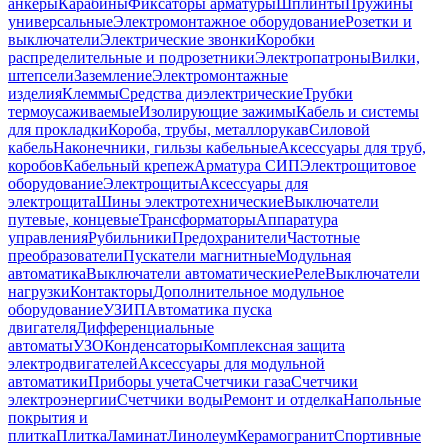
анкеры
Карабины
Фиксаторы арматуры
Шплинты
Пружины
универсальные
Электромонтажное оборудование
Розетки и
выключатели
Электрические звонки
Коробки
распределительные и подрозетники
Электропатроны
Вилки,
штепсели
Заземление
Электромонтажные
изделия
Клеммы
Средства диэлектрические
Трубки
термоусаживаемые
Изолирующие зажимы
Кабель и системы
для прокладки
Короба, трубы, металлорукав
Силовой
кабель
Наконечники, гильзы кабельные
Аксессуары для труб,
коробов
Кабельный крепеж
Арматура СИП
Электрощитовое
оборудование
Электрощиты
Аксессуары для
электрощита
Шины электротехнические
Выключатели
путевые, концевые
Трансформаторы
Аппаратура
управления
Рубильники
Предохранители
Частотные
преобразователи
Пускатели магнитные
Модульная
автоматика
Выключатели автоматические
Реле
Выключатели
нагрузки
Контакторы
Дополнительное модульное
оборудование
УЗИП
Автоматика пуска
двигателя
Дифференциальные
автоматы
УЗО
Конденсаторы
Комплексная защита
электродвигателей
Аксессуары для модульной
автоматики
Приборы учета
Счетчики газа
Счетчики
электроэнергии
Счетчики воды
Ремонт и отделка
Напольные
покрытия и
плитка
Плитка
Ламинат
Линолеум
Керамогранит
Спортивные