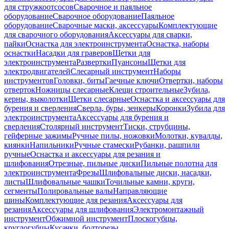
для стружкоотсосов
Сварочное и паяльное
оборудование
Сварочное оборудование
Паяльное
оборудование
Сварочные маски, аксессуары
Комплектующие
для сварочного оборудования
Аксессуары для сварки,
пайки
Оснастка для электроинструмента
Оснастка, наборы
оснастки
Насадки для граверов
Щетки для
электроинструмента
Развертки
Пуансоны
Щетки для
электродвигателей
Слесарный инструмент
Наборы
инструментов
Головки, биты
Гаечные ключи
Отвертки, наборы
отверток
Ножницы слесарные
Клещи строительные
Зубила,
керны, выколотки
Щетки слесарные
Оснастка и аксессуары для
бурения и сверления
Сверла, буры, зенкеры
Коронки
Зубила для
электроинструмента
Аксессуары для бурения и
сверления
Столярный инструмент
Тиски, струбцины,
гейферные зажимы
Ручные пилы, ножовки
Молотки, кувалды,
киянки
Напильники
Ручные стамески
Рубанки, рашпили
ручные
Оснастка и аксессуары для резания и
шлифования
Отрезные, пильные диски
Пильные полотна для
электроинструмента
Фрезы
Шлифовальные диски, насадки,
листы
Шлифовальные чашки
Точильные камни, круги,
сегменты
Полировальные валы
Направляющие
шины
Комплектующие для резания
Аксессуары для
резания
Аксессуары для шлифования
Электромонтажный
инструмент
Обжимной инструмент
Плоскогубцы,
круглогубцы
Кусачки, болторезы,