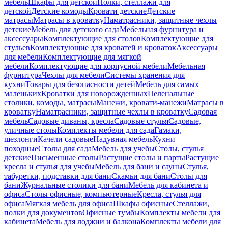
мебель
Шкафы для детской
Полки, стеллажи для
детской
Детские комоды
Кровати детские
Детские
матрасы
Матрасы в кроватку
Наматрасники, защитные чехлы
детские
Мебель для детского сада
Мебельная фурнитура и
аксессуары
Комплектующие для столов
Комплектующие для
стульев
Комплектующие для кроватей и кроваток
Аксессуары
для мебели
Комплектующие для мягкой
мебели
Комплектующие для корпусной мебели
Мебельная
фурнитура
Чехлы для мебели
Системы хранения для
кухни
Товары для безопасности детей
Мебель для самых
маленьких
Кроватки для новорожденных
Пеленальные
столики, комоды, матрасы
Манежи, кровати-манежи
Матрасы в
кроватку
Наматрасники, защитные чехлы в кроватку
Садовая
мебель
Садовые диваны, кресла
Садовые стулья
Садовые,
уличные столы
Комплекты мебели для сада
Гамаки,
шезлонги
Качели садовые
Надувная мебель
Кухни
походные
Столы для сада
Мебель для учебы
Столы, стулья
детские
Письменные столы
Растущие столы и парты
Растущие
кресла и стулья для учебы
Мебель для бани и сауны
Стулья,
табуретки, подставки для бани
Скамьи для бани
Столы для
бани
Журнальные столики для бани
Мебель для кабинета и
офиса
Столы офисные, компьютерные
Кресла, стулья для
офиса
Мягкая мебель для офиса
Шкафы офисные
Стеллажи,
полки для документов
Офисные тумбы
Комплекты мебели для
кабинета
Мебель для лоджии и балкона
Комплекты мебели для