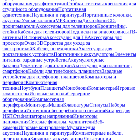
оборудования для фотостудии
Стойки, системы крепления для
студийного оборудования
Портативная
аудиотехника
Наушники и гарнитуры
Портативные колонки,
акустика
Умные колонки
MP3-плееры
Диктофоны
CD-
проигрыватели
Аксессуары для телевизоров
Кронштейны,
стойки
Кабели для телевизоров
Подписки на видеосервисы
ТВ-
антенны
ТВ-тюнеры
Аксессуары для ТВ
Аксессуары для
проектора
Очки 3D
Средства для ухода за
электроникой
Кабели, переходники
Аксессуары для
портативных устройств
Портативные аккумуляторы
Элементы
питания, зарядные устройства
Аккумуляторные
батареи
Держатели, док-станции
Аксессуары для планшетов,
смартфонов
Кабели для телефонов, планшетов
Зарядные
устройства для телефонов, планшетов
Компьютеры и
периферия
Компьютерная
техника
Ноутбуки
Планшеты
Моноблоки
Компьютеры
Игровые
компьютеры
Игровые консоли
Серверное
оборудование
Компьютерная
периферия
Мониторы
Мыши
Клавиатуры
Стилусы
Наборы
периферии
Источники бесперебойного питания
Батареи для
ИБП
Стабилизаторы напряжения
Инверторы
напряжения
Сетевые фильтры, удлинители
Веб-
камеры
Игровые контроллеры
Мультимедиа
акустика
Наушники и гарнитуры
Компьютерные кабели,
переходники
Зарядные, аккумуляторы
Док-станции,