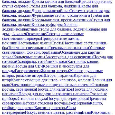
балкона, лоджии
Кресла-мешки для балкона
Кресла подвесные,
стулья садовые
Столы для балкона, лоджии
Шкафы для
балкона, лоджии
Дверцы жалюзийные
Системы хранения для
балкона, лоджии
Журнальные столы, столы-книги
Тумбы для
балкона, лоджии
Кресла-качалки, кресла-маятники
Стулья для
балкона, лоджии
Кресла, пуфы для балкона,
лоджии
Компактные столы для балкона, лоджии
Товары для
дома, бакалея
Освещение
Люстры, потолочные
светильники
Торшеры
Прикроватные лампы,
ночники
Настольные лампы
Споты
Настенные светильники,
бра
Точечные светильники
Трековые светильники
Уличные
светильники, фонари, бра
Лампы
Освещение для картин,
зеркал
Кольцевые лампы
Аксессуары для освещения
Посуда для
готовки
Сковороды, сотейники, воки
Кастрюли, ковши,
казаны
Посуда для СВЧ
Крышки и аксессуары для
посуды
Гастроемкости
Жалюзи, шторы
Жалюзи, рулонные
шторы, римские шторы
Шторы, гардины
Карнизы для
штор
Комплектующие для штор, карнизов, жалюзи
Пленки для
окон
Электроприводные солнцезащитные системы
Столовая
посуда, сервировка
Посуда для напитков
Посуда для горячих
напитков
Посуда для подачи и хранения напитков
Столовые
приборы
Столовая посуда
Посуда для сервировки
Предметы
сервировки
Детская столовая посуда
Декор
Зеркала
Кашпо,
стойки для цветов
Картины, постеры
Часы
интерьерные
Искусственные цветы, растения
Вазы
Ключницы,