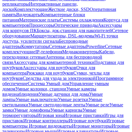
репликаторы
Интерактивные панели,
доски
Комплектующие
Жесткие диски, SSD
Оперативная
память
Видеокарты
Компьютерные блоки
питания
Материнские платы
Системы охлаждения
Корпуса для
компьютеров
Процессоры
Оптические приводы
Аксессуары
для корпусов ПК
Боксы, док-станции для накопителей
Сетевое
оборудование
Маршрутизаторы, DSL-модемы
Wi-Fi точки
доступа, усилители сигнала
Беспроводные
адаптеры
Коммутаторы
Сетевые адаптеры
Powerline
Сетевые
комплектующие
IP-телефония
Медиаконвертеры
Кабели,
переходники сетевые
Антенны для беспроводной
связи
Аксессуары для компьютерной техники
Подставки для
ноутбуков
Аксессуары для ноутбуков
Очки для
компьютера
Рюкзаки для ноутбуков
Сумки, чехлы для
ноутбуков
Средства для ухода за электроникой
Программное
обеспечение
Система Умный дом
Управление умным
домом
Умные колонки, станции
Умные камеры
видеонаблюдения
Умные датчики для дома
Умные
лампы
Умные выключатели
Умные розетки
Умные
светильники
Умные светодиодные ленты
Умные реле
Умные
замки
Умные домофоны
Умные карнизы
Умные
терморегуляторы
Игровая зона
Игровые приставки
Игры для
приставок
Игровые контроллеры
Игровые ноутбуки
Игровые
компьютеры
Игровые видеокарты
Игровые мониторы
Игровые
телевизоры
Игровые мыши
Игровые клавиатуры
Игровые