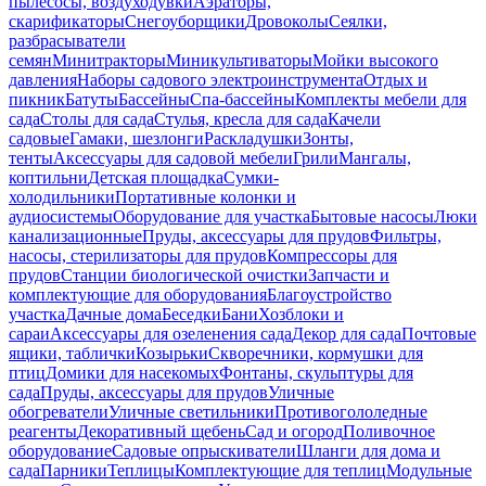
пылесосы, воздуходувки
Аэраторы,
скарификаторы
Снегоуборщики
Дровоколы
Сеялки,
разбрасыватели
семян
Минитракторы
Миникультиваторы
Мойки высокого
давления
Наборы садового электроинструмента
Отдых и
пикник
Батуты
Бассейны
Спа-бассейны
Комплекты мебели для
сада
Столы для сада
Стулья, кресла для сада
Качели
садовые
Гамаки, шезлонги
Раскладушки
Зонты,
тенты
Аксессуары для садовой мебели
Грили
Мангалы,
коптильни
Детская площадка
Сумки-
холодильники
Портативные колонки и
аудиосистемы
Оборудование для участка
Бытовые насосы
Люки
канализационные
Пруды, аксессуары для прудов
Фильтры,
насосы, стерилизаторы для прудов
Компрессоры для
прудов
Станции биологической очистки
Запчасти и
комплектующие для оборудования
Благоустройство
участка
Дачные дома
Беседки
Бани
Хозблоки и
сараи
Аксессуары для озеленения сада
Декор для сада
Почтовые
ящики, таблички
Козырьки
Скворечники, кормушки для
птиц
Домики для насекомых
Фонтаны, скульптуры для
сада
Пруды, аксессуары для прудов
Уличные
обогреватели
Уличные светильники
Противогололедные
реагенты
Декоративный щебень
Сад и огород
Поливочное
оборудование
Садовые опрыскиватели
Шланги для дома и
сада
Парники
Теплицы
Комплектующие для теплиц
Модульные