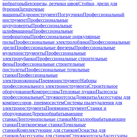
вибраторы
Бензорезы, резчики швов
Стойки, дрели для
бурения
Затирочные
машины
Гидроинструмент
Погрузчики
Профессиональный
инструмент
Профессиональные
шуруповерты
Профессиональные
шлифмашины
Профессиональные
перфораторы
Профессиональные циркулярные
пилы
Профессиональные электролобзики
Профессиональные
дрели
Профессиональные фрезеры
Профессиональные
мультиинструменты
Профессиональные
электрорубанки
Профессиональные строительные
фены
Профессиональные строительные
пистолеты
Профессиональные точильные
станки
Профессиональные
электроножницы
Пневмоинструмент
Наборы
профессионального электроинструмента
Строительное
оборудование
Компрессоры
Тепловые пушки
Пылесосы
профессиональные
Стружкоотсосы
Домкраты
Аксессуары для
компрессоров, пневмосистем
Системы пылеудаления для
электроинструмента
Пневмоинструмент
Станки и
оборудование
Деревообрабатывающие
станки
Ленточнопильные станки
Металлообрабатывающие
станки
Плиткорезные станки
Точильные
станки
Комплектующие для станков
Оснастка для
станков
Аксессуары для станков
Стружкоотсосы
Аксессуары