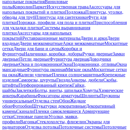
напольные покрытия
Виниловые
полы
Ковролин
Паркет
Искусственная трава
Аксессуары для
напольных покрытий и плитки
Подложка
Плинтусы, уголки,
обводы для труб
Плинтусы для сантехники
Фуги для
плитки
Порожки, профили для пола и плитки
Приспособления
для укладки плитки
Системы выравнивания
плитки
Аксессуары для напольных
покрытий
Реставрационные материалы
Двери и арки
Двери
входные
Двери межкомнатные
Арки межкомнатные
Москитные
сетки
Двери для бани и сауны
Коробки и
фурнитура
Наличники, коробки, доборы
Ручки дверные
Замки
дверные
Петли дверные
Фурнитура дверная
Доводчики
дверные
Окна и подоконники
Окна
Подоконники, отливы
Окна
мансардные
Фурнитура оконная
Мягкие окна
Москитные сетки
на окна
Жалюзи уличные
Пленки солнцезащитные
Крепежные
изделия
Саморезы, шурупы
Гвозди
Анкеры, дюбели
Скобы,
штифты
Перфорированный крепеж
Гайки,
шайбы
Заклепки
Болты, винты, шпильки
Хомуты
Химические
анкеры
Карабины
Фиксаторы арматуры
Шплинты
Пружины
универсальные
Отделка стен
Обои
Жидкие
обои
Фотообои
Штукатурки декоративные
Декоративный
камень
Скинали
Пленки самоклеящиеся
Армирующие
сетки
Стеновые панели
Уголки, маяки,
профили
Вагонка
Стеклохолсты, флизелин
Экраны для
радиаторов
Отделка потолка
Потолочные системы
Потолочные