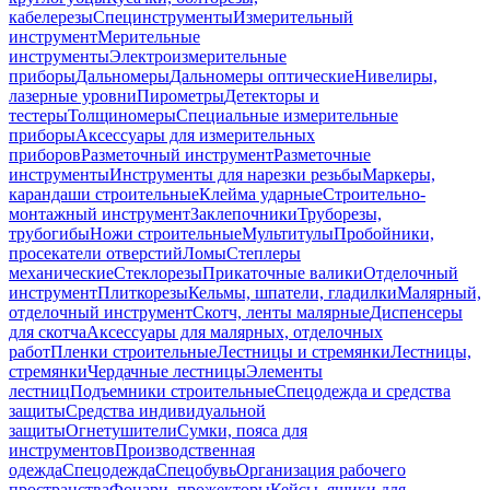
кабелерезы
Специнструменты
Измерительный
инструмент
Мерительные
инструменты
Электроизмерительные
приборы
Дальномеры
Дальномеры оптические
Нивелиры,
лазерные уровни
Пирометры
Детекторы и
тестеры
Толщиномеры
Специальные измерительные
приборы
Аксессуары для измерительных
приборов
Разметочный инструмент
Разметочные
инструменты
Инструменты для нарезки резьбы
Маркеры,
карандаши строительные
Клейма ударные
Строительно-
монтажный инструмент
Заклепочники
Труборезы,
трубогибы
Ножи строительные
Мультитулы
Пробойники,
просекатели отверстий
Ломы
Степлеры
механические
Стеклорезы
Прикаточные валики
Отделочный
инструмент
Плиткорезы
Кельмы, шпатели, гладилки
Малярный,
отделочный инструмент
Скотч, ленты малярные
Диспенсеры
для скотча
Аксессуары для малярных, отделочных
работ
Пленки строительные
Лестницы и стремянки
Лестницы,
стремянки
Чердачные лестницы
Элементы
лестниц
Подъемники строительные
Спецодежда и средства
защиты
Средства индивидуальной
защиты
Огнетушители
Сумки, пояса для
инструментов
Производственная
одежда
Спецодежда
Спецобувь
Организация рабочего
пространства
Фонари, прожекторы
Кейсы, ящики для