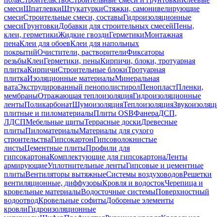
смеси
Шпатлевки
Штукатурки
Стяжки, самонивелирующие
смеси
Строительные смеси, составы
Гидроизоляционные
смеси
Грунтовки
Добавки для строительных смесей
Пены,
клеи, герметики
Жидкие гвозди
Герметики
Монтажная
пена
Клеи для обоев
Клеи для напольных
покрытий
Очистители, растворители
Фиксаторы
резьбы
Клеи
Герметики, пены
Кирпичи, блоки, тротуарная
плитка
Кирпичи
Строительные блоки
Тротуарная
плитка
Изоляционные материалы
Минеральная
вата
Экструдированный пенополистирол
Пенопласт
Пленки,
мембраны
Отражающая теплоизоляция
Гидроизоляционные
ленты
Поликарбонат
Шумоизоляция
Теплоизоляция
Звукоизоляц
плитные и пиломатериалы
Плиты OSB
Фанера
ДСП,
ЛДСП
Мебельные щиты
Террасные доски
Древесные
плиты
Пиломатериалы
Материалы для сухого
строительства
Гипсокартон
Гипсоволокнистые
листы
Цементные плиты
Профили для
гипсокартона
Комплектующие для гипсокартона
Ленты
армирующие
Уплотнительные ленты
Гипсовые и цементные
плиты
Вентиляторы вытяжные
Системы воздуховодов
Решетки
вентиляционные, диффузоры
Кровля и водосток
Черепица и
кровельные материалы
Водосточные системы
Поверхностный
водоотвод
Кровельные софиты
Доборные элементы
кровли
Гидроизоляционные