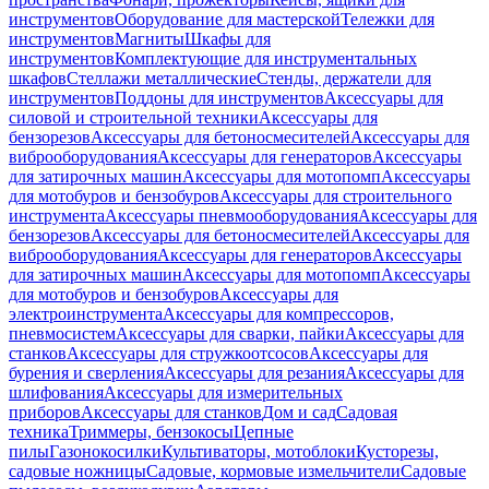
инструментов
Оборудование для мастерской
Тележки для
инструментов
Магниты
Шкафы для
инструментов
Комплектующие для инструментальных
шкафов
Стеллажи металлические
Стенды, держатели для
инструментов
Поддоны для инструментов
Аксессуары для
силовой и строительной техники
Аксессуары для
бензорезов
Аксессуары для бетоносмесителей
Аксессуары для
виброоборудования
Аксессуары для генераторов
Аксессуары
для затирочных машин
Аксессуары для мотопомп
Аксессуары
для мотобуров и бензобуров
Аксессуары для строительного
инструмента
Аксессуары пневмооборудования
Аксессуары для
бензорезов
Аксессуары для бетоносмесителей
Аксессуары для
виброоборудования
Аксессуары для генераторов
Аксессуары
для затирочных машин
Аксессуары для мотопомп
Аксессуары
для мотобуров и бензобуров
Аксессуары для
электроинструмента
Аксессуары для компрессоров,
пневмосистем
Аксессуары для сварки, пайки
Аксессуары для
станков
Аксессуары для стружкоотсосов
Аксессуары для
бурения и сверления
Аксессуары для резания
Аксессуары для
шлифования
Аксессуары для измерительных
приборов
Аксессуары для станков
Дом и сад
Садовая
техника
Триммеры, бензокосы
Цепные
пилы
Газонокосилки
Культиваторы, мотоблоки
Кусторезы,
садовые ножницы
Садовые, кормовые измельчители
Садовые