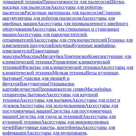
домашней техники
Принадлежности для пылесосов
Щетки,
насадки для пылесосов
Аксессуары для роботов-
пылесосов
Расходные материалы для пылесосов
Станции,
аккумуляторы для роботов-пылесосов
Аксессуары для
швейных машин
Аксессуары для промышленного швейного
оборудования
Аксессуары для стиральных и сушильных
машин
Аксессуары для пароочистителей,
отпаривателей
Аксессуары для стеклоочистителей
Техника для
измельчения продуктов
Блендеры
Кухонные комбайны,
измельчители
Планетарные
миксеры
Миксеры
Мясорубки
Ломтерезки
Комплектующие для
климатической техники
Управление климатической
техникой
Фильтры для климатической техники
Аксессуары для
климатической техники
Мелкая техника
Весы кухонные,
бытовые
Сушилки для овощей и
фруктов
Вакууматоры
Открывалки,
картофелечистки
Проращиватели семян
Маслобойки,
сепараторы бытовые
Аксессуары для крупной
техники
Аксессуары для вытяжек
Аксессуары для плит и
духовок
Аксессуары для холодильников
Аксессуары для
посудомоечных машин
Средства для посудомоечных
машин
Средства для ухода за техникой
Аксессуары для
кухонной техники
Аксессуары для микроволновых
печей
Вакуумные пакеты, контейнеры
Аксессуары для
кофемашин
Аксессуары для мультиварок,