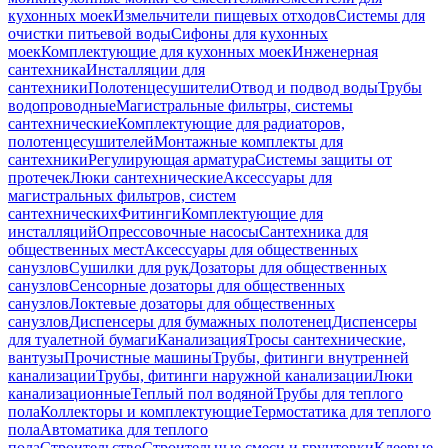
кухонных моек
Измельчители пищевых отходов
Системы для
очистки питьевой воды
Сифоны для кухонных
моек
Комплектующие для кухонных моек
Инженерная
сантехника
Инсталляции для
сантехники
Полотенцесушители
Отвод и подвод воды
Трубы
водопроводные
Магистральные фильтры, системы
сантехнические
Комплектующие для радиаторов,
полотенцесушителей
Монтажные комплекты для
сантехники
Регулирующая арматура
Системы защиты от
протечек
Люки сантехнические
Аксессуары для
магистральных фильтров, систем
сантехнических
Фитинги
Комплектующие для
инсталляций
Опрессовочные насосы
Сантехника для
общественных мест
Аксессуары для общественных
санузлов
Сушилки для рук
Дозаторы для общественных
санузлов
Сенсорные дозаторы для общественных
санузлов
Локтевые дозаторы для общественных
санузлов
Диспенсеры для бумажных полотенец
Диспенсеры
для туалетной бумаги
Канализация
Тросы сантехнические,
вантузы
Прочистные машины
Трубы, фитинги внутренней
канализации
Трубы, фитинги наружной канализации
Люки
канализационные
Теплый пол водяной
Трубы для теплого
пола
Коллекторы и комплектующие
Термостатика для теплого
пола
Автоматика для теплого
пола
Строительство
Строительные смеси и грунтовки
Клеевые