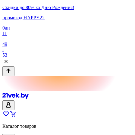
Скидки до 80% ко Дню Рождения!
промокод HAPPY22
0
дн
11
:
49
:
53
Каталог товаров