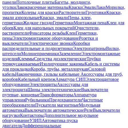
панели
Потолочные плиты
Багеты, молдинги,
уголки
Лакокрасочные материалы
Краски
Эмали
Лаки
Морилки,
пропитки
Колеры для краски
Растворители
Грунтовки
Краски,
эмали аэрозольные
Краски, эмали
Пены, клеи,
герметики
Жидкие гвозди
Герметики
Монтажная пена
Клеи для
обоев
Клеи для напольных покрытий
Очистители,
растворители
Фиксаторы резьбы
Клеи
Герметики,
пены
Электромонтажное оборудование
Розетки и
выключатели
Электрические звонки
Коробки
распределительные и подрозетники
Электропатроны
Вилки,
штепсели
Молниеприемники
Заземление
Электромонтажные
изделия
Клеммы
Средства диэлектрические
Трубки
термоусаживаемые
Изолирующие зажимы
Кабель и системы
для прокладки
Короба, трубы, металлорукав
Силовой
кабель
Наконечники, гильзы кабельные
Аксессуары для труб,
коробов
Кабельный крепеж
Арматура СИП
Электрощитовое
оборудование
Электрощиты
Аксессуары для
электрощита
Шины электротехнические
Выключатели
путевые, концевые
Трансформаторы
Аппаратура
управления
Рубильники
Предохранители
Частотные
преобразователи
Пускатели магнитные
Модульная
автоматика
Выключатели автоматические
Реле
Выключатели
нагрузки
Контакторы
Дополнительное модульное
оборудование
УЗИП
Автоматика пуска
двигателя
Дифференциальные