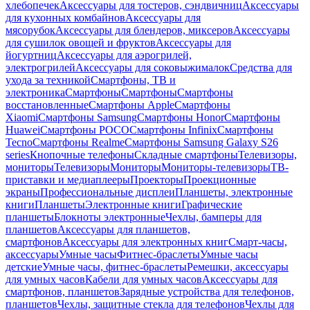
хлебопечек
Аксессуары для тостеров, сэндвичниц
Аксессуары
для кухонных комбайнов
Аксессуары для
мясорубок
Аксессуары для блендеров, миксеров
Аксессуары
для сушилок овощей и фруктов
Аксессуары для
йогуртниц
Аксессуары для аэрогрилей,
электрогрилей
Аксессуары для соковыжималок
Средства для
ухода за техникой
Смартфоны, ТВ и
электроника
Смартфоны
Смартфоны
Смартфоны
восстановленные
Смартфоны Apple
Смартфоны
Xiaomi
Смартфоны Samsung
Смартфоны Honor
Смартфоны
Huawei
Смартфоны POCO
Смартфоны Infinix
Смартфоны
Tecno
Смартфоны Realme
Смартфоны Samsung Galaxy S26
series
Кнопочные телефоны
Складные смартфоны
Телевизоры,
мониторы
Телевизоры
Мониторы
Мониторы-телевизоры
ТВ-
приставки и медиаплееры
Проекторы
Проекционные
экраны
Профессиональные дисплеи
Планшеты, электронные
книги
Планшеты
Электронные книги
Графические
планшеты
Блокноты электронные
Чехлы, бамперы для
планшетов
Аксессуары для планшетов,
смартфонов
Аксессуары для электронных книг
Смарт-часы,
аксессуары
Умные часы
Фитнес-браслеты
Умные часы
детские
Умные часы, фитнес-браслеты
Ремешки, аксессуары
для умных часов
Кабели для умных часов
Аксессуары для
смартфонов, планшетов
Зарядные устройства для телефонов,
планшетов
Чехлы, защитные стекла для телефонов
Чехлы для