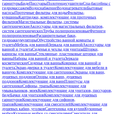
гарнитуры
Биде
Писсуары
Полотенцесушители
Спа-бассейны с
гидромассажем
Водоснабжение
Водонагреватели
Бытовые
насосы
Проточные фильтры для воды
Фильтры-
кувшины
Картриджи, комплектующие для проточных
фильтров
Магистральные фильтры, системы
сантехнические
Аксессуары для магистральных фильтров,
систем сантехнических
Трубы полипропиленовые
Фитинги
полипропиленовые
Расширительные баки,
гидроаккумуляторы
Обустройство ванной комнаты и
туалета
Мебель для ванной
Зеркала для ванной
Аксессуары для
ванной и туалета
Сиденья и чехлы для унитаза
Шторки,
карнизы для ванны
Стеклянные, пластиковые шторки для
ванны
Наборы для ванной и туалета
Зеркала
косметические
Сиденья для ванны
Коврики для ванной и
туалета
Экран-дверки в туалет
Комплектующие для мебели в
ванную
Комплектующие для сантехники
Экраны для ванн,
душевых поддонов
Опоры для ванн, душевых
поддонов
Комплектующие для ванн
Плинтусы для
сантехники
Сифоны, трапы
Комплектующие для
умывальников, моек
Комплектующие для унитазов, писсуаров,
биде
Бачки для унитазов
Комплектующие для душевых
гарнитуров
Комплектующие для сифонов,
трапов
Комплектующие для смесителей
Комплектующие для
душевых кабин, уголков
Сантехника для кухни
Кухонные
мойки
Кухонные мойки со смесителями
Смесители для