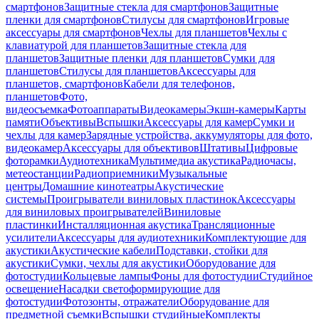
смартфонов
Защитные стекла для смартфонов
Защитные
пленки для смартфонов
Стилусы для смартфонов
Игровые
аксессуары для смартфонов
Чехлы для планшетов
Чехлы с
клавиатурой для планшетов
Защитные стекла для
планшетов
Защитные пленки для планшетов
Сумки для
планшетов
Стилусы для планшетов
Аксессуары для
планшетов, смартфонов
Кабели для телефонов,
планшетов
Фото,
видеосъемка
Фотоаппараты
Видеокамеры
Экшн-камеры
Карты
памяти
Объективы
Вспышки
Аксессуары для камер
Сумки и
чехлы для камер
Зарядные устройства, аккумуляторы для фото,
видеокамер
Аксессуары для объективов
Штативы
Цифровые
фоторамки
Аудиотехника
Мультимедиа акустика
Радиочасы,
метеостанции
Радиоприемники
Музыкальные
центры
Домашние кинотеатры
Акустические
системы
Проигрыватели виниловых пластинок
Аксессуары
для виниловых проигрывателей
Виниловые
пластинки
Инсталляционная акустика
Трансляционные
усилители
Аксессуары для аудиотехники
Комплектующие для
акустики
Акустические кабели
Подставки, стойки для
акустики
Сумки, чехлы для акустики
Оборудование для
фотостудии
Кольцевые лампы
Фоны для фотостудии
Студийное
освещение
Насадки светоформирующие для
фотостудии
Фотозонты, отражатели
Оборудование для
предметной съемки
Вспышки студийные
Комплекты