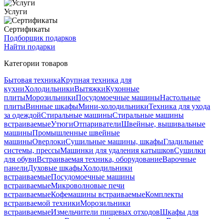
Услуги
Сертификаты
Подборщик подарков
Найти подарки
Категории товаров
Бытовая техника
Крупная техника для
кухни
Холодильники
Вытяжки
Кухонные
плиты
Морозильники
Посудомоечные машины
Настольные
плиты
Винные шкафы
Мини-холодильники
Техника для ухода
за одеждой
Стиральные машины
Стиральные машины
встраиваемые
Утюги
Отпариватели
Швейные, вышивальные
машины
Промышленные швейные
машины
Оверлоки
Сушильные машины, шкафы
Гладильные
системы, прессы
Машинки для удаления катышков
Сушилки
для обуви
Встраиваемая техника, оборудование
Варочные
панели
Духовые шкафы
Холодильники
встраиваемые
Посудомоечные машины
встраиваемые
Микроволновые печи
встраиваемые
Кофемашины встраиваемые
Комплекты
встраиваемой техники
Морозильники
встраиваемые
Измельчители пищевых отходов
Шкафы для