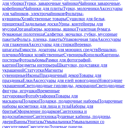
для уборки
Турки, заварочные чайники
Чайники заварочные,
кофейники
Чайники для плиты
Турки, молочники
Аксессуары
для чайников, электрочайников
Фильтры-
кувшины
Хозяйственные товары
Сушилки для белья,
прищепки
Гладильные доски
Урны, контейнеры для
мусора
Органайзеры, корзины, ящики
Туалетная бумага,
бумажные полотенца
Салфетки, мочалки, губки, мусорные
пакеты
Фольга, пленка, пакеты
Упаковочная тара
Аксессуары
для глажения
Аксессуары для стирки
Веревки,
шпагаты
Емкости, дозаторы для моющих средств
Вешалки-
плечики
Мешки хозяйственные
Сувениры
Копилки
Картины,
постеры
Фотоальбомы
Рамки для фотографий,
картин
Предметы интерьера
Шкатулки, подставки для
украшений
Статуэтки
Магниты
сувенирные
Иконы
Праздничный декор
Товары для
праздника
Елки
Аксессуары для елей новогодних
Новогодние
украшения
Светодиодные гирлянды, декорации
Светодиодные
фигуры, игрушки
Временные
татуировки
Фотобутафория
Товары для
маскарада
Подарки
Подарки, подарочные наборы
Подарочные
наборы косметики для лица и тела
Наборы для
бритья
Оформление подарков
Сантехника и
водоснабжение
Сантехника
Душевые кабины, поддоны,
двери
Ванны
Унитазы
Умывальники
Умывальники со
смесителями
Смесители
Душевые панели,