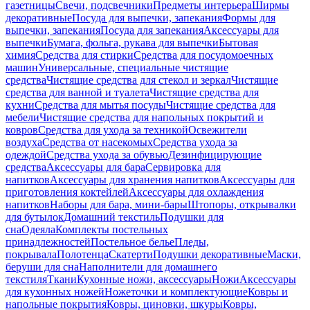
газетницы
Свечи, подсвечники
Предметы интерьера
Ширмы
декоративные
Посуда для выпечки, запекания
Формы для
выпечки, запекания
Посуда для запекания
Аксессуары для
выпечки
Бумага, фольга, рукава для выпечки
Бытовая
химия
Средства для стирки
Средства для посудомоечных
машин
Универсальные, специальные чистящие
средства
Чистящие средства для стекол и зеркал
Чистящие
средства для ванной и туалета
Чистящие средства для
кухни
Средства для мытья посуды
Чистящие средства для
мебели
Чистящие средства для напольных покрытий и
ковров
Средства для ухода за техникой
Освежители
воздуха
Средства от насекомых
Средства ухода за
одеждой
Средства ухода за обувью
Дезинфицирующие
средства
Аксессуары для бара
Сервировка для
напитков
Аксессуары для хранения напитков
Аксессуары для
приготовления коктейлей
Аксессуары для охлаждения
напитков
Наборы для бара, мини-бары
Штопоры, открывалки
для бутылок
Домашний текстиль
Подушки для
сна
Одеяла
Комплекты постельных
принадлежностей
Постельное белье
Пледы,
покрывала
Полотенца
Скатерти
Подушки декоративные
Маски,
беруши для сна
Наполнители для домашнего
текстиля
Ткани
Кухонные ножи, аксессуары
Ножи
Аксессуары
для кухонных ножей
Ножеточки и комплектующие
Ковры и
напольные покрытия
Ковры, циновки, шкуры
Ковры,