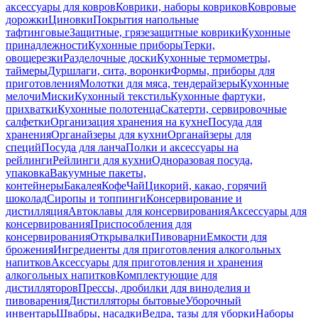
аксессуары для ковров
Коврики, наборы ковриков
Ковровые
дорожки
Циновки
Покрытия напольные
тафтинговые
Защитные, грязезащитные коврики
Кухонные
принадлежности
Кухонные приборы
Терки,
овощерезки
Разделочные доски
Кухонные термометры,
таймеры
Дуршлаги, сита, воронки
Формы, приборы для
приготовления
Молотки для мяса, тендерайзеры
Кухонные
мелочи
Миски
Кухонный текстиль
Кухонные фартуки,
прихватки
Кухонные полотенца
Скатерти, сервировочные
салфетки
Организация хранения на кухне
Посуда для
хранения
Органайзеры для кухни
Органайзеры для
специй
Посуда для ланча
Полки и аксессуары на
рейлинги
Рейлинги для кухни
Одноразовая посуда,
упаковка
Вакуумные пакеты,
контейнеры
Бакалея
Кофе
Чай
Цикорий, какао, горячий
шоколад
Сиропы и топпинги
Консервирование и
дистилляция
Автоклавы для консервирования
Аксессуары для
консервирования
Приспособления для
консервирования
Открывалки
Пивоварни
Емкости для
брожения
Ингредиенты для приготовления алкогольных
напитков
Аксессуары для приготовления и хранения
алкогольных напитков
Комплектующие для
дистилляторов
Прессы, дробилки для виноделия и
пивоварения
Дистилляторы бытовые
Уборочный
инвентарь
Швабры, насадки
Ведра, тазы для уборки
Наборы