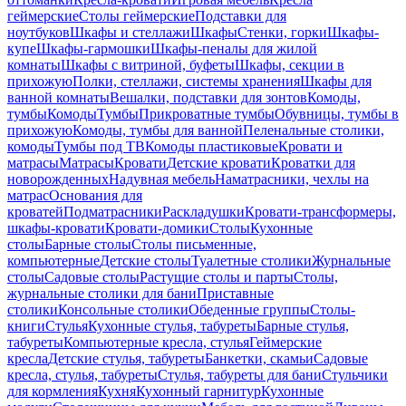
геймерские
Столы геймерские
Подставки для
ноутбуков
Шкафы и стеллажи
Шкафы
Стенки, горки
Шкафы-
купе
Шкафы-гармошки
Шкафы-пеналы для жилой
комнаты
Шкафы с витриной, буфеты
Шкафы, секции в
прихожую
Полки, стеллажи, системы хранения
Шкафы для
ванной комнаты
Вешалки, подставки для зонтов
Комоды,
тумбы
Комоды
Тумбы
Прикроватные тумбы
Обувницы, тумбы в
прихожую
Комоды, тумбы для ванной
Пеленальные столики,
комоды
Тумбы под ТВ
Комоды пластиковые
Кровати и
матрасы
Матрасы
Кровати
Детские кровати
Кроватки для
новорожденных
Надувная мебель
Наматрасники, чехлы на
матрас
Основания для
кроватей
Подматрасники
Раскладушки
Кровати-трансформеры,
шкафы-кровати
Кровати-домики
Столы
Кухонные
столы
Барные столы
Столы письменные,
компьютерные
Детские столы
Туалетные столики
Журнальные
столы
Садовые столы
Растущие столы и парты
Столы,
журнальные столики для бани
Приставные
столики
Консольные столики
Обеденные группы
Столы-
книги
Стулья
Кухонные стулья, табуреты
Барные стулья,
табуреты
Компьютерные кресла, стулья
Геймерские
кресла
Детские стулья, табуреты
Банкетки, скамьи
Садовые
кресла, стулья, табуреты
Стулья, табуреты для бани
Стульчики
для кормления
Кухня
Кухонный гарнитур
Кухонные