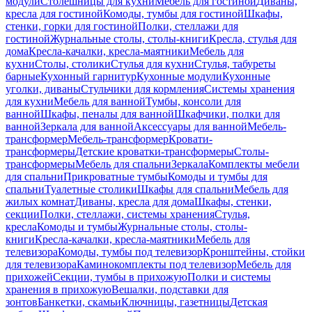
модули
Столешницы для кухни
Мебель для гостиной
Диваны,
кресла для гостиной
Комоды, тумбы для гостиной
Шкафы,
стенки, горки для гостиной
Полки, стеллажи для
гостиной
Журнальные столы, столы-книги
Кресла, стулья для
дома
Кресла-качалки, кресла-маятники
Мебель для
кухни
Столы, столики
Стулья для кухни
Стулья, табуреты
барные
Кухонный гарнитур
Кухонные модули
Кухонные
уголки, диваны
Стульчики для кормления
Системы хранения
для кухни
Мебель для ванной
Тумбы, консоли для
ванной
Шкафы, пеналы для ванной
Шкафчики, полки для
ванной
Зеркала для ванной
Аксессуары для ванной
Мебель-
трансформер
Мебель-трансформер
Кровати-
трансформеры
Детские кроватки-трансформеры
Столы-
трансформеры
Мебель для спальни
Зеркала
Комплекты мебели
для спальни
Прикроватные тумбы
Комоды и тумбы для
спальни
Туалетные столики
Шкафы для спальни
Мебель для
жилых комнат
Диваны, кресла для дома
Шкафы, стенки,
секции
Полки, стеллажи, системы хранения
Стулья,
кресла
Комоды и тумбы
Журнальные столы, столы-
книги
Кресла-качалки, кресла-маятники
Мебель для
телевизора
Комоды, тумбы под телевизор
Кронштейны, стойки
для телевизора
Каминокомплекты под телевизор
Мебель для
прихожей
Секции, тумбы в прихожую
Полки и системы
хранения в прихожую
Вешалки, подставки для
зонтов
Банкетки, скамьи
Ключницы, газетницы
Детская