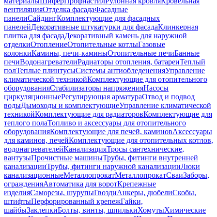
материалы
Шифер
Профнастил
Рулонная кровля
Кровельная
вентиляция
Отделка фасада
Фасадные
панели
Сайдинг
Комплектующие для фасадных
панелей
Декоративные штукатурки для фасада
Клинкерная
плитка для фасада
Декоративный камень для наружной
отделки
Отопление
Отопительные котлы
Газовые
колонки
Камины, печи-камины
Отопительные печи
Банные
печи
Водонагреватели
Радиаторы отопления, батареи
Теплый
пол
Теплые плинтусы
Системы антиобледенения
Управление
климатической техникой
Комплектующие для отопительного
оборудования
Стабилизаторы напряжения
Насосы
циркуляционные
Регулирующая арматура
Отвод и подвод
воды
Дымоходы и комплектующие
Управление климатической
техникой
Комплектующие для радиаторов
Комплектующие для
теплого пола
Топливо и аксессуары для отопительного
оборудования
Комплектующие для печей, каминов
Аксессуары
для каминов, печей
Комплектующие для отопительных котлов,
водонагревателей
Канализация
Тросы сантехнические,
вантузы
Прочистные машины
Трубы, фитинги внутренней
канализации
Трубы, фитинги наружной канализации
Люки
канализационные
Металлопрокат
Металлопрокат
Сваи
Заборы,
ограждения
Автоматика для ворот
Крепежные
изделия
Саморезы, шурупы
Гвозди
Анкеры, дюбели
Скобы,
штифты
Перфорированный крепеж
Гайки,
шайбы
Заклепки
Болты, винты, шпильки
Хомуты
Химические