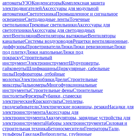
автоматы
УЗО
Конденсаторы
Комплексная защита
электродвигателей
Аксессуары для модульной
автоматики
Светотехника
Промышленное и сигнальное
освещение
Светодиодные ленты
Точечные
светильники
Трековые светильники
Аксессуары для
светотехники
Аксессуары для светодиодных
лент
Вентиляция
Вентиляторы вытяжные
Вентиляторы
канальные
Системы воздуховодов
Решетки вентиляционные,
диффузоры
Проветриватели
Люки
Люки ревизионные
Люки
под плитку
Люки напольные
Люки под
покраску
Строительный
инструмент
Электроинструмент
Шуруповерты,
гайковерты
Шлифмашины
Циркулярные, сабельные
пилы
Перфораторы, отбойные
молотки
Электролобзики
Дрели
Строительные
миксеры
Дальномеры
Многофункциональные
инструменты
Строительные фены
Строительные
пистолеты
Фрезеры
Рубанки, стамески
электрические
Краскопульты
Степлеры,
гвоздезабиватели
Электрические ножницы, резаки
Насадки для
электроинструмента
Аксессуары для
электроинструмента
Аккумуляторы, зарядные устройства для
электроинструмента
Наборы электроинструмента
Силовая и
строительная техника
Бетоносмесители
Генераторы
Тали,
тельферы
Такелаж
Виброплиты, глубинные