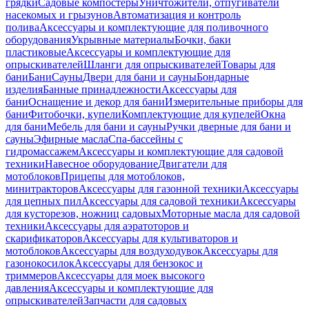
грядки
Садовые компостеры
Уничтожители, отпугиватели
насекомых и грызунов
Автоматизация и контроль
полива
Аксессуары и комплектующие для поливочного
оборудования
Укрывные материалы
Бочки, баки
пластиковые
Аксессуары и комплектующие для
опрыскивателей
Шланги для опрыскивателей
Товары для
бани
Бани
Сауны
Двери для бани и сауны
Бондарные
изделия
Банные принадлежности
Аксессуары для
бани
Оснащение и декор для бани
Измерительные приборы для
бани
Фитобочки, купели
Комплектующие для купелей
Окна
для бани
Мебель для бани и сауны
Ручки дверные для бани и
сауны
Эфирные масла
Спа-бассейны с
гидромассажем
Аксессуары и комплектующие для садовой
техники
Навесное оборудование
Двигатели для
мотоблоков
Прицепы для мотоблоков,
минитракторов
Аксессуары для газонной техники
Аксессуары
для цепных пил
Аксессуары для садовой техники
Аксессуары
для кусторезов, ножниц садовых
Моторные масла для садовой
техники
Аксессуары для аэратоторов и
скарификаторов
Аксессуары для культиваторов и
мотоблоков
Аксессуары для воздуходувок
Аксессуары для
газонокосилок
Аксессуары для бензокос и
триммеров
Аксессуары для моек высокого
давления
Аксессуары и комплектующие для
опрыскивателей
Запчасти для садовых