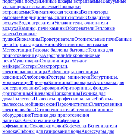
подогрева посуды
Винные шкафы встраиваемые
Вакуумные
упаковщики встраиваемые
Пароварки
встраиваемые
Климатическая техника
Вентиляторы
бытовые
Кондиционеры, сплит-системы
Охладители
воздуха
Водонагреватели
Увлажнители, очистители
воздуха
Камины, печи-камины
Обогреватели
Тепловые
завесы
Тепловые
пушки
Биокамины
Проветриватели
Отопительные печи
Банные
печи
Порталы для каминов
Вентиляторы вытяжные
Метеостанции
Газовые баллоны бытовые
Техника для
приготовления еды
Аэрогрили
Микроволновые
печи
Мультиварки
Сэндвичницы, хот-дог
мейкеры
Тостеры
Электрогрили,
электрошашлычницы
Вафельницы, орешницы,
кексницы
Хлебопечки
Ростеры, мини-печи
Йогуртницы,
мороженицы
Фризеры
Блинницы
Пароварки
Автоклавы для
консервирования
Сыроварни
Фритюрницы, фондю-
фритюрницы
Яйцеварки
Попкорницы
Техника для
дома
Пылесосы
Пылесосы профессиональные
Роботы-
пылесосы, мойщики окон
Пароочистители
Электровеники,
электрошвабры
Стеклоочистители
Стерилизационное
оборудование
Техника для приготовления
напитков
Электрочайники
Кофеварки,
кофемашины
Соковыжималки
Кофемолки
Вспениватели
молока
Сифоны для газирования воды
Аксессуары для