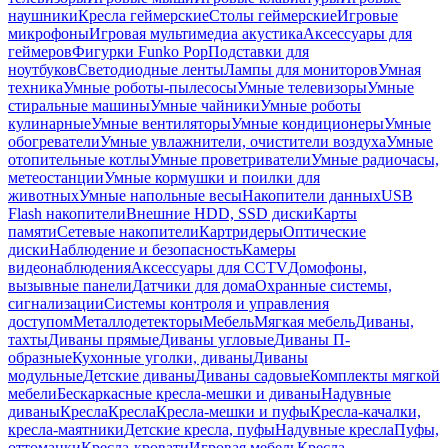
наушники
Кресла геймерские
Столы геймерские
Игровые
микрофоны
Игровая мультимедиа акустика
Аксессуары для
геймеров
Фигурки Funko Pop
Подставки для
ноутбуков
Светодиодные ленты
Лампы для мониторов
Умная
техника
Умные роботы-пылесосы
Умные телевизоры
Умные
стиральные машины
Умные чайники
Умные роботы
кулинарные
Умные вентиляторы
Умные кондиционеры
Умные
обогреватели
Умные увлажнители, очистители воздуха
Умные
отопительные котлы
Умные проветриватели
Умные радиочасы,
метеостанции
Умные кормушки и поилки для
животных
Умные напольные весы
Накопители данных
USB
Flash накопители
Внешние HDD, SSD диски
Карты
памяти
Сетевые накопители
Картридеры
Оптические
диски
Наблюдение и безопасность
Камеры
видеонаблюдения
Аксессуары для CCTV
Домофоны,
вызывные панели
Датчики для дома
Охранные системы,
сигнализации
Системы контроля и управления
доступом
Металлодетекторы
Мебель
Мягкая мебель
Диваны,
тахты
Диваны прямые
Диваны угловые
Диваны П-
образные
Кухонные уголки, диваны
Диваны
модульные
Детские диваны
Диваны садовые
Комплекты мягкой
мебели
Бескаркасные кресла-мешки и диваны
Надувные
диваны
Кресла
Кресла
Кресла-мешки и пуфы
Кресла-качалки,
кресла-маятники
Детские кресла, пуфы
Надувные кресла
Пуфы,
оттоманки
Кресла-кровати
Игровая мебель
Кресла