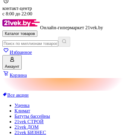
контакт-центр
с
8:00
до
22:00
Онлайн-гипермаркет 21vek.by
Каталог товаров
Избранное
Аккаунт
Корзина
Все акции
Уценка
Климат
Батуты бассейны
21vek СТРОЙ
21vek ДОМ
21vek БИЗНЕС