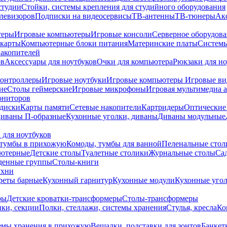
студии
Стойки, системы крепления для студийного оборудования
елевизоров
Подписки на видеосервисы
ТВ-антенны
ТВ-тюнеры
Ак
теры
Игровые компьютеры
Игровые консоли
Серверное оборудов
карты
Компьютерные блоки питания
Материнские платы
Системы
накопителей
ов
Аксессуары для ноутбуков
Очки для компьютера
Рюкзаки для но
контроллеры
Игровые ноутбуки
Игровые компьютеры
Игровые ви
ие
Столы геймерские
Игровые микрофоны
Игровая мультимедиа 
ониторов
диски
Карты памяти
Сетевые накопители
Картридеры
Оптические
иваны П-образные
Кухонные уголки, диваны
Диваны модульные
 для ноутбуков
тумбы в прихожую
Комоды, тумбы для ванной
Пеленальные стол
ьютерные
Детские столы
Туалетные столики
Журнальные столы
Са
денные группы
Столы-книги
ухни
уреты барные
Кухонный гарнитур
Кухонные модули
Кухонные угол
ры
Детские кроватки-трансформеры
Столы-трансформеры
ки, секции
Полки, стеллажи, системы хранения
Стулья, кресла
Ко
емы хранения в прихожую
Вешалки, подставки для зонтов
Банкет