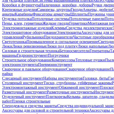
для укладки плитки
Системы выравнивания плитки
Аксессуары
Коробки и фурнитура
Наличники, коробки, доборы
Ручки дверн
Крепежные изделия
Саморезы, шурупы
Гвозди
Анкеры, дюбели
анкеры
Карабины
Фиксаторы арматуры
Шплинты
Пружины унив
Отделка потолка
Потолочные системы
Потолочные панели
Пото
Пены, клеи, герметики
Жидкие гвозди
Герметики
Монтажная пе
Электромонтажные изделия
Клеммы
Средства диэлектрические
Электрощитовое оборудование
Электрощиты
Аксессуары для э
управления
Рубильники
Предохранители
Частотные преобразов
Светотехника
Промышленное и сигнальное освещение
Светоди
Люки
Люки ревизионные
Люки под плитку
Люки напольные
Люк
Силовая и строительная техника
Бетоносмесители
Генераторы
Та
машины
Гидроинструмент
Погрузчики
Строительное оборудование
Компрессоры
Тепловые пушки
Пыле
электроинструмента
Пневмоинструмент
Сварочное и паяльное оборудование
Сварочное оборудование
П
пайки
Слесарный инструмент
Наборы инструментов
Головки, биты
Га
Столярный инструмент
Тиски, струбцины, гейферные зажимы
Р
Электромонтажный инструмент
Обжимной инструмент
Плоског
Разметочный инструмент
Разметочные инструменты
Инструмент
Отделочный инструмент
Плиткорезы
Кельмы, шпатели, гладилк
работ
Пленки строительные
Спецодежда и средства защиты
Средства индивидуальной защ
Аксессуары для силовой и строительной техники
Аксессуары дл