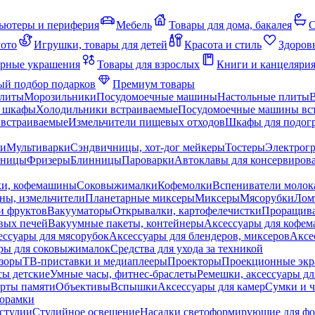
ьютеры и периферия
Мебель
Товары для дома, бакалея
С
мото
Игрушки, товары для детей
Красота и стиль
Здоров
рные украшения
Товары для взрослых
Книги и канцеляри
й подбор подарков
Премиум товары
плиты
Морозильники
Посудомоечные машины
Настольные плиты
 шкафы
Холодильники встраиваемые
Посудомоечные машины вс
встраиваемые
Измельчители пищевых отходов
Шкафы для подогр
чи
Мультиварки
Сэндвичницы, хот-дог мейкеры
Тостеры
Электрог
еницы
Фризеры
Блинницы
Пароварки
Автоклавы для консервиров
ки, кофемашины
Соковыжималки
Кофемолки
Вспениватели молок
ны, измельчители
Планетарные миксеры
Миксеры
Мясорубки
Лом
и фруктов
Вакууматоры
Открывалки, картофелечистки
Проращива
вых печей
Вакуумные пакеты, контейнеры
Аксессуары для кофе
ессуары для мясорубок
Аксессуары для блендеров, миксеров
Аксе
ры для соковыжималок
Средства для ухода за техникой
зоры
ТВ-приставки и медиаплееры
Проекторы
Проекционные эк
сы детские
Умные часы, фитнес-браслеты
Ремешки, аксессуары дл
рты памяти
Объективы
Вспышки
Аксессуары для камер
Сумки и ч
орамки
студии
Студийное освещение
Насадки светоформирующие для фо