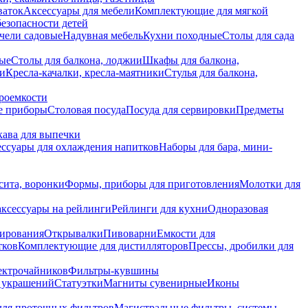
ваток
Аксессуары для мебели
Комплектующие для мягкой
безопасности детей
чели садовые
Надувная мебель
Кухни походные
Столы для сада
вые
Столы для балкона, лоджии
Шкафы для балкона,
ии
Кресла-качалки, кресла-маятники
Стулья для балкона,
роемкости
е приборы
Столовая посуда
Посуда для сервировки
Предметы
укава для выпечки
ссуары для охлаждения напитков
Наборы для бара, мини-
сита, воронки
Формы, приборы для приготовления
Молотки для
аксессуары на рейлинги
Рейлинги для кухни
Одноразовая
вирования
Открывалки
Пивоварни
Емкости для
тков
Комплектующие для дистилляторов
Прессы, дробилки для
лектрочайников
Фильтры-кувшины
я украшений
Статуэтки
Магниты сувенирные
Иконы
ля проточных фильтров
Магистральные фильтры, системы