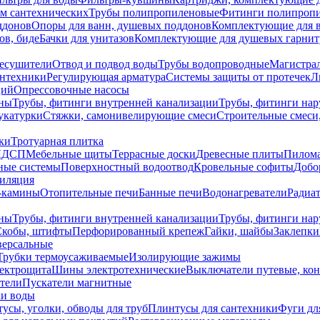
ем сантехнических
Трубы полипропиленовые
Фитинги полипроп
ддонов
Опоры для ванн, душевых поддонов
Комплектующие для 
ов, биде
Бачки для унитазов
Комплектующие для душевых гарнит
есушители
Отвод и подвод воды
Трубы водопроводные
Магистрал
антехники
Регулирующая арматура
Системы защиты от протечек
Л
ций
Опрессовочные насосы
ны
Трубы, фитинги внутренней канализации
Трубы, фитинги на
катурки
Стяжки, самонивелирующие смеси
Строительные смеси,
ки
Тротуарная плитка
ЛДСП
Мебельные щиты
Террасные доски
Древесные плиты
Пилом
ные системы
Поверхностный водоотвод
Кровельные софиты
Добо
тиляция
-камины
Отопительные печи
Банные печи
Водонагреватели
Радиат
ны
Трубы, фитинги внутренней канализации
Трубы, фитинги на
Скобы, штифты
Перфорированный крепеж
Гайки, шайбы
Заклепки
ерсальные
Трубки термоусаживаемые
Изолирующие зажимы
лектрощита
Шины электротехнические
Выключатели путевые, ко
атели
Пускатели магнитные
ки воды
усы, уголки, обводы для труб
Плинтусы для сантехники
Фуги дл