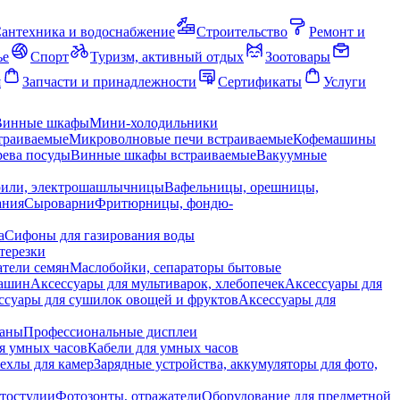
антехника и водоснабжение
Строительство
Ремонт и
ье
Спорт
Туризм, активный отдых
Зоотовары
я
Запчасти и принадлежности
Сертификаты
Услуги
Винные шкафы
Мини-холодильники
траиваемые
Микроволновые печи встраиваемые
Кофемашины
ева посуды
Винные шкафы встраиваемые
Вакуумные
рили, электрошашлычницы
Вафельницы, орешницы,
ания
Сыроварни
Фритюрницы, фондю-
а
Сифоны для газирования воды
терезки
тели семян
Маслобойки, сепараторы бытовые
машин
Аксессуары для мультиварок, хлебопечек
Аксессуары для
ссуары для сушилок овощей и фруктов
Аксессуары для
раны
Профессиональные дисплеи
я умных часов
Кабели для умных часов
ехлы для камер
Зарядные устройства, аккумуляторы для фото,
тостудии
Фотозонты, отражатели
Оборудование для предметной