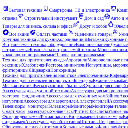
Бытовая техника
Смартфоны, ТВ и электроника
Комп
отделка
Строительный инструмент
Дом и сад
Авто и 
Товары для бизнеса, склада и офиса
Досуг и хобби
Ювели
Все акции
Оплата частями
Уцененные товары
Умны
Крупная техника для кухни
Холодильники
Вытяжки
Кухонные 
Встраиваемая техника, оборудование
Варочные панели
Духовые
встраиваемые
Комплекты встраиваемой техники
Морозильники 
упаковщики встраиваемые
Пароварки встраиваемые
Техника для приготовления еды
Аэрогрили
Микроволновые пе
кексницы
Хлебопечки
Ростеры, мини-печи
Йогуртницы, морож
фритюрницы
Яйцеварки
Попкорницы
Техника для приготовления напитков
Электрочайники
Кофевар
Техника для измельчения продуктов
Блендеры
Кухонные комбай
Мелкая техника
Весы кухонные, бытовые
Сушилки для овощей 
Аксессуары для кухонной техники
Аксессуары для микроволно
тостеров, сэндвичниц
Аксессуары для кухонных комбайнов
Акс
йогуртниц
Аксессуары для аэрогрилей, электрогрилей
Аксессуа
Телевизоры, мониторы
Телевизоры
Мониторы
Мониторы-телеви
Смарт-часы, аксессуары
Умные часы
Фитнес-браслеты
Умные ча
Фото, видеосъемка
Фотоаппараты
Видеокамеры
Экшн-камеры
Ка
видеокамер
Аксессуары для объективов
Штативы
Цифровые фот
Оборудование для фотостудии
Кольцевые лампы
Фоны для фото