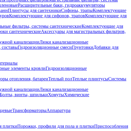
иленовые
Расширительные баки, гидроаккумуляторы
ванн
Плинтусы для сантехники
Сифоны, трапы
Комплектующие
уров
Комплектующие для сифонов, трапов
Комплектующие для
ьные фильтры, системы сантехнические
Комплектующие для
юки сантехнические
Аксессуары для магистральных фильтров,
ружной канализации
Люки канализационные
 составы
Гидроизоляционные смеси
Грунтовки
Добавки для
атериалы
рные элементы кровли
Гидроизоляционные
оры отопления, батареи
Теплый пол
Теплые плинтусы
Системы
ружной канализации
Люки канализационные
Болты, винты, шпильки
Хомуты
Химические
нцевые
Трансформаторы
Аппаратура
я плитки
Порожки, профили для пола и плитки
Приспособления