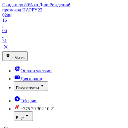
Скидки до 80% ко Дню Рождения!
промокод HAPPY22
02
дн
16
:
06
:
31
г. Минск
Оплата частями
Для юрлиц
Покупателям
Telegram
+375 29
302 10 21
Еще