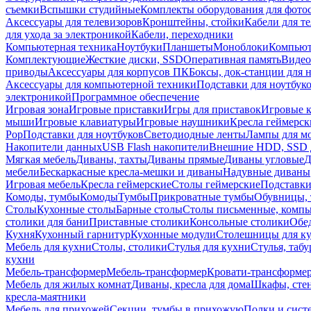
съемки
Вспышки студийные
Комплекты оборудования для фото
Аксессуары для телевизоров
Кронштейны, стойки
Кабели для т
для ухода за электроникой
Кабели, переходники
Компьютерная техника
Ноутбуки
Планшеты
Моноблоки
Компью
Комплектующие
Жесткие диски, SSD
Оперативная память
Видео
приводы
Аксессуары для корпусов ПК
Боксы, док-станции для 
Аксессуары для компьютерной техники
Подставки для ноутбук
электроникой
Программное обеспечение
Игровая зона
Игровые приставки
Игры для приставок
Игровые 
мыши
Игровые клавиатуры
Игровые наушники
Кресла геймерск
Pop
Подставки для ноутбуков
Светодиодные ленты
Лампы для м
Накопители данных
USB Flash накопители
Внешние HDD, SSD 
Мягкая мебель
Диваны, тахты
Диваны прямые
Диваны угловые
Д
мебели
Бескаркасные кресла-мешки и диваны
Надувные диваны
Игровая мебель
Кресла геймерские
Столы геймерские
Подставки
Комоды, тумбы
Комоды
Тумбы
Прикроватные тумбы
Обувницы, 
Столы
Кухонные столы
Барные столы
Столы письменные, комп
столики для бани
Приставные столики
Консольные столики
Обе
Кухня
Кухонный гарнитур
Кухонные модули
Столешницы для к
Мебель для кухни
Столы, столики
Стулья для кухни
Стулья, таб
кухни
Мебель-трансформер
Мебель-трансформер
Кровати-трансформе
Мебель для жилых комнат
Диваны, кресла для дома
Шкафы, стен
кресла-маятники
Мебель для прихожей
Секции, тумбы в прихожую
Полки и сист