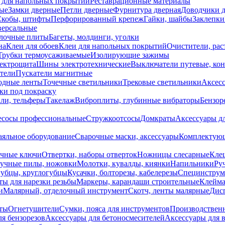
 для напольных покрытий
Реставрационные материалы
ые
Замки дверные
Петли дверные
Фурнитура дверная
Доводчики 
Скобы, штифты
Перфорированный крепеж
Гайки, шайбы
Заклепки
ерсальные
лочные плиты
Багеты, молдинги, уголки
на
Клеи для обоев
Клеи для напольных покрытий
Очистители, рас
Трубки термоусаживаемые
Изолирующие зажимы
лектрощита
Шины электротехнические
Выключатели путевые, ко
атели
Пускатели магнитные
одные ленты
Точечные светильники
Трековые светильники
Аксесс
и под покраску
ли, тельферы
Такелаж
Виброплиты, глубинные вибраторы
Бензор
сосы профессиональные
Стружкоотсосы
Домкраты
Аксессуары д
аяльное оборудование
Сварочные маски, аксессуары
Комплектующ
ечные ключи
Отвертки, наборы отверток
Ножницы слесарные
Кле
учные пилы, ножовки
Молотки, кувалды, киянки
Напильники
Ру
убцы, круглогубцы
Кусачки, болторезы, кабелерезы
Специнструм
ы для нарезки резьбы
Маркеры, карандаши строительные
Клейма
и
Малярный, отделочный инструмент
Скотч, ленты малярные
Дисп
иты
Огнетушители
Сумки, пояса для инструментов
Производствен
я бензорезов
Аксессуары для бетоносмесителей
Аксессуары для 