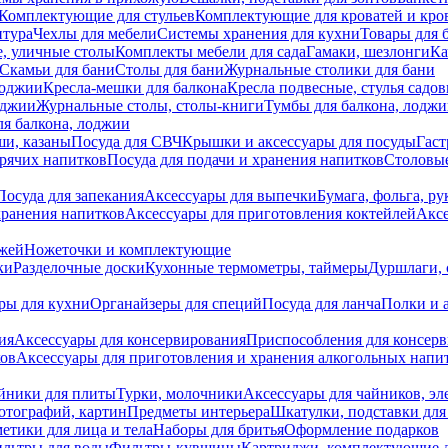
Комплектующие для стульев
Комплектующие для кроватей и кро
итура
Чехлы для мебели
Системы хранения для кухни
Товары для 
, уличные столы
Комплекты мебели для сада
Гамаки, шезлонги
Ка
Скамьи для бани
Столы для бани
Журнальные столики для бани
лоджии
Кресла-мешки для балкона
Кресла подвесные, стулья садо
оджии
Журнальные столы, столы-книги
Тумбы для балкона, лодж
я балкона, лоджии
ши, казаны
Посуда для СВЧ
Крышки и аксессуары для посуды
Гаст
орячих напитков
Посуда для подачи и хранения напитков
Столовы
Посуда для запекания
Аксессуары для выпечки
Бумага, фольга, р
хранения напитков
Аксессуары для приготовления коктейлей
Аксе
ожей
Ножеточки и комплектующие
ки
Разделочные доски
Кухонные термометры, таймеры
Дуршлаги, 
ры для кухни
Органайзеры для специй
Посуда для ланча
Полки и 
ия
Аксессуары для консервирования
Приспособления для консер
ков
Аксессуары для приготовления и хранения алкогольных напи
йники для плиты
Турки, молочники
Аксессуары для чайников, э
отографий, картин
Предметы интерьера
Шкатулки, подставки дл
етики для лица и тела
Наборы для бритья
Оформление подарков
льтры для воды
Фильтры-кувшины
Картриджи, комплектующие д