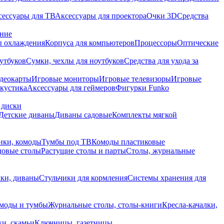
сессуары для ТВ
Аксессуары для проектора
Очки 3D
Средства
ание
 охлаждения
Корпуса для компьютеров
Процессоры
Оптические
утбуков
Сумки, чехлы для ноутбуков
Средства для ухода за
деокарты
Игровые мониторы
Игровые телевизоры
Игровые
акустика
Аксессуары для геймеров
Фигурки Funko
 диски
Детские диваны
Диваны садовые
Комплекты мягкой
ики, комоды
Тумбы под ТВ
Комоды пластиковые
довые столы
Растущие столы и парты
Столы, журнальные
ки, диваны
Стульчики для кормления
Системы хранения для
моды и тумбы
Журнальные столы, столы-книги
Кресла-качалки,
ки, скамьи
Ключницы, газетницы