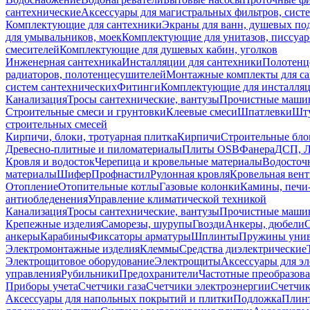
сантехнические
Аксессуары для магистральных фильтров, сист
Комплектующие для сантехники
Экраны для ванн, душевых по
для умывальников, моек
Комплектующие для унитазов, писсуар
смесителей
Комплектующие для душевых кабин, уголков
Инженерная сантехника
Инсталляции для сантехники
Полотенц
радиаторов, полотенцесушителей
Монтажные комплекты для с
систем сантехнических
Фитинги
Комплектующие для инсталля
Канализация
Тросы сантехнические, вантузы
Прочистные маши
Строительные смеси и грунтовки
Клеевые смеси
Шпатлевки
Шту
строительных смесей
Кирпичи, блоки, тротуарная плитка
Кирпичи
Строительные бло
Древесно-плитные и пиломатериалы
Плиты OSB
Фанера
ДСП, 
Кровля и водосток
Черепица и кровельные материалы
Водосточ
материалы
Шифер
Профнастил
Рулонная кровля
Кровельная вен
Отопление
Отопительные котлы
Газовые колонки
Камины, печи
антиобледенения
Управление климатической техникой
Канализация
Тросы сантехнические, вантузы
Прочистные маши
Крепежные изделия
Саморезы, шурупы
Гвозди
Анкеры, дюбели
анкеры
Карабины
Фиксаторы арматуры
Шплинты
Пружины унив
Электромонтажные изделия
Клеммы
Средства диэлектрические
Электрощитовое оборудование
Электрощиты
Аксессуары для э
управления
Рубильники
Предохранители
Частотные преобразов
Приборы учета
Счетчики газа
Счетчики электроэнергии
Счетчи
Аксессуары для напольных покрытий и плитки
Подложка
Плинт