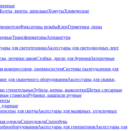
дверные
Болты, винты, шпильки
Хомуты
Химические
творители
Фиксаторы резьбы
Клеи
Герметики, пены
нцевые
Трансформаторы
Аппаратура
уары для светотехники
Аксессуары для светодиодных лент
езы, резчики швов
Стойки, дрели для бурения
Затирочные
ля компрессоров, пневмосистем
Системы пылеудаления для
ие для сварочного оборудования
Аксессуары для сварки,
щи строительные
Зубила, керны, выколотки
Щетки слесарные
чные стамески
Рубанки, рашпили ручные
енты
 ударные
енсеры для скотча
Аксессуары для малярных, отделочных
ная одежда
Спецодежда
Спецобувь
виброоборудования
Аксессуары для генераторов
Аксессуары для