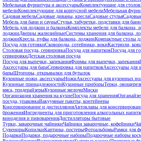
Мебельная фурнитура и аксессуары
Комплектующие для столов
мебели
Комплектующие для корпусной мебели
Мебельная фурн
Садовая мебель
Садовые диваны, кресла
Садовые стулья
Садовые
Мебель для бани и сауны
Стулья, табуретки, подставки для бани
Мебель для лоджии и балкона
Комплекты мебели для балкона, 
лоджии
Дверцы жалюзийные
Системы хранения для балкона, л
лоджии
Кресла, пуфы для балкона, лоджии
Компактные столы дл
Посуда для готовки
Сковороды, сотейники, воки
Кастрюли, ков
Столовая посуда, сервировка
Посуда для напитков
Посуда для г
сервировки
Детская столовая посуда
Посуда для выпечки, запекания
Формы для выпечки, запекания
Аксессуары для бара
Сервировка для напитков
Аксессуары для 
бары
Штопоры, открывалки для бутылок
Кухонные ножи, аксессуары
Ножи
Аксессуары для кухонных н
Кухонные принадлежности
Кухонные приборы
Терки, овощерез
мяса, тендерайзеры
Кухонные мелочи
Миски
Организация хранения на кухне
Посуда для хранения
Органайзе
посуда, упаковка
Вакуумные пакеты, контейнеры
Консервирование и дистилляция
Автоклавы для консервирован
брожения
Ингредиенты для приготовления алкогольных напит
виноделия и пивоварения
Дистилляторы бытовые
Турки, заварочные чайники
Чайники заварочные, кофейники
Ча
Сувениры
Копилки
Картины, постеры
Фотоальбомы
Рамки для ф
Подарки
Подарки, подарочные наборы
Подарочные наборы косм
Водоснабжение
Водонагреватели
Бытовые насосы
Проточные фи