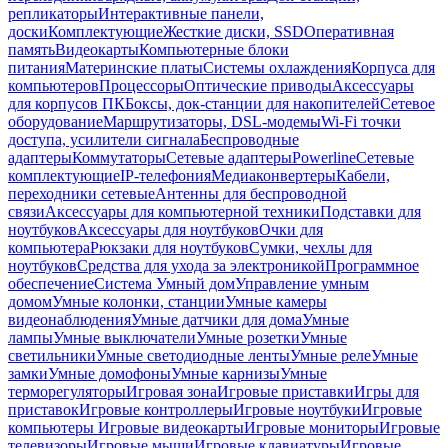
репликаторы
Интерактивные панели,
доски
Комплектующие
Жесткие диски, SSD
Оперативная
память
Видеокарты
Компьютерные блоки
питания
Материнские платы
Системы охлаждения
Корпуса для
компьютеров
Процессоры
Оптические приводы
Аксессуары
для корпусов ПК
Боксы, док-станции для накопителей
Сетевое
оборудование
Маршрутизаторы, DSL-модемы
Wi-Fi точки
доступа, усилители сигнала
Беспроводные
адаптеры
Коммутаторы
Сетевые адаптеры
Powerline
Сетевые
комплектующие
IP-телефония
Медиаконвертеры
Кабели,
переходники сетевые
Антенны для беспроводной
связи
Аксессуары для компьютерной техники
Подставки для
ноутбуков
Аксессуары для ноутбуков
Очки для
компьютера
Рюкзаки для ноутбуков
Сумки, чехлы для
ноутбуков
Средства для ухода за электроникой
Программное
обеспечение
Система Умный дом
Управление умным
домом
Умные колонки, станции
Умные камеры
видеонаблюдения
Умные датчики для дома
Умные
лампы
Умные выключатели
Умные розетки
Умные
светильники
Умные светодиодные ленты
Умные реле
Умные
замки
Умные домофоны
Умные карнизы
Умные
терморегуляторы
Игровая зона
Игровые приставки
Игры для
приставок
Игровые контроллеры
Игровые ноутбуки
Игровые
компьютеры
Игровые видеокарты
Игровые мониторы
Игровые
телевизоры
Игровые мыши
Игровые клавиатуры
Игровые