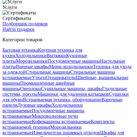
Услуги
Сертификаты
Подборщик подарков
Найти подарки
Категории товаров
Бытовая техника
Крупная техника для
кухни
Холодильники
Вытяжки
Кухонные
плиты
Морозильники
Посудомоечные машины
Настольные
плиты
Винные шкафы
Мини-холодильники
Техника для ухода
за одеждой
Стиральные машины
Стиральные машины
встраиваемые
Утюги
Отпариватели
Швейные, вышивальные
машины
Промышленные швейные
машины
Оверлоки
Сушильные машины, шкафы
Гладильные
системы, прессы
Машинки для удаления катышков
Сушилки
для обуви
Встраиваемая техника, оборудование
Варочные
панели
Духовые шкафы
Холодильники
встраиваемые
Посудомоечные машины
встраиваемые
Микроволновые печи
встраиваемые
Кофемашины встраиваемые
Комплекты
встраиваемой техники
Морозильники
встраиваемые
Измельчители пищевых отходов
Шкафы для