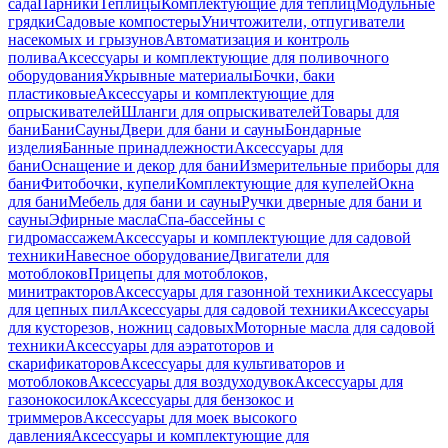
сада
Парники
Теплицы
Комплектующие для теплиц
Модульные
грядки
Садовые компостеры
Уничтожители, отпугиватели
насекомых и грызунов
Автоматизация и контроль
полива
Аксессуары и комплектующие для поливочного
оборудования
Укрывные материалы
Бочки, баки
пластиковые
Аксессуары и комплектующие для
опрыскивателей
Шланги для опрыскивателей
Товары для
бани
Бани
Сауны
Двери для бани и сауны
Бондарные
изделия
Банные принадлежности
Аксессуары для
бани
Оснащение и декор для бани
Измерительные приборы для
бани
Фитобочки, купели
Комплектующие для купелей
Окна
для бани
Мебель для бани и сауны
Ручки дверные для бани и
сауны
Эфирные масла
Спа-бассейны с
гидромассажем
Аксессуары и комплектующие для садовой
техники
Навесное оборудование
Двигатели для
мотоблоков
Прицепы для мотоблоков,
минитракторов
Аксессуары для газонной техники
Аксессуары
для цепных пил
Аксессуары для садовой техники
Аксессуары
для кусторезов, ножниц садовых
Моторные масла для садовой
техники
Аксессуары для аэратоторов и
скарификаторов
Аксессуары для культиваторов и
мотоблоков
Аксессуары для воздуходувок
Аксессуары для
газонокосилок
Аксессуары для бензокос и
триммеров
Аксессуары для моек высокого
давления
Аксессуары и комплектующие для