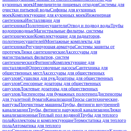
кухонных моек
Измельчители пищевых отходов
Системы для
очистки питьевой воды
Сифоны для кухонных
моек
Комплектующие для кухонных моек
Инженерная
сантехника
Инсталляции для
сантехники
Полотенцесушители
Отвод и подвод воды
Трубы
водопроводные
Магистральные фильтры, системы
сантехнические
Комплектующие для радиаторов,
полотенцесушителей
Монтажные комплекты для
сантехники
Регулирующая арматура
Системы защиты от
протечек
Люки сантехнические
Аксессуары для
магистральных фильтров, систем
сантехнических
Фитинги
Комплектующие для
инсталляций
Опрессовочные насосы
Сантехника для
общественных мест
Аксессуары для общественных
санузлов
Сушилки для рук
Дозаторы для общественных
санузлов
Сенсорные дозаторы для общественных
санузлов
Локтевые дозаторы для общественных
санузлов
Диспенсеры для бумажных полотенец
Диспенсеры
для туалетной бумаги
Канализация
Тросы сантехнические,
вантузы
Прочистные машины
Трубы, фитинги внутренней
канализации
Трубы, фитинги наружной канализации
Люки
канализационные
Теплый пол водяной
Трубы для теплого
пола
Коллекторы и комплектующие
Термостатика для теплого
пола
Автоматика для теплого
пола
Строительство
Строительные смеси и грунтовки
Клеевые