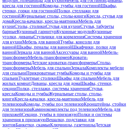
модули
Столешницы для кухни
Мебель для гостиной
Диваны,
кресла для гостиной
Комоды, тумбы для гостиной
Шкафы,
стенки, горки для гостиной
Полки, стеллажи для
гостиной
Журнальные столы, столы-книги
Кресла, стулья для
дома
Кресла-качалки, кресла-маятники
Мебель для
кухни
Столы, столики
Стулья для кухни
Стулья, табуреты
барные
Кухонный гарнитур
Кухонные модули
Кухонные
уголки, диваны
Стульчики для кормления
Системы хранения
для кухни
Мебель для ванной
Тумбы, консоли для
ванной
Шкафы, пеналы для ванной
Шкафчики, полки для
ванной
Зеркала для ванной
Аксессуары для ванной
Мебель-
трансформер
Мебель-трансформер
Кровати-
трансформеры
Детские кроватки-трансформеры
Столы-
трансформеры
Мебель для спальни
Зеркала
Комплекты мебели
для спальни
Прикроватные тумбы
Комоды и тумбы для
спальни
Туалетные столики
Шкафы для спальни
Мебель для
жилых комнат
Диваны, кресла для дома
Шкафы, стенки,
секции
Полки, стеллажи, системы хранения
Стулья,
кресла
Комоды и тумбы
Журнальные столы, столы-
книги
Кресла-качалки, кресла-маятники
Мебель для
телевизора
Комоды, тумбы под телевизор
Кронштейны, стойки
для телевизора
Каминокомплекты под телевизор
Мебель для
прихожей
Секции, тумбы в прихожую
Полки и системы
хранения в прихожую
Вешалки, подставки для
зонтов
Банкетки, скамьи
Ключницы, газетницы
Детская