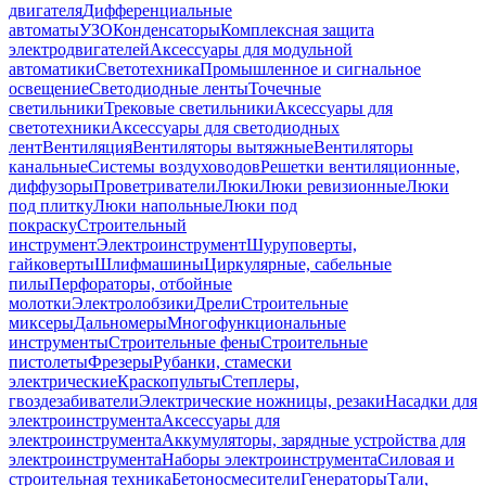
двигателя
Дифференциальные
автоматы
УЗО
Конденсаторы
Комплексная защита
электродвигателей
Аксессуары для модульной
автоматики
Светотехника
Промышленное и сигнальное
освещение
Светодиодные ленты
Точечные
светильники
Трековые светильники
Аксессуары для
светотехники
Аксессуары для светодиодных
лент
Вентиляция
Вентиляторы вытяжные
Вентиляторы
канальные
Системы воздуховодов
Решетки вентиляционные,
диффузоры
Проветриватели
Люки
Люки ревизионные
Люки
под плитку
Люки напольные
Люки под
покраску
Строительный
инструмент
Электроинструмент
Шуруповерты,
гайковерты
Шлифмашины
Циркулярные, сабельные
пилы
Перфораторы, отбойные
молотки
Электролобзики
Дрели
Строительные
миксеры
Дальномеры
Многофункциональные
инструменты
Строительные фены
Строительные
пистолеты
Фрезеры
Рубанки, стамески
электрические
Краскопульты
Степлеры,
гвоздезабиватели
Электрические ножницы, резаки
Насадки для
электроинструмента
Аксессуары для
электроинструмента
Аккумуляторы, зарядные устройства для
электроинструмента
Наборы электроинструмента
Силовая и
строительная техника
Бетоносмесители
Генераторы
Тали,