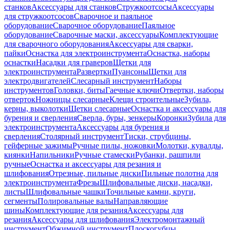
станков
Аксессуары для станков
Стружкоотсосы
Аксессуары
для стружкоотсосов
Сварочное и паяльное
оборудование
Сварочное оборудование
Паяльное
оборудование
Сварочные маски, аксессуары
Комплектующие
для сварочного оборудования
Аксессуары для сварки,
пайки
Оснастка для электроинструмента
Оснастка, наборы
оснастки
Насадки для граверов
Щетки для
электроинструмента
Развертки
Пуансоны
Щетки для
электродвигателей
Слесарный инструмент
Наборы
инструментов
Головки, биты
Гаечные ключи
Отвертки, наборы
отверток
Ножницы слесарные
Клещи строительные
Зубила,
керны, выколотки
Щетки слесарные
Оснастка и аксессуары для
бурения и сверления
Сверла, буры, зенкеры
Коронки
Зубила для
электроинструмента
Аксессуары для бурения и
сверления
Столярный инструмент
Тиски, струбцины,
гейферные зажимы
Ручные пилы, ножовки
Молотки, кувалды,
киянки
Напильники
Ручные стамески
Рубанки, рашпили
ручные
Оснастка и аксессуары для резания и
шлифования
Отрезные, пильные диски
Пильные полотна для
электроинструмента
Фрезы
Шлифовальные диски, насадки,
листы
Шлифовальные чашки
Точильные камни, круги,
сегменты
Полировальные валы
Направляющие
шины
Комплектующие для резания
Аксессуары для
резания
Аксессуары для шлифования
Электромонтажный
инструмент
Обжимной инструмент
Плоскогубцы,