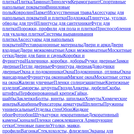
плитка
Плитка
Ламинат
Линолеум
Керамогранит
Спортивные
напольные покрытия
Виниловые
полы
Ковролин
Паркет
Искусственная трава
Аксессуары для
напольных покрытий и плитки
Подложка
Плинтусы, уголки,
обводы для труб
Плинтусы для сантехники
Фуги для
плитки
Порожки, профили для пола и плитки
Приспособления
для укладки плитки
Системы выравнивания
плитки
Аксессуары для напольных
покрытий
Реставрационные материалы
Двери и арки
Двери
входные
Двери межкомнатные
Арки межкомнатные
Москитные
сетки
Двери для бани и сауны
Коробки и
фурнитура
Наличники, коробки, доборы
Ручки дверные
Замки
дверные
Петли дверные
Фурнитура дверная
Доводчики
дверные
Окна и подоконники
Окна
Подоконники, отливы
Окна
мансардные
Фурнитура оконная
Мягкие окна
Москитные сетки
на окна
Жалюзи уличные
Пленки солнцезащитные
Крепежные
изделия
Саморезы, шурупы
Гвозди
Анкеры, дюбели
Скобы,
штифты
Перфорированный крепеж
Гайки,
шайбы
Заклепки
Болты, винты, шпильки
Хомуты
Химические
анкеры
Карабины
Фиксаторы арматуры
Шплинты
Пружины
универсальные
Отделка стен
Обои
Жидкие
обои
Фотообои
Штукатурки декоративные
Декоративный
камень
Скинали
Пленки самоклеящиеся
Армирующие
сетки
Стеновые панели
Уголки, маяки,
профили
Вагонка
Стеклохолсты, флизелин
Экраны для