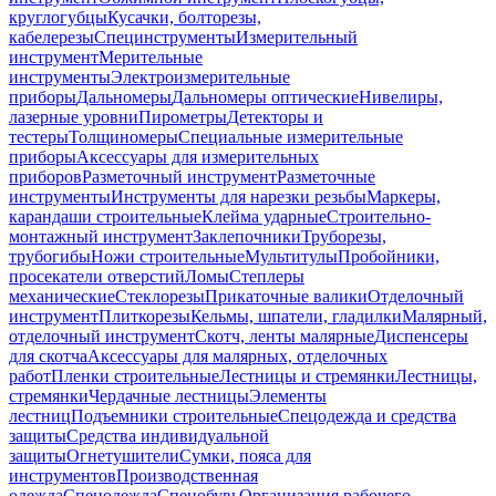
круглогубцы
Кусачки, болторезы,
кабелерезы
Специнструменты
Измерительный
инструмент
Мерительные
инструменты
Электроизмерительные
приборы
Дальномеры
Дальномеры оптические
Нивелиры,
лазерные уровни
Пирометры
Детекторы и
тестеры
Толщиномеры
Специальные измерительные
приборы
Аксессуары для измерительных
приборов
Разметочный инструмент
Разметочные
инструменты
Инструменты для нарезки резьбы
Маркеры,
карандаши строительные
Клейма ударные
Строительно-
монтажный инструмент
Заклепочники
Труборезы,
трубогибы
Ножи строительные
Мультитулы
Пробойники,
просекатели отверстий
Ломы
Степлеры
механические
Стеклорезы
Прикаточные валики
Отделочный
инструмент
Плиткорезы
Кельмы, шпатели, гладилки
Малярный,
отделочный инструмент
Скотч, ленты малярные
Диспенсеры
для скотча
Аксессуары для малярных, отделочных
работ
Пленки строительные
Лестницы и стремянки
Лестницы,
стремянки
Чердачные лестницы
Элементы
лестниц
Подъемники строительные
Спецодежда и средства
защиты
Средства индивидуальной
защиты
Огнетушители
Сумки, пояса для
инструментов
Производственная
одежда
Спецодежда
Спецобувь
Организация рабочего