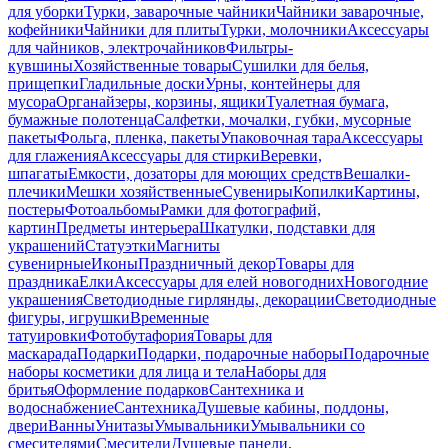
для уборки
Турки, заварочные чайники
Чайники заварочные,
кофейники
Чайники для плиты
Турки, молочники
Аксессуары
для чайников, электрочайников
Фильтры-
кувшины
Хозяйственные товары
Сушилки для белья,
прищепки
Гладильные доски
Урны, контейнеры для
мусора
Органайзеры, корзины, ящики
Туалетная бумага,
бумажные полотенца
Салфетки, мочалки, губки, мусорные
пакеты
Фольга, пленка, пакеты
Упаковочная тара
Аксессуары
для глажения
Аксессуары для стирки
Веревки,
шпагаты
Емкости, дозаторы для моющих средств
Вешалки-
плечики
Мешки хозяйственные
Сувениры
Копилки
Картины,
постеры
Фотоальбомы
Рамки для фотографий,
картин
Предметы интерьера
Шкатулки, подставки для
украшений
Статуэтки
Магниты
сувенирные
Иконы
Праздничный декор
Товары для
праздника
Елки
Аксессуары для елей новогодних
Новогодние
украшения
Светодиодные гирлянды, декорации
Светодиодные
фигуры, игрушки
Временные
татуировки
Фотобутафория
Товары для
маскарада
Подарки
Подарки, подарочные наборы
Подарочные
наборы косметики для лица и тела
Наборы для
бритья
Оформление подарков
Сантехника и
водоснабжение
Сантехника
Душевые кабины, поддоны,
двери
Ванны
Унитазы
Умывальники
Умывальники со
смесителями
Смесители
Душевые панели,