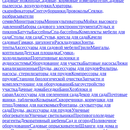
садовые ножницы
Садовые, кормовые измельчители
Садовые
пылесосы, воздуходувки
Аэраторы,
скарификаторы
Снегоуборщики
Дровоколы
Сеялки,
разбрасыватели
семян
Минитракторы
Миникультиваторы
Мойки высокого
давления
Наборы садового электроинструмента
Отдых и
пикник
Батуты
Бассейны
Спа-бассейны
Комплекты мебели для
сада
Столы для сада
Стулья, кресла для сада
Качели
садовые
Гамаки, шезлонги
Раскладушки
Зонты,
тенты
Аксессуары для садовой мебели
Грили
Мангалы,
коптильни
Детская площадка
Сумки-
холодильники
Портативные колонки и
аудиосистемы
Оборудование для участка
Бытовые насосы
Люки
канализационные
Пруды, аксессуары для прудов
Фильтры,
насосы, стерилизаторы для прудов
Компрессоры для
прудов
Станции биологической очистки
Запчасти и
комплектующие для оборудования
Благоустройство
участка
Дачные дома
Беседки
Бани
Хозблоки и
сараи
Аксессуары для озеленения сада
Декор для сада
Почтовые
ящики, таблички
Козырьки
Скворечники, кормушки для
птиц
Домики для насекомых
Фонтаны, скульптуры для
сада
Пруды, аксессуары для прудов
Уличные
обогреватели
Уличные светильники
Противогололедные
реагенты
Декоративный щебень
Сад и огород
Поливочное
оборудование
Садовые опрыскиватели
Шланги для дома и