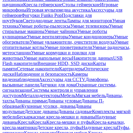
наушники
Кресла геймерские
Столы геймерские
Игровые
микрофоны
Игровая мультимедиа акустика
Аксессуары для
геймеров
Фигурки Funko Pop
Подставки для
ноутбуков
Светодиодные ленты
Лампы для мониторов
Умная
техника
Умные роботы-пылесосы
Умные телевизоры
Умные
стиральные машины
Умные чайники
Умные роботы
кулинарные
Умные вентиляторы
Умные кондиционеры
Умные
обогреватели
Умные увлажнители, очистители воздуха
Умные
отопительные котлы
Умные проветриватели
Умные радиочасы,
метеостанции
Умные кормушки и поилки для
животных
Умные напольные весы
Накопители данных
USB
Flash накопители
Внешние HDD, SSD диски
Карты
памяти
Сетевые накопители
Картридеры
Оптические
диски
Наблюдение и безопасность
Камеры
видеонаблюдения
Аксессуары для CCTV
Домофоны,
вызывные панели
Датчики для дома
Охранные системы,
сигнализации
Системы контроля и управления
доступом
Металлодетекторы
Мебель
Мягкая мебель
Диваны,
тахты
Диваны прямые
Диваны угловые
Диваны П-
образные
Кухонные уголки, диваны
Диваны
модульные
Детские диваны
Диваны садовые
Комплекты мягкой
мебели
Бескаркасные кресла-мешки и диваны
Надувные
диваны
Кресла
Кресла
Кресла-мешки и пуфы
Кресла-качалки,
кресла-маятники
Детские кресла, пуфы
Надувные кресла
Пуфы,
оттоманки
Кресла-кровати
Игровая мебель
Кресла