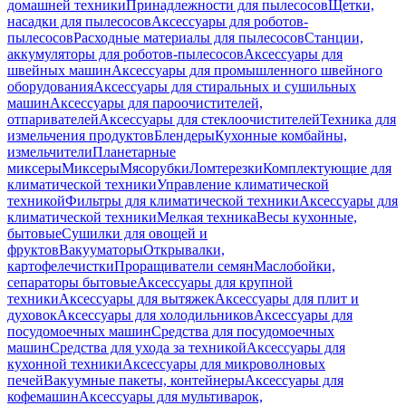
домашней техники
Принадлежности для пылесосов
Щетки,
насадки для пылесосов
Аксессуары для роботов-
пылесосов
Расходные материалы для пылесосов
Станции,
аккумуляторы для роботов-пылесосов
Аксессуары для
швейных машин
Аксессуары для промышленного швейного
оборудования
Аксессуары для стиральных и сушильных
машин
Аксессуары для пароочистителей,
отпаривателей
Аксессуары для стеклоочистителей
Техника для
измельчения продуктов
Блендеры
Кухонные комбайны,
измельчители
Планетарные
миксеры
Миксеры
Мясорубки
Ломтерезки
Комплектующие для
климатической техники
Управление климатической
техникой
Фильтры для климатической техники
Аксессуары для
климатической техники
Мелкая техника
Весы кухонные,
бытовые
Сушилки для овощей и
фруктов
Вакууматоры
Открывалки,
картофелечистки
Проращиватели семян
Маслобойки,
сепараторы бытовые
Аксессуары для крупной
техники
Аксессуары для вытяжек
Аксессуары для плит и
духовок
Аксессуары для холодильников
Аксессуары для
посудомоечных машин
Средства для посудомоечных
машин
Средства для ухода за техникой
Аксессуары для
кухонной техники
Аксессуары для микроволновых
печей
Вакуумные пакеты, контейнеры
Аксессуары для
кофемашин
Аксессуары для мультиварок,