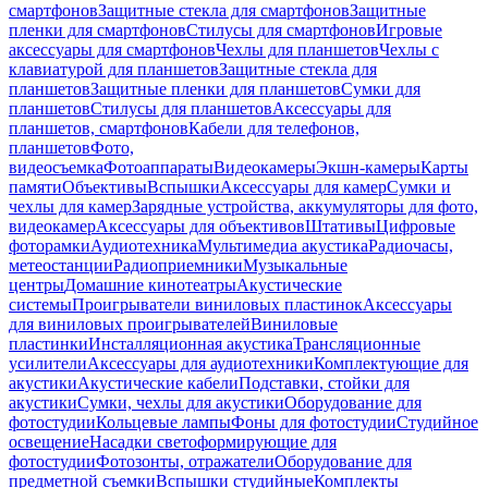
смартфонов
Защитные стекла для смартфонов
Защитные
пленки для смартфонов
Стилусы для смартфонов
Игровые
аксессуары для смартфонов
Чехлы для планшетов
Чехлы с
клавиатурой для планшетов
Защитные стекла для
планшетов
Защитные пленки для планшетов
Сумки для
планшетов
Стилусы для планшетов
Аксессуары для
планшетов, смартфонов
Кабели для телефонов,
планшетов
Фото,
видеосъемка
Фотоаппараты
Видеокамеры
Экшн-камеры
Карты
памяти
Объективы
Вспышки
Аксессуары для камер
Сумки и
чехлы для камер
Зарядные устройства, аккумуляторы для фото,
видеокамер
Аксессуары для объективов
Штативы
Цифровые
фоторамки
Аудиотехника
Мультимедиа акустика
Радиочасы,
метеостанции
Радиоприемники
Музыкальные
центры
Домашние кинотеатры
Акустические
системы
Проигрыватели виниловых пластинок
Аксессуары
для виниловых проигрывателей
Виниловые
пластинки
Инсталляционная акустика
Трансляционные
усилители
Аксессуары для аудиотехники
Комплектующие для
акустики
Акустические кабели
Подставки, стойки для
акустики
Сумки, чехлы для акустики
Оборудование для
фотостудии
Кольцевые лампы
Фоны для фотостудии
Студийное
освещение
Насадки светоформирующие для
фотостудии
Фотозонты, отражатели
Оборудование для
предметной съемки
Вспышки студийные
Комплекты