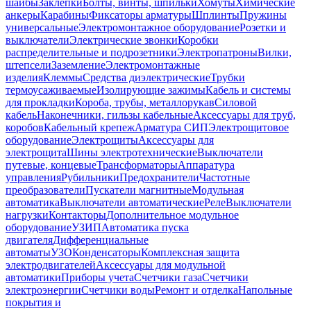
шайбы
Заклепки
Болты, винты, шпильки
Хомуты
Химические
анкеры
Карабины
Фиксаторы арматуры
Шплинты
Пружины
универсальные
Электромонтажное оборудование
Розетки и
выключатели
Электрические звонки
Коробки
распределительные и подрозетники
Электропатроны
Вилки,
штепсели
Заземление
Электромонтажные
изделия
Клеммы
Средства диэлектрические
Трубки
термоусаживаемые
Изолирующие зажимы
Кабель и системы
для прокладки
Короба, трубы, металлорукав
Силовой
кабель
Наконечники, гильзы кабельные
Аксессуары для труб,
коробов
Кабельный крепеж
Арматура СИП
Электрощитовое
оборудование
Электрощиты
Аксессуары для
электрощита
Шины электротехнические
Выключатели
путевые, концевые
Трансформаторы
Аппаратура
управления
Рубильники
Предохранители
Частотные
преобразователи
Пускатели магнитные
Модульная
автоматика
Выключатели автоматические
Реле
Выключатели
нагрузки
Контакторы
Дополнительное модульное
оборудование
УЗИП
Автоматика пуска
двигателя
Дифференциальные
автоматы
УЗО
Конденсаторы
Комплексная защита
электродвигателей
Аксессуары для модульной
автоматики
Приборы учета
Счетчики газа
Счетчики
электроэнергии
Счетчики воды
Ремонт и отделка
Напольные
покрытия и