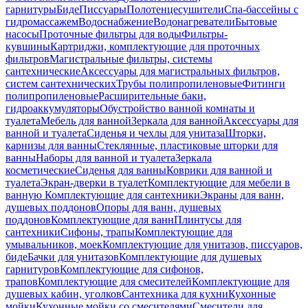
гарнитуры
Биде
Писсуары
Полотенцесушители
Спа-бассейны с
гидромассажем
Водоснабжение
Водонагреватели
Бытовые
насосы
Проточные фильтры для воды
Фильтры-
кувшины
Картриджи, комплектующие для проточных
фильтров
Магистральные фильтры, системы
сантехнические
Аксессуары для магистральных фильтров,
систем сантехнических
Трубы полипропиленовые
Фитинги
полипропиленовые
Расширительные баки,
гидроаккумуляторы
Обустройство ванной комнаты и
туалета
Мебель для ванной
Зеркала для ванной
Аксессуары для
ванной и туалета
Сиденья и чехлы для унитаза
Шторки,
карнизы для ванны
Стеклянные, пластиковые шторки для
ванны
Наборы для ванной и туалета
Зеркала
косметические
Сиденья для ванны
Коврики для ванной и
туалета
Экран-дверки в туалет
Комплектующие для мебели в
ванную
Комплектующие для сантехники
Экраны для ванн,
душевых поддонов
Опоры для ванн, душевых
поддонов
Комплектующие для ванн
Плинтусы для
сантехники
Сифоны, трапы
Комплектующие для
умывальников, моек
Комплектующие для унитазов, писсуаров,
биде
Бачки для унитазов
Комплектующие для душевых
гарнитуров
Комплектующие для сифонов,
трапов
Комплектующие для смесителей
Комплектующие для
душевых кабин, уголков
Сантехника для кухни
Кухонные
мойки
Кухонные мойки со смесителями
Смесители для