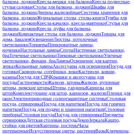
балкона, лоджии
Кресла-мешки для балкона
Кресла подвесные,
стулья садовые
Столы для балкона, лоджии
Шкафы для
балкона, лоджии
Дверцы жалюзийные
Системы хранения для
балкона, лоджии
Журнальные столы, столы-книги
Тумбы для
балкона, лоджии
Кресла-качалки, кресла-маятники
Стулья для
балкона, лоджии
Кресла, пуфы для балкона,
лоджии
Компактные столы для балкона, лоджии
Товары для
дома, бакалея
Освещение
Люстры, потолочные
светильники
Торшеры
Прикроватные лампы,
ночники
Настольные лампы
Споты
Настенные светильники,
бра
Точечные светильники
Трековые светильники
Уличные
светильники, фонари, бра
Лампы
Освещение для картин,
зеркал
Кольцевые лампы
Аксессуары для освещения
Посуда для
готовки
Сковороды, сотейники, воки
Кастрюли, ковши,
казаны
Посуда для СВЧ
Крышки и аксессуары для
посуды
Гастроемкости
Жалюзи, шторы
Жалюзи, рулонные
шторы, римские шторы
Шторы, гардины
Карнизы для
штор
Комплектующие для штор, карнизов, жалюзи
Пленки для
окон
Электроприводные солнцезащитные системы
Столовая
посуда, сервировка
Посуда для напитков
Посуда для горячих
напитков
Посуда для подачи и хранения напитков
Столовые
приборы
Столовая посуда
Посуда для сервировки
Предметы
сервировки
Детская столовая посуда
Декор
Зеркала
Кашпо,
стойки для цветов
Картины, постеры
Часы
интерьерные
Искусственные цветы, растения
Вазы
Ключницы,