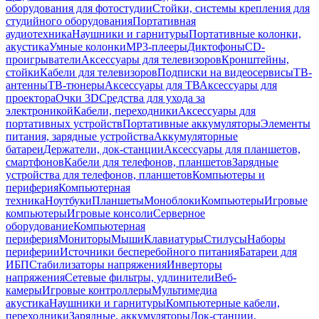
оборудования для фотостудии
Стойки, системы крепления для
студийного оборудования
Портативная
аудиотехника
Наушники и гарнитуры
Портативные колонки,
акустика
Умные колонки
MP3-плееры
Диктофоны
CD-
проигрыватели
Аксессуары для телевизоров
Кронштейны,
стойки
Кабели для телевизоров
Подписки на видеосервисы
ТВ-
антенны
ТВ-тюнеры
Аксессуары для ТВ
Аксессуары для
проектора
Очки 3D
Средства для ухода за
электроникой
Кабели, переходники
Аксессуары для
портативных устройств
Портативные аккумуляторы
Элементы
питания, зарядные устройства
Аккумуляторные
батареи
Держатели, док-станции
Аксессуары для планшетов,
смартфонов
Кабели для телефонов, планшетов
Зарядные
устройства для телефонов, планшетов
Компьютеры и
периферия
Компьютерная
техника
Ноутбуки
Планшеты
Моноблоки
Компьютеры
Игровые
компьютеры
Игровые консоли
Серверное
оборудование
Компьютерная
периферия
Мониторы
Мыши
Клавиатуры
Стилусы
Наборы
периферии
Источники бесперебойного питания
Батареи для
ИБП
Стабилизаторы напряжения
Инверторы
напряжения
Сетевые фильтры, удлинители
Веб-
камеры
Игровые контроллеры
Мультимедиа
акустика
Наушники и гарнитуры
Компьютерные кабели,
переходники
Зарядные, аккумуляторы
Док-станции,