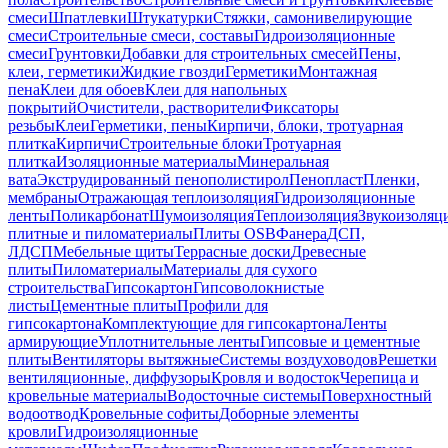
смеси
Шпатлевки
Штукатурки
Стяжки, самонивелирующие
смеси
Строительные смеси, составы
Гидроизоляционные
смеси
Грунтовки
Добавки для строительных смесей
Пены,
клеи, герметики
Жидкие гвозди
Герметики
Монтажная
пена
Клеи для обоев
Клеи для напольных
покрытий
Очистители, растворители
Фиксаторы
резьбы
Клеи
Герметики, пены
Кирпичи, блоки, тротуарная
плитка
Кирпичи
Строительные блоки
Тротуарная
плитка
Изоляционные материалы
Минеральная
вата
Экструдированный пенополистирол
Пенопласт
Пленки,
мембраны
Отражающая теплоизоляция
Гидроизоляционные
ленты
Поликарбонат
Шумоизоляция
Теплоизоляция
Звукоизоляц
плитные и пиломатериалы
Плиты OSB
Фанера
ДСП,
ЛДСП
Мебельные щиты
Террасные доски
Древесные
плиты
Пиломатериалы
Материалы для сухого
строительства
Гипсокартон
Гипсоволокнистые
листы
Цементные плиты
Профили для
гипсокартона
Комплектующие для гипсокартона
Ленты
армирующие
Уплотнительные ленты
Гипсовые и цементные
плиты
Вентиляторы вытяжные
Системы воздуховодов
Решетки
вентиляционные, диффузоры
Кровля и водосток
Черепица и
кровельные материалы
Водосточные системы
Поверхностный
водоотвод
Кровельные софиты
Доборные элементы
кровли
Гидроизоляционные