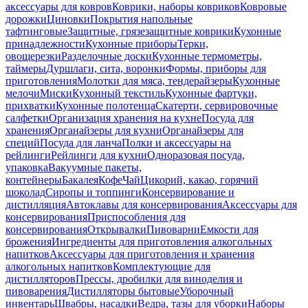
аксессуары для ковров
Коврики, наборы ковриков
Ковровые
дорожки
Циновки
Покрытия напольные
тафтинговые
Защитные, грязезащитные коврики
Кухонные
принадлежности
Кухонные приборы
Терки,
овощерезки
Разделочные доски
Кухонные термометры,
таймеры
Дуршлаги, сита, воронки
Формы, приборы для
приготовления
Молотки для мяса, тендерайзеры
Кухонные
мелочи
Миски
Кухонный текстиль
Кухонные фартуки,
прихватки
Кухонные полотенца
Скатерти, сервировочные
салфетки
Организация хранения на кухне
Посуда для
хранения
Органайзеры для кухни
Органайзеры для
специй
Посуда для ланча
Полки и аксессуары на
рейлинги
Рейлинги для кухни
Одноразовая посуда,
упаковка
Вакуумные пакеты,
контейнеры
Бакалея
Кофе
Чай
Цикорий, какао, горячий
шоколад
Сиропы и топпинги
Консервирование и
дистилляция
Автоклавы для консервирования
Аксессуары для
консервирования
Приспособления для
консервирования
Открывалки
Пивоварни
Емкости для
брожения
Ингредиенты для приготовления алкогольных
напитков
Аксессуары для приготовления и хранения
алкогольных напитков
Комплектующие для
дистилляторов
Прессы, дробилки для виноделия и
пивоварения
Дистилляторы бытовые
Уборочный
инвентарь
Швабры, насадки
Ведра, тазы для уборки
Наборы