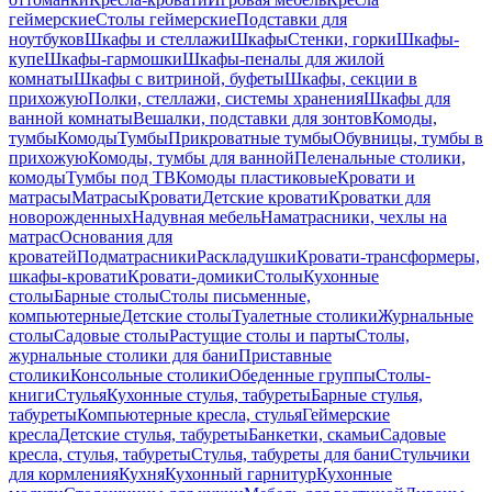
геймерские
Столы геймерские
Подставки для
ноутбуков
Шкафы и стеллажи
Шкафы
Стенки, горки
Шкафы-
купе
Шкафы-гармошки
Шкафы-пеналы для жилой
комнаты
Шкафы с витриной, буфеты
Шкафы, секции в
прихожую
Полки, стеллажи, системы хранения
Шкафы для
ванной комнаты
Вешалки, подставки для зонтов
Комоды,
тумбы
Комоды
Тумбы
Прикроватные тумбы
Обувницы, тумбы в
прихожую
Комоды, тумбы для ванной
Пеленальные столики,
комоды
Тумбы под ТВ
Комоды пластиковые
Кровати и
матрасы
Матрасы
Кровати
Детские кровати
Кроватки для
новорожденных
Надувная мебель
Наматрасники, чехлы на
матрас
Основания для
кроватей
Подматрасники
Раскладушки
Кровати-трансформеры,
шкафы-кровати
Кровати-домики
Столы
Кухонные
столы
Барные столы
Столы письменные,
компьютерные
Детские столы
Туалетные столики
Журнальные
столы
Садовые столы
Растущие столы и парты
Столы,
журнальные столики для бани
Приставные
столики
Консольные столики
Обеденные группы
Столы-
книги
Стулья
Кухонные стулья, табуреты
Барные стулья,
табуреты
Компьютерные кресла, стулья
Геймерские
кресла
Детские стулья, табуреты
Банкетки, скамьи
Садовые
кресла, стулья, табуреты
Стулья, табуреты для бани
Стульчики
для кормления
Кухня
Кухонный гарнитур
Кухонные