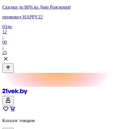
Скидки до 80% ко Дню Рождения!
промокод HAPPY22
03
дн
12
:
09
:
25
Каталог товаров