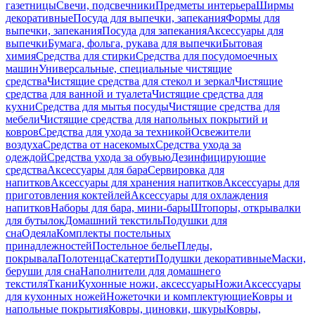
газетницы
Свечи, подсвечники
Предметы интерьера
Ширмы
декоративные
Посуда для выпечки, запекания
Формы для
выпечки, запекания
Посуда для запекания
Аксессуары для
выпечки
Бумага, фольга, рукава для выпечки
Бытовая
химия
Средства для стирки
Средства для посудомоечных
машин
Универсальные, специальные чистящие
средства
Чистящие средства для стекол и зеркал
Чистящие
средства для ванной и туалета
Чистящие средства для
кухни
Средства для мытья посуды
Чистящие средства для
мебели
Чистящие средства для напольных покрытий и
ковров
Средства для ухода за техникой
Освежители
воздуха
Средства от насекомых
Средства ухода за
одеждой
Средства ухода за обувью
Дезинфицирующие
средства
Аксессуары для бара
Сервировка для
напитков
Аксессуары для хранения напитков
Аксессуары для
приготовления коктейлей
Аксессуары для охлаждения
напитков
Наборы для бара, мини-бары
Штопоры, открывалки
для бутылок
Домашний текстиль
Подушки для
сна
Одеяла
Комплекты постельных
принадлежностей
Постельное белье
Пледы,
покрывала
Полотенца
Скатерти
Подушки декоративные
Маски,
беруши для сна
Наполнители для домашнего
текстиля
Ткани
Кухонные ножи, аксессуары
Ножи
Аксессуары
для кухонных ножей
Ножеточки и комплектующие
Ковры и
напольные покрытия
Ковры, циновки, шкуры
Ковры,