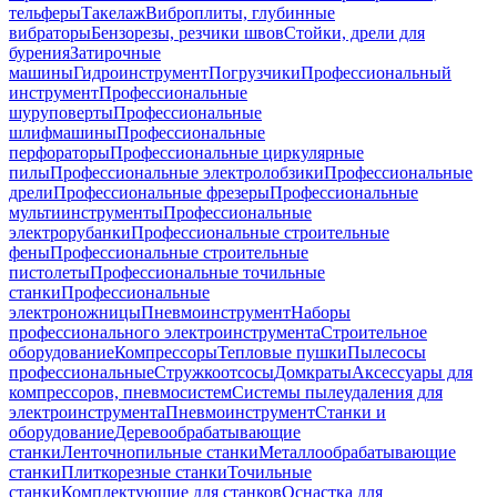
тельферы
Такелаж
Виброплиты, глубинные
вибраторы
Бензорезы, резчики швов
Стойки, дрели для
бурения
Затирочные
машины
Гидроинструмент
Погрузчики
Профессиональный
инструмент
Профессиональные
шуруповерты
Профессиональные
шлифмашины
Профессиональные
перфораторы
Профессиональные циркулярные
пилы
Профессиональные электролобзики
Профессиональные
дрели
Профессиональные фрезеры
Профессиональные
мультиинструменты
Профессиональные
электрорубанки
Профессиональные строительные
фены
Профессиональные строительные
пистолеты
Профессиональные точильные
станки
Профессиональные
электроножницы
Пневмоинструмент
Наборы
профессионального электроинструмента
Строительное
оборудование
Компрессоры
Тепловые пушки
Пылесосы
профессиональные
Стружкоотсосы
Домкраты
Аксессуары для
компрессоров, пневмосистем
Системы пылеудаления для
электроинструмента
Пневмоинструмент
Станки и
оборудование
Деревообрабатывающие
станки
Ленточнопильные станки
Металлообрабатывающие
станки
Плиткорезные станки
Точильные
станки
Комплектующие для станков
Оснастка для