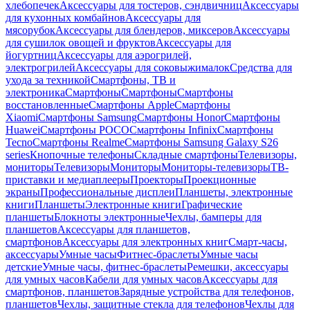
хлебопечек
Аксессуары для тостеров, сэндвичниц
Аксессуары
для кухонных комбайнов
Аксессуары для
мясорубок
Аксессуары для блендеров, миксеров
Аксессуары
для сушилок овощей и фруктов
Аксессуары для
йогуртниц
Аксессуары для аэрогрилей,
электрогрилей
Аксессуары для соковыжималок
Средства для
ухода за техникой
Смартфоны, ТВ и
электроника
Смартфоны
Смартфоны
Смартфоны
восстановленные
Смартфоны Apple
Смартфоны
Xiaomi
Смартфоны Samsung
Смартфоны Honor
Смартфоны
Huawei
Смартфоны POCO
Смартфоны Infinix
Смартфоны
Tecno
Смартфоны Realme
Смартфоны Samsung Galaxy S26
series
Кнопочные телефоны
Складные смартфоны
Телевизоры,
мониторы
Телевизоры
Мониторы
Мониторы-телевизоры
ТВ-
приставки и медиаплееры
Проекторы
Проекционные
экраны
Профессиональные дисплеи
Планшеты, электронные
книги
Планшеты
Электронные книги
Графические
планшеты
Блокноты электронные
Чехлы, бамперы для
планшетов
Аксессуары для планшетов,
смартфонов
Аксессуары для электронных книг
Смарт-часы,
аксессуары
Умные часы
Фитнес-браслеты
Умные часы
детские
Умные часы, фитнес-браслеты
Ремешки, аксессуары
для умных часов
Кабели для умных часов
Аксессуары для
смартфонов, планшетов
Зарядные устройства для телефонов,
планшетов
Чехлы, защитные стекла для телефонов
Чехлы для