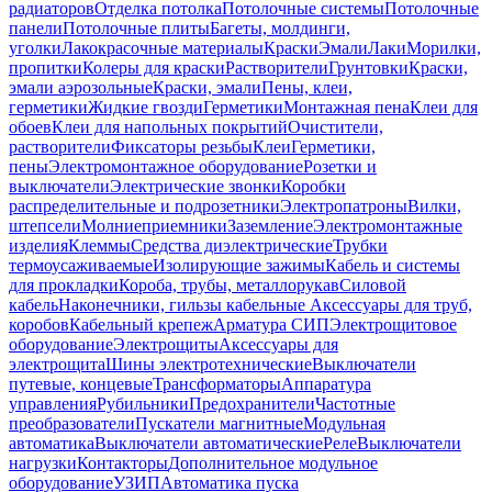
радиаторов
Отделка потолка
Потолочные системы
Потолочные
панели
Потолочные плиты
Багеты, молдинги,
уголки
Лакокрасочные материалы
Краски
Эмали
Лаки
Морилки,
пропитки
Колеры для краски
Растворители
Грунтовки
Краски,
эмали аэрозольные
Краски, эмали
Пены, клеи,
герметики
Жидкие гвозди
Герметики
Монтажная пена
Клеи для
обоев
Клеи для напольных покрытий
Очистители,
растворители
Фиксаторы резьбы
Клеи
Герметики,
пены
Электромонтажное оборудование
Розетки и
выключатели
Электрические звонки
Коробки
распределительные и подрозетники
Электропатроны
Вилки,
штепсели
Молниеприемники
Заземление
Электромонтажные
изделия
Клеммы
Средства диэлектрические
Трубки
термоусаживаемые
Изолирующие зажимы
Кабель и системы
для прокладки
Короба, трубы, металлорукав
Силовой
кабель
Наконечники, гильзы кабельные
Аксессуары для труб,
коробов
Кабельный крепеж
Арматура СИП
Электрощитовое
оборудование
Электрощиты
Аксессуары для
электрощита
Шины электротехнические
Выключатели
путевые, концевые
Трансформаторы
Аппаратура
управления
Рубильники
Предохранители
Частотные
преобразователи
Пускатели магнитные
Модульная
автоматика
Выключатели автоматические
Реле
Выключатели
нагрузки
Контакторы
Дополнительное модульное
оборудование
УЗИП
Автоматика пуска