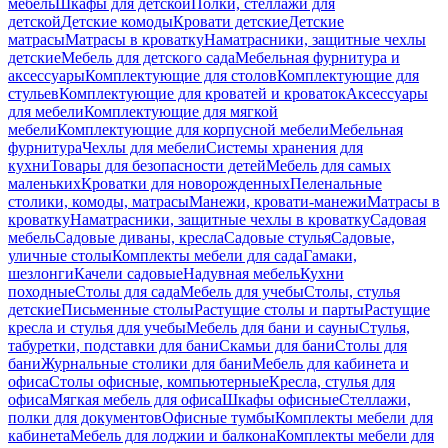
мебель
Шкафы для детской
Полки, стеллажи для
детской
Детские комоды
Кровати детские
Детские
матрасы
Матрасы в кроватку
Наматрасники, защитные чехлы
детские
Мебель для детского сада
Мебельная фурнитура и
аксессуары
Комплектующие для столов
Комплектующие для
стульев
Комплектующие для кроватей и кроваток
Аксессуары
для мебели
Комплектующие для мягкой
мебели
Комплектующие для корпусной мебели
Мебельная
фурнитура
Чехлы для мебели
Системы хранения для
кухни
Товары для безопасности детей
Мебель для самых
маленьких
Кроватки для новорожденных
Пеленальные
столики, комоды, матрасы
Манежи, кровати-манежи
Матрасы в
кроватку
Наматрасники, защитные чехлы в кроватку
Садовая
мебель
Садовые диваны, кресла
Садовые стулья
Садовые,
уличные столы
Комплекты мебели для сада
Гамаки,
шезлонги
Качели садовые
Надувная мебель
Кухни
походные
Столы для сада
Мебель для учебы
Столы, стулья
детские
Письменные столы
Растущие столы и парты
Растущие
кресла и стулья для учебы
Мебель для бани и сауны
Стулья,
табуретки, подставки для бани
Скамьи для бани
Столы для
бани
Журнальные столики для бани
Мебель для кабинета и
офиса
Столы офисные, компьютерные
Кресла, стулья для
офиса
Мягкая мебель для офиса
Шкафы офисные
Стеллажи,
полки для документов
Офисные тумбы
Комплекты мебели для
кабинета
Мебель для лоджии и балкона
Комплекты мебели для