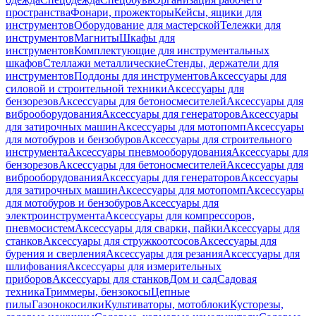
пространства
Фонари, прожекторы
Кейсы, ящики для
инструментов
Оборудование для мастерской
Тележки для
инструментов
Магниты
Шкафы для
инструментов
Комплектующие для инструментальных
шкафов
Стеллажи металлические
Стенды, держатели для
инструментов
Поддоны для инструментов
Аксессуары для
силовой и строительной техники
Аксессуары для
бензорезов
Аксессуары для бетоносмесителей
Аксессуары для
виброоборудования
Аксессуары для генераторов
Аксессуары
для затирочных машин
Аксессуары для мотопомп
Аксессуары
для мотобуров и бензобуров
Аксессуары для строительного
инструмента
Аксессуары пневмооборудования
Аксессуары для
бензорезов
Аксессуары для бетоносмесителей
Аксессуары для
виброоборудования
Аксессуары для генераторов
Аксессуары
для затирочных машин
Аксессуары для мотопомп
Аксессуары
для мотобуров и бензобуров
Аксессуары для
электроинструмента
Аксессуары для компрессоров,
пневмосистем
Аксессуары для сварки, пайки
Аксессуары для
станков
Аксессуары для стружкоотсосов
Аксессуары для
бурения и сверления
Аксессуары для резания
Аксессуары для
шлифования
Аксессуары для измерительных
приборов
Аксессуары для станков
Дом и сад
Садовая
техника
Триммеры, бензокосы
Цепные
пилы
Газонокосилки
Культиваторы, мотоблоки
Кусторезы,