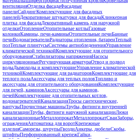
материалы
Шифер
Профнастил
Рулонная кровля
Кровельная
вентиляция
Отделка фасада
Фасадные
панели
Сайдинг
Комплектующие для фасадных
панелей
Декоративные штукатурки для фасада
Клинкерная
плитка для фасада
Декоративный камень для наружной
отделки
Отопление
Отопительные котлы
Газовые
колонки
Камины, печи-камины
Отопительные печи
Банные
печи
Водонагреватели
Радиаторы отопления, батареи
Теплый
пол
Теплые плинтусы
Системы антиобледенения
Управление
климатической техникой
Комплектующие для отопительного
оборудования
Стабилизаторы напряжения
Насосы
циркуляционные
Регулирующая арматура
Отвод и подвод
воды
Дымоходы и комплектующие
Управление климатической
техникой
Комплектующие для радиаторов
Комплектующие для
теплого пола
Аксессуары для теплых полов
Топливо и
аксессуары для отопительного оборудования
Комплектующие
для печей, каминов
Аксессуары для каминов,
печей
Комплектующие для отопительных котлов,
водонагревателей
Канализация
Тросы сантехнические,
вантузы
Прочистные машины
Трубы, фитинги внутренней
канализации
Трубы, фитинги наружной канализации
Люки
канализационные
Металлопрокат
Металлопрокат
Сваи
Заборы,
ограждения
Автоматика для ворот
Крепежные
изделия
Саморезы, шурупы
Гвозди
Анкеры, дюбели
Скобы,
штифты
Перфорированный крепеж
Гайки,