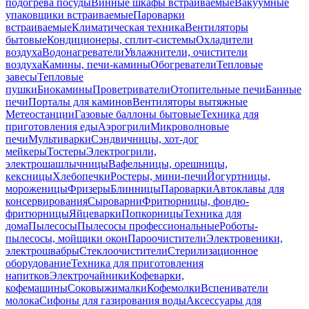
подогрева посуды
Винные шкафы встраиваемые
Вакуумные
упаковщики встраиваемые
Пароварки
встраиваемые
Климатическая техника
Вентиляторы
бытовые
Кондиционеры, сплит-системы
Охладители
воздуха
Водонагреватели
Увлажнители, очистители
воздуха
Камины, печи-камины
Обогреватели
Тепловые
завесы
Тепловые
пушки
Биокамины
Проветриватели
Отопительные печи
Банные
печи
Порталы для каминов
Вентиляторы вытяжные
Метеостанции
Газовые баллоны бытовые
Техника для
приготовления еды
Аэрогрили
Микроволновые
печи
Мультиварки
Сэндвичницы, хот-дог
мейкеры
Тостеры
Электрогрили,
электрошашлычницы
Вафельницы, орешницы,
кексницы
Хлебопечки
Ростеры, мини-печи
Йогуртницы,
мороженицы
Фризеры
Блинницы
Пароварки
Автоклавы для
консервирования
Сыроварни
Фритюрницы, фондю-
фритюрницы
Яйцеварки
Попкорницы
Техника для
дома
Пылесосы
Пылесосы профессиональные
Роботы-
пылесосы, мойщики окон
Пароочистители
Электровеники,
электрошвабры
Стеклоочистители
Стерилизационное
оборудование
Техника для приготовления
напитков
Электрочайники
Кофеварки,
кофемашины
Соковыжималки
Кофемолки
Вспениватели
молока
Сифоны для газирования воды
Аксессуары для