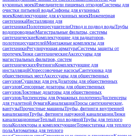
кухонных моек
Измельчители пищевых отходов
Системы для
очистки питьевой воды
Сифоны для кухонных
моек
Комплектующие для кухонных моек
Инженерная
сантехника
Инсталляции для
сантехники
Полотенцесушители
Отвод и подвод воды
Трубы
водопроводные
Магистральные фильтры, системы
сантехнические
Комплектующие для радиаторов,
полотенцесушителей
Монтажные комплекты для
сантехники
Регулирующая арматура
Системы защиты от
протечек
Люки сантехнические
Аксессуары для
магистральных фильтров, систем
сантехнических
Фитинги
Комплектующие для
инсталляций
Опрессовочные насосы
Сантехника для
общественных мест
Аксессуары для общественных
санузлов
Сушилки для рук
Дозаторы для общественных
санузлов
Сенсорные дозаторы для общественных
санузлов
Локтевые дозаторы для общественных
санузлов
Диспенсеры для бумажных полотенец
Диспенсеры
для туалетной бумаги
Канализация
Тросы сантехнические,
вантузы
Прочистные машины
Трубы, фитинги внутренней
канализации
Трубы, фитинги наружной канализации
Люки
канализационные
Теплый пол водяной
Трубы для теплого
пола
Коллекторы и комплектующие
Термостатика для теплого
пола
Автоматика для теплого
пола
Строительство
Строительные смеси и грунтовки
Клеевые