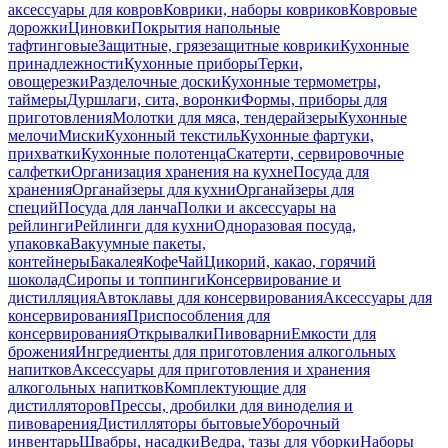
аксессуары для ковров
Коврики, наборы ковриков
Ковровые
дорожки
Циновки
Покрытия напольные
тафтинговые
Защитные, грязезащитные коврики
Кухонные
принадлежности
Кухонные приборы
Терки,
овощерезки
Разделочные доски
Кухонные термометры,
таймеры
Дуршлаги, сита, воронки
Формы, приборы для
приготовления
Молотки для мяса, тендерайзеры
Кухонные
мелочи
Миски
Кухонный текстиль
Кухонные фартуки,
прихватки
Кухонные полотенца
Скатерти, сервировочные
салфетки
Организация хранения на кухне
Посуда для
хранения
Органайзеры для кухни
Органайзеры для
специй
Посуда для ланча
Полки и аксессуары на
рейлинги
Рейлинги для кухни
Одноразовая посуда,
упаковка
Вакуумные пакеты,
контейнеры
Бакалея
Кофе
Чай
Цикорий, какао, горячий
шоколад
Сиропы и топпинги
Консервирование и
дистилляция
Автоклавы для консервирования
Аксессуары для
консервирования
Приспособления для
консервирования
Открывалки
Пивоварни
Емкости для
брожения
Ингредиенты для приготовления алкогольных
напитков
Аксессуары для приготовления и хранения
алкогольных напитков
Комплектующие для
дистилляторов
Прессы, дробилки для виноделия и
пивоварения
Дистилляторы бытовые
Уборочный
инвентарь
Швабры, насадки
Ведра, тазы для уборки
Наборы