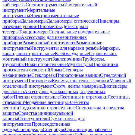
кабелерезы
Специнструменты
Измерительный
инструмент
Мерительные
инструменты
Электроизмерительные
приборы
Дальномеры
Дальномеры оптические
Нивелиры,
лазерные уровни
Пирометры
Детекторы и
тестеры
Толщиномеры
Специальные измерительные
приборы
Аксессуары для измерительных
приборов
Разметочный инструмент
Разметочные
инструменты
Инструменты для нарезки резьбы
Маркеры,
карандаши строительные
Клейма ударные
Строительно-
монтажный инструмент
Заклепочники
Труборезы,
трубогибы
Ножи строительные
Мультитулы
Пробойники,
просекатели отверстий
Ломы
Степлеры
механические
Стеклорезы
Прикаточные валики
Отделочный
инструмент
Плиткорезы
Кельмы, шпатели, гладилки
Малярный,
отделочный инструмент
Скотч, ленты малярные
Диспенсеры
для скотча
Аксессуары для малярных, отделочных
работ
Пленки строительные
Лестницы и стремянки
Лестницы,
стремянки
Чердачные лестницы
Элементы
лестниц
Подъемники строительные
Спецодежда и средства
защиты
Средства индивидуальной
защиты
Огнетушители
Сумки, пояса для
инструментов
Производственная
одежда
Спецодежда
Спецобувь
Организация рабочего
пространства
Фонари, прожекторы
Кейсы, ящики для