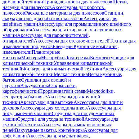
домашней техники
Принадлежности для пылесосов
Щетки,
насадки для пылесосов
Аксессуары для роботов-
пылесосов
Расходные материалы для пылесосов
Станции,
аккумуляторы для роботов-пылесосов
Аксессуары для
швейных машин
Аксессуары для промышленного швейного
оборудования
Аксессуары для стиральных и сушильных
машин
Аксессуары для пароочистителей,
отпаривателей
Аксессуары для стеклоочистителей
Техника для
измельчения продуктов
Блендеры
Кухонные комбайны,
измельчители
Планетарные
миксеры
Миксеры
Мясорубки
Ломтерезки
Комплектующие для
климатической техники
Управление климатической
техникой
Фильтры для климатической техники
Аксессуары для
климатической техники
Мелкая техника
Весы кухонные,
бытовые
Сушилки для овощей и
фруктов
Вакууматоры
Открывалки,
картофелечистки
Проращиватели семян
Маслобойки,
сепараторы бытовые
Аксессуары для крупной
техники
Аксессуары для вытяжек
Аксессуары для плит и
духовок
Аксессуары для холодильников
Аксессуары для
посудомоечных машин
Средства для посудомоечных
машин
Средства для ухода за техникой
Аксессуары для
кухонной техники
Аксессуары для микроволновых
печей
Вакуумные пакеты, контейнеры
Аксессуары для
кофемашин
Аксессуары для мультиварок,