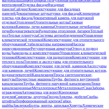
материалы
Шифер
Профнастил
Рулонная кровля
Кровельная
вентиляция
Отделка фасада
Фасадные
панели
Сайдинг
Комплектующие для фасадных
панелей
Декоративные штукатурки для фасада
Клинкерная
плитка для фасада
Декоративный камень для наружной
отделки
Отопление
Отопительные котлы
Газовые
колонки
Камины, печи-камины
Отопительные печи
Банные
печи
Водонагреватели
Радиаторы отопления, батареи
Теплый
пол
Теплые плинтусы
Системы антиобледенения
Управление
климатической техникой
Комплектующие для отопительного
оборудования
Стабилизаторы напряжения
Насосы
циркуляционные
Регулирующая арматура
Отвод и подвод
воды
Дымоходы и комплектующие
Управление климатической
техникой
Комплектующие для радиаторов
Комплектующие для
теплого пола
Топливо и аксессуары для отопительного
оборудования
Комплектующие для печей, каминов
Аксессуары
для каминов, печей
Комплектующие для отопительных котлов,
водонагревателей
Канализация
Тросы сантехнические,
вантузы
Прочистные машины
Трубы, фитинги внутренней
канализации
Трубы, фитинги наружной канализации
Люки
канализационные
Металлопрокат
Металлопрокат
Сваи
Заборы,
ограждения
Автоматика для ворот
Крепежные
изделия
Саморезы, шурупы
Гвозди
Анкеры, дюбели
Скобы,
штифты
Перфорированный крепеж
Гайки,
шайбы
Заклепки
Болты, винты, шпильки
Хомуты
Химические