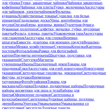
для уборки
Турки, заварочные чайники
Чайники заварочные,
кофейники
Чайники для плиты
Турки, молочники
Аксессуары
для чайников, электрочайников
Фильтры-
кувшины
Хозяйственные товары
Сушилки для белья,
прищепки
Гладильные доски
Урны, контейнеры для
мусора
Органайзеры, корзины, ящики
Туалетная бумага,
бумажные полотенца
Салфетки, мочалки, губки, мусорные
пакеты
Фольга, пленка, пакеты
Упаковочная тара
Аксессуары
для глажения
Аксессуары для стирки
Веревки,
шпагаты
Емкости, дозаторы для моющих средств
Вешалки-
плечики
Мешки хозяйственные
Сувениры
Копилки
Картины,
постеры
Фотоальбомы
Рамки для фотографий,
картин
Предметы интерьера
Шкатулки, подставки для
украшений
Статуэтки
Магниты
сувенирные
Иконы
Праздничный декор
Товары для
праздника
Елки
Аксессуары для елей новогодних
Новогодние
украшения
Светодиодные гирлянды, декорации
Светодиодные
фигуры, игрушки
Временные
татуировки
Фотобутафория
Товары для
маскарада
Подарки
Подарки, подарочные наборы
Подарочные
наборы косметики для лица и тела
Наборы для
бритья
Оформление подарков
Сантехника и
водоснабжение
Сантехника
Душевые кабины, поддоны,
двери
Ванны
Унитазы
Умывальники
Умывальники со
смесителями
Смесители
Душевые панели,