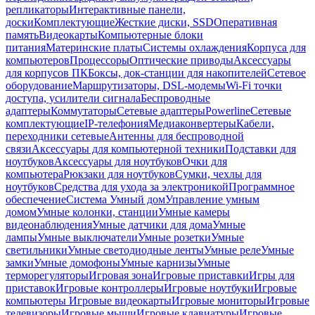
репликаторы
Интерактивные панели,
доски
Комплектующие
Жесткие диски, SSD
Оперативная
память
Видеокарты
Компьютерные блоки
питания
Материнские платы
Системы охлаждения
Корпуса для
компьютеров
Процессоры
Оптические приводы
Аксессуары
для корпусов ПК
Боксы, док-станции для накопителей
Сетевое
оборудование
Маршрутизаторы, DSL-модемы
Wi-Fi точки
доступа, усилители сигнала
Беспроводные
адаптеры
Коммутаторы
Сетевые адаптеры
Powerline
Сетевые
комплектующие
IP-телефония
Медиаконвертеры
Кабели,
переходники сетевые
Антенны для беспроводной
связи
Аксессуары для компьютерной техники
Подставки для
ноутбуков
Аксессуары для ноутбуков
Очки для
компьютера
Рюкзаки для ноутбуков
Сумки, чехлы для
ноутбуков
Средства для ухода за электроникой
Программное
обеспечение
Система Умный дом
Управление умным
домом
Умные колонки, станции
Умные камеры
видеонаблюдения
Умные датчики для дома
Умные
лампы
Умные выключатели
Умные розетки
Умные
светильники
Умные светодиодные ленты
Умные реле
Умные
замки
Умные домофоны
Умные карнизы
Умные
терморегуляторы
Игровая зона
Игровые приставки
Игры для
приставок
Игровые контроллеры
Игровые ноутбуки
Игровые
компьютеры
Игровые видеокарты
Игровые мониторы
Игровые
телевизоры
Игровые мыши
Игровые клавиатуры
Игровые