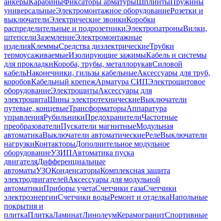
анкеры
Карабины
Фиксаторы арматуры
Шплинты
Пружины
универсальные
Электромонтажное оборудование
Розетки и
выключатели
Электрические звонки
Коробки
распределительные и подрозетники
Электропатроны
Вилки,
штепсели
Заземление
Электромонтажные
изделия
Клеммы
Средства диэлектрические
Трубки
термоусаживаемые
Изолирующие зажимы
Кабель и системы
для прокладки
Короба, трубы, металлорукав
Силовой
кабель
Наконечники, гильзы кабельные
Аксессуары для труб,
коробов
Кабельный крепеж
Арматура СИП
Электрощитовое
оборудование
Электрощиты
Аксессуары для
электрощита
Шины электротехнические
Выключатели
путевые, концевые
Трансформаторы
Аппаратура
управления
Рубильники
Предохранители
Частотные
преобразователи
Пускатели магнитные
Модульная
автоматика
Выключатели автоматические
Реле
Выключатели
нагрузки
Контакторы
Дополнительное модульное
оборудование
УЗИП
Автоматика пуска
двигателя
Дифференциальные
автоматы
УЗО
Конденсаторы
Комплексная защита
электродвигателей
Аксессуары для модульной
автоматики
Приборы учета
Счетчики газа
Счетчики
электроэнергии
Счетчики воды
Ремонт и отделка
Напольные
покрытия и
плитка
Плитка
Ламинат
Линолеум
Керамогранит
Спортивные