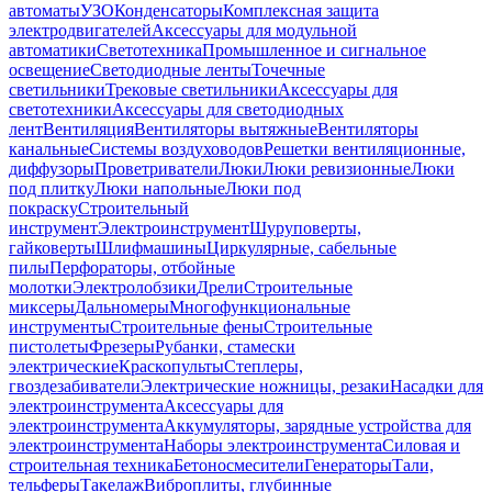
автоматы
УЗО
Конденсаторы
Комплексная защита
электродвигателей
Аксессуары для модульной
автоматики
Светотехника
Промышленное и сигнальное
освещение
Светодиодные ленты
Точечные
светильники
Трековые светильники
Аксессуары для
светотехники
Аксессуары для светодиодных
лент
Вентиляция
Вентиляторы вытяжные
Вентиляторы
канальные
Системы воздуховодов
Решетки вентиляционные,
диффузоры
Проветриватели
Люки
Люки ревизионные
Люки
под плитку
Люки напольные
Люки под
покраску
Строительный
инструмент
Электроинструмент
Шуруповерты,
гайковерты
Шлифмашины
Циркулярные, сабельные
пилы
Перфораторы, отбойные
молотки
Электролобзики
Дрели
Строительные
миксеры
Дальномеры
Многофункциональные
инструменты
Строительные фены
Строительные
пистолеты
Фрезеры
Рубанки, стамески
электрические
Краскопульты
Степлеры,
гвоздезабиватели
Электрические ножницы, резаки
Насадки для
электроинструмента
Аксессуары для
электроинструмента
Аккумуляторы, зарядные устройства для
электроинструмента
Наборы электроинструмента
Силовая и
строительная техника
Бетоносмесители
Генераторы
Тали,
тельферы
Такелаж
Виброплиты, глубинные