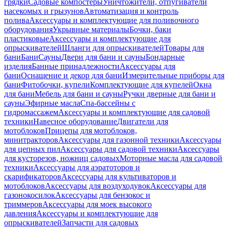
грядки
Садовые компостеры
Уничтожители, отпугиватели
насекомых и грызунов
Автоматизация и контроль
полива
Аксессуары и комплектующие для поливочного
оборудования
Укрывные материалы
Бочки, баки
пластиковые
Аксессуары и комплектующие для
опрыскивателей
Шланги для опрыскивателей
Товары для
бани
Бани
Сауны
Двери для бани и сауны
Бондарные
изделия
Банные принадлежности
Аксессуары для
бани
Оснащение и декор для бани
Измерительные приборы для
бани
Фитобочки, купели
Комплектующие для купелей
Окна
для бани
Мебель для бани и сауны
Ручки дверные для бани и
сауны
Эфирные масла
Спа-бассейны с
гидромассажем
Аксессуары и комплектующие для садовой
техники
Навесное оборудование
Двигатели для
мотоблоков
Прицепы для мотоблоков,
минитракторов
Аксессуары для газонной техники
Аксессуары
для цепных пил
Аксессуары для садовой техники
Аксессуары
для кусторезов, ножниц садовых
Моторные масла для садовой
техники
Аксессуары для аэратоторов и
скарификаторов
Аксессуары для культиваторов и
мотоблоков
Аксессуары для воздуходувок
Аксессуары для
газонокосилок
Аксессуары для бензокос и
триммеров
Аксессуары для моек высокого
давления
Аксессуары и комплектующие для
опрыскивателей
Запчасти для садовых