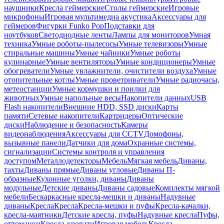
наушники
Кресла геймерские
Столы геймерские
Игровые
микрофоны
Игровая мультимедиа акустика
Аксессуары для
геймеров
Фигурки Funko Pop
Подставки для
ноутбуков
Светодиодные ленты
Лампы для мониторов
Умная
техника
Умные роботы-пылесосы
Умные телевизоры
Умные
стиральные машины
Умные чайники
Умные роботы
кулинарные
Умные вентиляторы
Умные кондиционеры
Умные
обогреватели
Умные увлажнители, очистители воздуха
Умные
отопительные котлы
Умные проветриватели
Умные радиочасы,
метеостанции
Умные кормушки и поилки для
животных
Умные напольные весы
Накопители данных
USB
Flash накопители
Внешние HDD, SSD диски
Карты
памяти
Сетевые накопители
Картридеры
Оптические
диски
Наблюдение и безопасность
Камеры
видеонаблюдения
Аксессуары для CCTV
Домофоны,
вызывные панели
Датчики для дома
Охранные системы,
сигнализации
Системы контроля и управления
доступом
Металлодетекторы
Мебель
Мягкая мебель
Диваны,
тахты
Диваны прямые
Диваны угловые
Диваны П-
образные
Кухонные уголки, диваны
Диваны
модульные
Детские диваны
Диваны садовые
Комплекты мягкой
мебели
Бескаркасные кресла-мешки и диваны
Надувные
диваны
Кресла
Кресла
Кресла-мешки и пуфы
Кресла-качалки,
кресла-маятники
Детские кресла, пуфы
Надувные кресла
Пуфы,
оттоманки
Кресла-кровати
Игровая мебель
Кресла