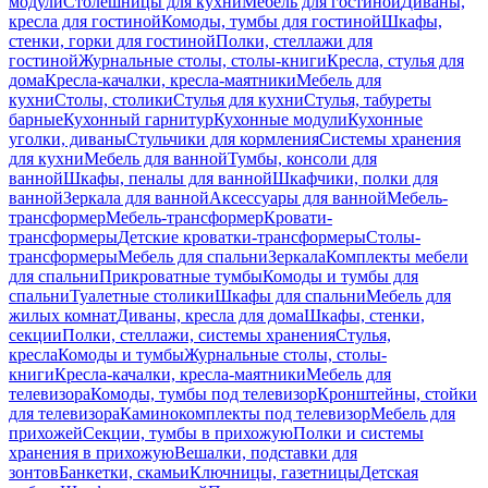
модули
Столешницы для кухни
Мебель для гостиной
Диваны,
кресла для гостиной
Комоды, тумбы для гостиной
Шкафы,
стенки, горки для гостиной
Полки, стеллажи для
гостиной
Журнальные столы, столы-книги
Кресла, стулья для
дома
Кресла-качалки, кресла-маятники
Мебель для
кухни
Столы, столики
Стулья для кухни
Стулья, табуреты
барные
Кухонный гарнитур
Кухонные модули
Кухонные
уголки, диваны
Стульчики для кормления
Системы хранения
для кухни
Мебель для ванной
Тумбы, консоли для
ванной
Шкафы, пеналы для ванной
Шкафчики, полки для
ванной
Зеркала для ванной
Аксессуары для ванной
Мебель-
трансформер
Мебель-трансформер
Кровати-
трансформеры
Детские кроватки-трансформеры
Столы-
трансформеры
Мебель для спальни
Зеркала
Комплекты мебели
для спальни
Прикроватные тумбы
Комоды и тумбы для
спальни
Туалетные столики
Шкафы для спальни
Мебель для
жилых комнат
Диваны, кресла для дома
Шкафы, стенки,
секции
Полки, стеллажи, системы хранения
Стулья,
кресла
Комоды и тумбы
Журнальные столы, столы-
книги
Кресла-качалки, кресла-маятники
Мебель для
телевизора
Комоды, тумбы под телевизор
Кронштейны, стойки
для телевизора
Каминокомплекты под телевизор
Мебель для
прихожей
Секции, тумбы в прихожую
Полки и системы
хранения в прихожую
Вешалки, подставки для
зонтов
Банкетки, скамьи
Ключницы, газетницы
Детская