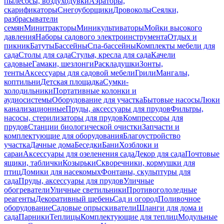
пылесосы, воздуходувки
Аэраторы,
скарификаторы
Снегоуборщики
Дровоколы
Сеялки,
разбрасыватели
семян
Минитракторы
Миникультиваторы
Мойки высокого
давления
Наборы садового электроинструмента
Отдых и
пикник
Батуты
Бассейны
Спа-бассейны
Комплекты мебели для
сада
Столы для сада
Стулья, кресла для сада
Качели
садовые
Гамаки, шезлонги
Раскладушки
Зонты,
тенты
Аксессуары для садовой мебели
Грили
Мангалы,
коптильни
Детская площадка
Сумки-
холодильники
Портативные колонки и
аудиосистемы
Оборудование для участка
Бытовые насосы
Люки
канализационные
Пруды, аксессуары для прудов
Фильтры,
насосы, стерилизаторы для прудов
Компрессоры для
прудов
Станции биологической очистки
Запчасти и
комплектующие для оборудования
Благоустройство
участка
Дачные дома
Беседки
Бани
Хозблоки и
сараи
Аксессуары для озеленения сада
Декор для сада
Почтовые
ящики, таблички
Козырьки
Скворечники, кормушки для
птиц
Домики для насекомых
Фонтаны, скульптуры для
сада
Пруды, аксессуары для прудов
Уличные
обогреватели
Уличные светильники
Противогололедные
реагенты
Декоративный щебень
Сад и огород
Поливочное
оборудование
Садовые опрыскиватели
Шланги для дома и
сада
Парники
Теплицы
Комплектующие для теплиц
Модульные