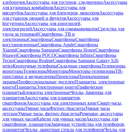
хлебопечек
Аксессуары для тостеров, сэндвичниц
Аксессуары
для кухонных комбайнов
Аксессуары для
мясорубок
Аксессуары для блендеров, миксеров
Аксессуары
для сушилок овощей и фруктов
Аксессуары для
йогуртниц
Аксессуары для аэрогрилей,
электрогрилей
Аксессуары для соковыжималок
Средства для
ухода за техникой
Смартфоны, ТВ и
электроника
Смартфоны
Смартфоны
Смартфоны
восстановленные
Смартфоны Apple
Смартфоны
Xiaomi
Смартфоны Samsung
Смартфоны Honor
Смартфоны
Huawei
Смартфоны POCO
Смартфоны Infinix
Смартфоны
Tecno
Смартфоны Realme
Смартфоны Samsung Galaxy S26
series
Кнопочные телефоны
Складные смартфоны
Телевизоры,
мониторы
Телевизоры
Мониторы
Мониторы-телевизоры
ТВ-
приставки и медиаплееры
Проекторы
Проекционные
экраны
Профессиональные дисплеи
Планшеты, электронные
книги
Планшеты
Электронные книги
Графические
планшеты
Блокноты электронные
Чехлы, бамперы для
планшетов
Аксессуары для планшетов,
смартфонов
Аксессуары для электронных книг
Смарт-часы,
аксессуары
Умные часы
Фитнес-браслеты
Умные часы
детские
Умные часы, фитнес-браслеты
Ремешки, аксессуары
для умных часов
Кабели для умных часов
Аксессуары для
смартфонов, планшетов
Зарядные устройства для телефонов,
планшетов
Чехлы, защитные стекла для телефонов
Чехлы для