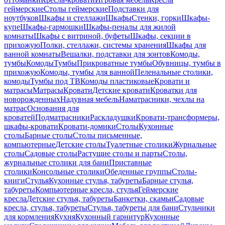
геймерские
Столы геймерские
Подставки для
ноутбуков
Шкафы и стеллажи
Шкафы
Стенки, горки
Шкафы-
купе
Шкафы-гармошки
Шкафы-пеналы для жилой
комнаты
Шкафы с витриной, буфеты
Шкафы, секции в
прихожую
Полки, стеллажи, системы хранения
Шкафы для
ванной комнаты
Вешалки, подставки для зонтов
Комоды,
тумбы
Комоды
Тумбы
Прикроватные тумбы
Обувницы, тумбы в
прихожую
Комоды, тумбы для ванной
Пеленальные столики,
комоды
Тумбы под ТВ
Комоды пластиковые
Кровати и
матрасы
Матрасы
Кровати
Детские кровати
Кроватки для
новорожденных
Надувная мебель
Наматрасники, чехлы на
матрас
Основания для
кроватей
Подматрасники
Раскладушки
Кровати-трансформеры,
шкафы-кровати
Кровати-домики
Столы
Кухонные
столы
Барные столы
Столы письменные,
компьютерные
Детские столы
Туалетные столики
Журнальные
столы
Садовые столы
Растущие столы и парты
Столы,
журнальные столики для бани
Приставные
столики
Консольные столики
Обеденные группы
Столы-
книги
Стулья
Кухонные стулья, табуреты
Барные стулья,
табуреты
Компьютерные кресла, стулья
Геймерские
кресла
Детские стулья, табуреты
Банкетки, скамьи
Садовые
кресла, стулья, табуреты
Стулья, табуреты для бани
Стульчики
для кормления
Кухня
Кухонный гарнитур
Кухонные