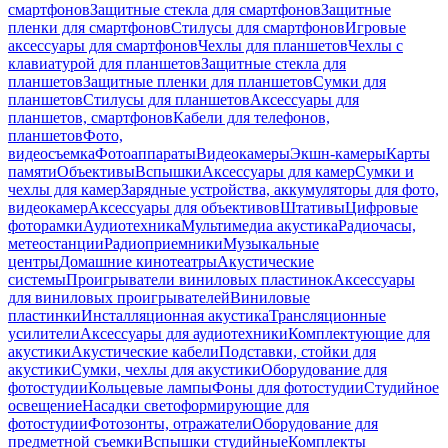
смартфонов
Защитные стекла для смартфонов
Защитные
пленки для смартфонов
Стилусы для смартфонов
Игровые
аксессуары для смартфонов
Чехлы для планшетов
Чехлы с
клавиатурой для планшетов
Защитные стекла для
планшетов
Защитные пленки для планшетов
Сумки для
планшетов
Стилусы для планшетов
Аксессуары для
планшетов, смартфонов
Кабели для телефонов,
планшетов
Фото,
видеосъемка
Фотоаппараты
Видеокамеры
Экшн-камеры
Карты
памяти
Объективы
Вспышки
Аксессуары для камер
Сумки и
чехлы для камер
Зарядные устройства, аккумуляторы для фото,
видеокамер
Аксессуары для объективов
Штативы
Цифровые
фоторамки
Аудиотехника
Мультимедиа акустика
Радиочасы,
метеостанции
Радиоприемники
Музыкальные
центры
Домашние кинотеатры
Акустические
системы
Проигрыватели виниловых пластинок
Аксессуары
для виниловых проигрывателей
Виниловые
пластинки
Инсталляционная акустика
Трансляционные
усилители
Аксессуары для аудиотехники
Комплектующие для
акустики
Акустические кабели
Подставки, стойки для
акустики
Сумки, чехлы для акустики
Оборудование для
фотостудии
Кольцевые лампы
Фоны для фотостудии
Студийное
освещение
Насадки светоформирующие для
фотостудии
Фотозонты, отражатели
Оборудование для
предметной съемки
Вспышки студийные
Комплекты