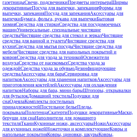
газетницы
Свечи, подсвечники
Предметы интерьера
Ширмы
декоративные
Посуда для выпечки, запекания
Формы для
выпечки, запекания
Посуда для запекания
Аксессуары для
выпечки
Бумага, фольга, рукава для выпечки
Бытовая
химия
Средства для стирки
Средства для посудомоечных
машин
Универсальные, специальные чистящие
средства
Чистящие средства для стекол и зеркал
Чистящие
средства для ванной и туалета
Чистящие средства для
кухни
Средства для мытья посуды
Чистящие средства для
мебели
Чистящие средства для напольных покрытий и
ковров
Средства для ухода за техникой
Освежители
воздуха
Средства от насекомых
Средства ухода за
одеждой
Средства ухода за обувью
Дезинфицирующие
средства
Аксессуары для бара
Сервировка для
напитков
Аксессуары для хранения напитков
Аксессуары для
приготовления коктейлей
Аксессуары для охлаждения
напитков
Наборы для бара, мини-бары
Штопоры, открывалки
для бутылок
Домашний текстиль
Подушки для
сна
Одеяла
Комплекты постельных
принадлежностей
Постельное белье
Пледы,
покрывала
Полотенца
Скатерти
Подушки декоративные
Маски,
беруши для сна
Наполнители для домашнего
текстиля
Ткани
Кухонные ножи, аксессуары
Ножи
Аксессуары
для кухонных ножей
Ножеточки и комплектующие
Ковры и
напольные покрытия
Ковры, циновки, шкуры
Ковры,