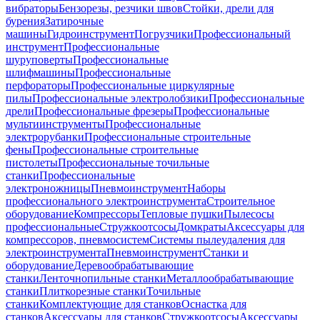
вибраторы
Бензорезы, резчики швов
Стойки, дрели для
бурения
Затирочные
машины
Гидроинструмент
Погрузчики
Профессиональный
инструмент
Профессиональные
шуруповерты
Профессиональные
шлифмашины
Профессиональные
перфораторы
Профессиональные циркулярные
пилы
Профессиональные электролобзики
Профессиональные
дрели
Профессиональные фрезеры
Профессиональные
мультиинструменты
Профессиональные
электрорубанки
Профессиональные строительные
фены
Профессиональные строительные
пистолеты
Профессиональные точильные
станки
Профессиональные
электроножницы
Пневмоинструмент
Наборы
профессионального электроинструмента
Строительное
оборудование
Компрессоры
Тепловые пушки
Пылесосы
профессиональные
Стружкоотсосы
Домкраты
Аксессуары для
компрессоров, пневмосистем
Системы пылеудаления для
электроинструмента
Пневмоинструмент
Станки и
оборудование
Деревообрабатывающие
станки
Ленточнопильные станки
Металлообрабатывающие
станки
Плиткорезные станки
Точильные
станки
Комплектующие для станков
Оснастка для
станков
Аксессуары для станков
Стружкоотсосы
Аксессуары