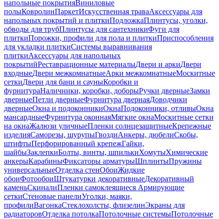
напольные покрытия
Виниловые
полы
Ковролин
Паркет
Искусственная трава
Аксессуары для
напольных покрытий и плитки
Подложка
Плинтусы, уголки,
обводы для труб
Плинтусы для сантехники
Фуги для
плитки
Порожки, профили для пола и плитки
Приспособления
для укладки плитки
Системы выравнивания
плитки
Аксессуары для напольных
покрытий
Реставрационные материалы
Двери и арки
Двери
входные
Двери межкомнатные
Арки межкомнатные
Москитные
сетки
Двери для бани и сауны
Коробки и
фурнитура
Наличники, коробки, доборы
Ручки дверные
Замки
дверные
Петли дверные
Фурнитура дверная
Доводчики
дверные
Окна и подоконники
Окна
Подоконники, отливы
Окна
мансардные
Фурнитура оконная
Мягкие окна
Москитные сетки
на окна
Жалюзи уличные
Пленки солнцезащитные
Крепежные
изделия
Саморезы, шурупы
Гвозди
Анкеры, дюбели
Скобы,
штифты
Перфорированный крепеж
Гайки,
шайбы
Заклепки
Болты, винты, шпильки
Хомуты
Химические
анкеры
Карабины
Фиксаторы арматуры
Шплинты
Пружины
универсальные
Отделка стен
Обои
Жидкие
обои
Фотообои
Штукатурки декоративные
Декоративный
камень
Скинали
Пленки самоклеящиеся
Армирующие
сетки
Стеновые панели
Уголки, маяки,
профили
Вагонка
Стеклохолсты, флизелин
Экраны для
радиаторов
Отделка потолка
Потолочные системы
Потолочные