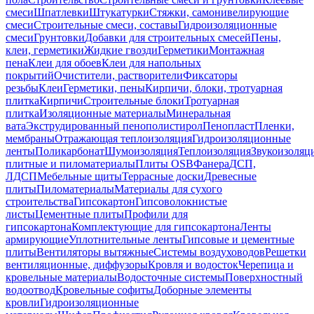
смеси
Шпатлевки
Штукатурки
Стяжки, самонивелирующие
смеси
Строительные смеси, составы
Гидроизоляционные
смеси
Грунтовки
Добавки для строительных смесей
Пены,
клеи, герметики
Жидкие гвозди
Герметики
Монтажная
пена
Клеи для обоев
Клеи для напольных
покрытий
Очистители, растворители
Фиксаторы
резьбы
Клеи
Герметики, пены
Кирпичи, блоки, тротуарная
плитка
Кирпичи
Строительные блоки
Тротуарная
плитка
Изоляционные материалы
Минеральная
вата
Экструдированный пенополистирол
Пенопласт
Пленки,
мембраны
Отражающая теплоизоляция
Гидроизоляционные
ленты
Поликарбонат
Шумоизоляция
Теплоизоляция
Звукоизоляц
плитные и пиломатериалы
Плиты OSB
Фанера
ДСП,
ЛДСП
Мебельные щиты
Террасные доски
Древесные
плиты
Пиломатериалы
Материалы для сухого
строительства
Гипсокартон
Гипсоволокнистые
листы
Цементные плиты
Профили для
гипсокартона
Комплектующие для гипсокартона
Ленты
армирующие
Уплотнительные ленты
Гипсовые и цементные
плиты
Вентиляторы вытяжные
Системы воздуховодов
Решетки
вентиляционные, диффузоры
Кровля и водосток
Черепица и
кровельные материалы
Водосточные системы
Поверхностный
водоотвод
Кровельные софиты
Доборные элементы
кровли
Гидроизоляционные