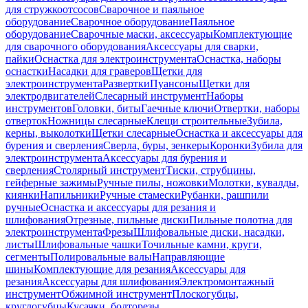
для стружкоотсосов
Сварочное и паяльное
оборудование
Сварочное оборудование
Паяльное
оборудование
Сварочные маски, аксессуары
Комплектующие
для сварочного оборудования
Аксессуары для сварки,
пайки
Оснастка для электроинструмента
Оснастка, наборы
оснастки
Насадки для граверов
Щетки для
электроинструмента
Развертки
Пуансоны
Щетки для
электродвигателей
Слесарный инструмент
Наборы
инструментов
Головки, биты
Гаечные ключи
Отвертки, наборы
отверток
Ножницы слесарные
Клещи строительные
Зубила,
керны, выколотки
Щетки слесарные
Оснастка и аксессуары для
бурения и сверления
Сверла, буры, зенкеры
Коронки
Зубила для
электроинструмента
Аксессуары для бурения и
сверления
Столярный инструмент
Тиски, струбцины,
гейферные зажимы
Ручные пилы, ножовки
Молотки, кувалды,
киянки
Напильники
Ручные стамески
Рубанки, рашпили
ручные
Оснастка и аксессуары для резания и
шлифования
Отрезные, пильные диски
Пильные полотна для
электроинструмента
Фрезы
Шлифовальные диски, насадки,
листы
Шлифовальные чашки
Точильные камни, круги,
сегменты
Полировальные валы
Направляющие
шины
Комплектующие для резания
Аксессуары для
резания
Аксессуары для шлифования
Электромонтажный
инструмент
Обжимной инструмент
Плоскогубцы,
круглогубцы
Кусачки, болторезы,