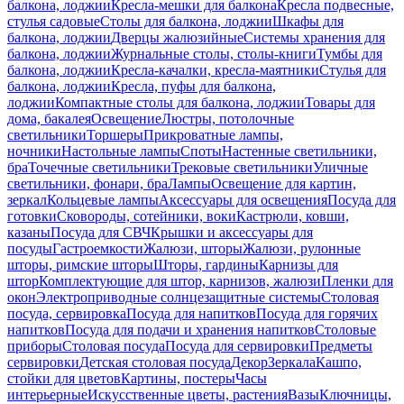
балкона, лоджии
Кресла-мешки для балкона
Кресла подвесные,
стулья садовые
Столы для балкона, лоджии
Шкафы для
балкона, лоджии
Дверцы жалюзийные
Системы хранения для
балкона, лоджии
Журнальные столы, столы-книги
Тумбы для
балкона, лоджии
Кресла-качалки, кресла-маятники
Стулья для
балкона, лоджии
Кресла, пуфы для балкона,
лоджии
Компактные столы для балкона, лоджии
Товары для
дома, бакалея
Освещение
Люстры, потолочные
светильники
Торшеры
Прикроватные лампы,
ночники
Настольные лампы
Споты
Настенные светильники,
бра
Точечные светильники
Трековые светильники
Уличные
светильники, фонари, бра
Лампы
Освещение для картин,
зеркал
Кольцевые лампы
Аксессуары для освещения
Посуда для
готовки
Сковороды, сотейники, воки
Кастрюли, ковши,
казаны
Посуда для СВЧ
Крышки и аксессуары для
посуды
Гастроемкости
Жалюзи, шторы
Жалюзи, рулонные
шторы, римские шторы
Шторы, гардины
Карнизы для
штор
Комплектующие для штор, карнизов, жалюзи
Пленки для
окон
Электроприводные солнцезащитные системы
Столовая
посуда, сервировка
Посуда для напитков
Посуда для горячих
напитков
Посуда для подачи и хранения напитков
Столовые
приборы
Столовая посуда
Посуда для сервировки
Предметы
сервировки
Детская столовая посуда
Декор
Зеркала
Кашпо,
стойки для цветов
Картины, постеры
Часы
интерьерные
Искусственные цветы, растения
Вазы
Ключницы,