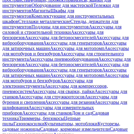
инструментов
Оборудование для мастерской
Тележки для
инструментов
Магниты
Шкафы для
инструментов
Комплектующие для инструментальных
шкафов
Стеллажи металлические
Стенды, держатели для
инструментов
Поддоны для инструментов
Аксессуары для
силовой и строительной техники
Аксессуары для
бензорезов
Аксессуары для бетоносмесителей
Аксессуары для
виброоборудования
Аксессуары для генераторов
Аксессуары
для затирочных машин
Аксессуары для мотопомп
Аксессуары
для мотобуров и бензобуров
Аксессуары для строительного
инструмента
Аксессуары пневмооборудования
Аксессуары для
бензорезов
Аксессуары для бетоносмесителей
Аксессуары для
виброоборудования
Аксессуары для генераторов
Аксессуары
для затирочных машин
Аксессуары для мотопомп
Аксессуары
для мотобуров и бензобуров
Аксессуары для
электроинструмента
Аксессуары для компрессоров,
пневмосистем
Аксессуары для сварки, пайки
Аксессуары для
станков
Аксессуары для стружкоотсосов
Аксессуары для
бурения и сверления
Аксессуары для резания
Аксессуары для
шлифования
Аксессуары для измерительных
приборов
Аксессуары для станков
Дом и сад
Садовая
техника
Триммеры, бензокосы
Цепные
пилы
Газонокосилки
Культиваторы, мотоблоки
Кусторезы,
садовые ножницы
Садовые, кормовые измельчители
Садовые