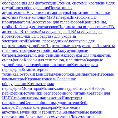
оборудования для фотостудии
Стойки, системы крепления для
студийного оборудования
Портативная
аудиотехника
Наушники и гарнитуры
Портативные колонки,
акустика
Умные колонки
MP3-плееры
Диктофоны
CD-
проигрыватели
Аксессуары для телевизоров
Кронштейны,
стойки
Кабели для телевизоров
Подписки на видеосервисы
ТВ-
антенны
ТВ-тюнеры
Аксессуары для ТВ
Аксессуары для
проектора
Очки 3D
Средства для ухода за
электроникой
Кабели, переходники
Аксессуары для
портативных устройств
Портативные аккумуляторы
Элементы
питания, зарядные устройства
Аккумуляторные
батареи
Держатели, док-станции
Аксессуары для планшетов,
смартфонов
Кабели для телефонов, планшетов
Зарядные
устройства для телефонов, планшетов
Компьютеры и
периферия
Компьютерная
техника
Ноутбуки
Планшеты
Моноблоки
Компьютеры
Игровые
компьютеры
Игровые консоли
Серверное
оборудование
Компьютерная
периферия
Мониторы
Мыши
Клавиатуры
Стилусы
Наборы
периферии
Источники бесперебойного питания
Батареи для
ИБП
Стабилизаторы напряжения
Инверторы
напряжения
Сетевые фильтры, удлинители
Веб-
камеры
Игровые контроллеры
Мультимедиа
акустика
Наушники и гарнитуры
Компьютерные кабели,
переходники
Зарядные, аккумуляторы
Док-станции,