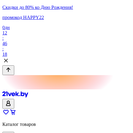
Скидки до 80% ко Дню Рождения!
промокод HAPPY22
0
дн
12
:
46
:
18
Каталог товаров