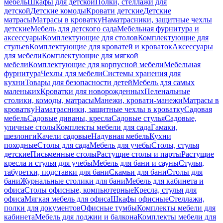
мебель
Шкафы для детской
Полки, стеллажи для
детской
Детские комоды
Кровати детские
Детские
матрасы
Матрасы в кроватку
Наматрасники, защитные чехлы
детские
Мебель для детского сада
Мебельная фурнитура и
аксессуары
Комплектующие для столов
Комплектующие для
стульев
Комплектующие для кроватей и кроваток
Аксессуары
для мебели
Комплектующие для мягкой
мебели
Комплектующие для корпусной мебели
Мебельная
фурнитура
Чехлы для мебели
Системы хранения для
кухни
Товары для безопасности детей
Мебель для самых
маленьких
Кроватки для новорожденных
Пеленальные
столики, комоды, матрасы
Манежи, кровати-манежи
Матрасы в
кроватку
Наматрасники, защитные чехлы в кроватку
Садовая
мебель
Садовые диваны, кресла
Садовые стулья
Садовые,
уличные столы
Комплекты мебели для сада
Гамаки,
шезлонги
Качели садовые
Надувная мебель
Кухни
походные
Столы для сада
Мебель для учебы
Столы, стулья
детские
Письменные столы
Растущие столы и парты
Растущие
кресла и стулья для учебы
Мебель для бани и сауны
Стулья,
табуретки, подставки для бани
Скамьи для бани
Столы для
бани
Журнальные столики для бани
Мебель для кабинета и
офиса
Столы офисные, компьютерные
Кресла, стулья для
офиса
Мягкая мебель для офиса
Шкафы офисные
Стеллажи,
полки для документов
Офисные тумбы
Комплекты мебели для
кабинета
Мебель для лоджии и балкона
Комплекты мебели для