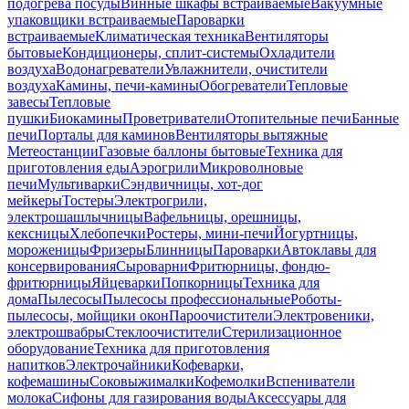
подогрева посуды
Винные шкафы встраиваемые
Вакуумные
упаковщики встраиваемые
Пароварки
встраиваемые
Климатическая техника
Вентиляторы
бытовые
Кондиционеры, сплит-системы
Охладители
воздуха
Водонагреватели
Увлажнители, очистители
воздуха
Камины, печи-камины
Обогреватели
Тепловые
завесы
Тепловые
пушки
Биокамины
Проветриватели
Отопительные печи
Банные
печи
Порталы для каминов
Вентиляторы вытяжные
Метеостанции
Газовые баллоны бытовые
Техника для
приготовления еды
Аэрогрили
Микроволновые
печи
Мультиварки
Сэндвичницы, хот-дог
мейкеры
Тостеры
Электрогрили,
электрошашлычницы
Вафельницы, орешницы,
кексницы
Хлебопечки
Ростеры, мини-печи
Йогуртницы,
мороженицы
Фризеры
Блинницы
Пароварки
Автоклавы для
консервирования
Сыроварни
Фритюрницы, фондю-
фритюрницы
Яйцеварки
Попкорницы
Техника для
дома
Пылесосы
Пылесосы профессиональные
Роботы-
пылесосы, мойщики окон
Пароочистители
Электровеники,
электрошвабры
Стеклоочистители
Стерилизационное
оборудование
Техника для приготовления
напитков
Электрочайники
Кофеварки,
кофемашины
Соковыжималки
Кофемолки
Вспениватели
молока
Сифоны для газирования воды
Аксессуары для