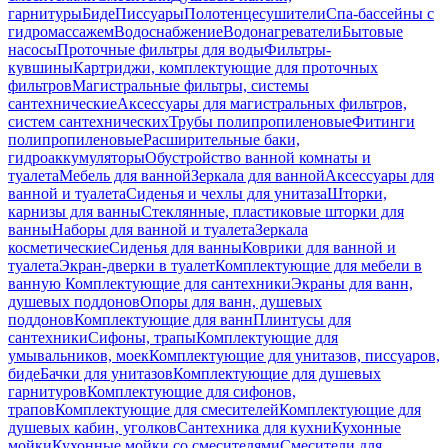
гарнитуры
Биде
Писсуары
Полотенцесушители
Спа-бассейны с
гидромассажем
Водоснабжение
Водонагреватели
Бытовые
насосы
Проточные фильтры для воды
Фильтры-
кувшины
Картриджи, комплектующие для проточных
фильтров
Магистральные фильтры, системы
сантехнические
Аксессуары для магистральных фильтров,
систем сантехнических
Трубы полипропиленовые
Фитинги
полипропиленовые
Расширительные баки,
гидроаккумуляторы
Обустройство ванной комнаты и
туалета
Мебель для ванной
Зеркала для ванной
Аксессуары для
ванной и туалета
Сиденья и чехлы для унитаза
Шторки,
карнизы для ванны
Стеклянные, пластиковые шторки для
ванны
Наборы для ванной и туалета
Зеркала
косметические
Сиденья для ванны
Коврики для ванной и
туалета
Экран-дверки в туалет
Комплектующие для мебели в
ванную
Комплектующие для сантехники
Экраны для ванн,
душевых поддонов
Опоры для ванн, душевых
поддонов
Комплектующие для ванн
Плинтусы для
сантехники
Сифоны, трапы
Комплектующие для
умывальников, моек
Комплектующие для унитазов, писсуаров,
биде
Бачки для унитазов
Комплектующие для душевых
гарнитуров
Комплектующие для сифонов,
трапов
Комплектующие для смесителей
Комплектующие для
душевых кабин, уголков
Сантехника для кухни
Кухонные
мойки
Кухонные мойки со смесителями
Смесители для