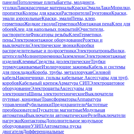
панели
Потолочные плиты
Багеты, молдинги,
уголки
Лакокрасочные материалы
Краски
Эмали
Лаки
Морилки,
пропитки
Колеры для краски
Растворители
Грунтовки
Краски,
эмали аэрозольные
Краски, эмали
Пены, клеи,
герметики
Жидкие гвозди
Герметики
Монтажная пена
Клеи для
обоев
Клеи для напольных покрытий
Очистители,
растворители
Фиксаторы резьбы
Клеи
Герметики,
пены
Электромонтажное оборудование
Розетки и
выключатели
Электрические звонки
Коробки
распределительные и подрозетники
Электропатроны
Вилки,
штепсели
Молниеприемники
Заземление
Электромонтажные
изделия
Клеммы
Средства диэлектрические
Трубки
термоусаживаемые
Изолирующие зажимы
Кабель и системы
для прокладки
Короба, трубы, металлорукав
Силовой
кабель
Наконечники, гильзы кабельные
Аксессуары для труб,
коробов
Кабельный крепеж
Арматура СИП
Электрощитовое
оборудование
Электрощиты
Аксессуары для
электрощита
Шины электротехнические
Выключатели
путевые, концевые
Трансформаторы
Аппаратура
управления
Рубильники
Предохранители
Частотные
преобразователи
Пускатели магнитные
Модульная
автоматика
Выключатели автоматические
Реле
Выключатели
нагрузки
Контакторы
Дополнительное модульное
оборудование
УЗИП
Автоматика пуска
двигателя
Дифференциальные