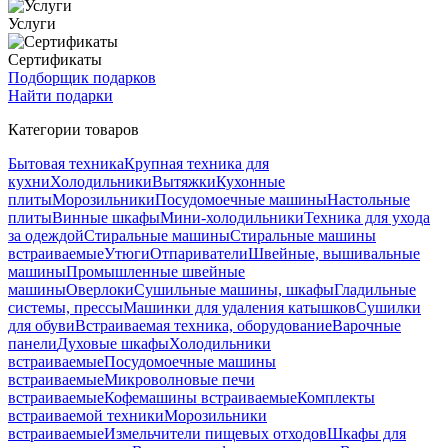
Услуги
Сертификаты
Подборщик подарков
Найти подарки
Категории товаров
Бытовая техника
Крупная техника для
кухни
Холодильники
Вытяжки
Кухонные
плиты
Морозильники
Посудомоечные машины
Настольные
плиты
Винные шкафы
Мини-холодильники
Техника для ухода
за одеждой
Стиральные машины
Стиральные машины
встраиваемые
Утюги
Отпариватели
Швейные, вышивальные
машины
Промышленные швейные
машины
Оверлоки
Сушильные машины, шкафы
Гладильные
системы, прессы
Машинки для удаления катышков
Сушилки
для обуви
Встраиваемая техника, оборудование
Варочные
панели
Духовые шкафы
Холодильники
встраиваемые
Посудомоечные машины
встраиваемые
Микроволновые печи
встраиваемые
Кофемашины встраиваемые
Комплекты
встраиваемой техники
Морозильники
встраиваемые
Измельчители пищевых отходов
Шкафы для