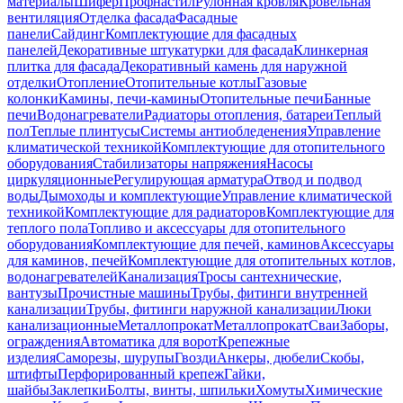
материалы
Шифер
Профнастил
Рулонная кровля
Кровельная
вентиляция
Отделка фасада
Фасадные
панели
Сайдинг
Комплектующие для фасадных
панелей
Декоративные штукатурки для фасада
Клинкерная
плитка для фасада
Декоративный камень для наружной
отделки
Отопление
Отопительные котлы
Газовые
колонки
Камины, печи-камины
Отопительные печи
Банные
печи
Водонагреватели
Радиаторы отопления, батареи
Теплый
пол
Теплые плинтусы
Системы антиобледенения
Управление
климатической техникой
Комплектующие для отопительного
оборудования
Стабилизаторы напряжения
Насосы
циркуляционные
Регулирующая арматура
Отвод и подвод
воды
Дымоходы и комплектующие
Управление климатической
техникой
Комплектующие для радиаторов
Комплектующие для
теплого пола
Топливо и аксессуары для отопительного
оборудования
Комплектующие для печей, каминов
Аксессуары
для каминов, печей
Комплектующие для отопительных котлов,
водонагревателей
Канализация
Тросы сантехнические,
вантузы
Прочистные машины
Трубы, фитинги внутренней
канализации
Трубы, фитинги наружной канализации
Люки
канализационные
Металлопрокат
Металлопрокат
Сваи
Заборы,
ограждения
Автоматика для ворот
Крепежные
изделия
Саморезы, шурупы
Гвозди
Анкеры, дюбели
Скобы,
штифты
Перфорированный крепеж
Гайки,
шайбы
Заклепки
Болты, винты, шпильки
Хомуты
Химические