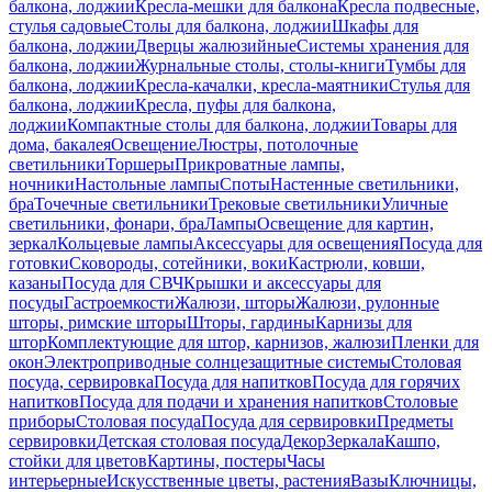
балкона, лоджии
Кресла-мешки для балкона
Кресла подвесные,
стулья садовые
Столы для балкона, лоджии
Шкафы для
балкона, лоджии
Дверцы жалюзийные
Системы хранения для
балкона, лоджии
Журнальные столы, столы-книги
Тумбы для
балкона, лоджии
Кресла-качалки, кресла-маятники
Стулья для
балкона, лоджии
Кресла, пуфы для балкона,
лоджии
Компактные столы для балкона, лоджии
Товары для
дома, бакалея
Освещение
Люстры, потолочные
светильники
Торшеры
Прикроватные лампы,
ночники
Настольные лампы
Споты
Настенные светильники,
бра
Точечные светильники
Трековые светильники
Уличные
светильники, фонари, бра
Лампы
Освещение для картин,
зеркал
Кольцевые лампы
Аксессуары для освещения
Посуда для
готовки
Сковороды, сотейники, воки
Кастрюли, ковши,
казаны
Посуда для СВЧ
Крышки и аксессуары для
посуды
Гастроемкости
Жалюзи, шторы
Жалюзи, рулонные
шторы, римские шторы
Шторы, гардины
Карнизы для
штор
Комплектующие для штор, карнизов, жалюзи
Пленки для
окон
Электроприводные солнцезащитные системы
Столовая
посуда, сервировка
Посуда для напитков
Посуда для горячих
напитков
Посуда для подачи и хранения напитков
Столовые
приборы
Столовая посуда
Посуда для сервировки
Предметы
сервировки
Детская столовая посуда
Декор
Зеркала
Кашпо,
стойки для цветов
Картины, постеры
Часы
интерьерные
Искусственные цветы, растения
Вазы
Ключницы,