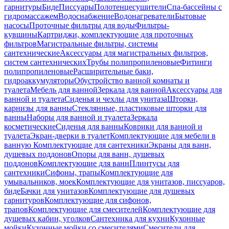
гарнитуры
Биде
Писсуары
Полотенцесушители
Спа-бассейны с
гидромассажем
Водоснабжение
Водонагреватели
Бытовые
насосы
Проточные фильтры для воды
Фильтры-
кувшины
Картриджи, комплектующие для проточных
фильтров
Магистральные фильтры, системы
сантехнические
Аксессуары для магистральных фильтров,
систем сантехнических
Трубы полипропиленовые
Фитинги
полипропиленовые
Расширительные баки,
гидроаккумуляторы
Обустройство ванной комнаты и
туалета
Мебель для ванной
Зеркала для ванной
Аксессуары для
ванной и туалета
Сиденья и чехлы для унитаза
Шторки,
карнизы для ванны
Стеклянные, пластиковые шторки для
ванны
Наборы для ванной и туалета
Зеркала
косметические
Сиденья для ванны
Коврики для ванной и
туалета
Экран-дверки в туалет
Комплектующие для мебели в
ванную
Комплектующие для сантехники
Экраны для ванн,
душевых поддонов
Опоры для ванн, душевых
поддонов
Комплектующие для ванн
Плинтусы для
сантехники
Сифоны, трапы
Комплектующие для
умывальников, моек
Комплектующие для унитазов, писсуаров,
биде
Бачки для унитазов
Комплектующие для душевых
гарнитуров
Комплектующие для сифонов,
трапов
Комплектующие для смесителей
Комплектующие для
душевых кабин, уголков
Сантехника для кухни
Кухонные
мойки
Кухонные мойки со смесителями
Смесители для