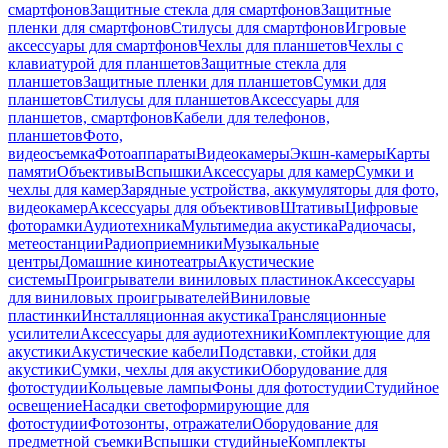
смартфонов
Защитные стекла для смартфонов
Защитные
пленки для смартфонов
Стилусы для смартфонов
Игровые
аксессуары для смартфонов
Чехлы для планшетов
Чехлы с
клавиатурой для планшетов
Защитные стекла для
планшетов
Защитные пленки для планшетов
Сумки для
планшетов
Стилусы для планшетов
Аксессуары для
планшетов, смартфонов
Кабели для телефонов,
планшетов
Фото,
видеосъемка
Фотоаппараты
Видеокамеры
Экшн-камеры
Карты
памяти
Объективы
Вспышки
Аксессуары для камер
Сумки и
чехлы для камер
Зарядные устройства, аккумуляторы для фото,
видеокамер
Аксессуары для объективов
Штативы
Цифровые
фоторамки
Аудиотехника
Мультимедиа акустика
Радиочасы,
метеостанции
Радиоприемники
Музыкальные
центры
Домашние кинотеатры
Акустические
системы
Проигрыватели виниловых пластинок
Аксессуары
для виниловых проигрывателей
Виниловые
пластинки
Инсталляционная акустика
Трансляционные
усилители
Аксессуары для аудиотехники
Комплектующие для
акустики
Акустические кабели
Подставки, стойки для
акустики
Сумки, чехлы для акустики
Оборудование для
фотостудии
Кольцевые лампы
Фоны для фотостудии
Студийное
освещение
Насадки светоформирующие для
фотостудии
Фотозонты, отражатели
Оборудование для
предметной съемки
Вспышки студийные
Комплекты