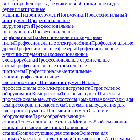
вибраторы
Бензорезы, резчики швов
Стойки, дрели для
бурения
Затирочные
машины
Гидроинструмент
Погрузчики
Профессиональный
инструмент
Профессиональные
шуруповерты
Профессиональные
шлифмашины
Профессиональные
перфораторы
Профессиональные циркулярные
пилы
Профессиональные электролобзики
Профессиональные
дрели
Профессиональные фрезеры
Профессиональные
мультиинструменты
Профессиональные
электрорубанки
Профессиональные строительные
фены
Профессиональные строительные
пистолеты
Профессиональные точильные
станки
Профессиональные
электроножницы
Пневмоинструмент
Наборы
профессионального электроинструмента
Строительное
оборудование
Компрессоры
Тепловые пушки
Пылесосы
профессиональные
Стружкоотсосы
Домкраты
Аксессуары для
компрессоров, пневмосистем
Системы пылеудаления для
электроинструмента
Пневмоинструмент
Станки и
оборудование
Деревообрабатывающие
станки
Ленточнопильные станки
Металлообрабатывающие
станки
Плиткорезные станки
Точильные
станки
Комплектующие для станков
Оснастка для
станков
Аксессуары для станков
Стружкоотсосы
Аксессуары