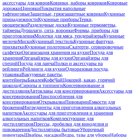
аксессуары для ковров
Коврики, наборы ковриков
Ковровые
дорожки
Циновки
Покрытия напольные
тафтинговые
Защитные, грязезащитные коврики
Кухонные
принадлежности
Кухонные приборы
Терки,
овощерезки
Разделочные доски
Кухонные термометры,
таймеры
Дуршлаги, сита, воронки
Формы, приборы для
приготовления
Молотки для мяса, тендерайзеры
Кухонные
мелочи
Миски
Кухонный текстиль
Кухонные фартуки,
прихватки
Кухонные полотенца
Скатерти, сервировочные
салфетки
Организация хранения на кухне
Посуда для
хранения
Органайзеры для кухни
Органайзеры для
специй
Посуда для ланча
Полки и аксессуары на
рейлинги
Рейлинги для кухни
Одноразовая посуда,
упаковка
Вакуумные пакеты,
контейнеры
Бакалея
Кофе
Чай
Цикорий, какао, горячий
шоколад
Сиропы и топпинги
Консервирование и
дистилляция
Автоклавы для консервирования
Аксессуары для
консервирования
Приспособления для
консервирования
Открывалки
Пивоварни
Емкости для
брожения
Ингредиенты для приготовления алкогольных
напитков
Аксессуары для приготовления и хранения
алкогольных напитков
Комплектующие для
дистилляторов
Прессы, дробилки для виноделия и
пивоварения
Дистилляторы бытовые
Уборочный
инвентарь
Швабры, насадки
Ведра, тазы для уборки
Наборы