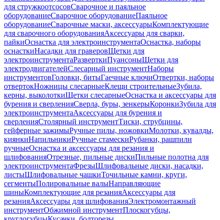
для стружкоотсосов
Сварочное и паяльное
оборудование
Сварочное оборудование
Паяльное
оборудование
Сварочные маски, аксессуары
Комплектующие
для сварочного оборудования
Аксессуары для сварки,
пайки
Оснастка для электроинструмента
Оснастка, наборы
оснастки
Насадки для граверов
Щетки для
электроинструмента
Развертки
Пуансоны
Щетки для
электродвигателей
Слесарный инструмент
Наборы
инструментов
Головки, биты
Гаечные ключи
Отвертки, наборы
отверток
Ножницы слесарные
Клещи строительные
Зубила,
керны, выколотки
Щетки слесарные
Оснастка и аксессуары для
бурения и сверления
Сверла, буры, зенкеры
Коронки
Зубила для
электроинструмента
Аксессуары для бурения и
сверления
Столярный инструмент
Тиски, струбцины,
гейферные зажимы
Ручные пилы, ножовки
Молотки, кувалды,
киянки
Напильники
Ручные стамески
Рубанки, рашпили
ручные
Оснастка и аксессуары для резания и
шлифования
Отрезные, пильные диски
Пильные полотна для
электроинструмента
Фрезы
Шлифовальные диски, насадки,
листы
Шлифовальные чашки
Точильные камни, круги,
сегменты
Полировальные валы
Направляющие
шины
Комплектующие для резания
Аксессуары для
резания
Аксессуары для шлифования
Электромонтажный
инструмент
Обжимной инструмент
Плоскогубцы,
круглогубцы
Кусачки, болторезы,