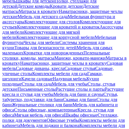
мебель
Шкафы для детской
Полки, стеллажи для
детской
Детские комоды
Кровати детские
Детские
матрасы
Матрасы в кроватку
Наматрасники, защитные чехлы
детские
Мебель для детского сада
Мебельная фурнитура и
аксессуары
Комплектующие для столов
Комплектующие для
стульев
Комплектующие для кроватей и кроваток
Аксессуары
для мебели
Комплектующие для мягкой
мебели
Комплектующие для корпусной мебели
Мебельная
фурнитура
Чехлы для мебели
Системы хранения для
кухни
Товары для безопасности детей
Мебель для самых
маленьких
Кроватки для новорожденных
Пеленальные
столики, комоды, матрасы
Манежи, кровати-манежи
Матрасы в
кроватку
Наматрасники, защитные чехлы в кроватку
Садовая
мебель
Садовые диваны, кресла
Садовые стулья
Садовые,
уличные столы
Комплекты мебели для сада
Гамаки,
шезлонги
Качели садовые
Надувная мебель
Кухни
походные
Столы для сада
Мебель для учебы
Столы, стулья
детские
Письменные столы
Растущие столы и парты
Растущие
кресла и стулья для учебы
Мебель для бани и сауны
Стулья,
табуретки, подставки для бани
Скамьи для бани
Столы для
бани
Журнальные столики для бани
Мебель для кабинета и
офиса
Столы офисные, компьютерные
Кресла, стулья для
офиса
Мягкая мебель для офиса
Шкафы офисные
Стеллажи,
полки для документов
Офисные тумбы
Комплекты мебели для
кабинета
Мебель для лоджии и балкона
Комплекты мебели для