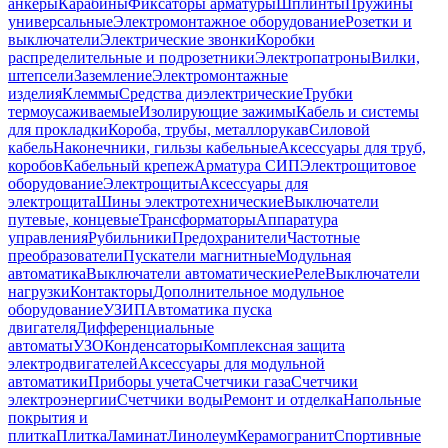
анкеры
Карабины
Фиксаторы арматуры
Шплинты
Пружины
универсальные
Электромонтажное оборудование
Розетки и
выключатели
Электрические звонки
Коробки
распределительные и подрозетники
Электропатроны
Вилки,
штепсели
Заземление
Электромонтажные
изделия
Клеммы
Средства диэлектрические
Трубки
термоусаживаемые
Изолирующие зажимы
Кабель и системы
для прокладки
Короба, трубы, металлорукав
Силовой
кабель
Наконечники, гильзы кабельные
Аксессуары для труб,
коробов
Кабельный крепеж
Арматура СИП
Электрощитовое
оборудование
Электрощиты
Аксессуары для
электрощита
Шины электротехнические
Выключатели
путевые, концевые
Трансформаторы
Аппаратура
управления
Рубильники
Предохранители
Частотные
преобразователи
Пускатели магнитные
Модульная
автоматика
Выключатели автоматические
Реле
Выключатели
нагрузки
Контакторы
Дополнительное модульное
оборудование
УЗИП
Автоматика пуска
двигателя
Дифференциальные
автоматы
УЗО
Конденсаторы
Комплексная защита
электродвигателей
Аксессуары для модульной
автоматики
Приборы учета
Счетчики газа
Счетчики
электроэнергии
Счетчики воды
Ремонт и отделка
Напольные
покрытия и
плитка
Плитка
Ламинат
Линолеум
Керамогранит
Спортивные