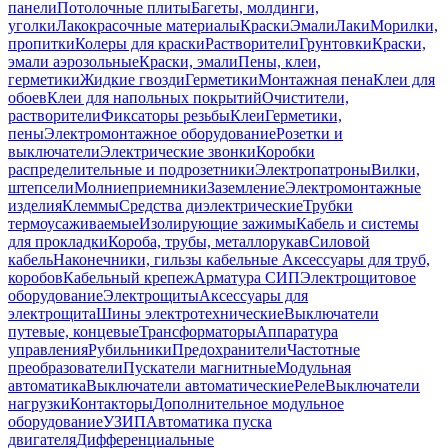
панели
Потолочные плиты
Багеты, молдинги,
уголки
Лакокрасочные материалы
Краски
Эмали
Лаки
Морилки,
пропитки
Колеры для краски
Растворители
Грунтовки
Краски,
эмали аэрозольные
Краски, эмали
Пены, клеи,
герметики
Жидкие гвозди
Герметики
Монтажная пена
Клеи для
обоев
Клеи для напольных покрытий
Очистители,
растворители
Фиксаторы резьбы
Клеи
Герметики,
пены
Электромонтажное оборудование
Розетки и
выключатели
Электрические звонки
Коробки
распределительные и подрозетники
Электропатроны
Вилки,
штепсели
Молниеприемники
Заземление
Электромонтажные
изделия
Клеммы
Средства диэлектрические
Трубки
термоусаживаемые
Изолирующие зажимы
Кабель и системы
для прокладки
Короба, трубы, металлорукав
Силовой
кабель
Наконечники, гильзы кабельные
Аксессуары для труб,
коробов
Кабельный крепеж
Арматура СИП
Электрощитовое
оборудование
Электрощиты
Аксессуары для
электрощита
Шины электротехнические
Выключатели
путевые, концевые
Трансформаторы
Аппаратура
управления
Рубильники
Предохранители
Частотные
преобразователи
Пускатели магнитные
Модульная
автоматика
Выключатели автоматические
Реле
Выключатели
нагрузки
Контакторы
Дополнительное модульное
оборудование
УЗИП
Автоматика пуска
двигателя
Дифференциальные