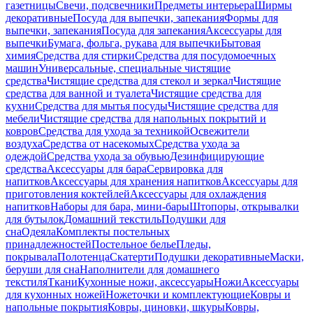
газетницы
Свечи, подсвечники
Предметы интерьера
Ширмы
декоративные
Посуда для выпечки, запекания
Формы для
выпечки, запекания
Посуда для запекания
Аксессуары для
выпечки
Бумага, фольга, рукава для выпечки
Бытовая
химия
Средства для стирки
Средства для посудомоечных
машин
Универсальные, специальные чистящие
средства
Чистящие средства для стекол и зеркал
Чистящие
средства для ванной и туалета
Чистящие средства для
кухни
Средства для мытья посуды
Чистящие средства для
мебели
Чистящие средства для напольных покрытий и
ковров
Средства для ухода за техникой
Освежители
воздуха
Средства от насекомых
Средства ухода за
одеждой
Средства ухода за обувью
Дезинфицирующие
средства
Аксессуары для бара
Сервировка для
напитков
Аксессуары для хранения напитков
Аксессуары для
приготовления коктейлей
Аксессуары для охлаждения
напитков
Наборы для бара, мини-бары
Штопоры, открывалки
для бутылок
Домашний текстиль
Подушки для
сна
Одеяла
Комплекты постельных
принадлежностей
Постельное белье
Пледы,
покрывала
Полотенца
Скатерти
Подушки декоративные
Маски,
беруши для сна
Наполнители для домашнего
текстиля
Ткани
Кухонные ножи, аксессуары
Ножи
Аксессуары
для кухонных ножей
Ножеточки и комплектующие
Ковры и
напольные покрытия
Ковры, циновки, шкуры
Ковры,