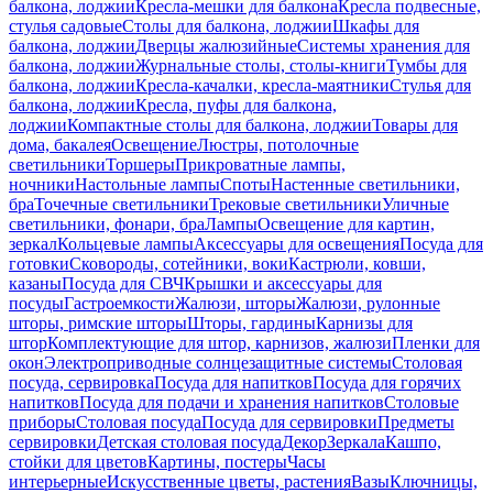
балкона, лоджии
Кресла-мешки для балкона
Кресла подвесные,
стулья садовые
Столы для балкона, лоджии
Шкафы для
балкона, лоджии
Дверцы жалюзийные
Системы хранения для
балкона, лоджии
Журнальные столы, столы-книги
Тумбы для
балкона, лоджии
Кресла-качалки, кресла-маятники
Стулья для
балкона, лоджии
Кресла, пуфы для балкона,
лоджии
Компактные столы для балкона, лоджии
Товары для
дома, бакалея
Освещение
Люстры, потолочные
светильники
Торшеры
Прикроватные лампы,
ночники
Настольные лампы
Споты
Настенные светильники,
бра
Точечные светильники
Трековые светильники
Уличные
светильники, фонари, бра
Лампы
Освещение для картин,
зеркал
Кольцевые лампы
Аксессуары для освещения
Посуда для
готовки
Сковороды, сотейники, воки
Кастрюли, ковши,
казаны
Посуда для СВЧ
Крышки и аксессуары для
посуды
Гастроемкости
Жалюзи, шторы
Жалюзи, рулонные
шторы, римские шторы
Шторы, гардины
Карнизы для
штор
Комплектующие для штор, карнизов, жалюзи
Пленки для
окон
Электроприводные солнцезащитные системы
Столовая
посуда, сервировка
Посуда для напитков
Посуда для горячих
напитков
Посуда для подачи и хранения напитков
Столовые
приборы
Столовая посуда
Посуда для сервировки
Предметы
сервировки
Детская столовая посуда
Декор
Зеркала
Кашпо,
стойки для цветов
Картины, постеры
Часы
интерьерные
Искусственные цветы, растения
Вазы
Ключницы,