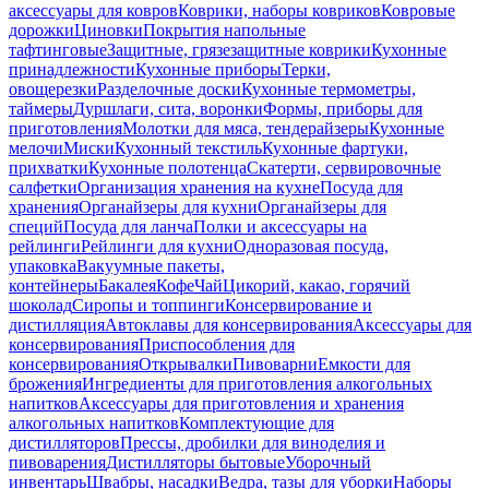
аксессуары для ковров
Коврики, наборы ковриков
Ковровые
дорожки
Циновки
Покрытия напольные
тафтинговые
Защитные, грязезащитные коврики
Кухонные
принадлежности
Кухонные приборы
Терки,
овощерезки
Разделочные доски
Кухонные термометры,
таймеры
Дуршлаги, сита, воронки
Формы, приборы для
приготовления
Молотки для мяса, тендерайзеры
Кухонные
мелочи
Миски
Кухонный текстиль
Кухонные фартуки,
прихватки
Кухонные полотенца
Скатерти, сервировочные
салфетки
Организация хранения на кухне
Посуда для
хранения
Органайзеры для кухни
Органайзеры для
специй
Посуда для ланча
Полки и аксессуары на
рейлинги
Рейлинги для кухни
Одноразовая посуда,
упаковка
Вакуумные пакеты,
контейнеры
Бакалея
Кофе
Чай
Цикорий, какао, горячий
шоколад
Сиропы и топпинги
Консервирование и
дистилляция
Автоклавы для консервирования
Аксессуары для
консервирования
Приспособления для
консервирования
Открывалки
Пивоварни
Емкости для
брожения
Ингредиенты для приготовления алкогольных
напитков
Аксессуары для приготовления и хранения
алкогольных напитков
Комплектующие для
дистилляторов
Прессы, дробилки для виноделия и
пивоварения
Дистилляторы бытовые
Уборочный
инвентарь
Швабры, насадки
Ведра, тазы для уборки
Наборы