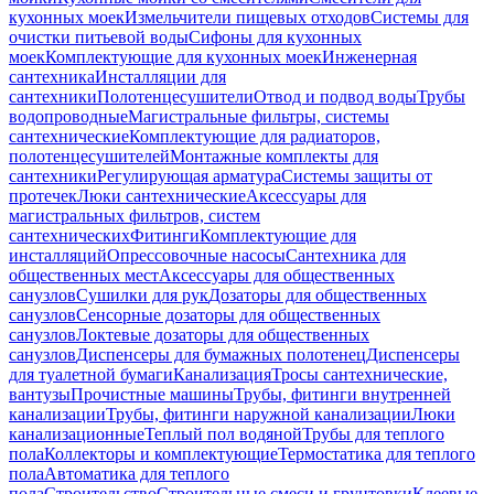
кухонных моек
Измельчители пищевых отходов
Системы для
очистки питьевой воды
Сифоны для кухонных
моек
Комплектующие для кухонных моек
Инженерная
сантехника
Инсталляции для
сантехники
Полотенцесушители
Отвод и подвод воды
Трубы
водопроводные
Магистральные фильтры, системы
сантехнические
Комплектующие для радиаторов,
полотенцесушителей
Монтажные комплекты для
сантехники
Регулирующая арматура
Системы защиты от
протечек
Люки сантехнические
Аксессуары для
магистральных фильтров, систем
сантехнических
Фитинги
Комплектующие для
инсталляций
Опрессовочные насосы
Сантехника для
общественных мест
Аксессуары для общественных
санузлов
Сушилки для рук
Дозаторы для общественных
санузлов
Сенсорные дозаторы для общественных
санузлов
Локтевые дозаторы для общественных
санузлов
Диспенсеры для бумажных полотенец
Диспенсеры
для туалетной бумаги
Канализация
Тросы сантехнические,
вантузы
Прочистные машины
Трубы, фитинги внутренней
канализации
Трубы, фитинги наружной канализации
Люки
канализационные
Теплый пол водяной
Трубы для теплого
пола
Коллекторы и комплектующие
Термостатика для теплого
пола
Автоматика для теплого
пола
Строительство
Строительные смеси и грунтовки
Клеевые