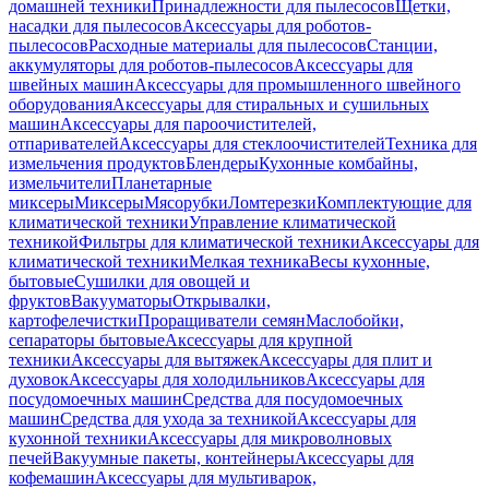
домашней техники
Принадлежности для пылесосов
Щетки,
насадки для пылесосов
Аксессуары для роботов-
пылесосов
Расходные материалы для пылесосов
Станции,
аккумуляторы для роботов-пылесосов
Аксессуары для
швейных машин
Аксессуары для промышленного швейного
оборудования
Аксессуары для стиральных и сушильных
машин
Аксессуары для пароочистителей,
отпаривателей
Аксессуары для стеклоочистителей
Техника для
измельчения продуктов
Блендеры
Кухонные комбайны,
измельчители
Планетарные
миксеры
Миксеры
Мясорубки
Ломтерезки
Комплектующие для
климатической техники
Управление климатической
техникой
Фильтры для климатической техники
Аксессуары для
климатической техники
Мелкая техника
Весы кухонные,
бытовые
Сушилки для овощей и
фруктов
Вакууматоры
Открывалки,
картофелечистки
Проращиватели семян
Маслобойки,
сепараторы бытовые
Аксессуары для крупной
техники
Аксессуары для вытяжек
Аксессуары для плит и
духовок
Аксессуары для холодильников
Аксессуары для
посудомоечных машин
Средства для посудомоечных
машин
Средства для ухода за техникой
Аксессуары для
кухонной техники
Аксессуары для микроволновых
печей
Вакуумные пакеты, контейнеры
Аксессуары для
кофемашин
Аксессуары для мультиварок,