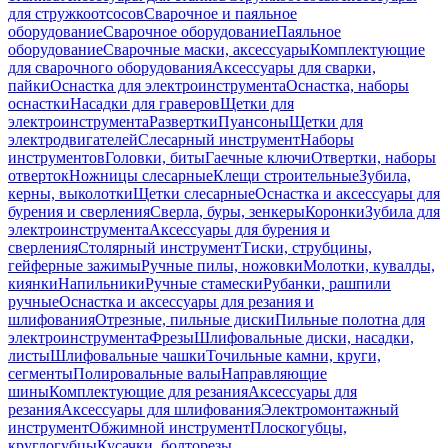
для стружкоотсосов
Сварочное и паяльное
оборудование
Сварочное оборудование
Паяльное
оборудование
Сварочные маски, аксессуары
Комплектующие
для сварочного оборудования
Аксессуары для сварки,
пайки
Оснастка для электроинструмента
Оснастка, наборы
оснастки
Насадки для граверов
Щетки для
электроинструмента
Развертки
Пуансоны
Щетки для
электродвигателей
Слесарный инструмент
Наборы
инструментов
Головки, биты
Гаечные ключи
Отвертки, наборы
отверток
Ножницы слесарные
Клещи строительные
Зубила,
керны, выколотки
Щетки слесарные
Оснастка и аксессуары для
бурения и сверления
Сверла, буры, зенкеры
Коронки
Зубила для
электроинструмента
Аксессуары для бурения и
сверления
Столярный инструмент
Тиски, струбцины,
гейферные зажимы
Ручные пилы, ножовки
Молотки, кувалды,
киянки
Напильники
Ручные стамески
Рубанки, рашпили
ручные
Оснастка и аксессуары для резания и
шлифования
Отрезные, пильные диски
Пильные полотна для
электроинструмента
Фрезы
Шлифовальные диски, насадки,
листы
Шлифовальные чашки
Точильные камни, круги,
сегменты
Полировальные валы
Направляющие
шины
Комплектующие для резания
Аксессуары для
резания
Аксессуары для шлифования
Электромонтажный
инструмент
Обжимной инструмент
Плоскогубцы,
круглогубцы
Кусачки, болторезы,