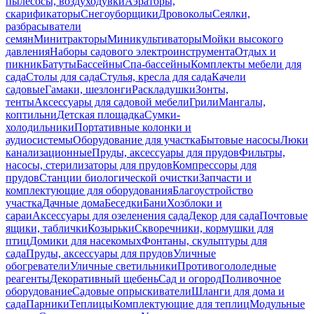
пылесосы, воздуходувки
Аэраторы,
скарификаторы
Снегоуборщики
Дровоколы
Сеялки,
разбрасыватели
семян
Минитракторы
Миникультиваторы
Мойки высокого
давления
Наборы садового электроинструмента
Отдых и
пикник
Батуты
Бассейны
Спа-бассейны
Комплекты мебели для
сада
Столы для сада
Стулья, кресла для сада
Качели
садовые
Гамаки, шезлонги
Раскладушки
Зонты,
тенты
Аксессуары для садовой мебели
Грили
Мангалы,
коптильни
Детская площадка
Сумки-
холодильники
Портативные колонки и
аудиосистемы
Оборудование для участка
Бытовые насосы
Люки
канализационные
Пруды, аксессуары для прудов
Фильтры,
насосы, стерилизаторы для прудов
Компрессоры для
прудов
Станции биологической очистки
Запчасти и
комплектующие для оборудования
Благоустройство
участка
Дачные дома
Беседки
Бани
Хозблоки и
сараи
Аксессуары для озеленения сада
Декор для сада
Почтовые
ящики, таблички
Козырьки
Скворечники, кормушки для
птиц
Домики для насекомых
Фонтаны, скульптуры для
сада
Пруды, аксессуары для прудов
Уличные
обогреватели
Уличные светильники
Противогололедные
реагенты
Декоративный щебень
Сад и огород
Поливочное
оборудование
Садовые опрыскиватели
Шланги для дома и
сада
Парники
Теплицы
Комплектующие для теплиц
Модульные