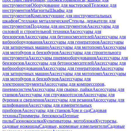
инструментов
Оборудование для мастерской
Тележки для
инструментов
Магниты
Шкафы для
инструментов
Комплектующие для инструментальных
шкафов
Стеллажи металлические
Стенды, держатели для
инструментов
Поддоны для инструментов
Аксессуары для
силовой и строительной техники
Аксессуары для
бензорезов
Аксессуары для бетоносмесителей
Аксессуары для
виброоборудования
Аксессуары для генераторов
Аксессуары
для затирочных машин
Аксессуары для мотопомп
Аксессуары
для мотобуров и бензобуров
Аксессуары для строительного
инструмента
Аксессуары пневмооборудования
Аксессуары для
бензорезов
Аксессуары для бетоносмесителей
Аксессуары для
виброоборудования
Аксессуары для генераторов
Аксессуары
для затирочных машин
Аксессуары для мотопомп
Аксессуары
для мотобуров и бензобуров
Аксессуары для
электроинструмента
Аксессуары для компрессоров,
пневмосистем
Аксессуары для сварки, пайки
Аксессуары для
станков
Аксессуары для стружкоотсосов
Аксессуары для
бурения и сверления
Аксессуары для резания
Аксессуары для
шлифования
Аксессуары для измерительных
приборов
Аксессуары для станков
Дом и сад
Садовая
техника
Триммеры, бензокосы
Цепные
пилы
Газонокосилки
Культиваторы, мотоблоки
Кусторезы,
садовые ножницы
Садовые, кормовые измельчители
Садовые