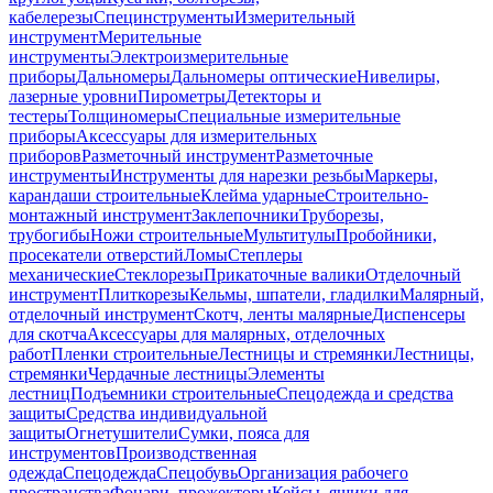
кабелерезы
Специнструменты
Измерительный
инструмент
Мерительные
инструменты
Электроизмерительные
приборы
Дальномеры
Дальномеры оптические
Нивелиры,
лазерные уровни
Пирометры
Детекторы и
тестеры
Толщиномеры
Специальные измерительные
приборы
Аксессуары для измерительных
приборов
Разметочный инструмент
Разметочные
инструменты
Инструменты для нарезки резьбы
Маркеры,
карандаши строительные
Клейма ударные
Строительно-
монтажный инструмент
Заклепочники
Труборезы,
трубогибы
Ножи строительные
Мультитулы
Пробойники,
просекатели отверстий
Ломы
Степлеры
механические
Стеклорезы
Прикаточные валики
Отделочный
инструмент
Плиткорезы
Кельмы, шпатели, гладилки
Малярный,
отделочный инструмент
Скотч, ленты малярные
Диспенсеры
для скотча
Аксессуары для малярных, отделочных
работ
Пленки строительные
Лестницы и стремянки
Лестницы,
стремянки
Чердачные лестницы
Элементы
лестниц
Подъемники строительные
Спецодежда и средства
защиты
Средства индивидуальной
защиты
Огнетушители
Сумки, пояса для
инструментов
Производственная
одежда
Спецодежда
Спецобувь
Организация рабочего
пространства
Фонари, прожекторы
Кейсы, ящики для