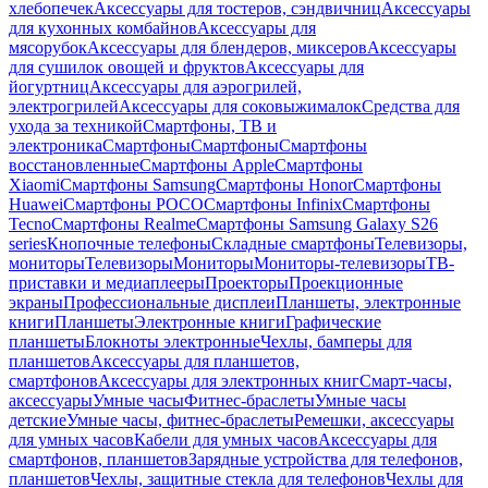
хлебопечек
Аксессуары для тостеров, сэндвичниц
Аксессуары
для кухонных комбайнов
Аксессуары для
мясорубок
Аксессуары для блендеров, миксеров
Аксессуары
для сушилок овощей и фруктов
Аксессуары для
йогуртниц
Аксессуары для аэрогрилей,
электрогрилей
Аксессуары для соковыжималок
Средства для
ухода за техникой
Смартфоны, ТВ и
электроника
Смартфоны
Смартфоны
Смартфоны
восстановленные
Смартфоны Apple
Смартфоны
Xiaomi
Смартфоны Samsung
Смартфоны Honor
Смартфоны
Huawei
Смартфоны POCO
Смартфоны Infinix
Смартфоны
Tecno
Смартфоны Realme
Смартфоны Samsung Galaxy S26
series
Кнопочные телефоны
Складные смартфоны
Телевизоры,
мониторы
Телевизоры
Мониторы
Мониторы-телевизоры
ТВ-
приставки и медиаплееры
Проекторы
Проекционные
экраны
Профессиональные дисплеи
Планшеты, электронные
книги
Планшеты
Электронные книги
Графические
планшеты
Блокноты электронные
Чехлы, бамперы для
планшетов
Аксессуары для планшетов,
смартфонов
Аксессуары для электронных книг
Смарт-часы,
аксессуары
Умные часы
Фитнес-браслеты
Умные часы
детские
Умные часы, фитнес-браслеты
Ремешки, аксессуары
для умных часов
Кабели для умных часов
Аксессуары для
смартфонов, планшетов
Зарядные устройства для телефонов,
планшетов
Чехлы, защитные стекла для телефонов
Чехлы для