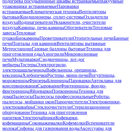
подогрева посуды
Винные шкафы встраиваемые
Вакуумные
упаковщики встраиваемые
Пароварки
встраиваемые
Климатическая техника
Вентиляторы
бытовые
Кондиционеры, сплит-системы
Охладители
воздуха
Водонагреватели
Увлажнители, очистители
воздуха
Камины, печи-камины
Обогреватели
Тепловые
завесы
Тепловые
пушки
Биокамины
Проветриватели
Отопительные печи
Банные
печи
Порталы для каминов
Вентиляторы вытяжные
Метеостанции
Газовые баллоны бытовые
Техника для
приготовления еды
Аэрогрили
Микроволновые
печи
Мультиварки
Сэндвичницы, хот-дог
мейкеры
Тостеры
Электрогрили,
электрошашлычницы
Вафельницы, орешницы,
кексницы
Хлебопечки
Ростеры, мини-печи
Йогуртницы,
мороженицы
Фризеры
Блинницы
Пароварки
Автоклавы для
консервирования
Сыроварни
Фритюрницы, фондю-
фритюрницы
Яйцеварки
Попкорницы
Техника для
дома
Пылесосы
Пылесосы профессиональные
Роботы-
пылесосы, мойщики окон
Пароочистители
Электровеники,
электрошвабры
Стеклоочистители
Стерилизационное
оборудование
Техника для приготовления
напитков
Электрочайники
Кофеварки,
кофемашины
Соковыжималки
Кофемолки
Вспениватели
молока
Сифоны для газирования воды
Аксессуары для