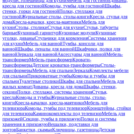
модули
Столешницы для кухни
Мебель для гостиной
Диваны,
кресла для гостиной
Комоды, тумбы для гостиной
Шкафы,
стенки, горки для гостиной
Полки, стеллажи для
гостиной
Журнальные столы, столы-книги
Кресла, стулья для
дома
Кресла-качалки, кресла-маятники
Мебель для
кухни
Столы, столики
Стулья для кухни
Стулья, табуреты
барные
Кухонный гарнитур
Кухонные модули
Кухонные
уголки, диваны
Стульчики для кормления
Системы хранения
для кухни
Мебель для ванной
Тумбы, консоли для
ванной
Шкафы, пеналы для ванной
Шкафчики, полки для
ванной
Зеркала для ванной
Аксессуары для ванной
Мебель-
трансформер
Мебель-трансформер
Кровати-
трансформеры
Детские кроватки-трансформеры
Столы-
трансформеры
Мебель для спальни
Зеркала
Комплекты мебели
для спальни
Прикроватные тумбы
Комоды и тумбы для
спальни
Туалетные столики
Шкафы для спальни
Мебель для
жилых комнат
Диваны, кресла для дома
Шкафы, стенки,
секции
Полки, стеллажи, системы хранения
Стулья,
кресла
Комоды и тумбы
Журнальные столы, столы-
книги
Кресла-качалки, кресла-маятники
Мебель для
телевизора
Комоды, тумбы под телевизор
Кронштейны, стойки
для телевизора
Каминокомплекты под телевизор
Мебель для
прихожей
Секции, тумбы в прихожую
Полки и системы
хранения в прихожую
Вешалки, подставки для
зонтов
Банкетки, скамьи
Ключницы, газетницы
Детская