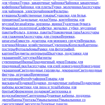
для уборки
Турки, заварочные чайники
Чайники заварочные,
кофейники
Чайники для плиты
Турки, молочники
Аксессуары
для чайников, электрочайников
Фильтры-
кувшины
Хозяйственные товары
Сушилки для белья,
прищепки
Гладильные доски
Урны, контейнеры для
мусора
Органайзеры, корзины, ящики
Туалетная бумага,
бумажные полотенца
Салфетки, мочалки, губки, мусорные
пакеты
Фольга, пленка, пакеты
Упаковочная тара
Аксессуары
для глажения
Аксессуары для стирки
Веревки,
шпагаты
Емкости, дозаторы для моющих средств
Вешалки-
плечики
Мешки хозяйственные
Сувениры
Копилки
Картины,
постеры
Фотоальбомы
Рамки для фотографий,
картин
Предметы интерьера
Шкатулки, подставки для
украшений
Статуэтки
Магниты
сувенирные
Иконы
Праздничный декор
Товары для
праздника
Елки
Аксессуары для елей новогодних
Новогодние
украшения
Светодиодные гирлянды, декорации
Светодиодные
фигуры, игрушки
Временные
татуировки
Фотобутафория
Товары для
маскарада
Подарки
Подарки, подарочные наборы
Подарочные
наборы косметики для лица и тела
Наборы для
бритья
Оформление подарков
Сантехника и
водоснабжение
Сантехника
Душевые кабины, поддоны,
двери
Ванны
Унитазы
Умывальники
Умывальники со
смесителями
Смесители
Душевые панели,