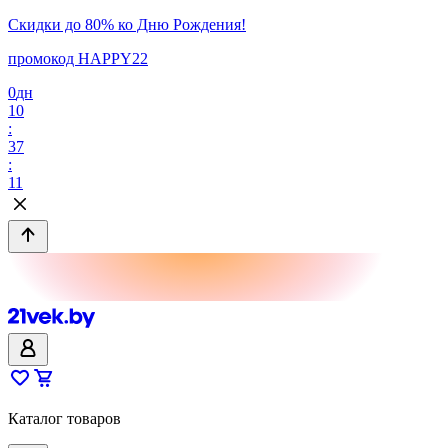
Скидки до 80% ко Дню Рождения!
промокод HAPPY22
0
дн
10
:
37
:
11
Каталог товаров