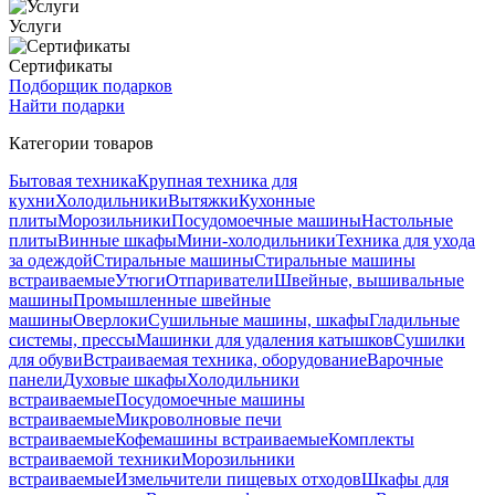
Услуги
Сертификаты
Подборщик подарков
Найти подарки
Категории товаров
Бытовая техника
Крупная техника для
кухни
Холодильники
Вытяжки
Кухонные
плиты
Морозильники
Посудомоечные машины
Настольные
плиты
Винные шкафы
Мини-холодильники
Техника для ухода
за одеждой
Стиральные машины
Стиральные машины
встраиваемые
Утюги
Отпариватели
Швейные, вышивальные
машины
Промышленные швейные
машины
Оверлоки
Сушильные машины, шкафы
Гладильные
системы, прессы
Машинки для удаления катышков
Сушилки
для обуви
Встраиваемая техника, оборудование
Варочные
панели
Духовые шкафы
Холодильники
встраиваемые
Посудомоечные машины
встраиваемые
Микроволновые печи
встраиваемые
Кофемашины встраиваемые
Комплекты
встраиваемой техники
Морозильники
встраиваемые
Измельчители пищевых отходов
Шкафы для