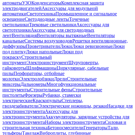
автоматы
УЗО
Конденсаторы
Комплексная защита
электродвигателей
Аксессуары для модульной
автоматики
Светотехника
Промышленное и сигнальное
освещение
Светодиодные ленты
Точечные
светильники
Трековые светильники
Аксессуары для
светотехники
Аксессуары для светодиодных
лент
Вентиляция
Вентиляторы вытяжные
Вентиляторы
канальные
Системы воздуховодов
Решетки вентиляционные,
диффузоры
Проветриватели
Люки
Люки ревизионные
Люки
под плитку
Люки напольные
Люки под
покраску
Строительный
инструмент
Электроинструмент
Шуруповерты,
гайковерты
Шлифмашины
Циркулярные, сабельные
пилы
Перфораторы, отбойные
молотки
Электролобзики
Дрели
Строительные
миксеры
Дальномеры
Многофункциональные
инструменты
Строительные фены
Строительные
пистолеты
Фрезеры
Рубанки, стамески
электрические
Краскопульты
Степлеры,
гвоздезабиватели
Электрические ножницы, резаки
Насадки для
электроинструмента
Аксессуары для
электроинструмента
Аккумуляторы, зарядные устройства для
электроинструмента
Наборы электроинструмента
Силовая и
строительная техника
Бетоносмесители
Генераторы
Тали,
тельферы
Такелаж
Виброплиты, глубинные