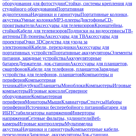
оборудования для фотостудии
Стойки, системы крепления для
студийного оборудования
Портативная
аудиотехника
Наушники и гарнитуры
Портативные колонки,
акустика
Умные колонки
MP3-плееры
Диктофоны
CD-
проигрыватели
Аксессуары для телевизоров
Кронштейны,
стойки
Кабели для телевизоров
Подписки на видеосервисы
ТВ-
антенны
ТВ-тюнеры
Аксессуары для ТВ
Аксессуары для
проектора
Очки 3D
Средства для ухода за
электроникой
Кабели, переходники
Аксессуары для
портативных устройств
Портативные аккумуляторы
Элементы
питания, зарядные устройства
Аккумуляторные
батареи
Держатели, док-станции
Аксессуары для планшетов,
смартфонов
Кабели для телефонов, планшетов
Зарядные
устройства для телефонов, планшетов
Компьютеры и
периферия
Компьютерная
техника
Ноутбуки
Планшеты
Моноблоки
Компьютеры
Игровые
компьютеры
Игровые консоли
Серверное
оборудование
Компьютерная
периферия
Мониторы
Мыши
Клавиатуры
Стилусы
Наборы
периферии
Источники бесперебойного питания
Батареи для
ИБП
Стабилизаторы напряжения
Инверторы
напряжения
Сетевые фильтры, удлинители
Веб-
камеры
Игровые контроллеры
Мультимедиа
акустика
Наушники и гарнитуры
Компьютерные кабели,
переходники
Зарядные, аккумуляторы
Док-станции,