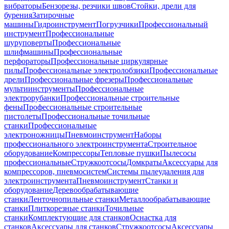
вибраторы
Бензорезы, резчики швов
Стойки, дрели для
бурения
Затирочные
машины
Гидроинструмент
Погрузчики
Профессиональный
инструмент
Профессиональные
шуруповерты
Профессиональные
шлифмашины
Профессиональные
перфораторы
Профессиональные циркулярные
пилы
Профессиональные электролобзики
Профессиональные
дрели
Профессиональные фрезеры
Профессиональные
мультиинструменты
Профессиональные
электрорубанки
Профессиональные строительные
фены
Профессиональные строительные
пистолеты
Профессиональные точильные
станки
Профессиональные
электроножницы
Пневмоинструмент
Наборы
профессионального электроинструмента
Строительное
оборудование
Компрессоры
Тепловые пушки
Пылесосы
профессиональные
Стружкоотсосы
Домкраты
Аксессуары для
компрессоров, пневмосистем
Системы пылеудаления для
электроинструмента
Пневмоинструмент
Станки и
оборудование
Деревообрабатывающие
станки
Ленточнопильные станки
Металлообрабатывающие
станки
Плиткорезные станки
Точильные
станки
Комплектующие для станков
Оснастка для
станков
Аксессуары для станков
Стружкоотсосы
Аксессуары