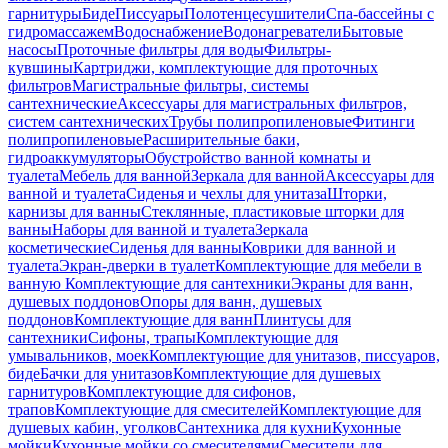
гарнитуры
Биде
Писсуары
Полотенцесушители
Спа-бассейны с
гидромассажем
Водоснабжение
Водонагреватели
Бытовые
насосы
Проточные фильтры для воды
Фильтры-
кувшины
Картриджи, комплектующие для проточных
фильтров
Магистральные фильтры, системы
сантехнические
Аксессуары для магистральных фильтров,
систем сантехнических
Трубы полипропиленовые
Фитинги
полипропиленовые
Расширительные баки,
гидроаккумуляторы
Обустройство ванной комнаты и
туалета
Мебель для ванной
Зеркала для ванной
Аксессуары для
ванной и туалета
Сиденья и чехлы для унитаза
Шторки,
карнизы для ванны
Стеклянные, пластиковые шторки для
ванны
Наборы для ванной и туалета
Зеркала
косметические
Сиденья для ванны
Коврики для ванной и
туалета
Экран-дверки в туалет
Комплектующие для мебели в
ванную
Комплектующие для сантехники
Экраны для ванн,
душевых поддонов
Опоры для ванн, душевых
поддонов
Комплектующие для ванн
Плинтусы для
сантехники
Сифоны, трапы
Комплектующие для
умывальников, моек
Комплектующие для унитазов, писсуаров,
биде
Бачки для унитазов
Комплектующие для душевых
гарнитуров
Комплектующие для сифонов,
трапов
Комплектующие для смесителей
Комплектующие для
душевых кабин, уголков
Сантехника для кухни
Кухонные
мойки
Кухонные мойки со смесителями
Смесители для