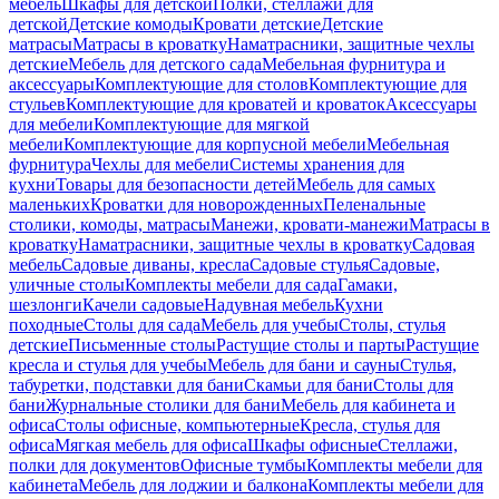
мебель
Шкафы для детской
Полки, стеллажи для
детской
Детские комоды
Кровати детские
Детские
матрасы
Матрасы в кроватку
Наматрасники, защитные чехлы
детские
Мебель для детского сада
Мебельная фурнитура и
аксессуары
Комплектующие для столов
Комплектующие для
стульев
Комплектующие для кроватей и кроваток
Аксессуары
для мебели
Комплектующие для мягкой
мебели
Комплектующие для корпусной мебели
Мебельная
фурнитура
Чехлы для мебели
Системы хранения для
кухни
Товары для безопасности детей
Мебель для самых
маленьких
Кроватки для новорожденных
Пеленальные
столики, комоды, матрасы
Манежи, кровати-манежи
Матрасы в
кроватку
Наматрасники, защитные чехлы в кроватку
Садовая
мебель
Садовые диваны, кресла
Садовые стулья
Садовые,
уличные столы
Комплекты мебели для сада
Гамаки,
шезлонги
Качели садовые
Надувная мебель
Кухни
походные
Столы для сада
Мебель для учебы
Столы, стулья
детские
Письменные столы
Растущие столы и парты
Растущие
кресла и стулья для учебы
Мебель для бани и сауны
Стулья,
табуретки, подставки для бани
Скамьи для бани
Столы для
бани
Журнальные столики для бани
Мебель для кабинета и
офиса
Столы офисные, компьютерные
Кресла, стулья для
офиса
Мягкая мебель для офиса
Шкафы офисные
Стеллажи,
полки для документов
Офисные тумбы
Комплекты мебели для
кабинета
Мебель для лоджии и балкона
Комплекты мебели для