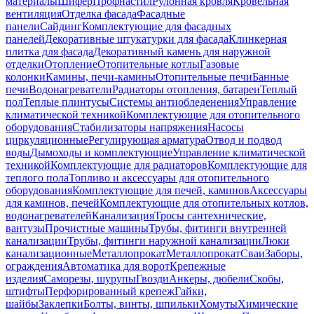
материалы
Шифер
Профнастил
Рулонная кровля
Кровельная
вентиляция
Отделка фасада
Фасадные
панели
Сайдинг
Комплектующие для фасадных
панелей
Декоративные штукатурки для фасада
Клинкерная
плитка для фасада
Декоративный камень для наружной
отделки
Отопление
Отопительные котлы
Газовые
колонки
Камины, печи-камины
Отопительные печи
Банные
печи
Водонагреватели
Радиаторы отопления, батареи
Теплый
пол
Теплые плинтусы
Системы антиобледенения
Управление
климатической техникой
Комплектующие для отопительного
оборудования
Стабилизаторы напряжения
Насосы
циркуляционные
Регулирующая арматура
Отвод и подвод
воды
Дымоходы и комплектующие
Управление климатической
техникой
Комплектующие для радиаторов
Комплектующие для
теплого пола
Топливо и аксессуары для отопительного
оборудования
Комплектующие для печей, каминов
Аксессуары
для каминов, печей
Комплектующие для отопительных котлов,
водонагревателей
Канализация
Тросы сантехнические,
вантузы
Прочистные машины
Трубы, фитинги внутренней
канализации
Трубы, фитинги наружной канализации
Люки
канализационные
Металлопрокат
Металлопрокат
Сваи
Заборы,
ограждения
Автоматика для ворот
Крепежные
изделия
Саморезы, шурупы
Гвозди
Анкеры, дюбели
Скобы,
штифты
Перфорированный крепеж
Гайки,
шайбы
Заклепки
Болты, винты, шпильки
Хомуты
Химические