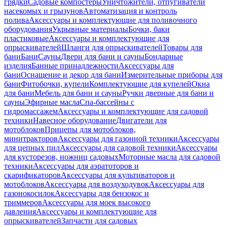
грядки
Садовые компостеры
Уничтожители, отпугиватели
насекомых и грызунов
Автоматизация и контроль
полива
Аксессуары и комплектующие для поливочного
оборудования
Укрывные материалы
Бочки, баки
пластиковые
Аксессуары и комплектующие для
опрыскивателей
Шланги для опрыскивателей
Товары для
бани
Бани
Сауны
Двери для бани и сауны
Бондарные
изделия
Банные принадлежности
Аксессуары для
бани
Оснащение и декор для бани
Измерительные приборы для
бани
Фитобочки, купели
Комплектующие для купелей
Окна
для бани
Мебель для бани и сауны
Ручки дверные для бани и
сауны
Эфирные масла
Спа-бассейны с
гидромассажем
Аксессуары и комплектующие для садовой
техники
Навесное оборудование
Двигатели для
мотоблоков
Прицепы для мотоблоков,
минитракторов
Аксессуары для газонной техники
Аксессуары
для цепных пил
Аксессуары для садовой техники
Аксессуары
для кусторезов, ножниц садовых
Моторные масла для садовой
техники
Аксессуары для аэратоторов и
скарификаторов
Аксессуары для культиваторов и
мотоблоков
Аксессуары для воздуходувок
Аксессуары для
газонокосилок
Аксессуары для бензокос и
триммеров
Аксессуары для моек высокого
давления
Аксессуары и комплектующие для
опрыскивателей
Запчасти для садовых