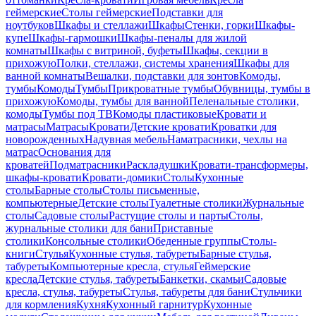
геймерские
Столы геймерские
Подставки для
ноутбуков
Шкафы и стеллажи
Шкафы
Стенки, горки
Шкафы-
купе
Шкафы-гармошки
Шкафы-пеналы для жилой
комнаты
Шкафы с витриной, буфеты
Шкафы, секции в
прихожую
Полки, стеллажи, системы хранения
Шкафы для
ванной комнаты
Вешалки, подставки для зонтов
Комоды,
тумбы
Комоды
Тумбы
Прикроватные тумбы
Обувницы, тумбы в
прихожую
Комоды, тумбы для ванной
Пеленальные столики,
комоды
Тумбы под ТВ
Комоды пластиковые
Кровати и
матрасы
Матрасы
Кровати
Детские кровати
Кроватки для
новорожденных
Надувная мебель
Наматрасники, чехлы на
матрас
Основания для
кроватей
Подматрасники
Раскладушки
Кровати-трансформеры,
шкафы-кровати
Кровати-домики
Столы
Кухонные
столы
Барные столы
Столы письменные,
компьютерные
Детские столы
Туалетные столики
Журнальные
столы
Садовые столы
Растущие столы и парты
Столы,
журнальные столики для бани
Приставные
столики
Консольные столики
Обеденные группы
Столы-
книги
Стулья
Кухонные стулья, табуреты
Барные стулья,
табуреты
Компьютерные кресла, стулья
Геймерские
кресла
Детские стулья, табуреты
Банкетки, скамьи
Садовые
кресла, стулья, табуреты
Стулья, табуреты для бани
Стульчики
для кормления
Кухня
Кухонный гарнитур
Кухонные