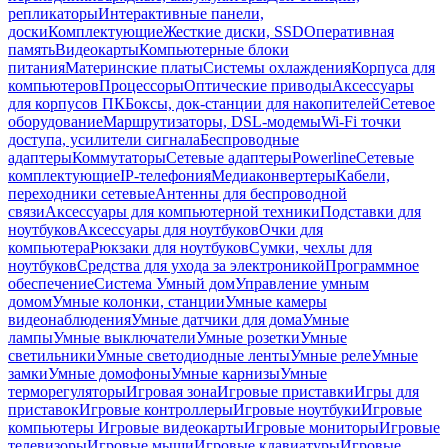
репликаторы
Интерактивные панели,
доски
Комплектующие
Жесткие диски, SSD
Оперативная
память
Видеокарты
Компьютерные блоки
питания
Материнские платы
Системы охлаждения
Корпуса для
компьютеров
Процессоры
Оптические приводы
Аксессуары
для корпусов ПК
Боксы, док-станции для накопителей
Сетевое
оборудование
Маршрутизаторы, DSL-модемы
Wi-Fi точки
доступа, усилители сигнала
Беспроводные
адаптеры
Коммутаторы
Сетевые адаптеры
Powerline
Сетевые
комплектующие
IP-телефония
Медиаконвертеры
Кабели,
переходники сетевые
Антенны для беспроводной
связи
Аксессуары для компьютерной техники
Подставки для
ноутбуков
Аксессуары для ноутбуков
Очки для
компьютера
Рюкзаки для ноутбуков
Сумки, чехлы для
ноутбуков
Средства для ухода за электроникой
Программное
обеспечение
Система Умный дом
Управление умным
домом
Умные колонки, станции
Умные камеры
видеонаблюдения
Умные датчики для дома
Умные
лампы
Умные выключатели
Умные розетки
Умные
светильники
Умные светодиодные ленты
Умные реле
Умные
замки
Умные домофоны
Умные карнизы
Умные
терморегуляторы
Игровая зона
Игровые приставки
Игры для
приставок
Игровые контроллеры
Игровые ноутбуки
Игровые
компьютеры
Игровые видеокарты
Игровые мониторы
Игровые
телевизоры
Игровые мыши
Игровые клавиатуры
Игровые