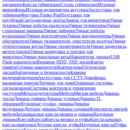
наушники
Кресла геймерские
Столы геймерские
Игровые
микрофоны
Игровая мультимедиа акустика
Аксессуары для
геймеров
Фигурки Funko Pop
Подставки для
ноутбуков
Светодиодные ленты
Лампы для мониторов
Умная
техника
Умные роботы-пылесосы
Умные телевизоры
Умные
стиральные машины
Умные чайники
Умные роботы
кулинарные
Умные вентиляторы
Умные кондиционеры
Умные
обогреватели
Умные увлажнители, очистители воздуха
Умные
отопительные котлы
Умные проветриватели
Умные радиочасы,
метеостанции
Умные кормушки и поилки для
животных
Умные напольные весы
Накопители данных
USB
Flash накопители
Внешние HDD, SSD диски
Карты
памяти
Сетевые накопители
Картридеры
Оптические
диски
Наблюдение и безопасность
Камеры
видеонаблюдения
Аксессуары для CCTV
Домофоны,
вызывные панели
Датчики для дома
Охранные системы,
сигнализации
Системы контроля и управления
доступом
Металлодетекторы
Мебель
Мягкая мебель
Диваны,
тахты
Диваны прямые
Диваны угловые
Диваны П-
образные
Кухонные уголки, диваны
Диваны
модульные
Детские диваны
Диваны садовые
Комплекты мягкой
мебели
Бескаркасные кресла-мешки и диваны
Надувные
диваны
Кресла
Кресла
Кресла-мешки и пуфы
Кресла-качалки,
кресла-маятники
Детские кресла, пуфы
Надувные кресла
Пуфы,
оттоманки
Кресла-кровати
Игровая мебель
Кресла