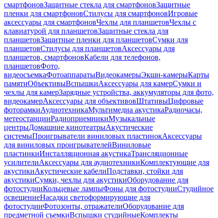
смартфонов
Защитные стекла для смартфонов
Защитные
пленки для смартфонов
Стилусы для смартфонов
Игровые
аксессуары для смартфонов
Чехлы для планшетов
Чехлы с
клавиатурой для планшетов
Защитные стекла для
планшетов
Защитные пленки для планшетов
Сумки для
планшетов
Стилусы для планшетов
Аксессуары для
планшетов, смартфонов
Кабели для телефонов,
планшетов
Фото,
видеосъемка
Фотоаппараты
Видеокамеры
Экшн-камеры
Карты
памяти
Объективы
Вспышки
Аксессуары для камер
Сумки и
чехлы для камер
Зарядные устройства, аккумуляторы для фото,
видеокамер
Аксессуары для объективов
Штативы
Цифровые
фоторамки
Аудиотехника
Мультимедиа акустика
Радиочасы,
метеостанции
Радиоприемники
Музыкальные
центры
Домашние кинотеатры
Акустические
системы
Проигрыватели виниловых пластинок
Аксессуары
для виниловых проигрывателей
Виниловые
пластинки
Инсталляционная акустика
Трансляционные
усилители
Аксессуары для аудиотехники
Комплектующие для
акустики
Акустические кабели
Подставки, стойки для
акустики
Сумки, чехлы для акустики
Оборудование для
фотостудии
Кольцевые лампы
Фоны для фотостудии
Студийное
освещение
Насадки светоформирующие для
фотостудии
Фотозонты, отражатели
Оборудование для
предметной съемки
Вспышки студийные
Комплекты