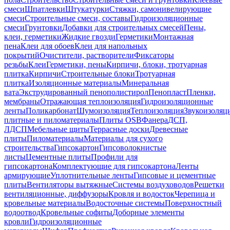
смеси
Шпатлевки
Штукатурки
Стяжки, самонивелирующие
смеси
Строительные смеси, составы
Гидроизоляционные
смеси
Грунтовки
Добавки для строительных смесей
Пены,
клеи, герметики
Жидкие гвозди
Герметики
Монтажная
пена
Клеи для обоев
Клеи для напольных
покрытий
Очистители, растворители
Фиксаторы
резьбы
Клеи
Герметики, пены
Кирпичи, блоки, тротуарная
плитка
Кирпичи
Строительные блоки
Тротуарная
плитка
Изоляционные материалы
Минеральная
вата
Экструдированный пенополистирол
Пенопласт
Пленки,
мембраны
Отражающая теплоизоляция
Гидроизоляционные
ленты
Поликарбонат
Шумоизоляция
Теплоизоляция
Звукоизоляц
плитные и пиломатериалы
Плиты OSB
Фанера
ДСП,
ЛДСП
Мебельные щиты
Террасные доски
Древесные
плиты
Пиломатериалы
Материалы для сухого
строительства
Гипсокартон
Гипсоволокнистые
листы
Цементные плиты
Профили для
гипсокартона
Комплектующие для гипсокартона
Ленты
армирующие
Уплотнительные ленты
Гипсовые и цементные
плиты
Вентиляторы вытяжные
Системы воздуховодов
Решетки
вентиляционные, диффузоры
Кровля и водосток
Черепица и
кровельные материалы
Водосточные системы
Поверхностный
водоотвод
Кровельные софиты
Доборные элементы
кровли
Гидроизоляционные