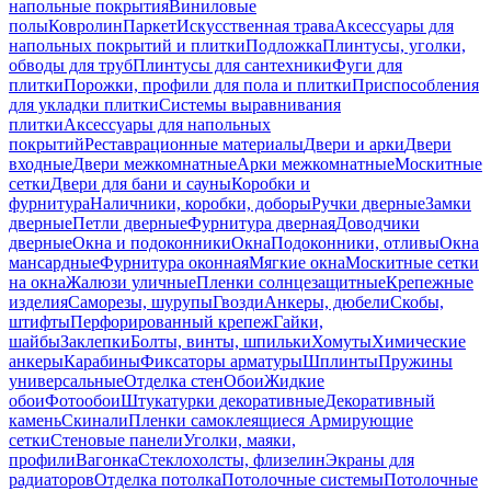
напольные покрытия
Виниловые
полы
Ковролин
Паркет
Искусственная трава
Аксессуары для
напольных покрытий и плитки
Подложка
Плинтусы, уголки,
обводы для труб
Плинтусы для сантехники
Фуги для
плитки
Порожки, профили для пола и плитки
Приспособления
для укладки плитки
Системы выравнивания
плитки
Аксессуары для напольных
покрытий
Реставрационные материалы
Двери и арки
Двери
входные
Двери межкомнатные
Арки межкомнатные
Москитные
сетки
Двери для бани и сауны
Коробки и
фурнитура
Наличники, коробки, доборы
Ручки дверные
Замки
дверные
Петли дверные
Фурнитура дверная
Доводчики
дверные
Окна и подоконники
Окна
Подоконники, отливы
Окна
мансардные
Фурнитура оконная
Мягкие окна
Москитные сетки
на окна
Жалюзи уличные
Пленки солнцезащитные
Крепежные
изделия
Саморезы, шурупы
Гвозди
Анкеры, дюбели
Скобы,
штифты
Перфорированный крепеж
Гайки,
шайбы
Заклепки
Болты, винты, шпильки
Хомуты
Химические
анкеры
Карабины
Фиксаторы арматуры
Шплинты
Пружины
универсальные
Отделка стен
Обои
Жидкие
обои
Фотообои
Штукатурки декоративные
Декоративный
камень
Скинали
Пленки самоклеящиеся
Армирующие
сетки
Стеновые панели
Уголки, маяки,
профили
Вагонка
Стеклохолсты, флизелин
Экраны для
радиаторов
Отделка потолка
Потолочные системы
Потолочные