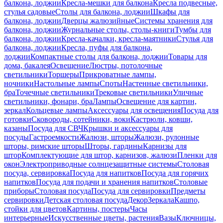
балкона, лоджии
Кресла-мешки для балкона
Кресла подвесные,
стулья садовые
Столы для балкона, лоджии
Шкафы для
балкона, лоджии
Дверцы жалюзийные
Системы хранения для
балкона, лоджии
Журнальные столы, столы-книги
Тумбы для
балкона, лоджии
Кресла-качалки, кресла-маятники
Стулья для
балкона, лоджии
Кресла, пуфы для балкона,
лоджии
Компактные столы для балкона, лоджии
Товары для
дома, бакалея
Освещение
Люстры, потолочные
светильники
Торшеры
Прикроватные лампы,
ночники
Настольные лампы
Споты
Настенные светильники,
бра
Точечные светильники
Трековые светильники
Уличные
светильники, фонари, бра
Лампы
Освещение для картин,
зеркал
Кольцевые лампы
Аксессуары для освещения
Посуда для
готовки
Сковороды, сотейники, воки
Кастрюли, ковши,
казаны
Посуда для СВЧ
Крышки и аксессуары для
посуды
Гастроемкости
Жалюзи, шторы
Жалюзи, рулонные
шторы, римские шторы
Шторы, гардины
Карнизы для
штор
Комплектующие для штор, карнизов, жалюзи
Пленки для
окон
Электроприводные солнцезащитные системы
Столовая
посуда, сервировка
Посуда для напитков
Посуда для горячих
напитков
Посуда для подачи и хранения напитков
Столовые
приборы
Столовая посуда
Посуда для сервировки
Предметы
сервировки
Детская столовая посуда
Декор
Зеркала
Кашпо,
стойки для цветов
Картины, постеры
Часы
интерьерные
Искусственные цветы, растения
Вазы
Ключницы,