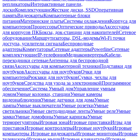
репликаторы
Интерактивные панели,
доски
Комплектующие
Жесткие диски, SSD
Оперативная
память
Видеокарты
Компьютерные блоки
питания
Материнские платы
Системы охлаждения
Корпуса для
компьютеров
Процессоры
Оптические приводы
Аксессуары
для корпусов ПК
Боксы, док-станции для накопителей
Сетевое
оборудование
Маршрутизаторы, DSL-модемы
Wi-Fi точки
доступа, усилители сигнала
Беспроводные
адаптеры
Коммутаторы
Сетевые адаптеры
Powerline
Сетевые
комплектующие
IP-телефония
Медиаконвертеры
Кабели,
переходники сетевые
Антенны для беспроводной
связи
Аксессуары для компьютерной техники
Подставки для
ноутбуков
Аксессуары для ноутбуков
Очки для
компьютера
Рюкзаки для ноутбуков
Сумки, чехлы для
ноутбуков
Средства для ухода за электроникой
Программное
обеспечение
Система Умный дом
Управление умным
домом
Умные колонки, станции
Умные камеры
видеонаблюдения
Умные датчики для дома
Умные
лампы
Умные выключатели
Умные розетки
Умные
светильники
Умные светодиодные ленты
Умные реле
Умные
замки
Умные домофоны
Умные карнизы
Умные
терморегуляторы
Игровая зона
Игровые приставки
Игры для
приставок
Игровые контроллеры
Игровые ноутбуки
Игровые
компьютеры
Игровые видеокарты
Игровые мониторы
Игровые
телевизоры
Игровые мыши
Игровые клавиатуры
Игровые