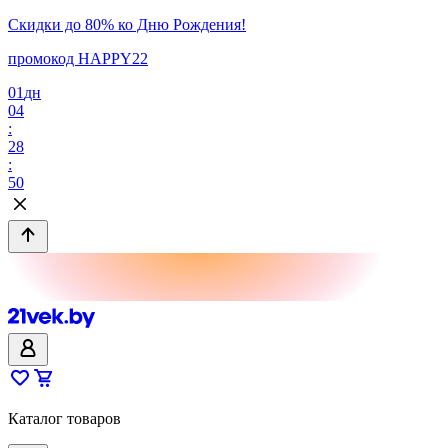
Скидки до 80% ко Дню Рождения!
промокод HAPPY22
01
дн
04
:
28
:
50
Каталог товаров