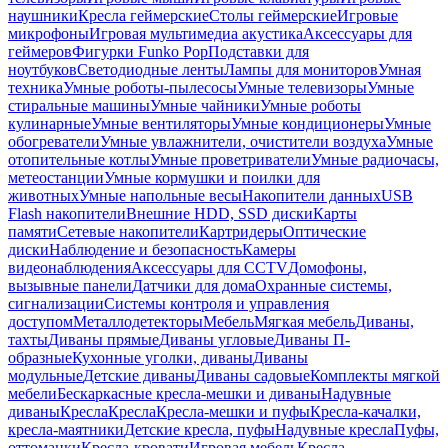
наушники
Кресла геймерские
Столы геймерские
Игровые
микрофоны
Игровая мультимедиа акустика
Аксессуары для
геймеров
Фигурки Funko Pop
Подставки для
ноутбуков
Светодиодные ленты
Лампы для мониторов
Умная
техника
Умные роботы-пылесосы
Умные телевизоры
Умные
стиральные машины
Умные чайники
Умные роботы
кулинарные
Умные вентиляторы
Умные кондиционеры
Умные
обогреватели
Умные увлажнители, очистители воздуха
Умные
отопительные котлы
Умные проветриватели
Умные радиочасы,
метеостанции
Умные кормушки и поилки для
животных
Умные напольные весы
Накопители данных
USB
Flash накопители
Внешние HDD, SSD диски
Карты
памяти
Сетевые накопители
Картридеры
Оптические
диски
Наблюдение и безопасность
Камеры
видеонаблюдения
Аксессуары для CCTV
Домофоны,
вызывные панели
Датчики для дома
Охранные системы,
сигнализации
Системы контроля и управления
доступом
Металлодетекторы
Мебель
Мягкая мебель
Диваны,
тахты
Диваны прямые
Диваны угловые
Диваны П-
образные
Кухонные уголки, диваны
Диваны
модульные
Детские диваны
Диваны садовые
Комплекты мягкой
мебели
Бескаркасные кресла-мешки и диваны
Надувные
диваны
Кресла
Кресла
Кресла-мешки и пуфы
Кресла-качалки,
кресла-маятники
Детские кресла, пуфы
Надувные кресла
Пуфы,
оттоманки
Кресла-кровати
Игровая мебель
Кресла