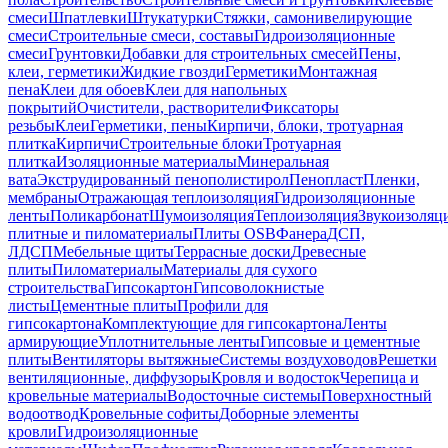
смеси
Шпатлевки
Штукатурки
Стяжки, самонивелирующие
смеси
Строительные смеси, составы
Гидроизоляционные
смеси
Грунтовки
Добавки для строительных смесей
Пены,
клеи, герметики
Жидкие гвозди
Герметики
Монтажная
пена
Клеи для обоев
Клеи для напольных
покрытий
Очистители, растворители
Фиксаторы
резьбы
Клеи
Герметики, пены
Кирпичи, блоки, тротуарная
плитка
Кирпичи
Строительные блоки
Тротуарная
плитка
Изоляционные материалы
Минеральная
вата
Экструдированный пенополистирол
Пенопласт
Пленки,
мембраны
Отражающая теплоизоляция
Гидроизоляционные
ленты
Поликарбонат
Шумоизоляция
Теплоизоляция
Звукоизоляц
плитные и пиломатериалы
Плиты OSB
Фанера
ДСП,
ЛДСП
Мебельные щиты
Террасные доски
Древесные
плиты
Пиломатериалы
Материалы для сухого
строительства
Гипсокартон
Гипсоволокнистые
листы
Цементные плиты
Профили для
гипсокартона
Комплектующие для гипсокартона
Ленты
армирующие
Уплотнительные ленты
Гипсовые и цементные
плиты
Вентиляторы вытяжные
Системы воздуховодов
Решетки
вентиляционные, диффузоры
Кровля и водосток
Черепица и
кровельные материалы
Водосточные системы
Поверхностный
водоотвод
Кровельные софиты
Доборные элементы
кровли
Гидроизоляционные