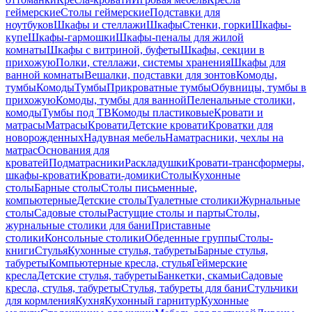
геймерские
Столы геймерские
Подставки для
ноутбуков
Шкафы и стеллажи
Шкафы
Стенки, горки
Шкафы-
купе
Шкафы-гармошки
Шкафы-пеналы для жилой
комнаты
Шкафы с витриной, буфеты
Шкафы, секции в
прихожую
Полки, стеллажи, системы хранения
Шкафы для
ванной комнаты
Вешалки, подставки для зонтов
Комоды,
тумбы
Комоды
Тумбы
Прикроватные тумбы
Обувницы, тумбы в
прихожую
Комоды, тумбы для ванной
Пеленальные столики,
комоды
Тумбы под ТВ
Комоды пластиковые
Кровати и
матрасы
Матрасы
Кровати
Детские кровати
Кроватки для
новорожденных
Надувная мебель
Наматрасники, чехлы на
матрас
Основания для
кроватей
Подматрасники
Раскладушки
Кровати-трансформеры,
шкафы-кровати
Кровати-домики
Столы
Кухонные
столы
Барные столы
Столы письменные,
компьютерные
Детские столы
Туалетные столики
Журнальные
столы
Садовые столы
Растущие столы и парты
Столы,
журнальные столики для бани
Приставные
столики
Консольные столики
Обеденные группы
Столы-
книги
Стулья
Кухонные стулья, табуреты
Барные стулья,
табуреты
Компьютерные кресла, стулья
Геймерские
кресла
Детские стулья, табуреты
Банкетки, скамьи
Садовые
кресла, стулья, табуреты
Стулья, табуреты для бани
Стульчики
для кормления
Кухня
Кухонный гарнитур
Кухонные