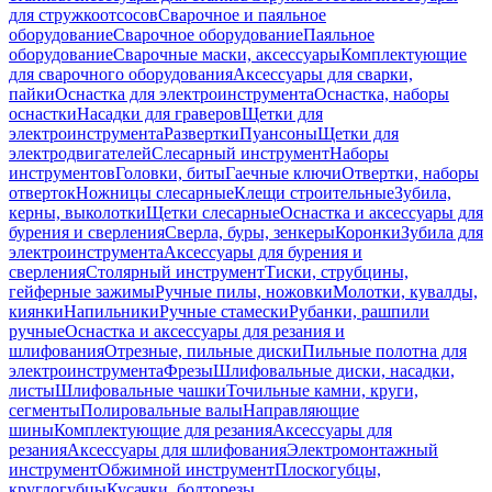
для стружкоотсосов
Сварочное и паяльное
оборудование
Сварочное оборудование
Паяльное
оборудование
Сварочные маски, аксессуары
Комплектующие
для сварочного оборудования
Аксессуары для сварки,
пайки
Оснастка для электроинструмента
Оснастка, наборы
оснастки
Насадки для граверов
Щетки для
электроинструмента
Развертки
Пуансоны
Щетки для
электродвигателей
Слесарный инструмент
Наборы
инструментов
Головки, биты
Гаечные ключи
Отвертки, наборы
отверток
Ножницы слесарные
Клещи строительные
Зубила,
керны, выколотки
Щетки слесарные
Оснастка и аксессуары для
бурения и сверления
Сверла, буры, зенкеры
Коронки
Зубила для
электроинструмента
Аксессуары для бурения и
сверления
Столярный инструмент
Тиски, струбцины,
гейферные зажимы
Ручные пилы, ножовки
Молотки, кувалды,
киянки
Напильники
Ручные стамески
Рубанки, рашпили
ручные
Оснастка и аксессуары для резания и
шлифования
Отрезные, пильные диски
Пильные полотна для
электроинструмента
Фрезы
Шлифовальные диски, насадки,
листы
Шлифовальные чашки
Точильные камни, круги,
сегменты
Полировальные валы
Направляющие
шины
Комплектующие для резания
Аксессуары для
резания
Аксессуары для шлифования
Электромонтажный
инструмент
Обжимной инструмент
Плоскогубцы,
круглогубцы
Кусачки, болторезы,