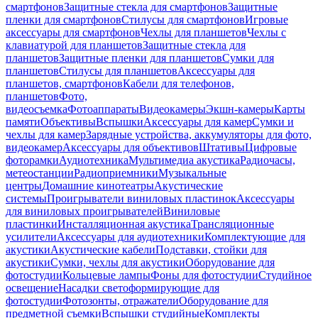
смартфонов
Защитные стекла для смартфонов
Защитные
пленки для смартфонов
Стилусы для смартфонов
Игровые
аксессуары для смартфонов
Чехлы для планшетов
Чехлы с
клавиатурой для планшетов
Защитные стекла для
планшетов
Защитные пленки для планшетов
Сумки для
планшетов
Стилусы для планшетов
Аксессуары для
планшетов, смартфонов
Кабели для телефонов,
планшетов
Фото,
видеосъемка
Фотоаппараты
Видеокамеры
Экшн-камеры
Карты
памяти
Объективы
Вспышки
Аксессуары для камер
Сумки и
чехлы для камер
Зарядные устройства, аккумуляторы для фото,
видеокамер
Аксессуары для объективов
Штативы
Цифровые
фоторамки
Аудиотехника
Мультимедиа акустика
Радиочасы,
метеостанции
Радиоприемники
Музыкальные
центры
Домашние кинотеатры
Акустические
системы
Проигрыватели виниловых пластинок
Аксессуары
для виниловых проигрывателей
Виниловые
пластинки
Инсталляционная акустика
Трансляционные
усилители
Аксессуары для аудиотехники
Комплектующие для
акустики
Акустические кабели
Подставки, стойки для
акустики
Сумки, чехлы для акустики
Оборудование для
фотостудии
Кольцевые лампы
Фоны для фотостудии
Студийное
освещение
Насадки светоформирующие для
фотостудии
Фотозонты, отражатели
Оборудование для
предметной съемки
Вспышки студийные
Комплекты