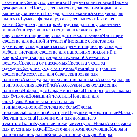
газетницы
Свечи, подсвечники
Предметы интерьера
Ширмы
декоративные
Посуда для выпечки, запекания
Формы для
выпечки, запекания
Посуда для запекания
Аксессуары для
выпечки
Бумага, фольга, рукава для выпечки
Бытовая
химия
Средства для стирки
Средства для посудомоечных
машин
Универсальные, специальные чистящие
средства
Чистящие средства для стекол и зеркал
Чистящие
средства для ванной и туалета
Чистящие средства для
кухни
Средства для мытья посуды
Чистящие средства для
мебели
Чистящие средства для напольных покрытий и
ковров
Средства для ухода за техникой
Освежители
воздуха
Средства от насекомых
Средства ухода за
одеждой
Средства ухода за обувью
Дезинфицирующие
средства
Аксессуары для бара
Сервировка для
напитков
Аксессуары для хранения напитков
Аксессуары для
приготовления коктейлей
Аксессуары для охлаждения
напитков
Наборы для бара, мини-бары
Штопоры, открывалки
для бутылок
Домашний текстиль
Подушки для
сна
Одеяла
Комплекты постельных
принадлежностей
Постельное белье
Пледы,
покрывала
Полотенца
Скатерти
Подушки декоративные
Маски,
беруши для сна
Наполнители для домашнего
текстиля
Ткани
Кухонные ножи, аксессуары
Ножи
Аксессуары
для кухонных ножей
Ножеточки и комплектующие
Ковры и
напольные покрытия
Ковры, циновки, шкуры
Ковры,