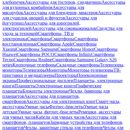
хлебопечек
Аксессуары для тостеров, сэндвичниц
Аксессуары
для кухонных комбайнов
Аксессуары для
мясорубок
Аксессуары для блендеров, миксеров
Аксессуары
для сушилок овощей и фруктов
Аксессуары для
йогуртниц
Аксессуары для аэрогрилей,
электрогрилей
Аксессуары для соковыжималок
Средства для
ухода за техникой
Смартфоны, ТВ и
электроника
Смартфоны
Смартфоны
Смартфоны
восстановленные
Смартфоны Apple
Смартфоны
Xiaomi
Смартфоны Samsung
Смартфоны Honor
Смартфоны
Huawei
Смартфоны POCO
Смартфоны Infinix
Смартфоны
Tecno
Смартфоны Realme
Смартфоны Samsung Galaxy S26
series
Кнопочные телефоны
Складные смартфоны
Телевизоры,
мониторы
Телевизоры
Мониторы
Мониторы-телевизоры
ТВ-
приставки и медиаплееры
Проекторы
Проекционные
экраны
Профессиональные дисплеи
Планшеты, электронные
книги
Планшеты
Электронные книги
Графические
планшеты
Блокноты электронные
Чехлы, бамперы для
планшетов
Аксессуары для планшетов,
смартфонов
Аксессуары для электронных книг
Смарт-часы,
аксессуары
Умные часы
Фитнес-браслеты
Умные часы
детские
Умные часы, фитнес-браслеты
Ремешки, аксессуары
для умных часов
Кабели для умных часов
Аксессуары для
смартфонов, планшетов
Зарядные устройства для телефонов,
планшетов
Чехлы, защитные стекла для телефонов
Чехлы для