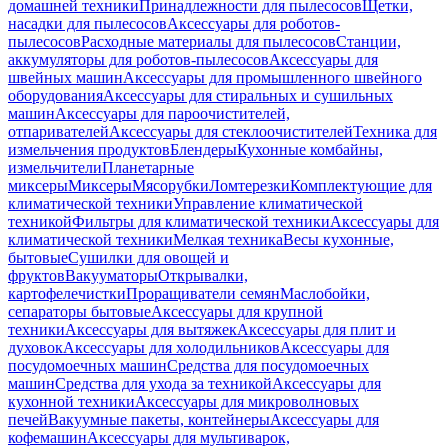
домашней техники
Принадлежности для пылесосов
Щетки,
насадки для пылесосов
Аксессуары для роботов-
пылесосов
Расходные материалы для пылесосов
Станции,
аккумуляторы для роботов-пылесосов
Аксессуары для
швейных машин
Аксессуары для промышленного швейного
оборудования
Аксессуары для стиральных и сушильных
машин
Аксессуары для пароочистителей,
отпаривателей
Аксессуары для стеклоочистителей
Техника для
измельчения продуктов
Блендеры
Кухонные комбайны,
измельчители
Планетарные
миксеры
Миксеры
Мясорубки
Ломтерезки
Комплектующие для
климатической техники
Управление климатической
техникой
Фильтры для климатической техники
Аксессуары для
климатической техники
Мелкая техника
Весы кухонные,
бытовые
Сушилки для овощей и
фруктов
Вакууматоры
Открывалки,
картофелечистки
Проращиватели семян
Маслобойки,
сепараторы бытовые
Аксессуары для крупной
техники
Аксессуары для вытяжек
Аксессуары для плит и
духовок
Аксессуары для холодильников
Аксессуары для
посудомоечных машин
Средства для посудомоечных
машин
Средства для ухода за техникой
Аксессуары для
кухонной техники
Аксессуары для микроволновых
печей
Вакуумные пакеты, контейнеры
Аксессуары для
кофемашин
Аксессуары для мультиварок,