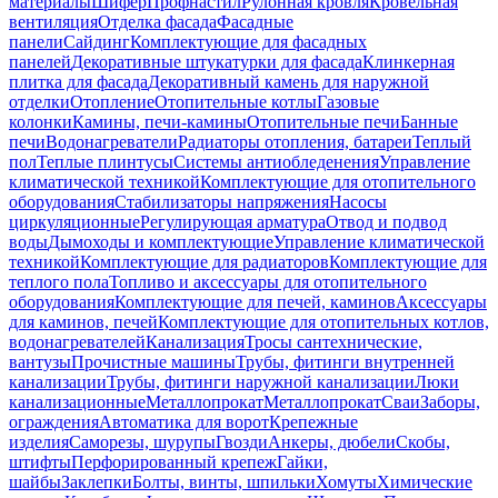
материалы
Шифер
Профнастил
Рулонная кровля
Кровельная
вентиляция
Отделка фасада
Фасадные
панели
Сайдинг
Комплектующие для фасадных
панелей
Декоративные штукатурки для фасада
Клинкерная
плитка для фасада
Декоративный камень для наружной
отделки
Отопление
Отопительные котлы
Газовые
колонки
Камины, печи-камины
Отопительные печи
Банные
печи
Водонагреватели
Радиаторы отопления, батареи
Теплый
пол
Теплые плинтусы
Системы антиобледенения
Управление
климатической техникой
Комплектующие для отопительного
оборудования
Стабилизаторы напряжения
Насосы
циркуляционные
Регулирующая арматура
Отвод и подвод
воды
Дымоходы и комплектующие
Управление климатической
техникой
Комплектующие для радиаторов
Комплектующие для
теплого пола
Топливо и аксессуары для отопительного
оборудования
Комплектующие для печей, каминов
Аксессуары
для каминов, печей
Комплектующие для отопительных котлов,
водонагревателей
Канализация
Тросы сантехнические,
вантузы
Прочистные машины
Трубы, фитинги внутренней
канализации
Трубы, фитинги наружной канализации
Люки
канализационные
Металлопрокат
Металлопрокат
Сваи
Заборы,
ограждения
Автоматика для ворот
Крепежные
изделия
Саморезы, шурупы
Гвозди
Анкеры, дюбели
Скобы,
штифты
Перфорированный крепеж
Гайки,
шайбы
Заклепки
Болты, винты, шпильки
Хомуты
Химические