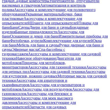
грядки
Садовые компостеры
Уничтожители, отпугиватели
насекомых и грызунов
Автоматизация и контроль
полива
Аксессуары и комплектующие для поливочного
оборудования
Укрывные материалы
Бочки, баки
пластиковые
Аксессуары и комплектующие для
опрыскивателей
Шланги для опрыскивателей
Товары для
бани
Бани
Сауны
Двери для бани и сауны
Бондарные
изделия
Банные принадлежности
Аксессуары для
бани
Оснащение и декор для бани
Измерительные приборы для
бани
Фитобочки, купели
Комплектующие для купелей
Окна
для бани
Мебель для бани и сауны
Ручки дверные для бани и
сауны
Эфирные масла
Спа-бассейны с
гидромассажем
Аксессуары и комплектующие для садовой
техники
Навесное оборудование
Двигатели для
мотоблоков
Прицепы для мотоблоков,
минитракторов
Аксессуары для газонной техники
Аксессуары
для цепных пил
Аксессуары для садовой техники
Аксессуары
для кусторезов, ножниц садовых
Моторные масла для садовой
техники
Аксессуары для аэратоторов и
скарификаторов
Аксессуары для культиваторов и
мотоблоков
Аксессуары для воздуходувок
Аксессуары для
газонокосилок
Аксессуары для бензокос и
триммеров
Аксессуары для моек высокого
давления
Аксессуары и комплектующие для
опрыскивателей
Запчасти для садовых