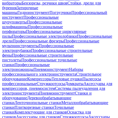
вибраторы
Бензорезы, резчики швов
Стойки, дрели для
бурения
Затирочные
машины
Гидроинструмент
Погрузчики
Профессиональный
инструмент
Профессиональные
шуруповерты
Профессиональные
шлифмашины
Профессиональные
перфораторы
Профессиональные циркулярные
пилы
Профессиональные электролобзики
Профессиональные
дрели
Профессиональные фрезеры
Профессиональные
мультиинструменты
Профессиональные
электрорубанки
Профессиональные строительные
фены
Профессиональные строительные
пистолеты
Профессиональные точильные
станки
Профессиональные
электроножницы
Пневмоинструмент
Наборы
профессионального электроинструмента
Строительное
оборудование
Компрессоры
Тепловые пушки
Пылесосы
профессиональные
Стружкоотсосы
Домкраты
Аксессуары для
компрессоров, пневмосистем
Системы пылеудаления для
электроинструмента
Пневмоинструмент
Станки и
оборудование
Деревообрабатывающие
станки
Ленточнопильные станки
Металлообрабатывающие
станки
Плиткорезные станки
Точильные
станки
Комплектующие для станков
Оснастка для
станков
Аксессуары для станков
Стружкоотсосы
Аксессуары