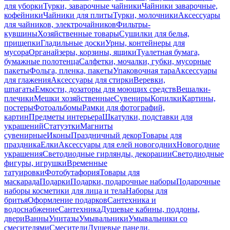
для уборки
Турки, заварочные чайники
Чайники заварочные,
кофейники
Чайники для плиты
Турки, молочники
Аксессуары
для чайников, электрочайников
Фильтры-
кувшины
Хозяйственные товары
Сушилки для белья,
прищепки
Гладильные доски
Урны, контейнеры для
мусора
Органайзеры, корзины, ящики
Туалетная бумага,
бумажные полотенца
Салфетки, мочалки, губки, мусорные
пакеты
Фольга, пленка, пакеты
Упаковочная тара
Аксессуары
для глажения
Аксессуары для стирки
Веревки,
шпагаты
Емкости, дозаторы для моющих средств
Вешалки-
плечики
Мешки хозяйственные
Сувениры
Копилки
Картины,
постеры
Фотоальбомы
Рамки для фотографий,
картин
Предметы интерьера
Шкатулки, подставки для
украшений
Статуэтки
Магниты
сувенирные
Иконы
Праздничный декор
Товары для
праздника
Елки
Аксессуары для елей новогодних
Новогодние
украшения
Светодиодные гирлянды, декорации
Светодиодные
фигуры, игрушки
Временные
татуировки
Фотобутафория
Товары для
маскарада
Подарки
Подарки, подарочные наборы
Подарочные
наборы косметики для лица и тела
Наборы для
бритья
Оформление подарков
Сантехника и
водоснабжение
Сантехника
Душевые кабины, поддоны,
двери
Ванны
Унитазы
Умывальники
Умывальники со
смесителями
Смесители
Душевые панели,