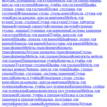
модули
Столешницы для кухни
Мебель для гостиной
Диваны,
кресла для гостиной
Комоды, тумбы для гостиной
Шкафы,
стенки, горки для гостиной
Полки, стеллажи для
гостиной
Журнальные столы, столы-книги
Кресла, стулья для
дома
Кресла-качалки, кресла-маятники
Мебель для
кухни
Столы, столики
Стулья для кухни
Стулья, табуреты
барные
Кухонный гарнитур
Кухонные модули
Кухонные
уголки, диваны
Стульчики для кормления
Системы хранения
для кухни
Мебель для ванной
Тумбы, консоли для
ванной
Шкафы, пеналы для ванной
Шкафчики, полки для
ванной
Зеркала для ванной
Аксессуары для ванной
Мебель-
трансформер
Мебель-трансформер
Кровати-
трансформеры
Детские кроватки-трансформеры
Столы-
трансформеры
Мебель для спальни
Зеркала
Комплекты мебели
для спальни
Прикроватные тумбы
Комоды и тумбы для
спальни
Туалетные столики
Шкафы для спальни
Мебель для
жилых комнат
Диваны, кресла для дома
Шкафы, стенки,
секции
Полки, стеллажи, системы хранения
Стулья,
кресла
Комоды и тумбы
Журнальные столы, столы-
книги
Кресла-качалки, кресла-маятники
Мебель для
телевизора
Комоды, тумбы под телевизор
Кронштейны, стойки
для телевизора
Каминокомплекты под телевизор
Мебель для
прихожей
Секции, тумбы в прихожую
Полки и системы
хранения в прихожую
Вешалки, подставки для
зонтов
Банкетки, скамьи
Ключницы, газетницы
Детская