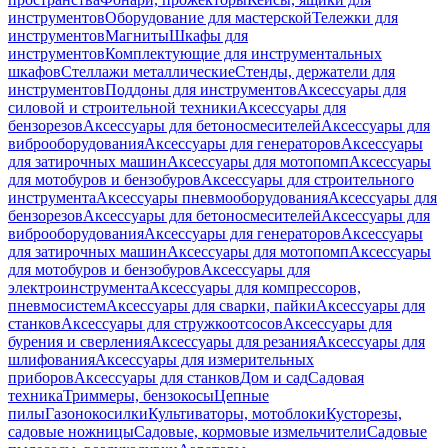
инструментов
Оборудование для мастерской
Тележки для
инструментов
Магниты
Шкафы для
инструментов
Комплектующие для инструментальных
шкафов
Стеллажи металлические
Стенды, держатели для
инструментов
Поддоны для инструментов
Аксессуары для
силовой и строительной техники
Аксессуары для
бензорезов
Аксессуары для бетоносмесителей
Аксессуары для
виброоборудования
Аксессуары для генераторов
Аксессуары
для затирочных машин
Аксессуары для мотопомп
Аксессуары
для мотобуров и бензобуров
Аксессуары для строительного
инструмента
Аксессуары пневмооборудования
Аксессуары для
бензорезов
Аксессуары для бетоносмесителей
Аксессуары для
виброоборудования
Аксессуары для генераторов
Аксессуары
для затирочных машин
Аксессуары для мотопомп
Аксессуары
для мотобуров и бензобуров
Аксессуары для
электроинструмента
Аксессуары для компрессоров,
пневмосистем
Аксессуары для сварки, пайки
Аксессуары для
станков
Аксессуары для стружкоотсосов
Аксессуары для
бурения и сверления
Аксессуары для резания
Аксессуары для
шлифования
Аксессуары для измерительных
приборов
Аксессуары для станков
Дом и сад
Садовая
техника
Триммеры, бензокосы
Цепные
пилы
Газонокосилки
Культиваторы, мотоблоки
Кусторезы,
садовые ножницы
Садовые, кормовые измельчители
Садовые