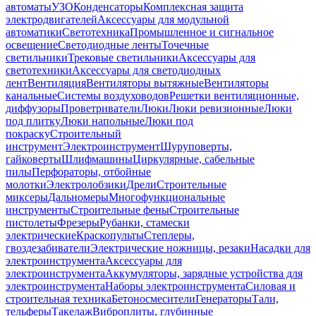
автоматы
УЗО
Конденсаторы
Комплексная защита
электродвигателей
Аксессуары для модульной
автоматики
Светотехника
Промышленное и сигнальное
освещение
Светодиодные ленты
Точечные
светильники
Трековые светильники
Аксессуары для
светотехники
Аксессуары для светодиодных
лент
Вентиляция
Вентиляторы вытяжные
Вентиляторы
канальные
Системы воздуховодов
Решетки вентиляционные,
диффузоры
Проветриватели
Люки
Люки ревизионные
Люки
под плитку
Люки напольные
Люки под
покраску
Строительный
инструмент
Электроинструмент
Шуруповерты,
гайковерты
Шлифмашины
Циркулярные, сабельные
пилы
Перфораторы, отбойные
молотки
Электролобзики
Дрели
Строительные
миксеры
Дальномеры
Многофункциональные
инструменты
Строительные фены
Строительные
пистолеты
Фрезеры
Рубанки, стамески
электрические
Краскопульты
Степлеры,
гвоздезабиватели
Электрические ножницы, резаки
Насадки для
электроинструмента
Аксессуары для
электроинструмента
Аккумуляторы, зарядные устройства для
электроинструмента
Наборы электроинструмента
Силовая и
строительная техника
Бетоносмесители
Генераторы
Тали,
тельферы
Такелаж
Виброплиты, глубинные