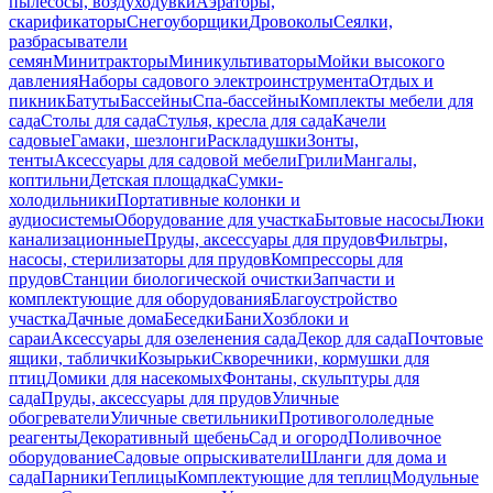
пылесосы, воздуходувки
Аэраторы,
скарификаторы
Снегоуборщики
Дровоколы
Сеялки,
разбрасыватели
семян
Минитракторы
Миникультиваторы
Мойки высокого
давления
Наборы садового электроинструмента
Отдых и
пикник
Батуты
Бассейны
Спа-бассейны
Комплекты мебели для
сада
Столы для сада
Стулья, кресла для сада
Качели
садовые
Гамаки, шезлонги
Раскладушки
Зонты,
тенты
Аксессуары для садовой мебели
Грили
Мангалы,
коптильни
Детская площадка
Сумки-
холодильники
Портативные колонки и
аудиосистемы
Оборудование для участка
Бытовые насосы
Люки
канализационные
Пруды, аксессуары для прудов
Фильтры,
насосы, стерилизаторы для прудов
Компрессоры для
прудов
Станции биологической очистки
Запчасти и
комплектующие для оборудования
Благоустройство
участка
Дачные дома
Беседки
Бани
Хозблоки и
сараи
Аксессуары для озеленения сада
Декор для сада
Почтовые
ящики, таблички
Козырьки
Скворечники, кормушки для
птиц
Домики для насекомых
Фонтаны, скульптуры для
сада
Пруды, аксессуары для прудов
Уличные
обогреватели
Уличные светильники
Противогололедные
реагенты
Декоративный щебень
Сад и огород
Поливочное
оборудование
Садовые опрыскиватели
Шланги для дома и
сада
Парники
Теплицы
Комплектующие для теплиц
Модульные