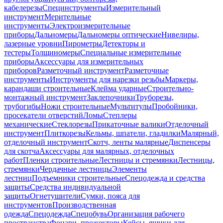
кабелерезы
Специнструменты
Измерительный
инструмент
Мерительные
инструменты
Электроизмерительные
приборы
Дальномеры
Дальномеры оптические
Нивелиры,
лазерные уровни
Пирометры
Детекторы и
тестеры
Толщиномеры
Специальные измерительные
приборы
Аксессуары для измерительных
приборов
Разметочный инструмент
Разметочные
инструменты
Инструменты для нарезки резьбы
Маркеры,
карандаши строительные
Клейма ударные
Строительно-
монтажный инструмент
Заклепочники
Труборезы,
трубогибы
Ножи строительные
Мультитулы
Пробойники,
просекатели отверстий
Ломы
Степлеры
механические
Стеклорезы
Прикаточные валики
Отделочный
инструмент
Плиткорезы
Кельмы, шпатели, гладилки
Малярный,
отделочный инструмент
Скотч, ленты малярные
Диспенсеры
для скотча
Аксессуары для малярных, отделочных
работ
Пленки строительные
Лестницы и стремянки
Лестницы,
стремянки
Чердачные лестницы
Элементы
лестниц
Подъемники строительные
Спецодежда и средства
защиты
Средства индивидуальной
защиты
Огнетушители
Сумки, пояса для
инструментов
Производственная
одежда
Спецодежда
Спецобувь
Организация рабочего
пространства
Фонари, прожекторы
Кейсы, ящики для