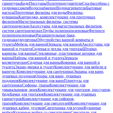
гарнитуры
Биде
Писсуары
Полотенцесушители
Спа-бассейны с
гидромассажем
Водоснабжение
Водонагреватели
Бытовые
насосы
Проточные фильтры для воды
Фильтры-
кувшины
Картриджи, комплектующие для проточных
фильтров
Магистральные фильтры, системы
сантехнические
Аксессуары для магистральных фильтров,
систем сантехнических
Трубы полипропиленовые
Фитинги
полипропиленовые
Расширительные баки,
гидроаккумуляторы
Обустройство ванной комнаты и
туалета
Мебель для ванной
Зеркала для ванной
Аксессуары для
ванной и туалета
Сиденья и чехлы для унитаза
Шторки,
карнизы для ванны
Стеклянные, пластиковые шторки для
ванны
Наборы для ванной и туалета
Зеркала
косметические
Сиденья для ванны
Коврики для ванной и
туалета
Экран-дверки в туалет
Комплектующие для мебели в
ванную
Комплектующие для сантехники
Экраны для ванн,
душевых поддонов
Опоры для ванн, душевых
поддонов
Комплектующие для ванн
Плинтусы для
сантехники
Сифоны, трапы
Комплектующие для
умывальников, моек
Комплектующие для унитазов, писсуаров,
биде
Бачки для унитазов
Комплектующие для душевых
гарнитуров
Комплектующие для сифонов,
трапов
Комплектующие для смесителей
Комплектующие для
душевых кабин, уголков
Сантехника для кухни
Кухонные
мойки
Кухонные мойки со смесителями
Смесители для