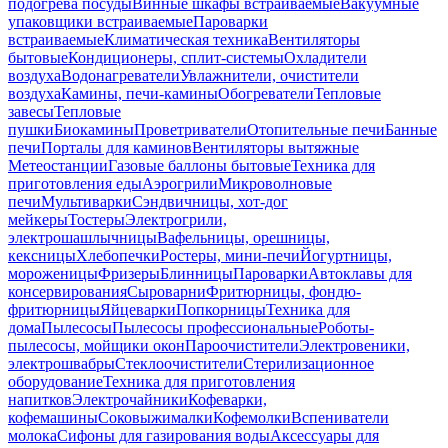
подогрева посуды
Винные шкафы встраиваемые
Вакуумные
упаковщики встраиваемые
Пароварки
встраиваемые
Климатическая техника
Вентиляторы
бытовые
Кондиционеры, сплит-системы
Охладители
воздуха
Водонагреватели
Увлажнители, очистители
воздуха
Камины, печи-камины
Обогреватели
Тепловые
завесы
Тепловые
пушки
Биокамины
Проветриватели
Отопительные печи
Банные
печи
Порталы для каминов
Вентиляторы вытяжные
Метеостанции
Газовые баллоны бытовые
Техника для
приготовления еды
Аэрогрили
Микроволновые
печи
Мультиварки
Сэндвичницы, хот-дог
мейкеры
Тостеры
Электрогрили,
электрошашлычницы
Вафельницы, орешницы,
кексницы
Хлебопечки
Ростеры, мини-печи
Йогуртницы,
мороженицы
Фризеры
Блинницы
Пароварки
Автоклавы для
консервирования
Сыроварни
Фритюрницы, фондю-
фритюрницы
Яйцеварки
Попкорницы
Техника для
дома
Пылесосы
Пылесосы профессиональные
Роботы-
пылесосы, мойщики окон
Пароочистители
Электровеники,
электрошвабры
Стеклоочистители
Стерилизационное
оборудование
Техника для приготовления
напитков
Электрочайники
Кофеварки,
кофемашины
Соковыжималки
Кофемолки
Вспениватели
молока
Сифоны для газирования воды
Аксессуары для