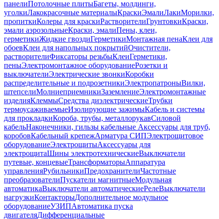
панели
Потолочные плиты
Багеты, молдинги,
уголки
Лакокрасочные материалы
Краски
Эмали
Лаки
Морилки,
пропитки
Колеры для краски
Растворители
Грунтовки
Краски,
эмали аэрозольные
Краски, эмали
Пены, клеи,
герметики
Жидкие гвозди
Герметики
Монтажная пена
Клеи для
обоев
Клеи для напольных покрытий
Очистители,
растворители
Фиксаторы резьбы
Клеи
Герметики,
пены
Электромонтажное оборудование
Розетки и
выключатели
Электрические звонки
Коробки
распределительные и подрозетники
Электропатроны
Вилки,
штепсели
Молниеприемники
Заземление
Электромонтажные
изделия
Клеммы
Средства диэлектрические
Трубки
термоусаживаемые
Изолирующие зажимы
Кабель и системы
для прокладки
Короба, трубы, металлорукав
Силовой
кабель
Наконечники, гильзы кабельные
Аксессуары для труб,
коробов
Кабельный крепеж
Арматура СИП
Электрощитовое
оборудование
Электрощиты
Аксессуары для
электрощита
Шины электротехнические
Выключатели
путевые, концевые
Трансформаторы
Аппаратура
управления
Рубильники
Предохранители
Частотные
преобразователи
Пускатели магнитные
Модульная
автоматика
Выключатели автоматические
Реле
Выключатели
нагрузки
Контакторы
Дополнительное модульное
оборудование
УЗИП
Автоматика пуска
двигателя
Дифференциальные