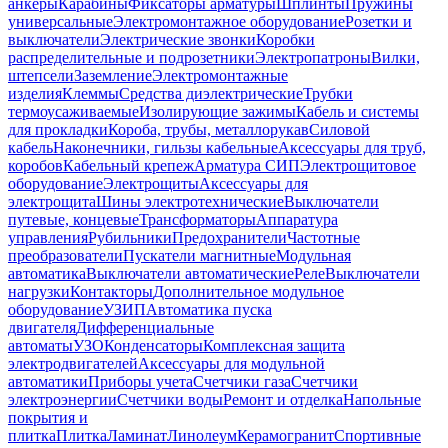
анкеры
Карабины
Фиксаторы арматуры
Шплинты
Пружины
универсальные
Электромонтажное оборудование
Розетки и
выключатели
Электрические звонки
Коробки
распределительные и подрозетники
Электропатроны
Вилки,
штепсели
Заземление
Электромонтажные
изделия
Клеммы
Средства диэлектрические
Трубки
термоусаживаемые
Изолирующие зажимы
Кабель и системы
для прокладки
Короба, трубы, металлорукав
Силовой
кабель
Наконечники, гильзы кабельные
Аксессуары для труб,
коробов
Кабельный крепеж
Арматура СИП
Электрощитовое
оборудование
Электрощиты
Аксессуары для
электрощита
Шины электротехнические
Выключатели
путевые, концевые
Трансформаторы
Аппаратура
управления
Рубильники
Предохранители
Частотные
преобразователи
Пускатели магнитные
Модульная
автоматика
Выключатели автоматические
Реле
Выключатели
нагрузки
Контакторы
Дополнительное модульное
оборудование
УЗИП
Автоматика пуска
двигателя
Дифференциальные
автоматы
УЗО
Конденсаторы
Комплексная защита
электродвигателей
Аксессуары для модульной
автоматики
Приборы учета
Счетчики газа
Счетчики
электроэнергии
Счетчики воды
Ремонт и отделка
Напольные
покрытия и
плитка
Плитка
Ламинат
Линолеум
Керамогранит
Спортивные