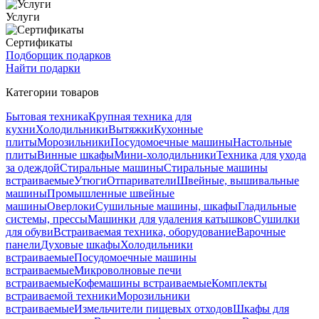
Услуги
Сертификаты
Подборщик подарков
Найти подарки
Категории товаров
Бытовая техника
Крупная техника для
кухни
Холодильники
Вытяжки
Кухонные
плиты
Морозильники
Посудомоечные машины
Настольные
плиты
Винные шкафы
Мини-холодильники
Техника для ухода
за одеждой
Стиральные машины
Стиральные машины
встраиваемые
Утюги
Отпариватели
Швейные, вышивальные
машины
Промышленные швейные
машины
Оверлоки
Сушильные машины, шкафы
Гладильные
системы, прессы
Машинки для удаления катышков
Сушилки
для обуви
Встраиваемая техника, оборудование
Варочные
панели
Духовые шкафы
Холодильники
встраиваемые
Посудомоечные машины
встраиваемые
Микроволновые печи
встраиваемые
Кофемашины встраиваемые
Комплекты
встраиваемой техники
Морозильники
встраиваемые
Измельчители пищевых отходов
Шкафы для