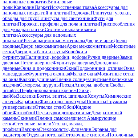
напольные покрытия
Виниловые
полы
Ковролин
Паркет
Искусственная трава
Аксессуары для
напольных покрытий и плитки
Подложка
Плинтусы, уголки,
обводы для труб
Плинтусы для сантехники
Фуги для
плитки
Порожки, профили для пола и плитки
Приспособления
для укладки плитки
Системы выравнивания
плитки
Аксессуары для напольных
покрытий
Реставрационные материалы
Двери и арки
Двери
входные
Двери межкомнатные
Арки межкомнатные
Москитные
сетки
Двери для бани и сауны
Коробки и
фурнитура
Наличники, коробки, доборы
Ручки дверные
Замки
дверные
Петли дверные
Фурнитура дверная
Доводчики
дверные
Окна и подоконники
Окна
Подоконники, отливы
Окна
мансардные
Фурнитура оконная
Мягкие окна
Москитные сетки
на окна
Жалюзи уличные
Пленки солнцезащитные
Крепежные
изделия
Саморезы, шурупы
Гвозди
Анкеры, дюбели
Скобы,
штифты
Перфорированный крепеж
Гайки,
шайбы
Заклепки
Болты, винты, шпильки
Хомуты
Химические
анкеры
Карабины
Фиксаторы арматуры
Шплинты
Пружины
универсальные
Отделка стен
Обои
Жидкие
обои
Фотообои
Штукатурки декоративные
Декоративный
камень
Скинали
Пленки самоклеящиеся
Армирующие
сетки
Стеновые панели
Уголки, маяки,
профили
Вагонка
Стеклохолсты, флизелин
Экраны для
радиаторов
Отделка потолка
Потолочные системы
Потолочные