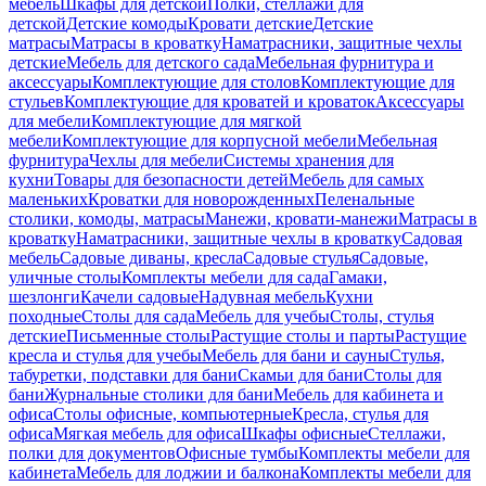
мебель
Шкафы для детской
Полки, стеллажи для
детской
Детские комоды
Кровати детские
Детские
матрасы
Матрасы в кроватку
Наматрасники, защитные чехлы
детские
Мебель для детского сада
Мебельная фурнитура и
аксессуары
Комплектующие для столов
Комплектующие для
стульев
Комплектующие для кроватей и кроваток
Аксессуары
для мебели
Комплектующие для мягкой
мебели
Комплектующие для корпусной мебели
Мебельная
фурнитура
Чехлы для мебели
Системы хранения для
кухни
Товары для безопасности детей
Мебель для самых
маленьких
Кроватки для новорожденных
Пеленальные
столики, комоды, матрасы
Манежи, кровати-манежи
Матрасы в
кроватку
Наматрасники, защитные чехлы в кроватку
Садовая
мебель
Садовые диваны, кресла
Садовые стулья
Садовые,
уличные столы
Комплекты мебели для сада
Гамаки,
шезлонги
Качели садовые
Надувная мебель
Кухни
походные
Столы для сада
Мебель для учебы
Столы, стулья
детские
Письменные столы
Растущие столы и парты
Растущие
кресла и стулья для учебы
Мебель для бани и сауны
Стулья,
табуретки, подставки для бани
Скамьи для бани
Столы для
бани
Журнальные столики для бани
Мебель для кабинета и
офиса
Столы офисные, компьютерные
Кресла, стулья для
офиса
Мягкая мебель для офиса
Шкафы офисные
Стеллажи,
полки для документов
Офисные тумбы
Комплекты мебели для
кабинета
Мебель для лоджии и балкона
Комплекты мебели для