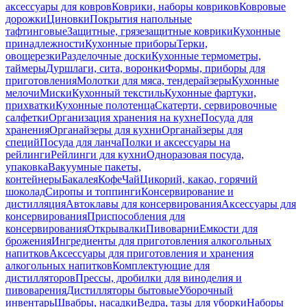
аксессуары для ковров
Коврики, наборы ковриков
Ковровые
дорожки
Циновки
Покрытия напольные
тафтинговые
Защитные, грязезащитные коврики
Кухонные
принадлежности
Кухонные приборы
Терки,
овощерезки
Разделочные доски
Кухонные термометры,
таймеры
Дуршлаги, сита, воронки
Формы, приборы для
приготовления
Молотки для мяса, тендерайзеры
Кухонные
мелочи
Миски
Кухонный текстиль
Кухонные фартуки,
прихватки
Кухонные полотенца
Скатерти, сервировочные
салфетки
Организация хранения на кухне
Посуда для
хранения
Органайзеры для кухни
Органайзеры для
специй
Посуда для ланча
Полки и аксессуары на
рейлинги
Рейлинги для кухни
Одноразовая посуда,
упаковка
Вакуумные пакеты,
контейнеры
Бакалея
Кофе
Чай
Цикорий, какао, горячий
шоколад
Сиропы и топпинги
Консервирование и
дистилляция
Автоклавы для консервирования
Аксессуары для
консервирования
Приспособления для
консервирования
Открывалки
Пивоварни
Емкости для
брожения
Ингредиенты для приготовления алкогольных
напитков
Аксессуары для приготовления и хранения
алкогольных напитков
Комплектующие для
дистилляторов
Прессы, дробилки для виноделия и
пивоварения
Дистилляторы бытовые
Уборочный
инвентарь
Швабры, насадки
Ведра, тазы для уборки
Наборы