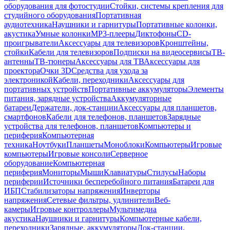
оборудования для фотостудии
Стойки, системы крепления для
студийного оборудования
Портативная
аудиотехника
Наушники и гарнитуры
Портативные колонки,
акустика
Умные колонки
MP3-плееры
Диктофоны
CD-
проигрыватели
Аксессуары для телевизоров
Кронштейны,
стойки
Кабели для телевизоров
Подписки на видеосервисы
ТВ-
антенны
ТВ-тюнеры
Аксессуары для ТВ
Аксессуары для
проектора
Очки 3D
Средства для ухода за
электроникой
Кабели, переходники
Аксессуары для
портативных устройств
Портативные аккумуляторы
Элементы
питания, зарядные устройства
Аккумуляторные
батареи
Держатели, док-станции
Аксессуары для планшетов,
смартфонов
Кабели для телефонов, планшетов
Зарядные
устройства для телефонов, планшетов
Компьютеры и
периферия
Компьютерная
техника
Ноутбуки
Планшеты
Моноблоки
Компьютеры
Игровые
компьютеры
Игровые консоли
Серверное
оборудование
Компьютерная
периферия
Мониторы
Мыши
Клавиатуры
Стилусы
Наборы
периферии
Источники бесперебойного питания
Батареи для
ИБП
Стабилизаторы напряжения
Инверторы
напряжения
Сетевые фильтры, удлинители
Веб-
камеры
Игровые контроллеры
Мультимедиа
акустика
Наушники и гарнитуры
Компьютерные кабели,
переходники
Зарядные, аккумуляторы
Док-станции,