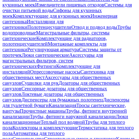
кухонных моек
Измельчители пищевых отходов
Системы для
очистки питьевой воды
Сифоны для кухонных
моек
Комплектующие для кухонных моек
Инженерная
сантехника
Инсталляции для
сантехники
Полотенцесушители
Отвод и подвод воды
Трубы
водопроводные
Магистральные фильтры, системы
сантехнические
Комплектующие для радиаторов,
полотенцесушителей
Монтажные комплекты для
сантехники
Регулирующая арматура
Системы защиты от
протечек
Люки сантехнические
Аксессуары для
магистральных фильтров, систем
сантехнических
Фитинги
Комплектующие для
инсталляций
Опрессовочные насосы
Сантехника для
общественных мест
Аксессуары для общественных
санузлов
Сушилки для рук
Дозаторы для общественных
санузлов
Сенсорные дозаторы для общественных
санузлов
Локтевые дозаторы для общественных
санузлов
Диспенсеры для бумажных полотенец
Диспенсеры
для туалетной бумаги
Канализация
Тросы сантехнические,
вантузы
Прочистные машины
Трубы, фитинги внутренней
канализации
Трубы, фитинги наружной канализации
Люки
канализационные
Теплый пол водяной
Трубы для теплого
пола
Коллекторы и комплектующие
Термостатика для теплого
пола
Автоматика для теплого
пола
Строительство
Строительные смеси и грунтовки
Клеевые