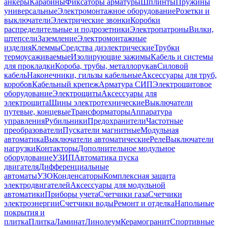
анкеры
Карабины
Фиксаторы арматуры
Шплинты
Пружины
универсальные
Электромонтажное оборудование
Розетки и
выключатели
Электрические звонки
Коробки
распределительные и подрозетники
Электропатроны
Вилки,
штепсели
Заземление
Электромонтажные
изделия
Клеммы
Средства диэлектрические
Трубки
термоусаживаемые
Изолирующие зажимы
Кабель и системы
для прокладки
Короба, трубы, металлорукав
Силовой
кабель
Наконечники, гильзы кабельные
Аксессуары для труб,
коробов
Кабельный крепеж
Арматура СИП
Электрощитовое
оборудование
Электрощиты
Аксессуары для
электрощита
Шины электротехнические
Выключатели
путевые, концевые
Трансформаторы
Аппаратура
управления
Рубильники
Предохранители
Частотные
преобразователи
Пускатели магнитные
Модульная
автоматика
Выключатели автоматические
Реле
Выключатели
нагрузки
Контакторы
Дополнительное модульное
оборудование
УЗИП
Автоматика пуска
двигателя
Дифференциальные
автоматы
УЗО
Конденсаторы
Комплексная защита
электродвигателей
Аксессуары для модульной
автоматики
Приборы учета
Счетчики газа
Счетчики
электроэнергии
Счетчики воды
Ремонт и отделка
Напольные
покрытия и
плитка
Плитка
Ламинат
Линолеум
Керамогранит
Спортивные