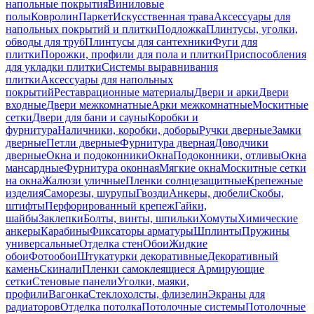
напольные покрытия
Виниловые
полы
Ковролин
Паркет
Искусственная трава
Аксессуары для
напольных покрытий и плитки
Подложка
Плинтусы, уголки,
обводы для труб
Плинтусы для сантехники
Фуги для
плитки
Порожки, профили для пола и плитки
Приспособления
для укладки плитки
Системы выравнивания
плитки
Аксессуары для напольных
покрытий
Реставрационные материалы
Двери и арки
Двери
входные
Двери межкомнатные
Арки межкомнатные
Москитные
сетки
Двери для бани и сауны
Коробки и
фурнитура
Наличники, коробки, доборы
Ручки дверные
Замки
дверные
Петли дверные
Фурнитура дверная
Доводчики
дверные
Окна и подоконники
Окна
Подоконники, отливы
Окна
мансардные
Фурнитура оконная
Мягкие окна
Москитные сетки
на окна
Жалюзи уличные
Пленки солнцезащитные
Крепежные
изделия
Саморезы, шурупы
Гвозди
Анкеры, дюбели
Скобы,
штифты
Перфорированный крепеж
Гайки,
шайбы
Заклепки
Болты, винты, шпильки
Хомуты
Химические
анкеры
Карабины
Фиксаторы арматуры
Шплинты
Пружины
универсальные
Отделка стен
Обои
Жидкие
обои
Фотообои
Штукатурки декоративные
Декоративный
камень
Скинали
Пленки самоклеящиеся
Армирующие
сетки
Стеновые панели
Уголки, маяки,
профили
Вагонка
Стеклохолсты, флизелин
Экраны для
радиаторов
Отделка потолка
Потолочные системы
Потолочные