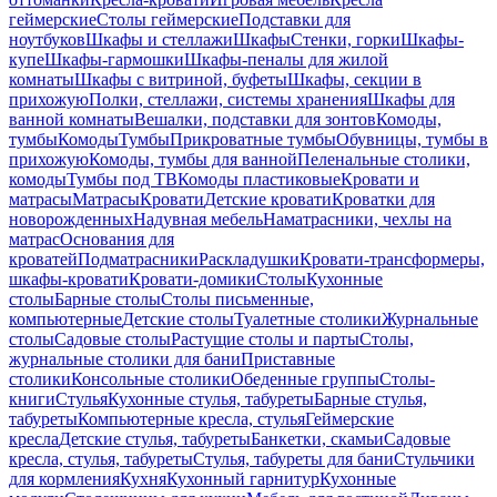
геймерские
Столы геймерские
Подставки для
ноутбуков
Шкафы и стеллажи
Шкафы
Стенки, горки
Шкафы-
купе
Шкафы-гармошки
Шкафы-пеналы для жилой
комнаты
Шкафы с витриной, буфеты
Шкафы, секции в
прихожую
Полки, стеллажи, системы хранения
Шкафы для
ванной комнаты
Вешалки, подставки для зонтов
Комоды,
тумбы
Комоды
Тумбы
Прикроватные тумбы
Обувницы, тумбы в
прихожую
Комоды, тумбы для ванной
Пеленальные столики,
комоды
Тумбы под ТВ
Комоды пластиковые
Кровати и
матрасы
Матрасы
Кровати
Детские кровати
Кроватки для
новорожденных
Надувная мебель
Наматрасники, чехлы на
матрас
Основания для
кроватей
Подматрасники
Раскладушки
Кровати-трансформеры,
шкафы-кровати
Кровати-домики
Столы
Кухонные
столы
Барные столы
Столы письменные,
компьютерные
Детские столы
Туалетные столики
Журнальные
столы
Садовые столы
Растущие столы и парты
Столы,
журнальные столики для бани
Приставные
столики
Консольные столики
Обеденные группы
Столы-
книги
Стулья
Кухонные стулья, табуреты
Барные стулья,
табуреты
Компьютерные кресла, стулья
Геймерские
кресла
Детские стулья, табуреты
Банкетки, скамьи
Садовые
кресла, стулья, табуреты
Стулья, табуреты для бани
Стульчики
для кормления
Кухня
Кухонный гарнитур
Кухонные