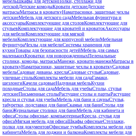
мебель
Шкафы для детской
Полки, стеллажи для
детской
Детские комоды
Кровати детские
Детские
матрасы
Матрасы в кроватку
Наматрасники, защитные чехлы
детские
Мебель для детского сада
Мебельная фурнитура и
аксессуары
Комплектующие для столов
Комплектующие для
стульев
Комплектующие для кроватей и кроваток
Аксессуары
для мебели
Комплектующие для мягкой
мебели
Комплектующие для корпусной мебели
Мебельная
фурнитура
Чехлы для мебели
Системы хранения для
кухни
Товары для безопасности детей
Мебель для самых
маленьких
Кроватки для новорожденных
Пеленальные
столики, комоды, матрасы
Манежи, кровати-манежи
Матрасы в
кроватку
Наматрасники, защитные чехлы в кроватку
Садовая
мебель
Садовые диваны, кресла
Садовые стулья
Садовые,
уличные столы
Комплекты мебели для сада
Гамаки,
шезлонги
Качели садовые
Надувная мебель
Кухни
походные
Столы для сада
Мебель для учебы
Столы, стулья
детские
Письменные столы
Растущие столы и парты
Растущие
кресла и стулья для учебы
Мебель для бани и сауны
Стулья,
табуретки, подставки для бани
Скамьи для бани
Столы для
бани
Журнальные столики для бани
Мебель для кабинета и
офиса
Столы офисные, компьютерные
Кресла, стулья для
офиса
Мягкая мебель для офиса
Шкафы офисные
Стеллажи,
полки для документов
Офисные тумбы
Комплекты мебели для
кабинета
Мебель для лоджии и балкона
Комплекты мебели для