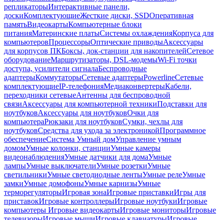
репликаторы
Интерактивные панели,
доски
Комплектующие
Жесткие диски, SSD
Оперативная
память
Видеокарты
Компьютерные блоки
питания
Материнские платы
Системы охлаждения
Корпуса для
компьютеров
Процессоры
Оптические приводы
Аксессуары
для корпусов ПК
Боксы, док-станции для накопителей
Сетевое
оборудование
Маршрутизаторы, DSL-модемы
Wi-Fi точки
доступа, усилители сигнала
Беспроводные
адаптеры
Коммутаторы
Сетевые адаптеры
Powerline
Сетевые
комплектующие
IP-телефония
Медиаконвертеры
Кабели,
переходники сетевые
Антенны для беспроводной
связи
Аксессуары для компьютерной техники
Подставки для
ноутбуков
Аксессуары для ноутбуков
Очки для
компьютера
Рюкзаки для ноутбуков
Сумки, чехлы для
ноутбуков
Средства для ухода за электроникой
Программное
обеспечение
Система Умный дом
Управление умным
домом
Умные колонки, станции
Умные камеры
видеонаблюдения
Умные датчики для дома
Умные
лампы
Умные выключатели
Умные розетки
Умные
светильники
Умные светодиодные ленты
Умные реле
Умные
замки
Умные домофоны
Умные карнизы
Умные
терморегуляторы
Игровая зона
Игровые приставки
Игры для
приставок
Игровые контроллеры
Игровые ноутбуки
Игровые
компьютеры
Игровые видеокарты
Игровые мониторы
Игровые
телевизоры
Игровые мыши
Игровые клавиатуры
Игровые