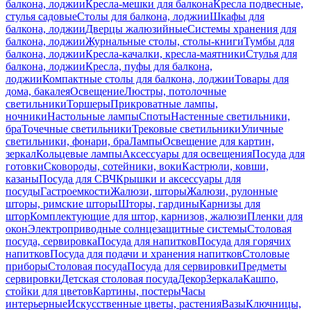
балкона, лоджии
Кресла-мешки для балкона
Кресла подвесные,
стулья садовые
Столы для балкона, лоджии
Шкафы для
балкона, лоджии
Дверцы жалюзийные
Системы хранения для
балкона, лоджии
Журнальные столы, столы-книги
Тумбы для
балкона, лоджии
Кресла-качалки, кресла-маятники
Стулья для
балкона, лоджии
Кресла, пуфы для балкона,
лоджии
Компактные столы для балкона, лоджии
Товары для
дома, бакалея
Освещение
Люстры, потолочные
светильники
Торшеры
Прикроватные лампы,
ночники
Настольные лампы
Споты
Настенные светильники,
бра
Точечные светильники
Трековые светильники
Уличные
светильники, фонари, бра
Лампы
Освещение для картин,
зеркал
Кольцевые лампы
Аксессуары для освещения
Посуда для
готовки
Сковороды, сотейники, воки
Кастрюли, ковши,
казаны
Посуда для СВЧ
Крышки и аксессуары для
посуды
Гастроемкости
Жалюзи, шторы
Жалюзи, рулонные
шторы, римские шторы
Шторы, гардины
Карнизы для
штор
Комплектующие для штор, карнизов, жалюзи
Пленки для
окон
Электроприводные солнцезащитные системы
Столовая
посуда, сервировка
Посуда для напитков
Посуда для горячих
напитков
Посуда для подачи и хранения напитков
Столовые
приборы
Столовая посуда
Посуда для сервировки
Предметы
сервировки
Детская столовая посуда
Декор
Зеркала
Кашпо,
стойки для цветов
Картины, постеры
Часы
интерьерные
Искусственные цветы, растения
Вазы
Ключницы,