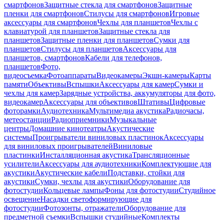
смартфонов
Защитные стекла для смартфонов
Защитные
пленки для смартфонов
Стилусы для смартфонов
Игровые
аксессуары для смартфонов
Чехлы для планшетов
Чехлы с
клавиатурой для планшетов
Защитные стекла для
планшетов
Защитные пленки для планшетов
Сумки для
планшетов
Стилусы для планшетов
Аксессуары для
планшетов, смартфонов
Кабели для телефонов,
планшетов
Фото,
видеосъемка
Фотоаппараты
Видеокамеры
Экшн-камеры
Карты
памяти
Объективы
Вспышки
Аксессуары для камер
Сумки и
чехлы для камер
Зарядные устройства, аккумуляторы для фото,
видеокамер
Аксессуары для объективов
Штативы
Цифровые
фоторамки
Аудиотехника
Мультимедиа акустика
Радиочасы,
метеостанции
Радиоприемники
Музыкальные
центры
Домашние кинотеатры
Акустические
системы
Проигрыватели виниловых пластинок
Аксессуары
для виниловых проигрывателей
Виниловые
пластинки
Инсталляционная акустика
Трансляционные
усилители
Аксессуары для аудиотехники
Комплектующие для
акустики
Акустические кабели
Подставки, стойки для
акустики
Сумки, чехлы для акустики
Оборудование для
фотостудии
Кольцевые лампы
Фоны для фотостудии
Студийное
освещение
Насадки светоформирующие для
фотостудии
Фотозонты, отражатели
Оборудование для
предметной съемки
Вспышки студийные
Комплекты