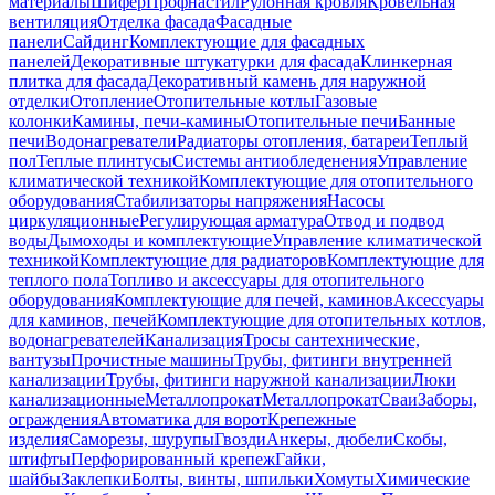
материалы
Шифер
Профнастил
Рулонная кровля
Кровельная
вентиляция
Отделка фасада
Фасадные
панели
Сайдинг
Комплектующие для фасадных
панелей
Декоративные штукатурки для фасада
Клинкерная
плитка для фасада
Декоративный камень для наружной
отделки
Отопление
Отопительные котлы
Газовые
колонки
Камины, печи-камины
Отопительные печи
Банные
печи
Водонагреватели
Радиаторы отопления, батареи
Теплый
пол
Теплые плинтусы
Системы антиобледенения
Управление
климатической техникой
Комплектующие для отопительного
оборудования
Стабилизаторы напряжения
Насосы
циркуляционные
Регулирующая арматура
Отвод и подвод
воды
Дымоходы и комплектующие
Управление климатической
техникой
Комплектующие для радиаторов
Комплектующие для
теплого пола
Топливо и аксессуары для отопительного
оборудования
Комплектующие для печей, каминов
Аксессуары
для каминов, печей
Комплектующие для отопительных котлов,
водонагревателей
Канализация
Тросы сантехнические,
вантузы
Прочистные машины
Трубы, фитинги внутренней
канализации
Трубы, фитинги наружной канализации
Люки
канализационные
Металлопрокат
Металлопрокат
Сваи
Заборы,
ограждения
Автоматика для ворот
Крепежные
изделия
Саморезы, шурупы
Гвозди
Анкеры, дюбели
Скобы,
штифты
Перфорированный крепеж
Гайки,
шайбы
Заклепки
Болты, винты, шпильки
Хомуты
Химические