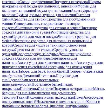
газетницы
Свечи, подсвечники
Предметы интерьера
Ширмы
декоративные
Посуда для выпечки, запекания
Формы для
выпечки, запекания
Посуда для запекания
Аксессуары для
выпечки
Бумага, фольга, рукава для выпечки
Бытовая
химия
Средства для стирки
Средства для посудомоечных
машин
Универсальные, специальные чистящие
средства
Чистящие средства для стекол и зеркал
Чистящие
средства для ванной и туалета
Чистящие средства для
кухни
Средства для мытья посуды
Чистящие средства для
мебели
Чистящие средства для напольных покрытий и
ковров
Средства для ухода за техникой
Освежители
воздуха
Средства от насекомых
Средства ухода за
одеждой
Средства ухода за обувью
Дезинфицирующие
средства
Аксессуары для бара
Сервировка для
напитков
Аксессуары для хранения напитков
Аксессуары для
приготовления коктейлей
Аксессуары для охлаждения
напитков
Наборы для бара, мини-бары
Штопоры, открывалки
для бутылок
Домашний текстиль
Подушки для
сна
Одеяла
Комплекты постельных
принадлежностей
Постельное белье
Пледы,
покрывала
Полотенца
Скатерти
Подушки декоративные
Маски,
беруши для сна
Наполнители для домашнего
текстиля
Ткани
Кухонные ножи, аксессуары
Ножи
Аксессуары
для кухонных ножей
Ножеточки и комплектующие
Ковры и
напольные покрытия
Ковры, циновки, шкуры
Ковры,