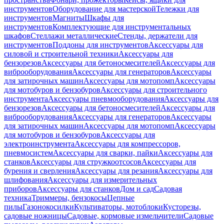
инструментов
Оборудование для мастерской
Тележки для
инструментов
Магниты
Шкафы для
инструментов
Комплектующие для инструментальных
шкафов
Стеллажи металлические
Стенды, держатели для
инструментов
Поддоны для инструментов
Аксессуары для
силовой и строительной техники
Аксессуары для
бензорезов
Аксессуары для бетоносмесителей
Аксессуары для
виброоборудования
Аксессуары для генераторов
Аксессуары
для затирочных машин
Аксессуары для мотопомп
Аксессуары
для мотобуров и бензобуров
Аксессуары для строительного
инструмента
Аксессуары пневмооборудования
Аксессуары для
бензорезов
Аксессуары для бетоносмесителей
Аксессуары для
виброоборудования
Аксессуары для генераторов
Аксессуары
для затирочных машин
Аксессуары для мотопомп
Аксессуары
для мотобуров и бензобуров
Аксессуары для
электроинструмента
Аксессуары для компрессоров,
пневмосистем
Аксессуары для сварки, пайки
Аксессуары для
станков
Аксессуары для стружкоотсосов
Аксессуары для
бурения и сверления
Аксессуары для резания
Аксессуары для
шлифования
Аксессуары для измерительных
приборов
Аксессуары для станков
Дом и сад
Садовая
техника
Триммеры, бензокосы
Цепные
пилы
Газонокосилки
Культиваторы, мотоблоки
Кусторезы,
садовые ножницы
Садовые, кормовые измельчители
Садовые