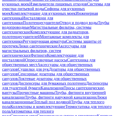
кухонных моек
Измельчители пищевых отходов
Системы для
очистки питьевой воды
Сифоны для кухонных
моек
Комплектующие для кухонных моек
Инженерная
сантехника
Инсталляции для
сантехники
Полотенцесушители
Отвод и подвод воды
Трубы
водопроводные
Магистральные фильтры, системы
сантехнические
Комплектующие для радиаторов,
полотенцесушителей
Монтажные комплекты для
сантехники
Регулирующая арматура
Системы защиты от
протечек
Люки сантехнические
Аксессуары для
магистральных фильтров, систем
сантехнических
Фитинги
Комплектующие для
инсталляций
Опрессовочные насосы
Сантехника для
общественных мест
Аксессуары для общественных
санузлов
Сушилки для рук
Дозаторы для общественных
санузлов
Сенсорные дозаторы для общественных
санузлов
Локтевые дозаторы для общественных
санузлов
Диспенсеры для бумажных полотенец
Диспенсеры
для туалетной бумаги
Канализация
Тросы сантехнические,
вантузы
Прочистные машины
Трубы, фитинги внутренней
канализации
Трубы, фитинги наружной канализации
Люки
канализационные
Теплый пол водяной
Трубы для теплого
пола
Коллекторы и комплектующие
Термостатика для теплого
пола
Автоматика для теплого
пола
Строительство
Строительные смеси и грунтовки
Клеевые