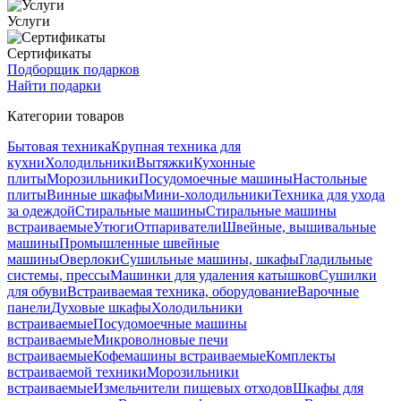
Услуги
Сертификаты
Подборщик подарков
Найти подарки
Категории товаров
Бытовая техника
Крупная техника для
кухни
Холодильники
Вытяжки
Кухонные
плиты
Морозильники
Посудомоечные машины
Настольные
плиты
Винные шкафы
Мини-холодильники
Техника для ухода
за одеждой
Стиральные машины
Стиральные машины
встраиваемые
Утюги
Отпариватели
Швейные, вышивальные
машины
Промышленные швейные
машины
Оверлоки
Сушильные машины, шкафы
Гладильные
системы, прессы
Машинки для удаления катышков
Сушилки
для обуви
Встраиваемая техника, оборудование
Варочные
панели
Духовые шкафы
Холодильники
встраиваемые
Посудомоечные машины
встраиваемые
Микроволновые печи
встраиваемые
Кофемашины встраиваемые
Комплекты
встраиваемой техники
Морозильники
встраиваемые
Измельчители пищевых отходов
Шкафы для