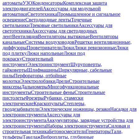
автоматы
УЗО
Конденсаторы
Комплексная защита
электродвигателей
Аксессуары для модульной
автоматики
Светотехника
Промышленное и сигнальное
освещение
Светодиодные ленты
Точечные
светильники
Трековые светильники
Аксессуары для
светотехники
Аксессуары для светодиодных
лент
Вентиляция
Вентиляторы вытяжные
Вентиляторы
канальные
Системы воздуховодов
Решетки вентиляционные,
диффузоры
Проветриватели
Люки
Люки ревизионные
Люки
под плитку
Люки напольные
Люки под
покраску
Строительный
инструмент
Электроинструмент
Шуруповерты,
гайковерты
Шлифмашины
Циркулярные, сабельные
пилы
Перфораторы, отбойные
молотки
Электролобзики
Дрели
Строительные
миксеры
Дальномеры
Многофункциональные
инструменты
Строительные фены
Строительные
пистолеты
Фрезеры
Рубанки, стамески
электрические
Краскопульты
Степлеры,
гвоздезабиватели
Электрические ножницы, резаки
Насадки для
электроинструмента
Аксессуары для
электроинструмента
Аккумуляторы, зарядные устройства для
электроинструмента
Наборы электроинструмента
Силовая и
строительная техника
Бетоносмесители
Генераторы
Тали,
тельферы
Такелаж
Виброплиты, глубинные