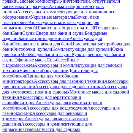
грядки
Садовые компостеры
Уничтожители, отпугиватели
насекомых и грызунов
Автоматизация и контроль
полива
Аксессуары и комплектующие для поливочного
оборудования
Укрывные материалы
Бочки, баки
пластиковые
Аксессуары и комплектующие для
опрыскивателей
Шланги для опрыскивателей
Товары для
бани
Бани
Сауны
Двери для бани и сауны
Бондарные
изделия
Банные принадлежности
Аксессуары для
бани
Оснащение и декор для бани
Измерительные приборы для
бани
Фитобочки, купели
Комплектующие для купелей
Окна
для бани
Мебель для бани и сауны
Ручки дверные для бани и
сауны
Эфирные масла
Спа-бассейны с
гидромассажем
Аксессуары и комплектующие для садовой
техники
Навесное оборудование
Двигатели для
мотоблоков
Прицепы для мотоблоков,
минитракторов
Аксессуары для газонной техники
Аксессуары
для цепных пил
Аксессуары для садовой техники
Аксессуары
для кусторезов, ножниц садовых
Моторные масла для садовой
техники
Аксессуары для аэратоторов и
скарификаторов
Аксессуары для культиваторов и
мотоблоков
Аксессуары для воздуходувок
Аксессуары для
газонокосилок
Аксессуары для бензокос и
триммеров
Аксессуары для моек высокого
давления
Аксессуары и комплектующие для
опрыскивателей
Запчасти для садовых