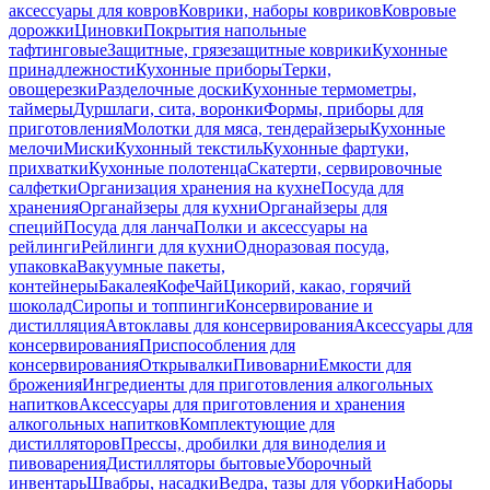
аксессуары для ковров
Коврики, наборы ковриков
Ковровые
дорожки
Циновки
Покрытия напольные
тафтинговые
Защитные, грязезащитные коврики
Кухонные
принадлежности
Кухонные приборы
Терки,
овощерезки
Разделочные доски
Кухонные термометры,
таймеры
Дуршлаги, сита, воронки
Формы, приборы для
приготовления
Молотки для мяса, тендерайзеры
Кухонные
мелочи
Миски
Кухонный текстиль
Кухонные фартуки,
прихватки
Кухонные полотенца
Скатерти, сервировочные
салфетки
Организация хранения на кухне
Посуда для
хранения
Органайзеры для кухни
Органайзеры для
специй
Посуда для ланча
Полки и аксессуары на
рейлинги
Рейлинги для кухни
Одноразовая посуда,
упаковка
Вакуумные пакеты,
контейнеры
Бакалея
Кофе
Чай
Цикорий, какао, горячий
шоколад
Сиропы и топпинги
Консервирование и
дистилляция
Автоклавы для консервирования
Аксессуары для
консервирования
Приспособления для
консервирования
Открывалки
Пивоварни
Емкости для
брожения
Ингредиенты для приготовления алкогольных
напитков
Аксессуары для приготовления и хранения
алкогольных напитков
Комплектующие для
дистилляторов
Прессы, дробилки для виноделия и
пивоварения
Дистилляторы бытовые
Уборочный
инвентарь
Швабры, насадки
Ведра, тазы для уборки
Наборы