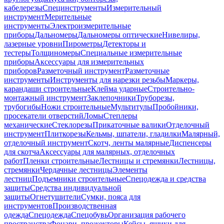
кабелерезы
Специнструменты
Измерительный
инструмент
Мерительные
инструменты
Электроизмерительные
приборы
Дальномеры
Дальномеры оптические
Нивелиры,
лазерные уровни
Пирометры
Детекторы и
тестеры
Толщиномеры
Специальные измерительные
приборы
Аксессуары для измерительных
приборов
Разметочный инструмент
Разметочные
инструменты
Инструменты для нарезки резьбы
Маркеры,
карандаши строительные
Клейма ударные
Строительно-
монтажный инструмент
Заклепочники
Труборезы,
трубогибы
Ножи строительные
Мультитулы
Пробойники,
просекатели отверстий
Ломы
Степлеры
механические
Стеклорезы
Прикаточные валики
Отделочный
инструмент
Плиткорезы
Кельмы, шпатели, гладилки
Малярный,
отделочный инструмент
Скотч, ленты малярные
Диспенсеры
для скотча
Аксессуары для малярных, отделочных
работ
Пленки строительные
Лестницы и стремянки
Лестницы,
стремянки
Чердачные лестницы
Элементы
лестниц
Подъемники строительные
Спецодежда и средства
защиты
Средства индивидуальной
защиты
Огнетушители
Сумки, пояса для
инструментов
Производственная
одежда
Спецодежда
Спецобувь
Организация рабочего
пространства
Фонари, прожекторы
Кейсы, ящики для