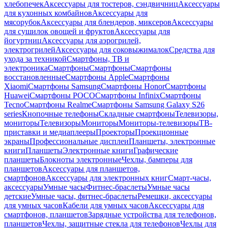
хлебопечек
Аксессуары для тостеров, сэндвичниц
Аксессуары
для кухонных комбайнов
Аксессуары для
мясорубок
Аксессуары для блендеров, миксеров
Аксессуары
для сушилок овощей и фруктов
Аксессуары для
йогуртниц
Аксессуары для аэрогрилей,
электрогрилей
Аксессуары для соковыжималок
Средства для
ухода за техникой
Смартфоны, ТВ и
электроника
Смартфоны
Смартфоны
Смартфоны
восстановленные
Смартфоны Apple
Смартфоны
Xiaomi
Смартфоны Samsung
Смартфоны Honor
Смартфоны
Huawei
Смартфоны POCO
Смартфоны Infinix
Смартфоны
Tecno
Смартфоны Realme
Смартфоны Samsung Galaxy S26
series
Кнопочные телефоны
Складные смартфоны
Телевизоры,
мониторы
Телевизоры
Мониторы
Мониторы-телевизоры
ТВ-
приставки и медиаплееры
Проекторы
Проекционные
экраны
Профессиональные дисплеи
Планшеты, электронные
книги
Планшеты
Электронные книги
Графические
планшеты
Блокноты электронные
Чехлы, бамперы для
планшетов
Аксессуары для планшетов,
смартфонов
Аксессуары для электронных книг
Смарт-часы,
аксессуары
Умные часы
Фитнес-браслеты
Умные часы
детские
Умные часы, фитнес-браслеты
Ремешки, аксессуары
для умных часов
Кабели для умных часов
Аксессуары для
смартфонов, планшетов
Зарядные устройства для телефонов,
планшетов
Чехлы, защитные стекла для телефонов
Чехлы для