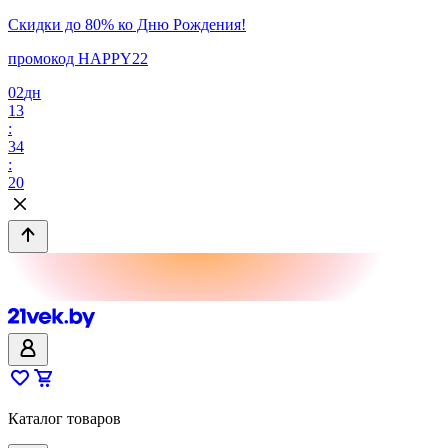
Скидки до 80% ко Дню Рождения!
промокод HAPPY22
02
дн
13
:
34
:
20
Каталог товаров