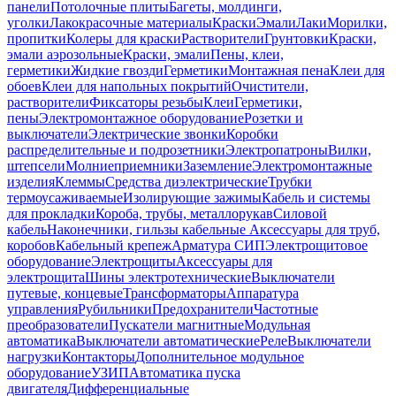
панели
Потолочные плиты
Багеты, молдинги,
уголки
Лакокрасочные материалы
Краски
Эмали
Лаки
Морилки,
пропитки
Колеры для краски
Растворители
Грунтовки
Краски,
эмали аэрозольные
Краски, эмали
Пены, клеи,
герметики
Жидкие гвозди
Герметики
Монтажная пена
Клеи для
обоев
Клеи для напольных покрытий
Очистители,
растворители
Фиксаторы резьбы
Клеи
Герметики,
пены
Электромонтажное оборудование
Розетки и
выключатели
Электрические звонки
Коробки
распределительные и подрозетники
Электропатроны
Вилки,
штепсели
Молниеприемники
Заземление
Электромонтажные
изделия
Клеммы
Средства диэлектрические
Трубки
термоусаживаемые
Изолирующие зажимы
Кабель и системы
для прокладки
Короба, трубы, металлорукав
Силовой
кабель
Наконечники, гильзы кабельные
Аксессуары для труб,
коробов
Кабельный крепеж
Арматура СИП
Электрощитовое
оборудование
Электрощиты
Аксессуары для
электрощита
Шины электротехнические
Выключатели
путевые, концевые
Трансформаторы
Аппаратура
управления
Рубильники
Предохранители
Частотные
преобразователи
Пускатели магнитные
Модульная
автоматика
Выключатели автоматические
Реле
Выключатели
нагрузки
Контакторы
Дополнительное модульное
оборудование
УЗИП
Автоматика пуска
двигателя
Дифференциальные