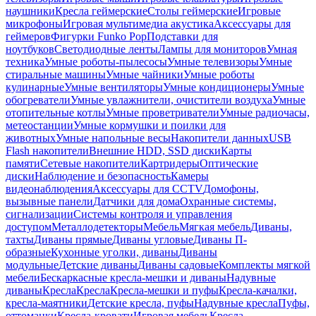
наушники
Кресла геймерские
Столы геймерские
Игровые
микрофоны
Игровая мультимедиа акустика
Аксессуары для
геймеров
Фигурки Funko Pop
Подставки для
ноутбуков
Светодиодные ленты
Лампы для мониторов
Умная
техника
Умные роботы-пылесосы
Умные телевизоры
Умные
стиральные машины
Умные чайники
Умные роботы
кулинарные
Умные вентиляторы
Умные кондиционеры
Умные
обогреватели
Умные увлажнители, очистители воздуха
Умные
отопительные котлы
Умные проветриватели
Умные радиочасы,
метеостанции
Умные кормушки и поилки для
животных
Умные напольные весы
Накопители данных
USB
Flash накопители
Внешние HDD, SSD диски
Карты
памяти
Сетевые накопители
Картридеры
Оптические
диски
Наблюдение и безопасность
Камеры
видеонаблюдения
Аксессуары для CCTV
Домофоны,
вызывные панели
Датчики для дома
Охранные системы,
сигнализации
Системы контроля и управления
доступом
Металлодетекторы
Мебель
Мягкая мебель
Диваны,
тахты
Диваны прямые
Диваны угловые
Диваны П-
образные
Кухонные уголки, диваны
Диваны
модульные
Детские диваны
Диваны садовые
Комплекты мягкой
мебели
Бескаркасные кресла-мешки и диваны
Надувные
диваны
Кресла
Кресла
Кресла-мешки и пуфы
Кресла-качалки,
кресла-маятники
Детские кресла, пуфы
Надувные кресла
Пуфы,
оттоманки
Кресла-кровати
Игровая мебель
Кресла