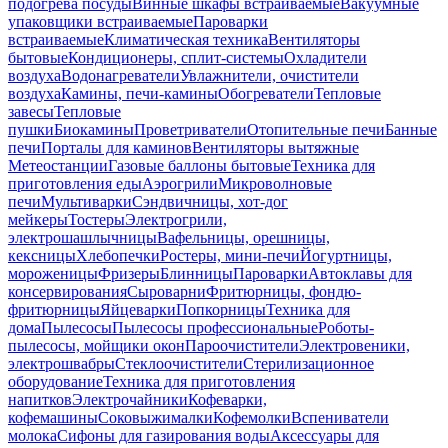
подогрева посуды
Винные шкафы встраиваемые
Вакуумные
упаковщики встраиваемые
Пароварки
встраиваемые
Климатическая техника
Вентиляторы
бытовые
Кондиционеры, сплит-системы
Охладители
воздуха
Водонагреватели
Увлажнители, очистители
воздуха
Камины, печи-камины
Обогреватели
Тепловые
завесы
Тепловые
пушки
Биокамины
Проветриватели
Отопительные печи
Банные
печи
Порталы для каминов
Вентиляторы вытяжные
Метеостанции
Газовые баллоны бытовые
Техника для
приготовления еды
Аэрогрили
Микроволновые
печи
Мультиварки
Сэндвичницы, хот-дог
мейкеры
Тостеры
Электрогрили,
электрошашлычницы
Вафельницы, орешницы,
кексницы
Хлебопечки
Ростеры, мини-печи
Йогуртницы,
мороженицы
Фризеры
Блинницы
Пароварки
Автоклавы для
консервирования
Сыроварни
Фритюрницы, фондю-
фритюрницы
Яйцеварки
Попкорницы
Техника для
дома
Пылесосы
Пылесосы профессиональные
Роботы-
пылесосы, мойщики окон
Пароочистители
Электровеники,
электрошвабры
Стеклоочистители
Стерилизационное
оборудование
Техника для приготовления
напитков
Электрочайники
Кофеварки,
кофемашины
Соковыжималки
Кофемолки
Вспениватели
молока
Сифоны для газирования воды
Аксессуары для