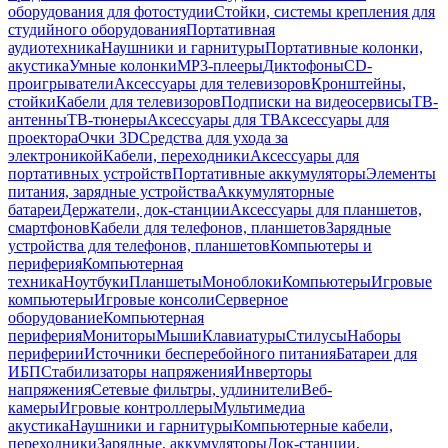
оборудования для фотостудии
Стойки, системы крепления для
студийного оборудования
Портативная
аудиотехника
Наушники и гарнитуры
Портативные колонки,
акустика
Умные колонки
MP3-плееры
Диктофоны
CD-
проигрыватели
Аксессуары для телевизоров
Кронштейны,
стойки
Кабели для телевизоров
Подписки на видеосервисы
ТВ-
антенны
ТВ-тюнеры
Аксессуары для ТВ
Аксессуары для
проектора
Очки 3D
Средства для ухода за
электроникой
Кабели, переходники
Аксессуары для
портативных устройств
Портативные аккумуляторы
Элементы
питания, зарядные устройства
Аккумуляторные
батареи
Держатели, док-станции
Аксессуары для планшетов,
смартфонов
Кабели для телефонов, планшетов
Зарядные
устройства для телефонов, планшетов
Компьютеры и
периферия
Компьютерная
техника
Ноутбуки
Планшеты
Моноблоки
Компьютеры
Игровые
компьютеры
Игровые консоли
Серверное
оборудование
Компьютерная
периферия
Мониторы
Мыши
Клавиатуры
Стилусы
Наборы
периферии
Источники бесперебойного питания
Батареи для
ИБП
Стабилизаторы напряжения
Инверторы
напряжения
Сетевые фильтры, удлинители
Веб-
камеры
Игровые контроллеры
Мультимедиа
акустика
Наушники и гарнитуры
Компьютерные кабели,
переходники
Зарядные, аккумуляторы
Док-станции,