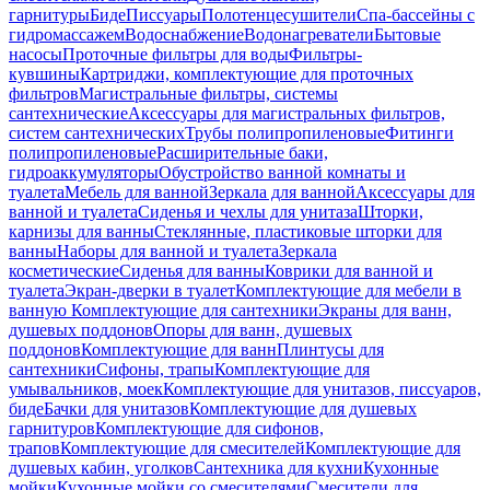
гарнитуры
Биде
Писсуары
Полотенцесушители
Спа-бассейны с
гидромассажем
Водоснабжение
Водонагреватели
Бытовые
насосы
Проточные фильтры для воды
Фильтры-
кувшины
Картриджи, комплектующие для проточных
фильтров
Магистральные фильтры, системы
сантехнические
Аксессуары для магистральных фильтров,
систем сантехнических
Трубы полипропиленовые
Фитинги
полипропиленовые
Расширительные баки,
гидроаккумуляторы
Обустройство ванной комнаты и
туалета
Мебель для ванной
Зеркала для ванной
Аксессуары для
ванной и туалета
Сиденья и чехлы для унитаза
Шторки,
карнизы для ванны
Стеклянные, пластиковые шторки для
ванны
Наборы для ванной и туалета
Зеркала
косметические
Сиденья для ванны
Коврики для ванной и
туалета
Экран-дверки в туалет
Комплектующие для мебели в
ванную
Комплектующие для сантехники
Экраны для ванн,
душевых поддонов
Опоры для ванн, душевых
поддонов
Комплектующие для ванн
Плинтусы для
сантехники
Сифоны, трапы
Комплектующие для
умывальников, моек
Комплектующие для унитазов, писсуаров,
биде
Бачки для унитазов
Комплектующие для душевых
гарнитуров
Комплектующие для сифонов,
трапов
Комплектующие для смесителей
Комплектующие для
душевых кабин, уголков
Сантехника для кухни
Кухонные
мойки
Кухонные мойки со смесителями
Смесители для