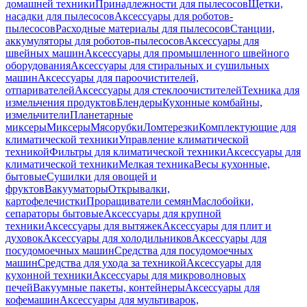
домашней техники
Принадлежности для пылесосов
Щетки,
насадки для пылесосов
Аксессуары для роботов-
пылесосов
Расходные материалы для пылесосов
Станции,
аккумуляторы для роботов-пылесосов
Аксессуары для
швейных машин
Аксессуары для промышленного швейного
оборудования
Аксессуары для стиральных и сушильных
машин
Аксессуары для пароочистителей,
отпаривателей
Аксессуары для стеклоочистителей
Техника для
измельчения продуктов
Блендеры
Кухонные комбайны,
измельчители
Планетарные
миксеры
Миксеры
Мясорубки
Ломтерезки
Комплектующие для
климатической техники
Управление климатической
техникой
Фильтры для климатической техники
Аксессуары для
климатической техники
Мелкая техника
Весы кухонные,
бытовые
Сушилки для овощей и
фруктов
Вакууматоры
Открывалки,
картофелечистки
Проращиватели семян
Маслобойки,
сепараторы бытовые
Аксессуары для крупной
техники
Аксессуары для вытяжек
Аксессуары для плит и
духовок
Аксессуары для холодильников
Аксессуары для
посудомоечных машин
Средства для посудомоечных
машин
Средства для ухода за техникой
Аксессуары для
кухонной техники
Аксессуары для микроволновых
печей
Вакуумные пакеты, контейнеры
Аксессуары для
кофемашин
Аксессуары для мультиварок,