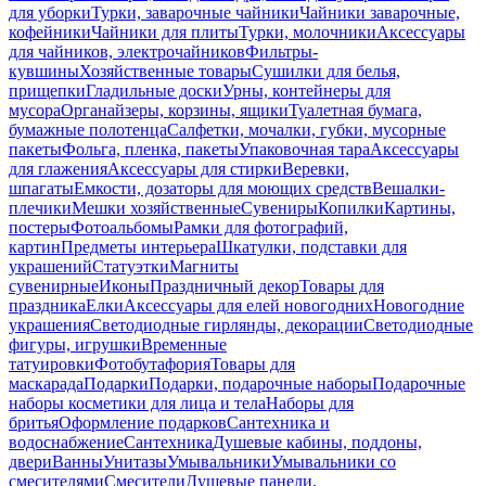
для уборки
Турки, заварочные чайники
Чайники заварочные,
кофейники
Чайники для плиты
Турки, молочники
Аксессуары
для чайников, электрочайников
Фильтры-
кувшины
Хозяйственные товары
Сушилки для белья,
прищепки
Гладильные доски
Урны, контейнеры для
мусора
Органайзеры, корзины, ящики
Туалетная бумага,
бумажные полотенца
Салфетки, мочалки, губки, мусорные
пакеты
Фольга, пленка, пакеты
Упаковочная тара
Аксессуары
для глажения
Аксессуары для стирки
Веревки,
шпагаты
Емкости, дозаторы для моющих средств
Вешалки-
плечики
Мешки хозяйственные
Сувениры
Копилки
Картины,
постеры
Фотоальбомы
Рамки для фотографий,
картин
Предметы интерьера
Шкатулки, подставки для
украшений
Статуэтки
Магниты
сувенирные
Иконы
Праздничный декор
Товары для
праздника
Елки
Аксессуары для елей новогодних
Новогодние
украшения
Светодиодные гирлянды, декорации
Светодиодные
фигуры, игрушки
Временные
татуировки
Фотобутафория
Товары для
маскарада
Подарки
Подарки, подарочные наборы
Подарочные
наборы косметики для лица и тела
Наборы для
бритья
Оформление подарков
Сантехника и
водоснабжение
Сантехника
Душевые кабины, поддоны,
двери
Ванны
Унитазы
Умывальники
Умывальники со
смесителями
Смесители
Душевые панели,