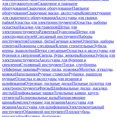
для стружкоотсосов
Сварочное и паяльное
оборудование
Сварочное оборудование
Паяльное
оборудование
Сварочные маски, аксессуары
Комплектующие
для сварочного оборудования
Аксессуары для сварки,
пайки
Оснастка для электроинструмента
Оснастка, наборы
оснастки
Насадки для граверов
Щетки для
электроинструмента
Развертки
Пуансоны
Щетки для
электродвигателей
Слесарный инструмент
Наборы
инструментов
Головки, биты
Гаечные ключи
Отвертки, наборы
отверток
Ножницы слесарные
Клещи строительные
Зубила,
керны, выколотки
Щетки слесарные
Оснастка и аксессуары для
бурения и сверления
Сверла, буры, зенкеры
Коронки
Зубила для
электроинструмента
Аксессуары для бурения и
сверления
Столярный инструмент
Тиски, струбцины,
гейферные зажимы
Ручные пилы, ножовки
Молотки, кувалды,
киянки
Напильники
Ручные стамески
Рубанки, рашпили
ручные
Оснастка и аксессуары для резания и
шлифования
Отрезные, пильные диски
Пильные полотна для
электроинструмента
Фрезы
Шлифовальные диски, насадки,
листы
Шлифовальные чашки
Точильные камни, круги,
сегменты
Полировальные валы
Направляющие
шины
Комплектующие для резания
Аксессуары для
резания
Аксессуары для шлифования
Электромонтажный
инструмент
Обжимной инструмент
Плоскогубцы,
круглогубцы
Кусачки, болторезы,