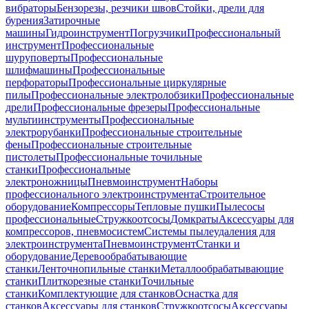
вибраторы
Бензорезы, резчики швов
Стойки, дрели для
бурения
Затирочные
машины
Гидроинструмент
Погрузчики
Профессиональный
инструмент
Профессиональные
шуруповерты
Профессиональные
шлифмашины
Профессиональные
перфораторы
Профессиональные циркулярные
пилы
Профессиональные электролобзики
Профессиональные
дрели
Профессиональные фрезеры
Профессиональные
мультиинструменты
Профессиональные
электрорубанки
Профессиональные строительные
фены
Профессиональные строительные
пистолеты
Профессиональные точильные
станки
Профессиональные
электроножницы
Пневмоинструмент
Наборы
профессионального электроинструмента
Строительное
оборудование
Компрессоры
Тепловые пушки
Пылесосы
профессиональные
Стружкоотсосы
Домкраты
Аксессуары для
компрессоров, пневмосистем
Системы пылеудаления для
электроинструмента
Пневмоинструмент
Станки и
оборудование
Деревообрабатывающие
станки
Ленточнопильные станки
Металлообрабатывающие
станки
Плиткорезные станки
Точильные
станки
Комплектующие для станков
Оснастка для
станков
Аксессуары для станков
Стружкоотсосы
Аксессуары