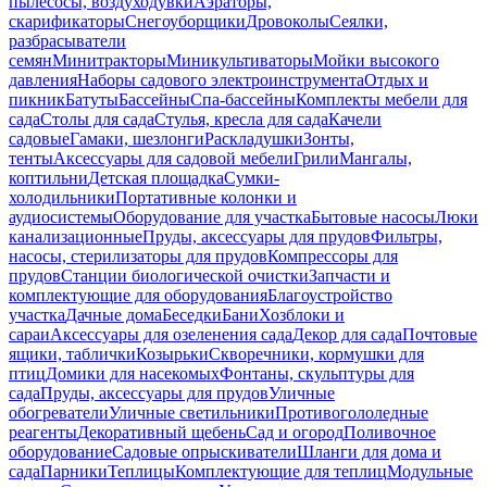
пылесосы, воздуходувки
Аэраторы,
скарификаторы
Снегоуборщики
Дровоколы
Сеялки,
разбрасыватели
семян
Минитракторы
Миникультиваторы
Мойки высокого
давления
Наборы садового электроинструмента
Отдых и
пикник
Батуты
Бассейны
Спа-бассейны
Комплекты мебели для
сада
Столы для сада
Стулья, кресла для сада
Качели
садовые
Гамаки, шезлонги
Раскладушки
Зонты,
тенты
Аксессуары для садовой мебели
Грили
Мангалы,
коптильни
Детская площадка
Сумки-
холодильники
Портативные колонки и
аудиосистемы
Оборудование для участка
Бытовые насосы
Люки
канализационные
Пруды, аксессуары для прудов
Фильтры,
насосы, стерилизаторы для прудов
Компрессоры для
прудов
Станции биологической очистки
Запчасти и
комплектующие для оборудования
Благоустройство
участка
Дачные дома
Беседки
Бани
Хозблоки и
сараи
Аксессуары для озеленения сада
Декор для сада
Почтовые
ящики, таблички
Козырьки
Скворечники, кормушки для
птиц
Домики для насекомых
Фонтаны, скульптуры для
сада
Пруды, аксессуары для прудов
Уличные
обогреватели
Уличные светильники
Противогололедные
реагенты
Декоративный щебень
Сад и огород
Поливочное
оборудование
Садовые опрыскиватели
Шланги для дома и
сада
Парники
Теплицы
Комплектующие для теплиц
Модульные