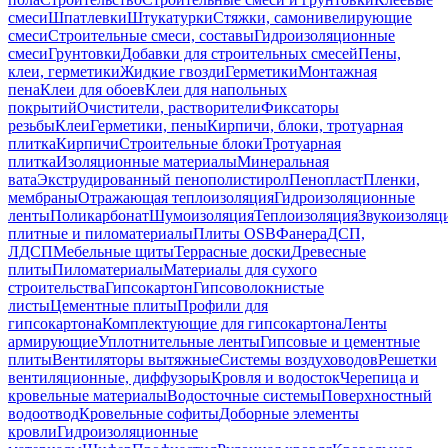
смеси
Шпатлевки
Штукатурки
Стяжки, самонивелирующие
смеси
Строительные смеси, составы
Гидроизоляционные
смеси
Грунтовки
Добавки для строительных смесей
Пены,
клеи, герметики
Жидкие гвозди
Герметики
Монтажная
пена
Клеи для обоев
Клеи для напольных
покрытий
Очистители, растворители
Фиксаторы
резьбы
Клеи
Герметики, пены
Кирпичи, блоки, тротуарная
плитка
Кирпичи
Строительные блоки
Тротуарная
плитка
Изоляционные материалы
Минеральная
вата
Экструдированный пенополистирол
Пенопласт
Пленки,
мембраны
Отражающая теплоизоляция
Гидроизоляционные
ленты
Поликарбонат
Шумоизоляция
Теплоизоляция
Звукоизоляц
плитные и пиломатериалы
Плиты OSB
Фанера
ДСП,
ЛДСП
Мебельные щиты
Террасные доски
Древесные
плиты
Пиломатериалы
Материалы для сухого
строительства
Гипсокартон
Гипсоволокнистые
листы
Цементные плиты
Профили для
гипсокартона
Комплектующие для гипсокартона
Ленты
армирующие
Уплотнительные ленты
Гипсовые и цементные
плиты
Вентиляторы вытяжные
Системы воздуховодов
Решетки
вентиляционные, диффузоры
Кровля и водосток
Черепица и
кровельные материалы
Водосточные системы
Поверхностный
водоотвод
Кровельные софиты
Доборные элементы
кровли
Гидроизоляционные