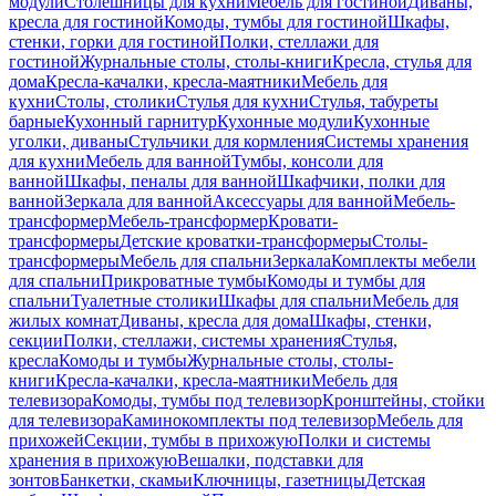
модули
Столешницы для кухни
Мебель для гостиной
Диваны,
кресла для гостиной
Комоды, тумбы для гостиной
Шкафы,
стенки, горки для гостиной
Полки, стеллажи для
гостиной
Журнальные столы, столы-книги
Кресла, стулья для
дома
Кресла-качалки, кресла-маятники
Мебель для
кухни
Столы, столики
Стулья для кухни
Стулья, табуреты
барные
Кухонный гарнитур
Кухонные модули
Кухонные
уголки, диваны
Стульчики для кормления
Системы хранения
для кухни
Мебель для ванной
Тумбы, консоли для
ванной
Шкафы, пеналы для ванной
Шкафчики, полки для
ванной
Зеркала для ванной
Аксессуары для ванной
Мебель-
трансформер
Мебель-трансформер
Кровати-
трансформеры
Детские кроватки-трансформеры
Столы-
трансформеры
Мебель для спальни
Зеркала
Комплекты мебели
для спальни
Прикроватные тумбы
Комоды и тумбы для
спальни
Туалетные столики
Шкафы для спальни
Мебель для
жилых комнат
Диваны, кресла для дома
Шкафы, стенки,
секции
Полки, стеллажи, системы хранения
Стулья,
кресла
Комоды и тумбы
Журнальные столы, столы-
книги
Кресла-качалки, кресла-маятники
Мебель для
телевизора
Комоды, тумбы под телевизор
Кронштейны, стойки
для телевизора
Каминокомплекты под телевизор
Мебель для
прихожей
Секции, тумбы в прихожую
Полки и системы
хранения в прихожую
Вешалки, подставки для
зонтов
Банкетки, скамьи
Ключницы, газетницы
Детская