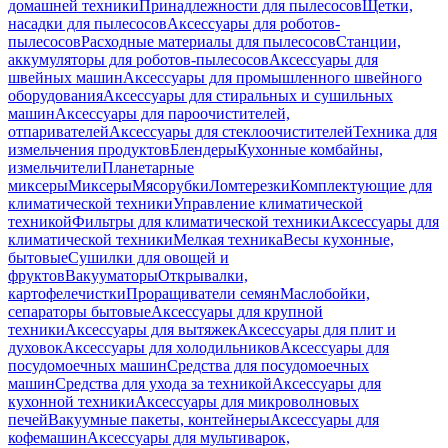
домашней техники
Принадлежности для пылесосов
Щетки,
насадки для пылесосов
Аксессуары для роботов-
пылесосов
Расходные материалы для пылесосов
Станции,
аккумуляторы для роботов-пылесосов
Аксессуары для
швейных машин
Аксессуары для промышленного швейного
оборудования
Аксессуары для стиральных и сушильных
машин
Аксессуары для пароочистителей,
отпаривателей
Аксессуары для стеклоочистителей
Техника для
измельчения продуктов
Блендеры
Кухонные комбайны,
измельчители
Планетарные
миксеры
Миксеры
Мясорубки
Ломтерезки
Комплектующие для
климатической техники
Управление климатической
техникой
Фильтры для климатической техники
Аксессуары для
климатической техники
Мелкая техника
Весы кухонные,
бытовые
Сушилки для овощей и
фруктов
Вакууматоры
Открывалки,
картофелечистки
Проращиватели семян
Маслобойки,
сепараторы бытовые
Аксессуары для крупной
техники
Аксессуары для вытяжек
Аксессуары для плит и
духовок
Аксессуары для холодильников
Аксессуары для
посудомоечных машин
Средства для посудомоечных
машин
Средства для ухода за техникой
Аксессуары для
кухонной техники
Аксессуары для микроволновых
печей
Вакуумные пакеты, контейнеры
Аксессуары для
кофемашин
Аксессуары для мультиварок,