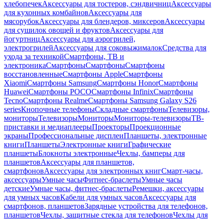
хлебопечек
Аксессуары для тостеров, сэндвичниц
Аксессуары
для кухонных комбайнов
Аксессуары для
мясорубок
Аксессуары для блендеров, миксеров
Аксессуары
для сушилок овощей и фруктов
Аксессуары для
йогуртниц
Аксессуары для аэрогрилей,
электрогрилей
Аксессуары для соковыжималок
Средства для
ухода за техникой
Смартфоны, ТВ и
электроника
Смартфоны
Смартфоны
Смартфоны
восстановленные
Смартфоны Apple
Смартфоны
Xiaomi
Смартфоны Samsung
Смартфоны Honor
Смартфоны
Huawei
Смартфоны POCO
Смартфоны Infinix
Смартфоны
Tecno
Смартфоны Realme
Смартфоны Samsung Galaxy S26
series
Кнопочные телефоны
Складные смартфоны
Телевизоры,
мониторы
Телевизоры
Мониторы
Мониторы-телевизоры
ТВ-
приставки и медиаплееры
Проекторы
Проекционные
экраны
Профессиональные дисплеи
Планшеты, электронные
книги
Планшеты
Электронные книги
Графические
планшеты
Блокноты электронные
Чехлы, бамперы для
планшетов
Аксессуары для планшетов,
смартфонов
Аксессуары для электронных книг
Смарт-часы,
аксессуары
Умные часы
Фитнес-браслеты
Умные часы
детские
Умные часы, фитнес-браслеты
Ремешки, аксессуары
для умных часов
Кабели для умных часов
Аксессуары для
смартфонов, планшетов
Зарядные устройства для телефонов,
планшетов
Чехлы, защитные стекла для телефонов
Чехлы для