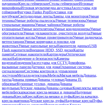
наушники
Кресла геймерские
Столы геймерские
Игровые
микрофоны
Игровая мультимедиа акустика
Аксессуары для
геймеров
Фигурки Funko Pop
Подставки для
ноутбуков
Светодиодные ленты
Лампы для мониторов
Умная
техника
Умные роботы-пылесосы
Умные телевизоры
Умные
стиральные машины
Умные чайники
Умные роботы
кулинарные
Умные вентиляторы
Умные кондиционеры
Умные
обогреватели
Умные увлажнители, очистители воздуха
Умные
отопительные котлы
Умные проветриватели
Умные радиочасы,
метеостанции
Умные кормушки и поилки для
животных
Умные напольные весы
Накопители данных
USB
Flash накопители
Внешние HDD, SSD диски
Карты
памяти
Сетевые накопители
Картридеры
Оптические
диски
Наблюдение и безопасность
Камеры
видеонаблюдения
Аксессуары для CCTV
Домофоны,
вызывные панели
Датчики для дома
Охранные системы,
сигнализации
Системы контроля и управления
доступом
Металлодетекторы
Мебель
Мягкая мебель
Диваны,
тахты
Диваны прямые
Диваны угловые
Диваны П-
образные
Кухонные уголки, диваны
Диваны
модульные
Детские диваны
Диваны садовые
Комплекты мягкой
мебели
Бескаркасные кресла-мешки и диваны
Надувные
диваны
Кресла
Кресла
Кресла-мешки и пуфы
Кресла-качалки,
кресла-маятники
Детские кресла, пуфы
Надувные кресла
Пуфы,
оттоманки
Кресла-кровати
Игровая мебель
Кресла