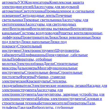
автоматы
УЗО
Конденсаторы
Комплексная защита
электродвигателей
Аксессуары для модульной
автоматики
Светотехника
Промышленное и сигнальное
освещение
Светодиодные ленты
Точечные
светильники
Трековые светильники
Аксессуары для
светотехники
Аксессуары для светодиодных
лент
Вентиляция
Вентиляторы вытяжные
Вентиляторы
канальные
Системы воздуховодов
Решетки вентиляционные,
диффузоры
Проветриватели
Люки
Люки ревизионные
Люки
под плитку
Люки напольные
Люки под
покраску
Строительный
инструмент
Электроинструмент
Шуруповерты,
гайковерты
Шлифмашины
Циркулярные, сабельные
пилы
Перфораторы, отбойные
молотки
Электролобзики
Дрели
Строительные
миксеры
Дальномеры
Многофункциональные
инструменты
Строительные фены
Строительные
пистолеты
Фрезеры
Рубанки, стамески
электрические
Краскопульты
Степлеры,
гвоздезабиватели
Электрические ножницы, резаки
Насадки для
электроинструмента
Аксессуары для
электроинструмента
Аккумуляторы, зарядные устройства для
электроинструмента
Наборы электроинструмента
Силовая и
строительная техника
Бетоносмесители
Генераторы
Тали,
тельферы
Такелаж
Виброплиты, глубинные