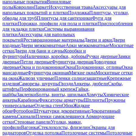
напольные покрытия
Виниловые
полы
Ковролин
Паркет
Искусственная трава
Аксессуары для
напольных покрытий и плитки
Подложка
Плинтусы, уголки,
обводы для труб
Плинтусы для сантехники
Фуги для
плитки
Порожки, профили для пола и плитки
Приспособления
для укладки плитки
Системы выравнивания
плитки
Аксессуары для напольных
покрытий
Реставрационные материалы
Двери и арки
Двери
входные
Двери межкомнатные
Арки межкомнатные
Москитные
сетки
Двери для бани и сауны
Коробки и
фурнитура
Наличники, коробки, доборы
Ручки дверные
Замки
дверные
Петли дверные
Фурнитура дверная
Доводчики
дверные
Окна и подоконники
Окна
Подоконники, отливы
Окна
мансардные
Фурнитура оконная
Мягкие окна
Москитные сетки
на окна
Жалюзи уличные
Пленки солнцезащитные
Крепежные
изделия
Саморезы, шурупы
Гвозди
Анкеры, дюбели
Скобы,
штифты
Перфорированный крепеж
Гайки,
шайбы
Заклепки
Болты, винты, шпильки
Хомуты
Химические
анкеры
Карабины
Фиксаторы арматуры
Шплинты
Пружины
универсальные
Отделка стен
Обои
Жидкие
обои
Фотообои
Штукатурки декоративные
Декоративный
камень
Скинали
Пленки самоклеящиеся
Армирующие
сетки
Стеновые панели
Уголки, маяки,
профили
Вагонка
Стеклохолсты, флизелин
Экраны для
радиаторов
Отделка потолка
Потолочные системы
Потолочные