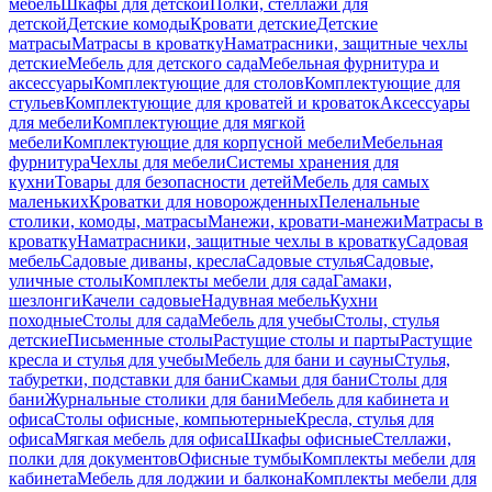
мебель
Шкафы для детской
Полки, стеллажи для
детской
Детские комоды
Кровати детские
Детские
матрасы
Матрасы в кроватку
Наматрасники, защитные чехлы
детские
Мебель для детского сада
Мебельная фурнитура и
аксессуары
Комплектующие для столов
Комплектующие для
стульев
Комплектующие для кроватей и кроваток
Аксессуары
для мебели
Комплектующие для мягкой
мебели
Комплектующие для корпусной мебели
Мебельная
фурнитура
Чехлы для мебели
Системы хранения для
кухни
Товары для безопасности детей
Мебель для самых
маленьких
Кроватки для новорожденных
Пеленальные
столики, комоды, матрасы
Манежи, кровати-манежи
Матрасы в
кроватку
Наматрасники, защитные чехлы в кроватку
Садовая
мебель
Садовые диваны, кресла
Садовые стулья
Садовые,
уличные столы
Комплекты мебели для сада
Гамаки,
шезлонги
Качели садовые
Надувная мебель
Кухни
походные
Столы для сада
Мебель для учебы
Столы, стулья
детские
Письменные столы
Растущие столы и парты
Растущие
кресла и стулья для учебы
Мебель для бани и сауны
Стулья,
табуретки, подставки для бани
Скамьи для бани
Столы для
бани
Журнальные столики для бани
Мебель для кабинета и
офиса
Столы офисные, компьютерные
Кресла, стулья для
офиса
Мягкая мебель для офиса
Шкафы офисные
Стеллажи,
полки для документов
Офисные тумбы
Комплекты мебели для
кабинета
Мебель для лоджии и балкона
Комплекты мебели для