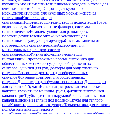
кухонных моек
Измельчители пищевых отходов
Системы для
очистки питьевой воды
Сифоны для кухонных
моек
Комплектующие для кухонных моек
Инженерная
сантехника
Инсталляции для
сантехники
Полотенцесушители
Отвод и подвод воды
Трубы
водопроводные
Магистральные фильтры, системы
сантехнические
Комплектующие для радиаторов,
полотенцесушителей
Монтажные комплекты для
сантехники
Регулирующая арматура
Системы защиты от
протечек
Люки сантехнические
Аксессуары для
магистральных фильтров, систем
сантехнических
Фитинги
Комплектующие для
инсталляций
Опрессовочные насосы
Сантехника для
общественных мест
Аксессуары для общественных
санузлов
Сушилки для рук
Дозаторы для общественных
санузлов
Сенсорные дозаторы для общественных
санузлов
Локтевые дозаторы для общественных
санузлов
Диспенсеры для бумажных полотенец
Диспенсеры
для туалетной бумаги
Канализация
Тросы сантехнические,
вантузы
Прочистные машины
Трубы, фитинги внутренней
канализации
Трубы, фитинги наружной канализации
Люки
канализационные
Теплый пол водяной
Трубы для теплого
пола
Коллекторы и комплектующие
Термостатика для теплого
пола
Автоматика для теплого
пола
Строительство
Строительные смеси и грунтовки
Клеевые