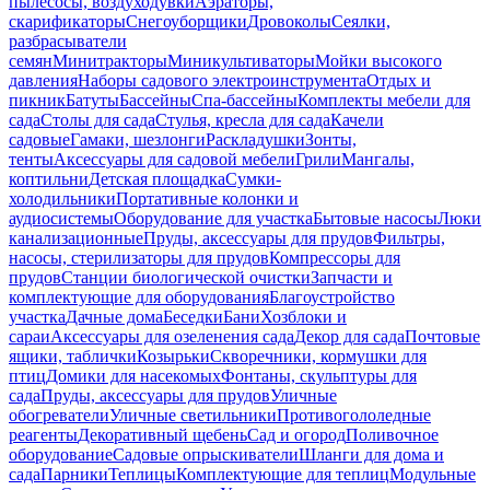
пылесосы, воздуходувки
Аэраторы,
скарификаторы
Снегоуборщики
Дровоколы
Сеялки,
разбрасыватели
семян
Минитракторы
Миникультиваторы
Мойки высокого
давления
Наборы садового электроинструмента
Отдых и
пикник
Батуты
Бассейны
Спа-бассейны
Комплекты мебели для
сада
Столы для сада
Стулья, кресла для сада
Качели
садовые
Гамаки, шезлонги
Раскладушки
Зонты,
тенты
Аксессуары для садовой мебели
Грили
Мангалы,
коптильни
Детская площадка
Сумки-
холодильники
Портативные колонки и
аудиосистемы
Оборудование для участка
Бытовые насосы
Люки
канализационные
Пруды, аксессуары для прудов
Фильтры,
насосы, стерилизаторы для прудов
Компрессоры для
прудов
Станции биологической очистки
Запчасти и
комплектующие для оборудования
Благоустройство
участка
Дачные дома
Беседки
Бани
Хозблоки и
сараи
Аксессуары для озеленения сада
Декор для сада
Почтовые
ящики, таблички
Козырьки
Скворечники, кормушки для
птиц
Домики для насекомых
Фонтаны, скульптуры для
сада
Пруды, аксессуары для прудов
Уличные
обогреватели
Уличные светильники
Противогололедные
реагенты
Декоративный щебень
Сад и огород
Поливочное
оборудование
Садовые опрыскиватели
Шланги для дома и
сада
Парники
Теплицы
Комплектующие для теплиц
Модульные