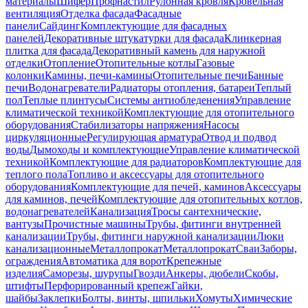
материалы
Шифер
Профнастил
Рулонная кровля
Кровельная
вентиляция
Отделка фасада
Фасадные
панели
Сайдинг
Комплектующие для фасадных
панелей
Декоративные штукатурки для фасада
Клинкерная
плитка для фасада
Декоративный камень для наружной
отделки
Отопление
Отопительные котлы
Газовые
колонки
Камины, печи-камины
Отопительные печи
Банные
печи
Водонагреватели
Радиаторы отопления, батареи
Теплый
пол
Теплые плинтусы
Системы антиобледенения
Управление
климатической техникой
Комплектующие для отопительного
оборудования
Стабилизаторы напряжения
Насосы
циркуляционные
Регулирующая арматура
Отвод и подвод
воды
Дымоходы и комплектующие
Управление климатической
техникой
Комплектующие для радиаторов
Комплектующие для
теплого пола
Топливо и аксессуары для отопительного
оборудования
Комплектующие для печей, каминов
Аксессуары
для каминов, печей
Комплектующие для отопительных котлов,
водонагревателей
Канализация
Тросы сантехнические,
вантузы
Прочистные машины
Трубы, фитинги внутренней
канализации
Трубы, фитинги наружной канализации
Люки
канализационные
Металлопрокат
Металлопрокат
Сваи
Заборы,
ограждения
Автоматика для ворот
Крепежные
изделия
Саморезы, шурупы
Гвозди
Анкеры, дюбели
Скобы,
штифты
Перфорированный крепеж
Гайки,
шайбы
Заклепки
Болты, винты, шпильки
Хомуты
Химические