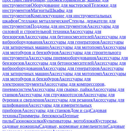
инструментов
Оборудование для мастерской
Тележки для
инструментов
Магниты
Шкафы для
инструментов
Комплектующие для инструментальных
шкафов
Стеллажи металлические
Стенды, держатели для
инструментов
Поддоны для инструментов
Аксессуары для
силовой и строительной техники
Аксессуары для
бензорезов
Аксессуары для бетоносмесителей
Аксессуары для
виброоборудования
Аксессуары для генераторов
Аксессуары
для затирочных машин
Аксессуары для мотопомп
Аксессуары
для мотобуров и бензобуров
Аксессуары для строительного
инструмента
Аксессуары пневмооборудования
Аксессуары для
бензорезов
Аксессуары для бетоносмесителей
Аксессуары для
виброоборудования
Аксессуары для генераторов
Аксессуары
для затирочных машин
Аксессуары для мотопомп
Аксессуары
для мотобуров и бензобуров
Аксессуары для
электроинструмента
Аксессуары для компрессоров,
пневмосистем
Аксессуары для сварки, пайки
Аксессуары для
станков
Аксессуары для стружкоотсосов
Аксессуары для
бурения и сверления
Аксессуары для резания
Аксессуары для
шлифования
Аксессуары для измерительных
приборов
Аксессуары для станков
Дом и сад
Садовая
техника
Триммеры, бензокосы
Цепные
пилы
Газонокосилки
Культиваторы, мотоблоки
Кусторезы,
садовые ножницы
Садовые, кормовые измельчители
Садовые