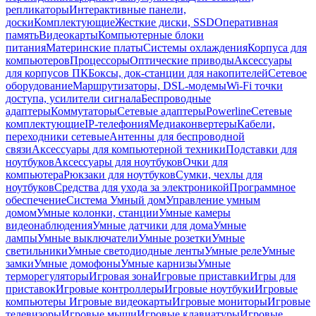
репликаторы
Интерактивные панели,
доски
Комплектующие
Жесткие диски, SSD
Оперативная
память
Видеокарты
Компьютерные блоки
питания
Материнские платы
Системы охлаждения
Корпуса для
компьютеров
Процессоры
Оптические приводы
Аксессуары
для корпусов ПК
Боксы, док-станции для накопителей
Сетевое
оборудование
Маршрутизаторы, DSL-модемы
Wi-Fi точки
доступа, усилители сигнала
Беспроводные
адаптеры
Коммутаторы
Сетевые адаптеры
Powerline
Сетевые
комплектующие
IP-телефония
Медиаконвертеры
Кабели,
переходники сетевые
Антенны для беспроводной
связи
Аксессуары для компьютерной техники
Подставки для
ноутбуков
Аксессуары для ноутбуков
Очки для
компьютера
Рюкзаки для ноутбуков
Сумки, чехлы для
ноутбуков
Средства для ухода за электроникой
Программное
обеспечение
Система Умный дом
Управление умным
домом
Умные колонки, станции
Умные камеры
видеонаблюдения
Умные датчики для дома
Умные
лампы
Умные выключатели
Умные розетки
Умные
светильники
Умные светодиодные ленты
Умные реле
Умные
замки
Умные домофоны
Умные карнизы
Умные
терморегуляторы
Игровая зона
Игровые приставки
Игры для
приставок
Игровые контроллеры
Игровые ноутбуки
Игровые
компьютеры
Игровые видеокарты
Игровые мониторы
Игровые
телевизоры
Игровые мыши
Игровые клавиатуры
Игровые