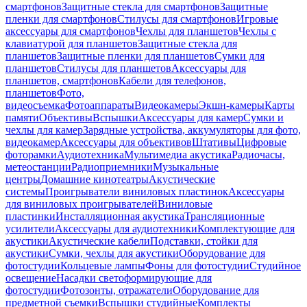
смартфонов
Защитные стекла для смартфонов
Защитные
пленки для смартфонов
Стилусы для смартфонов
Игровые
аксессуары для смартфонов
Чехлы для планшетов
Чехлы с
клавиатурой для планшетов
Защитные стекла для
планшетов
Защитные пленки для планшетов
Сумки для
планшетов
Стилусы для планшетов
Аксессуары для
планшетов, смартфонов
Кабели для телефонов,
планшетов
Фото,
видеосъемка
Фотоаппараты
Видеокамеры
Экшн-камеры
Карты
памяти
Объективы
Вспышки
Аксессуары для камер
Сумки и
чехлы для камер
Зарядные устройства, аккумуляторы для фото,
видеокамер
Аксессуары для объективов
Штативы
Цифровые
фоторамки
Аудиотехника
Мультимедиа акустика
Радиочасы,
метеостанции
Радиоприемники
Музыкальные
центры
Домашние кинотеатры
Акустические
системы
Проигрыватели виниловых пластинок
Аксессуары
для виниловых проигрывателей
Виниловые
пластинки
Инсталляционная акустика
Трансляционные
усилители
Аксессуары для аудиотехники
Комплектующие для
акустики
Акустические кабели
Подставки, стойки для
акустики
Сумки, чехлы для акустики
Оборудование для
фотостудии
Кольцевые лампы
Фоны для фотостудии
Студийное
освещение
Насадки светоформирующие для
фотостудии
Фотозонты, отражатели
Оборудование для
предметной съемки
Вспышки студийные
Комплекты