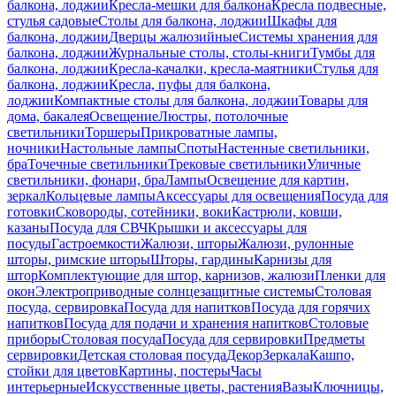
балкона, лоджии
Кресла-мешки для балкона
Кресла подвесные,
стулья садовые
Столы для балкона, лоджии
Шкафы для
балкона, лоджии
Дверцы жалюзийные
Системы хранения для
балкона, лоджии
Журнальные столы, столы-книги
Тумбы для
балкона, лоджии
Кресла-качалки, кресла-маятники
Стулья для
балкона, лоджии
Кресла, пуфы для балкона,
лоджии
Компактные столы для балкона, лоджии
Товары для
дома, бакалея
Освещение
Люстры, потолочные
светильники
Торшеры
Прикроватные лампы,
ночники
Настольные лампы
Споты
Настенные светильники,
бра
Точечные светильники
Трековые светильники
Уличные
светильники, фонари, бра
Лампы
Освещение для картин,
зеркал
Кольцевые лампы
Аксессуары для освещения
Посуда для
готовки
Сковороды, сотейники, воки
Кастрюли, ковши,
казаны
Посуда для СВЧ
Крышки и аксессуары для
посуды
Гастроемкости
Жалюзи, шторы
Жалюзи, рулонные
шторы, римские шторы
Шторы, гардины
Карнизы для
штор
Комплектующие для штор, карнизов, жалюзи
Пленки для
окон
Электроприводные солнцезащитные системы
Столовая
посуда, сервировка
Посуда для напитков
Посуда для горячих
напитков
Посуда для подачи и хранения напитков
Столовые
приборы
Столовая посуда
Посуда для сервировки
Предметы
сервировки
Детская столовая посуда
Декор
Зеркала
Кашпо,
стойки для цветов
Картины, постеры
Часы
интерьерные
Искусственные цветы, растения
Вазы
Ключницы,