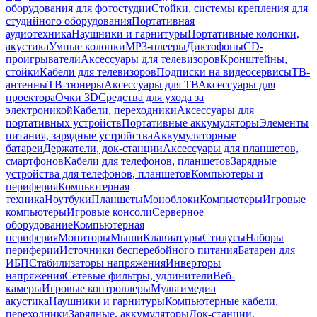
оборудования для фотостудии
Стойки, системы крепления для
студийного оборудования
Портативная
аудиотехника
Наушники и гарнитуры
Портативные колонки,
акустика
Умные колонки
MP3-плееры
Диктофоны
CD-
проигрыватели
Аксессуары для телевизоров
Кронштейны,
стойки
Кабели для телевизоров
Подписки на видеосервисы
ТВ-
антенны
ТВ-тюнеры
Аксессуары для ТВ
Аксессуары для
проектора
Очки 3D
Средства для ухода за
электроникой
Кабели, переходники
Аксессуары для
портативных устройств
Портативные аккумуляторы
Элементы
питания, зарядные устройства
Аккумуляторные
батареи
Держатели, док-станции
Аксессуары для планшетов,
смартфонов
Кабели для телефонов, планшетов
Зарядные
устройства для телефонов, планшетов
Компьютеры и
периферия
Компьютерная
техника
Ноутбуки
Планшеты
Моноблоки
Компьютеры
Игровые
компьютеры
Игровые консоли
Серверное
оборудование
Компьютерная
периферия
Мониторы
Мыши
Клавиатуры
Стилусы
Наборы
периферии
Источники бесперебойного питания
Батареи для
ИБП
Стабилизаторы напряжения
Инверторы
напряжения
Сетевые фильтры, удлинители
Веб-
камеры
Игровые контроллеры
Мультимедиа
акустика
Наушники и гарнитуры
Компьютерные кабели,
переходники
Зарядные, аккумуляторы
Док-станции,