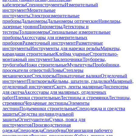
кабелерезы
Специнструменты
Измерительный
инструмент
Мерительные
инструменты
Электроизмерительные
приборы
Дальномеры
Дальномеры оптические
Нивелиры,
лазерные уровни
Пирометры
Детекторы и
тестеры
Толщиномеры
Специальные измерительные
приборы
Аксессуары для измерительных
приборов
Разметочный инструмент
Разметочные
инструменты
Инструменты для нарезки резьбы
Маркеры,
карандаши строительные
Клейма ударные
Строительно-
монтажный инструмент
Заклепочники
Труборезы,
трубогибы
Ножи строительные
Мультитулы
Пробойники,
просекатели отверстий
Ломы
Степлеры
механические
Стеклорезы
Прикаточные валики
Отделочный
инструмент
Плиткорезы
Кельмы, шпатели, гладилки
Малярный,
отделочный инструмент
Скотч, ленты малярные
Диспенсеры
для скотча
Аксессуары для малярных, отделочных
работ
Пленки строительные
Лестницы и стремянки
Лестницы,
стремянки
Чердачные лестницы
Элементы
лестниц
Подъемники строительные
Спецодежда и средства
защиты
Средства индивидуальной
защиты
Огнетушители
Сумки, пояса для
инструментов
Производственная
одежда
Спецодежда
Спецобувь
Организация рабочего
пространства
Фонари, прожекторы
Кейсы, ящики для