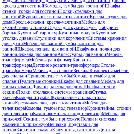
модули
Столешницы для кухни
Мебель для гостиной
Диваны,
кресла для гостиной
Комоды, тумбы для гостиной
Шкафы,
стенки, горки для гостиной
Полки, стеллажи для
гостиной
Журнальные столы, столы-книги
Кресла, стулья для
дома
Кресла-качалки, кресла-маятники
Мебель для
кухни
Столы, столики
Стулья для кухни
Стулья, табуреты
барные
Кухонный гарнитур
Кухонные модули
Кухонные
уголки, диваны
Стульчики для кормления
Системы хранения
для кухни
Мебель для ванной
Тумбы, консоли для
ванной
Шкафы, пеналы для ванной
Шкафчики, полки для
ванной
Зеркала для ванной
Аксессуары для ванной
Мебель-
трансформер
Мебель-трансформер
Кровати-
трансформеры
Детские кроватки-трансформеры
Столы-
трансформеры
Мебель для спальни
Зеркала
Комплекты мебели
для спальни
Прикроватные тумбы
Комоды и тумбы для
спальни
Туалетные столики
Шкафы для спальни
Мебель для
жилых комнат
Диваны, кресла для дома
Шкафы, стенки,
секции
Полки, стеллажи, системы хранения
Стулья,
кресла
Комоды и тумбы
Журнальные столы, столы-
книги
Кресла-качалки, кресла-маятники
Мебель для
телевизора
Комоды, тумбы под телевизор
Кронштейны, стойки
для телевизора
Каминокомплекты под телевизор
Мебель для
прихожей
Секции, тумбы в прихожую
Полки и системы
хранения в прихожую
Вешалки, подставки для
зонтов
Банкетки, скамьи
Ключницы, газетницы
Детская