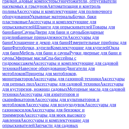
грядки
Садовые компостеры
Уничтожители, отпугиватели
насекомых и грызунов
Автоматизация и контроль
полива
Аксессуары и комплектующие для поливочного
оборудования
Укрывные материалы
Бочки, баки
пластиковые
Аксессуары и комплектующие для
опрыскивателей
Шланги для опрыскивателей
Товары для
бани
Бани
Сауны
Двери для бани и сауны
Бондарные
изделия
Банные принадлежности
Аксессуары для
бани
Оснащение и декор для бани
Измерительные приборы для
бани
Фитобочки, купели
Комплектующие для купелей
Окна
для бани
Мебель для бани и сауны
Ручки дверные для бани и
сауны
Эфирные масла
Спа-бассейны с
гидромассажем
Аксессуары и комплектующие для садовой
техники
Навесное оборудование
Двигатели для
мотоблоков
Прицепы для мотоблоков,
минитракторов
Аксессуары для газонной техники
Аксессуары
для цепных пил
Аксессуары для садовой техники
Аксессуары
для кусторезов, ножниц садовых
Моторные масла для садовой
техники
Аксессуары для аэратоторов и
скарификаторов
Аксессуары для культиваторов и
мотоблоков
Аксессуары для воздуходувок
Аксессуары для
газонокосилок
Аксессуары для бензокос и
триммеров
Аксессуары для моек высокого
давления
Аксессуары и комплектующие для
опрыскивателей
Запчасти для садовых