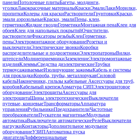
панели
Потолочные плиты
Багеты, молдинги,
уголки
Лакокрасочные материалы
Краски
Эмали
Лаки
Морилки,
пропитки
Колеры для краски
Растворители
Грунтовки
Краски,
эмали аэрозольные
Краски, эмали
Пены, клеи,
герметики
Жидкие гвозди
Герметики
Монтажная пена
Клеи для
обоев
Клеи для напольных покрытий
Очистители,
растворители
Фиксаторы резьбы
Клеи
Герметики,
пены
Электромонтажное оборудование
Розетки и
выключатели
Электрические звонки
Коробки
распределительные и подрозетники
Электропатроны
Вилки,
штепсели
Молниеприемники
Заземление
Электромонтажные
изделия
Клеммы
Средства диэлектрические
Трубки
термоусаживаемые
Изолирующие зажимы
Кабель и системы
для прокладки
Короба, трубы, металлорукав
Силовой
кабель
Наконечники, гильзы кабельные
Аксессуары для труб,
коробов
Кабельный крепеж
Арматура СИП
Электрощитовое
оборудование
Электрощиты
Аксессуары для
электрощита
Шины электротехнические
Выключатели
путевые, концевые
Трансформаторы
Аппаратура
управления
Рубильники
Предохранители
Частотные
преобразователи
Пускатели магнитные
Модульная
автоматика
Выключатели автоматические
Реле
Выключатели
нагрузки
Контакторы
Дополнительное модульное
оборудование
УЗИП
Автоматика пуска
двигателя
Дифференциальные