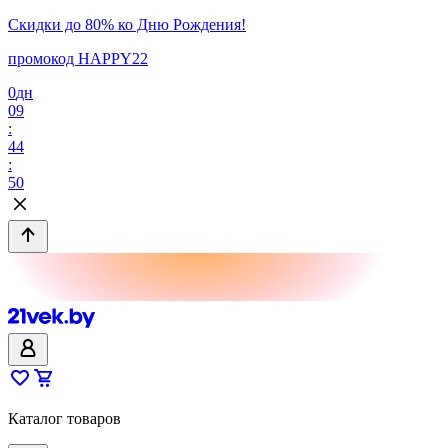
Скидки до 80% ко Дню Рождения!
промокод HAPPY22
0
дн
09
:
44
:
50
Каталог товаров