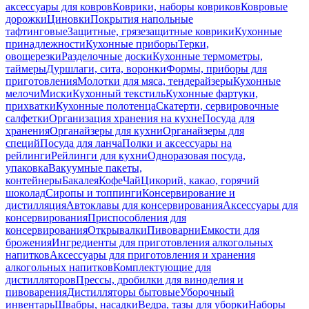
аксессуары для ковров
Коврики, наборы ковриков
Ковровые
дорожки
Циновки
Покрытия напольные
тафтинговые
Защитные, грязезащитные коврики
Кухонные
принадлежности
Кухонные приборы
Терки,
овощерезки
Разделочные доски
Кухонные термометры,
таймеры
Дуршлаги, сита, воронки
Формы, приборы для
приготовления
Молотки для мяса, тендерайзеры
Кухонные
мелочи
Миски
Кухонный текстиль
Кухонные фартуки,
прихватки
Кухонные полотенца
Скатерти, сервировочные
салфетки
Организация хранения на кухне
Посуда для
хранения
Органайзеры для кухни
Органайзеры для
специй
Посуда для ланча
Полки и аксессуары на
рейлинги
Рейлинги для кухни
Одноразовая посуда,
упаковка
Вакуумные пакеты,
контейнеры
Бакалея
Кофе
Чай
Цикорий, какао, горячий
шоколад
Сиропы и топпинги
Консервирование и
дистилляция
Автоклавы для консервирования
Аксессуары для
консервирования
Приспособления для
консервирования
Открывалки
Пивоварни
Емкости для
брожения
Ингредиенты для приготовления алкогольных
напитков
Аксессуары для приготовления и хранения
алкогольных напитков
Комплектующие для
дистилляторов
Прессы, дробилки для виноделия и
пивоварения
Дистилляторы бытовые
Уборочный
инвентарь
Швабры, насадки
Ведра, тазы для уборки
Наборы