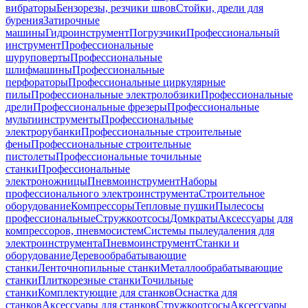
вибраторы
Бензорезы, резчики швов
Стойки, дрели для
бурения
Затирочные
машины
Гидроинструмент
Погрузчики
Профессиональный
инструмент
Профессиональные
шуруповерты
Профессиональные
шлифмашины
Профессиональные
перфораторы
Профессиональные циркулярные
пилы
Профессиональные электролобзики
Профессиональные
дрели
Профессиональные фрезеры
Профессиональные
мультиинструменты
Профессиональные
электрорубанки
Профессиональные строительные
фены
Профессиональные строительные
пистолеты
Профессиональные точильные
станки
Профессиональные
электроножницы
Пневмоинструмент
Наборы
профессионального электроинструмента
Строительное
оборудование
Компрессоры
Тепловые пушки
Пылесосы
профессиональные
Стружкоотсосы
Домкраты
Аксессуары для
компрессоров, пневмосистем
Системы пылеудаления для
электроинструмента
Пневмоинструмент
Станки и
оборудование
Деревообрабатывающие
станки
Ленточнопильные станки
Металлообрабатывающие
станки
Плиткорезные станки
Точильные
станки
Комплектующие для станков
Оснастка для
станков
Аксессуары для станков
Стружкоотсосы
Аксессуары