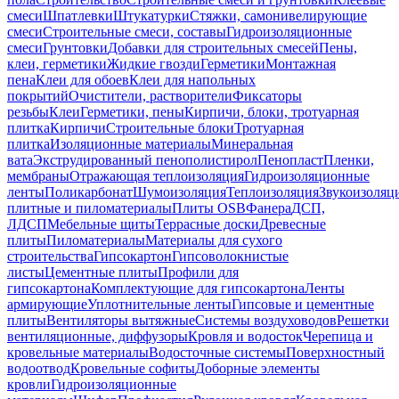
смеси
Шпатлевки
Штукатурки
Стяжки, самонивелирующие
смеси
Строительные смеси, составы
Гидроизоляционные
смеси
Грунтовки
Добавки для строительных смесей
Пены,
клеи, герметики
Жидкие гвозди
Герметики
Монтажная
пена
Клеи для обоев
Клеи для напольных
покрытий
Очистители, растворители
Фиксаторы
резьбы
Клеи
Герметики, пены
Кирпичи, блоки, тротуарная
плитка
Кирпичи
Строительные блоки
Тротуарная
плитка
Изоляционные материалы
Минеральная
вата
Экструдированный пенополистирол
Пенопласт
Пленки,
мембраны
Отражающая теплоизоляция
Гидроизоляционные
ленты
Поликарбонат
Шумоизоляция
Теплоизоляция
Звукоизоляц
плитные и пиломатериалы
Плиты OSB
Фанера
ДСП,
ЛДСП
Мебельные щиты
Террасные доски
Древесные
плиты
Пиломатериалы
Материалы для сухого
строительства
Гипсокартон
Гипсоволокнистые
листы
Цементные плиты
Профили для
гипсокартона
Комплектующие для гипсокартона
Ленты
армирующие
Уплотнительные ленты
Гипсовые и цементные
плиты
Вентиляторы вытяжные
Системы воздуховодов
Решетки
вентиляционные, диффузоры
Кровля и водосток
Черепица и
кровельные материалы
Водосточные системы
Поверхностный
водоотвод
Кровельные софиты
Доборные элементы
кровли
Гидроизоляционные