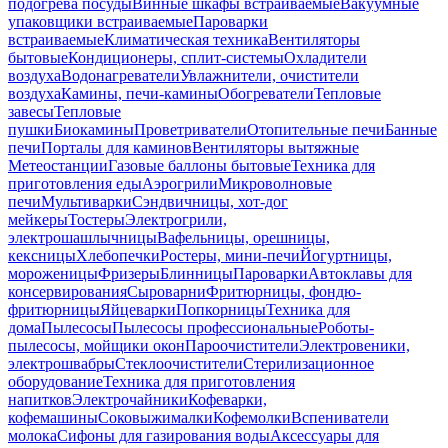
подогрева посуды
Винные шкафы встраиваемые
Вакуумные
упаковщики встраиваемые
Пароварки
встраиваемые
Климатическая техника
Вентиляторы
бытовые
Кондиционеры, сплит-системы
Охладители
воздуха
Водонагреватели
Увлажнители, очистители
воздуха
Камины, печи-камины
Обогреватели
Тепловые
завесы
Тепловые
пушки
Биокамины
Проветриватели
Отопительные печи
Банные
печи
Порталы для каминов
Вентиляторы вытяжные
Метеостанции
Газовые баллоны бытовые
Техника для
приготовления еды
Аэрогрили
Микроволновые
печи
Мультиварки
Сэндвичницы, хот-дог
мейкеры
Тостеры
Электрогрили,
электрошашлычницы
Вафельницы, орешницы,
кексницы
Хлебопечки
Ростеры, мини-печи
Йогуртницы,
мороженицы
Фризеры
Блинницы
Пароварки
Автоклавы для
консервирования
Сыроварни
Фритюрницы, фондю-
фритюрницы
Яйцеварки
Попкорницы
Техника для
дома
Пылесосы
Пылесосы профессиональные
Роботы-
пылесосы, мойщики окон
Пароочистители
Электровеники,
электрошвабры
Стеклоочистители
Стерилизационное
оборудование
Техника для приготовления
напитков
Электрочайники
Кофеварки,
кофемашины
Соковыжималки
Кофемолки
Вспениватели
молока
Сифоны для газирования воды
Аксессуары для