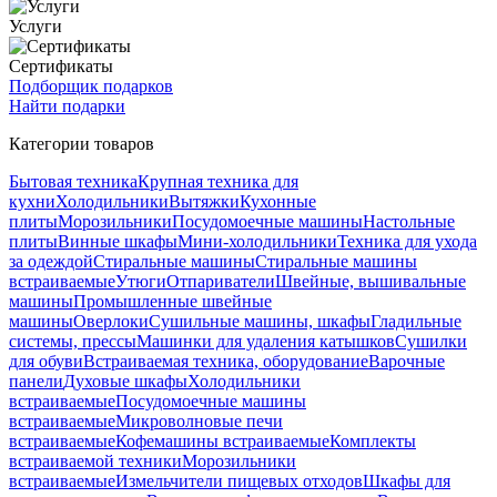
Услуги
Сертификаты
Подборщик подарков
Найти подарки
Категории товаров
Бытовая техника
Крупная техника для
кухни
Холодильники
Вытяжки
Кухонные
плиты
Морозильники
Посудомоечные машины
Настольные
плиты
Винные шкафы
Мини-холодильники
Техника для ухода
за одеждой
Стиральные машины
Стиральные машины
встраиваемые
Утюги
Отпариватели
Швейные, вышивальные
машины
Промышленные швейные
машины
Оверлоки
Сушильные машины, шкафы
Гладильные
системы, прессы
Машинки для удаления катышков
Сушилки
для обуви
Встраиваемая техника, оборудование
Варочные
панели
Духовые шкафы
Холодильники
встраиваемые
Посудомоечные машины
встраиваемые
Микроволновые печи
встраиваемые
Кофемашины встраиваемые
Комплекты
встраиваемой техники
Морозильники
встраиваемые
Измельчители пищевых отходов
Шкафы для