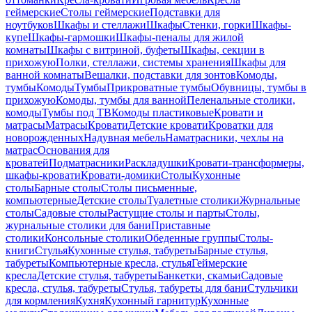
геймерские
Столы геймерские
Подставки для
ноутбуков
Шкафы и стеллажи
Шкафы
Стенки, горки
Шкафы-
купе
Шкафы-гармошки
Шкафы-пеналы для жилой
комнаты
Шкафы с витриной, буфеты
Шкафы, секции в
прихожую
Полки, стеллажи, системы хранения
Шкафы для
ванной комнаты
Вешалки, подставки для зонтов
Комоды,
тумбы
Комоды
Тумбы
Прикроватные тумбы
Обувницы, тумбы в
прихожую
Комоды, тумбы для ванной
Пеленальные столики,
комоды
Тумбы под ТВ
Комоды пластиковые
Кровати и
матрасы
Матрасы
Кровати
Детские кровати
Кроватки для
новорожденных
Надувная мебель
Наматрасники, чехлы на
матрас
Основания для
кроватей
Подматрасники
Раскладушки
Кровати-трансформеры,
шкафы-кровати
Кровати-домики
Столы
Кухонные
столы
Барные столы
Столы письменные,
компьютерные
Детские столы
Туалетные столики
Журнальные
столы
Садовые столы
Растущие столы и парты
Столы,
журнальные столики для бани
Приставные
столики
Консольные столики
Обеденные группы
Столы-
книги
Стулья
Кухонные стулья, табуреты
Барные стулья,
табуреты
Компьютерные кресла, стулья
Геймерские
кресла
Детские стулья, табуреты
Банкетки, скамьи
Садовые
кресла, стулья, табуреты
Стулья, табуреты для бани
Стульчики
для кормления
Кухня
Кухонный гарнитур
Кухонные