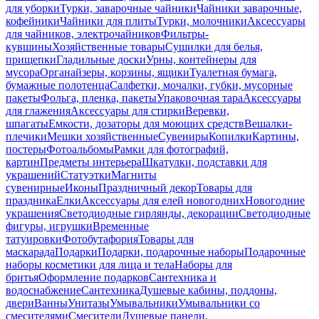
для уборки
Турки, заварочные чайники
Чайники заварочные,
кофейники
Чайники для плиты
Турки, молочники
Аксессуары
для чайников, электрочайников
Фильтры-
кувшины
Хозяйственные товары
Сушилки для белья,
прищепки
Гладильные доски
Урны, контейнеры для
мусора
Органайзеры, корзины, ящики
Туалетная бумага,
бумажные полотенца
Салфетки, мочалки, губки, мусорные
пакеты
Фольга, пленка, пакеты
Упаковочная тара
Аксессуары
для глажения
Аксессуары для стирки
Веревки,
шпагаты
Емкости, дозаторы для моющих средств
Вешалки-
плечики
Мешки хозяйственные
Сувениры
Копилки
Картины,
постеры
Фотоальбомы
Рамки для фотографий,
картин
Предметы интерьера
Шкатулки, подставки для
украшений
Статуэтки
Магниты
сувенирные
Иконы
Праздничный декор
Товары для
праздника
Елки
Аксессуары для елей новогодних
Новогодние
украшения
Светодиодные гирлянды, декорации
Светодиодные
фигуры, игрушки
Временные
татуировки
Фотобутафория
Товары для
маскарада
Подарки
Подарки, подарочные наборы
Подарочные
наборы косметики для лица и тела
Наборы для
бритья
Оформление подарков
Сантехника и
водоснабжение
Сантехника
Душевые кабины, поддоны,
двери
Ванны
Унитазы
Умывальники
Умывальники со
смесителями
Смесители
Душевые панели,