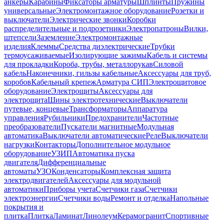
анкеры
Карабины
Фиксаторы арматуры
Шплинты
Пружины
универсальные
Электромонтажное оборудование
Розетки и
выключатели
Электрические звонки
Коробки
распределительные и подрозетники
Электропатроны
Вилки,
штепсели
Заземление
Электромонтажные
изделия
Клеммы
Средства диэлектрические
Трубки
термоусаживаемые
Изолирующие зажимы
Кабель и системы
для прокладки
Короба, трубы, металлорукав
Силовой
кабель
Наконечники, гильзы кабельные
Аксессуары для труб,
коробов
Кабельный крепеж
Арматура СИП
Электрощитовое
оборудование
Электрощиты
Аксессуары для
электрощита
Шины электротехнические
Выключатели
путевые, концевые
Трансформаторы
Аппаратура
управления
Рубильники
Предохранители
Частотные
преобразователи
Пускатели магнитные
Модульная
автоматика
Выключатели автоматические
Реле
Выключатели
нагрузки
Контакторы
Дополнительное модульное
оборудование
УЗИП
Автоматика пуска
двигателя
Дифференциальные
автоматы
УЗО
Конденсаторы
Комплексная защита
электродвигателей
Аксессуары для модульной
автоматики
Приборы учета
Счетчики газа
Счетчики
электроэнергии
Счетчики воды
Ремонт и отделка
Напольные
покрытия и
плитка
Плитка
Ламинат
Линолеум
Керамогранит
Спортивные