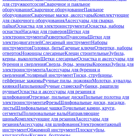
для стружкоотсосов
Сварочное и паяльное
оборудование
Сварочное оборудование
Паяльное
оборудование
Сварочные маски, аксессуары
Комплектующие
для сварочного оборудования
Аксессуары для сварки,
пайки
Оснастка для электроинструмента
Оснастка, наборы
оснастки
Насадки для граверов
Щетки для
электроинструмента
Развертки
Пуансоны
Щетки для
электродвигателей
Слесарный инструмент
Наборы
инструментов
Головки, биты
Гаечные ключи
Отвертки, наборы
отверток
Ножницы слесарные
Клещи строительные
Зубила,
керны, выколотки
Щетки слесарные
Оснастка и аксессуары для
бурения и сверления
Сверла, буры, зенкеры
Коронки
Зубила для
электроинструмента
Аксессуары для бурения и
сверления
Столярный инструмент
Тиски, струбцины,
гейферные зажимы
Ручные пилы, ножовки
Молотки, кувалды,
киянки
Напильники
Ручные стамески
Рубанки, рашпили
ручные
Оснастка и аксессуары для резания и
шлифования
Отрезные, пильные диски
Пильные полотна для
электроинструмента
Фрезы
Шлифовальные диски, насадки,
листы
Шлифовальные чашки
Точильные камни, круги,
сегменты
Полировальные валы
Направляющие
шины
Комплектующие для резания
Аксессуары для
резания
Аксессуары для шлифования
Электромонтажный
инструмент
Обжимной инструмент
Плоскогубцы,
круглогубцы
Кусачки, болторезы,