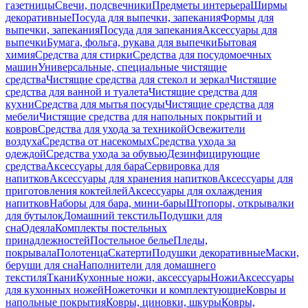
газетницы
Свечи, подсвечники
Предметы интерьера
Ширмы
декоративные
Посуда для выпечки, запекания
Формы для
выпечки, запекания
Посуда для запекания
Аксессуары для
выпечки
Бумага, фольга, рукава для выпечки
Бытовая
химия
Средства для стирки
Средства для посудомоечных
машин
Универсальные, специальные чистящие
средства
Чистящие средства для стекол и зеркал
Чистящие
средства для ванной и туалета
Чистящие средства для
кухни
Средства для мытья посуды
Чистящие средства для
мебели
Чистящие средства для напольных покрытий и
ковров
Средства для ухода за техникой
Освежители
воздуха
Средства от насекомых
Средства ухода за
одеждой
Средства ухода за обувью
Дезинфицирующие
средства
Аксессуары для бара
Сервировка для
напитков
Аксессуары для хранения напитков
Аксессуары для
приготовления коктейлей
Аксессуары для охлаждения
напитков
Наборы для бара, мини-бары
Штопоры, открывалки
для бутылок
Домашний текстиль
Подушки для
сна
Одеяла
Комплекты постельных
принадлежностей
Постельное белье
Пледы,
покрывала
Полотенца
Скатерти
Подушки декоративные
Маски,
беруши для сна
Наполнители для домашнего
текстиля
Ткани
Кухонные ножи, аксессуары
Ножи
Аксессуары
для кухонных ножей
Ножеточки и комплектующие
Ковры и
напольные покрытия
Ковры, циновки, шкуры
Ковры,