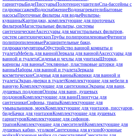
гарнитуры
Биде
Писсуары
Полотенцесушители
Спа-бассейны с
гидромассажем
Водоснабжение
Водонагреватели
Бытовые
насосы
Проточные фильтры для воды
Фильтры-
кувшины
Картриджи, комплектующие для проточных
фильтров
Магистральные фильтры, системы
сантехнические
Аксессуары для магистральных фильтров,
систем сантехнических
Трубы полипропиленовые
Фитинги
полипропиленовые
Расширительные баки,
гидроаккумуляторы
Обустройство ванной комнаты и
туалета
Мебель для ванной
Зеркала для ванной
Аксессуары для
ванной и туалета
Сиденья и чехлы для унитаза
Шторки,
карнизы для ванны
Стеклянные, пластиковые шторки для
ванны
Наборы для ванной и туалета
Зеркала
косметические
Сиденья для ванны
Коврики для ванной и
туалета
Экран-дверки в туалет
Комплектующие для мебели в
ванную
Комплектующие для сантехники
Экраны для ванн,
душевых поддонов
Опоры для ванн, душевых
поддонов
Комплектующие для ванн
Плинтусы для
сантехники
Сифоны, трапы
Комплектующие для
умывальников, моек
Комплектующие для унитазов, писсуаров,
биде
Бачки для унитазов
Комплектующие для душевых
гарнитуров
Комплектующие для сифонов,
трапов
Комплектующие для смесителей
Комплектующие для
душевых кабин, уголков
Сантехника для кухни
Кухонные
мойки
Кухонные мойки со смесителями
Смесители для