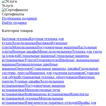
Услуги
Сертификаты
Подборщик подарков
Найти подарки
Категории товаров
Бытовая техника
Крупная техника для
кухни
Холодильники
Вытяжки
Кухонные
плиты
Морозильники
Посудомоечные машины
Настольные
плиты
Винные шкафы
Мини-холодильники
Техника для ухода
за одеждой
Стиральные машины
Стиральные машины
встраиваемые
Утюги
Отпариватели
Швейные, вышивальные
машины
Промышленные швейные
машины
Оверлоки
Сушильные машины, шкафы
Гладильные
системы, прессы
Машинки для удаления катышков
Сушилки
для обуви
Встраиваемая техника, оборудование
Варочные
панели
Духовые шкафы
Холодильники
встраиваемые
Посудомоечные машины
встраиваемые
Микроволновые печи
встраиваемые
Кофемашины встраиваемые
Комплекты
встраиваемой техники
Морозильники
встраиваемые
Измельчители пищевых отходов
Шкафы для