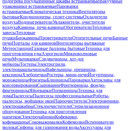
подогрева посуды
Винные шкафы встраиваемые
Вакуумные
упаковщики встраиваемые
Пароварки
встраиваемые
Климатическая техника
Вентиляторы
бытовые
Кондиционеры, сплит-системы
Охладители
воздуха
Водонагреватели
Увлажнители, очистители
воздуха
Камины, печи-камины
Обогреватели
Тепловые
завесы
Тепловые
пушки
Биокамины
Проветриватели
Отопительные печи
Банные
печи
Порталы для каминов
Вентиляторы вытяжные
Метеостанции
Газовые баллоны бытовые
Техника для
приготовления еды
Аэрогрили
Микроволновые
печи
Мультиварки
Сэндвичницы, хот-дог
мейкеры
Тостеры
Электрогрили,
электрошашлычницы
Вафельницы, орешницы,
кексницы
Хлебопечки
Ростеры, мини-печи
Йогуртницы,
мороженицы
Фризеры
Блинницы
Пароварки
Автоклавы для
консервирования
Сыроварни
Фритюрницы, фондю-
фритюрницы
Яйцеварки
Попкорницы
Техника для
дома
Пылесосы
Пылесосы профессиональные
Роботы-
пылесосы, мойщики окон
Пароочистители
Электровеники,
электрошвабры
Стеклоочистители
Стерилизационное
оборудование
Техника для приготовления
напитков
Электрочайники
Кофеварки,
кофемашины
Соковыжималки
Кофемолки
Вспениватели
молока
Сифоны для газирования воды
Аксессуары для