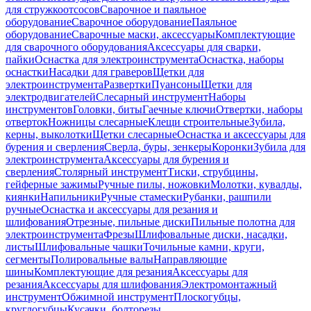
для стружкоотсосов
Сварочное и паяльное
оборудование
Сварочное оборудование
Паяльное
оборудование
Сварочные маски, аксессуары
Комплектующие
для сварочного оборудования
Аксессуары для сварки,
пайки
Оснастка для электроинструмента
Оснастка, наборы
оснастки
Насадки для граверов
Щетки для
электроинструмента
Развертки
Пуансоны
Щетки для
электродвигателей
Слесарный инструмент
Наборы
инструментов
Головки, биты
Гаечные ключи
Отвертки, наборы
отверток
Ножницы слесарные
Клещи строительные
Зубила,
керны, выколотки
Щетки слесарные
Оснастка и аксессуары для
бурения и сверления
Сверла, буры, зенкеры
Коронки
Зубила для
электроинструмента
Аксессуары для бурения и
сверления
Столярный инструмент
Тиски, струбцины,
гейферные зажимы
Ручные пилы, ножовки
Молотки, кувалды,
киянки
Напильники
Ручные стамески
Рубанки, рашпили
ручные
Оснастка и аксессуары для резания и
шлифования
Отрезные, пильные диски
Пильные полотна для
электроинструмента
Фрезы
Шлифовальные диски, насадки,
листы
Шлифовальные чашки
Точильные камни, круги,
сегменты
Полировальные валы
Направляющие
шины
Комплектующие для резания
Аксессуары для
резания
Аксессуары для шлифования
Электромонтажный
инструмент
Обжимной инструмент
Плоскогубцы,
круглогубцы
Кусачки, болторезы,