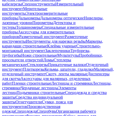
кабелерезы
Специнструменты
Измерительный
инструмент
Мерительные
инструменты
Электроизмерительные
приборы
Дальномеры
Дальномеры оптические
Нивелиры,
лазерные уровни
Пирометры
Детекторы и
тестеры
Толщиномеры
Специальные измерительные
приборы
Аксессуары для измерительных
приборов
Разметочный инструмент
Разметочные
инструменты
Инструменты для нарезки резьбы
Маркеры,
карандаши строительные
Клейма ударные
Строительно-
монтажный инструмент
Заклепочники
Труборезы,
трубогибы
Ножи строительные
Мультитулы
Пробойники,
просекатели отверстий
Ломы
Степлеры
механические
Стеклорезы
Прикаточные валики
Отделочный
инструмент
Плиткорезы
Кельмы, шпатели, гладилки
Малярный,
отделочный инструмент
Скотч, ленты малярные
Диспенсеры
для скотча
Аксессуары для малярных, отделочных
работ
Пленки строительные
Лестницы и стремянки
Лестницы,
стремянки
Чердачные лестницы
Элементы
лестниц
Подъемники строительные
Спецодежда и средства
защиты
Средства индивидуальной
защиты
Огнетушители
Сумки, пояса для
инструментов
Производственная
одежда
Спецодежда
Спецобувь
Организация рабочего
пространства
Фонари, прожекторы
Кейсы, ящики для