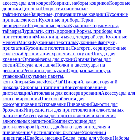
аксессуары для ковров
Коврики, наборы ковриков
Ковровые
дорожки
Циновки
Покрытия напольные
тафтинговые
Защитные, грязезащитные коврики
Кухонные
принадлежности
Кухонные приборы
Терки,
овощерезки
Разделочные доски
Кухонные термометры,
таймеры
Дуршлаги, сита, воронки
Формы, приборы для
приготовления
Молотки для мяса, тендерайзеры
Кухонные
мелочи
Миски
Кухонный текстиль
Кухонные фартуки,
прихватки
Кухонные полотенца
Скатерти, сервировочные
салфетки
Организация хранения на кухне
Посуда для
хранения
Органайзеры для кухни
Органайзеры для
специй
Посуда для ланча
Полки и аксессуары на
рейлинги
Рейлинги для кухни
Одноразовая посуда,
упаковка
Вакуумные пакеты,
контейнеры
Бакалея
Кофе
Чай
Цикорий, какао, горячий
шоколад
Сиропы и топпинги
Консервирование и
дистилляция
Автоклавы для консервирования
Аксессуары для
консервирования
Приспособления для
консервирования
Открывалки
Пивоварни
Емкости для
брожения
Ингредиенты для приготовления алкогольных
напитков
Аксессуары для приготовления и хранения
алкогольных напитков
Комплектующие для
дистилляторов
Прессы, дробилки для виноделия и
пивоварения
Дистилляторы бытовые
Уборочный
инвентарь
Швабры, насадки
Ведра, тазы для уборки
Наборы