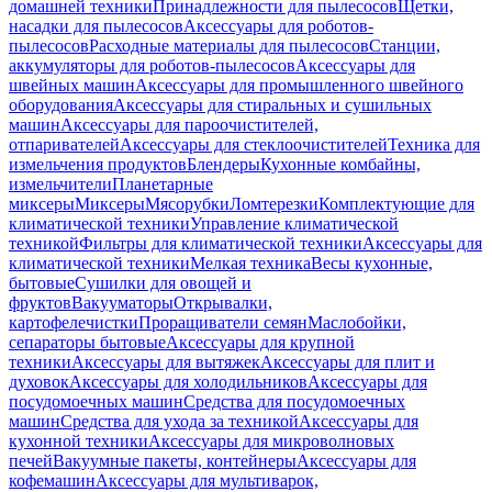
домашней техники
Принадлежности для пылесосов
Щетки,
насадки для пылесосов
Аксессуары для роботов-
пылесосов
Расходные материалы для пылесосов
Станции,
аккумуляторы для роботов-пылесосов
Аксессуары для
швейных машин
Аксессуары для промышленного швейного
оборудования
Аксессуары для стиральных и сушильных
машин
Аксессуары для пароочистителей,
отпаривателей
Аксессуары для стеклоочистителей
Техника для
измельчения продуктов
Блендеры
Кухонные комбайны,
измельчители
Планетарные
миксеры
Миксеры
Мясорубки
Ломтерезки
Комплектующие для
климатической техники
Управление климатической
техникой
Фильтры для климатической техники
Аксессуары для
климатической техники
Мелкая техника
Весы кухонные,
бытовые
Сушилки для овощей и
фруктов
Вакууматоры
Открывалки,
картофелечистки
Проращиватели семян
Маслобойки,
сепараторы бытовые
Аксессуары для крупной
техники
Аксессуары для вытяжек
Аксессуары для плит и
духовок
Аксессуары для холодильников
Аксессуары для
посудомоечных машин
Средства для посудомоечных
машин
Средства для ухода за техникой
Аксессуары для
кухонной техники
Аксессуары для микроволновых
печей
Вакуумные пакеты, контейнеры
Аксессуары для
кофемашин
Аксессуары для мультиварок,