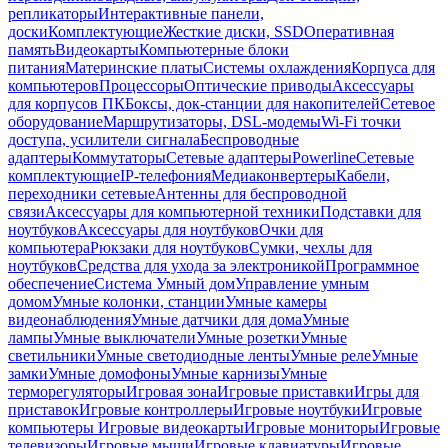
репликаторы
Интерактивные панели,
доски
Комплектующие
Жесткие диски, SSD
Оперативная
память
Видеокарты
Компьютерные блоки
питания
Материнские платы
Системы охлаждения
Корпуса для
компьютеров
Процессоры
Оптические приводы
Аксессуары
для корпусов ПК
Боксы, док-станции для накопителей
Сетевое
оборудование
Маршрутизаторы, DSL-модемы
Wi-Fi точки
доступа, усилители сигнала
Беспроводные
адаптеры
Коммутаторы
Сетевые адаптеры
Powerline
Сетевые
комплектующие
IP-телефония
Медиаконвертеры
Кабели,
переходники сетевые
Антенны для беспроводной
связи
Аксессуары для компьютерной техники
Подставки для
ноутбуков
Аксессуары для ноутбуков
Очки для
компьютера
Рюкзаки для ноутбуков
Сумки, чехлы для
ноутбуков
Средства для ухода за электроникой
Программное
обеспечение
Система Умный дом
Управление умным
домом
Умные колонки, станции
Умные камеры
видеонаблюдения
Умные датчики для дома
Умные
лампы
Умные выключатели
Умные розетки
Умные
светильники
Умные светодиодные ленты
Умные реле
Умные
замки
Умные домофоны
Умные карнизы
Умные
терморегуляторы
Игровая зона
Игровые приставки
Игры для
приставок
Игровые контроллеры
Игровые ноутбуки
Игровые
компьютеры
Игровые видеокарты
Игровые мониторы
Игровые
телевизоры
Игровые мыши
Игровые клавиатуры
Игровые