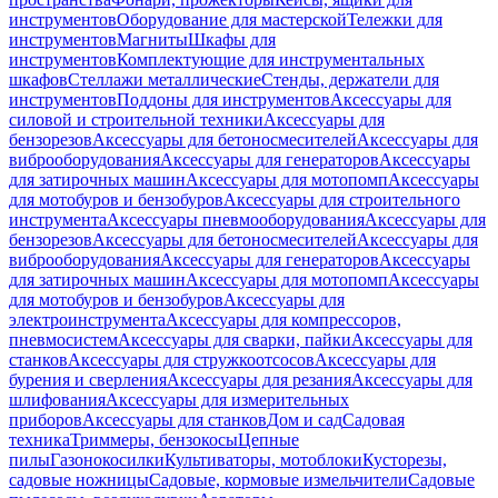
инструментов
Оборудование для мастерской
Тележки для
инструментов
Магниты
Шкафы для
инструментов
Комплектующие для инструментальных
шкафов
Стеллажи металлические
Стенды, держатели для
инструментов
Поддоны для инструментов
Аксессуары для
силовой и строительной техники
Аксессуары для
бензорезов
Аксессуары для бетоносмесителей
Аксессуары для
виброоборудования
Аксессуары для генераторов
Аксессуары
для затирочных машин
Аксессуары для мотопомп
Аксессуары
для мотобуров и бензобуров
Аксессуары для строительного
инструмента
Аксессуары пневмооборудования
Аксессуары для
бензорезов
Аксессуары для бетоносмесителей
Аксессуары для
виброоборудования
Аксессуары для генераторов
Аксессуары
для затирочных машин
Аксессуары для мотопомп
Аксессуары
для мотобуров и бензобуров
Аксессуары для
электроинструмента
Аксессуары для компрессоров,
пневмосистем
Аксессуары для сварки, пайки
Аксессуары для
станков
Аксессуары для стружкоотсосов
Аксессуары для
бурения и сверления
Аксессуары для резания
Аксессуары для
шлифования
Аксессуары для измерительных
приборов
Аксессуары для станков
Дом и сад
Садовая
техника
Триммеры, бензокосы
Цепные
пилы
Газонокосилки
Культиваторы, мотоблоки
Кусторезы,
садовые ножницы
Садовые, кормовые измельчители
Садовые