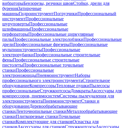
вибраторы
Бензорезы, резчики швов
Стойки, дрели для
бурения
Затирочные
машины
Гидроинструмент
Погрузчики
Профессиональный
инструмент
Профессиональные
шуруповерты
Профессиональные
шлифмашины
Профессиональные
перфораторы
Профессиональные циркулярные
пилы
Профессиональные электролобзики
Профессиональные
дрели
Профессиональные фрезеры
Профессиональные
мультиинструменты
Профессиональные
электрорубанки
Профессиональные строительные
фены
Профессиональные строительные
пистолеты
Профессиональные точильные
станки
Профессиональные
электроножницы
Пневмоинструмент
Наборы
профессионального электроинструмента
Строительное
оборудование
Компрессоры
Тепловые пушки
Пылесосы
профессиональные
Стружкоотсосы
Домкраты
Аксессуары для
компрессоров, пневмосистем
Системы пылеудаления для
электроинструмента
Пневмоинструмент
Станки и
оборудование
Деревообрабатывающие
станки
Ленточнопильные станки
Металлообрабатывающие
станки
Плиткорезные станки
Точильные
станки
Комплектующие для станков
Оснастка для
станков
Аксессуары для станков
Стружкоотсосы
Аксессуары