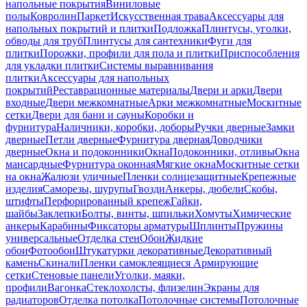
напольные покрытия
Виниловые
полы
Ковролин
Паркет
Искусственная трава
Аксессуары для
напольных покрытий и плитки
Подложка
Плинтусы, уголки,
обводы для труб
Плинтусы для сантехники
Фуги для
плитки
Порожки, профили для пола и плитки
Приспособления
для укладки плитки
Системы выравнивания
плитки
Аксессуары для напольных
покрытий
Реставрационные материалы
Двери и арки
Двери
входные
Двери межкомнатные
Арки межкомнатные
Москитные
сетки
Двери для бани и сауны
Коробки и
фурнитура
Наличники, коробки, доборы
Ручки дверные
Замки
дверные
Петли дверные
Фурнитура дверная
Доводчики
дверные
Окна и подоконники
Окна
Подоконники, отливы
Окна
мансардные
Фурнитура оконная
Мягкие окна
Москитные сетки
на окна
Жалюзи уличные
Пленки солнцезащитные
Крепежные
изделия
Саморезы, шурупы
Гвозди
Анкеры, дюбели
Скобы,
штифты
Перфорированный крепеж
Гайки,
шайбы
Заклепки
Болты, винты, шпильки
Хомуты
Химические
анкеры
Карабины
Фиксаторы арматуры
Шплинты
Пружины
универсальные
Отделка стен
Обои
Жидкие
обои
Фотообои
Штукатурки декоративные
Декоративный
камень
Скинали
Пленки самоклеящиеся
Армирующие
сетки
Стеновые панели
Уголки, маяки,
профили
Вагонка
Стеклохолсты, флизелин
Экраны для
радиаторов
Отделка потолка
Потолочные системы
Потолочные