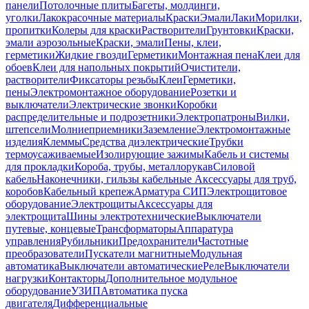
панели
Потолочные плиты
Багеты, молдинги,
уголки
Лакокрасочные материалы
Краски
Эмали
Лаки
Морилки,
пропитки
Колеры для краски
Растворители
Грунтовки
Краски,
эмали аэрозольные
Краски, эмали
Пены, клеи,
герметики
Жидкие гвозди
Герметики
Монтажная пена
Клеи для
обоев
Клеи для напольных покрытий
Очистители,
растворители
Фиксаторы резьбы
Клеи
Герметики,
пены
Электромонтажное оборудование
Розетки и
выключатели
Электрические звонки
Коробки
распределительные и подрозетники
Электропатроны
Вилки,
штепсели
Молниеприемники
Заземление
Электромонтажные
изделия
Клеммы
Средства диэлектрические
Трубки
термоусаживаемые
Изолирующие зажимы
Кабель и системы
для прокладки
Короба, трубы, металлорукав
Силовой
кабель
Наконечники, гильзы кабельные
Аксессуары для труб,
коробов
Кабельный крепеж
Арматура СИП
Электрощитовое
оборудование
Электрощиты
Аксессуары для
электрощита
Шины электротехнические
Выключатели
путевые, концевые
Трансформаторы
Аппаратура
управления
Рубильники
Предохранители
Частотные
преобразователи
Пускатели магнитные
Модульная
автоматика
Выключатели автоматические
Реле
Выключатели
нагрузки
Контакторы
Дополнительное модульное
оборудование
УЗИП
Автоматика пуска
двигателя
Дифференциальные