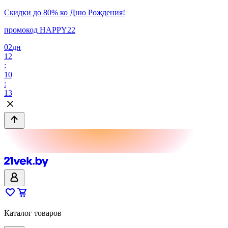
Скидки до 80% ко Дню Рождения!
промокод HAPPY22
02
дн
12
:
10
:
13
Каталог товаров