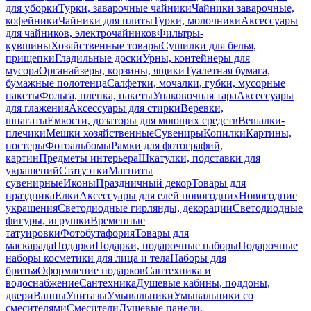
для уборки
Турки, заварочные чайники
Чайники заварочные,
кофейники
Чайники для плиты
Турки, молочники
Аксессуары
для чайников, электрочайников
Фильтры-
кувшины
Хозяйственные товары
Сушилки для белья,
прищепки
Гладильные доски
Урны, контейнеры для
мусора
Органайзеры, корзины, ящики
Туалетная бумага,
бумажные полотенца
Салфетки, мочалки, губки, мусорные
пакеты
Фольга, пленка, пакеты
Упаковочная тара
Аксессуары
для глажения
Аксессуары для стирки
Веревки,
шпагаты
Емкости, дозаторы для моющих средств
Вешалки-
плечики
Мешки хозяйственные
Сувениры
Копилки
Картины,
постеры
Фотоальбомы
Рамки для фотографий,
картин
Предметы интерьера
Шкатулки, подставки для
украшений
Статуэтки
Магниты
сувенирные
Иконы
Праздничный декор
Товары для
праздника
Елки
Аксессуары для елей новогодних
Новогодние
украшения
Светодиодные гирлянды, декорации
Светодиодные
фигуры, игрушки
Временные
татуировки
Фотобутафория
Товары для
маскарада
Подарки
Подарки, подарочные наборы
Подарочные
наборы косметики для лица и тела
Наборы для
бритья
Оформление подарков
Сантехника и
водоснабжение
Сантехника
Душевые кабины, поддоны,
двери
Ванны
Унитазы
Умывальники
Умывальники со
смесителями
Смесители
Душевые панели,