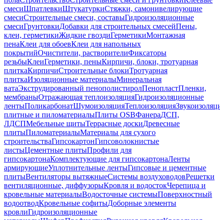
смеси
Шпатлевки
Штукатурки
Стяжки, самонивелирующие
смеси
Строительные смеси, составы
Гидроизоляционные
смеси
Грунтовки
Добавки для строительных смесей
Пены,
клеи, герметики
Жидкие гвозди
Герметики
Монтажная
пена
Клеи для обоев
Клеи для напольных
покрытий
Очистители, растворители
Фиксаторы
резьбы
Клеи
Герметики, пены
Кирпичи, блоки, тротуарная
плитка
Кирпичи
Строительные блоки
Тротуарная
плитка
Изоляционные материалы
Минеральная
вата
Экструдированный пенополистирол
Пенопласт
Пленки,
мембраны
Отражающая теплоизоляция
Гидроизоляционные
ленты
Поликарбонат
Шумоизоляция
Теплоизоляция
Звукоизоляц
плитные и пиломатериалы
Плиты OSB
Фанера
ДСП,
ЛДСП
Мебельные щиты
Террасные доски
Древесные
плиты
Пиломатериалы
Материалы для сухого
строительства
Гипсокартон
Гипсоволокнистые
листы
Цементные плиты
Профили для
гипсокартона
Комплектующие для гипсокартона
Ленты
армирующие
Уплотнительные ленты
Гипсовые и цементные
плиты
Вентиляторы вытяжные
Системы воздуховодов
Решетки
вентиляционные, диффузоры
Кровля и водосток
Черепица и
кровельные материалы
Водосточные системы
Поверхностный
водоотвод
Кровельные софиты
Доборные элементы
кровли
Гидроизоляционные