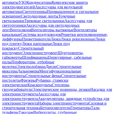
автоматы
УЗО
Конденсаторы
Комплексная защита
электродвигателей
Аксессуары для модульной
автоматики
Светотехника
Промышленное и сигнальное
освещение
Светодиодные ленты
Точечные
светильники
Трековые светильники
Аксессуары для
светотехники
Аксессуары для светодиодных
лент
Вентиляция
Вентиляторы вытяжные
Вентиляторы
канальные
Системы воздуховодов
Решетки вентиляционные,
диффузоры
Проветриватели
Люки
Люки ревизионные
Люки
под плитку
Люки напольные
Люки под
покраску
Строительный
инструмент
Электроинструмент
Шуруповерты,
гайковерты
Шлифмашины
Циркулярные, сабельные
пилы
Перфораторы, отбойные
молотки
Электролобзики
Дрели
Строительные
миксеры
Дальномеры
Многофункциональные
инструменты
Строительные фены
Строительные
пистолеты
Фрезеры
Рубанки, стамески
электрические
Краскопульты
Степлеры,
гвоздезабиватели
Электрические ножницы, резаки
Насадки для
электроинструмента
Аксессуары для
электроинструмента
Аккумуляторы, зарядные устройства для
электроинструмента
Наборы электроинструмента
Силовая и
строительная техника
Бетоносмесители
Генераторы
Тали,
тельферы
Такелаж
Виброплиты, глубинные