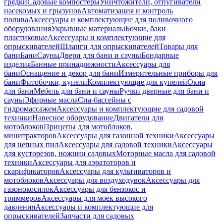
грядки
Садовые компостеры
Уничтожители, отпугиватели
насекомых и грызунов
Автоматизация и контроль
полива
Аксессуары и комплектующие для поливочного
оборудования
Укрывные материалы
Бочки, баки
пластиковые
Аксессуары и комплектующие для
опрыскивателей
Шланги для опрыскивателей
Товары для
бани
Бани
Сауны
Двери для бани и сауны
Бондарные
изделия
Банные принадлежности
Аксессуары для
бани
Оснащение и декор для бани
Измерительные приборы для
бани
Фитобочки, купели
Комплектующие для купелей
Окна
для бани
Мебель для бани и сауны
Ручки дверные для бани и
сауны
Эфирные масла
Спа-бассейны с
гидромассажем
Аксессуары и комплектующие для садовой
техники
Навесное оборудование
Двигатели для
мотоблоков
Прицепы для мотоблоков,
минитракторов
Аксессуары для газонной техники
Аксессуары
для цепных пил
Аксессуары для садовой техники
Аксессуары
для кусторезов, ножниц садовых
Моторные масла для садовой
техники
Аксессуары для аэратоторов и
скарификаторов
Аксессуары для культиваторов и
мотоблоков
Аксессуары для воздуходувок
Аксессуары для
газонокосилок
Аксессуары для бензокос и
триммеров
Аксессуары для моек высокого
давления
Аксессуары и комплектующие для
опрыскивателей
Запчасти для садовых