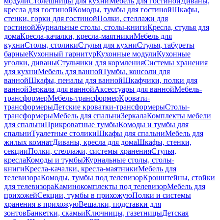
модули
Столешницы для кухни
Мебель для гостиной
Диваны,
кресла для гостиной
Комоды, тумбы для гостиной
Шкафы,
стенки, горки для гостиной
Полки, стеллажи для
гостиной
Журнальные столы, столы-книги
Кресла, стулья для
дома
Кресла-качалки, кресла-маятники
Мебель для
кухни
Столы, столики
Стулья для кухни
Стулья, табуреты
барные
Кухонный гарнитур
Кухонные модули
Кухонные
уголки, диваны
Стульчики для кормления
Системы хранения
для кухни
Мебель для ванной
Тумбы, консоли для
ванной
Шкафы, пеналы для ванной
Шкафчики, полки для
ванной
Зеркала для ванной
Аксессуары для ванной
Мебель-
трансформер
Мебель-трансформер
Кровати-
трансформеры
Детские кроватки-трансформеры
Столы-
трансформеры
Мебель для спальни
Зеркала
Комплекты мебели
для спальни
Прикроватные тумбы
Комоды и тумбы для
спальни
Туалетные столики
Шкафы для спальни
Мебель для
жилых комнат
Диваны, кресла для дома
Шкафы, стенки,
секции
Полки, стеллажи, системы хранения
Стулья,
кресла
Комоды и тумбы
Журнальные столы, столы-
книги
Кресла-качалки, кресла-маятники
Мебель для
телевизора
Комоды, тумбы под телевизор
Кронштейны, стойки
для телевизора
Каминокомплекты под телевизор
Мебель для
прихожей
Секции, тумбы в прихожую
Полки и системы
хранения в прихожую
Вешалки, подставки для
зонтов
Банкетки, скамьи
Ключницы, газетницы
Детская