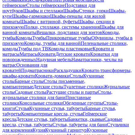
геймерские
Столы геймерские
Подставки для
ноутбуков
Шкафы и стеллажи
Шкафы
Стенки, горки
Шкафы-
купе
Шкафы-гармошки
Шкафы-пеналы для жилой
комнаты
Шкафы с витриной, буфеты
Шкафы, секции в
прихожую
Полки, стеллажи, системы хранения
Шкафы для
ванной комнаты
Вешалки, подставки для зонтов
Комоды,
тумбы
Комоды
Тумбы
Прикроватные тумбы
Обувницы, тумбы в
прихожую
Комоды, тумбы для ванной
Пеленальные столики,
комоды
Тумбы под ТВ
Комоды пластиковые
Кровати и
матрасы
Матрасы
Кровати
Детские кровати
Кроватки для
новорожденных
Надувная мебель
Наматрасники, чехлы на
матрас
Основания для
кроватей
Подматрасники
Раскладушки
Кровати-трансформеры,
шкафы-кровати
Кровати-домики
Столы
Кухонные
столы
Барные столы
Столы письменные,
компьютерные
Детские столы
Туалетные столики
Журнальные
столы
Садовые столы
Растущие столы и парты
Столы,
журнальные столики для бани
Приставные
столики
Консольные столики
Обеденные группы
Столы-
книги
Стулья
Кухонные стулья, табуреты
Барные стулья,
табуреты
Компьютерные кресла, стулья
Геймерские
кресла
Детские стулья, табуреты
Банкетки, скамьи
Садовые
кресла, стулья, табуреты
Стулья, табуреты для бани
Стульчики
для кормления
Кухня
Кухонный гарнитур
Кухонные