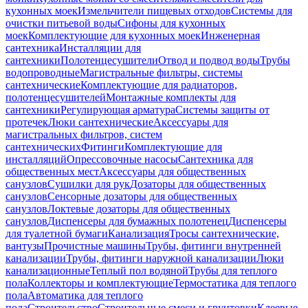
кухонных моек
Измельчители пищевых отходов
Системы для
очистки питьевой воды
Сифоны для кухонных
моек
Комплектующие для кухонных моек
Инженерная
сантехника
Инсталляции для
сантехники
Полотенцесушители
Отвод и подвод воды
Трубы
водопроводные
Магистральные фильтры, системы
сантехнические
Комплектующие для радиаторов,
полотенцесушителей
Монтажные комплекты для
сантехники
Регулирующая арматура
Системы защиты от
протечек
Люки сантехнические
Аксессуары для
магистральных фильтров, систем
сантехнических
Фитинги
Комплектующие для
инсталляций
Опрессовочные насосы
Сантехника для
общественных мест
Аксессуары для общественных
санузлов
Сушилки для рук
Дозаторы для общественных
санузлов
Сенсорные дозаторы для общественных
санузлов
Локтевые дозаторы для общественных
санузлов
Диспенсеры для бумажных полотенец
Диспенсеры
для туалетной бумаги
Канализация
Тросы сантехнические,
вантузы
Прочистные машины
Трубы, фитинги внутренней
канализации
Трубы, фитинги наружной канализации
Люки
канализационные
Теплый пол водяной
Трубы для теплого
пола
Коллекторы и комплектующие
Термостатика для теплого
пола
Автоматика для теплого
пола
Строительство
Строительные смеси и грунтовки
Клеевые