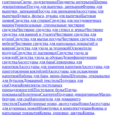
газетницы
Свечи, подсвечники
Предметы интерьера
Ширмы
декоративные
Посуда для выпечки, запекания
Формы для
выпечки, запекания
Посуда для запекания
Аксессуары для
выпечки
Бумага, фольга, рукава для выпечки
Бытовая
химия
Средства для стирки
Средства для посудомоечных
машин
Универсальные, специальные чистящие
средства
Чистящие средства для стекол и зеркал
Чистящие
средства для ванной и туалета
Чистящие средства для
кухни
Средства для мытья посуды
Чистящие средства для
мебели
Чистящие средства для напольных покрытий и
ковров
Средства для ухода за техникой
Освежители
воздуха
Средства от насекомых
Средства ухода за
одеждой
Средства ухода за обувью
Дезинфицирующие
средства
Аксессуары для бара
Сервировка для
напитков
Аксессуары для хранения напитков
Аксессуары для
приготовления коктейлей
Аксессуары для охлаждения
напитков
Наборы для бара, мини-бары
Штопоры, открывалки
для бутылок
Домашний текстиль
Подушки для
сна
Одеяла
Комплекты постельных
принадлежностей
Постельное белье
Пледы,
покрывала
Полотенца
Скатерти
Подушки декоративные
Маски,
беруши для сна
Наполнители для домашнего
текстиля
Ткани
Кухонные ножи, аксессуары
Ножи
Аксессуары
для кухонных ножей
Ножеточки и комплектующие
Ковры и
напольные покрытия
Ковры, циновки, шкуры
Ковры,