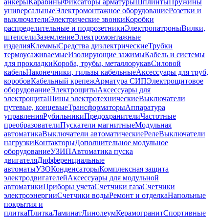
анкеры
Карабины
Фиксаторы арматуры
Шплинты
Пружины
универсальные
Электромонтажное оборудование
Розетки и
выключатели
Электрические звонки
Коробки
распределительные и подрозетники
Электропатроны
Вилки,
штепсели
Заземление
Электромонтажные
изделия
Клеммы
Средства диэлектрические
Трубки
термоусаживаемые
Изолирующие зажимы
Кабель и системы
для прокладки
Короба, трубы, металлорукав
Силовой
кабель
Наконечники, гильзы кабельные
Аксессуары для труб,
коробов
Кабельный крепеж
Арматура СИП
Электрощитовое
оборудование
Электрощиты
Аксессуары для
электрощита
Шины электротехнические
Выключатели
путевые, концевые
Трансформаторы
Аппаратура
управления
Рубильники
Предохранители
Частотные
преобразователи
Пускатели магнитные
Модульная
автоматика
Выключатели автоматические
Реле
Выключатели
нагрузки
Контакторы
Дополнительное модульное
оборудование
УЗИП
Автоматика пуска
двигателя
Дифференциальные
автоматы
УЗО
Конденсаторы
Комплексная защита
электродвигателей
Аксессуары для модульной
автоматики
Приборы учета
Счетчики газа
Счетчики
электроэнергии
Счетчики воды
Ремонт и отделка
Напольные
покрытия и
плитка
Плитка
Ламинат
Линолеум
Керамогранит
Спортивные