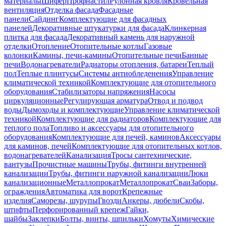
материалы
Шифер
Профнастил
Рулонная кровля
Кровельная
вентиляция
Отделка фасада
Фасадные
панели
Сайдинг
Комплектующие для фасадных
панелей
Декоративные штукатурки для фасада
Клинкерная
плитка для фасада
Декоративный камень для наружной
отделки
Отопление
Отопительные котлы
Газовые
колонки
Камины, печи-камины
Отопительные печи
Банные
печи
Водонагреватели
Радиаторы отопления, батареи
Теплый
пол
Теплые плинтусы
Системы антиобледенения
Управление
климатической техникой
Комплектующие для отопительного
оборудования
Стабилизаторы напряжения
Насосы
циркуляционные
Регулирующая арматура
Отвод и подвод
воды
Дымоходы и комплектующие
Управление климатической
техникой
Комплектующие для радиаторов
Комплектующие для
теплого пола
Топливо и аксессуары для отопительного
оборудования
Комплектующие для печей, каминов
Аксессуары
для каминов, печей
Комплектующие для отопительных котлов,
водонагревателей
Канализация
Тросы сантехнические,
вантузы
Прочистные машины
Трубы, фитинги внутренней
канализации
Трубы, фитинги наружной канализации
Люки
канализационные
Металлопрокат
Металлопрокат
Сваи
Заборы,
ограждения
Автоматика для ворот
Крепежные
изделия
Саморезы, шурупы
Гвозди
Анкеры, дюбели
Скобы,
штифты
Перфорированный крепеж
Гайки,
шайбы
Заклепки
Болты, винты, шпильки
Хомуты
Химические