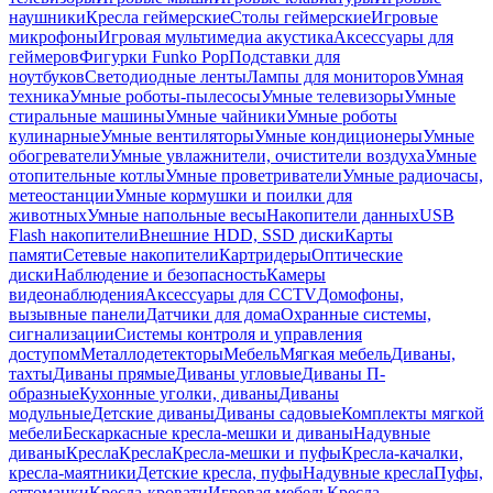
наушники
Кресла геймерские
Столы геймерские
Игровые
микрофоны
Игровая мультимедиа акустика
Аксессуары для
геймеров
Фигурки Funko Pop
Подставки для
ноутбуков
Светодиодные ленты
Лампы для мониторов
Умная
техника
Умные роботы-пылесосы
Умные телевизоры
Умные
стиральные машины
Умные чайники
Умные роботы
кулинарные
Умные вентиляторы
Умные кондиционеры
Умные
обогреватели
Умные увлажнители, очистители воздуха
Умные
отопительные котлы
Умные проветриватели
Умные радиочасы,
метеостанции
Умные кормушки и поилки для
животных
Умные напольные весы
Накопители данных
USB
Flash накопители
Внешние HDD, SSD диски
Карты
памяти
Сетевые накопители
Картридеры
Оптические
диски
Наблюдение и безопасность
Камеры
видеонаблюдения
Аксессуары для CCTV
Домофоны,
вызывные панели
Датчики для дома
Охранные системы,
сигнализации
Системы контроля и управления
доступом
Металлодетекторы
Мебель
Мягкая мебель
Диваны,
тахты
Диваны прямые
Диваны угловые
Диваны П-
образные
Кухонные уголки, диваны
Диваны
модульные
Детские диваны
Диваны садовые
Комплекты мягкой
мебели
Бескаркасные кресла-мешки и диваны
Надувные
диваны
Кресла
Кресла
Кресла-мешки и пуфы
Кресла-качалки,
кресла-маятники
Детские кресла, пуфы
Надувные кресла
Пуфы,
оттоманки
Кресла-кровати
Игровая мебель
Кресла