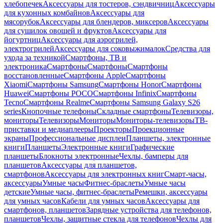
хлебопечек
Аксессуары для тостеров, сэндвичниц
Аксессуары
для кухонных комбайнов
Аксессуары для
мясорубок
Аксессуары для блендеров, миксеров
Аксессуары
для сушилок овощей и фруктов
Аксессуары для
йогуртниц
Аксессуары для аэрогрилей,
электрогрилей
Аксессуары для соковыжималок
Средства для
ухода за техникой
Смартфоны, ТВ и
электроника
Смартфоны
Смартфоны
Смартфоны
восстановленные
Смартфоны Apple
Смартфоны
Xiaomi
Смартфоны Samsung
Смартфоны Honor
Смартфоны
Huawei
Смартфоны POCO
Смартфоны Infinix
Смартфоны
Tecno
Смартфоны Realme
Смартфоны Samsung Galaxy S26
series
Кнопочные телефоны
Складные смартфоны
Телевизоры,
мониторы
Телевизоры
Мониторы
Мониторы-телевизоры
ТВ-
приставки и медиаплееры
Проекторы
Проекционные
экраны
Профессиональные дисплеи
Планшеты, электронные
книги
Планшеты
Электронные книги
Графические
планшеты
Блокноты электронные
Чехлы, бамперы для
планшетов
Аксессуары для планшетов,
смартфонов
Аксессуары для электронных книг
Смарт-часы,
аксессуары
Умные часы
Фитнес-браслеты
Умные часы
детские
Умные часы, фитнес-браслеты
Ремешки, аксессуары
для умных часов
Кабели для умных часов
Аксессуары для
смартфонов, планшетов
Зарядные устройства для телефонов,
планшетов
Чехлы, защитные стекла для телефонов
Чехлы для