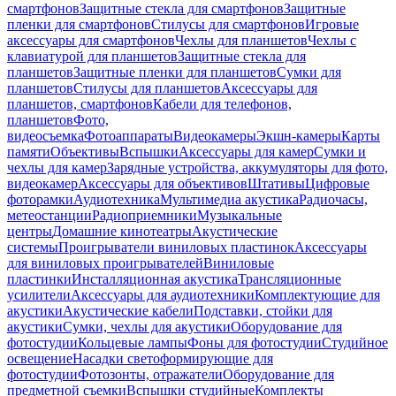
смартфонов
Защитные стекла для смартфонов
Защитные
пленки для смартфонов
Стилусы для смартфонов
Игровые
аксессуары для смартфонов
Чехлы для планшетов
Чехлы с
клавиатурой для планшетов
Защитные стекла для
планшетов
Защитные пленки для планшетов
Сумки для
планшетов
Стилусы для планшетов
Аксессуары для
планшетов, смартфонов
Кабели для телефонов,
планшетов
Фото,
видеосъемка
Фотоаппараты
Видеокамеры
Экшн-камеры
Карты
памяти
Объективы
Вспышки
Аксессуары для камер
Сумки и
чехлы для камер
Зарядные устройства, аккумуляторы для фото,
видеокамер
Аксессуары для объективов
Штативы
Цифровые
фоторамки
Аудиотехника
Мультимедиа акустика
Радиочасы,
метеостанции
Радиоприемники
Музыкальные
центры
Домашние кинотеатры
Акустические
системы
Проигрыватели виниловых пластинок
Аксессуары
для виниловых проигрывателей
Виниловые
пластинки
Инсталляционная акустика
Трансляционные
усилители
Аксессуары для аудиотехники
Комплектующие для
акустики
Акустические кабели
Подставки, стойки для
акустики
Сумки, чехлы для акустики
Оборудование для
фотостудии
Кольцевые лампы
Фоны для фотостудии
Студийное
освещение
Насадки светоформирующие для
фотостудии
Фотозонты, отражатели
Оборудование для
предметной съемки
Вспышки студийные
Комплекты