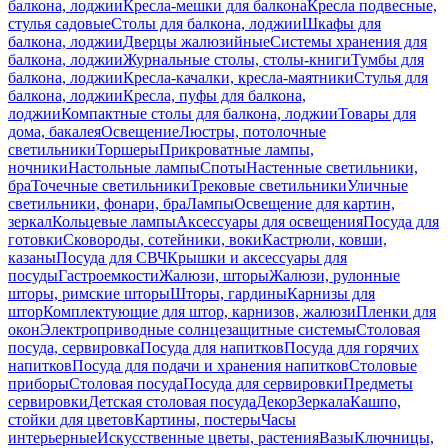
балкона, лоджии
Кресла-мешки для балкона
Кресла подвесные,
стулья садовые
Столы для балкона, лоджии
Шкафы для
балкона, лоджии
Дверцы жалюзийные
Системы хранения для
балкона, лоджии
Журнальные столы, столы-книги
Тумбы для
балкона, лоджии
Кресла-качалки, кресла-маятники
Стулья для
балкона, лоджии
Кресла, пуфы для балкона,
лоджии
Компактные столы для балкона, лоджии
Товары для
дома, бакалея
Освещение
Люстры, потолочные
светильники
Торшеры
Прикроватные лампы,
ночники
Настольные лампы
Споты
Настенные светильники,
бра
Точечные светильники
Трековые светильники
Уличные
светильники, фонари, бра
Лампы
Освещение для картин,
зеркал
Кольцевые лампы
Аксессуары для освещения
Посуда для
готовки
Сковороды, сотейники, воки
Кастрюли, ковши,
казаны
Посуда для СВЧ
Крышки и аксессуары для
посуды
Гастроемкости
Жалюзи, шторы
Жалюзи, рулонные
шторы, римские шторы
Шторы, гардины
Карнизы для
штор
Комплектующие для штор, карнизов, жалюзи
Пленки для
окон
Электроприводные солнцезащитные системы
Столовая
посуда, сервировка
Посуда для напитков
Посуда для горячих
напитков
Посуда для подачи и хранения напитков
Столовые
приборы
Столовая посуда
Посуда для сервировки
Предметы
сервировки
Детская столовая посуда
Декор
Зеркала
Кашпо,
стойки для цветов
Картины, постеры
Часы
интерьерные
Искусственные цветы, растения
Вазы
Ключницы,