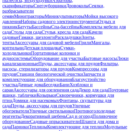
пылесосы, воздуходувки
Аэраторы,
скарификаторы
Снегоуборщики
Дровоколы
Сеялки,
разбрасыватели
семян
Минитракторы
Миникультиваторы
Мойки высокого
давления
Наборы садового электроинструмента
Отдых и
пикник
Батуты
Бассейны
Спа-бассейны
Комплекты мебели для
сада
Столы для сада
Стулья, кресла для сада
Качели
садовые
Гамаки, шезлонги
Раскладушки
Зонты,
тенты
Аксессуары для садовой мебели
Грили
Мангалы,
коптильни
Детская площадка
Сумки-
холодильники
Портативные колонки и
аудиосистемы
Оборудование для участка
Бытовые насосы
Люки
канализационные
Пруды, аксессуары для прудов
Фильтры,
насосы, стерилизаторы для прудов
Компрессоры для
прудов
Станции биологической очистки
Запчасти и
комплектующие для оборудования
Благоустройство
участка
Дачные дома
Беседки
Бани
Хозблоки и
сараи
Аксессуары для озеленения сада
Декор для сада
Почтовые
ящики, таблички
Козырьки
Скворечники, кормушки для
птиц
Домики для насекомых
Фонтаны, скульптуры для
сада
Пруды, аксессуары для прудов
Уличные
обогреватели
Уличные светильники
Противогололедные
реагенты
Декоративный щебень
Сад и огород
Поливочное
оборудование
Садовые опрыскиватели
Шланги для дома и
сада
Парники
Теплицы
Комплектующие для теплиц
Модульные