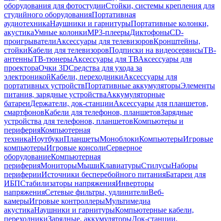
оборудования для фотостудии
Стойки, системы крепления для
студийного оборудования
Портативная
аудиотехника
Наушники и гарнитуры
Портативные колонки,
акустика
Умные колонки
MP3-плееры
Диктофоны
CD-
проигрыватели
Аксессуары для телевизоров
Кронштейны,
стойки
Кабели для телевизоров
Подписки на видеосервисы
ТВ-
антенны
ТВ-тюнеры
Аксессуары для ТВ
Аксессуары для
проектора
Очки 3D
Средства для ухода за
электроникой
Кабели, переходники
Аксессуары для
портативных устройств
Портативные аккумуляторы
Элементы
питания, зарядные устройства
Аккумуляторные
батареи
Держатели, док-станции
Аксессуары для планшетов,
смартфонов
Кабели для телефонов, планшетов
Зарядные
устройства для телефонов, планшетов
Компьютеры и
периферия
Компьютерная
техника
Ноутбуки
Планшеты
Моноблоки
Компьютеры
Игровые
компьютеры
Игровые консоли
Серверное
оборудование
Компьютерная
периферия
Мониторы
Мыши
Клавиатуры
Стилусы
Наборы
периферии
Источники бесперебойного питания
Батареи для
ИБП
Стабилизаторы напряжения
Инверторы
напряжения
Сетевые фильтры, удлинители
Веб-
камеры
Игровые контроллеры
Мультимедиа
акустика
Наушники и гарнитуры
Компьютерные кабели,
переходники
Зарядные, аккумуляторы
Док-станции,