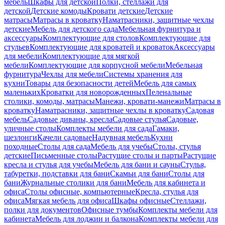
мебель
Шкафы для детской
Полки, стеллажи для
детской
Детские комоды
Кровати детские
Детские
матрасы
Матрасы в кроватку
Наматрасники, защитные чехлы
детские
Мебель для детского сада
Мебельная фурнитура и
аксессуары
Комплектующие для столов
Комплектующие для
стульев
Комплектующие для кроватей и кроваток
Аксессуары
для мебели
Комплектующие для мягкой
мебели
Комплектующие для корпусной мебели
Мебельная
фурнитура
Чехлы для мебели
Системы хранения для
кухни
Товары для безопасности детей
Мебель для самых
маленьких
Кроватки для новорожденных
Пеленальные
столики, комоды, матрасы
Манежи, кровати-манежи
Матрасы в
кроватку
Наматрасники, защитные чехлы в кроватку
Садовая
мебель
Садовые диваны, кресла
Садовые стулья
Садовые,
уличные столы
Комплекты мебели для сада
Гамаки,
шезлонги
Качели садовые
Надувная мебель
Кухни
походные
Столы для сада
Мебель для учебы
Столы, стулья
детские
Письменные столы
Растущие столы и парты
Растущие
кресла и стулья для учебы
Мебель для бани и сауны
Стулья,
табуретки, подставки для бани
Скамьи для бани
Столы для
бани
Журнальные столики для бани
Мебель для кабинета и
офиса
Столы офисные, компьютерные
Кресла, стулья для
офиса
Мягкая мебель для офиса
Шкафы офисные
Стеллажи,
полки для документов
Офисные тумбы
Комплекты мебели для
кабинета
Мебель для лоджии и балкона
Комплекты мебели для