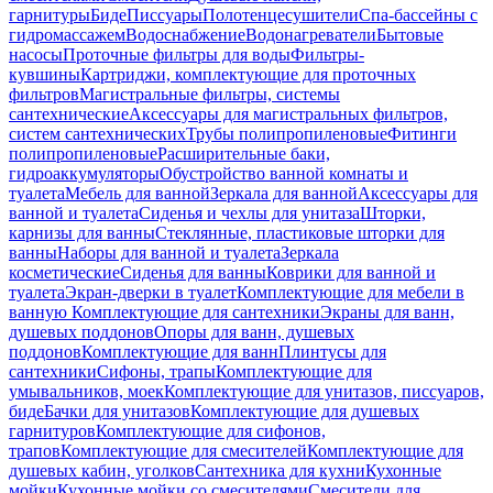
гарнитуры
Биде
Писсуары
Полотенцесушители
Спа-бассейны с
гидромассажем
Водоснабжение
Водонагреватели
Бытовые
насосы
Проточные фильтры для воды
Фильтры-
кувшины
Картриджи, комплектующие для проточных
фильтров
Магистральные фильтры, системы
сантехнические
Аксессуары для магистральных фильтров,
систем сантехнических
Трубы полипропиленовые
Фитинги
полипропиленовые
Расширительные баки,
гидроаккумуляторы
Обустройство ванной комнаты и
туалета
Мебель для ванной
Зеркала для ванной
Аксессуары для
ванной и туалета
Сиденья и чехлы для унитаза
Шторки,
карнизы для ванны
Стеклянные, пластиковые шторки для
ванны
Наборы для ванной и туалета
Зеркала
косметические
Сиденья для ванны
Коврики для ванной и
туалета
Экран-дверки в туалет
Комплектующие для мебели в
ванную
Комплектующие для сантехники
Экраны для ванн,
душевых поддонов
Опоры для ванн, душевых
поддонов
Комплектующие для ванн
Плинтусы для
сантехники
Сифоны, трапы
Комплектующие для
умывальников, моек
Комплектующие для унитазов, писсуаров,
биде
Бачки для унитазов
Комплектующие для душевых
гарнитуров
Комплектующие для сифонов,
трапов
Комплектующие для смесителей
Комплектующие для
душевых кабин, уголков
Сантехника для кухни
Кухонные
мойки
Кухонные мойки со смесителями
Смесители для