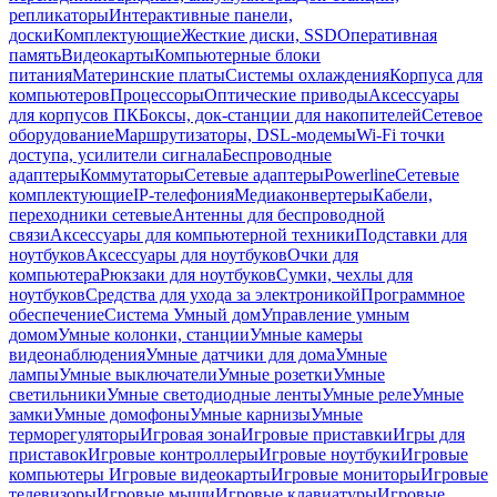
репликаторы
Интерактивные панели,
доски
Комплектующие
Жесткие диски, SSD
Оперативная
память
Видеокарты
Компьютерные блоки
питания
Материнские платы
Системы охлаждения
Корпуса для
компьютеров
Процессоры
Оптические приводы
Аксессуары
для корпусов ПК
Боксы, док-станции для накопителей
Сетевое
оборудование
Маршрутизаторы, DSL-модемы
Wi-Fi точки
доступа, усилители сигнала
Беспроводные
адаптеры
Коммутаторы
Сетевые адаптеры
Powerline
Сетевые
комплектующие
IP-телефония
Медиаконвертеры
Кабели,
переходники сетевые
Антенны для беспроводной
связи
Аксессуары для компьютерной техники
Подставки для
ноутбуков
Аксессуары для ноутбуков
Очки для
компьютера
Рюкзаки для ноутбуков
Сумки, чехлы для
ноутбуков
Средства для ухода за электроникой
Программное
обеспечение
Система Умный дом
Управление умным
домом
Умные колонки, станции
Умные камеры
видеонаблюдения
Умные датчики для дома
Умные
лампы
Умные выключатели
Умные розетки
Умные
светильники
Умные светодиодные ленты
Умные реле
Умные
замки
Умные домофоны
Умные карнизы
Умные
терморегуляторы
Игровая зона
Игровые приставки
Игры для
приставок
Игровые контроллеры
Игровые ноутбуки
Игровые
компьютеры
Игровые видеокарты
Игровые мониторы
Игровые
телевизоры
Игровые мыши
Игровые клавиатуры
Игровые