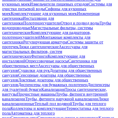
кухонных моек
Измельчители пищевых отходов
Системы для
очистки питьевой воды
Сифоны для кухонных
моек
Комплектующие для кухонных моек
Инженерная
сантехника
Инсталляции для
сантехники
Полотенцесушители
Отвод и подвод воды
Трубы
водопроводные
Магистральные фильтры, системы
сантехнические
Комплектующие для радиаторов,
полотенцесушителей
Монтажные комплекты для
сантехники
Регулирующая арматура
Системы защиты от
протечек
Люки сантехнические
Аксессуары для
магистральных фильтров, систем
сантехнических
Фитинги
Комплектующие для
инсталляций
Опрессовочные насосы
Сантехника для
общественных мест
Аксессуары для общественных
санузлов
Сушилки для рук
Дозаторы для общественных
санузлов
Сенсорные дозаторы для общественных
санузлов
Локтевые дозаторы для общественных
санузлов
Диспенсеры для бумажных полотенец
Диспенсеры
для туалетной бумаги
Канализация
Тросы сантехнические,
вантузы
Прочистные машины
Трубы, фитинги внутренней
канализации
Трубы, фитинги наружной канализации
Люки
канализационные
Теплый пол водяной
Трубы для теплого
пола
Коллекторы и комплектующие
Термостатика для теплого
пола
Автоматика для теплого
пола
Строительство
Строительные смеси и грунтовки
Клеевые