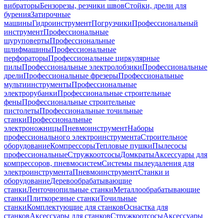
вибраторы
Бензорезы, резчики швов
Стойки, дрели для
бурения
Затирочные
машины
Гидроинструмент
Погрузчики
Профессиональный
инструмент
Профессиональные
шуруповерты
Профессиональные
шлифмашины
Профессиональные
перфораторы
Профессиональные циркулярные
пилы
Профессиональные электролобзики
Профессиональные
дрели
Профессиональные фрезеры
Профессиональные
мультиинструменты
Профессиональные
электрорубанки
Профессиональные строительные
фены
Профессиональные строительные
пистолеты
Профессиональные точильные
станки
Профессиональные
электроножницы
Пневмоинструмент
Наборы
профессионального электроинструмента
Строительное
оборудование
Компрессоры
Тепловые пушки
Пылесосы
профессиональные
Стружкоотсосы
Домкраты
Аксессуары для
компрессоров, пневмосистем
Системы пылеудаления для
электроинструмента
Пневмоинструмент
Станки и
оборудование
Деревообрабатывающие
станки
Ленточнопильные станки
Металлообрабатывающие
станки
Плиткорезные станки
Точильные
станки
Комплектующие для станков
Оснастка для
станков
Аксессуары для станков
Стружкоотсосы
Аксессуары