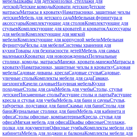
мебель
Шкафы для детской
Полки, стеллажи для
детской
Детские комоды
Кровати детские
Детские
матрасы
Матрасы в кроватку
Наматрасники, защитные чехлы
детские
Мебель для детского сада
Мебельная фурнитура и
аксессуары
Комплектующие для столов
Комплектующие для
стульев
Комплектующие для кроватей и кроваток
Аксессуары
для мебели
Комплектующие для мягкой
мебели
Комплектующие для корпусной мебели
Мебельная
фурнитура
Чехлы для мебели
Системы хранения для
кухни
Товары для безопасности детей
Мебель для самых
маленьких
Кроватки для новорожденных
Пеленальные
столики, комоды, матрасы
Манежи, кровати-манежи
Матрасы в
кроватку
Наматрасники, защитные чехлы в кроватку
Садовая
мебель
Садовые диваны, кресла
Садовые стулья
Садовые,
уличные столы
Комплекты мебели для сада
Гамаки,
шезлонги
Качели садовые
Надувная мебель
Кухни
походные
Столы для сада
Мебель для учебы
Столы, стулья
детские
Письменные столы
Растущие столы и парты
Растущие
кресла и стулья для учебы
Мебель для бани и сауны
Стулья,
табуретки, подставки для бани
Скамьи для бани
Столы для
бани
Журнальные столики для бани
Мебель для кабинета и
офиса
Столы офисные, компьютерные
Кресла, стулья для
офиса
Мягкая мебель для офиса
Шкафы офисные
Стеллажи,
полки для документов
Офисные тумбы
Комплекты мебели для
кабинета
Мебель для лоджии и балкона
Комплекты мебели для