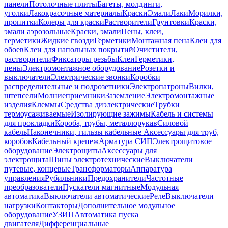
панели
Потолочные плиты
Багеты, молдинги,
уголки
Лакокрасочные материалы
Краски
Эмали
Лаки
Морилки,
пропитки
Колеры для краски
Растворители
Грунтовки
Краски,
эмали аэрозольные
Краски, эмали
Пены, клеи,
герметики
Жидкие гвозди
Герметики
Монтажная пена
Клеи для
обоев
Клеи для напольных покрытий
Очистители,
растворители
Фиксаторы резьбы
Клеи
Герметики,
пены
Электромонтажное оборудование
Розетки и
выключатели
Электрические звонки
Коробки
распределительные и подрозетники
Электропатроны
Вилки,
штепсели
Молниеприемники
Заземление
Электромонтажные
изделия
Клеммы
Средства диэлектрические
Трубки
термоусаживаемые
Изолирующие зажимы
Кабель и системы
для прокладки
Короба, трубы, металлорукав
Силовой
кабель
Наконечники, гильзы кабельные
Аксессуары для труб,
коробов
Кабельный крепеж
Арматура СИП
Электрощитовое
оборудование
Электрощиты
Аксессуары для
электрощита
Шины электротехнические
Выключатели
путевые, концевые
Трансформаторы
Аппаратура
управления
Рубильники
Предохранители
Частотные
преобразователи
Пускатели магнитные
Модульная
автоматика
Выключатели автоматические
Реле
Выключатели
нагрузки
Контакторы
Дополнительное модульное
оборудование
УЗИП
Автоматика пуска
двигателя
Дифференциальные