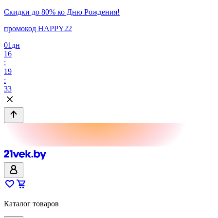
Скидки до 80% ко Дню Рождения!
промокод HAPPY22
01
дн
16
:
19
:
33
Каталог товаров