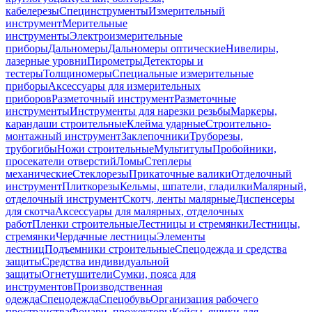
кабелерезы
Специнструменты
Измерительный
инструмент
Мерительные
инструменты
Электроизмерительные
приборы
Дальномеры
Дальномеры оптические
Нивелиры,
лазерные уровни
Пирометры
Детекторы и
тестеры
Толщиномеры
Специальные измерительные
приборы
Аксессуары для измерительных
приборов
Разметочный инструмент
Разметочные
инструменты
Инструменты для нарезки резьбы
Маркеры,
карандаши строительные
Клейма ударные
Строительно-
монтажный инструмент
Заклепочники
Труборезы,
трубогибы
Ножи строительные
Мультитулы
Пробойники,
просекатели отверстий
Ломы
Степлеры
механические
Стеклорезы
Прикаточные валики
Отделочный
инструмент
Плиткорезы
Кельмы, шпатели, гладилки
Малярный,
отделочный инструмент
Скотч, ленты малярные
Диспенсеры
для скотча
Аксессуары для малярных, отделочных
работ
Пленки строительные
Лестницы и стремянки
Лестницы,
стремянки
Чердачные лестницы
Элементы
лестниц
Подъемники строительные
Спецодежда и средства
защиты
Средства индивидуальной
защиты
Огнетушители
Сумки, пояса для
инструментов
Производственная
одежда
Спецодежда
Спецобувь
Организация рабочего
пространства
Фонари, прожекторы
Кейсы, ящики для