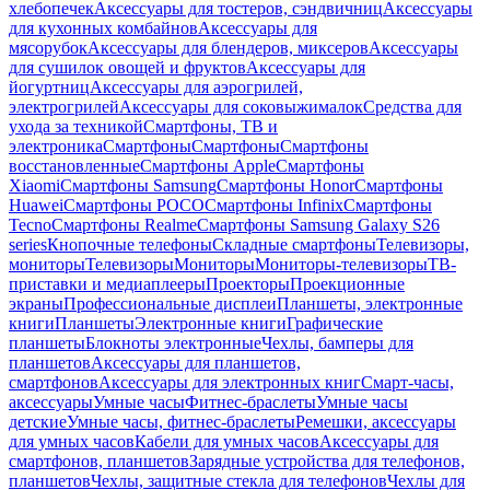
хлебопечек
Аксессуары для тостеров, сэндвичниц
Аксессуары
для кухонных комбайнов
Аксессуары для
мясорубок
Аксессуары для блендеров, миксеров
Аксессуары
для сушилок овощей и фруктов
Аксессуары для
йогуртниц
Аксессуары для аэрогрилей,
электрогрилей
Аксессуары для соковыжималок
Средства для
ухода за техникой
Смартфоны, ТВ и
электроника
Смартфоны
Смартфоны
Смартфоны
восстановленные
Смартфоны Apple
Смартфоны
Xiaomi
Смартфоны Samsung
Смартфоны Honor
Смартфоны
Huawei
Смартфоны POCO
Смартфоны Infinix
Смартфоны
Tecno
Смартфоны Realme
Смартфоны Samsung Galaxy S26
series
Кнопочные телефоны
Складные смартфоны
Телевизоры,
мониторы
Телевизоры
Мониторы
Мониторы-телевизоры
ТВ-
приставки и медиаплееры
Проекторы
Проекционные
экраны
Профессиональные дисплеи
Планшеты, электронные
книги
Планшеты
Электронные книги
Графические
планшеты
Блокноты электронные
Чехлы, бамперы для
планшетов
Аксессуары для планшетов,
смартфонов
Аксессуары для электронных книг
Смарт-часы,
аксессуары
Умные часы
Фитнес-браслеты
Умные часы
детские
Умные часы, фитнес-браслеты
Ремешки, аксессуары
для умных часов
Кабели для умных часов
Аксессуары для
смартфонов, планшетов
Зарядные устройства для телефонов,
планшетов
Чехлы, защитные стекла для телефонов
Чехлы для