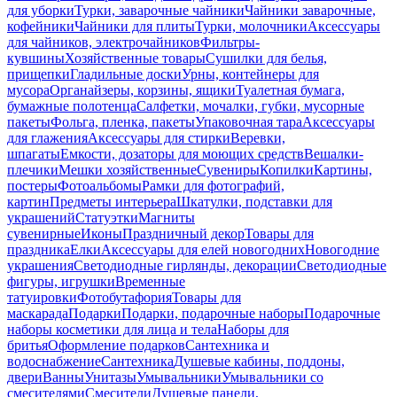
для уборки
Турки, заварочные чайники
Чайники заварочные,
кофейники
Чайники для плиты
Турки, молочники
Аксессуары
для чайников, электрочайников
Фильтры-
кувшины
Хозяйственные товары
Сушилки для белья,
прищепки
Гладильные доски
Урны, контейнеры для
мусора
Органайзеры, корзины, ящики
Туалетная бумага,
бумажные полотенца
Салфетки, мочалки, губки, мусорные
пакеты
Фольга, пленка, пакеты
Упаковочная тара
Аксессуары
для глажения
Аксессуары для стирки
Веревки,
шпагаты
Емкости, дозаторы для моющих средств
Вешалки-
плечики
Мешки хозяйственные
Сувениры
Копилки
Картины,
постеры
Фотоальбомы
Рамки для фотографий,
картин
Предметы интерьера
Шкатулки, подставки для
украшений
Статуэтки
Магниты
сувенирные
Иконы
Праздничный декор
Товары для
праздника
Елки
Аксессуары для елей новогодних
Новогодние
украшения
Светодиодные гирлянды, декорации
Светодиодные
фигуры, игрушки
Временные
татуировки
Фотобутафория
Товары для
маскарада
Подарки
Подарки, подарочные наборы
Подарочные
наборы косметики для лица и тела
Наборы для
бритья
Оформление подарков
Сантехника и
водоснабжение
Сантехника
Душевые кабины, поддоны,
двери
Ванны
Унитазы
Умывальники
Умывальники со
смесителями
Смесители
Душевые панели,