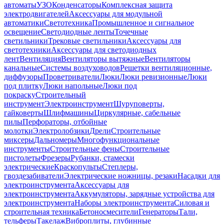
автоматы
УЗО
Конденсаторы
Комплексная защита
электродвигателей
Аксессуары для модульной
автоматики
Светотехника
Промышленное и сигнальное
освещение
Светодиодные ленты
Точечные
светильники
Трековые светильники
Аксессуары для
светотехники
Аксессуары для светодиодных
лент
Вентиляция
Вентиляторы вытяжные
Вентиляторы
канальные
Системы воздуховодов
Решетки вентиляционные,
диффузоры
Проветриватели
Люки
Люки ревизионные
Люки
под плитку
Люки напольные
Люки под
покраску
Строительный
инструмент
Электроинструмент
Шуруповерты,
гайковерты
Шлифмашины
Циркулярные, сабельные
пилы
Перфораторы, отбойные
молотки
Электролобзики
Дрели
Строительные
миксеры
Дальномеры
Многофункциональные
инструменты
Строительные фены
Строительные
пистолеты
Фрезеры
Рубанки, стамески
электрические
Краскопульты
Степлеры,
гвоздезабиватели
Электрические ножницы, резаки
Насадки для
электроинструмента
Аксессуары для
электроинструмента
Аккумуляторы, зарядные устройства для
электроинструмента
Наборы электроинструмента
Силовая и
строительная техника
Бетоносмесители
Генераторы
Тали,
тельферы
Такелаж
Виброплиты, глубинные