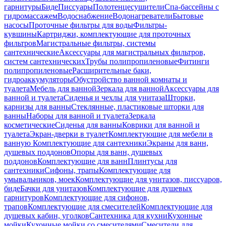
гарнитуры
Биде
Писсуары
Полотенцесушители
Спа-бассейны с
гидромассажем
Водоснабжение
Водонагреватели
Бытовые
насосы
Проточные фильтры для воды
Фильтры-
кувшины
Картриджи, комплектующие для проточных
фильтров
Магистральные фильтры, системы
сантехнические
Аксессуары для магистральных фильтров,
систем сантехнических
Трубы полипропиленовые
Фитинги
полипропиленовые
Расширительные баки,
гидроаккумуляторы
Обустройство ванной комнаты и
туалета
Мебель для ванной
Зеркала для ванной
Аксессуары для
ванной и туалета
Сиденья и чехлы для унитаза
Шторки,
карнизы для ванны
Стеклянные, пластиковые шторки для
ванны
Наборы для ванной и туалета
Зеркала
косметические
Сиденья для ванны
Коврики для ванной и
туалета
Экран-дверки в туалет
Комплектующие для мебели в
ванную
Комплектующие для сантехники
Экраны для ванн,
душевых поддонов
Опоры для ванн, душевых
поддонов
Комплектующие для ванн
Плинтусы для
сантехники
Сифоны, трапы
Комплектующие для
умывальников, моек
Комплектующие для унитазов, писсуаров,
биде
Бачки для унитазов
Комплектующие для душевых
гарнитуров
Комплектующие для сифонов,
трапов
Комплектующие для смесителей
Комплектующие для
душевых кабин, уголков
Сантехника для кухни
Кухонные
мойки
Кухонные мойки со смесителями
Смесители для