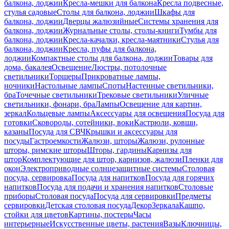
балкона, лоджии
Кресла-мешки для балкона
Кресла подвесные,
стулья садовые
Столы для балкона, лоджии
Шкафы для
балкона, лоджии
Дверцы жалюзийные
Системы хранения для
балкона, лоджии
Журнальные столы, столы-книги
Тумбы для
балкона, лоджии
Кресла-качалки, кресла-маятники
Стулья для
балкона, лоджии
Кресла, пуфы для балкона,
лоджии
Компактные столы для балкона, лоджии
Товары для
дома, бакалея
Освещение
Люстры, потолочные
светильники
Торшеры
Прикроватные лампы,
ночники
Настольные лампы
Споты
Настенные светильники,
бра
Точечные светильники
Трековые светильники
Уличные
светильники, фонари, бра
Лампы
Освещение для картин,
зеркал
Кольцевые лампы
Аксессуары для освещения
Посуда для
готовки
Сковороды, сотейники, воки
Кастрюли, ковши,
казаны
Посуда для СВЧ
Крышки и аксессуары для
посуды
Гастроемкости
Жалюзи, шторы
Жалюзи, рулонные
шторы, римские шторы
Шторы, гардины
Карнизы для
штор
Комплектующие для штор, карнизов, жалюзи
Пленки для
окон
Электроприводные солнцезащитные системы
Столовая
посуда, сервировка
Посуда для напитков
Посуда для горячих
напитков
Посуда для подачи и хранения напитков
Столовые
приборы
Столовая посуда
Посуда для сервировки
Предметы
сервировки
Детская столовая посуда
Декор
Зеркала
Кашпо,
стойки для цветов
Картины, постеры
Часы
интерьерные
Искусственные цветы, растения
Вазы
Ключницы,