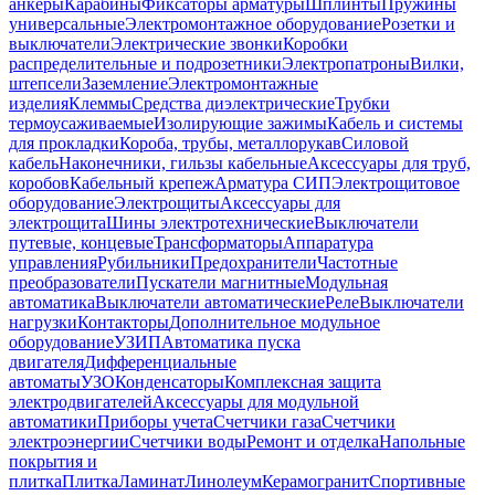
анкеры
Карабины
Фиксаторы арматуры
Шплинты
Пружины
универсальные
Электромонтажное оборудование
Розетки и
выключатели
Электрические звонки
Коробки
распределительные и подрозетники
Электропатроны
Вилки,
штепсели
Заземление
Электромонтажные
изделия
Клеммы
Средства диэлектрические
Трубки
термоусаживаемые
Изолирующие зажимы
Кабель и системы
для прокладки
Короба, трубы, металлорукав
Силовой
кабель
Наконечники, гильзы кабельные
Аксессуары для труб,
коробов
Кабельный крепеж
Арматура СИП
Электрощитовое
оборудование
Электрощиты
Аксессуары для
электрощита
Шины электротехнические
Выключатели
путевые, концевые
Трансформаторы
Аппаратура
управления
Рубильники
Предохранители
Частотные
преобразователи
Пускатели магнитные
Модульная
автоматика
Выключатели автоматические
Реле
Выключатели
нагрузки
Контакторы
Дополнительное модульное
оборудование
УЗИП
Автоматика пуска
двигателя
Дифференциальные
автоматы
УЗО
Конденсаторы
Комплексная защита
электродвигателей
Аксессуары для модульной
автоматики
Приборы учета
Счетчики газа
Счетчики
электроэнергии
Счетчики воды
Ремонт и отделка
Напольные
покрытия и
плитка
Плитка
Ламинат
Линолеум
Керамогранит
Спортивные