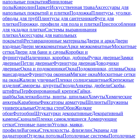
напольные покрытия
Виниловые
полы
Ковролин
Паркет
Искусственная трава
Аксессуары для
напольных покрытий и плитки
Подложка
Плинтусы, уголки,
обводы для труб
Плинтусы для сантехники
Фуги для
плитки
Порожки, профили для пола и плитки
Приспособления
для укладки плитки
Системы выравнивания
плитки
Аксессуары для напольных
покрытий
Реставрационные материалы
Двери и арки
Двери
входные
Двери межкомнатные
Арки межкомнатные
Москитные
сетки
Двери для бани и сауны
Коробки и
фурнитура
Наличники, коробки, доборы
Ручки дверные
Замки
дверные
Петли дверные
Фурнитура дверная
Доводчики
дверные
Окна и подоконники
Окна
Подоконники, отливы
Окна
мансардные
Фурнитура оконная
Мягкие окна
Москитные сетки
на окна
Жалюзи уличные
Пленки солнцезащитные
Крепежные
изделия
Саморезы, шурупы
Гвозди
Анкеры, дюбели
Скобы,
штифты
Перфорированный крепеж
Гайки,
шайбы
Заклепки
Болты, винты, шпильки
Хомуты
Химические
анкеры
Карабины
Фиксаторы арматуры
Шплинты
Пружины
универсальные
Отделка стен
Обои
Жидкие
обои
Фотообои
Штукатурки декоративные
Декоративный
камень
Скинали
Пленки самоклеящиеся
Армирующие
сетки
Стеновые панели
Уголки, маяки,
профили
Вагонка
Стеклохолсты, флизелин
Экраны для
радиаторов
Отделка потолка
Потолочные системы
Потолочные