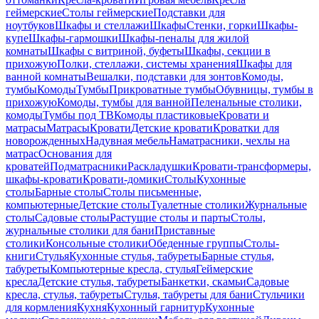
геймерские
Столы геймерские
Подставки для
ноутбуков
Шкафы и стеллажи
Шкафы
Стенки, горки
Шкафы-
купе
Шкафы-гармошки
Шкафы-пеналы для жилой
комнаты
Шкафы с витриной, буфеты
Шкафы, секции в
прихожую
Полки, стеллажи, системы хранения
Шкафы для
ванной комнаты
Вешалки, подставки для зонтов
Комоды,
тумбы
Комоды
Тумбы
Прикроватные тумбы
Обувницы, тумбы в
прихожую
Комоды, тумбы для ванной
Пеленальные столики,
комоды
Тумбы под ТВ
Комоды пластиковые
Кровати и
матрасы
Матрасы
Кровати
Детские кровати
Кроватки для
новорожденных
Надувная мебель
Наматрасники, чехлы на
матрас
Основания для
кроватей
Подматрасники
Раскладушки
Кровати-трансформеры,
шкафы-кровати
Кровати-домики
Столы
Кухонные
столы
Барные столы
Столы письменные,
компьютерные
Детские столы
Туалетные столики
Журнальные
столы
Садовые столы
Растущие столы и парты
Столы,
журнальные столики для бани
Приставные
столики
Консольные столики
Обеденные группы
Столы-
книги
Стулья
Кухонные стулья, табуреты
Барные стулья,
табуреты
Компьютерные кресла, стулья
Геймерские
кресла
Детские стулья, табуреты
Банкетки, скамьи
Садовые
кресла, стулья, табуреты
Стулья, табуреты для бани
Стульчики
для кормления
Кухня
Кухонный гарнитур
Кухонные