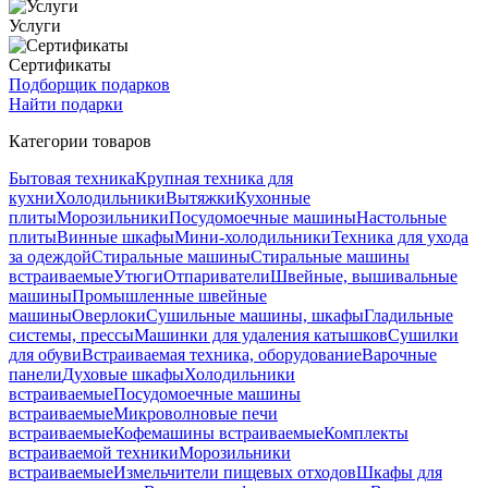
Услуги
Сертификаты
Подборщик подарков
Найти подарки
Категории товаров
Бытовая техника
Крупная техника для
кухни
Холодильники
Вытяжки
Кухонные
плиты
Морозильники
Посудомоечные машины
Настольные
плиты
Винные шкафы
Мини-холодильники
Техника для ухода
за одеждой
Стиральные машины
Стиральные машины
встраиваемые
Утюги
Отпариватели
Швейные, вышивальные
машины
Промышленные швейные
машины
Оверлоки
Сушильные машины, шкафы
Гладильные
системы, прессы
Машинки для удаления катышков
Сушилки
для обуви
Встраиваемая техника, оборудование
Варочные
панели
Духовые шкафы
Холодильники
встраиваемые
Посудомоечные машины
встраиваемые
Микроволновые печи
встраиваемые
Кофемашины встраиваемые
Комплекты
встраиваемой техники
Морозильники
встраиваемые
Измельчители пищевых отходов
Шкафы для