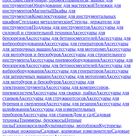
инструментов
Оборудование для мастерской
Тележки для
инструментов
Магниты
Шкафы для
инструментов
Комплектующие для инструментальных
шкафов
Стеллажи металлические
Стенды, держатели для
инструментов
Поддоны для инструментов
Аксессуары для
силовой и строительной техники
Аксессуары для
бензорезов
Аксессуары для бетоносмесителей
Аксессуары для
виброоборудования
Аксессуары для генераторов
Аксессуары
для затирочных машин
Аксессуары для мотопомп
Аксессуары
для мотобуров и бензобуров
Аксессуары для строительного
инструмента
Аксессуары пневмооборудования
Аксессуары для
бензорезов
Аксессуары для бетоносмесителей
Аксессуары для
виброоборудования
Аксессуары для генераторов
Аксессуары
для затирочных машин
Аксессуары для мотопомп
Аксессуары
для мотобуров и бензобуров
Аксессуары для
электроинструмента
Аксессуары для компрессоров,
пневмосистем
Аксессуары для сварки, пайки
Аксессуары для
станков
Аксессуары для стружкоотсосов
Аксессуары для
бурения и сверления
Аксессуары для резания
Аксессуары для
шлифования
Аксессуары для измерительных
приборов
Аксессуары для станков
Дом и сад
Садовая
техника
Триммеры, бензокосы
Цепные
пилы
Газонокосилки
Культиваторы, мотоблоки
Кусторезы,
садовые ножницы
Садовые, кормовые измельчители
Садовые