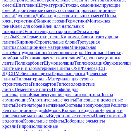
смеси
Шпатлевки
Штукатурки
Стяжки, самонивелирующие
смеси
Строительные смеси, составы
Гидроизоляционные
смеси
Грунтовки
Добавки для строительных смесей
Пены,
клеи, герметики
Жидкие гвозди
Герметики
Монтажная
пена
Клеи для обоев
Клеи для напольных
покрытий
Очистители, растворители
Фиксаторы
резьбы
Клеи
Герметики, пены
Кирпичи, блоки, тротуарная
плитка
Кирпичи
Строительные блоки
Тротуарная
плитка
Изоляционные материалы
Минеральная
вата
Экструдированный пенополистирол
Пенопласт
Пленки,
мембраны
Отражающая теплоизоляция
Гидроизоляционные
ленты
Поликарбонат
Шумоизоляция
Теплоизоляция
Звукоизоляц
плитные и пиломатериалы
Плиты OSB
Фанера
ДСП,
ЛДСП
Мебельные щиты
Террасные доски
Древесные
плиты
Пиломатериалы
Материалы для сухого
строительства
Гипсокартон
Гипсоволокнистые
листы
Цементные плиты
Профили для
гипсокартона
Комплектующие для гипсокартона
Ленты
армирующие
Уплотнительные ленты
Гипсовые и цементные
плиты
Вентиляторы вытяжные
Системы воздуховодов
Решетки
вентиляционные, диффузоры
Кровля и водосток
Черепица и
кровельные материалы
Водосточные системы
Поверхностный
водоотвод
Кровельные софиты
Доборные элементы
кровли
Гидроизоляционные