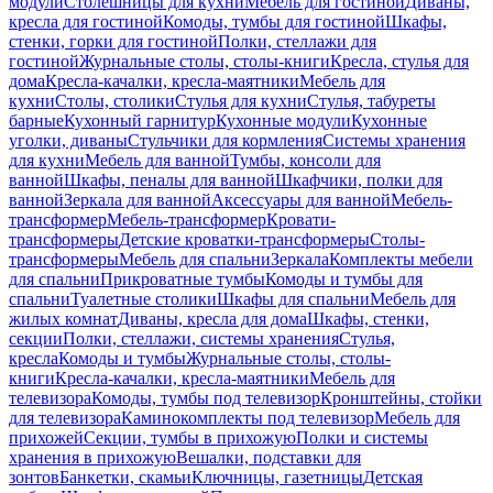
модули
Столешницы для кухни
Мебель для гостиной
Диваны,
кресла для гостиной
Комоды, тумбы для гостиной
Шкафы,
стенки, горки для гостиной
Полки, стеллажи для
гостиной
Журнальные столы, столы-книги
Кресла, стулья для
дома
Кресла-качалки, кресла-маятники
Мебель для
кухни
Столы, столики
Стулья для кухни
Стулья, табуреты
барные
Кухонный гарнитур
Кухонные модули
Кухонные
уголки, диваны
Стульчики для кормления
Системы хранения
для кухни
Мебель для ванной
Тумбы, консоли для
ванной
Шкафы, пеналы для ванной
Шкафчики, полки для
ванной
Зеркала для ванной
Аксессуары для ванной
Мебель-
трансформер
Мебель-трансформер
Кровати-
трансформеры
Детские кроватки-трансформеры
Столы-
трансформеры
Мебель для спальни
Зеркала
Комплекты мебели
для спальни
Прикроватные тумбы
Комоды и тумбы для
спальни
Туалетные столики
Шкафы для спальни
Мебель для
жилых комнат
Диваны, кресла для дома
Шкафы, стенки,
секции
Полки, стеллажи, системы хранения
Стулья,
кресла
Комоды и тумбы
Журнальные столы, столы-
книги
Кресла-качалки, кресла-маятники
Мебель для
телевизора
Комоды, тумбы под телевизор
Кронштейны, стойки
для телевизора
Каминокомплекты под телевизор
Мебель для
прихожей
Секции, тумбы в прихожую
Полки и системы
хранения в прихожую
Вешалки, подставки для
зонтов
Банкетки, скамьи
Ключницы, газетницы
Детская