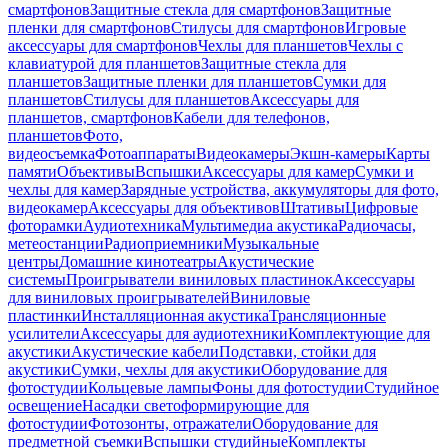
смартфонов
Защитные стекла для смартфонов
Защитные
пленки для смартфонов
Стилусы для смартфонов
Игровые
аксессуары для смартфонов
Чехлы для планшетов
Чехлы с
клавиатурой для планшетов
Защитные стекла для
планшетов
Защитные пленки для планшетов
Сумки для
планшетов
Стилусы для планшетов
Аксессуары для
планшетов, смартфонов
Кабели для телефонов,
планшетов
Фото,
видеосъемка
Фотоаппараты
Видеокамеры
Экшн-камеры
Карты
памяти
Объективы
Вспышки
Аксессуары для камер
Сумки и
чехлы для камер
Зарядные устройства, аккумуляторы для фото,
видеокамер
Аксессуары для объективов
Штативы
Цифровые
фоторамки
Аудиотехника
Мультимедиа акустика
Радиочасы,
метеостанции
Радиоприемники
Музыкальные
центры
Домашние кинотеатры
Акустические
системы
Проигрыватели виниловых пластинок
Аксессуары
для виниловых проигрывателей
Виниловые
пластинки
Инсталляционная акустика
Трансляционные
усилители
Аксессуары для аудиотехники
Комплектующие для
акустики
Акустические кабели
Подставки, стойки для
акустики
Сумки, чехлы для акустики
Оборудование для
фотостудии
Кольцевые лампы
Фоны для фотостудии
Студийное
освещение
Насадки светоформирующие для
фотостудии
Фотозонты, отражатели
Оборудование для
предметной съемки
Вспышки студийные
Комплекты