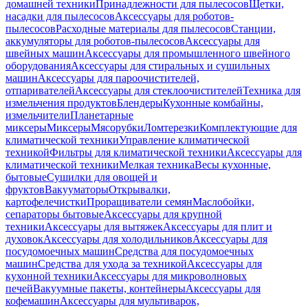
домашней техники
Принадлежности для пылесосов
Щетки,
насадки для пылесосов
Аксессуары для роботов-
пылесосов
Расходные материалы для пылесосов
Станции,
аккумуляторы для роботов-пылесосов
Аксессуары для
швейных машин
Аксессуары для промышленного швейного
оборудования
Аксессуары для стиральных и сушильных
машин
Аксессуары для пароочистителей,
отпаривателей
Аксессуары для стеклоочистителей
Техника для
измельчения продуктов
Блендеры
Кухонные комбайны,
измельчители
Планетарные
миксеры
Миксеры
Мясорубки
Ломтерезки
Комплектующие для
климатической техники
Управление климатической
техникой
Фильтры для климатической техники
Аксессуары для
климатической техники
Мелкая техника
Весы кухонные,
бытовые
Сушилки для овощей и
фруктов
Вакууматоры
Открывалки,
картофелечистки
Проращиватели семян
Маслобойки,
сепараторы бытовые
Аксессуары для крупной
техники
Аксессуары для вытяжек
Аксессуары для плит и
духовок
Аксессуары для холодильников
Аксессуары для
посудомоечных машин
Средства для посудомоечных
машин
Средства для ухода за техникой
Аксессуары для
кухонной техники
Аксессуары для микроволновых
печей
Вакуумные пакеты, контейнеры
Аксессуары для
кофемашин
Аксессуары для мультиварок,