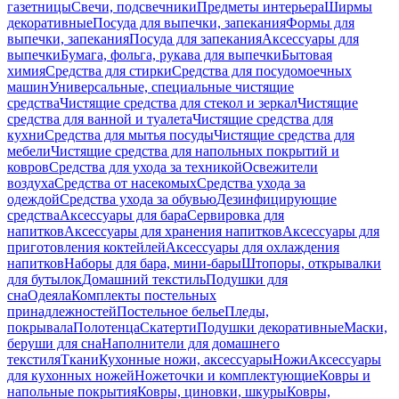
газетницы
Свечи, подсвечники
Предметы интерьера
Ширмы
декоративные
Посуда для выпечки, запекания
Формы для
выпечки, запекания
Посуда для запекания
Аксессуары для
выпечки
Бумага, фольга, рукава для выпечки
Бытовая
химия
Средства для стирки
Средства для посудомоечных
машин
Универсальные, специальные чистящие
средства
Чистящие средства для стекол и зеркал
Чистящие
средства для ванной и туалета
Чистящие средства для
кухни
Средства для мытья посуды
Чистящие средства для
мебели
Чистящие средства для напольных покрытий и
ковров
Средства для ухода за техникой
Освежители
воздуха
Средства от насекомых
Средства ухода за
одеждой
Средства ухода за обувью
Дезинфицирующие
средства
Аксессуары для бара
Сервировка для
напитков
Аксессуары для хранения напитков
Аксессуары для
приготовления коктейлей
Аксессуары для охлаждения
напитков
Наборы для бара, мини-бары
Штопоры, открывалки
для бутылок
Домашний текстиль
Подушки для
сна
Одеяла
Комплекты постельных
принадлежностей
Постельное белье
Пледы,
покрывала
Полотенца
Скатерти
Подушки декоративные
Маски,
беруши для сна
Наполнители для домашнего
текстиля
Ткани
Кухонные ножи, аксессуары
Ножи
Аксессуары
для кухонных ножей
Ножеточки и комплектующие
Ковры и
напольные покрытия
Ковры, циновки, шкуры
Ковры,