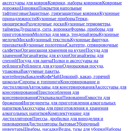
аксессуары для ковров
Коврики, наборы ковриков
Ковровые
дорожки
Циновки
Покрытия напольные
тафтинговые
Защитные, грязезащитные коврики
Кухонные
принадлежности
Кухонные приборы
Терки,
овощерезки
Разделочные доски
Кухонные термометры,
таймеры
Дуршлаги, сита, воронки
Формы, приборы для
приготовления
Молотки для мяса, тендерайзеры
Кухонные
мелочи
Миски
Кухонный текстиль
Кухонные фартуки,
прихватки
Кухонные полотенца
Скатерти, сервировочные
салфетки
Организация хранения на кухне
Посуда для
хранения
Органайзеры для кухни
Органайзеры для
специй
Посуда для ланча
Полки и аксессуары на
рейлинги
Рейлинги для кухни
Одноразовая посуда,
упаковка
Вакуумные пакеты,
контейнеры
Бакалея
Кофе
Чай
Цикорий, какао, горячий
шоколад
Сиропы и топпинги
Консервирование и
дистилляция
Автоклавы для консервирования
Аксессуары для
консервирования
Приспособления для
консервирования
Открывалки
Пивоварни
Емкости для
брожения
Ингредиенты для приготовления алкогольных
напитков
Аксессуары для приготовления и хранения
алкогольных напитков
Комплектующие для
дистилляторов
Прессы, дробилки для виноделия и
пивоварения
Дистилляторы бытовые
Уборочный
инвентарь
Швабры, насадки
Ведра, тазы для уборки
Наборы