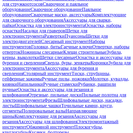
для стружкоотсосов
Сварочное и паяльное
оборудование
Сварочное оборудование
Паяльное
оборудование
Сварочные маски, аксессуары
Комплектующие
для сварочного оборудования
Аксессуары для сварки,
пайки
Оснастка для электроинструмента
Оснастка, наборы
оснастки
Насадки для граверов
Щетки для
электроинструмента
Развертки
Пуансоны
Щетки для
электродвигателей
Слесарный инструмент
Наборы
инструментов
Головки, биты
Гаечные ключи
Отвертки, наборы
отверток
Ножницы слесарные
Клещи строительные
Зубила,
керны, выколотки
Щетки слесарные
Оснастка и аксессуары для
бурения и сверления
Сверла, буры, зенкеры
Коронки
Зубила для
электроинструмента
Аксессуары для бурения и
сверления
Столярный инструмент
Тиски, струбцины,
гейферные зажимы
Ручные пилы, ножовки
Молотки, кувалды,
киянки
Напильники
Ручные стамески
Рубанки, рашпили
ручные
Оснастка и аксессуары для резания и
шлифования
Отрезные, пильные диски
Пильные полотна для
электроинструмента
Фрезы
Шлифовальные диски, насадки,
листы
Шлифовальные чашки
Точильные камни, круги,
сегменты
Полировальные валы
Направляющие
шины
Комплектующие для резания
Аксессуары для
резания
Аксессуары для шлифования
Электромонтажный
инструмент
Обжимной инструмент
Плоскогубцы,
круглогубцы
Кусачки, болторезы,