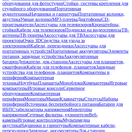
оборудования для фотостудии
Стойки, системы крепления для
студийного оборудования
Портативная
аудиотехника
Наушники и гарнитуры
Портативные колонки,
акустика
Умные колонки
MP3-плееры
Диктофоны
CD-
проигрыватели
Аксессуары для телевизоров
Кронштейны,
стойки
Кабели для телевизоров
Подписки на видеосервисы
ТВ-
антенны
ТВ-тюнеры
Аксессуары для ТВ
Аксессуары для
проектора
Очки 3D
Средства для ухода за
электроникой
Кабели, переходники
Аксессуары для
портативных устройств
Портативные аккумуляторы
Элементы
питания, зарядные устройства
Аккумуляторные
батареи
Держатели, док-станции
Аксессуары для планшетов,
смартфонов
Кабели для телефонов, планшетов
Зарядные
устройства для телефонов, планшетов
Компьютеры и
периферия
Компьютерная
техника
Ноутбуки
Планшеты
Моноблоки
Компьютеры
Игровые
компьютеры
Игровые консоли
Серверное
оборудование
Компьютерная
периферия
Мониторы
Мыши
Клавиатуры
Стилусы
Наборы
периферии
Источники бесперебойного питания
Батареи для
ИБП
Стабилизаторы напряжения
Инверторы
напряжения
Сетевые фильтры, удлинители
Веб-
камеры
Игровые контроллеры
Мультимедиа
акустика
Наушники и гарнитуры
Компьютерные кабели,
переходники
Зарядные, аккумуляторы
Док-станции,