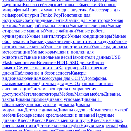
наушники
Кресла геймерские
Столы геймерские
Игровые
микрофоны
Игровая мультимедиа акустика
Аксессуары для
геймеров
Фигурки Funko Pop
Подставки для
ноутбуков
Светодиодные ленты
Лампы для мониторов
Умная
техника
Умные роботы-пылесосы
Умные телевизоры
Умные
стиральные машины
Умные чайники
Умные роботы
кулинарные
Умные вентиляторы
Умные кондиционеры
Умные
обогреватели
Умные увлажнители, очистители воздуха
Умные
отопительные котлы
Умные проветриватели
Умные радиочасы,
метеостанции
Умные кормушки и поилки для
животных
Умные напольные весы
Накопители данных
USB
Flash накопители
Внешние HDD, SSD диски
Карты
памяти
Сетевые накопители
Картридеры
Оптические
диски
Наблюдение и безопасность
Камеры
видеонаблюдения
Аксессуары для CCTV
Домофоны,
вызывные панели
Датчики для дома
Охранные системы,
сигнализации
Системы контроля и управления
доступом
Металлодетекторы
Мебель
Мягкая мебель
Диваны,
тахты
Диваны прямые
Диваны угловые
Диваны П-
образные
Кухонные уголки, диваны
Диваны
модульные
Детские диваны
Диваны садовые
Комплекты мягкой
мебели
Бескаркасные кресла-мешки и диваны
Надувные
диваны
Кресла
Кресла
Кресла-мешки и пуфы
Кресла-качалки,
кресла-маятники
Детские кресла, пуфы
Надувные кресла
Пуфы,
оттоманки
Кресла-кровати
Игровая мебель
Кресла