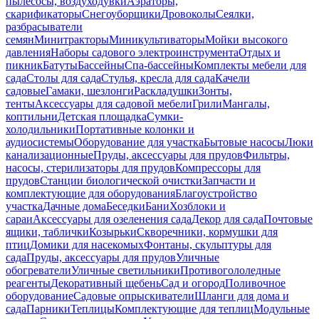
пылесосы, воздуходувки
Аэраторы,
скарификаторы
Снегоуборщики
Дровоколы
Сеялки,
разбрасыватели
семян
Минитракторы
Миникультиваторы
Мойки высокого
давления
Наборы садового электроинструмента
Отдых и
пикник
Батуты
Бассейны
Спа-бассейны
Комплекты мебели для
сада
Столы для сада
Стулья, кресла для сада
Качели
садовые
Гамаки, шезлонги
Раскладушки
Зонты,
тенты
Аксессуары для садовой мебели
Грили
Мангалы,
коптильни
Детская площадка
Сумки-
холодильники
Портативные колонки и
аудиосистемы
Оборудование для участка
Бытовые насосы
Люки
канализационные
Пруды, аксессуары для прудов
Фильтры,
насосы, стерилизаторы для прудов
Компрессоры для
прудов
Станции биологической очистки
Запчасти и
комплектующие для оборудования
Благоустройство
участка
Дачные дома
Беседки
Бани
Хозблоки и
сараи
Аксессуары для озеленения сада
Декор для сада
Почтовые
ящики, таблички
Козырьки
Скворечники, кормушки для
птиц
Домики для насекомых
Фонтаны, скульптуры для
сада
Пруды, аксессуары для прудов
Уличные
обогреватели
Уличные светильники
Противогололедные
реагенты
Декоративный щебень
Сад и огород
Поливочное
оборудование
Садовые опрыскиватели
Шланги для дома и
сада
Парники
Теплицы
Комплектующие для теплиц
Модульные