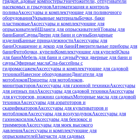
грядки
Садовые компостеры
Уничтожители, отпугиватели
насекомых и грызунов
Автоматизация и контроль
полива
Аксессуары и комплектующие для поливочного
оборудования
Укрывные материалы
Бочки, баки
пластиковые
Аксессуары и комплектующие для
опрыскивателей
Шланги для опрыскивателей
Товары для
бани
Бани
Сауны
Двери для бани и сауны
Бондарные
изделия
Банные принадлежности
Аксессуары для
бани
Оснащение и декор для бани
Измерительные приборы для
бани
Фитобочки, купели
Комплектующие для купелей
Окна
для бани
Мебель для бани и сауны
Ручки дверные для бани и
сауны
Эфирные масла
Спа-бассейны с
гидромассажем
Аксессуары и комплектующие для садовой
техники
Навесное оборудование
Двигатели для
мотоблоков
Прицепы для мотоблоков,
минитракторов
Аксессуары для газонной техники
Аксессуары
для цепных пил
Аксессуары для садовой техники
Аксессуары
для кусторезов, ножниц садовых
Моторные масла для садовой
техники
Аксессуары для аэратоторов и
скарификаторов
Аксессуары для культиваторов и
мотоблоков
Аксессуары для воздуходувок
Аксессуары для
газонокосилок
Аксессуары для бензокос и
триммеров
Аксессуары для моек высокого
давления
Аксессуары и комплектующие для
опрыскивателей
Запчасти для садовых