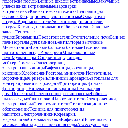
подогрева посуды
Винные шкафы встраиваемые
Вакуумные
упаковщики встраиваемые
Пароварки
встраиваемые
Климатическая техника
Вентиляторы
бытовые
Кондиционеры, сплит-системы
Охладители
воздуха
Водонагреватели
Увлажнители, очистители
воздуха
Камины, печи-камины
Обогреватели
Тепловые
завесы
Тепловые
пушки
Биокамины
Проветриватели
Отопительные печи
Банные
печи
Порталы для каминов
Вентиляторы вытяжные
Метеостанции
Газовые баллоны бытовые
Техника для
приготовления еды
Аэрогрили
Микроволновые
печи
Мультиварки
Сэндвичницы, хот-дог
мейкеры
Тостеры
Электрогрили,
электрошашлычницы
Вафельницы, орешницы,
кексницы
Хлебопечки
Ростеры, мини-печи
Йогуртницы,
мороженицы
Фризеры
Блинницы
Пароварки
Автоклавы для
консервирования
Сыроварни
Фритюрницы, фондю-
фритюрницы
Яйцеварки
Попкорницы
Техника для
дома
Пылесосы
Пылесосы профессиональные
Роботы-
пылесосы, мойщики окон
Пароочистители
Электровеники,
электрошвабры
Стеклоочистители
Стерилизационное
оборудование
Техника для приготовления
напитков
Электрочайники
Кофеварки,
кофемашины
Соковыжималки
Кофемолки
Вспениватели
молока
Сифоны для газирования воды
Аксессуары для