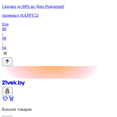
Скидки до 80% ко Дню Рождения!
промокод HAPPY22
0
дн
08
:
08
:
04
Каталог товаров