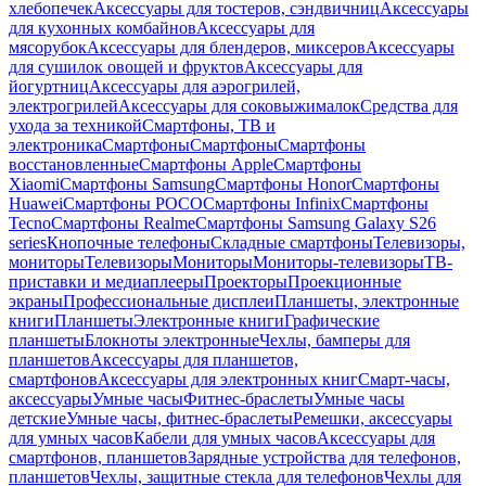
хлебопечек
Аксессуары для тостеров, сэндвичниц
Аксессуары
для кухонных комбайнов
Аксессуары для
мясорубок
Аксессуары для блендеров, миксеров
Аксессуары
для сушилок овощей и фруктов
Аксессуары для
йогуртниц
Аксессуары для аэрогрилей,
электрогрилей
Аксессуары для соковыжималок
Средства для
ухода за техникой
Смартфоны, ТВ и
электроника
Смартфоны
Смартфоны
Смартфоны
восстановленные
Смартфоны Apple
Смартфоны
Xiaomi
Смартфоны Samsung
Смартфоны Honor
Смартфоны
Huawei
Смартфоны POCO
Смартфоны Infinix
Смартфоны
Tecno
Смартфоны Realme
Смартфоны Samsung Galaxy S26
series
Кнопочные телефоны
Складные смартфоны
Телевизоры,
мониторы
Телевизоры
Мониторы
Мониторы-телевизоры
ТВ-
приставки и медиаплееры
Проекторы
Проекционные
экраны
Профессиональные дисплеи
Планшеты, электронные
книги
Планшеты
Электронные книги
Графические
планшеты
Блокноты электронные
Чехлы, бамперы для
планшетов
Аксессуары для планшетов,
смартфонов
Аксессуары для электронных книг
Смарт-часы,
аксессуары
Умные часы
Фитнес-браслеты
Умные часы
детские
Умные часы, фитнес-браслеты
Ремешки, аксессуары
для умных часов
Кабели для умных часов
Аксессуары для
смартфонов, планшетов
Зарядные устройства для телефонов,
планшетов
Чехлы, защитные стекла для телефонов
Чехлы для