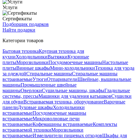
Услуги
Сертификаты
Подборщик подарков
Найти подарки
Категории товаров
Бытовая техника
Крупная техника для
кухни
Холодильники
Вытяжки
Кухонные
плиты
Морозильники
Посудомоечные машины
Настольные
плиты
Винные шкафы
Мини-холодильники
Техника для ухода
за одеждой
Стиральные машины
Стиральные машины
встраиваемые
Утюги
Отпариватели
Швейные, вышивальные
машины
Промышленные швейные
машины
Оверлоки
Сушильные машины, шкафы
Гладильные
системы, прессы
Машинки для удаления катышков
Сушилки
для обуви
Встраиваемая техника, оборудование
Варочные
панели
Духовые шкафы
Холодильники
встраиваемые
Посудомоечные машины
встраиваемые
Микроволновые печи
встраиваемые
Кофемашины встраиваемые
Комплекты
встраиваемой техники
Морозильники
встраиваемые
Измельчители пищевых отходов
Шкафы для