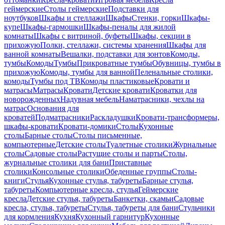
геймерские
Столы геймерские
Подставки для
ноутбуков
Шкафы и стеллажи
Шкафы
Стенки, горки
Шкафы-
купе
Шкафы-гармошки
Шкафы-пеналы для жилой
комнаты
Шкафы с витриной, буфеты
Шкафы, секции в
прихожую
Полки, стеллажи, системы хранения
Шкафы для
ванной комнаты
Вешалки, подставки для зонтов
Комоды,
тумбы
Комоды
Тумбы
Прикроватные тумбы
Обувницы, тумбы в
прихожую
Комоды, тумбы для ванной
Пеленальные столики,
комоды
Тумбы под ТВ
Комоды пластиковые
Кровати и
матрасы
Матрасы
Кровати
Детские кровати
Кроватки для
новорожденных
Надувная мебель
Наматрасники, чехлы на
матрас
Основания для
кроватей
Подматрасники
Раскладушки
Кровати-трансформеры,
шкафы-кровати
Кровати-домики
Столы
Кухонные
столы
Барные столы
Столы письменные,
компьютерные
Детские столы
Туалетные столики
Журнальные
столы
Садовые столы
Растущие столы и парты
Столы,
журнальные столики для бани
Приставные
столики
Консольные столики
Обеденные группы
Столы-
книги
Стулья
Кухонные стулья, табуреты
Барные стулья,
табуреты
Компьютерные кресла, стулья
Геймерские
кресла
Детские стулья, табуреты
Банкетки, скамьи
Садовые
кресла, стулья, табуреты
Стулья, табуреты для бани
Стульчики
для кормления
Кухня
Кухонный гарнитур
Кухонные