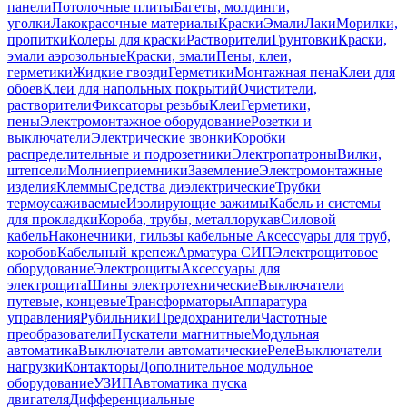
панели
Потолочные плиты
Багеты, молдинги,
уголки
Лакокрасочные материалы
Краски
Эмали
Лаки
Морилки,
пропитки
Колеры для краски
Растворители
Грунтовки
Краски,
эмали аэрозольные
Краски, эмали
Пены, клеи,
герметики
Жидкие гвозди
Герметики
Монтажная пена
Клеи для
обоев
Клеи для напольных покрытий
Очистители,
растворители
Фиксаторы резьбы
Клеи
Герметики,
пены
Электромонтажное оборудование
Розетки и
выключатели
Электрические звонки
Коробки
распределительные и подрозетники
Электропатроны
Вилки,
штепсели
Молниеприемники
Заземление
Электромонтажные
изделия
Клеммы
Средства диэлектрические
Трубки
термоусаживаемые
Изолирующие зажимы
Кабель и системы
для прокладки
Короба, трубы, металлорукав
Силовой
кабель
Наконечники, гильзы кабельные
Аксессуары для труб,
коробов
Кабельный крепеж
Арматура СИП
Электрощитовое
оборудование
Электрощиты
Аксессуары для
электрощита
Шины электротехнические
Выключатели
путевые, концевые
Трансформаторы
Аппаратура
управления
Рубильники
Предохранители
Частотные
преобразователи
Пускатели магнитные
Модульная
автоматика
Выключатели автоматические
Реле
Выключатели
нагрузки
Контакторы
Дополнительное модульное
оборудование
УЗИП
Автоматика пуска
двигателя
Дифференциальные