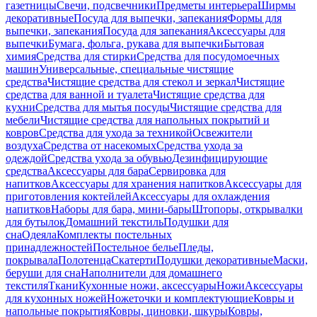
газетницы
Свечи, подсвечники
Предметы интерьера
Ширмы
декоративные
Посуда для выпечки, запекания
Формы для
выпечки, запекания
Посуда для запекания
Аксессуары для
выпечки
Бумага, фольга, рукава для выпечки
Бытовая
химия
Средства для стирки
Средства для посудомоечных
машин
Универсальные, специальные чистящие
средства
Чистящие средства для стекол и зеркал
Чистящие
средства для ванной и туалета
Чистящие средства для
кухни
Средства для мытья посуды
Чистящие средства для
мебели
Чистящие средства для напольных покрытий и
ковров
Средства для ухода за техникой
Освежители
воздуха
Средства от насекомых
Средства ухода за
одеждой
Средства ухода за обувью
Дезинфицирующие
средства
Аксессуары для бара
Сервировка для
напитков
Аксессуары для хранения напитков
Аксессуары для
приготовления коктейлей
Аксессуары для охлаждения
напитков
Наборы для бара, мини-бары
Штопоры, открывалки
для бутылок
Домашний текстиль
Подушки для
сна
Одеяла
Комплекты постельных
принадлежностей
Постельное белье
Пледы,
покрывала
Полотенца
Скатерти
Подушки декоративные
Маски,
беруши для сна
Наполнители для домашнего
текстиля
Ткани
Кухонные ножи, аксессуары
Ножи
Аксессуары
для кухонных ножей
Ножеточки и комплектующие
Ковры и
напольные покрытия
Ковры, циновки, шкуры
Ковры,