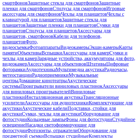
смартфонов
Защитные стекла для смартфонов
Защитные
пленки для смартфонов
Стилусы для смартфонов
Игровые
аксессуары для смартфонов
Чехлы для планшетов
Чехлы с
клавиатурой для планшетов
Защитные стекла для
планшетов
Защитные пленки для планшетов
Сумки для
планшетов
Стилусы для планшетов
Аксессуары для
планшетов, смартфонов
Кабели для телефонов,
планшетов
Фото,
видеосъемка
Фотоаппараты
Видеокамеры
Экшн-камеры
Карты
памяти
Объективы
Вспышки
Аксессуары для камер
Сумки и
чехлы для камер
Зарядные устройства, аккумуляторы для фото,
видеокамер
Аксессуары для объективов
Штативы
Цифровые
фоторамки
Аудиотехника
Мультимедиа акустика
Радиочасы,
метеостанции
Радиоприемники
Музыкальные
центры
Домашние кинотеатры
Акустические
системы
Проигрыватели виниловых пластинок
Аксессуары
для виниловых проигрывателей
Виниловые
пластинки
Инсталляционная акустика
Трансляционные
усилители
Аксессуары для аудиотехники
Комплектующие для
акустики
Акустические кабели
Подставки, стойки для
акустики
Сумки, чехлы для акустики
Оборудование для
фотостудии
Кольцевые лампы
Фоны для фотостудии
Студийное
освещение
Насадки светоформирующие для
фотостудии
Фотозонты, отражатели
Оборудование для
предметной съемки
Вспышки студийные
Комплекты