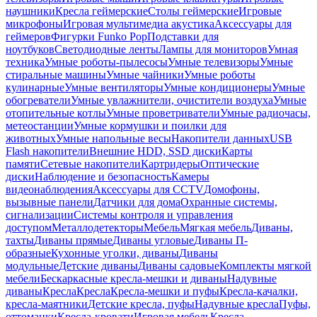
наушники
Кресла геймерские
Столы геймерские
Игровые
микрофоны
Игровая мультимедиа акустика
Аксессуары для
геймеров
Фигурки Funko Pop
Подставки для
ноутбуков
Светодиодные ленты
Лампы для мониторов
Умная
техника
Умные роботы-пылесосы
Умные телевизоры
Умные
стиральные машины
Умные чайники
Умные роботы
кулинарные
Умные вентиляторы
Умные кондиционеры
Умные
обогреватели
Умные увлажнители, очистители воздуха
Умные
отопительные котлы
Умные проветриватели
Умные радиочасы,
метеостанции
Умные кормушки и поилки для
животных
Умные напольные весы
Накопители данных
USB
Flash накопители
Внешние HDD, SSD диски
Карты
памяти
Сетевые накопители
Картридеры
Оптические
диски
Наблюдение и безопасность
Камеры
видеонаблюдения
Аксессуары для CCTV
Домофоны,
вызывные панели
Датчики для дома
Охранные системы,
сигнализации
Системы контроля и управления
доступом
Металлодетекторы
Мебель
Мягкая мебель
Диваны,
тахты
Диваны прямые
Диваны угловые
Диваны П-
образные
Кухонные уголки, диваны
Диваны
модульные
Детские диваны
Диваны садовые
Комплекты мягкой
мебели
Бескаркасные кресла-мешки и диваны
Надувные
диваны
Кресла
Кресла
Кресла-мешки и пуфы
Кресла-качалки,
кресла-маятники
Детские кресла, пуфы
Надувные кресла
Пуфы,
оттоманки
Кресла-кровати
Игровая мебель
Кресла