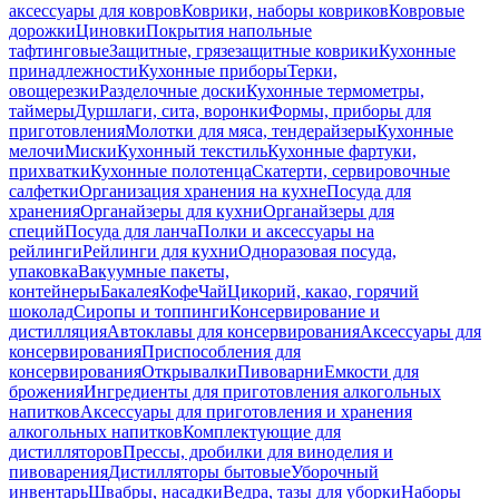
аксессуары для ковров
Коврики, наборы ковриков
Ковровые
дорожки
Циновки
Покрытия напольные
тафтинговые
Защитные, грязезащитные коврики
Кухонные
принадлежности
Кухонные приборы
Терки,
овощерезки
Разделочные доски
Кухонные термометры,
таймеры
Дуршлаги, сита, воронки
Формы, приборы для
приготовления
Молотки для мяса, тендерайзеры
Кухонные
мелочи
Миски
Кухонный текстиль
Кухонные фартуки,
прихватки
Кухонные полотенца
Скатерти, сервировочные
салфетки
Организация хранения на кухне
Посуда для
хранения
Органайзеры для кухни
Органайзеры для
специй
Посуда для ланча
Полки и аксессуары на
рейлинги
Рейлинги для кухни
Одноразовая посуда,
упаковка
Вакуумные пакеты,
контейнеры
Бакалея
Кофе
Чай
Цикорий, какао, горячий
шоколад
Сиропы и топпинги
Консервирование и
дистилляция
Автоклавы для консервирования
Аксессуары для
консервирования
Приспособления для
консервирования
Открывалки
Пивоварни
Емкости для
брожения
Ингредиенты для приготовления алкогольных
напитков
Аксессуары для приготовления и хранения
алкогольных напитков
Комплектующие для
дистилляторов
Прессы, дробилки для виноделия и
пивоварения
Дистилляторы бытовые
Уборочный
инвентарь
Швабры, насадки
Ведра, тазы для уборки
Наборы