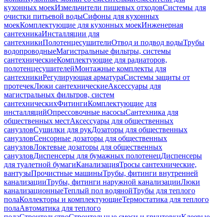
кухонных моек
Измельчители пищевых отходов
Системы для
очистки питьевой воды
Сифоны для кухонных
моек
Комплектующие для кухонных моек
Инженерная
сантехника
Инсталляции для
сантехники
Полотенцесушители
Отвод и подвод воды
Трубы
водопроводные
Магистральные фильтры, системы
сантехнические
Комплектующие для радиаторов,
полотенцесушителей
Монтажные комплекты для
сантехники
Регулирующая арматура
Системы защиты от
протечек
Люки сантехнические
Аксессуары для
магистральных фильтров, систем
сантехнических
Фитинги
Комплектующие для
инсталляций
Опрессовочные насосы
Сантехника для
общественных мест
Аксессуары для общественных
санузлов
Сушилки для рук
Дозаторы для общественных
санузлов
Сенсорные дозаторы для общественных
санузлов
Локтевые дозаторы для общественных
санузлов
Диспенсеры для бумажных полотенец
Диспенсеры
для туалетной бумаги
Канализация
Тросы сантехнические,
вантузы
Прочистные машины
Трубы, фитинги внутренней
канализации
Трубы, фитинги наружной канализации
Люки
канализационные
Теплый пол водяной
Трубы для теплого
пола
Коллекторы и комплектующие
Термостатика для теплого
пола
Автоматика для теплого
пола
Строительство
Строительные смеси и грунтовки
Клеевые