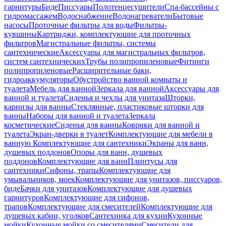
гарнитуры
Биде
Писсуары
Полотенцесушители
Спа-бассейны с
гидромассажем
Водоснабжение
Водонагреватели
Бытовые
насосы
Проточные фильтры для воды
Фильтры-
кувшины
Картриджи, комплектующие для проточных
фильтров
Магистральные фильтры, системы
сантехнические
Аксессуары для магистральных фильтров,
систем сантехнических
Трубы полипропиленовые
Фитинги
полипропиленовые
Расширительные баки,
гидроаккумуляторы
Обустройство ванной комнаты и
туалета
Мебель для ванной
Зеркала для ванной
Аксессуары для
ванной и туалета
Сиденья и чехлы для унитаза
Шторки,
карнизы для ванны
Стеклянные, пластиковые шторки для
ванны
Наборы для ванной и туалета
Зеркала
косметические
Сиденья для ванны
Коврики для ванной и
туалета
Экран-дверки в туалет
Комплектующие для мебели в
ванную
Комплектующие для сантехники
Экраны для ванн,
душевых поддонов
Опоры для ванн, душевых
поддонов
Комплектующие для ванн
Плинтусы для
сантехники
Сифоны, трапы
Комплектующие для
умывальников, моек
Комплектующие для унитазов, писсуаров,
биде
Бачки для унитазов
Комплектующие для душевых
гарнитуров
Комплектующие для сифонов,
трапов
Комплектующие для смесителей
Комплектующие для
душевых кабин, уголков
Сантехника для кухни
Кухонные
мойки
Кухонные мойки со смесителями
Смесители для