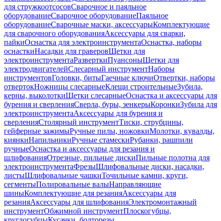
для стружкоотсосов
Сварочное и паяльное
оборудование
Сварочное оборудование
Паяльное
оборудование
Сварочные маски, аксессуары
Комплектующие
для сварочного оборудования
Аксессуары для сварки,
пайки
Оснастка для электроинструмента
Оснастка, наборы
оснастки
Насадки для граверов
Щетки для
электроинструмента
Развертки
Пуансоны
Щетки для
электродвигателей
Слесарный инструмент
Наборы
инструментов
Головки, биты
Гаечные ключи
Отвертки, наборы
отверток
Ножницы слесарные
Клещи строительные
Зубила,
керны, выколотки
Щетки слесарные
Оснастка и аксессуары для
бурения и сверления
Сверла, буры, зенкеры
Коронки
Зубила для
электроинструмента
Аксессуары для бурения и
сверления
Столярный инструмент
Тиски, струбцины,
гейферные зажимы
Ручные пилы, ножовки
Молотки, кувалды,
киянки
Напильники
Ручные стамески
Рубанки, рашпили
ручные
Оснастка и аксессуары для резания и
шлифования
Отрезные, пильные диски
Пильные полотна для
электроинструмента
Фрезы
Шлифовальные диски, насадки,
листы
Шлифовальные чашки
Точильные камни, круги,
сегменты
Полировальные валы
Направляющие
шины
Комплектующие для резания
Аксессуары для
резания
Аксессуары для шлифования
Электромонтажный
инструмент
Обжимной инструмент
Плоскогубцы,
круглогубцы
Кусачки, болторезы,