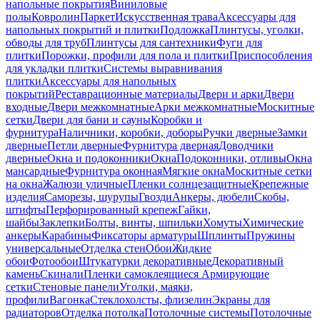
напольные покрытия
Виниловые
полы
Ковролин
Паркет
Искусственная трава
Аксессуары для
напольных покрытий и плитки
Подложка
Плинтусы, уголки,
обводы для труб
Плинтусы для сантехники
Фуги для
плитки
Порожки, профили для пола и плитки
Приспособления
для укладки плитки
Системы выравнивания
плитки
Аксессуары для напольных
покрытий
Реставрационные материалы
Двери и арки
Двери
входные
Двери межкомнатные
Арки межкомнатные
Москитные
сетки
Двери для бани и сауны
Коробки и
фурнитура
Наличники, коробки, доборы
Ручки дверные
Замки
дверные
Петли дверные
Фурнитура дверная
Доводчики
дверные
Окна и подоконники
Окна
Подоконники, отливы
Окна
мансардные
Фурнитура оконная
Мягкие окна
Москитные сетки
на окна
Жалюзи уличные
Пленки солнцезащитные
Крепежные
изделия
Саморезы, шурупы
Гвозди
Анкеры, дюбели
Скобы,
штифты
Перфорированный крепеж
Гайки,
шайбы
Заклепки
Болты, винты, шпильки
Хомуты
Химические
анкеры
Карабины
Фиксаторы арматуры
Шплинты
Пружины
универсальные
Отделка стен
Обои
Жидкие
обои
Фотообои
Штукатурки декоративные
Декоративный
камень
Скинали
Пленки самоклеящиеся
Армирующие
сетки
Стеновые панели
Уголки, маяки,
профили
Вагонка
Стеклохолсты, флизелин
Экраны для
радиаторов
Отделка потолка
Потолочные системы
Потолочные