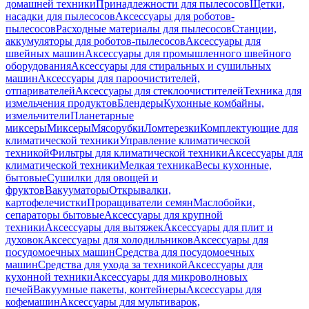
домашней техники
Принадлежности для пылесосов
Щетки,
насадки для пылесосов
Аксессуары для роботов-
пылесосов
Расходные материалы для пылесосов
Станции,
аккумуляторы для роботов-пылесосов
Аксессуары для
швейных машин
Аксессуары для промышленного швейного
оборудования
Аксессуары для стиральных и сушильных
машин
Аксессуары для пароочистителей,
отпаривателей
Аксессуары для стеклоочистителей
Техника для
измельчения продуктов
Блендеры
Кухонные комбайны,
измельчители
Планетарные
миксеры
Миксеры
Мясорубки
Ломтерезки
Комплектующие для
климатической техники
Управление климатической
техникой
Фильтры для климатической техники
Аксессуары для
климатической техники
Мелкая техника
Весы кухонные,
бытовые
Сушилки для овощей и
фруктов
Вакууматоры
Открывалки,
картофелечистки
Проращиватели семян
Маслобойки,
сепараторы бытовые
Аксессуары для крупной
техники
Аксессуары для вытяжек
Аксессуары для плит и
духовок
Аксессуары для холодильников
Аксессуары для
посудомоечных машин
Средства для посудомоечных
машин
Средства для ухода за техникой
Аксессуары для
кухонной техники
Аксессуары для микроволновых
печей
Вакуумные пакеты, контейнеры
Аксессуары для
кофемашин
Аксессуары для мультиварок,