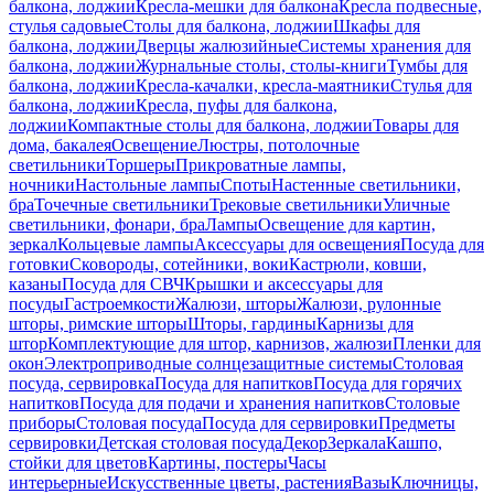
балкона, лоджии
Кресла-мешки для балкона
Кресла подвесные,
стулья садовые
Столы для балкона, лоджии
Шкафы для
балкона, лоджии
Дверцы жалюзийные
Системы хранения для
балкона, лоджии
Журнальные столы, столы-книги
Тумбы для
балкона, лоджии
Кресла-качалки, кресла-маятники
Стулья для
балкона, лоджии
Кресла, пуфы для балкона,
лоджии
Компактные столы для балкона, лоджии
Товары для
дома, бакалея
Освещение
Люстры, потолочные
светильники
Торшеры
Прикроватные лампы,
ночники
Настольные лампы
Споты
Настенные светильники,
бра
Точечные светильники
Трековые светильники
Уличные
светильники, фонари, бра
Лампы
Освещение для картин,
зеркал
Кольцевые лампы
Аксессуары для освещения
Посуда для
готовки
Сковороды, сотейники, воки
Кастрюли, ковши,
казаны
Посуда для СВЧ
Крышки и аксессуары для
посуды
Гастроемкости
Жалюзи, шторы
Жалюзи, рулонные
шторы, римские шторы
Шторы, гардины
Карнизы для
штор
Комплектующие для штор, карнизов, жалюзи
Пленки для
окон
Электроприводные солнцезащитные системы
Столовая
посуда, сервировка
Посуда для напитков
Посуда для горячих
напитков
Посуда для подачи и хранения напитков
Столовые
приборы
Столовая посуда
Посуда для сервировки
Предметы
сервировки
Детская столовая посуда
Декор
Зеркала
Кашпо,
стойки для цветов
Картины, постеры
Часы
интерьерные
Искусственные цветы, растения
Вазы
Ключницы,