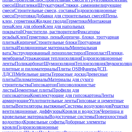
смеси
Шпатлевки
Штукатурки
Стяжки, самонивелирующие
смеси
Строительные смеси, составы
Гидроизоляционные
смеси
Грунтовки
Добавки для строительных смесей
Пены,
клеи, герметики
Жидкие гвозди
Герметики
Монтажная
пена
Клеи для обоев
Клеи для напольных
покрытий
Очистители, растворители
Фиксаторы
резьбы
Клеи
Герметики, пены
Кирпичи, блоки, тротуарная
плитка
Кирпичи
Строительные блоки
Тротуарная
плитка
Изоляционные материалы
Минеральная
вата
Экструдированный пенополистирол
Пенопласт
Пленки,
мембраны
Отражающая теплоизоляция
Гидроизоляционные
ленты
Поликарбонат
Шумоизоляция
Теплоизоляция
Звукоизоляц
плитные и пиломатериалы
Плиты OSB
Фанера
ДСП,
ЛДСП
Мебельные щиты
Террасные доски
Древесные
плиты
Пиломатериалы
Материалы для сухого
строительства
Гипсокартон
Гипсоволокнистые
листы
Цементные плиты
Профили для
гипсокартона
Комплектующие для гипсокартона
Ленты
армирующие
Уплотнительные ленты
Гипсовые и цементные
плиты
Вентиляторы вытяжные
Системы воздуховодов
Решетки
вентиляционные, диффузоры
Кровля и водосток
Черепица и
кровельные материалы
Водосточные системы
Поверхностный
водоотвод
Кровельные софиты
Доборные элементы
кровли
Гидроизоляционные