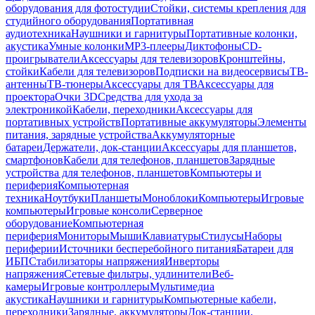
оборудования для фотостудии
Стойки, системы крепления для
студийного оборудования
Портативная
аудиотехника
Наушники и гарнитуры
Портативные колонки,
акустика
Умные колонки
MP3-плееры
Диктофоны
CD-
проигрыватели
Аксессуары для телевизоров
Кронштейны,
стойки
Кабели для телевизоров
Подписки на видеосервисы
ТВ-
антенны
ТВ-тюнеры
Аксессуары для ТВ
Аксессуары для
проектора
Очки 3D
Средства для ухода за
электроникой
Кабели, переходники
Аксессуары для
портативных устройств
Портативные аккумуляторы
Элементы
питания, зарядные устройства
Аккумуляторные
батареи
Держатели, док-станции
Аксессуары для планшетов,
смартфонов
Кабели для телефонов, планшетов
Зарядные
устройства для телефонов, планшетов
Компьютеры и
периферия
Компьютерная
техника
Ноутбуки
Планшеты
Моноблоки
Компьютеры
Игровые
компьютеры
Игровые консоли
Серверное
оборудование
Компьютерная
периферия
Мониторы
Мыши
Клавиатуры
Стилусы
Наборы
периферии
Источники бесперебойного питания
Батареи для
ИБП
Стабилизаторы напряжения
Инверторы
напряжения
Сетевые фильтры, удлинители
Веб-
камеры
Игровые контроллеры
Мультимедиа
акустика
Наушники и гарнитуры
Компьютерные кабели,
переходники
Зарядные, аккумуляторы
Док-станции,