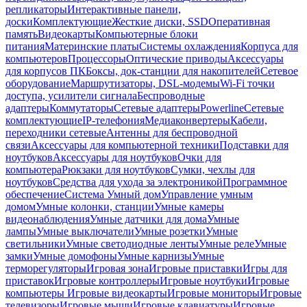
репликаторы
Интерактивные панели,
доски
Комплектующие
Жесткие диски, SSD
Оперативная
память
Видеокарты
Компьютерные блоки
питания
Материнские платы
Системы охлаждения
Корпуса для
компьютеров
Процессоры
Оптические приводы
Аксессуары
для корпусов ПК
Боксы, док-станции для накопителей
Сетевое
оборудование
Маршрутизаторы, DSL-модемы
Wi-Fi точки
доступа, усилители сигнала
Беспроводные
адаптеры
Коммутаторы
Сетевые адаптеры
Powerline
Сетевые
комплектующие
IP-телефония
Медиаконвертеры
Кабели,
переходники сетевые
Антенны для беспроводной
связи
Аксессуары для компьютерной техники
Подставки для
ноутбуков
Аксессуары для ноутбуков
Очки для
компьютера
Рюкзаки для ноутбуков
Сумки, чехлы для
ноутбуков
Средства для ухода за электроникой
Программное
обеспечение
Система Умный дом
Управление умным
домом
Умные колонки, станции
Умные камеры
видеонаблюдения
Умные датчики для дома
Умные
лампы
Умные выключатели
Умные розетки
Умные
светильники
Умные светодиодные ленты
Умные реле
Умные
замки
Умные домофоны
Умные карнизы
Умные
терморегуляторы
Игровая зона
Игровые приставки
Игры для
приставок
Игровые контроллеры
Игровые ноутбуки
Игровые
компьютеры
Игровые видеокарты
Игровые мониторы
Игровые
телевизоры
Игровые мыши
Игровые клавиатуры
Игровые