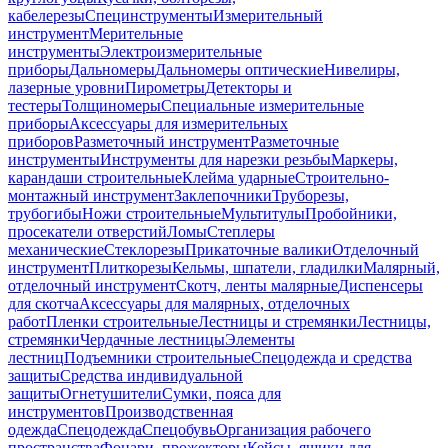
кабелерезы
Специнструменты
Измерительный
инструмент
Мерительные
инструменты
Электроизмерительные
приборы
Дальномеры
Дальномеры оптические
Нивелиры,
лазерные уровни
Пирометры
Детекторы и
тестеры
Толщиномеры
Специальные измерительные
приборы
Аксессуары для измерительных
приборов
Разметочный инструмент
Разметочные
инструменты
Инструменты для нарезки резьбы
Маркеры,
карандаши строительные
Клейма ударные
Строительно-
монтажный инструмент
Заклепочники
Труборезы,
трубогибы
Ножи строительные
Мультитулы
Пробойники,
просекатели отверстий
Ломы
Степлеры
механические
Стеклорезы
Прикаточные валики
Отделочный
инструмент
Плиткорезы
Кельмы, шпатели, гладилки
Малярный,
отделочный инструмент
Скотч, ленты малярные
Диспенсеры
для скотча
Аксессуары для малярных, отделочных
работ
Пленки строительные
Лестницы и стремянки
Лестницы,
стремянки
Чердачные лестницы
Элементы
лестниц
Подъемники строительные
Спецодежда и средства
защиты
Средства индивидуальной
защиты
Огнетушители
Сумки, пояса для
инструментов
Производственная
одежда
Спецодежда
Спецобувь
Организация рабочего
пространства
Фонари, прожекторы
Кейсы, ящики для