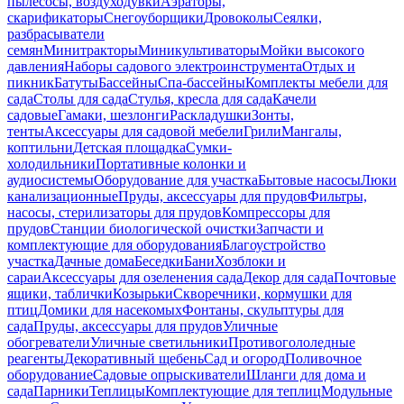
пылесосы, воздуходувки
Аэраторы,
скарификаторы
Снегоуборщики
Дровоколы
Сеялки,
разбрасыватели
семян
Минитракторы
Миникультиваторы
Мойки высокого
давления
Наборы садового электроинструмента
Отдых и
пикник
Батуты
Бассейны
Спа-бассейны
Комплекты мебели для
сада
Столы для сада
Стулья, кресла для сада
Качели
садовые
Гамаки, шезлонги
Раскладушки
Зонты,
тенты
Аксессуары для садовой мебели
Грили
Мангалы,
коптильни
Детская площадка
Сумки-
холодильники
Портативные колонки и
аудиосистемы
Оборудование для участка
Бытовые насосы
Люки
канализационные
Пруды, аксессуары для прудов
Фильтры,
насосы, стерилизаторы для прудов
Компрессоры для
прудов
Станции биологической очистки
Запчасти и
комплектующие для оборудования
Благоустройство
участка
Дачные дома
Беседки
Бани
Хозблоки и
сараи
Аксессуары для озеленения сада
Декор для сада
Почтовые
ящики, таблички
Козырьки
Скворечники, кормушки для
птиц
Домики для насекомых
Фонтаны, скульптуры для
сада
Пруды, аксессуары для прудов
Уличные
обогреватели
Уличные светильники
Противогололедные
реагенты
Декоративный щебень
Сад и огород
Поливочное
оборудование
Садовые опрыскиватели
Шланги для дома и
сада
Парники
Теплицы
Комплектующие для теплиц
Модульные