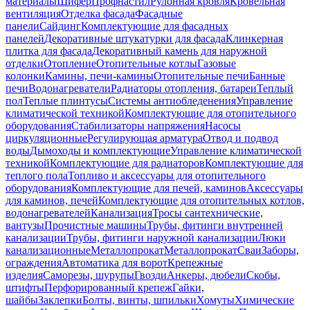
материалы
Шифер
Профнастил
Рулонная кровля
Кровельная
вентиляция
Отделка фасада
Фасадные
панели
Сайдинг
Комплектующие для фасадных
панелей
Декоративные штукатурки для фасада
Клинкерная
плитка для фасада
Декоративный камень для наружной
отделки
Отопление
Отопительные котлы
Газовые
колонки
Камины, печи-камины
Отопительные печи
Банные
печи
Водонагреватели
Радиаторы отопления, батареи
Теплый
пол
Теплые плинтусы
Системы антиобледенения
Управление
климатической техникой
Комплектующие для отопительного
оборудования
Стабилизаторы напряжения
Насосы
циркуляционные
Регулирующая арматура
Отвод и подвод
воды
Дымоходы и комплектующие
Управление климатической
техникой
Комплектующие для радиаторов
Комплектующие для
теплого пола
Топливо и аксессуары для отопительного
оборудования
Комплектующие для печей, каминов
Аксессуары
для каминов, печей
Комплектующие для отопительных котлов,
водонагревателей
Канализация
Тросы сантехнические,
вантузы
Прочистные машины
Трубы, фитинги внутренней
канализации
Трубы, фитинги наружной канализации
Люки
канализационные
Металлопрокат
Металлопрокат
Сваи
Заборы,
ограждения
Автоматика для ворот
Крепежные
изделия
Саморезы, шурупы
Гвозди
Анкеры, дюбели
Скобы,
штифты
Перфорированный крепеж
Гайки,
шайбы
Заклепки
Болты, винты, шпильки
Хомуты
Химические