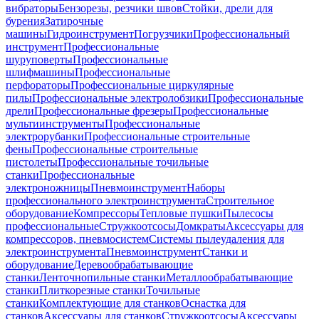
вибраторы
Бензорезы, резчики швов
Стойки, дрели для
бурения
Затирочные
машины
Гидроинструмент
Погрузчики
Профессиональный
инструмент
Профессиональные
шуруповерты
Профессиональные
шлифмашины
Профессиональные
перфораторы
Профессиональные циркулярные
пилы
Профессиональные электролобзики
Профессиональные
дрели
Профессиональные фрезеры
Профессиональные
мультиинструменты
Профессиональные
электрорубанки
Профессиональные строительные
фены
Профессиональные строительные
пистолеты
Профессиональные точильные
станки
Профессиональные
электроножницы
Пневмоинструмент
Наборы
профессионального электроинструмента
Строительное
оборудование
Компрессоры
Тепловые пушки
Пылесосы
профессиональные
Стружкоотсосы
Домкраты
Аксессуары для
компрессоров, пневмосистем
Системы пылеудаления для
электроинструмента
Пневмоинструмент
Станки и
оборудование
Деревообрабатывающие
станки
Ленточнопильные станки
Металлообрабатывающие
станки
Плиткорезные станки
Точильные
станки
Комплектующие для станков
Оснастка для
станков
Аксессуары для станков
Стружкоотсосы
Аксессуары