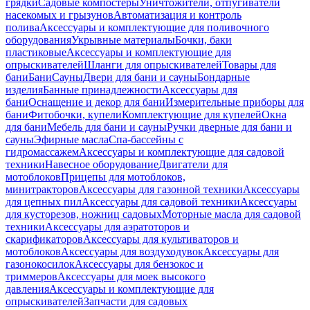
грядки
Садовые компостеры
Уничтожители, отпугиватели
насекомых и грызунов
Автоматизация и контроль
полива
Аксессуары и комплектующие для поливочного
оборудования
Укрывные материалы
Бочки, баки
пластиковые
Аксессуары и комплектующие для
опрыскивателей
Шланги для опрыскивателей
Товары для
бани
Бани
Сауны
Двери для бани и сауны
Бондарные
изделия
Банные принадлежности
Аксессуары для
бани
Оснащение и декор для бани
Измерительные приборы для
бани
Фитобочки, купели
Комплектующие для купелей
Окна
для бани
Мебель для бани и сауны
Ручки дверные для бани и
сауны
Эфирные масла
Спа-бассейны с
гидромассажем
Аксессуары и комплектующие для садовой
техники
Навесное оборудование
Двигатели для
мотоблоков
Прицепы для мотоблоков,
минитракторов
Аксессуары для газонной техники
Аксессуары
для цепных пил
Аксессуары для садовой техники
Аксессуары
для кусторезов, ножниц садовых
Моторные масла для садовой
техники
Аксессуары для аэратоторов и
скарификаторов
Аксессуары для культиваторов и
мотоблоков
Аксессуары для воздуходувок
Аксессуары для
газонокосилок
Аксессуары для бензокос и
триммеров
Аксессуары для моек высокого
давления
Аксессуары и комплектующие для
опрыскивателей
Запчасти для садовых