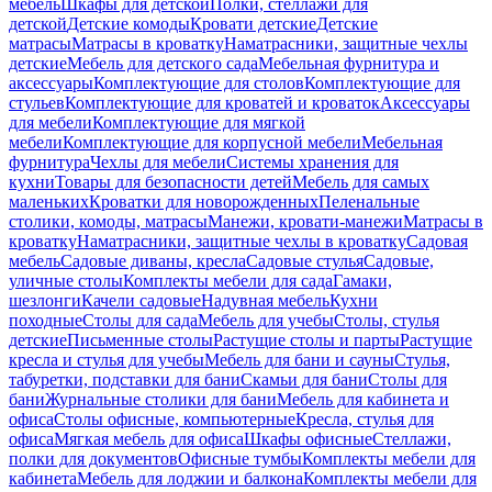
мебель
Шкафы для детской
Полки, стеллажи для
детской
Детские комоды
Кровати детские
Детские
матрасы
Матрасы в кроватку
Наматрасники, защитные чехлы
детские
Мебель для детского сада
Мебельная фурнитура и
аксессуары
Комплектующие для столов
Комплектующие для
стульев
Комплектующие для кроватей и кроваток
Аксессуары
для мебели
Комплектующие для мягкой
мебели
Комплектующие для корпусной мебели
Мебельная
фурнитура
Чехлы для мебели
Системы хранения для
кухни
Товары для безопасности детей
Мебель для самых
маленьких
Кроватки для новорожденных
Пеленальные
столики, комоды, матрасы
Манежи, кровати-манежи
Матрасы в
кроватку
Наматрасники, защитные чехлы в кроватку
Садовая
мебель
Садовые диваны, кресла
Садовые стулья
Садовые,
уличные столы
Комплекты мебели для сада
Гамаки,
шезлонги
Качели садовые
Надувная мебель
Кухни
походные
Столы для сада
Мебель для учебы
Столы, стулья
детские
Письменные столы
Растущие столы и парты
Растущие
кресла и стулья для учебы
Мебель для бани и сауны
Стулья,
табуретки, подставки для бани
Скамьи для бани
Столы для
бани
Журнальные столики для бани
Мебель для кабинета и
офиса
Столы офисные, компьютерные
Кресла, стулья для
офиса
Мягкая мебель для офиса
Шкафы офисные
Стеллажи,
полки для документов
Офисные тумбы
Комплекты мебели для
кабинета
Мебель для лоджии и балкона
Комплекты мебели для