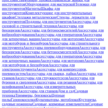
инструментов
Оборудование для мастерской
Тележки для
инструментов
Магниты
Шкафы для
инструментов
Комплектующие для инструментальных
шкафов
Стеллажи металлические
Стенды, держатели для
инструментов
Поддоны для инструментов
Аксессуары для
силовой и строительной техники
Аксессуары для
бензорезов
Аксессуары для бетоносмесителей
Аксессуары для
виброоборудования
Аксессуары для генераторов
Аксессуары
для затирочных машин
Аксессуары для мотопомп
Аксессуары
для мотобуров и бензобуров
Аксессуары для строительного
инструмента
Аксессуары пневмооборудования
Аксессуары для
бензорезов
Аксессуары для бетоносмесителей
Аксессуары для
виброоборудования
Аксессуары для генераторов
Аксессуары
для затирочных машин
Аксессуары для мотопомп
Аксессуары
для мотобуров и бензобуров
Аксессуары для
электроинструмента
Аксессуары для компрессоров,
пневмосистем
Аксессуары для сварки, пайки
Аксессуары для
станков
Аксессуары для стружкоотсосов
Аксессуары для
бурения и сверления
Аксессуары для резания
Аксессуары для
шлифования
Аксессуары для измерительных
приборов
Аксессуары для станков
Дом и сад
Садовая
техника
Триммеры, бензокосы
Цепные
пилы
Газонокосилки
Культиваторы, мотоблоки
Кусторезы,
садовые ножницы
Садовые, кормовые измельчители
Садовые