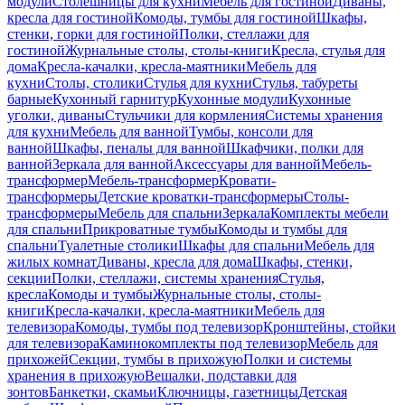
модули
Столешницы для кухни
Мебель для гостиной
Диваны,
кресла для гостиной
Комоды, тумбы для гостиной
Шкафы,
стенки, горки для гостиной
Полки, стеллажи для
гостиной
Журнальные столы, столы-книги
Кресла, стулья для
дома
Кресла-качалки, кресла-маятники
Мебель для
кухни
Столы, столики
Стулья для кухни
Стулья, табуреты
барные
Кухонный гарнитур
Кухонные модули
Кухонные
уголки, диваны
Стульчики для кормления
Системы хранения
для кухни
Мебель для ванной
Тумбы, консоли для
ванной
Шкафы, пеналы для ванной
Шкафчики, полки для
ванной
Зеркала для ванной
Аксессуары для ванной
Мебель-
трансформер
Мебель-трансформер
Кровати-
трансформеры
Детские кроватки-трансформеры
Столы-
трансформеры
Мебель для спальни
Зеркала
Комплекты мебели
для спальни
Прикроватные тумбы
Комоды и тумбы для
спальни
Туалетные столики
Шкафы для спальни
Мебель для
жилых комнат
Диваны, кресла для дома
Шкафы, стенки,
секции
Полки, стеллажи, системы хранения
Стулья,
кресла
Комоды и тумбы
Журнальные столы, столы-
книги
Кресла-качалки, кресла-маятники
Мебель для
телевизора
Комоды, тумбы под телевизор
Кронштейны, стойки
для телевизора
Каминокомплекты под телевизор
Мебель для
прихожей
Секции, тумбы в прихожую
Полки и системы
хранения в прихожую
Вешалки, подставки для
зонтов
Банкетки, скамьи
Ключницы, газетницы
Детская