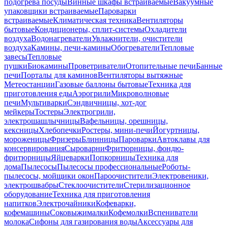
подогрева посуды
Винные шкафы встраиваемые
Вакуумные
упаковщики встраиваемые
Пароварки
встраиваемые
Климатическая техника
Вентиляторы
бытовые
Кондиционеры, сплит-системы
Охладители
воздуха
Водонагреватели
Увлажнители, очистители
воздуха
Камины, печи-камины
Обогреватели
Тепловые
завесы
Тепловые
пушки
Биокамины
Проветриватели
Отопительные печи
Банные
печи
Порталы для каминов
Вентиляторы вытяжные
Метеостанции
Газовые баллоны бытовые
Техника для
приготовления еды
Аэрогрили
Микроволновые
печи
Мультиварки
Сэндвичницы, хот-дог
мейкеры
Тостеры
Электрогрили,
электрошашлычницы
Вафельницы, орешницы,
кексницы
Хлебопечки
Ростеры, мини-печи
Йогуртницы,
мороженицы
Фризеры
Блинницы
Пароварки
Автоклавы для
консервирования
Сыроварни
Фритюрницы, фондю-
фритюрницы
Яйцеварки
Попкорницы
Техника для
дома
Пылесосы
Пылесосы профессиональные
Роботы-
пылесосы, мойщики окон
Пароочистители
Электровеники,
электрошвабры
Стеклоочистители
Стерилизационное
оборудование
Техника для приготовления
напитков
Электрочайники
Кофеварки,
кофемашины
Соковыжималки
Кофемолки
Вспениватели
молока
Сифоны для газирования воды
Аксессуары для