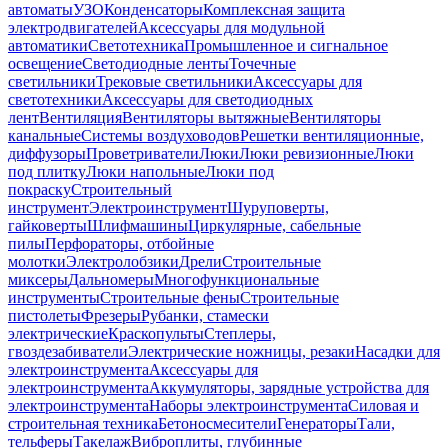
автоматы
УЗО
Конденсаторы
Комплексная защита
электродвигателей
Аксессуары для модульной
автоматики
Светотехника
Промышленное и сигнальное
освещение
Светодиодные ленты
Точечные
светильники
Трековые светильники
Аксессуары для
светотехники
Аксессуары для светодиодных
лент
Вентиляция
Вентиляторы вытяжные
Вентиляторы
канальные
Системы воздуховодов
Решетки вентиляционные,
диффузоры
Проветриватели
Люки
Люки ревизионные
Люки
под плитку
Люки напольные
Люки под
покраску
Строительный
инструмент
Электроинструмент
Шуруповерты,
гайковерты
Шлифмашины
Циркулярные, сабельные
пилы
Перфораторы, отбойные
молотки
Электролобзики
Дрели
Строительные
миксеры
Дальномеры
Многофункциональные
инструменты
Строительные фены
Строительные
пистолеты
Фрезеры
Рубанки, стамески
электрические
Краскопульты
Степлеры,
гвоздезабиватели
Электрические ножницы, резаки
Насадки для
электроинструмента
Аксессуары для
электроинструмента
Аккумуляторы, зарядные устройства для
электроинструмента
Наборы электроинструмента
Силовая и
строительная техника
Бетоносмесители
Генераторы
Тали,
тельферы
Такелаж
Виброплиты, глубинные