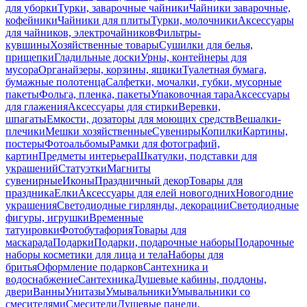
для уборки
Турки, заварочные чайники
Чайники заварочные,
кофейники
Чайники для плиты
Турки, молочники
Аксессуары
для чайников, электрочайников
Фильтры-
кувшины
Хозяйственные товары
Сушилки для белья,
прищепки
Гладильные доски
Урны, контейнеры для
мусора
Органайзеры, корзины, ящики
Туалетная бумага,
бумажные полотенца
Салфетки, мочалки, губки, мусорные
пакеты
Фольга, пленка, пакеты
Упаковочная тара
Аксессуары
для глажения
Аксессуары для стирки
Веревки,
шпагаты
Емкости, дозаторы для моющих средств
Вешалки-
плечики
Мешки хозяйственные
Сувениры
Копилки
Картины,
постеры
Фотоальбомы
Рамки для фотографий,
картин
Предметы интерьера
Шкатулки, подставки для
украшений
Статуэтки
Магниты
сувенирные
Иконы
Праздничный декор
Товары для
праздника
Елки
Аксессуары для елей новогодних
Новогодние
украшения
Светодиодные гирлянды, декорации
Светодиодные
фигуры, игрушки
Временные
татуировки
Фотобутафория
Товары для
маскарада
Подарки
Подарки, подарочные наборы
Подарочные
наборы косметики для лица и тела
Наборы для
бритья
Оформление подарков
Сантехника и
водоснабжение
Сантехника
Душевые кабины, поддоны,
двери
Ванны
Унитазы
Умывальники
Умывальники со
смесителями
Смесители
Душевые панели,