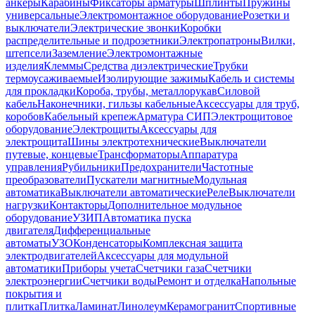
анкеры
Карабины
Фиксаторы арматуры
Шплинты
Пружины
универсальные
Электромонтажное оборудование
Розетки и
выключатели
Электрические звонки
Коробки
распределительные и подрозетники
Электропатроны
Вилки,
штепсели
Заземление
Электромонтажные
изделия
Клеммы
Средства диэлектрические
Трубки
термоусаживаемые
Изолирующие зажимы
Кабель и системы
для прокладки
Короба, трубы, металлорукав
Силовой
кабель
Наконечники, гильзы кабельные
Аксессуары для труб,
коробов
Кабельный крепеж
Арматура СИП
Электрощитовое
оборудование
Электрощиты
Аксессуары для
электрощита
Шины электротехнические
Выключатели
путевые, концевые
Трансформаторы
Аппаратура
управления
Рубильники
Предохранители
Частотные
преобразователи
Пускатели магнитные
Модульная
автоматика
Выключатели автоматические
Реле
Выключатели
нагрузки
Контакторы
Дополнительное модульное
оборудование
УЗИП
Автоматика пуска
двигателя
Дифференциальные
автоматы
УЗО
Конденсаторы
Комплексная защита
электродвигателей
Аксессуары для модульной
автоматики
Приборы учета
Счетчики газа
Счетчики
электроэнергии
Счетчики воды
Ремонт и отделка
Напольные
покрытия и
плитка
Плитка
Ламинат
Линолеум
Керамогранит
Спортивные