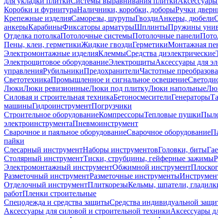
для укладки плитки
Системы выравнивания плитки
Аксессуары
Коробки и фурнитура
Наличники, коробки, доборы
Ручки дверн
Крепежные изделия
Саморезы, шурупы
Гвозди
Анкеры, дюбели
анкеры
Карабины
Фиксаторы арматуры
Шплинты
Пружины унив
Отделка потолка
Потолочные системы
Потолочные панели
Пото
Пены, клеи, герметики
Жидкие гвозди
Герметики
Монтажная пе
Электромонтажные изделия
Клеммы
Средства диэлектрические
Электрощитовое оборудование
Электрощиты
Аксессуары для э
управления
Рубильники
Предохранители
Частотные преобразов
Светотехника
Промышленное и сигнальное освещение
Светоди
Люки
Люки ревизионные
Люки под плитку
Люки напольные
Люк
Силовая и строительная техника
Бетоносмесители
Генераторы
Та
машины
Гидроинструмент
Погрузчики
Строительное оборудование
Компрессоры
Тепловые пушки
Пыле
электроинструмента
Пневмоинструмент
Сварочное и паяльное оборудование
Сварочное оборудование
П
пайки
Слесарный инструмент
Наборы инструментов
Головки, биты
Га
Столярный инструмент
Тиски, струбцины, гейферные зажимы
Р
Электромонтажный инструмент
Обжимной инструмент
Плоског
Разметочный инструмент
Разметочные инструменты
Инструмент
Отделочный инструмент
Плиткорезы
Кельмы, шпатели, гладилк
работ
Пленки строительные
Спецодежда и средства защиты
Средства индивидуальной защ
Аксессуары для силовой и строительной техники
Аксессуары дл