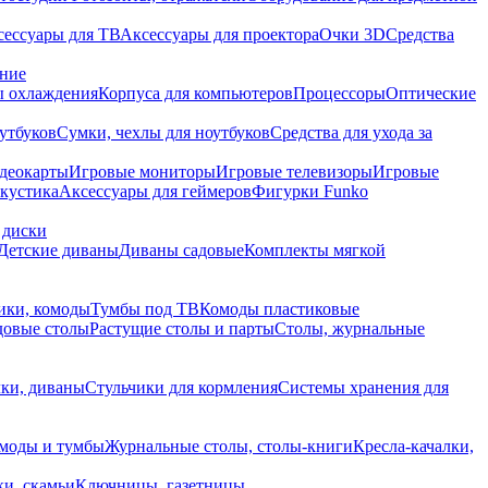
сессуары для ТВ
Аксессуары для проектора
Очки 3D
Средства
ание
 охлаждения
Корпуса для компьютеров
Процессоры
Оптические
утбуков
Сумки, чехлы для ноутбуков
Средства для ухода за
деокарты
Игровые мониторы
Игровые телевизоры
Игровые
акустика
Аксессуары для геймеров
Фигурки Funko
 диски
Детские диваны
Диваны садовые
Комплекты мягкой
ики, комоды
Тумбы под ТВ
Комоды пластиковые
довые столы
Растущие столы и парты
Столы, журнальные
ки, диваны
Стульчики для кормления
Системы хранения для
моды и тумбы
Журнальные столы, столы-книги
Кресла-качалки,
ки, скамьи
Ключницы, газетницы