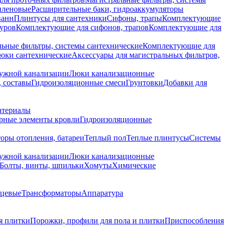
иленовые
Расширительные баки, гидроаккумуляторы
ванн
Плинтусы для сантехники
Сифоны, трапы
Комплектующие
уров
Комплектующие для сифонов, трапов
Комплектующие для
ьные фильтры, системы сантехнические
Комплектующие для
юки сантехнические
Аксессуары для магистральных фильтров,
ружной канализации
Люки канализационные
 составы
Гидроизоляционные смеси
Грунтовки
Добавки для
атериалы
рные элементы кровли
Гидроизоляционные
оры отопления, батареи
Теплый пол
Теплые плинтусы
Системы
ружной канализации
Люки канализационные
Болты, винты, шпильки
Хомуты
Химические
нцевые
Трансформаторы
Аппаратура
я плитки
Порожки, профили для пола и плитки
Приспособления