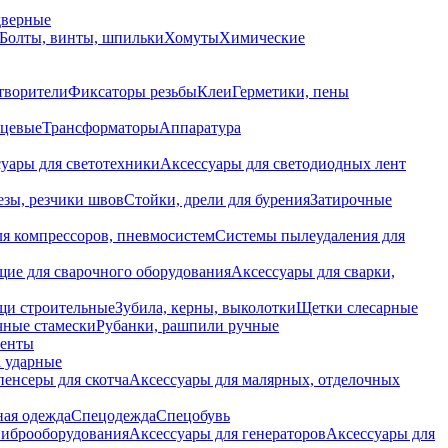
дверные
Болты, винты, шпильки
Хомуты
Химические
творители
Фиксаторы резьбы
Клеи
Герметики, пены
нцевые
Трансформаторы
Аппаратура
уары для светотехники
Аксессуары для светодиодных лент
езы, резчики швов
Стойки, дрели для бурения
Затирочные
ля компрессоров, пневмосистем
Системы пылеудаления для
ие для сварочного оборудования
Аксессуары для сварки,
щи строительные
Зубила, керны, выколотки
Щетки слесарные
чные стамески
Рубанки, рашпили ручные
енты
 ударные
енсеры для скотча
Аксессуары для малярных, отделочных
ная одежда
Спецодежда
Спецобувь
виброоборудования
Аксессуары для генераторов
Аксессуары для