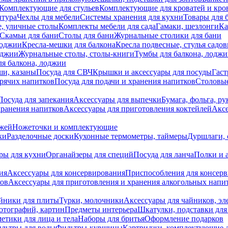
Комплектующие для стульев
Комплектующие для кроватей и кро
итура
Чехлы для мебели
Системы хранения для кухни
Товары для 
, уличные столы
Комплекты мебели для сада
Гамаки, шезлонги
Ка
Скамьи для бани
Столы для бани
Журнальные столики для бани
лоджии
Кресла-мешки для балкона
Кресла подвесные, стулья садо
оджии
Журнальные столы, столы-книги
Тумбы для балкона, лодж
я балкона, лоджии
ши, казаны
Посуда для СВЧ
Крышки и аксессуары для посуды
Гаст
орячих напитков
Посуда для подачи и хранения напитков
Столовы
Посуда для запекания
Аксессуары для выпечки
Бумага, фольга, р
хранения напитков
Аксессуары для приготовления коктейлей
Аксе
ожей
Ножеточки и комплектующие
ки
Разделочные доски
Кухонные термометры, таймеры
Дуршлаги, 
ры для кухни
Органайзеры для специй
Посуда для ланча
Полки и 
ия
Аксессуары для консервирования
Приспособления для консер
ков
Аксессуары для приготовления и хранения алкогольных напи
йники для плиты
Турки, молочники
Аксессуары для чайников, э
отографий, картин
Предметы интерьера
Шкатулки, подставки дл
етики для лица и тела
Наборы для бритья
Оформление подарков
льтры для воды
Фильтры-кувшины
Картриджи, комплектующие д