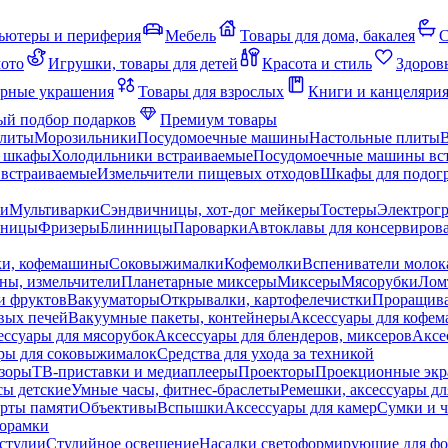
ьютеры и периферия
Мебель
Товары для дома, бакалея
С
мото
Игрушки, товары для детей
Красота и стиль
Здоров
рные украшения
Товары для взрослых
Книги и канцеляри
й подбор подарков
Премиум товары
плиты
Морозильники
Посудомоечные машины
Настольные плиты
 шкафы
Холодильники встраиваемые
Посудомоечные машины вс
встраиваемые
Измельчители пищевых отходов
Шкафы для подогр
чи
Мультиварки
Сэндвичницы, хот-дог мейкеры
Тостеры
Электрог
еницы
Фризеры
Блинницы
Пароварки
Автоклавы для консервиров
ки, кофемашины
Соковыжималки
Кофемолки
Вспениватели молок
ны, измельчители
Планетарные миксеры
Миксеры
Мясорубки
Лом
и фруктов
Вакууматоры
Открывалки, картофелечистки
Проращива
вых печей
Вакуумные пакеты, контейнеры
Аксессуары для кофе
ессуары для мясорубок
Аксессуары для блендеров, миксеров
Аксе
ры для соковыжималок
Средства для ухода за техникой
зоры
ТВ-приставки и медиаплееры
Проекторы
Проекционные эк
сы детские
Умные часы, фитнес-браслеты
Ремешки, аксессуары дл
рты памяти
Объективы
Вспышки
Аксессуары для камер
Сумки и ч
орамки
студии
Студийное освещение
Насадки светоформирующие для фо