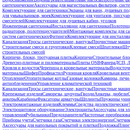
сантехнические
Аксессуары для магистральных фильтров, сист
Комплектующие для сантехники
Экраны для ванн, душевых по
для умывальников, моек
Комплектующие для унитазов, писсуар
смесителей
Комплектующие для душевых кабин, уголков
Инженерная сантехника
Инсталляции для сантехники
Полотенц
радиаторов, полотенцесушителей
Монтажные комплекты для с
систем сантехнических
Фитинги
Комплектующие для инсталля
Канализация
Тросы сантехнические, вантузы
Прочистные маши
Строительные смеси и грунтовки
Клеевые смеси
Шпатлевки
Шту
строительных смесей
Кирпичи, блоки, тротуарная плитка
Кирпичи
Строительные бло
Древесно-плитные и пиломатериалы
Плиты OSB
Фанера
ДСП, 
Кровля и водосток
Черепица и кровельные материалы
Водосточ
материалы
Шифер
Профнастил
Рулонная кровля
Кровельная вен
Отопление
Отопительные котлы
Газовые колонки
Камины, печи
антиобледенения
Управление климатической техникой
Канализация
Тросы сантехнические, вантузы
Прочистные маши
Крепежные изделия
Саморезы, шурупы
Гвозди
Анкеры, дюбели
анкеры
Карабины
Фиксаторы арматуры
Шплинты
Пружины унив
Электромонтажные изделия
Клеммы
Средства диэлектрические
Электрощитовое оборудование
Электрощиты
Аксессуары для э
управления
Рубильники
Предохранители
Частотные преобразов
Приборы учета
Счетчики газа
Счетчики электроэнергии
Счетчи
Аксессуары для напольных покрытий и плитки
Подложка
Плинт