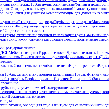
ем сантехнических
Трубы полипропиленовые
Фитинги полипроп
ддонов
Опоры для ванн, душевых поддонов
Комплектующие для 
ов, биде
Бачки для унитазов
Комплектующие для душевых гарнит
есушители
Отвод и подвод воды
Трубы водопроводные
Магистрал
антехники
Регулирующая арматура
Системы защиты от протечек
Л
ций
Опрессовочные насосы
ны
Трубы, фитинги внутренней канализации
Трубы, фитинги на
катурки
Стяжки, самонивелирующие смеси
Строительные смеси,
ки
Тротуарная плитка
ЛДСП
Мебельные щиты
Террасные доски
Древесные плиты
Пилом
ные системы
Поверхностный водоотвод
Кровельные софиты
Добо
тиляция
-камины
Отопительные печи
Банные печи
Водонагреватели
Радиат
ны
Трубы, фитинги внутренней канализации
Трубы, фитинги на
Скобы, штифты
Перфорированный крепеж
Гайки, шайбы
Заклепки
ерсальные
Трубки термоусаживаемые
Изолирующие зажимы
лектрощита
Шины электротехнические
Выключатели путевые, ко
атели
Пускатели магнитные
ки воды
усы, уголки, обводы для труб
Плинтусы для сантехники
Фуги дл