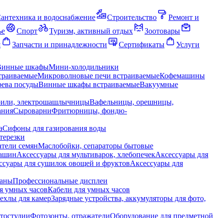
антехника и водоснабжение
Строительство
Ремонт и
ье
Спорт
Туризм, активный отдых
Зоотовары
я
Запчасти и принадлежности
Сертификаты
Услуги
Винные шкафы
Мини-холодильники
траиваемые
Микроволновые печи встраиваемые
Кофемашины
ева посуды
Винные шкафы встраиваемые
Вакуумные
рили, электрошашлычницы
Вафельницы, орешницы,
ания
Сыроварни
Фритюрницы, фондю-
а
Сифоны для газирования воды
терезки
тели семян
Маслобойки, сепараторы бытовые
машин
Аксессуары для мультиварок, хлебопечек
Аксессуары для
ссуары для сушилок овощей и фруктов
Аксессуары для
раны
Профессиональные дисплеи
я умных часов
Кабели для умных часов
ехлы для камер
Зарядные устройства, аккумуляторы для фото,
тостудии
Фотозонты, отражатели
Оборудование для предметной