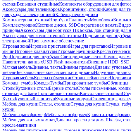
съемки
Вспышки студийные
Комплекты оборудования для фото
Аксессуары для телевизоров
Кронштейны, стойки
Кабели для т
для ухода за электроникой
Кабели, переходники
Компьютерная техника
Ноутбуки
Планшеты
Моноблоки
Компью
Комплектующие
Жесткие диски, SSD
Оперативная память
Видео
приводы
Аксессуары для корпусов ПК
Боксы, док-станции для 
Аксессуары для компьютерной техники
Подставки для ноутбук
электроникой
Программное обеспечение
Игровая зона
Игровые приставки
Игры для приставок
Игровые 
мыши
Игровые клавиатуры
Игровые наушники
Кресла геймерск
Pop
Подставки для ноутбуков
Светодиодные ленты
Лампы для м
Накопители данных
USB Flash накопители
Внешние HDD, SSD 
Мягкая мебель
Диваны, тахты
Диваны прямые
Диваны угловые
Д
мебели
Бескаркасные кресла-мешки и диваны
Надувные диваны
Игровая мебель
Кресла геймерские
Столы геймерские
Подставки
Комоды, тумбы
Комоды
Тумбы
Прикроватные тумбы
Обувницы, 
Столы
Кухонные столы
Барные столы
Столы письменные, комп
столики для бани
Приставные столики
Консольные столики
Обе
Кухня
Кухонный гарнитур
Кухонные модули
Столешницы для к
Мебель для кухни
Столы, столики
Стулья для кухни
Стулья, таб
кухни
Мебель-трансформер
Мебель-трансформер
Кровати-трансформе
Мебель для жилых комнат
Диваны, кресла для дома
Шкафы, стен
кресла-маятники
Мебель для прихожей
Секции, тумбы в прихожую
Полки и сист