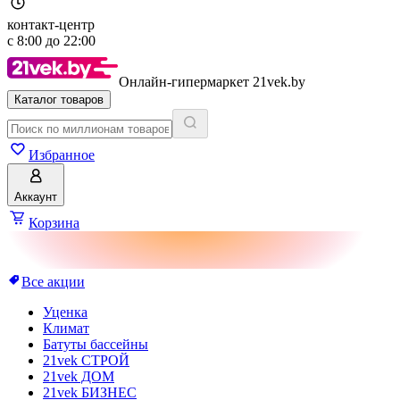
контакт-центр
с
8:00
до
22:00
Онлайн-гипермаркет 21vek.by
Каталог товаров
Избранное
Аккаунт
Корзина
Все акции
Уценка
Климат
Батуты бассейны
21vek СТРОЙ
21vek ДОМ
21vek БИЗНЕС