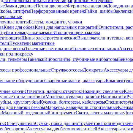
 для напольных покрытий
Реставрационные материалы
ые
Замки дверные
Петли дверные
Фурнитура дверная
Доводчики 
Скобы, штифты
Перфорированный крепеж
Гайки, шайбы
Заклепки
ерсальные
лочные плиты
Багеты, молдинги, уголки
на
Клеи для обоев
Клеи для напольных покрытий
Очистители, рас
Трубки термоусаживаемые
Изолирующие зажимы
лектрощита
Шины электротехнические
Выключатели путевые, ко
атели
Пускатели магнитные
одные ленты
Точечные светильники
Трековые светильники
Аксесс
и под покраску
ли, тельферы
Такелаж
Виброплиты, глубинные вибраторы
Бензор
сосы профессиональные
Стружкоотсосы
Домкраты
Аксессуары д
аяльное оборудование
Сварочные маски, аксессуары
Комплектующ
ечные ключи
Отвертки, наборы отверток
Ножницы слесарные
Кле
учные пилы, ножовки
Молотки, кувалды, киянки
Напильники
Ру
убцы, круглогубцы
Кусачки, болторезы, кабелерезы
Специнструм
ы для нарезки резьбы
Маркеры, карандаши строительные
Клейма
и
Малярный, отделочный инструмент
Скотч, ленты малярные
Дисп
иты
Огнетушители
Сумки, пояса для инструментов
Производствен
я бензорезов
Аксессуары для бетоносмесителей
Аксессуары для 