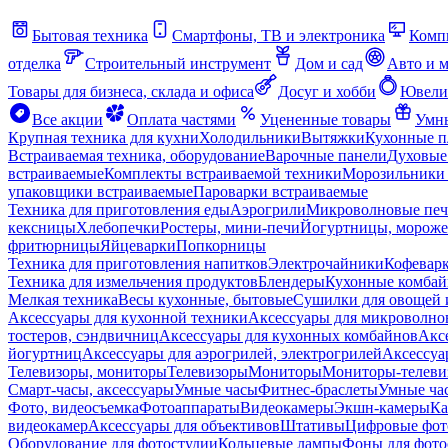
Бытовая техника
Смартфоны, ТВ и электроника
Комп
отделка
Строительный инструмент
Дом и сад
Авто и 
Товары для бизнеса, склада и офиса
Досуг и хобби
Ювели
Все акции
Оплата частями
Уцененные товары
Умны
Крупная техника для кухни
Холодильники
Вытяжки
Кухонные 
Встраиваемая техника, оборудование
Варочные панели
Духовые
встраиваемые
Комплекты встраиваемой техники
Морозильники 
упаковщики встраиваемые
Пароварки встраиваемые
Техника для приготовления еды
Аэрогрили
Микроволновые пе
кексницы
Хлебопечки
Ростеры, мини-печи
Йогуртницы, морож
фритюрницы
Яйцеварки
Попкорницы
Техника для приготовления напитков
Электрочайники
Кофевар
Техника для измельчения продуктов
Блендеры
Кухонные комбай
Мелкая техника
Весы кухонные, бытовые
Сушилки для овощей 
Аксессуары для кухонной техники
Аксессуары для микроволно
тостеров, сэндвичниц
Аксессуары для кухонных комбайнов
Акс
йогуртниц
Аксессуары для аэрогрилей, электрогрилей
Аксессуа
Телевизоры, мониторы
Телевизоры
Мониторы
Мониторы-телеви
Смарт-часы, аксессуары
Умные часы
Фитнес-браслеты
Умные ча
Фото, видеосъемка
Фотоаппараты
Видеокамеры
Экшн-камеры
Ка
видеокамер
Аксессуары для объективов
Штативы
Цифровые фот
Оборудование для фотостудии
Кольцевые лампы
Фоны для фото