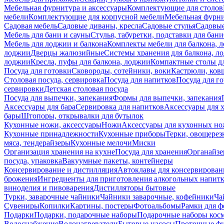
Мебельная фурнитура и аксессуары
Комплектующие для столов
мебели
Комплектующие для корпусной мебели
Мебельная фурн
Садовая мебель
Садовые диваны, кресла
Садовые стулья
Садовые
Мебель для бани и сауны
Стулья, табуретки, подставки для бани
Мебель для лоджии и балкона
Комплекты мебели для балкона, 
лоджии
Дверцы жалюзийные
Системы хранения для балкона, л
лоджии
Кресла, пуфы для балкона, лоджии
Компактные столы дл
Посуда для готовки
Сковороды, сотейники, воки
Кастрюли, ков
Столовая посуда, сервировка
Посуда для напитков
Посуда для г
сервировки
Детская столовая посуда
Посуда для выпечки, запекания
Формы для выпечки, запекания
Аксессуары для бара
Сервировка для напитков
Аксессуары для 
бары
Штопоры, открывалки для бутылок
Кухонные ножи, аксессуары
Ножи
Аксессуары для кухонных н
Кухонные принадлежности
Кухонные приборы
Терки, овощерез
мяса, тендерайзеры
Кухонные мелочи
Миски
Организация хранения на кухне
Посуда для хранения
Органайзе
посуда, упаковка
Вакуумные пакеты, контейнеры
Консервирование и дистилляция
Автоклавы для консервирован
брожения
Ингредиенты для приготовления алкогольных напит
виноделия и пивоварения
Дистилляторы бытовые
Турки, заварочные чайники
Чайники заварочные, кофейники
Ча
Сувениры
Копилки
Картины, постеры
Фотоальбомы
Рамки для ф
Подарки
Подарки, подарочные наборы
Подарочные наборы косм
Водоснабжение
Водонагреватели
Бытовые насосы
Проточные фи