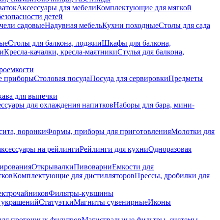
ваток
Аксессуары для мебели
Комплектующие для мягкой
безопасности детей
чели садовые
Надувная мебель
Кухни походные
Столы для сада
вые
Столы для балкона, лоджии
Шкафы для балкона,
ии
Кресла-качалки, кресла-маятники
Стулья для балкона,
роемкости
е приборы
Столовая посуда
Посуда для сервировки
Предметы
укава для выпечки
ссуары для охлаждения напитков
Наборы для бара, мини-
сита, воронки
Формы, приборы для приготовления
Молотки для
аксессуары на рейлинги
Рейлинги для кухни
Одноразовая
вирования
Открывалки
Пивоварни
Емкости для
тков
Комплектующие для дистилляторов
Прессы, дробилки для
лектрочайников
Фильтры-кувшины
я украшений
Статуэтки
Магниты сувенирные
Иконы
ля проточных фильтров
Магистральные фильтры, системы