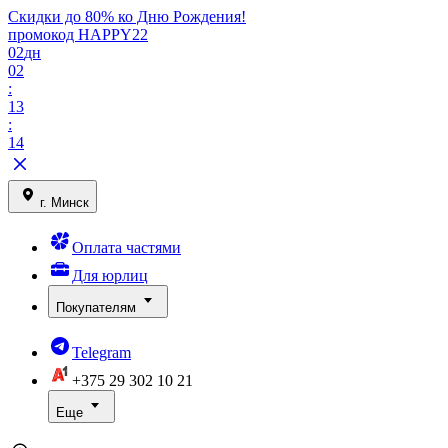
Скидки до 80% ко Дню Рождения!
промокод HAPPY22
02
дн
02
:
13
:
14
г. Минск
Оплата частями
Для юрлиц
Покупателям
Telegram
+375 29
302 10 21
Еще