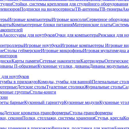
студии
Стойки, системы крепления для студийного оборудования
елевизоров
Подписки на видеосервисы
ТВ-антенны
ТВ-тюнеры
Ак
теры
Игровые компьютеры
Игровые консоли
Серверное оборудов
карты
Компьютерные блоки питания
Материнские платы
Системы
накопителей
ов
Аксессуары для ноутбуков
Очки для компьютера
Рюкзаки для но
контроллеры
Игровые ноутбуки
Игровые компьютеры
Игровые ви
ие
Столы геймерские
Игровые микрофоны
Игровая мультимедиа 
ониторов
диски
Карты памяти
Сетевые накопители
Картридеры
Оптические
иваны П-образные
Кухонные уголки, диваны
Диваны модульные
 для ноутбуков
тумбы в прихожую
Комоды, тумбы для ванной
Пеленальные стол
ьютерные
Детские столы
Туалетные столики
Журнальные столы
Са
денные группы
Столы-книги
ухни
уреты барные
Кухонный гарнитур
Кухонные модули
Кухонные угол
ры
Детские кроватки-трансформеры
Столы-трансформеры
ки, секции
Полки, стеллажи, системы хранения
Стулья, кресла
Ко
емы хранения в прихожую
Вешалки, подставки для зонтов
Банкет