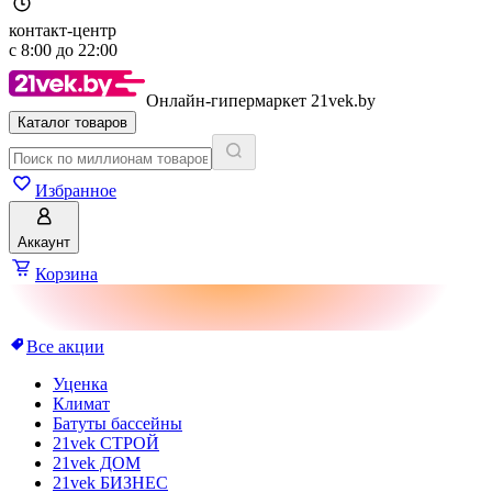
контакт-центр
с
8:00
до
22:00
Онлайн-гипермаркет 21vek.by
Каталог товаров
Избранное
Аккаунт
Корзина
Все акции
Уценка
Климат
Батуты бассейны
21vek СТРОЙ
21vek ДОМ
21vek БИЗНЕС