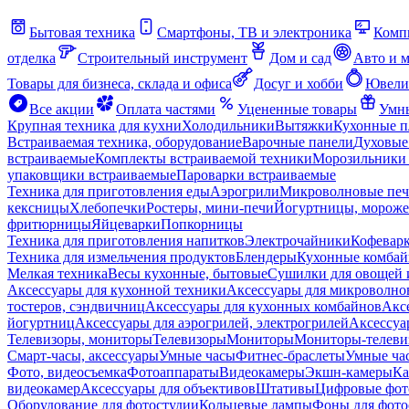
Бытовая техника
Смартфоны, ТВ и электроника
Комп
отделка
Строительный инструмент
Дом и сад
Авто и 
Товары для бизнеса, склада и офиса
Досуг и хобби
Ювели
Все акции
Оплата частями
Уцененные товары
Умны
Крупная техника для кухни
Холодильники
Вытяжки
Кухонные 
Встраиваемая техника, оборудование
Варочные панели
Духовые
встраиваемые
Комплекты встраиваемой техники
Морозильники 
упаковщики встраиваемые
Пароварки встраиваемые
Техника для приготовления еды
Аэрогрили
Микроволновые пе
кексницы
Хлебопечки
Ростеры, мини-печи
Йогуртницы, морож
фритюрницы
Яйцеварки
Попкорницы
Техника для приготовления напитков
Электрочайники
Кофевар
Техника для измельчения продуктов
Блендеры
Кухонные комбай
Мелкая техника
Весы кухонные, бытовые
Сушилки для овощей 
Аксессуары для кухонной техники
Аксессуары для микроволно
тостеров, сэндвичниц
Аксессуары для кухонных комбайнов
Акс
йогуртниц
Аксессуары для аэрогрилей, электрогрилей
Аксессуа
Телевизоры, мониторы
Телевизоры
Мониторы
Мониторы-телеви
Смарт-часы, аксессуары
Умные часы
Фитнес-браслеты
Умные ча
Фото, видеосъемка
Фотоаппараты
Видеокамеры
Экшн-камеры
Ка
видеокамер
Аксессуары для объективов
Штативы
Цифровые фот
Оборудование для фотостудии
Кольцевые лампы
Фоны для фото