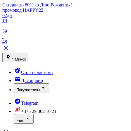
Скидки до 80% ко Дню Рождения!
промокод HAPPY22
02
дн
19
:
59
:
48
г. Минск
Оплата частями
Для юрлиц
Покупателям
Telegram
+375 29
302 10 21
Еще