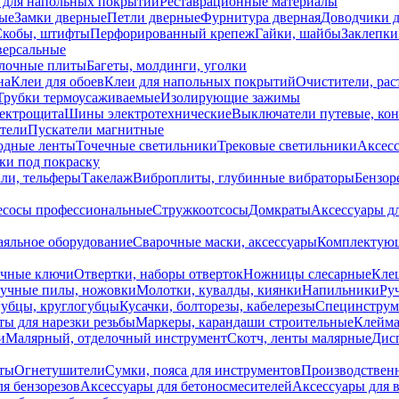
 для напольных покрытий
Реставрационные материалы
ые
Замки дверные
Петли дверные
Фурнитура дверная
Доводчики 
Скобы, штифты
Перфорированный крепеж
Гайки, шайбы
Заклепки
ерсальные
лочные плиты
Багеты, молдинги, уголки
на
Клеи для обоев
Клеи для напольных покрытий
Очистители, рас
Трубки термоусаживаемые
Изолирующие зажимы
лектрощита
Шины электротехнические
Выключатели путевые, ко
атели
Пускатели магнитные
одные ленты
Точечные светильники
Трековые светильники
Аксесс
и под покраску
ли, тельферы
Такелаж
Виброплиты, глубинные вибраторы
Бензор
сосы профессиональные
Стружкоотсосы
Домкраты
Аксессуары д
аяльное оборудование
Сварочные маски, аксессуары
Комплектующ
ечные ключи
Отвертки, наборы отверток
Ножницы слесарные
Кле
учные пилы, ножовки
Молотки, кувалды, киянки
Напильники
Ру
убцы, круглогубцы
Кусачки, болторезы, кабелерезы
Специнструм
ы для нарезки резьбы
Маркеры, карандаши строительные
Клейма
и
Малярный, отделочный инструмент
Скотч, ленты малярные
Дисп
иты
Огнетушители
Сумки, пояса для инструментов
Производствен
я бензорезов
Аксессуары для бетоносмесителей
Аксессуары для 