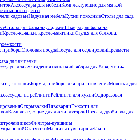
ваток
Аксессуары для мебели
Комплектующие для мягкой
безопасности детей
чели садовые
Надувная мебель
Кухни походные
Столы для сада
вые
Столы для балкона, лоджии
Шкафы для балкона,
ии
Кресла-качалки, кресла-маятники
Стулья для балкона,
роемкости
е приборы
Столовая посуда
Посуда для сервировки
Предметы
укава для выпечки
ссуары для охлаждения напитков
Наборы для бара, мини-
сита, воронки
Формы, приборы для приготовления
Молотки для
аксессуары на рейлинги
Рейлинги для кухни
Одноразовая
вирования
Открывалки
Пивоварни
Емкости для
тков
Комплектующие для дистилляторов
Прессы, дробилки для
лектрочайников
Фильтры-кувшины
я украшений
Статуэтки
Магниты сувенирные
Иконы
ля проточных фильтров
Магистральные фильтры, системы