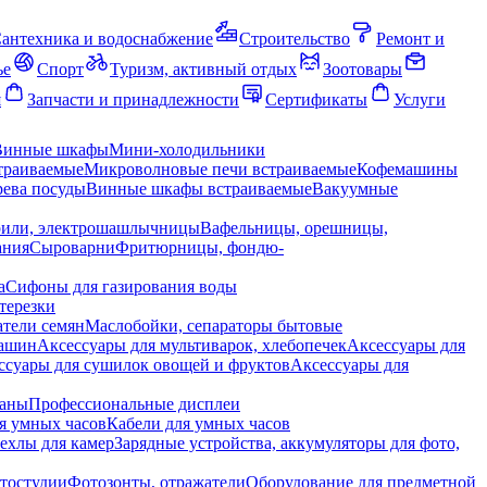
антехника и водоснабжение
Строительство
Ремонт и
ье
Спорт
Туризм, активный отдых
Зоотовары
я
Запчасти и принадлежности
Сертификаты
Услуги
Винные шкафы
Мини-холодильники
траиваемые
Микроволновые печи встраиваемые
Кофемашины
ева посуды
Винные шкафы встраиваемые
Вакуумные
рили, электрошашлычницы
Вафельницы, орешницы,
ания
Сыроварни
Фритюрницы, фондю-
а
Сифоны для газирования воды
терезки
тели семян
Маслобойки, сепараторы бытовые
машин
Аксессуары для мультиварок, хлебопечек
Аксессуары для
ссуары для сушилок овощей и фруктов
Аксессуары для
раны
Профессиональные дисплеи
я умных часов
Кабели для умных часов
ехлы для камер
Зарядные устройства, аккумуляторы для фото,
тостудии
Фотозонты, отражатели
Оборудование для предметной