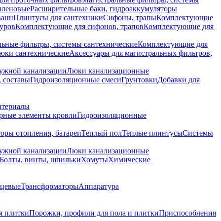
иленовые
Расширительные баки, гидроаккумуляторы
ванн
Плинтусы для сантехники
Сифоны, трапы
Комплектующие
уров
Комплектующие для сифонов, трапов
Комплектующие для
ьные фильтры, системы сантехнические
Комплектующие для
юки сантехнические
Аксессуары для магистральных фильтров,
ружной канализации
Люки канализационные
 составы
Гидроизоляционные смеси
Грунтовки
Добавки для
атериалы
рные элементы кровли
Гидроизоляционные
оры отопления, батареи
Теплый пол
Теплые плинтусы
Системы
ружной канализации
Люки канализационные
Болты, винты, шпильки
Хомуты
Химические
нцевые
Трансформаторы
Аппаратура
я плитки
Порожки, профили для пола и плитки
Приспособления