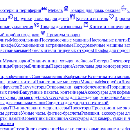
ьютеры и периферия
Мебель
Товары для дома, бакалея
С
мото
Игрушки, товары для детей
Красота и стиль
Здоров
рные украшения
Товары для взрослых
Книги и канцеляри
й подбор подарков
Премиум товары
плиты
Морозильники
Посудомоечные машины
Настольные плиты
 шкафы
Холодильники встраиваемые
Посудомоечные машины вс
встраиваемые
Измельчители пищевых отходов
Шкафы для подогр
чи
Мультиварки
Сэндвичницы, хот-дог мейкеры
Тостеры
Электрог
еницы
Фризеры
Блинницы
Пароварки
Автоклавы для консервиров
ки, кофемашины
Соковыжималки
Кофемолки
Вспениватели молок
ны, измельчители
Планетарные миксеры
Миксеры
Мясорубки
Лом
и фруктов
Вакууматоры
Открывалки, картофелечистки
Проращива
вых печей
Вакуумные пакеты, контейнеры
Аксессуары для кофе
ессуары для мясорубок
Аксессуары для блендеров, миксеров
Аксе
ры для соковыжималок
Средства для ухода за техникой
зоры
ТВ-приставки и медиаплееры
Проекторы
Проекционные эк
сы детские
Умные часы, фитнес-браслеты
Ремешки, аксессуары дл
рты памяти
Объективы
Вспышки
Аксессуары для камер
Сумки и ч
орамки
студии
Студийное освещение
Насадки светоформирующие для фо