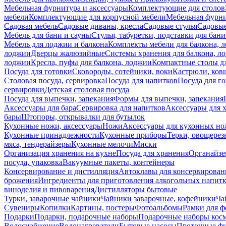
Мебельная фурнитура и аксессуары
Комплектующие для столов
мебели
Комплектующие для корпусной мебели
Мебельная фурн
Садовая мебель
Садовые диваны, кресла
Садовые стулья
Садовые
Мебель для бани и сауны
Стулья, табуретки, подставки для бани
Мебель для лоджии и балкона
Комплекты мебели для балкона, 
лоджии
Дверцы жалюзийные
Системы хранения для балкона, л
лоджии
Кресла, пуфы для балкона, лоджии
Компактные столы дл
Посуда для готовки
Сковороды, сотейники, воки
Кастрюли, ков
Столовая посуда, сервировка
Посуда для напитков
Посуда для г
сервировки
Детская столовая посуда
Посуда для выпечки, запекания
Формы для выпечки, запекания
Аксессуары для бара
Сервировка для напитков
Аксессуары для 
бары
Штопоры, открывалки для бутылок
Кухонные ножи, аксессуары
Ножи
Аксессуары для кухонных н
Кухонные принадлежности
Кухонные приборы
Терки, овощерез
мяса, тендерайзеры
Кухонные мелочи
Миски
Организация хранения на кухне
Посуда для хранения
Органайзе
посуда, упаковка
Вакуумные пакеты, контейнеры
Консервирование и дистилляция
Автоклавы для консервирован
брожения
Ингредиенты для приготовления алкогольных напит
виноделия и пивоварения
Дистилляторы бытовые
Турки, заварочные чайники
Чайники заварочные, кофейники
Ча
Сувениры
Копилки
Картины, постеры
Фотоальбомы
Рамки для ф
Подарки
Подарки, подарочные наборы
Подарочные наборы косм
Водоснабжение
Водонагреватели
Бытовые насосы
Проточные фи