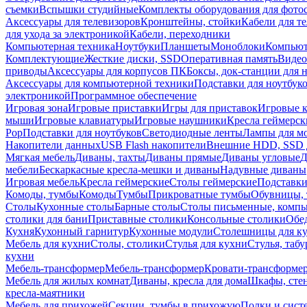
съемки
Вспышки студийные
Комплекты оборудования для фото
Аксессуары для телевизоров
Кронштейны, стойки
Кабели для т
для ухода за электроникой
Кабели, переходники
Компьютерная техника
Ноутбуки
Планшеты
Моноблоки
Компью
Комплектующие
Жесткие диски, SSD
Оперативная память
Видео
приводы
Аксессуары для корпусов ПК
Боксы, док-станции для 
Аксессуары для компьютерной техники
Подставки для ноутбук
электроникой
Программное обеспечение
Игровая зона
Игровые приставки
Игры для приставок
Игровые 
мыши
Игровые клавиатуры
Игровые наушники
Кресла геймерск
Pop
Подставки для ноутбуков
Светодиодные ленты
Лампы для м
Накопители данных
USB Flash накопители
Внешние HDD, SSD 
Мягкая мебель
Диваны, тахты
Диваны прямые
Диваны угловые
Д
мебели
Бескаркасные кресла-мешки и диваны
Надувные диваны
Игровая мебель
Кресла геймерские
Столы геймерские
Подставки
Комоды, тумбы
Комоды
Тумбы
Прикроватные тумбы
Обувницы, 
Столы
Кухонные столы
Барные столы
Столы письменные, комп
столики для бани
Приставные столики
Консольные столики
Обе
Кухня
Кухонный гарнитур
Кухонные модули
Столешницы для к
Мебель для кухни
Столы, столики
Стулья для кухни
Стулья, таб
кухни
Мебель-трансформер
Мебель-трансформер
Кровати-трансформе
Мебель для жилых комнат
Диваны, кресла для дома
Шкафы, стен
кресла-маятники
Мебель для прихожей
Секции, тумбы в прихожую
Полки и сист