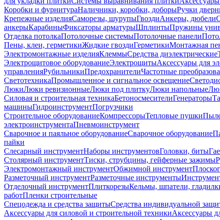
для укладки плитки
Системы выравнивания плитки
Аксессуары
Коробки и фурнитура
Наличники, коробки, доборы
Ручки дверн
Крепежные изделия
Саморезы, шурупы
Гвозди
Анкеры, дюбели
анкеры
Карабины
Фиксаторы арматуры
Шплинты
Пружины унив
Отделка потолка
Потолочные системы
Потолочные панели
Пото
Пены, клеи, герметики
Жидкие гвозди
Герметики
Монтажная пе
Электромонтажные изделия
Клеммы
Средства диэлектрические
Электрощитовое оборудование
Электрощиты
Аксессуары для э
управления
Рубильники
Предохранители
Частотные преобразов
Светотехника
Промышленное и сигнальное освещение
Светоди
Люки
Люки ревизионные
Люки под плитку
Люки напольные
Люк
Силовая и строительная техника
Бетоносмесители
Генераторы
Та
машины
Гидроинструмент
Погрузчики
Строительное оборудование
Компрессоры
Тепловые пушки
Пыле
электроинструмента
Пневмоинструмент
Сварочное и паяльное оборудование
Сварочное оборудование
П
пайки
Слесарный инструмент
Наборы инструментов
Головки, биты
Га
Столярный инструмент
Тиски, струбцины, гейферные зажимы
Р
Электромонтажный инструмент
Обжимной инструмент
Плоског
Разметочный инструмент
Разметочные инструменты
Инструмент
Отделочный инструмент
Плиткорезы
Кельмы, шпатели, гладилк
работ
Пленки строительные
Спецодежда и средства защиты
Средства индивидуальной защ
Аксессуары для силовой и строительной техники
Аксессуары дл