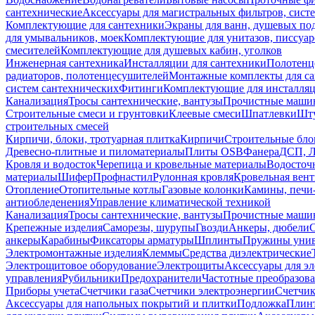
сантехнические
Аксессуары для магистральных фильтров, сист
Комплектующие для сантехники
Экраны для ванн, душевых по
для умывальников, моек
Комплектующие для унитазов, писсуар
смесителей
Комплектующие для душевых кабин, уголков
Инженерная сантехника
Инсталляции для сантехники
Полотенц
радиаторов, полотенцесушителей
Монтажные комплекты для с
систем сантехнических
Фитинги
Комплектующие для инсталля
Канализация
Тросы сантехнические, вантузы
Прочистные маши
Строительные смеси и грунтовки
Клеевые смеси
Шпатлевки
Шту
строительных смесей
Кирпичи, блоки, тротуарная плитка
Кирпичи
Строительные бло
Древесно-плитные и пиломатериалы
Плиты OSB
Фанера
ДСП, 
Кровля и водосток
Черепица и кровельные материалы
Водосточ
материалы
Шифер
Профнастил
Рулонная кровля
Кровельная вен
Отопление
Отопительные котлы
Газовые колонки
Камины, печи
антиобледенения
Управление климатической техникой
Канализация
Тросы сантехнические, вантузы
Прочистные маши
Крепежные изделия
Саморезы, шурупы
Гвозди
Анкеры, дюбели
анкеры
Карабины
Фиксаторы арматуры
Шплинты
Пружины унив
Электромонтажные изделия
Клеммы
Средства диэлектрические
Электрощитовое оборудование
Электрощиты
Аксессуары для э
управления
Рубильники
Предохранители
Частотные преобразов
Приборы учета
Счетчики газа
Счетчики электроэнергии
Счетчи
Аксессуары для напольных покрытий и плитки
Подложка
Плинт