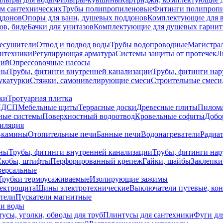
ем сантехнических
Трубы полипропиленовые
Фитинги полипроп
ддонов
Опоры для ванн, душевых поддонов
Комплектующие для 
ов, биде
Бачки для унитазов
Комплектующие для душевых гарнит
есушители
Отвод и подвод воды
Трубы водопроводные
Магистрал
антехники
Регулирующая арматура
Системы защиты от протечек
Л
ций
Опрессовочные насосы
ны
Трубы, фитинги внутренней канализации
Трубы, фитинги на
катурки
Стяжки, самонивелирующие смеси
Строительные смеси,
ки
Тротуарная плитка
ЛДСП
Мебельные щиты
Террасные доски
Древесные плиты
Пилом
ные системы
Поверхностный водоотвод
Кровельные софиты
Добо
тиляция
-камины
Отопительные печи
Банные печи
Водонагреватели
Радиат
ны
Трубы, фитинги внутренней канализации
Трубы, фитинги на
Скобы, штифты
Перфорированный крепеж
Гайки, шайбы
Заклепки
ерсальные
Трубки термоусаживаемые
Изолирующие зажимы
лектрощита
Шины электротехнические
Выключатели путевые, ко
атели
Пускатели магнитные
ки воды
усы, уголки, обводы для труб
Плинтусы для сантехники
Фуги дл