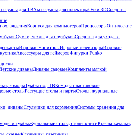
сессуары для ТВ
Аксессуары для проектора
Очки 3D
Средства
ание
 охлаждения
Корпуса для компьютеров
Процессоры
Оптические
утбуков
Сумки, чехлы для ноутбуков
Средства для ухода за
деокарты
Игровые мониторы
Игровые телевизоры
Игровые
акустика
Аксессуары для геймеров
Фигурки Funko
 диски
Детские диваны
Диваны садовые
Комплекты мягкой
ики, комоды
Тумбы под ТВ
Комоды пластиковые
довые столы
Растущие столы и парты
Столы, журнальные
ки, диваны
Стульчики для кормления
Системы хранения для
моды и тумбы
Журнальные столы, столы-книги
Кресла-качалки,
ки, скамьи
Ключницы, газетницы