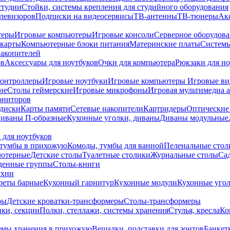
студии
Стойки, системы крепления для студийного оборудования
елевизоров
Подписки на видеосервисы
ТВ-антенны
ТВ-тюнеры
Ак
теры
Игровые компьютеры
Игровые консоли
Серверное оборудов
карты
Компьютерные блоки питания
Материнские платы
Системы
накопителей
ов
Аксессуары для ноутбуков
Очки для компьютера
Рюкзаки для но
контроллеры
Игровые ноутбуки
Игровые компьютеры
Игровые ви
ие
Столы геймерские
Игровые микрофоны
Игровая мультимедиа 
ониторов
диски
Карты памяти
Сетевые накопители
Картридеры
Оптические
иваны П-образные
Кухонные уголки, диваны
Диваны модульные
 для ноутбуков
тумбы в прихожую
Комоды, тумбы для ванной
Пеленальные стол
ьютерные
Детские столы
Туалетные столики
Журнальные столы
Са
денные группы
Столы-книги
ухни
уреты барные
Кухонный гарнитур
Кухонные модули
Кухонные угол
ры
Детские кроватки-трансформеры
Столы-трансформеры
ки, секции
Полки, стеллажи, системы хранения
Стулья, кресла
Ко
емы хранения в прихожую
Вешалки, подставки для зонтов
Банкет