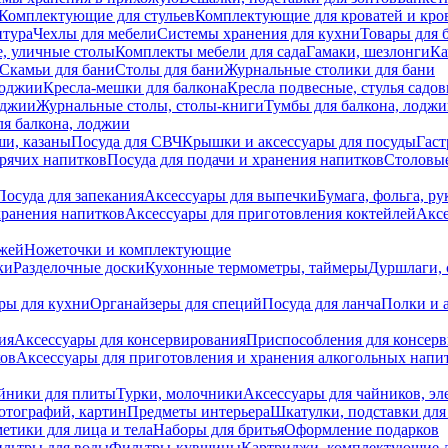
Комплектующие для стульев
Комплектующие для кроватей и кро
итура
Чехлы для мебели
Системы хранения для кухни
Товары для 
, уличные столы
Комплекты мебели для сада
Гамаки, шезлонги
Ка
Скамьи для бани
Столы для бани
Журнальные столики для бани
лоджии
Кресла-мешки для балкона
Кресла подвесные, стулья садо
оджии
Журнальные столы, столы-книги
Тумбы для балкона, лодж
я балкона, лоджии
ши, казаны
Посуда для СВЧ
Крышки и аксессуары для посуды
Гаст
орячих напитков
Посуда для подачи и хранения напитков
Столовы
Посуда для запекания
Аксессуары для выпечки
Бумага, фольга, р
хранения напитков
Аксессуары для приготовления коктейлей
Аксе
ожей
Ножеточки и комплектующие
ки
Разделочные доски
Кухонные термометры, таймеры
Дуршлаги, 
ры для кухни
Органайзеры для специй
Посуда для ланча
Полки и 
ия
Аксессуары для консервирования
Приспособления для консер
ков
Аксессуары для приготовления и хранения алкогольных напи
йники для плиты
Турки, молочники
Аксессуары для чайников, э
отографий, картин
Предметы интерьера
Шкатулки, подставки дл
етики для лица и тела
Наборы для бритья
Оформление подарков
льтры для воды
Фильтры-кувшины
Картриджи, комплектующие д