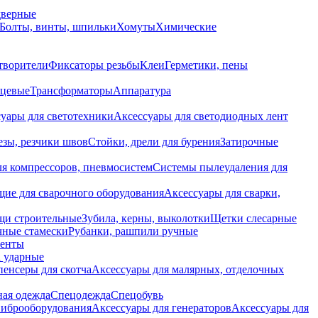
дверные
Болты, винты, шпильки
Хомуты
Химические
творители
Фиксаторы резьбы
Клеи
Герметики, пены
нцевые
Трансформаторы
Аппаратура
уары для светотехники
Аксессуары для светодиодных лент
езы, резчики швов
Стойки, дрели для бурения
Затирочные
ля компрессоров, пневмосистем
Системы пылеудаления для
ие для сварочного оборудования
Аксессуары для сварки,
щи строительные
Зубила, керны, выколотки
Щетки слесарные
чные стамески
Рубанки, рашпили ручные
енты
 ударные
енсеры для скотча
Аксессуары для малярных, отделочных
ная одежда
Спецодежда
Спецобувь
виброоборудования
Аксессуары для генераторов
Аксессуары для