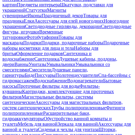
картин
Предметы интерьера
Шкатулки, подставки для
украшений
Статуэтки
Магниты
сувенирные
Иконы
Праздничный декор
Товары для
праздника
Елки
Аксессуары для елей новогодних
Новогодние
украшения
Светодиодные гирлянды, декорации
Светодиодные
фигуры, игрушки
Временные
татуировки
Фотобутафория
Товары для
маскарада
Подарки
Подарки, подарочные наборы
Подарочные
наборы косметики для лица и тела
Наборы для
бритья
Оформление подарков
Сантехника и
водоснабжение
Сантехника
Душевые кабины, поддоны,
двери
Ванны
Унитазы
Умывальники
Умывальники со
смесителями
Смесители
Душевые панели,
гарнитуры
Биде
Писсуары
Полотенцесушители
Спа-бассейны с
гидромассажем
Водоснабжение
Водонагреватели
Бытовые
насосы
Проточные фильтры для воды
Фильтры-
кувшины
Картриджи, комплектующие для проточных
фильтров
Магистральные фильтры, системы
сантехнические
Аксессуары для магистральных фильтров,
систем сантехнических
Трубы полипропиленовые
Фитинги
полипропиленовые
Расширительные баки,
гидроаккумуляторы
Обустройство ванной комнаты и
туалета
Мебель для ванной
Зеркала для ванной
Аксессуары для
ванной и туалета
Сиденья и чехлы для унитаза
Шторки,
карнизы для ванны
Стеклянные, пластиковые шторки для