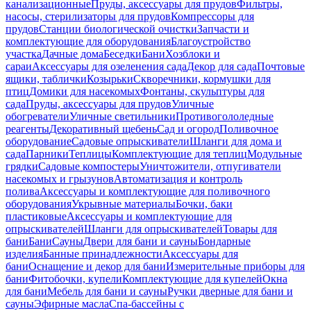
канализационные
Пруды, аксессуары для прудов
Фильтры,
насосы, стерилизаторы для прудов
Компрессоры для
прудов
Станции биологической очистки
Запчасти и
комплектующие для оборудования
Благоустройство
участка
Дачные дома
Беседки
Бани
Хозблоки и
сараи
Аксессуары для озеленения сада
Декор для сада
Почтовые
ящики, таблички
Козырьки
Скворечники, кормушки для
птиц
Домики для насекомых
Фонтаны, скульптуры для
сада
Пруды, аксессуары для прудов
Уличные
обогреватели
Уличные светильники
Противогололедные
реагенты
Декоративный щебень
Сад и огород
Поливочное
оборудование
Садовые опрыскиватели
Шланги для дома и
сада
Парники
Теплицы
Комплектующие для теплиц
Модульные
грядки
Садовые компостеры
Уничтожители, отпугиватели
насекомых и грызунов
Автоматизация и контроль
полива
Аксессуары и комплектующие для поливочного
оборудования
Укрывные материалы
Бочки, баки
пластиковые
Аксессуары и комплектующие для
опрыскивателей
Шланги для опрыскивателей
Товары для
бани
Бани
Сауны
Двери для бани и сауны
Бондарные
изделия
Банные принадлежности
Аксессуары для
бани
Оснащение и декор для бани
Измерительные приборы для
бани
Фитобочки, купели
Комплектующие для купелей
Окна
для бани
Мебель для бани и сауны
Ручки дверные для бани и
сауны
Эфирные масла
Спа-бассейны с