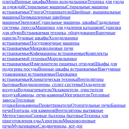
плиты
Винные шкафы
Мини-холодильники
Техника для ухода
за одеждой
Стиральные машины
Стиральные машины
встраиваемые
Утюги
Отпариватели
Швейные, вышивальные
машины
Промышленные швейные
машины
Оверлоки
Сушильные машины, шкафы
Гладильные
системы, прессы
Машинки для удаления катышков
Сушилки
для обуви
Встраиваемая техника, оборудование
Варочные
панели
Духовые шкафы
Холодильники
встраиваемые
Посудомоечные машины
встраиваемые
Микроволновые печи
встраиваемые
Кофемашины встраиваемые
Комплекты
встраиваемой техники
Морозильники
встраиваемые
Измельчители пищевых отходов
Шкафы для
подогрева посуды
Винные шкафы встраиваемые
Вакуумные
упаковщики встраиваемые
Пароварки
встраиваемые
Климатическая техника
Вентиляторы
бытовые
Кондиционеры, сплит-системы
Охладители
воздуха
Водонагреватели
Увлажнители, очистители
воздуха
Камины, печи-камины
Обогреватели
Тепловые
завесы
Тепловые
пушки
Биокамины
Проветриватели
Отопительные печи
Банные
печи
Порталы для каминов
Вентиляторы вытяжные
Метеостанции
Газовые баллоны бытовые
Техника для
приготовления еды
Аэрогрили
Микроволновые
печи
Мультиварки
Сэндвичницы, хот-дог