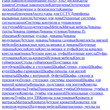
Flash накопители
Внешние HDD, SSD диски
Карты
памяти
Сетевые накопители
Картридеры
Оптические
диски
Наблюдение и безопасность
Камеры
видеонаблюдения
Аксессуары для CCTV
Домофоны,
вызывные панели
Датчики для дома
Охранные системы,
сигнализации
Системы контроля и управления
доступом
Металлодетекторы
Мебель
Мягкая мебель
Диваны,
тахты
Диваны прямые
Диваны угловые
Диваны П-
образные
Кухонные уголки, диваны
Диваны
модульные
Детские диваны
Диваны садовые
Комплекты мягкой
мебели
Бескаркасные кресла-мешки и диваны
Надувные
диваны
Кресла
Кресла
Кресла-мешки и пуфы
Кресла-качалки,
кресла-маятники
Детские кресла, пуфы
Надувные кресла
Пуфы,
оттоманки
Кресла-кровати
Игровая мебель
Кресла
геймерские
Столы геймерские
Подставки для
ноутбуков
Шкафы и стеллажи
Шкафы
Стенки, горки
Шкафы-
купе
Шкафы-гармошки
Шкафы-пеналы для жилой
комнаты
Шкафы с витриной, буфеты
Шкафы, секции в
прихожую
Полки, стеллажи, системы хранения
Шкафы для
ванной комнаты
Вешалки, подставки для зонтов
Комоды,
тумбы
Комоды
Тумбы
Прикроватные тумбы
Обувницы, тумбы в
прихожую
Комоды, тумбы для ванной
Пеленальные столики,
комоды
Тумбы под ТВ
Комоды пластиковые
Кровати и
матрасы
Матрасы
Кровати
Детские кровати
Кроватки для
новорожденных
Надувная мебель
Наматрасники, чехлы на