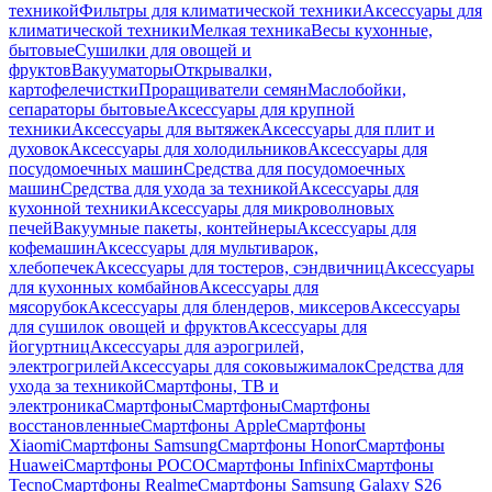
техникой
Фильтры для климатической техники
Аксессуары для
климатической техники
Мелкая техника
Весы кухонные,
бытовые
Сушилки для овощей и
фруктов
Вакууматоры
Открывалки,
картофелечистки
Проращиватели семян
Маслобойки,
сепараторы бытовые
Аксессуары для крупной
техники
Аксессуары для вытяжек
Аксессуары для плит и
духовок
Аксессуары для холодильников
Аксессуары для
посудомоечных машин
Средства для посудомоечных
машин
Средства для ухода за техникой
Аксессуары для
кухонной техники
Аксессуары для микроволновых
печей
Вакуумные пакеты, контейнеры
Аксессуары для
кофемашин
Аксессуары для мультиварок,
хлебопечек
Аксессуары для тостеров, сэндвичниц
Аксессуары
для кухонных комбайнов
Аксессуары для
мясорубок
Аксессуары для блендеров, миксеров
Аксессуары
для сушилок овощей и фруктов
Аксессуары для
йогуртниц
Аксессуары для аэрогрилей,
электрогрилей
Аксессуары для соковыжималок
Средства для
ухода за техникой
Смартфоны, ТВ и
электроника
Смартфоны
Смартфоны
Смартфоны
восстановленные
Смартфоны Apple
Смартфоны
Xiaomi
Смартфоны Samsung
Смартфоны Honor
Смартфоны
Huawei
Смартфоны POCO
Смартфоны Infinix
Смартфоны
Tecno
Смартфоны Realme
Смартфоны Samsung Galaxy S26