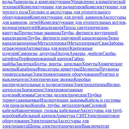
воды
Дымоходы и комплектующие
Управление климатической
техникой
Комплектующие для радиаторов
Комплектующие для
теплого пола
Топливо и аксессуары для отопительного
оборудования
Комплектующие для печей, каминов
Аксессуары
для каминов, печей
Комплектующие для отопительных котлов,
водонагревателей
Канализация
Тросы сантехнические,
вантузы
Прочистные машины
Трубы, фитинги внутренней
канализации
Трубы, фитинги наружной канализации
Люки
канализационные
Металлопрокат
Металлопрокат
Сваи
Заборы,
ограждения
Автоматика для ворот
Крепежные
изделия
Саморезы, шурупы
Гвозди
Анкеры, дюбели
Скобы,
штифты
Перфорированный крепеж
Гайки,
шайбы
Заклепки
Болты, винты, шпильки
Хомуты
Химические
анкеры
Карабины
Фиксаторы арматуры
Шплинты
Пружины
универсальные
Электромонтажное оборудование
Розетки и
выключатели
Электрические звонки
Коробки
распределительные и подрозетники
Электропатроны
Вилки,
штепсели
Заземление
Электромонтажные
изделия
Клеммы
Средства диэлектрические
Трубки
термоусаживаемые
Изолирующие зажимы
Кабель и системы
для прокладки
Короба, трубы, металлорукав
Силовой
кабель
Наконечники, гильзы кабельные
Аксессуары для труб,
коробов
Кабельный крепеж
Арматура СИП
Электрощитовое
оборудование
Электрощиты
Аксессуары для
электрощита
Шины электротехнические
Выключатели