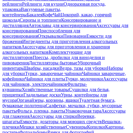
рейлинги
Рейлинги для кухни
Одноразовая посуда,
упаковка
Вакуумные пакеты,
контейнеры
Бакалея
Кофе
Чай
Цикорий, какао, горячий
шоколад
Сиропы и топпинги
Консервирование и
дистилляция
Автоклавы для консервирования
Аксессуары для
консервирования
Приспособления для
консервирования
Открывалки
Пивоварни
Емкости для
брожения
Ингредиенты для приготовления алкогольных
напитков
Аксессуары для приготовления и хранения
алкогольных напитков
Комплектующие для
дистилляторов
Прессы, дробилки для виноделия и
пивоварения
Дистилляторы бытовые
Уборочный
инвентарь
Швабры, насадки
Ведра, тазы для уборки
Наборы
для уборки
Турки, заварочные чайники
Чайники заварочные,
кофейники
Чайники для плиты
Турки, молочники
Аксессуары
для чайников, электрочайников
Фильтры-
кувшины
Хозяйственные товары
Сушилки для белья,
прищепки
Гладильные доски
Урны, контейнеры для
мусора
Органайзеры, корзины, ящики
Туалетная бумага,
бумажные полотенца
Салфетки, мочалки, губки, мусорные
пакеты
Фольга, пленка, пакеты
Упаковочная тара
Аксессуары
для глажения
Аксессуары для стирки
Веревки,
шпагаты
Емкости, дозаторы для моющих средств
Вешалки-
плечики
Мешки хозяйственные
Сувениры
Копилки
Картины,
постеры
Фотоальбомы
Рамки для фотографий,