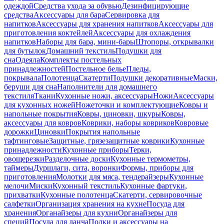
одеждой
Средства ухода за обувью
Дезинфицирующие
средства
Аксессуары для бара
Сервировка для
напитков
Аксессуары для хранения напитков
Аксессуары для
приготовления коктейлей
Аксессуары для охлаждения
напитков
Наборы для бара, мини-бары
Штопоры, открывалки
для бутылок
Домашний текстиль
Подушки для
сна
Одеяла
Комплекты постельных
принадлежностей
Постельное белье
Пледы,
покрывала
Полотенца
Скатерти
Подушки декоративные
Маски,
беруши для сна
Наполнители для домашнего
текстиля
Ткани
Кухонные ножи, аксессуары
Ножи
Аксессуары
для кухонных ножей
Ножеточки и комплектующие
Ковры и
напольные покрытия
Ковры, циновки, шкуры
Ковры,
аксессуары для ковров
Коврики, наборы ковриков
Ковровые
дорожки
Циновки
Покрытия напольные
тафтинговые
Защитные, грязезащитные коврики
Кухонные
принадлежности
Кухонные приборы
Терки,
овощерезки
Разделочные доски
Кухонные термометры,
таймеры
Дуршлаги, сита, воронки
Формы, приборы для
приготовления
Молотки для мяса, тендерайзеры
Кухонные
мелочи
Миски
Кухонный текстиль
Кухонные фартуки,
прихватки
Кухонные полотенца
Скатерти, сервировочные
салфетки
Организация хранения на кухне
Посуда для
хранения
Органайзеры для кухни
Органайзеры для
специй
Посуда для ланча
Полки и аксессуары на