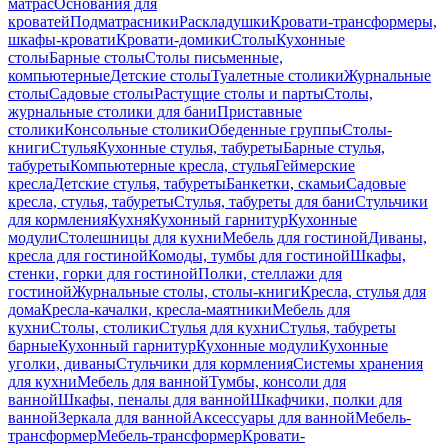
матрас
Основания для
кроватей
Подматрасники
Раскладушки
Кровати-трансформеры,
шкафы-кровати
Кровати-домики
Столы
Кухонные
столы
Барные столы
Столы письменные,
компьютерные
Детские столы
Туалетные столики
Журнальные
столы
Садовые столы
Растущие столы и парты
Столы,
журнальные столики для бани
Приставные
столики
Консольные столики
Обеденные группы
Столы-
книги
Стулья
Кухонные стулья, табуреты
Барные стулья,
табуреты
Компьютерные кресла, стулья
Геймерские
кресла
Детские стулья, табуреты
Банкетки, скамьи
Садовые
кресла, стулья, табуреты
Стулья, табуреты для бани
Стульчики
для кормления
Кухня
Кухонный гарнитур
Кухонные
модули
Столешницы для кухни
Мебель для гостиной
Диваны,
кресла для гостиной
Комоды, тумбы для гостиной
Шкафы,
стенки, горки для гостиной
Полки, стеллажи для
гостиной
Журнальные столы, столы-книги
Кресла, стулья для
дома
Кресла-качалки, кресла-маятники
Мебель для
кухни
Столы, столики
Стулья для кухни
Стулья, табуреты
барные
Кухонный гарнитур
Кухонные модули
Кухонные
уголки, диваны
Стульчики для кормления
Системы хранения
для кухни
Мебель для ванной
Тумбы, консоли для
ванной
Шкафы, пеналы для ванной
Шкафчики, полки для
ванной
Зеркала для ванной
Аксессуары для ванной
Мебель-
трансформер
Мебель-трансформер
Кровати-