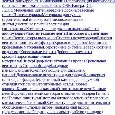
ленты
Поликарбонат
Шумоизоляция
Теплоизоляция
Звукоизоляц
плитные и пиломатериалы
Плиты OSB
Фанера
ДСП,
ЛДСП
Мебельные щиты
Террасные доски
Древесные
плиты
Пиломатериалы
Материалы для сухого
строительства
Гипсокартон
Гипсоволокнистые
листы
Цементные плиты
Профили для
гипсокартона
Комплектующие для гипсокартона
Ленты
армирующие
Уплотнительные ленты
Гипсовые и цементные
плиты
Вентиляторы вытяжные
Системы воздуховодов
Решетки
вентиляционные, диффузоры
Кровля и водосток
Черепица и
кровельные материалы
Водосточные системы
Поверхностный
водоотвод
Кровельные софиты
Доборные элементы
кровли
Гидроизоляционные
материалы
Шифер
Профнастил
Рулонная кровля
Кровельная
вентиляция
Отделка фасада
Фасадные
панели
Сайдинг
Комплектующие для фасадных
панелей
Декоративные штукатурки для фасада
Клинкерная
плитка для фасада
Декоративный камень для наружной
отделки
Отопление
Отопительные котлы
Газовые
колонки
Камины, печи-камины
Отопительные печи
Банные
печи
Водонагреватели
Радиаторы отопления, батареи
Теплый
пол
Теплые плинтусы
Системы антиобледенения
Управление
климатической техникой
Комплектующие для отопительного
оборудования
Стабилизаторы напряжения
Насосы
циркуляционные
Регулирующая арматура
Отвод и подвод