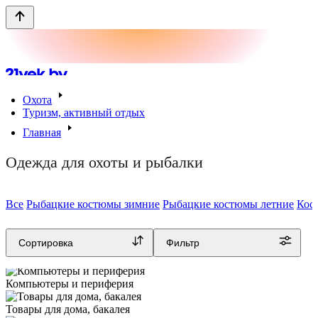
Охота
Туризм, активный отдых
Главная
Каталог товаров
Одежда для охоты и рыбалки
Товары на каждый день
Все
Рыбацкие костюмы зимние
Рыбацкие костюмы летние
Кос
Все акции
Бытовая техника
Сортировка
Фильтр
Смартфоны, ТВ и электроника
Компьютеры и периферия
Товары для дома, бакалея