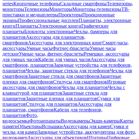
series
Кнопочные телефоны
Складные смартфоны
Телевизоры,
мониторы
Телевизоры
Мониторы
Мониторы-телевизоры
ТВ-
приставки и медиаплееры
Проекторы
Проекционные
экраны
Профессиональные дисплеи
Планшеты, электронные
книги
Планшеты
Электронные книги
Графические
планшеты
Блокноты электронные
Чехлы, бамперы для
планшетов
Аксессуары для планшетов,
смартфонов
Аксессуары для электронных книг
Смарт-часы,
аксессуары
Умные часы
Фитнес-браслеты
Умные часы
детские
Умные часы, фитнес-браслеты
Ремешки, аксессуары
для умных часов
Кабели для умных часов
Аксессуары для
смартфонов, планшетов
Зарядные устройства для телефонов,
планшетов
Чехлы, защитные стекла для телефонов
Чехлы для
смартфонов
Защитные стекла для смартфонов
Защитные
пленки для смартфонов
Стилусы для смартфонов
Игровые
аксессуары для смартфонов
Чехлы для планшетов
Чехлы с
клавиатурой для планшетов
Защитные стекла для
планшетов
Защитные пленки для планшетов
Сумки для
планшетов
Стилусы для планшетов
Аксессуары для
планшетов, смартфонов
Кабели для телефонов,
планшетов
Фото,
видеосъемка
Фотоаппараты
Видеокамеры
Экшн-камеры
Карты
памяти
Объективы
Вспышки
Аксессуары для камер
Сумки и
чехлы для камер
Зарядные устройства, аккумуляторы для фото,
видеокамер
Аксессуары для объективов
Штативы
Цифровые