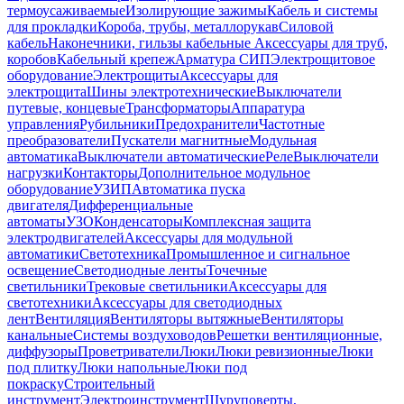
термоусаживаемые
Изолирующие зажимы
Кабель и системы
для прокладки
Короба, трубы, металлорукав
Силовой
кабель
Наконечники, гильзы кабельные
Аксессуары для труб,
коробов
Кабельный крепеж
Арматура СИП
Электрощитовое
оборудование
Электрощиты
Аксессуары для
электрощита
Шины электротехнические
Выключатели
путевые, концевые
Трансформаторы
Аппаратура
управления
Рубильники
Предохранители
Частотные
преобразователи
Пускатели магнитные
Модульная
автоматика
Выключатели автоматические
Реле
Выключатели
нагрузки
Контакторы
Дополнительное модульное
оборудование
УЗИП
Автоматика пуска
двигателя
Дифференциальные
автоматы
УЗО
Конденсаторы
Комплексная защита
электродвигателей
Аксессуары для модульной
автоматики
Светотехника
Промышленное и сигнальное
освещение
Светодиодные ленты
Точечные
светильники
Трековые светильники
Аксессуары для
светотехники
Аксессуары для светодиодных
лент
Вентиляция
Вентиляторы вытяжные
Вентиляторы
канальные
Системы воздуховодов
Решетки вентиляционные,
диффузоры
Проветриватели
Люки
Люки ревизионные
Люки
под плитку
Люки напольные
Люки под
покраску
Строительный
инструмент
Электроинструмент
Шуруповерты,