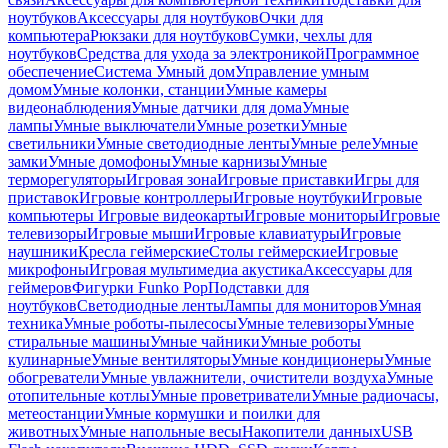
ноутбуков
Аксессуары для ноутбуков
Очки для
компьютера
Рюкзаки для ноутбуков
Сумки, чехлы для
ноутбуков
Средства для ухода за электроникой
Программное
обеспечение
Система Умный дом
Управление умным
домом
Умные колонки, станции
Умные камеры
видеонаблюдения
Умные датчики для дома
Умные
лампы
Умные выключатели
Умные розетки
Умные
светильники
Умные светодиодные ленты
Умные реле
Умные
замки
Умные домофоны
Умные карнизы
Умные
терморегуляторы
Игровая зона
Игровые приставки
Игры для
приставок
Игровые контроллеры
Игровые ноутбуки
Игровые
компьютеры
Игровые видеокарты
Игровые мониторы
Игровые
телевизоры
Игровые мыши
Игровые клавиатуры
Игровые
наушники
Кресла геймерские
Столы геймерские
Игровые
микрофоны
Игровая мультимедиа акустика
Аксессуары для
геймеров
Фигурки Funko Pop
Подставки для
ноутбуков
Светодиодные ленты
Лампы для мониторов
Умная
техника
Умные роботы-пылесосы
Умные телевизоры
Умные
стиральные машины
Умные чайники
Умные роботы
кулинарные
Умные вентиляторы
Умные кондиционеры
Умные
обогреватели
Умные увлажнители, очистители воздуха
Умные
отопительные котлы
Умные проветриватели
Умные радиочасы,
метеостанции
Умные кормушки и поилки для
животных
Умные напольные весы
Накопители данных
USB