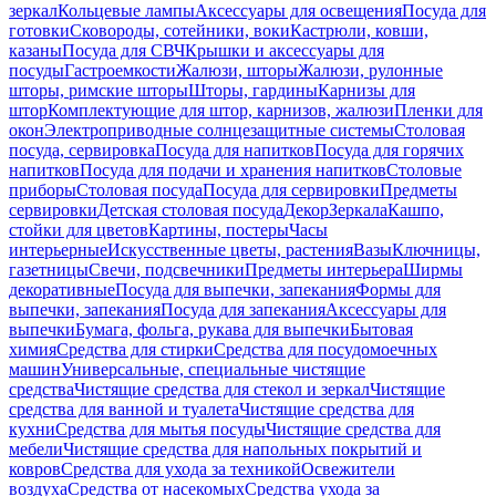
зеркал
Кольцевые лампы
Аксессуары для освещения
Посуда для
готовки
Сковороды, сотейники, воки
Кастрюли, ковши,
казаны
Посуда для СВЧ
Крышки и аксессуары для
посуды
Гастроемкости
Жалюзи, шторы
Жалюзи, рулонные
шторы, римские шторы
Шторы, гардины
Карнизы для
штор
Комплектующие для штор, карнизов, жалюзи
Пленки для
окон
Электроприводные солнцезащитные системы
Столовая
посуда, сервировка
Посуда для напитков
Посуда для горячих
напитков
Посуда для подачи и хранения напитков
Столовые
приборы
Столовая посуда
Посуда для сервировки
Предметы
сервировки
Детская столовая посуда
Декор
Зеркала
Кашпо,
стойки для цветов
Картины, постеры
Часы
интерьерные
Искусственные цветы, растения
Вазы
Ключницы,
газетницы
Свечи, подсвечники
Предметы интерьера
Ширмы
декоративные
Посуда для выпечки, запекания
Формы для
выпечки, запекания
Посуда для запекания
Аксессуары для
выпечки
Бумага, фольга, рукава для выпечки
Бытовая
химия
Средства для стирки
Средства для посудомоечных
машин
Универсальные, специальные чистящие
средства
Чистящие средства для стекол и зеркал
Чистящие
средства для ванной и туалета
Чистящие средства для
кухни
Средства для мытья посуды
Чистящие средства для
мебели
Чистящие средства для напольных покрытий и
ковров
Средства для ухода за техникой
Освежители
воздуха
Средства от насекомых
Средства ухода за