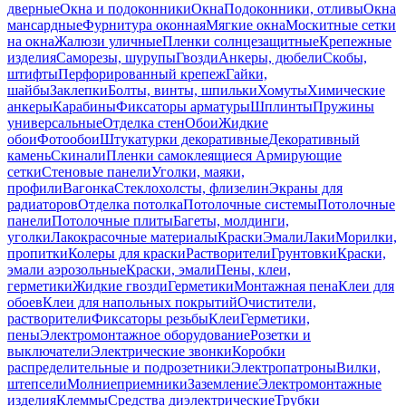
дверные
Окна и подоконники
Окна
Подоконники, отливы
Окна
мансардные
Фурнитура оконная
Мягкие окна
Москитные сетки
на окна
Жалюзи уличные
Пленки солнцезащитные
Крепежные
изделия
Саморезы, шурупы
Гвозди
Анкеры, дюбели
Скобы,
штифты
Перфорированный крепеж
Гайки,
шайбы
Заклепки
Болты, винты, шпильки
Хомуты
Химические
анкеры
Карабины
Фиксаторы арматуры
Шплинты
Пружины
универсальные
Отделка стен
Обои
Жидкие
обои
Фотообои
Штукатурки декоративные
Декоративный
камень
Скинали
Пленки самоклеящиеся
Армирующие
сетки
Стеновые панели
Уголки, маяки,
профили
Вагонка
Стеклохолсты, флизелин
Экраны для
радиаторов
Отделка потолка
Потолочные системы
Потолочные
панели
Потолочные плиты
Багеты, молдинги,
уголки
Лакокрасочные материалы
Краски
Эмали
Лаки
Морилки,
пропитки
Колеры для краски
Растворители
Грунтовки
Краски,
эмали аэрозольные
Краски, эмали
Пены, клеи,
герметики
Жидкие гвозди
Герметики
Монтажная пена
Клеи для
обоев
Клеи для напольных покрытий
Очистители,
растворители
Фиксаторы резьбы
Клеи
Герметики,
пены
Электромонтажное оборудование
Розетки и
выключатели
Электрические звонки
Коробки
распределительные и подрозетники
Электропатроны
Вилки,
штепсели
Молниеприемники
Заземление
Электромонтажные
изделия
Клеммы
Средства диэлектрические
Трубки