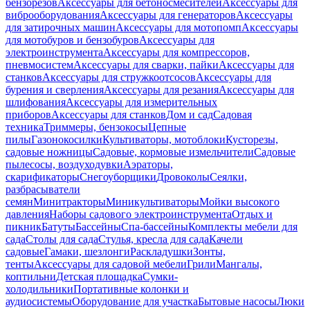
бензорезов
Аксессуары для бетоносмесителей
Аксессуары для
виброоборудования
Аксессуары для генераторов
Аксессуары
для затирочных машин
Аксессуары для мотопомп
Аксессуары
для мотобуров и бензобуров
Аксессуары для
электроинструмента
Аксессуары для компрессоров,
пневмосистем
Аксессуары для сварки, пайки
Аксессуары для
станков
Аксессуары для стружкоотсосов
Аксессуары для
бурения и сверления
Аксессуары для резания
Аксессуары для
шлифования
Аксессуары для измерительных
приборов
Аксессуары для станков
Дом и сад
Садовая
техника
Триммеры, бензокосы
Цепные
пилы
Газонокосилки
Культиваторы, мотоблоки
Кусторезы,
садовые ножницы
Садовые, кормовые измельчители
Садовые
пылесосы, воздуходувки
Аэраторы,
скарификаторы
Снегоуборщики
Дровоколы
Сеялки,
разбрасыватели
семян
Минитракторы
Миникультиваторы
Мойки высокого
давления
Наборы садового электроинструмента
Отдых и
пикник
Батуты
Бассейны
Спа-бассейны
Комплекты мебели для
сада
Столы для сада
Стулья, кресла для сада
Качели
садовые
Гамаки, шезлонги
Раскладушки
Зонты,
тенты
Аксессуары для садовой мебели
Грили
Мангалы,
коптильни
Детская площадка
Сумки-
холодильники
Портативные колонки и
аудиосистемы
Оборудование для участка
Бытовые насосы
Люки