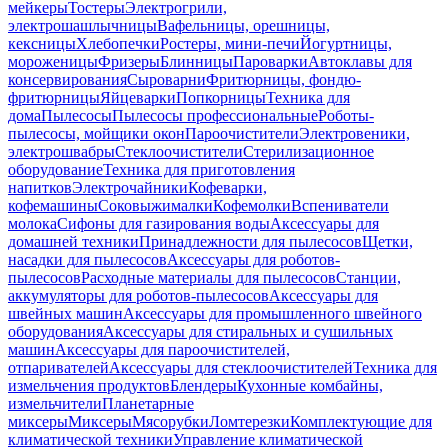
мейкеры
Тостеры
Электрогрили,
электрошашлычницы
Вафельницы, орешницы,
кексницы
Хлебопечки
Ростеры, мини-печи
Йогуртницы,
мороженицы
Фризеры
Блинницы
Пароварки
Автоклавы для
консервирования
Сыроварни
Фритюрницы, фондю-
фритюрницы
Яйцеварки
Попкорницы
Техника для
дома
Пылесосы
Пылесосы профессиональные
Роботы-
пылесосы, мойщики окон
Пароочистители
Электровеники,
электрошвабры
Стеклоочистители
Стерилизационное
оборудование
Техника для приготовления
напитков
Электрочайники
Кофеварки,
кофемашины
Соковыжималки
Кофемолки
Вспениватели
молока
Сифоны для газирования воды
Аксессуары для
домашней техники
Принадлежности для пылесосов
Щетки,
насадки для пылесосов
Аксессуары для роботов-
пылесосов
Расходные материалы для пылесосов
Станции,
аккумуляторы для роботов-пылесосов
Аксессуары для
швейных машин
Аксессуары для промышленного швейного
оборудования
Аксессуары для стиральных и сушильных
машин
Аксессуары для пароочистителей,
отпаривателей
Аксессуары для стеклоочистителей
Техника для
измельчения продуктов
Блендеры
Кухонные комбайны,
измельчители
Планетарные
миксеры
Миксеры
Мясорубки
Ломтерезки
Комплектующие для
климатической техники
Управление климатической