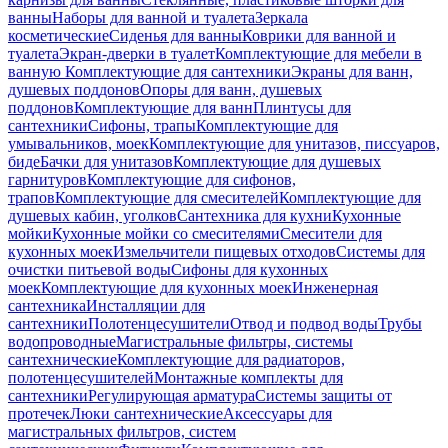
ванны
Наборы для ванной и туалета
Зеркала
косметические
Сиденья для ванны
Коврики для ванной и
туалета
Экран-дверки в туалет
Комплектующие для мебели в
ванную
Комплектующие для сантехники
Экраны для ванн,
душевых поддонов
Опоры для ванн, душевых
поддонов
Комплектующие для ванн
Плинтусы для
сантехники
Сифоны, трапы
Комплектующие для
умывальников, моек
Комплектующие для унитазов, писсуаров,
биде
Бачки для унитазов
Комплектующие для душевых
гарнитуров
Комплектующие для сифонов,
трапов
Комплектующие для смесителей
Комплектующие для
душевых кабин, уголков
Сантехника для кухни
Кухонные
мойки
Кухонные мойки со смесителями
Смесители для
кухонных моек
Измельчители пищевых отходов
Системы для
очистки питьевой воды
Сифоны для кухонных
моек
Комплектующие для кухонных моек
Инженерная
сантехника
Инсталляции для
сантехники
Полотенцесушители
Отвод и подвод воды
Трубы
водопроводные
Магистральные фильтры, системы
сантехнические
Комплектующие для радиаторов,
полотенцесушителей
Монтажные комплекты для
сантехники
Регулирующая арматура
Системы защиты от
протечек
Люки сантехнические
Аксессуары для
магистральных фильтров, систем