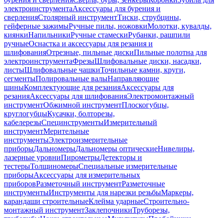
электроинструмента
Аксессуары для бурения и
сверления
Столярный инструмент
Тиски, струбцины,
гейферные зажимы
Ручные пилы, ножовки
Молотки, кувалды,
киянки
Напильники
Ручные стамески
Рубанки, рашпили
ручные
Оснастка и аксессуары для резания и
шлифования
Отрезные, пильные диски
Пильные полотна для
электроинструмента
Фрезы
Шлифовальные диски, насадки,
листы
Шлифовальные чашки
Точильные камни, круги,
сегменты
Полировальные валы
Направляющие
шины
Комплектующие для резания
Аксессуары для
резания
Аксессуары для шлифования
Электромонтажный
инструмент
Обжимной инструмент
Плоскогубцы,
круглогубцы
Кусачки, болторезы,
кабелерезы
Специнструменты
Измерительный
инструмент
Мерительные
инструменты
Электроизмерительные
приборы
Дальномеры
Дальномеры оптические
Нивелиры,
лазерные уровни
Пирометры
Детекторы и
тестеры
Толщиномеры
Специальные измерительные
приборы
Аксессуары для измерительных
приборов
Разметочный инструмент
Разметочные
инструменты
Инструменты для нарезки резьбы
Маркеры,
карандаши строительные
Клейма ударные
Строительно-
монтажный инструмент
Заклепочники
Труборезы,