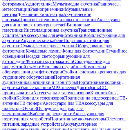
фоторамки
Аудиотехника
Мультимедиа акустика
Радиочасы,
метеостанции
Радиоприемники
Музыкальные
центры
Домашние кинотеатры
Акустические
системы
Проигрыватели виниловых пластинок
Аксессуары
для виниловых проигрывателей
Виниловые
пластинки
Инсталляционная акустика
Трансляционные
усилители
Аксессуары для аудиотехники
Комплектующие для
акустики
Акустические кабели
Подставки, стойки для
акустики
Сумки, чехлы для акустики
Оборудование для
фотостудии
Кольцевые лампы
Фоны для фотостудии
Студийное
освещение
Насадки светоформирующие для
фотостудии
Фотозонты, отражатели
Оборудование для
предметной съемки
Вспышки студийные
Комплекты
оборудования для фотостудии
Стойки, системы крепления для
студийного оборудования
Портативная
аудиотехника
Наушники и гарнитуры
Портативные колонки,
акустика
Умные колонки
MP3-плееры
Диктофоны
CD-
проигрыватели
Аксессуары для телевизоров
Кронштейны,
стойки
Кабели для телевизоров
Подписки на видеосервисы
ТВ-
антенны
ТВ-тюнеры
Аксессуары для ТВ
Аксессуары для
проектора
Очки 3D
Средства для ухода за
электроникой
Кабели, переходники
Аксессуары для
портативных устройств
Портативные аккумуляторы
Элементы
питания, зарядные устройства
Аккумуляторные
батареи
Держатели, док-станции
Аксессуары для планшетов,