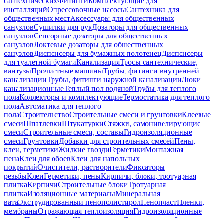
сантехнических
Фитинги
Комплектующие для
инсталляций
Опрессовочные насосы
Сантехника для
общественных мест
Аксессуары для общественных
санузлов
Сушилки для рук
Дозаторы для общественных
санузлов
Сенсорные дозаторы для общественных
санузлов
Локтевые дозаторы для общественных
санузлов
Диспенсеры для бумажных полотенец
Диспенсеры
для туалетной бумаги
Канализация
Тросы сантехнические,
вантузы
Прочистные машины
Трубы, фитинги внутренней
канализации
Трубы, фитинги наружной канализации
Люки
канализационные
Теплый пол водяной
Трубы для теплого
пола
Коллекторы и комплектующие
Термостатика для теплого
пола
Автоматика для теплого
пола
Строительство
Строительные смеси и грунтовки
Клеевые
смеси
Шпатлевки
Штукатурки
Стяжки, самонивелирующие
смеси
Строительные смеси, составы
Гидроизоляционные
смеси
Грунтовки
Добавки для строительных смесей
Пены,
клеи, герметики
Жидкие гвозди
Герметики
Монтажная
пена
Клеи для обоев
Клеи для напольных
покрытий
Очистители, растворители
Фиксаторы
резьбы
Клеи
Герметики, пены
Кирпичи, блоки, тротуарная
плитка
Кирпичи
Строительные блоки
Тротуарная
плитка
Изоляционные материалы
Минеральная
вата
Экструдированный пенополистирол
Пенопласт
Пленки,
мембраны
Отражающая теплоизоляция
Гидроизоляционные