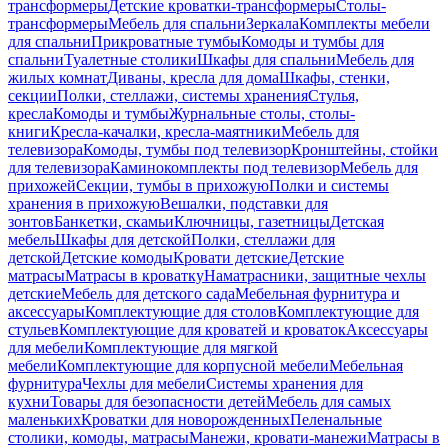
трансформеры
Детские кроватки-трансформеры
Столы-
трансформеры
Мебель для спальни
Зеркала
Комплекты мебели
для спальни
Прикроватные тумбы
Комоды и тумбы для
спальни
Туалетные столики
Шкафы для спальни
Мебель для
жилых комнат
Диваны, кресла для дома
Шкафы, стенки,
секции
Полки, стеллажи, системы хранения
Стулья,
кресла
Комоды и тумбы
Журнальные столы, столы-
книги
Кресла-качалки, кресла-маятники
Мебель для
телевизора
Комоды, тумбы под телевизор
Кронштейны, стойки
для телевизора
Каминокомплекты под телевизор
Мебель для
прихожей
Секции, тумбы в прихожую
Полки и системы
хранения в прихожую
Вешалки, подставки для
зонтов
Банкетки, скамьи
Ключницы, газетницы
Детская
мебель
Шкафы для детской
Полки, стеллажи для
детской
Детские комоды
Кровати детские
Детские
матрасы
Матрасы в кроватку
Наматрасники, защитные чехлы
детские
Мебель для детского сада
Мебельная фурнитура и
аксессуары
Комплектующие для столов
Комплектующие для
стульев
Комплектующие для кроватей и кроваток
Аксессуары
для мебели
Комплектующие для мягкой
мебели
Комплектующие для корпусной мебели
Мебельная
фурнитура
Чехлы для мебели
Системы хранения для
кухни
Товары для безопасности детей
Мебель для самых
маленьких
Кроватки для новорожденных
Пеленальные
столики, комоды, матрасы
Манежи, кровати-манежи
Матрасы в