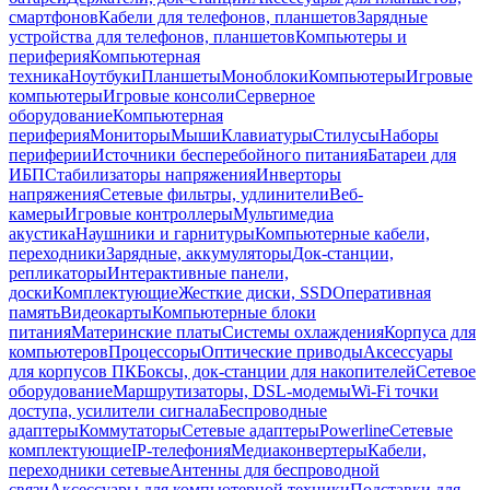
смартфонов
Кабели для телефонов, планшетов
Зарядные
устройства для телефонов, планшетов
Компьютеры и
периферия
Компьютерная
техника
Ноутбуки
Планшеты
Моноблоки
Компьютеры
Игровые
компьютеры
Игровые консоли
Серверное
оборудование
Компьютерная
периферия
Мониторы
Мыши
Клавиатуры
Стилусы
Наборы
периферии
Источники бесперебойного питания
Батареи для
ИБП
Стабилизаторы напряжения
Инверторы
напряжения
Сетевые фильтры, удлинители
Веб-
камеры
Игровые контроллеры
Мультимедиа
акустика
Наушники и гарнитуры
Компьютерные кабели,
переходники
Зарядные, аккумуляторы
Док-станции,
репликаторы
Интерактивные панели,
доски
Комплектующие
Жесткие диски, SSD
Оперативная
память
Видеокарты
Компьютерные блоки
питания
Материнские платы
Системы охлаждения
Корпуса для
компьютеров
Процессоры
Оптические приводы
Аксессуары
для корпусов ПК
Боксы, док-станции для накопителей
Сетевое
оборудование
Маршрутизаторы, DSL-модемы
Wi-Fi точки
доступа, усилители сигнала
Беспроводные
адаптеры
Коммутаторы
Сетевые адаптеры
Powerline
Сетевые
комплектующие
IP-телефония
Медиаконвертеры
Кабели,
переходники сетевые
Антенны для беспроводной
связи
Аксессуары для компьютерной техники
Подставки для