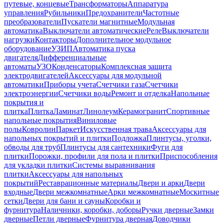
путевые, концевые
Трансформаторы
Аппаратура
управления
Рубильники
Предохранители
Частотные
преобразователи
Пускатели магнитные
Модульная
автоматика
Выключатели автоматические
Реле
Выключатели
нагрузки
Контакторы
Дополнительное модульное
оборудование
УЗИП
Автоматика пуска
двигателя
Дифференциальные
автоматы
УЗО
Конденсаторы
Комплексная защита
электродвигателей
Аксессуары для модульной
автоматики
Приборы учета
Счетчики газа
Счетчики
электроэнергии
Счетчики воды
Ремонт и отделка
Напольные
покрытия и
плитка
Плитка
Ламинат
Линолеум
Керамогранит
Спортивные
напольные покрытия
Виниловые
полы
Ковролин
Паркет
Искусственная трава
Аксессуары для
напольных покрытий и плитки
Подложка
Плинтусы, уголки,
обводы для труб
Плинтусы для сантехники
Фуги для
плитки
Порожки, профили для пола и плитки
Приспособления
для укладки плитки
Системы выравнивания
плитки
Аксессуары для напольных
покрытий
Реставрационные материалы
Двери и арки
Двери
входные
Двери межкомнатные
Арки межкомнатные
Москитные
сетки
Двери для бани и сауны
Коробки и
фурнитура
Наличники, коробки, доборы
Ручки дверные
Замки
дверные
Петли дверные
Фурнитура дверная
Доводчики