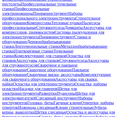
пистолеты
Профессиональные точильные
станки
Профессиональные
электроножницы
Пневмоинструмент
Наборы
профессионального электроинструмента
Строительное
оборудование
Компрессоры
Тепловые пушки
Пылесосы
профессиональные
Стружкоотсосы
Домкраты
Аксессуары для
компрессоров, пневмосистем
Системы пылеудаления для
электроинструмента
Пневмоинструмент
Станки и
оборудование
Деревообрабатывающие
станки
Ленточнопильные станки
Металлообрабатывающие
станки
Плиткорезные станки
Точильные
станки
Комплектующие для станков
Оснастка для
станков
Аксессуары для станков
Стружкоотсосы
Аксессуары
для стружкоотсосов
Сварочное и паяльное
оборудование
Сварочное оборудование
Паяльное
оборудование
Сварочные маски, аксессуары
Комплектующие
для сварочного оборудования
Аксессуары для сварки,
пайки
Оснастка для электроинструмента
Оснастка, наборы
оснастки
Насадки для граверов
Щетки для
электроинструмента
Развертки
Пуансоны
Щетки для
электродвигателей
Слесарный инструмент
Наборы
инструментов
Головки, биты
Гаечные ключи
Отвертки, наборы
отверток
Ножницы слесарные
Клещи строительные
Зубила,
керны, выколотки
Щетки слесарные
Оснастка и аксессуары для
бурения и сверления
Сверла, буры, зенкеры
Коронки
Зубила для