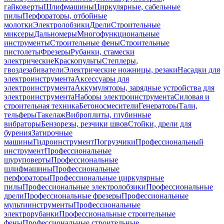
гайковерты
Шлифмашины
Циркулярные, сабельные
пилы
Перфораторы, отбойные
молотки
Электролобзики
Дрели
Строительные
миксеры
Дальномеры
Многофункциональные
инструменты
Строительные фены
Строительные
пистолеты
Фрезеры
Рубанки, стамески
электрические
Краскопульты
Степлеры,
гвоздезабиватели
Электрические ножницы, резаки
Насадки для
электроинструмента
Аксессуары для
электроинструмента
Аккумуляторы, зарядные устройства для
электроинструмента
Наборы электроинструмента
Силовая и
строительная техника
Бетоносмесители
Генераторы
Тали,
тельферы
Такелаж
Виброплиты, глубинные
вибраторы
Бензорезы, резчики швов
Стойки, дрели для
бурения
Затирочные
машины
Гидроинструмент
Погрузчики
Профессиональный
инструмент
Профессиональные
шуруповерты
Профессиональные
шлифмашины
Профессиональные
перфораторы
Профессиональные циркулярные
пилы
Профессиональные электролобзики
Профессиональные
дрели
Профессиональные фрезеры
Профессиональные
мультиинструменты
Профессиональные
электрорубанки
Профессиональные строительные
фены
Профессиональные строительные