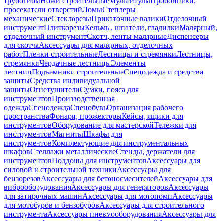
трубогибы
Ножи строительные
Мультитулы
Пробойники,
просекатели отверстий
Ломы
Степлеры
механические
Стеклорезы
Прикаточные валики
Отделочный
инструмент
Плиткорезы
Кельмы, шпатели, гладилки
Малярный,
отделочный инструмент
Скотч, ленты малярные
Диспенсеры
для скотча
Аксессуары для малярных, отделочных
работ
Пленки строительные
Лестницы и стремянки
Лестницы,
стремянки
Чердачные лестницы
Элементы
лестниц
Подъемники строительные
Спецодежда и средства
защиты
Средства индивидуальной
защиты
Огнетушители
Сумки, пояса для
инструментов
Производственная
одежда
Спецодежда
Спецобувь
Организация рабочего
пространства
Фонари, прожекторы
Кейсы, ящики для
инструментов
Оборудование для мастерской
Тележки для
инструментов
Магниты
Шкафы для
инструментов
Комплектующие для инструментальных
шкафов
Стеллажи металлические
Стенды, держатели для
инструментов
Поддоны для инструментов
Аксессуары для
силовой и строительной техники
Аксессуары для
бензорезов
Аксессуары для бетоносмесителей
Аксессуары для
виброоборудования
Аксессуары для генераторов
Аксессуары
для затирочных машин
Аксессуары для мотопомп
Аксессуары
для мотобуров и бензобуров
Аксессуары для строительного
инструмента
Аксессуары пневмооборудования
Аксессуары для