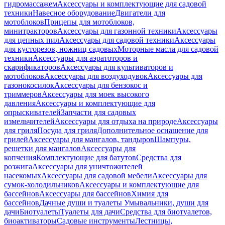
гидромассажем
Аксессуары и комплектующие для садовой
техники
Навесное оборудование
Двигатели для
мотоблоков
Прицепы для мотоблоков,
минитракторов
Аксессуары для газонной техники
Аксессуары
для цепных пил
Аксессуары для садовой техники
Аксессуары
для кусторезов, ножниц садовых
Моторные масла для садовой
техники
Аксессуары для аэратоторов и
скарификаторов
Аксессуары для культиваторов и
мотоблоков
Аксессуары для воздуходувок
Аксессуары для
газонокосилок
Аксессуары для бензокос и
триммеров
Аксессуары для моек высокого
давления
Аксессуары и комплектующие для
опрыскивателей
Запчасти для садовых
измельчителей
Аксессуары для отдыха на природе
Аксессуары
для гриля
Посуда для гриля
Дополнительное оснащение для
грилей
Аксессуары для мангалов, тандыров
Шампуры,
решетки для мангалов
Аксессуары для
копчения
Комплектующие для батутов
Средства для
розжига
Аксессуары для уничтожителей
насекомых
Аксессуары для садовой мебели
Аксессуары для
сумок-холодильников
Аксессуары и комплектующие для
бассейнов
Аксессуары для бассейнов
Химия для
бассейнов
Дачные души и туалеты
Умывальники, души для
дачи
Биотуалеты
Туалеты для дачи
Средства для биотуалетов,
биоактиваторы
Садовые инструменты
Лестницы,