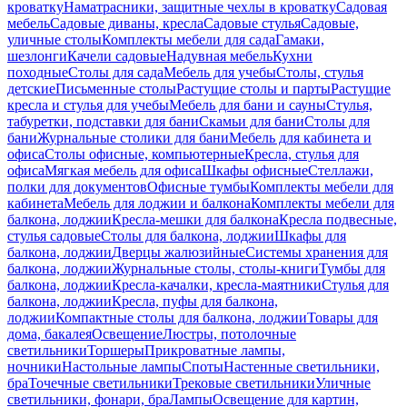
кроватку
Наматрасники, защитные чехлы в кроватку
Садовая
мебель
Садовые диваны, кресла
Садовые стулья
Садовые,
уличные столы
Комплекты мебели для сада
Гамаки,
шезлонги
Качели садовые
Надувная мебель
Кухни
походные
Столы для сада
Мебель для учебы
Столы, стулья
детские
Письменные столы
Растущие столы и парты
Растущие
кресла и стулья для учебы
Мебель для бани и сауны
Стулья,
табуретки, подставки для бани
Скамьи для бани
Столы для
бани
Журнальные столики для бани
Мебель для кабинета и
офиса
Столы офисные, компьютерные
Кресла, стулья для
офиса
Мягкая мебель для офиса
Шкафы офисные
Стеллажи,
полки для документов
Офисные тумбы
Комплекты мебели для
кабинета
Мебель для лоджии и балкона
Комплекты мебели для
балкона, лоджии
Кресла-мешки для балкона
Кресла подвесные,
стулья садовые
Столы для балкона, лоджии
Шкафы для
балкона, лоджии
Дверцы жалюзийные
Системы хранения для
балкона, лоджии
Журнальные столы, столы-книги
Тумбы для
балкона, лоджии
Кресла-качалки, кресла-маятники
Стулья для
балкона, лоджии
Кресла, пуфы для балкона,
лоджии
Компактные столы для балкона, лоджии
Товары для
дома, бакалея
Освещение
Люстры, потолочные
светильники
Торшеры
Прикроватные лампы,
ночники
Настольные лампы
Споты
Настенные светильники,
бра
Точечные светильники
Трековые светильники
Уличные
светильники, фонари, бра
Лампы
Освещение для картин,