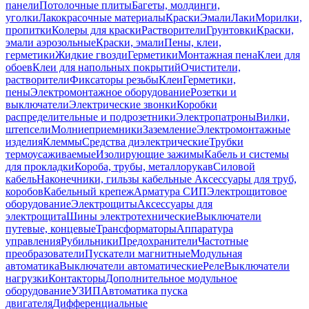
панели
Потолочные плиты
Багеты, молдинги,
уголки
Лакокрасочные материалы
Краски
Эмали
Лаки
Морилки,
пропитки
Колеры для краски
Растворители
Грунтовки
Краски,
эмали аэрозольные
Краски, эмали
Пены, клеи,
герметики
Жидкие гвозди
Герметики
Монтажная пена
Клеи для
обоев
Клеи для напольных покрытий
Очистители,
растворители
Фиксаторы резьбы
Клеи
Герметики,
пены
Электромонтажное оборудование
Розетки и
выключатели
Электрические звонки
Коробки
распределительные и подрозетники
Электропатроны
Вилки,
штепсели
Молниеприемники
Заземление
Электромонтажные
изделия
Клеммы
Средства диэлектрические
Трубки
термоусаживаемые
Изолирующие зажимы
Кабель и системы
для прокладки
Короба, трубы, металлорукав
Силовой
кабель
Наконечники, гильзы кабельные
Аксессуары для труб,
коробов
Кабельный крепеж
Арматура СИП
Электрощитовое
оборудование
Электрощиты
Аксессуары для
электрощита
Шины электротехнические
Выключатели
путевые, концевые
Трансформаторы
Аппаратура
управления
Рубильники
Предохранители
Частотные
преобразователи
Пускатели магнитные
Модульная
автоматика
Выключатели автоматические
Реле
Выключатели
нагрузки
Контакторы
Дополнительное модульное
оборудование
УЗИП
Автоматика пуска
двигателя
Дифференциальные