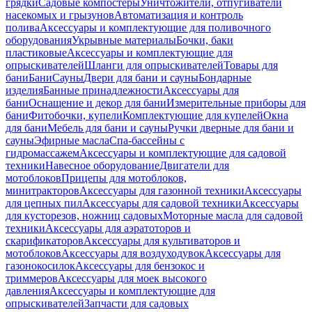
грядки
Садовые компостеры
Уничтожители, отпугиватели
насекомых и грызунов
Автоматизация и контроль
полива
Аксессуары и комплектующие для поливочного
оборудования
Укрывные материалы
Бочки, баки
пластиковые
Аксессуары и комплектующие для
опрыскивателей
Шланги для опрыскивателей
Товары для
бани
Бани
Сауны
Двери для бани и сауны
Бондарные
изделия
Банные принадлежности
Аксессуары для
бани
Оснащение и декор для бани
Измерительные приборы для
бани
Фитобочки, купели
Комплектующие для купелей
Окна
для бани
Мебель для бани и сауны
Ручки дверные для бани и
сауны
Эфирные масла
Спа-бассейны с
гидромассажем
Аксессуары и комплектующие для садовой
техники
Навесное оборудование
Двигатели для
мотоблоков
Прицепы для мотоблоков,
минитракторов
Аксессуары для газонной техники
Аксессуары
для цепных пил
Аксессуары для садовой техники
Аксессуары
для кусторезов, ножниц садовых
Моторные масла для садовой
техники
Аксессуары для аэратоторов и
скарификаторов
Аксессуары для культиваторов и
мотоблоков
Аксессуары для воздуходувок
Аксессуары для
газонокосилок
Аксессуары для бензокос и
триммеров
Аксессуары для моек высокого
давления
Аксессуары и комплектующие для
опрыскивателей
Запчасти для садовых