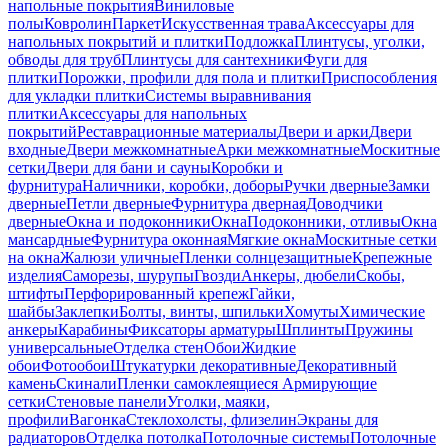
напольные покрытия
Виниловые
полы
Ковролин
Паркет
Искусственная трава
Аксессуары для
напольных покрытий и плитки
Подложка
Плинтусы, уголки,
обводы для труб
Плинтусы для сантехники
Фуги для
плитки
Порожки, профили для пола и плитки
Приспособления
для укладки плитки
Системы выравнивания
плитки
Аксессуары для напольных
покрытий
Реставрационные материалы
Двери и арки
Двери
входные
Двери межкомнатные
Арки межкомнатные
Москитные
сетки
Двери для бани и сауны
Коробки и
фурнитура
Наличники, коробки, доборы
Ручки дверные
Замки
дверные
Петли дверные
Фурнитура дверная
Доводчики
дверные
Окна и подоконники
Окна
Подоконники, отливы
Окна
мансардные
Фурнитура оконная
Мягкие окна
Москитные сетки
на окна
Жалюзи уличные
Пленки солнцезащитные
Крепежные
изделия
Саморезы, шурупы
Гвозди
Анкеры, дюбели
Скобы,
штифты
Перфорированный крепеж
Гайки,
шайбы
Заклепки
Болты, винты, шпильки
Хомуты
Химические
анкеры
Карабины
Фиксаторы арматуры
Шплинты
Пружины
универсальные
Отделка стен
Обои
Жидкие
обои
Фотообои
Штукатурки декоративные
Декоративный
камень
Скинали
Пленки самоклеящиеся
Армирующие
сетки
Стеновые панели
Уголки, маяки,
профили
Вагонка
Стеклохолсты, флизелин
Экраны для
радиаторов
Отделка потолка
Потолочные системы
Потолочные