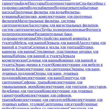
гарнитуры
Биде
Писсуары
Полотенцесушители
Спа-бассейны с
гидромассажем
Водоснабжение
Водонагреватели
Бытовые
насосы
Проточные фильтры для воды
Фильтры-
кувшины
Картриджи, комплектующие для проточных
фильтров
Магистральные фильтры, системы
сантехнические
Аксессуары для магистральных фильтров,
систем сантехнических
Трубы полипропиленовые
Фитинги
полипропиленовые
Расширительные баки,
гидроаккумуляторы
Обустройство ванной комнаты и
туалета
Мебель для ванной
Зеркала для ванной
Аксессуары для
ванной и туалета
Сиденья и чехлы для унитаза
Шторки,
карнизы для ванны
Стеклянные, пластиковые шторки для
ванны
Наборы для ванной и туалета
Зеркала
косметические
Сиденья для ванны
Коврики для ванной и
туалета
Экран-дверки в туалет
Комплектующие для мебели в
ванную
Комплектующие для сантехники
Экраны для ванн,
душевых поддонов
Опоры для ванн, душевых
поддонов
Комплектующие для ванн
Плинтусы для
сантехники
Сифоны, трапы
Комплектующие для
умывальников, моек
Комплектующие для унитазов, писсуаров,
биде
Бачки для унитазов
Комплектующие для душевых
гарнитуров
Комплектующие для сифонов,
трапов
Комплектующие для смесителей
Комплектующие для
душевых кабин, уголков
Сантехника для кухни
Кухонные
мойки
Кухонные мойки со смесителями
Смесители для