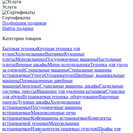
Услуги
Сертификаты
Подборщик подарков
Найти подарки
Категории товаров
Бытовая техника
Крупная техника для
кухни
Холодильники
Вытяжки
Кухонные
плиты
Морозильники
Посудомоечные машины
Настольные
плиты
Винные шкафы
Мини-холодильники
Техника для ухода
за одеждой
Стиральные машины
Стиральные машины
встраиваемые
Утюги
Отпариватели
Швейные, вышивальные
машины
Промышленные швейные
машины
Оверлоки
Сушильные машины, шкафы
Гладильные
системы, прессы
Машинки для удаления катышков
Сушилки
для обуви
Встраиваемая техника, оборудование
Варочные
панели
Духовые шкафы
Холодильники
встраиваемые
Посудомоечные машины
встраиваемые
Микроволновые печи
встраиваемые
Кофемашины встраиваемые
Комплекты
встраиваемой техники
Морозильники
встраиваемые
Измельчители пищевых отходов
Шкафы для