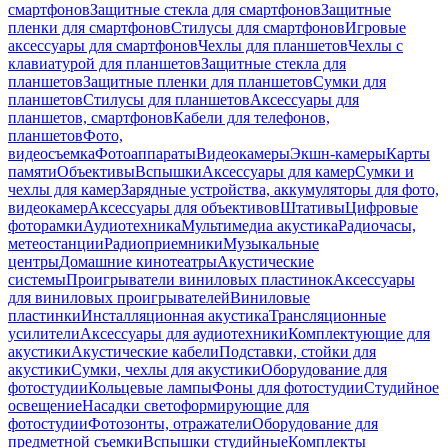
смартфонов
Защитные стекла для смартфонов
Защитные
пленки для смартфонов
Стилусы для смартфонов
Игровые
аксессуары для смартфонов
Чехлы для планшетов
Чехлы с
клавиатурой для планшетов
Защитные стекла для
планшетов
Защитные пленки для планшетов
Сумки для
планшетов
Стилусы для планшетов
Аксессуары для
планшетов, смартфонов
Кабели для телефонов,
планшетов
Фото,
видеосъемка
Фотоаппараты
Видеокамеры
Экшн-камеры
Карты
памяти
Объективы
Вспышки
Аксессуары для камер
Сумки и
чехлы для камер
Зарядные устройства, аккумуляторы для фото,
видеокамер
Аксессуары для объективов
Штативы
Цифровые
фоторамки
Аудиотехника
Мультимедиа акустика
Радиочасы,
метеостанции
Радиоприемники
Музыкальные
центры
Домашние кинотеатры
Акустические
системы
Проигрыватели виниловых пластинок
Аксессуары
для виниловых проигрывателей
Виниловые
пластинки
Инсталляционная акустика
Трансляционные
усилители
Аксессуары для аудиотехники
Комплектующие для
акустики
Акустические кабели
Подставки, стойки для
акустики
Сумки, чехлы для акустики
Оборудование для
фотостудии
Кольцевые лампы
Фоны для фотостудии
Студийное
освещение
Насадки светоформирующие для
фотостудии
Фотозонты, отражатели
Оборудование для
предметной съемки
Вспышки студийные
Комплекты