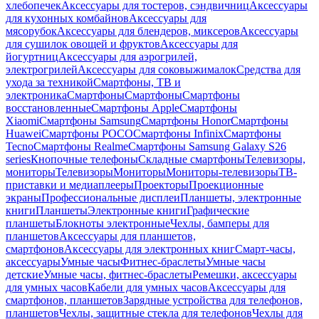
хлебопечек
Аксессуары для тостеров, сэндвичниц
Аксессуары
для кухонных комбайнов
Аксессуары для
мясорубок
Аксессуары для блендеров, миксеров
Аксессуары
для сушилок овощей и фруктов
Аксессуары для
йогуртниц
Аксессуары для аэрогрилей,
электрогрилей
Аксессуары для соковыжималок
Средства для
ухода за техникой
Смартфоны, ТВ и
электроника
Смартфоны
Смартфоны
Смартфоны
восстановленные
Смартфоны Apple
Смартфоны
Xiaomi
Смартфоны Samsung
Смартфоны Honor
Смартфоны
Huawei
Смартфоны POCO
Смартфоны Infinix
Смартфоны
Tecno
Смартфоны Realme
Смартфоны Samsung Galaxy S26
series
Кнопочные телефоны
Складные смартфоны
Телевизоры,
мониторы
Телевизоры
Мониторы
Мониторы-телевизоры
ТВ-
приставки и медиаплееры
Проекторы
Проекционные
экраны
Профессиональные дисплеи
Планшеты, электронные
книги
Планшеты
Электронные книги
Графические
планшеты
Блокноты электронные
Чехлы, бамперы для
планшетов
Аксессуары для планшетов,
смартфонов
Аксессуары для электронных книг
Смарт-часы,
аксессуары
Умные часы
Фитнес-браслеты
Умные часы
детские
Умные часы, фитнес-браслеты
Ремешки, аксессуары
для умных часов
Кабели для умных часов
Аксессуары для
смартфонов, планшетов
Зарядные устройства для телефонов,
планшетов
Чехлы, защитные стекла для телефонов
Чехлы для