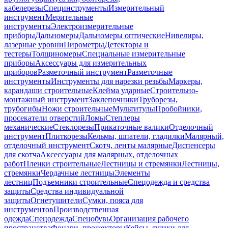
кабелерезы
Специнструменты
Измерительный
инструмент
Мерительные
инструменты
Электроизмерительные
приборы
Дальномеры
Дальномеры оптические
Нивелиры,
лазерные уровни
Пирометры
Детекторы и
тестеры
Толщиномеры
Специальные измерительные
приборы
Аксессуары для измерительных
приборов
Разметочный инструмент
Разметочные
инструменты
Инструменты для нарезки резьбы
Маркеры,
карандаши строительные
Клейма ударные
Строительно-
монтажный инструмент
Заклепочники
Труборезы,
трубогибы
Ножи строительные
Мультитулы
Пробойники,
просекатели отверстий
Ломы
Степлеры
механические
Стеклорезы
Прикаточные валики
Отделочный
инструмент
Плиткорезы
Кельмы, шпатели, гладилки
Малярный,
отделочный инструмент
Скотч, ленты малярные
Диспенсеры
для скотча
Аксессуары для малярных, отделочных
работ
Пленки строительные
Лестницы и стремянки
Лестницы,
стремянки
Чердачные лестницы
Элементы
лестниц
Подъемники строительные
Спецодежда и средства
защиты
Средства индивидуальной
защиты
Огнетушители
Сумки, пояса для
инструментов
Производственная
одежда
Спецодежда
Спецобувь
Организация рабочего
пространства
Фонари, прожекторы
Кейсы, ящики для