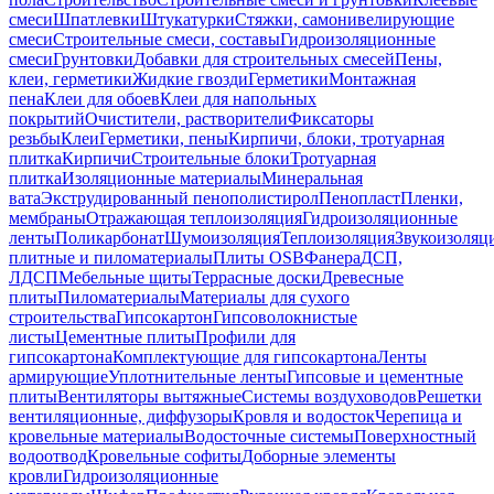
смеси
Шпатлевки
Штукатурки
Стяжки, самонивелирующие
смеси
Строительные смеси, составы
Гидроизоляционные
смеси
Грунтовки
Добавки для строительных смесей
Пены,
клеи, герметики
Жидкие гвозди
Герметики
Монтажная
пена
Клеи для обоев
Клеи для напольных
покрытий
Очистители, растворители
Фиксаторы
резьбы
Клеи
Герметики, пены
Кирпичи, блоки, тротуарная
плитка
Кирпичи
Строительные блоки
Тротуарная
плитка
Изоляционные материалы
Минеральная
вата
Экструдированный пенополистирол
Пенопласт
Пленки,
мембраны
Отражающая теплоизоляция
Гидроизоляционные
ленты
Поликарбонат
Шумоизоляция
Теплоизоляция
Звукоизоляц
плитные и пиломатериалы
Плиты OSB
Фанера
ДСП,
ЛДСП
Мебельные щиты
Террасные доски
Древесные
плиты
Пиломатериалы
Материалы для сухого
строительства
Гипсокартон
Гипсоволокнистые
листы
Цементные плиты
Профили для
гипсокартона
Комплектующие для гипсокартона
Ленты
армирующие
Уплотнительные ленты
Гипсовые и цементные
плиты
Вентиляторы вытяжные
Системы воздуховодов
Решетки
вентиляционные, диффузоры
Кровля и водосток
Черепица и
кровельные материалы
Водосточные системы
Поверхностный
водоотвод
Кровельные софиты
Доборные элементы
кровли
Гидроизоляционные