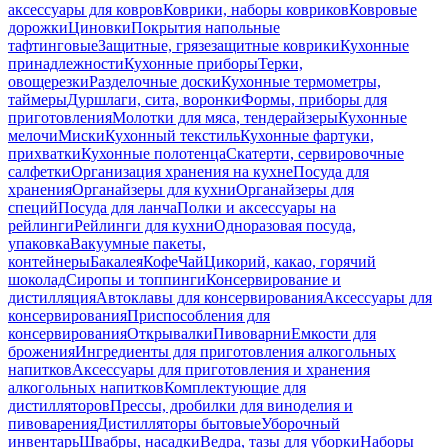
аксессуары для ковров
Коврики, наборы ковриков
Ковровые
дорожки
Циновки
Покрытия напольные
тафтинговые
Защитные, грязезащитные коврики
Кухонные
принадлежности
Кухонные приборы
Терки,
овощерезки
Разделочные доски
Кухонные термометры,
таймеры
Дуршлаги, сита, воронки
Формы, приборы для
приготовления
Молотки для мяса, тендерайзеры
Кухонные
мелочи
Миски
Кухонный текстиль
Кухонные фартуки,
прихватки
Кухонные полотенца
Скатерти, сервировочные
салфетки
Организация хранения на кухне
Посуда для
хранения
Органайзеры для кухни
Органайзеры для
специй
Посуда для ланча
Полки и аксессуары на
рейлинги
Рейлинги для кухни
Одноразовая посуда,
упаковка
Вакуумные пакеты,
контейнеры
Бакалея
Кофе
Чай
Цикорий, какао, горячий
шоколад
Сиропы и топпинги
Консервирование и
дистилляция
Автоклавы для консервирования
Аксессуары для
консервирования
Приспособления для
консервирования
Открывалки
Пивоварни
Емкости для
брожения
Ингредиенты для приготовления алкогольных
напитков
Аксессуары для приготовления и хранения
алкогольных напитков
Комплектующие для
дистилляторов
Прессы, дробилки для виноделия и
пивоварения
Дистилляторы бытовые
Уборочный
инвентарь
Швабры, насадки
Ведра, тазы для уборки
Наборы