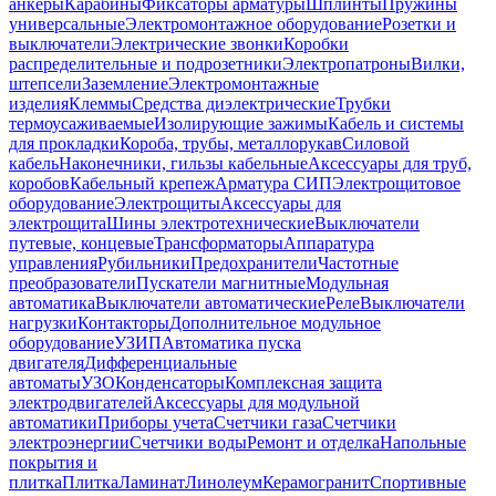
анкеры
Карабины
Фиксаторы арматуры
Шплинты
Пружины
универсальные
Электромонтажное оборудование
Розетки и
выключатели
Электрические звонки
Коробки
распределительные и подрозетники
Электропатроны
Вилки,
штепсели
Заземление
Электромонтажные
изделия
Клеммы
Средства диэлектрические
Трубки
термоусаживаемые
Изолирующие зажимы
Кабель и системы
для прокладки
Короба, трубы, металлорукав
Силовой
кабель
Наконечники, гильзы кабельные
Аксессуары для труб,
коробов
Кабельный крепеж
Арматура СИП
Электрощитовое
оборудование
Электрощиты
Аксессуары для
электрощита
Шины электротехнические
Выключатели
путевые, концевые
Трансформаторы
Аппаратура
управления
Рубильники
Предохранители
Частотные
преобразователи
Пускатели магнитные
Модульная
автоматика
Выключатели автоматические
Реле
Выключатели
нагрузки
Контакторы
Дополнительное модульное
оборудование
УЗИП
Автоматика пуска
двигателя
Дифференциальные
автоматы
УЗО
Конденсаторы
Комплексная защита
электродвигателей
Аксессуары для модульной
автоматики
Приборы учета
Счетчики газа
Счетчики
электроэнергии
Счетчики воды
Ремонт и отделка
Напольные
покрытия и
плитка
Плитка
Ламинат
Линолеум
Керамогранит
Спортивные