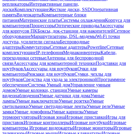
репликаторы
Интерактивные панели,
доски
Комплектующие
Жесткие диски, SSD
Оперативная
память
Видеокарты
Компьютерные блоки
питания
Материнские платы
Системы охлаждения
Корпуса для
компьютеров
Процессоры
Оптические приводы
Аксессуары
для корпусов ПК
Боксы, док-станции для накопителей
Сетевое
оборудование
Маршрутизаторы, DSL-модемы
Wi-Fi точки
доступа, усилители сигнала
Беспроводные
адаптеры
Коммутаторы
Сетевые адаптеры
Powerline
Сетевые
комплектующие
IP-телефония
Медиаконвертеры
Кабели,
переходники сетевые
Антенны для беспроводной
связи
Аксессуары для компьютерной техники
Подставки для
ноутбуков
Аксессуары для ноутбуков
Очки для
компьютера
Рюкзаки для ноутбуков
Сумки, чехлы для
ноутбуков
Средства для ухода за электроникой
Программное
обеспечение
Система Умный дом
Управление умным
домом
Умные колонки, станции
Умные камеры
видеонаблюдения
Умные датчики для дома
Умные
лампы
Умные выключатели
Умные розетки
Умные
светильники
Умные светодиодные ленты
Умные реле
Умные
замки
Умные домофоны
Умные карнизы
Умные
терморегуляторы
Игровая зона
Игровые приставки
Игры для
приставок
Игровые контроллеры
Игровые ноутбуки
Игровые
компьютеры
Игровые видеокарты
Игровые мониторы
Игровые
телевизоры
Игровые мыши
Игровые клавиатуры
Игровые