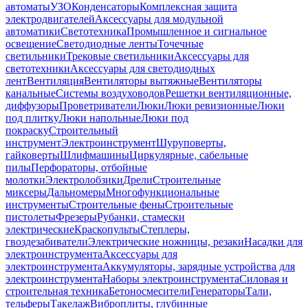
автоматы
УЗО
Конденсаторы
Комплексная защита
электродвигателей
Аксессуары для модульной
автоматики
Светотехника
Промышленное и сигнальное
освещение
Светодиодные ленты
Точечные
светильники
Трековые светильники
Аксессуары для
светотехники
Аксессуары для светодиодных
лент
Вентиляция
Вентиляторы вытяжные
Вентиляторы
канальные
Системы воздуховодов
Решетки вентиляционные,
диффузоры
Проветриватели
Люки
Люки ревизионные
Люки
под плитку
Люки напольные
Люки под
покраску
Строительный
инструмент
Электроинструмент
Шуруповерты,
гайковерты
Шлифмашины
Циркулярные, сабельные
пилы
Перфораторы, отбойные
молотки
Электролобзики
Дрели
Строительные
миксеры
Дальномеры
Многофункциональные
инструменты
Строительные фены
Строительные
пистолеты
Фрезеры
Рубанки, стамески
электрические
Краскопульты
Степлеры,
гвоздезабиватели
Электрические ножницы, резаки
Насадки для
электроинструмента
Аксессуары для
электроинструмента
Аккумуляторы, зарядные устройства для
электроинструмента
Наборы электроинструмента
Силовая и
строительная техника
Бетоносмесители
Генераторы
Тали,
тельферы
Такелаж
Виброплиты, глубинные