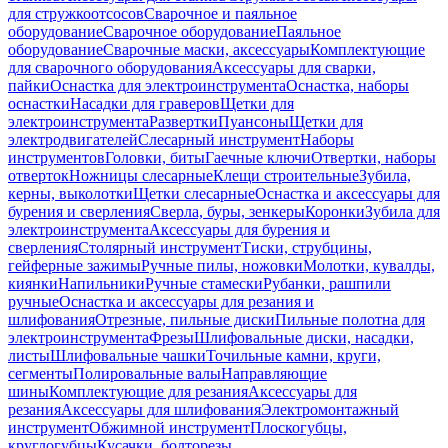
для стружкоотсосов
Сварочное и паяльное
оборудование
Сварочное оборудование
Паяльное
оборудование
Сварочные маски, аксессуары
Комплектующие
для сварочного оборудования
Аксессуары для сварки,
пайки
Оснастка для электроинструмента
Оснастка, наборы
оснастки
Насадки для граверов
Щетки для
электроинструмента
Развертки
Пуансоны
Щетки для
электродвигателей
Слесарный инструмент
Наборы
инструментов
Головки, биты
Гаечные ключи
Отвертки, наборы
отверток
Ножницы слесарные
Клещи строительные
Зубила,
керны, выколотки
Щетки слесарные
Оснастка и аксессуары для
бурения и сверления
Сверла, буры, зенкеры
Коронки
Зубила для
электроинструмента
Аксессуары для бурения и
сверления
Столярный инструмент
Тиски, струбцины,
гейферные зажимы
Ручные пилы, ножовки
Молотки, кувалды,
киянки
Напильники
Ручные стамески
Рубанки, рашпили
ручные
Оснастка и аксессуары для резания и
шлифования
Отрезные, пильные диски
Пильные полотна для
электроинструмента
Фрезы
Шлифовальные диски, насадки,
листы
Шлифовальные чашки
Точильные камни, круги,
сегменты
Полировальные валы
Направляющие
шины
Комплектующие для резания
Аксессуары для
резания
Аксессуары для шлифования
Электромонтажный
инструмент
Обжимной инструмент
Плоскогубцы,
круглогубцы
Кусачки, болторезы,