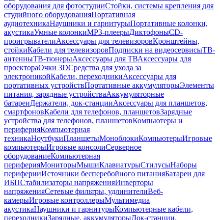
оборудования для фотостудии
Стойки, системы крепления для
студийного оборудования
Портативная
аудиотехника
Наушники и гарнитуры
Портативные колонки,
акустика
Умные колонки
MP3-плееры
Диктофоны
CD-
проигрыватели
Аксессуары для телевизоров
Кронштейны,
стойки
Кабели для телевизоров
Подписки на видеосервисы
ТВ-
антенны
ТВ-тюнеры
Аксессуары для ТВ
Аксессуары для
проектора
Очки 3D
Средства для ухода за
электроникой
Кабели, переходники
Аксессуары для
портативных устройств
Портативные аккумуляторы
Элементы
питания, зарядные устройства
Аккумуляторные
батареи
Держатели, док-станции
Аксессуары для планшетов,
смартфонов
Кабели для телефонов, планшетов
Зарядные
устройства для телефонов, планшетов
Компьютеры и
периферия
Компьютерная
техника
Ноутбуки
Планшеты
Моноблоки
Компьютеры
Игровые
компьютеры
Игровые консоли
Серверное
оборудование
Компьютерная
периферия
Мониторы
Мыши
Клавиатуры
Стилусы
Наборы
периферии
Источники бесперебойного питания
Батареи для
ИБП
Стабилизаторы напряжения
Инверторы
напряжения
Сетевые фильтры, удлинители
Веб-
камеры
Игровые контроллеры
Мультимедиа
акустика
Наушники и гарнитуры
Компьютерные кабели,
переходники
Зарядные, аккумуляторы
Док-станции,