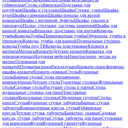
геймерские
Столы геймерские
Подставки для
ноутбуков
Шкафы и стеллажи
Шкафы
Стенки, горки
Шкафы-
купе
Шкафы-гармошки
Шкафы-пеналы для жилой
комнаты
Шкафы с витриной, буфеты
Шкафы, секции в
прихожую
Полки, стеллажи, системы хранения
Шкафы для
ванной комнаты
Вешалки, подставки для зонтов
Комоды,
тумбы
Комоды
Тумбы
Прикроватные тумбы
Обувницы, тумбы в
прихожую
Комоды, тумбы для ванной
Пеленальные столики,
комоды
Тумбы под ТВ
Комоды пластиковые
Кровати и
матрасы
Матрасы
Кровати
Детские кровати
Кроватки для
новорожденных
Надувная мебель
Наматрасники, чехлы на
матрас
Основания для
кроватей
Подматрасники
Раскладушки
Кровати-трансформеры,
шкафы-кровати
Кровати-домики
Столы
Кухонные
столы
Барные столы
Столы письменные,
компьютерные
Детские столы
Туалетные столики
Журнальные
столы
Садовые столы
Растущие столы и парты
Столы,
журнальные столики для бани
Приставные
столики
Консольные столики
Обеденные группы
Столы-
книги
Стулья
Кухонные стулья, табуреты
Барные стулья,
табуреты
Компьютерные кресла, стулья
Геймерские
кресла
Детские стулья, табуреты
Банкетки, скамьи
Садовые
кресла, стулья, табуреты
Стулья, табуреты для бани
Стульчики
для кормления
Кухня
Кухонный гарнитур
Кухонные