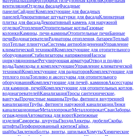
материалы
Шифер
Профнастил
Рулонная кровля
Кровельная
вентиляция
Отделка фасада
Фасадные
панели
Сайдинг
Комплектующие для фасадных
панелей
Декоративные штукатурки для фасада
Клинкерная
плитка для фасада
Декоративный камень для наружной
отделки
Отопление
Отопительные котлы
Газовые
колонки
Камины, печи-камины
Отопительные печи
Банные
печи
Водонагреватели
Радиаторы отопления, батареи
Теплый
пол
Теплые плинтусы
Системы антиобледенения
Управление
климатической техникой
Комплектующие для отопительного
оборудования
Стабилизаторы напряжения
Насосы
циркуляционные
Регулирующая арматура
Отвод и подвод
воды
Дымоходы и комплектующие
Управление климатической
техникой
Комплектующие для радиаторов
Комплектующие для
теплого пола
Топливо и аксессуары для отопительного
оборудования
Комплектующие для печей, каминов
Аксессуары
для каминов, печей
Комплектующие для отопительных котлов,
водонагревателей
Канализация
Тросы сантехнические,
вантузы
Прочистные машины
Трубы, фитинги внутренней
канализации
Трубы, фитинги наружной канализации
Люки
канализационные
Металлопрокат
Металлопрокат
Сваи
Заборы,
ограждения
Автоматика для ворот
Крепежные
изделия
Саморезы, шурупы
Гвозди
Анкеры, дюбели
Скобы,
штифты
Перфорированный крепеж
Гайки,
шайбы
Заклепки
Болты, винты, шпильки
Хомуты
Химические