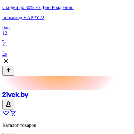
Скидки до 80% ко Дню Рождения!
промокод HAPPY22
0
дн
12
:
21
:
46
Каталог товаров