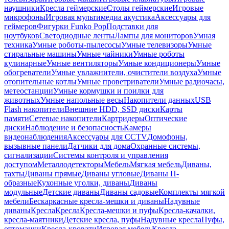
наушники
Кресла геймерские
Столы геймерские
Игровые
микрофоны
Игровая мультимедиа акустика
Аксессуары для
геймеров
Фигурки Funko Pop
Подставки для
ноутбуков
Светодиодные ленты
Лампы для мониторов
Умная
техника
Умные роботы-пылесосы
Умные телевизоры
Умные
стиральные машины
Умные чайники
Умные роботы
кулинарные
Умные вентиляторы
Умные кондиционеры
Умные
обогреватели
Умные увлажнители, очистители воздуха
Умные
отопительные котлы
Умные проветриватели
Умные радиочасы,
метеостанции
Умные кормушки и поилки для
животных
Умные напольные весы
Накопители данных
USB
Flash накопители
Внешние HDD, SSD диски
Карты
памяти
Сетевые накопители
Картридеры
Оптические
диски
Наблюдение и безопасность
Камеры
видеонаблюдения
Аксессуары для CCTV
Домофоны,
вызывные панели
Датчики для дома
Охранные системы,
сигнализации
Системы контроля и управления
доступом
Металлодетекторы
Мебель
Мягкая мебель
Диваны,
тахты
Диваны прямые
Диваны угловые
Диваны П-
образные
Кухонные уголки, диваны
Диваны
модульные
Детские диваны
Диваны садовые
Комплекты мягкой
мебели
Бескаркасные кресла-мешки и диваны
Надувные
диваны
Кресла
Кресла
Кресла-мешки и пуфы
Кресла-качалки,
кресла-маятники
Детские кресла, пуфы
Надувные кресла
Пуфы,
оттоманки
Кресла-кровати
Игровая мебель
Кресла