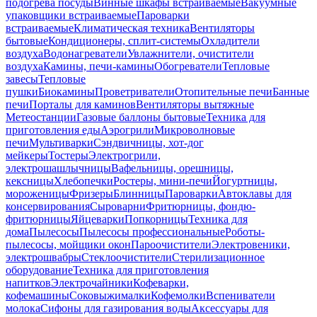
подогрева посуды
Винные шкафы встраиваемые
Вакуумные
упаковщики встраиваемые
Пароварки
встраиваемые
Климатическая техника
Вентиляторы
бытовые
Кондиционеры, сплит-системы
Охладители
воздуха
Водонагреватели
Увлажнители, очистители
воздуха
Камины, печи-камины
Обогреватели
Тепловые
завесы
Тепловые
пушки
Биокамины
Проветриватели
Отопительные печи
Банные
печи
Порталы для каминов
Вентиляторы вытяжные
Метеостанции
Газовые баллоны бытовые
Техника для
приготовления еды
Аэрогрили
Микроволновые
печи
Мультиварки
Сэндвичницы, хот-дог
мейкеры
Тостеры
Электрогрили,
электрошашлычницы
Вафельницы, орешницы,
кексницы
Хлебопечки
Ростеры, мини-печи
Йогуртницы,
мороженицы
Фризеры
Блинницы
Пароварки
Автоклавы для
консервирования
Сыроварни
Фритюрницы, фондю-
фритюрницы
Яйцеварки
Попкорницы
Техника для
дома
Пылесосы
Пылесосы профессиональные
Роботы-
пылесосы, мойщики окон
Пароочистители
Электровеники,
электрошвабры
Стеклоочистители
Стерилизационное
оборудование
Техника для приготовления
напитков
Электрочайники
Кофеварки,
кофемашины
Соковыжималки
Кофемолки
Вспениватели
молока
Сифоны для газирования воды
Аксессуары для