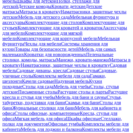
мебель
Шкафы для детской
Полки, стеллажи для
детской
Детские комоды
Кровати детские
Детские
матрасы
Матрасы в кроватку
Наматрасники, защитные чехлы
детские
Мебель для детского сада
Мебельная фурнитура и
аксессуары
Комплектующие для столов
Комплектующие для
стульев
Комплектующие для кроватей и кроваток
Аксессуары
для мебели
Комплектующие для мягкой
мебели
Комплектующие для корпусной мебели
Мебельная
фурнитура
Чехлы для мебели
Системы хранения для
кухни
Товары для безопасности детей
Мебель для самых
маленьких
Кроватки для новорожденных
Пеленальные
столики, комоды, матрасы
Манежи, кровати-манежи
Матрасы в
кроватку
Наматрасники, защитные чехлы в кроватку
Садовая
мебель
Садовые диваны, кресла
Садовые стулья
Садовые,
уличные столы
Комплекты мебели для сада
Гамаки,
шезлонги
Качели садовые
Надувная мебель
Кухни
походные
Столы для сада
Мебель для учебы
Столы, стулья
детские
Письменные столы
Растущие столы и парты
Растущие
кресла и стулья для учебы
Мебель для бани и сауны
Стулья,
табуретки, подставки для бани
Скамьи для бани
Столы для
бани
Журнальные столики для бани
Мебель для кабинета и
офиса
Столы офисные, компьютерные
Кресла, стулья для
офиса
Мягкая мебель для офиса
Шкафы офисные
Стеллажи,
полки для документов
Офисные тумбы
Комплекты мебели для
кабинета
Мебель для лоджии и балкона
Комплекты мебели для