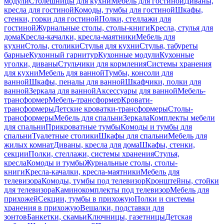
модули
Столешницы для кухни
Мебель для гостиной
Диваны,
кресла для гостиной
Комоды, тумбы для гостиной
Шкафы,
стенки, горки для гостиной
Полки, стеллажи для
гостиной
Журнальные столы, столы-книги
Кресла, стулья для
дома
Кресла-качалки, кресла-маятники
Мебель для
кухни
Столы, столики
Стулья для кухни
Стулья, табуреты
барные
Кухонный гарнитур
Кухонные модули
Кухонные
уголки, диваны
Стульчики для кормления
Системы хранения
для кухни
Мебель для ванной
Тумбы, консоли для
ванной
Шкафы, пеналы для ванной
Шкафчики, полки для
ванной
Зеркала для ванной
Аксессуары для ванной
Мебель-
трансформер
Мебель-трансформер
Кровати-
трансформеры
Детские кроватки-трансформеры
Столы-
трансформеры
Мебель для спальни
Зеркала
Комплекты мебели
для спальни
Прикроватные тумбы
Комоды и тумбы для
спальни
Туалетные столики
Шкафы для спальни
Мебель для
жилых комнат
Диваны, кресла для дома
Шкафы, стенки,
секции
Полки, стеллажи, системы хранения
Стулья,
кресла
Комоды и тумбы
Журнальные столы, столы-
книги
Кресла-качалки, кресла-маятники
Мебель для
телевизора
Комоды, тумбы под телевизор
Кронштейны, стойки
для телевизора
Каминокомплекты под телевизор
Мебель для
прихожей
Секции, тумбы в прихожую
Полки и системы
хранения в прихожую
Вешалки, подставки для
зонтов
Банкетки, скамьи
Ключницы, газетницы
Детская