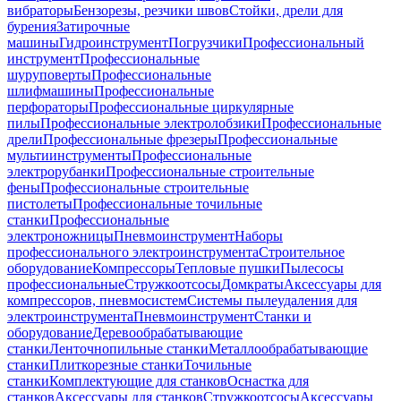
вибраторы
Бензорезы, резчики швов
Стойки, дрели для
бурения
Затирочные
машины
Гидроинструмент
Погрузчики
Профессиональный
инструмент
Профессиональные
шуруповерты
Профессиональные
шлифмашины
Профессиональные
перфораторы
Профессиональные циркулярные
пилы
Профессиональные электролобзики
Профессиональные
дрели
Профессиональные фрезеры
Профессиональные
мультиинструменты
Профессиональные
электрорубанки
Профессиональные строительные
фены
Профессиональные строительные
пистолеты
Профессиональные точильные
станки
Профессиональные
электроножницы
Пневмоинструмент
Наборы
профессионального электроинструмента
Строительное
оборудование
Компрессоры
Тепловые пушки
Пылесосы
профессиональные
Стружкоотсосы
Домкраты
Аксессуары для
компрессоров, пневмосистем
Системы пылеудаления для
электроинструмента
Пневмоинструмент
Станки и
оборудование
Деревообрабатывающие
станки
Ленточнопильные станки
Металлообрабатывающие
станки
Плиткорезные станки
Точильные
станки
Комплектующие для станков
Оснастка для
станков
Аксессуары для станков
Стружкоотсосы
Аксессуары