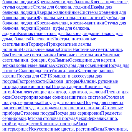
балкона, лоджии
Кресла-мешки для балкона
Кресла подвесные,
стулья садовые
Столы для балкона, лоджии
Шкафы для
балкона, лоджии
Дверцы жалюзийные
Системы хранения для
балкона, лоджии
Журнальные столы, столы-книги
Тумбы для
балкона, лоджии
Кресла-качалки, кресла-маятники
Стулья для
балкона, лоджии
Кресла, пуфы для балкона,
лоджии
Компактные столы для балкона, лоджии
Товары для
дома, бакалея
Освещение
Люстры, потолочные
светильники
Торшеры
Прикроватные лампы,
ночники
Настольные лампы
Споты
Настенные светильники,
бра
Точечные светильники
Трековые светильники
Уличные
светильники, фонари, бра
Лампы
Освещение для картин,
зеркал
Кольцевые лампы
Аксессуары для освещения
Посуда для
готовки
Сковороды, сотейники, воки
Кастрюли, ковши,
казаны
Посуда для СВЧ
Крышки и аксессуары для
посуды
Гастроемкости
Жалюзи, шторы
Жалюзи, рулонные
шторы, римские шторы
Шторы, гардины
Карнизы для
штор
Комплектующие для штор, карнизов, жалюзи
Пленки для
окон
Электроприводные солнцезащитные системы
Столовая
посуда, сервировка
Посуда для напитков
Посуда для горячих
напитков
Посуда для подачи и хранения напитков
Столовые
приборы
Столовая посуда
Посуда для сервировки
Предметы
сервировки
Детская столовая посуда
Декор
Зеркала
Кашпо,
стойки для цветов
Картины, постеры
Часы
интерьерные
Искусственные цветы, растения
Вазы
Ключницы,