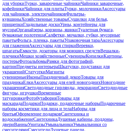
для уборки
Турки, заварочные чайники
Чайники заварочные,
кофейники
Чайники для плиты
Турки, молочники
Аксессуары
для чайников, электрочайников
Фильтры-
кувшины
Хозяйственные товары
Сушилки для белья,
прищепки
Гладильные доски
Урны, контейнеры для
мусора
Органайзеры, корзины, ящики
Туалетная бумага,
бумажные полотенца
Салфетки, мочалки, губки, мусорные
пакеты
Фольга, пленка, пакеты
Упаковочная тара
Аксессуары
для глажения
Аксессуары для стирки
Веревки,
шпагаты
Емкости, дозаторы для моющих средств
Вешалки-
плечики
Мешки хозяйственные
Сувениры
Копилки
Картины,
постеры
Фотоальбомы
Рамки для фотографий,
картин
Предметы интерьера
Шкатулки, подставки для
украшений
Статуэтки
Магниты
сувенирные
Иконы
Праздничный декор
Товары для
праздника
Елки
Аксессуары для елей новогодних
Новогодние
украшения
Светодиодные гирлянды, декорации
Светодиодные
фигуры, игрушки
Временные
татуировки
Фотобутафория
Товары для
маскарада
Подарки
Подарки, подарочные наборы
Подарочные
наборы косметики для лица и тела
Наборы для
бритья
Оформление подарков
Сантехника и
водоснабжение
Сантехника
Душевые кабины, поддоны,
двери
Ванны
Унитазы
Умывальники
Умывальники со
смесителями
Смесители
Душевые панели,