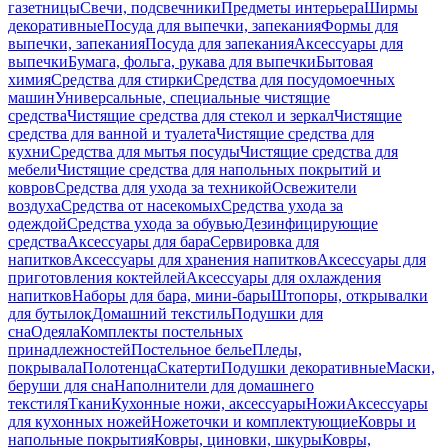
газетницы
Свечи, подсвечники
Предметы интерьера
Ширмы
декоративные
Посуда для выпечки, запекания
Формы для
выпечки, запекания
Посуда для запекания
Аксессуары для
выпечки
Бумага, фольга, рукава для выпечки
Бытовая
химия
Средства для стирки
Средства для посудомоечных
машин
Универсальные, специальные чистящие
средства
Чистящие средства для стекол и зеркал
Чистящие
средства для ванной и туалета
Чистящие средства для
кухни
Средства для мытья посуды
Чистящие средства для
мебели
Чистящие средства для напольных покрытий и
ковров
Средства для ухода за техникой
Освежители
воздуха
Средства от насекомых
Средства ухода за
одеждой
Средства ухода за обувью
Дезинфицирующие
средства
Аксессуары для бара
Сервировка для
напитков
Аксессуары для хранения напитков
Аксессуары для
приготовления коктейлей
Аксессуары для охлаждения
напитков
Наборы для бара, мини-бары
Штопоры, открывалки
для бутылок
Домашний текстиль
Подушки для
сна
Одеяла
Комплекты постельных
принадлежностей
Постельное белье
Пледы,
покрывала
Полотенца
Скатерти
Подушки декоративные
Маски,
беруши для сна
Наполнители для домашнего
текстиля
Ткани
Кухонные ножи, аксессуары
Ножи
Аксессуары
для кухонных ножей
Ножеточки и комплектующие
Ковры и
напольные покрытия
Ковры, циновки, шкуры
Ковры,