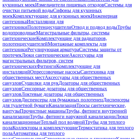
кухонных моек
Измельчители пищевых отходов
Системы для
очистки питьевой воды
Сифоны для кухонных
моек
Комплектующие для кухонных моек
Инженерная
сантехника
Инсталляции для
сантехники
Полотенцесушители
Отвод и подвод воды
Трубы
водопроводные
Магистральные фильтры, системы
сантехнические
Комплектующие для радиаторов,
полотенцесушителей
Монтажные комплекты для
сантехники
Регулирующая арматура
Системы защиты от
протечек
Люки сантехнические
Аксессуары для
магистральных фильтров, систем
сантехнических
Фитинги
Комплектующие для
инсталляций
Опрессовочные насосы
Сантехника для
общественных мест
Аксессуары для общественных
санузлов
Сушилки для рук
Дозаторы для общественных
санузлов
Сенсорные дозаторы для общественных
санузлов
Локтевые дозаторы для общественных
санузлов
Диспенсеры для бумажных полотенец
Диспенсеры
для туалетной бумаги
Канализация
Тросы сантехнические,
вантузы
Прочистные машины
Трубы, фитинги внутренней
канализации
Трубы, фитинги наружной канализации
Люки
канализационные
Теплый пол водяной
Трубы для теплого
пола
Коллекторы и комплектующие
Термостатика для теплого
пола
Автоматика для теплого
пола
Строительство
Строительные смеси и грунтовки
Клеевые