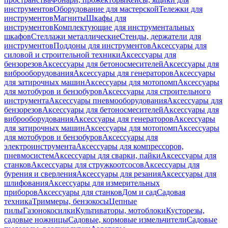
инструментов
Оборудование для мастерской
Тележки для
инструментов
Магниты
Шкафы для
инструментов
Комплектующие для инструментальных
шкафов
Стеллажи металлические
Стенды, держатели для
инструментов
Поддоны для инструментов
Аксессуары для
силовой и строительной техники
Аксессуары для
бензорезов
Аксессуары для бетоносмесителей
Аксессуары для
виброоборудования
Аксессуары для генераторов
Аксессуары
для затирочных машин
Аксессуары для мотопомп
Аксессуары
для мотобуров и бензобуров
Аксессуары для строительного
инструмента
Аксессуары пневмооборудования
Аксессуары для
бензорезов
Аксессуары для бетоносмесителей
Аксессуары для
виброоборудования
Аксессуары для генераторов
Аксессуары
для затирочных машин
Аксессуары для мотопомп
Аксессуары
для мотобуров и бензобуров
Аксессуары для
электроинструмента
Аксессуары для компрессоров,
пневмосистем
Аксессуары для сварки, пайки
Аксессуары для
станков
Аксессуары для стружкоотсосов
Аксессуары для
бурения и сверления
Аксессуары для резания
Аксессуары для
шлифования
Аксессуары для измерительных
приборов
Аксессуары для станков
Дом и сад
Садовая
техника
Триммеры, бензокосы
Цепные
пилы
Газонокосилки
Культиваторы, мотоблоки
Кусторезы,
садовые ножницы
Садовые, кормовые измельчители
Садовые