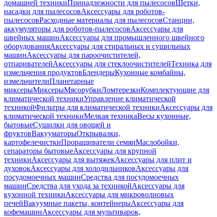
домашней техники
Принадлежности для пылесосов
Щетки,
насадки для пылесосов
Аксессуары для роботов-
пылесосов
Расходные материалы для пылесосов
Станции,
аккумуляторы для роботов-пылесосов
Аксессуары для
швейных машин
Аксессуары для промышленного швейного
оборудования
Аксессуары для стиральных и сушильных
машин
Аксессуары для пароочистителей,
отпаривателей
Аксессуары для стеклоочистителей
Техника для
измельчения продуктов
Блендеры
Кухонные комбайны,
измельчители
Планетарные
миксеры
Миксеры
Мясорубки
Ломтерезки
Комплектующие для
климатической техники
Управление климатической
техникой
Фильтры для климатической техники
Аксессуары для
климатической техники
Мелкая техника
Весы кухонные,
бытовые
Сушилки для овощей и
фруктов
Вакууматоры
Открывалки,
картофелечистки
Проращиватели семян
Маслобойки,
сепараторы бытовые
Аксессуары для крупной
техники
Аксессуары для вытяжек
Аксессуары для плит и
духовок
Аксессуары для холодильников
Аксессуары для
посудомоечных машин
Средства для посудомоечных
машин
Средства для ухода за техникой
Аксессуары для
кухонной техники
Аксессуары для микроволновых
печей
Вакуумные пакеты, контейнеры
Аксессуары для
кофемашин
Аксессуары для мультиварок,