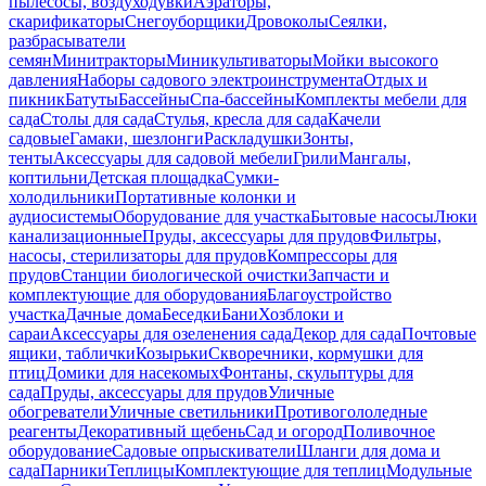
пылесосы, воздуходувки
Аэраторы,
скарификаторы
Снегоуборщики
Дровоколы
Сеялки,
разбрасыватели
семян
Минитракторы
Миникультиваторы
Мойки высокого
давления
Наборы садового электроинструмента
Отдых и
пикник
Батуты
Бассейны
Спа-бассейны
Комплекты мебели для
сада
Столы для сада
Стулья, кресла для сада
Качели
садовые
Гамаки, шезлонги
Раскладушки
Зонты,
тенты
Аксессуары для садовой мебели
Грили
Мангалы,
коптильни
Детская площадка
Сумки-
холодильники
Портативные колонки и
аудиосистемы
Оборудование для участка
Бытовые насосы
Люки
канализационные
Пруды, аксессуары для прудов
Фильтры,
насосы, стерилизаторы для прудов
Компрессоры для
прудов
Станции биологической очистки
Запчасти и
комплектующие для оборудования
Благоустройство
участка
Дачные дома
Беседки
Бани
Хозблоки и
сараи
Аксессуары для озеленения сада
Декор для сада
Почтовые
ящики, таблички
Козырьки
Скворечники, кормушки для
птиц
Домики для насекомых
Фонтаны, скульптуры для
сада
Пруды, аксессуары для прудов
Уличные
обогреватели
Уличные светильники
Противогололедные
реагенты
Декоративный щебень
Сад и огород
Поливочное
оборудование
Садовые опрыскиватели
Шланги для дома и
сада
Парники
Теплицы
Комплектующие для теплиц
Модульные