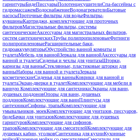
гарнитуры
Биде
Писсуары
Полотенцесушители
Спа-бассейны с
гидромассажем
Водоснабжение
Водонагреватели
Бытовые
насосы
Проточные фильтры для воды
Фильтры-
кувшины
Картриджи, комплектующие для проточных
фильтров
Магистральные фильтры, системы
сантехнические
Аксессуары для магистральных фильтров,
систем сантехнических
Трубы полипропиленовые
Фитинги
полипропиленовые
Расширительные баки,
гидроаккумуляторы
Обустройство ванной комнаты и
туалета
Мебель для ванной
Зеркала для ванной
Аксессуары для
ванной и туалета
Сиденья и чехлы для унитаза
Шторки,
карнизы для ванны
Стеклянные, пластиковые шторки для
ванны
Наборы для ванной и туалета
Зеркала
косметические
Сиденья для ванны
Коврики для ванной и
туалета
Экран-дверки в туалет
Комплектующие для мебели в
ванную
Комплектующие для сантехники
Экраны для ванн,
душевых поддонов
Опоры для ванн, душевых
поддонов
Комплектующие для ванн
Плинтусы для
сантехники
Сифоны, трапы
Комплектующие для
умывальников, моек
Комплектующие для унитазов, писсуаров,
биде
Бачки для унитазов
Комплектующие для душевых
гарнитуров
Комплектующие для сифонов,
трапов
Комплектующие для смесителей
Комплектующие для
душевых кабин, уголков
Сантехника для кухни
Кухонные
мойки
Кухонные мойки со смесителями
Смесители для