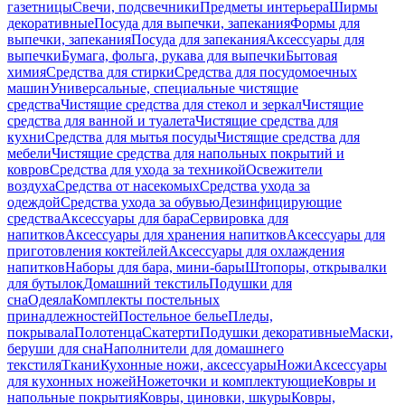
газетницы
Свечи, подсвечники
Предметы интерьера
Ширмы
декоративные
Посуда для выпечки, запекания
Формы для
выпечки, запекания
Посуда для запекания
Аксессуары для
выпечки
Бумага, фольга, рукава для выпечки
Бытовая
химия
Средства для стирки
Средства для посудомоечных
машин
Универсальные, специальные чистящие
средства
Чистящие средства для стекол и зеркал
Чистящие
средства для ванной и туалета
Чистящие средства для
кухни
Средства для мытья посуды
Чистящие средства для
мебели
Чистящие средства для напольных покрытий и
ковров
Средства для ухода за техникой
Освежители
воздуха
Средства от насекомых
Средства ухода за
одеждой
Средства ухода за обувью
Дезинфицирующие
средства
Аксессуары для бара
Сервировка для
напитков
Аксессуары для хранения напитков
Аксессуары для
приготовления коктейлей
Аксессуары для охлаждения
напитков
Наборы для бара, мини-бары
Штопоры, открывалки
для бутылок
Домашний текстиль
Подушки для
сна
Одеяла
Комплекты постельных
принадлежностей
Постельное белье
Пледы,
покрывала
Полотенца
Скатерти
Подушки декоративные
Маски,
беруши для сна
Наполнители для домашнего
текстиля
Ткани
Кухонные ножи, аксессуары
Ножи
Аксессуары
для кухонных ножей
Ножеточки и комплектующие
Ковры и
напольные покрытия
Ковры, циновки, шкуры
Ковры,