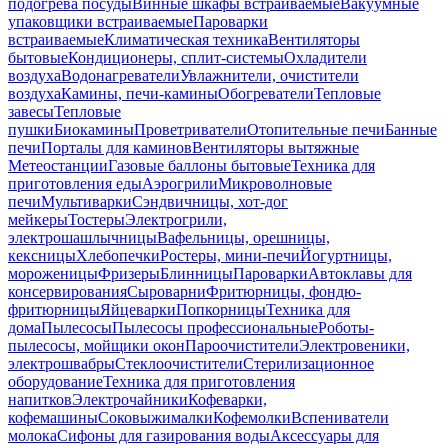
подогрева посуды
Винные шкафы встраиваемые
Вакуумные
упаковщики встраиваемые
Пароварки
встраиваемые
Климатическая техника
Вентиляторы
бытовые
Кондиционеры, сплит-системы
Охладители
воздуха
Водонагреватели
Увлажнители, очистители
воздуха
Камины, печи-камины
Обогреватели
Тепловые
завесы
Тепловые
пушки
Биокамины
Проветриватели
Отопительные печи
Банные
печи
Порталы для каминов
Вентиляторы вытяжные
Метеостанции
Газовые баллоны бытовые
Техника для
приготовления еды
Аэрогрили
Микроволновые
печи
Мультиварки
Сэндвичницы, хот-дог
мейкеры
Тостеры
Электрогрили,
электрошашлычницы
Вафельницы, орешницы,
кексницы
Хлебопечки
Ростеры, мини-печи
Йогуртницы,
мороженицы
Фризеры
Блинницы
Пароварки
Автоклавы для
консервирования
Сыроварни
Фритюрницы, фондю-
фритюрницы
Яйцеварки
Попкорницы
Техника для
дома
Пылесосы
Пылесосы профессиональные
Роботы-
пылесосы, мойщики окон
Пароочистители
Электровеники,
электрошвабры
Стеклоочистители
Стерилизационное
оборудование
Техника для приготовления
напитков
Электрочайники
Кофеварки,
кофемашины
Соковыжималки
Кофемолки
Вспениватели
молока
Сифоны для газирования воды
Аксессуары для