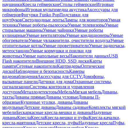
наушники
Кресла геймерские
Столы геймерские
Игровые
микрофоны
Игровая мультимедиа акустика
Аксессуары для
геймеров
Фигурки Funko Pop
Подставки для
ноутбуков
Светодиодные ленты
Лампы для мониторов
Умная
техника
Умные роботы-пылесосы
Умные телевизоры
Умные
стиральные машины
Умные чайники
Умные роботы
кулинарные
Умные вентиляторы
Умные кондиционеры
Умные
обогреватели
Умные увлажнители, очистители воздуха
Умные
отопительные котлы
Умные проветриватели
Умные радиочасы,
метеостанции
Умные кормушки и поилки для
животных
Умные напольные весы
Накопители данных
USB
Flash накопители
Внешние HDD, SSD диски
Карты
памяти
Сетевые накопители
Картридеры
Оптические
диски
Наблюдение и безопасность
Камеры
видеонаблюдения
Аксессуары для CCTV
Домофоны,
вызывные панели
Датчики для дома
Охранные системы,
сигнализации
Системы контроля и управления
доступом
Металлодетекторы
Мебель
Мягкая мебель
Диваны,
тахты
Диваны прямые
Диваны угловые
Диваны П-
образные
Кухонные уголки, диваны
Диваны
модульные
Детские диваны
Диваны садовые
Комплекты мягкой
мебели
Бескаркасные кресла-мешки и диваны
Надувные
диваны
Кресла
Кресла
Кресла-мешки и пуфы
Кресла-качалки,
кресла-маятники
Детские кресла, пуфы
Надувные кресла
Пуфы,
оттоманки
Кресла-кровати
Игровая мебель
Кресла