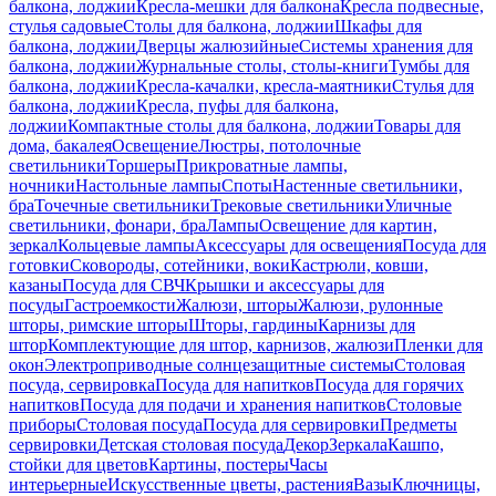
балкона, лоджии
Кресла-мешки для балкона
Кресла подвесные,
стулья садовые
Столы для балкона, лоджии
Шкафы для
балкона, лоджии
Дверцы жалюзийные
Системы хранения для
балкона, лоджии
Журнальные столы, столы-книги
Тумбы для
балкона, лоджии
Кресла-качалки, кресла-маятники
Стулья для
балкона, лоджии
Кресла, пуфы для балкона,
лоджии
Компактные столы для балкона, лоджии
Товары для
дома, бакалея
Освещение
Люстры, потолочные
светильники
Торшеры
Прикроватные лампы,
ночники
Настольные лампы
Споты
Настенные светильники,
бра
Точечные светильники
Трековые светильники
Уличные
светильники, фонари, бра
Лампы
Освещение для картин,
зеркал
Кольцевые лампы
Аксессуары для освещения
Посуда для
готовки
Сковороды, сотейники, воки
Кастрюли, ковши,
казаны
Посуда для СВЧ
Крышки и аксессуары для
посуды
Гастроемкости
Жалюзи, шторы
Жалюзи, рулонные
шторы, римские шторы
Шторы, гардины
Карнизы для
штор
Комплектующие для штор, карнизов, жалюзи
Пленки для
окон
Электроприводные солнцезащитные системы
Столовая
посуда, сервировка
Посуда для напитков
Посуда для горячих
напитков
Посуда для подачи и хранения напитков
Столовые
приборы
Столовая посуда
Посуда для сервировки
Предметы
сервировки
Детская столовая посуда
Декор
Зеркала
Кашпо,
стойки для цветов
Картины, постеры
Часы
интерьерные
Искусственные цветы, растения
Вазы
Ключницы,