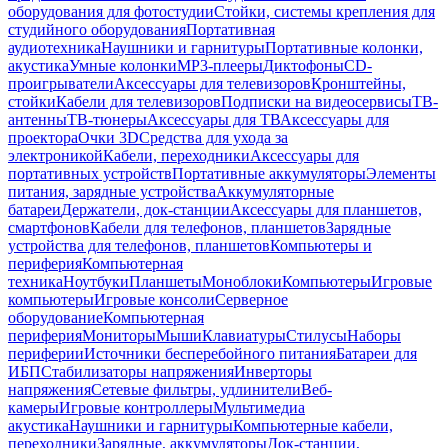
оборудования для фотостудии
Стойки, системы крепления для
студийного оборудования
Портативная
аудиотехника
Наушники и гарнитуры
Портативные колонки,
акустика
Умные колонки
MP3-плееры
Диктофоны
CD-
проигрыватели
Аксессуары для телевизоров
Кронштейны,
стойки
Кабели для телевизоров
Подписки на видеосервисы
ТВ-
антенны
ТВ-тюнеры
Аксессуары для ТВ
Аксессуары для
проектора
Очки 3D
Средства для ухода за
электроникой
Кабели, переходники
Аксессуары для
портативных устройств
Портативные аккумуляторы
Элементы
питания, зарядные устройства
Аккумуляторные
батареи
Держатели, док-станции
Аксессуары для планшетов,
смартфонов
Кабели для телефонов, планшетов
Зарядные
устройства для телефонов, планшетов
Компьютеры и
периферия
Компьютерная
техника
Ноутбуки
Планшеты
Моноблоки
Компьютеры
Игровые
компьютеры
Игровые консоли
Серверное
оборудование
Компьютерная
периферия
Мониторы
Мыши
Клавиатуры
Стилусы
Наборы
периферии
Источники бесперебойного питания
Батареи для
ИБП
Стабилизаторы напряжения
Инверторы
напряжения
Сетевые фильтры, удлинители
Веб-
камеры
Игровые контроллеры
Мультимедиа
акустика
Наушники и гарнитуры
Компьютерные кабели,
переходники
Зарядные, аккумуляторы
Док-станции,