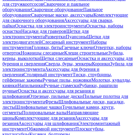
для стружкоотсосов
Сварочное и паяльное
оборудование
Сварочное оборудование
Паяльное
оборудование
Сварочные маски, аксессуары
Комплектующие
для сварочного оборудования
Аксессуары для сварки,
пайки
Оснастка для электроинструмента
Оснастка, наборы
оснастки
Насадки для граверов
Щетки для
электроинструмента
Развертки
Пуансоны
Щетки для
электродвигателей
Слесарный инструмент
Наборы
инструментов
Головки, биты
Гаечные ключи
Отвертки, наборы
отверток
Ножницы слесарные
Клещи строительные
Зубила,
керны, выколотки
Щетки слесарные
Оснастка и аксессуары для
бурения и сверления
Сверла, буры, зенкеры
Коронки
Зубила для
электроинструмента
Аксессуары для бурения и
сверления
Столярный инструмент
Тиски, струбцины,
гейферные зажимы
Ручные пилы, ножовки
Молотки, кувалды,
киянки
Напильники
Ручные стамески
Рубанки, рашпили
ручные
Оснастка и аксессуары для резания и
шлифования
Отрезные, пильные диски
Пильные полотна для
электроинструмента
Фрезы
Шлифовальные диски, насадки,
листы
Шлифовальные чашки
Точильные камни, круги,
сегменты
Полировальные валы
Направляющие
шины
Комплектующие для резания
Аксессуары для
резания
Аксессуары для шлифования
Электромонтажный
инструмент
Обжимной инструмент
Плоскогубцы,
круглогубцы
Кусачки, болторезы,