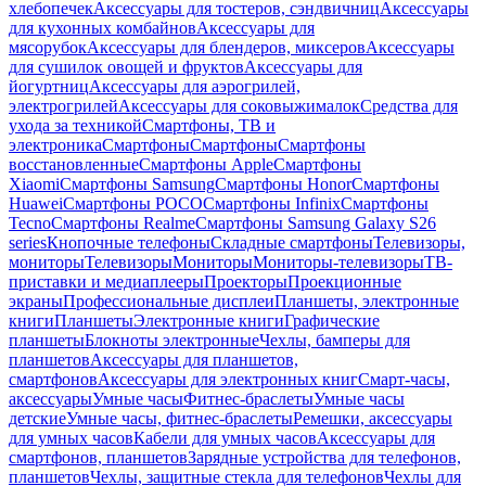
хлебопечек
Аксессуары для тостеров, сэндвичниц
Аксессуары
для кухонных комбайнов
Аксессуары для
мясорубок
Аксессуары для блендеров, миксеров
Аксессуары
для сушилок овощей и фруктов
Аксессуары для
йогуртниц
Аксессуары для аэрогрилей,
электрогрилей
Аксессуары для соковыжималок
Средства для
ухода за техникой
Смартфоны, ТВ и
электроника
Смартфоны
Смартфоны
Смартфоны
восстановленные
Смартфоны Apple
Смартфоны
Xiaomi
Смартфоны Samsung
Смартфоны Honor
Смартфоны
Huawei
Смартфоны POCO
Смартфоны Infinix
Смартфоны
Tecno
Смартфоны Realme
Смартфоны Samsung Galaxy S26
series
Кнопочные телефоны
Складные смартфоны
Телевизоры,
мониторы
Телевизоры
Мониторы
Мониторы-телевизоры
ТВ-
приставки и медиаплееры
Проекторы
Проекционные
экраны
Профессиональные дисплеи
Планшеты, электронные
книги
Планшеты
Электронные книги
Графические
планшеты
Блокноты электронные
Чехлы, бамперы для
планшетов
Аксессуары для планшетов,
смартфонов
Аксессуары для электронных книг
Смарт-часы,
аксессуары
Умные часы
Фитнес-браслеты
Умные часы
детские
Умные часы, фитнес-браслеты
Ремешки, аксессуары
для умных часов
Кабели для умных часов
Аксессуары для
смартфонов, планшетов
Зарядные устройства для телефонов,
планшетов
Чехлы, защитные стекла для телефонов
Чехлы для