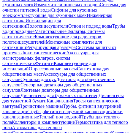
кухонных моек
Измельчители пищевых отходов
Системы для
очистки питьевой воды
Сифоны для кухонных
моек
Комплектующие для кухонных моек
Инженерная
сантехника
Инсталляции для
сантехники
Полотенцесушители
Отвод и подвод воды
Трубы
водопроводные
Магистральные фильтры, системы
сантехнические
Комплектующие для радиаторов,
полотенцесушителей
Монтажные комплекты для
сантехники
Регулирующая арматура
Системы защиты от
протечек
Люки сантехнические
Аксессуары для
магистральных фильтров, систем
сантехнических
Фитинги
Комплектующие для
инсталляций
Опрессовочные насосы
Сантехника для
общественных мест
Аксессуары для общественных
санузлов
Сушилки для рук
Дозаторы для общественных
санузлов
Сенсорные дозаторы для общественных
санузлов
Локтевые дозаторы для общественных
санузлов
Диспенсеры для бумажных полотенец
Диспенсеры
для туалетной бумаги
Канализация
Тросы сантехнические,
вантузы
Прочистные машины
Трубы, фитинги внутренней
канализации
Трубы, фитинги наружной канализации
Люки
канализационные
Теплый пол водяной
Трубы для теплого
пола
Коллекторы и комплектующие
Термостатика для теплого
пола
Автоматика для теплого
пола
Строительство
Строительные смеси и грунтовки
Клеевые