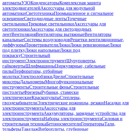
автоматы
УЗО
Конденсаторы
Комплексная защита
электродвигателей
Аксессуары для модульной
автоматики
Светотехника
Промышленное и сигнальное
освещение
Светодиодные ленты
Точечные
светильники
Трековые светильники
Аксессуары для
светотехники
Аксессуары для светодиодных
лент
Вентиляция
Вентиляторы вытяжные
Вентиляторы
канальные
Системы воздуховодов
Решетки вентиляционные,
диффузоры
Проветриватели
Люки
Люки ревизионные
Люки
под плитку
Люки напольные
Люки под
покраску
Строительный
инструмент
Электроинструмент
Шуруповерты,
гайковерты
Шлифмашины
Циркулярные, сабельные
пилы
Перфораторы, отбойные
молотки
Электролобзики
Дрели
Строительные
миксеры
Дальномеры
Многофункциональные
инструменты
Строительные фены
Строительные
пистолеты
Фрезеры
Рубанки, стамески
электрические
Краскопульты
Степлеры,
гвоздезабиватели
Электрические ножницы, резаки
Насадки для
электроинструмента
Аксессуары для
электроинструмента
Аккумуляторы, зарядные устройства для
электроинструмента
Наборы электроинструмента
Силовая и
строительная техника
Бетоносмесители
Генераторы
Тали,
тельферы
Такелаж
Виброплиты, глубинные