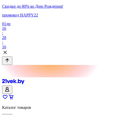
Скидки до 80% ко Дню Рождения!
промокод HAPPY22
01
дн
16
:
28
:
16
Каталог товаров