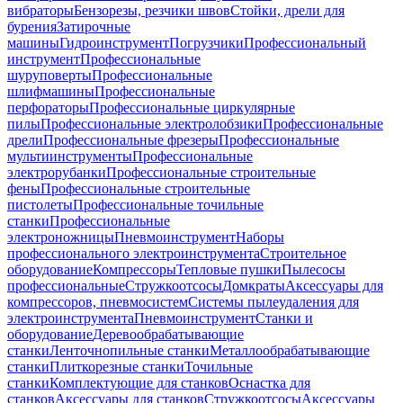
вибраторы
Бензорезы, резчики швов
Стойки, дрели для
бурения
Затирочные
машины
Гидроинструмент
Погрузчики
Профессиональный
инструмент
Профессиональные
шуруповерты
Профессиональные
шлифмашины
Профессиональные
перфораторы
Профессиональные циркулярные
пилы
Профессиональные электролобзики
Профессиональные
дрели
Профессиональные фрезеры
Профессиональные
мультиинструменты
Профессиональные
электрорубанки
Профессиональные строительные
фены
Профессиональные строительные
пистолеты
Профессиональные точильные
станки
Профессиональные
электроножницы
Пневмоинструмент
Наборы
профессионального электроинструмента
Строительное
оборудование
Компрессоры
Тепловые пушки
Пылесосы
профессиональные
Стружкоотсосы
Домкраты
Аксессуары для
компрессоров, пневмосистем
Системы пылеудаления для
электроинструмента
Пневмоинструмент
Станки и
оборудование
Деревообрабатывающие
станки
Ленточнопильные станки
Металлообрабатывающие
станки
Плиткорезные станки
Точильные
станки
Комплектующие для станков
Оснастка для
станков
Аксессуары для станков
Стружкоотсосы
Аксессуары