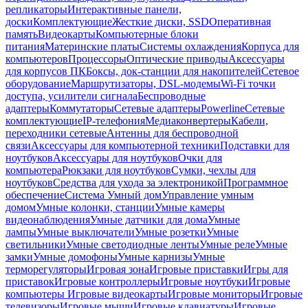
репликаторы
Интерактивные панели,
доски
Комплектующие
Жесткие диски, SSD
Оперативная
память
Видеокарты
Компьютерные блоки
питания
Материнские платы
Системы охлаждения
Корпуса для
компьютеров
Процессоры
Оптические приводы
Аксессуары
для корпусов ПК
Боксы, док-станции для накопителей
Сетевое
оборудование
Маршрутизаторы, DSL-модемы
Wi-Fi точки
доступа, усилители сигнала
Беспроводные
адаптеры
Коммутаторы
Сетевые адаптеры
Powerline
Сетевые
комплектующие
IP-телефония
Медиаконвертеры
Кабели,
переходники сетевые
Антенны для беспроводной
связи
Аксессуары для компьютерной техники
Подставки для
ноутбуков
Аксессуары для ноутбуков
Очки для
компьютера
Рюкзаки для ноутбуков
Сумки, чехлы для
ноутбуков
Средства для ухода за электроникой
Программное
обеспечение
Система Умный дом
Управление умным
домом
Умные колонки, станции
Умные камеры
видеонаблюдения
Умные датчики для дома
Умные
лампы
Умные выключатели
Умные розетки
Умные
светильники
Умные светодиодные ленты
Умные реле
Умные
замки
Умные домофоны
Умные карнизы
Умные
терморегуляторы
Игровая зона
Игровые приставки
Игры для
приставок
Игровые контроллеры
Игровые ноутбуки
Игровые
компьютеры
Игровые видеокарты
Игровые мониторы
Игровые
телевизоры
Игровые мыши
Игровые клавиатуры
Игровые