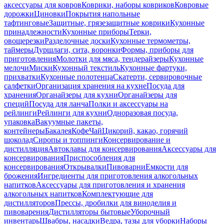
аксессуары для ковров
Коврики, наборы ковриков
Ковровые
дорожки
Циновки
Покрытия напольные
тафтинговые
Защитные, грязезащитные коврики
Кухонные
принадлежности
Кухонные приборы
Терки,
овощерезки
Разделочные доски
Кухонные термометры,
таймеры
Дуршлаги, сита, воронки
Формы, приборы для
приготовления
Молотки для мяса, тендерайзеры
Кухонные
мелочи
Миски
Кухонный текстиль
Кухонные фартуки,
прихватки
Кухонные полотенца
Скатерти, сервировочные
салфетки
Организация хранения на кухне
Посуда для
хранения
Органайзеры для кухни
Органайзеры для
специй
Посуда для ланча
Полки и аксессуары на
рейлинги
Рейлинги для кухни
Одноразовая посуда,
упаковка
Вакуумные пакеты,
контейнеры
Бакалея
Кофе
Чай
Цикорий, какао, горячий
шоколад
Сиропы и топпинги
Консервирование и
дистилляция
Автоклавы для консервирования
Аксессуары для
консервирования
Приспособления для
консервирования
Открывалки
Пивоварни
Емкости для
брожения
Ингредиенты для приготовления алкогольных
напитков
Аксессуары для приготовления и хранения
алкогольных напитков
Комплектующие для
дистилляторов
Прессы, дробилки для виноделия и
пивоварения
Дистилляторы бытовые
Уборочный
инвентарь
Швабры, насадки
Ведра, тазы для уборки
Наборы