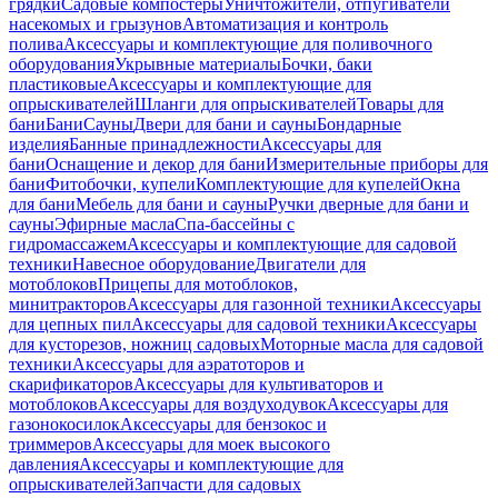
грядки
Садовые компостеры
Уничтожители, отпугиватели
насекомых и грызунов
Автоматизация и контроль
полива
Аксессуары и комплектующие для поливочного
оборудования
Укрывные материалы
Бочки, баки
пластиковые
Аксессуары и комплектующие для
опрыскивателей
Шланги для опрыскивателей
Товары для
бани
Бани
Сауны
Двери для бани и сауны
Бондарные
изделия
Банные принадлежности
Аксессуары для
бани
Оснащение и декор для бани
Измерительные приборы для
бани
Фитобочки, купели
Комплектующие для купелей
Окна
для бани
Мебель для бани и сауны
Ручки дверные для бани и
сауны
Эфирные масла
Спа-бассейны с
гидромассажем
Аксессуары и комплектующие для садовой
техники
Навесное оборудование
Двигатели для
мотоблоков
Прицепы для мотоблоков,
минитракторов
Аксессуары для газонной техники
Аксессуары
для цепных пил
Аксессуары для садовой техники
Аксессуары
для кусторезов, ножниц садовых
Моторные масла для садовой
техники
Аксессуары для аэратоторов и
скарификаторов
Аксессуары для культиваторов и
мотоблоков
Аксессуары для воздуходувок
Аксессуары для
газонокосилок
Аксессуары для бензокос и
триммеров
Аксессуары для моек высокого
давления
Аксессуары и комплектующие для
опрыскивателей
Запчасти для садовых