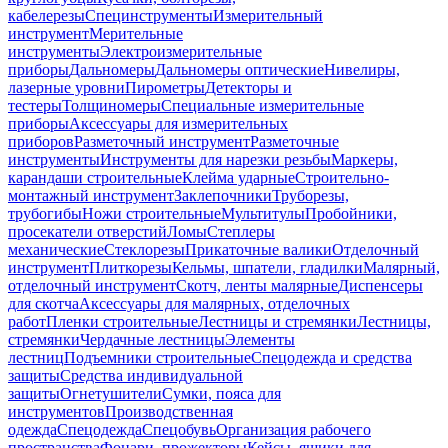
кабелерезы
Специнструменты
Измерительный
инструмент
Мерительные
инструменты
Электроизмерительные
приборы
Дальномеры
Дальномеры оптические
Нивелиры,
лазерные уровни
Пирометры
Детекторы и
тестеры
Толщиномеры
Специальные измерительные
приборы
Аксессуары для измерительных
приборов
Разметочный инструмент
Разметочные
инструменты
Инструменты для нарезки резьбы
Маркеры,
карандаши строительные
Клейма ударные
Строительно-
монтажный инструмент
Заклепочники
Труборезы,
трубогибы
Ножи строительные
Мультитулы
Пробойники,
просекатели отверстий
Ломы
Степлеры
механические
Стеклорезы
Прикаточные валики
Отделочный
инструмент
Плиткорезы
Кельмы, шпатели, гладилки
Малярный,
отделочный инструмент
Скотч, ленты малярные
Диспенсеры
для скотча
Аксессуары для малярных, отделочных
работ
Пленки строительные
Лестницы и стремянки
Лестницы,
стремянки
Чердачные лестницы
Элементы
лестниц
Подъемники строительные
Спецодежда и средства
защиты
Средства индивидуальной
защиты
Огнетушители
Сумки, пояса для
инструментов
Производственная
одежда
Спецодежда
Спецобувь
Организация рабочего
пространства
Фонари, прожекторы
Кейсы, ящики для