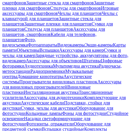
смартфонов
Защитные стекла для смартфонов
Защитные
пленки для смартфонов
Стилусы для смартфонов
Игровые
аксессуары для смартфонов
Чехлы для планшетов
Чехлы с
клавиатурой для планшетов
Защитные стекла для
планшетов
Защитные пленки для планшетов
Сумки для
планшетов
Стилусы для планшетов
Аксессуары для
планшетов, смартфонов
Кабели для телефонов,
планшетов
Фото,
видеосъемка
Фотоаппараты
Видеокамеры
Экшн-камеры
Карты
памяти
Объективы
Вспышки
Аксессуары для камер
Сумки и
чехлы для камер
Зарядные устройства, аккумуляторы для фото,
видеокамер
Аксессуары для объективов
Штативы
Цифровые
фоторамки
Аудиотехника
Мультимедиа акустика
Радиочасы,
метеостанции
Радиоприемники
Музыкальные
центры
Домашние кинотеатры
Акустические
системы
Проигрыватели виниловых пластинок
Аксессуары
для виниловых проигрывателей
Виниловые
пластинки
Инсталляционная акустика
Трансляционные
усилители
Аксессуары для аудиотехники
Комплектующие для
акустики
Акустические кабели
Подставки, стойки для
акустики
Сумки, чехлы для акустики
Оборудование для
фотостудии
Кольцевые лампы
Фоны для фотостудии
Студийное
освещение
Насадки светоформирующие для
фотостудии
Фотозонты, отражатели
Оборудование для
предметной съемки
Вспышки студийные
Комплекты