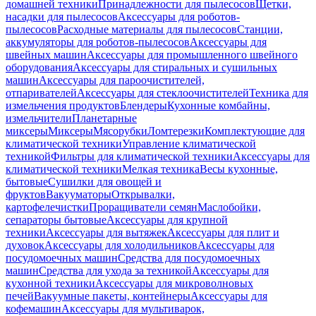
домашней техники
Принадлежности для пылесосов
Щетки,
насадки для пылесосов
Аксессуары для роботов-
пылесосов
Расходные материалы для пылесосов
Станции,
аккумуляторы для роботов-пылесосов
Аксессуары для
швейных машин
Аксессуары для промышленного швейного
оборудования
Аксессуары для стиральных и сушильных
машин
Аксессуары для пароочистителей,
отпаривателей
Аксессуары для стеклоочистителей
Техника для
измельчения продуктов
Блендеры
Кухонные комбайны,
измельчители
Планетарные
миксеры
Миксеры
Мясорубки
Ломтерезки
Комплектующие для
климатической техники
Управление климатической
техникой
Фильтры для климатической техники
Аксессуары для
климатической техники
Мелкая техника
Весы кухонные,
бытовые
Сушилки для овощей и
фруктов
Вакууматоры
Открывалки,
картофелечистки
Проращиватели семян
Маслобойки,
сепараторы бытовые
Аксессуары для крупной
техники
Аксессуары для вытяжек
Аксессуары для плит и
духовок
Аксессуары для холодильников
Аксессуары для
посудомоечных машин
Средства для посудомоечных
машин
Средства для ухода за техникой
Аксессуары для
кухонной техники
Аксессуары для микроволновых
печей
Вакуумные пакеты, контейнеры
Аксессуары для
кофемашин
Аксессуары для мультиварок,