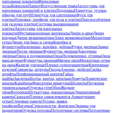
напольные покрытия
Виниловые
полы
Ковролин
Паркет
Искусственная трава
Аксессуары для
напольных покрытий и плитки
Подложка
Плинтусы, уголки,
обводы для труб
Плинтусы для сантехники
Фуги для
плитки
Порожки, профили для пола и плитки
Приспособления
для укладки плитки
Системы выравнивания
плитки
Аксессуары для напольных
покрытий
Реставрационные материалы
Двери и арки
Двери
входные
Двери межкомнатные
Арки межкомнатные
Москитные
сетки
Двери для бани и сауны
Коробки и
фурнитура
Наличники, коробки, доборы
Ручки дверные
Замки
дверные
Петли дверные
Фурнитура дверная
Доводчики
дверные
Окна и подоконники
Окна
Подоконники, отливы
Окна
мансардные
Фурнитура оконная
Мягкие окна
Москитные сетки
на окна
Жалюзи уличные
Пленки солнцезащитные
Крепежные
изделия
Саморезы, шурупы
Гвозди
Анкеры, дюбели
Скобы,
штифты
Перфорированный крепеж
Гайки,
шайбы
Заклепки
Болты, винты, шпильки
Хомуты
Химические
анкеры
Карабины
Фиксаторы арматуры
Шплинты
Пружины
универсальные
Отделка стен
Обои
Жидкие
обои
Фотообои
Штукатурки декоративные
Декоративный
камень
Скинали
Пленки самоклеящиеся
Армирующие
сетки
Стеновые панели
Уголки, маяки,
профили
Вагонка
Стеклохолсты, флизелин
Экраны для
радиаторов
Отделка потолка
Потолочные системы
Потолочные