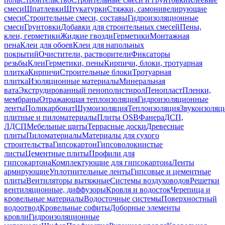
смеси
Шпатлевки
Штукатурки
Стяжки, самонивелирующие
смеси
Строительные смеси, составы
Гидроизоляционные
смеси
Грунтовки
Добавки для строительных смесей
Пены,
клеи, герметики
Жидкие гвозди
Герметики
Монтажная
пена
Клеи для обоев
Клеи для напольных
покрытий
Очистители, растворители
Фиксаторы
резьбы
Клеи
Герметики, пены
Кирпичи, блоки, тротуарная
плитка
Кирпичи
Строительные блоки
Тротуарная
плитка
Изоляционные материалы
Минеральная
вата
Экструдированный пенополистирол
Пенопласт
Пленки,
мембраны
Отражающая теплоизоляция
Гидроизоляционные
ленты
Поликарбонат
Шумоизоляция
Теплоизоляция
Звукоизоляц
плитные и пиломатериалы
Плиты OSB
Фанера
ДСП,
ЛДСП
Мебельные щиты
Террасные доски
Древесные
плиты
Пиломатериалы
Материалы для сухого
строительства
Гипсокартон
Гипсоволокнистые
листы
Цементные плиты
Профили для
гипсокартона
Комплектующие для гипсокартона
Ленты
армирующие
Уплотнительные ленты
Гипсовые и цементные
плиты
Вентиляторы вытяжные
Системы воздуховодов
Решетки
вентиляционные, диффузоры
Кровля и водосток
Черепица и
кровельные материалы
Водосточные системы
Поверхностный
водоотвод
Кровельные софиты
Доборные элементы
кровли
Гидроизоляционные