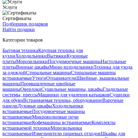
Услуги
Сертификаты
Подборщик подарков
Найти подарки
Категории товаров
Бытовая техника
Крупная техника для
кухни
Холодильники
Вытяжки
Кухонные
плиты
Морозильники
Посудомоечные машины
Настольные
плиты
Винные шкафы
Мини-холодильники
Техника для ухода
за одеждой
Стиральные машины
Стиральные машины
встраиваемые
Утюги
Отпариватели
Швейные, вышивальные
машины
Промышленные швейные
машины
Оверлоки
Сушильные машины, шкафы
Гладильные
системы, прессы
Машинки для удаления катышков
Сушилки
для обуви
Встраиваемая техника, оборудование
Варочные
панели
Духовые шкафы
Холодильники
встраиваемые
Посудомоечные машины
встраиваемые
Микроволновые печи
встраиваемые
Кофемашины встраиваемые
Комплекты
встраиваемой техники
Морозильники
встраиваемые
Измельчители пищевых отходов
Шкафы для