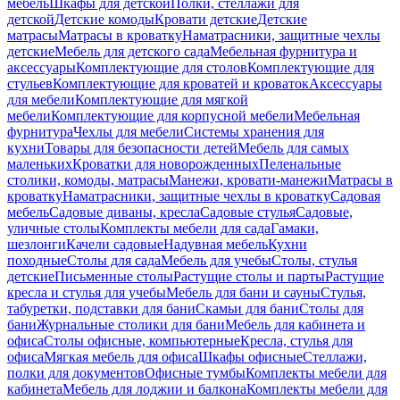
мебель
Шкафы для детской
Полки, стеллажи для
детской
Детские комоды
Кровати детские
Детские
матрасы
Матрасы в кроватку
Наматрасники, защитные чехлы
детские
Мебель для детского сада
Мебельная фурнитура и
аксессуары
Комплектующие для столов
Комплектующие для
стульев
Комплектующие для кроватей и кроваток
Аксессуары
для мебели
Комплектующие для мягкой
мебели
Комплектующие для корпусной мебели
Мебельная
фурнитура
Чехлы для мебели
Системы хранения для
кухни
Товары для безопасности детей
Мебель для самых
маленьких
Кроватки для новорожденных
Пеленальные
столики, комоды, матрасы
Манежи, кровати-манежи
Матрасы в
кроватку
Наматрасники, защитные чехлы в кроватку
Садовая
мебель
Садовые диваны, кресла
Садовые стулья
Садовые,
уличные столы
Комплекты мебели для сада
Гамаки,
шезлонги
Качели садовые
Надувная мебель
Кухни
походные
Столы для сада
Мебель для учебы
Столы, стулья
детские
Письменные столы
Растущие столы и парты
Растущие
кресла и стулья для учебы
Мебель для бани и сауны
Стулья,
табуретки, подставки для бани
Скамьи для бани
Столы для
бани
Журнальные столики для бани
Мебель для кабинета и
офиса
Столы офисные, компьютерные
Кресла, стулья для
офиса
Мягкая мебель для офиса
Шкафы офисные
Стеллажи,
полки для документов
Офисные тумбы
Комплекты мебели для
кабинета
Мебель для лоджии и балкона
Комплекты мебели для