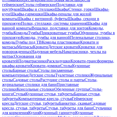
геймерские
Столы геймерские
Подставки для
ноутбуков
Шкафы и стеллажи
Шкафы
Стенки, горки
Шкафы-
купе
Шкафы-гармошки
Шкафы-пеналы для жилой
комнаты
Шкафы с витриной, буфеты
Шкафы, секции в
прихожую
Полки, стеллажи, системы хранения
Шкафы для
ванной комнаты
Вешалки, подставки для зонтов
Комоды,
тумбы
Комоды
Тумбы
Прикроватные тумбы
Обувницы, тумбы в
прихожую
Комоды, тумбы для ванной
Пеленальные столики,
комоды
Тумбы под ТВ
Комоды пластиковые
Кровати и
матрасы
Матрасы
Кровати
Детские кровати
Кроватки для
новорожденных
Надувная мебель
Наматрасники, чехлы на
матрас
Основания для
кроватей
Подматрасники
Раскладушки
Кровати-трансформеры,
шкафы-кровати
Кровати-домики
Столы
Кухонные
столы
Барные столы
Столы письменные,
компьютерные
Детские столы
Туалетные столики
Журнальные
столы
Садовые столы
Растущие столы и парты
Столы,
журнальные столики для бани
Приставные
столики
Консольные столики
Обеденные группы
Столы-
книги
Стулья
Кухонные стулья, табуреты
Барные стулья,
табуреты
Компьютерные кресла, стулья
Геймерские
кресла
Детские стулья, табуреты
Банкетки, скамьи
Садовые
кресла, стулья, табуреты
Стулья, табуреты для бани
Стульчики
для кормления
Кухня
Кухонный гарнитур
Кухонные