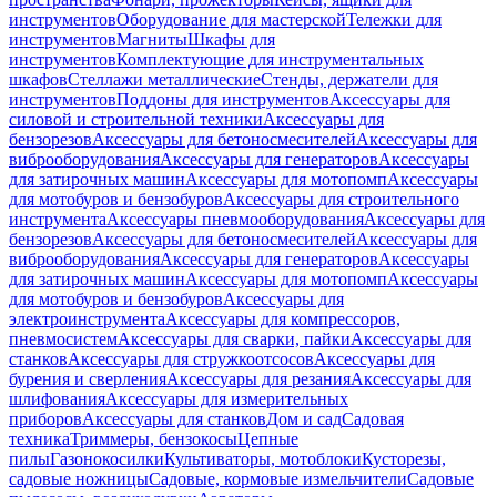
инструментов
Оборудование для мастерской
Тележки для
инструментов
Магниты
Шкафы для
инструментов
Комплектующие для инструментальных
шкафов
Стеллажи металлические
Стенды, держатели для
инструментов
Поддоны для инструментов
Аксессуары для
силовой и строительной техники
Аксессуары для
бензорезов
Аксессуары для бетоносмесителей
Аксессуары для
виброоборудования
Аксессуары для генераторов
Аксессуары
для затирочных машин
Аксессуары для мотопомп
Аксессуары
для мотобуров и бензобуров
Аксессуары для строительного
инструмента
Аксессуары пневмооборудования
Аксессуары для
бензорезов
Аксессуары для бетоносмесителей
Аксессуары для
виброоборудования
Аксессуары для генераторов
Аксессуары
для затирочных машин
Аксессуары для мотопомп
Аксессуары
для мотобуров и бензобуров
Аксессуары для
электроинструмента
Аксессуары для компрессоров,
пневмосистем
Аксессуары для сварки, пайки
Аксессуары для
станков
Аксессуары для стружкоотсосов
Аксессуары для
бурения и сверления
Аксессуары для резания
Аксессуары для
шлифования
Аксессуары для измерительных
приборов
Аксессуары для станков
Дом и сад
Садовая
техника
Триммеры, бензокосы
Цепные
пилы
Газонокосилки
Культиваторы, мотоблоки
Кусторезы,
садовые ножницы
Садовые, кормовые измельчители
Садовые