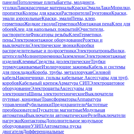
панели
Потолочные плиты
Багеты, молдинги,
уголки
Лакокрасочные материалы
Краски
Эмали
Лаки
Морилки,
пропитки
Колеры для краски
Растворители
Грунтовки
Краски,
эмали аэрозольные
Краски, эмали
Пены, клеи,
герметики
Жидкие гвозди
Герметики
Монтажная пена
Клеи для
обоев
Клеи для напольных покрытий
Очистители,
растворители
Фиксаторы резьбы
Клеи
Герметики,
пены
Электромонтажное оборудование
Розетки и
выключатели
Электрические звонки
Коробки
распределительные и подрозетники
Электропатроны
Вилки,
штепсели
Молниеприемники
Заземление
Электромонтажные
изделия
Клеммы
Средства диэлектрические
Трубки
термоусаживаемые
Изолирующие зажимы
Кабель и системы
для прокладки
Короба, трубы, металлорукав
Силовой
кабель
Наконечники, гильзы кабельные
Аксессуары для труб,
коробов
Кабельный крепеж
Арматура СИП
Электрощитовое
оборудование
Электрощиты
Аксессуары для
электрощита
Шины электротехнические
Выключатели
путевые, концевые
Трансформаторы
Аппаратура
управления
Рубильники
Предохранители
Частотные
преобразователи
Пускатели магнитные
Модульная
автоматика
Выключатели автоматические
Реле
Выключатели
нагрузки
Контакторы
Дополнительное модульное
оборудование
УЗИП
Автоматика пуска
двигателя
Дифференциальные