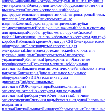
анкеры
Карабины
Фиксаторы арматуры
Шплинты
Пружины
универсальные
Электромонтажное оборудование
Розетки и
выключатели
Электрические звонки
Коробки
распределительные и подрозетники
Электропатроны
Вилки,
штепсели
Заземление
Электромонтажные
изделия
Клеммы
Средства диэлектрические
Трубки
термоусаживаемые
Изолирующие зажимы
Кабель и системы
для прокладки
Короба, трубы, металлорукав
Силовой
кабель
Наконечники, гильзы кабельные
Аксессуары для труб,
коробов
Кабельный крепеж
Арматура СИП
Электрощитовое
оборудование
Электрощиты
Аксессуары для
электрощита
Шины электротехнические
Выключатели
путевые, концевые
Трансформаторы
Аппаратура
управления
Рубильники
Предохранители
Частотные
преобразователи
Пускатели магнитные
Модульная
автоматика
Выключатели автоматические
Реле
Выключатели
нагрузки
Контакторы
Дополнительное модульное
оборудование
УЗИП
Автоматика пуска
двигателя
Дифференциальные
автоматы
УЗО
Конденсаторы
Комплексная защита
электродвигателей
Аксессуары для модульной
автоматики
Приборы учета
Счетчики газа
Счетчики
электроэнергии
Счетчики воды
Ремонт и отделка
Напольные
покрытия и
плитка
Плитка
Ламинат
Линолеум
Керамогранит
Спортивные