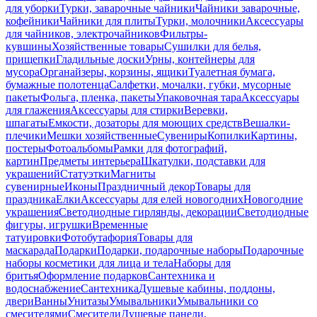
для уборки
Турки, заварочные чайники
Чайники заварочные,
кофейники
Чайники для плиты
Турки, молочники
Аксессуары
для чайников, электрочайников
Фильтры-
кувшины
Хозяйственные товары
Сушилки для белья,
прищепки
Гладильные доски
Урны, контейнеры для
мусора
Органайзеры, корзины, ящики
Туалетная бумага,
бумажные полотенца
Салфетки, мочалки, губки, мусорные
пакеты
Фольга, пленка, пакеты
Упаковочная тара
Аксессуары
для глажения
Аксессуары для стирки
Веревки,
шпагаты
Емкости, дозаторы для моющих средств
Вешалки-
плечики
Мешки хозяйственные
Сувениры
Копилки
Картины,
постеры
Фотоальбомы
Рамки для фотографий,
картин
Предметы интерьера
Шкатулки, подставки для
украшений
Статуэтки
Магниты
сувенирные
Иконы
Праздничный декор
Товары для
праздника
Елки
Аксессуары для елей новогодних
Новогодние
украшения
Светодиодные гирлянды, декорации
Светодиодные
фигуры, игрушки
Временные
татуировки
Фотобутафория
Товары для
маскарада
Подарки
Подарки, подарочные наборы
Подарочные
наборы косметики для лица и тела
Наборы для
бритья
Оформление подарков
Сантехника и
водоснабжение
Сантехника
Душевые кабины, поддоны,
двери
Ванны
Унитазы
Умывальники
Умывальники со
смесителями
Смесители
Душевые панели,