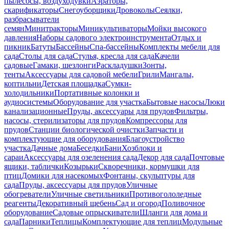
пылесосы, воздуходувки
Аэраторы,
скарификаторы
Снегоуборщики
Дровоколы
Сеялки,
разбрасыватели
семян
Минитракторы
Миникультиваторы
Мойки высокого
давления
Наборы садового электроинструмента
Отдых и
пикник
Батуты
Бассейны
Спа-бассейны
Комплекты мебели для
сада
Столы для сада
Стулья, кресла для сада
Качели
садовые
Гамаки, шезлонги
Раскладушки
Зонты,
тенты
Аксессуары для садовой мебели
Грили
Мангалы,
коптильни
Детская площадка
Сумки-
холодильники
Портативные колонки и
аудиосистемы
Оборудование для участка
Бытовые насосы
Люки
канализационные
Пруды, аксессуары для прудов
Фильтры,
насосы, стерилизаторы для прудов
Компрессоры для
прудов
Станции биологической очистки
Запчасти и
комплектующие для оборудования
Благоустройство
участка
Дачные дома
Беседки
Бани
Хозблоки и
сараи
Аксессуары для озеленения сада
Декор для сада
Почтовые
ящики, таблички
Козырьки
Скворечники, кормушки для
птиц
Домики для насекомых
Фонтаны, скульптуры для
сада
Пруды, аксессуары для прудов
Уличные
обогреватели
Уличные светильники
Противогололедные
реагенты
Декоративный щебень
Сад и огород
Поливочное
оборудование
Садовые опрыскиватели
Шланги для дома и
сада
Парники
Теплицы
Комплектующие для теплиц
Модульные