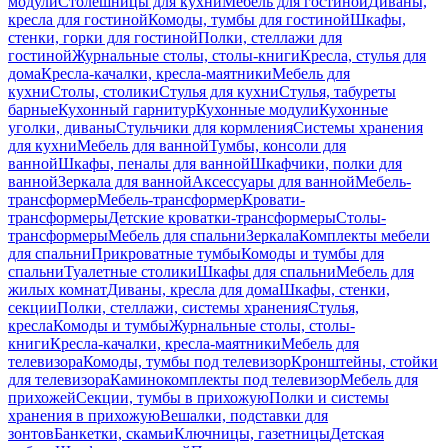
модули
Столешницы для кухни
Мебель для гостиной
Диваны,
кресла для гостиной
Комоды, тумбы для гостиной
Шкафы,
стенки, горки для гостиной
Полки, стеллажи для
гостиной
Журнальные столы, столы-книги
Кресла, стулья для
дома
Кресла-качалки, кресла-маятники
Мебель для
кухни
Столы, столики
Стулья для кухни
Стулья, табуреты
барные
Кухонный гарнитур
Кухонные модули
Кухонные
уголки, диваны
Стульчики для кормления
Системы хранения
для кухни
Мебель для ванной
Тумбы, консоли для
ванной
Шкафы, пеналы для ванной
Шкафчики, полки для
ванной
Зеркала для ванной
Аксессуары для ванной
Мебель-
трансформер
Мебель-трансформер
Кровати-
трансформеры
Детские кроватки-трансформеры
Столы-
трансформеры
Мебель для спальни
Зеркала
Комплекты мебели
для спальни
Прикроватные тумбы
Комоды и тумбы для
спальни
Туалетные столики
Шкафы для спальни
Мебель для
жилых комнат
Диваны, кресла для дома
Шкафы, стенки,
секции
Полки, стеллажи, системы хранения
Стулья,
кресла
Комоды и тумбы
Журнальные столы, столы-
книги
Кресла-качалки, кресла-маятники
Мебель для
телевизора
Комоды, тумбы под телевизор
Кронштейны, стойки
для телевизора
Каминокомплекты под телевизор
Мебель для
прихожей
Секции, тумбы в прихожую
Полки и системы
хранения в прихожую
Вешалки, подставки для
зонтов
Банкетки, скамьи
Ключницы, газетницы
Детская