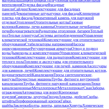
материалы
Шифер
Профнастил
Рулонная кровля
Кровельная
вентиляция
Отделка фасада
Фасадные
панели
Сайдинг
Комплектующие для фасадных
панелей
Декоративные штукатурки для фасада
Клинкерная
плитка для фасада
Декоративный камень для наружной
отделки
Отопление
Отопительные котлы
Газовые
колонки
Камины, печи-камины
Отопительные печи
Банные
печи
Водонагреватели
Радиаторы отопления, батареи
Теплый
пол
Теплые плинтусы
Системы антиобледенения
Управление
климатической техникой
Комплектующие для отопительного
оборудования
Стабилизаторы напряжения
Насосы
циркуляционные
Регулирующая арматура
Отвод и подвод
воды
Дымоходы и комплектующие
Управление климатической
техникой
Комплектующие для радиаторов
Комплектующие для
теплого пола
Топливо и аксессуары для отопительного
оборудования
Комплектующие для печей, каминов
Аксессуары
для каминов, печей
Комплектующие для отопительных котлов,
водонагревателей
Канализация
Тросы сантехнические,
вантузы
Прочистные машины
Трубы, фитинги внутренней
канализации
Трубы, фитинги наружной канализации
Люки
канализационные
Металлопрокат
Металлопрокат
Сваи
Заборы,
ограждения
Автоматика для ворот
Крепежные
изделия
Саморезы, шурупы
Гвозди
Анкеры, дюбели
Скобы,
штифты
Перфорированный крепеж
Гайки,
шайбы
Заклепки
Болты, винты, шпильки
Хомуты
Химические