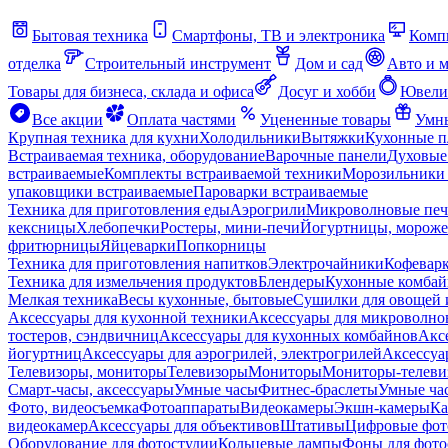
Бытовая техника
Смартфоны, ТВ и электроника
Комп
отделка
Строительный инструмент
Дом и сад
Авто и 
Товары для бизнеса, склада и офиса
Досуг и хобби
Ювели
Все акции
Оплата частями
Уцененные товары
Умны
Крупная техника для кухни
Холодильники
Вытяжки
Кухонные 
Встраиваемая техника, оборудование
Варочные панели
Духовые
встраиваемые
Комплекты встраиваемой техники
Морозильники 
упаковщики встраиваемые
Пароварки встраиваемые
Техника для приготовления еды
Аэрогрили
Микроволновые пе
кексницы
Хлебопечки
Ростеры, мини-печи
Йогуртницы, морож
фритюрницы
Яйцеварки
Попкорницы
Техника для приготовления напитков
Электрочайники
Кофевар
Техника для измельчения продуктов
Блендеры
Кухонные комбай
Мелкая техника
Весы кухонные, бытовые
Сушилки для овощей 
Аксессуары для кухонной техники
Аксессуары для микроволно
тостеров, сэндвичниц
Аксессуары для кухонных комбайнов
Акс
йогуртниц
Аксессуары для аэрогрилей, электрогрилей
Аксессуа
Телевизоры, мониторы
Телевизоры
Мониторы
Мониторы-телеви
Смарт-часы, аксессуары
Умные часы
Фитнес-браслеты
Умные ча
Фото, видеосъемка
Фотоаппараты
Видеокамеры
Экшн-камеры
Ка
видеокамер
Аксессуары для объективов
Штативы
Цифровые фот
Оборудование для фотостудии
Кольцевые лампы
Фоны для фото