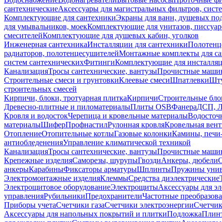
сантехнические
Аксессуары для магистральных фильтров, сист
Комплектующие для сантехники
Экраны для ванн, душевых по
для умывальников, моек
Комплектующие для унитазов, писсуар
смесителей
Комплектующие для душевых кабин, уголков
Инженерная сантехника
Инсталляции для сантехники
Полотенц
радиаторов, полотенцесушителей
Монтажные комплекты для с
систем сантехнических
Фитинги
Комплектующие для инсталля
Канализация
Тросы сантехнические, вантузы
Прочистные маши
Строительные смеси и грунтовки
Клеевые смеси
Шпатлевки
Шту
строительных смесей
Кирпичи, блоки, тротуарная плитка
Кирпичи
Строительные бло
Древесно-плитные и пиломатериалы
Плиты OSB
Фанера
ДСП, 
Кровля и водосток
Черепица и кровельные материалы
Водосточ
материалы
Шифер
Профнастил
Рулонная кровля
Кровельная вен
Отопление
Отопительные котлы
Газовые колонки
Камины, печи
антиобледенения
Управление климатической техникой
Канализация
Тросы сантехнические, вантузы
Прочистные маши
Крепежные изделия
Саморезы, шурупы
Гвозди
Анкеры, дюбели
анкеры
Карабины
Фиксаторы арматуры
Шплинты
Пружины унив
Электромонтажные изделия
Клеммы
Средства диэлектрические
Электрощитовое оборудование
Электрощиты
Аксессуары для э
управления
Рубильники
Предохранители
Частотные преобразов
Приборы учета
Счетчики газа
Счетчики электроэнергии
Счетчи
Аксессуары для напольных покрытий и плитки
Подложка
Плинт