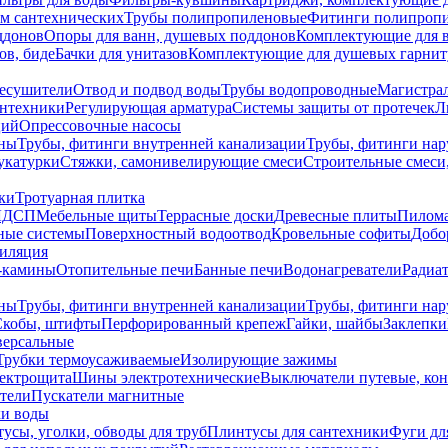
ем сантехнических
Трубы полипропиленовые
Фитинги полипроп
ддонов
Опоры для ванн, душевых поддонов
Комплектующие для 
ов, биде
Бачки для унитазов
Комплектующие для душевых гарнит
есушители
Отвод и подвод воды
Трубы водопроводные
Магистрал
антехники
Регулирующая арматура
Системы защиты от протечек
Л
ций
Опрессовочные насосы
ны
Трубы, фитинги внутренней канализации
Трубы, фитинги на
катурки
Стяжки, самонивелирующие смеси
Строительные смеси,
ки
Тротуарная плитка
ЛДСП
Мебельные щиты
Террасные доски
Древесные плиты
Пилом
ные системы
Поверхностный водоотвод
Кровельные софиты
Добо
тиляция
-камины
Отопительные печи
Банные печи
Водонагреватели
Радиат
ны
Трубы, фитинги внутренней канализации
Трубы, фитинги на
Скобы, штифты
Перфорированный крепеж
Гайки, шайбы
Заклепки
ерсальные
Трубки термоусаживаемые
Изолирующие зажимы
лектрощита
Шины электротехнические
Выключатели путевые, ко
атели
Пускатели магнитные
ки воды
усы, уголки, обводы для труб
Плинтусы для сантехники
Фуги дл