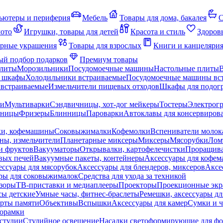
ьютеры и периферия
Мебель
Товары для дома, бакалея
С
мото
Игрушки, товары для детей
Красота и стиль
Здоров
рные украшения
Товары для взрослых
Книги и канцеляри
й подбор подарков
Премиум товары
плиты
Морозильники
Посудомоечные машины
Настольные плиты
 шкафы
Холодильники встраиваемые
Посудомоечные машины вс
встраиваемые
Измельчители пищевых отходов
Шкафы для подогр
чи
Мультиварки
Сэндвичницы, хот-дог мейкеры
Тостеры
Электрог
еницы
Фризеры
Блинницы
Пароварки
Автоклавы для консервиров
ки, кофемашины
Соковыжималки
Кофемолки
Вспениватели молок
ны, измельчители
Планетарные миксеры
Миксеры
Мясорубки
Лом
и фруктов
Вакууматоры
Открывалки, картофелечистки
Проращива
вых печей
Вакуумные пакеты, контейнеры
Аксессуары для кофе
ессуары для мясорубок
Аксессуары для блендеров, миксеров
Аксе
ры для соковыжималок
Средства для ухода за техникой
зоры
ТВ-приставки и медиаплееры
Проекторы
Проекционные эк
сы детские
Умные часы, фитнес-браслеты
Ремешки, аксессуары дл
рты памяти
Объективы
Вспышки
Аксессуары для камер
Сумки и ч
орамки
студии
Студийное освещение
Насадки светоформирующие для фо