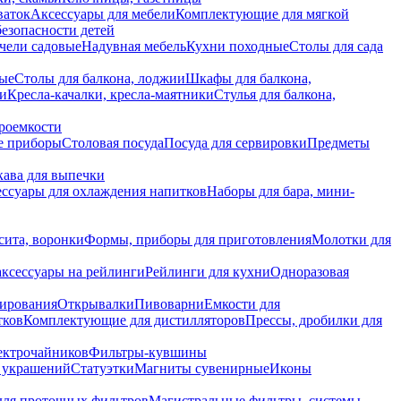
ваток
Аксессуары для мебели
Комплектующие для мягкой
безопасности детей
чели садовые
Надувная мебель
Кухни походные
Столы для сада
вые
Столы для балкона, лоджии
Шкафы для балкона,
ии
Кресла-качалки, кресла-маятники
Стулья для балкона,
роемкости
е приборы
Столовая посуда
Посуда для сервировки
Предметы
укава для выпечки
ссуары для охлаждения напитков
Наборы для бара, мини-
сита, воронки
Формы, приборы для приготовления
Молотки для
аксессуары на рейлинги
Рейлинги для кухни
Одноразовая
вирования
Открывалки
Пивоварни
Емкости для
тков
Комплектующие для дистилляторов
Прессы, дробилки для
лектрочайников
Фильтры-кувшины
я украшений
Статуэтки
Магниты сувенирные
Иконы
ля проточных фильтров
Магистральные фильтры, системы