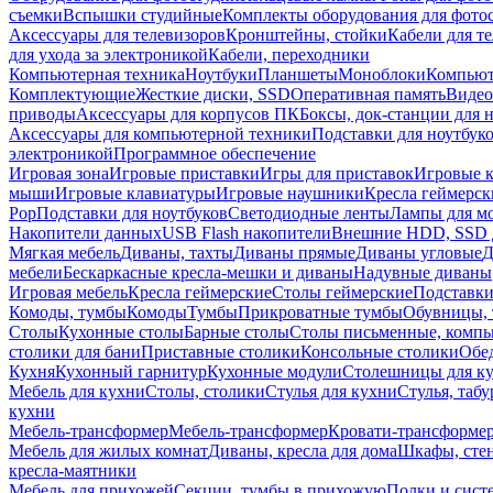
съемки
Вспышки студийные
Комплекты оборудования для фото
Аксессуары для телевизоров
Кронштейны, стойки
Кабели для т
для ухода за электроникой
Кабели, переходники
Компьютерная техника
Ноутбуки
Планшеты
Моноблоки
Компью
Комплектующие
Жесткие диски, SSD
Оперативная память
Видео
приводы
Аксессуары для корпусов ПК
Боксы, док-станции для 
Аксессуары для компьютерной техники
Подставки для ноутбук
электроникой
Программное обеспечение
Игровая зона
Игровые приставки
Игры для приставок
Игровые 
мыши
Игровые клавиатуры
Игровые наушники
Кресла геймерск
Pop
Подставки для ноутбуков
Светодиодные ленты
Лампы для м
Накопители данных
USB Flash накопители
Внешние HDD, SSD 
Мягкая мебель
Диваны, тахты
Диваны прямые
Диваны угловые
Д
мебели
Бескаркасные кресла-мешки и диваны
Надувные диваны
Игровая мебель
Кресла геймерские
Столы геймерские
Подставки
Комоды, тумбы
Комоды
Тумбы
Прикроватные тумбы
Обувницы, 
Столы
Кухонные столы
Барные столы
Столы письменные, комп
столики для бани
Приставные столики
Консольные столики
Обе
Кухня
Кухонный гарнитур
Кухонные модули
Столешницы для к
Мебель для кухни
Столы, столики
Стулья для кухни
Стулья, таб
кухни
Мебель-трансформер
Мебель-трансформер
Кровати-трансформе
Мебель для жилых комнат
Диваны, кресла для дома
Шкафы, стен
кресла-маятники
Мебель для прихожей
Секции, тумбы в прихожую
Полки и сист