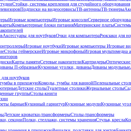
студии
Стойки, системы крепления для студийного оборудования
елевизоров
Подписки на видеосервисы
ТВ-антенны
ТВ-тюнеры
Ак
теры
Игровые компьютеры
Игровые консоли
Серверное оборудов
карты
Компьютерные блоки питания
Материнские платы
Системы
накопителей
ов
Аксессуары для ноутбуков
Очки для компьютера
Рюкзаки для но
контроллеры
Игровые ноутбуки
Игровые компьютеры
Игровые ви
ие
Столы геймерские
Игровые микрофоны
Игровая мультимедиа 
ониторов
диски
Карты памяти
Сетевые накопители
Картридеры
Оптические
иваны П-образные
Кухонные уголки, диваны
Диваны модульные
 для ноутбуков
тумбы в прихожую
Комоды, тумбы для ванной
Пеленальные стол
ьютерные
Детские столы
Туалетные столики
Журнальные столы
Са
денные группы
Столы-книги
ухни
уреты барные
Кухонный гарнитур
Кухонные модули
Кухонные угол
ры
Детские кроватки-трансформеры
Столы-трансформеры
ки, секции
Полки, стеллажи, системы хранения
Стулья, кресла
Ко
емы хранения в прихожую
Вешалки, подставки для зонтов
Банкет