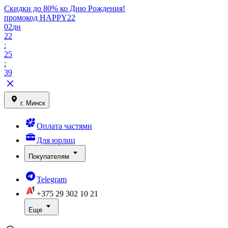
Скидки до 80% ко Дню Рождения!
промокод HAPPY22
02
дн
22
:
25
:
39
г. Минск
Оплата частями
Для юрлиц
Покупателям
Telegram
+375 29
302 10 21
Еще