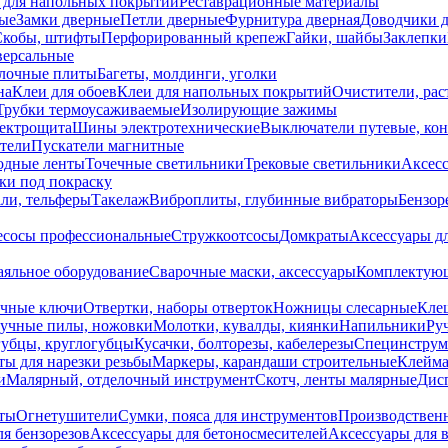
 для напольных покрытий
Реставрационные материалы
ые
Замки дверные
Петли дверные
Фурнитура дверная
Доводчики 
Скобы, штифты
Перфорированный крепеж
Гайки, шайбы
Заклепки
ерсальные
лочные плиты
Багеты, молдинги, уголки
на
Клеи для обоев
Клеи для напольных покрытий
Очистители, рас
Трубки термоусаживаемые
Изолирующие зажимы
лектрощита
Шины электротехнические
Выключатели путевые, ко
атели
Пускатели магнитные
одные ленты
Точечные светильники
Трековые светильники
Аксесс
и под покраску
ли, тельферы
Такелаж
Виброплиты, глубинные вибраторы
Бензор
сосы профессиональные
Стружкоотсосы
Домкраты
Аксессуары д
аяльное оборудование
Сварочные маски, аксессуары
Комплектующ
ечные ключи
Отвертки, наборы отверток
Ножницы слесарные
Кле
учные пилы, ножовки
Молотки, кувалды, киянки
Напильники
Ру
убцы, круглогубцы
Кусачки, болторезы, кабелерезы
Специнструм
ы для нарезки резьбы
Маркеры, карандаши строительные
Клейма
и
Малярный, отделочный инструмент
Скотч, ленты малярные
Дисп
иты
Огнетушители
Сумки, пояса для инструментов
Производствен
я бензорезов
Аксессуары для бетоносмесителей
Аксессуары для 