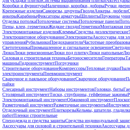
для укладки плитки
Системы выравнивания плитки
Аксессуары
Коробки и фурнитура
Наличники, коробки, доборы
Ручки дверн
Крепежные изделия
Саморезы, шурупы
Гвозди
Анкеры, дюбели
анкеры
Карабины
Фиксаторы арматуры
Шплинты
Пружины унив
Отделка потолка
Потолочные системы
Потолочные панели
Пото
Пены, клеи, герметики
Жидкие гвозди
Герметики
Монтажная пе
Электромонтажные изделия
Клеммы
Средства диэлектрические
Электрощитовое оборудование
Электрощиты
Аксессуары для э
управления
Рубильники
Предохранители
Частотные преобразов
Светотехника
Промышленное и сигнальное освещение
Светоди
Люки
Люки ревизионные
Люки под плитку
Люки напольные
Люк
Силовая и строительная техника
Бетоносмесители
Генераторы
Та
машины
Гидроинструмент
Погрузчики
Строительное оборудование
Компрессоры
Тепловые пушки
Пыле
электроинструмента
Пневмоинструмент
Сварочное и паяльное оборудование
Сварочное оборудование
П
пайки
Слесарный инструмент
Наборы инструментов
Головки, биты
Га
Столярный инструмент
Тиски, струбцины, гейферные зажимы
Р
Электромонтажный инструмент
Обжимной инструмент
Плоског
Разметочный инструмент
Разметочные инструменты
Инструмент
Отделочный инструмент
Плиткорезы
Кельмы, шпатели, гладилк
работ
Пленки строительные
Спецодежда и средства защиты
Средства индивидуальной защ
Аксессуары для силовой и строительной техники
Аксессуары дл