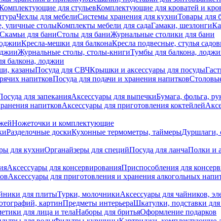
Комплектующие для стульев
Комплектующие для кроватей и кро
итура
Чехлы для мебели
Системы хранения для кухни
Товары для 
, уличные столы
Комплекты мебели для сада
Гамаки, шезлонги
Ка
Скамьи для бани
Столы для бани
Журнальные столики для бани
лоджии
Кресла-мешки для балкона
Кресла подвесные, стулья садо
оджии
Журнальные столы, столы-книги
Тумбы для балкона, лодж
я балкона, лоджии
ши, казаны
Посуда для СВЧ
Крышки и аксессуары для посуды
Гаст
орячих напитков
Посуда для подачи и хранения напитков
Столовы
Посуда для запекания
Аксессуары для выпечки
Бумага, фольга, р
хранения напитков
Аксессуары для приготовления коктейлей
Аксе
ожей
Ножеточки и комплектующие
ки
Разделочные доски
Кухонные термометры, таймеры
Дуршлаги, 
ры для кухни
Органайзеры для специй
Посуда для ланча
Полки и 
ия
Аксессуары для консервирования
Приспособления для консер
ков
Аксессуары для приготовления и хранения алкогольных напи
йники для плиты
Турки, молочники
Аксессуары для чайников, э
отографий, картин
Предметы интерьера
Шкатулки, подставки дл
етики для лица и тела
Наборы для бритья
Оформление подарков
льтры для воды
Фильтры-кувшины
Картриджи, комплектующие д