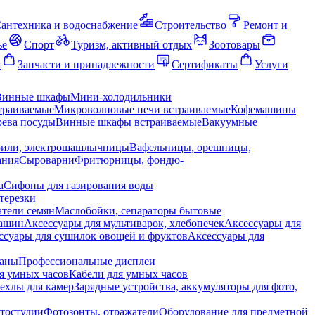
антехника и водоснабжение
Строительство
Ремонт и
ье
Спорт
Туризм, активный отдых
Зоотовары
я
Запчасти и принадлежности
Сертификаты
Услуги
Винные шкафы
Мини-холодильники
траиваемые
Микроволновые печи встраиваемые
Кофемашины
ева посуды
Винные шкафы встраиваемые
Вакуумные
рили, электрошашлычницы
Вафельницы, орешницы,
ания
Сыроварни
Фритюрницы, фондю-
а
Сифоны для газирования воды
терезки
тели семян
Маслобойки, сепараторы бытовые
машин
Аксессуары для мультиварок, хлебопечек
Аксессуары для
ссуары для сушилок овощей и фруктов
Аксессуары для
раны
Профессиональные дисплеи
я умных часов
Кабели для умных часов
ехлы для камер
Зарядные устройства, аккумуляторы для фото,
тостудии
Фотозонты, отражатели
Оборудование для предметной