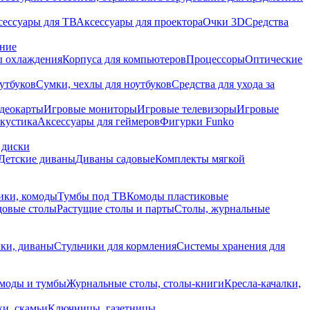
сессуары для ТВ
Аксессуары для проектора
Очки 3D
Средства
ание
 охлаждения
Корпуса для компьютеров
Процессоры
Оптические
утбуков
Сумки, чехлы для ноутбуков
Средства для ухода за
деокарты
Игровые мониторы
Игровые телевизоры
Игровые
акустика
Аксессуары для геймеров
Фигурки Funko
 диски
Детские диваны
Диваны садовые
Комплекты мягкой
ики, комоды
Тумбы под ТВ
Комоды пластиковые
довые столы
Растущие столы и парты
Столы, журнальные
ки, диваны
Стульчики для кормления
Системы хранения для
моды и тумбы
Журнальные столы, столы-книги
Кресла-качалки,
ки, скамьи
Ключницы, газетницы