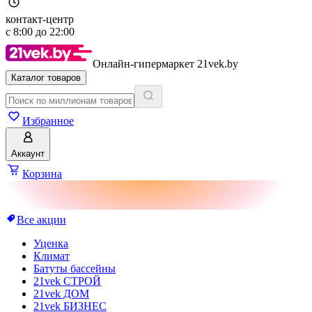
контакт-центр
с
8:00
до
22:00
Онлайн-гипермаркет 21vek.by
Каталог товаров
Избранное
Аккаунт
Корзина
Все акции
Уценка
Климат
Батуты бассейны
21vek СТРОЙ
21vek ДОМ
21vek БИЗНЕС