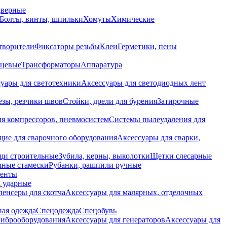
дверные
Болты, винты, шпильки
Хомуты
Химические
творители
Фиксаторы резьбы
Клеи
Герметики, пены
нцевые
Трансформаторы
Аппаратура
уары для светотехники
Аксессуары для светодиодных лент
езы, резчики швов
Стойки, дрели для бурения
Затирочные
ля компрессоров, пневмосистем
Системы пылеудаления для
ие для сварочного оборудования
Аксессуары для сварки,
щи строительные
Зубила, керны, выколотки
Щетки слесарные
чные стамески
Рубанки, рашпили ручные
енты
 ударные
енсеры для скотча
Аксессуары для малярных, отделочных
ная одежда
Спецодежда
Спецобувь
виброоборудования
Аксессуары для генераторов
Аксессуары для