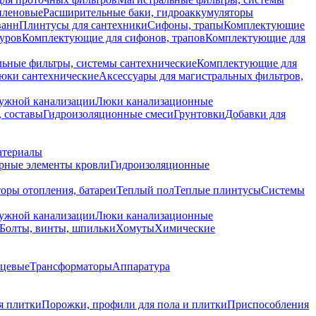
иленовые
Расширительные баки, гидроаккумуляторы
ванн
Плинтусы для сантехники
Сифоны, трапы
Комплектующие
уров
Комплектующие для сифонов, трапов
Комплектующие для
ьные фильтры, системы сантехнические
Комплектующие для
юки сантехнические
Аксессуары для магистральных фильтров,
ружной канализации
Люки канализационные
 составы
Гидроизоляционные смеси
Грунтовки
Добавки для
атериалы
рные элементы кровли
Гидроизоляционные
оры отопления, батареи
Теплый пол
Теплые плинтусы
Системы
ружной канализации
Люки канализационные
Болты, винты, шпильки
Хомуты
Химические
нцевые
Трансформаторы
Аппаратура
я плитки
Порожки, профили для пола и плитки
Приспособления