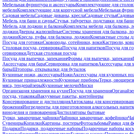
Мебельная фурнитура и аксессуары
Комплектующие для столов
мебели
Комплектующие для корпусной мебели
Мебельная фурн
Садовая мебель
Садовые диваны, кресла
Садовые стулья
Садовые
Мебель для бани и сауны
Стулья, табуретки, подставки для бани
Мебель для лоджии и балкона
Комплекты мебели для балкона, 
лоджии
Дверцы жалюзийные
Системы хранения для балкона, л
лоджии
Кресла, пуфы для балкона, лоджии
Компактные столы дл
Посуда для готовки
Сковороды, сотейники, воки
Кастрюли, ков
Столовая посуда, сервировка
Посуда для напитков
Посуда для г
сервировки
Детская столовая посуда
Посуда для выпечки, запекания
Формы для выпечки, запекания
Аксессуары для бара
Сервировка для напитков
Аксессуары для 
бары
Штопоры, открывалки для бутылок
Кухонные ножи, аксессуары
Ножи
Аксессуары для кухонных н
Кухонные принадлежности
Кухонные приборы
Терки, овощерез
мяса, тендерайзеры
Кухонные мелочи
Миски
Организация хранения на кухне
Посуда для хранения
Органайзе
посуда, упаковка
Вакуумные пакеты, контейнеры
Консервирование и дистилляция
Автоклавы для консервирован
брожения
Ингредиенты для приготовления алкогольных напит
виноделия и пивоварения
Дистилляторы бытовые
Турки, заварочные чайники
Чайники заварочные, кофейники
Ча
Сувениры
Копилки
Картины, постеры
Фотоальбомы
Рамки для ф
Подарки
Подарки, подарочные наборы
Подарочные наборы косм
Водоснабжение
Водонагреватели
Бытовые насосы
Проточные фи