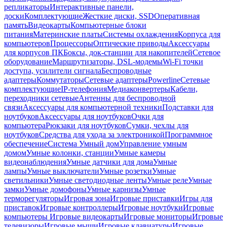
репликаторы
Интерактивные панели,
доски
Комплектующие
Жесткие диски, SSD
Оперативная
память
Видеокарты
Компьютерные блоки
питания
Материнские платы
Системы охлаждения
Корпуса для
компьютеров
Процессоры
Оптические приводы
Аксессуары
для корпусов ПК
Боксы, док-станции для накопителей
Сетевое
оборудование
Маршрутизаторы, DSL-модемы
Wi-Fi точки
доступа, усилители сигнала
Беспроводные
адаптеры
Коммутаторы
Сетевые адаптеры
Powerline
Сетевые
комплектующие
IP-телефония
Медиаконвертеры
Кабели,
переходники сетевые
Антенны для беспроводной
связи
Аксессуары для компьютерной техники
Подставки для
ноутбуков
Аксессуары для ноутбуков
Очки для
компьютера
Рюкзаки для ноутбуков
Сумки, чехлы для
ноутбуков
Средства для ухода за электроникой
Программное
обеспечение
Система Умный дом
Управление умным
домом
Умные колонки, станции
Умные камеры
видеонаблюдения
Умные датчики для дома
Умные
лампы
Умные выключатели
Умные розетки
Умные
светильники
Умные светодиодные ленты
Умные реле
Умные
замки
Умные домофоны
Умные карнизы
Умные
терморегуляторы
Игровая зона
Игровые приставки
Игры для
приставок
Игровые контроллеры
Игровые ноутбуки
Игровые
компьютеры
Игровые видеокарты
Игровые мониторы
Игровые
телевизоры
Игровые мыши
Игровые клавиатуры
Игровые