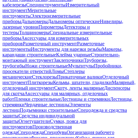
кабелерезы
Специнструменты
Измерительный
инструмент
Мерительные
инструменты
Электроизмерительные
приборы
Дальномеры
Дальномеры оптические
Нивелиры,
лазерные уровни
Пирометры
Детекторы и
тестеры
Толщиномеры
Специальные измерительные
приборы
Аксессуары для измерительных
приборов
Разметочный инструмент
Разметочные
инструменты
Инструменты для нарезки резьбы
Маркеры,
карандаши строительные
Клейма ударные
Строительно-
монтажный инструмент
Заклепочники
Труборезы,
трубогибы
Ножи строительные
Мультитулы
Пробойники,
просекатели отверстий
Ломы
Степлеры
механические
Стеклорезы
Прикаточные валики
Отделочный
инструмент
Плиткорезы
Кельмы, шпатели, гладилки
Малярный,
отделочный инструмент
Скотч, ленты малярные
Диспенсеры
для скотча
Аксессуары для малярных, отделочных
работ
Пленки строительные
Лестницы и стремянки
Лестницы,
стремянки
Чердачные лестницы
Элементы
лестниц
Подъемники строительные
Спецодежда и средства
защиты
Средства индивидуальной
защиты
Огнетушители
Сумки, пояса для
инструментов
Производственная
одежда
Спецодежда
Спецобувь
Организация рабочего
пространства
Фонари, прожекторы
Кейсы, ящики для