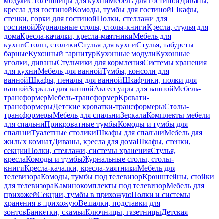
модули
Столешницы для кухни
Мебель для гостиной
Диваны,
кресла для гостиной
Комоды, тумбы для гостиной
Шкафы,
стенки, горки для гостиной
Полки, стеллажи для
гостиной
Журнальные столы, столы-книги
Кресла, стулья для
дома
Кресла-качалки, кресла-маятники
Мебель для
кухни
Столы, столики
Стулья для кухни
Стулья, табуреты
барные
Кухонный гарнитур
Кухонные модули
Кухонные
уголки, диваны
Стульчики для кормления
Системы хранения
для кухни
Мебель для ванной
Тумбы, консоли для
ванной
Шкафы, пеналы для ванной
Шкафчики, полки для
ванной
Зеркала для ванной
Аксессуары для ванной
Мебель-
трансформер
Мебель-трансформер
Кровати-
трансформеры
Детские кроватки-трансформеры
Столы-
трансформеры
Мебель для спальни
Зеркала
Комплекты мебели
для спальни
Прикроватные тумбы
Комоды и тумбы для
спальни
Туалетные столики
Шкафы для спальни
Мебель для
жилых комнат
Диваны, кресла для дома
Шкафы, стенки,
секции
Полки, стеллажи, системы хранения
Стулья,
кресла
Комоды и тумбы
Журнальные столы, столы-
книги
Кресла-качалки, кресла-маятники
Мебель для
телевизора
Комоды, тумбы под телевизор
Кронштейны, стойки
для телевизора
Каминокомплекты под телевизор
Мебель для
прихожей
Секции, тумбы в прихожую
Полки и системы
хранения в прихожую
Вешалки, подставки для
зонтов
Банкетки, скамьи
Ключницы, газетницы
Детская