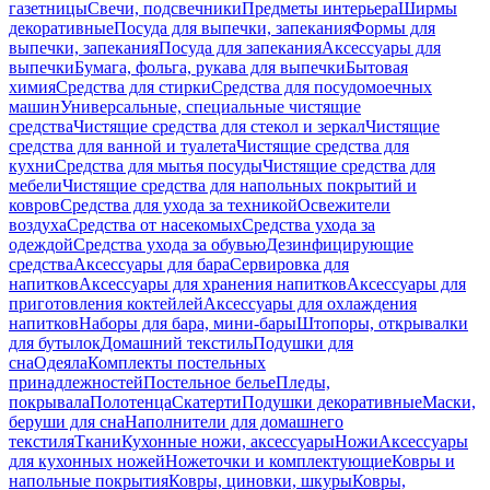
газетницы
Свечи, подсвечники
Предметы интерьера
Ширмы
декоративные
Посуда для выпечки, запекания
Формы для
выпечки, запекания
Посуда для запекания
Аксессуары для
выпечки
Бумага, фольга, рукава для выпечки
Бытовая
химия
Средства для стирки
Средства для посудомоечных
машин
Универсальные, специальные чистящие
средства
Чистящие средства для стекол и зеркал
Чистящие
средства для ванной и туалета
Чистящие средства для
кухни
Средства для мытья посуды
Чистящие средства для
мебели
Чистящие средства для напольных покрытий и
ковров
Средства для ухода за техникой
Освежители
воздуха
Средства от насекомых
Средства ухода за
одеждой
Средства ухода за обувью
Дезинфицирующие
средства
Аксессуары для бара
Сервировка для
напитков
Аксессуары для хранения напитков
Аксессуары для
приготовления коктейлей
Аксессуары для охлаждения
напитков
Наборы для бара, мини-бары
Штопоры, открывалки
для бутылок
Домашний текстиль
Подушки для
сна
Одеяла
Комплекты постельных
принадлежностей
Постельное белье
Пледы,
покрывала
Полотенца
Скатерти
Подушки декоративные
Маски,
беруши для сна
Наполнители для домашнего
текстиля
Ткани
Кухонные ножи, аксессуары
Ножи
Аксессуары
для кухонных ножей
Ножеточки и комплектующие
Ковры и
напольные покрытия
Ковры, циновки, шкуры
Ковры,