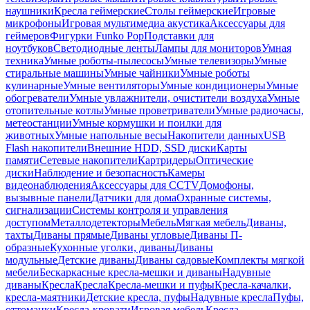
наушники
Кресла геймерские
Столы геймерские
Игровые
микрофоны
Игровая мультимедиа акустика
Аксессуары для
геймеров
Фигурки Funko Pop
Подставки для
ноутбуков
Светодиодные ленты
Лампы для мониторов
Умная
техника
Умные роботы-пылесосы
Умные телевизоры
Умные
стиральные машины
Умные чайники
Умные роботы
кулинарные
Умные вентиляторы
Умные кондиционеры
Умные
обогреватели
Умные увлажнители, очистители воздуха
Умные
отопительные котлы
Умные проветриватели
Умные радиочасы,
метеостанции
Умные кормушки и поилки для
животных
Умные напольные весы
Накопители данных
USB
Flash накопители
Внешние HDD, SSD диски
Карты
памяти
Сетевые накопители
Картридеры
Оптические
диски
Наблюдение и безопасность
Камеры
видеонаблюдения
Аксессуары для CCTV
Домофоны,
вызывные панели
Датчики для дома
Охранные системы,
сигнализации
Системы контроля и управления
доступом
Металлодетекторы
Мебель
Мягкая мебель
Диваны,
тахты
Диваны прямые
Диваны угловые
Диваны П-
образные
Кухонные уголки, диваны
Диваны
модульные
Детские диваны
Диваны садовые
Комплекты мягкой
мебели
Бескаркасные кресла-мешки и диваны
Надувные
диваны
Кресла
Кресла
Кресла-мешки и пуфы
Кресла-качалки,
кресла-маятники
Детские кресла, пуфы
Надувные кресла
Пуфы,
оттоманки
Кресла-кровати
Игровая мебель
Кресла