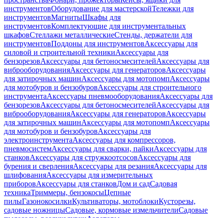
инструментов
Оборудование для мастерской
Тележки для
инструментов
Магниты
Шкафы для
инструментов
Комплектующие для инструментальных
шкафов
Стеллажи металлические
Стенды, держатели для
инструментов
Поддоны для инструментов
Аксессуары для
силовой и строительной техники
Аксессуары для
бензорезов
Аксессуары для бетоносмесителей
Аксессуары для
виброоборудования
Аксессуары для генераторов
Аксессуары
для затирочных машин
Аксессуары для мотопомп
Аксессуары
для мотобуров и бензобуров
Аксессуары для строительного
инструмента
Аксессуары пневмооборудования
Аксессуары для
бензорезов
Аксессуары для бетоносмесителей
Аксессуары для
виброоборудования
Аксессуары для генераторов
Аксессуары
для затирочных машин
Аксессуары для мотопомп
Аксессуары
для мотобуров и бензобуров
Аксессуары для
электроинструмента
Аксессуары для компрессоров,
пневмосистем
Аксессуары для сварки, пайки
Аксессуары для
станков
Аксессуары для стружкоотсосов
Аксессуары для
бурения и сверления
Аксессуары для резания
Аксессуары для
шлифования
Аксессуары для измерительных
приборов
Аксессуары для станков
Дом и сад
Садовая
техника
Триммеры, бензокосы
Цепные
пилы
Газонокосилки
Культиваторы, мотоблоки
Кусторезы,
садовые ножницы
Садовые, кормовые измельчители
Садовые