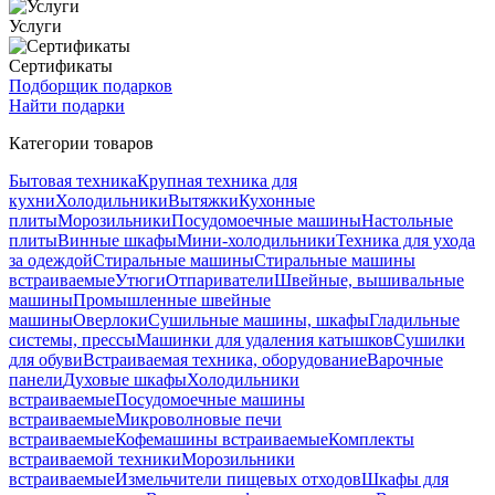
Услуги
Сертификаты
Подборщик подарков
Найти подарки
Категории товаров
Бытовая техника
Крупная техника для
кухни
Холодильники
Вытяжки
Кухонные
плиты
Морозильники
Посудомоечные машины
Настольные
плиты
Винные шкафы
Мини-холодильники
Техника для ухода
за одеждой
Стиральные машины
Стиральные машины
встраиваемые
Утюги
Отпариватели
Швейные, вышивальные
машины
Промышленные швейные
машины
Оверлоки
Сушильные машины, шкафы
Гладильные
системы, прессы
Машинки для удаления катышков
Сушилки
для обуви
Встраиваемая техника, оборудование
Варочные
панели
Духовые шкафы
Холодильники
встраиваемые
Посудомоечные машины
встраиваемые
Микроволновые печи
встраиваемые
Кофемашины встраиваемые
Комплекты
встраиваемой техники
Морозильники
встраиваемые
Измельчители пищевых отходов
Шкафы для