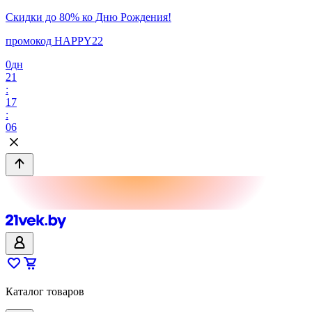
Скидки до 80% ко Дню Рождения!
промокод HAPPY22
0
дн
21
:
17
:
06
Каталог товаров