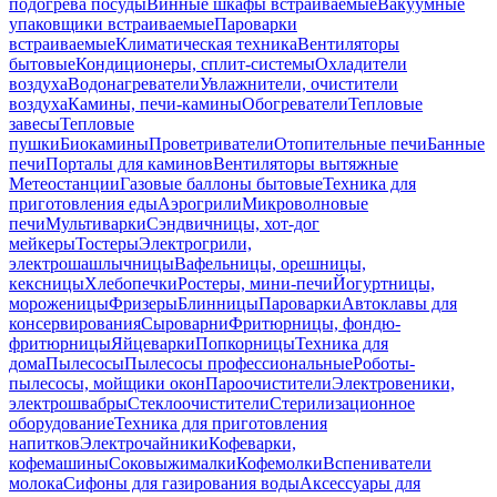
подогрева посуды
Винные шкафы встраиваемые
Вакуумные
упаковщики встраиваемые
Пароварки
встраиваемые
Климатическая техника
Вентиляторы
бытовые
Кондиционеры, сплит-системы
Охладители
воздуха
Водонагреватели
Увлажнители, очистители
воздуха
Камины, печи-камины
Обогреватели
Тепловые
завесы
Тепловые
пушки
Биокамины
Проветриватели
Отопительные печи
Банные
печи
Порталы для каминов
Вентиляторы вытяжные
Метеостанции
Газовые баллоны бытовые
Техника для
приготовления еды
Аэрогрили
Микроволновые
печи
Мультиварки
Сэндвичницы, хот-дог
мейкеры
Тостеры
Электрогрили,
электрошашлычницы
Вафельницы, орешницы,
кексницы
Хлебопечки
Ростеры, мини-печи
Йогуртницы,
мороженицы
Фризеры
Блинницы
Пароварки
Автоклавы для
консервирования
Сыроварни
Фритюрницы, фондю-
фритюрницы
Яйцеварки
Попкорницы
Техника для
дома
Пылесосы
Пылесосы профессиональные
Роботы-
пылесосы, мойщики окон
Пароочистители
Электровеники,
электрошвабры
Стеклоочистители
Стерилизационное
оборудование
Техника для приготовления
напитков
Электрочайники
Кофеварки,
кофемашины
Соковыжималки
Кофемолки
Вспениватели
молока
Сифоны для газирования воды
Аксессуары для