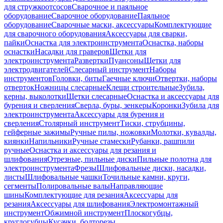
для стружкоотсосов
Сварочное и паяльное
оборудование
Сварочное оборудование
Паяльное
оборудование
Сварочные маски, аксессуары
Комплектующие
для сварочного оборудования
Аксессуары для сварки,
пайки
Оснастка для электроинструмента
Оснастка, наборы
оснастки
Насадки для граверов
Щетки для
электроинструмента
Развертки
Пуансоны
Щетки для
электродвигателей
Слесарный инструмент
Наборы
инструментов
Головки, биты
Гаечные ключи
Отвертки, наборы
отверток
Ножницы слесарные
Клещи строительные
Зубила,
керны, выколотки
Щетки слесарные
Оснастка и аксессуары для
бурения и сверления
Сверла, буры, зенкеры
Коронки
Зубила для
электроинструмента
Аксессуары для бурения и
сверления
Столярный инструмент
Тиски, струбцины,
гейферные зажимы
Ручные пилы, ножовки
Молотки, кувалды,
киянки
Напильники
Ручные стамески
Рубанки, рашпили
ручные
Оснастка и аксессуары для резания и
шлифования
Отрезные, пильные диски
Пильные полотна для
электроинструмента
Фрезы
Шлифовальные диски, насадки,
листы
Шлифовальные чашки
Точильные камни, круги,
сегменты
Полировальные валы
Направляющие
шины
Комплектующие для резания
Аксессуары для
резания
Аксессуары для шлифования
Электромонтажный
инструмент
Обжимной инструмент
Плоскогубцы,
круглогубцы
Кусачки, болторезы,