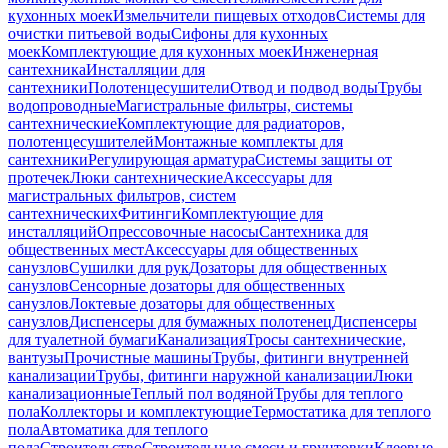
кухонных моек
Измельчители пищевых отходов
Системы для
очистки питьевой воды
Сифоны для кухонных
моек
Комплектующие для кухонных моек
Инженерная
сантехника
Инсталляции для
сантехники
Полотенцесушители
Отвод и подвод воды
Трубы
водопроводные
Магистральные фильтры, системы
сантехнические
Комплектующие для радиаторов,
полотенцесушителей
Монтажные комплекты для
сантехники
Регулирующая арматура
Системы защиты от
протечек
Люки сантехнические
Аксессуары для
магистральных фильтров, систем
сантехнических
Фитинги
Комплектующие для
инсталляций
Опрессовочные насосы
Сантехника для
общественных мест
Аксессуары для общественных
санузлов
Сушилки для рук
Дозаторы для общественных
санузлов
Сенсорные дозаторы для общественных
санузлов
Локтевые дозаторы для общественных
санузлов
Диспенсеры для бумажных полотенец
Диспенсеры
для туалетной бумаги
Канализация
Тросы сантехнические,
вантузы
Прочистные машины
Трубы, фитинги внутренней
канализации
Трубы, фитинги наружной канализации
Люки
канализационные
Теплый пол водяной
Трубы для теплого
пола
Коллекторы и комплектующие
Термостатика для теплого
пола
Автоматика для теплого
пола
Строительство
Строительные смеси и грунтовки
Клеевые