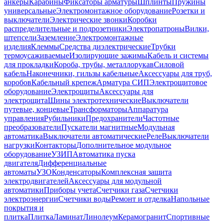
анкеры
Карабины
Фиксаторы арматуры
Шплинты
Пружины
универсальные
Электромонтажное оборудование
Розетки и
выключатели
Электрические звонки
Коробки
распределительные и подрозетники
Электропатроны
Вилки,
штепсели
Заземление
Электромонтажные
изделия
Клеммы
Средства диэлектрические
Трубки
термоусаживаемые
Изолирующие зажимы
Кабель и системы
для прокладки
Короба, трубы, металлорукав
Силовой
кабель
Наконечники, гильзы кабельные
Аксессуары для труб,
коробов
Кабельный крепеж
Арматура СИП
Электрощитовое
оборудование
Электрощиты
Аксессуары для
электрощита
Шины электротехнические
Выключатели
путевые, концевые
Трансформаторы
Аппаратура
управления
Рубильники
Предохранители
Частотные
преобразователи
Пускатели магнитные
Модульная
автоматика
Выключатели автоматические
Реле
Выключатели
нагрузки
Контакторы
Дополнительное модульное
оборудование
УЗИП
Автоматика пуска
двигателя
Дифференциальные
автоматы
УЗО
Конденсаторы
Комплексная защита
электродвигателей
Аксессуары для модульной
автоматики
Приборы учета
Счетчики газа
Счетчики
электроэнергии
Счетчики воды
Ремонт и отделка
Напольные
покрытия и
плитка
Плитка
Ламинат
Линолеум
Керамогранит
Спортивные