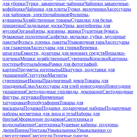
для уборки
Турки, заварочные чайники
Чайники заварочные,
кофейники
Чайники для плиты
Турки, молочники
Аксессуары
для чайников, электрочайников
Фильтры-
кувшины
Хозяйственные товары
Сушилки для белья,
прищепки
Гладильные доски
Урны, контейнеры для
мусора
Органайзеры, корзины, ящики
Туалетная бумага,
бумажные полотенца
Салфетки, мочалки, губки, мусорные
пакеты
Фольга, пленка, пакеты
Упаковочная тара
Аксессуары
для глажения
Аксессуары для стирки
Веревки,
шпагаты
Емкости, дозаторы для моющих средств
Вешалки-
плечики
Мешки хозяйственные
Сувениры
Копилки
Картины,
постеры
Фотоальбомы
Рамки для фотографий,
картин
Предметы интерьера
Шкатулки, подставки для
украшений
Статуэтки
Магниты
сувенирные
Иконы
Праздничный декор
Товары для
праздника
Елки
Аксессуары для елей новогодних
Новогодние
украшения
Светодиодные гирлянды, декорации
Светодиодные
фигуры, игрушки
Временные
татуировки
Фотобутафория
Товары для
маскарада
Подарки
Подарки, подарочные наборы
Подарочные
наборы косметики для лица и тела
Наборы для
бритья
Оформление подарков
Сантехника и
водоснабжение
Сантехника
Душевые кабины, поддоны,
двери
Ванны
Унитазы
Умывальники
Умывальники со
смесителями
Смесители
Душевые панели,