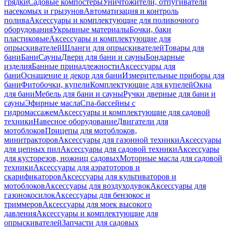
грядки
Садовые компостеры
Уничтожители, отпугиватели
насекомых и грызунов
Автоматизация и контроль
полива
Аксессуары и комплектующие для поливочного
оборудования
Укрывные материалы
Бочки, баки
пластиковые
Аксессуары и комплектующие для
опрыскивателей
Шланги для опрыскивателей
Товары для
бани
Бани
Сауны
Двери для бани и сауны
Бондарные
изделия
Банные принадлежности
Аксессуары для
бани
Оснащение и декор для бани
Измерительные приборы для
бани
Фитобочки, купели
Комплектующие для купелей
Окна
для бани
Мебель для бани и сауны
Ручки дверные для бани и
сауны
Эфирные масла
Спа-бассейны с
гидромассажем
Аксессуары и комплектующие для садовой
техники
Навесное оборудование
Двигатели для
мотоблоков
Прицепы для мотоблоков,
минитракторов
Аксессуары для газонной техники
Аксессуары
для цепных пил
Аксессуары для садовой техники
Аксессуары
для кусторезов, ножниц садовых
Моторные масла для садовой
техники
Аксессуары для аэратоторов и
скарификаторов
Аксессуары для культиваторов и
мотоблоков
Аксессуары для воздуходувок
Аксессуары для
газонокосилок
Аксессуары для бензокос и
триммеров
Аксессуары для моек высокого
давления
Аксессуары и комплектующие для
опрыскивателей
Запчасти для садовых