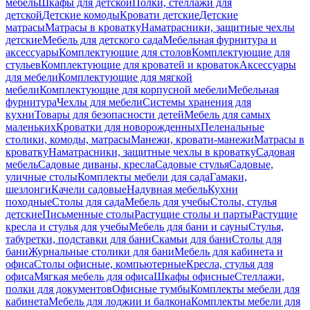
мебель
Шкафы для детской
Полки, стеллажи для
детской
Детские комоды
Кровати детские
Детские
матрасы
Матрасы в кроватку
Наматрасники, защитные чехлы
детские
Мебель для детского сада
Мебельная фурнитура и
аксессуары
Комплектующие для столов
Комплектующие для
стульев
Комплектующие для кроватей и кроваток
Аксессуары
для мебели
Комплектующие для мягкой
мебели
Комплектующие для корпусной мебели
Мебельная
фурнитура
Чехлы для мебели
Системы хранения для
кухни
Товары для безопасности детей
Мебель для самых
маленьких
Кроватки для новорожденных
Пеленальные
столики, комоды, матрасы
Манежи, кровати-манежи
Матрасы в
кроватку
Наматрасники, защитные чехлы в кроватку
Садовая
мебель
Садовые диваны, кресла
Садовые стулья
Садовые,
уличные столы
Комплекты мебели для сада
Гамаки,
шезлонги
Качели садовые
Надувная мебель
Кухни
походные
Столы для сада
Мебель для учебы
Столы, стулья
детские
Письменные столы
Растущие столы и парты
Растущие
кресла и стулья для учебы
Мебель для бани и сауны
Стулья,
табуретки, подставки для бани
Скамьи для бани
Столы для
бани
Журнальные столики для бани
Мебель для кабинета и
офиса
Столы офисные, компьютерные
Кресла, стулья для
офиса
Мягкая мебель для офиса
Шкафы офисные
Стеллажи,
полки для документов
Офисные тумбы
Комплекты мебели для
кабинета
Мебель для лоджии и балкона
Комплекты мебели для