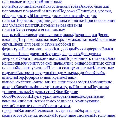
напольные покрытия
Виниловые
полы
Ковролин
Паркет
Искусственная трава
Аксессуары для
напольных покрытий и плитки
Подложка
Плинтусы, уголки,
обводы для труб
Плинтусы для сантехники
Фуги для
плитки
Порожки, профили для пола и плитки
Приспособления
для укладки плитки
Системы выравнивания
плитки
Аксессуары для напольных
покрытий
Реставрационные материалы
Двери и арки
Двери
входные
Двери межкомнатные
Арки межкомнатные
Москитные
сетки
Двери для бани и сауны
Коробки и
фурнитура
Наличники, коробки, доборы
Ручки дверные
Замки
дверные
Петли дверные
Фурнитура дверная
Доводчики
дверные
Окна и подоконники
Окна
Подоконники, отливы
Окна
мансардные
Фурнитура оконная
Мягкие окна
Москитные сетки
на окна
Жалюзи уличные
Пленки солнцезащитные
Крепежные
изделия
Саморезы, шурупы
Гвозди
Анкеры, дюбели
Скобы,
штифты
Перфорированный крепеж
Гайки,
шайбы
Заклепки
Болты, винты, шпильки
Хомуты
Химические
анкеры
Карабины
Фиксаторы арматуры
Шплинты
Пружины
универсальные
Отделка стен
Обои
Жидкие
обои
Фотообои
Штукатурки декоративные
Декоративный
камень
Скинали
Пленки самоклеящиеся
Армирующие
сетки
Стеновые панели
Уголки, маяки,
профили
Вагонка
Стеклохолсты, флизелин
Экраны для
радиаторов
Отделка потолка
Потолочные системы
Потолочные