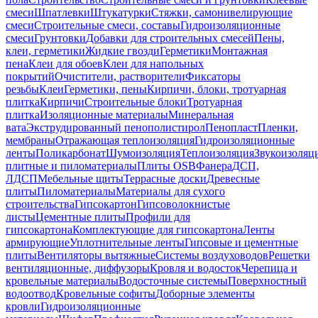
смеси
Шпатлевки
Штукатурки
Стяжки, самонивелирующие
смеси
Строительные смеси, составы
Гидроизоляционные
смеси
Грунтовки
Добавки для строительных смесей
Пены,
клеи, герметики
Жидкие гвозди
Герметики
Монтажная
пена
Клеи для обоев
Клеи для напольных
покрытий
Очистители, растворители
Фиксаторы
резьбы
Клеи
Герметики, пены
Кирпичи, блоки, тротуарная
плитка
Кирпичи
Строительные блоки
Тротуарная
плитка
Изоляционные материалы
Минеральная
вата
Экструдированный пенополистирол
Пенопласт
Пленки,
мембраны
Отражающая теплоизоляция
Гидроизоляционные
ленты
Поликарбонат
Шумоизоляция
Теплоизоляция
Звукоизоляц
плитные и пиломатериалы
Плиты OSB
Фанера
ДСП,
ЛДСП
Мебельные щиты
Террасные доски
Древесные
плиты
Пиломатериалы
Материалы для сухого
строительства
Гипсокартон
Гипсоволокнистые
листы
Цементные плиты
Профили для
гипсокартона
Комплектующие для гипсокартона
Ленты
армирующие
Уплотнительные ленты
Гипсовые и цементные
плиты
Вентиляторы вытяжные
Системы воздуховодов
Решетки
вентиляционные, диффузоры
Кровля и водосток
Черепица и
кровельные материалы
Водосточные системы
Поверхностный
водоотвод
Кровельные софиты
Доборные элементы
кровли
Гидроизоляционные