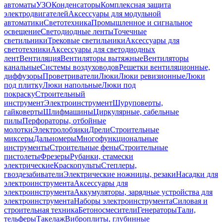
автоматы
УЗО
Конденсаторы
Комплексная защита
электродвигателей
Аксессуары для модульной
автоматики
Светотехника
Промышленное и сигнальное
освещение
Светодиодные ленты
Точечные
светильники
Трековые светильники
Аксессуары для
светотехники
Аксессуары для светодиодных
лент
Вентиляция
Вентиляторы вытяжные
Вентиляторы
канальные
Системы воздуховодов
Решетки вентиляционные,
диффузоры
Проветриватели
Люки
Люки ревизионные
Люки
под плитку
Люки напольные
Люки под
покраску
Строительный
инструмент
Электроинструмент
Шуруповерты,
гайковерты
Шлифмашины
Циркулярные, сабельные
пилы
Перфораторы, отбойные
молотки
Электролобзики
Дрели
Строительные
миксеры
Дальномеры
Многофункциональные
инструменты
Строительные фены
Строительные
пистолеты
Фрезеры
Рубанки, стамески
электрические
Краскопульты
Степлеры,
гвоздезабиватели
Электрические ножницы, резаки
Насадки для
электроинструмента
Аксессуары для
электроинструмента
Аккумуляторы, зарядные устройства для
электроинструмента
Наборы электроинструмента
Силовая и
строительная техника
Бетоносмесители
Генераторы
Тали,
тельферы
Такелаж
Виброплиты, глубинные