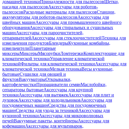
домашней техники
Принадлежности для пылесосов
Щетки,
насадки для пылесосов
Аксессуары для роботов-
пылесосов
Расходные материалы для пылесосов
Станции,
аккумуляторы для роботов-пылесосов
Аксессуары для
швейных машин
Аксессуары для промышленного швейного
оборудования
Аксессуары для стиральных и сушильных
машин
Аксессуары для пароочистителей,
отпаривателей
Аксессуары для стеклоочистителей
Техника для
измельчения продуктов
Блендеры
Кухонные комбайны,
измельчители
Планетарные
миксеры
Миксеры
Мясорубки
Ломтерезки
Комплектующие для
климатической техники
Управление климатической
техникой
Фильтры для климатической техники
Аксессуары для
климатической техники
Мелкая техника
Весы кухонные,
бытовые
Сушилки для овощей и
фруктов
Вакууматоры
Открывалки,
картофелечистки
Проращиватели семян
Маслобойки,
сепараторы бытовые
Аксессуары для крупной
техники
Аксессуары для вытяжек
Аксессуары для плит и
духовок
Аксессуары для холодильников
Аксессуары для
посудомоечных машин
Средства для посудомоечных
машин
Средства для ухода за техникой
Аксессуары для
кухонной техники
Аксессуары для микроволновых
печей
Вакуумные пакеты, контейнеры
Аксессуары для
кофемашин
Аксессуары для мультиварок,