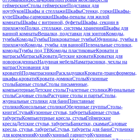
геймерские
Столы геймерские
Подставки для
ноутбуков
Шкафы и стеллажи
Шкафы
Стенки, горки
Шкафы-
купе
Шкафы-гармошки
Шкафы-пеналы для жилой
комнаты
Шкафы с витриной, буфеты
Шкафы, секции в
прихожую
Полки, стеллажи, системы хранения
Шкафы для
ванной комнаты
Вешалки, подставки для зонтов
Комоды,
тумбы
Комоды
Тумбы
Прикроватные тумбы
Обувницы, тумбы в
прихожую
Комоды, тумбы для ванной
Пеленальные столики,
комоды
Тумбы под ТВ
Комоды пластиковые
Кровати и
матрасы
Матрасы
Кровати
Детские кровати
Кроватки для
новорожденных
Надувная мебель
Наматрасники, чехлы на
матрас
Основания для
кроватей
Подматрасники
Раскладушки
Кровати-трансформеры,
шкафы-кровати
Кровати-домики
Столы
Кухонные
столы
Барные столы
Столы письменные,
компьютерные
Детские столы
Туалетные столики
Журнальные
столы
Садовые столы
Растущие столы и парты
Столы,
журнальные столики для бани
Приставные
столики
Консольные столики
Обеденные группы
Столы-
книги
Стулья
Кухонные стулья, табуреты
Барные стулья,
табуреты
Компьютерные кресла, стулья
Геймерские
кресла
Детские стулья, табуреты
Банкетки, скамьи
Садовые
кресла, стулья, табуреты
Стулья, табуреты для бани
Стульчики
для кормления
Кухня
Кухонный гарнитур
Кухонные