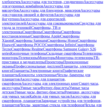
хлебопечек
Аксессуары для тостеров, сэндвичниц
Аксессуары
для кухонных комбайнов
Аксессуары для
мясорубок
Аксессуары для блендеров, миксеров
Аксессуары
для сушилок овощей и фруктов
Аксессуары для
йогуртниц
Аксессуары для аэрогрилей,
электрогрилей
Аксессуары для соковыжималок
Средства для
ухода за техникой
Смартфоны, ТВ и
электроника
Смартфоны
Смартфоны
Смартфоны
восстановленные
Смартфоны Apple
Смартфоны
Xiaomi
Смартфоны Samsung
Смартфоны Honor
Смартфоны
Huawei
Смартфоны POCO
Смартфоны Infinix
Смартфоны
Tecno
Смартфоны Realme
Смартфоны Samsung Galaxy S26
series
Кнопочные телефоны
Складные смартфоны
Телевизоры,
мониторы
Телевизоры
Мониторы
Мониторы-телевизоры
ТВ-
приставки и медиаплееры
Проекторы
Проекционные
экраны
Профессиональные дисплеи
Планшеты, электронные
книги
Планшеты
Электронные книги
Графические
планшеты
Блокноты электронные
Чехлы, бамперы для
планшетов
Аксессуары для планшетов,
смартфонов
Аксессуары для электронных книг
Смарт-часы,
аксессуары
Умные часы
Фитнес-браслеты
Умные часы
детские
Умные часы, фитнес-браслеты
Ремешки, аксессуары
для умных часов
Кабели для умных часов
Аксессуары для
смартфонов, планшетов
Зарядные устройства для телефонов,
планшетов
Чехлы, защитные стекла для телефонов
Чехлы для