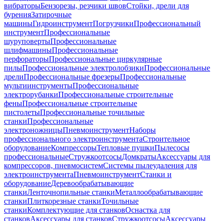
вибраторы
Бензорезы, резчики швов
Стойки, дрели для
бурения
Затирочные
машины
Гидроинструмент
Погрузчики
Профессиональный
инструмент
Профессиональные
шуруповерты
Профессиональные
шлифмашины
Профессиональные
перфораторы
Профессиональные циркулярные
пилы
Профессиональные электролобзики
Профессиональные
дрели
Профессиональные фрезеры
Профессиональные
мультиинструменты
Профессиональные
электрорубанки
Профессиональные строительные
фены
Профессиональные строительные
пистолеты
Профессиональные точильные
станки
Профессиональные
электроножницы
Пневмоинструмент
Наборы
профессионального электроинструмента
Строительное
оборудование
Компрессоры
Тепловые пушки
Пылесосы
профессиональные
Стружкоотсосы
Домкраты
Аксессуары для
компрессоров, пневмосистем
Системы пылеудаления для
электроинструмента
Пневмоинструмент
Станки и
оборудование
Деревообрабатывающие
станки
Ленточнопильные станки
Металлообрабатывающие
станки
Плиткорезные станки
Точильные
станки
Комплектующие для станков
Оснастка для
станков
Аксессуары для станков
Стружкоотсосы
Аксессуары