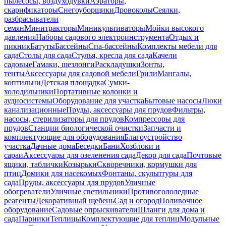
пылесосы, воздуходувки
Аэраторы,
скарификаторы
Снегоуборщики
Дровоколы
Сеялки,
разбрасыватели
семян
Минитракторы
Миникультиваторы
Мойки высокого
давления
Наборы садового электроинструмента
Отдых и
пикник
Батуты
Бассейны
Спа-бассейны
Комплекты мебели для
сада
Столы для сада
Стулья, кресла для сада
Качели
садовые
Гамаки, шезлонги
Раскладушки
Зонты,
тенты
Аксессуары для садовой мебели
Грили
Мангалы,
коптильни
Детская площадка
Сумки-
холодильники
Портативные колонки и
аудиосистемы
Оборудование для участка
Бытовые насосы
Люки
канализационные
Пруды, аксессуары для прудов
Фильтры,
насосы, стерилизаторы для прудов
Компрессоры для
прудов
Станции биологической очистки
Запчасти и
комплектующие для оборудования
Благоустройство
участка
Дачные дома
Беседки
Бани
Хозблоки и
сараи
Аксессуары для озеленения сада
Декор для сада
Почтовые
ящики, таблички
Козырьки
Скворечники, кормушки для
птиц
Домики для насекомых
Фонтаны, скульптуры для
сада
Пруды, аксессуары для прудов
Уличные
обогреватели
Уличные светильники
Противогололедные
реагенты
Декоративный щебень
Сад и огород
Поливочное
оборудование
Садовые опрыскиватели
Шланги для дома и
сада
Парники
Теплицы
Комплектующие для теплиц
Модульные