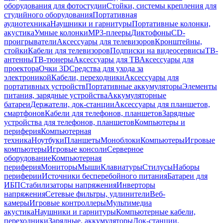
оборудования для фотостудии
Стойки, системы крепления для
студийного оборудования
Портативная
аудиотехника
Наушники и гарнитуры
Портативные колонки,
акустика
Умные колонки
MP3-плееры
Диктофоны
CD-
проигрыватели
Аксессуары для телевизоров
Кронштейны,
стойки
Кабели для телевизоров
Подписки на видеосервисы
ТВ-
антенны
ТВ-тюнеры
Аксессуары для ТВ
Аксессуары для
проектора
Очки 3D
Средства для ухода за
электроникой
Кабели, переходники
Аксессуары для
портативных устройств
Портативные аккумуляторы
Элементы
питания, зарядные устройства
Аккумуляторные
батареи
Держатели, док-станции
Аксессуары для планшетов,
смартфонов
Кабели для телефонов, планшетов
Зарядные
устройства для телефонов, планшетов
Компьютеры и
периферия
Компьютерная
техника
Ноутбуки
Планшеты
Моноблоки
Компьютеры
Игровые
компьютеры
Игровые консоли
Серверное
оборудование
Компьютерная
периферия
Мониторы
Мыши
Клавиатуры
Стилусы
Наборы
периферии
Источники бесперебойного питания
Батареи для
ИБП
Стабилизаторы напряжения
Инверторы
напряжения
Сетевые фильтры, удлинители
Веб-
камеры
Игровые контроллеры
Мультимедиа
акустика
Наушники и гарнитуры
Компьютерные кабели,
переходники
Зарядные, аккумуляторы
Док-станции,