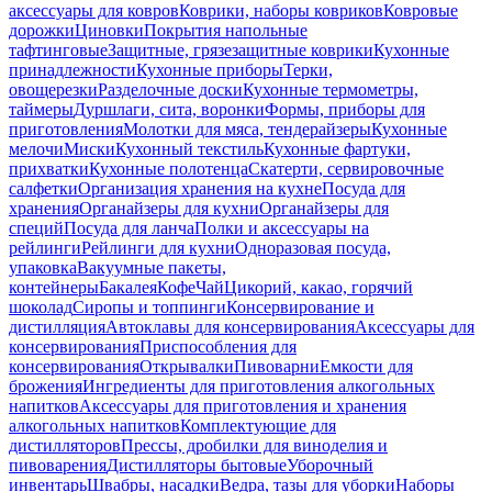
аксессуары для ковров
Коврики, наборы ковриков
Ковровые
дорожки
Циновки
Покрытия напольные
тафтинговые
Защитные, грязезащитные коврики
Кухонные
принадлежности
Кухонные приборы
Терки,
овощерезки
Разделочные доски
Кухонные термометры,
таймеры
Дуршлаги, сита, воронки
Формы, приборы для
приготовления
Молотки для мяса, тендерайзеры
Кухонные
мелочи
Миски
Кухонный текстиль
Кухонные фартуки,
прихватки
Кухонные полотенца
Скатерти, сервировочные
салфетки
Организация хранения на кухне
Посуда для
хранения
Органайзеры для кухни
Органайзеры для
специй
Посуда для ланча
Полки и аксессуары на
рейлинги
Рейлинги для кухни
Одноразовая посуда,
упаковка
Вакуумные пакеты,
контейнеры
Бакалея
Кофе
Чай
Цикорий, какао, горячий
шоколад
Сиропы и топпинги
Консервирование и
дистилляция
Автоклавы для консервирования
Аксессуары для
консервирования
Приспособления для
консервирования
Открывалки
Пивоварни
Емкости для
брожения
Ингредиенты для приготовления алкогольных
напитков
Аксессуары для приготовления и хранения
алкогольных напитков
Комплектующие для
дистилляторов
Прессы, дробилки для виноделия и
пивоварения
Дистилляторы бытовые
Уборочный
инвентарь
Швабры, насадки
Ведра, тазы для уборки
Наборы