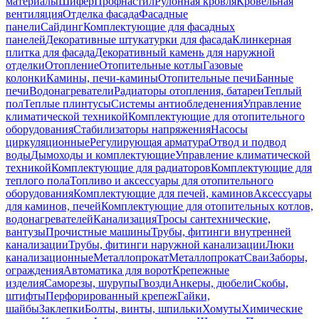
материалы
Шифер
Профнастил
Рулонная кровля
Кровельная
вентиляция
Отделка фасада
Фасадные
панели
Сайдинг
Комплектующие для фасадных
панелей
Декоративные штукатурки для фасада
Клинкерная
плитка для фасада
Декоративный камень для наружной
отделки
Отопление
Отопительные котлы
Газовые
колонки
Камины, печи-камины
Отопительные печи
Банные
печи
Водонагреватели
Радиаторы отопления, батареи
Теплый
пол
Теплые плинтусы
Системы антиобледенения
Управление
климатической техникой
Комплектующие для отопительного
оборудования
Стабилизаторы напряжения
Насосы
циркуляционные
Регулирующая арматура
Отвод и подвод
воды
Дымоходы и комплектующие
Управление климатической
техникой
Комплектующие для радиаторов
Комплектующие для
теплого пола
Топливо и аксессуары для отопительного
оборудования
Комплектующие для печей, каминов
Аксессуары
для каминов, печей
Комплектующие для отопительных котлов,
водонагревателей
Канализация
Тросы сантехнические,
вантузы
Прочистные машины
Трубы, фитинги внутренней
канализации
Трубы, фитинги наружной канализации
Люки
канализационные
Металлопрокат
Металлопрокат
Сваи
Заборы,
ограждения
Автоматика для ворот
Крепежные
изделия
Саморезы, шурупы
Гвозди
Анкеры, дюбели
Скобы,
штифты
Перфорированный крепеж
Гайки,
шайбы
Заклепки
Болты, винты, шпильки
Хомуты
Химические