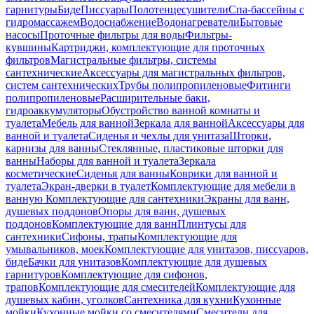
гарнитуры
Биде
Писсуары
Полотенцесушители
Спа-бассейны с
гидромассажем
Водоснабжение
Водонагреватели
Бытовые
насосы
Проточные фильтры для воды
Фильтры-
кувшины
Картриджи, комплектующие для проточных
фильтров
Магистральные фильтры, системы
сантехнические
Аксессуары для магистральных фильтров,
систем сантехнических
Трубы полипропиленовые
Фитинги
полипропиленовые
Расширительные баки,
гидроаккумуляторы
Обустройство ванной комнаты и
туалета
Мебель для ванной
Зеркала для ванной
Аксессуары для
ванной и туалета
Сиденья и чехлы для унитаза
Шторки,
карнизы для ванны
Стеклянные, пластиковые шторки для
ванны
Наборы для ванной и туалета
Зеркала
косметические
Сиденья для ванны
Коврики для ванной и
туалета
Экран-дверки в туалет
Комплектующие для мебели в
ванную
Комплектующие для сантехники
Экраны для ванн,
душевых поддонов
Опоры для ванн, душевых
поддонов
Комплектующие для ванн
Плинтусы для
сантехники
Сифоны, трапы
Комплектующие для
умывальников, моек
Комплектующие для унитазов, писсуаров,
биде
Бачки для унитазов
Комплектующие для душевых
гарнитуров
Комплектующие для сифонов,
трапов
Комплектующие для смесителей
Комплектующие для
душевых кабин, уголков
Сантехника для кухни
Кухонные
мойки
Кухонные мойки со смесителями
Смесители для