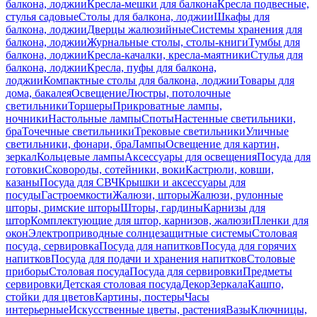
балкона, лоджии
Кресла-мешки для балкона
Кресла подвесные,
стулья садовые
Столы для балкона, лоджии
Шкафы для
балкона, лоджии
Дверцы жалюзийные
Системы хранения для
балкона, лоджии
Журнальные столы, столы-книги
Тумбы для
балкона, лоджии
Кресла-качалки, кресла-маятники
Стулья для
балкона, лоджии
Кресла, пуфы для балкона,
лоджии
Компактные столы для балкона, лоджии
Товары для
дома, бакалея
Освещение
Люстры, потолочные
светильники
Торшеры
Прикроватные лампы,
ночники
Настольные лампы
Споты
Настенные светильники,
бра
Точечные светильники
Трековые светильники
Уличные
светильники, фонари, бра
Лампы
Освещение для картин,
зеркал
Кольцевые лампы
Аксессуары для освещения
Посуда для
готовки
Сковороды, сотейники, воки
Кастрюли, ковши,
казаны
Посуда для СВЧ
Крышки и аксессуары для
посуды
Гастроемкости
Жалюзи, шторы
Жалюзи, рулонные
шторы, римские шторы
Шторы, гардины
Карнизы для
штор
Комплектующие для штор, карнизов, жалюзи
Пленки для
окон
Электроприводные солнцезащитные системы
Столовая
посуда, сервировка
Посуда для напитков
Посуда для горячих
напитков
Посуда для подачи и хранения напитков
Столовые
приборы
Столовая посуда
Посуда для сервировки
Предметы
сервировки
Детская столовая посуда
Декор
Зеркала
Кашпо,
стойки для цветов
Картины, постеры
Часы
интерьерные
Искусственные цветы, растения
Вазы
Ключницы,