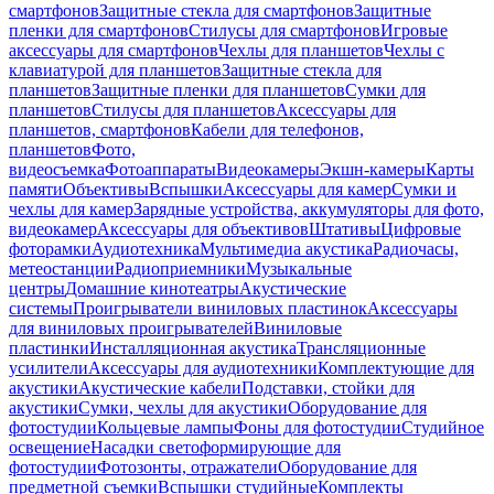
смартфонов
Защитные стекла для смартфонов
Защитные
пленки для смартфонов
Стилусы для смартфонов
Игровые
аксессуары для смартфонов
Чехлы для планшетов
Чехлы с
клавиатурой для планшетов
Защитные стекла для
планшетов
Защитные пленки для планшетов
Сумки для
планшетов
Стилусы для планшетов
Аксессуары для
планшетов, смартфонов
Кабели для телефонов,
планшетов
Фото,
видеосъемка
Фотоаппараты
Видеокамеры
Экшн-камеры
Карты
памяти
Объективы
Вспышки
Аксессуары для камер
Сумки и
чехлы для камер
Зарядные устройства, аккумуляторы для фото,
видеокамер
Аксессуары для объективов
Штативы
Цифровые
фоторамки
Аудиотехника
Мультимедиа акустика
Радиочасы,
метеостанции
Радиоприемники
Музыкальные
центры
Домашние кинотеатры
Акустические
системы
Проигрыватели виниловых пластинок
Аксессуары
для виниловых проигрывателей
Виниловые
пластинки
Инсталляционная акустика
Трансляционные
усилители
Аксессуары для аудиотехники
Комплектующие для
акустики
Акустические кабели
Подставки, стойки для
акустики
Сумки, чехлы для акустики
Оборудование для
фотостудии
Кольцевые лампы
Фоны для фотостудии
Студийное
освещение
Насадки светоформирующие для
фотостудии
Фотозонты, отражатели
Оборудование для
предметной съемки
Вспышки студийные
Комплекты