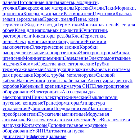
панели
Потолочные плиты
Багеты, молдинги,
уголки
Лакокрасочные материалы
Краски
Эмали
Лаки
Морилки,
пропитки
Колеры для краски
Растворители
Грунтовки
Краски,
эмали аэрозольные
Краски, эмали
Пены, клеи,
герметики
Жидкие гвозди
Герметики
Монтажная пена
Клеи для
обоев
Клеи для напольных покрытий
Очистители,
растворители
Фиксаторы резьбы
Клеи
Герметики,
пены
Электромонтажное оборудование
Розетки и
выключатели
Электрические звонки
Коробки
распределительные и подрозетники
Электропатроны
Вилки,
штепсели
Молниеприемники
Заземление
Электромонтажные
изделия
Клеммы
Средства диэлектрические
Трубки
термоусаживаемые
Изолирующие зажимы
Кабель и системы
для прокладки
Короба, трубы, металлорукав
Силовой
кабель
Наконечники, гильзы кабельные
Аксессуары для труб,
коробов
Кабельный крепеж
Арматура СИП
Электрощитовое
оборудование
Электрощиты
Аксессуары для
электрощита
Шины электротехнические
Выключатели
путевые, концевые
Трансформаторы
Аппаратура
управления
Рубильники
Предохранители
Частотные
преобразователи
Пускатели магнитные
Модульная
автоматика
Выключатели автоматические
Реле
Выключатели
нагрузки
Контакторы
Дополнительное модульное
оборудование
УЗИП
Автоматика пуска
двигателя
Дифференциальные