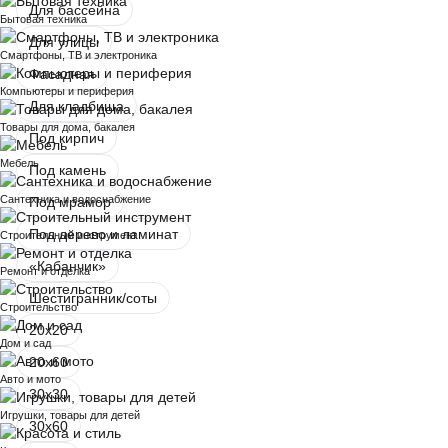
Для бассейна
Бытовая техника
Для улицы
Смартфоны, ТВ и электроника
Фасадная
Компьютеры и периферия
Для кладбища
Товары для дома, бакалея
Под кирпич
Мебель
Под камень
Сантехника и водоснабжение
Под мрамор
Под дерево и ламинат
Строительный инструмент
«Кабанчик»
Ремонт и отделка
Шестигранник/соты
Строительство
20х20
Дом и сад
20х60
Авто и мото
30х30
Игрушки, товары для детей
30х60