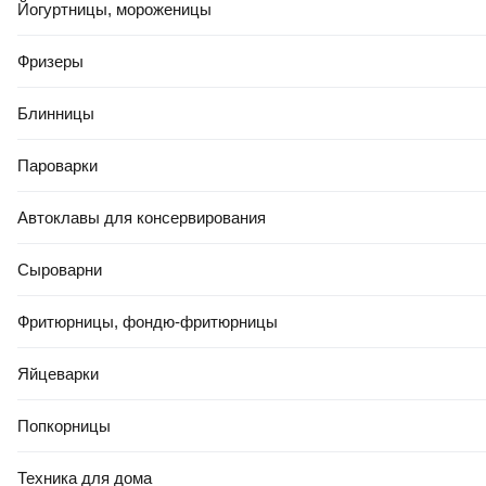
Керамин Каррара
Йогуртницы, мороженицы
Керамин Миф
Фризеры
Керамин Мишель
Керамин Ноттингем
Блинницы
Керамин Нью-Йорк
Пароварки
Керамин Органза
Керамин Пастораль
Автоклавы для консервирования
Керамин под мрамор
Сыроварни
Керамин Помпеи
Керамин Сакура
Фритюрницы, фондю-фритюрницы
Керамин Тренд
Яйцеварки
Керамин Флориан
Керамин Эллада
Попкорницы
Керамин Намиб
Техника для дома