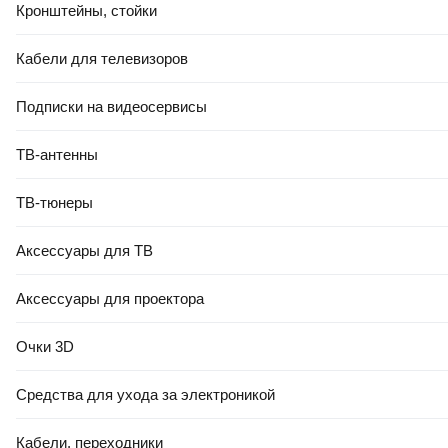
Кронштейны, стойки
-10%
Кабели для телевизоров
КРЕДИТ 4% НА 24 МЕС
ЕСТЬ В 21VEK СТРОЙ
2,90 Ҕ/шт.
2
,
61 Ҕ/шт.
Подписки на видеосервисы
Плитка Beryoza Ceramica Торонто GP графит (147x594)
В корзину
ТВ-антенны
5.0
(
30
)
ТВ-тюнеры
Аксессуары для ТВ
Аксессуары для проектора
Очки 3D
-10%
КРЕДИТ 4% НА 24 МЕС
Средства для ухода за электроникой
5,75 Ҕ/шт.
5
,
18 Ҕ/шт.
Плитка Beryoza Ceramica Камерун коричневый (300x600)
Кабели, переходники