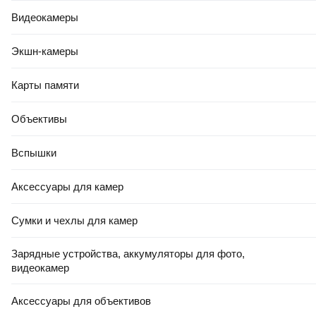
Видеокамеры
Экшн-камеры
Карты памяти
-10%
КРЕДИТ 4% НА 24 МЕС
2,86 Ҕ/шт.
2
,
57 Ҕ/шт.
Объективы
Плитка Beryoza Ceramica Монреаль голубой (147x594)
Вспышки
В корзину
4.9
(
15
)
Аксессуары для камер
Сумки и чехлы для камер
Зарядные устройства, аккумуляторы для фото,
видеокамер
-10%
Аксессуары для объективов
КРЕДИТ 4% НА 24 МЕС