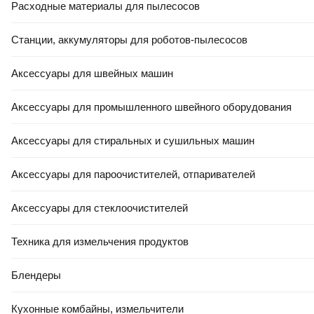
Расходные материалы для пылесосов
Станции, аккумуляторы для роботов-пылесосов
-5%
РАССРОЧКА 6 МЕС
Аксессуары для швейных машин
ЕСТЬ В 21VEK СТРОЙ
3,97 Ҕ/шт.
3
,
79 Ҕ/шт.
Аксессуары для промышленного швейного оборудования
Плитка Beryoza Ceramica Marble белый (300x600)
В корзину
Аксессуары для стиральных и сушильных машин
4.9
(
48
)
Аксессуары для пароочистителей, отпаривателей
Аксессуары для стеклоочистителей
Техника для измельчения продуктов
Блендеры
-10%
КРЕДИТ 4% НА 24 МЕС
ЕСТЬ В 21VEK СТРОЙ
Кухонные комбайны, измельчители
16,21 Ҕ/шт.