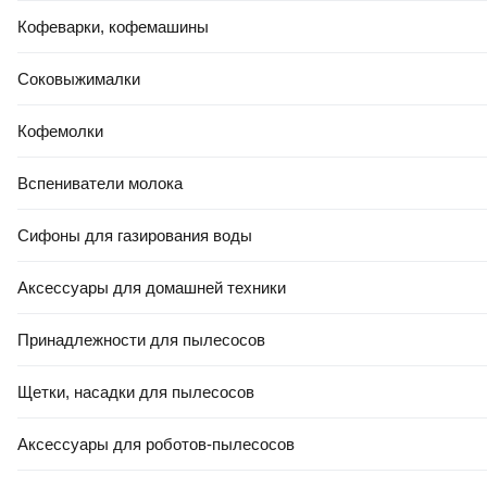
Кофеварки, кофемашины
5.0
(
66
)
Соковыжималки
Кофемолки
Вспениватели молока
-10%
Сифоны для газирования воды
КРЕДИТ 4% НА 24 МЕС
ЕСТЬ В 21VEK СТРОЙ
2,51 Ҕ/шт.
2
,
26 Ҕ/шт.
Аксессуары для домашней техники
Плитка Beryoza Ceramica Рейнир коричневый (293x293)
Принадлежности для пылесосов
В корзину
4.7
(
46
)
Щетки, насадки для пылесосов
Аксессуары для роботов-пылесосов