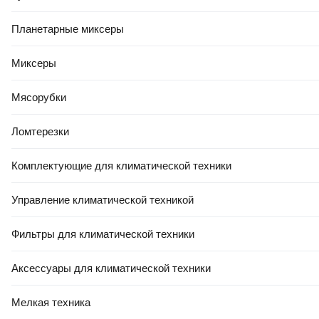
14
,
59 Ҕ/шт.
Плитка Beryoza Ceramica Bursa GPR белый (600x600)
Планетарные миксеры
В корзину
5.0
(
11
)
Миксеры
Мясорубки
Ломтерезки
Комплектующие для климатической техники
-10%
Управление климатической техникой
КРЕДИТ 4% НА 24 МЕС
8,25 Ҕ/шт.
7
,
43 Ҕ/шт.
Плитка Beryoza Ceramica Ortles GP (500x500, изумрудный)
Фильтры для климатической техники
В корзину
Аксессуары для климатической техники
4.8
(
24
)
Мелкая техника