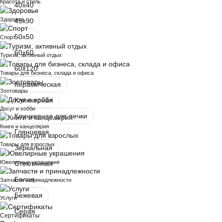
Красота и стиль
40x40
Здоровье
45х90
50х50
Спорт
60х60
Туризм, активный отдых
60x120
Товары для бизнеса, склада и офиса
Керамическая
Зоотовары
Клинкерная
Досуг и хобби
Клинкерная для печки
Книги и канцелярия
Глянцевая
Товары для взрослых
Зеркальная
Ювелирные украшения
Стеклянная
Белая
Запчасти и принадлежности
Бежевая
Услуги
Серая
Сертификаты