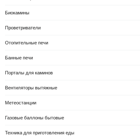
Зеркальная
Стеклянная
Биокамины
Белая
Проветриватели
Бежевая
Серая
Отопительные печи
Черная
Банные печи
Керамин Рио
Керамическая для пола
Порталы для каминов
Напольная Керамин
Вентиляторы вытяжные
Керамогранитная для пола
Мозаика в ванную
Метеостанции
Березакерамика для ванной
Газовые баллоны бытовые
Березакерамика для пола
Клинкерная фасадная
Техника для приготовления еды