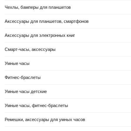
Чехлы, бамперы для планшетов
+ ПОДАРОК
2
,
58 Ҕ/шт.
Плитка Beryoza Ceramica Marmaris дерево (500x250)
Аксессуары для планшетов, смартфонов
В корзину
Аксессуары для электронных книг
4.9
(
20
)
Смарт-часы, аксессуары
Умные часы
Фитнес-браслеты
-10%
Умные часы детские
КРЕДИТ 4% НА 24 МЕС
2,86 Ҕ/шт.
2
,
57 Ҕ/шт.
Умные часы, фитнес-браслеты
Плитка Beryoza Ceramica Вяз серый (147x594)
В корзину
Ремешки, аксессуары для умных часов
4.8
(
24
)