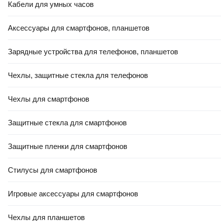
Кабели для умных часов
Аксессуары для смартфонов, планшетов
Зарядные устройства для телефонов, планшетов
Чехлы, защитные стекла для телефонов
+ ПОДАРОК
3
,
85 Ҕ/шт.
Чехлы для смартфонов
Плитка Beryoza Ceramica Antique (600x300, светло-бежевый)
В корзину
Защитные стекла для смартфонов
4.7
(
43
)
Защитные пленки для смартфонов
Стилусы для смартфонов
Игровые аксессуары для смартфонов
Чехлы для планшетов
+ ПОДАРОК