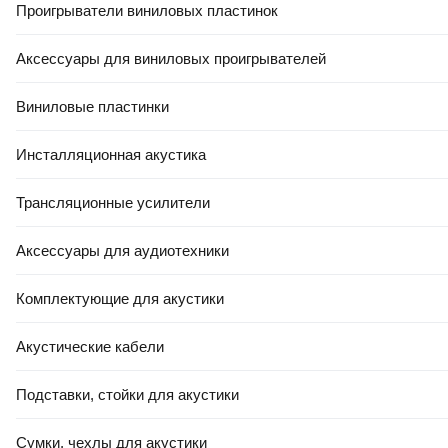
Проигрыватели виниловых пластинок
Аксессуары для виниловых проигрывателей
Виниловые пластинки
КРЕДИТ 4% НА 24 МЕС
Инсталляционная акустика
3
,
25 Ҕ/шт.
Плитка Керамин Вайоминг 7 (400x275)
Трансляционные усилители
В корзину
4.6
(
15
)
Аксессуары для аудиотехники
Комплектующие для акустики
Акустические кабели
Подставки, стойки для акустики
-10%
Сумки, чехлы для акустики
КРЕДИТ 4% НА 24 МЕС