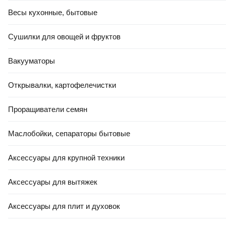
Весы кухонные, бытовые
Сушилки для овощей и фруктов
-10%
Вакууматоры
КРЕДИТ 4% НА 24 МЕС
ЕСТЬ В 21VEK СТРОЙ
2,86 Ҕ/шт.
2
,
57 Ҕ/шт.
Открывалки, картофелечистки
Плитка Beryoza Ceramica Лондон серый (147x594)
Проращиватели семян
В корзину
4.9
(
29
)
Маслобойки, сепараторы бытовые
Аксессуары для крупной техники
Аксессуары для вытяжек
Аксессуары для плит и духовок
-7%
КРЕДИТ 4% НА 24 МЕС