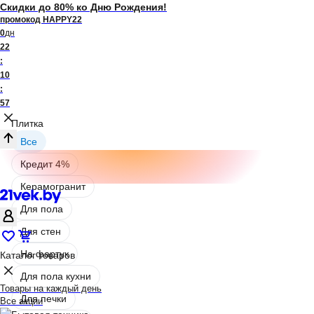
Скидки до 80% ко Дню Рождения!
промокод HAPPY22
0
дн
22
:
10
:
57
Плитка
Все
Кредит 4%
Керамогранит
Для пола
Для стен
На фартук
Каталог товаров
Для пола кухни
Товары на каждый день
Для печки
Все акции