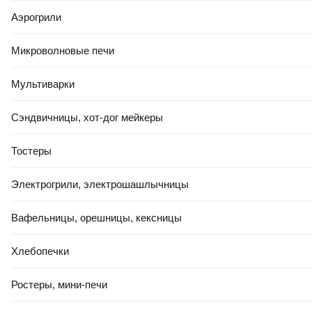
Недорогая плитка
Аэрогрили
Плитка для кухни
Грес Керамин
Микроволновые печи
Мозаика Керамин
Мультиварки
Панно керамические
Плинтусы керамические
Сэндвичницы, хот-дог мейкеры
Плитка для ванной
Тостеры
Для пола в ванной
Для ступеней
Электрогрили, электрошашлычницы
Под бетон
Вафельницы, орешницы, кексницы
Лаппатированная
Керамин для ванной
Хлебопечки
Керамин для кухни
Ростеры, мини-печи
Керамин Гламур