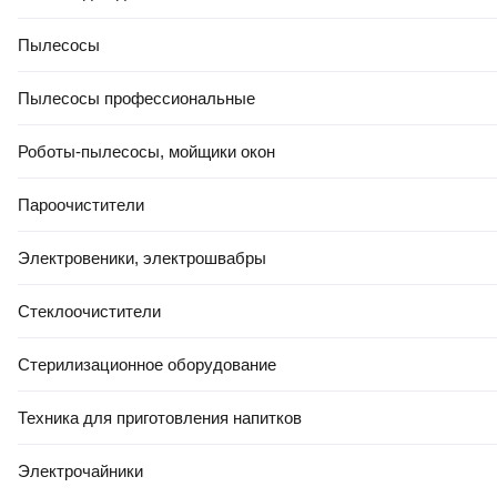
Сортировка
Фильтр
Пылесосы
Пылесосы профессиональные
Как выбрать плитку для ванной
Роботы-пылесосы, мойщики окон
4.8
(
130
)
Пароочистители
Электровеники, электрошвабры
Стеклоочистители
-12%
Стерилизационное оборудование
РАССРОЧКА 6 МЕС
КРЕДИТ 4% НА 24 МЕС
ЕСТЬ В 21VEK СТРОЙ
Техника для приготовления напитков
2,00 Ҕ/шт.
1
,
76 Ҕ/шт.
Плитка Керамин Вермонт 2 (298х298)
Электрочайники
В корзину