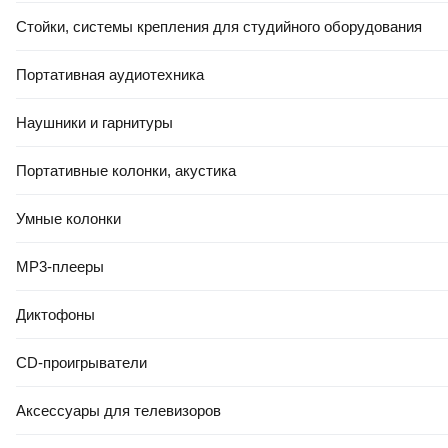
4.8
(
130
)
Стойки, системы крепления для студийного оборудования
Портативная аудиотехника
Наушники и гарнитуры
Портативные колонки, акустика
КРЕДИТ 4% НА 24 МЕС
ЕСТЬ В 21VEK СТРОЙ
Умные колонки
1
,
78 Ҕ/шт.
Плитка Керамин Вермонт 4 (298х298)
MP3-плееры
В корзину
4.9
(
24
)
Диктофоны
CD-проигрыватели
Аксессуары для телевизоров