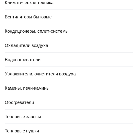
Шестигранник/соты
Климатическая техника
20х20
Вентиляторы бытовые
20х60
30х30
Кондиционеры, сплит-системы
30х60
Охладители воздуха
40x40
45х90
Водонагреватели
50х50
Увлажнители, очистители воздуха
60х60
60x120
Камины, печи-камины
Керамическая
Обогреватели
Клинкерная
Клинкерная для печки
Тепловые завесы
Глянцевая
Тепловые пушки