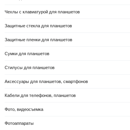
3
,
85 Ҕ/шт.
Плитка Beryoza Ceramica Statuario White (600x300)
Чехлы с клавиатурой для планшетов
В корзину
Защитные стекла для планшетов
5.0
(
11
)
Защитные пленки для планшетов
Сумки для планшетов
Стилусы для планшетов
-10%
Аксессуары для планшетов, смартфонов
КРЕДИТ 4% НА 24 МЕС
8,25 Ҕ/шт.
7
,
43 Ҕ/шт.
Кабели для телефонов, планшетов
Плитка Beryoza Ceramica Альта GP серый (500x500)
В корзину
Фото, видеосъемка
5.0
(
19
)
Фотоаппараты