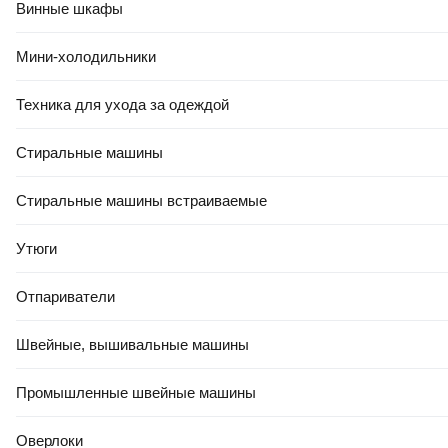
Винные шкафы
Плинтусы керамические
Плитка для ванной
Мини-холодильники
Для пола в ванной
Техника для ухода за одеждой
Для ступеней
Под бетон
Стиральные машины
Лаппатированная
Стиральные машины встраиваемые
Керамин для ванной
Керамин для кухни
Утюги
Керамин Гламур
Отпариватели
Керамин Каррара
Керамин Миф
Швейные, вышивальные машины
Керамин Мишель
Промышленные швейные машины
Керамин Ноттингем
Керамин Нью-Йорк
Оверлоки