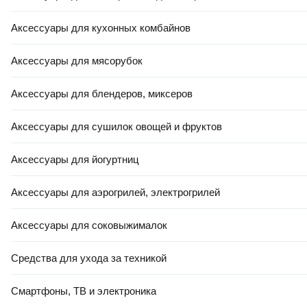
Аксессуары для кухонных комбайнов
Аксессуары для мясорубок
Аксессуары для блендеров, миксеров
-10%
Аксессуары для сушилок овощей и фруктов
КРЕДИТ 4% НА 24 МЕС
11,34 Ҕ/шт.
10
,
21 Ҕ/шт.
Плитка Beryoza Ceramica Aydon GPR белый (600x600)
Аксессуары для йогуртниц
В корзину
Аксессуары для аэрогрилей, электрогрилей
4.9
(
30
)
Аксессуары для соковыжималок
Средства для ухода за техникой
Смартфоны, ТВ и электроника