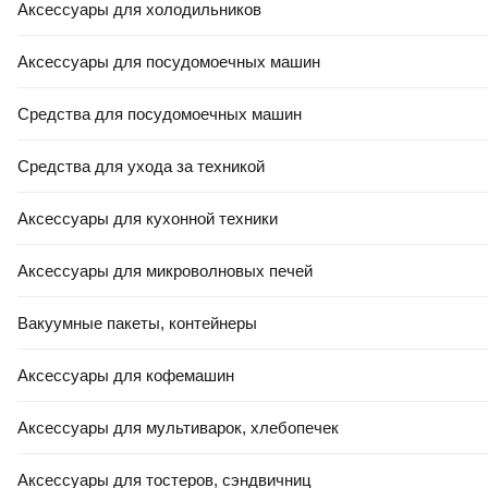
Аксессуары для холодильников
3,43 Ҕ/шт.
3
,
18 Ҕ/шт.
Плитка Керамин Базальт 3 (394x394)
Аксессуары для посудомоечных машин
В корзину
4.8
(
130
)
Средства для посудомоечных машин
Средства для ухода за техникой
Аксессуары для кухонной техники
Аксессуары для микроволновых печей
-10%
Вакуумные пакеты, контейнеры
РАССРОЧКА 6 МЕС
КРЕДИТ 4% НА 24 МЕС
ЕСТЬ В 21VEK СТРОЙ
Аксессуары для кофемашин
2,00 Ҕ/шт.
1
,
80 Ҕ/шт.
Плитка Керамин Вермонт 1 (298х298)
Аксессуары для мультиварок, хлебопечек
В корзину
5.0
(
11
)
Аксессуары для тостеров, сэндвичниц