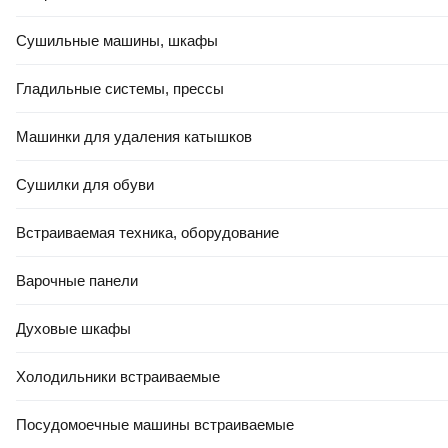
Керамин Органза
Сушильные машины, шкафы
Керамин Пастораль
Керамин под мрамор
Гладильные системы, прессы
Керамин Помпеи
Машинки для удаления катышков
Керамин Сакура
Керамин Тренд
Сушилки для обуви
Керамин Флориан
Встраиваемая техника, оборудование
Керамин Эллада
Керамин Намиб
Варочные панели
Ремонт и отделка
Напольные покрытия и плитка
Плитка
Духовые шкафы
Все
Холодильники встраиваемые
Кредит 4%
Керамогранит
Посудомоечные машины встраиваемые