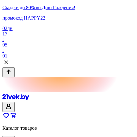
Скидки до 80% ко Дню Рождения!
промокод HAPPY22
02
дн
17
:
05
:
01
Каталог товаров