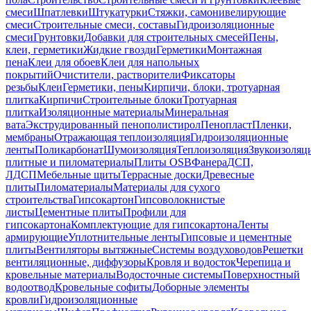
смеси
Шпатлевки
Штукатурки
Стяжки, самонивелирующие
смеси
Строительные смеси, составы
Гидроизоляционные
смеси
Грунтовки
Добавки для строительных смесей
Пены,
клеи, герметики
Жидкие гвозди
Герметики
Монтажная
пена
Клеи для обоев
Клеи для напольных
покрытий
Очистители, растворители
Фиксаторы
резьбы
Клеи
Герметики, пены
Кирпичи, блоки, тротуарная
плитка
Кирпичи
Строительные блоки
Тротуарная
плитка
Изоляционные материалы
Минеральная
вата
Экструдированный пенополистирол
Пенопласт
Пленки,
мембраны
Отражающая теплоизоляция
Гидроизоляционные
ленты
Поликарбонат
Шумоизоляция
Теплоизоляция
Звукоизоляц
плитные и пиломатериалы
Плиты OSB
Фанера
ДСП,
ЛДСП
Мебельные щиты
Террасные доски
Древесные
плиты
Пиломатериалы
Материалы для сухого
строительства
Гипсокартон
Гипсоволокнистые
листы
Цементные плиты
Профили для
гипсокартона
Комплектующие для гипсокартона
Ленты
армирующие
Уплотнительные ленты
Гипсовые и цементные
плиты
Вентиляторы вытяжные
Системы воздуховодов
Решетки
вентиляционные, диффузоры
Кровля и водосток
Черепица и
кровельные материалы
Водосточные системы
Поверхностный
водоотвод
Кровельные софиты
Доборные элементы
кровли
Гидроизоляционные