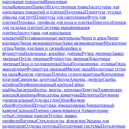
напольные покрытия
Виниловые
полы
Ковролин
Паркет
Искусственная трава
Аксессуары для
напольных покрытий и плитки
Подложка
Плинтусы, уголки,
обводы для труб
Плинтусы для сантехники
Фуги для
плитки
Порожки, профили для пола и плитки
Приспособления
для укладки плитки
Системы выравнивания
плитки
Аксессуары для напольных
покрытий
Реставрационные материалы
Двери и арки
Двери
входные
Двери межкомнатные
Арки межкомнатные
Москитные
сетки
Двери для бани и сауны
Коробки и
фурнитура
Наличники, коробки, доборы
Ручки дверные
Замки
дверные
Петли дверные
Фурнитура дверная
Доводчики
дверные
Окна и подоконники
Окна
Подоконники, отливы
Окна
мансардные
Фурнитура оконная
Мягкие окна
Москитные сетки
на окна
Жалюзи уличные
Пленки солнцезащитные
Крепежные
изделия
Саморезы, шурупы
Гвозди
Анкеры, дюбели
Скобы,
штифты
Перфорированный крепеж
Гайки,
шайбы
Заклепки
Болты, винты, шпильки
Хомуты
Химические
анкеры
Карабины
Фиксаторы арматуры
Шплинты
Пружины
универсальные
Отделка стен
Обои
Жидкие
обои
Фотообои
Штукатурки декоративные
Декоративный
камень
Скинали
Пленки самоклеящиеся
Армирующие
сетки
Стеновые панели
Уголки, маяки,
профили
Вагонка
Стеклохолсты, флизелин
Экраны для
радиаторов
Отделка потолка
Потолочные системы
Потолочные