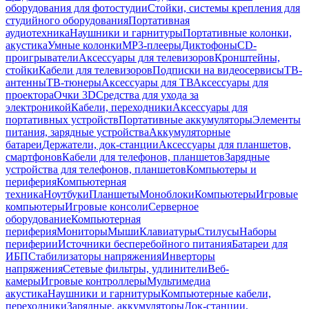
оборудования для фотостудии
Стойки, системы крепления для
студийного оборудования
Портативная
аудиотехника
Наушники и гарнитуры
Портативные колонки,
акустика
Умные колонки
MP3-плееры
Диктофоны
CD-
проигрыватели
Аксессуары для телевизоров
Кронштейны,
стойки
Кабели для телевизоров
Подписки на видеосервисы
ТВ-
антенны
ТВ-тюнеры
Аксессуары для ТВ
Аксессуары для
проектора
Очки 3D
Средства для ухода за
электроникой
Кабели, переходники
Аксессуары для
портативных устройств
Портативные аккумуляторы
Элементы
питания, зарядные устройства
Аккумуляторные
батареи
Держатели, док-станции
Аксессуары для планшетов,
смартфонов
Кабели для телефонов, планшетов
Зарядные
устройства для телефонов, планшетов
Компьютеры и
периферия
Компьютерная
техника
Ноутбуки
Планшеты
Моноблоки
Компьютеры
Игровые
компьютеры
Игровые консоли
Серверное
оборудование
Компьютерная
периферия
Мониторы
Мыши
Клавиатуры
Стилусы
Наборы
периферии
Источники бесперебойного питания
Батареи для
ИБП
Стабилизаторы напряжения
Инверторы
напряжения
Сетевые фильтры, удлинители
Веб-
камеры
Игровые контроллеры
Мультимедиа
акустика
Наушники и гарнитуры
Компьютерные кабели,
переходники
Зарядные, аккумуляторы
Док-станции,