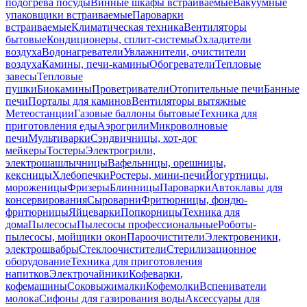
подогрева посуды
Винные шкафы встраиваемые
Вакуумные
упаковщики встраиваемые
Пароварки
встраиваемые
Климатическая техника
Вентиляторы
бытовые
Кондиционеры, сплит-системы
Охладители
воздуха
Водонагреватели
Увлажнители, очистители
воздуха
Камины, печи-камины
Обогреватели
Тепловые
завесы
Тепловые
пушки
Биокамины
Проветриватели
Отопительные печи
Банные
печи
Порталы для каминов
Вентиляторы вытяжные
Метеостанции
Газовые баллоны бытовые
Техника для
приготовления еды
Аэрогрили
Микроволновые
печи
Мультиварки
Сэндвичницы, хот-дог
мейкеры
Тостеры
Электрогрили,
электрошашлычницы
Вафельницы, орешницы,
кексницы
Хлебопечки
Ростеры, мини-печи
Йогуртницы,
мороженицы
Фризеры
Блинницы
Пароварки
Автоклавы для
консервирования
Сыроварни
Фритюрницы, фондю-
фритюрницы
Яйцеварки
Попкорницы
Техника для
дома
Пылесосы
Пылесосы профессиональные
Роботы-
пылесосы, мойщики окон
Пароочистители
Электровеники,
электрошвабры
Стеклоочистители
Стерилизационное
оборудование
Техника для приготовления
напитков
Электрочайники
Кофеварки,
кофемашины
Соковыжималки
Кофемолки
Вспениватели
молока
Сифоны для газирования воды
Аксессуары для