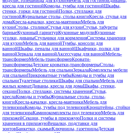
модули
Столешницы для кухни
Мебель для гостиной
Диваны,
кресла для гостиной
Комоды, тумбы для гостиной
Шкафы,
стенки, горки для гостиной
Полки, стеллажи для
гостиной
Журнальные столы, столы-книги
Кресла, стулья для
дома
Кресла-качалки, кресла-маятники
Мебель для
кухни
Столы, столики
Стулья для кухни
Стулья, табуреты
барные
Кухонный гарнитур
Кухонные модули
Кухонные
уголки, диваны
Стульчики для кормления
Системы хранения
для кухни
Мебель для ванной
Тумбы, консоли для
ванной
Шкафы, пеналы для ванной
Шкафчики, полки для
ванной
Зеркала для ванной
Аксессуары для ванной
Мебель-
трансформер
Мебель-трансформер
Кровати-
трансформеры
Детские кроватки-трансформеры
Столы-
трансформеры
Мебель для спальни
Зеркала
Комплекты мебели
для спальни
Прикроватные тумбы
Комоды и тумбы для
спальни
Туалетные столики
Шкафы для спальни
Мебель для
жилых комнат
Диваны, кресла для дома
Шкафы, стенки,
секции
Полки, стеллажи, системы хранения
Стулья,
кресла
Комоды и тумбы
Журнальные столы, столы-
книги
Кресла-качалки, кресла-маятники
Мебель для
телевизора
Комоды, тумбы под телевизор
Кронштейны, стойки
для телевизора
Каминокомплекты под телевизор
Мебель для
прихожей
Секции, тумбы в прихожую
Полки и системы
хранения в прихожую
Вешалки, подставки для
зонтов
Банкетки, скамьи
Ключницы, газетницы
Детская