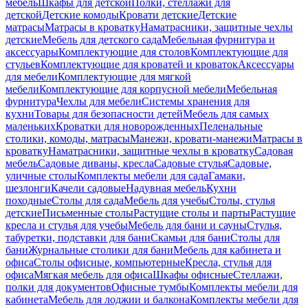
мебель
Шкафы для детской
Полки, стеллажи для
детской
Детские комоды
Кровати детские
Детские
матрасы
Матрасы в кроватку
Наматрасники, защитные чехлы
детские
Мебель для детского сада
Мебельная фурнитура и
аксессуары
Комплектующие для столов
Комплектующие для
стульев
Комплектующие для кроватей и кроваток
Аксессуары
для мебели
Комплектующие для мягкой
мебели
Комплектующие для корпусной мебели
Мебельная
фурнитура
Чехлы для мебели
Системы хранения для
кухни
Товары для безопасности детей
Мебель для самых
маленьких
Кроватки для новорожденных
Пеленальные
столики, комоды, матрасы
Манежи, кровати-манежи
Матрасы в
кроватку
Наматрасники, защитные чехлы в кроватку
Садовая
мебель
Садовые диваны, кресла
Садовые стулья
Садовые,
уличные столы
Комплекты мебели для сада
Гамаки,
шезлонги
Качели садовые
Надувная мебель
Кухни
походные
Столы для сада
Мебель для учебы
Столы, стулья
детские
Письменные столы
Растущие столы и парты
Растущие
кресла и стулья для учебы
Мебель для бани и сауны
Стулья,
табуретки, подставки для бани
Скамьи для бани
Столы для
бани
Журнальные столики для бани
Мебель для кабинета и
офиса
Столы офисные, компьютерные
Кресла, стулья для
офиса
Мягкая мебель для офиса
Шкафы офисные
Стеллажи,
полки для документов
Офисные тумбы
Комплекты мебели для
кабинета
Мебель для лоджии и балкона
Комплекты мебели для