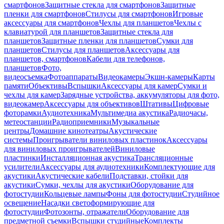
смартфонов
Защитные стекла для смартфонов
Защитные
пленки для смартфонов
Стилусы для смартфонов
Игровые
аксессуары для смартфонов
Чехлы для планшетов
Чехлы с
клавиатурой для планшетов
Защитные стекла для
планшетов
Защитные пленки для планшетов
Сумки для
планшетов
Стилусы для планшетов
Аксессуары для
планшетов, смартфонов
Кабели для телефонов,
планшетов
Фото,
видеосъемка
Фотоаппараты
Видеокамеры
Экшн-камеры
Карты
памяти
Объективы
Вспышки
Аксессуары для камер
Сумки и
чехлы для камер
Зарядные устройства, аккумуляторы для фото,
видеокамер
Аксессуары для объективов
Штативы
Цифровые
фоторамки
Аудиотехника
Мультимедиа акустика
Радиочасы,
метеостанции
Радиоприемники
Музыкальные
центры
Домашние кинотеатры
Акустические
системы
Проигрыватели виниловых пластинок
Аксессуары
для виниловых проигрывателей
Виниловые
пластинки
Инсталляционная акустика
Трансляционные
усилители
Аксессуары для аудиотехники
Комплектующие для
акустики
Акустические кабели
Подставки, стойки для
акустики
Сумки, чехлы для акустики
Оборудование для
фотостудии
Кольцевые лампы
Фоны для фотостудии
Студийное
освещение
Насадки светоформирующие для
фотостудии
Фотозонты, отражатели
Оборудование для
предметной съемки
Вспышки студийные
Комплекты