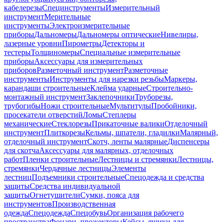
кабелерезы
Специнструменты
Измерительный
инструмент
Мерительные
инструменты
Электроизмерительные
приборы
Дальномеры
Дальномеры оптические
Нивелиры,
лазерные уровни
Пирометры
Детекторы и
тестеры
Толщиномеры
Специальные измерительные
приборы
Аксессуары для измерительных
приборов
Разметочный инструмент
Разметочные
инструменты
Инструменты для нарезки резьбы
Маркеры,
карандаши строительные
Клейма ударные
Строительно-
монтажный инструмент
Заклепочники
Труборезы,
трубогибы
Ножи строительные
Мультитулы
Пробойники,
просекатели отверстий
Ломы
Степлеры
механические
Стеклорезы
Прикаточные валики
Отделочный
инструмент
Плиткорезы
Кельмы, шпатели, гладилки
Малярный,
отделочный инструмент
Скотч, ленты малярные
Диспенсеры
для скотча
Аксессуары для малярных, отделочных
работ
Пленки строительные
Лестницы и стремянки
Лестницы,
стремянки
Чердачные лестницы
Элементы
лестниц
Подъемники строительные
Спецодежда и средства
защиты
Средства индивидуальной
защиты
Огнетушители
Сумки, пояса для
инструментов
Производственная
одежда
Спецодежда
Спецобувь
Организация рабочего
пространства
Фонари, прожекторы
Кейсы, ящики для