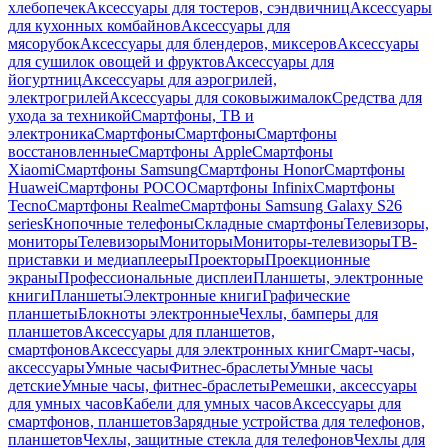
хлебопечек
Аксессуары для тостеров, сэндвичниц
Аксессуары
для кухонных комбайнов
Аксессуары для
мясорубок
Аксессуары для блендеров, миксеров
Аксессуары
для сушилок овощей и фруктов
Аксессуары для
йогуртниц
Аксессуары для аэрогрилей,
электрогрилей
Аксессуары для соковыжималок
Средства для
ухода за техникой
Смартфоны, ТВ и
электроника
Смартфоны
Смартфоны
Смартфоны
восстановленные
Смартфоны Apple
Смартфоны
Xiaomi
Смартфоны Samsung
Смартфоны Honor
Смартфоны
Huawei
Смартфоны POCO
Смартфоны Infinix
Смартфоны
Tecno
Смартфоны Realme
Смартфоны Samsung Galaxy S26
series
Кнопочные телефоны
Складные смартфоны
Телевизоры,
мониторы
Телевизоры
Мониторы
Мониторы-телевизоры
ТВ-
приставки и медиаплееры
Проекторы
Проекционные
экраны
Профессиональные дисплеи
Планшеты, электронные
книги
Планшеты
Электронные книги
Графические
планшеты
Блокноты электронные
Чехлы, бамперы для
планшетов
Аксессуары для планшетов,
смартфонов
Аксессуары для электронных книг
Смарт-часы,
аксессуары
Умные часы
Фитнес-браслеты
Умные часы
детские
Умные часы, фитнес-браслеты
Ремешки, аксессуары
для умных часов
Кабели для умных часов
Аксессуары для
смартфонов, планшетов
Зарядные устройства для телефонов,
планшетов
Чехлы, защитные стекла для телефонов
Чехлы для