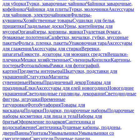
для уборки
Турки, заварочные чайники
Чайники заварочные,
кофейники
Чайники для плиты
Турки, молочники
Аксессуары
для чайников, электрочайников
Фильтры-
кувшины
Хозяйственные товары
Сушилки для белья,
прищепки
Гладильные доски
Урны, контейнеры для
мусора
Органайзеры, корзины, ящики
Туалетная бумага,
бумажные полотенца
Салфетки, мочалки, губки, мусорные
пакеты
Фольга, пленка, пакеты
Упаковочная тара
Аксессуары
для глажения
Аксессуары для стирки
Веревки,
шпагаты
Емкости, дозаторы для моющих средств
Вешалки-
плечики
Мешки хозяйственные
Сувениры
Копилки
Картины,
постеры
Фотоальбомы
Рамки для фотографий,
картин
Предметы интерьера
Шкатулки, подставки для
украшений
Статуэтки
Магниты
сувенирные
Иконы
Праздничный декор
Товары для
праздника
Елки
Аксессуары для елей новогодних
Новогодние
украшения
Светодиодные гирлянды, декорации
Светодиодные
фигуры, игрушки
Временные
татуировки
Фотобутафория
Товары для
маскарада
Подарки
Подарки, подарочные наборы
Подарочные
наборы косметики для лица и тела
Наборы для
бритья
Оформление подарков
Сантехника и
водоснабжение
Сантехника
Душевые кабины, поддоны,
двери
Ванны
Унитазы
Умывальники
Умывальники со
смесителями
Смесители
Душевые панели,