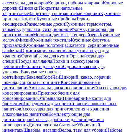
аксессуары для ковров
Коврики, наборы ковриков
Ковровые
дорожки
Циновки
Покрытия напольные
тафтинговые
Защитные, грязезащитные коврики
Кухонные
принадлежности
Кухонные приборы
Терки,
овощерезки
Разделочные доски
Кухонные термометры,
таймеры
Дуршлаги, сита, воронки
Формы, приборы для
приготовления
Молотки для мяса, тендерайзеры
Кухонные
мелочи
Миски
Кухонный текстиль
Кухонные фартуки,
прихватки
Кухонные полотенца
Скатерти, сервировочные
салфетки
Организация хранения на кухне
Посуда для
хранения
Органайзеры для кухни
Органайзеры для
специй
Посуда для ланча
Полки и аксессуары на
рейлинги
Рейлинги для кухни
Одноразовая посуда,
упаковка
Вакуумные пакеты,
контейнеры
Бакалея
Кофе
Чай
Цикорий, какао, горячий
шоколад
Сиропы и топпинги
Консервирование и
дистилляция
Автоклавы для консервирования
Аксессуары для
консервирования
Приспособления для
консервирования
Открывалки
Пивоварни
Емкости для
брожения
Ингредиенты для приготовления алкогольных
напитков
Аксессуары для приготовления и хранения
алкогольных напитков
Комплектующие для
дистилляторов
Прессы, дробилки для виноделия и
пивоварения
Дистилляторы бытовые
Уборочный
инвентарь
Швабры, насадки
Ведра, тазы для уборки
Наборы