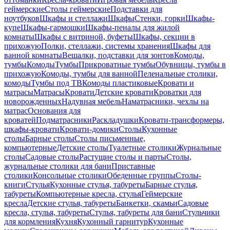
геймерские
Столы геймерские
Подставки для
ноутбуков
Шкафы и стеллажи
Шкафы
Стенки, горки
Шкафы-
купе
Шкафы-гармошки
Шкафы-пеналы для жилой
комнаты
Шкафы с витриной, буфеты
Шкафы, секции в
прихожую
Полки, стеллажи, системы хранения
Шкафы для
ванной комнаты
Вешалки, подставки для зонтов
Комоды,
тумбы
Комоды
Тумбы
Прикроватные тумбы
Обувницы, тумбы в
прихожую
Комоды, тумбы для ванной
Пеленальные столики,
комоды
Тумбы под ТВ
Комоды пластиковые
Кровати и
матрасы
Матрасы
Кровати
Детские кровати
Кроватки для
новорожденных
Надувная мебель
Наматрасники, чехлы на
матрас
Основания для
кроватей
Подматрасники
Раскладушки
Кровати-трансформеры,
шкафы-кровати
Кровати-домики
Столы
Кухонные
столы
Барные столы
Столы письменные,
компьютерные
Детские столы
Туалетные столики
Журнальные
столы
Садовые столы
Растущие столы и парты
Столы,
журнальные столики для бани
Приставные
столики
Консольные столики
Обеденные группы
Столы-
книги
Стулья
Кухонные стулья, табуреты
Барные стулья,
табуреты
Компьютерные кресла, стулья
Геймерские
кресла
Детские стулья, табуреты
Банкетки, скамьи
Садовые
кресла, стулья, табуреты
Стулья, табуреты для бани
Стульчики
для кормления
Кухня
Кухонный гарнитур
Кухонные