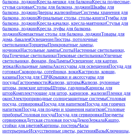
балкона, лоджии
Кресла-мешки для балкона
Кресла подвесные,
стулья садовые
Столы для балкона, лоджии
Шкафы для
балкона, лоджии
Дверцы жалюзийные
Системы хранения для
балкона, лоджии
Журнальные столы, столы-книги
Тумбы для
балкона, лоджии
Кресла-качалки, кресла-маятники
Стулья для
балкона, лоджии
Кресла, пуфы для балкона,
лоджии
Компактные столы для балкона, лоджии
Товары для
дома, бакалея
Освещение
Люстры, потолочные
светильники
Торшеры
Прикроватные лампы,
ночники
Настольные лампы
Споты
Настенные светильники,
бра
Точечные светильники
Трековые светильники
Уличные
светильники, фонари, бра
Лампы
Освещение для картин,
зеркал
Кольцевые лампы
Аксессуары для освещения
Посуда для
готовки
Сковороды, сотейники, воки
Кастрюли, ковши,
казаны
Посуда для СВЧ
Крышки и аксессуары для
посуды
Гастроемкости
Жалюзи, шторы
Жалюзи, рулонные
шторы, римские шторы
Шторы, гардины
Карнизы для
штор
Комплектующие для штор, карнизов, жалюзи
Пленки для
окон
Электроприводные солнцезащитные системы
Столовая
посуда, сервировка
Посуда для напитков
Посуда для горячих
напитков
Посуда для подачи и хранения напитков
Столовые
приборы
Столовая посуда
Посуда для сервировки
Предметы
сервировки
Детская столовая посуда
Декор
Зеркала
Кашпо,
стойки для цветов
Картины, постеры
Часы
интерьерные
Искусственные цветы, растения
Вазы
Ключницы,