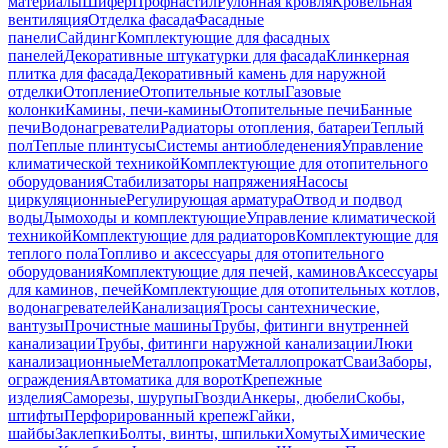
материалы
Шифер
Профнастил
Рулонная кровля
Кровельная
вентиляция
Отделка фасада
Фасадные
панели
Сайдинг
Комплектующие для фасадных
панелей
Декоративные штукатурки для фасада
Клинкерная
плитка для фасада
Декоративный камень для наружной
отделки
Отопление
Отопительные котлы
Газовые
колонки
Камины, печи-камины
Отопительные печи
Банные
печи
Водонагреватели
Радиаторы отопления, батареи
Теплый
пол
Теплые плинтусы
Системы антиобледенения
Управление
климатической техникой
Комплектующие для отопительного
оборудования
Стабилизаторы напряжения
Насосы
циркуляционные
Регулирующая арматура
Отвод и подвод
воды
Дымоходы и комплектующие
Управление климатической
техникой
Комплектующие для радиаторов
Комплектующие для
теплого пола
Топливо и аксессуары для отопительного
оборудования
Комплектующие для печей, каминов
Аксессуары
для каминов, печей
Комплектующие для отопительных котлов,
водонагревателей
Канализация
Тросы сантехнические,
вантузы
Прочистные машины
Трубы, фитинги внутренней
канализации
Трубы, фитинги наружной канализации
Люки
канализационные
Металлопрокат
Металлопрокат
Сваи
Заборы,
ограждения
Автоматика для ворот
Крепежные
изделия
Саморезы, шурупы
Гвозди
Анкеры, дюбели
Скобы,
штифты
Перфорированный крепеж
Гайки,
шайбы
Заклепки
Болты, винты, шпильки
Хомуты
Химические