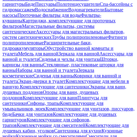
гарнитуры
Биде
Писсуары
Полотенцесушители
Спа-бассейны с
гидромассажем
Водоснабжение
Водонагреватели
Бытовые
насосы
Проточные фильтры для воды
Фильтры-
кувшины
Картриджи, комплектующие для проточных
фильтров
Магистральные фильтры, системы
сантехнические
Аксессуары для магистральных фильтров,
систем сантехнических
Трубы полипропиленовые
Фитинги
полипропиленовые
Расширительные баки,
гидроаккумуляторы
Обустройство ванной комнаты и
туалета
Мебель для ванной
Зеркала для ванной
Аксессуары для
ванной и туалета
Сиденья и чехлы для унитаза
Шторки,
карнизы для ванны
Стеклянные, пластиковые шторки для
ванны
Наборы для ванной и туалета
Зеркала
косметические
Сиденья для ванны
Коврики для ванной и
туалета
Экран-дверки в туалет
Комплектующие для мебели в
ванную
Комплектующие для сантехники
Экраны для ванн,
душевых поддонов
Опоры для ванн, душевых
поддонов
Комплектующие для ванн
Плинтусы для
сантехники
Сифоны, трапы
Комплектующие для
умывальников, моек
Комплектующие для унитазов, писсуаров,
биде
Бачки для унитазов
Комплектующие для душевых
гарнитуров
Комплектующие для сифонов,
трапов
Комплектующие для смесителей
Комплектующие для
душевых кабин, уголков
Сантехника для кухни
Кухонные
мойки
Кухонные мойки со смесителями
Смесители для