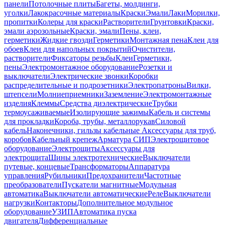
панели
Потолочные плиты
Багеты, молдинги,
уголки
Лакокрасочные материалы
Краски
Эмали
Лаки
Морилки,
пропитки
Колеры для краски
Растворители
Грунтовки
Краски,
эмали аэрозольные
Краски, эмали
Пены, клеи,
герметики
Жидкие гвозди
Герметики
Монтажная пена
Клеи для
обоев
Клеи для напольных покрытий
Очистители,
растворители
Фиксаторы резьбы
Клеи
Герметики,
пены
Электромонтажное оборудование
Розетки и
выключатели
Электрические звонки
Коробки
распределительные и подрозетники
Электропатроны
Вилки,
штепсели
Молниеприемники
Заземление
Электромонтажные
изделия
Клеммы
Средства диэлектрические
Трубки
термоусаживаемые
Изолирующие зажимы
Кабель и системы
для прокладки
Короба, трубы, металлорукав
Силовой
кабель
Наконечники, гильзы кабельные
Аксессуары для труб,
коробов
Кабельный крепеж
Арматура СИП
Электрощитовое
оборудование
Электрощиты
Аксессуары для
электрощита
Шины электротехнические
Выключатели
путевые, концевые
Трансформаторы
Аппаратура
управления
Рубильники
Предохранители
Частотные
преобразователи
Пускатели магнитные
Модульная
автоматика
Выключатели автоматические
Реле
Выключатели
нагрузки
Контакторы
Дополнительное модульное
оборудование
УЗИП
Автоматика пуска
двигателя
Дифференциальные