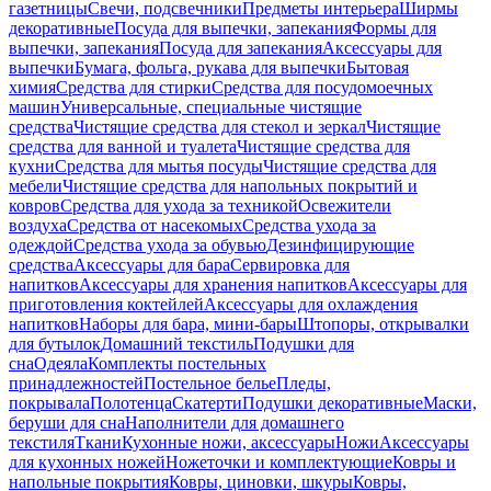
газетницы
Свечи, подсвечники
Предметы интерьера
Ширмы
декоративные
Посуда для выпечки, запекания
Формы для
выпечки, запекания
Посуда для запекания
Аксессуары для
выпечки
Бумага, фольга, рукава для выпечки
Бытовая
химия
Средства для стирки
Средства для посудомоечных
машин
Универсальные, специальные чистящие
средства
Чистящие средства для стекол и зеркал
Чистящие
средства для ванной и туалета
Чистящие средства для
кухни
Средства для мытья посуды
Чистящие средства для
мебели
Чистящие средства для напольных покрытий и
ковров
Средства для ухода за техникой
Освежители
воздуха
Средства от насекомых
Средства ухода за
одеждой
Средства ухода за обувью
Дезинфицирующие
средства
Аксессуары для бара
Сервировка для
напитков
Аксессуары для хранения напитков
Аксессуары для
приготовления коктейлей
Аксессуары для охлаждения
напитков
Наборы для бара, мини-бары
Штопоры, открывалки
для бутылок
Домашний текстиль
Подушки для
сна
Одеяла
Комплекты постельных
принадлежностей
Постельное белье
Пледы,
покрывала
Полотенца
Скатерти
Подушки декоративные
Маски,
беруши для сна
Наполнители для домашнего
текстиля
Ткани
Кухонные ножи, аксессуары
Ножи
Аксессуары
для кухонных ножей
Ножеточки и комплектующие
Ковры и
напольные покрытия
Ковры, циновки, шкуры
Ковры,