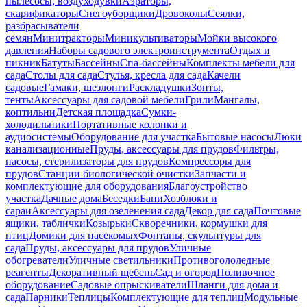
пылесосы, воздуходувки
Аэраторы,
скарификаторы
Снегоуборщики
Дровоколы
Сеялки,
разбрасыватели
семян
Минитракторы
Миникультиваторы
Мойки высокого
давления
Наборы садового электроинструмента
Отдых и
пикник
Батуты
Бассейны
Спа-бассейны
Комплекты мебели для
сада
Столы для сада
Стулья, кресла для сада
Качели
садовые
Гамаки, шезлонги
Раскладушки
Зонты,
тенты
Аксессуары для садовой мебели
Грили
Мангалы,
коптильни
Детская площадка
Сумки-
холодильники
Портативные колонки и
аудиосистемы
Оборудование для участка
Бытовые насосы
Люки
канализационные
Пруды, аксессуары для прудов
Фильтры,
насосы, стерилизаторы для прудов
Компрессоры для
прудов
Станции биологической очистки
Запчасти и
комплектующие для оборудования
Благоустройство
участка
Дачные дома
Беседки
Бани
Хозблоки и
сараи
Аксессуары для озеленения сада
Декор для сада
Почтовые
ящики, таблички
Козырьки
Скворечники, кормушки для
птиц
Домики для насекомых
Фонтаны, скульптуры для
сада
Пруды, аксессуары для прудов
Уличные
обогреватели
Уличные светильники
Противогололедные
реагенты
Декоративный щебень
Сад и огород
Поливочное
оборудование
Садовые опрыскиватели
Шланги для дома и
сада
Парники
Теплицы
Комплектующие для теплиц
Модульные