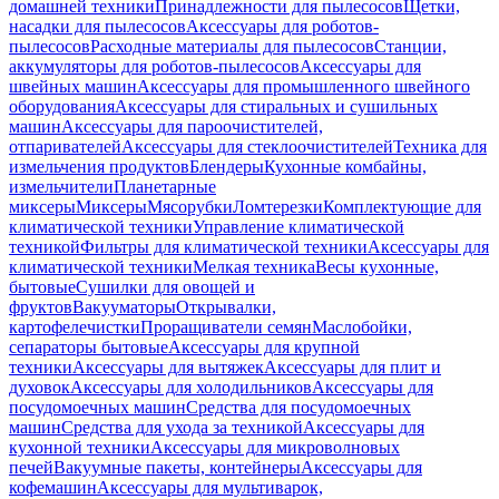
домашней техники
Принадлежности для пылесосов
Щетки,
насадки для пылесосов
Аксессуары для роботов-
пылесосов
Расходные материалы для пылесосов
Станции,
аккумуляторы для роботов-пылесосов
Аксессуары для
швейных машин
Аксессуары для промышленного швейного
оборудования
Аксессуары для стиральных и сушильных
машин
Аксессуары для пароочистителей,
отпаривателей
Аксессуары для стеклоочистителей
Техника для
измельчения продуктов
Блендеры
Кухонные комбайны,
измельчители
Планетарные
миксеры
Миксеры
Мясорубки
Ломтерезки
Комплектующие для
климатической техники
Управление климатической
техникой
Фильтры для климатической техники
Аксессуары для
климатической техники
Мелкая техника
Весы кухонные,
бытовые
Сушилки для овощей и
фруктов
Вакууматоры
Открывалки,
картофелечистки
Проращиватели семян
Маслобойки,
сепараторы бытовые
Аксессуары для крупной
техники
Аксессуары для вытяжек
Аксессуары для плит и
духовок
Аксессуары для холодильников
Аксессуары для
посудомоечных машин
Средства для посудомоечных
машин
Средства для ухода за техникой
Аксессуары для
кухонной техники
Аксессуары для микроволновых
печей
Вакуумные пакеты, контейнеры
Аксессуары для
кофемашин
Аксессуары для мультиварок,