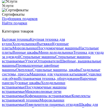
Услуги
Сертификаты
Подборщик подарков
Найти подарки
Категории товаров
Бытовая техника
Крупная техника для
кухни
Холодильники
Вытяжки
Кухонные
плиты
Морозильники
Посудомоечные машины
Настольные
плиты
Винные шкафы
Мини-холодильники
Техника для ухода
за одеждой
Стиральные машины
Стиральные машины
встраиваемые
Утюги
Отпариватели
Швейные, вышивальные
машины
Промышленные швейные
машины
Оверлоки
Сушильные машины, шкафы
Гладильные
системы, прессы
Машинки для удаления катышков
Сушилки
для обуви
Встраиваемая техника, оборудование
Варочные
панели
Духовые шкафы
Холодильники
встраиваемые
Посудомоечные машины
встраиваемые
Микроволновые печи
встраиваемые
Кофемашины встраиваемые
Комплекты
встраиваемой техники
Морозильники
встраиваемые
Измельчители пищевых отходов
Шкафы для