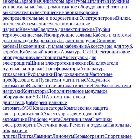
анкеры
Карабины
Фиксаторы арматуры
Шплинты
Пружины
универсальные
Электромонтажное оборудование
Розетки и
выключатели
Электрические звонки
Коробки
распределительные и подрозетники
Электропатроны
Вилки,
штепсели
Заземление
Электромонтажные
изделия
Клеммы
Средства диэлектрические
Трубки
термоусаживаемые
Изолирующие зажимы
Кабель и системы
для прокладки
Короба, трубы, металлорукав
Силовой
кабель
Наконечники, гильзы кабельные
Аксессуары для труб,
коробов
Кабельный крепеж
Арматура СИП
Электрощитовое
оборудование
Электрощиты
Аксессуары для
электрощита
Шины электротехнические
Выключатели
путевые, концевые
Трансформаторы
Аппаратура
управления
Рубильники
Предохранители
Частотные
преобразователи
Пускатели магнитные
Модульная
автоматика
Выключатели автоматические
Реле
Выключатели
нагрузки
Контакторы
Дополнительное модульное
оборудование
УЗИП
Автоматика пуска
двигателя
Дифференциальные
автоматы
УЗО
Конденсаторы
Комплексная защита
электродвигателей
Аксессуары для модульной
автоматики
Приборы учета
Счетчики газа
Счетчики
электроэнергии
Счетчики воды
Ремонт и отделка
Напольные
покрытия и
плитка
Плитка
Ламинат
Линолеум
Керамогранит
Спортивные