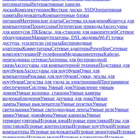
репликаторы
Интерактивные панели,
доски
Комплектующие
Жесткие диски, SSD
Оперативная
память
Видеокарты
Компьютерные блоки
питания
Материнские платы
Системы охлаждения
Корпуса для
компьютеров
Процессоры
Оптические приводы
Аксессуары
для корпусов ПК
Боксы, док-станции для накопителей
Сетевое
оборудование
Маршрутизаторы, DSL-модемы
Wi-Fi точки
доступа, усилители сигнала
Беспроводные
адаптеры
Коммутаторы
Сетевые адаптеры
Powerline
Сетевые
комплектующие
IP-телефония
Медиаконвертеры
Кабели,
переходники сетевые
Антенны для беспроводной
связи
Аксессуары для компьютерной техники
Подставки для
ноутбуков
Аксессуары для ноутбуков
Очки для
компьютера
Рюкзаки для ноутбуков
Сумки, чехлы для
ноутбуков
Средства для ухода за электроникой
Программное
обеспечение
Система Умный дом
Управление умным
домом
Умные колонки, станции
Умные камеры
видеонаблюдения
Умные датчики для дома
Умные
лампы
Умные выключатели
Умные розетки
Умные
светильники
Умные светодиодные ленты
Умные реле
Умные
замки
Умные домофоны
Умные карнизы
Умные
терморегуляторы
Игровая зона
Игровые приставки
Игры для
приставок
Игровые контроллеры
Игровые ноутбуки
Игровые
компьютеры
Игровые видеокарты
Игровые мониторы
Игровые
телевизоры
Игровые мыши
Игровые клавиатуры
Игровые