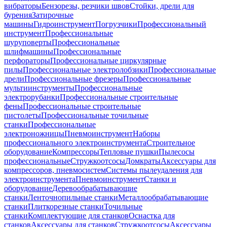
вибраторы
Бензорезы, резчики швов
Стойки, дрели для
бурения
Затирочные
машины
Гидроинструмент
Погрузчики
Профессиональный
инструмент
Профессиональные
шуруповерты
Профессиональные
шлифмашины
Профессиональные
перфораторы
Профессиональные циркулярные
пилы
Профессиональные электролобзики
Профессиональные
дрели
Профессиональные фрезеры
Профессиональные
мультиинструменты
Профессиональные
электрорубанки
Профессиональные строительные
фены
Профессиональные строительные
пистолеты
Профессиональные точильные
станки
Профессиональные
электроножницы
Пневмоинструмент
Наборы
профессионального электроинструмента
Строительное
оборудование
Компрессоры
Тепловые пушки
Пылесосы
профессиональные
Стружкоотсосы
Домкраты
Аксессуары для
компрессоров, пневмосистем
Системы пылеудаления для
электроинструмента
Пневмоинструмент
Станки и
оборудование
Деревообрабатывающие
станки
Ленточнопильные станки
Металлообрабатывающие
станки
Плиткорезные станки
Точильные
станки
Комплектующие для станков
Оснастка для
станков
Аксессуары для станков
Стружкоотсосы
Аксессуары