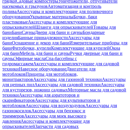
грядки
Садовые компостеры
Уничтожители, отпугиватели
насекомых и грызунов
Автоматизация и контроль
полива
Аксессуары и комплектующие для поливочного
оборудования
Укрывные материалы
Бочки, баки
пластиковые
Аксессуары и комплектующие для
опрыскивателей
Шланги для опрыскивателей
Товары для
бани
Бани
Сауны
Двери для бани и сауны
Бондарные
изделия
Банные принадлежности
Аксессуары для
бани
Оснащение и декор для бани
Измерительные приборы для
бани
Фитобочки, купели
Комплектующие для купелей
Окна
для бани
Мебель для бани и сауны
Ручки дверные для бани и
сауны
Эфирные масла
Спа-бассейны с
гидромассажем
Аксессуары и комплектующие для садовой
техники
Навесное оборудование
Двигатели для
мотоблоков
Прицепы для мотоблоков,
минитракторов
Аксессуары для газонной техники
Аксессуары
для цепных пил
Аксессуары для садовой техники
Аксессуары
для кусторезов, ножниц садовых
Моторные масла для садовой
техники
Аксессуары для аэратоторов и
скарификаторов
Аксессуары для культиваторов и
мотоблоков
Аксессуары для воздуходувок
Аксессуары для
газонокосилок
Аксессуары для бензокос и
триммеров
Аксессуары для моек высокого
давления
Аксессуары и комплектующие для
опрыскивателей
Запчасти для садовых