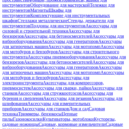
инструментов
Оборудование для мастерской
Тележки для
инструментов
Магниты
Шкафы для
инструментов
Комплектующие для инструментальных
шкафов
Стеллажи металлические
Стенды, держатели для
инструментов
Поддоны для инструментов
Аксессуары для
силовой и строительной техники
Аксессуары для
бензорезов
Аксессуары для бетоносмесителей
Аксессуары для
виброоборудования
Аксессуары для генераторов
Аксессуары
для затирочных машин
Аксессуары для мотопомп
Аксессуары
для мотобуров и бензобуров
Аксессуары для строительного
инструмента
Аксессуары пневмооборудования
Аксессуары для
бензорезов
Аксессуары для бетоносмесителей
Аксессуары для
виброоборудования
Аксессуары для генераторов
Аксессуары
для затирочных машин
Аксессуары для мотопомп
Аксессуары
для мотобуров и бензобуров
Аксессуары для
электроинструмента
Аксессуары для компрессоров,
пневмосистем
Аксессуары для сварки, пайки
Аксессуары для
станков
Аксессуары для стружкоотсосов
Аксессуары для
бурения и сверления
Аксессуары для резания
Аксессуары для
шлифования
Аксессуары для измерительных
приборов
Аксессуары для станков
Дом и сад
Садовая
техника
Триммеры, бензокосы
Цепные
пилы
Газонокосилки
Культиваторы, мотоблоки
Кусторезы,
садовые ножницы
Садовые, кормовые измельчители
Садовые