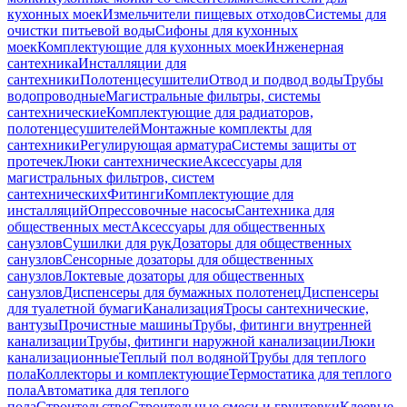
кухонных моек
Измельчители пищевых отходов
Системы для
очистки питьевой воды
Сифоны для кухонных
моек
Комплектующие для кухонных моек
Инженерная
сантехника
Инсталляции для
сантехники
Полотенцесушители
Отвод и подвод воды
Трубы
водопроводные
Магистральные фильтры, системы
сантехнические
Комплектующие для радиаторов,
полотенцесушителей
Монтажные комплекты для
сантехники
Регулирующая арматура
Системы защиты от
протечек
Люки сантехнические
Аксессуары для
магистральных фильтров, систем
сантехнических
Фитинги
Комплектующие для
инсталляций
Опрессовочные насосы
Сантехника для
общественных мест
Аксессуары для общественных
санузлов
Сушилки для рук
Дозаторы для общественных
санузлов
Сенсорные дозаторы для общественных
санузлов
Локтевые дозаторы для общественных
санузлов
Диспенсеры для бумажных полотенец
Диспенсеры
для туалетной бумаги
Канализация
Тросы сантехнические,
вантузы
Прочистные машины
Трубы, фитинги внутренней
канализации
Трубы, фитинги наружной канализации
Люки
канализационные
Теплый пол водяной
Трубы для теплого
пола
Коллекторы и комплектующие
Термостатика для теплого
пола
Автоматика для теплого
пола
Строительство
Строительные смеси и грунтовки
Клеевые