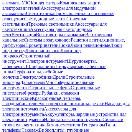
автоматы
УЗО
Конденсаторы
Комплексная защита
электродвигателей
Аксессуары для модульной
автоматики
Светотехника
Промышленное и сигнальное
освещение
Светодиодные ленты
Точечные
светильники
Трековые светильники
Аксессуары для
светотехники
Аксессуары для светодиодных
лент
Вентиляция
Вентиляторы вытяжные
Вентиляторы
канальные
Системы воздуховодов
Решетки вентиляционные,
диффузоры
Проветриватели
Люки
Люки ревизионные
Люки
под плитку
Люки напольные
Люки под
покраску
Строительный
инструмент
Электроинструмент
Шуруповерты,
гайковерты
Шлифмашины
Циркулярные, сабельные
пилы
Перфораторы, отбойные
молотки
Электролобзики
Дрели
Строительные
миксеры
Дальномеры
Многофункциональные
инструменты
Строительные фены
Строительные
пистолеты
Фрезеры
Рубанки, стамески
электрические
Краскопульты
Степлеры,
гвоздезабиватели
Электрические ножницы, резаки
Насадки для
электроинструмента
Аксессуары для
электроинструмента
Аккумуляторы, зарядные устройства для
электроинструмента
Наборы электроинструмента
Силовая и
строительная техника
Бетоносмесители
Генераторы
Тали,
тельферы
Такелаж
Виброплиты, глубинные