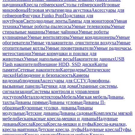
наушники
Кресла геймерские
Столы геймерские
Игровые
микрофоны
Игровая мультимедиа акустика
Аксессуары для
геймеров
Фигурки Funko Pop
Подставки для
ноутбуков
Светодиодные ленты
Лампы для мониторов
Умная
техника
Умные роботы-пылесосы
Умные телевизоры
Умные
стиральные машины
Умные чайники
Умные роботы
кулинарные
Умные вентиляторы
Умные кондиционеры
Умные
обогреватели
Умные увлажнители, очистители воздуха
Умные
отопительные котлы
Умные проветриватели
Умные радиочасы,
метеостанции
Умные кормушки и поилки для
животных
Умные напольные весы
Накопители данных
USB
Flash накопители
Внешние HDD, SSD диски
Карты
памяти
Сетевые накопители
Картридеры
Оптические
диски
Наблюдение и безопасность
Камеры
видеонаблюдения
Аксессуары для CCTV
Домофоны,
вызывные панели
Датчики для дома
Охранные системы,
сигнализации
Системы контроля и управления
доступом
Металлодетекторы
Мебель
Мягкая мебель
Диваны,
тахты
Диваны прямые
Диваны угловые
Диваны П-
образные
Кухонные уголки, диваны
Диваны
модульные
Детские диваны
Диваны садовые
Комплекты мягкой
мебели
Бескаркасные кресла-мешки и диваны
Надувные
диваны
Кресла
Кресла
Кресла-мешки и пуфы
Кресла-качалки,
кресла-маятники
Детские кресла, пуфы
Надувные кресла
Пуфы,
оттоманки
Кресла-кровати
Игровая мебель
Кресла