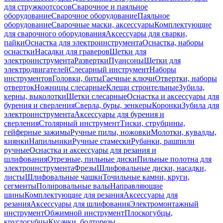
для стружкоотсосов
Сварочное и паяльное
оборудование
Сварочное оборудование
Паяльное
оборудование
Сварочные маски, аксессуары
Комплектующие
для сварочного оборудования
Аксессуары для сварки,
пайки
Оснастка для электроинструмента
Оснастка, наборы
оснастки
Насадки для граверов
Щетки для
электроинструмента
Развертки
Пуансоны
Щетки для
электродвигателей
Слесарный инструмент
Наборы
инструментов
Головки, биты
Гаечные ключи
Отвертки, наборы
отверток
Ножницы слесарные
Клещи строительные
Зубила,
керны, выколотки
Щетки слесарные
Оснастка и аксессуары для
бурения и сверления
Сверла, буры, зенкеры
Коронки
Зубила для
электроинструмента
Аксессуары для бурения и
сверления
Столярный инструмент
Тиски, струбцины,
гейферные зажимы
Ручные пилы, ножовки
Молотки, кувалды,
киянки
Напильники
Ручные стамески
Рубанки, рашпили
ручные
Оснастка и аксессуары для резания и
шлифования
Отрезные, пильные диски
Пильные полотна для
электроинструмента
Фрезы
Шлифовальные диски, насадки,
листы
Шлифовальные чашки
Точильные камни, круги,
сегменты
Полировальные валы
Направляющие
шины
Комплектующие для резания
Аксессуары для
резания
Аксессуары для шлифования
Электромонтажный
инструмент
Обжимной инструмент
Плоскогубцы,
круглогубцы
Кусачки, болторезы,