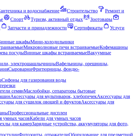
антехника и водоснабжение
Строительство
Ремонт и
ье
Спорт
Туризм, активный отдых
Зоотовары
я
Запчасти и принадлежности
Сертификаты
Услуги
Винные шкафы
Мини-холодильники
траиваемые
Микроволновые печи встраиваемые
Кофемашины
ева посуды
Винные шкафы встраиваемые
Вакуумные
рили, электрошашлычницы
Вафельницы, орешницы,
ания
Сыроварни
Фритюрницы, фондю-
а
Сифоны для газирования воды
терезки
тели семян
Маслобойки, сепараторы бытовые
машин
Аксессуары для мультиварок, хлебопечек
Аксессуары для
ссуары для сушилок овощей и фруктов
Аксессуары для
раны
Профессиональные дисплеи
я умных часов
Кабели для умных часов
ехлы для камер
Зарядные устройства, аккумуляторы для фото,
тостудии
Фотозонты, отражатели
Оборудование для предметной