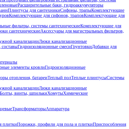
иленовые
Расширительные баки, гидроаккумуляторы
ванн
Плинтусы для сантехники
Сифоны, трапы
Комплектующие
уров
Комплектующие для сифонов, трапов
Комплектующие для
ьные фильтры, системы сантехнические
Комплектующие для
юки сантехнические
Аксессуары для магистральных фильтров,
ружной канализации
Люки канализационные
 составы
Гидроизоляционные смеси
Грунтовки
Добавки для
атериалы
рные элементы кровли
Гидроизоляционные
оры отопления, батареи
Теплый пол
Теплые плинтусы
Системы
ружной канализации
Люки канализационные
Болты, винты, шпильки
Хомуты
Химические
нцевые
Трансформаторы
Аппаратура
я плитки
Порожки, профили для пола и плитки
Приспособления