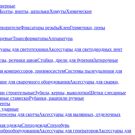
дверные
Болты, винты, шпильки
Хомуты
Химические
творители
Фиксаторы резьбы
Клеи
Герметики, пены
нцевые
Трансформаторы
Аппаратура
уары для светотехники
Аксессуары для светодиодных лент
езы, резчики швов
Стойки, дрели для бурения
Затирочные
ля компрессоров, пневмосистем
Системы пылеудаления для
ие для сварочного оборудования
Аксессуары для сварки,
щи строительные
Зубила, керны, выколотки
Щетки слесарные
чные стамески
Рубанки, рашпили ручные
енты
 ударные
енсеры для скотча
Аксессуары для малярных, отделочных
ная одежда
Спецодежда
Спецобувь
виброоборудования
Аксессуары для генераторов
Аксессуары для