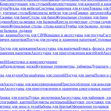
Комплектующие для стульев
Комплектующие для кроватей и кро
итура
Чехлы для мебели
Системы хранения для кухни
Товары для 
, уличные столы
Комплекты мебели для сада
Гамаки, шезлонги
Ка
Скамьи для бани
Столы для бани
Журнальные столики для бани
лоджии
Кресла-мешки для балкона
Кресла подвесные, стулья садо
оджии
Журнальные столы, столы-книги
Тумбы для балкона, лодж
я балкона, лоджии
ши, казаны
Посуда для СВЧ
Крышки и аксессуары для посуды
Гаст
орячих напитков
Посуда для подачи и хранения напитков
Столовы
Посуда для запекания
Аксессуары для выпечки
Бумага, фольга, р
хранения напитков
Аксессуары для приготовления коктейлей
Аксе
ожей
Ножеточки и комплектующие
ки
Разделочные доски
Кухонные термометры, таймеры
Дуршлаги, 
ры для кухни
Органайзеры для специй
Посуда для ланча
Полки и 
ия
Аксессуары для консервирования
Приспособления для консер
ков
Аксессуары для приготовления и хранения алкогольных напи
йники для плиты
Турки, молочники
Аксессуары для чайников, э
отографий, картин
Предметы интерьера
Шкатулки, подставки дл
етики для лица и тела
Наборы для бритья
Оформление подарков
льтры для воды
Фильтры-кувшины
Картриджи, комплектующие д