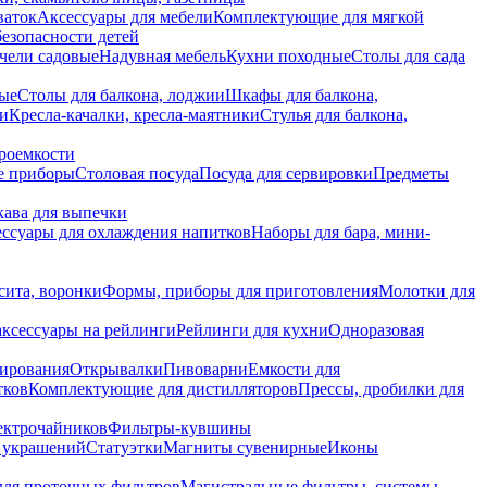
ваток
Аксессуары для мебели
Комплектующие для мягкой
безопасности детей
чели садовые
Надувная мебель
Кухни походные
Столы для сада
вые
Столы для балкона, лоджии
Шкафы для балкона,
ии
Кресла-качалки, кресла-маятники
Стулья для балкона,
роемкости
е приборы
Столовая посуда
Посуда для сервировки
Предметы
укава для выпечки
ссуары для охлаждения напитков
Наборы для бара, мини-
сита, воронки
Формы, приборы для приготовления
Молотки для
аксессуары на рейлинги
Рейлинги для кухни
Одноразовая
вирования
Открывалки
Пивоварни
Емкости для
тков
Комплектующие для дистилляторов
Прессы, дробилки для
лектрочайников
Фильтры-кувшины
я украшений
Статуэтки
Магниты сувенирные
Иконы
ля проточных фильтров
Магистральные фильтры, системы