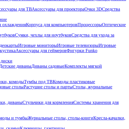
сессуары для ТВ
Аксессуары для проектора
Очки 3D
Средства
ание
 охлаждения
Корпуса для компьютеров
Процессоры
Оптические
утбуков
Сумки, чехлы для ноутбуков
Средства для ухода за
деокарты
Игровые мониторы
Игровые телевизоры
Игровые
акустика
Аксессуары для геймеров
Фигурки Funko
 диски
Детские диваны
Диваны садовые
Комплекты мягкой
ики, комоды
Тумбы под ТВ
Комоды пластиковые
довые столы
Растущие столы и парты
Столы, журнальные
ки, диваны
Стульчики для кормления
Системы хранения для
моды и тумбы
Журнальные столы, столы-книги
Кресла-качалки,
ки, скамьи
Ключницы, газетницы