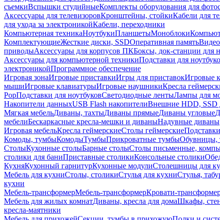
съемки
Вспышки студийные
Комплекты оборудования для фото
Аксессуары для телевизоров
Кронштейны, стойки
Кабели для т
для ухода за электроникой
Кабели, переходники
Компьютерная техника
Ноутбуки
Планшеты
Моноблоки
Компью
Комплектующие
Жесткие диски, SSD
Оперативная память
Видео
приводы
Аксессуары для корпусов ПК
Боксы, док-станции для 
Аксессуары для компьютерной техники
Подставки для ноутбук
электроникой
Программное обеспечение
Игровая зона
Игровые приставки
Игры для приставок
Игровые 
мыши
Игровые клавиатуры
Игровые наушники
Кресла геймерск
Pop
Подставки для ноутбуков
Светодиодные ленты
Лампы для м
Накопители данных
USB Flash накопители
Внешние HDD, SSD 
Мягкая мебель
Диваны, тахты
Диваны прямые
Диваны угловые
Д
мебели
Бескаркасные кресла-мешки и диваны
Надувные диваны
Игровая мебель
Кресла геймерские
Столы геймерские
Подставки
Комоды, тумбы
Комоды
Тумбы
Прикроватные тумбы
Обувницы, 
Столы
Кухонные столы
Барные столы
Столы письменные, комп
столики для бани
Приставные столики
Консольные столики
Обе
Кухня
Кухонный гарнитур
Кухонные модули
Столешницы для к
Мебель для кухни
Столы, столики
Стулья для кухни
Стулья, таб
кухни
Мебель-трансформер
Мебель-трансформер
Кровати-трансформе
Мебель для жилых комнат
Диваны, кресла для дома
Шкафы, стен
кресла-маятники
Мебель для прихожей
Секции, тумбы в прихожую
Полки и сист