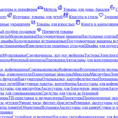
ьютеры и периферия
Мебель
Товары для дома, бакалея
С
мото
Игрушки, товары для детей
Красота и стиль
Здоров
рные украшения
Товары для взрослых
Книги и канцеляри
й подбор подарков
Премиум товары
плиты
Морозильники
Посудомоечные машины
Настольные плиты
 шкафы
Холодильники встраиваемые
Посудомоечные машины вс
встраиваемые
Измельчители пищевых отходов
Шкафы для подогр
чи
Мультиварки
Сэндвичницы, хот-дог мейкеры
Тостеры
Электрог
еницы
Фризеры
Блинницы
Пароварки
Автоклавы для консервиров
ки, кофемашины
Соковыжималки
Кофемолки
Вспениватели молок
ны, измельчители
Планетарные миксеры
Миксеры
Мясорубки
Лом
и фруктов
Вакууматоры
Открывалки, картофелечистки
Проращива
вых печей
Вакуумные пакеты, контейнеры
Аксессуары для кофе
ессуары для мясорубок
Аксессуары для блендеров, миксеров
Аксе
ры для соковыжималок
Средства для ухода за техникой
зоры
ТВ-приставки и медиаплееры
Проекторы
Проекционные эк
сы детские
Умные часы, фитнес-браслеты
Ремешки, аксессуары дл
рты памяти
Объективы
Вспышки
Аксессуары для камер
Сумки и ч
орамки
студии
Студийное освещение
Насадки светоформирующие для фо