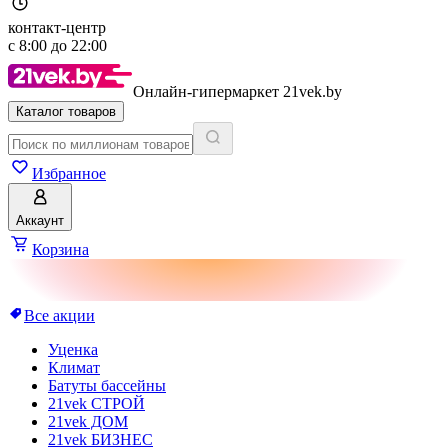
контакт-центр
с
8:00
до
22:00
Онлайн-гипермаркет 21vek.by
Каталог товаров
Избранное
Аккаунт
Корзина
Все акции
Уценка
Климат
Батуты бассейны
21vek СТРОЙ
21vek ДОМ
21vek БИЗНЕС