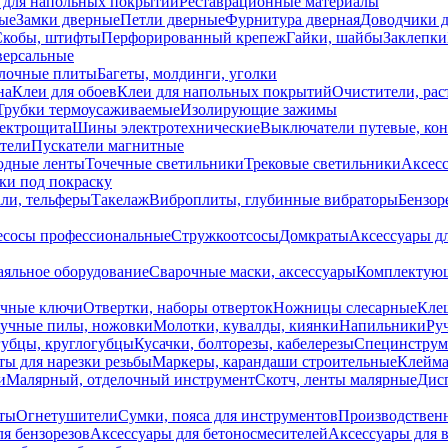
 для напольных покрытий
Реставрационные материалы
ые
Замки дверные
Петли дверные
Фурнитура дверная
Доводчики 
Скобы, штифты
Перфорированный крепеж
Гайки, шайбы
Заклепки
ерсальные
лочные плиты
Багеты, молдинги, уголки
на
Клеи для обоев
Клеи для напольных покрытий
Очистители, рас
Трубки термоусаживаемые
Изолирующие зажимы
лектрощита
Шины электротехнические
Выключатели путевые, ко
атели
Пускатели магнитные
одные ленты
Точечные светильники
Трековые светильники
Аксесс
и под покраску
ли, тельферы
Такелаж
Виброплиты, глубинные вибраторы
Бензор
сосы профессиональные
Стружкоотсосы
Домкраты
Аксессуары д
аяльное оборудование
Сварочные маски, аксессуары
Комплектующ
ечные ключи
Отвертки, наборы отверток
Ножницы слесарные
Кле
учные пилы, ножовки
Молотки, кувалды, киянки
Напильники
Ру
убцы, круглогубцы
Кусачки, болторезы, кабелерезы
Специнструм
ы для нарезки резьбы
Маркеры, карандаши строительные
Клейма
и
Малярный, отделочный инструмент
Скотч, ленты малярные
Дисп
иты
Огнетушители
Сумки, пояса для инструментов
Производствен
я бензорезов
Аксессуары для бетоносмесителей
Аксессуары для 