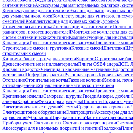
сантехнические
Аксессуары для магистральных фильтров, сист
Комплектующие для сантехники
Экраны для ванн, душевых по
для умывальников, моек
Комплектующие для унитазов, писсуар
смесителей
Комплектующие для душевых кабин, уголков
Инженерная сантехника
Инсталляции для сантехники
Полотенц
радиаторов, полотенцесушителей
Монтажные комплекты для с
систем сантехнических
Фитинги
Комплектующие для инсталля
Канализация
Тросы сантехнические, вантузы
Прочистные маши
Строительные смеси и грунтовки
Клеевые смеси
Шпатлевки
Шту
строительных смесей
Кирпичи, блоки, тротуарная плитка
Кирпичи
Строительные бло
Древесно-плитные и пиломатериалы
Плиты OSB
Фанера
ДСП, 
Кровля и водосток
Черепица и кровельные материалы
Водосточ
материалы
Шифер
Профнастил
Рулонная кровля
Кровельная вен
Отопление
Отопительные котлы
Газовые колонки
Камины, печи
антиобледенения
Управление климатической техникой
Канализация
Тросы сантехнические, вантузы
Прочистные маши
Крепежные изделия
Саморезы, шурупы
Гвозди
Анкеры, дюбели
анкеры
Карабины
Фиксаторы арматуры
Шплинты
Пружины унив
Электромонтажные изделия
Клеммы
Средства диэлектрические
Электрощитовое оборудование
Электрощиты
Аксессуары для э
управления
Рубильники
Предохранители
Частотные преобразов
Приборы учета
Счетчики газа
Счетчики электроэнергии
Счетчи
Аксессуары для напольных покрытий и плитки
Подложка
Плинт