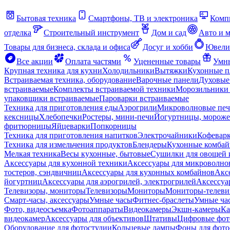
Бытовая техника
Смартфоны, ТВ и электроника
Комп
отделка
Строительный инструмент
Дом и сад
Авто и 
Товары для бизнеса, склада и офиса
Досуг и хобби
Ювели
Все акции
Оплата частями
Уцененные товары
Умны
Крупная техника для кухни
Холодильники
Вытяжки
Кухонные 
Встраиваемая техника, оборудование
Варочные панели
Духовые
встраиваемые
Комплекты встраиваемой техники
Морозильники 
упаковщики встраиваемые
Пароварки встраиваемые
Техника для приготовления еды
Аэрогрили
Микроволновые пе
кексницы
Хлебопечки
Ростеры, мини-печи
Йогуртницы, морож
фритюрницы
Яйцеварки
Попкорницы
Техника для приготовления напитков
Электрочайники
Кофевар
Техника для измельчения продуктов
Блендеры
Кухонные комбай
Мелкая техника
Весы кухонные, бытовые
Сушилки для овощей 
Аксессуары для кухонной техники
Аксессуары для микроволно
тостеров, сэндвичниц
Аксессуары для кухонных комбайнов
Акс
йогуртниц
Аксессуары для аэрогрилей, электрогрилей
Аксессуа
Телевизоры, мониторы
Телевизоры
Мониторы
Мониторы-телеви
Смарт-часы, аксессуары
Умные часы
Фитнес-браслеты
Умные ча
Фото, видеосъемка
Фотоаппараты
Видеокамеры
Экшн-камеры
Ка
видеокамер
Аксессуары для объективов
Штативы
Цифровые фот
Оборудование для фотостудии
Кольцевые лампы
Фоны для фото