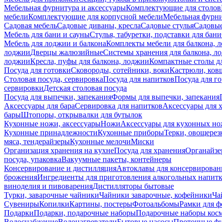
Мебельная фурнитура и аксессуары
Комплектующие для столов
мебели
Комплектующие для корпусной мебели
Мебельная фурн
Садовая мебель
Садовые диваны, кресла
Садовые стулья
Садовые
Мебель для бани и сауны
Стулья, табуретки, подставки для бани
Мебель для лоджии и балкона
Комплекты мебели для балкона, 
лоджии
Дверцы жалюзийные
Системы хранения для балкона, л
лоджии
Кресла, пуфы для балкона, лоджии
Компактные столы дл
Посуда для готовки
Сковороды, сотейники, воки
Кастрюли, ков
Столовая посуда, сервировка
Посуда для напитков
Посуда для г
сервировки
Детская столовая посуда
Посуда для выпечки, запекания
Формы для выпечки, запекания
Аксессуары для бара
Сервировка для напитков
Аксессуары для 
бары
Штопоры, открывалки для бутылок
Кухонные ножи, аксессуары
Ножи
Аксессуары для кухонных н
Кухонные принадлежности
Кухонные приборы
Терки, овощерез
мяса, тендерайзеры
Кухонные мелочи
Миски
Организация хранения на кухне
Посуда для хранения
Органайзе
посуда, упаковка
Вакуумные пакеты, контейнеры
Консервирование и дистилляция
Автоклавы для консервирован
брожения
Ингредиенты для приготовления алкогольных напит
виноделия и пивоварения
Дистилляторы бытовые
Турки, заварочные чайники
Чайники заварочные, кофейники
Ча
Сувениры
Копилки
Картины, постеры
Фотоальбомы
Рамки для ф
Подарки
Подарки, подарочные наборы
Подарочные наборы косм
Водоснабжение
Водонагреватели
Бытовые насосы
Проточные фи