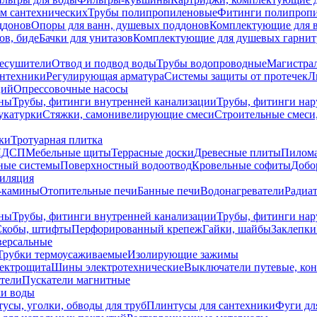
ем сантехнических
Трубы полипропиленовые
Фитинги полипроп
ддонов
Опоры для ванн, душевых поддонов
Комплектующие для 
ов, биде
Бачки для унитазов
Комплектующие для душевых гарнит
есушители
Отвод и подвод воды
Трубы водопроводные
Магистрал
антехники
Регулирующая арматура
Системы защиты от протечек
Л
ций
Опрессовочные насосы
ны
Трубы, фитинги внутренней канализации
Трубы, фитинги на
катурки
Стяжки, самонивелирующие смеси
Строительные смеси,
ки
Тротуарная плитка
ЛДСП
Мебельные щиты
Террасные доски
Древесные плиты
Пилом
ные системы
Поверхностный водоотвод
Кровельные софиты
Добо
тиляция
-камины
Отопительные печи
Банные печи
Водонагреватели
Радиат
ны
Трубы, фитинги внутренней канализации
Трубы, фитинги на
Скобы, штифты
Перфорированный крепеж
Гайки, шайбы
Заклепки
ерсальные
Трубки термоусаживаемые
Изолирующие зажимы
лектрощита
Шины электротехнические
Выключатели путевые, ко
атели
Пускатели магнитные
ки воды
усы, уголки, обводы для труб
Плинтусы для сантехники
Фуги дл