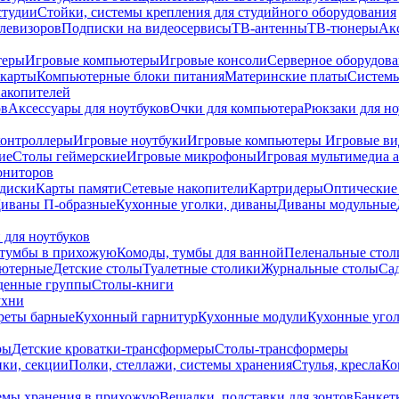
студии
Стойки, системы крепления для студийного оборудования
елевизоров
Подписки на видеосервисы
ТВ-антенны
ТВ-тюнеры
Ак
теры
Игровые компьютеры
Игровые консоли
Серверное оборудов
карты
Компьютерные блоки питания
Материнские платы
Системы
накопителей
ов
Аксессуары для ноутбуков
Очки для компьютера
Рюкзаки для но
контроллеры
Игровые ноутбуки
Игровые компьютеры
Игровые ви
ие
Столы геймерские
Игровые микрофоны
Игровая мультимедиа 
ониторов
диски
Карты памяти
Сетевые накопители
Картридеры
Оптические
иваны П-образные
Кухонные уголки, диваны
Диваны модульные
 для ноутбуков
тумбы в прихожую
Комоды, тумбы для ванной
Пеленальные стол
ьютерные
Детские столы
Туалетные столики
Журнальные столы
Са
денные группы
Столы-книги
ухни
уреты барные
Кухонный гарнитур
Кухонные модули
Кухонные угол
ры
Детские кроватки-трансформеры
Столы-трансформеры
ки, секции
Полки, стеллажи, системы хранения
Стулья, кресла
Ко
емы хранения в прихожую
Вешалки, подставки для зонтов
Банкет