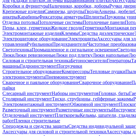
для укладки плитки
Системы выравнивания плитки
Аксессуары
Коробки и фурнитура
Наличники, коробки, доборы
Ручки дверн
Крепежные изделия
Саморезы, шурупы
Гвозди
Анкеры, дюбели
анкеры
Карабины
Фиксаторы арматуры
Шплинты
Пружины унив
Отделка потолка
Потолочные системы
Потолочные панели
Пото
Пены, клеи, герметики
Жидкие гвозди
Герметики
Монтажная пе
Электромонтажные изделия
Клеммы
Средства диэлектрические
Электрощитовое оборудование
Электрощиты
Аксессуары для э
управления
Рубильники
Предохранители
Частотные преобразов
Светотехника
Промышленное и сигнальное освещение
Светоди
Люки
Люки ревизионные
Люки под плитку
Люки напольные
Люк
Силовая и строительная техника
Бетоносмесители
Генераторы
Та
машины
Гидроинструмент
Погрузчики
Строительное оборудование
Компрессоры
Тепловые пушки
Пыле
электроинструмента
Пневмоинструмент
Сварочное и паяльное оборудование
Сварочное оборудование
П
пайки
Слесарный инструмент
Наборы инструментов
Головки, биты
Га
Столярный инструмент
Тиски, струбцины, гейферные зажимы
Р
Электромонтажный инструмент
Обжимной инструмент
Плоског
Разметочный инструмент
Разметочные инструменты
Инструмент
Отделочный инструмент
Плиткорезы
Кельмы, шпатели, гладилк
работ
Пленки строительные
Спецодежда и средства защиты
Средства индивидуальной защ
Аксессуары для силовой и строительной техники
Аксессуары дл