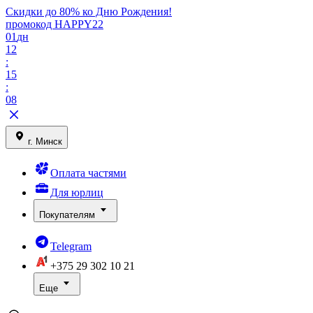
Скидки до 80% ко Дню Рождения!
промокод HAPPY22
01
дн
12
:
15
:
08
г. Минск
Оплата частями
Для юрлиц
Покупателям
Telegram
+375 29
302 10 21
Еще