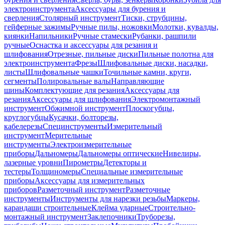
электроинструмента
Аксессуары для бурения и
сверления
Столярный инструмент
Тиски, струбцины,
гейферные зажимы
Ручные пилы, ножовки
Молотки, кувалды,
киянки
Напильники
Ручные стамески
Рубанки, рашпили
ручные
Оснастка и аксессуары для резания и
шлифования
Отрезные, пильные диски
Пильные полотна для
электроинструмента
Фрезы
Шлифовальные диски, насадки,
листы
Шлифовальные чашки
Точильные камни, круги,
сегменты
Полировальные валы
Направляющие
шины
Комплектующие для резания
Аксессуары для
резания
Аксессуары для шлифования
Электромонтажный
инструмент
Обжимной инструмент
Плоскогубцы,
круглогубцы
Кусачки, болторезы,
кабелерезы
Специнструменты
Измерительный
инструмент
Мерительные
инструменты
Электроизмерительные
приборы
Дальномеры
Дальномеры оптические
Нивелиры,
лазерные уровни
Пирометры
Детекторы и
тестеры
Толщиномеры
Специальные измерительные
приборы
Аксессуары для измерительных
приборов
Разметочный инструмент
Разметочные
инструменты
Инструменты для нарезки резьбы
Маркеры,
карандаши строительные
Клейма ударные
Строительно-
монтажный инструмент
Заклепочники
Труборезы,