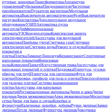
путевые, концевые
Трансформаторы
Аппаратура
управления
Рубильники
Предохранители
Частотные
преобразователи
Пускатели магнитные
Модульная
автоматика
Выключатели автоматические
Реле
Выключатели
нагрузки
Контакторы
Дополнительное модульное
оборудование
УЗИП
Автоматика пуска
двигателя
Дифференциальные
автоматы
УЗО
Конденсаторы
Комплексная защита
электродвигателей
Аксессуары для модульной
автоматики
Приборы учета
Счетчики газа
Счетчики
электроэнергии
Счетчики воды
Ремонт и отделка
Напольные
покрытия и
плитка
Плитка
Ламинат
Линолеум
Керамогранит
Спортивные
напольные покрытия
Виниловые
полы
Ковролин
Паркет
Искусственная трава
Аксессуары для
напольных покрытий и плитки
Подложка
Плинтусы, уголки,
обводы для труб
Плинтусы для сантехники
Фуги для
плитки
Порожки, профили для пола и плитки
Приспособления
для укладки плитки
Системы выравнивания
плитки
Аксессуары для напольных
покрытий
Реставрационные материалы
Двери и арки
Двери
входные
Двери межкомнатные
Арки межкомнатные
Москитные
сетки
Двери для бани и сауны
Коробки и
фурнитура
Наличники, коробки, доборы
Ручки дверные
Замки
дверные
Петли дверные
Фурнитура дверная
Доводчики