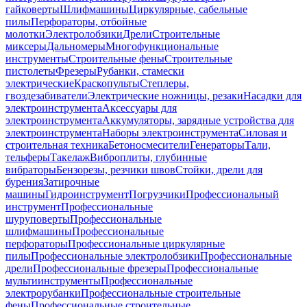
гайковерты
Шлифмашины
Циркулярные, сабельные
пилы
Перфораторы, отбойные
молотки
Электролобзики
Дрели
Строительные
миксеры
Дальномеры
Многофункциональные
инструменты
Строительные фены
Строительные
пистолеты
Фрезеры
Рубанки, стамески
электрические
Краскопульты
Степлеры,
гвоздезабиватели
Электрические ножницы, резаки
Насадки для
электроинструмента
Аксессуары для
электроинструмента
Аккумуляторы, зарядные устройства для
электроинструмента
Наборы электроинструмента
Силовая и
строительная техника
Бетоносмесители
Генераторы
Тали,
тельферы
Такелаж
Виброплиты, глубинные
вибраторы
Бензорезы, резчики швов
Стойки, дрели для
бурения
Затирочные
машины
Гидроинструмент
Погрузчики
Профессиональный
инструмент
Профессиональные
шуруповерты
Профессиональные
шлифмашины
Профессиональные
перфораторы
Профессиональные циркулярные
пилы
Профессиональные электролобзики
Профессиональные
дрели
Профессиональные фрезеры
Профессиональные
мультиинструменты
Профессиональные
электрорубанки
Профессиональные строительные
фены
Профессиональные строительные