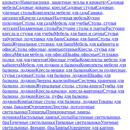
кроватку
Наматрасники, защитные чехлы в кроватку
Садовая
мебель
Садовые диваны, кресла
Садовые стулья
Садовые,
уличные столы
Комплекты мебели для сада
Гамаки,
шезлонги
Качели садовые
Надувная мебель
Кухни
походные
Столы для сада
Мебель для учебы
Столы, стулья
детские
Письменные столы
Растущие столы и парты
Растущие
кресла и стулья для учебы
Мебель для бани и сауны
Стулья,
табуретки, подставки для бани
Скамьи для бани
Столы для
бани
Журнальные столики для бани
Мебель для кабинета и
офиса
Столы офисные, компьютерные
Кресла, стулья для
офиса
Мягкая мебель для офиса
Шкафы офисные
Стеллажи,
полки для документов
Офисные тумбы
Комплекты мебели для
кабинета
Мебель для лоджии и балкона
Комплекты мебели для
балкона, лоджии
Кресла-мешки для балкона
Кресла подвесные,
стулья садовые
Столы для балкона, лоджии
Шкафы для
балкона, лоджии
Дверцы жалюзийные
Системы хранения для
балкона, лоджии
Журнальные столы, столы-книги
Тумбы для
балкона, лоджии
Кресла-качалки, кресла-маятники
Стулья для
балкона, лоджии
Кресла, пуфы для балкона,
лоджии
Компактные столы для балкона, лоджии
Товары для
дома, бакалея
Освещение
Люстры, потолочные
светильники
Торшеры
Прикроватные лампы,
ночники
Настольные лампы
Споты
Настенные светильники,
бра
Точечные светильники
Трековые светильники
Уличные
светильники, фонари, бра
Лампы
Освещение для картин,