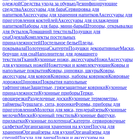
одеждой
Средства ухода за обувью
Дезинфицирующие
средства
Аксессуары для бара
Сервировка для
напитков
Аксессуары для хранения напитков
Аксессуары для
приготовления коктейлей
Аксессуары для охлаждения
напитков
Наборы для бара, мини-бары
Штопоры, открывалки
для бутылок
Домашний текстиль
Подушки для
сна
Одеяла
Комплекты постельных
принадлежностей
Постельное белье
Пледы,
покрывала
Полотенца
Скатерти
Подушки декоративные
Маски,
беруши для сна
Наполнители для домашнего
текстиля
Ткани
Кухонные ножи, аксессуары
Ножи
Аксессуары
для кухонных ножей
Ножеточки и комплектующие
Ковры и
напольные покрытия
Ковры, циновки, шкуры
Ковры,
аксессуары для ковров
Коврики, наборы ковриков
Ковровые
дорожки
Циновки
Покрытия напольные
тафтинговые
Защитные, грязезащитные коврики
Кухонные
принадлежности
Кухонные приборы
Терки,
овощерезки
Разделочные доски
Кухонные термометры,
таймеры
Дуршлаги, сита, воронки
Формы, приборы для
приготовления
Молотки для мяса, тендерайзеры
Кухонные
мелочи
Миски
Кухонный текстиль
Кухонные фартуки,
прихватки
Кухонные полотенца
Скатерти, сервировочные
салфетки
Организация хранения на кухне
Посуда для
хранения
Органайзеры для кухни
Органайзеры для
специй
Посуда для ланча
Полки и аксессуары на