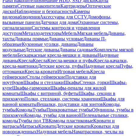
Flash накопители
Внешние HDD, SSD диски
Карты
памяти
Сетевые накопители
Картридеры
Оптические
диски
Наблюдение и безопасность
Камеры
видеонаблюдения
Аксессуары для CCTV
Домофоны,
вызывные панели
Датчики для дома
Охранные системы,
сигнализации
Системы контроля и управления
доступом
Металлодетекторы
Мебель
Мягкая мебель
Диваны,
тахты
Диваны прямые
Диваны угловые
Диваны П-
образные
Кухонные уголки, диваны
Диваны
модульные
Детские диваны
Диваны садовые
Комплекты мягкой
мебели
Бескаркасные кресла-мешки и диваны
Надувные
диваны
Кресла
Кресла
Кресла-мешки и пуфы
Кресла-качалки,
кресла-маятники
Детские кресла, пуфы
Надувные кресла
Пуфы,
оттоманки
Кресла-кровати
Игровая мебель
Кресла
геймерские
Столы геймерские
Подставки для
ноутбуков
Шкафы и стеллажи
Шкафы
Стенки, горки
Шкафы-
купе
Шкафы-гармошки
Шкафы-пеналы для жилой
комнаты
Шкафы с витриной, буфеты
Шкафы, секции в
прихожую
Полки, стеллажи, системы хранения
Шкафы для
ванной комнаты
Вешалки, подставки для зонтов
Комоды,
тумбы
Комоды
Тумбы
Прикроватные тумбы
Обувницы, тумбы в
прихожую
Комоды, тумбы для ванной
Пеленальные столики,
комоды
Тумбы под ТВ
Комоды пластиковые
Кровати и
матрасы
Матрасы
Кровати
Детские кровати
Кроватки для
новорожденных
Надувная мебель
Наматрасники, чехлы на