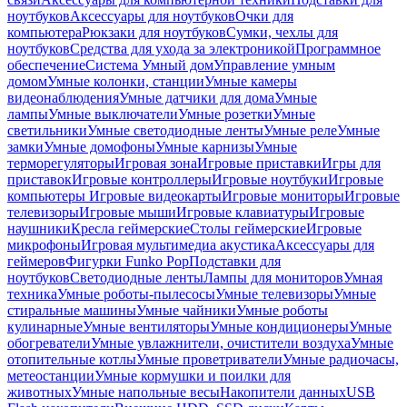
ноутбуков
Аксессуары для ноутбуков
Очки для
компьютера
Рюкзаки для ноутбуков
Сумки, чехлы для
ноутбуков
Средства для ухода за электроникой
Программное
обеспечение
Система Умный дом
Управление умным
домом
Умные колонки, станции
Умные камеры
видеонаблюдения
Умные датчики для дома
Умные
лампы
Умные выключатели
Умные розетки
Умные
светильники
Умные светодиодные ленты
Умные реле
Умные
замки
Умные домофоны
Умные карнизы
Умные
терморегуляторы
Игровая зона
Игровые приставки
Игры для
приставок
Игровые контроллеры
Игровые ноутбуки
Игровые
компьютеры
Игровые видеокарты
Игровые мониторы
Игровые
телевизоры
Игровые мыши
Игровые клавиатуры
Игровые
наушники
Кресла геймерские
Столы геймерские
Игровые
микрофоны
Игровая мультимедиа акустика
Аксессуары для
геймеров
Фигурки Funko Pop
Подставки для
ноутбуков
Светодиодные ленты
Лампы для мониторов
Умная
техника
Умные роботы-пылесосы
Умные телевизоры
Умные
стиральные машины
Умные чайники
Умные роботы
кулинарные
Умные вентиляторы
Умные кондиционеры
Умные
обогреватели
Умные увлажнители, очистители воздуха
Умные
отопительные котлы
Умные проветриватели
Умные радиочасы,
метеостанции
Умные кормушки и поилки для
животных
Умные напольные весы
Накопители данных
USB