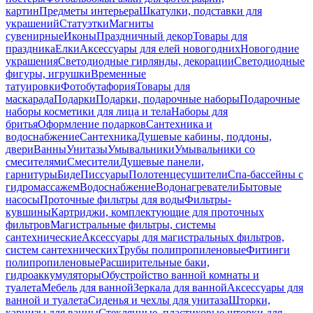
картин
Предметы интерьера
Шкатулки, подставки для
украшений
Статуэтки
Магниты
сувенирные
Иконы
Праздничный декор
Товары для
праздника
Елки
Аксессуары для елей новогодних
Новогодние
украшения
Светодиодные гирлянды, декорации
Светодиодные
фигуры, игрушки
Временные
татуировки
Фотобутафория
Товары для
маскарада
Подарки
Подарки, подарочные наборы
Подарочные
наборы косметики для лица и тела
Наборы для
бритья
Оформление подарков
Сантехника и
водоснабжение
Сантехника
Душевые кабины, поддоны,
двери
Ванны
Унитазы
Умывальники
Умывальники со
смесителями
Смесители
Душевые панели,
гарнитуры
Биде
Писсуары
Полотенцесушители
Спа-бассейны с
гидромассажем
Водоснабжение
Водонагреватели
Бытовые
насосы
Проточные фильтры для воды
Фильтры-
кувшины
Картриджи, комплектующие для проточных
фильтров
Магистральные фильтры, системы
сантехнические
Аксессуары для магистральных фильтров,
систем сантехнических
Трубы полипропиленовые
Фитинги
полипропиленовые
Расширительные баки,
гидроаккумуляторы
Обустройство ванной комнаты и
туалета
Мебель для ванной
Зеркала для ванной
Аксессуары для
ванной и туалета
Сиденья и чехлы для унитаза
Шторки,
карнизы для ванны
Стеклянные, пластиковые шторки для