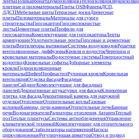
ленты
Поликарбонат
Шумоизоляция
Теплоизоляция
Звукоизоляц
плитные и пиломатериалы
Плиты OSB
Фанера
ДСП,
ЛДСП
Мебельные щиты
Террасные доски
Древесные
плиты
Пиломатериалы
Материалы для сухого
строительства
Гипсокартон
Гипсоволокнистые
листы
Цементные плиты
Профили для
гипсокартона
Комплектующие для гипсокартона
Ленты
армирующие
Уплотнительные ленты
Гипсовые и цементные
плиты
Вентиляторы вытяжные
Системы воздуховодов
Решетки
вентиляционные, диффузоры
Кровля и водосток
Черепица и
кровельные материалы
Водосточные системы
Поверхностный
водоотвод
Кровельные софиты
Доборные элементы
кровли
Гидроизоляционные
материалы
Шифер
Профнастил
Рулонная кровля
Кровельная
вентиляция
Отделка фасада
Фасадные
панели
Сайдинг
Комплектующие для фасадных
панелей
Декоративные штукатурки для фасада
Клинкерная
плитка для фасада
Декоративный камень для наружной
отделки
Отопление
Отопительные котлы
Газовые
колонки
Камины, печи-камины
Отопительные печи
Банные
печи
Водонагреватели
Радиаторы отопления, батареи
Теплый
пол
Теплые плинтусы
Системы антиобледенения
Управление
климатической техникой
Комплектующие для отопительного
оборудования
Стабилизаторы напряжения
Насосы
циркуляционные
Регулирующая арматура
Отвод и подвод