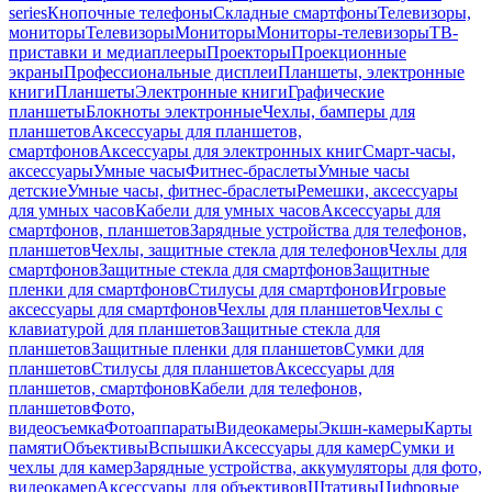
series
Кнопочные телефоны
Складные смартфоны
Телевизоры,
мониторы
Телевизоры
Мониторы
Мониторы-телевизоры
ТВ-
приставки и медиаплееры
Проекторы
Проекционные
экраны
Профессиональные дисплеи
Планшеты, электронные
книги
Планшеты
Электронные книги
Графические
планшеты
Блокноты электронные
Чехлы, бамперы для
планшетов
Аксессуары для планшетов,
смартфонов
Аксессуары для электронных книг
Смарт-часы,
аксессуары
Умные часы
Фитнес-браслеты
Умные часы
детские
Умные часы, фитнес-браслеты
Ремешки, аксессуары
для умных часов
Кабели для умных часов
Аксессуары для
смартфонов, планшетов
Зарядные устройства для телефонов,
планшетов
Чехлы, защитные стекла для телефонов
Чехлы для
смартфонов
Защитные стекла для смартфонов
Защитные
пленки для смартфонов
Стилусы для смартфонов
Игровые
аксессуары для смартфонов
Чехлы для планшетов
Чехлы с
клавиатурой для планшетов
Защитные стекла для
планшетов
Защитные пленки для планшетов
Сумки для
планшетов
Стилусы для планшетов
Аксессуары для
планшетов, смартфонов
Кабели для телефонов,
планшетов
Фото,
видеосъемка
Фотоаппараты
Видеокамеры
Экшн-камеры
Карты
памяти
Объективы
Вспышки
Аксессуары для камер
Сумки и
чехлы для камер
Зарядные устройства, аккумуляторы для фото,
видеокамер
Аксессуары для объективов
Штативы
Цифровые