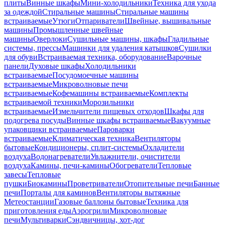
плиты
Винные шкафы
Мини-холодильники
Техника для ухода
за одеждой
Стиральные машины
Стиральные машины
встраиваемые
Утюги
Отпариватели
Швейные, вышивальные
машины
Промышленные швейные
машины
Оверлоки
Сушильные машины, шкафы
Гладильные
системы, прессы
Машинки для удаления катышков
Сушилки
для обуви
Встраиваемая техника, оборудование
Варочные
панели
Духовые шкафы
Холодильники
встраиваемые
Посудомоечные машины
встраиваемые
Микроволновые печи
встраиваемые
Кофемашины встраиваемые
Комплекты
встраиваемой техники
Морозильники
встраиваемые
Измельчители пищевых отходов
Шкафы для
подогрева посуды
Винные шкафы встраиваемые
Вакуумные
упаковщики встраиваемые
Пароварки
встраиваемые
Климатическая техника
Вентиляторы
бытовые
Кондиционеры, сплит-системы
Охладители
воздуха
Водонагреватели
Увлажнители, очистители
воздуха
Камины, печи-камины
Обогреватели
Тепловые
завесы
Тепловые
пушки
Биокамины
Проветриватели
Отопительные печи
Банные
печи
Порталы для каминов
Вентиляторы вытяжные
Метеостанции
Газовые баллоны бытовые
Техника для
приготовления еды
Аэрогрили
Микроволновые
печи
Мультиварки
Сэндвичницы, хот-дог