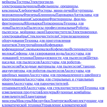
мейкеры
Тостеры
Электрогрили,
электрошашлычницы
Вафельницы, орешницы,
кексницы
Хлебопечки
Ростеры, мини-печи
Йогуртницы,
мороженицы
Фризеры
Блинницы
Пароварки
Автоклавы для
консервирования
Сыроварни
Фритюрницы, фондю-
фритюрницы
Яйцеварки
Попкорницы
Техника для
дома
Пылесосы
Пылесосы профессиональные
Роботы-
пылесосы, мойщики окон
Пароочистители
Электровеники,
электрошвабры
Стеклоочистители
Стерилизационное
оборудование
Техника для приготовления
напитков
Электрочайники
Кофеварки,
кофемашины
Соковыжималки
Кофемолки
Вспениватели
молока
Сифоны для газирования воды
Аксессуары для
домашней техники
Принадлежности для пылесосов
Щетки,
насадки для пылесосов
Аксессуары для роботов-
пылесосов
Расходные материалы для пылесосов
Станции,
аккумуляторы для роботов-пылесосов
Аксессуары для
швейных машин
Аксессуары для промышленного швейного
оборудования
Аксессуары для стиральных и сушильных
машин
Аксессуары для пароочистителей,
отпаривателей
Аксессуары для стеклоочистителей
Техника для
измельчения продуктов
Блендеры
Кухонные комбайны,
измельчители
Планетарные
миксеры
Миксеры
Мясорубки
Ломтерезки
Комплектующие для
климатической техники
Управление климатической