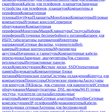
смартфонов
Кабели для телефонов, планшетов
Зарядные
устройства для телефонов, планшетов
Компьютеры и
периферия
Компьютерная
техника
Ноутбуки
Планшеты
Моноблоки
Компьютеры
Игровые
компьютеры
Игровые консоли
Серверное
оборудование
Компьютерная
периферия
Мониторы
Мыши
Клавиатуры
Стилусы
Наборы
периферии
Источники бесперебойного питания
Батареи для
ИБП
Стабилизаторы напряжения
Инверторы
напряжения
Сетевые фильтры, удлинители
Веб-
камеры
Игровые контроллеры
Мультимедиа
акустика
Наушники и гарнитуры
Компьютерные кабели,
переходники
Зарядные, аккумуляторы
Док-станции,
репликаторы
Интерактивные панели,
доски
Комплектующие
Жесткие диски, SSD
Оперативная
память
Видеокарты
Компьютерные блоки
питания
Материнские платы
Системы охлаждения
Корпуса для
компьютеров
Процессоры
Оптические приводы
Аксессуары
для корпусов ПК
Боксы, док-станции для накопителей
Сетевое
оборудование
Маршрутизаторы, DSL-модемы
Wi-Fi точки
доступа, усилители сигнала
Беспроводные
адаптеры
Коммутаторы
Сетевые адаптеры
Powerline
Сетевые
комплектующие
IP-телефония
Медиаконвертеры
Кабели,
переходники сетевые
Антенны для беспроводной
связи
Аксессуары для компьютерной техники
Подставки для