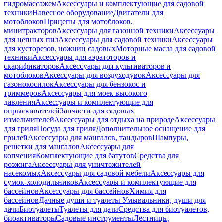
гидромассажем
Аксессуары и комплектующие для садовой
техники
Навесное оборудование
Двигатели для
мотоблоков
Прицепы для мотоблоков,
минитракторов
Аксессуары для газонной техники
Аксессуары
для цепных пил
Аксессуары для садовой техники
Аксессуары
для кусторезов, ножниц садовых
Моторные масла для садовой
техники
Аксессуары для аэратоторов и
скарификаторов
Аксессуары для культиваторов и
мотоблоков
Аксессуары для воздуходувок
Аксессуары для
газонокосилок
Аксессуары для бензокос и
триммеров
Аксессуары для моек высокого
давления
Аксессуары и комплектующие для
опрыскивателей
Запчасти для садовых
измельчителей
Аксессуары для отдыха на природе
Аксессуары
для гриля
Посуда для гриля
Дополнительное оснащение для
грилей
Аксессуары для мангалов, тандыров
Шампуры,
решетки для мангалов
Аксессуары для
копчения
Комплектующие для батутов
Средства для
розжига
Аксессуары для уничтожителей
насекомых
Аксессуары для садовой мебели
Аксессуары для
сумок-холодильников
Аксессуары и комплектующие для
бассейнов
Аксессуары для бассейнов
Химия для
бассейнов
Дачные души и туалеты
Умывальники, души для
дачи
Биотуалеты
Туалеты для дачи
Средства для биотуалетов,
биоактиваторы
Садовые инструменты
Лестницы,