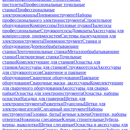
пистолеты
Профессиональные точильные
станки
Профессиональные
электроножницы
Пневмоинструмент
Наборы
профессионального электроинструмента
Строительное
оборудование
Компрессоры
Тепловые пушки
Пылесосы
профессиональные
Стружкоотсосы
Домкраты
Аксессуары для
компрессоров, пневмосистем
Системы пылеудаления для
электроинструмента
Пневмоинструмент
Станки и
оборудование
Деревообрабатывающие
станки
Ленточнопильные станки
Металлообрабатывающие
станки
Плиткорезные станки
Точильные
станки
Комплектующие для станков
Оснастка для
станков
Аксессуары для станков
Стружкоотсосы
Аксессуары
для стружкоотсосов
Сварочное и паяльное
оборудование
Сварочное оборудование
Паяльное
оборудование
Сварочные маски, аксессуары
Комплектующие
для сварочного оборудования
Аксессуары для сварки,
пайки
Оснастка для электроинструмента
Оснастка, наборы
оснастки
Насадки для граверов
Щетки для
электроинструмента
Развертки
Пуансоны
Щетки для
электродвигателей
Слесарный инструмент
Наборы
инструментов
Головки, биты
Гаечные ключи
Отвертки, наборы
отверток
Ножницы слесарные
Клещи строительные
Зубила,
керны, выколотки
Щетки слесарные
Оснастка и аксессуары для
бурения и сверления
Сверла, буры, зенкеры
Коронки
Зубила для