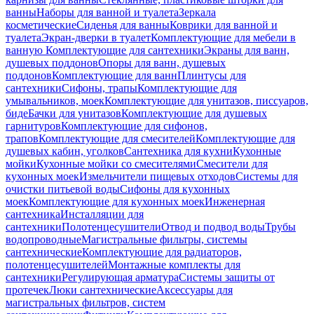
ванны
Наборы для ванной и туалета
Зеркала
косметические
Сиденья для ванны
Коврики для ванной и
туалета
Экран-дверки в туалет
Комплектующие для мебели в
ванную
Комплектующие для сантехники
Экраны для ванн,
душевых поддонов
Опоры для ванн, душевых
поддонов
Комплектующие для ванн
Плинтусы для
сантехники
Сифоны, трапы
Комплектующие для
умывальников, моек
Комплектующие для унитазов, писсуаров,
биде
Бачки для унитазов
Комплектующие для душевых
гарнитуров
Комплектующие для сифонов,
трапов
Комплектующие для смесителей
Комплектующие для
душевых кабин, уголков
Сантехника для кухни
Кухонные
мойки
Кухонные мойки со смесителями
Смесители для
кухонных моек
Измельчители пищевых отходов
Системы для
очистки питьевой воды
Сифоны для кухонных
моек
Комплектующие для кухонных моек
Инженерная
сантехника
Инсталляции для
сантехники
Полотенцесушители
Отвод и подвод воды
Трубы
водопроводные
Магистральные фильтры, системы
сантехнические
Комплектующие для радиаторов,
полотенцесушителей
Монтажные комплекты для
сантехники
Регулирующая арматура
Системы защиты от
протечек
Люки сантехнические
Аксессуары для
магистральных фильтров, систем