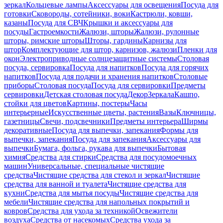
зеркал
Кольцевые лампы
Аксессуары для освещения
Посуда для
готовки
Сковороды, сотейники, воки
Кастрюли, ковши,
казаны
Посуда для СВЧ
Крышки и аксессуары для
посуды
Гастроемкости
Жалюзи, шторы
Жалюзи, рулонные
шторы, римские шторы
Шторы, гардины
Карнизы для
штор
Комплектующие для штор, карнизов, жалюзи
Пленки для
окон
Электроприводные солнцезащитные системы
Столовая
посуда, сервировка
Посуда для напитков
Посуда для горячих
напитков
Посуда для подачи и хранения напитков
Столовые
приборы
Столовая посуда
Посуда для сервировки
Предметы
сервировки
Детская столовая посуда
Декор
Зеркала
Кашпо,
стойки для цветов
Картины, постеры
Часы
интерьерные
Искусственные цветы, растения
Вазы
Ключницы,
газетницы
Свечи, подсвечники
Предметы интерьера
Ширмы
декоративные
Посуда для выпечки, запекания
Формы для
выпечки, запекания
Посуда для запекания
Аксессуары для
выпечки
Бумага, фольга, рукава для выпечки
Бытовая
химия
Средства для стирки
Средства для посудомоечных
машин
Универсальные, специальные чистящие
средства
Чистящие средства для стекол и зеркал
Чистящие
средства для ванной и туалета
Чистящие средства для
кухни
Средства для мытья посуды
Чистящие средства для
мебели
Чистящие средства для напольных покрытий и
ковров
Средства для ухода за техникой
Освежители
воздуха
Средства от насекомых
Средства ухода за