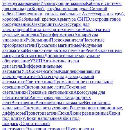
термоусаживаемые
Изолирующие зажимы
Кабель и системы
для прокладки
Короба, трубы, металлорукав
Силовой
кабель
Наконечники, гильзы кабельные
Аксессуары для труб,
коробов
Кабельный крепеж
Арматура СИП
Электрощитовое
оборудование
Электрощиты
Аксессуары для
электрощита
Шины электротехнические
Выключатели
путевые, концевые
Трансформаторы
Аппаратура
управления
Рубильники
Предохранители
Частотные
преобразователи
Пускатели магнитные
Модульная
автоматика
Выключатели автоматические
Реле
Выключатели
нагрузки
Контакторы
Дополнительное модульное
оборудование
УЗИП
Автоматика пуска
двигателя
Дифференциальные
автоматы
УЗО
Конденсаторы
Комплексная защита
электродвигателей
Аксессуары для модульной
автоматики
Светотехника
Промышленное и сигнальное
освещение
Светодиодные ленты
Точечные
светильники
Трековые светильники
Аксессуары для
светотехники
Аксессуары для светодиодных
лент
Вентиляция
Вентиляторы вытяжные
Вентиляторы
канальные
Системы воздуховодов
Решетки вентиляционные,
диффузоры
Проветриватели
Люки
Люки ревизионные
Люки
под плитку
Люки напольные
Люки под
покраску
Строительный
инструмент
Электроинструмент
Шуруповерты,