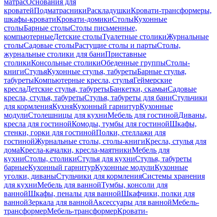
матрас
Основания для
кроватей
Подматрасники
Раскладушки
Кровати-трансформеры,
шкафы-кровати
Кровати-домики
Столы
Кухонные
столы
Барные столы
Столы письменные,
компьютерные
Детские столы
Туалетные столики
Журнальные
столы
Садовые столы
Растущие столы и парты
Столы,
журнальные столики для бани
Приставные
столики
Консольные столики
Обеденные группы
Столы-
книги
Стулья
Кухонные стулья, табуреты
Барные стулья,
табуреты
Компьютерные кресла, стулья
Геймерские
кресла
Детские стулья, табуреты
Банкетки, скамьи
Садовые
кресла, стулья, табуреты
Стулья, табуреты для бани
Стульчики
для кормления
Кухня
Кухонный гарнитур
Кухонные
модули
Столешницы для кухни
Мебель для гостиной
Диваны,
кресла для гостиной
Комоды, тумбы для гостиной
Шкафы,
стенки, горки для гостиной
Полки, стеллажи для
гостиной
Журнальные столы, столы-книги
Кресла, стулья для
дома
Кресла-качалки, кресла-маятники
Мебель для
кухни
Столы, столики
Стулья для кухни
Стулья, табуреты
барные
Кухонный гарнитур
Кухонные модули
Кухонные
уголки, диваны
Стульчики для кормления
Системы хранения
для кухни
Мебель для ванной
Тумбы, консоли для
ванной
Шкафы, пеналы для ванной
Шкафчики, полки для
ванной
Зеркала для ванной
Аксессуары для ванной
Мебель-
трансформер
Мебель-трансформер
Кровати-