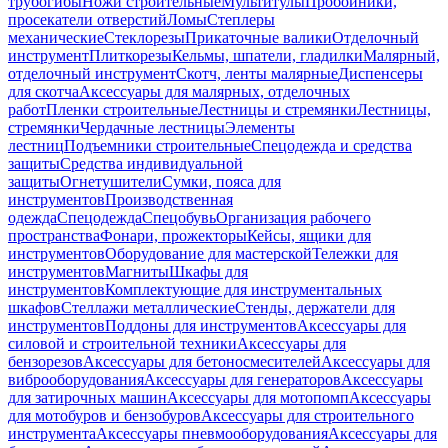
трубогибы
Ножи строительные
Мультитулы
Пробойники,
просекатели отверстий
Ломы
Степлеры
механические
Стеклорезы
Прикаточные валики
Отделочный
инструмент
Плиткорезы
Кельмы, шпатели, гладилки
Малярный,
отделочный инструмент
Скотч, ленты малярные
Диспенсеры
для скотча
Аксессуары для малярных, отделочных
работ
Пленки строительные
Лестницы и стремянки
Лестницы,
стремянки
Чердачные лестницы
Элементы
лестниц
Подъемники строительные
Спецодежда и средства
защиты
Средства индивидуальной
защиты
Огнетушители
Сумки, пояса для
инструментов
Производственная
одежда
Спецодежда
Спецобувь
Организация рабочего
пространства
Фонари, прожекторы
Кейсы, ящики для
инструментов
Оборудование для мастерской
Тележки для
инструментов
Магниты
Шкафы для
инструментов
Комплектующие для инструментальных
шкафов
Стеллажи металлические
Стенды, держатели для
инструментов
Поддоны для инструментов
Аксессуары для
силовой и строительной техники
Аксессуары для
бензорезов
Аксессуары для бетоносмесителей
Аксессуары для
виброоборудования
Аксессуары для генераторов
Аксессуары
для затирочных машин
Аксессуары для мотопомп
Аксессуары
для мотобуров и бензобуров
Аксессуары для строительного
инструмента
Аксессуары пневмооборудования
Аксессуары для