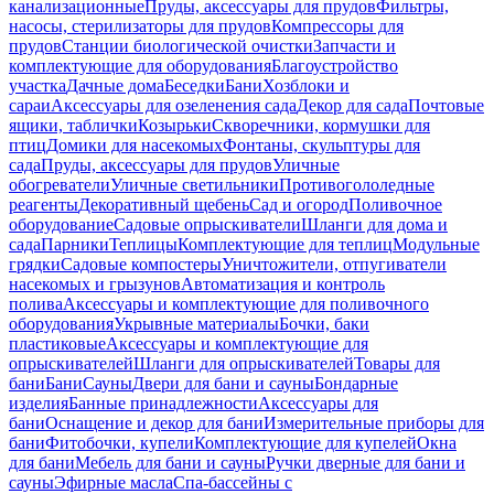
канализационные
Пруды, аксессуары для прудов
Фильтры,
насосы, стерилизаторы для прудов
Компрессоры для
прудов
Станции биологической очистки
Запчасти и
комплектующие для оборудования
Благоустройство
участка
Дачные дома
Беседки
Бани
Хозблоки и
сараи
Аксессуары для озеленения сада
Декор для сада
Почтовые
ящики, таблички
Козырьки
Скворечники, кормушки для
птиц
Домики для насекомых
Фонтаны, скульптуры для
сада
Пруды, аксессуары для прудов
Уличные
обогреватели
Уличные светильники
Противогололедные
реагенты
Декоративный щебень
Сад и огород
Поливочное
оборудование
Садовые опрыскиватели
Шланги для дома и
сада
Парники
Теплицы
Комплектующие для теплиц
Модульные
грядки
Садовые компостеры
Уничтожители, отпугиватели
насекомых и грызунов
Автоматизация и контроль
полива
Аксессуары и комплектующие для поливочного
оборудования
Укрывные материалы
Бочки, баки
пластиковые
Аксессуары и комплектующие для
опрыскивателей
Шланги для опрыскивателей
Товары для
бани
Бани
Сауны
Двери для бани и сауны
Бондарные
изделия
Банные принадлежности
Аксессуары для
бани
Оснащение и декор для бани
Измерительные приборы для
бани
Фитобочки, купели
Комплектующие для купелей
Окна
для бани
Мебель для бани и сауны
Ручки дверные для бани и
сауны
Эфирные масла
Спа-бассейны с