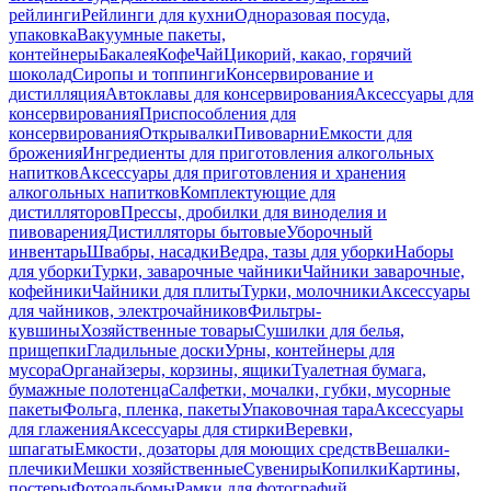
рейлинги
Рейлинги для кухни
Одноразовая посуда,
упаковка
Вакуумные пакеты,
контейнеры
Бакалея
Кофе
Чай
Цикорий, какао, горячий
шоколад
Сиропы и топпинги
Консервирование и
дистилляция
Автоклавы для консервирования
Аксессуары для
консервирования
Приспособления для
консервирования
Открывалки
Пивоварни
Емкости для
брожения
Ингредиенты для приготовления алкогольных
напитков
Аксессуары для приготовления и хранения
алкогольных напитков
Комплектующие для
дистилляторов
Прессы, дробилки для виноделия и
пивоварения
Дистилляторы бытовые
Уборочный
инвентарь
Швабры, насадки
Ведра, тазы для уборки
Наборы
для уборки
Турки, заварочные чайники
Чайники заварочные,
кофейники
Чайники для плиты
Турки, молочники
Аксессуары
для чайников, электрочайников
Фильтры-
кувшины
Хозяйственные товары
Сушилки для белья,
прищепки
Гладильные доски
Урны, контейнеры для
мусора
Органайзеры, корзины, ящики
Туалетная бумага,
бумажные полотенца
Салфетки, мочалки, губки, мусорные
пакеты
Фольга, пленка, пакеты
Упаковочная тара
Аксессуары
для глажения
Аксессуары для стирки
Веревки,
шпагаты
Емкости, дозаторы для моющих средств
Вешалки-
плечики
Мешки хозяйственные
Сувениры
Копилки
Картины,
постеры
Фотоальбомы
Рамки для фотографий,