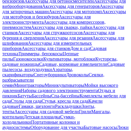
бензорезов
Аксессуары для бетоносмесителей
Аксессуары для
виброоборудования
Аксессуары для генераторов
Аксессуары
для затирочных машин
Аксессуары для мотопомп
Аксессуары
для мотобуров и бензобуров
Аксессуары для
электроинструмента
Аксессуары для компрессоров,
пневмосистем
Аксессуары для сварки, пайки
Аксессуары для
станков
Аксессуары для стружкоотсосов
Аксессуары для
бурения и сверления
Аксессуары для резания
Аксессуары для
шлифования
Аксессуары для измерительных
приборов
Аксессуары для станков
Дом и сад
Садовая
техника
Триммеры, бензокосы
Цепные
пилы
Газонокосилки
Культиваторы, мотоблоки
Кусторезы,
садовые ножницы
Садовые, кормовые измельчители
Садовые
пылесосы, воздуходувки
Аэраторы,
скарификаторы
Снегоуборщики
Дровоколы
Сеялки,
разбрасыватели
семян
Минитракторы
Миникультиваторы
Мойки высокого
давления
Наборы садового электроинструмента
Отдых и
пикник
Батуты
Бассейны
Спа-бассейны
Комплекты мебели для
сада
Столы для сада
Стулья, кресла для сада
Качели
садовые
Гамаки, шезлонги
Раскладушки
Зонты,
тенты
Аксессуары для садовой мебели
Грили
Мангалы,
коптильни
Детская площадка
Сумки-
холодильники
Портативные колонки и
аудиосистемы
Оборудование для участка
Бытовые насосы
Люки