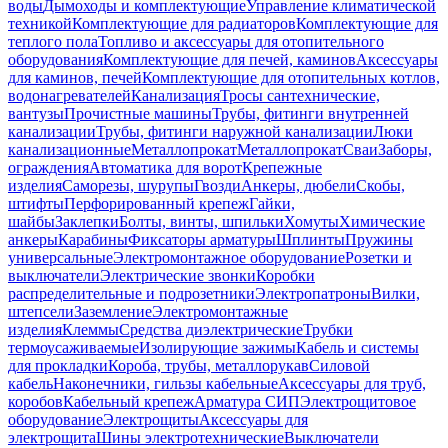
воды
Дымоходы и комплектующие
Управление климатической
техникой
Комплектующие для радиаторов
Комплектующие для
теплого пола
Топливо и аксессуары для отопительного
оборудования
Комплектующие для печей, каминов
Аксессуары
для каминов, печей
Комплектующие для отопительных котлов,
водонагревателей
Канализация
Тросы сантехнические,
вантузы
Прочистные машины
Трубы, фитинги внутренней
канализации
Трубы, фитинги наружной канализации
Люки
канализационные
Металлопрокат
Металлопрокат
Сваи
Заборы,
ограждения
Автоматика для ворот
Крепежные
изделия
Саморезы, шурупы
Гвозди
Анкеры, дюбели
Скобы,
штифты
Перфорированный крепеж
Гайки,
шайбы
Заклепки
Болты, винты, шпильки
Хомуты
Химические
анкеры
Карабины
Фиксаторы арматуры
Шплинты
Пружины
универсальные
Электромонтажное оборудование
Розетки и
выключатели
Электрические звонки
Коробки
распределительные и подрозетники
Электропатроны
Вилки,
штепсели
Заземление
Электромонтажные
изделия
Клеммы
Средства диэлектрические
Трубки
термоусаживаемые
Изолирующие зажимы
Кабель и системы
для прокладки
Короба, трубы, металлорукав
Силовой
кабель
Наконечники, гильзы кабельные
Аксессуары для труб,
коробов
Кабельный крепеж
Арматура СИП
Электрощитовое
оборудование
Электрощиты
Аксессуары для
электрощита
Шины электротехнические
Выключатели