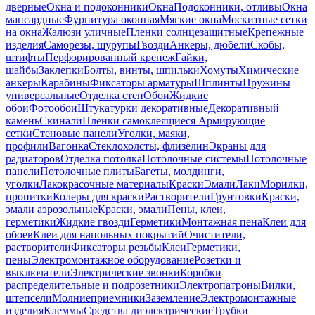
дверные
Окна и подоконники
Окна
Подоконники, отливы
Окна
мансардные
Фурнитура оконная
Мягкие окна
Москитные сетки
на окна
Жалюзи уличные
Пленки солнцезащитные
Крепежные
изделия
Саморезы, шурупы
Гвозди
Анкеры, дюбели
Скобы,
штифты
Перфорированный крепеж
Гайки,
шайбы
Заклепки
Болты, винты, шпильки
Хомуты
Химические
анкеры
Карабины
Фиксаторы арматуры
Шплинты
Пружины
универсальные
Отделка стен
Обои
Жидкие
обои
Фотообои
Штукатурки декоративные
Декоративный
камень
Скинали
Пленки самоклеящиеся
Армирующие
сетки
Стеновые панели
Уголки, маяки,
профили
Вагонка
Стеклохолсты, флизелин
Экраны для
радиаторов
Отделка потолка
Потолочные системы
Потолочные
панели
Потолочные плиты
Багеты, молдинги,
уголки
Лакокрасочные материалы
Краски
Эмали
Лаки
Морилки,
пропитки
Колеры для краски
Растворители
Грунтовки
Краски,
эмали аэрозольные
Краски, эмали
Пены, клеи,
герметики
Жидкие гвозди
Герметики
Монтажная пена
Клеи для
обоев
Клеи для напольных покрытий
Очистители,
растворители
Фиксаторы резьбы
Клеи
Герметики,
пены
Электромонтажное оборудование
Розетки и
выключатели
Электрические звонки
Коробки
распределительные и подрозетники
Электропатроны
Вилки,
штепсели
Молниеприемники
Заземление
Электромонтажные
изделия
Клеммы
Средства диэлектрические
Трубки