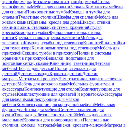
трансформеры
Детские кроватки-трансформеры
Столы-
трансформеры
Мебель для спальни
Зеркала
Комплекты мебели
для спальни
Прикроватные тумбы
Комоды и тумбы для
спальни
Туалетные столики
Шкафы для спальни
Мебель для
жилых комнат
Диваны, кресла для дома
Шкафы, стенки,
секции
Полки, стеллажи, системы хранения
Стулья,
кресла
Комоды и тумбы
Журнальные столы, столы-
книги
Кресла-качалки, кресла-маятники
Мебель для
телевизора
Комоды, тумбы под телевизор
Кронштейны, стойки
для телевизора
Каминокомплекты под телевизор
Мебель для
прихожей
Секции, тумбы в прихожую
Полки и системы
хранения в прихожую
Вешалки, подставки для
зонтов
Банкетки, скамьи
Ключницы, газетницы
Детская
мебель
Шкафы для детской
Полки, стеллажи для
детской
Детские комоды
Кровати детские
Детские
матрасы
Матрасы в кроватку
Наматрасники, защитные чехлы
детские
Мебель для детского сада
Мебельная фурнитура и
аксессуары
Комплектующие для столов
Комплектующие для
стульев
Комплектующие для кроватей и кроваток
Аксессуары
для мебели
Комплектующие для мягкой
мебели
Комплектующие для корпусной мебели
Мебельная
фурнитура
Чехлы для мебели
Системы хранения для
кухни
Товары для безопасности детей
Мебель для самых
маленьких
Кроватки для новорожденных
Пеленальные
столики, комоды, матрасы
Манежи, кровати-манежи
Матрасы в