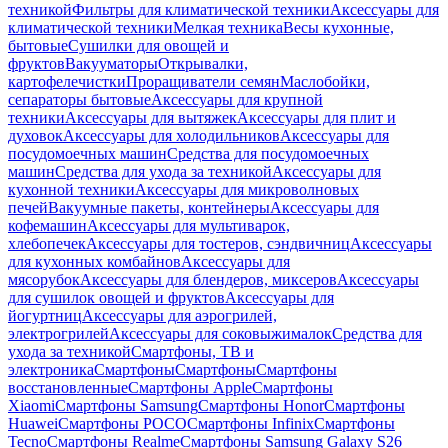
техникой
Фильтры для климатической техники
Аксессуары для
климатической техники
Мелкая техника
Весы кухонные,
бытовые
Сушилки для овощей и
фруктов
Вакууматоры
Открывалки,
картофелечистки
Проращиватели семян
Маслобойки,
сепараторы бытовые
Аксессуары для крупной
техники
Аксессуары для вытяжек
Аксессуары для плит и
духовок
Аксессуары для холодильников
Аксессуары для
посудомоечных машин
Средства для посудомоечных
машин
Средства для ухода за техникой
Аксессуары для
кухонной техники
Аксессуары для микроволновых
печей
Вакуумные пакеты, контейнеры
Аксессуары для
кофемашин
Аксессуары для мультиварок,
хлебопечек
Аксессуары для тостеров, сэндвичниц
Аксессуары
для кухонных комбайнов
Аксессуары для
мясорубок
Аксессуары для блендеров, миксеров
Аксессуары
для сушилок овощей и фруктов
Аксессуары для
йогуртниц
Аксессуары для аэрогрилей,
электрогрилей
Аксессуары для соковыжималок
Средства для
ухода за техникой
Смартфоны, ТВ и
электроника
Смартфоны
Смартфоны
Смартфоны
восстановленные
Смартфоны Apple
Смартфоны
Xiaomi
Смартфоны Samsung
Смартфоны Honor
Смартфоны
Huawei
Смартфоны POCO
Смартфоны Infinix
Смартфоны
Tecno
Смартфоны Realme
Смартфоны Samsung Galaxy S26