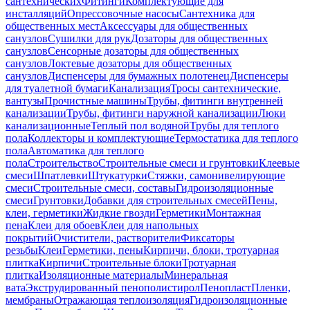
сантехнических
Фитинги
Комплектующие для
инсталляций
Опрессовочные насосы
Сантехника для
общественных мест
Аксессуары для общественных
санузлов
Сушилки для рук
Дозаторы для общественных
санузлов
Сенсорные дозаторы для общественных
санузлов
Локтевые дозаторы для общественных
санузлов
Диспенсеры для бумажных полотенец
Диспенсеры
для туалетной бумаги
Канализация
Тросы сантехнические,
вантузы
Прочистные машины
Трубы, фитинги внутренней
канализации
Трубы, фитинги наружной канализации
Люки
канализационные
Теплый пол водяной
Трубы для теплого
пола
Коллекторы и комплектующие
Термостатика для теплого
пола
Автоматика для теплого
пола
Строительство
Строительные смеси и грунтовки
Клеевые
смеси
Шпатлевки
Штукатурки
Стяжки, самонивелирующие
смеси
Строительные смеси, составы
Гидроизоляционные
смеси
Грунтовки
Добавки для строительных смесей
Пены,
клеи, герметики
Жидкие гвозди
Герметики
Монтажная
пена
Клеи для обоев
Клеи для напольных
покрытий
Очистители, растворители
Фиксаторы
резьбы
Клеи
Герметики, пены
Кирпичи, блоки, тротуарная
плитка
Кирпичи
Строительные блоки
Тротуарная
плитка
Изоляционные материалы
Минеральная
вата
Экструдированный пенополистирол
Пенопласт
Пленки,
мембраны
Отражающая теплоизоляция
Гидроизоляционные