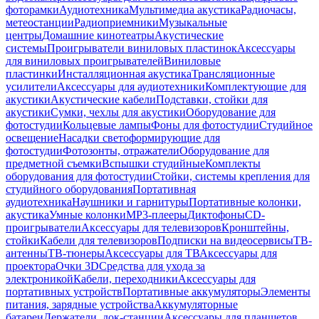
фоторамки
Аудиотехника
Мультимедиа акустика
Радиочасы,
метеостанции
Радиоприемники
Музыкальные
центры
Домашние кинотеатры
Акустические
системы
Проигрыватели виниловых пластинок
Аксессуары
для виниловых проигрывателей
Виниловые
пластинки
Инсталляционная акустика
Трансляционные
усилители
Аксессуары для аудиотехники
Комплектующие для
акустики
Акустические кабели
Подставки, стойки для
акустики
Сумки, чехлы для акустики
Оборудование для
фотостудии
Кольцевые лампы
Фоны для фотостудии
Студийное
освещение
Насадки светоформирующие для
фотостудии
Фотозонты, отражатели
Оборудование для
предметной съемки
Вспышки студийные
Комплекты
оборудования для фотостудии
Стойки, системы крепления для
студийного оборудования
Портативная
аудиотехника
Наушники и гарнитуры
Портативные колонки,
акустика
Умные колонки
MP3-плееры
Диктофоны
CD-
проигрыватели
Аксессуары для телевизоров
Кронштейны,
стойки
Кабели для телевизоров
Подписки на видеосервисы
ТВ-
антенны
ТВ-тюнеры
Аксессуары для ТВ
Аксессуары для
проектора
Очки 3D
Средства для ухода за
электроникой
Кабели, переходники
Аксессуары для
портативных устройств
Портативные аккумуляторы
Элементы
питания, зарядные устройства
Аккумуляторные
батареи
Держатели, док-станции
Аксессуары для планшетов,