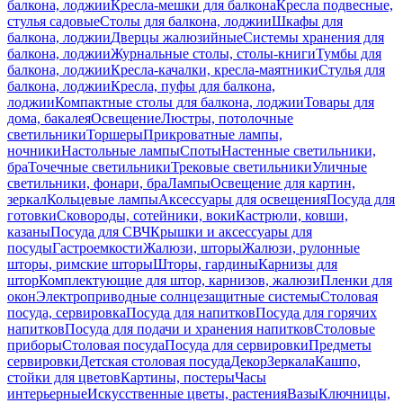
балкона, лоджии
Кресла-мешки для балкона
Кресла подвесные,
стулья садовые
Столы для балкона, лоджии
Шкафы для
балкона, лоджии
Дверцы жалюзийные
Системы хранения для
балкона, лоджии
Журнальные столы, столы-книги
Тумбы для
балкона, лоджии
Кресла-качалки, кресла-маятники
Стулья для
балкона, лоджии
Кресла, пуфы для балкона,
лоджии
Компактные столы для балкона, лоджии
Товары для
дома, бакалея
Освещение
Люстры, потолочные
светильники
Торшеры
Прикроватные лампы,
ночники
Настольные лампы
Споты
Настенные светильники,
бра
Точечные светильники
Трековые светильники
Уличные
светильники, фонари, бра
Лампы
Освещение для картин,
зеркал
Кольцевые лампы
Аксессуары для освещения
Посуда для
готовки
Сковороды, сотейники, воки
Кастрюли, ковши,
казаны
Посуда для СВЧ
Крышки и аксессуары для
посуды
Гастроемкости
Жалюзи, шторы
Жалюзи, рулонные
шторы, римские шторы
Шторы, гардины
Карнизы для
штор
Комплектующие для штор, карнизов, жалюзи
Пленки для
окон
Электроприводные солнцезащитные системы
Столовая
посуда, сервировка
Посуда для напитков
Посуда для горячих
напитков
Посуда для подачи и хранения напитков
Столовые
приборы
Столовая посуда
Посуда для сервировки
Предметы
сервировки
Детская столовая посуда
Декор
Зеркала
Кашпо,
стойки для цветов
Картины, постеры
Часы
интерьерные
Искусственные цветы, растения
Вазы
Ключницы,