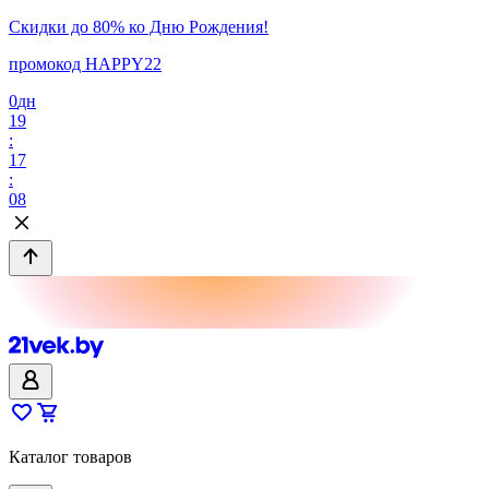
Скидки до 80% ко Дню Рождения!
промокод HAPPY22
0
дн
19
:
17
:
08
Каталог товаров