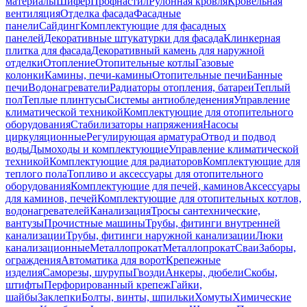
материалы
Шифер
Профнастил
Рулонная кровля
Кровельная
вентиляция
Отделка фасада
Фасадные
панели
Сайдинг
Комплектующие для фасадных
панелей
Декоративные штукатурки для фасада
Клинкерная
плитка для фасада
Декоративный камень для наружной
отделки
Отопление
Отопительные котлы
Газовые
колонки
Камины, печи-камины
Отопительные печи
Банные
печи
Водонагреватели
Радиаторы отопления, батареи
Теплый
пол
Теплые плинтусы
Системы антиобледенения
Управление
климатической техникой
Комплектующие для отопительного
оборудования
Стабилизаторы напряжения
Насосы
циркуляционные
Регулирующая арматура
Отвод и подвод
воды
Дымоходы и комплектующие
Управление климатической
техникой
Комплектующие для радиаторов
Комплектующие для
теплого пола
Топливо и аксессуары для отопительного
оборудования
Комплектующие для печей, каминов
Аксессуары
для каминов, печей
Комплектующие для отопительных котлов,
водонагревателей
Канализация
Тросы сантехнические,
вантузы
Прочистные машины
Трубы, фитинги внутренней
канализации
Трубы, фитинги наружной канализации
Люки
канализационные
Металлопрокат
Металлопрокат
Сваи
Заборы,
ограждения
Автоматика для ворот
Крепежные
изделия
Саморезы, шурупы
Гвозди
Анкеры, дюбели
Скобы,
штифты
Перфорированный крепеж
Гайки,
шайбы
Заклепки
Болты, винты, шпильки
Хомуты
Химические