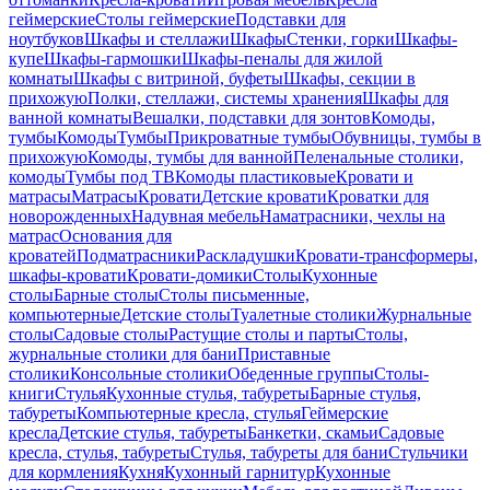
геймерские
Столы геймерские
Подставки для
ноутбуков
Шкафы и стеллажи
Шкафы
Стенки, горки
Шкафы-
купе
Шкафы-гармошки
Шкафы-пеналы для жилой
комнаты
Шкафы с витриной, буфеты
Шкафы, секции в
прихожую
Полки, стеллажи, системы хранения
Шкафы для
ванной комнаты
Вешалки, подставки для зонтов
Комоды,
тумбы
Комоды
Тумбы
Прикроватные тумбы
Обувницы, тумбы в
прихожую
Комоды, тумбы для ванной
Пеленальные столики,
комоды
Тумбы под ТВ
Комоды пластиковые
Кровати и
матрасы
Матрасы
Кровати
Детские кровати
Кроватки для
новорожденных
Надувная мебель
Наматрасники, чехлы на
матрас
Основания для
кроватей
Подматрасники
Раскладушки
Кровати-трансформеры,
шкафы-кровати
Кровати-домики
Столы
Кухонные
столы
Барные столы
Столы письменные,
компьютерные
Детские столы
Туалетные столики
Журнальные
столы
Садовые столы
Растущие столы и парты
Столы,
журнальные столики для бани
Приставные
столики
Консольные столики
Обеденные группы
Столы-
книги
Стулья
Кухонные стулья, табуреты
Барные стулья,
табуреты
Компьютерные кресла, стулья
Геймерские
кресла
Детские стулья, табуреты
Банкетки, скамьи
Садовые
кресла, стулья, табуреты
Стулья, табуреты для бани
Стульчики
для кормления
Кухня
Кухонный гарнитур
Кухонные