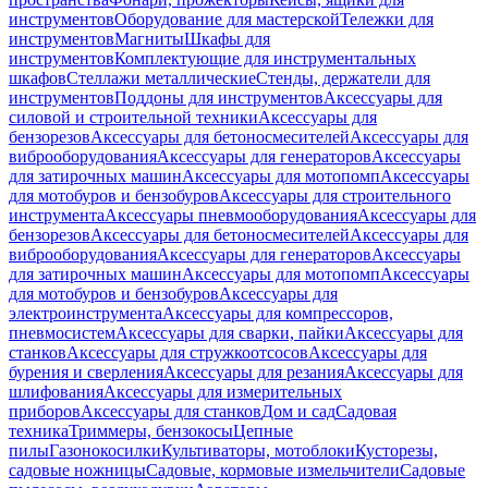
инструментов
Оборудование для мастерской
Тележки для
инструментов
Магниты
Шкафы для
инструментов
Комплектующие для инструментальных
шкафов
Стеллажи металлические
Стенды, держатели для
инструментов
Поддоны для инструментов
Аксессуары для
силовой и строительной техники
Аксессуары для
бензорезов
Аксессуары для бетоносмесителей
Аксессуары для
виброоборудования
Аксессуары для генераторов
Аксессуары
для затирочных машин
Аксессуары для мотопомп
Аксессуары
для мотобуров и бензобуров
Аксессуары для строительного
инструмента
Аксессуары пневмооборудования
Аксессуары для
бензорезов
Аксессуары для бетоносмесителей
Аксессуары для
виброоборудования
Аксессуары для генераторов
Аксессуары
для затирочных машин
Аксессуары для мотопомп
Аксессуары
для мотобуров и бензобуров
Аксессуары для
электроинструмента
Аксессуары для компрессоров,
пневмосистем
Аксессуары для сварки, пайки
Аксессуары для
станков
Аксессуары для стружкоотсосов
Аксессуары для
бурения и сверления
Аксессуары для резания
Аксессуары для
шлифования
Аксессуары для измерительных
приборов
Аксессуары для станков
Дом и сад
Садовая
техника
Триммеры, бензокосы
Цепные
пилы
Газонокосилки
Культиваторы, мотоблоки
Кусторезы,
садовые ножницы
Садовые, кормовые измельчители
Садовые