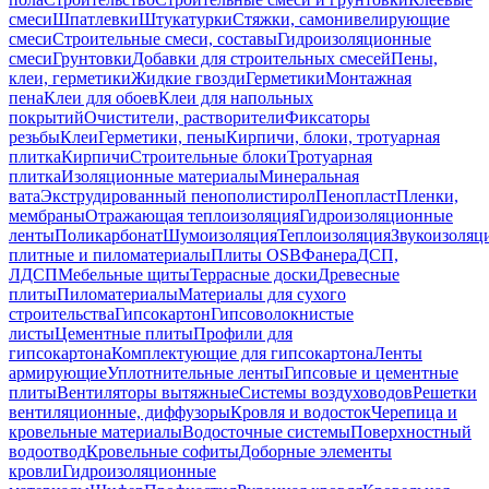
смеси
Шпатлевки
Штукатурки
Стяжки, самонивелирующие
смеси
Строительные смеси, составы
Гидроизоляционные
смеси
Грунтовки
Добавки для строительных смесей
Пены,
клеи, герметики
Жидкие гвозди
Герметики
Монтажная
пена
Клеи для обоев
Клеи для напольных
покрытий
Очистители, растворители
Фиксаторы
резьбы
Клеи
Герметики, пены
Кирпичи, блоки, тротуарная
плитка
Кирпичи
Строительные блоки
Тротуарная
плитка
Изоляционные материалы
Минеральная
вата
Экструдированный пенополистирол
Пенопласт
Пленки,
мембраны
Отражающая теплоизоляция
Гидроизоляционные
ленты
Поликарбонат
Шумоизоляция
Теплоизоляция
Звукоизоляц
плитные и пиломатериалы
Плиты OSB
Фанера
ДСП,
ЛДСП
Мебельные щиты
Террасные доски
Древесные
плиты
Пиломатериалы
Материалы для сухого
строительства
Гипсокартон
Гипсоволокнистые
листы
Цементные плиты
Профили для
гипсокартона
Комплектующие для гипсокартона
Ленты
армирующие
Уплотнительные ленты
Гипсовые и цементные
плиты
Вентиляторы вытяжные
Системы воздуховодов
Решетки
вентиляционные, диффузоры
Кровля и водосток
Черепица и
кровельные материалы
Водосточные системы
Поверхностный
водоотвод
Кровельные софиты
Доборные элементы
кровли
Гидроизоляционные