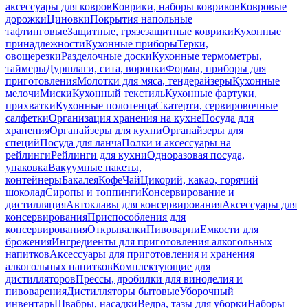
аксессуары для ковров
Коврики, наборы ковриков
Ковровые
дорожки
Циновки
Покрытия напольные
тафтинговые
Защитные, грязезащитные коврики
Кухонные
принадлежности
Кухонные приборы
Терки,
овощерезки
Разделочные доски
Кухонные термометры,
таймеры
Дуршлаги, сита, воронки
Формы, приборы для
приготовления
Молотки для мяса, тендерайзеры
Кухонные
мелочи
Миски
Кухонный текстиль
Кухонные фартуки,
прихватки
Кухонные полотенца
Скатерти, сервировочные
салфетки
Организация хранения на кухне
Посуда для
хранения
Органайзеры для кухни
Органайзеры для
специй
Посуда для ланча
Полки и аксессуары на
рейлинги
Рейлинги для кухни
Одноразовая посуда,
упаковка
Вакуумные пакеты,
контейнеры
Бакалея
Кофе
Чай
Цикорий, какао, горячий
шоколад
Сиропы и топпинги
Консервирование и
дистилляция
Автоклавы для консервирования
Аксессуары для
консервирования
Приспособления для
консервирования
Открывалки
Пивоварни
Емкости для
брожения
Ингредиенты для приготовления алкогольных
напитков
Аксессуары для приготовления и хранения
алкогольных напитков
Комплектующие для
дистилляторов
Прессы, дробилки для виноделия и
пивоварения
Дистилляторы бытовые
Уборочный
инвентарь
Швабры, насадки
Ведра, тазы для уборки
Наборы