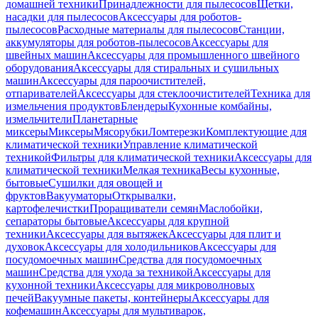
домашней техники
Принадлежности для пылесосов
Щетки,
насадки для пылесосов
Аксессуары для роботов-
пылесосов
Расходные материалы для пылесосов
Станции,
аккумуляторы для роботов-пылесосов
Аксессуары для
швейных машин
Аксессуары для промышленного швейного
оборудования
Аксессуары для стиральных и сушильных
машин
Аксессуары для пароочистителей,
отпаривателей
Аксессуары для стеклоочистителей
Техника для
измельчения продуктов
Блендеры
Кухонные комбайны,
измельчители
Планетарные
миксеры
Миксеры
Мясорубки
Ломтерезки
Комплектующие для
климатической техники
Управление климатической
техникой
Фильтры для климатической техники
Аксессуары для
климатической техники
Мелкая техника
Весы кухонные,
бытовые
Сушилки для овощей и
фруктов
Вакууматоры
Открывалки,
картофелечистки
Проращиватели семян
Маслобойки,
сепараторы бытовые
Аксессуары для крупной
техники
Аксессуары для вытяжек
Аксессуары для плит и
духовок
Аксессуары для холодильников
Аксессуары для
посудомоечных машин
Средства для посудомоечных
машин
Средства для ухода за техникой
Аксессуары для
кухонной техники
Аксессуары для микроволновых
печей
Вакуумные пакеты, контейнеры
Аксессуары для
кофемашин
Аксессуары для мультиварок,