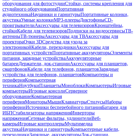
оборудования для фотостудии
Стойки, системы крепления для
студийного оборудования
Портативная
аудиотехника
Наушники и гарнитуры
Портативные колонки,
акустика
Умные колонки
MP3-плееры
Диктофоны
CD-
проигрыватели
Аксессуары для телевизоров
Кронштейны,
стойки
Кабели для телевизоров
Подписки на видеосервисы
ТВ-
антенны
ТВ-тюнеры
Аксессуары для ТВ
Аксессуары для
проектора
Очки 3D
Средства для ухода за
электроникой
Кабели, переходники
Аксессуары для
портативных устройств
Портативные аккумуляторы
Элементы
питания, зарядные устройства
Аккумуляторные
батареи
Держатели, док-станции
Аксессуары для планшетов,
смартфонов
Кабели для телефонов, планшетов
Зарядные
устройства для телефонов, планшетов
Компьютеры и
периферия
Компьютерная
техника
Ноутбуки
Планшеты
Моноблоки
Компьютеры
Игровые
компьютеры
Игровые консоли
Серверное
оборудование
Компьютерная
периферия
Мониторы
Мыши
Клавиатуры
Стилусы
Наборы
периферии
Источники бесперебойного питания
Батареи для
ИБП
Стабилизаторы напряжения
Инверторы
напряжения
Сетевые фильтры, удлинители
Веб-
камеры
Игровые контроллеры
Мультимедиа
акустика
Наушники и гарнитуры
Компьютерные кабели,
переходники
Зарядные, аккумуляторы
Док-станции,