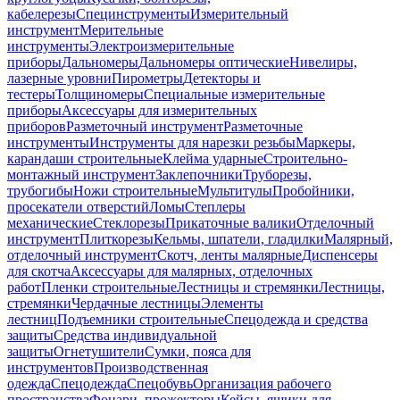
кабелерезы
Специнструменты
Измерительный
инструмент
Мерительные
инструменты
Электроизмерительные
приборы
Дальномеры
Дальномеры оптические
Нивелиры,
лазерные уровни
Пирометры
Детекторы и
тестеры
Толщиномеры
Специальные измерительные
приборы
Аксессуары для измерительных
приборов
Разметочный инструмент
Разметочные
инструменты
Инструменты для нарезки резьбы
Маркеры,
карандаши строительные
Клейма ударные
Строительно-
монтажный инструмент
Заклепочники
Труборезы,
трубогибы
Ножи строительные
Мультитулы
Пробойники,
просекатели отверстий
Ломы
Степлеры
механические
Стеклорезы
Прикаточные валики
Отделочный
инструмент
Плиткорезы
Кельмы, шпатели, гладилки
Малярный,
отделочный инструмент
Скотч, ленты малярные
Диспенсеры
для скотча
Аксессуары для малярных, отделочных
работ
Пленки строительные
Лестницы и стремянки
Лестницы,
стремянки
Чердачные лестницы
Элементы
лестниц
Подъемники строительные
Спецодежда и средства
защиты
Средства индивидуальной
защиты
Огнетушители
Сумки, пояса для
инструментов
Производственная
одежда
Спецодежда
Спецобувь
Организация рабочего
пространства
Фонари, прожекторы
Кейсы, ящики для