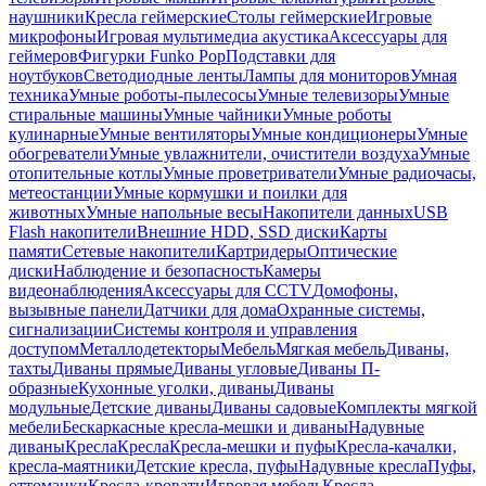
наушники
Кресла геймерские
Столы геймерские
Игровые
микрофоны
Игровая мультимедиа акустика
Аксессуары для
геймеров
Фигурки Funko Pop
Подставки для
ноутбуков
Светодиодные ленты
Лампы для мониторов
Умная
техника
Умные роботы-пылесосы
Умные телевизоры
Умные
стиральные машины
Умные чайники
Умные роботы
кулинарные
Умные вентиляторы
Умные кондиционеры
Умные
обогреватели
Умные увлажнители, очистители воздуха
Умные
отопительные котлы
Умные проветриватели
Умные радиочасы,
метеостанции
Умные кормушки и поилки для
животных
Умные напольные весы
Накопители данных
USB
Flash накопители
Внешние HDD, SSD диски
Карты
памяти
Сетевые накопители
Картридеры
Оптические
диски
Наблюдение и безопасность
Камеры
видеонаблюдения
Аксессуары для CCTV
Домофоны,
вызывные панели
Датчики для дома
Охранные системы,
сигнализации
Системы контроля и управления
доступом
Металлодетекторы
Мебель
Мягкая мебель
Диваны,
тахты
Диваны прямые
Диваны угловые
Диваны П-
образные
Кухонные уголки, диваны
Диваны
модульные
Детские диваны
Диваны садовые
Комплекты мягкой
мебели
Бескаркасные кресла-мешки и диваны
Надувные
диваны
Кресла
Кресла
Кресла-мешки и пуфы
Кресла-качалки,
кресла-маятники
Детские кресла, пуфы
Надувные кресла
Пуфы,
оттоманки
Кресла-кровати
Игровая мебель
Кресла