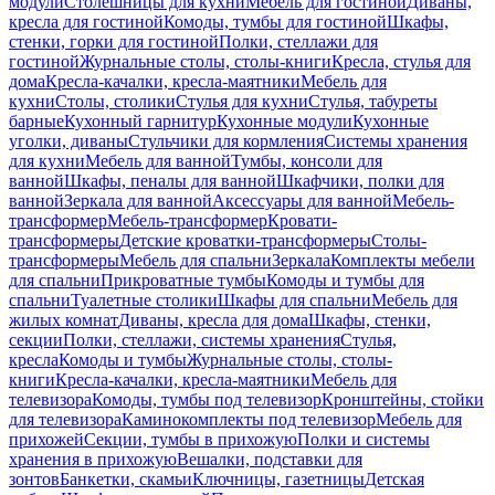
модули
Столешницы для кухни
Мебель для гостиной
Диваны,
кресла для гостиной
Комоды, тумбы для гостиной
Шкафы,
стенки, горки для гостиной
Полки, стеллажи для
гостиной
Журнальные столы, столы-книги
Кресла, стулья для
дома
Кресла-качалки, кресла-маятники
Мебель для
кухни
Столы, столики
Стулья для кухни
Стулья, табуреты
барные
Кухонный гарнитур
Кухонные модули
Кухонные
уголки, диваны
Стульчики для кормления
Системы хранения
для кухни
Мебель для ванной
Тумбы, консоли для
ванной
Шкафы, пеналы для ванной
Шкафчики, полки для
ванной
Зеркала для ванной
Аксессуары для ванной
Мебель-
трансформер
Мебель-трансформер
Кровати-
трансформеры
Детские кроватки-трансформеры
Столы-
трансформеры
Мебель для спальни
Зеркала
Комплекты мебели
для спальни
Прикроватные тумбы
Комоды и тумбы для
спальни
Туалетные столики
Шкафы для спальни
Мебель для
жилых комнат
Диваны, кресла для дома
Шкафы, стенки,
секции
Полки, стеллажи, системы хранения
Стулья,
кресла
Комоды и тумбы
Журнальные столы, столы-
книги
Кресла-качалки, кресла-маятники
Мебель для
телевизора
Комоды, тумбы под телевизор
Кронштейны, стойки
для телевизора
Каминокомплекты под телевизор
Мебель для
прихожей
Секции, тумбы в прихожую
Полки и системы
хранения в прихожую
Вешалки, подставки для
зонтов
Банкетки, скамьи
Ключницы, газетницы
Детская