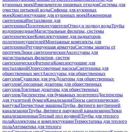
кухонных моек
Измельчители пищевых отходов
Системы для
очистки питьевой воды
Сифоны для кухонных
моек
Комплектующие для кухонных моек
Инженерная
сантехника
Инсталляции для
сантехники
Полотенцесушители
Отвод и подвод воды
Трубы
водопроводные
Магистральные фильтры, системы
сантехнические
Комплектующие для радиаторов,
полотенцесушителей
Монтажные комплекты для
сантехники
Регулирующая арматура
Системы защиты от
протечек
Люки сантехнические
Аксессуары для
магистральных фильтров, систем
сантехнических
Фитинги
Комплектующие для
инсталляций
Опрессовочные насосы
Сантехника для
общественных мест
Аксессуары для общественных
санузлов
Сушилки для рук
Дозаторы для общественных
санузлов
Сенсорные дозаторы для общественных
санузлов
Локтевые дозаторы для общественных
санузлов
Диспенсеры для бумажных полотенец
Диспенсеры
для туалетной бумаги
Канализация
Тросы сантехнические,
вантузы
Прочистные машины
Трубы, фитинги внутренней
канализации
Трубы, фитинги наружной канализации
Люки
канализационные
Теплый пол водяной
Трубы для теплого
пола
Коллекторы и комплектующие
Термостатика для теплого
пола
Автоматика для теплого
пола
Строительство
Строительные смеси и грунтовки
Клеевые