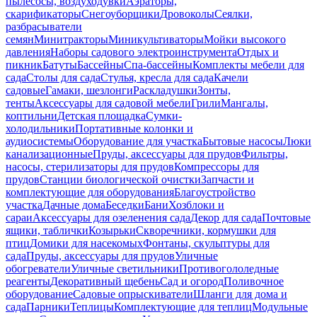
пылесосы, воздуходувки
Аэраторы,
скарификаторы
Снегоуборщики
Дровоколы
Сеялки,
разбрасыватели
семян
Минитракторы
Миникультиваторы
Мойки высокого
давления
Наборы садового электроинструмента
Отдых и
пикник
Батуты
Бассейны
Спа-бассейны
Комплекты мебели для
сада
Столы для сада
Стулья, кресла для сада
Качели
садовые
Гамаки, шезлонги
Раскладушки
Зонты,
тенты
Аксессуары для садовой мебели
Грили
Мангалы,
коптильни
Детская площадка
Сумки-
холодильники
Портативные колонки и
аудиосистемы
Оборудование для участка
Бытовые насосы
Люки
канализационные
Пруды, аксессуары для прудов
Фильтры,
насосы, стерилизаторы для прудов
Компрессоры для
прудов
Станции биологической очистки
Запчасти и
комплектующие для оборудования
Благоустройство
участка
Дачные дома
Беседки
Бани
Хозблоки и
сараи
Аксессуары для озеленения сада
Декор для сада
Почтовые
ящики, таблички
Козырьки
Скворечники, кормушки для
птиц
Домики для насекомых
Фонтаны, скульптуры для
сада
Пруды, аксессуары для прудов
Уличные
обогреватели
Уличные светильники
Противогололедные
реагенты
Декоративный щебень
Сад и огород
Поливочное
оборудование
Садовые опрыскиватели
Шланги для дома и
сада
Парники
Теплицы
Комплектующие для теплиц
Модульные