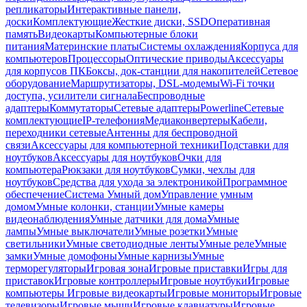
репликаторы
Интерактивные панели,
доски
Комплектующие
Жесткие диски, SSD
Оперативная
память
Видеокарты
Компьютерные блоки
питания
Материнские платы
Системы охлаждения
Корпуса для
компьютеров
Процессоры
Оптические приводы
Аксессуары
для корпусов ПК
Боксы, док-станции для накопителей
Сетевое
оборудование
Маршрутизаторы, DSL-модемы
Wi-Fi точки
доступа, усилители сигнала
Беспроводные
адаптеры
Коммутаторы
Сетевые адаптеры
Powerline
Сетевые
комплектующие
IP-телефония
Медиаконвертеры
Кабели,
переходники сетевые
Антенны для беспроводной
связи
Аксессуары для компьютерной техники
Подставки для
ноутбуков
Аксессуары для ноутбуков
Очки для
компьютера
Рюкзаки для ноутбуков
Сумки, чехлы для
ноутбуков
Средства для ухода за электроникой
Программное
обеспечение
Система Умный дом
Управление умным
домом
Умные колонки, станции
Умные камеры
видеонаблюдения
Умные датчики для дома
Умные
лампы
Умные выключатели
Умные розетки
Умные
светильники
Умные светодиодные ленты
Умные реле
Умные
замки
Умные домофоны
Умные карнизы
Умные
терморегуляторы
Игровая зона
Игровые приставки
Игры для
приставок
Игровые контроллеры
Игровые ноутбуки
Игровые
компьютеры
Игровые видеокарты
Игровые мониторы
Игровые
телевизоры
Игровые мыши
Игровые клавиатуры
Игровые