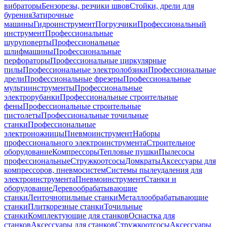
вибраторы
Бензорезы, резчики швов
Стойки, дрели для
бурения
Затирочные
машины
Гидроинструмент
Погрузчики
Профессиональный
инструмент
Профессиональные
шуруповерты
Профессиональные
шлифмашины
Профессиональные
перфораторы
Профессиональные циркулярные
пилы
Профессиональные электролобзики
Профессиональные
дрели
Профессиональные фрезеры
Профессиональные
мультиинструменты
Профессиональные
электрорубанки
Профессиональные строительные
фены
Профессиональные строительные
пистолеты
Профессиональные точильные
станки
Профессиональные
электроножницы
Пневмоинструмент
Наборы
профессионального электроинструмента
Строительное
оборудование
Компрессоры
Тепловые пушки
Пылесосы
профессиональные
Стружкоотсосы
Домкраты
Аксессуары для
компрессоров, пневмосистем
Системы пылеудаления для
электроинструмента
Пневмоинструмент
Станки и
оборудование
Деревообрабатывающие
станки
Ленточнопильные станки
Металлообрабатывающие
станки
Плиткорезные станки
Точильные
станки
Комплектующие для станков
Оснастка для
станков
Аксессуары для станков
Стружкоотсосы
Аксессуары