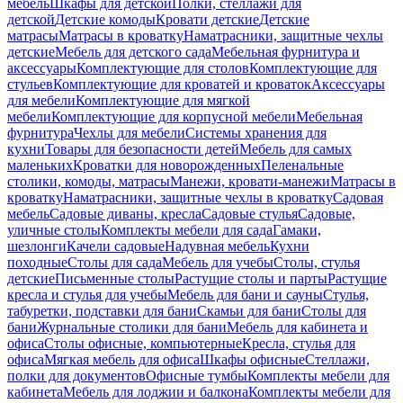
мебель
Шкафы для детской
Полки, стеллажи для
детской
Детские комоды
Кровати детские
Детские
матрасы
Матрасы в кроватку
Наматрасники, защитные чехлы
детские
Мебель для детского сада
Мебельная фурнитура и
аксессуары
Комплектующие для столов
Комплектующие для
стульев
Комплектующие для кроватей и кроваток
Аксессуары
для мебели
Комплектующие для мягкой
мебели
Комплектующие для корпусной мебели
Мебельная
фурнитура
Чехлы для мебели
Системы хранения для
кухни
Товары для безопасности детей
Мебель для самых
маленьких
Кроватки для новорожденных
Пеленальные
столики, комоды, матрасы
Манежи, кровати-манежи
Матрасы в
кроватку
Наматрасники, защитные чехлы в кроватку
Садовая
мебель
Садовые диваны, кресла
Садовые стулья
Садовые,
уличные столы
Комплекты мебели для сада
Гамаки,
шезлонги
Качели садовые
Надувная мебель
Кухни
походные
Столы для сада
Мебель для учебы
Столы, стулья
детские
Письменные столы
Растущие столы и парты
Растущие
кресла и стулья для учебы
Мебель для бани и сауны
Стулья,
табуретки, подставки для бани
Скамьи для бани
Столы для
бани
Журнальные столики для бани
Мебель для кабинета и
офиса
Столы офисные, компьютерные
Кресла, стулья для
офиса
Мягкая мебель для офиса
Шкафы офисные
Стеллажи,
полки для документов
Офисные тумбы
Комплекты мебели для
кабинета
Мебель для лоджии и балкона
Комплекты мебели для