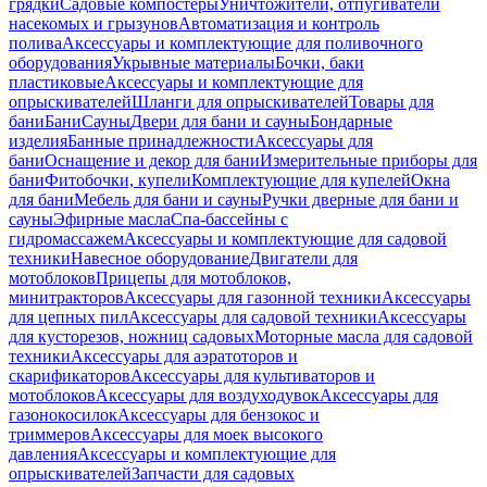
грядки
Садовые компостеры
Уничтожители, отпугиватели
насекомых и грызунов
Автоматизация и контроль
полива
Аксессуары и комплектующие для поливочного
оборудования
Укрывные материалы
Бочки, баки
пластиковые
Аксессуары и комплектующие для
опрыскивателей
Шланги для опрыскивателей
Товары для
бани
Бани
Сауны
Двери для бани и сауны
Бондарные
изделия
Банные принадлежности
Аксессуары для
бани
Оснащение и декор для бани
Измерительные приборы для
бани
Фитобочки, купели
Комплектующие для купелей
Окна
для бани
Мебель для бани и сауны
Ручки дверные для бани и
сауны
Эфирные масла
Спа-бассейны с
гидромассажем
Аксессуары и комплектующие для садовой
техники
Навесное оборудование
Двигатели для
мотоблоков
Прицепы для мотоблоков,
минитракторов
Аксессуары для газонной техники
Аксессуары
для цепных пил
Аксессуары для садовой техники
Аксессуары
для кусторезов, ножниц садовых
Моторные масла для садовой
техники
Аксессуары для аэратоторов и
скарификаторов
Аксессуары для культиваторов и
мотоблоков
Аксессуары для воздуходувок
Аксессуары для
газонокосилок
Аксессуары для бензокос и
триммеров
Аксессуары для моек высокого
давления
Аксессуары и комплектующие для
опрыскивателей
Запчасти для садовых