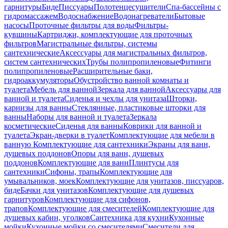
гарнитуры
Биде
Писсуары
Полотенцесушители
Спа-бассейны с
гидромассажем
Водоснабжение
Водонагреватели
Бытовые
насосы
Проточные фильтры для воды
Фильтры-
кувшины
Картриджи, комплектующие для проточных
фильтров
Магистральные фильтры, системы
сантехнические
Аксессуары для магистральных фильтров,
систем сантехнических
Трубы полипропиленовые
Фитинги
полипропиленовые
Расширительные баки,
гидроаккумуляторы
Обустройство ванной комнаты и
туалета
Мебель для ванной
Зеркала для ванной
Аксессуары для
ванной и туалета
Сиденья и чехлы для унитаза
Шторки,
карнизы для ванны
Стеклянные, пластиковые шторки для
ванны
Наборы для ванной и туалета
Зеркала
косметические
Сиденья для ванны
Коврики для ванной и
туалета
Экран-дверки в туалет
Комплектующие для мебели в
ванную
Комплектующие для сантехники
Экраны для ванн,
душевых поддонов
Опоры для ванн, душевых
поддонов
Комплектующие для ванн
Плинтусы для
сантехники
Сифоны, трапы
Комплектующие для
умывальников, моек
Комплектующие для унитазов, писсуаров,
биде
Бачки для унитазов
Комплектующие для душевых
гарнитуров
Комплектующие для сифонов,
трапов
Комплектующие для смесителей
Комплектующие для
душевых кабин, уголков
Сантехника для кухни
Кухонные
мойки
Кухонные мойки со смесителями
Смесители для