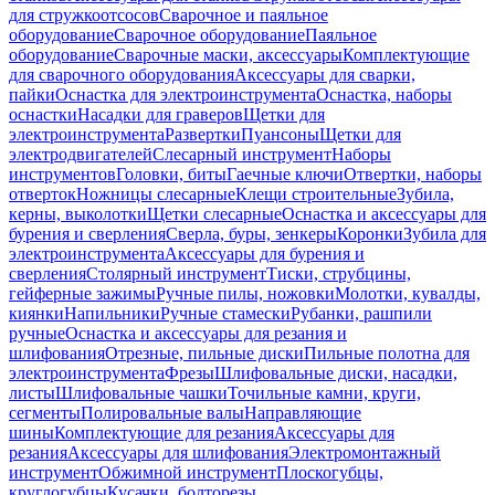
для стружкоотсосов
Сварочное и паяльное
оборудование
Сварочное оборудование
Паяльное
оборудование
Сварочные маски, аксессуары
Комплектующие
для сварочного оборудования
Аксессуары для сварки,
пайки
Оснастка для электроинструмента
Оснастка, наборы
оснастки
Насадки для граверов
Щетки для
электроинструмента
Развертки
Пуансоны
Щетки для
электродвигателей
Слесарный инструмент
Наборы
инструментов
Головки, биты
Гаечные ключи
Отвертки, наборы
отверток
Ножницы слесарные
Клещи строительные
Зубила,
керны, выколотки
Щетки слесарные
Оснастка и аксессуары для
бурения и сверления
Сверла, буры, зенкеры
Коронки
Зубила для
электроинструмента
Аксессуары для бурения и
сверления
Столярный инструмент
Тиски, струбцины,
гейферные зажимы
Ручные пилы, ножовки
Молотки, кувалды,
киянки
Напильники
Ручные стамески
Рубанки, рашпили
ручные
Оснастка и аксессуары для резания и
шлифования
Отрезные, пильные диски
Пильные полотна для
электроинструмента
Фрезы
Шлифовальные диски, насадки,
листы
Шлифовальные чашки
Точильные камни, круги,
сегменты
Полировальные валы
Направляющие
шины
Комплектующие для резания
Аксессуары для
резания
Аксессуары для шлифования
Электромонтажный
инструмент
Обжимной инструмент
Плоскогубцы,
круглогубцы
Кусачки, болторезы,