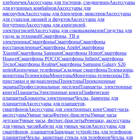
хлебопечек
Аксессуары для тостеров, сэндвичниц
Аксессуары
для кухонных комбайнов
Аксессуары для
мясорубок
Аксессуары для блендеров, миксеров
Аксессуары
для сушилок овощей и фруктов
Аксессуары для
йогуртниц
Аксессуары для аэрогрилей,
электрогрилей
Аксессуары для соковыжималок
Средства для
ухода за техникой
Смартфоны, ТВ и
электроника
Смартфоны
Смартфоны
Смартфоны
восстановленные
Смартфоны Apple
Смартфоны
Xiaomi
Смартфоны Samsung
Смартфоны Honor
Смартфоны
Huawei
Смартфоны POCO
Смартфоны Infinix
Смартфоны
Tecno
Смартфоны Realme
Смартфоны Samsung Galaxy S26
series
Кнопочные телефоны
Складные смартфоны
Телевизоры,
мониторы
Телевизоры
Мониторы
Мониторы-телевизоры
ТВ-
приставки и медиаплееры
Проекторы
Проекционные
экраны
Профессиональные дисплеи
Планшеты, электронные
книги
Планшеты
Электронные книги
Графические
планшеты
Блокноты электронные
Чехлы, бамперы для
планшетов
Аксессуары для планшетов,
смартфонов
Аксессуары для электронных книг
Смарт-часы,
аксессуары
Умные часы
Фитнес-браслеты
Умные часы
детские
Умные часы, фитнес-браслеты
Ремешки, аксессуары
для умных часов
Кабели для умных часов
Аксессуары для
смартфонов, планшетов
Зарядные устройства для телефонов,
планшетов
Чехлы, защитные стекла для телефонов
Чехлы для