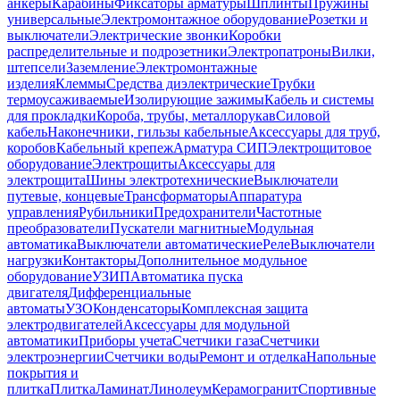
анкеры
Карабины
Фиксаторы арматуры
Шплинты
Пружины
универсальные
Электромонтажное оборудование
Розетки и
выключатели
Электрические звонки
Коробки
распределительные и подрозетники
Электропатроны
Вилки,
штепсели
Заземление
Электромонтажные
изделия
Клеммы
Средства диэлектрические
Трубки
термоусаживаемые
Изолирующие зажимы
Кабель и системы
для прокладки
Короба, трубы, металлорукав
Силовой
кабель
Наконечники, гильзы кабельные
Аксессуары для труб,
коробов
Кабельный крепеж
Арматура СИП
Электрощитовое
оборудование
Электрощиты
Аксессуары для
электрощита
Шины электротехнические
Выключатели
путевые, концевые
Трансформаторы
Аппаратура
управления
Рубильники
Предохранители
Частотные
преобразователи
Пускатели магнитные
Модульная
автоматика
Выключатели автоматические
Реле
Выключатели
нагрузки
Контакторы
Дополнительное модульное
оборудование
УЗИП
Автоматика пуска
двигателя
Дифференциальные
автоматы
УЗО
Конденсаторы
Комплексная защита
электродвигателей
Аксессуары для модульной
автоматики
Приборы учета
Счетчики газа
Счетчики
электроэнергии
Счетчики воды
Ремонт и отделка
Напольные
покрытия и
плитка
Плитка
Ламинат
Линолеум
Керамогранит
Спортивные