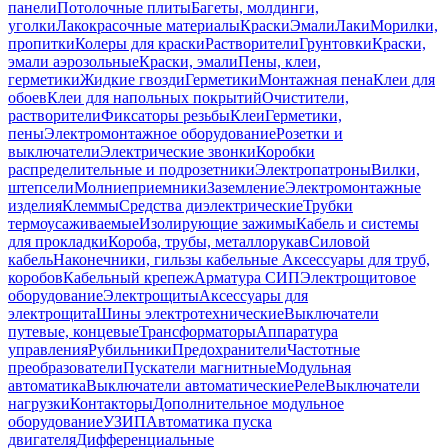
панели
Потолочные плиты
Багеты, молдинги,
уголки
Лакокрасочные материалы
Краски
Эмали
Лаки
Морилки,
пропитки
Колеры для краски
Растворители
Грунтовки
Краски,
эмали аэрозольные
Краски, эмали
Пены, клеи,
герметики
Жидкие гвозди
Герметики
Монтажная пена
Клеи для
обоев
Клеи для напольных покрытий
Очистители,
растворители
Фиксаторы резьбы
Клеи
Герметики,
пены
Электромонтажное оборудование
Розетки и
выключатели
Электрические звонки
Коробки
распределительные и подрозетники
Электропатроны
Вилки,
штепсели
Молниеприемники
Заземление
Электромонтажные
изделия
Клеммы
Средства диэлектрические
Трубки
термоусаживаемые
Изолирующие зажимы
Кабель и системы
для прокладки
Короба, трубы, металлорукав
Силовой
кабель
Наконечники, гильзы кабельные
Аксессуары для труб,
коробов
Кабельный крепеж
Арматура СИП
Электрощитовое
оборудование
Электрощиты
Аксессуары для
электрощита
Шины электротехнические
Выключатели
путевые, концевые
Трансформаторы
Аппаратура
управления
Рубильники
Предохранители
Частотные
преобразователи
Пускатели магнитные
Модульная
автоматика
Выключатели автоматические
Реле
Выключатели
нагрузки
Контакторы
Дополнительное модульное
оборудование
УЗИП
Автоматика пуска
двигателя
Дифференциальные