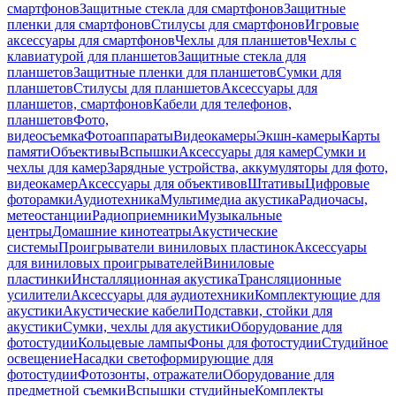
смартфонов
Защитные стекла для смартфонов
Защитные
пленки для смартфонов
Стилусы для смартфонов
Игровые
аксессуары для смартфонов
Чехлы для планшетов
Чехлы с
клавиатурой для планшетов
Защитные стекла для
планшетов
Защитные пленки для планшетов
Сумки для
планшетов
Стилусы для планшетов
Аксессуары для
планшетов, смартфонов
Кабели для телефонов,
планшетов
Фото,
видеосъемка
Фотоаппараты
Видеокамеры
Экшн-камеры
Карты
памяти
Объективы
Вспышки
Аксессуары для камер
Сумки и
чехлы для камер
Зарядные устройства, аккумуляторы для фото,
видеокамер
Аксессуары для объективов
Штативы
Цифровые
фоторамки
Аудиотехника
Мультимедиа акустика
Радиочасы,
метеостанции
Радиоприемники
Музыкальные
центры
Домашние кинотеатры
Акустические
системы
Проигрыватели виниловых пластинок
Аксессуары
для виниловых проигрывателей
Виниловые
пластинки
Инсталляционная акустика
Трансляционные
усилители
Аксессуары для аудиотехники
Комплектующие для
акустики
Акустические кабели
Подставки, стойки для
акустики
Сумки, чехлы для акустики
Оборудование для
фотостудии
Кольцевые лампы
Фоны для фотостудии
Студийное
освещение
Насадки светоформирующие для
фотостудии
Фотозонты, отражатели
Оборудование для
предметной съемки
Вспышки студийные
Комплекты