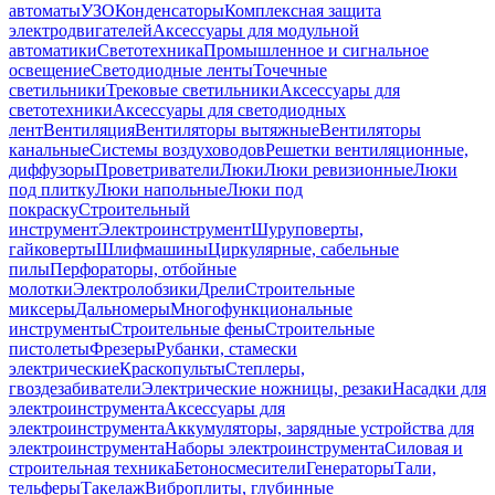
автоматы
УЗО
Конденсаторы
Комплексная защита
электродвигателей
Аксессуары для модульной
автоматики
Светотехника
Промышленное и сигнальное
освещение
Светодиодные ленты
Точечные
светильники
Трековые светильники
Аксессуары для
светотехники
Аксессуары для светодиодных
лент
Вентиляция
Вентиляторы вытяжные
Вентиляторы
канальные
Системы воздуховодов
Решетки вентиляционные,
диффузоры
Проветриватели
Люки
Люки ревизионные
Люки
под плитку
Люки напольные
Люки под
покраску
Строительный
инструмент
Электроинструмент
Шуруповерты,
гайковерты
Шлифмашины
Циркулярные, сабельные
пилы
Перфораторы, отбойные
молотки
Электролобзики
Дрели
Строительные
миксеры
Дальномеры
Многофункциональные
инструменты
Строительные фены
Строительные
пистолеты
Фрезеры
Рубанки, стамески
электрические
Краскопульты
Степлеры,
гвоздезабиватели
Электрические ножницы, резаки
Насадки для
электроинструмента
Аксессуары для
электроинструмента
Аккумуляторы, зарядные устройства для
электроинструмента
Наборы электроинструмента
Силовая и
строительная техника
Бетоносмесители
Генераторы
Тали,
тельферы
Такелаж
Виброплиты, глубинные