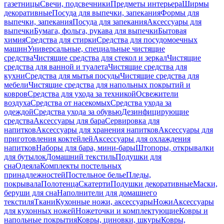
газетницы
Свечи, подсвечники
Предметы интерьера
Ширмы
декоративные
Посуда для выпечки, запекания
Формы для
выпечки, запекания
Посуда для запекания
Аксессуары для
выпечки
Бумага, фольга, рукава для выпечки
Бытовая
химия
Средства для стирки
Средства для посудомоечных
машин
Универсальные, специальные чистящие
средства
Чистящие средства для стекол и зеркал
Чистящие
средства для ванной и туалета
Чистящие средства для
кухни
Средства для мытья посуды
Чистящие средства для
мебели
Чистящие средства для напольных покрытий и
ковров
Средства для ухода за техникой
Освежители
воздуха
Средства от насекомых
Средства ухода за
одеждой
Средства ухода за обувью
Дезинфицирующие
средства
Аксессуары для бара
Сервировка для
напитков
Аксессуары для хранения напитков
Аксессуары для
приготовления коктейлей
Аксессуары для охлаждения
напитков
Наборы для бара, мини-бары
Штопоры, открывалки
для бутылок
Домашний текстиль
Подушки для
сна
Одеяла
Комплекты постельных
принадлежностей
Постельное белье
Пледы,
покрывала
Полотенца
Скатерти
Подушки декоративные
Маски,
беруши для сна
Наполнители для домашнего
текстиля
Ткани
Кухонные ножи, аксессуары
Ножи
Аксессуары
для кухонных ножей
Ножеточки и комплектующие
Ковры и
напольные покрытия
Ковры, циновки, шкуры
Ковры,