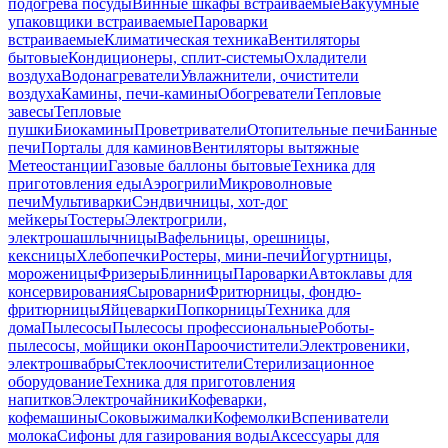
подогрева посуды
Винные шкафы встраиваемые
Вакуумные
упаковщики встраиваемые
Пароварки
встраиваемые
Климатическая техника
Вентиляторы
бытовые
Кондиционеры, сплит-системы
Охладители
воздуха
Водонагреватели
Увлажнители, очистители
воздуха
Камины, печи-камины
Обогреватели
Тепловые
завесы
Тепловые
пушки
Биокамины
Проветриватели
Отопительные печи
Банные
печи
Порталы для каминов
Вентиляторы вытяжные
Метеостанции
Газовые баллоны бытовые
Техника для
приготовления еды
Аэрогрили
Микроволновые
печи
Мультиварки
Сэндвичницы, хот-дог
мейкеры
Тостеры
Электрогрили,
электрошашлычницы
Вафельницы, орешницы,
кексницы
Хлебопечки
Ростеры, мини-печи
Йогуртницы,
мороженицы
Фризеры
Блинницы
Пароварки
Автоклавы для
консервирования
Сыроварни
Фритюрницы, фондю-
фритюрницы
Яйцеварки
Попкорницы
Техника для
дома
Пылесосы
Пылесосы профессиональные
Роботы-
пылесосы, мойщики окон
Пароочистители
Электровеники,
электрошвабры
Стеклоочистители
Стерилизационное
оборудование
Техника для приготовления
напитков
Электрочайники
Кофеварки,
кофемашины
Соковыжималки
Кофемолки
Вспениватели
молока
Сифоны для газирования воды
Аксессуары для