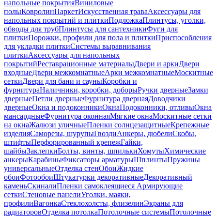
напольные покрытия
Виниловые
полы
Ковролин
Паркет
Искусственная трава
Аксессуары для
напольных покрытий и плитки
Подложка
Плинтусы, уголки,
обводы для труб
Плинтусы для сантехники
Фуги для
плитки
Порожки, профили для пола и плитки
Приспособления
для укладки плитки
Системы выравнивания
плитки
Аксессуары для напольных
покрытий
Реставрационные материалы
Двери и арки
Двери
входные
Двери межкомнатные
Арки межкомнатные
Москитные
сетки
Двери для бани и сауны
Коробки и
фурнитура
Наличники, коробки, доборы
Ручки дверные
Замки
дверные
Петли дверные
Фурнитура дверная
Доводчики
дверные
Окна и подоконники
Окна
Подоконники, отливы
Окна
мансардные
Фурнитура оконная
Мягкие окна
Москитные сетки
на окна
Жалюзи уличные
Пленки солнцезащитные
Крепежные
изделия
Саморезы, шурупы
Гвозди
Анкеры, дюбели
Скобы,
штифты
Перфорированный крепеж
Гайки,
шайбы
Заклепки
Болты, винты, шпильки
Хомуты
Химические
анкеры
Карабины
Фиксаторы арматуры
Шплинты
Пружины
универсальные
Отделка стен
Обои
Жидкие
обои
Фотообои
Штукатурки декоративные
Декоративный
камень
Скинали
Пленки самоклеящиеся
Армирующие
сетки
Стеновые панели
Уголки, маяки,
профили
Вагонка
Стеклохолсты, флизелин
Экраны для
радиаторов
Отделка потолка
Потолочные системы
Потолочные