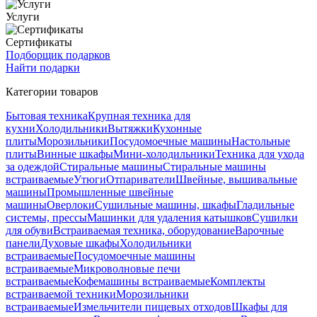
Услуги
Сертификаты
Подборщик подарков
Найти подарки
Категории товаров
Бытовая техника
Крупная техника для
кухни
Холодильники
Вытяжки
Кухонные
плиты
Морозильники
Посудомоечные машины
Настольные
плиты
Винные шкафы
Мини-холодильники
Техника для ухода
за одеждой
Стиральные машины
Стиральные машины
встраиваемые
Утюги
Отпариватели
Швейные, вышивальные
машины
Промышленные швейные
машины
Оверлоки
Сушильные машины, шкафы
Гладильные
системы, прессы
Машинки для удаления катышков
Сушилки
для обуви
Встраиваемая техника, оборудование
Варочные
панели
Духовые шкафы
Холодильники
встраиваемые
Посудомоечные машины
встраиваемые
Микроволновые печи
встраиваемые
Кофемашины встраиваемые
Комплекты
встраиваемой техники
Морозильники
встраиваемые
Измельчители пищевых отходов
Шкафы для