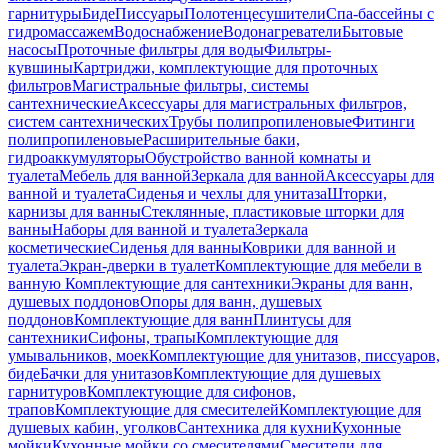
гарнитуры
Биде
Писсуары
Полотенцесушители
Спа-бассейны с
гидромассажем
Водоснабжение
Водонагреватели
Бытовые
насосы
Проточные фильтры для воды
Фильтры-
кувшины
Картриджи, комплектующие для проточных
фильтров
Магистральные фильтры, системы
сантехнические
Аксессуары для магистральных фильтров,
систем сантехнических
Трубы полипропиленовые
Фитинги
полипропиленовые
Расширительные баки,
гидроаккумуляторы
Обустройство ванной комнаты и
туалета
Мебель для ванной
Зеркала для ванной
Аксессуары для
ванной и туалета
Сиденья и чехлы для унитаза
Шторки,
карнизы для ванны
Стеклянные, пластиковые шторки для
ванны
Наборы для ванной и туалета
Зеркала
косметические
Сиденья для ванны
Коврики для ванной и
туалета
Экран-дверки в туалет
Комплектующие для мебели в
ванную
Комплектующие для сантехники
Экраны для ванн,
душевых поддонов
Опоры для ванн, душевых
поддонов
Комплектующие для ванн
Плинтусы для
сантехники
Сифоны, трапы
Комплектующие для
умывальников, моек
Комплектующие для унитазов, писсуаров,
биде
Бачки для унитазов
Комплектующие для душевых
гарнитуров
Комплектующие для сифонов,
трапов
Комплектующие для смесителей
Комплектующие для
душевых кабин, уголков
Сантехника для кухни
Кухонные
мойки
Кухонные мойки со смесителями
Смесители для