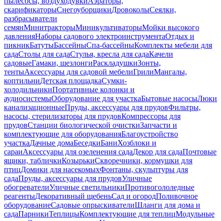
пылесосы, воздуходувки
Аэраторы,
скарификаторы
Снегоуборщики
Дровоколы
Сеялки,
разбрасыватели
семян
Минитракторы
Миникультиваторы
Мойки высокого
давления
Наборы садового электроинструмента
Отдых и
пикник
Батуты
Бассейны
Спа-бассейны
Комплекты мебели для
сада
Столы для сада
Стулья, кресла для сада
Качели
садовые
Гамаки, шезлонги
Раскладушки
Зонты,
тенты
Аксессуары для садовой мебели
Грили
Мангалы,
коптильни
Детская площадка
Сумки-
холодильники
Портативные колонки и
аудиосистемы
Оборудование для участка
Бытовые насосы
Люки
канализационные
Пруды, аксессуары для прудов
Фильтры,
насосы, стерилизаторы для прудов
Компрессоры для
прудов
Станции биологической очистки
Запчасти и
комплектующие для оборудования
Благоустройство
участка
Дачные дома
Беседки
Бани
Хозблоки и
сараи
Аксессуары для озеленения сада
Декор для сада
Почтовые
ящики, таблички
Козырьки
Скворечники, кормушки для
птиц
Домики для насекомых
Фонтаны, скульптуры для
сада
Пруды, аксессуары для прудов
Уличные
обогреватели
Уличные светильники
Противогололедные
реагенты
Декоративный щебень
Сад и огород
Поливочное
оборудование
Садовые опрыскиватели
Шланги для дома и
сада
Парники
Теплицы
Комплектующие для теплиц
Модульные