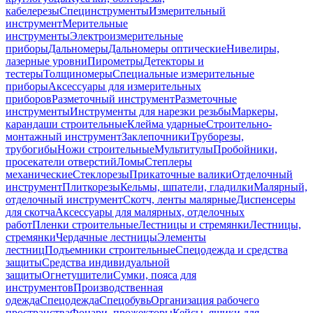
кабелерезы
Специнструменты
Измерительный
инструмент
Мерительные
инструменты
Электроизмерительные
приборы
Дальномеры
Дальномеры оптические
Нивелиры,
лазерные уровни
Пирометры
Детекторы и
тестеры
Толщиномеры
Специальные измерительные
приборы
Аксессуары для измерительных
приборов
Разметочный инструмент
Разметочные
инструменты
Инструменты для нарезки резьбы
Маркеры,
карандаши строительные
Клейма ударные
Строительно-
монтажный инструмент
Заклепочники
Труборезы,
трубогибы
Ножи строительные
Мультитулы
Пробойники,
просекатели отверстий
Ломы
Степлеры
механические
Стеклорезы
Прикаточные валики
Отделочный
инструмент
Плиткорезы
Кельмы, шпатели, гладилки
Малярный,
отделочный инструмент
Скотч, ленты малярные
Диспенсеры
для скотча
Аксессуары для малярных, отделочных
работ
Пленки строительные
Лестницы и стремянки
Лестницы,
стремянки
Чердачные лестницы
Элементы
лестниц
Подъемники строительные
Спецодежда и средства
защиты
Средства индивидуальной
защиты
Огнетушители
Сумки, пояса для
инструментов
Производственная
одежда
Спецодежда
Спецобувь
Организация рабочего
пространства
Фонари, прожекторы
Кейсы, ящики для