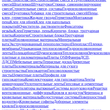
смеси
Шпатлевки
Штукатурки
Стяжки, самонивелирующие
смеси
Строительные смеси, составы
Гидроизоляционные
смеси
Грунтовки
Добавки для строительных смесей
Пены,
клеи, герметики
Жидкие гвозди
Герметики
Монтажная
пена
Клеи для обоев
Клеи для напольных
покрытий
Очистители, растворители
Фиксаторы
резьбы
Клеи
Герметики, пены
Кирпичи, блоки, тротуарная
плитка
Кирпичи
Строительные блоки
Тротуарная
плитка
Изоляционные материалы
Минеральная
вата
Экструдированный пенополистирол
Пенопласт
Пленки,
мембраны
Отражающая теплоизоляция
Гидроизоляционные
ленты
Поликарбонат
Шумоизоляция
Теплоизоляция
Звукоизоляц
плитные и пиломатериалы
Плиты OSB
Фанера
ДСП,
ЛДСП
Мебельные щиты
Террасные доски
Древесные
плиты
Пиломатериалы
Материалы для сухого
строительства
Гипсокартон
Гипсоволокнистые
листы
Цементные плиты
Профили для
гипсокартона
Комплектующие для гипсокартона
Ленты
армирующие
Уплотнительные ленты
Гипсовые и цементные
плиты
Вентиляторы вытяжные
Системы воздуховодов
Решетки
вентиляционные, диффузоры
Кровля и водосток
Черепица и
кровельные материалы
Водосточные системы
Поверхностный
водоотвод
Кровельные софиты
Доборные элементы
кровли
Гидроизоляционные