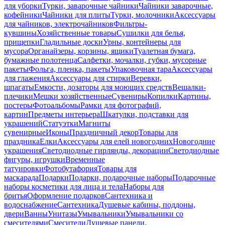
для уборки
Турки, заварочные чайники
Чайники заварочные,
кофейники
Чайники для плиты
Турки, молочники
Аксессуары
для чайников, электрочайников
Фильтры-
кувшины
Хозяйственные товары
Сушилки для белья,
прищепки
Гладильные доски
Урны, контейнеры для
мусора
Органайзеры, корзины, ящики
Туалетная бумага,
бумажные полотенца
Салфетки, мочалки, губки, мусорные
пакеты
Фольга, пленка, пакеты
Упаковочная тара
Аксессуары
для глажения
Аксессуары для стирки
Веревки,
шпагаты
Емкости, дозаторы для моющих средств
Вешалки-
плечики
Мешки хозяйственные
Сувениры
Копилки
Картины,
постеры
Фотоальбомы
Рамки для фотографий,
картин
Предметы интерьера
Шкатулки, подставки для
украшений
Статуэтки
Магниты
сувенирные
Иконы
Праздничный декор
Товары для
праздника
Елки
Аксессуары для елей новогодних
Новогодние
украшения
Светодиодные гирлянды, декорации
Светодиодные
фигуры, игрушки
Временные
татуировки
Фотобутафория
Товары для
маскарада
Подарки
Подарки, подарочные наборы
Подарочные
наборы косметики для лица и тела
Наборы для
бритья
Оформление подарков
Сантехника и
водоснабжение
Сантехника
Душевые кабины, поддоны,
двери
Ванны
Унитазы
Умывальники
Умывальники со
смесителями
Смесители
Душевые панели,