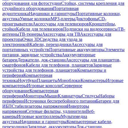
оборудования для фотостудии
Стойки, системы крепления для
студийного оборудования
Портативная
аудиотехника
Наушники и гарнитуры
Портативные колонки,
акустика
Умные колонки
MP3-плееры
Диктофоны
CD-
проигрыватели
Аксессуары для телевизоров
Кронштейны,
стойки
Кабели для телевизоров
Подписки на видеосервисы
ТВ-
антенны
ТВ-тюнеры
Аксессуары для ТВ
Аксессуары для
проектора
Очки 3D
Средства для ухода за
электроникой
Кабели, переходники
Аксессуары для
портативных устройств
Портативные аккумуляторы
Элементы
питания, зарядные устройства
Аккумуляторные
батареи
Держатели, док-станции
Аксессуары для планшетов,
смартфонов
Кабели для телефонов, планшетов
Зарядные
устройства для телефонов, планшетов
Компьютеры и
периферия
Компьютерная
техника
Ноутбуки
Планшеты
Моноблоки
Компьютеры
Игровые
компьютеры
Игровые консоли
Серверное
оборудование
Компьютерная
периферия
Мониторы
Мыши
Клавиатуры
Стилусы
Наборы
периферии
Источники бесперебойного питания
Батареи для
ИБП
Стабилизаторы напряжения
Инверторы
напряжения
Сетевые фильтры, удлинители
Веб-
камеры
Игровые контроллеры
Мультимедиа
акустика
Наушники и гарнитуры
Компьютерные кабели,
переходники
Зарядные, аккумуляторы
Док-станции,