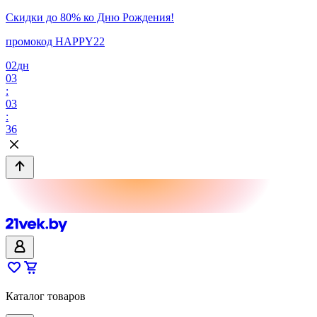
Скидки до 80% ко Дню Рождения!
промокод HAPPY22
02
дн
03
:
03
:
36
Каталог товаров