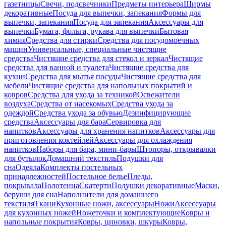
газетницы
Свечи, подсвечники
Предметы интерьера
Ширмы
декоративные
Посуда для выпечки, запекания
Формы для
выпечки, запекания
Посуда для запекания
Аксессуары для
выпечки
Бумага, фольга, рукава для выпечки
Бытовая
химия
Средства для стирки
Средства для посудомоечных
машин
Универсальные, специальные чистящие
средства
Чистящие средства для стекол и зеркал
Чистящие
средства для ванной и туалета
Чистящие средства для
кухни
Средства для мытья посуды
Чистящие средства для
мебели
Чистящие средства для напольных покрытий и
ковров
Средства для ухода за техникой
Освежители
воздуха
Средства от насекомых
Средства ухода за
одеждой
Средства ухода за обувью
Дезинфицирующие
средства
Аксессуары для бара
Сервировка для
напитков
Аксессуары для хранения напитков
Аксессуары для
приготовления коктейлей
Аксессуары для охлаждения
напитков
Наборы для бара, мини-бары
Штопоры, открывалки
для бутылок
Домашний текстиль
Подушки для
сна
Одеяла
Комплекты постельных
принадлежностей
Постельное белье
Пледы,
покрывала
Полотенца
Скатерти
Подушки декоративные
Маски,
беруши для сна
Наполнители для домашнего
текстиля
Ткани
Кухонные ножи, аксессуары
Ножи
Аксессуары
для кухонных ножей
Ножеточки и комплектующие
Ковры и
напольные покрытия
Ковры, циновки, шкуры
Ковры,