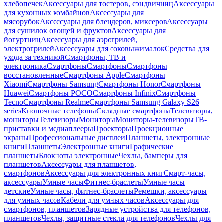
хлебопечек
Аксессуары для тостеров, сэндвичниц
Аксессуары
для кухонных комбайнов
Аксессуары для
мясорубок
Аксессуары для блендеров, миксеров
Аксессуары
для сушилок овощей и фруктов
Аксессуары для
йогуртниц
Аксессуары для аэрогрилей,
электрогрилей
Аксессуары для соковыжималок
Средства для
ухода за техникой
Смартфоны, ТВ и
электроника
Смартфоны
Смартфоны
Смартфоны
восстановленные
Смартфоны Apple
Смартфоны
Xiaomi
Смартфоны Samsung
Смартфоны Honor
Смартфоны
Huawei
Смартфоны POCO
Смартфоны Infinix
Смартфоны
Tecno
Смартфоны Realme
Смартфоны Samsung Galaxy S26
series
Кнопочные телефоны
Складные смартфоны
Телевизоры,
мониторы
Телевизоры
Мониторы
Мониторы-телевизоры
ТВ-
приставки и медиаплееры
Проекторы
Проекционные
экраны
Профессиональные дисплеи
Планшеты, электронные
книги
Планшеты
Электронные книги
Графические
планшеты
Блокноты электронные
Чехлы, бамперы для
планшетов
Аксессуары для планшетов,
смартфонов
Аксессуары для электронных книг
Смарт-часы,
аксессуары
Умные часы
Фитнес-браслеты
Умные часы
детские
Умные часы, фитнес-браслеты
Ремешки, аксессуары
для умных часов
Кабели для умных часов
Аксессуары для
смартфонов, планшетов
Зарядные устройства для телефонов,
планшетов
Чехлы, защитные стекла для телефонов
Чехлы для