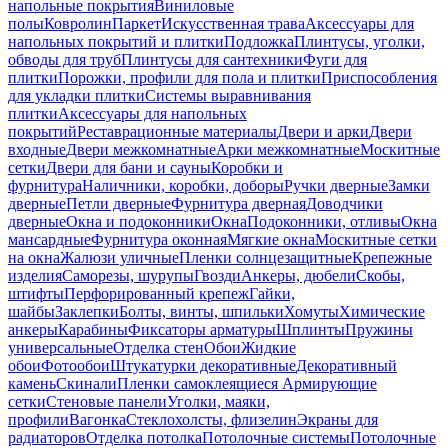
напольные покрытия
Виниловые
полы
Ковролин
Паркет
Искусственная трава
Аксессуары для
напольных покрытий и плитки
Подложка
Плинтусы, уголки,
обводы для труб
Плинтусы для сантехники
Фуги для
плитки
Порожки, профили для пола и плитки
Приспособления
для укладки плитки
Системы выравнивания
плитки
Аксессуары для напольных
покрытий
Реставрационные материалы
Двери и арки
Двери
входные
Двери межкомнатные
Арки межкомнатные
Москитные
сетки
Двери для бани и сауны
Коробки и
фурнитура
Наличники, коробки, доборы
Ручки дверные
Замки
дверные
Петли дверные
Фурнитура дверная
Доводчики
дверные
Окна и подоконники
Окна
Подоконники, отливы
Окна
мансардные
Фурнитура оконная
Мягкие окна
Москитные сетки
на окна
Жалюзи уличные
Пленки солнцезащитные
Крепежные
изделия
Саморезы, шурупы
Гвозди
Анкеры, дюбели
Скобы,
штифты
Перфорированный крепеж
Гайки,
шайбы
Заклепки
Болты, винты, шпильки
Хомуты
Химические
анкеры
Карабины
Фиксаторы арматуры
Шплинты
Пружины
универсальные
Отделка стен
Обои
Жидкие
обои
Фотообои
Штукатурки декоративные
Декоративный
камень
Скинали
Пленки самоклеящиеся
Армирующие
сетки
Стеновые панели
Уголки, маяки,
профили
Вагонка
Стеклохолсты, флизелин
Экраны для
радиаторов
Отделка потолка
Потолочные системы
Потолочные