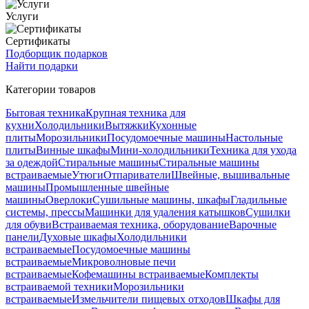
Услуги
Сертификаты
Подборщик подарков
Найти подарки
Категории товаров
Бытовая техника
Крупная техника для
кухни
Холодильники
Вытяжки
Кухонные
плиты
Морозильники
Посудомоечные машины
Настольные
плиты
Винные шкафы
Мини-холодильники
Техника для ухода
за одеждой
Стиральные машины
Стиральные машины
встраиваемые
Утюги
Отпариватели
Швейные, вышивальные
машины
Промышленные швейные
машины
Оверлоки
Сушильные машины, шкафы
Гладильные
системы, прессы
Машинки для удаления катышков
Сушилки
для обуви
Встраиваемая техника, оборудование
Варочные
панели
Духовые шкафы
Холодильники
встраиваемые
Посудомоечные машины
встраиваемые
Микроволновые печи
встраиваемые
Кофемашины встраиваемые
Комплекты
встраиваемой техники
Морозильники
встраиваемые
Измельчители пищевых отходов
Шкафы для