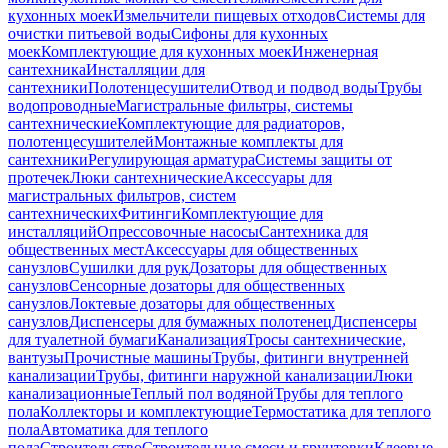
кухонных моек
Измельчители пищевых отходов
Системы для
очистки питьевой воды
Сифоны для кухонных
моек
Комплектующие для кухонных моек
Инженерная
сантехника
Инсталляции для
сантехники
Полотенцесушители
Отвод и подвод воды
Трубы
водопроводные
Магистральные фильтры, системы
сантехнические
Комплектующие для радиаторов,
полотенцесушителей
Монтажные комплекты для
сантехники
Регулирующая арматура
Системы защиты от
протечек
Люки сантехнические
Аксессуары для
магистральных фильтров, систем
сантехнических
Фитинги
Комплектующие для
инсталляций
Опрессовочные насосы
Сантехника для
общественных мест
Аксессуары для общественных
санузлов
Сушилки для рук
Дозаторы для общественных
санузлов
Сенсорные дозаторы для общественных
санузлов
Локтевые дозаторы для общественных
санузлов
Диспенсеры для бумажных полотенец
Диспенсеры
для туалетной бумаги
Канализация
Тросы сантехнические,
вантузы
Прочистные машины
Трубы, фитинги внутренней
канализации
Трубы, фитинги наружной канализации
Люки
канализационные
Теплый пол водяной
Трубы для теплого
пола
Коллекторы и комплектующие
Термостатика для теплого
пола
Автоматика для теплого
пола
Строительство
Строительные смеси и грунтовки
Клеевые