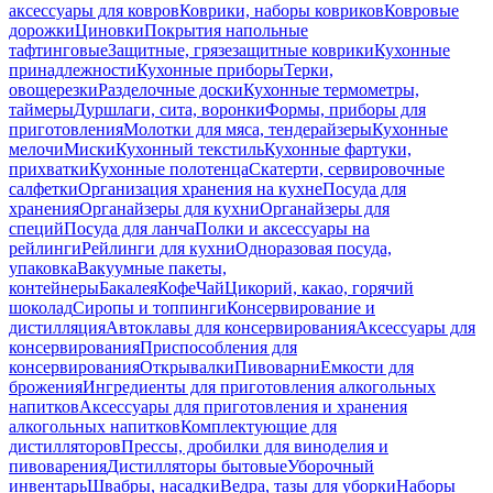
аксессуары для ковров
Коврики, наборы ковриков
Ковровые
дорожки
Циновки
Покрытия напольные
тафтинговые
Защитные, грязезащитные коврики
Кухонные
принадлежности
Кухонные приборы
Терки,
овощерезки
Разделочные доски
Кухонные термометры,
таймеры
Дуршлаги, сита, воронки
Формы, приборы для
приготовления
Молотки для мяса, тендерайзеры
Кухонные
мелочи
Миски
Кухонный текстиль
Кухонные фартуки,
прихватки
Кухонные полотенца
Скатерти, сервировочные
салфетки
Организация хранения на кухне
Посуда для
хранения
Органайзеры для кухни
Органайзеры для
специй
Посуда для ланча
Полки и аксессуары на
рейлинги
Рейлинги для кухни
Одноразовая посуда,
упаковка
Вакуумные пакеты,
контейнеры
Бакалея
Кофе
Чай
Цикорий, какао, горячий
шоколад
Сиропы и топпинги
Консервирование и
дистилляция
Автоклавы для консервирования
Аксессуары для
консервирования
Приспособления для
консервирования
Открывалки
Пивоварни
Емкости для
брожения
Ингредиенты для приготовления алкогольных
напитков
Аксессуары для приготовления и хранения
алкогольных напитков
Комплектующие для
дистилляторов
Прессы, дробилки для виноделия и
пивоварения
Дистилляторы бытовые
Уборочный
инвентарь
Швабры, насадки
Ведра, тазы для уборки
Наборы