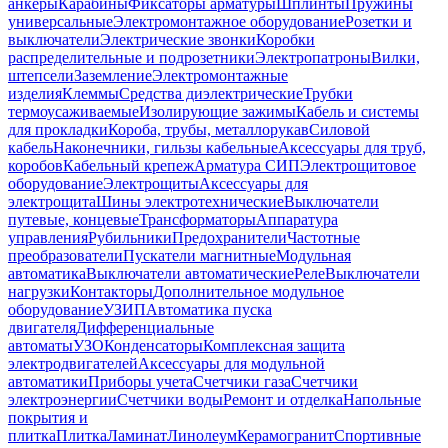
анкеры
Карабины
Фиксаторы арматуры
Шплинты
Пружины
универсальные
Электромонтажное оборудование
Розетки и
выключатели
Электрические звонки
Коробки
распределительные и подрозетники
Электропатроны
Вилки,
штепсели
Заземление
Электромонтажные
изделия
Клеммы
Средства диэлектрические
Трубки
термоусаживаемые
Изолирующие зажимы
Кабель и системы
для прокладки
Короба, трубы, металлорукав
Силовой
кабель
Наконечники, гильзы кабельные
Аксессуары для труб,
коробов
Кабельный крепеж
Арматура СИП
Электрощитовое
оборудование
Электрощиты
Аксессуары для
электрощита
Шины электротехнические
Выключатели
путевые, концевые
Трансформаторы
Аппаратура
управления
Рубильники
Предохранители
Частотные
преобразователи
Пускатели магнитные
Модульная
автоматика
Выключатели автоматические
Реле
Выключатели
нагрузки
Контакторы
Дополнительное модульное
оборудование
УЗИП
Автоматика пуска
двигателя
Дифференциальные
автоматы
УЗО
Конденсаторы
Комплексная защита
электродвигателей
Аксессуары для модульной
автоматики
Приборы учета
Счетчики газа
Счетчики
электроэнергии
Счетчики воды
Ремонт и отделка
Напольные
покрытия и
плитка
Плитка
Ламинат
Линолеум
Керамогранит
Спортивные