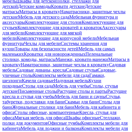
мебель
Шкафы для детской
Полки, стеллажи для
детской
Детские комоды
Кровати детские
Детские
матрасы
Матрасы в кроватку
Наматрасники, защитные чехлы
детские
Мебель для детского сада
Мебельная фурнитура и
аксессуары
Комплектующие для столов
Комплектующие для
стульев
Комплектующие для кроватей и кроваток
Аксессуары
для мебели
Комплектующие для мягкой
мебели
Комплектующие для корпусной мебели
Мебельная
фурнитура
Чехлы для мебели
Системы хранения для
кухни
Товары для безопасности детей
Мебель для самых
маленьких
Кроватки для новорожденных
Пеленальные
столики, комоды, матрасы
Манежи, кровати-манежи
Матрасы в
кроватку
Наматрасники, защитные чехлы в кроватку
Садовая
мебель
Садовые диваны, кресла
Садовые стулья
Садовые,
уличные столы
Комплекты мебели для сада
Гамаки,
шезлонги
Качели садовые
Надувная мебель
Кухни
походные
Столы для сада
Мебель для учебы
Столы, стулья
детские
Письменные столы
Растущие столы и парты
Растущие
кресла и стулья для учебы
Мебель для бани и сауны
Стулья,
табуретки, подставки для бани
Скамьи для бани
Столы для
бани
Журнальные столики для бани
Мебель для кабинета и
офиса
Столы офисные, компьютерные
Кресла, стулья для
офиса
Мягкая мебель для офиса
Шкафы офисные
Стеллажи,
полки для документов
Офисные тумбы
Комплекты мебели для
кабинета
Мебель для лоджии и балкона
Комплекты мебели для