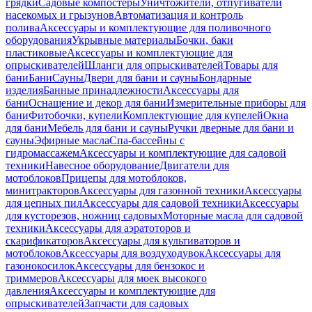
грядки
Садовые компостеры
Уничтожители, отпугиватели
насекомых и грызунов
Автоматизация и контроль
полива
Аксессуары и комплектующие для поливочного
оборудования
Укрывные материалы
Бочки, баки
пластиковые
Аксессуары и комплектующие для
опрыскивателей
Шланги для опрыскивателей
Товары для
бани
Бани
Сауны
Двери для бани и сауны
Бондарные
изделия
Банные принадлежности
Аксессуары для
бани
Оснащение и декор для бани
Измерительные приборы для
бани
Фитобочки, купели
Комплектующие для купелей
Окна
для бани
Мебель для бани и сауны
Ручки дверные для бани и
сауны
Эфирные масла
Спа-бассейны с
гидромассажем
Аксессуары и комплектующие для садовой
техники
Навесное оборудование
Двигатели для
мотоблоков
Прицепы для мотоблоков,
минитракторов
Аксессуары для газонной техники
Аксессуары
для цепных пил
Аксессуары для садовой техники
Аксессуары
для кусторезов, ножниц садовых
Моторные масла для садовой
техники
Аксессуары для аэратоторов и
скарификаторов
Аксессуары для культиваторов и
мотоблоков
Аксессуары для воздуходувок
Аксессуары для
газонокосилок
Аксессуары для бензокос и
триммеров
Аксессуары для моек высокого
давления
Аксессуары и комплектующие для
опрыскивателей
Запчасти для садовых