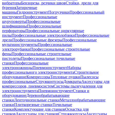
вибраторы
Бензорезы, резчики швов
Стойки, дрели для
бурения
Затирочные
машины
Гидроинструмент
Погрузчики
Профессиональный
инструмент
Профессиональные
шуруповерты
Профессиональные
шлифмашины
Профессиональные
перфораторы
Профессиональные циркулярные
пилы
Профессиональные электролобзики
Профессиональные
дрели
Профессиональные фрезеры
Профессиональные
мультиинструменты
Профессиональные
электрорубанки
Профессиональные строительные
фены
Профессиональные строительные
пистолеты
Профессиональные точильные
станки
Профессиональные
электроножницы
Пневмоинструмент
Наборы
профессионального электроинструмента
Строительное
оборудование
Компрессоры
Тепловые пушки
Пылесосы
профессиональные
Стружкоотсосы
Домкраты
Аксессуары для
компрессоров, пневмосистем
Системы пылеудаления для
электроинструмента
Пневмоинструмент
Станки и
оборудование
Деревообрабатывающие
станки
Ленточнопильные станки
Металлообрабатывающие
станки
Плиткорезные станки
Точильные
станки
Комплектующие для станков
Оснастка для
станков
Аксессуары для станков
Стружкоотсосы
Аксессуары