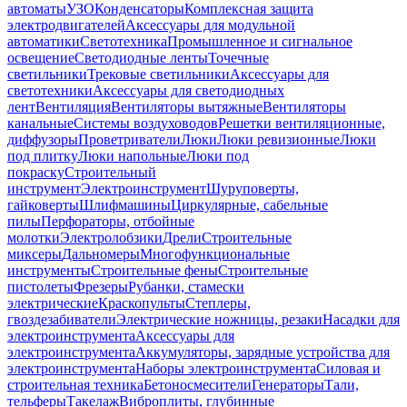
автоматы
УЗО
Конденсаторы
Комплексная защита
электродвигателей
Аксессуары для модульной
автоматики
Светотехника
Промышленное и сигнальное
освещение
Светодиодные ленты
Точечные
светильники
Трековые светильники
Аксессуары для
светотехники
Аксессуары для светодиодных
лент
Вентиляция
Вентиляторы вытяжные
Вентиляторы
канальные
Системы воздуховодов
Решетки вентиляционные,
диффузоры
Проветриватели
Люки
Люки ревизионные
Люки
под плитку
Люки напольные
Люки под
покраску
Строительный
инструмент
Электроинструмент
Шуруповерты,
гайковерты
Шлифмашины
Циркулярные, сабельные
пилы
Перфораторы, отбойные
молотки
Электролобзики
Дрели
Строительные
миксеры
Дальномеры
Многофункциональные
инструменты
Строительные фены
Строительные
пистолеты
Фрезеры
Рубанки, стамески
электрические
Краскопульты
Степлеры,
гвоздезабиватели
Электрические ножницы, резаки
Насадки для
электроинструмента
Аксессуары для
электроинструмента
Аккумуляторы, зарядные устройства для
электроинструмента
Наборы электроинструмента
Силовая и
строительная техника
Бетоносмесители
Генераторы
Тали,
тельферы
Такелаж
Виброплиты, глубинные