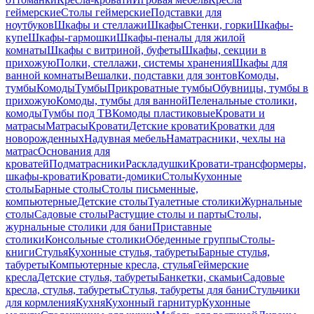
геймерские
Столы геймерские
Подставки для
ноутбуков
Шкафы и стеллажи
Шкафы
Стенки, горки
Шкафы-
купе
Шкафы-гармошки
Шкафы-пеналы для жилой
комнаты
Шкафы с витриной, буфеты
Шкафы, секции в
прихожую
Полки, стеллажи, системы хранения
Шкафы для
ванной комнаты
Вешалки, подставки для зонтов
Комоды,
тумбы
Комоды
Тумбы
Прикроватные тумбы
Обувницы, тумбы в
прихожую
Комоды, тумбы для ванной
Пеленальные столики,
комоды
Тумбы под ТВ
Комоды пластиковые
Кровати и
матрасы
Матрасы
Кровати
Детские кровати
Кроватки для
новорожденных
Надувная мебель
Наматрасники, чехлы на
матрас
Основания для
кроватей
Подматрасники
Раскладушки
Кровати-трансформеры,
шкафы-кровати
Кровати-домики
Столы
Кухонные
столы
Барные столы
Столы письменные,
компьютерные
Детские столы
Туалетные столики
Журнальные
столы
Садовые столы
Растущие столы и парты
Столы,
журнальные столики для бани
Приставные
столики
Консольные столики
Обеденные группы
Столы-
книги
Стулья
Кухонные стулья, табуреты
Барные стулья,
табуреты
Компьютерные кресла, стулья
Геймерские
кресла
Детские стулья, табуреты
Банкетки, скамьи
Садовые
кресла, стулья, табуреты
Стулья, табуреты для бани
Стульчики
для кормления
Кухня
Кухонный гарнитур
Кухонные