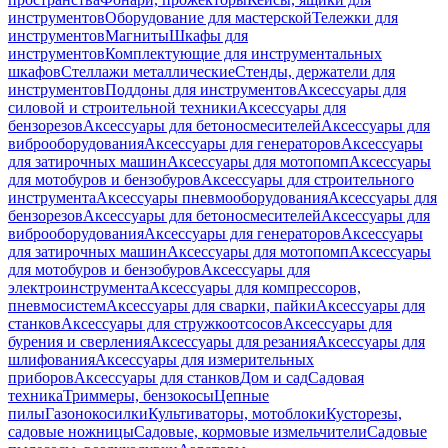
инструментов
Оборудование для мастерской
Тележки для
инструментов
Магниты
Шкафы для
инструментов
Комплектующие для инструментальных
шкафов
Стеллажи металлические
Стенды, держатели для
инструментов
Поддоны для инструментов
Аксессуары для
силовой и строительной техники
Аксессуары для
бензорезов
Аксессуары для бетоносмесителей
Аксессуары для
виброоборудования
Аксессуары для генераторов
Аксессуары
для затирочных машин
Аксессуары для мотопомп
Аксессуары
для мотобуров и бензобуров
Аксессуары для строительного
инструмента
Аксессуары пневмооборудования
Аксессуары для
бензорезов
Аксессуары для бетоносмесителей
Аксессуары для
виброоборудования
Аксессуары для генераторов
Аксессуары
для затирочных машин
Аксессуары для мотопомп
Аксессуары
для мотобуров и бензобуров
Аксессуары для
электроинструмента
Аксессуары для компрессоров,
пневмосистем
Аксессуары для сварки, пайки
Аксессуары для
станков
Аксессуары для стружкоотсосов
Аксессуары для
бурения и сверления
Аксессуары для резания
Аксессуары для
шлифования
Аксессуары для измерительных
приборов
Аксессуары для станков
Дом и сад
Садовая
техника
Триммеры, бензокосы
Цепные
пилы
Газонокосилки
Культиваторы, мотоблоки
Кусторезы,
садовые ножницы
Садовые, кормовые измельчители
Садовые