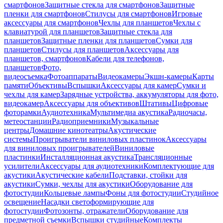
смартфонов
Защитные стекла для смартфонов
Защитные
пленки для смартфонов
Стилусы для смартфонов
Игровые
аксессуары для смартфонов
Чехлы для планшетов
Чехлы с
клавиатурой для планшетов
Защитные стекла для
планшетов
Защитные пленки для планшетов
Сумки для
планшетов
Стилусы для планшетов
Аксессуары для
планшетов, смартфонов
Кабели для телефонов,
планшетов
Фото,
видеосъемка
Фотоаппараты
Видеокамеры
Экшн-камеры
Карты
памяти
Объективы
Вспышки
Аксессуары для камер
Сумки и
чехлы для камер
Зарядные устройства, аккумуляторы для фото,
видеокамер
Аксессуары для объективов
Штативы
Цифровые
фоторамки
Аудиотехника
Мультимедиа акустика
Радиочасы,
метеостанции
Радиоприемники
Музыкальные
центры
Домашние кинотеатры
Акустические
системы
Проигрыватели виниловых пластинок
Аксессуары
для виниловых проигрывателей
Виниловые
пластинки
Инсталляционная акустика
Трансляционные
усилители
Аксессуары для аудиотехники
Комплектующие для
акустики
Акустические кабели
Подставки, стойки для
акустики
Сумки, чехлы для акустики
Оборудование для
фотостудии
Кольцевые лампы
Фоны для фотостудии
Студийное
освещение
Насадки светоформирующие для
фотостудии
Фотозонты, отражатели
Оборудование для
предметной съемки
Вспышки студийные
Комплекты