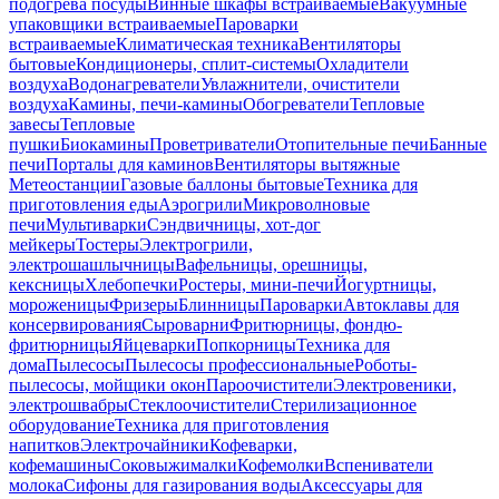
подогрева посуды
Винные шкафы встраиваемые
Вакуумные
упаковщики встраиваемые
Пароварки
встраиваемые
Климатическая техника
Вентиляторы
бытовые
Кондиционеры, сплит-системы
Охладители
воздуха
Водонагреватели
Увлажнители, очистители
воздуха
Камины, печи-камины
Обогреватели
Тепловые
завесы
Тепловые
пушки
Биокамины
Проветриватели
Отопительные печи
Банные
печи
Порталы для каминов
Вентиляторы вытяжные
Метеостанции
Газовые баллоны бытовые
Техника для
приготовления еды
Аэрогрили
Микроволновые
печи
Мультиварки
Сэндвичницы, хот-дог
мейкеры
Тостеры
Электрогрили,
электрошашлычницы
Вафельницы, орешницы,
кексницы
Хлебопечки
Ростеры, мини-печи
Йогуртницы,
мороженицы
Фризеры
Блинницы
Пароварки
Автоклавы для
консервирования
Сыроварни
Фритюрницы, фондю-
фритюрницы
Яйцеварки
Попкорницы
Техника для
дома
Пылесосы
Пылесосы профессиональные
Роботы-
пылесосы, мойщики окон
Пароочистители
Электровеники,
электрошвабры
Стеклоочистители
Стерилизационное
оборудование
Техника для приготовления
напитков
Электрочайники
Кофеварки,
кофемашины
Соковыжималки
Кофемолки
Вспениватели
молока
Сифоны для газирования воды
Аксессуары для