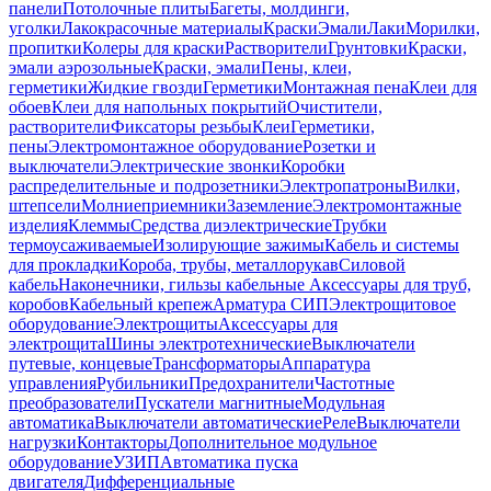
панели
Потолочные плиты
Багеты, молдинги,
уголки
Лакокрасочные материалы
Краски
Эмали
Лаки
Морилки,
пропитки
Колеры для краски
Растворители
Грунтовки
Краски,
эмали аэрозольные
Краски, эмали
Пены, клеи,
герметики
Жидкие гвозди
Герметики
Монтажная пена
Клеи для
обоев
Клеи для напольных покрытий
Очистители,
растворители
Фиксаторы резьбы
Клеи
Герметики,
пены
Электромонтажное оборудование
Розетки и
выключатели
Электрические звонки
Коробки
распределительные и подрозетники
Электропатроны
Вилки,
штепсели
Молниеприемники
Заземление
Электромонтажные
изделия
Клеммы
Средства диэлектрические
Трубки
термоусаживаемые
Изолирующие зажимы
Кабель и системы
для прокладки
Короба, трубы, металлорукав
Силовой
кабель
Наконечники, гильзы кабельные
Аксессуары для труб,
коробов
Кабельный крепеж
Арматура СИП
Электрощитовое
оборудование
Электрощиты
Аксессуары для
электрощита
Шины электротехнические
Выключатели
путевые, концевые
Трансформаторы
Аппаратура
управления
Рубильники
Предохранители
Частотные
преобразователи
Пускатели магнитные
Модульная
автоматика
Выключатели автоматические
Реле
Выключатели
нагрузки
Контакторы
Дополнительное модульное
оборудование
УЗИП
Автоматика пуска
двигателя
Дифференциальные