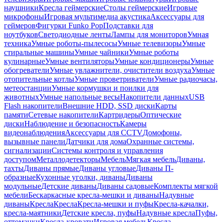
наушники
Кресла геймерские
Столы геймерские
Игровые
микрофоны
Игровая мультимедиа акустика
Аксессуары для
геймеров
Фигурки Funko Pop
Подставки для
ноутбуков
Светодиодные ленты
Лампы для мониторов
Умная
техника
Умные роботы-пылесосы
Умные телевизоры
Умные
стиральные машины
Умные чайники
Умные роботы
кулинарные
Умные вентиляторы
Умные кондиционеры
Умные
обогреватели
Умные увлажнители, очистители воздуха
Умные
отопительные котлы
Умные проветриватели
Умные радиочасы,
метеостанции
Умные кормушки и поилки для
животных
Умные напольные весы
Накопители данных
USB
Flash накопители
Внешние HDD, SSD диски
Карты
памяти
Сетевые накопители
Картридеры
Оптические
диски
Наблюдение и безопасность
Камеры
видеонаблюдения
Аксессуары для CCTV
Домофоны,
вызывные панели
Датчики для дома
Охранные системы,
сигнализации
Системы контроля и управления
доступом
Металлодетекторы
Мебель
Мягкая мебель
Диваны,
тахты
Диваны прямые
Диваны угловые
Диваны П-
образные
Кухонные уголки, диваны
Диваны
модульные
Детские диваны
Диваны садовые
Комплекты мягкой
мебели
Бескаркасные кресла-мешки и диваны
Надувные
диваны
Кресла
Кресла
Кресла-мешки и пуфы
Кресла-качалки,
кресла-маятники
Детские кресла, пуфы
Надувные кресла
Пуфы,
оттоманки
Кресла-кровати
Игровая мебель
Кресла