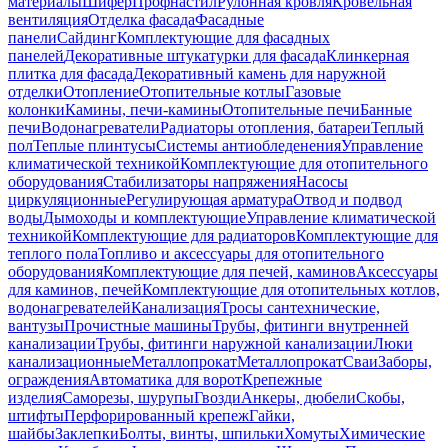
материалы
Шифер
Профнастил
Рулонная кровля
Кровельная
вентиляция
Отделка фасада
Фасадные
панели
Сайдинг
Комплектующие для фасадных
панелей
Декоративные штукатурки для фасада
Клинкерная
плитка для фасада
Декоративный камень для наружной
отделки
Отопление
Отопительные котлы
Газовые
колонки
Камины, печи-камины
Отопительные печи
Банные
печи
Водонагреватели
Радиаторы отопления, батареи
Теплый
пол
Теплые плинтусы
Системы антиобледенения
Управление
климатической техникой
Комплектующие для отопительного
оборудования
Стабилизаторы напряжения
Насосы
циркуляционные
Регулирующая арматура
Отвод и подвод
воды
Дымоходы и комплектующие
Управление климатической
техникой
Комплектующие для радиаторов
Комплектующие для
теплого пола
Топливо и аксессуары для отопительного
оборудования
Комплектующие для печей, каминов
Аксессуары
для каминов, печей
Комплектующие для отопительных котлов,
водонагревателей
Канализация
Тросы сантехнические,
вантузы
Прочистные машины
Трубы, фитинги внутренней
канализации
Трубы, фитинги наружной канализации
Люки
канализационные
Металлопрокат
Металлопрокат
Сваи
Заборы,
ограждения
Автоматика для ворот
Крепежные
изделия
Саморезы, шурупы
Гвозди
Анкеры, дюбели
Скобы,
штифты
Перфорированный крепеж
Гайки,
шайбы
Заклепки
Болты, винты, шпильки
Хомуты
Химические