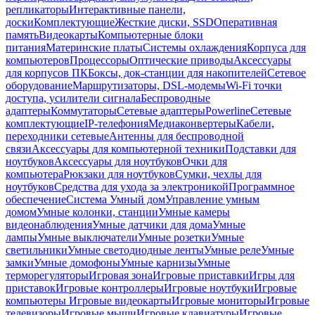
репликаторы
Интерактивные панели,
доски
Комплектующие
Жесткие диски, SSD
Оперативная
память
Видеокарты
Компьютерные блоки
питания
Материнские платы
Системы охлаждения
Корпуса для
компьютеров
Процессоры
Оптические приводы
Аксессуары
для корпусов ПК
Боксы, док-станции для накопителей
Сетевое
оборудование
Маршрутизаторы, DSL-модемы
Wi-Fi точки
доступа, усилители сигнала
Беспроводные
адаптеры
Коммутаторы
Сетевые адаптеры
Powerline
Сетевые
комплектующие
IP-телефония
Медиаконвертеры
Кабели,
переходники сетевые
Антенны для беспроводной
связи
Аксессуары для компьютерной техники
Подставки для
ноутбуков
Аксессуары для ноутбуков
Очки для
компьютера
Рюкзаки для ноутбуков
Сумки, чехлы для
ноутбуков
Средства для ухода за электроникой
Программное
обеспечение
Система Умный дом
Управление умным
домом
Умные колонки, станции
Умные камеры
видеонаблюдения
Умные датчики для дома
Умные
лампы
Умные выключатели
Умные розетки
Умные
светильники
Умные светодиодные ленты
Умные реле
Умные
замки
Умные домофоны
Умные карнизы
Умные
терморегуляторы
Игровая зона
Игровые приставки
Игры для
приставок
Игровые контроллеры
Игровые ноутбуки
Игровые
компьютеры
Игровые видеокарты
Игровые мониторы
Игровые
телевизоры
Игровые мыши
Игровые клавиатуры
Игровые