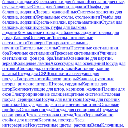
балкона, лоджии
Кресла-мешки для балкона
Кресла подвесные,
стулья садовые
Столы для балкона, лоджии
Шкафы для
балкона, лоджии
Дверцы жалюзийные
Системы хранения для
балкона, лоджии
Журнальные столы, столы-книги
Тумбы для
балкона, лоджии
Кресла-качалки, кресла-маятники
Стулья для
балкона, лоджии
Кресла, пуфы для балкона,
лоджии
Компактные столы для балкона, лоджии
Товары для
дома, бакалея
Освещение
Люстры, потолочные
светильники
Торшеры
Прикроватные лампы,
ночники
Настольные лампы
Споты
Настенные светильники,
бра
Точечные светильники
Трековые светильники
Уличные
светильники, фонари, бра
Лампы
Освещение для картин,
зеркал
Кольцевые лампы
Аксессуары для освещения
Посуда для
готовки
Сковороды, сотейники, воки
Кастрюли, ковши,
казаны
Посуда для СВЧ
Крышки и аксессуары для
посуды
Гастроемкости
Жалюзи, шторы
Жалюзи, рулонные
шторы, римские шторы
Шторы, гардины
Карнизы для
штор
Комплектующие для штор, карнизов, жалюзи
Пленки для
окон
Электроприводные солнцезащитные системы
Столовая
посуда, сервировка
Посуда для напитков
Посуда для горячих
напитков
Посуда для подачи и хранения напитков
Столовые
приборы
Столовая посуда
Посуда для сервировки
Предметы
сервировки
Детская столовая посуда
Декор
Зеркала
Кашпо,
стойки для цветов
Картины, постеры
Часы
интерьерные
Искусственные цветы, растения
Вазы
Ключницы,