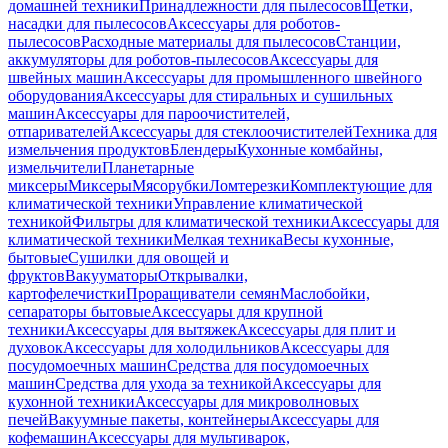
домашней техники
Принадлежности для пылесосов
Щетки,
насадки для пылесосов
Аксессуары для роботов-
пылесосов
Расходные материалы для пылесосов
Станции,
аккумуляторы для роботов-пылесосов
Аксессуары для
швейных машин
Аксессуары для промышленного швейного
оборудования
Аксессуары для стиральных и сушильных
машин
Аксессуары для пароочистителей,
отпаривателей
Аксессуары для стеклоочистителей
Техника для
измельчения продуктов
Блендеры
Кухонные комбайны,
измельчители
Планетарные
миксеры
Миксеры
Мясорубки
Ломтерезки
Комплектующие для
климатической техники
Управление климатической
техникой
Фильтры для климатической техники
Аксессуары для
климатической техники
Мелкая техника
Весы кухонные,
бытовые
Сушилки для овощей и
фруктов
Вакууматоры
Открывалки,
картофелечистки
Проращиватели семян
Маслобойки,
сепараторы бытовые
Аксессуары для крупной
техники
Аксессуары для вытяжек
Аксессуары для плит и
духовок
Аксессуары для холодильников
Аксессуары для
посудомоечных машин
Средства для посудомоечных
машин
Средства для ухода за техникой
Аксессуары для
кухонной техники
Аксессуары для микроволновых
печей
Вакуумные пакеты, контейнеры
Аксессуары для
кофемашин
Аксессуары для мультиварок,