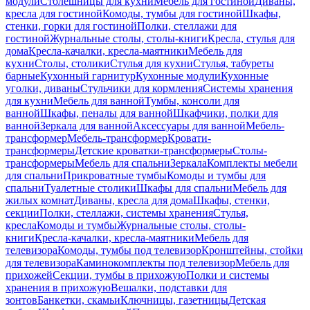
модули
Столешницы для кухни
Мебель для гостиной
Диваны,
кресла для гостиной
Комоды, тумбы для гостиной
Шкафы,
стенки, горки для гостиной
Полки, стеллажи для
гостиной
Журнальные столы, столы-книги
Кресла, стулья для
дома
Кресла-качалки, кресла-маятники
Мебель для
кухни
Столы, столики
Стулья для кухни
Стулья, табуреты
барные
Кухонный гарнитур
Кухонные модули
Кухонные
уголки, диваны
Стульчики для кормления
Системы хранения
для кухни
Мебель для ванной
Тумбы, консоли для
ванной
Шкафы, пеналы для ванной
Шкафчики, полки для
ванной
Зеркала для ванной
Аксессуары для ванной
Мебель-
трансформер
Мебель-трансформер
Кровати-
трансформеры
Детские кроватки-трансформеры
Столы-
трансформеры
Мебель для спальни
Зеркала
Комплекты мебели
для спальни
Прикроватные тумбы
Комоды и тумбы для
спальни
Туалетные столики
Шкафы для спальни
Мебель для
жилых комнат
Диваны, кресла для дома
Шкафы, стенки,
секции
Полки, стеллажи, системы хранения
Стулья,
кресла
Комоды и тумбы
Журнальные столы, столы-
книги
Кресла-качалки, кресла-маятники
Мебель для
телевизора
Комоды, тумбы под телевизор
Кронштейны, стойки
для телевизора
Каминокомплекты под телевизор
Мебель для
прихожей
Секции, тумбы в прихожую
Полки и системы
хранения в прихожую
Вешалки, подставки для
зонтов
Банкетки, скамьи
Ключницы, газетницы
Детская