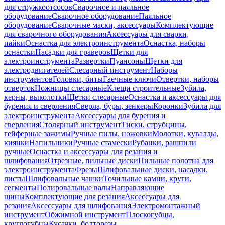
для стружкоотсосов
Сварочное и паяльное
оборудование
Сварочное оборудование
Паяльное
оборудование
Сварочные маски, аксессуары
Комплектующие
для сварочного оборудования
Аксессуары для сварки,
пайки
Оснастка для электроинструмента
Оснастка, наборы
оснастки
Насадки для граверов
Щетки для
электроинструмента
Развертки
Пуансоны
Щетки для
электродвигателей
Слесарный инструмент
Наборы
инструментов
Головки, биты
Гаечные ключи
Отвертки, наборы
отверток
Ножницы слесарные
Клещи строительные
Зубила,
керны, выколотки
Щетки слесарные
Оснастка и аксессуары для
бурения и сверления
Сверла, буры, зенкеры
Коронки
Зубила для
электроинструмента
Аксессуары для бурения и
сверления
Столярный инструмент
Тиски, струбцины,
гейферные зажимы
Ручные пилы, ножовки
Молотки, кувалды,
киянки
Напильники
Ручные стамески
Рубанки, рашпили
ручные
Оснастка и аксессуары для резания и
шлифования
Отрезные, пильные диски
Пильные полотна для
электроинструмента
Фрезы
Шлифовальные диски, насадки,
листы
Шлифовальные чашки
Точильные камни, круги,
сегменты
Полировальные валы
Направляющие
шины
Комплектующие для резания
Аксессуары для
резания
Аксессуары для шлифования
Электромонтажный
инструмент
Обжимной инструмент
Плоскогубцы,
круглогубцы
Кусачки, болторезы,