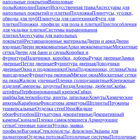
напольные покрытия
Виниловые
полы
Ковролин
Паркет
Искусственная трава
Аксессуары для
напольных покрытий и плитки
Подложка
Плинтусы, уголки,
обводы для труб
Плинтусы для сантехники
Фуги для
плитки
Порожки, профили для пола и плитки
Приспособления
для укладки плитки
Системы выравнивания
плитки
Аксессуары для напольных
покрытий
Реставрационные материалы
Двери и арки
Двери
входные
Двери межкомнатные
Арки межкомнатные
Москитные
сетки
Двери для бани и сауны
Коробки и
фурнитура
Наличники, коробки, доборы
Ручки дверные
Замки
дверные
Петли дверные
Фурнитура дверная
Доводчики
дверные
Окна и подоконники
Окна
Подоконники, отливы
Окна
мансардные
Фурнитура оконная
Мягкие окна
Москитные сетки
на окна
Жалюзи уличные
Пленки солнцезащитные
Крепежные
изделия
Саморезы, шурупы
Гвозди
Анкеры, дюбели
Скобы,
штифты
Перфорированный крепеж
Гайки,
шайбы
Заклепки
Болты, винты, шпильки
Хомуты
Химические
анкеры
Карабины
Фиксаторы арматуры
Шплинты
Пружины
универсальные
Отделка стен
Обои
Жидкие
обои
Фотообои
Штукатурки декоративные
Декоративный
камень
Скинали
Пленки самоклеящиеся
Армирующие
сетки
Стеновые панели
Уголки, маяки,
профили
Вагонка
Стеклохолсты, флизелин
Экраны для
радиаторов
Отделка потолка
Потолочные системы
Потолочные