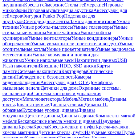
наушники
Кресла геймерские
Столы геймерские
Игровые
микрофоны
Игровая мультимедиа акустика
Аксессуары для
геймеров
Фигурки Funko Pop
Подставки для
ноутбуков
Светодиодные ленты
Лампы для мониторов
Умная
техника
Умные роботы-пылесосы
Умные телевизоры
Умные
стиральные машины
Умные чайники
Умные роботы
кулинарные
Умные вентиляторы
Умные кондиционеры
Умные
обогреватели
Умные увлажнители, очистители воздуха
Умные
отопительные котлы
Умные проветриватели
Умные радиочасы,
метеостанции
Умные кормушки и поилки для
животных
Умные напольные весы
Накопители данных
USB
Flash накопители
Внешние HDD, SSD диски
Карты
памяти
Сетевые накопители
Картридеры
Оптические
диски
Наблюдение и безопасность
Камеры
видеонаблюдения
Аксессуары для CCTV
Домофоны,
вызывные панели
Датчики для дома
Охранные системы,
сигнализации
Системы контроля и управления
доступом
Металлодетекторы
Мебель
Мягкая мебель
Диваны,
тахты
Диваны прямые
Диваны угловые
Диваны П-
образные
Кухонные уголки, диваны
Диваны
модульные
Детские диваны
Диваны садовые
Комплекты мягкой
мебели
Бескаркасные кресла-мешки и диваны
Надувные
диваны
Кресла
Кресла
Кресла-мешки и пуфы
Кресла-качалки,
кресла-маятники
Детские кресла, пуфы
Надувные кресла
Пуфы,
оттоманки
Кресла-кровати
Игровая мебель
Кресла