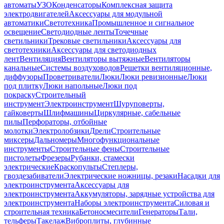
автоматы
УЗО
Конденсаторы
Комплексная защита
электродвигателей
Аксессуары для модульной
автоматики
Светотехника
Промышленное и сигнальное
освещение
Светодиодные ленты
Точечные
светильники
Трековые светильники
Аксессуары для
светотехники
Аксессуары для светодиодных
лент
Вентиляция
Вентиляторы вытяжные
Вентиляторы
канальные
Системы воздуховодов
Решетки вентиляционные,
диффузоры
Проветриватели
Люки
Люки ревизионные
Люки
под плитку
Люки напольные
Люки под
покраску
Строительный
инструмент
Электроинструмент
Шуруповерты,
гайковерты
Шлифмашины
Циркулярные, сабельные
пилы
Перфораторы, отбойные
молотки
Электролобзики
Дрели
Строительные
миксеры
Дальномеры
Многофункциональные
инструменты
Строительные фены
Строительные
пистолеты
Фрезеры
Рубанки, стамески
электрические
Краскопульты
Степлеры,
гвоздезабиватели
Электрические ножницы, резаки
Насадки для
электроинструмента
Аксессуары для
электроинструмента
Аккумуляторы, зарядные устройства для
электроинструмента
Наборы электроинструмента
Силовая и
строительная техника
Бетоносмесители
Генераторы
Тали,
тельферы
Такелаж
Виброплиты, глубинные