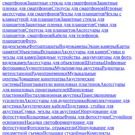
смартфонов
Защитные стекла для смартфонов
Защитные
пленки для смартфонов
Стилусы для смартфонов
Игровые
аксессуары для смартфонов
Чехлы для планшетов
Чехлы с
клавиатурой для планшетов
Защитные стекла для
планшетов
Защитные пленки для планшетов
Сумки для
планшетов
Стилусы для планшетов
Аксессуары для
планшетов, смартфонов
Кабели для телефонов,
планшетов
Фото,
видеосъемка
Фотоаппараты
Видеокамеры
Экшн-камеры
Карты
памяти
Объективы
Вспышки
Аксессуары для камер
Сумки и
чехлы для камер
Зарядные устройства, аккумуляторы для фото,
видеокамер
Аксессуары для объективов
Штативы
Цифровые
фоторамки
Аудиотехника
Мультимедиа акустика
Радиочасы,
метеостанции
Радиоприемники
Музыкальные
центры
Домашние кинотеатры
Акустические
системы
Проигрыватели виниловых пластинок
Аксессуары
для виниловых проигрывателей
Виниловые
пластинки
Инсталляционная акустика
Трансляционные
усилители
Аксессуары для аудиотехники
Комплектующие для
акустики
Акустические кабели
Подставки, стойки для
акустики
Сумки, чехлы для акустики
Оборудование для
фотостудии
Кольцевые лампы
Фоны для фотостудии
Студийное
освещение
Насадки светоформирующие для
фотостудии
Фотозонты, отражатели
Оборудование для
предметной съемки
Вспышки студийные
Комплекты