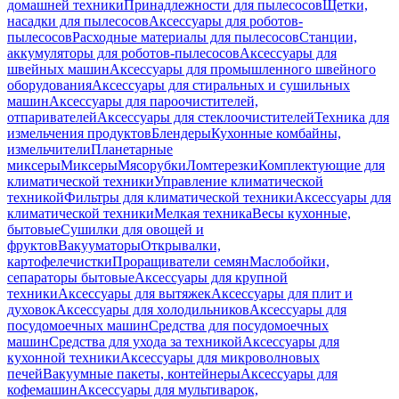
домашней техники
Принадлежности для пылесосов
Щетки,
насадки для пылесосов
Аксессуары для роботов-
пылесосов
Расходные материалы для пылесосов
Станции,
аккумуляторы для роботов-пылесосов
Аксессуары для
швейных машин
Аксессуары для промышленного швейного
оборудования
Аксессуары для стиральных и сушильных
машин
Аксессуары для пароочистителей,
отпаривателей
Аксессуары для стеклоочистителей
Техника для
измельчения продуктов
Блендеры
Кухонные комбайны,
измельчители
Планетарные
миксеры
Миксеры
Мясорубки
Ломтерезки
Комплектующие для
климатической техники
Управление климатической
техникой
Фильтры для климатической техники
Аксессуары для
климатической техники
Мелкая техника
Весы кухонные,
бытовые
Сушилки для овощей и
фруктов
Вакууматоры
Открывалки,
картофелечистки
Проращиватели семян
Маслобойки,
сепараторы бытовые
Аксессуары для крупной
техники
Аксессуары для вытяжек
Аксессуары для плит и
духовок
Аксессуары для холодильников
Аксессуары для
посудомоечных машин
Средства для посудомоечных
машин
Средства для ухода за техникой
Аксессуары для
кухонной техники
Аксессуары для микроволновых
печей
Вакуумные пакеты, контейнеры
Аксессуары для
кофемашин
Аксессуары для мультиварок,