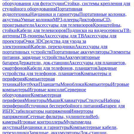
оборудования для фотостудии
Стойки, системы крепления для
студийного оборудования
Портативная
аудиотехника
Наушники и гарнитуры
Портативные колонки,
акустика
Умные колонки
MP3-плееры
Диктофоны
CD-
проигрыватели
Аксессуары для телевизоров
Кронштейны,
стойки
Кабели для телевизоров
Подписки на видеосервисы
ТВ-
антенны
ТВ-тюнеры
Аксессуары для ТВ
Аксессуары для
проектора
Очки 3D
Средства для ухода за
электроникой
Кабели, переходники
Аксессуары для
портативных устройств
Портативные аккумуляторы
Элементы
питания, зарядные устройства
Аккумуляторные
батареи
Держатели, док-станции
Аксессуары для планшетов,
смартфонов
Кабели для телефонов, планшетов
Зарядные
устройства для телефонов, планшетов
Компьютеры и
периферия
Компьютерная
техника
Ноутбуки
Планшеты
Моноблоки
Компьютеры
Игровые
компьютеры
Игровые консоли
Серверное
оборудование
Компьютерная
периферия
Мониторы
Мыши
Клавиатуры
Стилусы
Наборы
периферии
Источники бесперебойного питания
Батареи для
ИБП
Стабилизаторы напряжения
Инверторы
напряжения
Сетевые фильтры, удлинители
Веб-
камеры
Игровые контроллеры
Мультимедиа
акустика
Наушники и гарнитуры
Компьютерные кабели,
переходники
Зарядные, аккумуляторы
Док-станции,