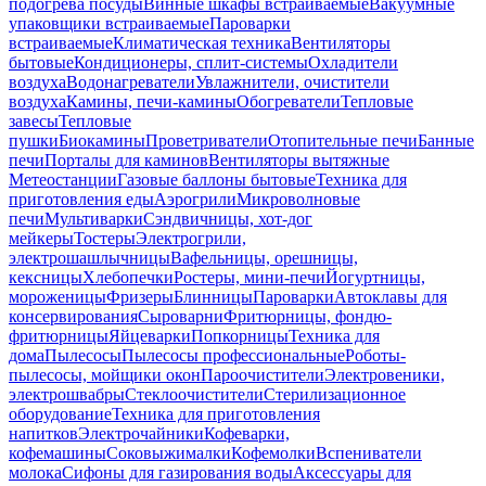
подогрева посуды
Винные шкафы встраиваемые
Вакуумные
упаковщики встраиваемые
Пароварки
встраиваемые
Климатическая техника
Вентиляторы
бытовые
Кондиционеры, сплит-системы
Охладители
воздуха
Водонагреватели
Увлажнители, очистители
воздуха
Камины, печи-камины
Обогреватели
Тепловые
завесы
Тепловые
пушки
Биокамины
Проветриватели
Отопительные печи
Банные
печи
Порталы для каминов
Вентиляторы вытяжные
Метеостанции
Газовые баллоны бытовые
Техника для
приготовления еды
Аэрогрили
Микроволновые
печи
Мультиварки
Сэндвичницы, хот-дог
мейкеры
Тостеры
Электрогрили,
электрошашлычницы
Вафельницы, орешницы,
кексницы
Хлебопечки
Ростеры, мини-печи
Йогуртницы,
мороженицы
Фризеры
Блинницы
Пароварки
Автоклавы для
консервирования
Сыроварни
Фритюрницы, фондю-
фритюрницы
Яйцеварки
Попкорницы
Техника для
дома
Пылесосы
Пылесосы профессиональные
Роботы-
пылесосы, мойщики окон
Пароочистители
Электровеники,
электрошвабры
Стеклоочистители
Стерилизационное
оборудование
Техника для приготовления
напитков
Электрочайники
Кофеварки,
кофемашины
Соковыжималки
Кофемолки
Вспениватели
молока
Сифоны для газирования воды
Аксессуары для