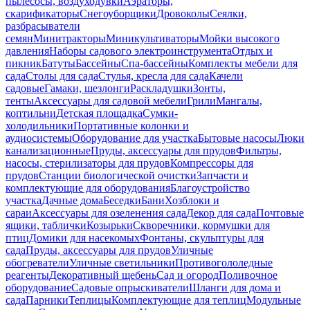
пылесосы, воздуходувки
Аэраторы,
скарификаторы
Снегоуборщики
Дровоколы
Сеялки,
разбрасыватели
семян
Минитракторы
Миникультиваторы
Мойки высокого
давления
Наборы садового электроинструмента
Отдых и
пикник
Батуты
Бассейны
Спа-бассейны
Комплекты мебели для
сада
Столы для сада
Стулья, кресла для сада
Качели
садовые
Гамаки, шезлонги
Раскладушки
Зонты,
тенты
Аксессуары для садовой мебели
Грили
Мангалы,
коптильни
Детская площадка
Сумки-
холодильники
Портативные колонки и
аудиосистемы
Оборудование для участка
Бытовые насосы
Люки
канализационные
Пруды, аксессуары для прудов
Фильтры,
насосы, стерилизаторы для прудов
Компрессоры для
прудов
Станции биологической очистки
Запчасти и
комплектующие для оборудования
Благоустройство
участка
Дачные дома
Беседки
Бани
Хозблоки и
сараи
Аксессуары для озеленения сада
Декор для сада
Почтовые
ящики, таблички
Козырьки
Скворечники, кормушки для
птиц
Домики для насекомых
Фонтаны, скульптуры для
сада
Пруды, аксессуары для прудов
Уличные
обогреватели
Уличные светильники
Противогололедные
реагенты
Декоративный щебень
Сад и огород
Поливочное
оборудование
Садовые опрыскиватели
Шланги для дома и
сада
Парники
Теплицы
Комплектующие для теплиц
Модульные