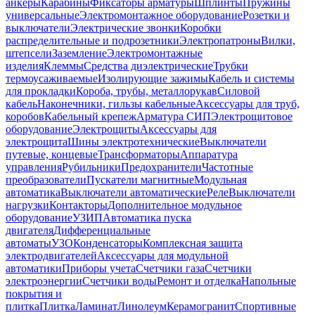
анкеры
Карабины
Фиксаторы арматуры
Шплинты
Пружины
универсальные
Электромонтажное оборудование
Розетки и
выключатели
Электрические звонки
Коробки
распределительные и подрозетники
Электропатроны
Вилки,
штепсели
Заземление
Электромонтажные
изделия
Клеммы
Средства диэлектрические
Трубки
термоусаживаемые
Изолирующие зажимы
Кабель и системы
для прокладки
Короба, трубы, металлорукав
Силовой
кабель
Наконечники, гильзы кабельные
Аксессуары для труб,
коробов
Кабельный крепеж
Арматура СИП
Электрощитовое
оборудование
Электрощиты
Аксессуары для
электрощита
Шины электротехнические
Выключатели
путевые, концевые
Трансформаторы
Аппаратура
управления
Рубильники
Предохранители
Частотные
преобразователи
Пускатели магнитные
Модульная
автоматика
Выключатели автоматические
Реле
Выключатели
нагрузки
Контакторы
Дополнительное модульное
оборудование
УЗИП
Автоматика пуска
двигателя
Дифференциальные
автоматы
УЗО
Конденсаторы
Комплексная защита
электродвигателей
Аксессуары для модульной
автоматики
Приборы учета
Счетчики газа
Счетчики
электроэнергии
Счетчики воды
Ремонт и отделка
Напольные
покрытия и
плитка
Плитка
Ламинат
Линолеум
Керамогранит
Спортивные