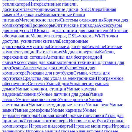
репликаторы
Интерактивные панели,
доски
Комплектующие
Жесткие диски, SSD
Оперативная
память
Видеокарты
Компьютерные блоки
питания
Материнские платы
Системы охлаждения
Корпуса для
компьютеров
Процессоры
Оптические приводы
Аксессуары
для корпусов ПК
Боксы, док-станции для накопителей
Сетевое
оборудование
Маршрутизаторы, DSL-модемы
Wi-Fi точки
доступа, усилители сигнала
Беспроводные
адаптеры
Коммутаторы
Сетевые адаптеры
Powerline
Сетевые
комплектующие
IP-телефония
Медиаконвертеры
Кабели,
переходники сетевые
Антенны для беспроводной
связи
Аксессуары для компьютерной техники
Подставки для
ноутбуков
Аксессуары для ноутбуков
Очки для
компьютера
Рюкзаки для ноутбуков
Сумки, чехлы для
ноутбуков
Средства для ухода за электроникой
Программное
обеспечение
Система Умный дом
Управление умным
домом
Умные колонки, станции
Умные камеры
видеонаблюдения
Умные датчики для дома
Умные
лампы
Умные выключатели
Умные розетки
Умные
светильники
Умные светодиодные ленты
Умные реле
Умные
замки
Умные домофоны
Умные карнизы
Умные
терморегуляторы
Игровая зона
Игровые приставки
Игры для
приставок
Игровые контроллеры
Игровые ноутбуки
Игровые
компьютеры
Игровые видеокарты
Игровые мониторы
Игровые
телевизоры
Игровые мыши
Игровые клавиатуры
Игровые