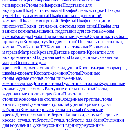
геймерские
Столы геймерские
Подставки для
ноутбуков
Шкафы и стеллажи
Шкафы
Стенки, горки
Шкафы-
купе
Шкафы-гармошки
Шкафы-пеналы для жилой
комнаты
Шкафы с витриной, буфеты
Шкафы, секции в
прихожую
Полки, стеллажи, системы хранения
Шкафы для
ванной комнаты
Вешалки, подставки для зонтов
Комоды,
тумбы
Комоды
Тумбы
Прикроватные тумбы
Обувницы, тумбы в
прихожую
Комоды, тумбы для ванной
Пеленальные столики,
комоды
Тумбы под ТВ
Комоды пластиковые
Кровати и
матрасы
Матрасы
Кровати
Детские кровати
Кроватки для
новорожденных
Надувная мебель
Наматрасники, чехлы на
матрас
Основания для
кроватей
Подматрасники
Раскладушки
Кровати-трансформеры,
шкафы-кровати
Кровати-домики
Столы
Кухонные
столы
Барные столы
Столы письменные,
компьютерные
Детские столы
Туалетные столики
Журнальные
столы
Садовые столы
Растущие столы и парты
Столы,
журнальные столики для бани
Приставные
столики
Консольные столики
Обеденные группы
Столы-
книги
Стулья
Кухонные стулья, табуреты
Барные стулья,
табуреты
Компьютерные кресла, стулья
Геймерские
кресла
Детские стулья, табуреты
Банкетки, скамьи
Садовые
кресла, стулья, табуреты
Стулья, табуреты для бани
Стульчики
для кормления
Кухня
Кухонный гарнитур
Кухонные