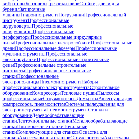
вибраторы
Бензорезы, резчики швов
Стойки, дрели для
бурения
Затирочные
машины
Гидроинструмент
Погрузчики
Профессиональный
инструмент
Профессиональные
шуруповерты
Профессиональные
шлифмашины
Профессиональные
перфораторы
Профессиональные циркулярные
пилы
Профессиональные электролобзики
Профессиональные
дрели
Профессиональные фрезеры
Профессиональные
мультиинструменты
Профессиональные
электрорубанки
Профессиональные строительные
фены
Профессиональные строительные
пистолеты
Профессиональные точильные
станки
Профессиональные
электроножницы
Пневмоинструмент
Наборы
профессионального электроинструмента
Строительное
оборудование
Компрессоры
Тепловые пушки
Пылесосы
профессиональные
Стружкоотсосы
Домкраты
Аксессуары для
компрессоров, пневмосистем
Системы пылеудаления для
электроинструмента
Пневмоинструмент
Станки и
оборудование
Деревообрабатывающие
станки
Ленточнопильные станки
Металлообрабатывающие
станки
Плиткорезные станки
Точильные
станки
Комплектующие для станков
Оснастка для
станков
Аксессуары для станков
Стружкоотсосы
Аксессуары