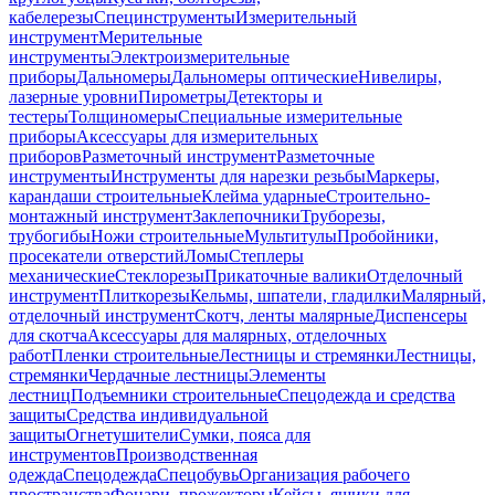
кабелерезы
Специнструменты
Измерительный
инструмент
Мерительные
инструменты
Электроизмерительные
приборы
Дальномеры
Дальномеры оптические
Нивелиры,
лазерные уровни
Пирометры
Детекторы и
тестеры
Толщиномеры
Специальные измерительные
приборы
Аксессуары для измерительных
приборов
Разметочный инструмент
Разметочные
инструменты
Инструменты для нарезки резьбы
Маркеры,
карандаши строительные
Клейма ударные
Строительно-
монтажный инструмент
Заклепочники
Труборезы,
трубогибы
Ножи строительные
Мультитулы
Пробойники,
просекатели отверстий
Ломы
Степлеры
механические
Стеклорезы
Прикаточные валики
Отделочный
инструмент
Плиткорезы
Кельмы, шпатели, гладилки
Малярный,
отделочный инструмент
Скотч, ленты малярные
Диспенсеры
для скотча
Аксессуары для малярных, отделочных
работ
Пленки строительные
Лестницы и стремянки
Лестницы,
стремянки
Чердачные лестницы
Элементы
лестниц
Подъемники строительные
Спецодежда и средства
защиты
Средства индивидуальной
защиты
Огнетушители
Сумки, пояса для
инструментов
Производственная
одежда
Спецодежда
Спецобувь
Организация рабочего
пространства
Фонари, прожекторы
Кейсы, ящики для