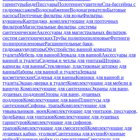
гарнитуры
Биде
Писсуары
Полотенцесушители
Спа-бассейны с
гидромассажем
Водоснабжение
Водонагреватели
Бытовые
насосы
Проточные фильтры для воды
Фильтры-
кувшины
Картриджи, комплектующие для проточных
фильтров
Магистральные фильтры, системы
сантехнические
Аксессуары для магистральных фильтров,
систем сантехнических
Трубы полипропиленовые
Фитинги
полипропиленовые
Расширительные баки,
гидроаккумуляторы
Обустройство ванной комнаты и
туалета
Мебель для ванной
Зеркала для ванной
Аксессуары для
ванной и туалета
Сиденья и чехлы для унитаза
Шторки,
карнизы для ванны
Стеклянные, пластиковые шторки для
ванны
Наборы для ванной и туалета
Зеркала
косметические
Сиденья для ванны
Коврики для ванной и
туалета
Экран-дверки в туалет
Комплектующие для мебели в
ванную
Комплектующие для сантехники
Экраны для ванн,
душевых поддонов
Опоры для ванн, душевых
поддонов
Комплектующие для ванн
Плинтусы для
сантехники
Сифоны, трапы
Комплектующие для
умывальников, моек
Комплектующие для унитазов, писсуаров,
биде
Бачки для унитазов
Комплектующие для душевых
гарнитуров
Комплектующие для сифонов,
трапов
Комплектующие для смесителей
Комплектующие для
душевых кабин, уголков
Сантехника для кухни
Кухонные
мойки
Кухонные мойки со смесителями
Смесители для