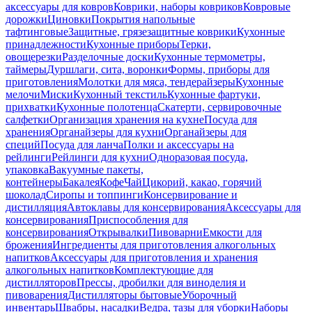
аксессуары для ковров
Коврики, наборы ковриков
Ковровые
дорожки
Циновки
Покрытия напольные
тафтинговые
Защитные, грязезащитные коврики
Кухонные
принадлежности
Кухонные приборы
Терки,
овощерезки
Разделочные доски
Кухонные термометры,
таймеры
Дуршлаги, сита, воронки
Формы, приборы для
приготовления
Молотки для мяса, тендерайзеры
Кухонные
мелочи
Миски
Кухонный текстиль
Кухонные фартуки,
прихватки
Кухонные полотенца
Скатерти, сервировочные
салфетки
Организация хранения на кухне
Посуда для
хранения
Органайзеры для кухни
Органайзеры для
специй
Посуда для ланча
Полки и аксессуары на
рейлинги
Рейлинги для кухни
Одноразовая посуда,
упаковка
Вакуумные пакеты,
контейнеры
Бакалея
Кофе
Чай
Цикорий, какао, горячий
шоколад
Сиропы и топпинги
Консервирование и
дистилляция
Автоклавы для консервирования
Аксессуары для
консервирования
Приспособления для
консервирования
Открывалки
Пивоварни
Емкости для
брожения
Ингредиенты для приготовления алкогольных
напитков
Аксессуары для приготовления и хранения
алкогольных напитков
Комплектующие для
дистилляторов
Прессы, дробилки для виноделия и
пивоварения
Дистилляторы бытовые
Уборочный
инвентарь
Швабры, насадки
Ведра, тазы для уборки
Наборы