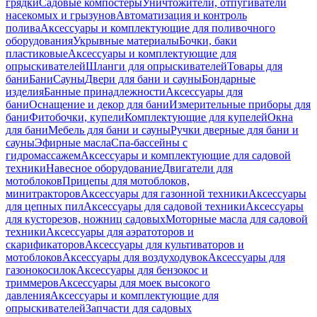
грядки
Садовые компостеры
Уничтожители, отпугиватели
насекомых и грызунов
Автоматизация и контроль
полива
Аксессуары и комплектующие для поливочного
оборудования
Укрывные материалы
Бочки, баки
пластиковые
Аксессуары и комплектующие для
опрыскивателей
Шланги для опрыскивателей
Товары для
бани
Бани
Сауны
Двери для бани и сауны
Бондарные
изделия
Банные принадлежности
Аксессуары для
бани
Оснащение и декор для бани
Измерительные приборы для
бани
Фитобочки, купели
Комплектующие для купелей
Окна
для бани
Мебель для бани и сауны
Ручки дверные для бани и
сауны
Эфирные масла
Спа-бассейны с
гидромассажем
Аксессуары и комплектующие для садовой
техники
Навесное оборудование
Двигатели для
мотоблоков
Прицепы для мотоблоков,
минитракторов
Аксессуары для газонной техники
Аксессуары
для цепных пил
Аксессуары для садовой техники
Аксессуары
для кусторезов, ножниц садовых
Моторные масла для садовой
техники
Аксессуары для аэратоторов и
скарификаторов
Аксессуары для культиваторов и
мотоблоков
Аксессуары для воздуходувок
Аксессуары для
газонокосилок
Аксессуары для бензокос и
триммеров
Аксессуары для моек высокого
давления
Аксессуары и комплектующие для
опрыскивателей
Запчасти для садовых