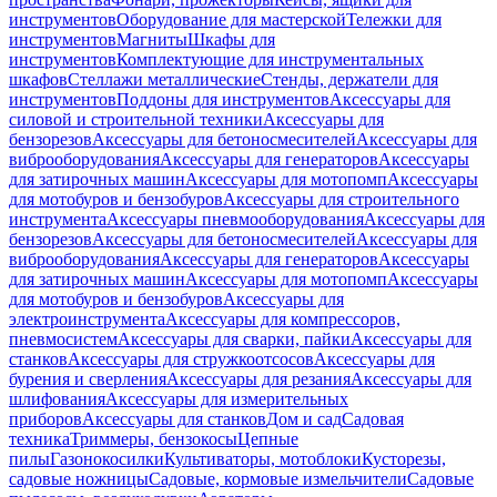
инструментов
Оборудование для мастерской
Тележки для
инструментов
Магниты
Шкафы для
инструментов
Комплектующие для инструментальных
шкафов
Стеллажи металлические
Стенды, держатели для
инструментов
Поддоны для инструментов
Аксессуары для
силовой и строительной техники
Аксессуары для
бензорезов
Аксессуары для бетоносмесителей
Аксессуары для
виброоборудования
Аксессуары для генераторов
Аксессуары
для затирочных машин
Аксессуары для мотопомп
Аксессуары
для мотобуров и бензобуров
Аксессуары для строительного
инструмента
Аксессуары пневмооборудования
Аксессуары для
бензорезов
Аксессуары для бетоносмесителей
Аксессуары для
виброоборудования
Аксессуары для генераторов
Аксессуары
для затирочных машин
Аксессуары для мотопомп
Аксессуары
для мотобуров и бензобуров
Аксессуары для
электроинструмента
Аксессуары для компрессоров,
пневмосистем
Аксессуары для сварки, пайки
Аксессуары для
станков
Аксессуары для стружкоотсосов
Аксессуары для
бурения и сверления
Аксессуары для резания
Аксессуары для
шлифования
Аксессуары для измерительных
приборов
Аксессуары для станков
Дом и сад
Садовая
техника
Триммеры, бензокосы
Цепные
пилы
Газонокосилки
Культиваторы, мотоблоки
Кусторезы,
садовые ножницы
Садовые, кормовые измельчители
Садовые