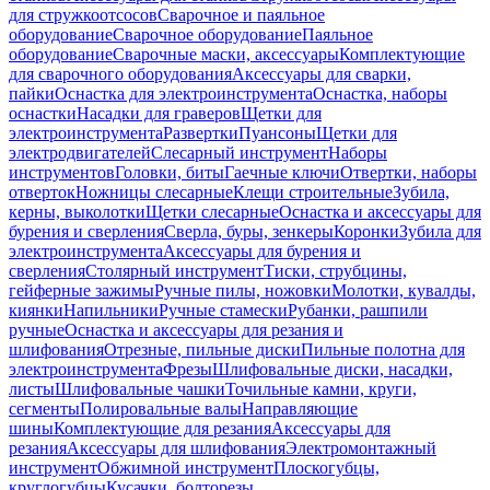
для стружкоотсосов
Сварочное и паяльное
оборудование
Сварочное оборудование
Паяльное
оборудование
Сварочные маски, аксессуары
Комплектующие
для сварочного оборудования
Аксессуары для сварки,
пайки
Оснастка для электроинструмента
Оснастка, наборы
оснастки
Насадки для граверов
Щетки для
электроинструмента
Развертки
Пуансоны
Щетки для
электродвигателей
Слесарный инструмент
Наборы
инструментов
Головки, биты
Гаечные ключи
Отвертки, наборы
отверток
Ножницы слесарные
Клещи строительные
Зубила,
керны, выколотки
Щетки слесарные
Оснастка и аксессуары для
бурения и сверления
Сверла, буры, зенкеры
Коронки
Зубила для
электроинструмента
Аксессуары для бурения и
сверления
Столярный инструмент
Тиски, струбцины,
гейферные зажимы
Ручные пилы, ножовки
Молотки, кувалды,
киянки
Напильники
Ручные стамески
Рубанки, рашпили
ручные
Оснастка и аксессуары для резания и
шлифования
Отрезные, пильные диски
Пильные полотна для
электроинструмента
Фрезы
Шлифовальные диски, насадки,
листы
Шлифовальные чашки
Точильные камни, круги,
сегменты
Полировальные валы
Направляющие
шины
Комплектующие для резания
Аксессуары для
резания
Аксессуары для шлифования
Электромонтажный
инструмент
Обжимной инструмент
Плоскогубцы,
круглогубцы
Кусачки, болторезы,