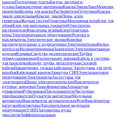
панели
Потолочные плиты
Багеты, молдинги,
уголки
Лакокрасочные материалы
Краски
Эмали
Лаки
Морилки,
пропитки
Колеры для краски
Растворители
Грунтовки
Краски,
эмали аэрозольные
Краски, эмали
Пены, клеи,
герметики
Жидкие гвозди
Герметики
Монтажная пена
Клеи для
обоев
Клеи для напольных покрытий
Очистители,
растворители
Фиксаторы резьбы
Клеи
Герметики,
пены
Электромонтажное оборудование
Розетки и
выключатели
Электрические звонки
Коробки
распределительные и подрозетники
Электропатроны
Вилки,
штепсели
Молниеприемники
Заземление
Электромонтажные
изделия
Клеммы
Средства диэлектрические
Трубки
термоусаживаемые
Изолирующие зажимы
Кабель и системы
для прокладки
Короба, трубы, металлорукав
Силовой
кабель
Наконечники, гильзы кабельные
Аксессуары для труб,
коробов
Кабельный крепеж
Арматура СИП
Электрощитовое
оборудование
Электрощиты
Аксессуары для
электрощита
Шины электротехнические
Выключатели
путевые, концевые
Трансформаторы
Аппаратура
управления
Рубильники
Предохранители
Частотные
преобразователи
Пускатели магнитные
Модульная
автоматика
Выключатели автоматические
Реле
Выключатели
нагрузки
Контакторы
Дополнительное модульное
оборудование
УЗИП
Автоматика пуска
двигателя
Дифференциальные