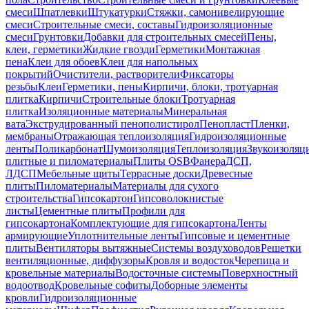
смеси
Шпатлевки
Штукатурки
Стяжки, самонивелирующие
смеси
Строительные смеси, составы
Гидроизоляционные
смеси
Грунтовки
Добавки для строительных смесей
Пены,
клеи, герметики
Жидкие гвозди
Герметики
Монтажная
пена
Клеи для обоев
Клеи для напольных
покрытий
Очистители, растворители
Фиксаторы
резьбы
Клеи
Герметики, пены
Кирпичи, блоки, тротуарная
плитка
Кирпичи
Строительные блоки
Тротуарная
плитка
Изоляционные материалы
Минеральная
вата
Экструдированный пенополистирол
Пенопласт
Пленки,
мембраны
Отражающая теплоизоляция
Гидроизоляционные
ленты
Поликарбонат
Шумоизоляция
Теплоизоляция
Звукоизоляц
плитные и пиломатериалы
Плиты OSB
Фанера
ДСП,
ЛДСП
Мебельные щиты
Террасные доски
Древесные
плиты
Пиломатериалы
Материалы для сухого
строительства
Гипсокартон
Гипсоволокнистые
листы
Цементные плиты
Профили для
гипсокартона
Комплектующие для гипсокартона
Ленты
армирующие
Уплотнительные ленты
Гипсовые и цементные
плиты
Вентиляторы вытяжные
Системы воздуховодов
Решетки
вентиляционные, диффузоры
Кровля и водосток
Черепица и
кровельные материалы
Водосточные системы
Поверхностный
водоотвод
Кровельные софиты
Доборные элементы
кровли
Гидроизоляционные