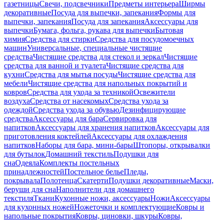
газетницы
Свечи, подсвечники
Предметы интерьера
Ширмы
декоративные
Посуда для выпечки, запекания
Формы для
выпечки, запекания
Посуда для запекания
Аксессуары для
выпечки
Бумага, фольга, рукава для выпечки
Бытовая
химия
Средства для стирки
Средства для посудомоечных
машин
Универсальные, специальные чистящие
средства
Чистящие средства для стекол и зеркал
Чистящие
средства для ванной и туалета
Чистящие средства для
кухни
Средства для мытья посуды
Чистящие средства для
мебели
Чистящие средства для напольных покрытий и
ковров
Средства для ухода за техникой
Освежители
воздуха
Средства от насекомых
Средства ухода за
одеждой
Средства ухода за обувью
Дезинфицирующие
средства
Аксессуары для бара
Сервировка для
напитков
Аксессуары для хранения напитков
Аксессуары для
приготовления коктейлей
Аксессуары для охлаждения
напитков
Наборы для бара, мини-бары
Штопоры, открывалки
для бутылок
Домашний текстиль
Подушки для
сна
Одеяла
Комплекты постельных
принадлежностей
Постельное белье
Пледы,
покрывала
Полотенца
Скатерти
Подушки декоративные
Маски,
беруши для сна
Наполнители для домашнего
текстиля
Ткани
Кухонные ножи, аксессуары
Ножи
Аксессуары
для кухонных ножей
Ножеточки и комплектующие
Ковры и
напольные покрытия
Ковры, циновки, шкуры
Ковры,