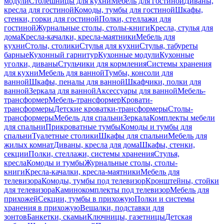
модули
Столешницы для кухни
Мебель для гостиной
Диваны,
кресла для гостиной
Комоды, тумбы для гостиной
Шкафы,
стенки, горки для гостиной
Полки, стеллажи для
гостиной
Журнальные столы, столы-книги
Кресла, стулья для
дома
Кресла-качалки, кресла-маятники
Мебель для
кухни
Столы, столики
Стулья для кухни
Стулья, табуреты
барные
Кухонный гарнитур
Кухонные модули
Кухонные
уголки, диваны
Стульчики для кормления
Системы хранения
для кухни
Мебель для ванной
Тумбы, консоли для
ванной
Шкафы, пеналы для ванной
Шкафчики, полки для
ванной
Зеркала для ванной
Аксессуары для ванной
Мебель-
трансформер
Мебель-трансформер
Кровати-
трансформеры
Детские кроватки-трансформеры
Столы-
трансформеры
Мебель для спальни
Зеркала
Комплекты мебели
для спальни
Прикроватные тумбы
Комоды и тумбы для
спальни
Туалетные столики
Шкафы для спальни
Мебель для
жилых комнат
Диваны, кресла для дома
Шкафы, стенки,
секции
Полки, стеллажи, системы хранения
Стулья,
кресла
Комоды и тумбы
Журнальные столы, столы-
книги
Кресла-качалки, кресла-маятники
Мебель для
телевизора
Комоды, тумбы под телевизор
Кронштейны, стойки
для телевизора
Каминокомплекты под телевизор
Мебель для
прихожей
Секции, тумбы в прихожую
Полки и системы
хранения в прихожую
Вешалки, подставки для
зонтов
Банкетки, скамьи
Ключницы, газетницы
Детская