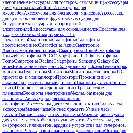
хлебопечек
Аксессуары для тостеров, сэндвичниц
Аксессуары
для кухонных комбайнов
Аксессуары для
мясорубок
Аксессуары для блендеров, миксеров
Аксессуары
для сушилок овощей и фруктов
Аксессуары для
йогуртниц
Аксессуары для аэрогрилей,
электрогрилей
Аксессуары для соковыжималок
Средства для
ухода за техникой
Смартфоны, ТВ и
электроника
Смартфоны
Смартфоны
Смартфоны
восстановленные
Смартфоны Apple
Смартфоны
Xiaomi
Смартфоны Samsung
Смартфоны Honor
Смартфоны
Huawei
Смартфоны POCO
Смартфоны Infinix
Смартфоны
Tecno
Смартфоны Realme
Смартфоны Samsung Galaxy S26
series
Кнопочные телефоны
Складные смартфоны
Телевизоры,
мониторы
Телевизоры
Мониторы
Мониторы-телевизоры
ТВ-
приставки и медиаплееры
Проекторы
Проекционные
экраны
Профессиональные дисплеи
Планшеты, электронные
книги
Планшеты
Электронные книги
Графические
планшеты
Блокноты электронные
Чехлы, бамперы для
планшетов
Аксессуары для планшетов,
смартфонов
Аксессуары для электронных книг
Смарт-часы,
аксессуары
Умные часы
Фитнес-браслеты
Умные часы
детские
Умные часы, фитнес-браслеты
Ремешки, аксессуары
для умных часов
Кабели для умных часов
Аксессуары для
смартфонов, планшетов
Зарядные устройства для телефонов,
планшетов
Чехлы, защитные стекла для телефонов
Чехлы для