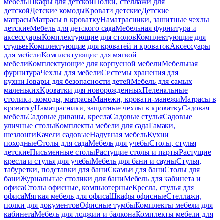
мебель
Шкафы для детской
Полки, стеллажи для
детской
Детские комоды
Кровати детские
Детские
матрасы
Матрасы в кроватку
Наматрасники, защитные чехлы
детские
Мебель для детского сада
Мебельная фурнитура и
аксессуары
Комплектующие для столов
Комплектующие для
стульев
Комплектующие для кроватей и кроваток
Аксессуары
для мебели
Комплектующие для мягкой
мебели
Комплектующие для корпусной мебели
Мебельная
фурнитура
Чехлы для мебели
Системы хранения для
кухни
Товары для безопасности детей
Мебель для самых
маленьких
Кроватки для новорожденных
Пеленальные
столики, комоды, матрасы
Манежи, кровати-манежи
Матрасы в
кроватку
Наматрасники, защитные чехлы в кроватку
Садовая
мебель
Садовые диваны, кресла
Садовые стулья
Садовые,
уличные столы
Комплекты мебели для сада
Гамаки,
шезлонги
Качели садовые
Надувная мебель
Кухни
походные
Столы для сада
Мебель для учебы
Столы, стулья
детские
Письменные столы
Растущие столы и парты
Растущие
кресла и стулья для учебы
Мебель для бани и сауны
Стулья,
табуретки, подставки для бани
Скамьи для бани
Столы для
бани
Журнальные столики для бани
Мебель для кабинета и
офиса
Столы офисные, компьютерные
Кресла, стулья для
офиса
Мягкая мебель для офиса
Шкафы офисные
Стеллажи,
полки для документов
Офисные тумбы
Комплекты мебели для
кабинета
Мебель для лоджии и балкона
Комплекты мебели для