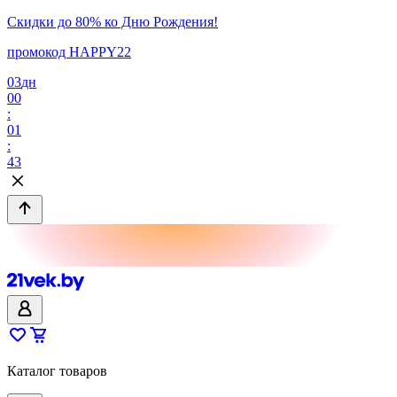
Скидки до 80% ко Дню Рождения!
промокод HAPPY22
03
дн
00
:
01
:
43
Каталог товаров