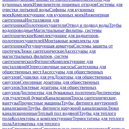
кухонных моек
Измельчители пищевых отходов
Системы для
очистки питьевой воды
Сифоны для кухонных
моек
Комплектующие для кухонных моек
Инженерная
сантехника
Инсталляции для
сантехники
Полотенцесушители
Отвод и подвод воды
Трубы
водопроводные
Магистральные фильтры, системы
сантехнические
Комплектующие для радиаторов,
полотенцесушителей
Монтажные комплекты для
сантехники
Регулирующая арматура
Системы защиты от
протечек
Люки сантехнические
Аксессуары для
магистральных фильтров, систем
сантехнических
Фитинги
Комплектующие для
инсталляций
Опрессовочные насосы
Сантехника для
общественных мест
Аксессуары для общественных
санузлов
Сушилки для рук
Дозаторы для общественных
санузлов
Сенсорные дозаторы для общественных
санузлов
Локтевые дозаторы для общественных
санузлов
Диспенсеры для бумажных полотенец
Диспенсеры
для туалетной бумаги
Канализация
Тросы сантехнические,
вантузы
Прочистные машины
Трубы, фитинги внутренней
канализации
Трубы, фитинги наружной канализации
Люки
канализационные
Теплый пол водяной
Трубы для теплого
пола
Коллекторы и комплектующие
Термостатика для теплого
пола
Автоматика для теплого
пола
Строительство
Строительные смеси и грунтовки
Клеевые