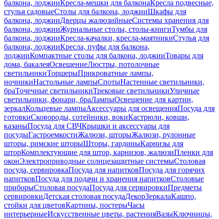
балкона, лоджии
Кресла-мешки для балкона
Кресла подвесные,
стулья садовые
Столы для балкона, лоджии
Шкафы для
балкона, лоджии
Дверцы жалюзийные
Системы хранения для
балкона, лоджии
Журнальные столы, столы-книги
Тумбы для
балкона, лоджии
Кресла-качалки, кресла-маятники
Стулья для
балкона, лоджии
Кресла, пуфы для балкона,
лоджии
Компактные столы для балкона, лоджии
Товары для
дома, бакалея
Освещение
Люстры, потолочные
светильники
Торшеры
Прикроватные лампы,
ночники
Настольные лампы
Споты
Настенные светильники,
бра
Точечные светильники
Трековые светильники
Уличные
светильники, фонари, бра
Лампы
Освещение для картин,
зеркал
Кольцевые лампы
Аксессуары для освещения
Посуда для
готовки
Сковороды, сотейники, воки
Кастрюли, ковши,
казаны
Посуда для СВЧ
Крышки и аксессуары для
посуды
Гастроемкости
Жалюзи, шторы
Жалюзи, рулонные
шторы, римские шторы
Шторы, гардины
Карнизы для
штор
Комплектующие для штор, карнизов, жалюзи
Пленки для
окон
Электроприводные солнцезащитные системы
Столовая
посуда, сервировка
Посуда для напитков
Посуда для горячих
напитков
Посуда для подачи и хранения напитков
Столовые
приборы
Столовая посуда
Посуда для сервировки
Предметы
сервировки
Детская столовая посуда
Декор
Зеркала
Кашпо,
стойки для цветов
Картины, постеры
Часы
интерьерные
Искусственные цветы, растения
Вазы
Ключницы,