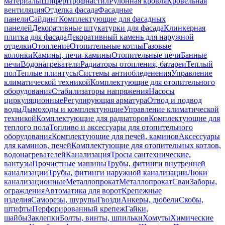
материалы
Шифер
Профнастил
Рулонная кровля
Кровельная
вентиляция
Отделка фасада
Фасадные
панели
Сайдинг
Комплектующие для фасадных
панелей
Декоративные штукатурки для фасада
Клинкерная
плитка для фасада
Декоративный камень для наружной
отделки
Отопление
Отопительные котлы
Газовые
колонки
Камины, печи-камины
Отопительные печи
Банные
печи
Водонагреватели
Радиаторы отопления, батареи
Теплый
пол
Теплые плинтусы
Системы антиобледенения
Управление
климатической техникой
Комплектующие для отопительного
оборудования
Стабилизаторы напряжения
Насосы
циркуляционные
Регулирующая арматура
Отвод и подвод
воды
Дымоходы и комплектующие
Управление климатической
техникой
Комплектующие для радиаторов
Комплектующие для
теплого пола
Топливо и аксессуары для отопительного
оборудования
Комплектующие для печей, каминов
Аксессуары
для каминов, печей
Комплектующие для отопительных котлов,
водонагревателей
Канализация
Тросы сантехнические,
вантузы
Прочистные машины
Трубы, фитинги внутренней
канализации
Трубы, фитинги наружной канализации
Люки
канализационные
Металлопрокат
Металлопрокат
Сваи
Заборы,
ограждения
Автоматика для ворот
Крепежные
изделия
Саморезы, шурупы
Гвозди
Анкеры, дюбели
Скобы,
штифты
Перфорированный крепеж
Гайки,
шайбы
Заклепки
Болты, винты, шпильки
Хомуты
Химические