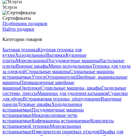
Услуги
Сертификаты
Подборщик подарков
Найти подарки
Категории товаров
Бытовая техника
Крупная техника для
кухни
Холодильники
Вытяжки
Кухонные
плиты
Морозильники
Посудомоечные машины
Настольные
плиты
Винные шкафы
Мини-холодильники
Техника для ухода
за одеждой
Стиральные машины
Стиральные машины
встраиваемые
Утюги
Отпариватели
Швейные, вышивальные
машины
Промышленные швейные
машины
Оверлоки
Сушильные машины, шкафы
Гладильные
системы, прессы
Машинки для удаления катышков
Сушилки
для обуви
Встраиваемая техника, оборудование
Варочные
панели
Духовые шкафы
Холодильники
встраиваемые
Посудомоечные машины
встраиваемые
Микроволновые печи
встраиваемые
Кофемашины встраиваемые
Комплекты
встраиваемой техники
Морозильники
встраиваемые
Измельчители пищевых отходов
Шкафы для