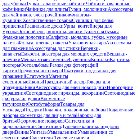
для уборки
Турки, заварочные чайники
Чайники заварочные,
кофейники
Чайники для плиты
Турки, молочники
Аксессуары
для чайников, электрочайников
Фильтры-
кувшины
Хозяйственные товары
Сушилки для белья,
прищепки
Гладильные доски
Урны, контейнеры для
мусора
Органайзеры, корзины, ящики
Туалетная бумага,
бумажные полотенца
Салфетки, мочалки, губки, мусорные
пакеты
Фольга, пленка, пакеты
Упаковочная тара
Аксессуары
для глажения
Аксессуары для стирки
Веревки,
шпагаты
Емкости, дозаторы для моющих средств
Вешалки-
плечики
Мешки хозяйственные
Сувениры
Копилки
Картины,
постеры
Фотоальбомы
Рамки для фотографий,
картин
Предметы интерьера
Шкатулки, подставки для
украшений
Статуэтки
Магниты
сувенирные
Иконы
Праздничный декор
Товары для
праздника
Елки
Аксессуары для елей новогодних
Новогодние
украшения
Светодиодные гирлянды, декорации
Светодиодные
фигуры, игрушки
Временные
татуировки
Фотобутафория
Товары для
маскарада
Подарки
Подарки, подарочные наборы
Подарочные
наборы косметики для лица и тела
Наборы для
бритья
Оформление подарков
Сантехника и
водоснабжение
Сантехника
Душевые кабины, поддоны,
двери
Ванны
Унитазы
Умывальники
Умывальники со
смесителями
Смесители
Душевые панели,