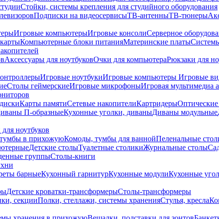
студии
Стойки, системы крепления для студийного оборудования
елевизоров
Подписки на видеосервисы
ТВ-антенны
ТВ-тюнеры
Ак
теры
Игровые компьютеры
Игровые консоли
Серверное оборудов
карты
Компьютерные блоки питания
Материнские платы
Системы
накопителей
ов
Аксессуары для ноутбуков
Очки для компьютера
Рюкзаки для но
контроллеры
Игровые ноутбуки
Игровые компьютеры
Игровые ви
ие
Столы геймерские
Игровые микрофоны
Игровая мультимедиа 
ониторов
диски
Карты памяти
Сетевые накопители
Картридеры
Оптические
иваны П-образные
Кухонные уголки, диваны
Диваны модульные
 для ноутбуков
тумбы в прихожую
Комоды, тумбы для ванной
Пеленальные стол
ьютерные
Детские столы
Туалетные столики
Журнальные столы
Са
денные группы
Столы-книги
ухни
уреты барные
Кухонный гарнитур
Кухонные модули
Кухонные угол
ры
Детские кроватки-трансформеры
Столы-трансформеры
ки, секции
Полки, стеллажи, системы хранения
Стулья, кресла
Ко
емы хранения в прихожую
Вешалки, подставки для зонтов
Банкет