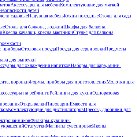
ваток
Аксессуары для мебели
Комплектующие для мягкой
безопасности детей
чели садовые
Надувная мебель
Кухни походные
Столы для сада
вые
Столы для балкона, лоджии
Шкафы для балкона,
ии
Кресла-качалки, кресла-маятники
Стулья для балкона,
роемкости
е приборы
Столовая посуда
Посуда для сервировки
Предметы
укава для выпечки
ссуары для охлаждения напитков
Наборы для бара, мини-
сита, воронки
Формы, приборы для приготовления
Молотки для
аксессуары на рейлинги
Рейлинги для кухни
Одноразовая
вирования
Открывалки
Пивоварни
Емкости для
тков
Комплектующие для дистилляторов
Прессы, дробилки для
лектрочайников
Фильтры-кувшины
я украшений
Статуэтки
Магниты сувенирные
Иконы
ля проточных фильтров
Магистральные фильтры, системы