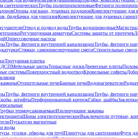
ем сантехнических
Трубы полипропиленовые
Фитинги полипроп
ддонов
Опоры для ванн, душевых поддонов
Комплектующие для 
ов, биде
Бачки для унитазов
Комплектующие для душевых гарнит
есушители
Отвод и подвод воды
Трубы водопроводные
Магистрал
антехники
Регулирующая арматура
Системы защиты от протечек
Л
ций
Опрессовочные насосы
ны
Трубы, фитинги внутренней канализации
Трубы, фитинги на
катурки
Стяжки, самонивелирующие смеси
Строительные смеси,
ки
Тротуарная плитка
ЛДСП
Мебельные щиты
Террасные доски
Древесные плиты
Пилом
ные системы
Поверхностный водоотвод
Кровельные софиты
Добо
тиляция
-камины
Отопительные печи
Банные печи
Водонагреватели
Радиат
ны
Трубы, фитинги внутренней канализации
Трубы, фитинги на
Скобы, штифты
Перфорированный крепеж
Гайки, шайбы
Заклепки
ерсальные
Трубки термоусаживаемые
Изолирующие зажимы
лектрощита
Шины электротехнические
Выключатели путевые, ко
атели
Пускатели магнитные
ки воды
усы, уголки, обводы для труб
Плинтусы для сантехники
Фуги дл