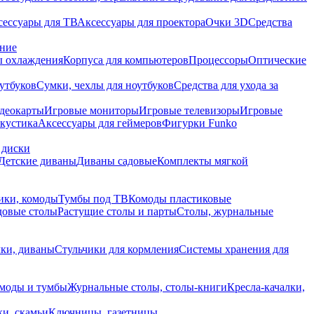
сессуары для ТВ
Аксессуары для проектора
Очки 3D
Средства
ание
 охлаждения
Корпуса для компьютеров
Процессоры
Оптические
утбуков
Сумки, чехлы для ноутбуков
Средства для ухода за
деокарты
Игровые мониторы
Игровые телевизоры
Игровые
акустика
Аксессуары для геймеров
Фигурки Funko
 диски
Детские диваны
Диваны садовые
Комплекты мягкой
ики, комоды
Тумбы под ТВ
Комоды пластиковые
довые столы
Растущие столы и парты
Столы, журнальные
ки, диваны
Стульчики для кормления
Системы хранения для
моды и тумбы
Журнальные столы, столы-книги
Кресла-качалки,
ки, скамьи
Ключницы, газетницы