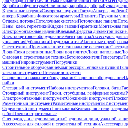
для укладки плитки
Системы выравнивания плитки
Аксессуары
Коробки и фурнитура
Наличники, коробки, доборы
Ручки дверн
Крепежные изделия
Саморезы, шурупы
Гвозди
Анкеры, дюбели
анкеры
Карабины
Фиксаторы арматуры
Шплинты
Пружины унив
Отделка потолка
Потолочные системы
Потолочные панели
Пото
Пены, клеи, герметики
Жидкие гвозди
Герметики
Монтажная пе
Электромонтажные изделия
Клеммы
Средства диэлектрические
Электрощитовое оборудование
Электрощиты
Аксессуары для э
управления
Рубильники
Предохранители
Частотные преобразов
Светотехника
Промышленное и сигнальное освещение
Светоди
Люки
Люки ревизионные
Люки под плитку
Люки напольные
Люк
Силовая и строительная техника
Бетоносмесители
Генераторы
Та
машины
Гидроинструмент
Погрузчики
Строительное оборудование
Компрессоры
Тепловые пушки
Пыле
электроинструмента
Пневмоинструмент
Сварочное и паяльное оборудование
Сварочное оборудование
П
пайки
Слесарный инструмент
Наборы инструментов
Головки, биты
Га
Столярный инструмент
Тиски, струбцины, гейферные зажимы
Р
Электромонтажный инструмент
Обжимной инструмент
Плоског
Разметочный инструмент
Разметочные инструменты
Инструмент
Отделочный инструмент
Плиткорезы
Кельмы, шпатели, гладилк
работ
Пленки строительные
Спецодежда и средства защиты
Средства индивидуальной защ
Аксессуары для силовой и строительной техники
Аксессуары дл