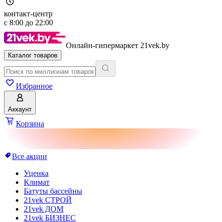
контакт-центр
с
8:00
до
22:00
Онлайн-гипермаркет 21vek.by
Каталог товаров
Избранное
Аккаунт
Корзина
Все акции
Уценка
Климат
Батуты бассейны
21vek СТРОЙ
21vek ДОМ
21vek БИЗНЕС