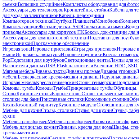
съемки
Вспышки студийные
Комплекты оборудования для фото
Аксессуары для телевизоров
Кронштейны, стойки
Кабели для т
для ухода за электроникой
Кабели, переходники
Компьютерная техника
Ноутбуки
Планшеты
Моноблоки
Компью
Комплектующие
Жесткие диски, SSD
Оперативная память
Видео
приводы
Аксессуары для корпусов ПК
Боксы, док-станции для 
Аксессуары для компьютерной техники
Подставки для ноутбук
электроникой
Программное обеспечение
Игровая зона
Игровые приставки
Игры для приставок
Игровые 
мыши
Игровые клавиатуры
Игровые наушники
Кресла геймерск
Pop
Подставки для ноутбуков
Светодиодные ленты
Лампы для м
Накопители данных
USB Flash накопители
Внешние HDD, SSD 
Мягкая мебель
Диваны, тахты
Диваны прямые
Диваны угловые
Д
мебели
Бескаркасные кресла-мешки и диваны
Надувные диваны
Игровая мебель
Кресла геймерские
Столы геймерские
Подставки
Комоды, тумбы
Комоды
Тумбы
Прикроватные тумбы
Обувницы, 
Столы
Кухонные столы
Барные столы
Столы письменные, комп
столики для бани
Приставные столики
Консольные столики
Обе
Кухня
Кухонный гарнитур
Кухонные модули
Столешницы для к
Мебель для кухни
Столы, столики
Стулья для кухни
Стулья, таб
кухни
Мебель-трансформер
Мебель-трансформер
Кровати-трансформе
Мебель для жилых комнат
Диваны, кресла для дома
Шкафы, стен
кресла-маятники
Мебель для прихожей
Секции, тумбы в прихожую
Полки и сист