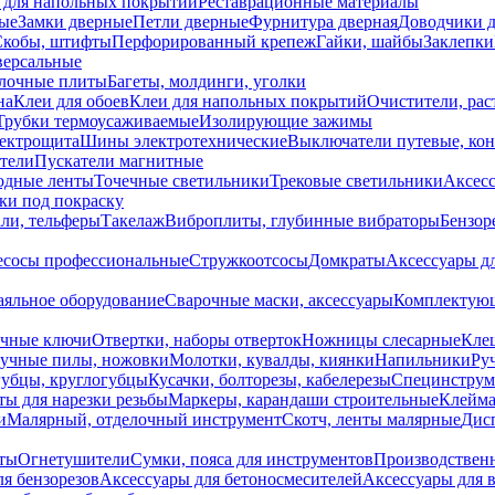
 для напольных покрытий
Реставрационные материалы
ые
Замки дверные
Петли дверные
Фурнитура дверная
Доводчики 
Скобы, штифты
Перфорированный крепеж
Гайки, шайбы
Заклепки
ерсальные
лочные плиты
Багеты, молдинги, уголки
на
Клеи для обоев
Клеи для напольных покрытий
Очистители, рас
Трубки термоусаживаемые
Изолирующие зажимы
лектрощита
Шины электротехнические
Выключатели путевые, ко
атели
Пускатели магнитные
одные ленты
Точечные светильники
Трековые светильники
Аксесс
и под покраску
ли, тельферы
Такелаж
Виброплиты, глубинные вибраторы
Бензор
сосы профессиональные
Стружкоотсосы
Домкраты
Аксессуары д
аяльное оборудование
Сварочные маски, аксессуары
Комплектующ
ечные ключи
Отвертки, наборы отверток
Ножницы слесарные
Кле
учные пилы, ножовки
Молотки, кувалды, киянки
Напильники
Ру
убцы, круглогубцы
Кусачки, болторезы, кабелерезы
Специнструм
ы для нарезки резьбы
Маркеры, карандаши строительные
Клейма
и
Малярный, отделочный инструмент
Скотч, ленты малярные
Дисп
иты
Огнетушители
Сумки, пояса для инструментов
Производствен
я бензорезов
Аксессуары для бетоносмесителей
Аксессуары для 