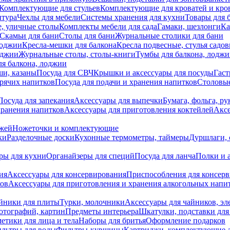
Комплектующие для стульев
Комплектующие для кроватей и кро
итура
Чехлы для мебели
Системы хранения для кухни
Товары для 
, уличные столы
Комплекты мебели для сада
Гамаки, шезлонги
Ка
Скамьи для бани
Столы для бани
Журнальные столики для бани
лоджии
Кресла-мешки для балкона
Кресла подвесные, стулья садо
оджии
Журнальные столы, столы-книги
Тумбы для балкона, лодж
я балкона, лоджии
ши, казаны
Посуда для СВЧ
Крышки и аксессуары для посуды
Гаст
орячих напитков
Посуда для подачи и хранения напитков
Столовы
Посуда для запекания
Аксессуары для выпечки
Бумага, фольга, р
хранения напитков
Аксессуары для приготовления коктейлей
Аксе
ожей
Ножеточки и комплектующие
ки
Разделочные доски
Кухонные термометры, таймеры
Дуршлаги, 
ры для кухни
Органайзеры для специй
Посуда для ланча
Полки и 
ия
Аксессуары для консервирования
Приспособления для консер
ков
Аксессуары для приготовления и хранения алкогольных напи
йники для плиты
Турки, молочники
Аксессуары для чайников, э
отографий, картин
Предметы интерьера
Шкатулки, подставки дл
етики для лица и тела
Наборы для бритья
Оформление подарков
льтры для воды
Фильтры-кувшины
Картриджи, комплектующие д