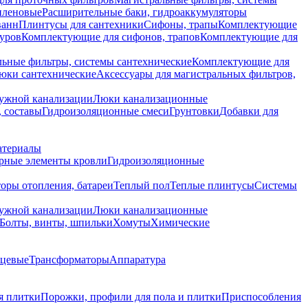
иленовые
Расширительные баки, гидроаккумуляторы
ванн
Плинтусы для сантехники
Сифоны, трапы
Комплектующие
уров
Комплектующие для сифонов, трапов
Комплектующие для
ьные фильтры, системы сантехнические
Комплектующие для
юки сантехнические
Аксессуары для магистральных фильтров,
ружной канализации
Люки канализационные
 составы
Гидроизоляционные смеси
Грунтовки
Добавки для
атериалы
рные элементы кровли
Гидроизоляционные
оры отопления, батареи
Теплый пол
Теплые плинтусы
Системы
ружной канализации
Люки канализационные
Болты, винты, шпильки
Хомуты
Химические
нцевые
Трансформаторы
Аппаратура
я плитки
Порожки, профили для пола и плитки
Приспособления