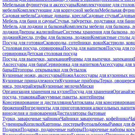
Мебельная фурнитура и аксессуары
Комплектующие для столов
мебели
Комплектующие для корпусной мебели
Мебельная фурн
Садовая мебель
Садовые диваны, кресла
Садовые стулья
Садовые
Мебель для бани и сауны
Стулья, табуретки, подставки для бани
Мебель для лоджии и балкона
Комплекты мебели для балкона, 
лоджии
Дверцы жалюзийные
Системы хранения для балкона, л
лоджии
Кресла, пуфы для балкона, лоджии
Компактные столы дл
Посуда для готовки
Сковороды, сотейники, воки
Кастрюли, ков
Столовая посуда, сервировка
Посуда для напитков
Посуда для г
сервировки
Детская столовая посуда
Посуда для выпечки, запекания
Формы для выпечки, запекания
Аксессуары для бара
Сервировка для напитков
Аксессуары для 
бары
Штопоры, открывалки для бутылок
Кухонные ножи, аксессуары
Ножи
Аксессуары для кухонных н
Кухонные принадлежности
Кухонные приборы
Терки, овощерез
мяса, тендерайзеры
Кухонные мелочи
Миски
Организация хранения на кухне
Посуда для хранения
Органайзе
посуда, упаковка
Вакуумные пакеты, контейнеры
Консервирование и дистилляция
Автоклавы для консервирован
брожения
Ингредиенты для приготовления алкогольных напит
виноделия и пивоварения
Дистилляторы бытовые
Турки, заварочные чайники
Чайники заварочные, кофейники
Ча
Сувениры
Копилки
Картины, постеры
Фотоальбомы
Рамки для ф
Подарки
Подарки, подарочные наборы
Подарочные наборы косм
Водоснабжение
Водонагреватели
Бытовые насосы
Проточные фи