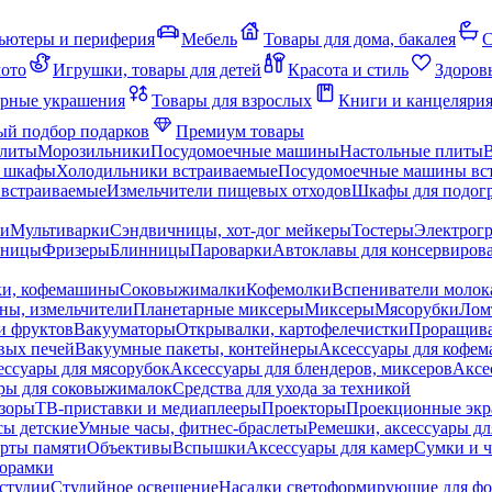
ьютеры и периферия
Мебель
Товары для дома, бакалея
С
мото
Игрушки, товары для детей
Красота и стиль
Здоров
рные украшения
Товары для взрослых
Книги и канцеляри
й подбор подарков
Премиум товары
плиты
Морозильники
Посудомоечные машины
Настольные плиты
 шкафы
Холодильники встраиваемые
Посудомоечные машины вс
встраиваемые
Измельчители пищевых отходов
Шкафы для подогр
чи
Мультиварки
Сэндвичницы, хот-дог мейкеры
Тостеры
Электрог
еницы
Фризеры
Блинницы
Пароварки
Автоклавы для консервиров
ки, кофемашины
Соковыжималки
Кофемолки
Вспениватели молок
ны, измельчители
Планетарные миксеры
Миксеры
Мясорубки
Лом
и фруктов
Вакууматоры
Открывалки, картофелечистки
Проращива
вых печей
Вакуумные пакеты, контейнеры
Аксессуары для кофе
ессуары для мясорубок
Аксессуары для блендеров, миксеров
Аксе
ры для соковыжималок
Средства для ухода за техникой
зоры
ТВ-приставки и медиаплееры
Проекторы
Проекционные эк
сы детские
Умные часы, фитнес-браслеты
Ремешки, аксессуары дл
рты памяти
Объективы
Вспышки
Аксессуары для камер
Сумки и ч
орамки
студии
Студийное освещение
Насадки светоформирующие для фо