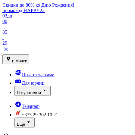
Скидки до 80% ко Дню Рождения!
промокод HAPPY22
03
дн
00
:
35
:
29
г. Минск
Оплата частями
Для юрлиц
Покупателям
Telegram
+375 29
302 10 21
Еще