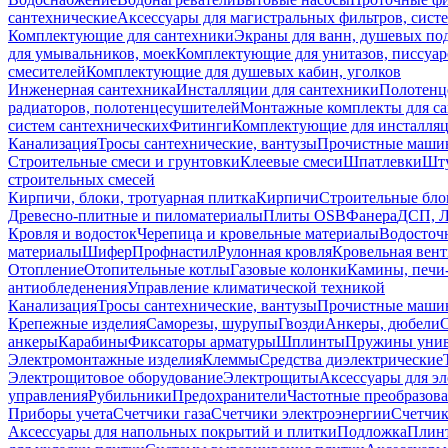
сантехнические
Аксессуары для магистральных фильтров, сист
Комплектующие для сантехники
Экраны для ванн, душевых по
для умывальников, моек
Комплектующие для унитазов, писсуар
смесителей
Комплектующие для душевых кабин, уголков
Инженерная сантехника
Инсталляции для сантехники
Полотенц
радиаторов, полотенцесушителей
Монтажные комплекты для с
систем сантехнических
Фитинги
Комплектующие для инсталля
Канализация
Тросы сантехнические, вантузы
Прочистные маши
Строительные смеси и грунтовки
Клеевые смеси
Шпатлевки
Шту
строительных смесей
Кирпичи, блоки, тротуарная плитка
Кирпичи
Строительные бло
Древесно-плитные и пиломатериалы
Плиты OSB
Фанера
ДСП, 
Кровля и водосток
Черепица и кровельные материалы
Водосточ
материалы
Шифер
Профнастил
Рулонная кровля
Кровельная вен
Отопление
Отопительные котлы
Газовые колонки
Камины, печи
антиобледенения
Управление климатической техникой
Канализация
Тросы сантехнические, вантузы
Прочистные маши
Крепежные изделия
Саморезы, шурупы
Гвозди
Анкеры, дюбели
анкеры
Карабины
Фиксаторы арматуры
Шплинты
Пружины унив
Электромонтажные изделия
Клеммы
Средства диэлектрические
Электрощитовое оборудование
Электрощиты
Аксессуары для э
управления
Рубильники
Предохранители
Частотные преобразов
Приборы учета
Счетчики газа
Счетчики электроэнергии
Счетчи
Аксессуары для напольных покрытий и плитки
Подложка
Плинт