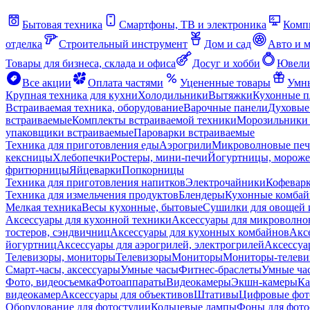
Бытовая техника
Смартфоны, ТВ и электроника
Комп
отделка
Строительный инструмент
Дом и сад
Авто и 
Товары для бизнеса, склада и офиса
Досуг и хобби
Ювели
Все акции
Оплата частями
Уцененные товары
Умны
Крупная техника для кухни
Холодильники
Вытяжки
Кухонные 
Встраиваемая техника, оборудование
Варочные панели
Духовые
встраиваемые
Комплекты встраиваемой техники
Морозильники 
упаковщики встраиваемые
Пароварки встраиваемые
Техника для приготовления еды
Аэрогрили
Микроволновые пе
кексницы
Хлебопечки
Ростеры, мини-печи
Йогуртницы, морож
фритюрницы
Яйцеварки
Попкорницы
Техника для приготовления напитков
Электрочайники
Кофевар
Техника для измельчения продуктов
Блендеры
Кухонные комбай
Мелкая техника
Весы кухонные, бытовые
Сушилки для овощей 
Аксессуары для кухонной техники
Аксессуары для микроволно
тостеров, сэндвичниц
Аксессуары для кухонных комбайнов
Акс
йогуртниц
Аксессуары для аэрогрилей, электрогрилей
Аксессуа
Телевизоры, мониторы
Телевизоры
Мониторы
Мониторы-телеви
Смарт-часы, аксессуары
Умные часы
Фитнес-браслеты
Умные ча
Фото, видеосъемка
Фотоаппараты
Видеокамеры
Экшн-камеры
Ка
видеокамер
Аксессуары для объективов
Штативы
Цифровые фот
Оборудование для фотостудии
Кольцевые лампы
Фоны для фото