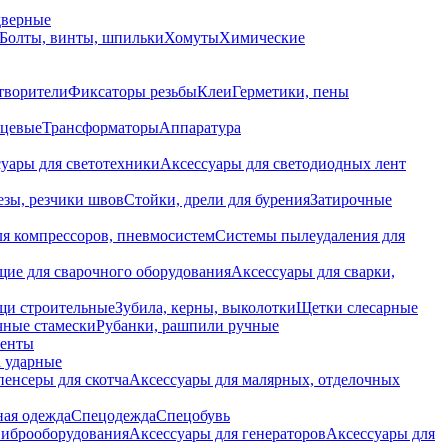
дверные
Болты, винты, шпильки
Хомуты
Химические
творители
Фиксаторы резьбы
Клеи
Герметики, пены
нцевые
Трансформаторы
Аппаратура
уары для светотехники
Аксессуары для светодиодных лент
езы, резчики швов
Стойки, дрели для бурения
Затирочные
ля компрессоров, пневмосистем
Системы пылеудаления для
ие для сварочного оборудования
Аксессуары для сварки,
щи строительные
Зубила, керны, выколотки
Щетки слесарные
чные стамески
Рубанки, рашпили ручные
енты
 ударные
енсеры для скотча
Аксессуары для малярных, отделочных
ная одежда
Спецодежда
Спецобувь
виброоборудования
Аксессуары для генераторов
Аксессуары для