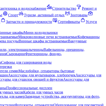
антехника и водоснабжение
Строительство
Ремонт и
ье
Спорт
Туризм, активный отдых
Зоотовары
я
Запчасти и принадлежности
Сертификаты
Услуги
Винные шкафы
Мини-холодильники
траиваемые
Микроволновые печи встраиваемые
Кофемашины
ева посуды
Винные шкафы встраиваемые
Вакуумные
рили, электрошашлычницы
Вафельницы, орешницы,
ания
Сыроварни
Фритюрницы, фондю-
а
Сифоны для газирования воды
терезки
тели семян
Маслобойки, сепараторы бытовые
машин
Аксессуары для мультиварок, хлебопечек
Аксессуары для
ссуары для сушилок овощей и фруктов
Аксессуары для
раны
Профессиональные дисплеи
я умных часов
Кабели для умных часов
ехлы для камер
Зарядные устройства, аккумуляторы для фото,
тостудии
Фотозонты, отражатели
Оборудование для предметной