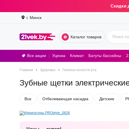
Скидки 
г. Минск
Каталог товаров
Все акции
Уценка
Климат
Батуты бассейны
2
Стирал
Главная
Здоровье
Гигиена полости рта
Зубные щетки электрически
Все
Отбеливающая насадка
Детские
Ph