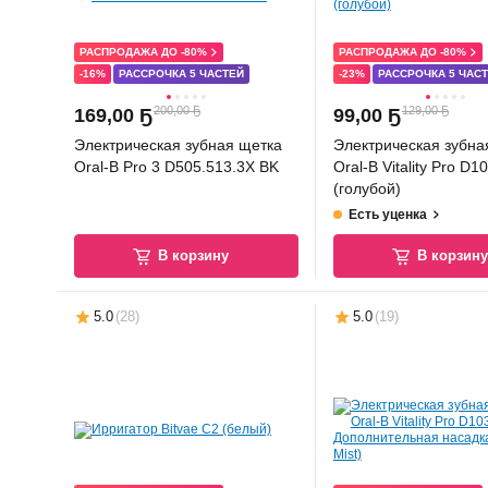
РАСПРОДАЖА ДО -80%
РАСПРОДАЖА ДО -80%
-16%
РАССРОЧКА 5 ЧАСТЕЙ
-23%
РАССРОЧКА 5 ЧАС
200,00 Ҕ
129,00 Ҕ
169
,
00 Ҕ
99
,
00 Ҕ
Электрическая зубная щетка
Электрическая зубна
Oral-B Pro 3 D505.513.3X BK
Oral-B Vitality Pro D1
(голубой)
Есть уценка
В корзину
В корзин
5.0
(
28
)
5.0
(
19
)