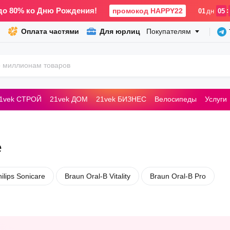
до 80% ко Дню Рождения!
промокод HAPPY22
:
01
дн
05
Оплата частями
Для юрлиц
Покупателям
1vek СТРОЙ
21vek ДОМ
21vek БИЗНЕС
Велосипеды
Услуги
ьные машины
е
ilips Sonicare
Braun Oral-B Vitality
Braun Oral-B Pro