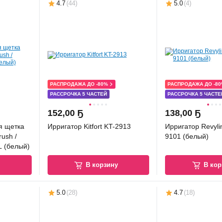
4.7
(
44
)
5.0
(
4
)
РАСПРОДАЖА ДО -80%
РАСПРОДАЖА ДО -8
РАССРОЧКА 5 ЧАСТЕЙ
РАССРОЧКА 5 ЧАСТЕ
152
,
00 Ҕ
138
,
00 Ҕ
я щетка
Ирригатор Kitfort KT-2913
Ирригатор Revyli
rush /
9101 (белый)
 (белый)
у
В корзину
В кор
5.0
(
28
)
4.7
(
18
)