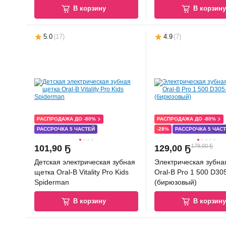
В корзину
В корзин
5.0
(
17
)
4.9
(
7
)
РАСПРОДАЖА ДО -80%
РАСПРОДАЖА ДО -80%
РАССРОЧКА 5 ЧАСТЕЙ
-28%
РАССРОЧКА 5 ЧАС
179,00 Ҕ
101
,
90 Ҕ
129
,
00 Ҕ
Детская электрическая зубная
Электрическая зубна
щетка Oral-B Vitality Pro Kids
Oral-B Pro 1 500 D305.513.3
Spiderman
(бирюзовый)
В корзину
В корзин