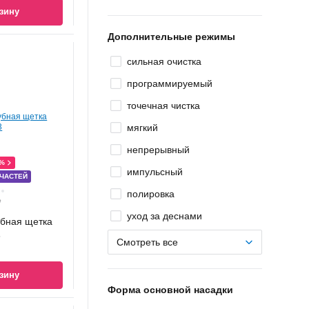
зину
Дополнительные режимы
сильная очистка
программируемый
точечная чистка
мягкий
непрерывный
0%
импульсный
 ЧАСТЕЙ
полировка
Ҕ
уход за деснами
убная щетка
3
Смотреть все
зину
Форма основной насадки