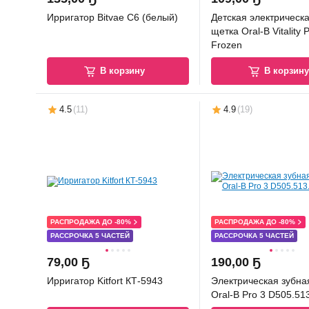
Ирригатор Bitvae C6 (белый)
Детская электрическ
щетка Oral-B Vitality 
Frozen
В корзину
В корзин
4.5
(
11
)
4.9
(
19
)
РАСПРОДАЖА ДО -80%
РАСПРОДАЖА ДО -80%
РАССРОЧКА 5 ЧАСТЕЙ
РАССРОЧКА 5 ЧАСТЕЙ
79
,
00 Ҕ
190
,
00 Ҕ
Ирригатор Kitfort КТ-5943
Электрическая зубна
Oral-B Pro 3 D505.51