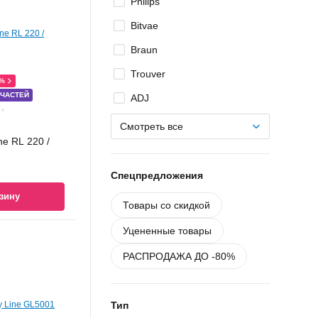
Philips
Bitvae
Braun
Trouver
0%
 ЧАСТЕЙ
ADJ
 670 /
 670 /
 зубных
ная щетка
я щетка
 670 /
 670 /
 зубных
ная щетка
3.3H тип
ds
3.3H тип
ds
5.513.3X BK
Ҕ
Смотреть все
ne RL 220 /
у
у
у
у
у
у
у
у
у
Спецпредложения
зину
Товары со скидкой
Уцененные товары
РАСПРОДАЖА ДО -80%
Тип