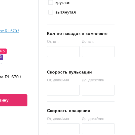
круглая
вытянутая
Кол-во насадок в комплекте
От
, шт.
До
, шт.
0%
Й
Скорость пульсации
ne RL 670 /
От
, движ/мин
До
, движ/мин
зину
Скорость вращения
От
, движ/мин
До
, движ/мин