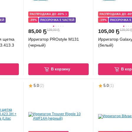
РАСПРОДАЖА ДО -80%
РАСПРОДАЖА ДО -8
ТЕЙ
-39%
РАССРОЧКА 5 ЧАСТЕЙ
-19%
РАССРОЧКА 5
139,00 Ҕ
129,00 
85
,
00 Ҕ
105
,
00 Ҕ
я щетка
Ирригатор PROstyle M131
Ирригатор Galax
03.413.3
(черный)
(белый)
у
В корзину
В кор
5.0
(
2
)
5.0
(
1
)