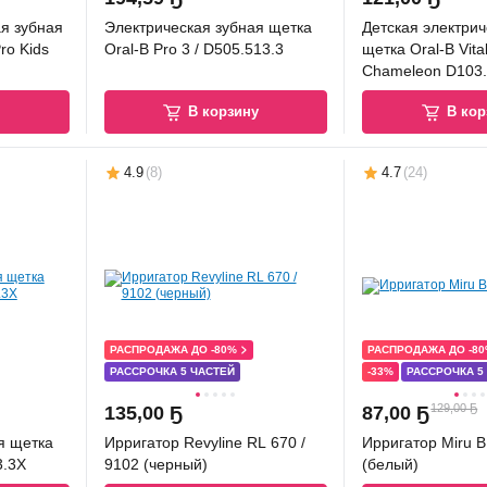
ая зубная
Электрическая зубная щетка
Детская электрич
Pro Kids
Oral-B Pro 3 / D505.513.3
щетка Oral-B Vital
Chameleon D103.
у
В корзину
В кор
4.9
(
8
)
4.7
(
24
)
РАСПРОДАЖА ДО -80%
РАСПРОДАЖА ДО -8
РАССРОЧКА 5 ЧАСТЕЙ
-33%
РАССРОЧКА 5
129,00 Ҕ
135
,
00 Ҕ
87
,
00 Ҕ
я щетка
Ирригатор Revyline RL 670 /
Ирригатор Miru B
3.3X
9102 (черный)
(белый)