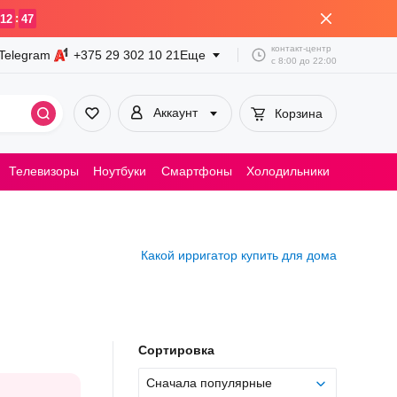
:
12
47
контакт-центр
Telegram
+375 29
302 10 21
Еще
с
8:00
до
22:00
Аккаунт
Корзина
Телевизоры
Ноутбуки
Смартфоны
Холодильники
Пылесосы
Какой ирригатор купить для дома
Сортировка
Сначала популярные