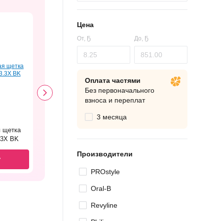
Цена
От,
Ҕ
До,
Ҕ
Оплата частями
Без первоначального
взноса и переплат
3 месяца
я щетка
5.513.3X BK
Производители
у
PROstyle
Oral-B
Revyline