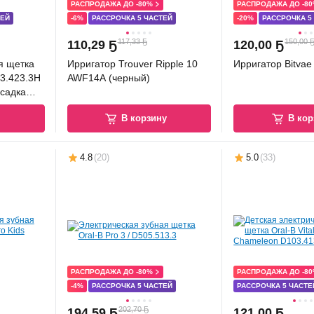
РАСПРОДАЖА ДО -80%
РАСПРОДАЖА ДО -8
ТЕЙ
-6%
РАССРОЧКА 5 ЧАСТЕЙ
-20%
РАССРОЧКА 5
117,33 Ҕ
150,00 
110
,
29 Ҕ
120
,
00 Ҕ
я щетка
Ирригатор Trouver Ripple 10
Ирригатор Bitvae
03.423.3H
AWF14A (черный)
садка
у
В корзину
В кор
4.8
(
20
)
5.0
(
33
)
РАСПРОДАЖА ДО -80%
РАСПРОДАЖА ДО -8
-4%
РАССРОЧКА 5 ЧАСТЕЙ
РАССРОЧКА 5 ЧАСТЕ
202,70 Ҕ
194
,
59 Ҕ
121
,
00 Ҕ