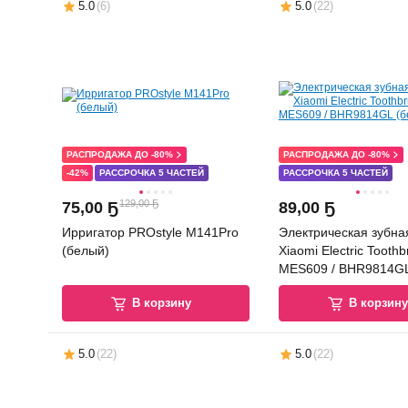
5.0
(
6
)
5.0
(
22
)
РАСПРОДАЖА ДО -80%
РАСПРОДАЖА ДО -80%
-42%
РАССРОЧКА 5 ЧАСТЕЙ
РАССРОЧКА 5 ЧАСТЕЙ
129,00 Ҕ
75
,
00 Ҕ
89
,
00 Ҕ
Ирригатор PROstyle M141Pro
Электрическая зубна
(белый)
Xiaomi Electric Toothb
MES609 / BHR9814GL
В корзину
В корзин
5.0
(
22
)
5.0
(
22
)