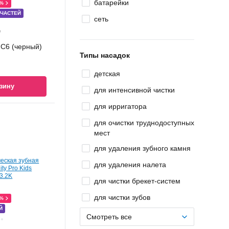
батарейки
0%
 ЧАСТЕЙ
сеть
Ҕ
 C6 (черный)
Типы насадок
детская
зину
для интенсивной чистки
для ирригатора
для очистки труднодоступных
мест
для удаления зубного камня
для удаления налета
для чистки брекет-систем
для чистки зубов
0%
Й
Смотреть все