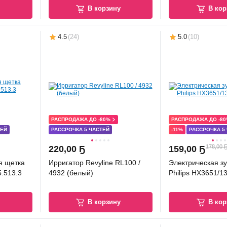
у
В корзину
В кор
4.5
(
24
)
5.0
(
10
)
РАСПРОДАЖА ДО -80%
РАСПРОДАЖА ДО -8
ТЕЙ
РАССРОЧКА 5 ЧАСТЕЙ
-11%
РАССРОЧКА 5
178,00 
220
,
00 Ҕ
159
,
00 Ҕ
я щетка
Ирригатор Revyline RL100 /
Электрическая з
4932 (белый)
Philips HX3651/1
у
В корзину
В кор