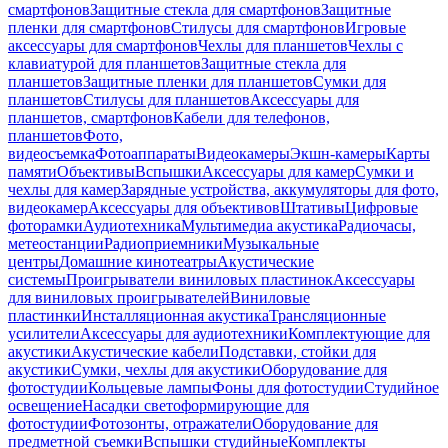
смартфонов
Защитные стекла для смартфонов
Защитные
пленки для смартфонов
Стилусы для смартфонов
Игровые
аксессуары для смартфонов
Чехлы для планшетов
Чехлы с
клавиатурой для планшетов
Защитные стекла для
планшетов
Защитные пленки для планшетов
Сумки для
планшетов
Стилусы для планшетов
Аксессуары для
планшетов, смартфонов
Кабели для телефонов,
планшетов
Фото,
видеосъемка
Фотоаппараты
Видеокамеры
Экшн-камеры
Карты
памяти
Объективы
Вспышки
Аксессуары для камер
Сумки и
чехлы для камер
Зарядные устройства, аккумуляторы для фото,
видеокамер
Аксессуары для объективов
Штативы
Цифровые
фоторамки
Аудиотехника
Мультимедиа акустика
Радиочасы,
метеостанции
Радиоприемники
Музыкальные
центры
Домашние кинотеатры
Акустические
системы
Проигрыватели виниловых пластинок
Аксессуары
для виниловых проигрывателей
Виниловые
пластинки
Инсталляционная акустика
Трансляционные
усилители
Аксессуары для аудиотехники
Комплектующие для
акустики
Акустические кабели
Подставки, стойки для
акустики
Сумки, чехлы для акустики
Оборудование для
фотостудии
Кольцевые лампы
Фоны для фотостудии
Студийное
освещение
Насадки светоформирующие для
фотостудии
Фотозонты, отражатели
Оборудование для
предметной съемки
Вспышки студийные
Комплекты