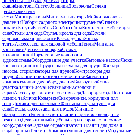
пылесосы, воздуходувки
Аэраторы,
скарификаторы
Снегоуборщики
Дровоколы
Сеялки,
разбрасыватели
семян
Минитракторы
Миникультиваторы
Мойки высокого
давления
Наборы садового электроинструмента
Отдых и
пикник
Батуты
Бассейны
Спа-бассейны
Комплекты мебели для
сада
Столы для сада
Стулья, кресла для сада
Качели
садовые
Гамаки, шезлонги
Раскладушки
Зонты,
тенты
Аксессуары для садовой мебели
Грили
Мангалы,
коптильни
Детская площадка
Сумки-
холодильники
Портативные колонки и
аудиосистемы
Оборудование для участка
Бытовые насосы
Люки
канализационные
Пруды, аксессуары для прудов
Фильтры,
насосы, стерилизаторы для прудов
Компрессоры для
прудов
Станции биологической очистки
Запчасти и
комплектующие для оборудования
Благоустройство
участка
Дачные дома
Беседки
Бани
Хозблоки и
сараи
Аксессуары для озеленения сада
Декор для сада
Почтовые
ящики, таблички
Козырьки
Скворечники, кормушки для
птиц
Домики для насекомых
Фонтаны, скульптуры для
сада
Пруды, аксессуары для прудов
Уличные
обогреватели
Уличные светильники
Противогололедные
реагенты
Декоративный щебень
Сад и огород
Поливочное
оборудование
Садовые опрыскиватели
Шланги для дома и
сада
Парники
Теплицы
Комплектующие для теплиц
Модульные