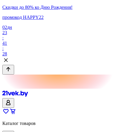
Скидки до 80% ко Дню Рождения!
промокод HAPPY22
02
дн
23
:
41
:
28
Каталог товаров