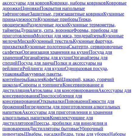
аксессуары для ковров
Коврики, наборы ковриков
Ковровые
дорожки
Циновки
Покрытия напольные
тафтинговые
Защитные, грязезащитные коврики
Кухонные
принадлежности
Кухонные приборы
Терки,
овощерезки
Разделочные доски
Кухонные термометры,
таймеры
Дуршлаги, сита, воронки
Формы, приборы для
приготовления
Молотки для мяса, тендерайзеры
Кухонные
мелочи
Миски
Кухонный текстиль
Кухонные фартуки,
прихватки
Кухонные полотенца
Скатерти, сервировочные
салфетки
Организация хранения на кухне
Посуда для
хранения
Органайзеры для кухни
Органайзеры для
специй
Посуда для ланча
Полки и аксессуары на
рейлинги
Рейлинги для кухни
Одноразовая посуда,
упаковка
Вакуумные пакеты,
контейнеры
Бакалея
Кофе
Чай
Цикорий, какао, горячий
шоколад
Сиропы и топпинги
Консервирование и
дистилляция
Автоклавы для консервирования
Аксессуары для
консервирования
Приспособления для
консервирования
Открывалки
Пивоварни
Емкости для
брожения
Ингредиенты для приготовления алкогольных
напитков
Аксессуары для приготовления и хранения
алкогольных напитков
Комплектующие для
дистилляторов
Прессы, дробилки для виноделия и
пивоварения
Дистилляторы бытовые
Уборочный
инвентарь
Швабры, насадки
Ведра, тазы для уборки
Наборы