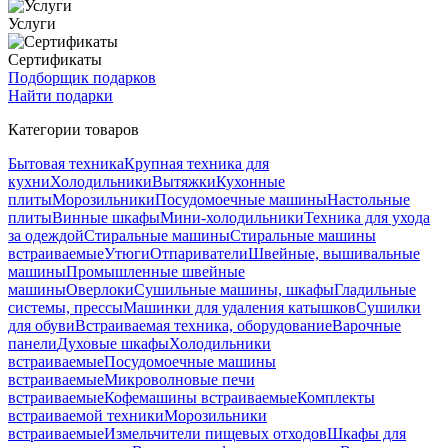
Услуги
Сертификаты
Подборщик подарков
Найти подарки
Категории товаров
Бытовая техника
Крупная техника для
кухни
Холодильники
Вытяжки
Кухонные
плиты
Морозильники
Посудомоечные машины
Настольные
плиты
Винные шкафы
Мини-холодильники
Техника для ухода
за одеждой
Стиральные машины
Стиральные машины
встраиваемые
Утюги
Отпариватели
Швейные, вышивальные
машины
Промышленные швейные
машины
Оверлоки
Сушильные машины, шкафы
Гладильные
системы, прессы
Машинки для удаления катышков
Сушилки
для обуви
Встраиваемая техника, оборудование
Варочные
панели
Духовые шкафы
Холодильники
встраиваемые
Посудомоечные машины
встраиваемые
Микроволновые печи
встраиваемые
Кофемашины встраиваемые
Комплекты
встраиваемой техники
Морозильники
встраиваемые
Измельчители пищевых отходов
Шкафы для