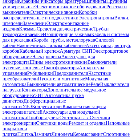
анкеры
Карабины
Фиксаторы арматуры
Шплинты
Пружины
универсальные
Электромонтажное оборудование
Розетки и
выключатели
Электрические звонки
Коробки
распределительные и подрозетники
Электропатроны
Вилки,
штепсели
Заземление
Электромонтажные
изделия
Клеммы
Средства диэлектрические
Трубки
термоусаживаемые
Изолирующие зажимы
Кабель и системы
для прокладки
Короба, трубы, металлорукав
Силовой
кабель
Наконечники, гильзы кабельные
Аксессуары для труб,
коробов
Кабельный крепеж
Арматура СИП
Электрощитовое
оборудование
Электрощиты
Аксессуары для
электрощита
Шины электротехнические
Выключатели
путевые, концевые
Трансформаторы
Аппаратура
управления
Рубильники
Предохранители
Частотные
преобразователи
Пускатели магнитные
Модульная
автоматика
Выключатели автоматические
Реле
Выключатели
нагрузки
Контакторы
Дополнительное модульное
оборудование
УЗИП
Автоматика пуска
двигателя
Дифференциальные
автоматы
УЗО
Конденсаторы
Комплексная защита
электродвигателей
Аксессуары для модульной
автоматики
Приборы учета
Счетчики газа
Счетчики
электроэнергии
Счетчики воды
Ремонт и отделка
Напольные
покрытия и
плитка
Плитка
Ламинат
Линолеум
Керамогранит
Спортивные