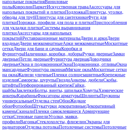
напольные покрытия
Виниловые
полы
Ковролин
Паркет
Искусственная трава
Аксессуары для
напольных покрытий и плитки
Подложка
Плинтусы, уголки,
обводы для труб
Плинтусы для сантехники
Фуги для
плитки
Порожки, профили для пола и плитки
Приспособления
для укладки плитки
Системы выравнивания
плитки
Аксессуары для напольных
покрытий
Реставрационные материалы
Двери и арки
Двери
входные
Двери межкомнатные
Арки межкомнатные
Москитные
сетки
Двери для бани и сауны
Коробки и
фурнитура
Наличники, коробки, доборы
Ручки дверные
Замки
дверные
Петли дверные
Фурнитура дверная
Доводчики
дверные
Окна и подоконники
Окна
Подоконники, отливы
Окна
мансардные
Фурнитура оконная
Мягкие окна
Москитные сетки
на окна
Жалюзи уличные
Пленки солнцезащитные
Крепежные
изделия
Саморезы, шурупы
Гвозди
Анкеры, дюбели
Скобы,
штифты
Перфорированный крепеж
Гайки,
шайбы
Заклепки
Болты, винты, шпильки
Хомуты
Химические
анкеры
Карабины
Фиксаторы арматуры
Шплинты
Пружины
универсальные
Отделка стен
Обои
Жидкие
обои
Фотообои
Штукатурки декоративные
Декоративный
камень
Скинали
Пленки самоклеящиеся
Армирующие
сетки
Стеновые панели
Уголки, маяки,
профили
Вагонка
Стеклохолсты, флизелин
Экраны для
радиаторов
Отделка потолка
Потолочные системы
Потолочные