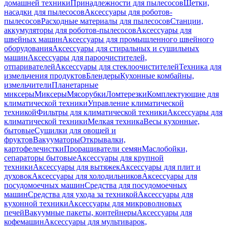
домашней техники
Принадлежности для пылесосов
Щетки,
насадки для пылесосов
Аксессуары для роботов-
пылесосов
Расходные материалы для пылесосов
Станции,
аккумуляторы для роботов-пылесосов
Аксессуары для
швейных машин
Аксессуары для промышленного швейного
оборудования
Аксессуары для стиральных и сушильных
машин
Аксессуары для пароочистителей,
отпаривателей
Аксессуары для стеклоочистителей
Техника для
измельчения продуктов
Блендеры
Кухонные комбайны,
измельчители
Планетарные
миксеры
Миксеры
Мясорубки
Ломтерезки
Комплектующие для
климатической техники
Управление климатической
техникой
Фильтры для климатической техники
Аксессуары для
климатической техники
Мелкая техника
Весы кухонные,
бытовые
Сушилки для овощей и
фруктов
Вакууматоры
Открывалки,
картофелечистки
Проращиватели семян
Маслобойки,
сепараторы бытовые
Аксессуары для крупной
техники
Аксессуары для вытяжек
Аксессуары для плит и
духовок
Аксессуары для холодильников
Аксессуары для
посудомоечных машин
Средства для посудомоечных
машин
Средства для ухода за техникой
Аксессуары для
кухонной техники
Аксессуары для микроволновых
печей
Вакуумные пакеты, контейнеры
Аксессуары для
кофемашин
Аксессуары для мультиварок,