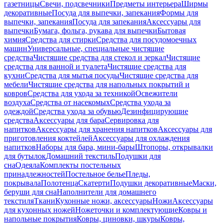
газетницы
Свечи, подсвечники
Предметы интерьера
Ширмы
декоративные
Посуда для выпечки, запекания
Формы для
выпечки, запекания
Посуда для запекания
Аксессуары для
выпечки
Бумага, фольга, рукава для выпечки
Бытовая
химия
Средства для стирки
Средства для посудомоечных
машин
Универсальные, специальные чистящие
средства
Чистящие средства для стекол и зеркал
Чистящие
средства для ванной и туалета
Чистящие средства для
кухни
Средства для мытья посуды
Чистящие средства для
мебели
Чистящие средства для напольных покрытий и
ковров
Средства для ухода за техникой
Освежители
воздуха
Средства от насекомых
Средства ухода за
одеждой
Средства ухода за обувью
Дезинфицирующие
средства
Аксессуары для бара
Сервировка для
напитков
Аксессуары для хранения напитков
Аксессуары для
приготовления коктейлей
Аксессуары для охлаждения
напитков
Наборы для бара, мини-бары
Штопоры, открывалки
для бутылок
Домашний текстиль
Подушки для
сна
Одеяла
Комплекты постельных
принадлежностей
Постельное белье
Пледы,
покрывала
Полотенца
Скатерти
Подушки декоративные
Маски,
беруши для сна
Наполнители для домашнего
текстиля
Ткани
Кухонные ножи, аксессуары
Ножи
Аксессуары
для кухонных ножей
Ножеточки и комплектующие
Ковры и
напольные покрытия
Ковры, циновки, шкуры
Ковры,