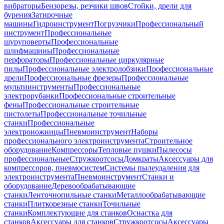
вибраторы
Бензорезы, резчики швов
Стойки, дрели для
бурения
Затирочные
машины
Гидроинструмент
Погрузчики
Профессиональный
инструмент
Профессиональные
шуруповерты
Профессиональные
шлифмашины
Профессиональные
перфораторы
Профессиональные циркулярные
пилы
Профессиональные электролобзики
Профессиональные
дрели
Профессиональные фрезеры
Профессиональные
мультиинструменты
Профессиональные
электрорубанки
Профессиональные строительные
фены
Профессиональные строительные
пистолеты
Профессиональные точильные
станки
Профессиональные
электроножницы
Пневмоинструмент
Наборы
профессионального электроинструмента
Строительное
оборудование
Компрессоры
Тепловые пушки
Пылесосы
профессиональные
Стружкоотсосы
Домкраты
Аксессуары для
компрессоров, пневмосистем
Системы пылеудаления для
электроинструмента
Пневмоинструмент
Станки и
оборудование
Деревообрабатывающие
станки
Ленточнопильные станки
Металлообрабатывающие
станки
Плиткорезные станки
Точильные
станки
Комплектующие для станков
Оснастка для
станков
Аксессуары для станков
Стружкоотсосы
Аксессуары