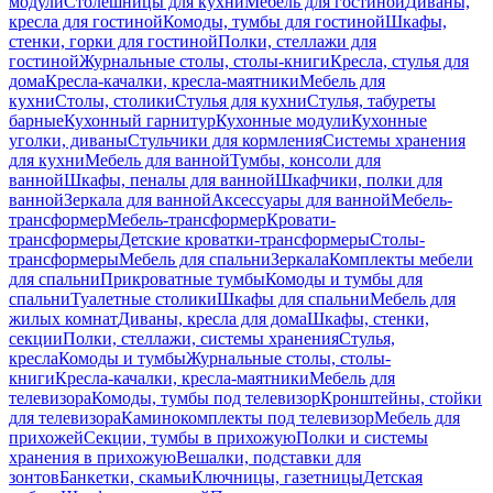
модули
Столешницы для кухни
Мебель для гостиной
Диваны,
кресла для гостиной
Комоды, тумбы для гостиной
Шкафы,
стенки, горки для гостиной
Полки, стеллажи для
гостиной
Журнальные столы, столы-книги
Кресла, стулья для
дома
Кресла-качалки, кресла-маятники
Мебель для
кухни
Столы, столики
Стулья для кухни
Стулья, табуреты
барные
Кухонный гарнитур
Кухонные модули
Кухонные
уголки, диваны
Стульчики для кормления
Системы хранения
для кухни
Мебель для ванной
Тумбы, консоли для
ванной
Шкафы, пеналы для ванной
Шкафчики, полки для
ванной
Зеркала для ванной
Аксессуары для ванной
Мебель-
трансформер
Мебель-трансформер
Кровати-
трансформеры
Детские кроватки-трансформеры
Столы-
трансформеры
Мебель для спальни
Зеркала
Комплекты мебели
для спальни
Прикроватные тумбы
Комоды и тумбы для
спальни
Туалетные столики
Шкафы для спальни
Мебель для
жилых комнат
Диваны, кресла для дома
Шкафы, стенки,
секции
Полки, стеллажи, системы хранения
Стулья,
кресла
Комоды и тумбы
Журнальные столы, столы-
книги
Кресла-качалки, кресла-маятники
Мебель для
телевизора
Комоды, тумбы под телевизор
Кронштейны, стойки
для телевизора
Каминокомплекты под телевизор
Мебель для
прихожей
Секции, тумбы в прихожую
Полки и системы
хранения в прихожую
Вешалки, подставки для
зонтов
Банкетки, скамьи
Ключницы, газетницы
Детская