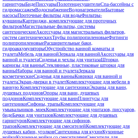
гарнитуры
Биде
Писсуары
Полотенцесушители
Спа-бассейны с
гидромассажем
Водоснабжение
Водонагреватели
Бытовые
насосы
Проточные фильтры для воды
Фильтры-
кувшины
Картриджи, комплектующие для проточных
фильтров
Магистральные фильтры, системы
сантехнические
Аксессуары для магистральных фильтров,
систем сантехнических
Трубы полипропиленовые
Фитинги
полипропиленовые
Расширительные баки,
гидроаккумуляторы
Обустройство ванной комнаты и
туалета
Мебель для ванной
Зеркала для ванной
Аксессуары для
ванной и туалета
Сиденья и чехлы для унитаза
Шторки,
карнизы для ванны
Стеклянные, пластиковые шторки для
ванны
Наборы для ванной и туалета
Зеркала
косметические
Сиденья для ванны
Коврики для ванной и
туалета
Экран-дверки в туалет
Комплектующие для мебели в
ванную
Комплектующие для сантехники
Экраны для ванн,
душевых поддонов
Опоры для ванн, душевых
поддонов
Комплектующие для ванн
Плинтусы для
сантехники
Сифоны, трапы
Комплектующие для
умывальников, моек
Комплектующие для унитазов, писсуаров,
биде
Бачки для унитазов
Комплектующие для душевых
гарнитуров
Комплектующие для сифонов,
трапов
Комплектующие для смесителей
Комплектующие для
душевых кабин, уголков
Сантехника для кухни
Кухонные
мойки
Кухонные мойки со смесителями
Смесители для