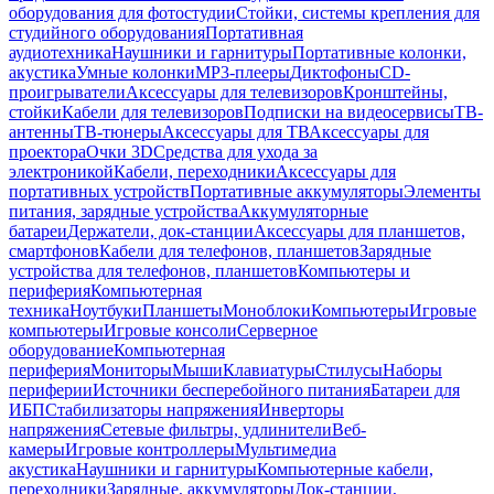
оборудования для фотостудии
Стойки, системы крепления для
студийного оборудования
Портативная
аудиотехника
Наушники и гарнитуры
Портативные колонки,
акустика
Умные колонки
MP3-плееры
Диктофоны
CD-
проигрыватели
Аксессуары для телевизоров
Кронштейны,
стойки
Кабели для телевизоров
Подписки на видеосервисы
ТВ-
антенны
ТВ-тюнеры
Аксессуары для ТВ
Аксессуары для
проектора
Очки 3D
Средства для ухода за
электроникой
Кабели, переходники
Аксессуары для
портативных устройств
Портативные аккумуляторы
Элементы
питания, зарядные устройства
Аккумуляторные
батареи
Держатели, док-станции
Аксессуары для планшетов,
смартфонов
Кабели для телефонов, планшетов
Зарядные
устройства для телефонов, планшетов
Компьютеры и
периферия
Компьютерная
техника
Ноутбуки
Планшеты
Моноблоки
Компьютеры
Игровые
компьютеры
Игровые консоли
Серверное
оборудование
Компьютерная
периферия
Мониторы
Мыши
Клавиатуры
Стилусы
Наборы
периферии
Источники бесперебойного питания
Батареи для
ИБП
Стабилизаторы напряжения
Инверторы
напряжения
Сетевые фильтры, удлинители
Веб-
камеры
Игровые контроллеры
Мультимедиа
акустика
Наушники и гарнитуры
Компьютерные кабели,
переходники
Зарядные, аккумуляторы
Док-станции,