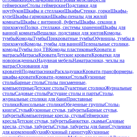
геймерские
Столы геймерские
Подставки для
ноутбуков
Шкафы и стеллажи
Шкафы
Стенки, горки
Шкафы-
купе
Шкафы-гармошки
Шкафы-пеналы для жилой
комнаты
Шкафы с витриной, буфеты
Шкафы, секции в
прихожую
Полки, стеллажи, системы хранения
Шкафы для
ванной комнаты
Вешалки, подставки для зонтов
Комоды,
тумбы
Комоды
Тумбы
Прикроватные тумбы
Обувницы, тумбы в
прихожую
Комоды, тумбы для ванной
Пеленальные столики,
комоды
Тумбы под ТВ
Комоды пластиковые
Кровати и
матрасы
Матрасы
Кровати
Детские кровати
Кроватки для
новорожденных
Надувная мебель
Наматрасники, чехлы на
матрас
Основания для
кроватей
Подматрасники
Раскладушки
Кровати-трансформеры,
шкафы-кровати
Кровати-домики
Столы
Кухонные
столы
Барные столы
Столы письменные,
компьютерные
Детские столы
Туалетные столики
Журнальные
столы
Садовые столы
Растущие столы и парты
Столы,
журнальные столики для бани
Приставные
столики
Консольные столики
Обеденные группы
Столы-
книги
Стулья
Кухонные стулья, табуреты
Барные стулья,
табуреты
Компьютерные кресла, стулья
Геймерские
кресла
Детские стулья, табуреты
Банкетки, скамьи
Садовые
кресла, стулья, табуреты
Стулья, табуреты для бани
Стульчики
для кормления
Кухня
Кухонный гарнитур
Кухонные