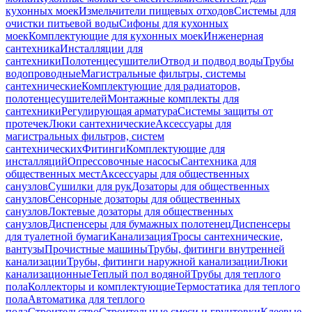
кухонных моек
Измельчители пищевых отходов
Системы для
очистки питьевой воды
Сифоны для кухонных
моек
Комплектующие для кухонных моек
Инженерная
сантехника
Инсталляции для
сантехники
Полотенцесушители
Отвод и подвод воды
Трубы
водопроводные
Магистральные фильтры, системы
сантехнические
Комплектующие для радиаторов,
полотенцесушителей
Монтажные комплекты для
сантехники
Регулирующая арматура
Системы защиты от
протечек
Люки сантехнические
Аксессуары для
магистральных фильтров, систем
сантехнических
Фитинги
Комплектующие для
инсталляций
Опрессовочные насосы
Сантехника для
общественных мест
Аксессуары для общественных
санузлов
Сушилки для рук
Дозаторы для общественных
санузлов
Сенсорные дозаторы для общественных
санузлов
Локтевые дозаторы для общественных
санузлов
Диспенсеры для бумажных полотенец
Диспенсеры
для туалетной бумаги
Канализация
Тросы сантехнические,
вантузы
Прочистные машины
Трубы, фитинги внутренней
канализации
Трубы, фитинги наружной канализации
Люки
канализационные
Теплый пол водяной
Трубы для теплого
пола
Коллекторы и комплектующие
Термостатика для теплого
пола
Автоматика для теплого
пола
Строительство
Строительные смеси и грунтовки
Клеевые