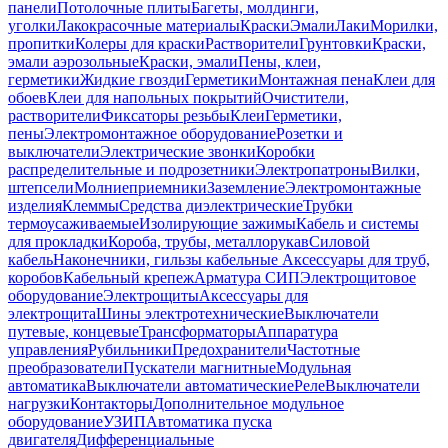
панели
Потолочные плиты
Багеты, молдинги,
уголки
Лакокрасочные материалы
Краски
Эмали
Лаки
Морилки,
пропитки
Колеры для краски
Растворители
Грунтовки
Краски,
эмали аэрозольные
Краски, эмали
Пены, клеи,
герметики
Жидкие гвозди
Герметики
Монтажная пена
Клеи для
обоев
Клеи для напольных покрытий
Очистители,
растворители
Фиксаторы резьбы
Клеи
Герметики,
пены
Электромонтажное оборудование
Розетки и
выключатели
Электрические звонки
Коробки
распределительные и подрозетники
Электропатроны
Вилки,
штепсели
Молниеприемники
Заземление
Электромонтажные
изделия
Клеммы
Средства диэлектрические
Трубки
термоусаживаемые
Изолирующие зажимы
Кабель и системы
для прокладки
Короба, трубы, металлорукав
Силовой
кабель
Наконечники, гильзы кабельные
Аксессуары для труб,
коробов
Кабельный крепеж
Арматура СИП
Электрощитовое
оборудование
Электрощиты
Аксессуары для
электрощита
Шины электротехнические
Выключатели
путевые, концевые
Трансформаторы
Аппаратура
управления
Рубильники
Предохранители
Частотные
преобразователи
Пускатели магнитные
Модульная
автоматика
Выключатели автоматические
Реле
Выключатели
нагрузки
Контакторы
Дополнительное модульное
оборудование
УЗИП
Автоматика пуска
двигателя
Дифференциальные