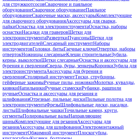
для стружкоотсосов
Сварочное и паяльное
оборудование
Сварочное оборудование
Паяльное
оборудование
Сварочные маски, аксессуары
Комплектующие
для сварочного оборудования
Аксессуары для сварки,
пайки
Оснастка для электроинструмента
Оснастка, наборы
оснастки
Насадки для граверов
Щетки для
электроинструмента
Развертки
Пуансоны
Щетки для
электродвигателей
Слесарный инструмент
Наборы
инструментов
Головки, биты
Гаечные ключи
Отвертки, наборы
отверток
Ножницы слесарные
Клещи строительные
Зубила,
керны, выколотки
Щетки слесарные
Оснастка и аксессуары для
бурения и сверления
Сверла, буры, зенкеры
Коронки
Зубила для
электроинструмента
Аксессуары для бурения и
сверления
Столярный инструмент
Тиски, струбцины,
гейферные зажимы
Ручные пилы, ножовки
Молотки, кувалды,
киянки
Напильники
Ручные стамески
Рубанки, рашпили
ручные
Оснастка и аксессуары для резания и
шлифования
Отрезные, пильные диски
Пильные полотна для
электроинструмента
Фрезы
Шлифовальные диски, насадки,
листы
Шлифовальные чашки
Точильные камни, круги,
сегменты
Полировальные валы
Направляющие
шины
Комплектующие для резания
Аксессуары для
резания
Аксессуары для шлифования
Электромонтажный
инструмент
Обжимной инструмент
Плоскогубцы,
круглогубцы
Кусачки, болторезы,