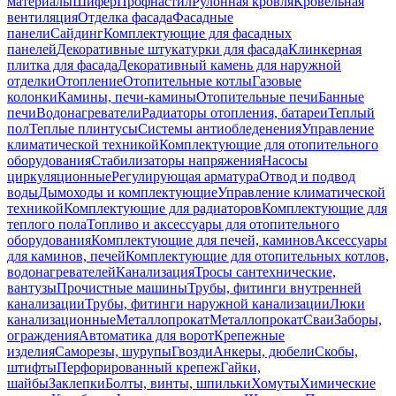
материалы
Шифер
Профнастил
Рулонная кровля
Кровельная
вентиляция
Отделка фасада
Фасадные
панели
Сайдинг
Комплектующие для фасадных
панелей
Декоративные штукатурки для фасада
Клинкерная
плитка для фасада
Декоративный камень для наружной
отделки
Отопление
Отопительные котлы
Газовые
колонки
Камины, печи-камины
Отопительные печи
Банные
печи
Водонагреватели
Радиаторы отопления, батареи
Теплый
пол
Теплые плинтусы
Системы антиобледенения
Управление
климатической техникой
Комплектующие для отопительного
оборудования
Стабилизаторы напряжения
Насосы
циркуляционные
Регулирующая арматура
Отвод и подвод
воды
Дымоходы и комплектующие
Управление климатической
техникой
Комплектующие для радиаторов
Комплектующие для
теплого пола
Топливо и аксессуары для отопительного
оборудования
Комплектующие для печей, каминов
Аксессуары
для каминов, печей
Комплектующие для отопительных котлов,
водонагревателей
Канализация
Тросы сантехнические,
вантузы
Прочистные машины
Трубы, фитинги внутренней
канализации
Трубы, фитинги наружной канализации
Люки
канализационные
Металлопрокат
Металлопрокат
Сваи
Заборы,
ограждения
Автоматика для ворот
Крепежные
изделия
Саморезы, шурупы
Гвозди
Анкеры, дюбели
Скобы,
штифты
Перфорированный крепеж
Гайки,
шайбы
Заклепки
Болты, винты, шпильки
Хомуты
Химические