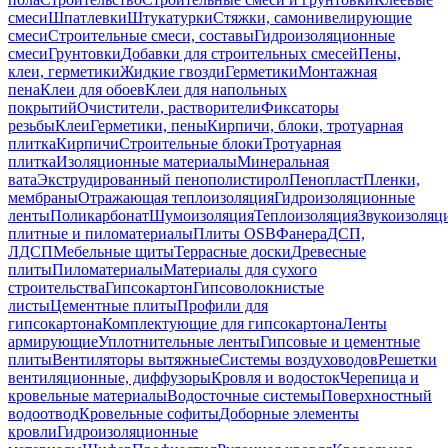
смеси
Шпатлевки
Штукатурки
Стяжки, самонивелирующие
смеси
Строительные смеси, составы
Гидроизоляционные
смеси
Грунтовки
Добавки для строительных смесей
Пены,
клеи, герметики
Жидкие гвозди
Герметики
Монтажная
пена
Клеи для обоев
Клеи для напольных
покрытий
Очистители, растворители
Фиксаторы
резьбы
Клеи
Герметики, пены
Кирпичи, блоки, тротуарная
плитка
Кирпичи
Строительные блоки
Тротуарная
плитка
Изоляционные материалы
Минеральная
вата
Экструдированный пенополистирол
Пенопласт
Пленки,
мембраны
Отражающая теплоизоляция
Гидроизоляционные
ленты
Поликарбонат
Шумоизоляция
Теплоизоляция
Звукоизоляц
плитные и пиломатериалы
Плиты OSB
Фанера
ДСП,
ЛДСП
Мебельные щиты
Террасные доски
Древесные
плиты
Пиломатериалы
Материалы для сухого
строительства
Гипсокартон
Гипсоволокнистые
листы
Цементные плиты
Профили для
гипсокартона
Комплектующие для гипсокартона
Ленты
армирующие
Уплотнительные ленты
Гипсовые и цементные
плиты
Вентиляторы вытяжные
Системы воздуховодов
Решетки
вентиляционные, диффузоры
Кровля и водосток
Черепица и
кровельные материалы
Водосточные системы
Поверхностный
водоотвод
Кровельные софиты
Доборные элементы
кровли
Гидроизоляционные