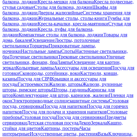
балкона, лоджии
Кресла-мешки для балкона
Кресла подвесные,
стулья садовые
Столы для балкона, лоджии
Шкафы для
балкона, лоджии
Дверцы жалюзийные
Системы хранения для
балкона, лоджии
Журнальные столы, столы-книги
Тумбы для
балкона, лоджии
Кресла-качалки, кресла-маятники
Стулья для
балкона, лоджии
Кресла, пуфы для балкона,
лоджии
Компактные столы для балкона, лоджии
Товары для
дома, бакалея
Освещение
Люстры, потолочные
светильники
Торшеры
Прикроватные лампы,
ночники
Настольные лампы
Споты
Настенные светильники,
бра
Точечные светильники
Трековые светильники
Уличные
светильники, фонари, бра
Лампы
Освещение для картин,
зеркал
Кольцевые лампы
Аксессуары для освещения
Посуда для
готовки
Сковороды, сотейники, воки
Кастрюли, ковши,
казаны
Посуда для СВЧ
Крышки и аксессуары для
посуды
Гастроемкости
Жалюзи, шторы
Жалюзи, рулонные
шторы, римские шторы
Шторы, гардины
Карнизы для
штор
Комплектующие для штор, карнизов, жалюзи
Пленки для
окон
Электроприводные солнцезащитные системы
Столовая
посуда, сервировка
Посуда для напитков
Посуда для горячих
напитков
Посуда для подачи и хранения напитков
Столовые
приборы
Столовая посуда
Посуда для сервировки
Предметы
сервировки
Детская столовая посуда
Декор
Зеркала
Кашпо,
стойки для цветов
Картины, постеры
Часы
интерьерные
Искусственные цветы, растения
Вазы
Ключницы,