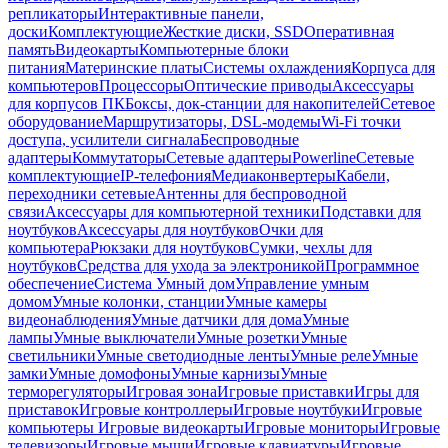
репликаторы
Интерактивные панели,
доски
Комплектующие
Жесткие диски, SSD
Оперативная
память
Видеокарты
Компьютерные блоки
питания
Материнские платы
Системы охлаждения
Корпуса для
компьютеров
Процессоры
Оптические приводы
Аксессуары
для корпусов ПК
Боксы, док-станции для накопителей
Сетевое
оборудование
Маршрутизаторы, DSL-модемы
Wi-Fi точки
доступа, усилители сигнала
Беспроводные
адаптеры
Коммутаторы
Сетевые адаптеры
Powerline
Сетевые
комплектующие
IP-телефония
Медиаконвертеры
Кабели,
переходники сетевые
Антенны для беспроводной
связи
Аксессуары для компьютерной техники
Подставки для
ноутбуков
Аксессуары для ноутбуков
Очки для
компьютера
Рюкзаки для ноутбуков
Сумки, чехлы для
ноутбуков
Средства для ухода за электроникой
Программное
обеспечение
Система Умный дом
Управление умным
домом
Умные колонки, станции
Умные камеры
видеонаблюдения
Умные датчики для дома
Умные
лампы
Умные выключатели
Умные розетки
Умные
светильники
Умные светодиодные ленты
Умные реле
Умные
замки
Умные домофоны
Умные карнизы
Умные
терморегуляторы
Игровая зона
Игровые приставки
Игры для
приставок
Игровые контроллеры
Игровые ноутбуки
Игровые
компьютеры
Игровые видеокарты
Игровые мониторы
Игровые
телевизоры
Игровые мыши
Игровые клавиатуры
Игровые