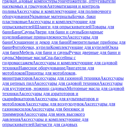
грядки
Садовые компостеры
Уничтожители, отпугиватели
насекомых и грызунов
Автоматизация и контроль
полива
Аксессуары и комплектующие для поливочного
оборудования
Укрывные материалы
Бочки, баки
пластиковые
Аксессуары и комплектующие для
опрыскивателей
Шланги для опрыскивателей
Товары для
бани
Бани
Сауны
Двери для бани и сауны
Бондарные
изделия
Банные принадлежности
Аксессуары для
бани
Оснащение и декор для бани
Измерительные приборы для
бани
Фитобочки, купели
Комплектующие для купелей
Окна
для бани
Мебель для бани и сауны
Ручки дверные для бани и
сауны
Эфирные масла
Спа-бассейны с
гидромассажем
Аксессуары и комплектующие для садовой
техники
Навесное оборудование
Двигатели для
мотоблоков
Прицепы для мотоблоков,
минитракторов
Аксессуары для газонной техники
Аксессуары
для цепных пил
Аксессуары для садовой техники
Аксессуары
для кусторезов, ножниц садовых
Моторные масла для садовой
техники
Аксессуары для аэратоторов и
скарификаторов
Аксессуары для культиваторов и
мотоблоков
Аксессуары для воздуходувок
Аксессуары для
газонокосилок
Аксессуары для бензокос и
триммеров
Аксессуары для моек высокого
давления
Аксессуары и комплектующие для
опрыскивателей
Запчасти для садовых