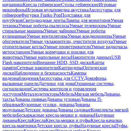
наушники
Кресла геймерские
Столы геймерские
Игровые
микрофоны
Игровая мультимедиа акустика
Аксессуары для
геймеров
Фигурки Funko Pop
Подставки для
ноутбуков
Светодиодные ленты
Лампы для мониторов
Умная
техника
Умные роботы-пылесосы
Умные телевизоры
Умные
стиральные машины
Умные чайники
Умные роботы
кулинарные
Умные вентиляторы
Умные кондиционеры
Умные
обогреватели
Умные увлажнители, очистители воздуха
Умные
отопительные котлы
Умные проветриватели
Умные радиочасы,
метеостанции
Умные кормушки и поилки для
животных
Умные напольные весы
Накопители данных
USB
Flash накопители
Внешние HDD, SSD диски
Карты
памяти
Сетевые накопители
Картридеры
Оптические
диски
Наблюдение и безопасность
Камеры
видеонаблюдения
Аксессуары для CCTV
Домофоны,
вызывные панели
Датчики для дома
Охранные системы,
сигнализации
Системы контроля и управления
доступом
Металлодетекторы
Мебель
Мягкая мебель
Диваны,
тахты
Диваны прямые
Диваны угловые
Диваны П-
образные
Кухонные уголки, диваны
Диваны
модульные
Детские диваны
Диваны садовые
Комплекты мягкой
мебели
Бескаркасные кресла-мешки и диваны
Надувные
диваны
Кресла
Кресла
Кресла-мешки и пуфы
Кресла-качалки,
кресла-маятники
Детские кресла, пуфы
Надувные кресла
Пуфы,
оттоманки
Кресла-кровати
Игровая мебель
Кресла