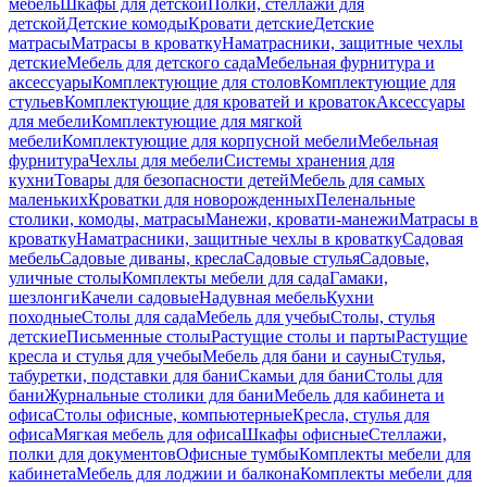
мебель
Шкафы для детской
Полки, стеллажи для
детской
Детские комоды
Кровати детские
Детские
матрасы
Матрасы в кроватку
Наматрасники, защитные чехлы
детские
Мебель для детского сада
Мебельная фурнитура и
аксессуары
Комплектующие для столов
Комплектующие для
стульев
Комплектующие для кроватей и кроваток
Аксессуары
для мебели
Комплектующие для мягкой
мебели
Комплектующие для корпусной мебели
Мебельная
фурнитура
Чехлы для мебели
Системы хранения для
кухни
Товары для безопасности детей
Мебель для самых
маленьких
Кроватки для новорожденных
Пеленальные
столики, комоды, матрасы
Манежи, кровати-манежи
Матрасы в
кроватку
Наматрасники, защитные чехлы в кроватку
Садовая
мебель
Садовые диваны, кресла
Садовые стулья
Садовые,
уличные столы
Комплекты мебели для сада
Гамаки,
шезлонги
Качели садовые
Надувная мебель
Кухни
походные
Столы для сада
Мебель для учебы
Столы, стулья
детские
Письменные столы
Растущие столы и парты
Растущие
кресла и стулья для учебы
Мебель для бани и сауны
Стулья,
табуретки, подставки для бани
Скамьи для бани
Столы для
бани
Журнальные столики для бани
Мебель для кабинета и
офиса
Столы офисные, компьютерные
Кресла, стулья для
офиса
Мягкая мебель для офиса
Шкафы офисные
Стеллажи,
полки для документов
Офисные тумбы
Комплекты мебели для
кабинета
Мебель для лоджии и балкона
Комплекты мебели для