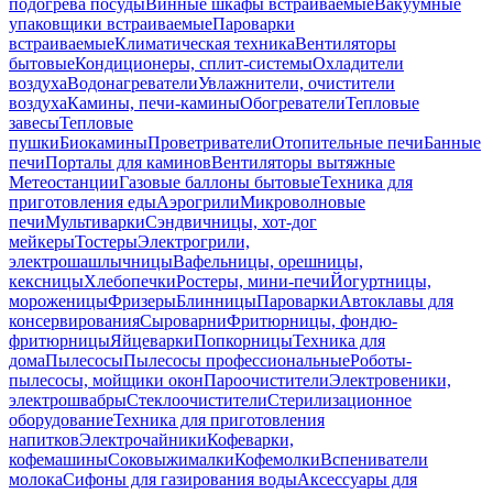
подогрева посуды
Винные шкафы встраиваемые
Вакуумные
упаковщики встраиваемые
Пароварки
встраиваемые
Климатическая техника
Вентиляторы
бытовые
Кондиционеры, сплит-системы
Охладители
воздуха
Водонагреватели
Увлажнители, очистители
воздуха
Камины, печи-камины
Обогреватели
Тепловые
завесы
Тепловые
пушки
Биокамины
Проветриватели
Отопительные печи
Банные
печи
Порталы для каминов
Вентиляторы вытяжные
Метеостанции
Газовые баллоны бытовые
Техника для
приготовления еды
Аэрогрили
Микроволновые
печи
Мультиварки
Сэндвичницы, хот-дог
мейкеры
Тостеры
Электрогрили,
электрошашлычницы
Вафельницы, орешницы,
кексницы
Хлебопечки
Ростеры, мини-печи
Йогуртницы,
мороженицы
Фризеры
Блинницы
Пароварки
Автоклавы для
консервирования
Сыроварни
Фритюрницы, фондю-
фритюрницы
Яйцеварки
Попкорницы
Техника для
дома
Пылесосы
Пылесосы профессиональные
Роботы-
пылесосы, мойщики окон
Пароочистители
Электровеники,
электрошвабры
Стеклоочистители
Стерилизационное
оборудование
Техника для приготовления
напитков
Электрочайники
Кофеварки,
кофемашины
Соковыжималки
Кофемолки
Вспениватели
молока
Сифоны для газирования воды
Аксессуары для