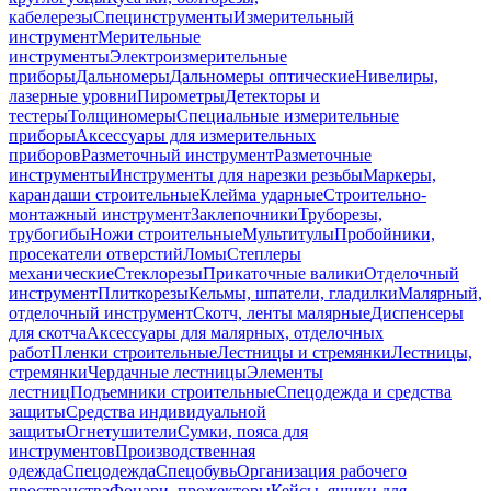
кабелерезы
Специнструменты
Измерительный
инструмент
Мерительные
инструменты
Электроизмерительные
приборы
Дальномеры
Дальномеры оптические
Нивелиры,
лазерные уровни
Пирометры
Детекторы и
тестеры
Толщиномеры
Специальные измерительные
приборы
Аксессуары для измерительных
приборов
Разметочный инструмент
Разметочные
инструменты
Инструменты для нарезки резьбы
Маркеры,
карандаши строительные
Клейма ударные
Строительно-
монтажный инструмент
Заклепочники
Труборезы,
трубогибы
Ножи строительные
Мультитулы
Пробойники,
просекатели отверстий
Ломы
Степлеры
механические
Стеклорезы
Прикаточные валики
Отделочный
инструмент
Плиткорезы
Кельмы, шпатели, гладилки
Малярный,
отделочный инструмент
Скотч, ленты малярные
Диспенсеры
для скотча
Аксессуары для малярных, отделочных
работ
Пленки строительные
Лестницы и стремянки
Лестницы,
стремянки
Чердачные лестницы
Элементы
лестниц
Подъемники строительные
Спецодежда и средства
защиты
Средства индивидуальной
защиты
Огнетушители
Сумки, пояса для
инструментов
Производственная
одежда
Спецодежда
Спецобувь
Организация рабочего
пространства
Фонари, прожекторы
Кейсы, ящики для