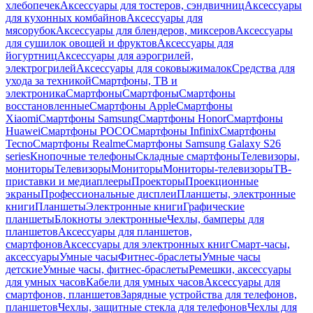
хлебопечек
Аксессуары для тостеров, сэндвичниц
Аксессуары
для кухонных комбайнов
Аксессуары для
мясорубок
Аксессуары для блендеров, миксеров
Аксессуары
для сушилок овощей и фруктов
Аксессуары для
йогуртниц
Аксессуары для аэрогрилей,
электрогрилей
Аксессуары для соковыжималок
Средства для
ухода за техникой
Смартфоны, ТВ и
электроника
Смартфоны
Смартфоны
Смартфоны
восстановленные
Смартфоны Apple
Смартфоны
Xiaomi
Смартфоны Samsung
Смартфоны Honor
Смартфоны
Huawei
Смартфоны POCO
Смартфоны Infinix
Смартфоны
Tecno
Смартфоны Realme
Смартфоны Samsung Galaxy S26
series
Кнопочные телефоны
Складные смартфоны
Телевизоры,
мониторы
Телевизоры
Мониторы
Мониторы-телевизоры
ТВ-
приставки и медиаплееры
Проекторы
Проекционные
экраны
Профессиональные дисплеи
Планшеты, электронные
книги
Планшеты
Электронные книги
Графические
планшеты
Блокноты электронные
Чехлы, бамперы для
планшетов
Аксессуары для планшетов,
смартфонов
Аксессуары для электронных книг
Смарт-часы,
аксессуары
Умные часы
Фитнес-браслеты
Умные часы
детские
Умные часы, фитнес-браслеты
Ремешки, аксессуары
для умных часов
Кабели для умных часов
Аксессуары для
смартфонов, планшетов
Зарядные устройства для телефонов,
планшетов
Чехлы, защитные стекла для телефонов
Чехлы для