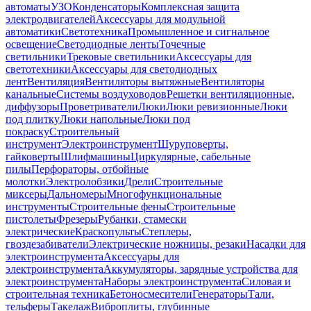
автоматы
УЗО
Конденсаторы
Комплексная защита
электродвигателей
Аксессуары для модульной
автоматики
Светотехника
Промышленное и сигнальное
освещение
Светодиодные ленты
Точечные
светильники
Трековые светильники
Аксессуары для
светотехники
Аксессуары для светодиодных
лент
Вентиляция
Вентиляторы вытяжные
Вентиляторы
канальные
Системы воздуховодов
Решетки вентиляционные,
диффузоры
Проветриватели
Люки
Люки ревизионные
Люки
под плитку
Люки напольные
Люки под
покраску
Строительный
инструмент
Электроинструмент
Шуруповерты,
гайковерты
Шлифмашины
Циркулярные, сабельные
пилы
Перфораторы, отбойные
молотки
Электролобзики
Дрели
Строительные
миксеры
Дальномеры
Многофункциональные
инструменты
Строительные фены
Строительные
пистолеты
Фрезеры
Рубанки, стамески
электрические
Краскопульты
Степлеры,
гвоздезабиватели
Электрические ножницы, резаки
Насадки для
электроинструмента
Аксессуары для
электроинструмента
Аккумуляторы, зарядные устройства для
электроинструмента
Наборы электроинструмента
Силовая и
строительная техника
Бетоносмесители
Генераторы
Тали,
тельферы
Такелаж
Виброплиты, глубинные