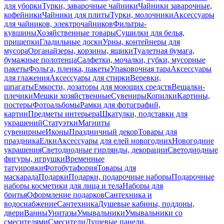
для уборки
Турки, заварочные чайники
Чайники заварочные,
кофейники
Чайники для плиты
Турки, молочники
Аксессуары
для чайников, электрочайников
Фильтры-
кувшины
Хозяйственные товары
Сушилки для белья,
прищепки
Гладильные доски
Урны, контейнеры для
мусора
Органайзеры, корзины, ящики
Туалетная бумага,
бумажные полотенца
Салфетки, мочалки, губки, мусорные
пакеты
Фольга, пленка, пакеты
Упаковочная тара
Аксессуары
для глажения
Аксессуары для стирки
Веревки,
шпагаты
Емкости, дозаторы для моющих средств
Вешалки-
плечики
Мешки хозяйственные
Сувениры
Копилки
Картины,
постеры
Фотоальбомы
Рамки для фотографий,
картин
Предметы интерьера
Шкатулки, подставки для
украшений
Статуэтки
Магниты
сувенирные
Иконы
Праздничный декор
Товары для
праздника
Елки
Аксессуары для елей новогодних
Новогодние
украшения
Светодиодные гирлянды, декорации
Светодиодные
фигуры, игрушки
Временные
татуировки
Фотобутафория
Товары для
маскарада
Подарки
Подарки, подарочные наборы
Подарочные
наборы косметики для лица и тела
Наборы для
бритья
Оформление подарков
Сантехника и
водоснабжение
Сантехника
Душевые кабины, поддоны,
двери
Ванны
Унитазы
Умывальники
Умывальники со
смесителями
Смесители
Душевые панели,