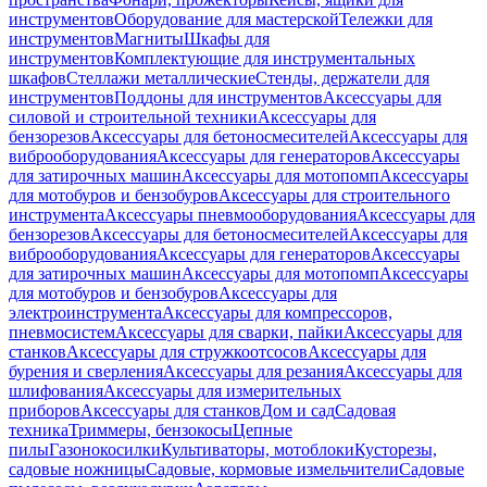
инструментов
Оборудование для мастерской
Тележки для
инструментов
Магниты
Шкафы для
инструментов
Комплектующие для инструментальных
шкафов
Стеллажи металлические
Стенды, держатели для
инструментов
Поддоны для инструментов
Аксессуары для
силовой и строительной техники
Аксессуары для
бензорезов
Аксессуары для бетоносмесителей
Аксессуары для
виброоборудования
Аксессуары для генераторов
Аксессуары
для затирочных машин
Аксессуары для мотопомп
Аксессуары
для мотобуров и бензобуров
Аксессуары для строительного
инструмента
Аксессуары пневмооборудования
Аксессуары для
бензорезов
Аксессуары для бетоносмесителей
Аксессуары для
виброоборудования
Аксессуары для генераторов
Аксессуары
для затирочных машин
Аксессуары для мотопомп
Аксессуары
для мотобуров и бензобуров
Аксессуары для
электроинструмента
Аксессуары для компрессоров,
пневмосистем
Аксессуары для сварки, пайки
Аксессуары для
станков
Аксессуары для стружкоотсосов
Аксессуары для
бурения и сверления
Аксессуары для резания
Аксессуары для
шлифования
Аксессуары для измерительных
приборов
Аксессуары для станков
Дом и сад
Садовая
техника
Триммеры, бензокосы
Цепные
пилы
Газонокосилки
Культиваторы, мотоблоки
Кусторезы,
садовые ножницы
Садовые, кормовые измельчители
Садовые