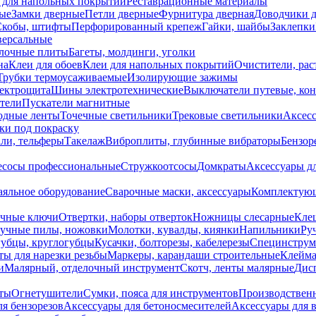
 для напольных покрытий
Реставрационные материалы
ые
Замки дверные
Петли дверные
Фурнитура дверная
Доводчики 
Скобы, штифты
Перфорированный крепеж
Гайки, шайбы
Заклепки
ерсальные
лочные плиты
Багеты, молдинги, уголки
на
Клеи для обоев
Клеи для напольных покрытий
Очистители, рас
Трубки термоусаживаемые
Изолирующие зажимы
лектрощита
Шины электротехнические
Выключатели путевые, ко
атели
Пускатели магнитные
одные ленты
Точечные светильники
Трековые светильники
Аксесс
и под покраску
ли, тельферы
Такелаж
Виброплиты, глубинные вибраторы
Бензор
сосы профессиональные
Стружкоотсосы
Домкраты
Аксессуары д
аяльное оборудование
Сварочные маски, аксессуары
Комплектующ
ечные ключи
Отвертки, наборы отверток
Ножницы слесарные
Кле
учные пилы, ножовки
Молотки, кувалды, киянки
Напильники
Ру
убцы, круглогубцы
Кусачки, болторезы, кабелерезы
Специнструм
ы для нарезки резьбы
Маркеры, карандаши строительные
Клейма
и
Малярный, отделочный инструмент
Скотч, ленты малярные
Дисп
иты
Огнетушители
Сумки, пояса для инструментов
Производствен
я бензорезов
Аксессуары для бетоносмесителей
Аксессуары для 