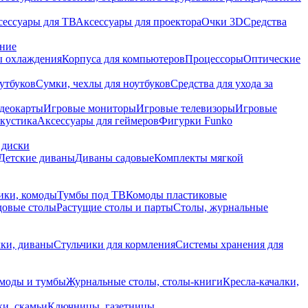
сессуары для ТВ
Аксессуары для проектора
Очки 3D
Средства
ание
 охлаждения
Корпуса для компьютеров
Процессоры
Оптические
утбуков
Сумки, чехлы для ноутбуков
Средства для ухода за
деокарты
Игровые мониторы
Игровые телевизоры
Игровые
акустика
Аксессуары для геймеров
Фигурки Funko
 диски
Детские диваны
Диваны садовые
Комплекты мягкой
ики, комоды
Тумбы под ТВ
Комоды пластиковые
довые столы
Растущие столы и парты
Столы, журнальные
ки, диваны
Стульчики для кормления
Системы хранения для
моды и тумбы
Журнальные столы, столы-книги
Кресла-качалки,
ки, скамьи
Ключницы, газетницы