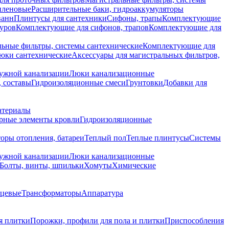
иленовые
Расширительные баки, гидроаккумуляторы
ванн
Плинтусы для сантехники
Сифоны, трапы
Комплектующие
уров
Комплектующие для сифонов, трапов
Комплектующие для
ьные фильтры, системы сантехнические
Комплектующие для
юки сантехнические
Аксессуары для магистральных фильтров,
ружной канализации
Люки канализационные
 составы
Гидроизоляционные смеси
Грунтовки
Добавки для
атериалы
рные элементы кровли
Гидроизоляционные
оры отопления, батареи
Теплый пол
Теплые плинтусы
Системы
ружной канализации
Люки канализационные
Болты, винты, шпильки
Хомуты
Химические
нцевые
Трансформаторы
Аппаратура
я плитки
Порожки, профили для пола и плитки
Приспособления