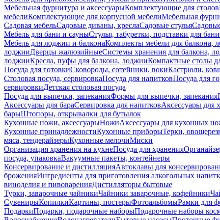
Мебельная фурнитура и аксессуары
Комплектующие для столов
мебели
Комплектующие для корпусной мебели
Мебельная фурн
Садовая мебель
Садовые диваны, кресла
Садовые стулья
Садовые
Мебель для бани и сауны
Стулья, табуретки, подставки для бани
Мебель для лоджии и балкона
Комплекты мебели для балкона, 
лоджии
Дверцы жалюзийные
Системы хранения для балкона, л
лоджии
Кресла, пуфы для балкона, лоджии
Компактные столы дл
Посуда для готовки
Сковороды, сотейники, воки
Кастрюли, ков
Столовая посуда, сервировка
Посуда для напитков
Посуда для г
сервировки
Детская столовая посуда
Посуда для выпечки, запекания
Формы для выпечки, запекания
Аксессуары для бара
Сервировка для напитков
Аксессуары для 
бары
Штопоры, открывалки для бутылок
Кухонные ножи, аксессуары
Ножи
Аксессуары для кухонных н
Кухонные принадлежности
Кухонные приборы
Терки, овощерез
мяса, тендерайзеры
Кухонные мелочи
Миски
Организация хранения на кухне
Посуда для хранения
Органайзе
посуда, упаковка
Вакуумные пакеты, контейнеры
Консервирование и дистилляция
Автоклавы для консервирован
брожения
Ингредиенты для приготовления алкогольных напит
виноделия и пивоварения
Дистилляторы бытовые
Турки, заварочные чайники
Чайники заварочные, кофейники
Ча
Сувениры
Копилки
Картины, постеры
Фотоальбомы
Рамки для ф
Подарки
Подарки, подарочные наборы
Подарочные наборы косм
Водоснабжение
Водонагреватели
Бытовые насосы
Проточные фи