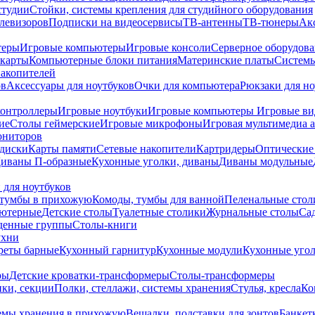
студии
Стойки, системы крепления для студийного оборудования
елевизоров
Подписки на видеосервисы
ТВ-антенны
ТВ-тюнеры
Ак
теры
Игровые компьютеры
Игровые консоли
Серверное оборудов
карты
Компьютерные блоки питания
Материнские платы
Системы
накопителей
ов
Аксессуары для ноутбуков
Очки для компьютера
Рюкзаки для но
контроллеры
Игровые ноутбуки
Игровые компьютеры
Игровые ви
ие
Столы геймерские
Игровые микрофоны
Игровая мультимедиа 
ониторов
диски
Карты памяти
Сетевые накопители
Картридеры
Оптические
иваны П-образные
Кухонные уголки, диваны
Диваны модульные
 для ноутбуков
тумбы в прихожую
Комоды, тумбы для ванной
Пеленальные стол
ьютерные
Детские столы
Туалетные столики
Журнальные столы
Са
денные группы
Столы-книги
ухни
уреты барные
Кухонный гарнитур
Кухонные модули
Кухонные угол
ры
Детские кроватки-трансформеры
Столы-трансформеры
ки, секции
Полки, стеллажи, системы хранения
Стулья, кресла
Ко
емы хранения в прихожую
Вешалки, подставки для зонтов
Банкет