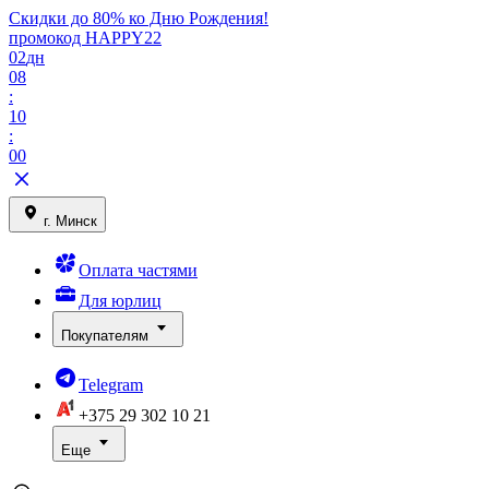
Скидки до 80% ко Дню Рождения!
промокод HAPPY22
02
дн
08
:
10
:
00
г. Минск
Оплата частями
Для юрлиц
Покупателям
Telegram
+375 29
302 10 21
Еще