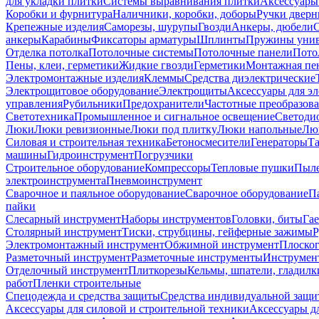
для укладки плитки
Системы выравнивания плитки
Аксессуары
Коробки и фурнитура
Наличники, коробки, доборы
Ручки дверн
Крепежные изделия
Саморезы, шурупы
Гвозди
Анкеры, дюбели
анкеры
Карабины
Фиксаторы арматуры
Шплинты
Пружины унив
Отделка потолка
Потолочные системы
Потолочные панели
Пото
Пены, клеи, герметики
Жидкие гвозди
Герметики
Монтажная пе
Электромонтажные изделия
Клеммы
Средства диэлектрические
Электрощитовое оборудование
Электрощиты
Аксессуары для э
управления
Рубильники
Предохранители
Частотные преобразов
Светотехника
Промышленное и сигнальное освещение
Светоди
Люки
Люки ревизионные
Люки под плитку
Люки напольные
Люк
Силовая и строительная техника
Бетоносмесители
Генераторы
Та
машины
Гидроинструмент
Погрузчики
Строительное оборудование
Компрессоры
Тепловые пушки
Пыле
электроинструмента
Пневмоинструмент
Сварочное и паяльное оборудование
Сварочное оборудование
П
пайки
Слесарный инструмент
Наборы инструментов
Головки, биты
Га
Столярный инструмент
Тиски, струбцины, гейферные зажимы
Р
Электромонтажный инструмент
Обжимной инструмент
Плоског
Разметочный инструмент
Разметочные инструменты
Инструмент
Отделочный инструмент
Плиткорезы
Кельмы, шпатели, гладилк
работ
Пленки строительные
Спецодежда и средства защиты
Средства индивидуальной защ
Аксессуары для силовой и строительной техники
Аксессуары дл