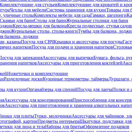
Комплектующие для стульев
Комплектующие для кроватей и кро
итура
Чехлы для мебели
Системы хранения для кухни
Товары для 
, уличные столы
Комплекты мебели для сада
Гамаки, шезлонги
Ка
Скамьи для бани
Столы для бани
Журнальные столики для бани
лоджии
Кресла-мешки для балкона
Кресла подвесные, стулья садо
оджии
Журнальные столы, столы-книги
Тумбы для балкона, лодж
я балкона, лоджии
ши, казаны
Посуда для СВЧ
Крышки и аксессуары для посуды
Гаст
орячих напитков
Посуда для подачи и хранения напитков
Столовы
Посуда для запекания
Аксессуары для выпечки
Бумага, фольга, р
хранения напитков
Аксессуары для приготовления коктейлей
Аксе
ожей
Ножеточки и комплектующие
ки
Разделочные доски
Кухонные термометры, таймеры
Дуршлаги, 
ры для кухни
Органайзеры для специй
Посуда для ланча
Полки и 
ия
Аксессуары для консервирования
Приспособления для консер
ков
Аксессуары для приготовления и хранения алкогольных напи
йники для плиты
Турки, молочники
Аксессуары для чайников, э
отографий, картин
Предметы интерьера
Шкатулки, подставки дл
етики для лица и тела
Наборы для бритья
Оформление подарков
льтры для воды
Фильтры-кувшины
Картриджи, комплектующие д