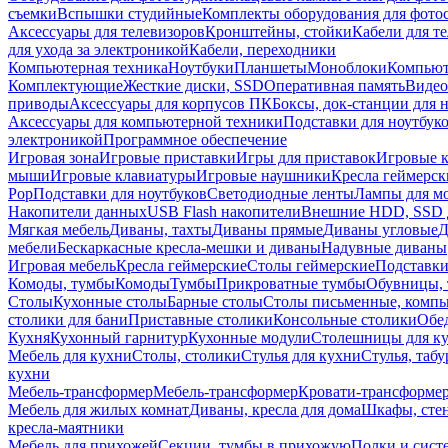
съемки
Вспышки студийные
Комплекты оборудования для фото
Аксессуары для телевизоров
Кронштейны, стойки
Кабели для т
для ухода за электроникой
Кабели, переходники
Компьютерная техника
Ноутбуки
Планшеты
Моноблоки
Компью
Комплектующие
Жесткие диски, SSD
Оперативная память
Видео
приводы
Аксессуары для корпусов ПК
Боксы, док-станции для 
Аксессуары для компьютерной техники
Подставки для ноутбук
электроникой
Программное обеспечение
Игровая зона
Игровые приставки
Игры для приставок
Игровые 
мыши
Игровые клавиатуры
Игровые наушники
Кресла геймерск
Pop
Подставки для ноутбуков
Светодиодные ленты
Лампы для м
Накопители данных
USB Flash накопители
Внешние HDD, SSD 
Мягкая мебель
Диваны, тахты
Диваны прямые
Диваны угловые
Д
мебели
Бескаркасные кресла-мешки и диваны
Надувные диваны
Игровая мебель
Кресла геймерские
Столы геймерские
Подставки
Комоды, тумбы
Комоды
Тумбы
Прикроватные тумбы
Обувницы, 
Столы
Кухонные столы
Барные столы
Столы письменные, комп
столики для бани
Приставные столики
Консольные столики
Обе
Кухня
Кухонный гарнитур
Кухонные модули
Столешницы для к
Мебель для кухни
Столы, столики
Стулья для кухни
Стулья, таб
кухни
Мебель-трансформер
Мебель-трансформер
Кровати-трансформе
Мебель для жилых комнат
Диваны, кресла для дома
Шкафы, стен
кресла-маятники
Мебель для прихожей
Секции, тумбы в прихожую
Полки и сист