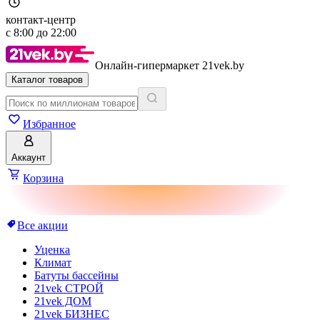
контакт-центр
с
8:00
до
22:00
Онлайн-гипермаркет 21vek.by
Каталог товаров
Избранное
Аккаунт
Корзина
Все акции
Уценка
Климат
Батуты бассейны
21vek СТРОЙ
21vek ДОМ
21vek БИЗНЕС