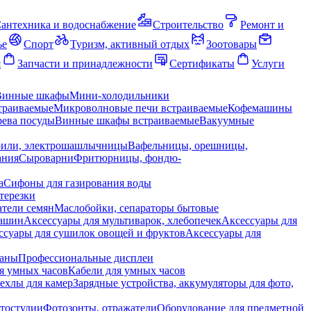
антехника и водоснабжение
Строительство
Ремонт и
ье
Спорт
Туризм, активный отдых
Зоотовары
я
Запчасти и принадлежности
Сертификаты
Услуги
Винные шкафы
Мини-холодильники
траиваемые
Микроволновые печи встраиваемые
Кофемашины
ева посуды
Винные шкафы встраиваемые
Вакуумные
рили, электрошашлычницы
Вафельницы, орешницы,
ания
Сыроварни
Фритюрницы, фондю-
а
Сифоны для газирования воды
терезки
тели семян
Маслобойки, сепараторы бытовые
машин
Аксессуары для мультиварок, хлебопечек
Аксессуары для
ссуары для сушилок овощей и фруктов
Аксессуары для
раны
Профессиональные дисплеи
я умных часов
Кабели для умных часов
ехлы для камер
Зарядные устройства, аккумуляторы для фото,
тостудии
Фотозонты, отражатели
Оборудование для предметной