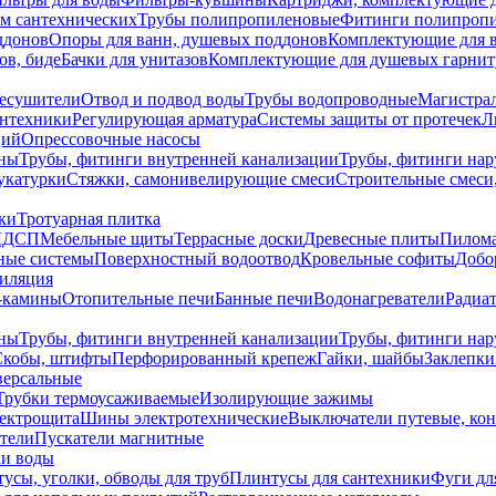
ем сантехнических
Трубы полипропиленовые
Фитинги полипроп
ддонов
Опоры для ванн, душевых поддонов
Комплектующие для 
ов, биде
Бачки для унитазов
Комплектующие для душевых гарнит
есушители
Отвод и подвод воды
Трубы водопроводные
Магистрал
антехники
Регулирующая арматура
Системы защиты от протечек
Л
ций
Опрессовочные насосы
ны
Трубы, фитинги внутренней канализации
Трубы, фитинги на
катурки
Стяжки, самонивелирующие смеси
Строительные смеси,
ки
Тротуарная плитка
ЛДСП
Мебельные щиты
Террасные доски
Древесные плиты
Пилом
ные системы
Поверхностный водоотвод
Кровельные софиты
Добо
тиляция
-камины
Отопительные печи
Банные печи
Водонагреватели
Радиат
ны
Трубы, фитинги внутренней канализации
Трубы, фитинги на
Скобы, штифты
Перфорированный крепеж
Гайки, шайбы
Заклепки
ерсальные
Трубки термоусаживаемые
Изолирующие зажимы
лектрощита
Шины электротехнические
Выключатели путевые, ко
атели
Пускатели магнитные
ки воды
усы, уголки, обводы для труб
Плинтусы для сантехники
Фуги дл