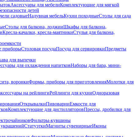
ваток
Аксессуары для мебели
Комплектующие для мягкой
безопасности детей
чели садовые
Надувная мебель
Кухни походные
Столы для сада
вые
Столы для балкона, лоджии
Шкафы для балкона,
ии
Кресла-качалки, кресла-маятники
Стулья для балкона,
роемкости
е приборы
Столовая посуда
Посуда для сервировки
Предметы
укава для выпечки
ссуары для охлаждения напитков
Наборы для бара, мини-
сита, воронки
Формы, приборы для приготовления
Молотки для
аксессуары на рейлинги
Рейлинги для кухни
Одноразовая
вирования
Открывалки
Пивоварни
Емкости для
тков
Комплектующие для дистилляторов
Прессы, дробилки для
лектрочайников
Фильтры-кувшины
я украшений
Статуэтки
Магниты сувенирные
Иконы
ля проточных фильтров
Магистральные фильтры, системы