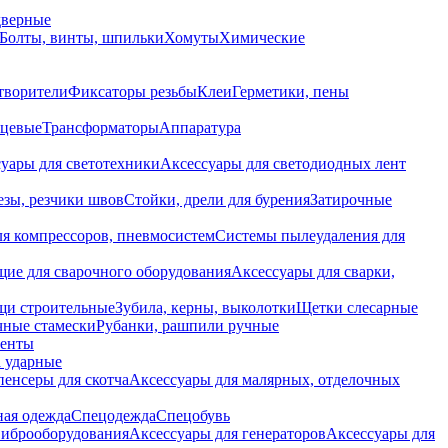
дверные
Болты, винты, шпильки
Хомуты
Химические
творители
Фиксаторы резьбы
Клеи
Герметики, пены
нцевые
Трансформаторы
Аппаратура
уары для светотехники
Аксессуары для светодиодных лент
езы, резчики швов
Стойки, дрели для бурения
Затирочные
ля компрессоров, пневмосистем
Системы пылеудаления для
ие для сварочного оборудования
Аксессуары для сварки,
щи строительные
Зубила, керны, выколотки
Щетки слесарные
чные стамески
Рубанки, рашпили ручные
енты
 ударные
енсеры для скотча
Аксессуары для малярных, отделочных
ная одежда
Спецодежда
Спецобувь
виброоборудования
Аксессуары для генераторов
Аксессуары для