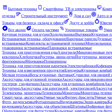
Бытовая техника
Смартфоны, ТВ и электроника
Комп
отделка
Строительный инструмент
Дом и сад
Авто и 
Товары для бизнеса, склада и офиса
Досуг и хобби
Ювели
Все акции
Оплата частями
Уцененные товары
Умны
Крупная техника для кухни
Холодильники
Вытяжки
Кухонные 
Встраиваемая техника, оборудование
Варочные панели
Духовые
встраиваемые
Комплекты встраиваемой техники
Морозильники 
упаковщики встраиваемые
Пароварки встраиваемые
Техника для приготовления еды
Аэрогрили
Микроволновые пе
кексницы
Хлебопечки
Ростеры, мини-печи
Йогуртницы, морож
фритюрницы
Яйцеварки
Попкорницы
Техника для приготовления напитков
Электрочайники
Кофевар
Техника для измельчения продуктов
Блендеры
Кухонные комбай
Мелкая техника
Весы кухонные, бытовые
Сушилки для овощей 
Аксессуары для кухонной техники
Аксессуары для микроволно
тостеров, сэндвичниц
Аксессуары для кухонных комбайнов
Акс
йогуртниц
Аксессуары для аэрогрилей, электрогрилей
Аксессуа
Телевизоры, мониторы
Телевизоры
Мониторы
Мониторы-телеви
Смарт-часы, аксессуары
Умные часы
Фитнес-браслеты
Умные ча
Фото, видеосъемка
Фотоаппараты
Видеокамеры
Экшн-камеры
Ка
видеокамер
Аксессуары для объективов
Штативы
Цифровые фот
Оборудование для фотостудии
Кольцевые лампы
Фоны для фото