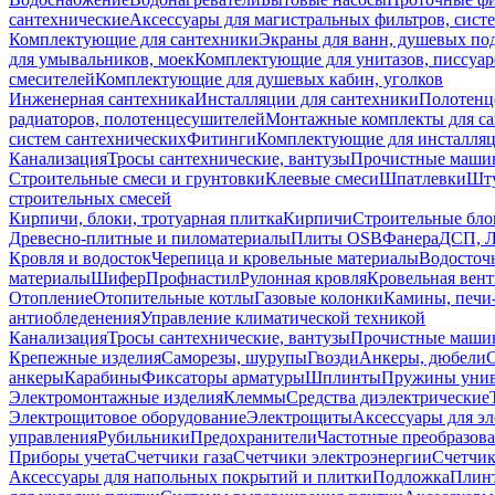
сантехнические
Аксессуары для магистральных фильтров, сист
Комплектующие для сантехники
Экраны для ванн, душевых по
для умывальников, моек
Комплектующие для унитазов, писсуар
смесителей
Комплектующие для душевых кабин, уголков
Инженерная сантехника
Инсталляции для сантехники
Полотенц
радиаторов, полотенцесушителей
Монтажные комплекты для с
систем сантехнических
Фитинги
Комплектующие для инсталля
Канализация
Тросы сантехнические, вантузы
Прочистные маши
Строительные смеси и грунтовки
Клеевые смеси
Шпатлевки
Шту
строительных смесей
Кирпичи, блоки, тротуарная плитка
Кирпичи
Строительные бло
Древесно-плитные и пиломатериалы
Плиты OSB
Фанера
ДСП, 
Кровля и водосток
Черепица и кровельные материалы
Водосточ
материалы
Шифер
Профнастил
Рулонная кровля
Кровельная вен
Отопление
Отопительные котлы
Газовые колонки
Камины, печи
антиобледенения
Управление климатической техникой
Канализация
Тросы сантехнические, вантузы
Прочистные маши
Крепежные изделия
Саморезы, шурупы
Гвозди
Анкеры, дюбели
анкеры
Карабины
Фиксаторы арматуры
Шплинты
Пружины унив
Электромонтажные изделия
Клеммы
Средства диэлектрические
Электрощитовое оборудование
Электрощиты
Аксессуары для э
управления
Рубильники
Предохранители
Частотные преобразов
Приборы учета
Счетчики газа
Счетчики электроэнергии
Счетчи
Аксессуары для напольных покрытий и плитки
Подложка
Плинт