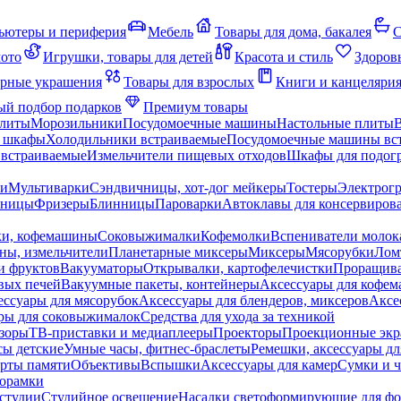
ьютеры и периферия
Мебель
Товары для дома, бакалея
С
мото
Игрушки, товары для детей
Красота и стиль
Здоров
рные украшения
Товары для взрослых
Книги и канцеляри
й подбор подарков
Премиум товары
плиты
Морозильники
Посудомоечные машины
Настольные плиты
 шкафы
Холодильники встраиваемые
Посудомоечные машины вс
встраиваемые
Измельчители пищевых отходов
Шкафы для подогр
чи
Мультиварки
Сэндвичницы, хот-дог мейкеры
Тостеры
Электрог
еницы
Фризеры
Блинницы
Пароварки
Автоклавы для консервиров
ки, кофемашины
Соковыжималки
Кофемолки
Вспениватели молок
ны, измельчители
Планетарные миксеры
Миксеры
Мясорубки
Лом
и фруктов
Вакууматоры
Открывалки, картофелечистки
Проращива
вых печей
Вакуумные пакеты, контейнеры
Аксессуары для кофе
ессуары для мясорубок
Аксессуары для блендеров, миксеров
Аксе
ры для соковыжималок
Средства для ухода за техникой
зоры
ТВ-приставки и медиаплееры
Проекторы
Проекционные эк
сы детские
Умные часы, фитнес-браслеты
Ремешки, аксессуары дл
рты памяти
Объективы
Вспышки
Аксессуары для камер
Сумки и ч
орамки
студии
Студийное освещение
Насадки светоформирующие для фо