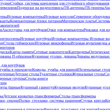
студии
Стойки, системы крепления для студийного оборудования
елевизоров
Подписки на видеосервисы
ТВ-антенны
ТВ-тюнеры
Ак
теры
Игровые компьютеры
Игровые консоли
Серверное оборудов
карты
Компьютерные блоки питания
Материнские платы
Системы
накопителей
ов
Аксессуары для ноутбуков
Очки для компьютера
Рюкзаки для но
контроллеры
Игровые ноутбуки
Игровые компьютеры
Игровые ви
ие
Столы геймерские
Игровые микрофоны
Игровая мультимедиа 
ониторов
диски
Карты памяти
Сетевые накопители
Картридеры
Оптические
иваны П-образные
Кухонные уголки, диваны
Диваны модульные
 для ноутбуков
тумбы в прихожую
Комоды, тумбы для ванной
Пеленальные стол
ьютерные
Детские столы
Туалетные столики
Журнальные столы
Са
денные группы
Столы-книги
ухни
уреты барные
Кухонный гарнитур
Кухонные модули
Кухонные угол
ры
Детские кроватки-трансформеры
Столы-трансформеры
ки, секции
Полки, стеллажи, системы хранения
Стулья, кресла
Ко
емы хранения в прихожую
Вешалки, подставки для зонтов
Банкет