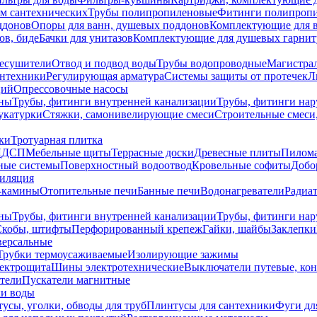
ем сантехнических
Трубы полипропиленовые
Фитинги полипроп
ддонов
Опоры для ванн, душевых поддонов
Комплектующие для 
ов, биде
Бачки для унитазов
Комплектующие для душевых гарнит
есушители
Отвод и подвод воды
Трубы водопроводные
Магистрал
антехники
Регулирующая арматура
Системы защиты от протечек
Л
ций
Опрессовочные насосы
ны
Трубы, фитинги внутренней канализации
Трубы, фитинги на
катурки
Стяжки, самонивелирующие смеси
Строительные смеси,
ки
Тротуарная плитка
ЛДСП
Мебельные щиты
Террасные доски
Древесные плиты
Пилом
ные системы
Поверхностный водоотвод
Кровельные софиты
Добо
тиляция
-камины
Отопительные печи
Банные печи
Водонагреватели
Радиат
ны
Трубы, фитинги внутренней канализации
Трубы, фитинги на
Скобы, штифты
Перфорированный крепеж
Гайки, шайбы
Заклепки
ерсальные
Трубки термоусаживаемые
Изолирующие зажимы
лектрощита
Шины электротехнические
Выключатели путевые, ко
атели
Пускатели магнитные
ки воды
усы, уголки, обводы для труб
Плинтусы для сантехники
Фуги дл