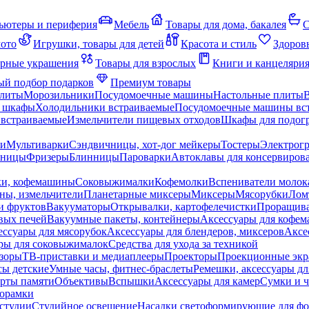
ьютеры и периферия
Мебель
Товары для дома, бакалея
С
мото
Игрушки, товары для детей
Красота и стиль
Здоров
рные украшения
Товары для взрослых
Книги и канцеляри
й подбор подарков
Премиум товары
плиты
Морозильники
Посудомоечные машины
Настольные плиты
 шкафы
Холодильники встраиваемые
Посудомоечные машины вс
встраиваемые
Измельчители пищевых отходов
Шкафы для подогр
чи
Мультиварки
Сэндвичницы, хот-дог мейкеры
Тостеры
Электрог
еницы
Фризеры
Блинницы
Пароварки
Автоклавы для консервиров
ки, кофемашины
Соковыжималки
Кофемолки
Вспениватели молок
ны, измельчители
Планетарные миксеры
Миксеры
Мясорубки
Лом
и фруктов
Вакууматоры
Открывалки, картофелечистки
Проращива
вых печей
Вакуумные пакеты, контейнеры
Аксессуары для кофе
ессуары для мясорубок
Аксессуары для блендеров, миксеров
Аксе
ры для соковыжималок
Средства для ухода за техникой
зоры
ТВ-приставки и медиаплееры
Проекторы
Проекционные эк
сы детские
Умные часы, фитнес-браслеты
Ремешки, аксессуары дл
рты памяти
Объективы
Вспышки
Аксессуары для камер
Сумки и ч
орамки
студии
Студийное освещение
Насадки светоформирующие для фо