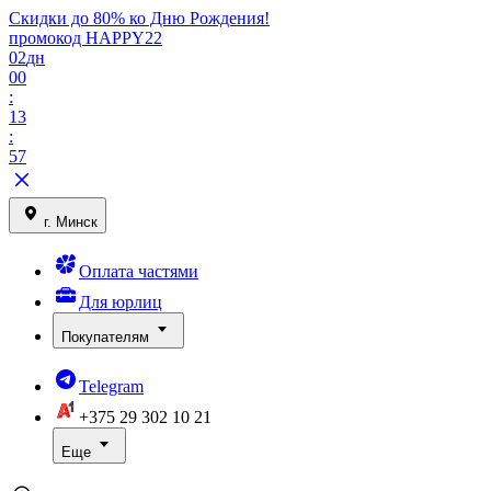
Скидки до 80% ко Дню Рождения!
промокод HAPPY22
02
дн
00
:
13
:
57
г. Минск
Оплата частями
Для юрлиц
Покупателям
Telegram
+375 29
302 10 21
Еще