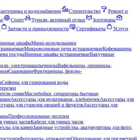
антехника и водоснабжение
Строительство
Ремонт и
ье
Спорт
Туризм, активный отдых
Зоотовары
я
Запчасти и принадлежности
Сертификаты
Услуги
Винные шкафы
Мини-холодильники
траиваемые
Микроволновые печи встраиваемые
Кофемашины
ева посуды
Винные шкафы встраиваемые
Вакуумные
рили, электрошашлычницы
Вафельницы, орешницы,
ания
Сыроварни
Фритюрницы, фондю-
а
Сифоны для газирования воды
терезки
тели семян
Маслобойки, сепараторы бытовые
машин
Аксессуары для мультиварок, хлебопечек
Аксессуары для
ссуары для сушилок овощей и фруктов
Аксессуары для
раны
Профессиональные дисплеи
я умных часов
Кабели для умных часов
ехлы для камер
Зарядные устройства, аккумуляторы для фото,
тостудии
Фотозонты, отражатели
Оборудование для предметной