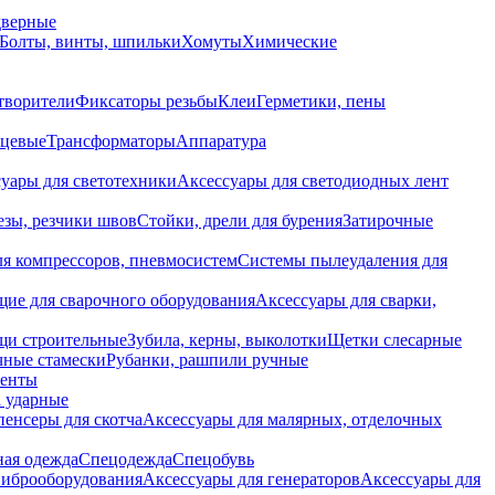
дверные
Болты, винты, шпильки
Хомуты
Химические
творители
Фиксаторы резьбы
Клеи
Герметики, пены
нцевые
Трансформаторы
Аппаратура
уары для светотехники
Аксессуары для светодиодных лент
езы, резчики швов
Стойки, дрели для бурения
Затирочные
ля компрессоров, пневмосистем
Системы пылеудаления для
ие для сварочного оборудования
Аксессуары для сварки,
щи строительные
Зубила, керны, выколотки
Щетки слесарные
чные стамески
Рубанки, рашпили ручные
енты
 ударные
енсеры для скотча
Аксессуары для малярных, отделочных
ная одежда
Спецодежда
Спецобувь
виброоборудования
Аксессуары для генераторов
Аксессуары для