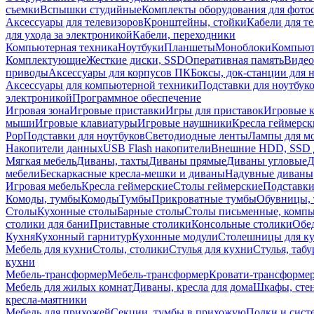
съемки
Вспышки студийные
Комплекты оборудования для фото
Аксессуары для телевизоров
Кронштейны, стойки
Кабели для т
для ухода за электроникой
Кабели, переходники
Компьютерная техника
Ноутбуки
Планшеты
Моноблоки
Компью
Комплектующие
Жесткие диски, SSD
Оперативная память
Видео
приводы
Аксессуары для корпусов ПК
Боксы, док-станции для 
Аксессуары для компьютерной техники
Подставки для ноутбук
электроникой
Программное обеспечение
Игровая зона
Игровые приставки
Игры для приставок
Игровые 
мыши
Игровые клавиатуры
Игровые наушники
Кресла геймерск
Pop
Подставки для ноутбуков
Светодиодные ленты
Лампы для м
Накопители данных
USB Flash накопители
Внешние HDD, SSD 
Мягкая мебель
Диваны, тахты
Диваны прямые
Диваны угловые
Д
мебели
Бескаркасные кресла-мешки и диваны
Надувные диваны
Игровая мебель
Кресла геймерские
Столы геймерские
Подставки
Комоды, тумбы
Комоды
Тумбы
Прикроватные тумбы
Обувницы, 
Столы
Кухонные столы
Барные столы
Столы письменные, комп
столики для бани
Приставные столики
Консольные столики
Обе
Кухня
Кухонный гарнитур
Кухонные модули
Столешницы для к
Мебель для кухни
Столы, столики
Стулья для кухни
Стулья, таб
кухни
Мебель-трансформер
Мебель-трансформер
Кровати-трансформе
Мебель для жилых комнат
Диваны, кресла для дома
Шкафы, стен
кресла-маятники
Мебель для прихожей
Секции, тумбы в прихожую
Полки и сист