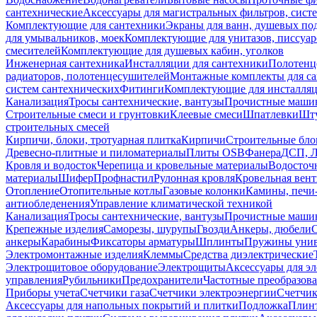
сантехнические
Аксессуары для магистральных фильтров, сист
Комплектующие для сантехники
Экраны для ванн, душевых по
для умывальников, моек
Комплектующие для унитазов, писсуар
смесителей
Комплектующие для душевых кабин, уголков
Инженерная сантехника
Инсталляции для сантехники
Полотенц
радиаторов, полотенцесушителей
Монтажные комплекты для с
систем сантехнических
Фитинги
Комплектующие для инсталля
Канализация
Тросы сантехнические, вантузы
Прочистные маши
Строительные смеси и грунтовки
Клеевые смеси
Шпатлевки
Шту
строительных смесей
Кирпичи, блоки, тротуарная плитка
Кирпичи
Строительные бло
Древесно-плитные и пиломатериалы
Плиты OSB
Фанера
ДСП, 
Кровля и водосток
Черепица и кровельные материалы
Водосточ
материалы
Шифер
Профнастил
Рулонная кровля
Кровельная вен
Отопление
Отопительные котлы
Газовые колонки
Камины, печи
антиобледенения
Управление климатической техникой
Канализация
Тросы сантехнические, вантузы
Прочистные маши
Крепежные изделия
Саморезы, шурупы
Гвозди
Анкеры, дюбели
анкеры
Карабины
Фиксаторы арматуры
Шплинты
Пружины унив
Электромонтажные изделия
Клеммы
Средства диэлектрические
Электрощитовое оборудование
Электрощиты
Аксессуары для э
управления
Рубильники
Предохранители
Частотные преобразов
Приборы учета
Счетчики газа
Счетчики электроэнергии
Счетчи
Аксессуары для напольных покрытий и плитки
Подложка
Плинт