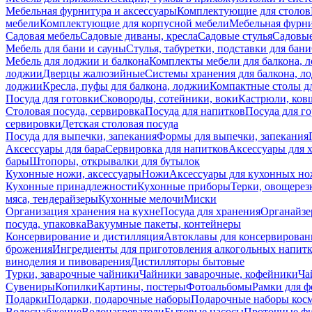
Мебельная фурнитура и аксессуары
Комплектующие для столов
мебели
Комплектующие для корпусной мебели
Мебельная фурн
Садовая мебель
Садовые диваны, кресла
Садовые стулья
Садовые
Мебель для бани и сауны
Стулья, табуретки, подставки для бани
Мебель для лоджии и балкона
Комплекты мебели для балкона, 
лоджии
Дверцы жалюзийные
Системы хранения для балкона, л
лоджии
Кресла, пуфы для балкона, лоджии
Компактные столы дл
Посуда для готовки
Сковороды, сотейники, воки
Кастрюли, ков
Столовая посуда, сервировка
Посуда для напитков
Посуда для г
сервировки
Детская столовая посуда
Посуда для выпечки, запекания
Формы для выпечки, запекания
Аксессуары для бара
Сервировка для напитков
Аксессуары для 
бары
Штопоры, открывалки для бутылок
Кухонные ножи, аксессуары
Ножи
Аксессуары для кухонных н
Кухонные принадлежности
Кухонные приборы
Терки, овощерез
мяса, тендерайзеры
Кухонные мелочи
Миски
Организация хранения на кухне
Посуда для хранения
Органайзе
посуда, упаковка
Вакуумные пакеты, контейнеры
Консервирование и дистилляция
Автоклавы для консервирован
брожения
Ингредиенты для приготовления алкогольных напит
виноделия и пивоварения
Дистилляторы бытовые
Турки, заварочные чайники
Чайники заварочные, кофейники
Ча
Сувениры
Копилки
Картины, постеры
Фотоальбомы
Рамки для ф
Подарки
Подарки, подарочные наборы
Подарочные наборы косм
Водоснабжение
Водонагреватели
Бытовые насосы
Проточные фи