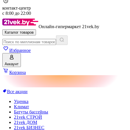
контакт-центр
с
8:00
до
22:00
Онлайн-гипермаркет 21vek.by
Каталог товаров
Избранное
Аккаунт
Корзина
Все акции
Уценка
Климат
Батуты бассейны
21vek СТРОЙ
21vek ДОМ
21vek БИЗНЕС