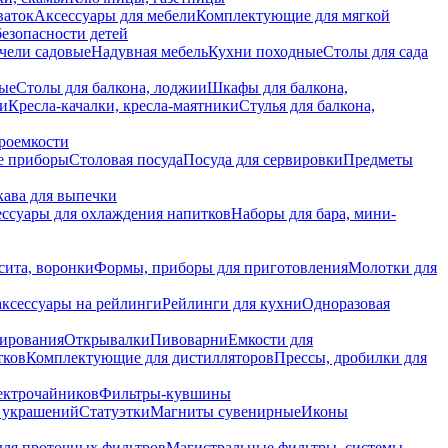
ваток
Аксессуары для мебели
Комплектующие для мягкой
безопасности детей
чели садовые
Надувная мебель
Кухни походные
Столы для сада
вые
Столы для балкона, лоджии
Шкафы для балкона,
ии
Кресла-качалки, кресла-маятники
Стулья для балкона,
роемкости
е приборы
Столовая посуда
Посуда для сервировки
Предметы
укава для выпечки
ссуары для охлаждения напитков
Наборы для бара, мини-
сита, воронки
Формы, приборы для приготовления
Молотки для
аксессуары на рейлинги
Рейлинги для кухни
Одноразовая
вирования
Открывалки
Пивоварни
Емкости для
тков
Комплектующие для дистилляторов
Прессы, дробилки для
лектрочайников
Фильтры-кувшины
я украшений
Статуэтки
Магниты сувенирные
Иконы
ля проточных фильтров
Магистральные фильтры, системы