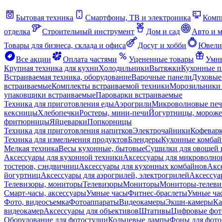
Бытовая техника
Смартфоны, ТВ и электроника
Комп
отделка
Строительный инструмент
Дом и сад
Авто и 
Товары для бизнеса, склада и офиса
Досуг и хобби
Ювели
Все акции
Оплата частями
Уцененные товары
Умны
Крупная техника для кухни
Холодильники
Вытяжки
Кухонные 
Встраиваемая техника, оборудование
Варочные панели
Духовые
встраиваемые
Комплекты встраиваемой техники
Морозильники 
упаковщики встраиваемые
Пароварки встраиваемые
Техника для приготовления еды
Аэрогрили
Микроволновые пе
кексницы
Хлебопечки
Ростеры, мини-печи
Йогуртницы, морож
фритюрницы
Яйцеварки
Попкорницы
Техника для приготовления напитков
Электрочайники
Кофевар
Техника для измельчения продуктов
Блендеры
Кухонные комбай
Мелкая техника
Весы кухонные, бытовые
Сушилки для овощей 
Аксессуары для кухонной техники
Аксессуары для микроволно
тостеров, сэндвичниц
Аксессуары для кухонных комбайнов
Акс
йогуртниц
Аксессуары для аэрогрилей, электрогрилей
Аксессуа
Телевизоры, мониторы
Телевизоры
Мониторы
Мониторы-телеви
Смарт-часы, аксессуары
Умные часы
Фитнес-браслеты
Умные ча
Фото, видеосъемка
Фотоаппараты
Видеокамеры
Экшн-камеры
Ка
видеокамер
Аксессуары для объективов
Штативы
Цифровые фот
Оборудование для фотостудии
Кольцевые лампы
Фоны для фото