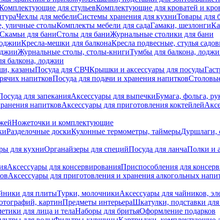
Комплектующие для стульев
Комплектующие для кроватей и кро
итура
Чехлы для мебели
Системы хранения для кухни
Товары для 
, уличные столы
Комплекты мебели для сада
Гамаки, шезлонги
Ка
Скамьи для бани
Столы для бани
Журнальные столики для бани
лоджии
Кресла-мешки для балкона
Кресла подвесные, стулья садо
оджии
Журнальные столы, столы-книги
Тумбы для балкона, лодж
я балкона, лоджии
ши, казаны
Посуда для СВЧ
Крышки и аксессуары для посуды
Гаст
орячих напитков
Посуда для подачи и хранения напитков
Столовы
Посуда для запекания
Аксессуары для выпечки
Бумага, фольга, р
хранения напитков
Аксессуары для приготовления коктейлей
Аксе
ожей
Ножеточки и комплектующие
ки
Разделочные доски
Кухонные термометры, таймеры
Дуршлаги, 
ры для кухни
Органайзеры для специй
Посуда для ланча
Полки и 
ия
Аксессуары для консервирования
Приспособления для консер
ков
Аксессуары для приготовления и хранения алкогольных напи
йники для плиты
Турки, молочники
Аксессуары для чайников, э
отографий, картин
Предметы интерьера
Шкатулки, подставки дл
етики для лица и тела
Наборы для бритья
Оформление подарков
льтры для воды
Фильтры-кувшины
Картриджи, комплектующие д