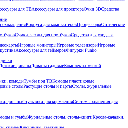
сессуары для ТВ
Аксессуары для проектора
Очки 3D
Средства
ание
 охлаждения
Корпуса для компьютеров
Процессоры
Оптические
утбуков
Сумки, чехлы для ноутбуков
Средства для ухода за
деокарты
Игровые мониторы
Игровые телевизоры
Игровые
акустика
Аксессуары для геймеров
Фигурки Funko
 диски
Детские диваны
Диваны садовые
Комплекты мягкой
ики, комоды
Тумбы под ТВ
Комоды пластиковые
довые столы
Растущие столы и парты
Столы, журнальные
ки, диваны
Стульчики для кормления
Системы хранения для
моды и тумбы
Журнальные столы, столы-книги
Кресла-качалки,
ки, скамьи
Ключницы, газетницы