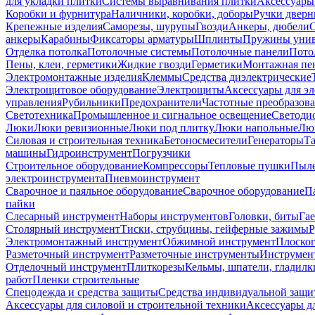
для укладки плитки
Системы выравнивания плитки
Аксессуары
Коробки и фурнитура
Наличники, коробки, доборы
Ручки дверн
Крепежные изделия
Саморезы, шурупы
Гвозди
Анкеры, дюбели
анкеры
Карабины
Фиксаторы арматуры
Шплинты
Пружины унив
Отделка потолка
Потолочные системы
Потолочные панели
Пото
Пены, клеи, герметики
Жидкие гвозди
Герметики
Монтажная пе
Электромонтажные изделия
Клеммы
Средства диэлектрические
Электрощитовое оборудование
Электрощиты
Аксессуары для э
управления
Рубильники
Предохранители
Частотные преобразов
Светотехника
Промышленное и сигнальное освещение
Светоди
Люки
Люки ревизионные
Люки под плитку
Люки напольные
Люк
Силовая и строительная техника
Бетоносмесители
Генераторы
Та
машины
Гидроинструмент
Погрузчики
Строительное оборудование
Компрессоры
Тепловые пушки
Пыле
электроинструмента
Пневмоинструмент
Сварочное и паяльное оборудование
Сварочное оборудование
П
пайки
Слесарный инструмент
Наборы инструментов
Головки, биты
Га
Столярный инструмент
Тиски, струбцины, гейферные зажимы
Р
Электромонтажный инструмент
Обжимной инструмент
Плоског
Разметочный инструмент
Разметочные инструменты
Инструмент
Отделочный инструмент
Плиткорезы
Кельмы, шпатели, гладилк
работ
Пленки строительные
Спецодежда и средства защиты
Средства индивидуальной защ
Аксессуары для силовой и строительной техники
Аксессуары дл