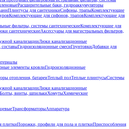
иленовые
Расширительные баки, гидроаккумуляторы
ванн
Плинтусы для сантехники
Сифоны, трапы
Комплектующие
уров
Комплектующие для сифонов, трапов
Комплектующие для
ьные фильтры, системы сантехнические
Комплектующие для
юки сантехнические
Аксессуары для магистральных фильтров,
ружной канализации
Люки канализационные
 составы
Гидроизоляционные смеси
Грунтовки
Добавки для
атериалы
рные элементы кровли
Гидроизоляционные
оры отопления, батареи
Теплый пол
Теплые плинтусы
Системы
ружной канализации
Люки канализационные
Болты, винты, шпильки
Хомуты
Химические
нцевые
Трансформаторы
Аппаратура
я плитки
Порожки, профили для пола и плитки
Приспособления