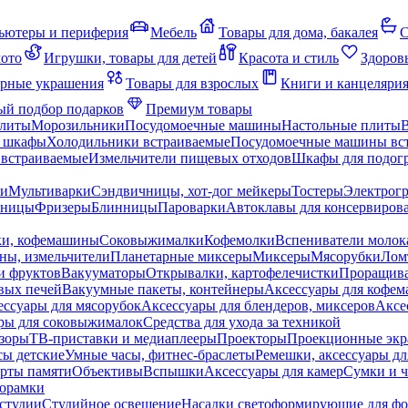
ьютеры и периферия
Мебель
Товары для дома, бакалея
С
мото
Игрушки, товары для детей
Красота и стиль
Здоров
рные украшения
Товары для взрослых
Книги и канцеляри
й подбор подарков
Премиум товары
плиты
Морозильники
Посудомоечные машины
Настольные плиты
 шкафы
Холодильники встраиваемые
Посудомоечные машины вс
встраиваемые
Измельчители пищевых отходов
Шкафы для подогр
чи
Мультиварки
Сэндвичницы, хот-дог мейкеры
Тостеры
Электрог
еницы
Фризеры
Блинницы
Пароварки
Автоклавы для консервиров
ки, кофемашины
Соковыжималки
Кофемолки
Вспениватели молок
ны, измельчители
Планетарные миксеры
Миксеры
Мясорубки
Лом
и фруктов
Вакууматоры
Открывалки, картофелечистки
Проращива
вых печей
Вакуумные пакеты, контейнеры
Аксессуары для кофе
ессуары для мясорубок
Аксессуары для блендеров, миксеров
Аксе
ры для соковыжималок
Средства для ухода за техникой
зоры
ТВ-приставки и медиаплееры
Проекторы
Проекционные эк
сы детские
Умные часы, фитнес-браслеты
Ремешки, аксессуары дл
рты памяти
Объективы
Вспышки
Аксессуары для камер
Сумки и ч
орамки
студии
Студийное освещение
Насадки светоформирующие для фо