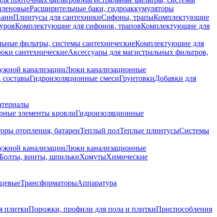
иленовые
Расширительные баки, гидроаккумуляторы
ванн
Плинтусы для сантехники
Сифоны, трапы
Комплектующие
уров
Комплектующие для сифонов, трапов
Комплектующие для
ьные фильтры, системы сантехнические
Комплектующие для
юки сантехнические
Аксессуары для магистральных фильтров,
ружной канализации
Люки канализационные
 составы
Гидроизоляционные смеси
Грунтовки
Добавки для
атериалы
рные элементы кровли
Гидроизоляционные
оры отопления, батареи
Теплый пол
Теплые плинтусы
Системы
ружной канализации
Люки канализационные
Болты, винты, шпильки
Хомуты
Химические
нцевые
Трансформаторы
Аппаратура
я плитки
Порожки, профили для пола и плитки
Приспособления