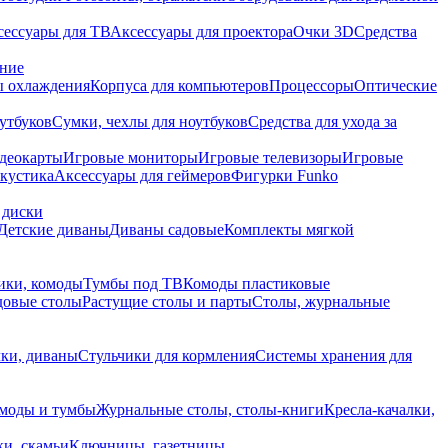
сессуары для ТВ
Аксессуары для проектора
Очки 3D
Средства
ание
 охлаждения
Корпуса для компьютеров
Процессоры
Оптические
утбуков
Сумки, чехлы для ноутбуков
Средства для ухода за
деокарты
Игровые мониторы
Игровые телевизоры
Игровые
акустика
Аксессуары для геймеров
Фигурки Funko
 диски
Детские диваны
Диваны садовые
Комплекты мягкой
ики, комоды
Тумбы под ТВ
Комоды пластиковые
довые столы
Растущие столы и парты
Столы, журнальные
ки, диваны
Стульчики для кормления
Системы хранения для
моды и тумбы
Журнальные столы, столы-книги
Кресла-качалки,
ки, скамьи
Ключницы, газетницы