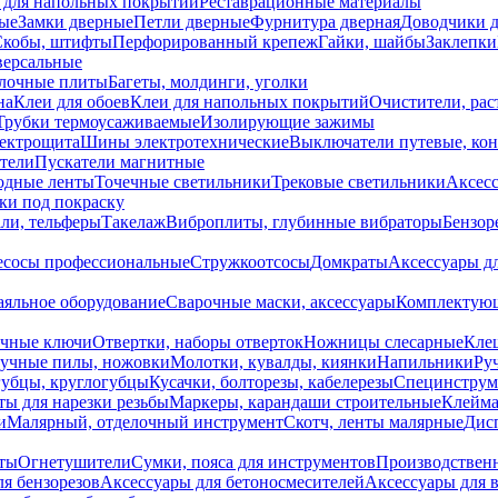
 для напольных покрытий
Реставрационные материалы
ые
Замки дверные
Петли дверные
Фурнитура дверная
Доводчики 
Скобы, штифты
Перфорированный крепеж
Гайки, шайбы
Заклепки
ерсальные
лочные плиты
Багеты, молдинги, уголки
на
Клеи для обоев
Клеи для напольных покрытий
Очистители, рас
Трубки термоусаживаемые
Изолирующие зажимы
лектрощита
Шины электротехнические
Выключатели путевые, ко
атели
Пускатели магнитные
одные ленты
Точечные светильники
Трековые светильники
Аксесс
и под покраску
ли, тельферы
Такелаж
Виброплиты, глубинные вибраторы
Бензор
сосы профессиональные
Стружкоотсосы
Домкраты
Аксессуары д
аяльное оборудование
Сварочные маски, аксессуары
Комплектующ
ечные ключи
Отвертки, наборы отверток
Ножницы слесарные
Кле
учные пилы, ножовки
Молотки, кувалды, киянки
Напильники
Ру
убцы, круглогубцы
Кусачки, болторезы, кабелерезы
Специнструм
ы для нарезки резьбы
Маркеры, карандаши строительные
Клейма
и
Малярный, отделочный инструмент
Скотч, ленты малярные
Дисп
иты
Огнетушители
Сумки, пояса для инструментов
Производствен
я бензорезов
Аксессуары для бетоносмесителей
Аксессуары для 