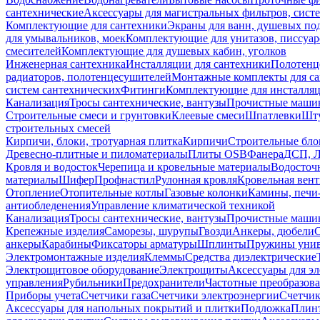
сантехнические
Аксессуары для магистральных фильтров, сист
Комплектующие для сантехники
Экраны для ванн, душевых по
для умывальников, моек
Комплектующие для унитазов, писсуар
смесителей
Комплектующие для душевых кабин, уголков
Инженерная сантехника
Инсталляции для сантехники
Полотенц
радиаторов, полотенцесушителей
Монтажные комплекты для с
систем сантехнических
Фитинги
Комплектующие для инсталля
Канализация
Тросы сантехнические, вантузы
Прочистные маши
Строительные смеси и грунтовки
Клеевые смеси
Шпатлевки
Шту
строительных смесей
Кирпичи, блоки, тротуарная плитка
Кирпичи
Строительные бло
Древесно-плитные и пиломатериалы
Плиты OSB
Фанера
ДСП, 
Кровля и водосток
Черепица и кровельные материалы
Водосточ
материалы
Шифер
Профнастил
Рулонная кровля
Кровельная вен
Отопление
Отопительные котлы
Газовые колонки
Камины, печи
антиобледенения
Управление климатической техникой
Канализация
Тросы сантехнические, вантузы
Прочистные маши
Крепежные изделия
Саморезы, шурупы
Гвозди
Анкеры, дюбели
анкеры
Карабины
Фиксаторы арматуры
Шплинты
Пружины унив
Электромонтажные изделия
Клеммы
Средства диэлектрические
Электрощитовое оборудование
Электрощиты
Аксессуары для э
управления
Рубильники
Предохранители
Частотные преобразов
Приборы учета
Счетчики газа
Счетчики электроэнергии
Счетчи
Аксессуары для напольных покрытий и плитки
Подложка
Плинт