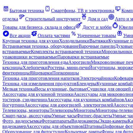
Бытовая техника
Смартфоны, ТВ и электроника
Комп
отделка
Строительный инструмент
Дом и сад
Авто и 
Товары для бизнеса, склада и офиса
Досуг и хобби
Ювели
Все акции
Оплата частями
Уцененные товары
Умны
Крупная техника для кухни
Холодильники
Вытяжки
Кухонные 
Встраиваемая техника, оборудование
Варочные панели
Духовые
встраиваемые
Комплекты встраиваемой техники
Морозильники 
упаковщики встраиваемые
Пароварки встраиваемые
Техника для приготовления еды
Аэрогрили
Микроволновые пе
кексницы
Хлебопечки
Ростеры, мини-печи
Йогуртницы, морож
фритюрницы
Яйцеварки
Попкорницы
Техника для приготовления напитков
Электрочайники
Кофевар
Техника для измельчения продуктов
Блендеры
Кухонные комбай
Мелкая техника
Весы кухонные, бытовые
Сушилки для овощей 
Аксессуары для кухонной техники
Аксессуары для микроволно
тостеров, сэндвичниц
Аксессуары для кухонных комбайнов
Акс
йогуртниц
Аксессуары для аэрогрилей, электрогрилей
Аксессуа
Телевизоры, мониторы
Телевизоры
Мониторы
Мониторы-телеви
Смарт-часы, аксессуары
Умные часы
Фитнес-браслеты
Умные ча
Фото, видеосъемка
Фотоаппараты
Видеокамеры
Экшн-камеры
Ка
видеокамер
Аксессуары для объективов
Штативы
Цифровые фот
Оборудование для фотостудии
Кольцевые лампы
Фоны для фото