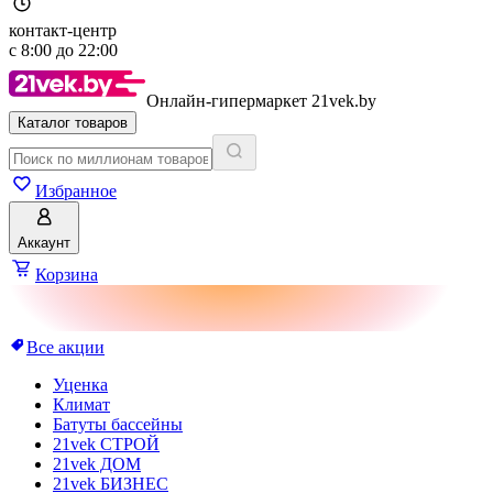
контакт-центр
с
8:00
до
22:00
Онлайн-гипермаркет 21vek.by
Каталог товаров
Избранное
Аккаунт
Корзина
Все акции
Уценка
Климат
Батуты бассейны
21vek СТРОЙ
21vek ДОМ
21vek БИЗНЕС