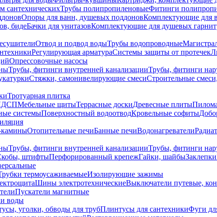
ем сантехнических
Трубы полипропиленовые
Фитинги полипроп
ддонов
Опоры для ванн, душевых поддонов
Комплектующие для 
ов, биде
Бачки для унитазов
Комплектующие для душевых гарнит
есушители
Отвод и подвод воды
Трубы водопроводные
Магистрал
антехники
Регулирующая арматура
Системы защиты от протечек
Л
ций
Опрессовочные насосы
ны
Трубы, фитинги внутренней канализации
Трубы, фитинги на
катурки
Стяжки, самонивелирующие смеси
Строительные смеси,
ки
Тротуарная плитка
ЛДСП
Мебельные щиты
Террасные доски
Древесные плиты
Пилом
ные системы
Поверхностный водоотвод
Кровельные софиты
Добо
тиляция
-камины
Отопительные печи
Банные печи
Водонагреватели
Радиат
ны
Трубы, фитинги внутренней канализации
Трубы, фитинги на
Скобы, штифты
Перфорированный крепеж
Гайки, шайбы
Заклепки
ерсальные
Трубки термоусаживаемые
Изолирующие зажимы
лектрощита
Шины электротехнические
Выключатели путевые, ко
атели
Пускатели магнитные
ки воды
усы, уголки, обводы для труб
Плинтусы для сантехники
Фуги дл