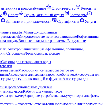
антехника и водоснабжение
Строительство
Ремонт и
ье
Спорт
Туризм, активный отдых
Зоотовары
я
Запчасти и принадлежности
Сертификаты
Услуги
Винные шкафы
Мини-холодильники
траиваемые
Микроволновые печи встраиваемые
Кофемашины
ева посуды
Винные шкафы встраиваемые
Вакуумные
рили, электрошашлычницы
Вафельницы, орешницы,
ания
Сыроварни
Фритюрницы, фондю-
а
Сифоны для газирования воды
терезки
тели семян
Маслобойки, сепараторы бытовые
машин
Аксессуары для мультиварок, хлебопечек
Аксессуары для
ссуары для сушилок овощей и фруктов
Аксессуары для
раны
Профессиональные дисплеи
я умных часов
Кабели для умных часов
ехлы для камер
Зарядные устройства, аккумуляторы для фото,
тостудии
Фотозонты, отражатели
Оборудование для предметной