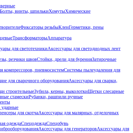
дверные
Болты, винты, шпильки
Хомуты
Химические
творители
Фиксаторы резьбы
Клеи
Герметики, пены
нцевые
Трансформаторы
Аппаратура
уары для светотехники
Аксессуары для светодиодных лент
езы, резчики швов
Стойки, дрели для бурения
Затирочные
ля компрессоров, пневмосистем
Системы пылеудаления для
ие для сварочного оборудования
Аксессуары для сварки,
щи строительные
Зубила, керны, выколотки
Щетки слесарные
чные стамески
Рубанки, рашпили ручные
енты
 ударные
енсеры для скотча
Аксессуары для малярных, отделочных
ная одежда
Спецодежда
Спецобувь
виброоборудования
Аксессуары для генераторов
Аксессуары для