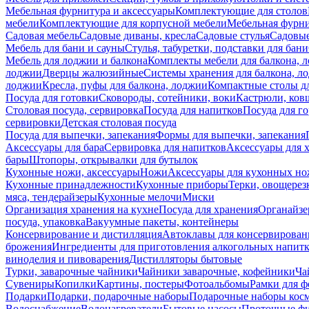
Мебельная фурнитура и аксессуары
Комплектующие для столов
мебели
Комплектующие для корпусной мебели
Мебельная фурн
Садовая мебель
Садовые диваны, кресла
Садовые стулья
Садовые
Мебель для бани и сауны
Стулья, табуретки, подставки для бани
Мебель для лоджии и балкона
Комплекты мебели для балкона, 
лоджии
Дверцы жалюзийные
Системы хранения для балкона, л
лоджии
Кресла, пуфы для балкона, лоджии
Компактные столы дл
Посуда для готовки
Сковороды, сотейники, воки
Кастрюли, ков
Столовая посуда, сервировка
Посуда для напитков
Посуда для г
сервировки
Детская столовая посуда
Посуда для выпечки, запекания
Формы для выпечки, запекания
Аксессуары для бара
Сервировка для напитков
Аксессуары для 
бары
Штопоры, открывалки для бутылок
Кухонные ножи, аксессуары
Ножи
Аксессуары для кухонных н
Кухонные принадлежности
Кухонные приборы
Терки, овощерез
мяса, тендерайзеры
Кухонные мелочи
Миски
Организация хранения на кухне
Посуда для хранения
Органайзе
посуда, упаковка
Вакуумные пакеты, контейнеры
Консервирование и дистилляция
Автоклавы для консервирован
брожения
Ингредиенты для приготовления алкогольных напит
виноделия и пивоварения
Дистилляторы бытовые
Турки, заварочные чайники
Чайники заварочные, кофейники
Ча
Сувениры
Копилки
Картины, постеры
Фотоальбомы
Рамки для ф
Подарки
Подарки, подарочные наборы
Подарочные наборы косм
Водоснабжение
Водонагреватели
Бытовые насосы
Проточные фи