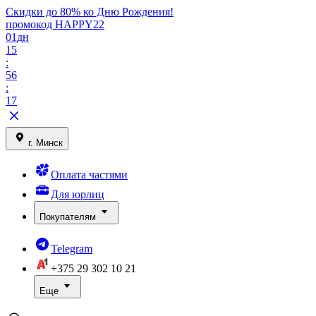
Скидки до 80% ко Дню Рождения!
промокод HAPPY22
01
дн
15
:
56
:
17
г. Минск
Оплата частями
Для юрлиц
Покупателям
Telegram
+375 29
302 10 21
Еще