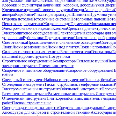
для укладки плитки
Системы выравнивания плитки
Аксессуары
Коробки и фурнитура
Наличники, коробки, доборы
Ручки дверн
Крепежные изделия
Саморезы, шурупы
Гвозди
Анкеры, дюбели
анкеры
Карабины
Фиксаторы арматуры
Шплинты
Пружины унив
Отделка потолка
Потолочные системы
Потолочные панели
Пото
Пены, клеи, герметики
Жидкие гвозди
Герметики
Монтажная пе
Электромонтажные изделия
Клеммы
Средства диэлектрические
Электрощитовое оборудование
Электрощиты
Аксессуары для э
управления
Рубильники
Предохранители
Частотные преобразов
Светотехника
Промышленное и сигнальное освещение
Светоди
Люки
Люки ревизионные
Люки под плитку
Люки напольные
Люк
Силовая и строительная техника
Бетоносмесители
Генераторы
Та
машины
Гидроинструмент
Погрузчики
Строительное оборудование
Компрессоры
Тепловые пушки
Пыле
электроинструмента
Пневмоинструмент
Сварочное и паяльное оборудование
Сварочное оборудование
П
пайки
Слесарный инструмент
Наборы инструментов
Головки, биты
Га
Столярный инструмент
Тиски, струбцины, гейферные зажимы
Р
Электромонтажный инструмент
Обжимной инструмент
Плоског
Разметочный инструмент
Разметочные инструменты
Инструмент
Отделочный инструмент
Плиткорезы
Кельмы, шпатели, гладилк
работ
Пленки строительные
Спецодежда и средства защиты
Средства индивидуальной защ
Аксессуары для силовой и строительной техники
Аксессуары дл