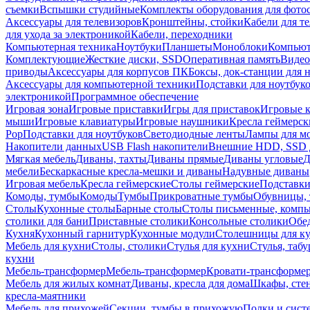
съемки
Вспышки студийные
Комплекты оборудования для фото
Аксессуары для телевизоров
Кронштейны, стойки
Кабели для т
для ухода за электроникой
Кабели, переходники
Компьютерная техника
Ноутбуки
Планшеты
Моноблоки
Компью
Комплектующие
Жесткие диски, SSD
Оперативная память
Видео
приводы
Аксессуары для корпусов ПК
Боксы, док-станции для 
Аксессуары для компьютерной техники
Подставки для ноутбук
электроникой
Программное обеспечение
Игровая зона
Игровые приставки
Игры для приставок
Игровые 
мыши
Игровые клавиатуры
Игровые наушники
Кресла геймерск
Pop
Подставки для ноутбуков
Светодиодные ленты
Лампы для м
Накопители данных
USB Flash накопители
Внешние HDD, SSD 
Мягкая мебель
Диваны, тахты
Диваны прямые
Диваны угловые
Д
мебели
Бескаркасные кресла-мешки и диваны
Надувные диваны
Игровая мебель
Кресла геймерские
Столы геймерские
Подставки
Комоды, тумбы
Комоды
Тумбы
Прикроватные тумбы
Обувницы, 
Столы
Кухонные столы
Барные столы
Столы письменные, комп
столики для бани
Приставные столики
Консольные столики
Обе
Кухня
Кухонный гарнитур
Кухонные модули
Столешницы для к
Мебель для кухни
Столы, столики
Стулья для кухни
Стулья, таб
кухни
Мебель-трансформер
Мебель-трансформер
Кровати-трансформе
Мебель для жилых комнат
Диваны, кресла для дома
Шкафы, стен
кресла-маятники
Мебель для прихожей
Секции, тумбы в прихожую
Полки и сист