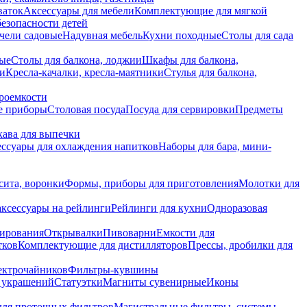
ваток
Аксессуары для мебели
Комплектующие для мягкой
безопасности детей
чели садовые
Надувная мебель
Кухни походные
Столы для сада
вые
Столы для балкона, лоджии
Шкафы для балкона,
ии
Кресла-качалки, кресла-маятники
Стулья для балкона,
роемкости
е приборы
Столовая посуда
Посуда для сервировки
Предметы
укава для выпечки
ссуары для охлаждения напитков
Наборы для бара, мини-
сита, воронки
Формы, приборы для приготовления
Молотки для
аксессуары на рейлинги
Рейлинги для кухни
Одноразовая
вирования
Открывалки
Пивоварни
Емкости для
тков
Комплектующие для дистилляторов
Прессы, дробилки для
лектрочайников
Фильтры-кувшины
я украшений
Статуэтки
Магниты сувенирные
Иконы
ля проточных фильтров
Магистральные фильтры, системы