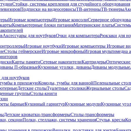
студии
Стойки, системы крепления для студийного оборудования
елевизоров
Подписки на видеосервисы
ТВ-антенны
ТВ-тюнеры
Ак
теры
Игровые компьютеры
Игровые консоли
Серверное оборудов
карты
Компьютерные блоки питания
Материнские платы
Системы
накопителей
ов
Аксессуары для ноутбуков
Очки для компьютера
Рюкзаки для но
контроллеры
Игровые ноутбуки
Игровые компьютеры
Игровые ви
ие
Столы геймерские
Игровые микрофоны
Игровая мультимедиа 
ониторов
диски
Карты памяти
Сетевые накопители
Картридеры
Оптические
иваны П-образные
Кухонные уголки, диваны
Диваны модульные
 для ноутбуков
тумбы в прихожую
Комоды, тумбы для ванной
Пеленальные стол
ьютерные
Детские столы
Туалетные столики
Журнальные столы
Са
денные группы
Столы-книги
ухни
уреты барные
Кухонный гарнитур
Кухонные модули
Кухонные угол
ры
Детские кроватки-трансформеры
Столы-трансформеры
ки, секции
Полки, стеллажи, системы хранения
Стулья, кресла
Ко
емы хранения в прихожую
Вешалки, подставки для зонтов
Банкет