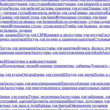
Комплектующие для стульев
Комплектующие для кроватей и кро
итура
Чехлы для мебели
Системы хранения для кухни
Товары для 
, уличные столы
Комплекты мебели для сада
Гамаки, шезлонги
Ка
Скамьи для бани
Столы для бани
Журнальные столики для бани
лоджии
Кресла-мешки для балкона
Кресла подвесные, стулья садо
оджии
Журнальные столы, столы-книги
Тумбы для балкона, лодж
я балкона, лоджии
ши, казаны
Посуда для СВЧ
Крышки и аксессуары для посуды
Гаст
орячих напитков
Посуда для подачи и хранения напитков
Столовы
Посуда для запекания
Аксессуары для выпечки
Бумага, фольга, р
хранения напитков
Аксессуары для приготовления коктейлей
Аксе
ожей
Ножеточки и комплектующие
ки
Разделочные доски
Кухонные термометры, таймеры
Дуршлаги, 
ры для кухни
Органайзеры для специй
Посуда для ланча
Полки и 
ия
Аксессуары для консервирования
Приспособления для консер
ков
Аксессуары для приготовления и хранения алкогольных напи
йники для плиты
Турки, молочники
Аксессуары для чайников, э
отографий, картин
Предметы интерьера
Шкатулки, подставки дл
етики для лица и тела
Наборы для бритья
Оформление подарков
льтры для воды
Фильтры-кувшины
Картриджи, комплектующие д