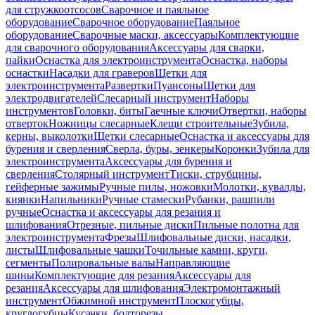
для стружкоотсосов
Сварочное и паяльное
оборудование
Сварочное оборудование
Паяльное
оборудование
Сварочные маски, аксессуары
Комплектующие
для сварочного оборудования
Аксессуары для сварки,
пайки
Оснастка для электроинструмента
Оснастка, наборы
оснастки
Насадки для граверов
Щетки для
электроинструмента
Развертки
Пуансоны
Щетки для
электродвигателей
Слесарный инструмент
Наборы
инструментов
Головки, биты
Гаечные ключи
Отвертки, наборы
отверток
Ножницы слесарные
Клещи строительные
Зубила,
керны, выколотки
Щетки слесарные
Оснастка и аксессуары для
бурения и сверления
Сверла, буры, зенкеры
Коронки
Зубила для
электроинструмента
Аксессуары для бурения и
сверления
Столярный инструмент
Тиски, струбцины,
гейферные зажимы
Ручные пилы, ножовки
Молотки, кувалды,
киянки
Напильники
Ручные стамески
Рубанки, рашпили
ручные
Оснастка и аксессуары для резания и
шлифования
Отрезные, пильные диски
Пильные полотна для
электроинструмента
Фрезы
Шлифовальные диски, насадки,
листы
Шлифовальные чашки
Точильные камни, круги,
сегменты
Полировальные валы
Направляющие
шины
Комплектующие для резания
Аксессуары для
резания
Аксессуары для шлифования
Электромонтажный
инструмент
Обжимной инструмент
Плоскогубцы,
круглогубцы
Кусачки, болторезы,