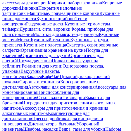
аксессуары для ковров
Коврики, наборы ковриков
Ковровые
дорожки
Циновки
Покрытия напольные
тафтинговые
Защитные, грязезащитные коврики
Кухонные
принадлежности
Кухонные приборы
Терки,
овощерезки
Разделочные доски
Кухонные термометры,
таймеры
Дуршлаги, сита, воронки
Формы, приборы для
приготовления
Молотки для мяса, тендерайзеры
Кухонные
мелочи
Миски
Кухонный текстиль
Кухонные фартуки,
прихватки
Кухонные полотенца
Скатерти, сервировочные
салфетки
Организация хранения на кухне
Посуда для
хранения
Органайзеры для кухни
Органайзеры для
специй
Посуда для ланча
Полки и аксессуары на
рейлинги
Рейлинги для кухни
Одноразовая посуда,
упаковка
Вакуумные пакеты,
контейнеры
Бакалея
Кофе
Чай
Цикорий, какао, горячий
шоколад
Сиропы и топпинги
Консервирование и
дистилляция
Автоклавы для консервирования
Аксессуары для
консервирования
Приспособления для
консервирования
Открывалки
Пивоварни
Емкости для
брожения
Ингредиенты для приготовления алкогольных
напитков
Аксессуары для приготовления и хранения
алкогольных напитков
Комплектующие для
дистилляторов
Прессы, дробилки для виноделия и
пивоварения
Дистилляторы бытовые
Уборочный
инвентарь
Швабры, насадки
Ведра, тазы для уборки
Наборы