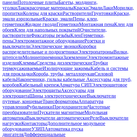
панели
Потолочные плиты
Багеты, молдинги,
уголки
Лакокрасочные материалы
Краски
Эмали
Лаки
Морилки,
пропитки
Колеры для краски
Растворители
Грунтовки
Краски,
эмали аэрозольные
Краски, эмали
Пены, клеи,
герметики
Жидкие гвозди
Герметики
Монтажная пена
Клеи для
обоев
Клеи для напольных покрытий
Очистители,
растворители
Фиксаторы резьбы
Клеи
Герметики,
пены
Электромонтажное оборудование
Розетки и
выключатели
Электрические звонки
Коробки
распределительные и подрозетники
Электропатроны
Вилки,
штепсели
Молниеприемники
Заземление
Электромонтажные
изделия
Клеммы
Средства диэлектрические
Трубки
термоусаживаемые
Изолирующие зажимы
Кабель и системы
для прокладки
Короба, трубы, металлорукав
Силовой
кабель
Наконечники, гильзы кабельные
Аксессуары для труб,
коробов
Кабельный крепеж
Арматура СИП
Электрощитовое
оборудование
Электрощиты
Аксессуары для
электрощита
Шины электротехнические
Выключатели
путевые, концевые
Трансформаторы
Аппаратура
управления
Рубильники
Предохранители
Частотные
преобразователи
Пускатели магнитные
Модульная
автоматика
Выключатели автоматические
Реле
Выключатели
нагрузки
Контакторы
Дополнительное модульное
оборудование
УЗИП
Автоматика пуска
двигателя
Дифференциальные