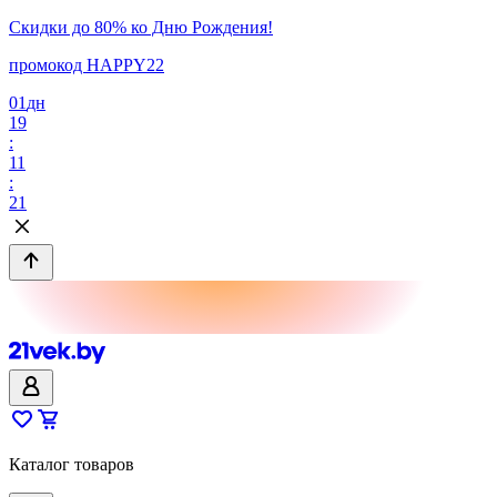
Скидки до 80% ко Дню Рождения!
промокод HAPPY22
01
дн
19
:
11
:
21
Каталог товаров