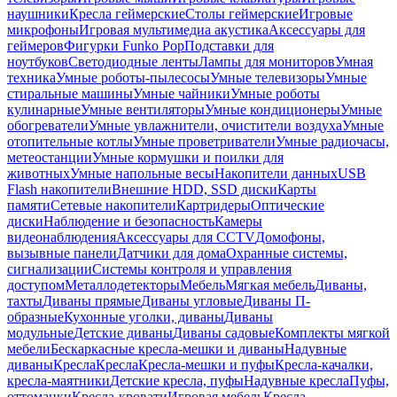
наушники
Кресла геймерские
Столы геймерские
Игровые
микрофоны
Игровая мультимедиа акустика
Аксессуары для
геймеров
Фигурки Funko Pop
Подставки для
ноутбуков
Светодиодные ленты
Лампы для мониторов
Умная
техника
Умные роботы-пылесосы
Умные телевизоры
Умные
стиральные машины
Умные чайники
Умные роботы
кулинарные
Умные вентиляторы
Умные кондиционеры
Умные
обогреватели
Умные увлажнители, очистители воздуха
Умные
отопительные котлы
Умные проветриватели
Умные радиочасы,
метеостанции
Умные кормушки и поилки для
животных
Умные напольные весы
Накопители данных
USB
Flash накопители
Внешние HDD, SSD диски
Карты
памяти
Сетевые накопители
Картридеры
Оптические
диски
Наблюдение и безопасность
Камеры
видеонаблюдения
Аксессуары для CCTV
Домофоны,
вызывные панели
Датчики для дома
Охранные системы,
сигнализации
Системы контроля и управления
доступом
Металлодетекторы
Мебель
Мягкая мебель
Диваны,
тахты
Диваны прямые
Диваны угловые
Диваны П-
образные
Кухонные уголки, диваны
Диваны
модульные
Детские диваны
Диваны садовые
Комплекты мягкой
мебели
Бескаркасные кресла-мешки и диваны
Надувные
диваны
Кресла
Кресла
Кресла-мешки и пуфы
Кресла-качалки,
кресла-маятники
Детские кресла, пуфы
Надувные кресла
Пуфы,
оттоманки
Кресла-кровати
Игровая мебель
Кресла