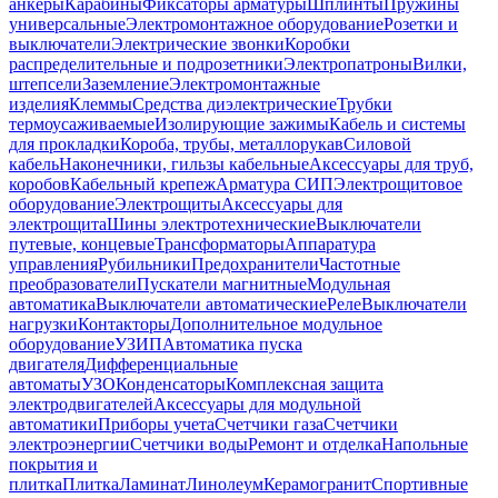
анкеры
Карабины
Фиксаторы арматуры
Шплинты
Пружины
универсальные
Электромонтажное оборудование
Розетки и
выключатели
Электрические звонки
Коробки
распределительные и подрозетники
Электропатроны
Вилки,
штепсели
Заземление
Электромонтажные
изделия
Клеммы
Средства диэлектрические
Трубки
термоусаживаемые
Изолирующие зажимы
Кабель и системы
для прокладки
Короба, трубы, металлорукав
Силовой
кабель
Наконечники, гильзы кабельные
Аксессуары для труб,
коробов
Кабельный крепеж
Арматура СИП
Электрощитовое
оборудование
Электрощиты
Аксессуары для
электрощита
Шины электротехнические
Выключатели
путевые, концевые
Трансформаторы
Аппаратура
управления
Рубильники
Предохранители
Частотные
преобразователи
Пускатели магнитные
Модульная
автоматика
Выключатели автоматические
Реле
Выключатели
нагрузки
Контакторы
Дополнительное модульное
оборудование
УЗИП
Автоматика пуска
двигателя
Дифференциальные
автоматы
УЗО
Конденсаторы
Комплексная защита
электродвигателей
Аксессуары для модульной
автоматики
Приборы учета
Счетчики газа
Счетчики
электроэнергии
Счетчики воды
Ремонт и отделка
Напольные
покрытия и
плитка
Плитка
Ламинат
Линолеум
Керамогранит
Спортивные