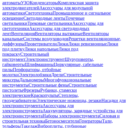
автоматы
УЗО
Конденсаторы
Комплексная защита
электродвигателей
Аксессуары для модульной
автоматики
Светотехника
Промышленное и сигнальное
освещение
Светодиодные ленты
Точечные
светильники
Трековые светильники
Аксессуары для
светотехники
Аксессуары для светодиодных
лент
Вентиляция
Вентиляторы вытяжные
Вентиляторы
канальные
Системы воздуховодов
Решетки вентиляционные,
диффузоры
Проветриватели
Люки
Люки ревизионные
Люки
под плитку
Люки напольные
Люки под
покраску
Строительный
инструмент
Электроинструмент
Шуруповерты,
гайковерты
Шлифмашины
Циркулярные, сабельные
пилы
Перфораторы, отбойные
молотки
Электролобзики
Дрели
Строительные
миксеры
Дальномеры
Многофункциональные
инструменты
Строительные фены
Строительные
пистолеты
Фрезеры
Рубанки, стамески
электрические
Краскопульты
Степлеры,
гвоздезабиватели
Электрические ножницы, резаки
Насадки для
электроинструмента
Аксессуары для
электроинструмента
Аккумуляторы, зарядные устройства для
электроинструмента
Наборы электроинструмента
Силовая и
строительная техника
Бетоносмесители
Генераторы
Тали,
тельферы
Такелаж
Виброплиты, глубинные