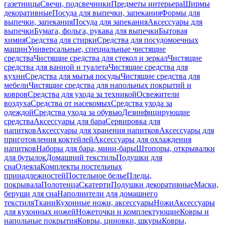
газетницы
Свечи, подсвечники
Предметы интерьера
Ширмы
декоративные
Посуда для выпечки, запекания
Формы для
выпечки, запекания
Посуда для запекания
Аксессуары для
выпечки
Бумага, фольга, рукава для выпечки
Бытовая
химия
Средства для стирки
Средства для посудомоечных
машин
Универсальные, специальные чистящие
средства
Чистящие средства для стекол и зеркал
Чистящие
средства для ванной и туалета
Чистящие средства для
кухни
Средства для мытья посуды
Чистящие средства для
мебели
Чистящие средства для напольных покрытий и
ковров
Средства для ухода за техникой
Освежители
воздуха
Средства от насекомых
Средства ухода за
одеждой
Средства ухода за обувью
Дезинфицирующие
средства
Аксессуары для бара
Сервировка для
напитков
Аксессуары для хранения напитков
Аксессуары для
приготовления коктейлей
Аксессуары для охлаждения
напитков
Наборы для бара, мини-бары
Штопоры, открывалки
для бутылок
Домашний текстиль
Подушки для
сна
Одеяла
Комплекты постельных
принадлежностей
Постельное белье
Пледы,
покрывала
Полотенца
Скатерти
Подушки декоративные
Маски,
беруши для сна
Наполнители для домашнего
текстиля
Ткани
Кухонные ножи, аксессуары
Ножи
Аксессуары
для кухонных ножей
Ножеточки и комплектующие
Ковры и
напольные покрытия
Ковры, циновки, шкуры
Ковры,