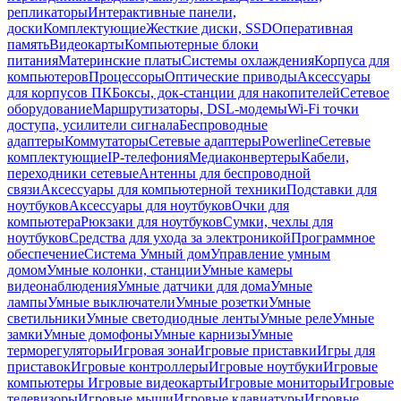
репликаторы
Интерактивные панели,
доски
Комплектующие
Жесткие диски, SSD
Оперативная
память
Видеокарты
Компьютерные блоки
питания
Материнские платы
Системы охлаждения
Корпуса для
компьютеров
Процессоры
Оптические приводы
Аксессуары
для корпусов ПК
Боксы, док-станции для накопителей
Сетевое
оборудование
Маршрутизаторы, DSL-модемы
Wi-Fi точки
доступа, усилители сигнала
Беспроводные
адаптеры
Коммутаторы
Сетевые адаптеры
Powerline
Сетевые
комплектующие
IP-телефония
Медиаконвертеры
Кабели,
переходники сетевые
Антенны для беспроводной
связи
Аксессуары для компьютерной техники
Подставки для
ноутбуков
Аксессуары для ноутбуков
Очки для
компьютера
Рюкзаки для ноутбуков
Сумки, чехлы для
ноутбуков
Средства для ухода за электроникой
Программное
обеспечение
Система Умный дом
Управление умным
домом
Умные колонки, станции
Умные камеры
видеонаблюдения
Умные датчики для дома
Умные
лампы
Умные выключатели
Умные розетки
Умные
светильники
Умные светодиодные ленты
Умные реле
Умные
замки
Умные домофоны
Умные карнизы
Умные
терморегуляторы
Игровая зона
Игровые приставки
Игры для
приставок
Игровые контроллеры
Игровые ноутбуки
Игровые
компьютеры
Игровые видеокарты
Игровые мониторы
Игровые
телевизоры
Игровые мыши
Игровые клавиатуры
Игровые