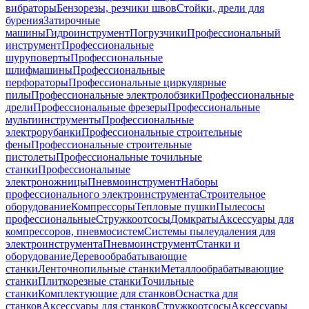
вибраторы
Бензорезы, резчики швов
Стойки, дрели для
бурения
Затирочные
машины
Гидроинструмент
Погрузчики
Профессиональный
инструмент
Профессиональные
шуруповерты
Профессиональные
шлифмашины
Профессиональные
перфораторы
Профессиональные циркулярные
пилы
Профессиональные электролобзики
Профессиональные
дрели
Профессиональные фрезеры
Профессиональные
мультиинструменты
Профессиональные
электрорубанки
Профессиональные строительные
фены
Профессиональные строительные
пистолеты
Профессиональные точильные
станки
Профессиональные
электроножницы
Пневмоинструмент
Наборы
профессионального электроинструмента
Строительное
оборудование
Компрессоры
Тепловые пушки
Пылесосы
профессиональные
Стружкоотсосы
Домкраты
Аксессуары для
компрессоров, пневмосистем
Системы пылеудаления для
электроинструмента
Пневмоинструмент
Станки и
оборудование
Деревообрабатывающие
станки
Ленточнопильные станки
Металлообрабатывающие
станки
Плиткорезные станки
Точильные
станки
Комплектующие для станков
Оснастка для
станков
Аксессуары для станков
Стружкоотсосы
Аксессуары