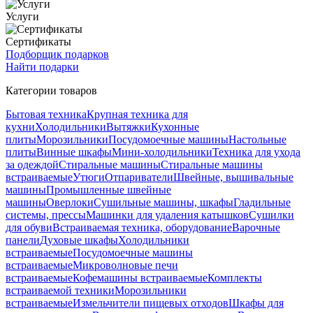
Услуги
Сертификаты
Подборщик подарков
Найти подарки
Категории товаров
Бытовая техника
Крупная техника для
кухни
Холодильники
Вытяжки
Кухонные
плиты
Морозильники
Посудомоечные машины
Настольные
плиты
Винные шкафы
Мини-холодильники
Техника для ухода
за одеждой
Стиральные машины
Стиральные машины
встраиваемые
Утюги
Отпариватели
Швейные, вышивальные
машины
Промышленные швейные
машины
Оверлоки
Сушильные машины, шкафы
Гладильные
системы, прессы
Машинки для удаления катышков
Сушилки
для обуви
Встраиваемая техника, оборудование
Варочные
панели
Духовые шкафы
Холодильники
встраиваемые
Посудомоечные машины
встраиваемые
Микроволновые печи
встраиваемые
Кофемашины встраиваемые
Комплекты
встраиваемой техники
Морозильники
встраиваемые
Измельчители пищевых отходов
Шкафы для