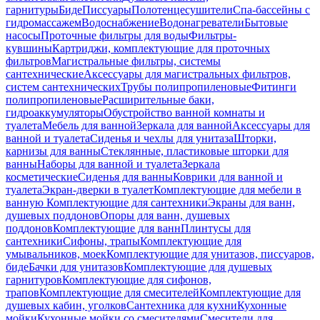
гарнитуры
Биде
Писсуары
Полотенцесушители
Спа-бассейны с
гидромассажем
Водоснабжение
Водонагреватели
Бытовые
насосы
Проточные фильтры для воды
Фильтры-
кувшины
Картриджи, комплектующие для проточных
фильтров
Магистральные фильтры, системы
сантехнические
Аксессуары для магистральных фильтров,
систем сантехнических
Трубы полипропиленовые
Фитинги
полипропиленовые
Расширительные баки,
гидроаккумуляторы
Обустройство ванной комнаты и
туалета
Мебель для ванной
Зеркала для ванной
Аксессуары для
ванной и туалета
Сиденья и чехлы для унитаза
Шторки,
карнизы для ванны
Стеклянные, пластиковые шторки для
ванны
Наборы для ванной и туалета
Зеркала
косметические
Сиденья для ванны
Коврики для ванной и
туалета
Экран-дверки в туалет
Комплектующие для мебели в
ванную
Комплектующие для сантехники
Экраны для ванн,
душевых поддонов
Опоры для ванн, душевых
поддонов
Комплектующие для ванн
Плинтусы для
сантехники
Сифоны, трапы
Комплектующие для
умывальников, моек
Комплектующие для унитазов, писсуаров,
биде
Бачки для унитазов
Комплектующие для душевых
гарнитуров
Комплектующие для сифонов,
трапов
Комплектующие для смесителей
Комплектующие для
душевых кабин, уголков
Сантехника для кухни
Кухонные
мойки
Кухонные мойки со смесителями
Смесители для