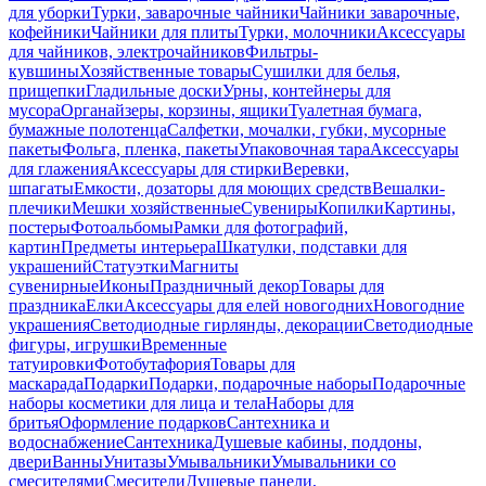
для уборки
Турки, заварочные чайники
Чайники заварочные,
кофейники
Чайники для плиты
Турки, молочники
Аксессуары
для чайников, электрочайников
Фильтры-
кувшины
Хозяйственные товары
Сушилки для белья,
прищепки
Гладильные доски
Урны, контейнеры для
мусора
Органайзеры, корзины, ящики
Туалетная бумага,
бумажные полотенца
Салфетки, мочалки, губки, мусорные
пакеты
Фольга, пленка, пакеты
Упаковочная тара
Аксессуары
для глажения
Аксессуары для стирки
Веревки,
шпагаты
Емкости, дозаторы для моющих средств
Вешалки-
плечики
Мешки хозяйственные
Сувениры
Копилки
Картины,
постеры
Фотоальбомы
Рамки для фотографий,
картин
Предметы интерьера
Шкатулки, подставки для
украшений
Статуэтки
Магниты
сувенирные
Иконы
Праздничный декор
Товары для
праздника
Елки
Аксессуары для елей новогодних
Новогодние
украшения
Светодиодные гирлянды, декорации
Светодиодные
фигуры, игрушки
Временные
татуировки
Фотобутафория
Товары для
маскарада
Подарки
Подарки, подарочные наборы
Подарочные
наборы косметики для лица и тела
Наборы для
бритья
Оформление подарков
Сантехника и
водоснабжение
Сантехника
Душевые кабины, поддоны,
двери
Ванны
Унитазы
Умывальники
Умывальники со
смесителями
Смесители
Душевые панели,