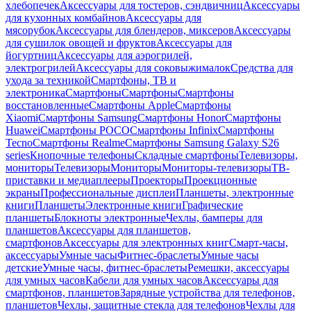
хлебопечек
Аксессуары для тостеров, сэндвичниц
Аксессуары
для кухонных комбайнов
Аксессуары для
мясорубок
Аксессуары для блендеров, миксеров
Аксессуары
для сушилок овощей и фруктов
Аксессуары для
йогуртниц
Аксессуары для аэрогрилей,
электрогрилей
Аксессуары для соковыжималок
Средства для
ухода за техникой
Смартфоны, ТВ и
электроника
Смартфоны
Смартфоны
Смартфоны
восстановленные
Смартфоны Apple
Смартфоны
Xiaomi
Смартфоны Samsung
Смартфоны Honor
Смартфоны
Huawei
Смартфоны POCO
Смартфоны Infinix
Смартфоны
Tecno
Смартфоны Realme
Смартфоны Samsung Galaxy S26
series
Кнопочные телефоны
Складные смартфоны
Телевизоры,
мониторы
Телевизоры
Мониторы
Мониторы-телевизоры
ТВ-
приставки и медиаплееры
Проекторы
Проекционные
экраны
Профессиональные дисплеи
Планшеты, электронные
книги
Планшеты
Электронные книги
Графические
планшеты
Блокноты электронные
Чехлы, бамперы для
планшетов
Аксессуары для планшетов,
смартфонов
Аксессуары для электронных книг
Смарт-часы,
аксессуары
Умные часы
Фитнес-браслеты
Умные часы
детские
Умные часы, фитнес-браслеты
Ремешки, аксессуары
для умных часов
Кабели для умных часов
Аксессуары для
смартфонов, планшетов
Зарядные устройства для телефонов,
планшетов
Чехлы, защитные стекла для телефонов
Чехлы для