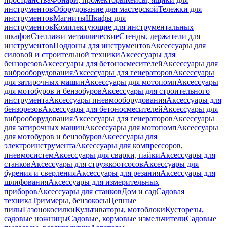
инструментов
Оборудование для мастерской
Тележки для
инструментов
Магниты
Шкафы для
инструментов
Комплектующие для инструментальных
шкафов
Стеллажи металлические
Стенды, держатели для
инструментов
Поддоны для инструментов
Аксессуары для
силовой и строительной техники
Аксессуары для
бензорезов
Аксессуары для бетоносмесителей
Аксессуары для
виброоборудования
Аксессуары для генераторов
Аксессуары
для затирочных машин
Аксессуары для мотопомп
Аксессуары
для мотобуров и бензобуров
Аксессуары для строительного
инструмента
Аксессуары пневмооборудования
Аксессуары для
бензорезов
Аксессуары для бетоносмесителей
Аксессуары для
виброоборудования
Аксессуары для генераторов
Аксессуары
для затирочных машин
Аксессуары для мотопомп
Аксессуары
для мотобуров и бензобуров
Аксессуары для
электроинструмента
Аксессуары для компрессоров,
пневмосистем
Аксессуары для сварки, пайки
Аксессуары для
станков
Аксессуары для стружкоотсосов
Аксессуары для
бурения и сверления
Аксессуары для резания
Аксессуары для
шлифования
Аксессуары для измерительных
приборов
Аксессуары для станков
Дом и сад
Садовая
техника
Триммеры, бензокосы
Цепные
пилы
Газонокосилки
Культиваторы, мотоблоки
Кусторезы,
садовые ножницы
Садовые, кормовые измельчители
Садовые