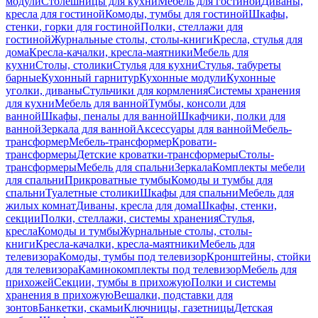
модули
Столешницы для кухни
Мебель для гостиной
Диваны,
кресла для гостиной
Комоды, тумбы для гостиной
Шкафы,
стенки, горки для гостиной
Полки, стеллажи для
гостиной
Журнальные столы, столы-книги
Кресла, стулья для
дома
Кресла-качалки, кресла-маятники
Мебель для
кухни
Столы, столики
Стулья для кухни
Стулья, табуреты
барные
Кухонный гарнитур
Кухонные модули
Кухонные
уголки, диваны
Стульчики для кормления
Системы хранения
для кухни
Мебель для ванной
Тумбы, консоли для
ванной
Шкафы, пеналы для ванной
Шкафчики, полки для
ванной
Зеркала для ванной
Аксессуары для ванной
Мебель-
трансформер
Мебель-трансформер
Кровати-
трансформеры
Детские кроватки-трансформеры
Столы-
трансформеры
Мебель для спальни
Зеркала
Комплекты мебели
для спальни
Прикроватные тумбы
Комоды и тумбы для
спальни
Туалетные столики
Шкафы для спальни
Мебель для
жилых комнат
Диваны, кресла для дома
Шкафы, стенки,
секции
Полки, стеллажи, системы хранения
Стулья,
кресла
Комоды и тумбы
Журнальные столы, столы-
книги
Кресла-качалки, кресла-маятники
Мебель для
телевизора
Комоды, тумбы под телевизор
Кронштейны, стойки
для телевизора
Каминокомплекты под телевизор
Мебель для
прихожей
Секции, тумбы в прихожую
Полки и системы
хранения в прихожую
Вешалки, подставки для
зонтов
Банкетки, скамьи
Ключницы, газетницы
Детская