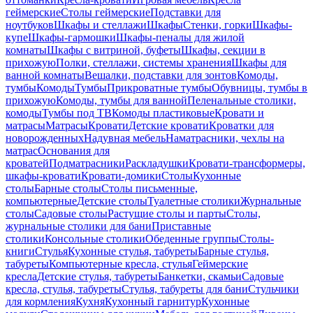
геймерские
Столы геймерские
Подставки для
ноутбуков
Шкафы и стеллажи
Шкафы
Стенки, горки
Шкафы-
купе
Шкафы-гармошки
Шкафы-пеналы для жилой
комнаты
Шкафы с витриной, буфеты
Шкафы, секции в
прихожую
Полки, стеллажи, системы хранения
Шкафы для
ванной комнаты
Вешалки, подставки для зонтов
Комоды,
тумбы
Комоды
Тумбы
Прикроватные тумбы
Обувницы, тумбы в
прихожую
Комоды, тумбы для ванной
Пеленальные столики,
комоды
Тумбы под ТВ
Комоды пластиковые
Кровати и
матрасы
Матрасы
Кровати
Детские кровати
Кроватки для
новорожденных
Надувная мебель
Наматрасники, чехлы на
матрас
Основания для
кроватей
Подматрасники
Раскладушки
Кровати-трансформеры,
шкафы-кровати
Кровати-домики
Столы
Кухонные
столы
Барные столы
Столы письменные,
компьютерные
Детские столы
Туалетные столики
Журнальные
столы
Садовые столы
Растущие столы и парты
Столы,
журнальные столики для бани
Приставные
столики
Консольные столики
Обеденные группы
Столы-
книги
Стулья
Кухонные стулья, табуреты
Барные стулья,
табуреты
Компьютерные кресла, стулья
Геймерские
кресла
Детские стулья, табуреты
Банкетки, скамьи
Садовые
кресла, стулья, табуреты
Стулья, табуреты для бани
Стульчики
для кормления
Кухня
Кухонный гарнитур
Кухонные