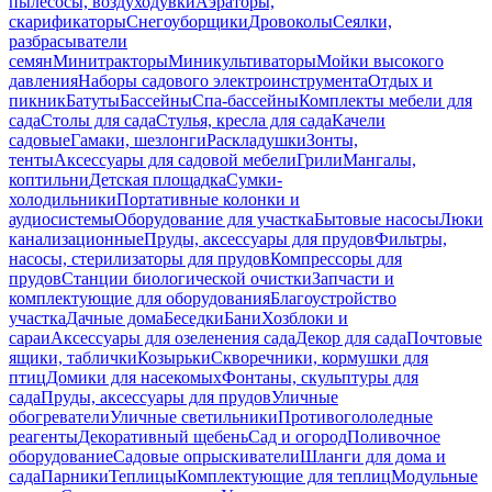
пылесосы, воздуходувки
Аэраторы,
скарификаторы
Снегоуборщики
Дровоколы
Сеялки,
разбрасыватели
семян
Минитракторы
Миникультиваторы
Мойки высокого
давления
Наборы садового электроинструмента
Отдых и
пикник
Батуты
Бассейны
Спа-бассейны
Комплекты мебели для
сада
Столы для сада
Стулья, кресла для сада
Качели
садовые
Гамаки, шезлонги
Раскладушки
Зонты,
тенты
Аксессуары для садовой мебели
Грили
Мангалы,
коптильни
Детская площадка
Сумки-
холодильники
Портативные колонки и
аудиосистемы
Оборудование для участка
Бытовые насосы
Люки
канализационные
Пруды, аксессуары для прудов
Фильтры,
насосы, стерилизаторы для прудов
Компрессоры для
прудов
Станции биологической очистки
Запчасти и
комплектующие для оборудования
Благоустройство
участка
Дачные дома
Беседки
Бани
Хозблоки и
сараи
Аксессуары для озеленения сада
Декор для сада
Почтовые
ящики, таблички
Козырьки
Скворечники, кормушки для
птиц
Домики для насекомых
Фонтаны, скульптуры для
сада
Пруды, аксессуары для прудов
Уличные
обогреватели
Уличные светильники
Противогололедные
реагенты
Декоративный щебень
Сад и огород
Поливочное
оборудование
Садовые опрыскиватели
Шланги для дома и
сада
Парники
Теплицы
Комплектующие для теплиц
Модульные