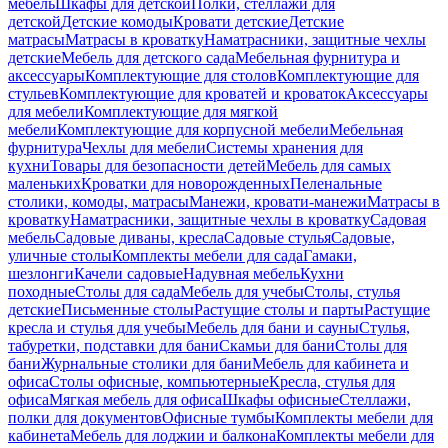
мебель
Шкафы для детской
Полки, стеллажи для
детской
Детские комоды
Кровати детские
Детские
матрасы
Матрасы в кроватку
Наматрасники, защитные чехлы
детские
Мебель для детского сада
Мебельная фурнитура и
аксессуары
Комплектующие для столов
Комплектующие для
стульев
Комплектующие для кроватей и кроваток
Аксессуары
для мебели
Комплектующие для мягкой
мебели
Комплектующие для корпусной мебели
Мебельная
фурнитура
Чехлы для мебели
Системы хранения для
кухни
Товары для безопасности детей
Мебель для самых
маленьких
Кроватки для новорожденных
Пеленальные
столики, комоды, матрасы
Манежи, кровати-манежи
Матрасы в
кроватку
Наматрасники, защитные чехлы в кроватку
Садовая
мебель
Садовые диваны, кресла
Садовые стулья
Садовые,
уличные столы
Комплекты мебели для сада
Гамаки,
шезлонги
Качели садовые
Надувная мебель
Кухни
походные
Столы для сада
Мебель для учебы
Столы, стулья
детские
Письменные столы
Растущие столы и парты
Растущие
кресла и стулья для учебы
Мебель для бани и сауны
Стулья,
табуретки, подставки для бани
Скамьи для бани
Столы для
бани
Журнальные столики для бани
Мебель для кабинета и
офиса
Столы офисные, компьютерные
Кресла, стулья для
офиса
Мягкая мебель для офиса
Шкафы офисные
Стеллажи,
полки для документов
Офисные тумбы
Комплекты мебели для
кабинета
Мебель для лоджии и балкона
Комплекты мебели для