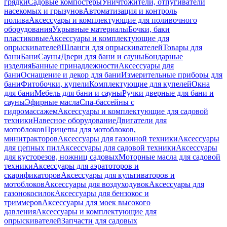
грядки
Садовые компостеры
Уничтожители, отпугиватели
насекомых и грызунов
Автоматизация и контроль
полива
Аксессуары и комплектующие для поливочного
оборудования
Укрывные материалы
Бочки, баки
пластиковые
Аксессуары и комплектующие для
опрыскивателей
Шланги для опрыскивателей
Товары для
бани
Бани
Сауны
Двери для бани и сауны
Бондарные
изделия
Банные принадлежности
Аксессуары для
бани
Оснащение и декор для бани
Измерительные приборы для
бани
Фитобочки, купели
Комплектующие для купелей
Окна
для бани
Мебель для бани и сауны
Ручки дверные для бани и
сауны
Эфирные масла
Спа-бассейны с
гидромассажем
Аксессуары и комплектующие для садовой
техники
Навесное оборудование
Двигатели для
мотоблоков
Прицепы для мотоблоков,
минитракторов
Аксессуары для газонной техники
Аксессуары
для цепных пил
Аксессуары для садовой техники
Аксессуары
для кусторезов, ножниц садовых
Моторные масла для садовой
техники
Аксессуары для аэратоторов и
скарификаторов
Аксессуары для культиваторов и
мотоблоков
Аксессуары для воздуходувок
Аксессуары для
газонокосилок
Аксессуары для бензокос и
триммеров
Аксессуары для моек высокого
давления
Аксессуары и комплектующие для
опрыскивателей
Запчасти для садовых