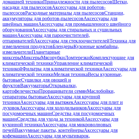
домашней техники
Принадлежности для пылесосов
Щетки,
насадки для пылесосов
Аксессуары для роботов-
пылесосов
Расходные материалы для пылесосов
Станции,
аккумуляторы для роботов-пылесосов
Аксессуары для
швейных машин
Аксессуары для промышленного швейного
оборудования
Аксессуары для стиральных и сушильных
машин
Аксессуары для пароочистителей,
отпаривателей
Аксессуары для стеклоочистителей
Техника для
измельчения продуктов
Блендеры
Кухонные комбайны,
измельчители
Планетарные
миксеры
Миксеры
Мясорубки
Ломтерезки
Комплектующие для
климатической техники
Управление климатической
техникой
Фильтры для климатической техники
Аксессуары для
климатической техники
Мелкая техника
Весы кухонные,
бытовые
Сушилки для овощей и
фруктов
Вакууматоры
Открывалки,
картофелечистки
Проращиватели семян
Маслобойки,
сепараторы бытовые
Аксессуары для крупной
техники
Аксессуары для вытяжек
Аксессуары для плит и
духовок
Аксессуары для холодильников
Аксессуары для
посудомоечных машин
Средства для посудомоечных
машин
Средства для ухода за техникой
Аксессуары для
кухонной техники
Аксессуары для микроволновых
печей
Вакуумные пакеты, контейнеры
Аксессуары для
кофемашин
Аксессуары для мультиварок,