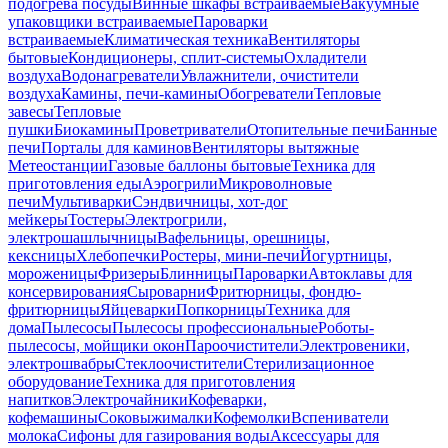
подогрева посуды
Винные шкафы встраиваемые
Вакуумные
упаковщики встраиваемые
Пароварки
встраиваемые
Климатическая техника
Вентиляторы
бытовые
Кондиционеры, сплит-системы
Охладители
воздуха
Водонагреватели
Увлажнители, очистители
воздуха
Камины, печи-камины
Обогреватели
Тепловые
завесы
Тепловые
пушки
Биокамины
Проветриватели
Отопительные печи
Банные
печи
Порталы для каминов
Вентиляторы вытяжные
Метеостанции
Газовые баллоны бытовые
Техника для
приготовления еды
Аэрогрили
Микроволновые
печи
Мультиварки
Сэндвичницы, хот-дог
мейкеры
Тостеры
Электрогрили,
электрошашлычницы
Вафельницы, орешницы,
кексницы
Хлебопечки
Ростеры, мини-печи
Йогуртницы,
мороженицы
Фризеры
Блинницы
Пароварки
Автоклавы для
консервирования
Сыроварни
Фритюрницы, фондю-
фритюрницы
Яйцеварки
Попкорницы
Техника для
дома
Пылесосы
Пылесосы профессиональные
Роботы-
пылесосы, мойщики окон
Пароочистители
Электровеники,
электрошвабры
Стеклоочистители
Стерилизационное
оборудование
Техника для приготовления
напитков
Электрочайники
Кофеварки,
кофемашины
Соковыжималки
Кофемолки
Вспениватели
молока
Сифоны для газирования воды
Аксессуары для