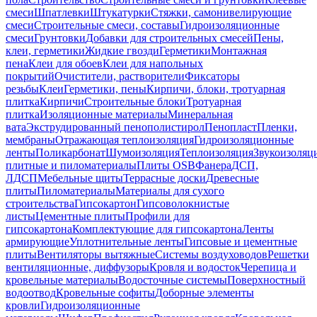
смеси
Шпатлевки
Штукатурки
Стяжки, самонивелирующие
смеси
Строительные смеси, составы
Гидроизоляционные
смеси
Грунтовки
Добавки для строительных смесей
Пены,
клеи, герметики
Жидкие гвозди
Герметики
Монтажная
пена
Клеи для обоев
Клеи для напольных
покрытий
Очистители, растворители
Фиксаторы
резьбы
Клеи
Герметики, пены
Кирпичи, блоки, тротуарная
плитка
Кирпичи
Строительные блоки
Тротуарная
плитка
Изоляционные материалы
Минеральная
вата
Экструдированный пенополистирол
Пенопласт
Пленки,
мембраны
Отражающая теплоизоляция
Гидроизоляционные
ленты
Поликарбонат
Шумоизоляция
Теплоизоляция
Звукоизоляц
плитные и пиломатериалы
Плиты OSB
Фанера
ДСП,
ЛДСП
Мебельные щиты
Террасные доски
Древесные
плиты
Пиломатериалы
Материалы для сухого
строительства
Гипсокартон
Гипсоволокнистые
листы
Цементные плиты
Профили для
гипсокартона
Комплектующие для гипсокартона
Ленты
армирующие
Уплотнительные ленты
Гипсовые и цементные
плиты
Вентиляторы вытяжные
Системы воздуховодов
Решетки
вентиляционные, диффузоры
Кровля и водосток
Черепица и
кровельные материалы
Водосточные системы
Поверхностный
водоотвод
Кровельные софиты
Доборные элементы
кровли
Гидроизоляционные