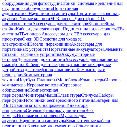
оборудования для фотостудии
Стойки, системы крепления для
студийного оборудования
Портативная
аудиотехника
Наушники и гарнитуры
Портативные колонки,
акустика
Умные колонки
MP3-плееры
Диктофоны
CD-
проигрыватели
Аксессуары для телевизоров
Кронштейны,
стойки
Кабели для телевизоров
Подписки на видеосервисы
ТВ-
антенны
ТВ-тюнеры
Аксессуары для ТВ
Аксессуары для
проектора
Очки 3D
Средства для ухода за
электроникой
Кабели, переходники
Аксессуары для
портативных устройств
Портативные аккумуляторы
Элементы
питания, зарядные устройства
Аккумуляторные
батареи
Держатели, док-станции
Аксессуары для планшетов,
смартфонов
Кабели для телефонов, планшетов
Зарядные
устройства для телефонов, планшетов
Компьютеры и
периферия
Компьютерная
техника
Ноутбуки
Планшеты
Моноблоки
Компьютеры
Игровые
компьютеры
Игровые консоли
Серверное
оборудование
Компьютерная
периферия
Мониторы
Мыши
Клавиатуры
Стилусы
Наборы
периферии
Источники бесперебойного питания
Батареи для
ИБП
Стабилизаторы напряжения
Инверторы
напряжения
Сетевые фильтры, удлинители
Веб-
камеры
Игровые контроллеры
Мультимедиа
акустика
Наушники и гарнитуры
Компьютерные кабели,
переходники
Зарядные, аккумуляторы
Док-станции,