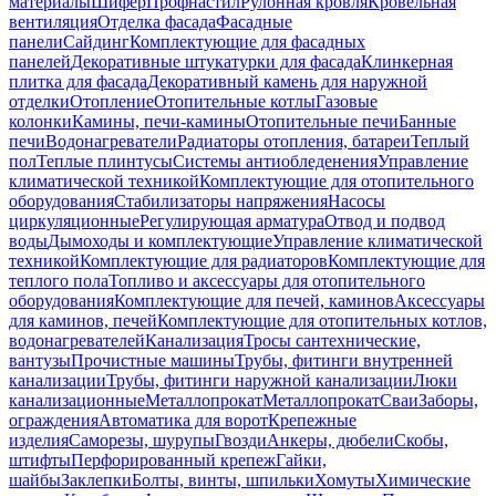
материалы
Шифер
Профнастил
Рулонная кровля
Кровельная
вентиляция
Отделка фасада
Фасадные
панели
Сайдинг
Комплектующие для фасадных
панелей
Декоративные штукатурки для фасада
Клинкерная
плитка для фасада
Декоративный камень для наружной
отделки
Отопление
Отопительные котлы
Газовые
колонки
Камины, печи-камины
Отопительные печи
Банные
печи
Водонагреватели
Радиаторы отопления, батареи
Теплый
пол
Теплые плинтусы
Системы антиобледенения
Управление
климатической техникой
Комплектующие для отопительного
оборудования
Стабилизаторы напряжения
Насосы
циркуляционные
Регулирующая арматура
Отвод и подвод
воды
Дымоходы и комплектующие
Управление климатической
техникой
Комплектующие для радиаторов
Комплектующие для
теплого пола
Топливо и аксессуары для отопительного
оборудования
Комплектующие для печей, каминов
Аксессуары
для каминов, печей
Комплектующие для отопительных котлов,
водонагревателей
Канализация
Тросы сантехнические,
вантузы
Прочистные машины
Трубы, фитинги внутренней
канализации
Трубы, фитинги наружной канализации
Люки
канализационные
Металлопрокат
Металлопрокат
Сваи
Заборы,
ограждения
Автоматика для ворот
Крепежные
изделия
Саморезы, шурупы
Гвозди
Анкеры, дюбели
Скобы,
штифты
Перфорированный крепеж
Гайки,
шайбы
Заклепки
Болты, винты, шпильки
Хомуты
Химические