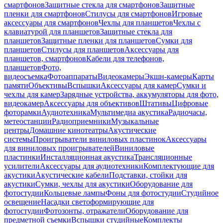
смартфонов
Защитные стекла для смартфонов
Защитные
пленки для смартфонов
Стилусы для смартфонов
Игровые
аксессуары для смартфонов
Чехлы для планшетов
Чехлы с
клавиатурой для планшетов
Защитные стекла для
планшетов
Защитные пленки для планшетов
Сумки для
планшетов
Стилусы для планшетов
Аксессуары для
планшетов, смартфонов
Кабели для телефонов,
планшетов
Фото,
видеосъемка
Фотоаппараты
Видеокамеры
Экшн-камеры
Карты
памяти
Объективы
Вспышки
Аксессуары для камер
Сумки и
чехлы для камер
Зарядные устройства, аккумуляторы для фото,
видеокамер
Аксессуары для объективов
Штативы
Цифровые
фоторамки
Аудиотехника
Мультимедиа акустика
Радиочасы,
метеостанции
Радиоприемники
Музыкальные
центры
Домашние кинотеатры
Акустические
системы
Проигрыватели виниловых пластинок
Аксессуары
для виниловых проигрывателей
Виниловые
пластинки
Инсталляционная акустика
Трансляционные
усилители
Аксессуары для аудиотехники
Комплектующие для
акустики
Акустические кабели
Подставки, стойки для
акустики
Сумки, чехлы для акустики
Оборудование для
фотостудии
Кольцевые лампы
Фоны для фотостудии
Студийное
освещение
Насадки светоформирующие для
фотостудии
Фотозонты, отражатели
Оборудование для
предметной съемки
Вспышки студийные
Комплекты