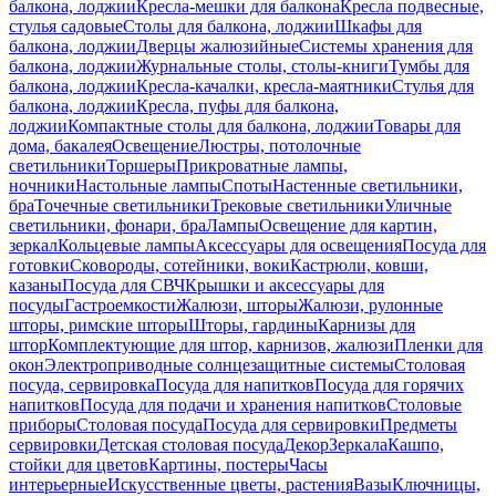
балкона, лоджии
Кресла-мешки для балкона
Кресла подвесные,
стулья садовые
Столы для балкона, лоджии
Шкафы для
балкона, лоджии
Дверцы жалюзийные
Системы хранения для
балкона, лоджии
Журнальные столы, столы-книги
Тумбы для
балкона, лоджии
Кресла-качалки, кресла-маятники
Стулья для
балкона, лоджии
Кресла, пуфы для балкона,
лоджии
Компактные столы для балкона, лоджии
Товары для
дома, бакалея
Освещение
Люстры, потолочные
светильники
Торшеры
Прикроватные лампы,
ночники
Настольные лампы
Споты
Настенные светильники,
бра
Точечные светильники
Трековые светильники
Уличные
светильники, фонари, бра
Лампы
Освещение для картин,
зеркал
Кольцевые лампы
Аксессуары для освещения
Посуда для
готовки
Сковороды, сотейники, воки
Кастрюли, ковши,
казаны
Посуда для СВЧ
Крышки и аксессуары для
посуды
Гастроемкости
Жалюзи, шторы
Жалюзи, рулонные
шторы, римские шторы
Шторы, гардины
Карнизы для
штор
Комплектующие для штор, карнизов, жалюзи
Пленки для
окон
Электроприводные солнцезащитные системы
Столовая
посуда, сервировка
Посуда для напитков
Посуда для горячих
напитков
Посуда для подачи и хранения напитков
Столовые
приборы
Столовая посуда
Посуда для сервировки
Предметы
сервировки
Детская столовая посуда
Декор
Зеркала
Кашпо,
стойки для цветов
Картины, постеры
Часы
интерьерные
Искусственные цветы, растения
Вазы
Ключницы,