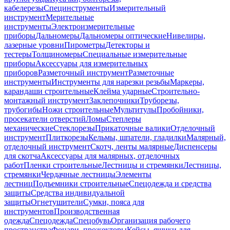
кабелерезы
Специнструменты
Измерительный
инструмент
Мерительные
инструменты
Электроизмерительные
приборы
Дальномеры
Дальномеры оптические
Нивелиры,
лазерные уровни
Пирометры
Детекторы и
тестеры
Толщиномеры
Специальные измерительные
приборы
Аксессуары для измерительных
приборов
Разметочный инструмент
Разметочные
инструменты
Инструменты для нарезки резьбы
Маркеры,
карандаши строительные
Клейма ударные
Строительно-
монтажный инструмент
Заклепочники
Труборезы,
трубогибы
Ножи строительные
Мультитулы
Пробойники,
просекатели отверстий
Ломы
Степлеры
механические
Стеклорезы
Прикаточные валики
Отделочный
инструмент
Плиткорезы
Кельмы, шпатели, гладилки
Малярный,
отделочный инструмент
Скотч, ленты малярные
Диспенсеры
для скотча
Аксессуары для малярных, отделочных
работ
Пленки строительные
Лестницы и стремянки
Лестницы,
стремянки
Чердачные лестницы
Элементы
лестниц
Подъемники строительные
Спецодежда и средства
защиты
Средства индивидуальной
защиты
Огнетушители
Сумки, пояса для
инструментов
Производственная
одежда
Спецодежда
Спецобувь
Организация рабочего
пространства
Фонари, прожекторы
Кейсы, ящики для