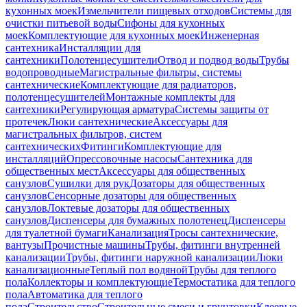
кухонных моек
Измельчители пищевых отходов
Системы для
очистки питьевой воды
Сифоны для кухонных
моек
Комплектующие для кухонных моек
Инженерная
сантехника
Инсталляции для
сантехники
Полотенцесушители
Отвод и подвод воды
Трубы
водопроводные
Магистральные фильтры, системы
сантехнические
Комплектующие для радиаторов,
полотенцесушителей
Монтажные комплекты для
сантехники
Регулирующая арматура
Системы защиты от
протечек
Люки сантехнические
Аксессуары для
магистральных фильтров, систем
сантехнических
Фитинги
Комплектующие для
инсталляций
Опрессовочные насосы
Сантехника для
общественных мест
Аксессуары для общественных
санузлов
Сушилки для рук
Дозаторы для общественных
санузлов
Сенсорные дозаторы для общественных
санузлов
Локтевые дозаторы для общественных
санузлов
Диспенсеры для бумажных полотенец
Диспенсеры
для туалетной бумаги
Канализация
Тросы сантехнические,
вантузы
Прочистные машины
Трубы, фитинги внутренней
канализации
Трубы, фитинги наружной канализации
Люки
канализационные
Теплый пол водяной
Трубы для теплого
пола
Коллекторы и комплектующие
Термостатика для теплого
пола
Автоматика для теплого
пола
Строительство
Строительные смеси и грунтовки
Клеевые