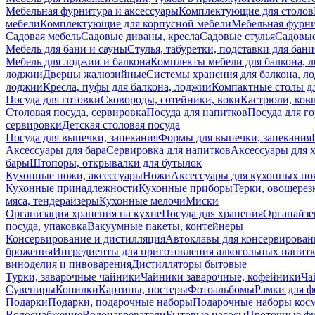
Мебельная фурнитура и аксессуары
Комплектующие для столов
мебели
Комплектующие для корпусной мебели
Мебельная фурн
Садовая мебель
Садовые диваны, кресла
Садовые стулья
Садовые
Мебель для бани и сауны
Стулья, табуретки, подставки для бани
Мебель для лоджии и балкона
Комплекты мебели для балкона, 
лоджии
Дверцы жалюзийные
Системы хранения для балкона, л
лоджии
Кресла, пуфы для балкона, лоджии
Компактные столы дл
Посуда для готовки
Сковороды, сотейники, воки
Кастрюли, ков
Столовая посуда, сервировка
Посуда для напитков
Посуда для г
сервировки
Детская столовая посуда
Посуда для выпечки, запекания
Формы для выпечки, запекания
Аксессуары для бара
Сервировка для напитков
Аксессуары для 
бары
Штопоры, открывалки для бутылок
Кухонные ножи, аксессуары
Ножи
Аксессуары для кухонных н
Кухонные принадлежности
Кухонные приборы
Терки, овощерез
мяса, тендерайзеры
Кухонные мелочи
Миски
Организация хранения на кухне
Посуда для хранения
Органайзе
посуда, упаковка
Вакуумные пакеты, контейнеры
Консервирование и дистилляция
Автоклавы для консервирован
брожения
Ингредиенты для приготовления алкогольных напит
виноделия и пивоварения
Дистилляторы бытовые
Турки, заварочные чайники
Чайники заварочные, кофейники
Ча
Сувениры
Копилки
Картины, постеры
Фотоальбомы
Рамки для ф
Подарки
Подарки, подарочные наборы
Подарочные наборы косм
Водоснабжение
Водонагреватели
Бытовые насосы
Проточные фи