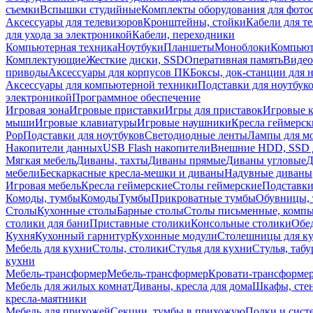
съемки
Вспышки студийные
Комплекты оборудования для фото
Аксессуары для телевизоров
Кронштейны, стойки
Кабели для т
для ухода за электроникой
Кабели, переходники
Компьютерная техника
Ноутбуки
Планшеты
Моноблоки
Компью
Комплектующие
Жесткие диски, SSD
Оперативная память
Видео
приводы
Аксессуары для корпусов ПК
Боксы, док-станции для 
Аксессуары для компьютерной техники
Подставки для ноутбук
электроникой
Программное обеспечение
Игровая зона
Игровые приставки
Игры для приставок
Игровые 
мыши
Игровые клавиатуры
Игровые наушники
Кресла геймерск
Pop
Подставки для ноутбуков
Светодиодные ленты
Лампы для м
Накопители данных
USB Flash накопители
Внешние HDD, SSD 
Мягкая мебель
Диваны, тахты
Диваны прямые
Диваны угловые
Д
мебели
Бескаркасные кресла-мешки и диваны
Надувные диваны
Игровая мебель
Кресла геймерские
Столы геймерские
Подставки
Комоды, тумбы
Комоды
Тумбы
Прикроватные тумбы
Обувницы, 
Столы
Кухонные столы
Барные столы
Столы письменные, комп
столики для бани
Приставные столики
Консольные столики
Обе
Кухня
Кухонный гарнитур
Кухонные модули
Столешницы для к
Мебель для кухни
Столы, столики
Стулья для кухни
Стулья, таб
кухни
Мебель-трансформер
Мебель-трансформер
Кровати-трансформе
Мебель для жилых комнат
Диваны, кресла для дома
Шкафы, стен
кресла-маятники
Мебель для прихожей
Секции, тумбы в прихожую
Полки и сист