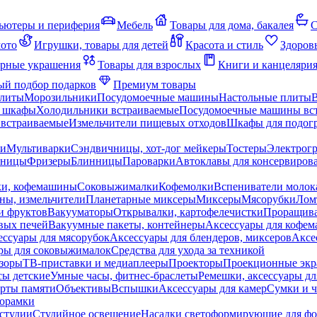
ьютеры и периферия
Мебель
Товары для дома, бакалея
С
мото
Игрушки, товары для детей
Красота и стиль
Здоров
рные украшения
Товары для взрослых
Книги и канцеляри
й подбор подарков
Премиум товары
плиты
Морозильники
Посудомоечные машины
Настольные плиты
 шкафы
Холодильники встраиваемые
Посудомоечные машины вс
встраиваемые
Измельчители пищевых отходов
Шкафы для подогр
чи
Мультиварки
Сэндвичницы, хот-дог мейкеры
Тостеры
Электрог
еницы
Фризеры
Блинницы
Пароварки
Автоклавы для консервиров
ки, кофемашины
Соковыжималки
Кофемолки
Вспениватели молок
ны, измельчители
Планетарные миксеры
Миксеры
Мясорубки
Лом
и фруктов
Вакууматоры
Открывалки, картофелечистки
Проращива
вых печей
Вакуумные пакеты, контейнеры
Аксессуары для кофе
ессуары для мясорубок
Аксессуары для блендеров, миксеров
Аксе
ры для соковыжималок
Средства для ухода за техникой
зоры
ТВ-приставки и медиаплееры
Проекторы
Проекционные эк
сы детские
Умные часы, фитнес-браслеты
Ремешки, аксессуары дл
рты памяти
Объективы
Вспышки
Аксессуары для камер
Сумки и ч
орамки
студии
Студийное освещение
Насадки светоформирующие для фо