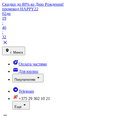
Скидки до 80% ко Дню Рождения!
промокод HAPPY22
02
дн
19
:
46
:
32
г. Минск
Оплата частями
Для юрлиц
Покупателям
Telegram
+375 29
302 10 21
Еще