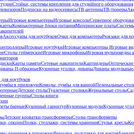
студии
Стойки, системы крепления для студийного оборудования
елевизоров
Подписки на видеосервисы
ТВ-антенны
ТВ-тюнеры
Ак
теры
Игровые компьютеры
Игровые консоли
Серверное оборудов
карты
Компьютерные блоки питания
Материнские платы
Системы
накопителей
ов
Аксессуары для ноутбуков
Очки для компьютера
Рюкзаки для но
контроллеры
Игровые ноутбуки
Игровые компьютеры
Игровые ви
ие
Столы геймерские
Игровые микрофоны
Игровая мультимедиа 
ониторов
диски
Карты памяти
Сетевые накопители
Картридеры
Оптические
иваны П-образные
Кухонные уголки, диваны
Диваны модульные
 для ноутбуков
тумбы в прихожую
Комоды, тумбы для ванной
Пеленальные стол
ьютерные
Детские столы
Туалетные столики
Журнальные столы
Са
денные группы
Столы-книги
ухни
уреты барные
Кухонный гарнитур
Кухонные модули
Кухонные угол
ры
Детские кроватки-трансформеры
Столы-трансформеры
ки, секции
Полки, стеллажи, системы хранения
Стулья, кресла
Ко
емы хранения в прихожую
Вешалки, подставки для зонтов
Банкет