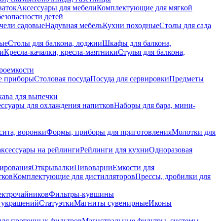
ваток
Аксессуары для мебели
Комплектующие для мягкой
безопасности детей
чели садовые
Надувная мебель
Кухни походные
Столы для сада
вые
Столы для балкона, лоджии
Шкафы для балкона,
ии
Кресла-качалки, кресла-маятники
Стулья для балкона,
роемкости
е приборы
Столовая посуда
Посуда для сервировки
Предметы
укава для выпечки
ссуары для охлаждения напитков
Наборы для бара, мини-
сита, воронки
Формы, приборы для приготовления
Молотки для
аксессуары на рейлинги
Рейлинги для кухни
Одноразовая
вирования
Открывалки
Пивоварни
Емкости для
тков
Комплектующие для дистилляторов
Прессы, дробилки для
лектрочайников
Фильтры-кувшины
я украшений
Статуэтки
Магниты сувенирные
Иконы
ля проточных фильтров
Магистральные фильтры, системы