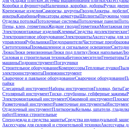
для укладки плитки
Системы выравнивания плитки
Аксессуары
Коробки и фурнитура
Наличники, коробки, доборы
Ручки дверн
Крепежные изделия
Саморезы, шурупы
Гвозди
Анкеры, дюбели
анкеры
Карабины
Фиксаторы арматуры
Шплинты
Пружины унив
Отделка потолка
Потолочные системы
Потолочные панели
Пото
Пены, клеи, герметики
Жидкие гвозди
Герметики
Монтажная пе
Электромонтажные изделия
Клеммы
Средства диэлектрические
Электрощитовое оборудование
Электрощиты
Аксессуары для э
управления
Рубильники
Предохранители
Частотные преобразов
Светотехника
Промышленное и сигнальное освещение
Светоди
Люки
Люки ревизионные
Люки под плитку
Люки напольные
Люк
Силовая и строительная техника
Бетоносмесители
Генераторы
Та
машины
Гидроинструмент
Погрузчики
Строительное оборудование
Компрессоры
Тепловые пушки
Пыле
электроинструмента
Пневмоинструмент
Сварочное и паяльное оборудование
Сварочное оборудование
П
пайки
Слесарный инструмент
Наборы инструментов
Головки, биты
Га
Столярный инструмент
Тиски, струбцины, гейферные зажимы
Р
Электромонтажный инструмент
Обжимной инструмент
Плоског
Разметочный инструмент
Разметочные инструменты
Инструмент
Отделочный инструмент
Плиткорезы
Кельмы, шпатели, гладилк
работ
Пленки строительные
Спецодежда и средства защиты
Средства индивидуальной защ
Аксессуары для силовой и строительной техники
Аксессуары дл