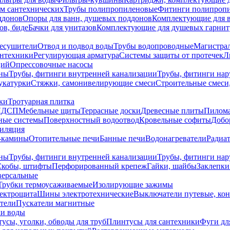
ем сантехнических
Трубы полипропиленовые
Фитинги полипроп
ддонов
Опоры для ванн, душевых поддонов
Комплектующие для 
ов, биде
Бачки для унитазов
Комплектующие для душевых гарнит
есушители
Отвод и подвод воды
Трубы водопроводные
Магистрал
антехники
Регулирующая арматура
Системы защиты от протечек
Л
ций
Опрессовочные насосы
ны
Трубы, фитинги внутренней канализации
Трубы, фитинги на
катурки
Стяжки, самонивелирующие смеси
Строительные смеси,
ки
Тротуарная плитка
ЛДСП
Мебельные щиты
Террасные доски
Древесные плиты
Пилом
ные системы
Поверхностный водоотвод
Кровельные софиты
Добо
тиляция
-камины
Отопительные печи
Банные печи
Водонагреватели
Радиат
ны
Трубы, фитинги внутренней канализации
Трубы, фитинги на
Скобы, штифты
Перфорированный крепеж
Гайки, шайбы
Заклепки
ерсальные
Трубки термоусаживаемые
Изолирующие зажимы
лектрощита
Шины электротехнические
Выключатели путевые, ко
атели
Пускатели магнитные
ки воды
усы, уголки, обводы для труб
Плинтусы для сантехники
Фуги дл