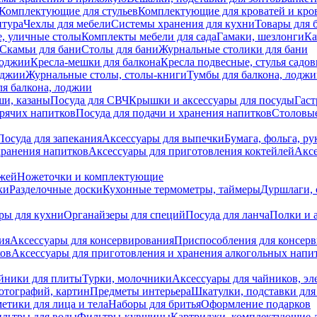
Комплектующие для стульев
Комплектующие для кроватей и кро
итура
Чехлы для мебели
Системы хранения для кухни
Товары для 
, уличные столы
Комплекты мебели для сада
Гамаки, шезлонги
Ка
Скамьи для бани
Столы для бани
Журнальные столики для бани
лоджии
Кресла-мешки для балкона
Кресла подвесные, стулья садо
оджии
Журнальные столы, столы-книги
Тумбы для балкона, лодж
я балкона, лоджии
ши, казаны
Посуда для СВЧ
Крышки и аксессуары для посуды
Гаст
орячих напитков
Посуда для подачи и хранения напитков
Столовы
Посуда для запекания
Аксессуары для выпечки
Бумага, фольга, р
хранения напитков
Аксессуары для приготовления коктейлей
Аксе
ожей
Ножеточки и комплектующие
ки
Разделочные доски
Кухонные термометры, таймеры
Дуршлаги, 
ры для кухни
Органайзеры для специй
Посуда для ланча
Полки и 
ия
Аксессуары для консервирования
Приспособления для консер
ков
Аксессуары для приготовления и хранения алкогольных напи
йники для плиты
Турки, молочники
Аксессуары для чайников, э
отографий, картин
Предметы интерьера
Шкатулки, подставки дл
етики для лица и тела
Наборы для бритья
Оформление подарков
льтры для воды
Фильтры-кувшины
Картриджи, комплектующие д