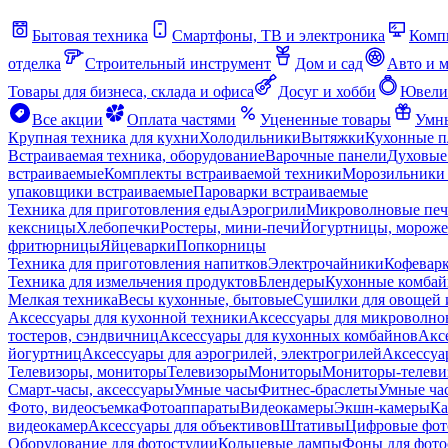
Бытовая техника
Смартфоны, ТВ и электроника
Комп
отделка
Строительный инструмент
Дом и сад
Авто и 
Товары для бизнеса, склада и офиса
Досуг и хобби
Ювели
Все акции
Оплата частями
Уцененные товары
Умны
Крупная техника для кухни
Холодильники
Вытяжки
Кухонные 
Встраиваемая техника, оборудование
Варочные панели
Духовые
встраиваемые
Комплекты встраиваемой техники
Морозильники 
упаковщики встраиваемые
Пароварки встраиваемые
Техника для приготовления еды
Аэрогрили
Микроволновые пе
кексницы
Хлебопечки
Ростеры, мини-печи
Йогуртницы, морож
фритюрницы
Яйцеварки
Попкорницы
Техника для приготовления напитков
Электрочайники
Кофевар
Техника для измельчения продуктов
Блендеры
Кухонные комбай
Мелкая техника
Весы кухонные, бытовые
Сушилки для овощей 
Аксессуары для кухонной техники
Аксессуары для микроволно
тостеров, сэндвичниц
Аксессуары для кухонных комбайнов
Акс
йогуртниц
Аксессуары для аэрогрилей, электрогрилей
Аксессуа
Телевизоры, мониторы
Телевизоры
Мониторы
Мониторы-телеви
Смарт-часы, аксессуары
Умные часы
Фитнес-браслеты
Умные ча
Фото, видеосъемка
Фотоаппараты
Видеокамеры
Экшн-камеры
Ка
видеокамер
Аксессуары для объективов
Штативы
Цифровые фот
Оборудование для фотостудии
Кольцевые лампы
Фоны для фото