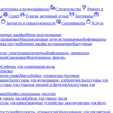
антехника и водоснабжение
Строительство
Ремонт и
ье
Спорт
Туризм, активный отдых
Зоотовары
я
Запчасти и принадлежности
Сертификаты
Услуги
Винные шкафы
Мини-холодильники
траиваемые
Микроволновые печи встраиваемые
Кофемашины
ева посуды
Винные шкафы встраиваемые
Вакуумные
рили, электрошашлычницы
Вафельницы, орешницы,
ания
Сыроварни
Фритюрницы, фондю-
а
Сифоны для газирования воды
терезки
тели семян
Маслобойки, сепараторы бытовые
машин
Аксессуары для мультиварок, хлебопечек
Аксессуары для
ссуары для сушилок овощей и фруктов
Аксессуары для
раны
Профессиональные дисплеи
я умных часов
Кабели для умных часов
ехлы для камер
Зарядные устройства, аккумуляторы для фото,
тостудии
Фотозонты, отражатели
Оборудование для предметной