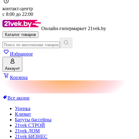
контакт-центр
с
8:00
до
22:00
Онлайн-гипермаркет 21vek.by
Каталог товаров
Избранное
Аккаунт
Корзина
Все акции
Уценка
Климат
Батуты бассейны
21vek СТРОЙ
21vek ДОМ
21vek БИЗНЕС