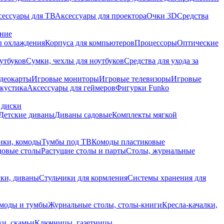
сессуары для ТВ
Аксессуары для проектора
Очки 3D
Средства
ание
 охлаждения
Корпуса для компьютеров
Процессоры
Оптические
утбуков
Сумки, чехлы для ноутбуков
Средства для ухода за
деокарты
Игровые мониторы
Игровые телевизоры
Игровые
акустика
Аксессуары для геймеров
Фигурки Funko
 диски
Детские диваны
Диваны садовые
Комплекты мягкой
ики, комоды
Тумбы под ТВ
Комоды пластиковые
довые столы
Растущие столы и парты
Столы, журнальные
ки, диваны
Стульчики для кормления
Системы хранения для
моды и тумбы
Журнальные столы, столы-книги
Кресла-качалки,
ки, скамьи
Ключницы, газетницы