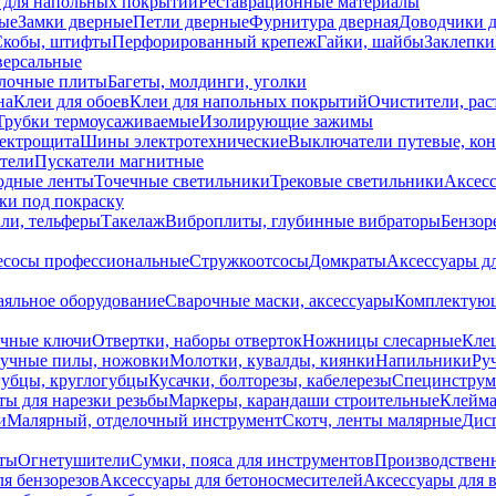
 для напольных покрытий
Реставрационные материалы
ые
Замки дверные
Петли дверные
Фурнитура дверная
Доводчики 
Скобы, штифты
Перфорированный крепеж
Гайки, шайбы
Заклепки
ерсальные
лочные плиты
Багеты, молдинги, уголки
на
Клеи для обоев
Клеи для напольных покрытий
Очистители, рас
Трубки термоусаживаемые
Изолирующие зажимы
лектрощита
Шины электротехнические
Выключатели путевые, ко
атели
Пускатели магнитные
одные ленты
Точечные светильники
Трековые светильники
Аксесс
и под покраску
ли, тельферы
Такелаж
Виброплиты, глубинные вибраторы
Бензор
сосы профессиональные
Стружкоотсосы
Домкраты
Аксессуары д
аяльное оборудование
Сварочные маски, аксессуары
Комплектующ
ечные ключи
Отвертки, наборы отверток
Ножницы слесарные
Кле
учные пилы, ножовки
Молотки, кувалды, киянки
Напильники
Ру
убцы, круглогубцы
Кусачки, болторезы, кабелерезы
Специнструм
ы для нарезки резьбы
Маркеры, карандаши строительные
Клейма
и
Малярный, отделочный инструмент
Скотч, ленты малярные
Дисп
иты
Огнетушители
Сумки, пояса для инструментов
Производствен
я бензорезов
Аксессуары для бетоносмесителей
Аксессуары для 