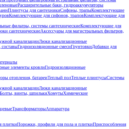
иленовые
Расширительные баки, гидроаккумуляторы
ванн
Плинтусы для сантехники
Сифоны, трапы
Комплектующие
уров
Комплектующие для сифонов, трапов
Комплектующие для
ьные фильтры, системы сантехнические
Комплектующие для
юки сантехнические
Аксессуары для магистральных фильтров,
ружной канализации
Люки канализационные
 составы
Гидроизоляционные смеси
Грунтовки
Добавки для
атериалы
рные элементы кровли
Гидроизоляционные
оры отопления, батареи
Теплый пол
Теплые плинтусы
Системы
ружной канализации
Люки канализационные
Болты, винты, шпильки
Хомуты
Химические
нцевые
Трансформаторы
Аппаратура
я плитки
Порожки, профили для пола и плитки
Приспособления