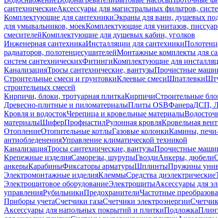
сантехнические
Аксессуары для магистральных фильтров, сист
Комплектующие для сантехники
Экраны для ванн, душевых по
для умывальников, моек
Комплектующие для унитазов, писсуар
смесителей
Комплектующие для душевых кабин, уголков
Инженерная сантехника
Инсталляции для сантехники
Полотенц
радиаторов, полотенцесушителей
Монтажные комплекты для с
систем сантехнических
Фитинги
Комплектующие для инсталля
Канализация
Тросы сантехнические, вантузы
Прочистные маши
Строительные смеси и грунтовки
Клеевые смеси
Шпатлевки
Шту
строительных смесей
Кирпичи, блоки, тротуарная плитка
Кирпичи
Строительные бло
Древесно-плитные и пиломатериалы
Плиты OSB
Фанера
ДСП, 
Кровля и водосток
Черепица и кровельные материалы
Водосточ
материалы
Шифер
Профнастил
Рулонная кровля
Кровельная вен
Отопление
Отопительные котлы
Газовые колонки
Камины, печи
антиобледенения
Управление климатической техникой
Канализация
Тросы сантехнические, вантузы
Прочистные маши
Крепежные изделия
Саморезы, шурупы
Гвозди
Анкеры, дюбели
анкеры
Карабины
Фиксаторы арматуры
Шплинты
Пружины унив
Электромонтажные изделия
Клеммы
Средства диэлектрические
Электрощитовое оборудование
Электрощиты
Аксессуары для э
управления
Рубильники
Предохранители
Частотные преобразов
Приборы учета
Счетчики газа
Счетчики электроэнергии
Счетчи
Аксессуары для напольных покрытий и плитки
Подложка
Плинт