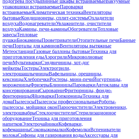
подогрева посуды
Винные шкафы встраиваемые
Вакуумные
упаковщики встраиваемые
Пароварки
встраиваемые
Климатическая техника
Вентиляторы
бытовые
Кондиционеры, сплит-системы
Охладители
воздуха
Водонагреватели
Увлажнители, очистители
воздуха
Камины, печи-камины
Обогреватели
Тепловые
завесы
Тепловые
пушки
Биокамины
Проветриватели
Отопительные печи
Банные
печи
Порталы для каминов
Вентиляторы вытяжные
Метеостанции
Газовые баллоны бытовые
Техника для
приготовления еды
Аэрогрили
Микроволновые
печи
Мультиварки
Сэндвичницы, хот-дог
мейкеры
Тостеры
Электрогрили,
электрошашлычницы
Вафельницы, орешницы,
кексницы
Хлебопечки
Ростеры, мини-печи
Йогуртницы,
мороженицы
Фризеры
Блинницы
Пароварки
Автоклавы для
консервирования
Сыроварни
Фритюрницы, фондю-
фритюрницы
Яйцеварки
Попкорницы
Техника для
дома
Пылесосы
Пылесосы профессиональные
Роботы-
пылесосы, мойщики окон
Пароочистители
Электровеники,
электрошвабры
Стеклоочистители
Стерилизационное
оборудование
Техника для приготовления
напитков
Электрочайники
Кофеварки,
кофемашины
Соковыжималки
Кофемолки
Вспениватели
молока
Сифоны для газирования воды
Аксессуары для