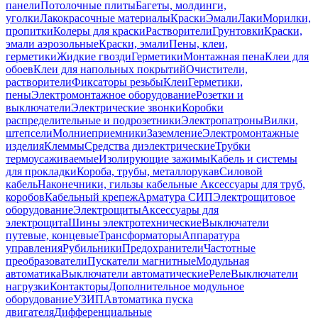
панели
Потолочные плиты
Багеты, молдинги,
уголки
Лакокрасочные материалы
Краски
Эмали
Лаки
Морилки,
пропитки
Колеры для краски
Растворители
Грунтовки
Краски,
эмали аэрозольные
Краски, эмали
Пены, клеи,
герметики
Жидкие гвозди
Герметики
Монтажная пена
Клеи для
обоев
Клеи для напольных покрытий
Очистители,
растворители
Фиксаторы резьбы
Клеи
Герметики,
пены
Электромонтажное оборудование
Розетки и
выключатели
Электрические звонки
Коробки
распределительные и подрозетники
Электропатроны
Вилки,
штепсели
Молниеприемники
Заземление
Электромонтажные
изделия
Клеммы
Средства диэлектрические
Трубки
термоусаживаемые
Изолирующие зажимы
Кабель и системы
для прокладки
Короба, трубы, металлорукав
Силовой
кабель
Наконечники, гильзы кабельные
Аксессуары для труб,
коробов
Кабельный крепеж
Арматура СИП
Электрощитовое
оборудование
Электрощиты
Аксессуары для
электрощита
Шины электротехнические
Выключатели
путевые, концевые
Трансформаторы
Аппаратура
управления
Рубильники
Предохранители
Частотные
преобразователи
Пускатели магнитные
Модульная
автоматика
Выключатели автоматические
Реле
Выключатели
нагрузки
Контакторы
Дополнительное модульное
оборудование
УЗИП
Автоматика пуска
двигателя
Дифференциальные