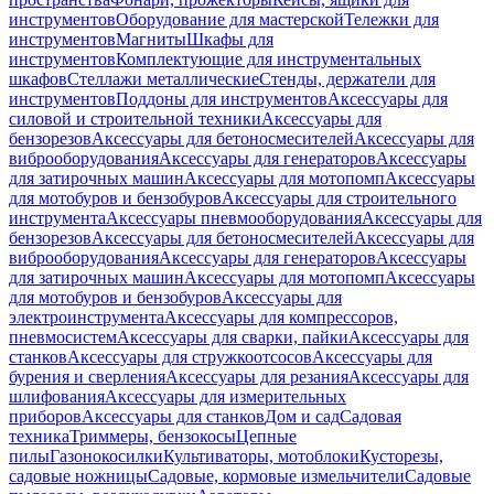
инструментов
Оборудование для мастерской
Тележки для
инструментов
Магниты
Шкафы для
инструментов
Комплектующие для инструментальных
шкафов
Стеллажи металлические
Стенды, держатели для
инструментов
Поддоны для инструментов
Аксессуары для
силовой и строительной техники
Аксессуары для
бензорезов
Аксессуары для бетоносмесителей
Аксессуары для
виброоборудования
Аксессуары для генераторов
Аксессуары
для затирочных машин
Аксессуары для мотопомп
Аксессуары
для мотобуров и бензобуров
Аксессуары для строительного
инструмента
Аксессуары пневмооборудования
Аксессуары для
бензорезов
Аксессуары для бетоносмесителей
Аксессуары для
виброоборудования
Аксессуары для генераторов
Аксессуары
для затирочных машин
Аксессуары для мотопомп
Аксессуары
для мотобуров и бензобуров
Аксессуары для
электроинструмента
Аксессуары для компрессоров,
пневмосистем
Аксессуары для сварки, пайки
Аксессуары для
станков
Аксессуары для стружкоотсосов
Аксессуары для
бурения и сверления
Аксессуары для резания
Аксессуары для
шлифования
Аксессуары для измерительных
приборов
Аксессуары для станков
Дом и сад
Садовая
техника
Триммеры, бензокосы
Цепные
пилы
Газонокосилки
Культиваторы, мотоблоки
Кусторезы,
садовые ножницы
Садовые, кормовые измельчители
Садовые