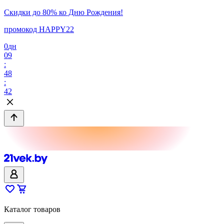
Скидки до 80% ко Дню Рождения!
промокод HAPPY22
0
дн
09
:
48
:
42
Каталог товаров