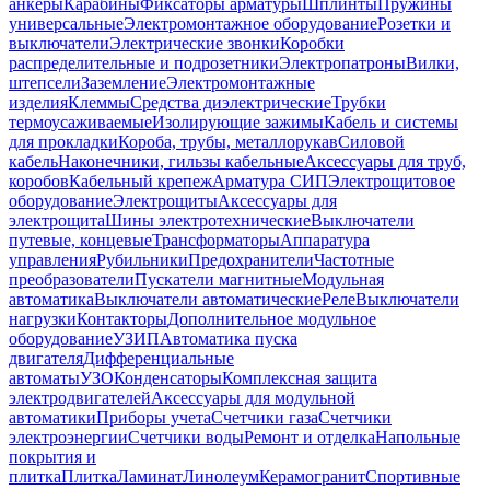
анкеры
Карабины
Фиксаторы арматуры
Шплинты
Пружины
универсальные
Электромонтажное оборудование
Розетки и
выключатели
Электрические звонки
Коробки
распределительные и подрозетники
Электропатроны
Вилки,
штепсели
Заземление
Электромонтажные
изделия
Клеммы
Средства диэлектрические
Трубки
термоусаживаемые
Изолирующие зажимы
Кабель и системы
для прокладки
Короба, трубы, металлорукав
Силовой
кабель
Наконечники, гильзы кабельные
Аксессуары для труб,
коробов
Кабельный крепеж
Арматура СИП
Электрощитовое
оборудование
Электрощиты
Аксессуары для
электрощита
Шины электротехнические
Выключатели
путевые, концевые
Трансформаторы
Аппаратура
управления
Рубильники
Предохранители
Частотные
преобразователи
Пускатели магнитные
Модульная
автоматика
Выключатели автоматические
Реле
Выключатели
нагрузки
Контакторы
Дополнительное модульное
оборудование
УЗИП
Автоматика пуска
двигателя
Дифференциальные
автоматы
УЗО
Конденсаторы
Комплексная защита
электродвигателей
Аксессуары для модульной
автоматики
Приборы учета
Счетчики газа
Счетчики
электроэнергии
Счетчики воды
Ремонт и отделка
Напольные
покрытия и
плитка
Плитка
Ламинат
Линолеум
Керамогранит
Спортивные