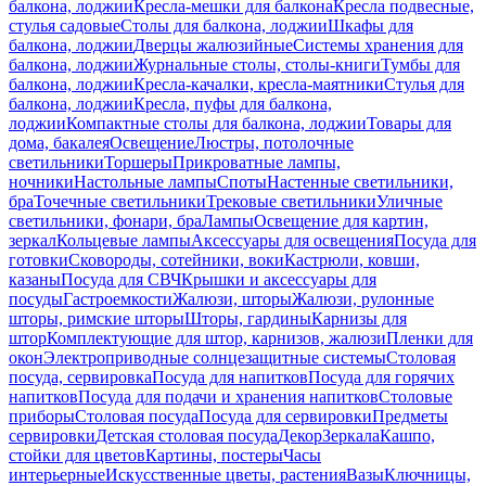
балкона, лоджии
Кресла-мешки для балкона
Кресла подвесные,
стулья садовые
Столы для балкона, лоджии
Шкафы для
балкона, лоджии
Дверцы жалюзийные
Системы хранения для
балкона, лоджии
Журнальные столы, столы-книги
Тумбы для
балкона, лоджии
Кресла-качалки, кресла-маятники
Стулья для
балкона, лоджии
Кресла, пуфы для балкона,
лоджии
Компактные столы для балкона, лоджии
Товары для
дома, бакалея
Освещение
Люстры, потолочные
светильники
Торшеры
Прикроватные лампы,
ночники
Настольные лампы
Споты
Настенные светильники,
бра
Точечные светильники
Трековые светильники
Уличные
светильники, фонари, бра
Лампы
Освещение для картин,
зеркал
Кольцевые лампы
Аксессуары для освещения
Посуда для
готовки
Сковороды, сотейники, воки
Кастрюли, ковши,
казаны
Посуда для СВЧ
Крышки и аксессуары для
посуды
Гастроемкости
Жалюзи, шторы
Жалюзи, рулонные
шторы, римские шторы
Шторы, гардины
Карнизы для
штор
Комплектующие для штор, карнизов, жалюзи
Пленки для
окон
Электроприводные солнцезащитные системы
Столовая
посуда, сервировка
Посуда для напитков
Посуда для горячих
напитков
Посуда для подачи и хранения напитков
Столовые
приборы
Столовая посуда
Посуда для сервировки
Предметы
сервировки
Детская столовая посуда
Декор
Зеркала
Кашпо,
стойки для цветов
Картины, постеры
Часы
интерьерные
Искусственные цветы, растения
Вазы
Ключницы,