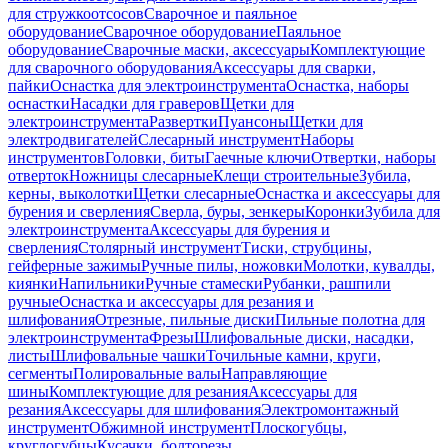
для стружкоотсосов
Сварочное и паяльное
оборудование
Сварочное оборудование
Паяльное
оборудование
Сварочные маски, аксессуары
Комплектующие
для сварочного оборудования
Аксессуары для сварки,
пайки
Оснастка для электроинструмента
Оснастка, наборы
оснастки
Насадки для граверов
Щетки для
электроинструмента
Развертки
Пуансоны
Щетки для
электродвигателей
Слесарный инструмент
Наборы
инструментов
Головки, биты
Гаечные ключи
Отвертки, наборы
отверток
Ножницы слесарные
Клещи строительные
Зубила,
керны, выколотки
Щетки слесарные
Оснастка и аксессуары для
бурения и сверления
Сверла, буры, зенкеры
Коронки
Зубила для
электроинструмента
Аксессуары для бурения и
сверления
Столярный инструмент
Тиски, струбцины,
гейферные зажимы
Ручные пилы, ножовки
Молотки, кувалды,
киянки
Напильники
Ручные стамески
Рубанки, рашпили
ручные
Оснастка и аксессуары для резания и
шлифования
Отрезные, пильные диски
Пильные полотна для
электроинструмента
Фрезы
Шлифовальные диски, насадки,
листы
Шлифовальные чашки
Точильные камни, круги,
сегменты
Полировальные валы
Направляющие
шины
Комплектующие для резания
Аксессуары для
резания
Аксессуары для шлифования
Электромонтажный
инструмент
Обжимной инструмент
Плоскогубцы,
круглогубцы
Кусачки, болторезы,