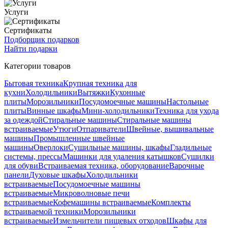
Услуги
Сертификаты
Подборщик подарков
Найти подарки
Категории товаров
Бытовая техника
Крупная техника для
кухни
Холодильники
Вытяжки
Кухонные
плиты
Морозильники
Посудомоечные машины
Настольные
плиты
Винные шкафы
Мини-холодильники
Техника для ухода
за одеждой
Стиральные машины
Стиральные машины
встраиваемые
Утюги
Отпариватели
Швейные, вышивальные
машины
Промышленные швейные
машины
Оверлоки
Сушильные машины, шкафы
Гладильные
системы, прессы
Машинки для удаления катышков
Сушилки
для обуви
Встраиваемая техника, оборудование
Варочные
панели
Духовые шкафы
Холодильники
встраиваемые
Посудомоечные машины
встраиваемые
Микроволновые печи
встраиваемые
Кофемашины встраиваемые
Комплекты
встраиваемой техники
Морозильники
встраиваемые
Измельчители пищевых отходов
Шкафы для