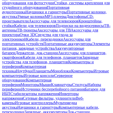
оборудования для фотостудии
Стойки, системы крепления для
студийного оборудования
Портативная
аудиотехника
Наушники и гарнитуры
Портативные колонки,
акустика
Умные колонки
MP3-плееры
Диктофоны
CD-
проигрыватели
Аксессуары для телевизоров
Кронштейны,
стойки
Кабели для телевизоров
Подписки на видеосервисы
ТВ-
антенны
ТВ-тюнеры
Аксессуары для ТВ
Аксессуары для
проектора
Очки 3D
Средства для ухода за
электроникой
Кабели, переходники
Аксессуары для
портативных устройств
Портативные аккумуляторы
Элементы
питания, зарядные устройства
Аккумуляторные
батареи
Держатели, док-станции
Аксессуары для планшетов,
смартфонов
Кабели для телефонов, планшетов
Зарядные
устройства для телефонов, планшетов
Компьютеры и
периферия
Компьютерная
техника
Ноутбуки
Планшеты
Моноблоки
Компьютеры
Игровые
компьютеры
Игровые консоли
Серверное
оборудование
Компьютерная
периферия
Мониторы
Мыши
Клавиатуры
Стилусы
Наборы
периферии
Источники бесперебойного питания
Батареи для
ИБП
Стабилизаторы напряжения
Инверторы
напряжения
Сетевые фильтры, удлинители
Веб-
камеры
Игровые контроллеры
Мультимедиа
акустика
Наушники и гарнитуры
Компьютерные кабели,
переходники
Зарядные, аккумуляторы
Док-станции,