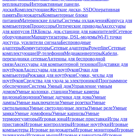
репликаторы
Интерактивные панели,
доски
Комплектующие
Жесткие диски, SSD
Оперативная
память
Видеокарты
Компьютерные блоки
питания
Материнские платы
Системы охлаждения
Корпуса для
компьютеров
Процессоры
Оптические приводы
Аксессуары
для корпусов ПК
Боксы, док-станции для накопителей
Сетевое
оборудование
Маршрутизаторы, DSL-модемы
Wi-Fi точки
доступа, усилители сигнала
Беспроводные
адаптеры
Коммутаторы
Сетевые адаптеры
Powerline
Сетевые
комплектующие
IP-телефония
Медиаконвертеры
Кабели,
переходники сетевые
Антенны для беспроводной
связи
Аксессуары для компьютерной техники
Подставки для
ноутбуков
Аксессуары для ноутбуков
Очки для
компьютера
Рюкзаки для ноутбуков
Сумки, чехлы для
ноутбуков
Средства для ухода за электроникой
Программное
обеспечение
Система Умный дом
Управление умным
домом
Умные колонки, станции
Умные камеры
видеонаблюдения
Умные датчики для дома
Умные
лампы
Умные выключатели
Умные розетки
Умные
светильники
Умные светодиодные ленты
Умные реле
Умные
замки
Умные домофоны
Умные карнизы
Умные
терморегуляторы
Игровая зона
Игровые приставки
Игры для
приставок
Игровые контроллеры
Игровые ноутбуки
Игровые
компьютеры
Игровые видеокарты
Игровые мониторы
Игровые
телевизоры
Игровые мыши
Игровые клавиатуры
Игровые