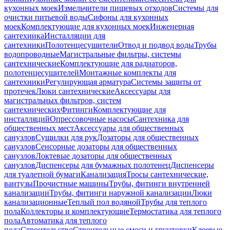
кухонных моек
Измельчители пищевых отходов
Системы для
очистки питьевой воды
Сифоны для кухонных
моек
Комплектующие для кухонных моек
Инженерная
сантехника
Инсталляции для
сантехники
Полотенцесушители
Отвод и подвод воды
Трубы
водопроводные
Магистральные фильтры, системы
сантехнические
Комплектующие для радиаторов,
полотенцесушителей
Монтажные комплекты для
сантехники
Регулирующая арматура
Системы защиты от
протечек
Люки сантехнические
Аксессуары для
магистральных фильтров, систем
сантехнических
Фитинги
Комплектующие для
инсталляций
Опрессовочные насосы
Сантехника для
общественных мест
Аксессуары для общественных
санузлов
Сушилки для рук
Дозаторы для общественных
санузлов
Сенсорные дозаторы для общественных
санузлов
Локтевые дозаторы для общественных
санузлов
Диспенсеры для бумажных полотенец
Диспенсеры
для туалетной бумаги
Канализация
Тросы сантехнические,
вантузы
Прочистные машины
Трубы, фитинги внутренней
канализации
Трубы, фитинги наружной канализации
Люки
канализационные
Теплый пол водяной
Трубы для теплого
пола
Коллекторы и комплектующие
Термостатика для теплого
пола
Автоматика для теплого
пола
Строительство
Строительные смеси и грунтовки
Клеевые