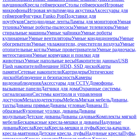
наушники
Кресла геймерские
Столы геймерские
Игровые
микрофоны
Игровая мультимедиа акустика
Аксессуары для
геймеров
Фигурки Funko Pop
Подставки для
ноутбуков
Светодиодные ленты
Лампы для мониторов
Умная
техника
Умные роботы-пылесосы
Умные телевизоры
Умные
стиральные машины
Умные чайники
Умные роботы
кулинарные
Умные вентиляторы
Умные кондиционеры
Умные
обогреватели
Умные увлажнители, очистители воздуха
Умные
отопительные котлы
Умные проветриватели
Умные радиочасы,
метеостанции
Умные кормушки и поилки для
животных
Умные напольные весы
Накопители данных
USB
Flash накопители
Внешние HDD, SSD диски
Карты
памяти
Сетевые накопители
Картридеры
Оптические
диски
Наблюдение и безопасность
Камеры
видеонаблюдения
Аксессуары для CCTV
Домофоны,
вызывные панели
Датчики для дома
Охранные системы,
сигнализации
Системы контроля и управления
доступом
Металлодетекторы
Мебель
Мягкая мебель
Диваны,
тахты
Диваны прямые
Диваны угловые
Диваны П-
образные
Кухонные уголки, диваны
Диваны
модульные
Детские диваны
Диваны садовые
Комплекты мягкой
мебели
Бескаркасные кресла-мешки и диваны
Надувные
диваны
Кресла
Кресла
Кресла-мешки и пуфы
Кресла-качалки,
кресла-маятники
Детские кресла, пуфы
Надувные кресла
Пуфы,
оттоманки
Кресла-кровати
Игровая мебель
Кресла