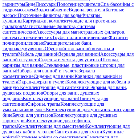
гарнитуры
Биде
Писсуары
Полотенцесушители
Спа-бассейны с
гидромассажем
Водоснабжение
Водонагреватели
Бытовые
насосы
Проточные фильтры для воды
Фильтры-
кувшины
Картриджи, комплектующие для проточных
фильтров
Магистральные фильтры, системы
сантехнические
Аксессуары для магистральных фильтров,
систем сантехнических
Трубы полипропиленовые
Фитинги
полипропиленовые
Расширительные баки,
гидроаккумуляторы
Обустройство ванной комнаты и
туалета
Мебель для ванной
Зеркала для ванной
Аксессуары для
ванной и туалета
Сиденья и чехлы для унитаза
Шторки,
карнизы для ванны
Стеклянные, пластиковые шторки для
ванны
Наборы для ванной и туалета
Зеркала
косметические
Сиденья для ванны
Коврики для ванной и
туалета
Экран-дверки в туалет
Комплектующие для мебели в
ванную
Комплектующие для сантехники
Экраны для ванн,
душевых поддонов
Опоры для ванн, душевых
поддонов
Комплектующие для ванн
Плинтусы для
сантехники
Сифоны, трапы
Комплектующие для
умывальников, моек
Комплектующие для унитазов, писсуаров,
биде
Бачки для унитазов
Комплектующие для душевых
гарнитуров
Комплектующие для сифонов,
трапов
Комплектующие для смесителей
Комплектующие для
душевых кабин, уголков
Сантехника для кухни
Кухонные
мойки
Кухонные мойки со смесителями
Смесители для