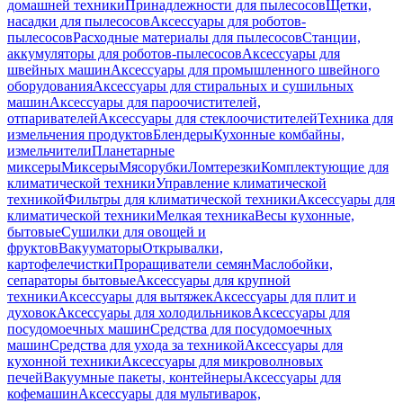
домашней техники
Принадлежности для пылесосов
Щетки,
насадки для пылесосов
Аксессуары для роботов-
пылесосов
Расходные материалы для пылесосов
Станции,
аккумуляторы для роботов-пылесосов
Аксессуары для
швейных машин
Аксессуары для промышленного швейного
оборудования
Аксессуары для стиральных и сушильных
машин
Аксессуары для пароочистителей,
отпаривателей
Аксессуары для стеклоочистителей
Техника для
измельчения продуктов
Блендеры
Кухонные комбайны,
измельчители
Планетарные
миксеры
Миксеры
Мясорубки
Ломтерезки
Комплектующие для
климатической техники
Управление климатической
техникой
Фильтры для климатической техники
Аксессуары для
климатической техники
Мелкая техника
Весы кухонные,
бытовые
Сушилки для овощей и
фруктов
Вакууматоры
Открывалки,
картофелечистки
Проращиватели семян
Маслобойки,
сепараторы бытовые
Аксессуары для крупной
техники
Аксессуары для вытяжек
Аксессуары для плит и
духовок
Аксессуары для холодильников
Аксессуары для
посудомоечных машин
Средства для посудомоечных
машин
Средства для ухода за техникой
Аксессуары для
кухонной техники
Аксессуары для микроволновых
печей
Вакуумные пакеты, контейнеры
Аксессуары для
кофемашин
Аксессуары для мультиварок,