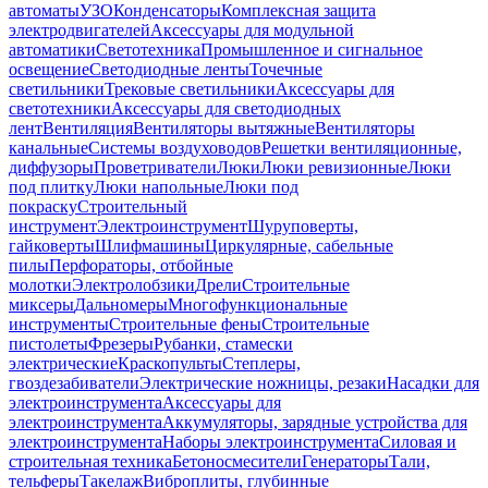
автоматы
УЗО
Конденсаторы
Комплексная защита
электродвигателей
Аксессуары для модульной
автоматики
Светотехника
Промышленное и сигнальное
освещение
Светодиодные ленты
Точечные
светильники
Трековые светильники
Аксессуары для
светотехники
Аксессуары для светодиодных
лент
Вентиляция
Вентиляторы вытяжные
Вентиляторы
канальные
Системы воздуховодов
Решетки вентиляционные,
диффузоры
Проветриватели
Люки
Люки ревизионные
Люки
под плитку
Люки напольные
Люки под
покраску
Строительный
инструмент
Электроинструмент
Шуруповерты,
гайковерты
Шлифмашины
Циркулярные, сабельные
пилы
Перфораторы, отбойные
молотки
Электролобзики
Дрели
Строительные
миксеры
Дальномеры
Многофункциональные
инструменты
Строительные фены
Строительные
пистолеты
Фрезеры
Рубанки, стамески
электрические
Краскопульты
Степлеры,
гвоздезабиватели
Электрические ножницы, резаки
Насадки для
электроинструмента
Аксессуары для
электроинструмента
Аккумуляторы, зарядные устройства для
электроинструмента
Наборы электроинструмента
Силовая и
строительная техника
Бетоносмесители
Генераторы
Тали,
тельферы
Такелаж
Виброплиты, глубинные