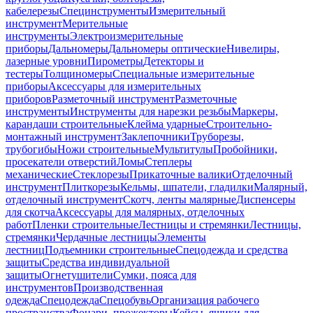
кабелерезы
Специнструменты
Измерительный
инструмент
Мерительные
инструменты
Электроизмерительные
приборы
Дальномеры
Дальномеры оптические
Нивелиры,
лазерные уровни
Пирометры
Детекторы и
тестеры
Толщиномеры
Специальные измерительные
приборы
Аксессуары для измерительных
приборов
Разметочный инструмент
Разметочные
инструменты
Инструменты для нарезки резьбы
Маркеры,
карандаши строительные
Клейма ударные
Строительно-
монтажный инструмент
Заклепочники
Труборезы,
трубогибы
Ножи строительные
Мультитулы
Пробойники,
просекатели отверстий
Ломы
Степлеры
механические
Стеклорезы
Прикаточные валики
Отделочный
инструмент
Плиткорезы
Кельмы, шпатели, гладилки
Малярный,
отделочный инструмент
Скотч, ленты малярные
Диспенсеры
для скотча
Аксессуары для малярных, отделочных
работ
Пленки строительные
Лестницы и стремянки
Лестницы,
стремянки
Чердачные лестницы
Элементы
лестниц
Подъемники строительные
Спецодежда и средства
защиты
Средства индивидуальной
защиты
Огнетушители
Сумки, пояса для
инструментов
Производственная
одежда
Спецодежда
Спецобувь
Организация рабочего
пространства
Фонари, прожекторы
Кейсы, ящики для