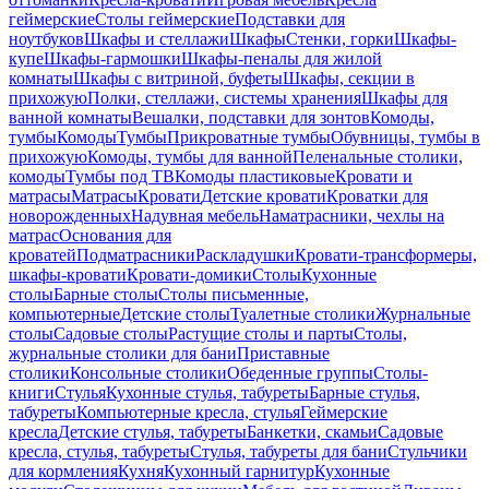
геймерские
Столы геймерские
Подставки для
ноутбуков
Шкафы и стеллажи
Шкафы
Стенки, горки
Шкафы-
купе
Шкафы-гармошки
Шкафы-пеналы для жилой
комнаты
Шкафы с витриной, буфеты
Шкафы, секции в
прихожую
Полки, стеллажи, системы хранения
Шкафы для
ванной комнаты
Вешалки, подставки для зонтов
Комоды,
тумбы
Комоды
Тумбы
Прикроватные тумбы
Обувницы, тумбы в
прихожую
Комоды, тумбы для ванной
Пеленальные столики,
комоды
Тумбы под ТВ
Комоды пластиковые
Кровати и
матрасы
Матрасы
Кровати
Детские кровати
Кроватки для
новорожденных
Надувная мебель
Наматрасники, чехлы на
матрас
Основания для
кроватей
Подматрасники
Раскладушки
Кровати-трансформеры,
шкафы-кровати
Кровати-домики
Столы
Кухонные
столы
Барные столы
Столы письменные,
компьютерные
Детские столы
Туалетные столики
Журнальные
столы
Садовые столы
Растущие столы и парты
Столы,
журнальные столики для бани
Приставные
столики
Консольные столики
Обеденные группы
Столы-
книги
Стулья
Кухонные стулья, табуреты
Барные стулья,
табуреты
Компьютерные кресла, стулья
Геймерские
кресла
Детские стулья, табуреты
Банкетки, скамьи
Садовые
кресла, стулья, табуреты
Стулья, табуреты для бани
Стульчики
для кормления
Кухня
Кухонный гарнитур
Кухонные