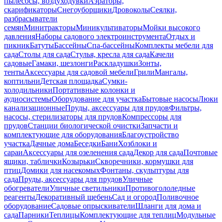
пылесосы, воздуходувки
Аэраторы,
скарификаторы
Снегоуборщики
Дровоколы
Сеялки,
разбрасыватели
семян
Минитракторы
Миникультиваторы
Мойки высокого
давления
Наборы садового электроинструмента
Отдых и
пикник
Батуты
Бассейны
Спа-бассейны
Комплекты мебели для
сада
Столы для сада
Стулья, кресла для сада
Качели
садовые
Гамаки, шезлонги
Раскладушки
Зонты,
тенты
Аксессуары для садовой мебели
Грили
Мангалы,
коптильни
Детская площадка
Сумки-
холодильники
Портативные колонки и
аудиосистемы
Оборудование для участка
Бытовые насосы
Люки
канализационные
Пруды, аксессуары для прудов
Фильтры,
насосы, стерилизаторы для прудов
Компрессоры для
прудов
Станции биологической очистки
Запчасти и
комплектующие для оборудования
Благоустройство
участка
Дачные дома
Беседки
Бани
Хозблоки и
сараи
Аксессуары для озеленения сада
Декор для сада
Почтовые
ящики, таблички
Козырьки
Скворечники, кормушки для
птиц
Домики для насекомых
Фонтаны, скульптуры для
сада
Пруды, аксессуары для прудов
Уличные
обогреватели
Уличные светильники
Противогололедные
реагенты
Декоративный щебень
Сад и огород
Поливочное
оборудование
Садовые опрыскиватели
Шланги для дома и
сада
Парники
Теплицы
Комплектующие для теплиц
Модульные