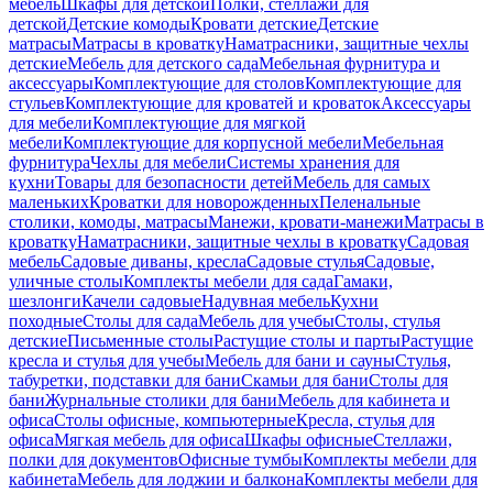
мебель
Шкафы для детской
Полки, стеллажи для
детской
Детские комоды
Кровати детские
Детские
матрасы
Матрасы в кроватку
Наматрасники, защитные чехлы
детские
Мебель для детского сада
Мебельная фурнитура и
аксессуары
Комплектующие для столов
Комплектующие для
стульев
Комплектующие для кроватей и кроваток
Аксессуары
для мебели
Комплектующие для мягкой
мебели
Комплектующие для корпусной мебели
Мебельная
фурнитура
Чехлы для мебели
Системы хранения для
кухни
Товары для безопасности детей
Мебель для самых
маленьких
Кроватки для новорожденных
Пеленальные
столики, комоды, матрасы
Манежи, кровати-манежи
Матрасы в
кроватку
Наматрасники, защитные чехлы в кроватку
Садовая
мебель
Садовые диваны, кресла
Садовые стулья
Садовые,
уличные столы
Комплекты мебели для сада
Гамаки,
шезлонги
Качели садовые
Надувная мебель
Кухни
походные
Столы для сада
Мебель для учебы
Столы, стулья
детские
Письменные столы
Растущие столы и парты
Растущие
кресла и стулья для учебы
Мебель для бани и сауны
Стулья,
табуретки, подставки для бани
Скамьи для бани
Столы для
бани
Журнальные столики для бани
Мебель для кабинета и
офиса
Столы офисные, компьютерные
Кресла, стулья для
офиса
Мягкая мебель для офиса
Шкафы офисные
Стеллажи,
полки для документов
Офисные тумбы
Комплекты мебели для
кабинета
Мебель для лоджии и балкона
Комплекты мебели для