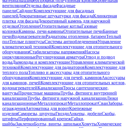
материалы
Шифер
Профнастил
Рулонная кровля
Кровельная
вентиляция
Отделка фасада
Фасадные
панели
Сайдинг
Комплектующие для фасадных
панелей
Декоративные штукатурки для фасада
Клинкерная
плитка для фасада
Декоративный камень для наружной
отделки
Отопление
Отопительные котлы
Газовые
колонки
Камины, печи-камины
Отопительные печи
Банные
печи
Водонагреватели
Радиаторы отопления, батареи
Теплый
пол
Теплые плинтусы
Системы антиобледенения
Управление
климатической техникой
Комплектующие для отопительного
оборудования
Стабилизаторы напряжения
Насосы
циркуляционные
Регулирующая арматура
Отвод и подвод
воды
Дымоходы и комплектующие
Управление климатической
техникой
Комплектующие для радиаторов
Комплектующие для
теплого пола
Топливо и аксессуары для отопительного
оборудования
Комплектующие для печей, каминов
Аксессуары
для каминов, печей
Комплектующие для отопительных котлов,
водонагревателей
Канализация
Тросы сантехнические,
вантузы
Прочистные машины
Трубы, фитинги внутренней
канализации
Трубы, фитинги наружной канализации
Люки
канализационные
Металлопрокат
Металлопрокат
Сваи
Заборы,
ограждения
Автоматика для ворот
Крепежные
изделия
Саморезы, шурупы
Гвозди
Анкеры, дюбели
Скобы,
штифты
Перфорированный крепеж
Гайки,
шайбы
Заклепки
Болты, винты, шпильки
Хомуты
Химические