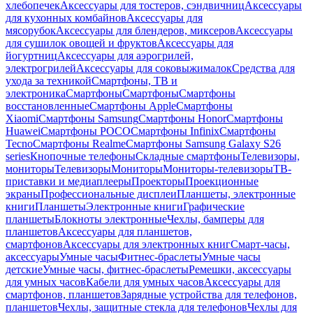
хлебопечек
Аксессуары для тостеров, сэндвичниц
Аксессуары
для кухонных комбайнов
Аксессуары для
мясорубок
Аксессуары для блендеров, миксеров
Аксессуары
для сушилок овощей и фруктов
Аксессуары для
йогуртниц
Аксессуары для аэрогрилей,
электрогрилей
Аксессуары для соковыжималок
Средства для
ухода за техникой
Смартфоны, ТВ и
электроника
Смартфоны
Смартфоны
Смартфоны
восстановленные
Смартфоны Apple
Смартфоны
Xiaomi
Смартфоны Samsung
Смартфоны Honor
Смартфоны
Huawei
Смартфоны POCO
Смартфоны Infinix
Смартфоны
Tecno
Смартфоны Realme
Смартфоны Samsung Galaxy S26
series
Кнопочные телефоны
Складные смартфоны
Телевизоры,
мониторы
Телевизоры
Мониторы
Мониторы-телевизоры
ТВ-
приставки и медиаплееры
Проекторы
Проекционные
экраны
Профессиональные дисплеи
Планшеты, электронные
книги
Планшеты
Электронные книги
Графические
планшеты
Блокноты электронные
Чехлы, бамперы для
планшетов
Аксессуары для планшетов,
смартфонов
Аксессуары для электронных книг
Смарт-часы,
аксессуары
Умные часы
Фитнес-браслеты
Умные часы
детские
Умные часы, фитнес-браслеты
Ремешки, аксессуары
для умных часов
Кабели для умных часов
Аксессуары для
смартфонов, планшетов
Зарядные устройства для телефонов,
планшетов
Чехлы, защитные стекла для телефонов
Чехлы для