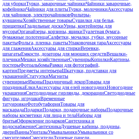
для уборки
Турки, заварочные чайники
Чайники заварочные,
кофейники
Чайники для плиты
Турки, молочники
Аксессуары
для чайников, электрочайников
Фильтры-
кувшины
Хозяйственные товары
Сушилки для белья,
прищепки
Гладильные доски
Урны, контейнеры для
мусора
Органайзеры, корзины, ящики
Туалетная бумага,
бумажные полотенца
Салфетки, мочалки, губки, мусорные
пакеты
Фольга, пленка, пакеты
Упаковочная тара
Аксессуары
для глажения
Аксессуары для стирки
Веревки,
шпагаты
Емкости, дозаторы для моющих средств
Вешалки-
плечики
Мешки хозяйственные
Сувениры
Копилки
Картины,
постеры
Фотоальбомы
Рамки для фотографий,
картин
Предметы интерьера
Шкатулки, подставки для
украшений
Статуэтки
Магниты
сувенирные
Иконы
Праздничный декор
Товары для
праздника
Елки
Аксессуары для елей новогодних
Новогодние
украшения
Светодиодные гирлянды, декорации
Светодиодные
фигуры, игрушки
Временные
татуировки
Фотобутафория
Товары для
маскарада
Подарки
Подарки, подарочные наборы
Подарочные
наборы косметики для лица и тела
Наборы для
бритья
Оформление подарков
Сантехника и
водоснабжение
Сантехника
Душевые кабины, поддоны,
двери
Ванны
Унитазы
Умывальники
Умывальники со
смесителями
Смесители
Душевые панели,