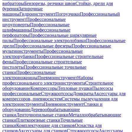
вибраторы
Бензорезы, резчики швов
Стойки, дрели для
бурения
Затирочные
машины
Гидроинструмент
Погрузчики
Профессиональный
инструмент
Профессиональные
шуруповерты
Профессиональные
шлифмашины
Профессиональные
перфораторы
Профессиональные циркулярные
пилы
Профессиональные электролобзики
Профессиональные
дрели
Профессиональные фрезеры
Профессиональные
мультиинструменты
Профессиональные
электрорубанки
Профессиональные строительные
фены
Профессиональные строительные
пистолеты
Профессиональные точильные
станки
Профессиональные
электроножницы
Пневмоинструмент
Наборы
профессионального электроинструмента
Строительное
оборудование
Компрессоры
Тепловые пушки
Пылесосы
профессиональные
Стружкоотсосы
Домкраты
Аксессуары для
компрессоров, пневмосистем
Системы пылеудаления для
электроинструмента
Пневмоинструмент
Станки и
оборудование
Деревообрабатывающие
станки
Ленточнопильные станки
Металлообрабатывающие
станки
Плиткорезные станки
Точильные
станки
Комплектующие для станков
Оснастка для
станков
Аксессуары для станков
Стружкоотсосы
Аксессуары