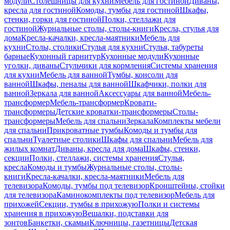
модули
Столешницы для кухни
Мебель для гостиной
Диваны,
кресла для гостиной
Комоды, тумбы для гостиной
Шкафы,
стенки, горки для гостиной
Полки, стеллажи для
гостиной
Журнальные столы, столы-книги
Кресла, стулья для
дома
Кресла-качалки, кресла-маятники
Мебель для
кухни
Столы, столики
Стулья для кухни
Стулья, табуреты
барные
Кухонный гарнитур
Кухонные модули
Кухонные
уголки, диваны
Стульчики для кормления
Системы хранения
для кухни
Мебель для ванной
Тумбы, консоли для
ванной
Шкафы, пеналы для ванной
Шкафчики, полки для
ванной
Зеркала для ванной
Аксессуары для ванной
Мебель-
трансформер
Мебель-трансформер
Кровати-
трансформеры
Детские кроватки-трансформеры
Столы-
трансформеры
Мебель для спальни
Зеркала
Комплекты мебели
для спальни
Прикроватные тумбы
Комоды и тумбы для
спальни
Туалетные столики
Шкафы для спальни
Мебель для
жилых комнат
Диваны, кресла для дома
Шкафы, стенки,
секции
Полки, стеллажи, системы хранения
Стулья,
кресла
Комоды и тумбы
Журнальные столы, столы-
книги
Кресла-качалки, кресла-маятники
Мебель для
телевизора
Комоды, тумбы под телевизор
Кронштейны, стойки
для телевизора
Каминокомплекты под телевизор
Мебель для
прихожей
Секции, тумбы в прихожую
Полки и системы
хранения в прихожую
Вешалки, подставки для
зонтов
Банкетки, скамьи
Ключницы, газетницы
Детская