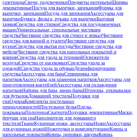
газетницы
Свечи, подсвечники
Предметы интерьера
Ширмы
декоративные
Посуда для выпечки, запекания
Формы для
выпечки, запекания
Посуда для запекания
Аксессуары для
выпечки
Бумага, фольга, рукава для выпечки
Бытовая
химия
Средства для стирки
Средства для посудомоечных
машин
Универсальные, специальные чистящие
средства
Чистящие средства для стекол и зеркал
Чистящие
средства для ванной и туалета
Чистящие средства для
кухни
Средства для мытья посуды
Чистящие средства для
мебели
Чистящие средства для напольных покрытий и
ковров
Средства для ухода за техникой
Освежители
воздуха
Средства от насекомых
Средства ухода за
одеждой
Средства ухода за обувью
Дезинфицирующие
средства
Аксессуары для бара
Сервировка для
напитков
Аксессуары для хранения напитков
Аксессуары для
приготовления коктейлей
Аксессуары для охлаждения
напитков
Наборы для бара, мини-бары
Штопоры, открывалки
для бутылок
Домашний текстиль
Подушки для
сна
Одеяла
Комплекты постельных
принадлежностей
Постельное белье
Пледы,
покрывала
Полотенца
Скатерти
Подушки декоративные
Маски,
беруши для сна
Наполнители для домашнего
текстиля
Ткани
Кухонные ножи, аксессуары
Ножи
Аксессуары
для кухонных ножей
Ножеточки и комплектующие
Ковры и
напольные покрытия
Ковры, циновки, шкуры
Ковры,