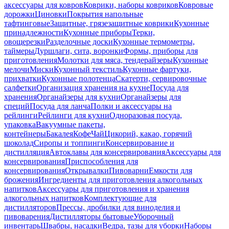
аксессуары для ковров
Коврики, наборы ковриков
Ковровые
дорожки
Циновки
Покрытия напольные
тафтинговые
Защитные, грязезащитные коврики
Кухонные
принадлежности
Кухонные приборы
Терки,
овощерезки
Разделочные доски
Кухонные термометры,
таймеры
Дуршлаги, сита, воронки
Формы, приборы для
приготовления
Молотки для мяса, тендерайзеры
Кухонные
мелочи
Миски
Кухонный текстиль
Кухонные фартуки,
прихватки
Кухонные полотенца
Скатерти, сервировочные
салфетки
Организация хранения на кухне
Посуда для
хранения
Органайзеры для кухни
Органайзеры для
специй
Посуда для ланча
Полки и аксессуары на
рейлинги
Рейлинги для кухни
Одноразовая посуда,
упаковка
Вакуумные пакеты,
контейнеры
Бакалея
Кофе
Чай
Цикорий, какао, горячий
шоколад
Сиропы и топпинги
Консервирование и
дистилляция
Автоклавы для консервирования
Аксессуары для
консервирования
Приспособления для
консервирования
Открывалки
Пивоварни
Емкости для
брожения
Ингредиенты для приготовления алкогольных
напитков
Аксессуары для приготовления и хранения
алкогольных напитков
Комплектующие для
дистилляторов
Прессы, дробилки для виноделия и
пивоварения
Дистилляторы бытовые
Уборочный
инвентарь
Швабры, насадки
Ведра, тазы для уборки
Наборы