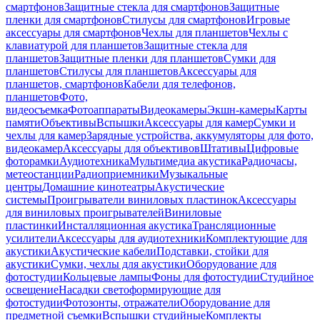
смартфонов
Защитные стекла для смартфонов
Защитные
пленки для смартфонов
Стилусы для смартфонов
Игровые
аксессуары для смартфонов
Чехлы для планшетов
Чехлы с
клавиатурой для планшетов
Защитные стекла для
планшетов
Защитные пленки для планшетов
Сумки для
планшетов
Стилусы для планшетов
Аксессуары для
планшетов, смартфонов
Кабели для телефонов,
планшетов
Фото,
видеосъемка
Фотоаппараты
Видеокамеры
Экшн-камеры
Карты
памяти
Объективы
Вспышки
Аксессуары для камер
Сумки и
чехлы для камер
Зарядные устройства, аккумуляторы для фото,
видеокамер
Аксессуары для объективов
Штативы
Цифровые
фоторамки
Аудиотехника
Мультимедиа акустика
Радиочасы,
метеостанции
Радиоприемники
Музыкальные
центры
Домашние кинотеатры
Акустические
системы
Проигрыватели виниловых пластинок
Аксессуары
для виниловых проигрывателей
Виниловые
пластинки
Инсталляционная акустика
Трансляционные
усилители
Аксессуары для аудиотехники
Комплектующие для
акустики
Акустические кабели
Подставки, стойки для
акустики
Сумки, чехлы для акустики
Оборудование для
фотостудии
Кольцевые лампы
Фоны для фотостудии
Студийное
освещение
Насадки светоформирующие для
фотостудии
Фотозонты, отражатели
Оборудование для
предметной съемки
Вспышки студийные
Комплекты