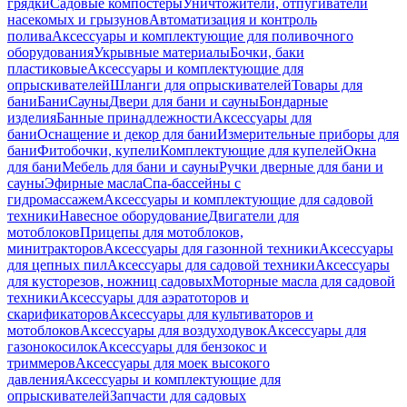
грядки
Садовые компостеры
Уничтожители, отпугиватели
насекомых и грызунов
Автоматизация и контроль
полива
Аксессуары и комплектующие для поливочного
оборудования
Укрывные материалы
Бочки, баки
пластиковые
Аксессуары и комплектующие для
опрыскивателей
Шланги для опрыскивателей
Товары для
бани
Бани
Сауны
Двери для бани и сауны
Бондарные
изделия
Банные принадлежности
Аксессуары для
бани
Оснащение и декор для бани
Измерительные приборы для
бани
Фитобочки, купели
Комплектующие для купелей
Окна
для бани
Мебель для бани и сауны
Ручки дверные для бани и
сауны
Эфирные масла
Спа-бассейны с
гидромассажем
Аксессуары и комплектующие для садовой
техники
Навесное оборудование
Двигатели для
мотоблоков
Прицепы для мотоблоков,
минитракторов
Аксессуары для газонной техники
Аксессуары
для цепных пил
Аксессуары для садовой техники
Аксессуары
для кусторезов, ножниц садовых
Моторные масла для садовой
техники
Аксессуары для аэратоторов и
скарификаторов
Аксессуары для культиваторов и
мотоблоков
Аксессуары для воздуходувок
Аксессуары для
газонокосилок
Аксессуары для бензокос и
триммеров
Аксессуары для моек высокого
давления
Аксессуары и комплектующие для
опрыскивателей
Запчасти для садовых