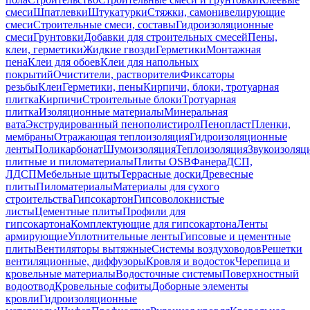
смеси
Шпатлевки
Штукатурки
Стяжки, самонивелирующие
смеси
Строительные смеси, составы
Гидроизоляционные
смеси
Грунтовки
Добавки для строительных смесей
Пены,
клеи, герметики
Жидкие гвозди
Герметики
Монтажная
пена
Клеи для обоев
Клеи для напольных
покрытий
Очистители, растворители
Фиксаторы
резьбы
Клеи
Герметики, пены
Кирпичи, блоки, тротуарная
плитка
Кирпичи
Строительные блоки
Тротуарная
плитка
Изоляционные материалы
Минеральная
вата
Экструдированный пенополистирол
Пенопласт
Пленки,
мембраны
Отражающая теплоизоляция
Гидроизоляционные
ленты
Поликарбонат
Шумоизоляция
Теплоизоляция
Звукоизоляц
плитные и пиломатериалы
Плиты OSB
Фанера
ДСП,
ЛДСП
Мебельные щиты
Террасные доски
Древесные
плиты
Пиломатериалы
Материалы для сухого
строительства
Гипсокартон
Гипсоволокнистые
листы
Цементные плиты
Профили для
гипсокартона
Комплектующие для гипсокартона
Ленты
армирующие
Уплотнительные ленты
Гипсовые и цементные
плиты
Вентиляторы вытяжные
Системы воздуховодов
Решетки
вентиляционные, диффузоры
Кровля и водосток
Черепица и
кровельные материалы
Водосточные системы
Поверхностный
водоотвод
Кровельные софиты
Доборные элементы
кровли
Гидроизоляционные