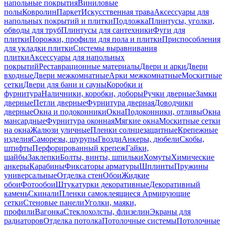
напольные покрытия
Виниловые
полы
Ковролин
Паркет
Искусственная трава
Аксессуары для
напольных покрытий и плитки
Подложка
Плинтусы, уголки,
обводы для труб
Плинтусы для сантехники
Фуги для
плитки
Порожки, профили для пола и плитки
Приспособления
для укладки плитки
Системы выравнивания
плитки
Аксессуары для напольных
покрытий
Реставрационные материалы
Двери и арки
Двери
входные
Двери межкомнатные
Арки межкомнатные
Москитные
сетки
Двери для бани и сауны
Коробки и
фурнитура
Наличники, коробки, доборы
Ручки дверные
Замки
дверные
Петли дверные
Фурнитура дверная
Доводчики
дверные
Окна и подоконники
Окна
Подоконники, отливы
Окна
мансардные
Фурнитура оконная
Мягкие окна
Москитные сетки
на окна
Жалюзи уличные
Пленки солнцезащитные
Крепежные
изделия
Саморезы, шурупы
Гвозди
Анкеры, дюбели
Скобы,
штифты
Перфорированный крепеж
Гайки,
шайбы
Заклепки
Болты, винты, шпильки
Хомуты
Химические
анкеры
Карабины
Фиксаторы арматуры
Шплинты
Пружины
универсальные
Отделка стен
Обои
Жидкие
обои
Фотообои
Штукатурки декоративные
Декоративный
камень
Скинали
Пленки самоклеящиеся
Армирующие
сетки
Стеновые панели
Уголки, маяки,
профили
Вагонка
Стеклохолсты, флизелин
Экраны для
радиаторов
Отделка потолка
Потолочные системы
Потолочные