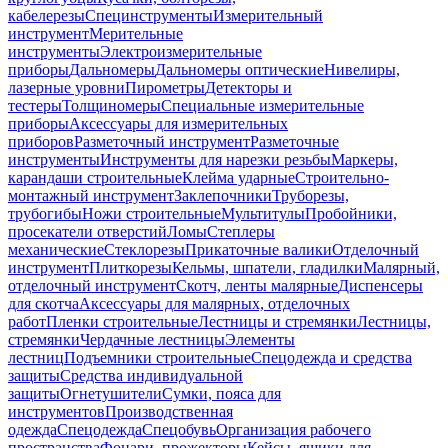
кабелерезы
Специнструменты
Измерительный
инструмент
Мерительные
инструменты
Электроизмерительные
приборы
Дальномеры
Дальномеры оптические
Нивелиры,
лазерные уровни
Пирометры
Детекторы и
тестеры
Толщиномеры
Специальные измерительные
приборы
Аксессуары для измерительных
приборов
Разметочный инструмент
Разметочные
инструменты
Инструменты для нарезки резьбы
Маркеры,
карандаши строительные
Клейма ударные
Строительно-
монтажный инструмент
Заклепочники
Труборезы,
трубогибы
Ножи строительные
Мультитулы
Пробойники,
просекатели отверстий
Ломы
Степлеры
механические
Стеклорезы
Прикаточные валики
Отделочный
инструмент
Плиткорезы
Кельмы, шпатели, гладилки
Малярный,
отделочный инструмент
Скотч, ленты малярные
Диспенсеры
для скотча
Аксессуары для малярных, отделочных
работ
Пленки строительные
Лестницы и стремянки
Лестницы,
стремянки
Чердачные лестницы
Элементы
лестниц
Подъемники строительные
Спецодежда и средства
защиты
Средства индивидуальной
защиты
Огнетушители
Сумки, пояса для
инструментов
Производственная
одежда
Спецодежда
Спецобувь
Организация рабочего
пространства
Фонари, прожекторы
Кейсы, ящики для