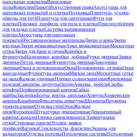
напольные покрытия
Виниловые
полы
Ковролин
Паркет
Искусственная трава
Аксессуары для
напольных покрытий и плитки
Подложка
Плинтусы, уголки,
обводы для труб
Плинтусы для сантехники
Фуги для
плитки
Порожки, профили для пола и плитки
Приспособления
для укладки плитки
Системы выравнивания
плитки
Аксессуары для напольных
покрытий
Реставрационные материалы
Двери и арки
Двери
входные
Двери межкомнатные
Арки межкомнатные
Москитные
сетки
Двери для бани и сауны
Коробки и
фурнитура
Наличники, коробки, доборы
Ручки дверные
Замки
дверные
Петли дверные
Фурнитура дверная
Доводчики
дверные
Окна и подоконники
Окна
Подоконники, отливы
Окна
мансардные
Фурнитура оконная
Мягкие окна
Москитные сетки
на окна
Жалюзи уличные
Пленки солнцезащитные
Крепежные
изделия
Саморезы, шурупы
Гвозди
Анкеры, дюбели
Скобы,
штифты
Перфорированный крепеж
Гайки,
шайбы
Заклепки
Болты, винты, шпильки
Хомуты
Химические
анкеры
Карабины
Фиксаторы арматуры
Шплинты
Пружины
универсальные
Отделка стен
Обои
Жидкие
обои
Фотообои
Штукатурки декоративные
Декоративный
камень
Скинали
Пленки самоклеящиеся
Армирующие
сетки
Стеновые панели
Уголки, маяки,
профили
Вагонка
Стеклохолсты, флизелин
Экраны для
радиаторов
Отделка потолка
Потолочные системы
Потолочные