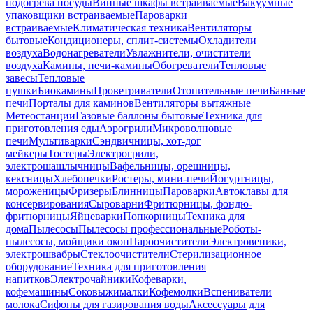
подогрева посуды
Винные шкафы встраиваемые
Вакуумные
упаковщики встраиваемые
Пароварки
встраиваемые
Климатическая техника
Вентиляторы
бытовые
Кондиционеры, сплит-системы
Охладители
воздуха
Водонагреватели
Увлажнители, очистители
воздуха
Камины, печи-камины
Обогреватели
Тепловые
завесы
Тепловые
пушки
Биокамины
Проветриватели
Отопительные печи
Банные
печи
Порталы для каминов
Вентиляторы вытяжные
Метеостанции
Газовые баллоны бытовые
Техника для
приготовления еды
Аэрогрили
Микроволновые
печи
Мультиварки
Сэндвичницы, хот-дог
мейкеры
Тостеры
Электрогрили,
электрошашлычницы
Вафельницы, орешницы,
кексницы
Хлебопечки
Ростеры, мини-печи
Йогуртницы,
мороженицы
Фризеры
Блинницы
Пароварки
Автоклавы для
консервирования
Сыроварни
Фритюрницы, фондю-
фритюрницы
Яйцеварки
Попкорницы
Техника для
дома
Пылесосы
Пылесосы профессиональные
Роботы-
пылесосы, мойщики окон
Пароочистители
Электровеники,
электрошвабры
Стеклоочистители
Стерилизационное
оборудование
Техника для приготовления
напитков
Электрочайники
Кофеварки,
кофемашины
Соковыжималки
Кофемолки
Вспениватели
молока
Сифоны для газирования воды
Аксессуары для