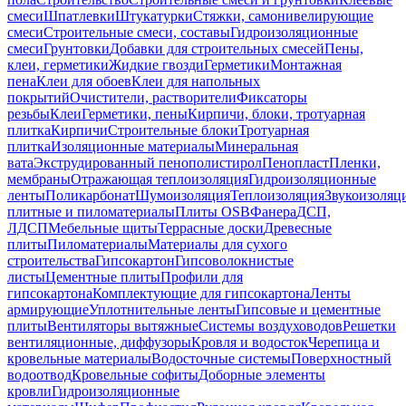
смеси
Шпатлевки
Штукатурки
Стяжки, самонивелирующие
смеси
Строительные смеси, составы
Гидроизоляционные
смеси
Грунтовки
Добавки для строительных смесей
Пены,
клеи, герметики
Жидкие гвозди
Герметики
Монтажная
пена
Клеи для обоев
Клеи для напольных
покрытий
Очистители, растворители
Фиксаторы
резьбы
Клеи
Герметики, пены
Кирпичи, блоки, тротуарная
плитка
Кирпичи
Строительные блоки
Тротуарная
плитка
Изоляционные материалы
Минеральная
вата
Экструдированный пенополистирол
Пенопласт
Пленки,
мембраны
Отражающая теплоизоляция
Гидроизоляционные
ленты
Поликарбонат
Шумоизоляция
Теплоизоляция
Звукоизоляц
плитные и пиломатериалы
Плиты OSB
Фанера
ДСП,
ЛДСП
Мебельные щиты
Террасные доски
Древесные
плиты
Пиломатериалы
Материалы для сухого
строительства
Гипсокартон
Гипсоволокнистые
листы
Цементные плиты
Профили для
гипсокартона
Комплектующие для гипсокартона
Ленты
армирующие
Уплотнительные ленты
Гипсовые и цементные
плиты
Вентиляторы вытяжные
Системы воздуховодов
Решетки
вентиляционные, диффузоры
Кровля и водосток
Черепица и
кровельные материалы
Водосточные системы
Поверхностный
водоотвод
Кровельные софиты
Доборные элементы
кровли
Гидроизоляционные