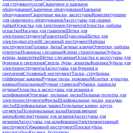
для стружкоотсосов
Сварочное и паяльное
оборудование
Сварочное оборудование
Паяльное
оборудование
Сварочные маски, аксессуары
Комплектующие
для сварочного оборудования
Аксессуары для сварки,
пайки
Оснастка для электроинструмента
Оснастка, наборы
оснастки
Насадки для граверов
Щетки для
электроинструмента
Развертки
Пуансоны
Щетки для
электродвигателей
Слесарный инструмент
Наборы
инструментов
Головки, биты
Гаечные ключи
Отвертки, наборы
отверток
Ножницы слесарные
Клещи строительные
Зубила,
керны, выколотки
Щетки слесарные
Оснастка и аксессуары для
бурения и сверления
Сверла, буры, зенкеры
Коронки
Зубила для
электроинструмента
Аксессуары для бурения и
сверления
Столярный инструмент
Тиски, струбцины,
гейферные зажимы
Ручные пилы, ножовки
Молотки, кувалды,
киянки
Напильники
Ручные стамески
Рубанки, рашпили
ручные
Оснастка и аксессуары для резания и
шлифования
Отрезные, пильные диски
Пильные полотна для
электроинструмента
Фрезы
Шлифовальные диски, насадки,
листы
Шлифовальные чашки
Точильные камни, круги,
сегменты
Полировальные валы
Направляющие
шины
Комплектующие для резания
Аксессуары для
резания
Аксессуары для шлифования
Электромонтажный
инструмент
Обжимной инструмент
Плоскогубцы,
круглогубцы
Кусачки, болторезы,