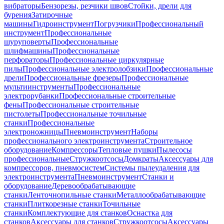
вибраторы
Бензорезы, резчики швов
Стойки, дрели для
бурения
Затирочные
машины
Гидроинструмент
Погрузчики
Профессиональный
инструмент
Профессиональные
шуруповерты
Профессиональные
шлифмашины
Профессиональные
перфораторы
Профессиональные циркулярные
пилы
Профессиональные электролобзики
Профессиональные
дрели
Профессиональные фрезеры
Профессиональные
мультиинструменты
Профессиональные
электрорубанки
Профессиональные строительные
фены
Профессиональные строительные
пистолеты
Профессиональные точильные
станки
Профессиональные
электроножницы
Пневмоинструмент
Наборы
профессионального электроинструмента
Строительное
оборудование
Компрессоры
Тепловые пушки
Пылесосы
профессиональные
Стружкоотсосы
Домкраты
Аксессуары для
компрессоров, пневмосистем
Системы пылеудаления для
электроинструмента
Пневмоинструмент
Станки и
оборудование
Деревообрабатывающие
станки
Ленточнопильные станки
Металлообрабатывающие
станки
Плиткорезные станки
Точильные
станки
Комплектующие для станков
Оснастка для
станков
Аксессуары для станков
Стружкоотсосы
Аксессуары