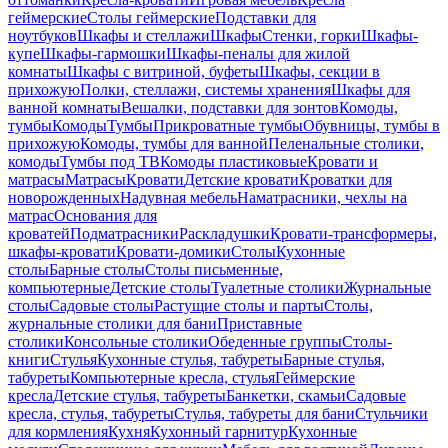
геймерские
Столы геймерские
Подставки для
ноутбуков
Шкафы и стеллажи
Шкафы
Стенки, горки
Шкафы-
купе
Шкафы-гармошки
Шкафы-пеналы для жилой
комнаты
Шкафы с витриной, буфеты
Шкафы, секции в
прихожую
Полки, стеллажи, системы хранения
Шкафы для
ванной комнаты
Вешалки, подставки для зонтов
Комоды,
тумбы
Комоды
Тумбы
Прикроватные тумбы
Обувницы, тумбы в
прихожую
Комоды, тумбы для ванной
Пеленальные столики,
комоды
Тумбы под ТВ
Комоды пластиковые
Кровати и
матрасы
Матрасы
Кровати
Детские кровати
Кроватки для
новорожденных
Надувная мебель
Наматрасники, чехлы на
матрас
Основания для
кроватей
Подматрасники
Раскладушки
Кровати-трансформеры,
шкафы-кровати
Кровати-домики
Столы
Кухонные
столы
Барные столы
Столы письменные,
компьютерные
Детские столы
Туалетные столики
Журнальные
столы
Садовые столы
Растущие столы и парты
Столы,
журнальные столики для бани
Приставные
столики
Консольные столики
Обеденные группы
Столы-
книги
Стулья
Кухонные стулья, табуреты
Барные стулья,
табуреты
Компьютерные кресла, стулья
Геймерские
кресла
Детские стулья, табуреты
Банкетки, скамьи
Садовые
кресла, стулья, табуреты
Стулья, табуреты для бани
Стульчики
для кормления
Кухня
Кухонный гарнитур
Кухонные