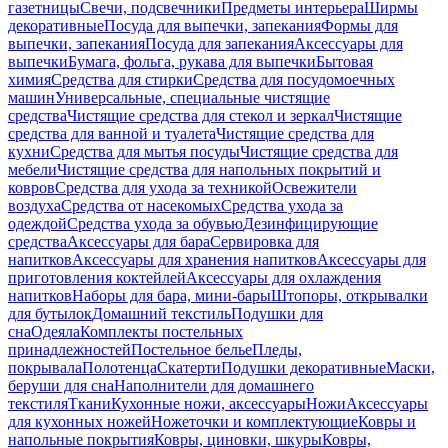
газетницы
Свечи, подсвечники
Предметы интерьера
Ширмы
декоративные
Посуда для выпечки, запекания
Формы для
выпечки, запекания
Посуда для запекания
Аксессуары для
выпечки
Бумага, фольга, рукава для выпечки
Бытовая
химия
Средства для стирки
Средства для посудомоечных
машин
Универсальные, специальные чистящие
средства
Чистящие средства для стекол и зеркал
Чистящие
средства для ванной и туалета
Чистящие средства для
кухни
Средства для мытья посуды
Чистящие средства для
мебели
Чистящие средства для напольных покрытий и
ковров
Средства для ухода за техникой
Освежители
воздуха
Средства от насекомых
Средства ухода за
одеждой
Средства ухода за обувью
Дезинфицирующие
средства
Аксессуары для бара
Сервировка для
напитков
Аксессуары для хранения напитков
Аксессуары для
приготовления коктейлей
Аксессуары для охлаждения
напитков
Наборы для бара, мини-бары
Штопоры, открывалки
для бутылок
Домашний текстиль
Подушки для
сна
Одеяла
Комплекты постельных
принадлежностей
Постельное белье
Пледы,
покрывала
Полотенца
Скатерти
Подушки декоративные
Маски,
беруши для сна
Наполнители для домашнего
текстиля
Ткани
Кухонные ножи, аксессуары
Ножи
Аксессуары
для кухонных ножей
Ножеточки и комплектующие
Ковры и
напольные покрытия
Ковры, циновки, шкуры
Ковры,