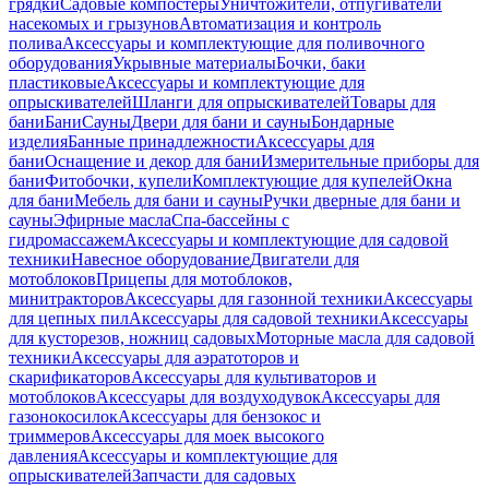
грядки
Садовые компостеры
Уничтожители, отпугиватели
насекомых и грызунов
Автоматизация и контроль
полива
Аксессуары и комплектующие для поливочного
оборудования
Укрывные материалы
Бочки, баки
пластиковые
Аксессуары и комплектующие для
опрыскивателей
Шланги для опрыскивателей
Товары для
бани
Бани
Сауны
Двери для бани и сауны
Бондарные
изделия
Банные принадлежности
Аксессуары для
бани
Оснащение и декор для бани
Измерительные приборы для
бани
Фитобочки, купели
Комплектующие для купелей
Окна
для бани
Мебель для бани и сауны
Ручки дверные для бани и
сауны
Эфирные масла
Спа-бассейны с
гидромассажем
Аксессуары и комплектующие для садовой
техники
Навесное оборудование
Двигатели для
мотоблоков
Прицепы для мотоблоков,
минитракторов
Аксессуары для газонной техники
Аксессуары
для цепных пил
Аксессуары для садовой техники
Аксессуары
для кусторезов, ножниц садовых
Моторные масла для садовой
техники
Аксессуары для аэратоторов и
скарификаторов
Аксессуары для культиваторов и
мотоблоков
Аксессуары для воздуходувок
Аксессуары для
газонокосилок
Аксессуары для бензокос и
триммеров
Аксессуары для моек высокого
давления
Аксессуары и комплектующие для
опрыскивателей
Запчасти для садовых