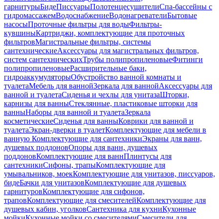
гарнитуры
Биде
Писсуары
Полотенцесушители
Спа-бассейны с
гидромассажем
Водоснабжение
Водонагреватели
Бытовые
насосы
Проточные фильтры для воды
Фильтры-
кувшины
Картриджи, комплектующие для проточных
фильтров
Магистральные фильтры, системы
сантехнические
Аксессуары для магистральных фильтров,
систем сантехнических
Трубы полипропиленовые
Фитинги
полипропиленовые
Расширительные баки,
гидроаккумуляторы
Обустройство ванной комнаты и
туалета
Мебель для ванной
Зеркала для ванной
Аксессуары для
ванной и туалета
Сиденья и чехлы для унитаза
Шторки,
карнизы для ванны
Стеклянные, пластиковые шторки для
ванны
Наборы для ванной и туалета
Зеркала
косметические
Сиденья для ванны
Коврики для ванной и
туалета
Экран-дверки в туалет
Комплектующие для мебели в
ванную
Комплектующие для сантехники
Экраны для ванн,
душевых поддонов
Опоры для ванн, душевых
поддонов
Комплектующие для ванн
Плинтусы для
сантехники
Сифоны, трапы
Комплектующие для
умывальников, моек
Комплектующие для унитазов, писсуаров,
биде
Бачки для унитазов
Комплектующие для душевых
гарнитуров
Комплектующие для сифонов,
трапов
Комплектующие для смесителей
Комплектующие для
душевых кабин, уголков
Сантехника для кухни
Кухонные
мойки
Кухонные мойки со смесителями
Смесители для