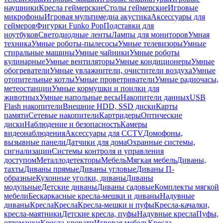
наушники
Кресла геймерские
Столы геймерские
Игровые
микрофоны
Игровая мультимедиа акустика
Аксессуары для
геймеров
Фигурки Funko Pop
Подставки для
ноутбуков
Светодиодные ленты
Лампы для мониторов
Умная
техника
Умные роботы-пылесосы
Умные телевизоры
Умные
стиральные машины
Умные чайники
Умные роботы
кулинарные
Умные вентиляторы
Умные кондиционеры
Умные
обогреватели
Умные увлажнители, очистители воздуха
Умные
отопительные котлы
Умные проветриватели
Умные радиочасы,
метеостанции
Умные кормушки и поилки для
животных
Умные напольные весы
Накопители данных
USB
Flash накопители
Внешние HDD, SSD диски
Карты
памяти
Сетевые накопители
Картридеры
Оптические
диски
Наблюдение и безопасность
Камеры
видеонаблюдения
Аксессуары для CCTV
Домофоны,
вызывные панели
Датчики для дома
Охранные системы,
сигнализации
Системы контроля и управления
доступом
Металлодетекторы
Мебель
Мягкая мебель
Диваны,
тахты
Диваны прямые
Диваны угловые
Диваны П-
образные
Кухонные уголки, диваны
Диваны
модульные
Детские диваны
Диваны садовые
Комплекты мягкой
мебели
Бескаркасные кресла-мешки и диваны
Надувные
диваны
Кресла
Кресла
Кресла-мешки и пуфы
Кресла-качалки,
кресла-маятники
Детские кресла, пуфы
Надувные кресла
Пуфы,
оттоманки
Кресла-кровати
Игровая мебель
Кресла