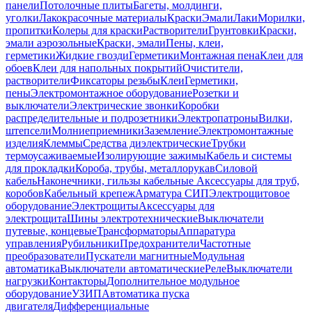
панели
Потолочные плиты
Багеты, молдинги,
уголки
Лакокрасочные материалы
Краски
Эмали
Лаки
Морилки,
пропитки
Колеры для краски
Растворители
Грунтовки
Краски,
эмали аэрозольные
Краски, эмали
Пены, клеи,
герметики
Жидкие гвозди
Герметики
Монтажная пена
Клеи для
обоев
Клеи для напольных покрытий
Очистители,
растворители
Фиксаторы резьбы
Клеи
Герметики,
пены
Электромонтажное оборудование
Розетки и
выключатели
Электрические звонки
Коробки
распределительные и подрозетники
Электропатроны
Вилки,
штепсели
Молниеприемники
Заземление
Электромонтажные
изделия
Клеммы
Средства диэлектрические
Трубки
термоусаживаемые
Изолирующие зажимы
Кабель и системы
для прокладки
Короба, трубы, металлорукав
Силовой
кабель
Наконечники, гильзы кабельные
Аксессуары для труб,
коробов
Кабельный крепеж
Арматура СИП
Электрощитовое
оборудование
Электрощиты
Аксессуары для
электрощита
Шины электротехнические
Выключатели
путевые, концевые
Трансформаторы
Аппаратура
управления
Рубильники
Предохранители
Частотные
преобразователи
Пускатели магнитные
Модульная
автоматика
Выключатели автоматические
Реле
Выключатели
нагрузки
Контакторы
Дополнительное модульное
оборудование
УЗИП
Автоматика пуска
двигателя
Дифференциальные