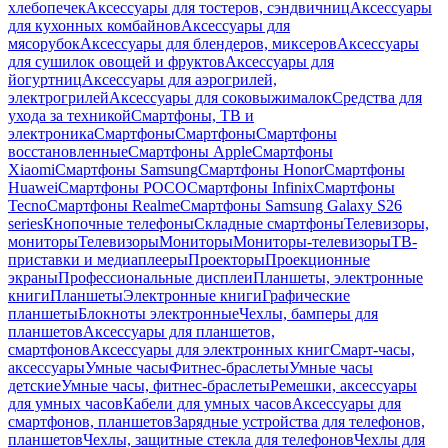
хлебопечек
Аксессуары для тостеров, сэндвичниц
Аксессуары
для кухонных комбайнов
Аксессуары для
мясорубок
Аксессуары для блендеров, миксеров
Аксессуары
для сушилок овощей и фруктов
Аксессуары для
йогуртниц
Аксессуары для аэрогрилей,
электрогрилей
Аксессуары для соковыжималок
Средства для
ухода за техникой
Смартфоны, ТВ и
электроника
Смартфоны
Смартфоны
Смартфоны
восстановленные
Смартфоны Apple
Смартфоны
Xiaomi
Смартфоны Samsung
Смартфоны Honor
Смартфоны
Huawei
Смартфоны POCO
Смартфоны Infinix
Смартфоны
Tecno
Смартфоны Realme
Смартфоны Samsung Galaxy S26
series
Кнопочные телефоны
Складные смартфоны
Телевизоры,
мониторы
Телевизоры
Мониторы
Мониторы-телевизоры
ТВ-
приставки и медиаплееры
Проекторы
Проекционные
экраны
Профессиональные дисплеи
Планшеты, электронные
книги
Планшеты
Электронные книги
Графические
планшеты
Блокноты электронные
Чехлы, бамперы для
планшетов
Аксессуары для планшетов,
смартфонов
Аксессуары для электронных книг
Смарт-часы,
аксессуары
Умные часы
Фитнес-браслеты
Умные часы
детские
Умные часы, фитнес-браслеты
Ремешки, аксессуары
для умных часов
Кабели для умных часов
Аксессуары для
смартфонов, планшетов
Зарядные устройства для телефонов,
планшетов
Чехлы, защитные стекла для телефонов
Чехлы для