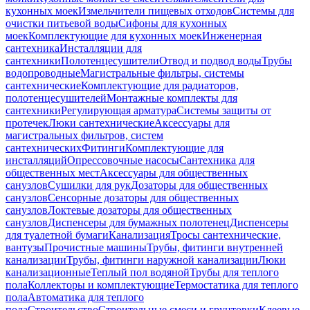
кухонных моек
Измельчители пищевых отходов
Системы для
очистки питьевой воды
Сифоны для кухонных
моек
Комплектующие для кухонных моек
Инженерная
сантехника
Инсталляции для
сантехники
Полотенцесушители
Отвод и подвод воды
Трубы
водопроводные
Магистральные фильтры, системы
сантехнические
Комплектующие для радиаторов,
полотенцесушителей
Монтажные комплекты для
сантехники
Регулирующая арматура
Системы защиты от
протечек
Люки сантехнические
Аксессуары для
магистральных фильтров, систем
сантехнических
Фитинги
Комплектующие для
инсталляций
Опрессовочные насосы
Сантехника для
общественных мест
Аксессуары для общественных
санузлов
Сушилки для рук
Дозаторы для общественных
санузлов
Сенсорные дозаторы для общественных
санузлов
Локтевые дозаторы для общественных
санузлов
Диспенсеры для бумажных полотенец
Диспенсеры
для туалетной бумаги
Канализация
Тросы сантехнические,
вантузы
Прочистные машины
Трубы, фитинги внутренней
канализации
Трубы, фитинги наружной канализации
Люки
канализационные
Теплый пол водяной
Трубы для теплого
пола
Коллекторы и комплектующие
Термостатика для теплого
пола
Автоматика для теплого
пола
Строительство
Строительные смеси и грунтовки
Клеевые