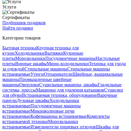
Услуги
Сертификаты
Подборщик подарков
Найти подарки
Категории товаров
Бытовая техника
Крупная техника для
кухни
Холодильники
Вытяжки
Кухонные
плиты
Морозильники
Посудомоечные машины
Настольные
плиты
Винные шкафы
Мини-холодильники
Техника для ухода
за одеждой
Стиральные машины
Стиральные машины
встраиваемые
Утюги
Отпариватели
Швейные, вышивальные
машины
Промышленные швейные
машины
Оверлоки
Сушильные машины, шкафы
Гладильные
системы, прессы
Машинки для удаления катышков
Сушилки
для обуви
Встраиваемая техника, оборудование
Варочные
панели
Духовые шкафы
Холодильники
встраиваемые
Посудомоечные машины
встраиваемые
Микроволновые печи
встраиваемые
Кофемашины встраиваемые
Комплекты
встраиваемой техники
Морозильники
встраиваемые
Измельчители пищевых отходов
Шкафы для