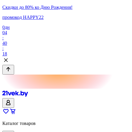
Скидки до 80% ко Дню Рождения!
промокод HAPPY22
0
дн
04
:
40
:
18
Каталог товаров