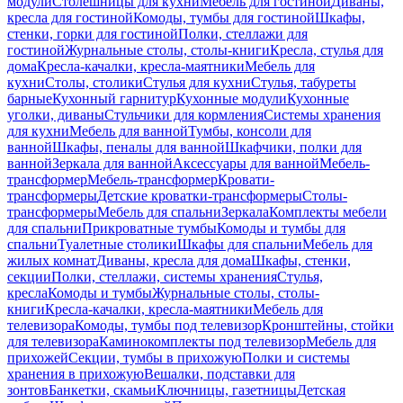
модули
Столешницы для кухни
Мебель для гостиной
Диваны,
кресла для гостиной
Комоды, тумбы для гостиной
Шкафы,
стенки, горки для гостиной
Полки, стеллажи для
гостиной
Журнальные столы, столы-книги
Кресла, стулья для
дома
Кресла-качалки, кресла-маятники
Мебель для
кухни
Столы, столики
Стулья для кухни
Стулья, табуреты
барные
Кухонный гарнитур
Кухонные модули
Кухонные
уголки, диваны
Стульчики для кормления
Системы хранения
для кухни
Мебель для ванной
Тумбы, консоли для
ванной
Шкафы, пеналы для ванной
Шкафчики, полки для
ванной
Зеркала для ванной
Аксессуары для ванной
Мебель-
трансформер
Мебель-трансформер
Кровати-
трансформеры
Детские кроватки-трансформеры
Столы-
трансформеры
Мебель для спальни
Зеркала
Комплекты мебели
для спальни
Прикроватные тумбы
Комоды и тумбы для
спальни
Туалетные столики
Шкафы для спальни
Мебель для
жилых комнат
Диваны, кресла для дома
Шкафы, стенки,
секции
Полки, стеллажи, системы хранения
Стулья,
кресла
Комоды и тумбы
Журнальные столы, столы-
книги
Кресла-качалки, кресла-маятники
Мебель для
телевизора
Комоды, тумбы под телевизор
Кронштейны, стойки
для телевизора
Каминокомплекты под телевизор
Мебель для
прихожей
Секции, тумбы в прихожую
Полки и системы
хранения в прихожую
Вешалки, подставки для
зонтов
Банкетки, скамьи
Ключницы, газетницы
Детская