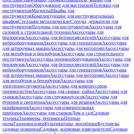
инструментов
Оборудование для мастерской
Тележки для
инструментов
Магниты
Шкафы для
инструментов
Комплектующие для инструментальных
шкафов
Стеллажи металлические
Стенды, держатели для
инструментов
Поддоны для инструментов
Аксессуары для
силовой и строительной техники
Аксессуары для
бензорезов
Аксессуары для бетоносмесителей
Аксессуары для
виброоборудования
Аксессуары для генераторов
Аксессуары
для затирочных машин
Аксессуары для мотопомп
Аксессуары
для мотобуров и бензобуров
Аксессуары для строительного
инструмента
Аксессуары пневмооборудования
Аксессуары для
бензорезов
Аксессуары для бетоносмесителей
Аксессуары для
виброоборудования
Аксессуары для генераторов
Аксессуары
для затирочных машин
Аксессуары для мотопомп
Аксессуары
для мотобуров и бензобуров
Аксессуары для
электроинструмента
Аксессуары для компрессоров,
пневмосистем
Аксессуары для сварки, пайки
Аксессуары для
станков
Аксессуары для стружкоотсосов
Аксессуары для
бурения и сверления
Аксессуары для резания
Аксессуары для
шлифования
Аксессуары для измерительных
приборов
Аксессуары для станков
Дом и сад
Садовая
техника
Триммеры, бензокосы
Цепные
пилы
Газонокосилки
Культиваторы, мотоблоки
Кусторезы,
садовые ножницы
Садовые, кормовые измельчители
Садовые