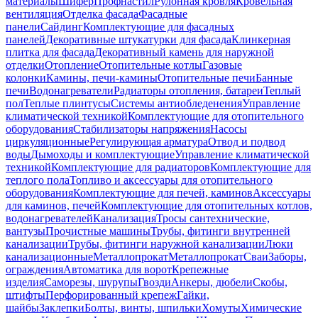
материалы
Шифер
Профнастил
Рулонная кровля
Кровельная
вентиляция
Отделка фасада
Фасадные
панели
Сайдинг
Комплектующие для фасадных
панелей
Декоративные штукатурки для фасада
Клинкерная
плитка для фасада
Декоративный камень для наружной
отделки
Отопление
Отопительные котлы
Газовые
колонки
Камины, печи-камины
Отопительные печи
Банные
печи
Водонагреватели
Радиаторы отопления, батареи
Теплый
пол
Теплые плинтусы
Системы антиобледенения
Управление
климатической техникой
Комплектующие для отопительного
оборудования
Стабилизаторы напряжения
Насосы
циркуляционные
Регулирующая арматура
Отвод и подвод
воды
Дымоходы и комплектующие
Управление климатической
техникой
Комплектующие для радиаторов
Комплектующие для
теплого пола
Топливо и аксессуары для отопительного
оборудования
Комплектующие для печей, каминов
Аксессуары
для каминов, печей
Комплектующие для отопительных котлов,
водонагревателей
Канализация
Тросы сантехнические,
вантузы
Прочистные машины
Трубы, фитинги внутренней
канализации
Трубы, фитинги наружной канализации
Люки
канализационные
Металлопрокат
Металлопрокат
Сваи
Заборы,
ограждения
Автоматика для ворот
Крепежные
изделия
Саморезы, шурупы
Гвозди
Анкеры, дюбели
Скобы,
штифты
Перфорированный крепеж
Гайки,
шайбы
Заклепки
Болты, винты, шпильки
Хомуты
Химические