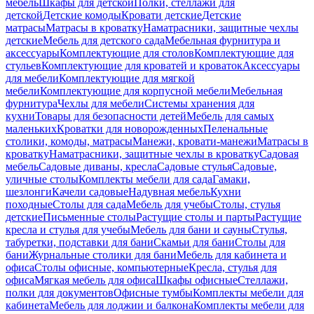
мебель
Шкафы для детской
Полки, стеллажи для
детской
Детские комоды
Кровати детские
Детские
матрасы
Матрасы в кроватку
Наматрасники, защитные чехлы
детские
Мебель для детского сада
Мебельная фурнитура и
аксессуары
Комплектующие для столов
Комплектующие для
стульев
Комплектующие для кроватей и кроваток
Аксессуары
для мебели
Комплектующие для мягкой
мебели
Комплектующие для корпусной мебели
Мебельная
фурнитура
Чехлы для мебели
Системы хранения для
кухни
Товары для безопасности детей
Мебель для самых
маленьких
Кроватки для новорожденных
Пеленальные
столики, комоды, матрасы
Манежи, кровати-манежи
Матрасы в
кроватку
Наматрасники, защитные чехлы в кроватку
Садовая
мебель
Садовые диваны, кресла
Садовые стулья
Садовые,
уличные столы
Комплекты мебели для сада
Гамаки,
шезлонги
Качели садовые
Надувная мебель
Кухни
походные
Столы для сада
Мебель для учебы
Столы, стулья
детские
Письменные столы
Растущие столы и парты
Растущие
кресла и стулья для учебы
Мебель для бани и сауны
Стулья,
табуретки, подставки для бани
Скамьи для бани
Столы для
бани
Журнальные столики для бани
Мебель для кабинета и
офиса
Столы офисные, компьютерные
Кресла, стулья для
офиса
Мягкая мебель для офиса
Шкафы офисные
Стеллажи,
полки для документов
Офисные тумбы
Комплекты мебели для
кабинета
Мебель для лоджии и балкона
Комплекты мебели для