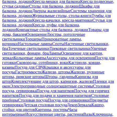
балкона, лоджии
Кресла-мешки для балкона
Кресла подвесные,
стулья садовые
Столы для балкона, лоджии
Шкафы для
балкона, лоджии
Дверцы жалюзийные
Системы хранения для
балкона, лоджии
Журнальные столы, столы-книги
Тумбы для
балкона, лоджии
Кресла-качалки, кресла-маятники
Стулья для
балкона, лоджии
Кресла, пуфы для балкона,
лоджии
Компактные столы для балкона, лоджии
Товары для
дома, бакалея
Освещение
Люстры, потолочные
светильники
Торшеры
Прикроватные лампы,
ночники
Настольные лампы
Споты
Настенные светильники,
бра
Точечные светильники
Трековые светильники
Уличные
светильники, фонари, бра
Лампы
Освещение для картин,
зеркал
Кольцевые лампы
Аксессуары для освещения
Посуда для
готовки
Сковороды, сотейники, воки
Кастрюли, ковши,
казаны
Посуда для СВЧ
Крышки и аксессуары для
посуды
Гастроемкости
Жалюзи, шторы
Жалюзи, рулонные
шторы, римские шторы
Шторы, гардины
Карнизы для
штор
Комплектующие для штор, карнизов, жалюзи
Пленки для
окон
Электроприводные солнцезащитные системы
Столовая
посуда, сервировка
Посуда для напитков
Посуда для горячих
напитков
Посуда для подачи и хранения напитков
Столовые
приборы
Столовая посуда
Посуда для сервировки
Предметы
сервировки
Детская столовая посуда
Декор
Зеркала
Кашпо,
стойки для цветов
Картины, постеры
Часы
интерьерные
Искусственные цветы, растения
Вазы
Ключницы,