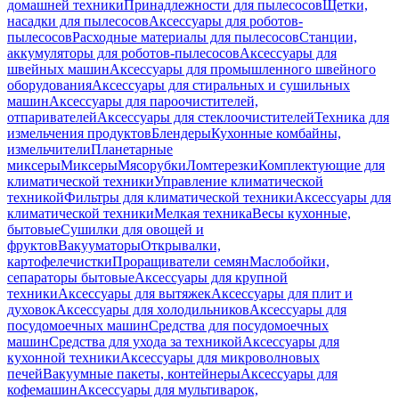
домашней техники
Принадлежности для пылесосов
Щетки,
насадки для пылесосов
Аксессуары для роботов-
пылесосов
Расходные материалы для пылесосов
Станции,
аккумуляторы для роботов-пылесосов
Аксессуары для
швейных машин
Аксессуары для промышленного швейного
оборудования
Аксессуары для стиральных и сушильных
машин
Аксессуары для пароочистителей,
отпаривателей
Аксессуары для стеклоочистителей
Техника для
измельчения продуктов
Блендеры
Кухонные комбайны,
измельчители
Планетарные
миксеры
Миксеры
Мясорубки
Ломтерезки
Комплектующие для
климатической техники
Управление климатической
техникой
Фильтры для климатической техники
Аксессуары для
климатической техники
Мелкая техника
Весы кухонные,
бытовые
Сушилки для овощей и
фруктов
Вакууматоры
Открывалки,
картофелечистки
Проращиватели семян
Маслобойки,
сепараторы бытовые
Аксессуары для крупной
техники
Аксессуары для вытяжек
Аксессуары для плит и
духовок
Аксессуары для холодильников
Аксессуары для
посудомоечных машин
Средства для посудомоечных
машин
Средства для ухода за техникой
Аксессуары для
кухонной техники
Аксессуары для микроволновых
печей
Вакуумные пакеты, контейнеры
Аксессуары для
кофемашин
Аксессуары для мультиварок,