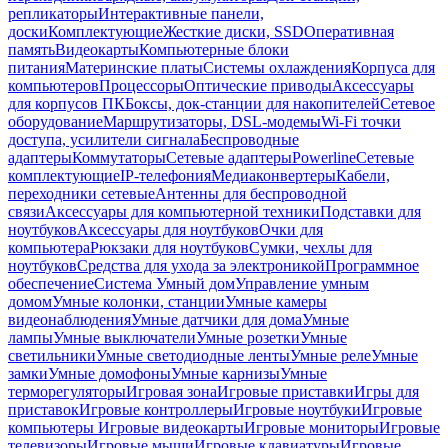
репликаторы
Интерактивные панели,
доски
Комплектующие
Жесткие диски, SSD
Оперативная
память
Видеокарты
Компьютерные блоки
питания
Материнские платы
Системы охлаждения
Корпуса для
компьютеров
Процессоры
Оптические приводы
Аксессуары
для корпусов ПК
Боксы, док-станции для накопителей
Сетевое
оборудование
Маршрутизаторы, DSL-модемы
Wi-Fi точки
доступа, усилители сигнала
Беспроводные
адаптеры
Коммутаторы
Сетевые адаптеры
Powerline
Сетевые
комплектующие
IP-телефония
Медиаконвертеры
Кабели,
переходники сетевые
Антенны для беспроводной
связи
Аксессуары для компьютерной техники
Подставки для
ноутбуков
Аксессуары для ноутбуков
Очки для
компьютера
Рюкзаки для ноутбуков
Сумки, чехлы для
ноутбуков
Средства для ухода за электроникой
Программное
обеспечение
Система Умный дом
Управление умным
домом
Умные колонки, станции
Умные камеры
видеонаблюдения
Умные датчики для дома
Умные
лампы
Умные выключатели
Умные розетки
Умные
светильники
Умные светодиодные ленты
Умные реле
Умные
замки
Умные домофоны
Умные карнизы
Умные
терморегуляторы
Игровая зона
Игровые приставки
Игры для
приставок
Игровые контроллеры
Игровые ноутбуки
Игровые
компьютеры
Игровые видеокарты
Игровые мониторы
Игровые
телевизоры
Игровые мыши
Игровые клавиатуры
Игровые