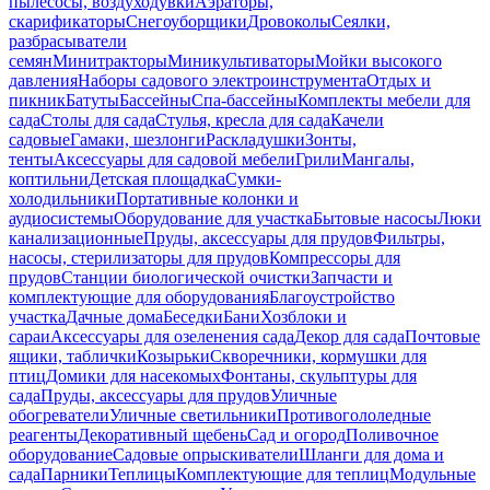
пылесосы, воздуходувки
Аэраторы,
скарификаторы
Снегоуборщики
Дровоколы
Сеялки,
разбрасыватели
семян
Минитракторы
Миникультиваторы
Мойки высокого
давления
Наборы садового электроинструмента
Отдых и
пикник
Батуты
Бассейны
Спа-бассейны
Комплекты мебели для
сада
Столы для сада
Стулья, кресла для сада
Качели
садовые
Гамаки, шезлонги
Раскладушки
Зонты,
тенты
Аксессуары для садовой мебели
Грили
Мангалы,
коптильни
Детская площадка
Сумки-
холодильники
Портативные колонки и
аудиосистемы
Оборудование для участка
Бытовые насосы
Люки
канализационные
Пруды, аксессуары для прудов
Фильтры,
насосы, стерилизаторы для прудов
Компрессоры для
прудов
Станции биологической очистки
Запчасти и
комплектующие для оборудования
Благоустройство
участка
Дачные дома
Беседки
Бани
Хозблоки и
сараи
Аксессуары для озеленения сада
Декор для сада
Почтовые
ящики, таблички
Козырьки
Скворечники, кормушки для
птиц
Домики для насекомых
Фонтаны, скульптуры для
сада
Пруды, аксессуары для прудов
Уличные
обогреватели
Уличные светильники
Противогололедные
реагенты
Декоративный щебень
Сад и огород
Поливочное
оборудование
Садовые опрыскиватели
Шланги для дома и
сада
Парники
Теплицы
Комплектующие для теплиц
Модульные