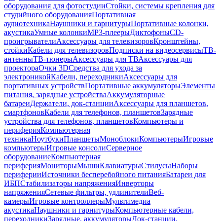
оборудования для фотостудии
Стойки, системы крепления для
студийного оборудования
Портативная
аудиотехника
Наушники и гарнитуры
Портативные колонки,
акустика
Умные колонки
MP3-плееры
Диктофоны
CD-
проигрыватели
Аксессуары для телевизоров
Кронштейны,
стойки
Кабели для телевизоров
Подписки на видеосервисы
ТВ-
антенны
ТВ-тюнеры
Аксессуары для ТВ
Аксессуары для
проектора
Очки 3D
Средства для ухода за
электроникой
Кабели, переходники
Аксессуары для
портативных устройств
Портативные аккумуляторы
Элементы
питания, зарядные устройства
Аккумуляторные
батареи
Держатели, док-станции
Аксессуары для планшетов,
смартфонов
Кабели для телефонов, планшетов
Зарядные
устройства для телефонов, планшетов
Компьютеры и
периферия
Компьютерная
техника
Ноутбуки
Планшеты
Моноблоки
Компьютеры
Игровые
компьютеры
Игровые консоли
Серверное
оборудование
Компьютерная
периферия
Мониторы
Мыши
Клавиатуры
Стилусы
Наборы
периферии
Источники бесперебойного питания
Батареи для
ИБП
Стабилизаторы напряжения
Инверторы
напряжения
Сетевые фильтры, удлинители
Веб-
камеры
Игровые контроллеры
Мультимедиа
акустика
Наушники и гарнитуры
Компьютерные кабели,
переходники
Зарядные, аккумуляторы
Док-станции,