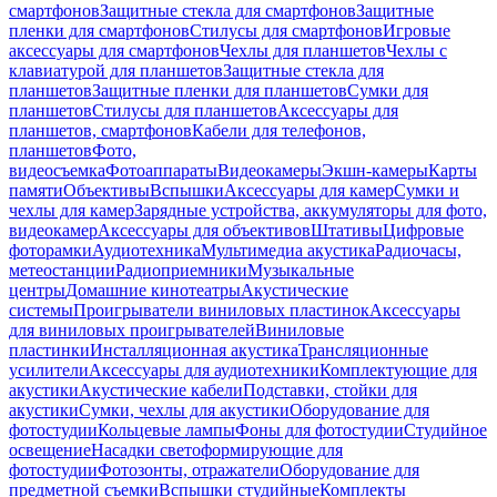
смартфонов
Защитные стекла для смартфонов
Защитные
пленки для смартфонов
Стилусы для смартфонов
Игровые
аксессуары для смартфонов
Чехлы для планшетов
Чехлы с
клавиатурой для планшетов
Защитные стекла для
планшетов
Защитные пленки для планшетов
Сумки для
планшетов
Стилусы для планшетов
Аксессуары для
планшетов, смартфонов
Кабели для телефонов,
планшетов
Фото,
видеосъемка
Фотоаппараты
Видеокамеры
Экшн-камеры
Карты
памяти
Объективы
Вспышки
Аксессуары для камер
Сумки и
чехлы для камер
Зарядные устройства, аккумуляторы для фото,
видеокамер
Аксессуары для объективов
Штативы
Цифровые
фоторамки
Аудиотехника
Мультимедиа акустика
Радиочасы,
метеостанции
Радиоприемники
Музыкальные
центры
Домашние кинотеатры
Акустические
системы
Проигрыватели виниловых пластинок
Аксессуары
для виниловых проигрывателей
Виниловые
пластинки
Инсталляционная акустика
Трансляционные
усилители
Аксессуары для аудиотехники
Комплектующие для
акустики
Акустические кабели
Подставки, стойки для
акустики
Сумки, чехлы для акустики
Оборудование для
фотостудии
Кольцевые лампы
Фоны для фотостудии
Студийное
освещение
Насадки светоформирующие для
фотостудии
Фотозонты, отражатели
Оборудование для
предметной съемки
Вспышки студийные
Комплекты