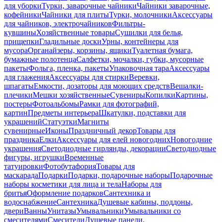
для уборки
Турки, заварочные чайники
Чайники заварочные,
кофейники
Чайники для плиты
Турки, молочники
Аксессуары
для чайников, электрочайников
Фильтры-
кувшины
Хозяйственные товары
Сушилки для белья,
прищепки
Гладильные доски
Урны, контейнеры для
мусора
Органайзеры, корзины, ящики
Туалетная бумага,
бумажные полотенца
Салфетки, мочалки, губки, мусорные
пакеты
Фольга, пленка, пакеты
Упаковочная тара
Аксессуары
для глажения
Аксессуары для стирки
Веревки,
шпагаты
Емкости, дозаторы для моющих средств
Вешалки-
плечики
Мешки хозяйственные
Сувениры
Копилки
Картины,
постеры
Фотоальбомы
Рамки для фотографий,
картин
Предметы интерьера
Шкатулки, подставки для
украшений
Статуэтки
Магниты
сувенирные
Иконы
Праздничный декор
Товары для
праздника
Елки
Аксессуары для елей новогодних
Новогодние
украшения
Светодиодные гирлянды, декорации
Светодиодные
фигуры, игрушки
Временные
татуировки
Фотобутафория
Товары для
маскарада
Подарки
Подарки, подарочные наборы
Подарочные
наборы косметики для лица и тела
Наборы для
бритья
Оформление подарков
Сантехника и
водоснабжение
Сантехника
Душевые кабины, поддоны,
двери
Ванны
Унитазы
Умывальники
Умывальники со
смесителями
Смесители
Душевые панели,