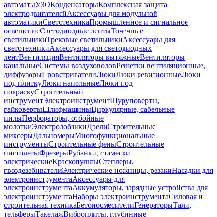
автоматы
УЗО
Конденсаторы
Комплексная защита
электродвигателей
Аксессуары для модульной
автоматики
Светотехника
Промышленное и сигнальное
освещение
Светодиодные ленты
Точечные
светильники
Трековые светильники
Аксессуары для
светотехники
Аксессуары для светодиодных
лент
Вентиляция
Вентиляторы вытяжные
Вентиляторы
канальные
Системы воздуховодов
Решетки вентиляционные,
диффузоры
Проветриватели
Люки
Люки ревизионные
Люки
под плитку
Люки напольные
Люки под
покраску
Строительный
инструмент
Электроинструмент
Шуруповерты,
гайковерты
Шлифмашины
Циркулярные, сабельные
пилы
Перфораторы, отбойные
молотки
Электролобзики
Дрели
Строительные
миксеры
Дальномеры
Многофункциональные
инструменты
Строительные фены
Строительные
пистолеты
Фрезеры
Рубанки, стамески
электрические
Краскопульты
Степлеры,
гвоздезабиватели
Электрические ножницы, резаки
Насадки для
электроинструмента
Аксессуары для
электроинструмента
Аккумуляторы, зарядные устройства для
электроинструмента
Наборы электроинструмента
Силовая и
строительная техника
Бетоносмесители
Генераторы
Тали,
тельферы
Такелаж
Виброплиты, глубинные