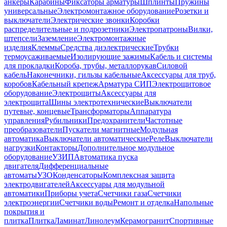
анкеры
Карабины
Фиксаторы арматуры
Шплинты
Пружины
универсальные
Электромонтажное оборудование
Розетки и
выключатели
Электрические звонки
Коробки
распределительные и подрозетники
Электропатроны
Вилки,
штепсели
Заземление
Электромонтажные
изделия
Клеммы
Средства диэлектрические
Трубки
термоусаживаемые
Изолирующие зажимы
Кабель и системы
для прокладки
Короба, трубы, металлорукав
Силовой
кабель
Наконечники, гильзы кабельные
Аксессуары для труб,
коробов
Кабельный крепеж
Арматура СИП
Электрощитовое
оборудование
Электрощиты
Аксессуары для
электрощита
Шины электротехнические
Выключатели
путевые, концевые
Трансформаторы
Аппаратура
управления
Рубильники
Предохранители
Частотные
преобразователи
Пускатели магнитные
Модульная
автоматика
Выключатели автоматические
Реле
Выключатели
нагрузки
Контакторы
Дополнительное модульное
оборудование
УЗИП
Автоматика пуска
двигателя
Дифференциальные
автоматы
УЗО
Конденсаторы
Комплексная защита
электродвигателей
Аксессуары для модульной
автоматики
Приборы учета
Счетчики газа
Счетчики
электроэнергии
Счетчики воды
Ремонт и отделка
Напольные
покрытия и
плитка
Плитка
Ламинат
Линолеум
Керамогранит
Спортивные