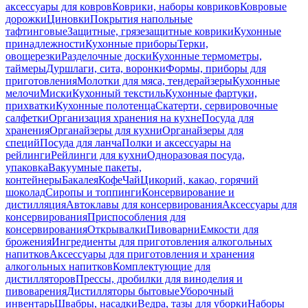
аксессуары для ковров
Коврики, наборы ковриков
Ковровые
дорожки
Циновки
Покрытия напольные
тафтинговые
Защитные, грязезащитные коврики
Кухонные
принадлежности
Кухонные приборы
Терки,
овощерезки
Разделочные доски
Кухонные термометры,
таймеры
Дуршлаги, сита, воронки
Формы, приборы для
приготовления
Молотки для мяса, тендерайзеры
Кухонные
мелочи
Миски
Кухонный текстиль
Кухонные фартуки,
прихватки
Кухонные полотенца
Скатерти, сервировочные
салфетки
Организация хранения на кухне
Посуда для
хранения
Органайзеры для кухни
Органайзеры для
специй
Посуда для ланча
Полки и аксессуары на
рейлинги
Рейлинги для кухни
Одноразовая посуда,
упаковка
Вакуумные пакеты,
контейнеры
Бакалея
Кофе
Чай
Цикорий, какао, горячий
шоколад
Сиропы и топпинги
Консервирование и
дистилляция
Автоклавы для консервирования
Аксессуары для
консервирования
Приспособления для
консервирования
Открывалки
Пивоварни
Емкости для
брожения
Ингредиенты для приготовления алкогольных
напитков
Аксессуары для приготовления и хранения
алкогольных напитков
Комплектующие для
дистилляторов
Прессы, дробилки для виноделия и
пивоварения
Дистилляторы бытовые
Уборочный
инвентарь
Швабры, насадки
Ведра, тазы для уборки
Наборы