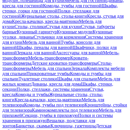
модули
Столешницы для кухни
Мебель для гостиной
Диваны,
кресла для гостиной
Комоды, тумбы для гостиной
Шкафы,
стенки, горки для гостиной
Полки, стеллажи для
гостиной
Журнальные столы, столы-книги
Кресла, стулья для
дома
Кресла-качалки, кресла-маятники
Мебель для
кухни
Столы, столики
Стулья для кухни
Стулья, табуреты
барные
Кухонный гарнитур
Кухонные модули
Кухонные
уголки, диваны
Стульчики для кормления
Системы хранения
для кухни
Мебель для ванной
Тумбы, консоли для
ванной
Шкафы, пеналы для ванной
Шкафчики, полки для
ванной
Зеркала для ванной
Аксессуары для ванной
Мебель-
трансформер
Мебель-трансформер
Кровати-
трансформеры
Детские кроватки-трансформеры
Столы-
трансформеры
Мебель для спальни
Зеркала
Комплекты мебели
для спальни
Прикроватные тумбы
Комоды и тумбы для
спальни
Туалетные столики
Шкафы для спальни
Мебель для
жилых комнат
Диваны, кресла для дома
Шкафы, стенки,
секции
Полки, стеллажи, системы хранения
Стулья,
кресла
Комоды и тумбы
Журнальные столы, столы-
книги
Кресла-качалки, кресла-маятники
Мебель для
телевизора
Комоды, тумбы под телевизор
Кронштейны, стойки
для телевизора
Каминокомплекты под телевизор
Мебель для
прихожей
Секции, тумбы в прихожую
Полки и системы
хранения в прихожую
Вешалки, подставки для
зонтов
Банкетки, скамьи
Ключницы, газетницы
Детская