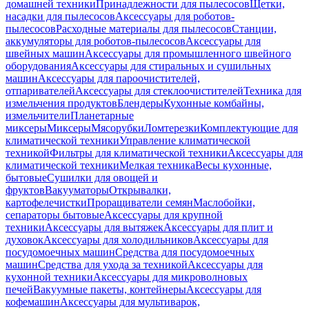
домашней техники
Принадлежности для пылесосов
Щетки,
насадки для пылесосов
Аксессуары для роботов-
пылесосов
Расходные материалы для пылесосов
Станции,
аккумуляторы для роботов-пылесосов
Аксессуары для
швейных машин
Аксессуары для промышленного швейного
оборудования
Аксессуары для стиральных и сушильных
машин
Аксессуары для пароочистителей,
отпаривателей
Аксессуары для стеклоочистителей
Техника для
измельчения продуктов
Блендеры
Кухонные комбайны,
измельчители
Планетарные
миксеры
Миксеры
Мясорубки
Ломтерезки
Комплектующие для
климатической техники
Управление климатической
техникой
Фильтры для климатической техники
Аксессуары для
климатической техники
Мелкая техника
Весы кухонные,
бытовые
Сушилки для овощей и
фруктов
Вакууматоры
Открывалки,
картофелечистки
Проращиватели семян
Маслобойки,
сепараторы бытовые
Аксессуары для крупной
техники
Аксессуары для вытяжек
Аксессуары для плит и
духовок
Аксессуары для холодильников
Аксессуары для
посудомоечных машин
Средства для посудомоечных
машин
Средства для ухода за техникой
Аксессуары для
кухонной техники
Аксессуары для микроволновых
печей
Вакуумные пакеты, контейнеры
Аксессуары для
кофемашин
Аксессуары для мультиварок,