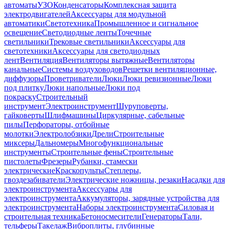
автоматы
УЗО
Конденсаторы
Комплексная защита
электродвигателей
Аксессуары для модульной
автоматики
Светотехника
Промышленное и сигнальное
освещение
Светодиодные ленты
Точечные
светильники
Трековые светильники
Аксессуары для
светотехники
Аксессуары для светодиодных
лент
Вентиляция
Вентиляторы вытяжные
Вентиляторы
канальные
Системы воздуховодов
Решетки вентиляционные,
диффузоры
Проветриватели
Люки
Люки ревизионные
Люки
под плитку
Люки напольные
Люки под
покраску
Строительный
инструмент
Электроинструмент
Шуруповерты,
гайковерты
Шлифмашины
Циркулярные, сабельные
пилы
Перфораторы, отбойные
молотки
Электролобзики
Дрели
Строительные
миксеры
Дальномеры
Многофункциональные
инструменты
Строительные фены
Строительные
пистолеты
Фрезеры
Рубанки, стамески
электрические
Краскопульты
Степлеры,
гвоздезабиватели
Электрические ножницы, резаки
Насадки для
электроинструмента
Аксессуары для
электроинструмента
Аккумуляторы, зарядные устройства для
электроинструмента
Наборы электроинструмента
Силовая и
строительная техника
Бетоносмесители
Генераторы
Тали,
тельферы
Такелаж
Виброплиты, глубинные