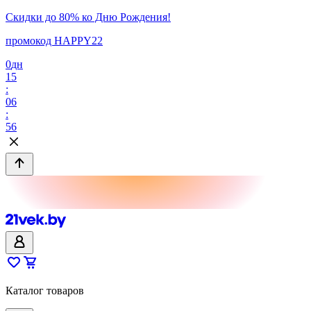
Скидки до 80% ко Дню Рождения!
промокод HAPPY22
0
дн
15
:
06
:
56
Каталог товаров