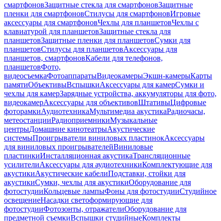
смартфонов
Защитные стекла для смартфонов
Защитные
пленки для смартфонов
Стилусы для смартфонов
Игровые
аксессуары для смартфонов
Чехлы для планшетов
Чехлы с
клавиатурой для планшетов
Защитные стекла для
планшетов
Защитные пленки для планшетов
Сумки для
планшетов
Стилусы для планшетов
Аксессуары для
планшетов, смартфонов
Кабели для телефонов,
планшетов
Фото,
видеосъемка
Фотоаппараты
Видеокамеры
Экшн-камеры
Карты
памяти
Объективы
Вспышки
Аксессуары для камер
Сумки и
чехлы для камер
Зарядные устройства, аккумуляторы для фото,
видеокамер
Аксессуары для объективов
Штативы
Цифровые
фоторамки
Аудиотехника
Мультимедиа акустика
Радиочасы,
метеостанции
Радиоприемники
Музыкальные
центры
Домашние кинотеатры
Акустические
системы
Проигрыватели виниловых пластинок
Аксессуары
для виниловых проигрывателей
Виниловые
пластинки
Инсталляционная акустика
Трансляционные
усилители
Аксессуары для аудиотехники
Комплектующие для
акустики
Акустические кабели
Подставки, стойки для
акустики
Сумки, чехлы для акустики
Оборудование для
фотостудии
Кольцевые лампы
Фоны для фотостудии
Студийное
освещение
Насадки светоформирующие для
фотостудии
Фотозонты, отражатели
Оборудование для
предметной съемки
Вспышки студийные
Комплекты