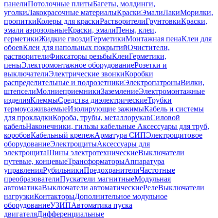
панели
Потолочные плиты
Багеты, молдинги,
уголки
Лакокрасочные материалы
Краски
Эмали
Лаки
Морилки,
пропитки
Колеры для краски
Растворители
Грунтовки
Краски,
эмали аэрозольные
Краски, эмали
Пены, клеи,
герметики
Жидкие гвозди
Герметики
Монтажная пена
Клеи для
обоев
Клеи для напольных покрытий
Очистители,
растворители
Фиксаторы резьбы
Клеи
Герметики,
пены
Электромонтажное оборудование
Розетки и
выключатели
Электрические звонки
Коробки
распределительные и подрозетники
Электропатроны
Вилки,
штепсели
Молниеприемники
Заземление
Электромонтажные
изделия
Клеммы
Средства диэлектрические
Трубки
термоусаживаемые
Изолирующие зажимы
Кабель и системы
для прокладки
Короба, трубы, металлорукав
Силовой
кабель
Наконечники, гильзы кабельные
Аксессуары для труб,
коробов
Кабельный крепеж
Арматура СИП
Электрощитовое
оборудование
Электрощиты
Аксессуары для
электрощита
Шины электротехнические
Выключатели
путевые, концевые
Трансформаторы
Аппаратура
управления
Рубильники
Предохранители
Частотные
преобразователи
Пускатели магнитные
Модульная
автоматика
Выключатели автоматические
Реле
Выключатели
нагрузки
Контакторы
Дополнительное модульное
оборудование
УЗИП
Автоматика пуска
двигателя
Дифференциальные