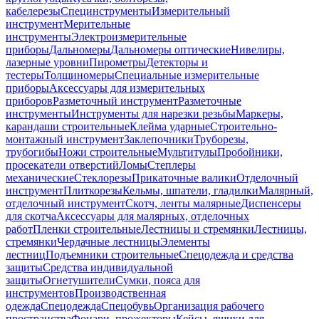
кабелерезы
Специнструменты
Измерительный
инструмент
Мерительные
инструменты
Электроизмерительные
приборы
Дальномеры
Дальномеры оптические
Нивелиры,
лазерные уровни
Пирометры
Детекторы и
тестеры
Толщиномеры
Специальные измерительные
приборы
Аксессуары для измерительных
приборов
Разметочный инструмент
Разметочные
инструменты
Инструменты для нарезки резьбы
Маркеры,
карандаши строительные
Клейма ударные
Строительно-
монтажный инструмент
Заклепочники
Труборезы,
трубогибы
Ножи строительные
Мультитулы
Пробойники,
просекатели отверстий
Ломы
Степлеры
механические
Стеклорезы
Прикаточные валики
Отделочный
инструмент
Плиткорезы
Кельмы, шпатели, гладилки
Малярный,
отделочный инструмент
Скотч, ленты малярные
Диспенсеры
для скотча
Аксессуары для малярных, отделочных
работ
Пленки строительные
Лестницы и стремянки
Лестницы,
стремянки
Чердачные лестницы
Элементы
лестниц
Подъемники строительные
Спецодежда и средства
защиты
Средства индивидуальной
защиты
Огнетушители
Сумки, пояса для
инструментов
Производственная
одежда
Спецодежда
Спецобувь
Организация рабочего
пространства
Фонари, прожекторы
Кейсы, ящики для