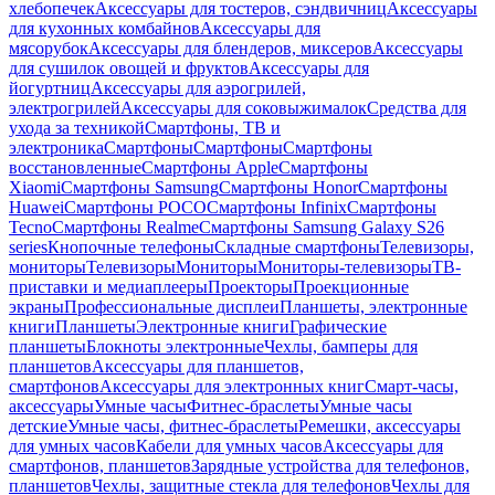
хлебопечек
Аксессуары для тостеров, сэндвичниц
Аксессуары
для кухонных комбайнов
Аксессуары для
мясорубок
Аксессуары для блендеров, миксеров
Аксессуары
для сушилок овощей и фруктов
Аксессуары для
йогуртниц
Аксессуары для аэрогрилей,
электрогрилей
Аксессуары для соковыжималок
Средства для
ухода за техникой
Смартфоны, ТВ и
электроника
Смартфоны
Смартфоны
Смартфоны
восстановленные
Смартфоны Apple
Смартфоны
Xiaomi
Смартфоны Samsung
Смартфоны Honor
Смартфоны
Huawei
Смартфоны POCO
Смартфоны Infinix
Смартфоны
Tecno
Смартфоны Realme
Смартфоны Samsung Galaxy S26
series
Кнопочные телефоны
Складные смартфоны
Телевизоры,
мониторы
Телевизоры
Мониторы
Мониторы-телевизоры
ТВ-
приставки и медиаплееры
Проекторы
Проекционные
экраны
Профессиональные дисплеи
Планшеты, электронные
книги
Планшеты
Электронные книги
Графические
планшеты
Блокноты электронные
Чехлы, бамперы для
планшетов
Аксессуары для планшетов,
смартфонов
Аксессуары для электронных книг
Смарт-часы,
аксессуары
Умные часы
Фитнес-браслеты
Умные часы
детские
Умные часы, фитнес-браслеты
Ремешки, аксессуары
для умных часов
Кабели для умных часов
Аксессуары для
смартфонов, планшетов
Зарядные устройства для телефонов,
планшетов
Чехлы, защитные стекла для телефонов
Чехлы для