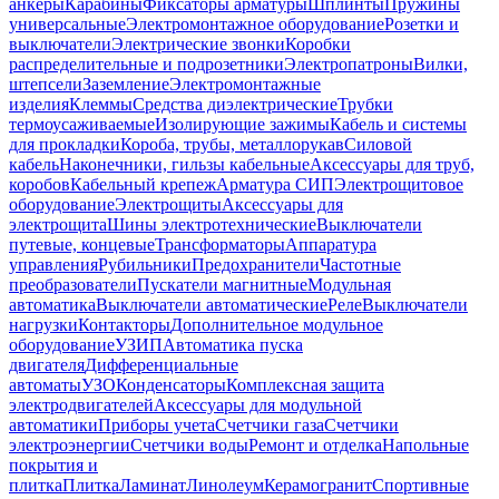
анкеры
Карабины
Фиксаторы арматуры
Шплинты
Пружины
универсальные
Электромонтажное оборудование
Розетки и
выключатели
Электрические звонки
Коробки
распределительные и подрозетники
Электропатроны
Вилки,
штепсели
Заземление
Электромонтажные
изделия
Клеммы
Средства диэлектрические
Трубки
термоусаживаемые
Изолирующие зажимы
Кабель и системы
для прокладки
Короба, трубы, металлорукав
Силовой
кабель
Наконечники, гильзы кабельные
Аксессуары для труб,
коробов
Кабельный крепеж
Арматура СИП
Электрощитовое
оборудование
Электрощиты
Аксессуары для
электрощита
Шины электротехнические
Выключатели
путевые, концевые
Трансформаторы
Аппаратура
управления
Рубильники
Предохранители
Частотные
преобразователи
Пускатели магнитные
Модульная
автоматика
Выключатели автоматические
Реле
Выключатели
нагрузки
Контакторы
Дополнительное модульное
оборудование
УЗИП
Автоматика пуска
двигателя
Дифференциальные
автоматы
УЗО
Конденсаторы
Комплексная защита
электродвигателей
Аксессуары для модульной
автоматики
Приборы учета
Счетчики газа
Счетчики
электроэнергии
Счетчики воды
Ремонт и отделка
Напольные
покрытия и
плитка
Плитка
Ламинат
Линолеум
Керамогранит
Спортивные