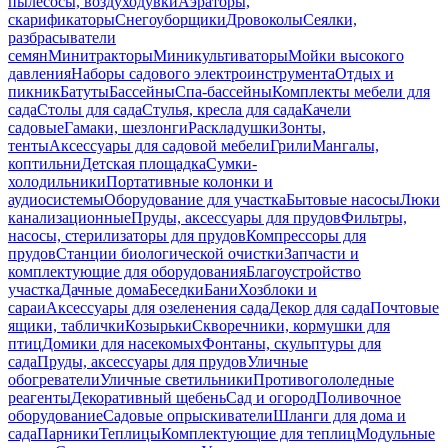
пылесосы, воздуходувки
Аэраторы,
скарификаторы
Снегоуборщики
Дровоколы
Сеялки,
разбрасыватели
семян
Минитракторы
Миникультиваторы
Мойки высокого
давления
Наборы садового электроинструмента
Отдых и
пикник
Батуты
Бассейны
Спа-бассейны
Комплекты мебели для
сада
Столы для сада
Стулья, кресла для сада
Качели
садовые
Гамаки, шезлонги
Раскладушки
Зонты,
тенты
Аксессуары для садовой мебели
Грили
Мангалы,
коптильни
Детская площадка
Сумки-
холодильники
Портативные колонки и
аудиосистемы
Оборудование для участка
Бытовые насосы
Люки
канализационные
Пруды, аксессуары для прудов
Фильтры,
насосы, стерилизаторы для прудов
Компрессоры для
прудов
Станции биологической очистки
Запчасти и
комплектующие для оборудования
Благоустройство
участка
Дачные дома
Беседки
Бани
Хозблоки и
сараи
Аксессуары для озеленения сада
Декор для сада
Почтовые
ящики, таблички
Козырьки
Скворечники, кормушки для
птиц
Домики для насекомых
Фонтаны, скульптуры для
сада
Пруды, аксессуары для прудов
Уличные
обогреватели
Уличные светильники
Противогололедные
реагенты
Декоративный щебень
Сад и огород
Поливочное
оборудование
Садовые опрыскиватели
Шланги для дома и
сада
Парники
Теплицы
Комплектующие для теплиц
Модульные