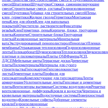
смеси
Шпатлевки
Штукатурки
Стяжки, самонивелирующие
смеси
Строительные смеси, составы
Гидроизоляционные
смеси
Грунтовки
Добавки для строительных смесей
Пены,
клеи, герметики
Жидкие гвозди
Герметики
Монтажная
пена
Клеи для обоев
Клеи для напольных
покрытий
Очистители, растворители
Фиксаторы
резьбы
Клеи
Герметики, пены
Кирпичи, блоки, тротуарная
плитка
Кирпичи
Строительные блоки
Тротуарная
плитка
Изоляционные материалы
Минеральная
вата
Экструдированный пенополистирол
Пенопласт
Пленки,
мембраны
Отражающая теплоизоляция
Гидроизоляционные
ленты
Поликарбонат
Шумоизоляция
Теплоизоляция
Звукоизоляц
плитные и пиломатериалы
Плиты OSB
Фанера
ДСП,
ЛДСП
Мебельные щиты
Террасные доски
Древесные
плиты
Пиломатериалы
Материалы для сухого
строительства
Гипсокартон
Гипсоволокнистые
листы
Цементные плиты
Профили для
гипсокартона
Комплектующие для гипсокартона
Ленты
армирующие
Уплотнительные ленты
Гипсовые и цементные
плиты
Вентиляторы вытяжные
Системы воздуховодов
Решетки
вентиляционные, диффузоры
Кровля и водосток
Черепица и
кровельные материалы
Водосточные системы
Поверхностный
водоотвод
Кровельные софиты
Доборные элементы
кровли
Гидроизоляционные