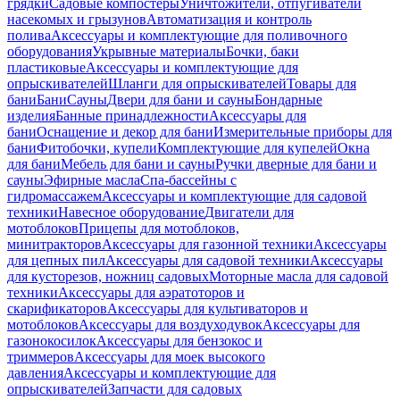
грядки
Садовые компостеры
Уничтожители, отпугиватели
насекомых и грызунов
Автоматизация и контроль
полива
Аксессуары и комплектующие для поливочного
оборудования
Укрывные материалы
Бочки, баки
пластиковые
Аксессуары и комплектующие для
опрыскивателей
Шланги для опрыскивателей
Товары для
бани
Бани
Сауны
Двери для бани и сауны
Бондарные
изделия
Банные принадлежности
Аксессуары для
бани
Оснащение и декор для бани
Измерительные приборы для
бани
Фитобочки, купели
Комплектующие для купелей
Окна
для бани
Мебель для бани и сауны
Ручки дверные для бани и
сауны
Эфирные масла
Спа-бассейны с
гидромассажем
Аксессуары и комплектующие для садовой
техники
Навесное оборудование
Двигатели для
мотоблоков
Прицепы для мотоблоков,
минитракторов
Аксессуары для газонной техники
Аксессуары
для цепных пил
Аксессуары для садовой техники
Аксессуары
для кусторезов, ножниц садовых
Моторные масла для садовой
техники
Аксессуары для аэратоторов и
скарификаторов
Аксессуары для культиваторов и
мотоблоков
Аксессуары для воздуходувок
Аксессуары для
газонокосилок
Аксессуары для бензокос и
триммеров
Аксессуары для моек высокого
давления
Аксессуары и комплектующие для
опрыскивателей
Запчасти для садовых