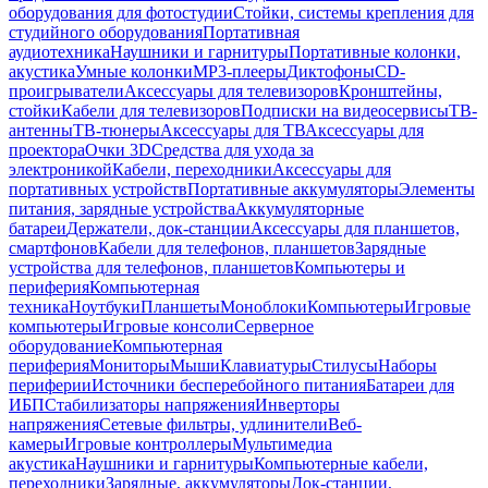
оборудования для фотостудии
Стойки, системы крепления для
студийного оборудования
Портативная
аудиотехника
Наушники и гарнитуры
Портативные колонки,
акустика
Умные колонки
MP3-плееры
Диктофоны
CD-
проигрыватели
Аксессуары для телевизоров
Кронштейны,
стойки
Кабели для телевизоров
Подписки на видеосервисы
ТВ-
антенны
ТВ-тюнеры
Аксессуары для ТВ
Аксессуары для
проектора
Очки 3D
Средства для ухода за
электроникой
Кабели, переходники
Аксессуары для
портативных устройств
Портативные аккумуляторы
Элементы
питания, зарядные устройства
Аккумуляторные
батареи
Держатели, док-станции
Аксессуары для планшетов,
смартфонов
Кабели для телефонов, планшетов
Зарядные
устройства для телефонов, планшетов
Компьютеры и
периферия
Компьютерная
техника
Ноутбуки
Планшеты
Моноблоки
Компьютеры
Игровые
компьютеры
Игровые консоли
Серверное
оборудование
Компьютерная
периферия
Мониторы
Мыши
Клавиатуры
Стилусы
Наборы
периферии
Источники бесперебойного питания
Батареи для
ИБП
Стабилизаторы напряжения
Инверторы
напряжения
Сетевые фильтры, удлинители
Веб-
камеры
Игровые контроллеры
Мультимедиа
акустика
Наушники и гарнитуры
Компьютерные кабели,
переходники
Зарядные, аккумуляторы
Док-станции,