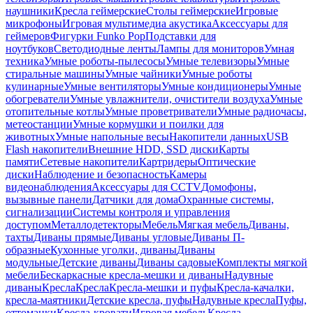
наушники
Кресла геймерские
Столы геймерские
Игровые
микрофоны
Игровая мультимедиа акустика
Аксессуары для
геймеров
Фигурки Funko Pop
Подставки для
ноутбуков
Светодиодные ленты
Лампы для мониторов
Умная
техника
Умные роботы-пылесосы
Умные телевизоры
Умные
стиральные машины
Умные чайники
Умные роботы
кулинарные
Умные вентиляторы
Умные кондиционеры
Умные
обогреватели
Умные увлажнители, очистители воздуха
Умные
отопительные котлы
Умные проветриватели
Умные радиочасы,
метеостанции
Умные кормушки и поилки для
животных
Умные напольные весы
Накопители данных
USB
Flash накопители
Внешние HDD, SSD диски
Карты
памяти
Сетевые накопители
Картридеры
Оптические
диски
Наблюдение и безопасность
Камеры
видеонаблюдения
Аксессуары для CCTV
Домофоны,
вызывные панели
Датчики для дома
Охранные системы,
сигнализации
Системы контроля и управления
доступом
Металлодетекторы
Мебель
Мягкая мебель
Диваны,
тахты
Диваны прямые
Диваны угловые
Диваны П-
образные
Кухонные уголки, диваны
Диваны
модульные
Детские диваны
Диваны садовые
Комплекты мягкой
мебели
Бескаркасные кресла-мешки и диваны
Надувные
диваны
Кресла
Кресла
Кресла-мешки и пуфы
Кресла-качалки,
кресла-маятники
Детские кресла, пуфы
Надувные кресла
Пуфы,
оттоманки
Кресла-кровати
Игровая мебель
Кресла