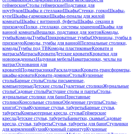
геймерские
Столы геймерские
Подставки для
ноутбуков
Шкафы и стеллажи
Шкафы
Стенки, горки
Шкафы-
купе
Шкафы-гармошки
Шкафы-пеналы для жилой
комнаты
Шкафы с витриной, буфеты
Шкафы, секции в
прихожую
Полки, стеллажи, системы хранения
Шкафы для
ванной комнаты
Вешалки, подставки для зонтов
Комоды,
тумбы
Комоды
Тумбы
Прикроватные тумбы
Обувницы, тумбы в
прихожую
Комоды, тумбы для ванной
Пеленальные столики,
комоды
Тумбы под ТВ
Комоды пластиковые
Кровати и
матрасы
Матрасы
Кровати
Детские кровати
Кроватки для
новорожденных
Надувная мебель
Наматрасники, чехлы на
матрас
Основания для
кроватей
Подматрасники
Раскладушки
Кровати-трансформеры,
шкафы-кровати
Кровати-домики
Столы
Кухонные
столы
Барные столы
Столы письменные,
компьютерные
Детские столы
Туалетные столики
Журнальные
столы
Садовые столы
Растущие столы и парты
Столы,
журнальные столики для бани
Приставные
столики
Консольные столики
Обеденные группы
Столы-
книги
Стулья
Кухонные стулья, табуреты
Барные стулья,
табуреты
Компьютерные кресла, стулья
Геймерские
кресла
Детские стулья, табуреты
Банкетки, скамьи
Садовые
кресла, стулья, табуреты
Стулья, табуреты для бани
Стульчики
для кормления
Кухня
Кухонный гарнитур
Кухонные