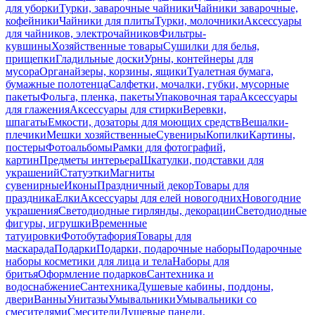
для уборки
Турки, заварочные чайники
Чайники заварочные,
кофейники
Чайники для плиты
Турки, молочники
Аксессуары
для чайников, электрочайников
Фильтры-
кувшины
Хозяйственные товары
Сушилки для белья,
прищепки
Гладильные доски
Урны, контейнеры для
мусора
Органайзеры, корзины, ящики
Туалетная бумага,
бумажные полотенца
Салфетки, мочалки, губки, мусорные
пакеты
Фольга, пленка, пакеты
Упаковочная тара
Аксессуары
для глажения
Аксессуары для стирки
Веревки,
шпагаты
Емкости, дозаторы для моющих средств
Вешалки-
плечики
Мешки хозяйственные
Сувениры
Копилки
Картины,
постеры
Фотоальбомы
Рамки для фотографий,
картин
Предметы интерьера
Шкатулки, подставки для
украшений
Статуэтки
Магниты
сувенирные
Иконы
Праздничный декор
Товары для
праздника
Елки
Аксессуары для елей новогодних
Новогодние
украшения
Светодиодные гирлянды, декорации
Светодиодные
фигуры, игрушки
Временные
татуировки
Фотобутафория
Товары для
маскарада
Подарки
Подарки, подарочные наборы
Подарочные
наборы косметики для лица и тела
Наборы для
бритья
Оформление подарков
Сантехника и
водоснабжение
Сантехника
Душевые кабины, поддоны,
двери
Ванны
Унитазы
Умывальники
Умывальники со
смесителями
Смесители
Душевые панели,