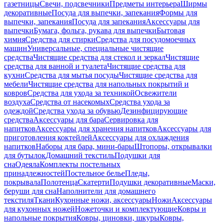
газетницы
Свечи, подсвечники
Предметы интерьера
Ширмы
декоративные
Посуда для выпечки, запекания
Формы для
выпечки, запекания
Посуда для запекания
Аксессуары для
выпечки
Бумага, фольга, рукава для выпечки
Бытовая
химия
Средства для стирки
Средства для посудомоечных
машин
Универсальные, специальные чистящие
средства
Чистящие средства для стекол и зеркал
Чистящие
средства для ванной и туалета
Чистящие средства для
кухни
Средства для мытья посуды
Чистящие средства для
мебели
Чистящие средства для напольных покрытий и
ковров
Средства для ухода за техникой
Освежители
воздуха
Средства от насекомых
Средства ухода за
одеждой
Средства ухода за обувью
Дезинфицирующие
средства
Аксессуары для бара
Сервировка для
напитков
Аксессуары для хранения напитков
Аксессуары для
приготовления коктейлей
Аксессуары для охлаждения
напитков
Наборы для бара, мини-бары
Штопоры, открывалки
для бутылок
Домашний текстиль
Подушки для
сна
Одеяла
Комплекты постельных
принадлежностей
Постельное белье
Пледы,
покрывала
Полотенца
Скатерти
Подушки декоративные
Маски,
беруши для сна
Наполнители для домашнего
текстиля
Ткани
Кухонные ножи, аксессуары
Ножи
Аксессуары
для кухонных ножей
Ножеточки и комплектующие
Ковры и
напольные покрытия
Ковры, циновки, шкуры
Ковры,