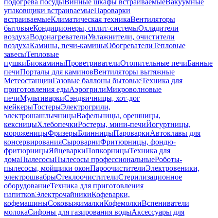
подогрева посуды
Винные шкафы встраиваемые
Вакуумные
упаковщики встраиваемые
Пароварки
встраиваемые
Климатическая техника
Вентиляторы
бытовые
Кондиционеры, сплит-системы
Охладители
воздуха
Водонагреватели
Увлажнители, очистители
воздуха
Камины, печи-камины
Обогреватели
Тепловые
завесы
Тепловые
пушки
Биокамины
Проветриватели
Отопительные печи
Банные
печи
Порталы для каминов
Вентиляторы вытяжные
Метеостанции
Газовые баллоны бытовые
Техника для
приготовления еды
Аэрогрили
Микроволновые
печи
Мультиварки
Сэндвичницы, хот-дог
мейкеры
Тостеры
Электрогрили,
электрошашлычницы
Вафельницы, орешницы,
кексницы
Хлебопечки
Ростеры, мини-печи
Йогуртницы,
мороженицы
Фризеры
Блинницы
Пароварки
Автоклавы для
консервирования
Сыроварни
Фритюрницы, фондю-
фритюрницы
Яйцеварки
Попкорницы
Техника для
дома
Пылесосы
Пылесосы профессиональные
Роботы-
пылесосы, мойщики окон
Пароочистители
Электровеники,
электрошвабры
Стеклоочистители
Стерилизационное
оборудование
Техника для приготовления
напитков
Электрочайники
Кофеварки,
кофемашины
Соковыжималки
Кофемолки
Вспениватели
молока
Сифоны для газирования воды
Аксессуары для