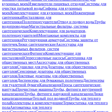
кухонных моек
Измельчители пищевых отходов
Системы для
очистки питьевой воды
Сифоны для кухонных
моек
Комплектующие для кухонных моек
Инженерная
сантехника
Инсталляции для
сантехники
Полотенцесушители
Отвод и подвод воды
Трубы
водопроводные
Магистральные фильтры, системы
сантехнические
Комплектующие для радиаторов,
полотенцесушителей
Монтажные комплекты для
сантехники
Регулирующая арматура
Системы защиты от
протечек
Люки сантехнические
Аксессуары для
магистральных фильтров, систем
сантехнических
Фитинги
Комплектующие для
инсталляций
Опрессовочные насосы
Сантехника для
общественных мест
Аксессуары для общественных
санузлов
Сушилки для рук
Дозаторы для общественных
санузлов
Сенсорные дозаторы для общественных
санузлов
Локтевые дозаторы для общественных
санузлов
Диспенсеры для бумажных полотенец
Диспенсеры
для туалетной бумаги
Канализация
Тросы сантехнические,
вантузы
Прочистные машины
Трубы, фитинги внутренней
канализации
Трубы, фитинги наружной канализации
Люки
канализационные
Теплый пол водяной
Трубы для теплого
пола
Коллекторы и комплектующие
Термостатика для теплого
пола
Автоматика для теплого
пола
Строительство
Строительные смеси и грунтовки
Клеевые