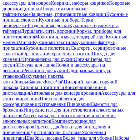
аксессуары для ковров
Коврики, наборы ковриков
Ковровые
дорожки
Циновки
Покрытия напольные
тафтинговые
Защитные, грязезащитные коврики
Кухонные
принадлежности
Кухонные приборы
Терки,
овощерезки
Разделочные доски
Кухонные термометры,
таймеры
Дуршлаги, сита, воронки
Формы, приборы для
приготовления
Молотки для мяса, тендерайзеры
Кухонные
мелочи
Миски
Кухонный текстиль
Кухонные фартуки,
прихватки
Кухонные полотенца
Скатерти, сервировочные
салфетки
Организация хранения на кухне
Посуда для
хранения
Органайзеры для кухни
Органайзеры для
специй
Посуда для ланча
Полки и аксессуары на
рейлинги
Рейлинги для кухни
Одноразовая посуда,
упаковка
Вакуумные пакеты,
контейнеры
Бакалея
Кофе
Чай
Цикорий, какао, горячий
шоколад
Сиропы и топпинги
Консервирование и
дистилляция
Автоклавы для консервирования
Аксессуары для
консервирования
Приспособления для
консервирования
Открывалки
Пивоварни
Емкости для
брожения
Ингредиенты для приготовления алкогольных
напитков
Аксессуары для приготовления и хранения
алкогольных напитков
Комплектующие для
дистилляторов
Прессы, дробилки для виноделия и
пивоварения
Дистилляторы бытовые
Уборочный
инвентарь
Швабры, насадки
Ведра, тазы для уборки
Наборы