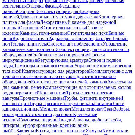
материалы
Шифер
Профнастил
Рулонная кровля
Кровельная
вентиляция
Отделка фасада
Фасадные
панели
Сайдинг
Комплектующие для фасадных
панелей
Декоративные штукатурки для фасада
Клинкерная
плитка для фасада
Декоративный камень для наружной
отделки
Отопление
Отопительные котлы
Газовые
колонки
Камины, печи-камины
Отопительные печи
Банные
печи
Водонагреватели
Радиаторы отопления, батареи
Теплый
пол
Теплые плинтусы
Системы антиобледенения
Управление
климатической техникой
Комплектующие для отопительного
оборудования
Стабилизаторы напряжения
Насосы
циркуляционные
Регулирующая арматура
Отвод и подвод
воды
Дымоходы и комплектующие
Управление климатической
техникой
Комплектующие для радиаторов
Комплектующие для
теплого пола
Топливо и аксессуары для отопительного
оборудования
Комплектующие для печей, каминов
Аксессуары
для каминов, печей
Комплектующие для отопительных котлов,
водонагревателей
Канализация
Тросы сантехнические,
вантузы
Прочистные машины
Трубы, фитинги внутренней
канализации
Трубы, фитинги наружной канализации
Люки
канализационные
Металлопрокат
Металлопрокат
Сваи
Заборы,
ограждения
Автоматика для ворот
Крепежные
изделия
Саморезы, шурупы
Гвозди
Анкеры, дюбели
Скобы,
штифты
Перфорированный крепеж
Гайки,
шайбы
Заклепки
Болты, винты, шпильки
Хомуты
Химические