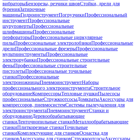
вибраторы
Бензорезы, резчики швов
Стойки, дрели для
бурения
Затирочные
машины
Гидроинструмент
Погрузчики
Профессиональный
инструмент
Профессиональные
шуруповерты
Профессиональные
шлифмашины
Профессиональные
перфораторы
Профессиональные циркулярные
пилы
Профессиональные электролобзики
Профессиональные
дрели
Профессиональные фрезеры
Профессиональные
мультиинструменты
Профессиональные
электрорубанки
Профессиональные строительные
фены
Профессиональные строительные
пистолеты
Профессиональные точильные
станки
Профессиональные
электроножницы
Пневмоинструмент
Наборы
профессионального электроинструмента
Строительное
оборудование
Компрессоры
Тепловые пушки
Пылесосы
профессиональные
Стружкоотсосы
Домкраты
Аксессуары для
компрессоров, пневмосистем
Системы пылеудаления для
электроинструмента
Пневмоинструмент
Станки и
оборудование
Деревообрабатывающие
станки
Ленточнопильные станки
Металлообрабатывающие
станки
Плиткорезные станки
Точильные
станки
Комплектующие для станков
Оснастка для
станков
Аксессуары для станков
Стружкоотсосы
Аксессуары