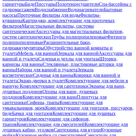
гарнитуры
Биде
Писсуары
Полотенцесушители
Спа-бассейны с
гидромассажем
Водоснабжение
Водонагреватели
Бытовые
насосы
Проточные фильтры для воды
Фильтры-
кувшины
Картриджи, комплектующие для проточных
фильтров
Магистральные фильтры, системы
сантехнические
Аксессуары для магистральных фильтров,
систем сантехнических
Трубы полипропиленовые
Фитинги
полипропиленовые
Расширительные баки,
гидроаккумуляторы
Обустройство ванной комнаты и
туалета
Мебель для ванной
Зеркала для ванной
Аксессуары для
ванной и туалета
Сиденья и чехлы для унитаза
Шторки,
карнизы для ванны
Стеклянные, пластиковые шторки для
ванны
Наборы для ванной и туалета
Зеркала
косметические
Сиденья для ванны
Коврики для ванной и
туалета
Экран-дверки в туалет
Комплектующие для мебели в
ванную
Комплектующие для сантехники
Экраны для ванн,
душевых поддонов
Опоры для ванн, душевых
поддонов
Комплектующие для ванн
Плинтусы для
сантехники
Сифоны, трапы
Комплектующие для
умывальников, моек
Комплектующие для унитазов, писсуаров,
биде
Бачки для унитазов
Комплектующие для душевых
гарнитуров
Комплектующие для сифонов,
трапов
Комплектующие для смесителей
Комплектующие для
душевых кабин, уголков
Сантехника для кухни
Кухонные
мойки
Кухонные мойки со смесителями
Смесители для