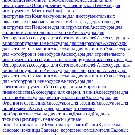
инструментов
Оборудование для мастерской
Тележки для
инструментов
Магниты
Шкафы для
инструментов
Комплектующие для инструментальных
шкафов
Стеллажи металлические
Стенды, держатели для
инструментов
Поддоны для инструментов
Аксессуары для
силовой и строительной техники
Аксессуары для
бензорезов
Аксессуары для бетоносмесителей
Аксессуары для
виброоборудования
Аксессуары для генераторов
Аксессуары
для затирочных машин
Аксессуары для мотопомп
Аксессуары
для мотобуров и бензобуров
Аксессуары для строительного
инструмента
Аксессуары пневмооборудования
Аксессуары для
бензорезов
Аксессуары для бетоносмесителей
Аксессуары для
виброоборудования
Аксессуары для генераторов
Аксессуары
для затирочных машин
Аксессуары для мотопомп
Аксессуары
для мотобуров и бензобуров
Аксессуары для
электроинструмента
Аксессуары для компрессоров,
пневмосистем
Аксессуары для сварки, пайки
Аксессуары для
станков
Аксессуары для стружкоотсосов
Аксессуары для
бурения и сверления
Аксессуары для резания
Аксессуары для
шлифования
Аксессуары для измерительных
приборов
Аксессуары для станков
Дом и сад
Садовая
техника
Триммеры, бензокосы
Цепные
пилы
Газонокосилки
Культиваторы, мотоблоки
Кусторезы,
садовые ножницы
Садовые, кормовые измельчители
Садовые