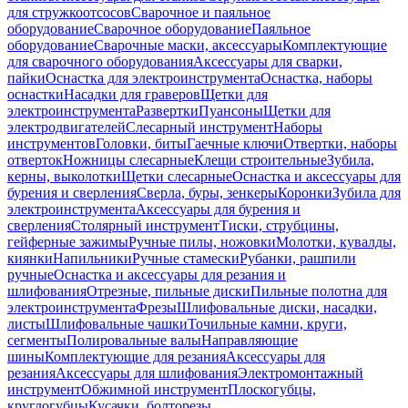
для стружкоотсосов
Сварочное и паяльное
оборудование
Сварочное оборудование
Паяльное
оборудование
Сварочные маски, аксессуары
Комплектующие
для сварочного оборудования
Аксессуары для сварки,
пайки
Оснастка для электроинструмента
Оснастка, наборы
оснастки
Насадки для граверов
Щетки для
электроинструмента
Развертки
Пуансоны
Щетки для
электродвигателей
Слесарный инструмент
Наборы
инструментов
Головки, биты
Гаечные ключи
Отвертки, наборы
отверток
Ножницы слесарные
Клещи строительные
Зубила,
керны, выколотки
Щетки слесарные
Оснастка и аксессуары для
бурения и сверления
Сверла, буры, зенкеры
Коронки
Зубила для
электроинструмента
Аксессуары для бурения и
сверления
Столярный инструмент
Тиски, струбцины,
гейферные зажимы
Ручные пилы, ножовки
Молотки, кувалды,
киянки
Напильники
Ручные стамески
Рубанки, рашпили
ручные
Оснастка и аксессуары для резания и
шлифования
Отрезные, пильные диски
Пильные полотна для
электроинструмента
Фрезы
Шлифовальные диски, насадки,
листы
Шлифовальные чашки
Точильные камни, круги,
сегменты
Полировальные валы
Направляющие
шины
Комплектующие для резания
Аксессуары для
резания
Аксессуары для шлифования
Электромонтажный
инструмент
Обжимной инструмент
Плоскогубцы,
круглогубцы
Кусачки, болторезы,