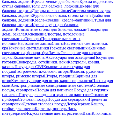
балкона, лоджии
Кресла-мешки для балкона
Кресла подвесные,
стулья садовые
Столы для балкона, лоджии
Шкафы для
балкона, лоджии
Дверцы жалюзийные
Системы хранения для
балкона, лоджии
Журнальные столы, столы-книги
Тумбы для
балкона, лоджии
Кресла-качалки, кресла-маятники
Стулья для
балкона, лоджии
Кресла, пуфы для балкона,
лоджии
Компактные столы для балкона, лоджии
Товары для
дома, бакалея
Освещение
Люстры, потолочные
светильники
Торшеры
Прикроватные лампы,
ночники
Настольные лампы
Споты
Настенные светильники,
бра
Точечные светильники
Трековые светильники
Уличные
светильники, фонари, бра
Лампы
Освещение для картин,
зеркал
Кольцевые лампы
Аксессуары для освещения
Посуда для
готовки
Сковороды, сотейники, воки
Кастрюли, ковши,
казаны
Посуда для СВЧ
Крышки и аксессуары для
посуды
Гастроемкости
Жалюзи, шторы
Жалюзи, рулонные
шторы, римские шторы
Шторы, гардины
Карнизы для
штор
Комплектующие для штор, карнизов, жалюзи
Пленки для
окон
Электроприводные солнцезащитные системы
Столовая
посуда, сервировка
Посуда для напитков
Посуда для горячих
напитков
Посуда для подачи и хранения напитков
Столовые
приборы
Столовая посуда
Посуда для сервировки
Предметы
сервировки
Детская столовая посуда
Декор
Зеркала
Кашпо,
стойки для цветов
Картины, постеры
Часы
интерьерные
Искусственные цветы, растения
Вазы
Ключницы,