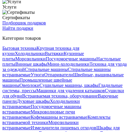
Услуги
Сертификаты
Подборщик подарков
Найти подарки
Категории товаров
Бытовая техника
Крупная техника для
кухни
Холодильники
Вытяжки
Кухонные
плиты
Морозильники
Посудомоечные машины
Настольные
плиты
Винные шкафы
Мини-холодильники
Техника для ухода
за одеждой
Стиральные машины
Стиральные машины
встраиваемые
Утюги
Отпариватели
Швейные, вышивальные
машины
Промышленные швейные
машины
Оверлоки
Сушильные машины, шкафы
Гладильные
системы, прессы
Машинки для удаления катышков
Сушилки
для обуви
Встраиваемая техника, оборудование
Варочные
панели
Духовые шкафы
Холодильники
встраиваемые
Посудомоечные машины
встраиваемые
Микроволновые печи
встраиваемые
Кофемашины встраиваемые
Комплекты
встраиваемой техники
Морозильники
встраиваемые
Измельчители пищевых отходов
Шкафы для