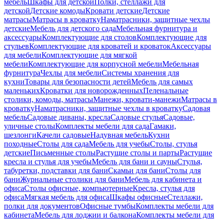
мебель
Шкафы для детской
Полки, стеллажи для
детской
Детские комоды
Кровати детские
Детские
матрасы
Матрасы в кроватку
Наматрасники, защитные чехлы
детские
Мебель для детского сада
Мебельная фурнитура и
аксессуары
Комплектующие для столов
Комплектующие для
стульев
Комплектующие для кроватей и кроваток
Аксессуары
для мебели
Комплектующие для мягкой
мебели
Комплектующие для корпусной мебели
Мебельная
фурнитура
Чехлы для мебели
Системы хранения для
кухни
Товары для безопасности детей
Мебель для самых
маленьких
Кроватки для новорожденных
Пеленальные
столики, комоды, матрасы
Манежи, кровати-манежи
Матрасы в
кроватку
Наматрасники, защитные чехлы в кроватку
Садовая
мебель
Садовые диваны, кресла
Садовые стулья
Садовые,
уличные столы
Комплекты мебели для сада
Гамаки,
шезлонги
Качели садовые
Надувная мебель
Кухни
походные
Столы для сада
Мебель для учебы
Столы, стулья
детские
Письменные столы
Растущие столы и парты
Растущие
кресла и стулья для учебы
Мебель для бани и сауны
Стулья,
табуретки, подставки для бани
Скамьи для бани
Столы для
бани
Журнальные столики для бани
Мебель для кабинета и
офиса
Столы офисные, компьютерные
Кресла, стулья для
офиса
Мягкая мебель для офиса
Шкафы офисные
Стеллажи,
полки для документов
Офисные тумбы
Комплекты мебели для
кабинета
Мебель для лоджии и балкона
Комплекты мебели для