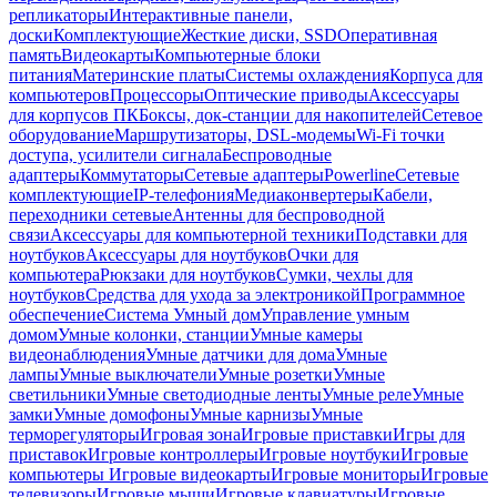
репликаторы
Интерактивные панели,
доски
Комплектующие
Жесткие диски, SSD
Оперативная
память
Видеокарты
Компьютерные блоки
питания
Материнские платы
Системы охлаждения
Корпуса для
компьютеров
Процессоры
Оптические приводы
Аксессуары
для корпусов ПК
Боксы, док-станции для накопителей
Сетевое
оборудование
Маршрутизаторы, DSL-модемы
Wi-Fi точки
доступа, усилители сигнала
Беспроводные
адаптеры
Коммутаторы
Сетевые адаптеры
Powerline
Сетевые
комплектующие
IP-телефония
Медиаконвертеры
Кабели,
переходники сетевые
Антенны для беспроводной
связи
Аксессуары для компьютерной техники
Подставки для
ноутбуков
Аксессуары для ноутбуков
Очки для
компьютера
Рюкзаки для ноутбуков
Сумки, чехлы для
ноутбуков
Средства для ухода за электроникой
Программное
обеспечение
Система Умный дом
Управление умным
домом
Умные колонки, станции
Умные камеры
видеонаблюдения
Умные датчики для дома
Умные
лампы
Умные выключатели
Умные розетки
Умные
светильники
Умные светодиодные ленты
Умные реле
Умные
замки
Умные домофоны
Умные карнизы
Умные
терморегуляторы
Игровая зона
Игровые приставки
Игры для
приставок
Игровые контроллеры
Игровые ноутбуки
Игровые
компьютеры
Игровые видеокарты
Игровые мониторы
Игровые
телевизоры
Игровые мыши
Игровые клавиатуры
Игровые