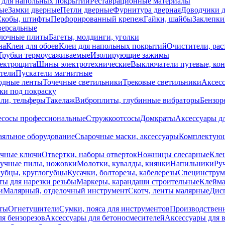
 для напольных покрытий
Реставрационные материалы
ые
Замки дверные
Петли дверные
Фурнитура дверная
Доводчики 
Скобы, штифты
Перфорированный крепеж
Гайки, шайбы
Заклепки
ерсальные
лочные плиты
Багеты, молдинги, уголки
на
Клеи для обоев
Клеи для напольных покрытий
Очистители, рас
Трубки термоусаживаемые
Изолирующие зажимы
лектрощита
Шины электротехнические
Выключатели путевые, ко
атели
Пускатели магнитные
одные ленты
Точечные светильники
Трековые светильники
Аксесс
и под покраску
ли, тельферы
Такелаж
Виброплиты, глубинные вибраторы
Бензор
сосы профессиональные
Стружкоотсосы
Домкраты
Аксессуары д
аяльное оборудование
Сварочные маски, аксессуары
Комплектующ
ечные ключи
Отвертки, наборы отверток
Ножницы слесарные
Кле
учные пилы, ножовки
Молотки, кувалды, киянки
Напильники
Ру
убцы, круглогубцы
Кусачки, болторезы, кабелерезы
Специнструм
ы для нарезки резьбы
Маркеры, карандаши строительные
Клейма
и
Малярный, отделочный инструмент
Скотч, ленты малярные
Дисп
иты
Огнетушители
Сумки, пояса для инструментов
Производствен
я бензорезов
Аксессуары для бетоносмесителей
Аксессуары для 