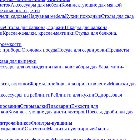
ваток
Аксессуары для мебели
Комплектующие для мягкой
безопасности детей
чели садовые
Надувная мебель
Кухни походные
Столы для сада
вые
Столы для балкона, лоджии
Шкафы для балкона,
ии
Кресла-качалки, кресла-маятники
Стулья для балкона,
роемкости
е приборы
Столовая посуда
Посуда для сервировки
Предметы
укава для выпечки
ссуары для охлаждения напитков
Наборы для бара, мини-
сита, воронки
Формы, приборы для приготовления
Молотки для
аксессуары на рейлинги
Рейлинги для кухни
Одноразовая
вирования
Открывалки
Пивоварни
Емкости для
тков
Комплектующие для дистилляторов
Прессы, дробилки для
лектрочайников
Фильтры-кувшины
я украшений
Статуэтки
Магниты сувенирные
Иконы
ля проточных фильтров
Магистральные фильтры, системы