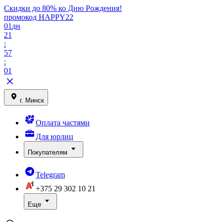
Скидки до 80% ко Дню Рождения!
промокод HAPPY22
01
дн
21
:
57
:
01
г. Минск
Оплата частями
Для юрлиц
Покупателям
Telegram
+375 29
302 10 21
Еще