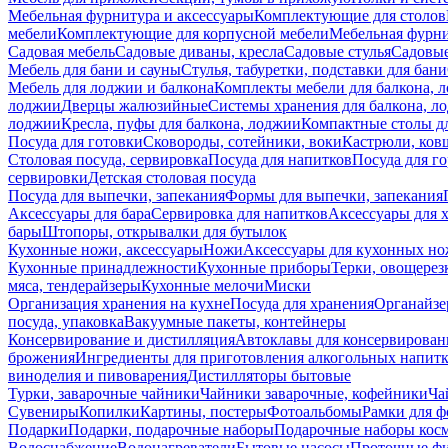
Мебельная фурнитура и аксессуары
Комплектующие для столов
мебели
Комплектующие для корпусной мебели
Мебельная фурн
Садовая мебель
Садовые диваны, кресла
Садовые стулья
Садовые
Мебель для бани и сауны
Стулья, табуретки, подставки для бани
Мебель для лоджии и балкона
Комплекты мебели для балкона, 
лоджии
Дверцы жалюзийные
Системы хранения для балкона, л
лоджии
Кресла, пуфы для балкона, лоджии
Компактные столы дл
Посуда для готовки
Сковороды, сотейники, воки
Кастрюли, ков
Столовая посуда, сервировка
Посуда для напитков
Посуда для г
сервировки
Детская столовая посуда
Посуда для выпечки, запекания
Формы для выпечки, запекания
Аксессуары для бара
Сервировка для напитков
Аксессуары для 
бары
Штопоры, открывалки для бутылок
Кухонные ножи, аксессуары
Ножи
Аксессуары для кухонных н
Кухонные принадлежности
Кухонные приборы
Терки, овощерез
мяса, тендерайзеры
Кухонные мелочи
Миски
Организация хранения на кухне
Посуда для хранения
Органайзе
посуда, упаковка
Вакуумные пакеты, контейнеры
Консервирование и дистилляция
Автоклавы для консервирован
брожения
Ингредиенты для приготовления алкогольных напит
виноделия и пивоварения
Дистилляторы бытовые
Турки, заварочные чайники
Чайники заварочные, кофейники
Ча
Сувениры
Копилки
Картины, постеры
Фотоальбомы
Рамки для ф
Подарки
Подарки, подарочные наборы
Подарочные наборы косм
Водоснабжение
Водонагреватели
Бытовые насосы
Проточные фи