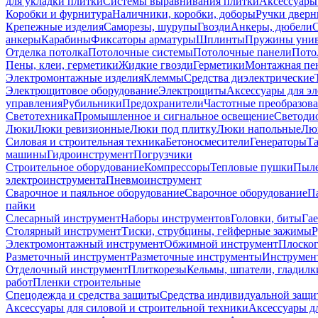
для укладки плитки
Системы выравнивания плитки
Аксессуары
Коробки и фурнитура
Наличники, коробки, доборы
Ручки дверн
Крепежные изделия
Саморезы, шурупы
Гвозди
Анкеры, дюбели
анкеры
Карабины
Фиксаторы арматуры
Шплинты
Пружины унив
Отделка потолка
Потолочные системы
Потолочные панели
Пото
Пены, клеи, герметики
Жидкие гвозди
Герметики
Монтажная пе
Электромонтажные изделия
Клеммы
Средства диэлектрические
Электрощитовое оборудование
Электрощиты
Аксессуары для э
управления
Рубильники
Предохранители
Частотные преобразов
Светотехника
Промышленное и сигнальное освещение
Светоди
Люки
Люки ревизионные
Люки под плитку
Люки напольные
Люк
Силовая и строительная техника
Бетоносмесители
Генераторы
Та
машины
Гидроинструмент
Погрузчики
Строительное оборудование
Компрессоры
Тепловые пушки
Пыле
электроинструмента
Пневмоинструмент
Сварочное и паяльное оборудование
Сварочное оборудование
П
пайки
Слесарный инструмент
Наборы инструментов
Головки, биты
Га
Столярный инструмент
Тиски, струбцины, гейферные зажимы
Р
Электромонтажный инструмент
Обжимной инструмент
Плоског
Разметочный инструмент
Разметочные инструменты
Инструмент
Отделочный инструмент
Плиткорезы
Кельмы, шпатели, гладилк
работ
Пленки строительные
Спецодежда и средства защиты
Средства индивидуальной защ
Аксессуары для силовой и строительной техники
Аксессуары дл