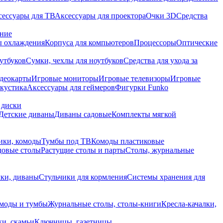
сессуары для ТВ
Аксессуары для проектора
Очки 3D
Средства
ание
 охлаждения
Корпуса для компьютеров
Процессоры
Оптические
утбуков
Сумки, чехлы для ноутбуков
Средства для ухода за
деокарты
Игровые мониторы
Игровые телевизоры
Игровые
акустика
Аксессуары для геймеров
Фигурки Funko
 диски
Детские диваны
Диваны садовые
Комплекты мягкой
ики, комоды
Тумбы под ТВ
Комоды пластиковые
довые столы
Растущие столы и парты
Столы, журнальные
ки, диваны
Стульчики для кормления
Системы хранения для
моды и тумбы
Журнальные столы, столы-книги
Кресла-качалки,
ки, скамьи
Ключницы, газетницы