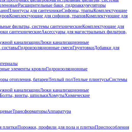
иленовые
Расширительные баки, гидроаккумуляторы
ванн
Плинтусы для сантехники
Сифоны, трапы
Комплектующие
уров
Комплектующие для сифонов, трапов
Комплектующие для
ьные фильтры, системы сантехнические
Комплектующие для
юки сантехнические
Аксессуары для магистральных фильтров,
ружной канализации
Люки канализационные
 составы
Гидроизоляционные смеси
Грунтовки
Добавки для
атериалы
рные элементы кровли
Гидроизоляционные
оры отопления, батареи
Теплый пол
Теплые плинтусы
Системы
ружной канализации
Люки канализационные
Болты, винты, шпильки
Хомуты
Химические
нцевые
Трансформаторы
Аппаратура
я плитки
Порожки, профили для пола и плитки
Приспособления