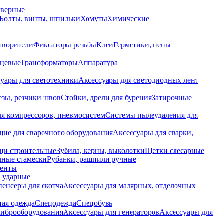
дверные
Болты, винты, шпильки
Хомуты
Химические
творители
Фиксаторы резьбы
Клеи
Герметики, пены
нцевые
Трансформаторы
Аппаратура
уары для светотехники
Аксессуары для светодиодных лент
езы, резчики швов
Стойки, дрели для бурения
Затирочные
ля компрессоров, пневмосистем
Системы пылеудаления для
ие для сварочного оборудования
Аксессуары для сварки,
щи строительные
Зубила, керны, выколотки
Щетки слесарные
чные стамески
Рубанки, рашпили ручные
енты
 ударные
енсеры для скотча
Аксессуары для малярных, отделочных
ная одежда
Спецодежда
Спецобувь
виброоборудования
Аксессуары для генераторов
Аксессуары для