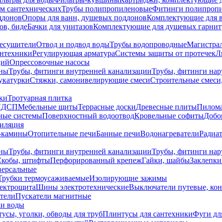
ем сантехнических
Трубы полипропиленовые
Фитинги полипроп
ддонов
Опоры для ванн, душевых поддонов
Комплектующие для 
ов, биде
Бачки для унитазов
Комплектующие для душевых гарнит
есушители
Отвод и подвод воды
Трубы водопроводные
Магистрал
антехники
Регулирующая арматура
Системы защиты от протечек
Л
ций
Опрессовочные насосы
ны
Трубы, фитинги внутренней канализации
Трубы, фитинги на
катурки
Стяжки, самонивелирующие смеси
Строительные смеси,
ки
Тротуарная плитка
ЛДСП
Мебельные щиты
Террасные доски
Древесные плиты
Пилом
ные системы
Поверхностный водоотвод
Кровельные софиты
Добо
тиляция
-камины
Отопительные печи
Банные печи
Водонагреватели
Радиат
ны
Трубы, фитинги внутренней канализации
Трубы, фитинги на
Скобы, штифты
Перфорированный крепеж
Гайки, шайбы
Заклепки
ерсальные
Трубки термоусаживаемые
Изолирующие зажимы
лектрощита
Шины электротехнические
Выключатели путевые, ко
атели
Пускатели магнитные
ки воды
усы, уголки, обводы для труб
Плинтусы для сантехники
Фуги дл