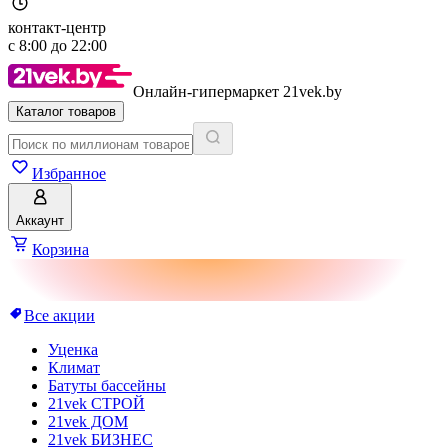
контакт-центр
с
8:00
до
22:00
Онлайн-гипермаркет 21vek.by
Каталог товаров
Избранное
Аккаунт
Корзина
Все акции
Уценка
Климат
Батуты бассейны
21vek СТРОЙ
21vek ДОМ
21vek БИЗНЕС