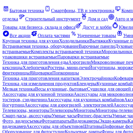
Бытовая техника
Смартфоны, ТВ и электроника
Комп
отделка
Строительный инструмент
Дом и сад
Авто и 
Товары для бизнеса, склада и офиса
Досуг и хобби
Ювели
Все акции
Оплата частями
Уцененные товары
Умны
Крупная техника для кухни
Холодильники
Вытяжки
Кухонные 
Встраиваемая техника, оборудование
Варочные панели
Духовые
встраиваемые
Комплекты встраиваемой техники
Морозильники 
упаковщики встраиваемые
Пароварки встраиваемые
Техника для приготовления еды
Аэрогрили
Микроволновые пе
кексницы
Хлебопечки
Ростеры, мини-печи
Йогуртницы, морож
фритюрницы
Яйцеварки
Попкорницы
Техника для приготовления напитков
Электрочайники
Кофевар
Техника для измельчения продуктов
Блендеры
Кухонные комбай
Мелкая техника
Весы кухонные, бытовые
Сушилки для овощей 
Аксессуары для кухонной техники
Аксессуары для микроволно
тостеров, сэндвичниц
Аксессуары для кухонных комбайнов
Акс
йогуртниц
Аксессуары для аэрогрилей, электрогрилей
Аксессуа
Телевизоры, мониторы
Телевизоры
Мониторы
Мониторы-телеви
Смарт-часы, аксессуары
Умные часы
Фитнес-браслеты
Умные ча
Фото, видеосъемка
Фотоаппараты
Видеокамеры
Экшн-камеры
Ка
видеокамер
Аксессуары для объективов
Штативы
Цифровые фот
Оборудование для фотостудии
Кольцевые лампы
Фоны для фото