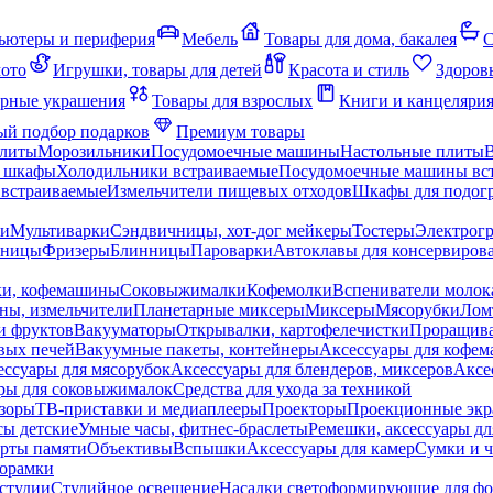
ьютеры и периферия
Мебель
Товары для дома, бакалея
С
мото
Игрушки, товары для детей
Красота и стиль
Здоров
рные украшения
Товары для взрослых
Книги и канцеляри
й подбор подарков
Премиум товары
плиты
Морозильники
Посудомоечные машины
Настольные плиты
 шкафы
Холодильники встраиваемые
Посудомоечные машины вс
встраиваемые
Измельчители пищевых отходов
Шкафы для подогр
чи
Мультиварки
Сэндвичницы, хот-дог мейкеры
Тостеры
Электрог
еницы
Фризеры
Блинницы
Пароварки
Автоклавы для консервиров
ки, кофемашины
Соковыжималки
Кофемолки
Вспениватели молок
ны, измельчители
Планетарные миксеры
Миксеры
Мясорубки
Лом
и фруктов
Вакууматоры
Открывалки, картофелечистки
Проращива
вых печей
Вакуумные пакеты, контейнеры
Аксессуары для кофе
ессуары для мясорубок
Аксессуары для блендеров, миксеров
Аксе
ры для соковыжималок
Средства для ухода за техникой
зоры
ТВ-приставки и медиаплееры
Проекторы
Проекционные эк
сы детские
Умные часы, фитнес-браслеты
Ремешки, аксессуары дл
рты памяти
Объективы
Вспышки
Аксессуары для камер
Сумки и ч
орамки
студии
Студийное освещение
Насадки светоформирующие для фо