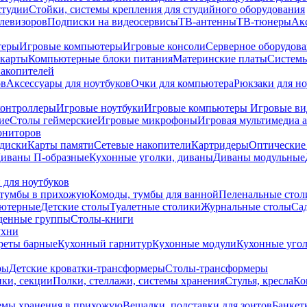
студии
Стойки, системы крепления для студийного оборудования
елевизоров
Подписки на видеосервисы
ТВ-антенны
ТВ-тюнеры
Ак
теры
Игровые компьютеры
Игровые консоли
Серверное оборудов
карты
Компьютерные блоки питания
Материнские платы
Системы
накопителей
ов
Аксессуары для ноутбуков
Очки для компьютера
Рюкзаки для но
контроллеры
Игровые ноутбуки
Игровые компьютеры
Игровые ви
ие
Столы геймерские
Игровые микрофоны
Игровая мультимедиа 
ониторов
диски
Карты памяти
Сетевые накопители
Картридеры
Оптические
иваны П-образные
Кухонные уголки, диваны
Диваны модульные
 для ноутбуков
тумбы в прихожую
Комоды, тумбы для ванной
Пеленальные стол
ьютерные
Детские столы
Туалетные столики
Журнальные столы
Са
денные группы
Столы-книги
ухни
уреты барные
Кухонный гарнитур
Кухонные модули
Кухонные угол
ры
Детские кроватки-трансформеры
Столы-трансформеры
ки, секции
Полки, стеллажи, системы хранения
Стулья, кресла
Ко
емы хранения в прихожую
Вешалки, подставки для зонтов
Банкет