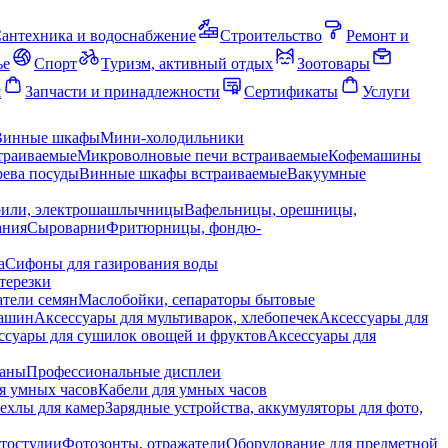
антехника и водоснабжение
Строительство
Ремонт и
ье
Спорт
Туризм, активный отдых
Зоотовары
я
Запчасти и принадлежности
Сертификаты
Услуги
Винные шкафы
Мини-холодильники
траиваемые
Микроволновые печи встраиваемые
Кофемашины
ева посуды
Винные шкафы встраиваемые
Вакуумные
рили, электрошашлычницы
Вафельницы, орешницы,
ания
Сыроварни
Фритюрницы, фондю-
а
Сифоны для газирования воды
терезки
тели семян
Маслобойки, сепараторы бытовые
машин
Аксессуары для мультиварок, хлебопечек
Аксессуары для
ссуары для сушилок овощей и фруктов
Аксессуары для
раны
Профессиональные дисплеи
я умных часов
Кабели для умных часов
ехлы для камер
Зарядные устройства, аккумуляторы для фото,
тостудии
Фотозонты, отражатели
Оборудование для предметной