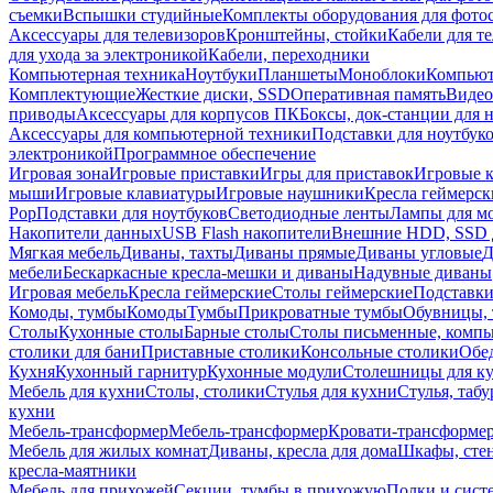
съемки
Вспышки студийные
Комплекты оборудования для фото
Аксессуары для телевизоров
Кронштейны, стойки
Кабели для т
для ухода за электроникой
Кабели, переходники
Компьютерная техника
Ноутбуки
Планшеты
Моноблоки
Компью
Комплектующие
Жесткие диски, SSD
Оперативная память
Видео
приводы
Аксессуары для корпусов ПК
Боксы, док-станции для 
Аксессуары для компьютерной техники
Подставки для ноутбук
электроникой
Программное обеспечение
Игровая зона
Игровые приставки
Игры для приставок
Игровые 
мыши
Игровые клавиатуры
Игровые наушники
Кресла геймерск
Pop
Подставки для ноутбуков
Светодиодные ленты
Лампы для м
Накопители данных
USB Flash накопители
Внешние HDD, SSD 
Мягкая мебель
Диваны, тахты
Диваны прямые
Диваны угловые
Д
мебели
Бескаркасные кресла-мешки и диваны
Надувные диваны
Игровая мебель
Кресла геймерские
Столы геймерские
Подставки
Комоды, тумбы
Комоды
Тумбы
Прикроватные тумбы
Обувницы, 
Столы
Кухонные столы
Барные столы
Столы письменные, комп
столики для бани
Приставные столики
Консольные столики
Обе
Кухня
Кухонный гарнитур
Кухонные модули
Столешницы для к
Мебель для кухни
Столы, столики
Стулья для кухни
Стулья, таб
кухни
Мебель-трансформер
Мебель-трансформер
Кровати-трансформе
Мебель для жилых комнат
Диваны, кресла для дома
Шкафы, стен
кресла-маятники
Мебель для прихожей
Секции, тумбы в прихожую
Полки и сист