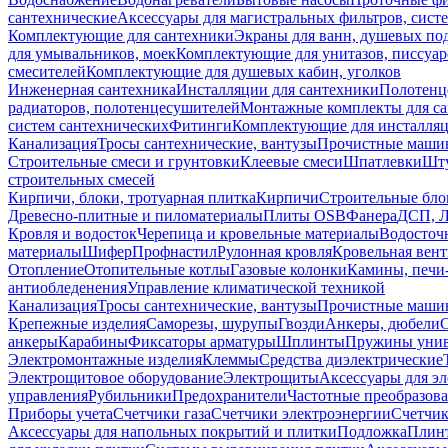
сантехнические
Аксессуары для магистральных фильтров, сист
Комплектующие для сантехники
Экраны для ванн, душевых по
для умывальников, моек
Комплектующие для унитазов, писсуар
смесителей
Комплектующие для душевых кабин, уголков
Инженерная сантехника
Инсталляции для сантехники
Полотенц
радиаторов, полотенцесушителей
Монтажные комплекты для с
систем сантехнических
Фитинги
Комплектующие для инсталля
Канализация
Тросы сантехнические, вантузы
Прочистные маши
Строительные смеси и грунтовки
Клеевые смеси
Шпатлевки
Шту
строительных смесей
Кирпичи, блоки, тротуарная плитка
Кирпичи
Строительные бло
Древесно-плитные и пиломатериалы
Плиты OSB
Фанера
ДСП, 
Кровля и водосток
Черепица и кровельные материалы
Водосточ
материалы
Шифер
Профнастил
Рулонная кровля
Кровельная вен
Отопление
Отопительные котлы
Газовые колонки
Камины, печи
антиобледенения
Управление климатической техникой
Канализация
Тросы сантехнические, вантузы
Прочистные маши
Крепежные изделия
Саморезы, шурупы
Гвозди
Анкеры, дюбели
анкеры
Карабины
Фиксаторы арматуры
Шплинты
Пружины унив
Электромонтажные изделия
Клеммы
Средства диэлектрические
Электрощитовое оборудование
Электрощиты
Аксессуары для э
управления
Рубильники
Предохранители
Частотные преобразов
Приборы учета
Счетчики газа
Счетчики электроэнергии
Счетчи
Аксессуары для напольных покрытий и плитки
Подложка
Плинт