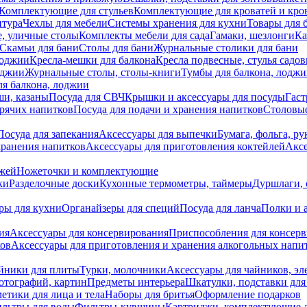
Комплектующие для стульев
Комплектующие для кроватей и кро
итура
Чехлы для мебели
Системы хранения для кухни
Товары для 
, уличные столы
Комплекты мебели для сада
Гамаки, шезлонги
Ка
Скамьи для бани
Столы для бани
Журнальные столики для бани
лоджии
Кресла-мешки для балкона
Кресла подвесные, стулья садо
оджии
Журнальные столы, столы-книги
Тумбы для балкона, лодж
я балкона, лоджии
ши, казаны
Посуда для СВЧ
Крышки и аксессуары для посуды
Гаст
орячих напитков
Посуда для подачи и хранения напитков
Столовы
Посуда для запекания
Аксессуары для выпечки
Бумага, фольга, р
хранения напитков
Аксессуары для приготовления коктейлей
Аксе
ожей
Ножеточки и комплектующие
ки
Разделочные доски
Кухонные термометры, таймеры
Дуршлаги, 
ры для кухни
Органайзеры для специй
Посуда для ланча
Полки и 
ия
Аксессуары для консервирования
Приспособления для консер
ков
Аксессуары для приготовления и хранения алкогольных напи
йники для плиты
Турки, молочники
Аксессуары для чайников, э
отографий, картин
Предметы интерьера
Шкатулки, подставки дл
етики для лица и тела
Наборы для бритья
Оформление подарков
льтры для воды
Фильтры-кувшины
Картриджи, комплектующие д