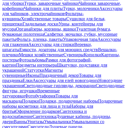
для уборки
Турки, заварочные чайники
Чайники заварочные,
кофейники
Чайники для плиты
Турки, молочники
Аксессуары
для чайников, электрочайников
Фильтры-
кувшины
Хозяйственные товары
Сушилки для белья,
прищепки
Гладильные доски
Урны, контейнеры для
мусора
Органайзеры, корзины, ящики
Туалетная бумага,
бумажные полотенца
Салфетки, мочалки, губки, мусорные
пакеты
Фольга, пленка, пакеты
Упаковочная тара
Аксессуары
для глажения
Аксессуары для стирки
Веревки,
шпагаты
Емкости, дозаторы для моющих средств
Вешалки-
плечики
Мешки хозяйственные
Сувениры
Копилки
Картины,
постеры
Фотоальбомы
Рамки для фотографий,
картин
Предметы интерьера
Шкатулки, подставки для
украшений
Статуэтки
Магниты
сувенирные
Иконы
Праздничный декор
Товары для
праздника
Елки
Аксессуары для елей новогодних
Новогодние
украшения
Светодиодные гирлянды, декорации
Светодиодные
фигуры, игрушки
Временные
татуировки
Фотобутафория
Товары для
маскарада
Подарки
Подарки, подарочные наборы
Подарочные
наборы косметики для лица и тела
Наборы для
бритья
Оформление подарков
Сантехника и
водоснабжение
Сантехника
Душевые кабины, поддоны,
двери
Ванны
Унитазы
Умывальники
Умывальники со
смесителями
Смесители
Душевые панели,