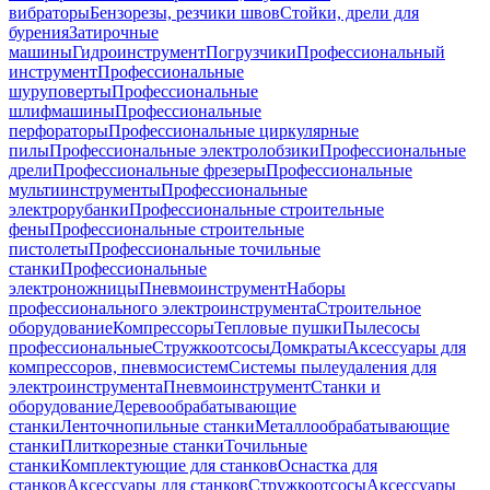
вибраторы
Бензорезы, резчики швов
Стойки, дрели для
бурения
Затирочные
машины
Гидроинструмент
Погрузчики
Профессиональный
инструмент
Профессиональные
шуруповерты
Профессиональные
шлифмашины
Профессиональные
перфораторы
Профессиональные циркулярные
пилы
Профессиональные электролобзики
Профессиональные
дрели
Профессиональные фрезеры
Профессиональные
мультиинструменты
Профессиональные
электрорубанки
Профессиональные строительные
фены
Профессиональные строительные
пистолеты
Профессиональные точильные
станки
Профессиональные
электроножницы
Пневмоинструмент
Наборы
профессионального электроинструмента
Строительное
оборудование
Компрессоры
Тепловые пушки
Пылесосы
профессиональные
Стружкоотсосы
Домкраты
Аксессуары для
компрессоров, пневмосистем
Системы пылеудаления для
электроинструмента
Пневмоинструмент
Станки и
оборудование
Деревообрабатывающие
станки
Ленточнопильные станки
Металлообрабатывающие
станки
Плиткорезные станки
Точильные
станки
Комплектующие для станков
Оснастка для
станков
Аксессуары для станков
Стружкоотсосы
Аксессуары