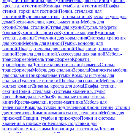
модули
Столешницы для кухни
Мебель для гостиной
Диваны,
кресла для гостиной
Комоды, тумбы для гостиной
Шкафы,
стенки, горки для гостиной
Полки, стеллажи для
гостиной
Журнальные столы, столы-книги
Кресла, стулья для
дома
Кресла-качалки, кресла-маятники
Мебель для
кухни
Столы, столики
Стулья для кухни
Стулья, табуреты
барные
Кухонный гарнитур
Кухонные модули
Кухонные
уголки, диваны
Стульчики для кормления
Системы хранения
для кухни
Мебель для ванной
Тумбы, консоли для
ванной
Шкафы, пеналы для ванной
Шкафчики, полки для
ванной
Зеркала для ванной
Аксессуары для ванной
Мебель-
трансформер
Мебель-трансформер
Кровати-
трансформеры
Детские кроватки-трансформеры
Столы-
трансформеры
Мебель для спальни
Зеркала
Комплекты мебели
для спальни
Прикроватные тумбы
Комоды и тумбы для
спальни
Туалетные столики
Шкафы для спальни
Мебель для
жилых комнат
Диваны, кресла для дома
Шкафы, стенки,
секции
Полки, стеллажи, системы хранения
Стулья,
кресла
Комоды и тумбы
Журнальные столы, столы-
книги
Кресла-качалки, кресла-маятники
Мебель для
телевизора
Комоды, тумбы под телевизор
Кронштейны, стойки
для телевизора
Каминокомплекты под телевизор
Мебель для
прихожей
Секции, тумбы в прихожую
Полки и системы
хранения в прихожую
Вешалки, подставки для
зонтов
Банкетки, скамьи
Ключницы, газетницы
Детская