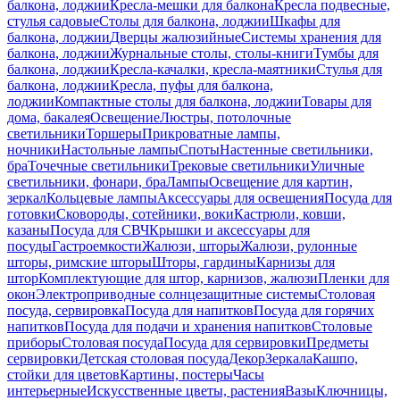
балкона, лоджии
Кресла-мешки для балкона
Кресла подвесные,
стулья садовые
Столы для балкона, лоджии
Шкафы для
балкона, лоджии
Дверцы жалюзийные
Системы хранения для
балкона, лоджии
Журнальные столы, столы-книги
Тумбы для
балкона, лоджии
Кресла-качалки, кресла-маятники
Стулья для
балкона, лоджии
Кресла, пуфы для балкона,
лоджии
Компактные столы для балкона, лоджии
Товары для
дома, бакалея
Освещение
Люстры, потолочные
светильники
Торшеры
Прикроватные лампы,
ночники
Настольные лампы
Споты
Настенные светильники,
бра
Точечные светильники
Трековые светильники
Уличные
светильники, фонари, бра
Лампы
Освещение для картин,
зеркал
Кольцевые лампы
Аксессуары для освещения
Посуда для
готовки
Сковороды, сотейники, воки
Кастрюли, ковши,
казаны
Посуда для СВЧ
Крышки и аксессуары для
посуды
Гастроемкости
Жалюзи, шторы
Жалюзи, рулонные
шторы, римские шторы
Шторы, гардины
Карнизы для
штор
Комплектующие для штор, карнизов, жалюзи
Пленки для
окон
Электроприводные солнцезащитные системы
Столовая
посуда, сервировка
Посуда для напитков
Посуда для горячих
напитков
Посуда для подачи и хранения напитков
Столовые
приборы
Столовая посуда
Посуда для сервировки
Предметы
сервировки
Детская столовая посуда
Декор
Зеркала
Кашпо,
стойки для цветов
Картины, постеры
Часы
интерьерные
Искусственные цветы, растения
Вазы
Ключницы,