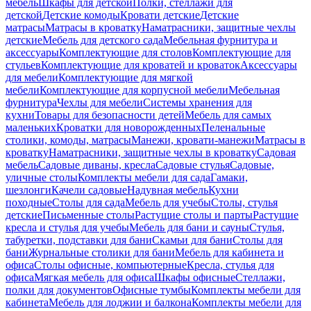
мебель
Шкафы для детской
Полки, стеллажи для
детской
Детские комоды
Кровати детские
Детские
матрасы
Матрасы в кроватку
Наматрасники, защитные чехлы
детские
Мебель для детского сада
Мебельная фурнитура и
аксессуары
Комплектующие для столов
Комплектующие для
стульев
Комплектующие для кроватей и кроваток
Аксессуары
для мебели
Комплектующие для мягкой
мебели
Комплектующие для корпусной мебели
Мебельная
фурнитура
Чехлы для мебели
Системы хранения для
кухни
Товары для безопасности детей
Мебель для самых
маленьких
Кроватки для новорожденных
Пеленальные
столики, комоды, матрасы
Манежи, кровати-манежи
Матрасы в
кроватку
Наматрасники, защитные чехлы в кроватку
Садовая
мебель
Садовые диваны, кресла
Садовые стулья
Садовые,
уличные столы
Комплекты мебели для сада
Гамаки,
шезлонги
Качели садовые
Надувная мебель
Кухни
походные
Столы для сада
Мебель для учебы
Столы, стулья
детские
Письменные столы
Растущие столы и парты
Растущие
кресла и стулья для учебы
Мебель для бани и сауны
Стулья,
табуретки, подставки для бани
Скамьи для бани
Столы для
бани
Журнальные столики для бани
Мебель для кабинета и
офиса
Столы офисные, компьютерные
Кресла, стулья для
офиса
Мягкая мебель для офиса
Шкафы офисные
Стеллажи,
полки для документов
Офисные тумбы
Комплекты мебели для
кабинета
Мебель для лоджии и балкона
Комплекты мебели для