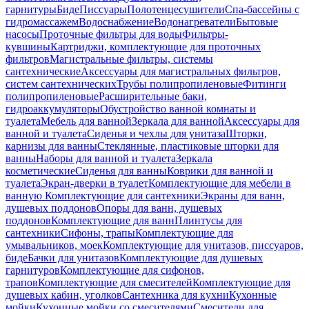
гарнитуры
Биде
Писсуары
Полотенцесушители
Спа-бассейны с
гидромассажем
Водоснабжение
Водонагреватели
Бытовые
насосы
Проточные фильтры для воды
Фильтры-
кувшины
Картриджи, комплектующие для проточных
фильтров
Магистральные фильтры, системы
сантехнические
Аксессуары для магистральных фильтров,
систем сантехнических
Трубы полипропиленовые
Фитинги
полипропиленовые
Расширительные баки,
гидроаккумуляторы
Обустройство ванной комнаты и
туалета
Мебель для ванной
Зеркала для ванной
Аксессуары для
ванной и туалета
Сиденья и чехлы для унитаза
Шторки,
карнизы для ванны
Стеклянные, пластиковые шторки для
ванны
Наборы для ванной и туалета
Зеркала
косметические
Сиденья для ванны
Коврики для ванной и
туалета
Экран-дверки в туалет
Комплектующие для мебели в
ванную
Комплектующие для сантехники
Экраны для ванн,
душевых поддонов
Опоры для ванн, душевых
поддонов
Комплектующие для ванн
Плинтусы для
сантехники
Сифоны, трапы
Комплектующие для
умывальников, моек
Комплектующие для унитазов, писсуаров,
биде
Бачки для унитазов
Комплектующие для душевых
гарнитуров
Комплектующие для сифонов,
трапов
Комплектующие для смесителей
Комплектующие для
душевых кабин, уголков
Сантехника для кухни
Кухонные
мойки
Кухонные мойки со смесителями
Смесители для