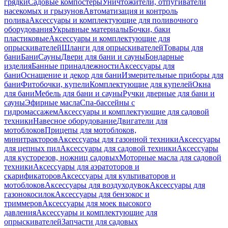
грядки
Садовые компостеры
Уничтожители, отпугиватели
насекомых и грызунов
Автоматизация и контроль
полива
Аксессуары и комплектующие для поливочного
оборудования
Укрывные материалы
Бочки, баки
пластиковые
Аксессуары и комплектующие для
опрыскивателей
Шланги для опрыскивателей
Товары для
бани
Бани
Сауны
Двери для бани и сауны
Бондарные
изделия
Банные принадлежности
Аксессуары для
бани
Оснащение и декор для бани
Измерительные приборы для
бани
Фитобочки, купели
Комплектующие для купелей
Окна
для бани
Мебель для бани и сауны
Ручки дверные для бани и
сауны
Эфирные масла
Спа-бассейны с
гидромассажем
Аксессуары и комплектующие для садовой
техники
Навесное оборудование
Двигатели для
мотоблоков
Прицепы для мотоблоков,
минитракторов
Аксессуары для газонной техники
Аксессуары
для цепных пил
Аксессуары для садовой техники
Аксессуары
для кусторезов, ножниц садовых
Моторные масла для садовой
техники
Аксессуары для аэратоторов и
скарификаторов
Аксессуары для культиваторов и
мотоблоков
Аксессуары для воздуходувок
Аксессуары для
газонокосилок
Аксессуары для бензокос и
триммеров
Аксессуары для моек высокого
давления
Аксессуары и комплектующие для
опрыскивателей
Запчасти для садовых