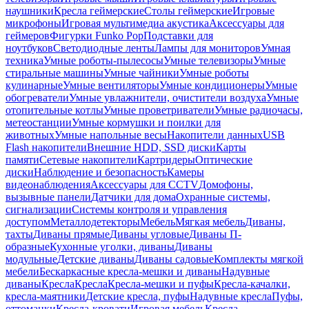
наушники
Кресла геймерские
Столы геймерские
Игровые
микрофоны
Игровая мультимедиа акустика
Аксессуары для
геймеров
Фигурки Funko Pop
Подставки для
ноутбуков
Светодиодные ленты
Лампы для мониторов
Умная
техника
Умные роботы-пылесосы
Умные телевизоры
Умные
стиральные машины
Умные чайники
Умные роботы
кулинарные
Умные вентиляторы
Умные кондиционеры
Умные
обогреватели
Умные увлажнители, очистители воздуха
Умные
отопительные котлы
Умные проветриватели
Умные радиочасы,
метеостанции
Умные кормушки и поилки для
животных
Умные напольные весы
Накопители данных
USB
Flash накопители
Внешние HDD, SSD диски
Карты
памяти
Сетевые накопители
Картридеры
Оптические
диски
Наблюдение и безопасность
Камеры
видеонаблюдения
Аксессуары для CCTV
Домофоны,
вызывные панели
Датчики для дома
Охранные системы,
сигнализации
Системы контроля и управления
доступом
Металлодетекторы
Мебель
Мягкая мебель
Диваны,
тахты
Диваны прямые
Диваны угловые
Диваны П-
образные
Кухонные уголки, диваны
Диваны
модульные
Детские диваны
Диваны садовые
Комплекты мягкой
мебели
Бескаркасные кресла-мешки и диваны
Надувные
диваны
Кресла
Кресла
Кресла-мешки и пуфы
Кресла-качалки,
кресла-маятники
Детские кресла, пуфы
Надувные кресла
Пуфы,
оттоманки
Кресла-кровати
Игровая мебель
Кресла