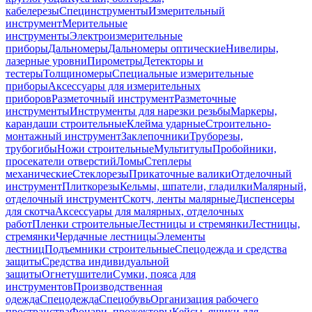
кабелерезы
Специнструменты
Измерительный
инструмент
Мерительные
инструменты
Электроизмерительные
приборы
Дальномеры
Дальномеры оптические
Нивелиры,
лазерные уровни
Пирометры
Детекторы и
тестеры
Толщиномеры
Специальные измерительные
приборы
Аксессуары для измерительных
приборов
Разметочный инструмент
Разметочные
инструменты
Инструменты для нарезки резьбы
Маркеры,
карандаши строительные
Клейма ударные
Строительно-
монтажный инструмент
Заклепочники
Труборезы,
трубогибы
Ножи строительные
Мультитулы
Пробойники,
просекатели отверстий
Ломы
Степлеры
механические
Стеклорезы
Прикаточные валики
Отделочный
инструмент
Плиткорезы
Кельмы, шпатели, гладилки
Малярный,
отделочный инструмент
Скотч, ленты малярные
Диспенсеры
для скотча
Аксессуары для малярных, отделочных
работ
Пленки строительные
Лестницы и стремянки
Лестницы,
стремянки
Чердачные лестницы
Элементы
лестниц
Подъемники строительные
Спецодежда и средства
защиты
Средства индивидуальной
защиты
Огнетушители
Сумки, пояса для
инструментов
Производственная
одежда
Спецодежда
Спецобувь
Организация рабочего
пространства
Фонари, прожекторы
Кейсы, ящики для