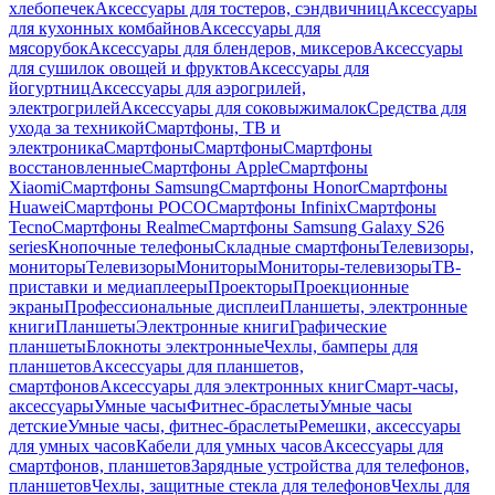
хлебопечек
Аксессуары для тостеров, сэндвичниц
Аксессуары
для кухонных комбайнов
Аксессуары для
мясорубок
Аксессуары для блендеров, миксеров
Аксессуары
для сушилок овощей и фруктов
Аксессуары для
йогуртниц
Аксессуары для аэрогрилей,
электрогрилей
Аксессуары для соковыжималок
Средства для
ухода за техникой
Смартфоны, ТВ и
электроника
Смартфоны
Смартфоны
Смартфоны
восстановленные
Смартфоны Apple
Смартфоны
Xiaomi
Смартфоны Samsung
Смартфоны Honor
Смартфоны
Huawei
Смартфоны POCO
Смартфоны Infinix
Смартфоны
Tecno
Смартфоны Realme
Смартфоны Samsung Galaxy S26
series
Кнопочные телефоны
Складные смартфоны
Телевизоры,
мониторы
Телевизоры
Мониторы
Мониторы-телевизоры
ТВ-
приставки и медиаплееры
Проекторы
Проекционные
экраны
Профессиональные дисплеи
Планшеты, электронные
книги
Планшеты
Электронные книги
Графические
планшеты
Блокноты электронные
Чехлы, бамперы для
планшетов
Аксессуары для планшетов,
смартфонов
Аксессуары для электронных книг
Смарт-часы,
аксессуары
Умные часы
Фитнес-браслеты
Умные часы
детские
Умные часы, фитнес-браслеты
Ремешки, аксессуары
для умных часов
Кабели для умных часов
Аксессуары для
смартфонов, планшетов
Зарядные устройства для телефонов,
планшетов
Чехлы, защитные стекла для телефонов
Чехлы для