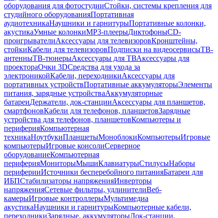
оборудования для фотостудии
Стойки, системы крепления для
студийного оборудования
Портативная
аудиотехника
Наушники и гарнитуры
Портативные колонки,
акустика
Умные колонки
MP3-плееры
Диктофоны
CD-
проигрыватели
Аксессуары для телевизоров
Кронштейны,
стойки
Кабели для телевизоров
Подписки на видеосервисы
ТВ-
антенны
ТВ-тюнеры
Аксессуары для ТВ
Аксессуары для
проектора
Очки 3D
Средства для ухода за
электроникой
Кабели, переходники
Аксессуары для
портативных устройств
Портативные аккумуляторы
Элементы
питания, зарядные устройства
Аккумуляторные
батареи
Держатели, док-станции
Аксессуары для планшетов,
смартфонов
Кабели для телефонов, планшетов
Зарядные
устройства для телефонов, планшетов
Компьютеры и
периферия
Компьютерная
техника
Ноутбуки
Планшеты
Моноблоки
Компьютеры
Игровые
компьютеры
Игровые консоли
Серверное
оборудование
Компьютерная
периферия
Мониторы
Мыши
Клавиатуры
Стилусы
Наборы
периферии
Источники бесперебойного питания
Батареи для
ИБП
Стабилизаторы напряжения
Инверторы
напряжения
Сетевые фильтры, удлинители
Веб-
камеры
Игровые контроллеры
Мультимедиа
акустика
Наушники и гарнитуры
Компьютерные кабели,
переходники
Зарядные, аккумуляторы
Док-станции,