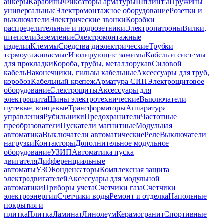
анкеры
Карабины
Фиксаторы арматуры
Шплинты
Пружины
универсальные
Электромонтажное оборудование
Розетки и
выключатели
Электрические звонки
Коробки
распределительные и подрозетники
Электропатроны
Вилки,
штепсели
Заземление
Электромонтажные
изделия
Клеммы
Средства диэлектрические
Трубки
термоусаживаемые
Изолирующие зажимы
Кабель и системы
для прокладки
Короба, трубы, металлорукав
Силовой
кабель
Наконечники, гильзы кабельные
Аксессуары для труб,
коробов
Кабельный крепеж
Арматура СИП
Электрощитовое
оборудование
Электрощиты
Аксессуары для
электрощита
Шины электротехнические
Выключатели
путевые, концевые
Трансформаторы
Аппаратура
управления
Рубильники
Предохранители
Частотные
преобразователи
Пускатели магнитные
Модульная
автоматика
Выключатели автоматические
Реле
Выключатели
нагрузки
Контакторы
Дополнительное модульное
оборудование
УЗИП
Автоматика пуска
двигателя
Дифференциальные
автоматы
УЗО
Конденсаторы
Комплексная защита
электродвигателей
Аксессуары для модульной
автоматики
Приборы учета
Счетчики газа
Счетчики
электроэнергии
Счетчики воды
Ремонт и отделка
Напольные
покрытия и
плитка
Плитка
Ламинат
Линолеум
Керамогранит
Спортивные