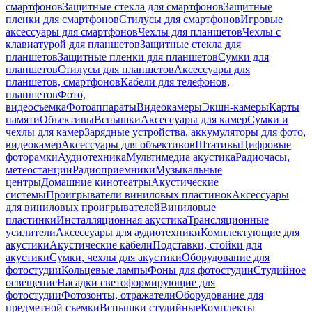
смартфонов
Защитные стекла для смартфонов
Защитные
пленки для смартфонов
Стилусы для смартфонов
Игровые
аксессуары для смартфонов
Чехлы для планшетов
Чехлы с
клавиатурой для планшетов
Защитные стекла для
планшетов
Защитные пленки для планшетов
Сумки для
планшетов
Стилусы для планшетов
Аксессуары для
планшетов, смартфонов
Кабели для телефонов,
планшетов
Фото,
видеосъемка
Фотоаппараты
Видеокамеры
Экшн-камеры
Карты
памяти
Объективы
Вспышки
Аксессуары для камер
Сумки и
чехлы для камер
Зарядные устройства, аккумуляторы для фото,
видеокамер
Аксессуары для объективов
Штативы
Цифровые
фоторамки
Аудиотехника
Мультимедиа акустика
Радиочасы,
метеостанции
Радиоприемники
Музыкальные
центры
Домашние кинотеатры
Акустические
системы
Проигрыватели виниловых пластинок
Аксессуары
для виниловых проигрывателей
Виниловые
пластинки
Инсталляционная акустика
Трансляционные
усилители
Аксессуары для аудиотехники
Комплектующие для
акустики
Акустические кабели
Подставки, стойки для
акустики
Сумки, чехлы для акустики
Оборудование для
фотостудии
Кольцевые лампы
Фоны для фотостудии
Студийное
освещение
Насадки светоформирующие для
фотостудии
Фотозонты, отражатели
Оборудование для
предметной съемки
Вспышки студийные
Комплекты