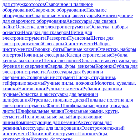
для стружкоотсосов
Сварочное и паяльное
оборудование
Сварочное оборудование
Паяльное
оборудование
Сварочные маски, аксессуары
Комплектующие
для сварочного оборудования
Аксессуары для сварки,
пайки
Оснастка для электроинструмента
Оснастка, наборы
оснастки
Насадки для граверов
Щетки для
электроинструмента
Развертки
Пуансоны
Щетки для
электродвигателей
Слесарный инструмент
Наборы
инструментов
Головки, биты
Гаечные ключи
Отвертки, наборы
отверток
Ножницы слесарные
Клещи строительные
Зубила,
керны, выколотки
Щетки слесарные
Оснастка и аксессуары для
бурения и сверления
Сверла, буры, зенкеры
Коронки
Зубила для
электроинструмента
Аксессуары для бурения и
сверления
Столярный инструмент
Тиски, струбцины,
гейферные зажимы
Ручные пилы, ножовки
Молотки, кувалды,
киянки
Напильники
Ручные стамески
Рубанки, рашпили
ручные
Оснастка и аксессуары для резания и
шлифования
Отрезные, пильные диски
Пильные полотна для
электроинструмента
Фрезы
Шлифовальные диски, насадки,
листы
Шлифовальные чашки
Точильные камни, круги,
сегменты
Полировальные валы
Направляющие
шины
Комплектующие для резания
Аксессуары для
резания
Аксессуары для шлифования
Электромонтажный
инструмент
Обжимной инструмент
Плоскогубцы,
круглогубцы
Кусачки, болторезы,