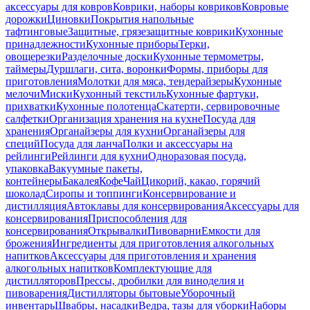
аксессуары для ковров
Коврики, наборы ковриков
Ковровые
дорожки
Циновки
Покрытия напольные
тафтинговые
Защитные, грязезащитные коврики
Кухонные
принадлежности
Кухонные приборы
Терки,
овощерезки
Разделочные доски
Кухонные термометры,
таймеры
Дуршлаги, сита, воронки
Формы, приборы для
приготовления
Молотки для мяса, тендерайзеры
Кухонные
мелочи
Миски
Кухонный текстиль
Кухонные фартуки,
прихватки
Кухонные полотенца
Скатерти, сервировочные
салфетки
Организация хранения на кухне
Посуда для
хранения
Органайзеры для кухни
Органайзеры для
специй
Посуда для ланча
Полки и аксессуары на
рейлинги
Рейлинги для кухни
Одноразовая посуда,
упаковка
Вакуумные пакеты,
контейнеры
Бакалея
Кофе
Чай
Цикорий, какао, горячий
шоколад
Сиропы и топпинги
Консервирование и
дистилляция
Автоклавы для консервирования
Аксессуары для
консервирования
Приспособления для
консервирования
Открывалки
Пивоварни
Емкости для
брожения
Ингредиенты для приготовления алкогольных
напитков
Аксессуары для приготовления и хранения
алкогольных напитков
Комплектующие для
дистилляторов
Прессы, дробилки для виноделия и
пивоварения
Дистилляторы бытовые
Уборочный
инвентарь
Швабры, насадки
Ведра, тазы для уборки
Наборы