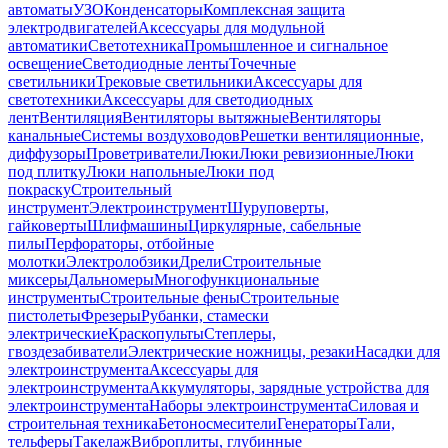
автоматы
УЗО
Конденсаторы
Комплексная защита
электродвигателей
Аксессуары для модульной
автоматики
Светотехника
Промышленное и сигнальное
освещение
Светодиодные ленты
Точечные
светильники
Трековые светильники
Аксессуары для
светотехники
Аксессуары для светодиодных
лент
Вентиляция
Вентиляторы вытяжные
Вентиляторы
канальные
Системы воздуховодов
Решетки вентиляционные,
диффузоры
Проветриватели
Люки
Люки ревизионные
Люки
под плитку
Люки напольные
Люки под
покраску
Строительный
инструмент
Электроинструмент
Шуруповерты,
гайковерты
Шлифмашины
Циркулярные, сабельные
пилы
Перфораторы, отбойные
молотки
Электролобзики
Дрели
Строительные
миксеры
Дальномеры
Многофункциональные
инструменты
Строительные фены
Строительные
пистолеты
Фрезеры
Рубанки, стамески
электрические
Краскопульты
Степлеры,
гвоздезабиватели
Электрические ножницы, резаки
Насадки для
электроинструмента
Аксессуары для
электроинструмента
Аккумуляторы, зарядные устройства для
электроинструмента
Наборы электроинструмента
Силовая и
строительная техника
Бетоносмесители
Генераторы
Тали,
тельферы
Такелаж
Виброплиты, глубинные