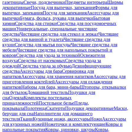
газетницы
Свечи, подсвечники
Предметы интерьера
Ширмы
декоративные
Посуда для выпечки, запекания
Формы для
выпечки, запекания
Посуда для запекания
Аксессуары для
выпечки
Бумага, фольга, рукава для выпечки
Бытовая
химия
Средства для стирки
Средства для посудомоечных
машин
Универсальные, специальные чистящие
средства
Чистящие средства для стекол и зеркал
Чистящие
средства для ванной и туалета
Чистящие средства для
кухни
Средства для мытья посуды
Чистящие средства для
мебели
Чистящие средства для напольных покрытий и
ковров
Средства для ухода за техникой
Освежители
воздуха
Средства от насекомых
Средства ухода за
одеждой
Средства ухода за обувью
Дезинфицирующие
средства
Аксессуары для бара
Сервировка для
напитков
Аксессуары для хранения напитков
Аксессуары для
приготовления коктейлей
Аксессуары для охлаждения
напитков
Наборы для бара, мини-бары
Штопоры, открывалки
для бутылок
Домашний текстиль
Подушки для
сна
Одеяла
Комплекты постельных
принадлежностей
Постельное белье
Пледы,
покрывала
Полотенца
Скатерти
Подушки декоративные
Маски,
беруши для сна
Наполнители для домашнего
текстиля
Ткани
Кухонные ножи, аксессуары
Ножи
Аксессуары
для кухонных ножей
Ножеточки и комплектующие
Ковры и
напольные покрытия
Ковры, циновки, шкуры
Ковры,