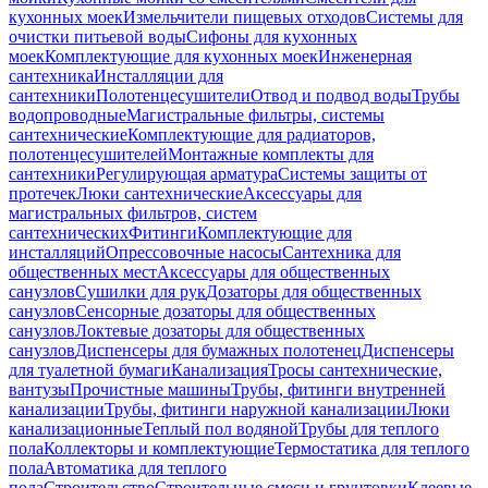
кухонных моек
Измельчители пищевых отходов
Системы для
очистки питьевой воды
Сифоны для кухонных
моек
Комплектующие для кухонных моек
Инженерная
сантехника
Инсталляции для
сантехники
Полотенцесушители
Отвод и подвод воды
Трубы
водопроводные
Магистральные фильтры, системы
сантехнические
Комплектующие для радиаторов,
полотенцесушителей
Монтажные комплекты для
сантехники
Регулирующая арматура
Системы защиты от
протечек
Люки сантехнические
Аксессуары для
магистральных фильтров, систем
сантехнических
Фитинги
Комплектующие для
инсталляций
Опрессовочные насосы
Сантехника для
общественных мест
Аксессуары для общественных
санузлов
Сушилки для рук
Дозаторы для общественных
санузлов
Сенсорные дозаторы для общественных
санузлов
Локтевые дозаторы для общественных
санузлов
Диспенсеры для бумажных полотенец
Диспенсеры
для туалетной бумаги
Канализация
Тросы сантехнические,
вантузы
Прочистные машины
Трубы, фитинги внутренней
канализации
Трубы, фитинги наружной канализации
Люки
канализационные
Теплый пол водяной
Трубы для теплого
пола
Коллекторы и комплектующие
Термостатика для теплого
пола
Автоматика для теплого
пола
Строительство
Строительные смеси и грунтовки
Клеевые