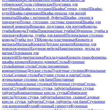
геймерские
Столы геймерские
Подставки для
ноутбуков
Шкафы и стеллажи
Шкафы
Стенки, горки
Шкафы-
купе
Шкафы-гармошки
Шкафы-пеналы для жилой
комнаты
Шкафы с витриной, буфеты
Шкафы, секции в
прихожую
Полки, стеллажи, системы хранения
Шкафы для
ванной комнаты
Вешалки, подставки для зонтов
Комоды,
тумбы
Комоды
Тумбы
Прикроватные тумбы
Обувницы, тумбы в
прихожую
Комоды, тумбы для ванной
Пеленальные столики,
комоды
Тумбы под ТВ
Комоды пластиковые
Кровати и
матрасы
Матрасы
Кровати
Детские кровати
Кроватки для
новорожденных
Надувная мебель
Наматрасники, чехлы на
матрас
Основания для
кроватей
Подматрасники
Раскладушки
Кровати-трансформеры,
шкафы-кровати
Кровати-домики
Столы
Кухонные
столы
Барные столы
Столы письменные,
компьютерные
Детские столы
Туалетные столики
Журнальные
столы
Садовые столы
Растущие столы и парты
Столы,
журнальные столики для бани
Приставные
столики
Консольные столики
Обеденные группы
Столы-
книги
Стулья
Кухонные стулья, табуреты
Барные стулья,
табуреты
Компьютерные кресла, стулья
Геймерские
кресла
Детские стулья, табуреты
Банкетки, скамьи
Садовые
кресла, стулья, табуреты
Стулья, табуреты для бани
Стульчики
для кормления
Кухня
Кухонный гарнитур
Кухонные