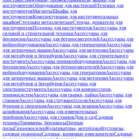
инструментов
Оборудование для мастерской
Тележки для
инструментов
Магниты
Шкафы для
инструментов
Комплектующие для инструментальных
шкафов
Стеллажи металлические
Стенды, держатели для
инструментов
Поддоны для инструментов
Аксессуары для
силовой и строительной техники
Аксессуары для
бензорезов
Аксессуары для бетоносмесителей
Аксессуары для
виброоборудования
Аксессуары для генераторов
Аксессуары
для затирочных машин
Аксессуары для мотопомп
Аксессуары
для мотобуров и бензобуров
Аксессуары для строительного
инструмента
Аксессуары пневмооборудования
Аксессуары для
бензорезов
Аксессуары для бетоносмесителей
Аксессуары для
виброоборудования
Аксессуары для генераторов
Аксессуары
для затирочных машин
Аксессуары для мотопомп
Аксессуары
для мотобуров и бензобуров
Аксессуары для
электроинструмента
Аксессуары для компрессоров,
пневмосистем
Аксессуары для сварки, пайки
Аксессуары для
станков
Аксессуары для стружкоотсосов
Аксессуары для
бурения и сверления
Аксессуары для резания
Аксессуары для
шлифования
Аксессуары для измерительных
приборов
Аксессуары для станков
Дом и сад
Садовая
техника
Триммеры, бензокосы
Цепные
пилы
Газонокосилки
Культиваторы, мотоблоки
Кусторезы,
садовые ножницы
Садовые, кормовые измельчители
Садовые