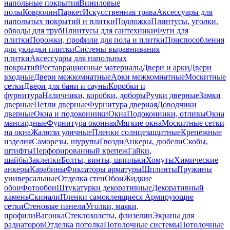
напольные покрытия
Виниловые
полы
Ковролин
Паркет
Искусственная трава
Аксессуары для
напольных покрытий и плитки
Подложка
Плинтусы, уголки,
обводы для труб
Плинтусы для сантехники
Фуги для
плитки
Порожки, профили для пола и плитки
Приспособления
для укладки плитки
Системы выравнивания
плитки
Аксессуары для напольных
покрытий
Реставрационные материалы
Двери и арки
Двери
входные
Двери межкомнатные
Арки межкомнатные
Москитные
сетки
Двери для бани и сауны
Коробки и
фурнитура
Наличники, коробки, доборы
Ручки дверные
Замки
дверные
Петли дверные
Фурнитура дверная
Доводчики
дверные
Окна и подоконники
Окна
Подоконники, отливы
Окна
мансардные
Фурнитура оконная
Мягкие окна
Москитные сетки
на окна
Жалюзи уличные
Пленки солнцезащитные
Крепежные
изделия
Саморезы, шурупы
Гвозди
Анкеры, дюбели
Скобы,
штифты
Перфорированный крепеж
Гайки,
шайбы
Заклепки
Болты, винты, шпильки
Хомуты
Химические
анкеры
Карабины
Фиксаторы арматуры
Шплинты
Пружины
универсальные
Отделка стен
Обои
Жидкие
обои
Фотообои
Штукатурки декоративные
Декоративный
камень
Скинали
Пленки самоклеящиеся
Армирующие
сетки
Стеновые панели
Уголки, маяки,
профили
Вагонка
Стеклохолсты, флизелин
Экраны для
радиаторов
Отделка потолка
Потолочные системы
Потолочные