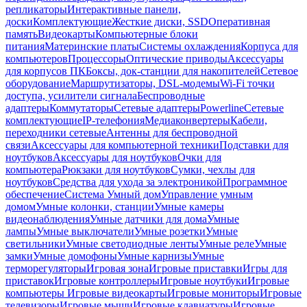
репликаторы
Интерактивные панели,
доски
Комплектующие
Жесткие диски, SSD
Оперативная
память
Видеокарты
Компьютерные блоки
питания
Материнские платы
Системы охлаждения
Корпуса для
компьютеров
Процессоры
Оптические приводы
Аксессуары
для корпусов ПК
Боксы, док-станции для накопителей
Сетевое
оборудование
Маршрутизаторы, DSL-модемы
Wi-Fi точки
доступа, усилители сигнала
Беспроводные
адаптеры
Коммутаторы
Сетевые адаптеры
Powerline
Сетевые
комплектующие
IP-телефония
Медиаконвертеры
Кабели,
переходники сетевые
Антенны для беспроводной
связи
Аксессуары для компьютерной техники
Подставки для
ноутбуков
Аксессуары для ноутбуков
Очки для
компьютера
Рюкзаки для ноутбуков
Сумки, чехлы для
ноутбуков
Средства для ухода за электроникой
Программное
обеспечение
Система Умный дом
Управление умным
домом
Умные колонки, станции
Умные камеры
видеонаблюдения
Умные датчики для дома
Умные
лампы
Умные выключатели
Умные розетки
Умные
светильники
Умные светодиодные ленты
Умные реле
Умные
замки
Умные домофоны
Умные карнизы
Умные
терморегуляторы
Игровая зона
Игровые приставки
Игры для
приставок
Игровые контроллеры
Игровые ноутбуки
Игровые
компьютеры
Игровые видеокарты
Игровые мониторы
Игровые
телевизоры
Игровые мыши
Игровые клавиатуры
Игровые