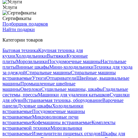
Услуги
Сертификаты
Подборщик подарков
Найти подарки
Категории товаров
Бытовая техника
Крупная техника для
кухни
Холодильники
Вытяжки
Кухонные
плиты
Морозильники
Посудомоечные машины
Настольные
плиты
Винные шкафы
Мини-холодильники
Техника для ухода
за одеждой
Стиральные машины
Стиральные машины
встраиваемые
Утюги
Отпариватели
Швейные, вышивальные
машины
Промышленные швейные
машины
Оверлоки
Сушильные машины, шкафы
Гладильные
системы, прессы
Машинки для удаления катышков
Сушилки
для обуви
Встраиваемая техника, оборудование
Варочные
панели
Духовые шкафы
Холодильники
встраиваемые
Посудомоечные машины
встраиваемые
Микроволновые печи
встраиваемые
Кофемашины встраиваемые
Комплекты
встраиваемой техники
Морозильники
встраиваемые
Измельчители пищевых отходов
Шкафы для