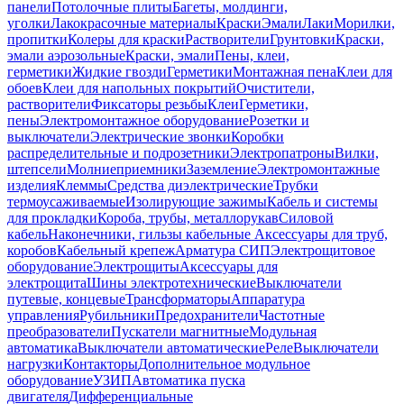
панели
Потолочные плиты
Багеты, молдинги,
уголки
Лакокрасочные материалы
Краски
Эмали
Лаки
Морилки,
пропитки
Колеры для краски
Растворители
Грунтовки
Краски,
эмали аэрозольные
Краски, эмали
Пены, клеи,
герметики
Жидкие гвозди
Герметики
Монтажная пена
Клеи для
обоев
Клеи для напольных покрытий
Очистители,
растворители
Фиксаторы резьбы
Клеи
Герметики,
пены
Электромонтажное оборудование
Розетки и
выключатели
Электрические звонки
Коробки
распределительные и подрозетники
Электропатроны
Вилки,
штепсели
Молниеприемники
Заземление
Электромонтажные
изделия
Клеммы
Средства диэлектрические
Трубки
термоусаживаемые
Изолирующие зажимы
Кабель и системы
для прокладки
Короба, трубы, металлорукав
Силовой
кабель
Наконечники, гильзы кабельные
Аксессуары для труб,
коробов
Кабельный крепеж
Арматура СИП
Электрощитовое
оборудование
Электрощиты
Аксессуары для
электрощита
Шины электротехнические
Выключатели
путевые, концевые
Трансформаторы
Аппаратура
управления
Рубильники
Предохранители
Частотные
преобразователи
Пускатели магнитные
Модульная
автоматика
Выключатели автоматические
Реле
Выключатели
нагрузки
Контакторы
Дополнительное модульное
оборудование
УЗИП
Автоматика пуска
двигателя
Дифференциальные