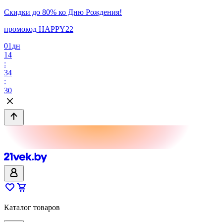
Скидки до 80% ко Дню Рождения!
промокод HAPPY22
01
дн
14
:
34
:
30
Каталог товаров