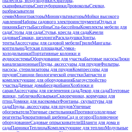
пылесосы, воздуходувки
Аэраторы,
скарификаторы
Снегоуборщики
Дровоколы
Сеялки,
разбрасыватели
семян
Минитракторы
Миникультиваторы
Мойки высокого
давления
Наборы садового электроинструмента
Отдых и
пикник
Батуты
Бассейны
Спа-бассейны
Комплекты мебели для
сада
Столы для сада
Стулья, кресла для сада
Качели
садовые
Гамаки, шезлонги
Раскладушки
Зонты,
тенты
Аксессуары для садовой мебели
Грили
Мангалы,
коптильни
Детская площадка
Сумки-
холодильники
Портативные колонки и
аудиосистемы
Оборудование для участка
Бытовые насосы
Люки
канализационные
Пруды, аксессуары для прудов
Фильтры,
насосы, стерилизаторы для прудов
Компрессоры для
прудов
Станции биологической очистки
Запчасти и
комплектующие для оборудования
Благоустройство
участка
Дачные дома
Беседки
Бани
Хозблоки и
сараи
Аксессуары для озеленения сада
Декор для сада
Почтовые
ящики, таблички
Козырьки
Скворечники, кормушки для
птиц
Домики для насекомых
Фонтаны, скульптуры для
сада
Пруды, аксессуары для прудов
Уличные
обогреватели
Уличные светильники
Противогололедные
реагенты
Декоративный щебень
Сад и огород
Поливочное
оборудование
Садовые опрыскиватели
Шланги для дома и
сада
Парники
Теплицы
Комплектующие для теплиц
Модульные