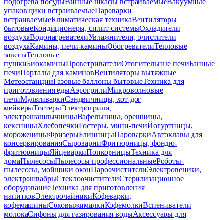
подогрева посуды
Винные шкафы встраиваемые
Вакуумные
упаковщики встраиваемые
Пароварки
встраиваемые
Климатическая техника
Вентиляторы
бытовые
Кондиционеры, сплит-системы
Охладители
воздуха
Водонагреватели
Увлажнители, очистители
воздуха
Камины, печи-камины
Обогреватели
Тепловые
завесы
Тепловые
пушки
Биокамины
Проветриватели
Отопительные печи
Банные
печи
Порталы для каминов
Вентиляторы вытяжные
Метеостанции
Газовые баллоны бытовые
Техника для
приготовления еды
Аэрогрили
Микроволновые
печи
Мультиварки
Сэндвичницы, хот-дог
мейкеры
Тостеры
Электрогрили,
электрошашлычницы
Вафельницы, орешницы,
кексницы
Хлебопечки
Ростеры, мини-печи
Йогуртницы,
мороженицы
Фризеры
Блинницы
Пароварки
Автоклавы для
консервирования
Сыроварни
Фритюрницы, фондю-
фритюрницы
Яйцеварки
Попкорницы
Техника для
дома
Пылесосы
Пылесосы профессиональные
Роботы-
пылесосы, мойщики окон
Пароочистители
Электровеники,
электрошвабры
Стеклоочистители
Стерилизационное
оборудование
Техника для приготовления
напитков
Электрочайники
Кофеварки,
кофемашины
Соковыжималки
Кофемолки
Вспениватели
молока
Сифоны для газирования воды
Аксессуары для