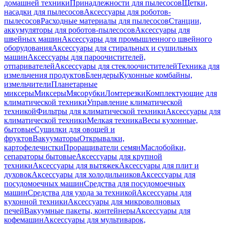
домашней техники
Принадлежности для пылесосов
Щетки,
насадки для пылесосов
Аксессуары для роботов-
пылесосов
Расходные материалы для пылесосов
Станции,
аккумуляторы для роботов-пылесосов
Аксессуары для
швейных машин
Аксессуары для промышленного швейного
оборудования
Аксессуары для стиральных и сушильных
машин
Аксессуары для пароочистителей,
отпаривателей
Аксессуары для стеклоочистителей
Техника для
измельчения продуктов
Блендеры
Кухонные комбайны,
измельчители
Планетарные
миксеры
Миксеры
Мясорубки
Ломтерезки
Комплектующие для
климатической техники
Управление климатической
техникой
Фильтры для климатической техники
Аксессуары для
климатической техники
Мелкая техника
Весы кухонные,
бытовые
Сушилки для овощей и
фруктов
Вакууматоры
Открывалки,
картофелечистки
Проращиватели семян
Маслобойки,
сепараторы бытовые
Аксессуары для крупной
техники
Аксессуары для вытяжек
Аксессуары для плит и
духовок
Аксессуары для холодильников
Аксессуары для
посудомоечных машин
Средства для посудомоечных
машин
Средства для ухода за техникой
Аксессуары для
кухонной техники
Аксессуары для микроволновых
печей
Вакуумные пакеты, контейнеры
Аксессуары для
кофемашин
Аксессуары для мультиварок,