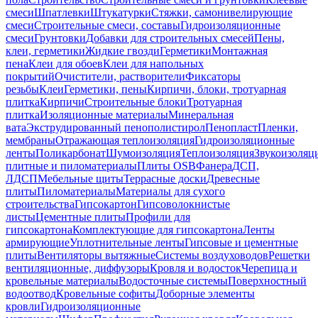
смеси
Шпатлевки
Штукатурки
Стяжки, самонивелирующие
смеси
Строительные смеси, составы
Гидроизоляционные
смеси
Грунтовки
Добавки для строительных смесей
Пены,
клеи, герметики
Жидкие гвозди
Герметики
Монтажная
пена
Клеи для обоев
Клеи для напольных
покрытий
Очистители, растворители
Фиксаторы
резьбы
Клеи
Герметики, пены
Кирпичи, блоки, тротуарная
плитка
Кирпичи
Строительные блоки
Тротуарная
плитка
Изоляционные материалы
Минеральная
вата
Экструдированный пенополистирол
Пенопласт
Пленки,
мембраны
Отражающая теплоизоляция
Гидроизоляционные
ленты
Поликарбонат
Шумоизоляция
Теплоизоляция
Звукоизоляц
плитные и пиломатериалы
Плиты OSB
Фанера
ДСП,
ЛДСП
Мебельные щиты
Террасные доски
Древесные
плиты
Пиломатериалы
Материалы для сухого
строительства
Гипсокартон
Гипсоволокнистые
листы
Цементные плиты
Профили для
гипсокартона
Комплектующие для гипсокартона
Ленты
армирующие
Уплотнительные ленты
Гипсовые и цементные
плиты
Вентиляторы вытяжные
Системы воздуховодов
Решетки
вентиляционные, диффузоры
Кровля и водосток
Черепица и
кровельные материалы
Водосточные системы
Поверхностный
водоотвод
Кровельные софиты
Доборные элементы
кровли
Гидроизоляционные