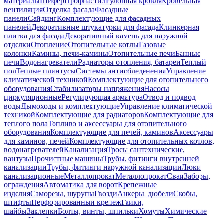
материалы
Шифер
Профнастил
Рулонная кровля
Кровельная
вентиляция
Отделка фасада
Фасадные
панели
Сайдинг
Комплектующие для фасадных
панелей
Декоративные штукатурки для фасада
Клинкерная
плитка для фасада
Декоративный камень для наружной
отделки
Отопление
Отопительные котлы
Газовые
колонки
Камины, печи-камины
Отопительные печи
Банные
печи
Водонагреватели
Радиаторы отопления, батареи
Теплый
пол
Теплые плинтусы
Системы антиобледенения
Управление
климатической техникой
Комплектующие для отопительного
оборудования
Стабилизаторы напряжения
Насосы
циркуляционные
Регулирующая арматура
Отвод и подвод
воды
Дымоходы и комплектующие
Управление климатической
техникой
Комплектующие для радиаторов
Комплектующие для
теплого пола
Топливо и аксессуары для отопительного
оборудования
Комплектующие для печей, каминов
Аксессуары
для каминов, печей
Комплектующие для отопительных котлов,
водонагревателей
Канализация
Тросы сантехнические,
вантузы
Прочистные машины
Трубы, фитинги внутренней
канализации
Трубы, фитинги наружной канализации
Люки
канализационные
Металлопрокат
Металлопрокат
Сваи
Заборы,
ограждения
Автоматика для ворот
Крепежные
изделия
Саморезы, шурупы
Гвозди
Анкеры, дюбели
Скобы,
штифты
Перфорированный крепеж
Гайки,
шайбы
Заклепки
Болты, винты, шпильки
Хомуты
Химические