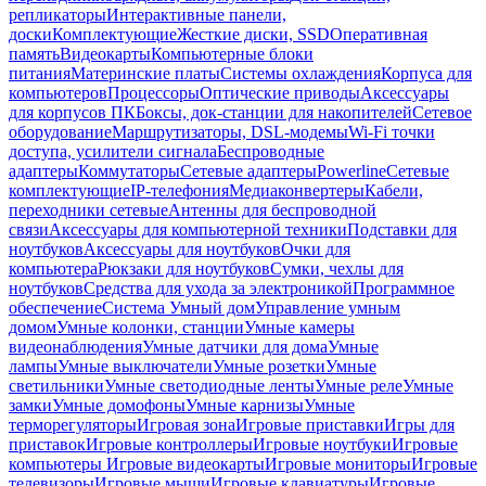
репликаторы
Интерактивные панели,
доски
Комплектующие
Жесткие диски, SSD
Оперативная
память
Видеокарты
Компьютерные блоки
питания
Материнские платы
Системы охлаждения
Корпуса для
компьютеров
Процессоры
Оптические приводы
Аксессуары
для корпусов ПК
Боксы, док-станции для накопителей
Сетевое
оборудование
Маршрутизаторы, DSL-модемы
Wi-Fi точки
доступа, усилители сигнала
Беспроводные
адаптеры
Коммутаторы
Сетевые адаптеры
Powerline
Сетевые
комплектующие
IP-телефония
Медиаконвертеры
Кабели,
переходники сетевые
Антенны для беспроводной
связи
Аксессуары для компьютерной техники
Подставки для
ноутбуков
Аксессуары для ноутбуков
Очки для
компьютера
Рюкзаки для ноутбуков
Сумки, чехлы для
ноутбуков
Средства для ухода за электроникой
Программное
обеспечение
Система Умный дом
Управление умным
домом
Умные колонки, станции
Умные камеры
видеонаблюдения
Умные датчики для дома
Умные
лампы
Умные выключатели
Умные розетки
Умные
светильники
Умные светодиодные ленты
Умные реле
Умные
замки
Умные домофоны
Умные карнизы
Умные
терморегуляторы
Игровая зона
Игровые приставки
Игры для
приставок
Игровые контроллеры
Игровые ноутбуки
Игровые
компьютеры
Игровые видеокарты
Игровые мониторы
Игровые
телевизоры
Игровые мыши
Игровые клавиатуры
Игровые