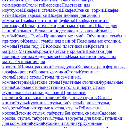
геймерские
Столы геймерские
Подставки для
ноутбуков
Шкафы и стеллажи
Шкафы
Стенки, горки
Шкафы-
купе
Шкафы-гармошки
Шкафы-пеналы для жилой
комнаты
Шкафы с витриной, буфеты
Шкафы, секции в
прихожую
Полки, стеллажи, системы хранения
Шкафы для
ванной комнаты
Вешалки, подставки для зонтов
Комоды,
тумбы
Комоды
Тумбы
Прикроватные тумбы
Обувницы, тумбы в
прихожую
Комоды, тумбы для ванной
Пеленальные столики,
комоды
Тумбы под ТВ
Комоды пластиковые
Кровати и
матрасы
Матрасы
Кровати
Детские кровати
Кроватки для
новорожденных
Надувная мебель
Наматрасники, чехлы на
матрас
Основания для
кроватей
Подматрасники
Раскладушки
Кровати-трансформеры,
шкафы-кровати
Кровати-домики
Столы
Кухонные
столы
Барные столы
Столы письменные,
компьютерные
Детские столы
Туалетные столики
Журнальные
столы
Садовые столы
Растущие столы и парты
Столы,
журнальные столики для бани
Приставные
столики
Консольные столики
Обеденные группы
Столы-
книги
Стулья
Кухонные стулья, табуреты
Барные стулья,
табуреты
Компьютерные кресла, стулья
Геймерские
кресла
Детские стулья, табуреты
Банкетки, скамьи
Садовые
кресла, стулья, табуреты
Стулья, табуреты для бани
Стульчики
для кормления
Кухня
Кухонный гарнитур
Кухонные