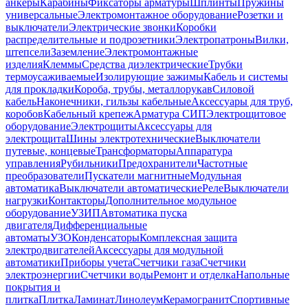
анкеры
Карабины
Фиксаторы арматуры
Шплинты
Пружины
универсальные
Электромонтажное оборудование
Розетки и
выключатели
Электрические звонки
Коробки
распределительные и подрозетники
Электропатроны
Вилки,
штепсели
Заземление
Электромонтажные
изделия
Клеммы
Средства диэлектрические
Трубки
термоусаживаемые
Изолирующие зажимы
Кабель и системы
для прокладки
Короба, трубы, металлорукав
Силовой
кабель
Наконечники, гильзы кабельные
Аксессуары для труб,
коробов
Кабельный крепеж
Арматура СИП
Электрощитовое
оборудование
Электрощиты
Аксессуары для
электрощита
Шины электротехнические
Выключатели
путевые, концевые
Трансформаторы
Аппаратура
управления
Рубильники
Предохранители
Частотные
преобразователи
Пускатели магнитные
Модульная
автоматика
Выключатели автоматические
Реле
Выключатели
нагрузки
Контакторы
Дополнительное модульное
оборудование
УЗИП
Автоматика пуска
двигателя
Дифференциальные
автоматы
УЗО
Конденсаторы
Комплексная защита
электродвигателей
Аксессуары для модульной
автоматики
Приборы учета
Счетчики газа
Счетчики
электроэнергии
Счетчики воды
Ремонт и отделка
Напольные
покрытия и
плитка
Плитка
Ламинат
Линолеум
Керамогранит
Спортивные