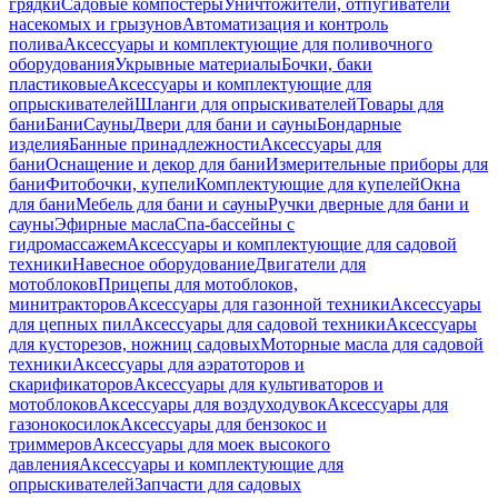
грядки
Садовые компостеры
Уничтожители, отпугиватели
насекомых и грызунов
Автоматизация и контроль
полива
Аксессуары и комплектующие для поливочного
оборудования
Укрывные материалы
Бочки, баки
пластиковые
Аксессуары и комплектующие для
опрыскивателей
Шланги для опрыскивателей
Товары для
бани
Бани
Сауны
Двери для бани и сауны
Бондарные
изделия
Банные принадлежности
Аксессуары для
бани
Оснащение и декор для бани
Измерительные приборы для
бани
Фитобочки, купели
Комплектующие для купелей
Окна
для бани
Мебель для бани и сауны
Ручки дверные для бани и
сауны
Эфирные масла
Спа-бассейны с
гидромассажем
Аксессуары и комплектующие для садовой
техники
Навесное оборудование
Двигатели для
мотоблоков
Прицепы для мотоблоков,
минитракторов
Аксессуары для газонной техники
Аксессуары
для цепных пил
Аксессуары для садовой техники
Аксессуары
для кусторезов, ножниц садовых
Моторные масла для садовой
техники
Аксессуары для аэратоторов и
скарификаторов
Аксессуары для культиваторов и
мотоблоков
Аксессуары для воздуходувок
Аксессуары для
газонокосилок
Аксессуары для бензокос и
триммеров
Аксессуары для моек высокого
давления
Аксессуары и комплектующие для
опрыскивателей
Запчасти для садовых