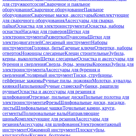
для стружкоотсосов
Сварочное и паяльное
оборудование
Сварочное оборудование
Паяльное
оборудование
Сварочные маски, аксессуары
Комплектующие
для сварочного оборудования
Аксессуары для сварки,
пайки
Оснастка для электроинструмента
Оснастка, наборы
оснастки
Насадки для граверов
Щетки для
электроинструмента
Развертки
Пуансоны
Щетки для
электродвигателей
Слесарный инструмент
Наборы
инструментов
Головки, биты
Гаечные ключи
Отвертки, наборы
отверток
Ножницы слесарные
Клещи строительные
Зубила,
керны, выколотки
Щетки слесарные
Оснастка и аксессуары для
бурения и сверления
Сверла, буры, зенкеры
Коронки
Зубила для
электроинструмента
Аксессуары для бурения и
сверления
Столярный инструмент
Тиски, струбцины,
гейферные зажимы
Ручные пилы, ножовки
Молотки, кувалды,
киянки
Напильники
Ручные стамески
Рубанки, рашпили
ручные
Оснастка и аксессуары для резания и
шлифования
Отрезные, пильные диски
Пильные полотна для
электроинструмента
Фрезы
Шлифовальные диски, насадки,
листы
Шлифовальные чашки
Точильные камни, круги,
сегменты
Полировальные валы
Направляющие
шины
Комплектующие для резания
Аксессуары для
резания
Аксессуары для шлифования
Электромонтажный
инструмент
Обжимной инструмент
Плоскогубцы,
круглогубцы
Кусачки, болторезы,