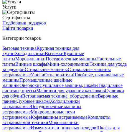
Услуги
Сертификаты
Подборщик подарков
Найти подарки
Категории товаров
Бытовая техника
Крупная техника для
кухни
Холодильники
Вытяжки
Кухонные
плиты
Морозильники
Посудомоечные машины
Настольные
плиты
Винные шкафы
Мини-холодильники
Техника для ухода
за одеждой
Стиральные машины
Стиральные машины
встраиваемые
Утюги
Отпариватели
Швейные, вышивальные
машины
Промышленные швейные
машины
Оверлоки
Сушильные машины, шкафы
Гладильные
системы, прессы
Машинки для удаления катышков
Сушилки
для обуви
Встраиваемая техника, оборудование
Варочные
панели
Духовые шкафы
Холодильники
встраиваемые
Посудомоечные машины
встраиваемые
Микроволновые печи
встраиваемые
Кофемашины встраиваемые
Комплекты
встраиваемой техники
Морозильники
встраиваемые
Измельчители пищевых отходов
Шкафы для