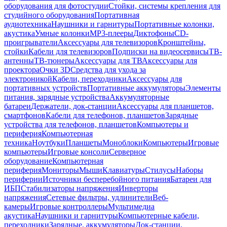
оборудования для фотостудии
Стойки, системы крепления для
студийного оборудования
Портативная
аудиотехника
Наушники и гарнитуры
Портативные колонки,
акустика
Умные колонки
MP3-плееры
Диктофоны
CD-
проигрыватели
Аксессуары для телевизоров
Кронштейны,
стойки
Кабели для телевизоров
Подписки на видеосервисы
ТВ-
антенны
ТВ-тюнеры
Аксессуары для ТВ
Аксессуары для
проектора
Очки 3D
Средства для ухода за
электроникой
Кабели, переходники
Аксессуары для
портативных устройств
Портативные аккумуляторы
Элементы
питания, зарядные устройства
Аккумуляторные
батареи
Держатели, док-станции
Аксессуары для планшетов,
смартфонов
Кабели для телефонов, планшетов
Зарядные
устройства для телефонов, планшетов
Компьютеры и
периферия
Компьютерная
техника
Ноутбуки
Планшеты
Моноблоки
Компьютеры
Игровые
компьютеры
Игровые консоли
Серверное
оборудование
Компьютерная
периферия
Мониторы
Мыши
Клавиатуры
Стилусы
Наборы
периферии
Источники бесперебойного питания
Батареи для
ИБП
Стабилизаторы напряжения
Инверторы
напряжения
Сетевые фильтры, удлинители
Веб-
камеры
Игровые контроллеры
Мультимедиа
акустика
Наушники и гарнитуры
Компьютерные кабели,
переходники
Зарядные, аккумуляторы
Док-станции,