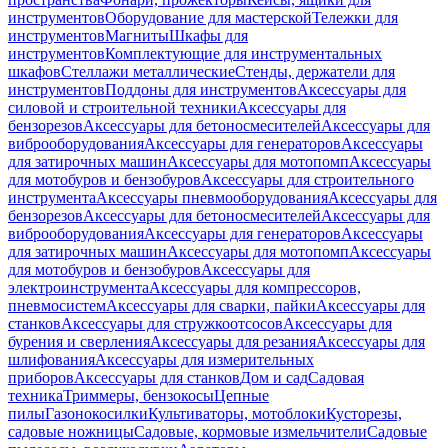
инструментов
Оборудование для мастерской
Тележки для
инструментов
Магниты
Шкафы для
инструментов
Комплектующие для инструментальных
шкафов
Стеллажи металлические
Стенды, держатели для
инструментов
Поддоны для инструментов
Аксессуары для
силовой и строительной техники
Аксессуары для
бензорезов
Аксессуары для бетоносмесителей
Аксессуары для
виброоборудования
Аксессуары для генераторов
Аксессуары
для затирочных машин
Аксессуары для мотопомп
Аксессуары
для мотобуров и бензобуров
Аксессуары для строительного
инструмента
Аксессуары пневмооборудования
Аксессуары для
бензорезов
Аксессуары для бетоносмесителей
Аксессуары для
виброоборудования
Аксессуары для генераторов
Аксессуары
для затирочных машин
Аксессуары для мотопомп
Аксессуары
для мотобуров и бензобуров
Аксессуары для
электроинструмента
Аксессуары для компрессоров,
пневмосистем
Аксессуары для сварки, пайки
Аксессуары для
станков
Аксессуары для стружкоотсосов
Аксессуары для
бурения и сверления
Аксессуары для резания
Аксессуары для
шлифования
Аксессуары для измерительных
приборов
Аксессуары для станков
Дом и сад
Садовая
техника
Триммеры, бензокосы
Цепные
пилы
Газонокосилки
Культиваторы, мотоблоки
Кусторезы,
садовые ножницы
Садовые, кормовые измельчители
Садовые