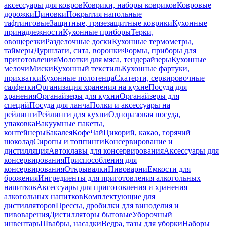
аксессуары для ковров
Коврики, наборы ковриков
Ковровые
дорожки
Циновки
Покрытия напольные
тафтинговые
Защитные, грязезащитные коврики
Кухонные
принадлежности
Кухонные приборы
Терки,
овощерезки
Разделочные доски
Кухонные термометры,
таймеры
Дуршлаги, сита, воронки
Формы, приборы для
приготовления
Молотки для мяса, тендерайзеры
Кухонные
мелочи
Миски
Кухонный текстиль
Кухонные фартуки,
прихватки
Кухонные полотенца
Скатерти, сервировочные
салфетки
Организация хранения на кухне
Посуда для
хранения
Органайзеры для кухни
Органайзеры для
специй
Посуда для ланча
Полки и аксессуары на
рейлинги
Рейлинги для кухни
Одноразовая посуда,
упаковка
Вакуумные пакеты,
контейнеры
Бакалея
Кофе
Чай
Цикорий, какао, горячий
шоколад
Сиропы и топпинги
Консервирование и
дистилляция
Автоклавы для консервирования
Аксессуары для
консервирования
Приспособления для
консервирования
Открывалки
Пивоварни
Емкости для
брожения
Ингредиенты для приготовления алкогольных
напитков
Аксессуары для приготовления и хранения
алкогольных напитков
Комплектующие для
дистилляторов
Прессы, дробилки для виноделия и
пивоварения
Дистилляторы бытовые
Уборочный
инвентарь
Швабры, насадки
Ведра, тазы для уборки
Наборы