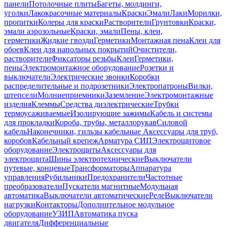
панели
Потолочные плиты
Багеты, молдинги,
уголки
Лакокрасочные материалы
Краски
Эмали
Лаки
Морилки,
пропитки
Колеры для краски
Растворители
Грунтовки
Краски,
эмали аэрозольные
Краски, эмали
Пены, клеи,
герметики
Жидкие гвозди
Герметики
Монтажная пена
Клеи для
обоев
Клеи для напольных покрытий
Очистители,
растворители
Фиксаторы резьбы
Клеи
Герметики,
пены
Электромонтажное оборудование
Розетки и
выключатели
Электрические звонки
Коробки
распределительные и подрозетники
Электропатроны
Вилки,
штепсели
Молниеприемники
Заземление
Электромонтажные
изделия
Клеммы
Средства диэлектрические
Трубки
термоусаживаемые
Изолирующие зажимы
Кабель и системы
для прокладки
Короба, трубы, металлорукав
Силовой
кабель
Наконечники, гильзы кабельные
Аксессуары для труб,
коробов
Кабельный крепеж
Арматура СИП
Электрощитовое
оборудование
Электрощиты
Аксессуары для
электрощита
Шины электротехнические
Выключатели
путевые, концевые
Трансформаторы
Аппаратура
управления
Рубильники
Предохранители
Частотные
преобразователи
Пускатели магнитные
Модульная
автоматика
Выключатели автоматические
Реле
Выключатели
нагрузки
Контакторы
Дополнительное модульное
оборудование
УЗИП
Автоматика пуска
двигателя
Дифференциальные