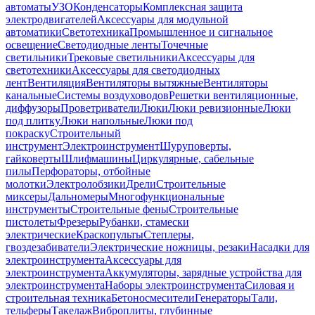
автоматы
УЗО
Конденсаторы
Комплексная защита
электродвигателей
Аксессуары для модульной
автоматики
Светотехника
Промышленное и сигнальное
освещение
Светодиодные ленты
Точечные
светильники
Трековые светильники
Аксессуары для
светотехники
Аксессуары для светодиодных
лент
Вентиляция
Вентиляторы вытяжные
Вентиляторы
канальные
Системы воздуховодов
Решетки вентиляционные,
диффузоры
Проветриватели
Люки
Люки ревизионные
Люки
под плитку
Люки напольные
Люки под
покраску
Строительный
инструмент
Электроинструмент
Шуруповерты,
гайковерты
Шлифмашины
Циркулярные, сабельные
пилы
Перфораторы, отбойные
молотки
Электролобзики
Дрели
Строительные
миксеры
Дальномеры
Многофункциональные
инструменты
Строительные фены
Строительные
пистолеты
Фрезеры
Рубанки, стамески
электрические
Краскопульты
Степлеры,
гвоздезабиватели
Электрические ножницы, резаки
Насадки для
электроинструмента
Аксессуары для
электроинструмента
Аккумуляторы, зарядные устройства для
электроинструмента
Наборы электроинструмента
Силовая и
строительная техника
Бетоносмесители
Генераторы
Тали,
тельферы
Такелаж
Виброплиты, глубинные