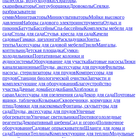
пылесосы, воздуходувки
Аэраторы,
скарификаторы
Снегоуборщики
Дровоколы
Сеялки,
разбрасыватели
семян
Минитракторы
Миникультиваторы
Мойки высокого
давления
Наборы садового электроинструмента
Отдых и
пикник
Батуты
Бассейны
Спа-бассейны
Комплекты мебели для
сада
Столы для сада
Стулья, кресла для сада
Качели
садовые
Гамаки, шезлонги
Раскладушки
Зонты,
тенты
Аксессуары для садовой мебели
Грили
Мангалы,
коптильни
Детская площадка
Сумки-
холодильники
Портативные колонки и
аудиосистемы
Оборудование для участка
Бытовые насосы
Люки
канализационные
Пруды, аксессуары для прудов
Фильтры,
насосы, стерилизаторы для прудов
Компрессоры для
прудов
Станции биологической очистки
Запчасти и
комплектующие для оборудования
Благоустройство
участка
Дачные дома
Беседки
Бани
Хозблоки и
сараи
Аксессуары для озеленения сада
Декор для сада
Почтовые
ящики, таблички
Козырьки
Скворечники, кормушки для
птиц
Домики для насекомых
Фонтаны, скульптуры для
сада
Пруды, аксессуары для прудов
Уличные
обогреватели
Уличные светильники
Противогололедные
реагенты
Декоративный щебень
Сад и огород
Поливочное
оборудование
Садовые опрыскиватели
Шланги для дома и
сада
Парники
Теплицы
Комплектующие для теплиц
Модульные