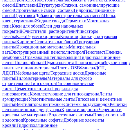
смеси
Шпатлевки
Штукатурки
Стяжки, самонивелирующие
смеси
Строительные смеси, составы
Гидроизоляционные
смеси
Грунтовки
Добавки для строительных смесей
Пены,
клеи, герметики
Жидкие гвозди
Герметики
Монтажная
пена
Клеи для обоев
Клеи для напольных
покрытий
Очистители, растворители
Фиксаторы
резьбы
Клеи
Герметики, пены
Кирпичи, блоки, тротуарная
плитка
Кирпичи
Строительные блоки
Тротуарная
плитка
Изоляционные материалы
Минеральная
вата
Экструдированный пенополистирол
Пенопласт
Пленки,
мембраны
Отражающая теплоизоляция
Гидроизоляционные
ленты
Поликарбонат
Шумоизоляция
Теплоизоляция
Звукоизоляц
плитные и пиломатериалы
Плиты OSB
Фанера
ДСП,
ЛДСП
Мебельные щиты
Террасные доски
Древесные
плиты
Пиломатериалы
Материалы для сухого
строительства
Гипсокартон
Гипсоволокнистые
листы
Цементные плиты
Профили для
гипсокартона
Комплектующие для гипсокартона
Ленты
армирующие
Уплотнительные ленты
Гипсовые и цементные
плиты
Вентиляторы вытяжные
Системы воздуховодов
Решетки
вентиляционные, диффузоры
Кровля и водосток
Черепица и
кровельные материалы
Водосточные системы
Поверхностный
водоотвод
Кровельные софиты
Доборные элементы
кровли
Гидроизоляционные