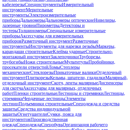
кабелерезы
Специнструменты
Измерительный
инструмент
Мерительные
инструменты
Электроизмерительные
приборы
Дальномеры
Дальномеры оптические
Нивелиры,
лазерные уровни
Пирометры
Детекторы и
тестеры
Толщиномеры
Специальные измерительные
приборы
Аксессуары для измерительных
приборов
Разметочный инструмент
Разметочные
инструменты
Инструменты для нарезки резьбы
Маркеры,
карандаши строительные
Клейма ударные
Строительно-
монтажный инструмент
Заклепочники
Труборезы,
трубогибы
Ножи строительные
Мультитулы
Пробойники,
просекатели отверстий
Ломы
Степлеры
механические
Стеклорезы
Прикаточные валики
Отделочный
инструмент
Плиткорезы
Кельмы, шпатели, гладилки
Малярный,
отделочный инструмент
Скотч, ленты малярные
Диспенсеры
для скотча
Аксессуары для малярных, отделочных
работ
Пленки строительные
Лестницы и стремянки
Лестницы,
стремянки
Чердачные лестницы
Элементы
лестниц
Подъемники строительные
Спецодежда и средства
защиты
Средства индивидуальной
защиты
Огнетушители
Сумки, пояса для
инструментов
Производственная
одежда
Спецодежда
Спецобувь
Организация рабочего
пространства
Фонари, прожекторы
Кейсы, ящики для