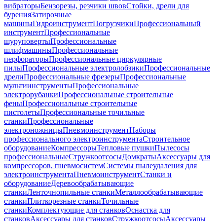
вибраторы
Бензорезы, резчики швов
Стойки, дрели для
бурения
Затирочные
машины
Гидроинструмент
Погрузчики
Профессиональный
инструмент
Профессиональные
шуруповерты
Профессиональные
шлифмашины
Профессиональные
перфораторы
Профессиональные циркулярные
пилы
Профессиональные электролобзики
Профессиональные
дрели
Профессиональные фрезеры
Профессиональные
мультиинструменты
Профессиональные
электрорубанки
Профессиональные строительные
фены
Профессиональные строительные
пистолеты
Профессиональные точильные
станки
Профессиональные
электроножницы
Пневмоинструмент
Наборы
профессионального электроинструмента
Строительное
оборудование
Компрессоры
Тепловые пушки
Пылесосы
профессиональные
Стружкоотсосы
Домкраты
Аксессуары для
компрессоров, пневмосистем
Системы пылеудаления для
электроинструмента
Пневмоинструмент
Станки и
оборудование
Деревообрабатывающие
станки
Ленточнопильные станки
Металлообрабатывающие
станки
Плиткорезные станки
Точильные
станки
Комплектующие для станков
Оснастка для
станков
Аксессуары для станков
Стружкоотсосы
Аксессуары