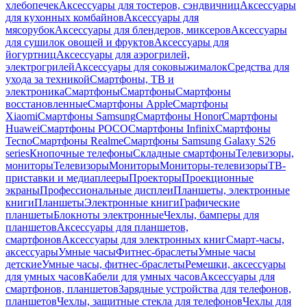
хлебопечек
Аксессуары для тостеров, сэндвичниц
Аксессуары
для кухонных комбайнов
Аксессуары для
мясорубок
Аксессуары для блендеров, миксеров
Аксессуары
для сушилок овощей и фруктов
Аксессуары для
йогуртниц
Аксессуары для аэрогрилей,
электрогрилей
Аксессуары для соковыжималок
Средства для
ухода за техникой
Смартфоны, ТВ и
электроника
Смартфоны
Смартфоны
Смартфоны
восстановленные
Смартфоны Apple
Смартфоны
Xiaomi
Смартфоны Samsung
Смартфоны Honor
Смартфоны
Huawei
Смартфоны POCO
Смартфоны Infinix
Смартфоны
Tecno
Смартфоны Realme
Смартфоны Samsung Galaxy S26
series
Кнопочные телефоны
Складные смартфоны
Телевизоры,
мониторы
Телевизоры
Мониторы
Мониторы-телевизоры
ТВ-
приставки и медиаплееры
Проекторы
Проекционные
экраны
Профессиональные дисплеи
Планшеты, электронные
книги
Планшеты
Электронные книги
Графические
планшеты
Блокноты электронные
Чехлы, бамперы для
планшетов
Аксессуары для планшетов,
смартфонов
Аксессуары для электронных книг
Смарт-часы,
аксессуары
Умные часы
Фитнес-браслеты
Умные часы
детские
Умные часы, фитнес-браслеты
Ремешки, аксессуары
для умных часов
Кабели для умных часов
Аксессуары для
смартфонов, планшетов
Зарядные устройства для телефонов,
планшетов
Чехлы, защитные стекла для телефонов
Чехлы для