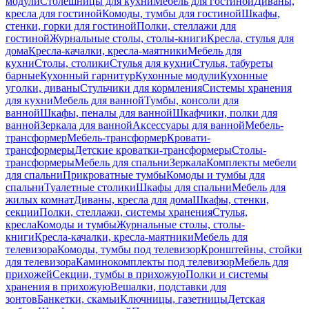
модули
Столешницы для кухни
Мебель для гостиной
Диваны,
кресла для гостиной
Комоды, тумбы для гостиной
Шкафы,
стенки, горки для гостиной
Полки, стеллажи для
гостиной
Журнальные столы, столы-книги
Кресла, стулья для
дома
Кресла-качалки, кресла-маятники
Мебель для
кухни
Столы, столики
Стулья для кухни
Стулья, табуреты
барные
Кухонный гарнитур
Кухонные модули
Кухонные
уголки, диваны
Стульчики для кормления
Системы хранения
для кухни
Мебель для ванной
Тумбы, консоли для
ванной
Шкафы, пеналы для ванной
Шкафчики, полки для
ванной
Зеркала для ванной
Аксессуары для ванной
Мебель-
трансформер
Мебель-трансформер
Кровати-
трансформеры
Детские кроватки-трансформеры
Столы-
трансформеры
Мебель для спальни
Зеркала
Комплекты мебели
для спальни
Прикроватные тумбы
Комоды и тумбы для
спальни
Туалетные столики
Шкафы для спальни
Мебель для
жилых комнат
Диваны, кресла для дома
Шкафы, стенки,
секции
Полки, стеллажи, системы хранения
Стулья,
кресла
Комоды и тумбы
Журнальные столы, столы-
книги
Кресла-качалки, кресла-маятники
Мебель для
телевизора
Комоды, тумбы под телевизор
Кронштейны, стойки
для телевизора
Каминокомплекты под телевизор
Мебель для
прихожей
Секции, тумбы в прихожую
Полки и системы
хранения в прихожую
Вешалки, подставки для
зонтов
Банкетки, скамьи
Ключницы, газетницы
Детская