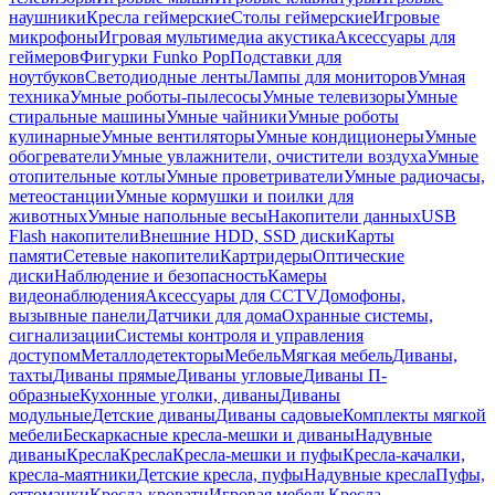
наушники
Кресла геймерские
Столы геймерские
Игровые
микрофоны
Игровая мультимедиа акустика
Аксессуары для
геймеров
Фигурки Funko Pop
Подставки для
ноутбуков
Светодиодные ленты
Лампы для мониторов
Умная
техника
Умные роботы-пылесосы
Умные телевизоры
Умные
стиральные машины
Умные чайники
Умные роботы
кулинарные
Умные вентиляторы
Умные кондиционеры
Умные
обогреватели
Умные увлажнители, очистители воздуха
Умные
отопительные котлы
Умные проветриватели
Умные радиочасы,
метеостанции
Умные кормушки и поилки для
животных
Умные напольные весы
Накопители данных
USB
Flash накопители
Внешние HDD, SSD диски
Карты
памяти
Сетевые накопители
Картридеры
Оптические
диски
Наблюдение и безопасность
Камеры
видеонаблюдения
Аксессуары для CCTV
Домофоны,
вызывные панели
Датчики для дома
Охранные системы,
сигнализации
Системы контроля и управления
доступом
Металлодетекторы
Мебель
Мягкая мебель
Диваны,
тахты
Диваны прямые
Диваны угловые
Диваны П-
образные
Кухонные уголки, диваны
Диваны
модульные
Детские диваны
Диваны садовые
Комплекты мягкой
мебели
Бескаркасные кресла-мешки и диваны
Надувные
диваны
Кресла
Кресла
Кресла-мешки и пуфы
Кресла-качалки,
кресла-маятники
Детские кресла, пуфы
Надувные кресла
Пуфы,
оттоманки
Кресла-кровати
Игровая мебель
Кресла