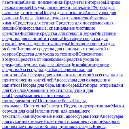
газетницы
Свечи, подсвечники
Предметы интерьера
Ширмы
декоративные
Посуда для выпечки, запекания
Формы для
выпечки, запекания
Посуда для запекания
Аксессуары для
выпечки
Бумага, фольга, рукава для выпечки
Бытовая
химия
Средства для стирки
Средства для посудомоечных
машин
Универсальные, специальные чистящие
средства
Чистящие средства для стекол и зеркал
Чистящие
средства для ванной и туалета
Чистящие средства для
кухни
Средства для мытья посуды
Чистящие средства для
мебели
Чистящие средства для напольных покрытий и
ковров
Средства для ухода за техникой
Освежители
воздуха
Средства от насекомых
Средства ухода за
одеждой
Средства ухода за обувью
Дезинфицирующие
средства
Аксессуары для бара
Сервировка для
напитков
Аксессуары для хранения напитков
Аксессуары для
приготовления коктейлей
Аксессуары для охлаждения
напитков
Наборы для бара, мини-бары
Штопоры, открывалки
для бутылок
Домашний текстиль
Подушки для
сна
Одеяла
Комплекты постельных
принадлежностей
Постельное белье
Пледы,
покрывала
Полотенца
Скатерти
Подушки декоративные
Маски,
беруши для сна
Наполнители для домашнего
текстиля
Ткани
Кухонные ножи, аксессуары
Ножи
Аксессуары
для кухонных ножей
Ножеточки и комплектующие
Ковры и
напольные покрытия
Ковры, циновки, шкуры
Ковры,