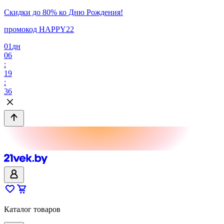
Скидки до 80% ко Дню Рождения!
промокод HAPPY22
01
дн
06
:
19
:
36
Каталог товаров