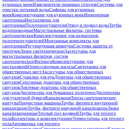
кухонных моек
Измельчители пищевых отходов
Системы для
очистки питьевой воды
Сифоны для кухонных
моек
Комплектующие для кухонных моек
Инженерная
сантехника
Инсталляции для
сантехники
Полотенцесушители
Отвод и подвод воды
Трубы
водопроводные
Магистральные фильтры, системы
сантехнические
Комплектующие для радиаторов,
полотенцесушителей
Монтажные комплекты для
сантехники
Регулирующая арматура
Системы защиты от
протечек
Люки сантехнические
Аксессуары для
магистральных фильтров, систем
сантехнических
Фитинги
Комплектующие для
инсталляций
Опрессовочные насосы
Сантехника для
общественных мест
Аксессуары для общественных
санузлов
Сушилки для рук
Дозаторы для общественных
санузлов
Сенсорные дозаторы для общественных
санузлов
Локтевые дозаторы для общественных
санузлов
Диспенсеры для бумажных полотенец
Диспенсеры
для туалетной бумаги
Канализация
Тросы сантехнические,
вантузы
Прочистные машины
Трубы, фитинги внутренней
канализации
Трубы, фитинги наружной канализации
Люки
канализационные
Теплый пол водяной
Трубы для теплого
пола
Коллекторы и комплектующие
Термостатика для теплого
пола
Автоматика для теплого
пола
Строительство
Строительные смеси и грунтовки
Клеевые