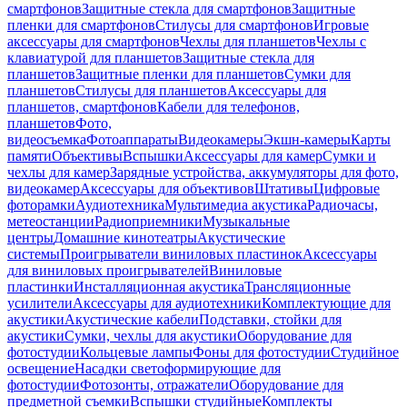
смартфонов
Защитные стекла для смартфонов
Защитные
пленки для смартфонов
Стилусы для смартфонов
Игровые
аксессуары для смартфонов
Чехлы для планшетов
Чехлы с
клавиатурой для планшетов
Защитные стекла для
планшетов
Защитные пленки для планшетов
Сумки для
планшетов
Стилусы для планшетов
Аксессуары для
планшетов, смартфонов
Кабели для телефонов,
планшетов
Фото,
видеосъемка
Фотоаппараты
Видеокамеры
Экшн-камеры
Карты
памяти
Объективы
Вспышки
Аксессуары для камер
Сумки и
чехлы для камер
Зарядные устройства, аккумуляторы для фото,
видеокамер
Аксессуары для объективов
Штативы
Цифровые
фоторамки
Аудиотехника
Мультимедиа акустика
Радиочасы,
метеостанции
Радиоприемники
Музыкальные
центры
Домашние кинотеатры
Акустические
системы
Проигрыватели виниловых пластинок
Аксессуары
для виниловых проигрывателей
Виниловые
пластинки
Инсталляционная акустика
Трансляционные
усилители
Аксессуары для аудиотехники
Комплектующие для
акустики
Акустические кабели
Подставки, стойки для
акустики
Сумки, чехлы для акустики
Оборудование для
фотостудии
Кольцевые лампы
Фоны для фотостудии
Студийное
освещение
Насадки светоформирующие для
фотостудии
Фотозонты, отражатели
Оборудование для
предметной съемки
Вспышки студийные
Комплекты