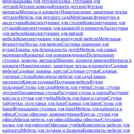
мебель
Шкафы для детской
Полки, стеллажи для
детской
Детские комоды
Кровати детские
Детские
матрасы
Матрасы в кроватку
Наматрасники, защитные чехлы
детские
Мебель для детского сада
Мебельная фурнитура и
аксессуары
Комплектующие для столов
Комплектующие для
стульев
Комплектующие для кроватей и кроваток
Аксессуары
для мебели
Комплектующие для мягкой
мебели
Комплектующие для корпусной мебели
Мебельная
фурнитура
Чехлы для мебели
Системы хранения для
кухни
Товары для безопасности детей
Мебель для самых
маленьких
Кроватки для новорожденных
Пеленальные
столики, комоды, матрасы
Манежи, кровати-манежи
Матрасы в
кроватку
Наматрасники, защитные чехлы в кроватку
Садовая
мебель
Садовые диваны, кресла
Садовые стулья
Садовые,
уличные столы
Комплекты мебели для сада
Гамаки,
шезлонги
Качели садовые
Надувная мебель
Кухни
походные
Столы для сада
Мебель для учебы
Столы, стулья
детские
Письменные столы
Растущие столы и парты
Растущие
кресла и стулья для учебы
Мебель для бани и сауны
Стулья,
табуретки, подставки для бани
Скамьи для бани
Столы для
бани
Журнальные столики для бани
Мебель для кабинета и
офиса
Столы офисные, компьютерные
Кресла, стулья для
офиса
Мягкая мебель для офиса
Шкафы офисные
Стеллажи,
полки для документов
Офисные тумбы
Комплекты мебели для
кабинета
Мебель для лоджии и балкона
Комплекты мебели для