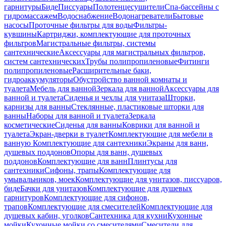
гарнитуры
Биде
Писсуары
Полотенцесушители
Спа-бассейны с
гидромассажем
Водоснабжение
Водонагреватели
Бытовые
насосы
Проточные фильтры для воды
Фильтры-
кувшины
Картриджи, комплектующие для проточных
фильтров
Магистральные фильтры, системы
сантехнические
Аксессуары для магистральных фильтров,
систем сантехнических
Трубы полипропиленовые
Фитинги
полипропиленовые
Расширительные баки,
гидроаккумуляторы
Обустройство ванной комнаты и
туалета
Мебель для ванной
Зеркала для ванной
Аксессуары для
ванной и туалета
Сиденья и чехлы для унитаза
Шторки,
карнизы для ванны
Стеклянные, пластиковые шторки для
ванны
Наборы для ванной и туалета
Зеркала
косметические
Сиденья для ванны
Коврики для ванной и
туалета
Экран-дверки в туалет
Комплектующие для мебели в
ванную
Комплектующие для сантехники
Экраны для ванн,
душевых поддонов
Опоры для ванн, душевых
поддонов
Комплектующие для ванн
Плинтусы для
сантехники
Сифоны, трапы
Комплектующие для
умывальников, моек
Комплектующие для унитазов, писсуаров,
биде
Бачки для унитазов
Комплектующие для душевых
гарнитуров
Комплектующие для сифонов,
трапов
Комплектующие для смесителей
Комплектующие для
душевых кабин, уголков
Сантехника для кухни
Кухонные
мойки
Кухонные мойки со смесителями
Смесители для