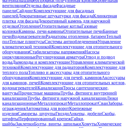
материалы
Шифер
Профнастил
Рулонная кровля
Кровельная
вентиляция
Отделка фасада
Фасадные
панели
Сайдинг
Комплектующие для фасадных
панелей
Декоративные штукатурки для фасада
Клинкерная
плитка для фасада
Декоративный камень для наружной
отделки
Отопление
Отопительные котлы
Газовые
колонки
Камины, печи-камины
Отопительные печи
Банные
печи
Водонагреватели
Радиаторы отопления, батареи
Теплый
пол
Теплые плинтусы
Системы антиобледенения
Управление
климатической техникой
Комплектующие для отопительного
оборудования
Стабилизаторы напряжения
Насосы
циркуляционные
Регулирующая арматура
Отвод и подвод
воды
Дымоходы и комплектующие
Управление климатической
техникой
Комплектующие для радиаторов
Комплектующие для
теплого пола
Топливо и аксессуары для отопительного
оборудования
Комплектующие для печей, каминов
Аксессуары
для каминов, печей
Комплектующие для отопительных котлов,
водонагревателей
Канализация
Тросы сантехнические,
вантузы
Прочистные машины
Трубы, фитинги внутренней
канализации
Трубы, фитинги наружной канализации
Люки
канализационные
Металлопрокат
Металлопрокат
Сваи
Заборы,
ограждения
Автоматика для ворот
Крепежные
изделия
Саморезы, шурупы
Гвозди
Анкеры, дюбели
Скобы,
штифты
Перфорированный крепеж
Гайки,
шайбы
Заклепки
Болты, винты, шпильки
Хомуты
Химические