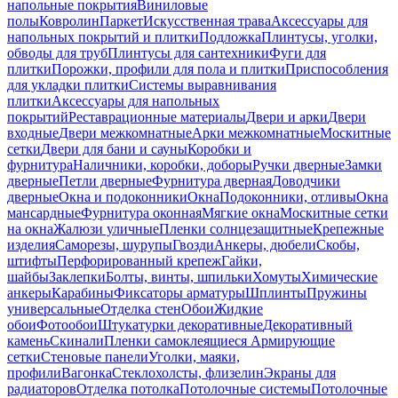
напольные покрытия
Виниловые
полы
Ковролин
Паркет
Искусственная трава
Аксессуары для
напольных покрытий и плитки
Подложка
Плинтусы, уголки,
обводы для труб
Плинтусы для сантехники
Фуги для
плитки
Порожки, профили для пола и плитки
Приспособления
для укладки плитки
Системы выравнивания
плитки
Аксессуары для напольных
покрытий
Реставрационные материалы
Двери и арки
Двери
входные
Двери межкомнатные
Арки межкомнатные
Москитные
сетки
Двери для бани и сауны
Коробки и
фурнитура
Наличники, коробки, доборы
Ручки дверные
Замки
дверные
Петли дверные
Фурнитура дверная
Доводчики
дверные
Окна и подоконники
Окна
Подоконники, отливы
Окна
мансардные
Фурнитура оконная
Мягкие окна
Москитные сетки
на окна
Жалюзи уличные
Пленки солнцезащитные
Крепежные
изделия
Саморезы, шурупы
Гвозди
Анкеры, дюбели
Скобы,
штифты
Перфорированный крепеж
Гайки,
шайбы
Заклепки
Болты, винты, шпильки
Хомуты
Химические
анкеры
Карабины
Фиксаторы арматуры
Шплинты
Пружины
универсальные
Отделка стен
Обои
Жидкие
обои
Фотообои
Штукатурки декоративные
Декоративный
камень
Скинали
Пленки самоклеящиеся
Армирующие
сетки
Стеновые панели
Уголки, маяки,
профили
Вагонка
Стеклохолсты, флизелин
Экраны для
радиаторов
Отделка потолка
Потолочные системы
Потолочные