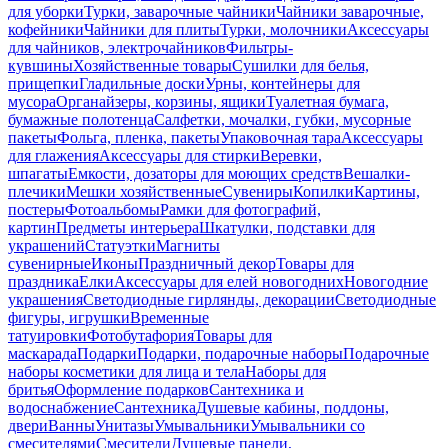
для уборки
Турки, заварочные чайники
Чайники заварочные,
кофейники
Чайники для плиты
Турки, молочники
Аксессуары
для чайников, электрочайников
Фильтры-
кувшины
Хозяйственные товары
Сушилки для белья,
прищепки
Гладильные доски
Урны, контейнеры для
мусора
Органайзеры, корзины, ящики
Туалетная бумага,
бумажные полотенца
Салфетки, мочалки, губки, мусорные
пакеты
Фольга, пленка, пакеты
Упаковочная тара
Аксессуары
для глажения
Аксессуары для стирки
Веревки,
шпагаты
Емкости, дозаторы для моющих средств
Вешалки-
плечики
Мешки хозяйственные
Сувениры
Копилки
Картины,
постеры
Фотоальбомы
Рамки для фотографий,
картин
Предметы интерьера
Шкатулки, подставки для
украшений
Статуэтки
Магниты
сувенирные
Иконы
Праздничный декор
Товары для
праздника
Елки
Аксессуары для елей новогодних
Новогодние
украшения
Светодиодные гирлянды, декорации
Светодиодные
фигуры, игрушки
Временные
татуировки
Фотобутафория
Товары для
маскарада
Подарки
Подарки, подарочные наборы
Подарочные
наборы косметики для лица и тела
Наборы для
бритья
Оформление подарков
Сантехника и
водоснабжение
Сантехника
Душевые кабины, поддоны,
двери
Ванны
Унитазы
Умывальники
Умывальники со
смесителями
Смесители
Душевые панели,