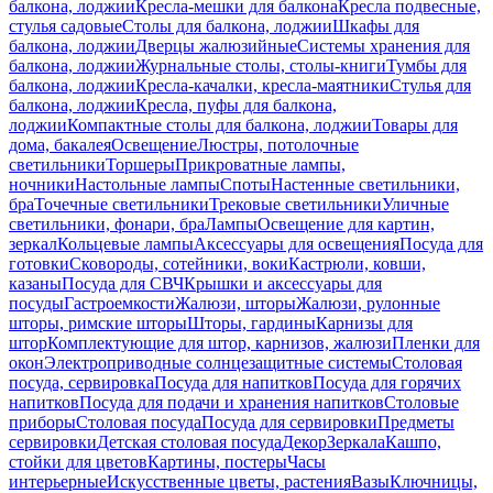
балкона, лоджии
Кресла-мешки для балкона
Кресла подвесные,
стулья садовые
Столы для балкона, лоджии
Шкафы для
балкона, лоджии
Дверцы жалюзийные
Системы хранения для
балкона, лоджии
Журнальные столы, столы-книги
Тумбы для
балкона, лоджии
Кресла-качалки, кресла-маятники
Стулья для
балкона, лоджии
Кресла, пуфы для балкона,
лоджии
Компактные столы для балкона, лоджии
Товары для
дома, бакалея
Освещение
Люстры, потолочные
светильники
Торшеры
Прикроватные лампы,
ночники
Настольные лампы
Споты
Настенные светильники,
бра
Точечные светильники
Трековые светильники
Уличные
светильники, фонари, бра
Лампы
Освещение для картин,
зеркал
Кольцевые лампы
Аксессуары для освещения
Посуда для
готовки
Сковороды, сотейники, воки
Кастрюли, ковши,
казаны
Посуда для СВЧ
Крышки и аксессуары для
посуды
Гастроемкости
Жалюзи, шторы
Жалюзи, рулонные
шторы, римские шторы
Шторы, гардины
Карнизы для
штор
Комплектующие для штор, карнизов, жалюзи
Пленки для
окон
Электроприводные солнцезащитные системы
Столовая
посуда, сервировка
Посуда для напитков
Посуда для горячих
напитков
Посуда для подачи и хранения напитков
Столовые
приборы
Столовая посуда
Посуда для сервировки
Предметы
сервировки
Детская столовая посуда
Декор
Зеркала
Кашпо,
стойки для цветов
Картины, постеры
Часы
интерьерные
Искусственные цветы, растения
Вазы
Ключницы,