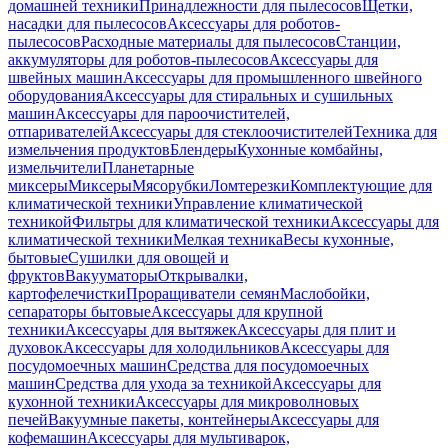
домашней техники
Принадлежности для пылесосов
Щетки,
насадки для пылесосов
Аксессуары для роботов-
пылесосов
Расходные материалы для пылесосов
Станции,
аккумуляторы для роботов-пылесосов
Аксессуары для
швейных машин
Аксессуары для промышленного швейного
оборудования
Аксессуары для стиральных и сушильных
машин
Аксессуары для пароочистителей,
отпаривателей
Аксессуары для стеклоочистителей
Техника для
измельчения продуктов
Блендеры
Кухонные комбайны,
измельчители
Планетарные
миксеры
Миксеры
Мясорубки
Ломтерезки
Комплектующие для
климатической техники
Управление климатической
техникой
Фильтры для климатической техники
Аксессуары для
климатической техники
Мелкая техника
Весы кухонные,
бытовые
Сушилки для овощей и
фруктов
Вакууматоры
Открывалки,
картофелечистки
Проращиватели семян
Маслобойки,
сепараторы бытовые
Аксессуары для крупной
техники
Аксессуары для вытяжек
Аксессуары для плит и
духовок
Аксессуары для холодильников
Аксессуары для
посудомоечных машин
Средства для посудомоечных
машин
Средства для ухода за техникой
Аксессуары для
кухонной техники
Аксессуары для микроволновых
печей
Вакуумные пакеты, контейнеры
Аксессуары для
кофемашин
Аксессуары для мультиварок,