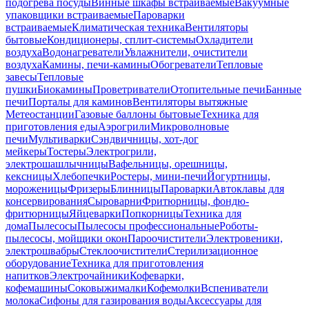
подогрева посуды
Винные шкафы встраиваемые
Вакуумные
упаковщики встраиваемые
Пароварки
встраиваемые
Климатическая техника
Вентиляторы
бытовые
Кондиционеры, сплит-системы
Охладители
воздуха
Водонагреватели
Увлажнители, очистители
воздуха
Камины, печи-камины
Обогреватели
Тепловые
завесы
Тепловые
пушки
Биокамины
Проветриватели
Отопительные печи
Банные
печи
Порталы для каминов
Вентиляторы вытяжные
Метеостанции
Газовые баллоны бытовые
Техника для
приготовления еды
Аэрогрили
Микроволновые
печи
Мультиварки
Сэндвичницы, хот-дог
мейкеры
Тостеры
Электрогрили,
электрошашлычницы
Вафельницы, орешницы,
кексницы
Хлебопечки
Ростеры, мини-печи
Йогуртницы,
мороженицы
Фризеры
Блинницы
Пароварки
Автоклавы для
консервирования
Сыроварни
Фритюрницы, фондю-
фритюрницы
Яйцеварки
Попкорницы
Техника для
дома
Пылесосы
Пылесосы профессиональные
Роботы-
пылесосы, мойщики окон
Пароочистители
Электровеники,
электрошвабры
Стеклоочистители
Стерилизационное
оборудование
Техника для приготовления
напитков
Электрочайники
Кофеварки,
кофемашины
Соковыжималки
Кофемолки
Вспениватели
молока
Сифоны для газирования воды
Аксессуары для