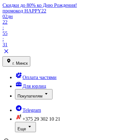
Скидки до 80% ко Дню Рождения!
промокод HAPPY22
02
дн
22
:
55
:
31
г. Минск
Оплата частями
Для юрлиц
Покупателям
Telegram
+375 29
302 10 21
Еще