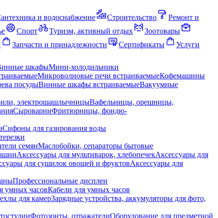
антехника и водоснабжение
Строительство
Ремонт и
ье
Спорт
Туризм, активный отдых
Зоотовары
я
Запчасти и принадлежности
Сертификаты
Услуги
Винные шкафы
Мини-холодильники
траиваемые
Микроволновые печи встраиваемые
Кофемашины
ева посуды
Винные шкафы встраиваемые
Вакуумные
рили, электрошашлычницы
Вафельницы, орешницы,
ания
Сыроварни
Фритюрницы, фондю-
а
Сифоны для газирования воды
терезки
тели семян
Маслобойки, сепараторы бытовые
машин
Аксессуары для мультиварок, хлебопечек
Аксессуары для
ссуары для сушилок овощей и фруктов
Аксессуары для
раны
Профессиональные дисплеи
я умных часов
Кабели для умных часов
ехлы для камер
Зарядные устройства, аккумуляторы для фото,
тостудии
Фотозонты, отражатели
Оборудование для предметной