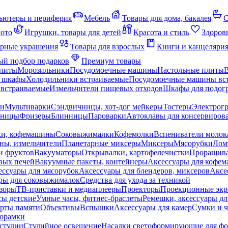
ьютеры и периферия
Мебель
Товары для дома, бакалея
С
мото
Игрушки, товары для детей
Красота и стиль
Здоров
рные украшения
Товары для взрослых
Книги и канцеляри
й подбор подарков
Премиум товары
плиты
Морозильники
Посудомоечные машины
Настольные плиты
 шкафы
Холодильники встраиваемые
Посудомоечные машины вс
встраиваемые
Измельчители пищевых отходов
Шкафы для подогр
чи
Мультиварки
Сэндвичницы, хот-дог мейкеры
Тостеры
Электрог
еницы
Фризеры
Блинницы
Пароварки
Автоклавы для консервиров
ки, кофемашины
Соковыжималки
Кофемолки
Вспениватели молок
ны, измельчители
Планетарные миксеры
Миксеры
Мясорубки
Лом
и фруктов
Вакууматоры
Открывалки, картофелечистки
Проращива
вых печей
Вакуумные пакеты, контейнеры
Аксессуары для кофе
ессуары для мясорубок
Аксессуары для блендеров, миксеров
Аксе
ры для соковыжималок
Средства для ухода за техникой
зоры
ТВ-приставки и медиаплееры
Проекторы
Проекционные эк
сы детские
Умные часы, фитнес-браслеты
Ремешки, аксессуары дл
рты памяти
Объективы
Вспышки
Аксессуары для камер
Сумки и ч
орамки
студии
Студийное освещение
Насадки светоформирующие для фо