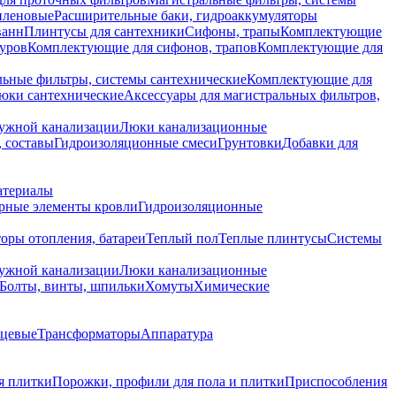
иленовые
Расширительные баки, гидроаккумуляторы
ванн
Плинтусы для сантехники
Сифоны, трапы
Комплектующие
уров
Комплектующие для сифонов, трапов
Комплектующие для
ьные фильтры, системы сантехнические
Комплектующие для
юки сантехнические
Аксессуары для магистральных фильтров,
ружной канализации
Люки канализационные
 составы
Гидроизоляционные смеси
Грунтовки
Добавки для
атериалы
рные элементы кровли
Гидроизоляционные
оры отопления, батареи
Теплый пол
Теплые плинтусы
Системы
ружной канализации
Люки канализационные
Болты, винты, шпильки
Хомуты
Химические
нцевые
Трансформаторы
Аппаратура
я плитки
Порожки, профили для пола и плитки
Приспособления