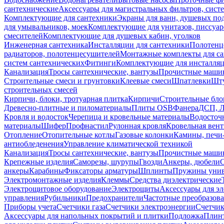
сантехнические
Аксессуары для магистральных фильтров, сист
Комплектующие для сантехники
Экраны для ванн, душевых по
для умывальников, моек
Комплектующие для унитазов, писсуар
смесителей
Комплектующие для душевых кабин, уголков
Инженерная сантехника
Инсталляции для сантехники
Полотенц
радиаторов, полотенцесушителей
Монтажные комплекты для с
систем сантехнических
Фитинги
Комплектующие для инсталля
Канализация
Тросы сантехнические, вантузы
Прочистные маши
Строительные смеси и грунтовки
Клеевые смеси
Шпатлевки
Шту
строительных смесей
Кирпичи, блоки, тротуарная плитка
Кирпичи
Строительные бло
Древесно-плитные и пиломатериалы
Плиты OSB
Фанера
ДСП, 
Кровля и водосток
Черепица и кровельные материалы
Водосточ
материалы
Шифер
Профнастил
Рулонная кровля
Кровельная вен
Отопление
Отопительные котлы
Газовые колонки
Камины, печи
антиобледенения
Управление климатической техникой
Канализация
Тросы сантехнические, вантузы
Прочистные маши
Крепежные изделия
Саморезы, шурупы
Гвозди
Анкеры, дюбели
анкеры
Карабины
Фиксаторы арматуры
Шплинты
Пружины унив
Электромонтажные изделия
Клеммы
Средства диэлектрические
Электрощитовое оборудование
Электрощиты
Аксессуары для э
управления
Рубильники
Предохранители
Частотные преобразов
Приборы учета
Счетчики газа
Счетчики электроэнергии
Счетчи
Аксессуары для напольных покрытий и плитки
Подложка
Плинт