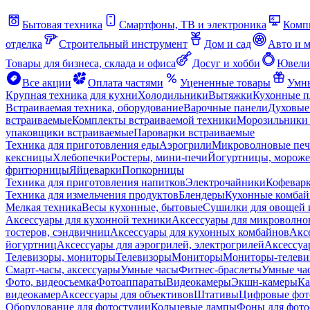
Бытовая техника
Смартфоны, ТВ и электроника
Комп
отделка
Строительный инструмент
Дом и сад
Авто и 
Товары для бизнеса, склада и офиса
Досуг и хобби
Ювели
Все акции
Оплата частями
Уцененные товары
Умны
Крупная техника для кухни
Холодильники
Вытяжки
Кухонные 
Встраиваемая техника, оборудование
Варочные панели
Духовые
встраиваемые
Комплекты встраиваемой техники
Морозильники 
упаковщики встраиваемые
Пароварки встраиваемые
Техника для приготовления еды
Аэрогрили
Микроволновые пе
кексницы
Хлебопечки
Ростеры, мини-печи
Йогуртницы, морож
фритюрницы
Яйцеварки
Попкорницы
Техника для приготовления напитков
Электрочайники
Кофевар
Техника для измельчения продуктов
Блендеры
Кухонные комбай
Мелкая техника
Весы кухонные, бытовые
Сушилки для овощей 
Аксессуары для кухонной техники
Аксессуары для микроволно
тостеров, сэндвичниц
Аксессуары для кухонных комбайнов
Акс
йогуртниц
Аксессуары для аэрогрилей, электрогрилей
Аксессуа
Телевизоры, мониторы
Телевизоры
Мониторы
Мониторы-телеви
Смарт-часы, аксессуары
Умные часы
Фитнес-браслеты
Умные ча
Фото, видеосъемка
Фотоаппараты
Видеокамеры
Экшн-камеры
Ка
видеокамер
Аксессуары для объективов
Штативы
Цифровые фот
Оборудование для фотостудии
Кольцевые лампы
Фоны для фото