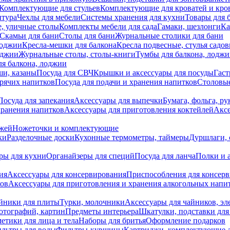
Комплектующие для стульев
Комплектующие для кроватей и кро
итура
Чехлы для мебели
Системы хранения для кухни
Товары для 
, уличные столы
Комплекты мебели для сада
Гамаки, шезлонги
Ка
Скамьи для бани
Столы для бани
Журнальные столики для бани
лоджии
Кресла-мешки для балкона
Кресла подвесные, стулья садо
оджии
Журнальные столы, столы-книги
Тумбы для балкона, лодж
я балкона, лоджии
ши, казаны
Посуда для СВЧ
Крышки и аксессуары для посуды
Гаст
орячих напитков
Посуда для подачи и хранения напитков
Столовы
Посуда для запекания
Аксессуары для выпечки
Бумага, фольга, р
хранения напитков
Аксессуары для приготовления коктейлей
Аксе
ожей
Ножеточки и комплектующие
ки
Разделочные доски
Кухонные термометры, таймеры
Дуршлаги, 
ры для кухни
Органайзеры для специй
Посуда для ланча
Полки и 
ия
Аксессуары для консервирования
Приспособления для консер
ков
Аксессуары для приготовления и хранения алкогольных напи
йники для плиты
Турки, молочники
Аксессуары для чайников, э
отографий, картин
Предметы интерьера
Шкатулки, подставки дл
етики для лица и тела
Наборы для бритья
Оформление подарков
льтры для воды
Фильтры-кувшины
Картриджи, комплектующие д