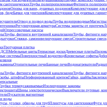
ем сантехнических
Трубы полипропиленовые
Фитинги полипроп
ддонов
Опоры для ванн, душевых поддонов
Комплектующие для 
ов, биде
Бачки для унитазов
Комплектующие для душевых гарнит
есушители
Отвод и подвод воды
Трубы водопроводные
Магистрал
антехники
Регулирующая арматура
Системы защиты от протечек
Л
ций
Опрессовочные насосы
ны
Трубы, фитинги внутренней канализации
Трубы, фитинги на
катурки
Стяжки, самонивелирующие смеси
Строительные смеси,
ки
Тротуарная плитка
ЛДСП
Мебельные щиты
Террасные доски
Древесные плиты
Пилом
ные системы
Поверхностный водоотвод
Кровельные софиты
Добо
тиляция
-камины
Отопительные печи
Банные печи
Водонагреватели
Радиат
ны
Трубы, фитинги внутренней канализации
Трубы, фитинги на
Скобы, штифты
Перфорированный крепеж
Гайки, шайбы
Заклепки
ерсальные
Трубки термоусаживаемые
Изолирующие зажимы
лектрощита
Шины электротехнические
Выключатели путевые, ко
атели
Пускатели магнитные
ки воды
усы, уголки, обводы для труб
Плинтусы для сантехники
Фуги дл