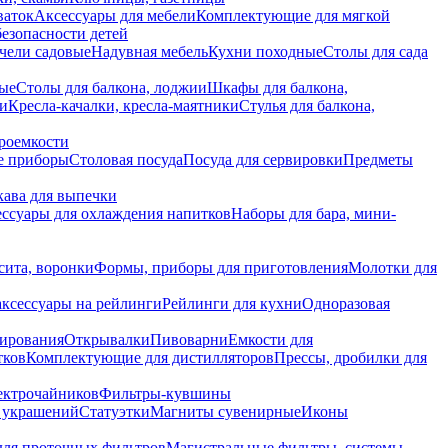
ваток
Аксессуары для мебели
Комплектующие для мягкой
безопасности детей
чели садовые
Надувная мебель
Кухни походные
Столы для сада
вые
Столы для балкона, лоджии
Шкафы для балкона,
ии
Кресла-качалки, кресла-маятники
Стулья для балкона,
роемкости
е приборы
Столовая посуда
Посуда для сервировки
Предметы
укава для выпечки
ссуары для охлаждения напитков
Наборы для бара, мини-
сита, воронки
Формы, приборы для приготовления
Молотки для
аксессуары на рейлинги
Рейлинги для кухни
Одноразовая
вирования
Открывалки
Пивоварни
Емкости для
тков
Комплектующие для дистилляторов
Прессы, дробилки для
лектрочайников
Фильтры-кувшины
я украшений
Статуэтки
Магниты сувенирные
Иконы
ля проточных фильтров
Магистральные фильтры, системы