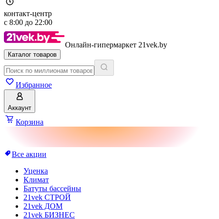
контакт-центр
с
8:00
до
22:00
Онлайн-гипермаркет 21vek.by
Каталог товаров
Избранное
Аккаунт
Корзина
Все акции
Уценка
Климат
Батуты бассейны
21vek СТРОЙ
21vek ДОМ
21vek БИЗНЕС