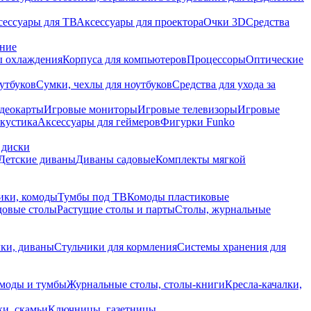
сессуары для ТВ
Аксессуары для проектора
Очки 3D
Средства
ание
 охлаждения
Корпуса для компьютеров
Процессоры
Оптические
утбуков
Сумки, чехлы для ноутбуков
Средства для ухода за
деокарты
Игровые мониторы
Игровые телевизоры
Игровые
акустика
Аксессуары для геймеров
Фигурки Funko
 диски
Детские диваны
Диваны садовые
Комплекты мягкой
ики, комоды
Тумбы под ТВ
Комоды пластиковые
довые столы
Растущие столы и парты
Столы, журнальные
ки, диваны
Стульчики для кормления
Системы хранения для
моды и тумбы
Журнальные столы, столы-книги
Кресла-качалки,
ки, скамьи
Ключницы, газетницы