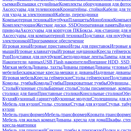
съемки
Вспышки студийные
Комплекты оборудования для фото
Аксессуары для телевизоров
Кронштейны, стойки
Кабели для т
для ухода за электроникой
Кабели, переходники
Компьютерная техника
Ноутбуки
Планшеты
Моноблоки
Компью
Комплектующие
Жесткие диски, SSD
Оперативная память
Видео
приводы
Аксессуары для корпусов ПК
Боксы, док-станции для 
Аксессуары для компьютерной техники
Подставки для ноутбук
электроникой
Программное обеспечение
Игровая зона
Игровые приставки
Игры для приставок
Игровые 
мыши
Игровые клавиатуры
Игровые наушники
Кресла геймерск
Pop
Подставки для ноутбуков
Светодиодные ленты
Лампы для м
Накопители данных
USB Flash накопители
Внешние HDD, SSD 
Мягкая мебель
Диваны, тахты
Диваны прямые
Диваны угловые
Д
мебели
Бескаркасные кресла-мешки и диваны
Надувные диваны
Игровая мебель
Кресла геймерские
Столы геймерские
Подставки
Комоды, тумбы
Комоды
Тумбы
Прикроватные тумбы
Обувницы, 
Столы
Кухонные столы
Барные столы
Столы письменные, комп
столики для бани
Приставные столики
Консольные столики
Обе
Кухня
Кухонный гарнитур
Кухонные модули
Столешницы для к
Мебель для кухни
Столы, столики
Стулья для кухни
Стулья, таб
кухни
Мебель-трансформер
Мебель-трансформер
Кровати-трансформе
Мебель для жилых комнат
Диваны, кресла для дома
Шкафы, стен
кресла-маятники
Мебель для прихожей
Секции, тумбы в прихожую
Полки и сист