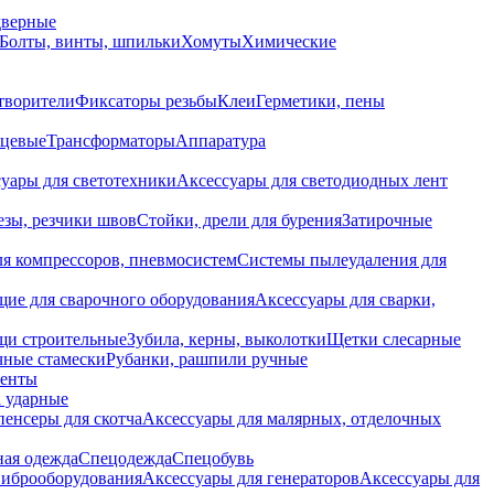
дверные
Болты, винты, шпильки
Хомуты
Химические
творители
Фиксаторы резьбы
Клеи
Герметики, пены
нцевые
Трансформаторы
Аппаратура
уары для светотехники
Аксессуары для светодиодных лент
езы, резчики швов
Стойки, дрели для бурения
Затирочные
ля компрессоров, пневмосистем
Системы пылеудаления для
ие для сварочного оборудования
Аксессуары для сварки,
щи строительные
Зубила, керны, выколотки
Щетки слесарные
чные стамески
Рубанки, рашпили ручные
енты
 ударные
енсеры для скотча
Аксессуары для малярных, отделочных
ная одежда
Спецодежда
Спецобувь
виброоборудования
Аксессуары для генераторов
Аксессуары для