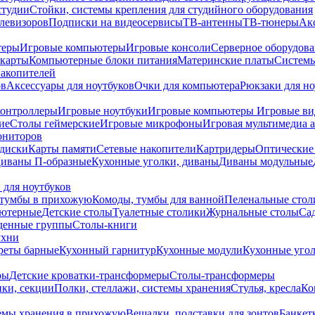
студии
Стойки, системы крепления для студийного оборудования
елевизоров
Подписки на видеосервисы
ТВ-антенны
ТВ-тюнеры
Ак
теры
Игровые компьютеры
Игровые консоли
Серверное оборудов
карты
Компьютерные блоки питания
Материнские платы
Системы
накопителей
ов
Аксессуары для ноутбуков
Очки для компьютера
Рюкзаки для но
контроллеры
Игровые ноутбуки
Игровые компьютеры
Игровые ви
ие
Столы геймерские
Игровые микрофоны
Игровая мультимедиа 
ониторов
диски
Карты памяти
Сетевые накопители
Картридеры
Оптические
иваны П-образные
Кухонные уголки, диваны
Диваны модульные
 для ноутбуков
тумбы в прихожую
Комоды, тумбы для ванной
Пеленальные стол
ьютерные
Детские столы
Туалетные столики
Журнальные столы
Са
денные группы
Столы-книги
ухни
уреты барные
Кухонный гарнитур
Кухонные модули
Кухонные угол
ры
Детские кроватки-трансформеры
Столы-трансформеры
ки, секции
Полки, стеллажи, системы хранения
Стулья, кресла
Ко
емы хранения в прихожую
Вешалки, подставки для зонтов
Банкет