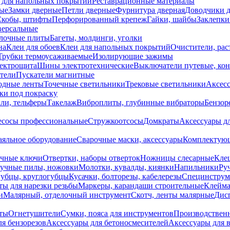
 для напольных покрытий
Реставрационные материалы
ые
Замки дверные
Петли дверные
Фурнитура дверная
Доводчики 
Скобы, штифты
Перфорированный крепеж
Гайки, шайбы
Заклепки
ерсальные
лочные плиты
Багеты, молдинги, уголки
на
Клеи для обоев
Клеи для напольных покрытий
Очистители, рас
Трубки термоусаживаемые
Изолирующие зажимы
лектрощита
Шины электротехнические
Выключатели путевые, ко
атели
Пускатели магнитные
одные ленты
Точечные светильники
Трековые светильники
Аксесс
и под покраску
ли, тельферы
Такелаж
Виброплиты, глубинные вибраторы
Бензор
сосы профессиональные
Стружкоотсосы
Домкраты
Аксессуары д
аяльное оборудование
Сварочные маски, аксессуары
Комплектующ
ечные ключи
Отвертки, наборы отверток
Ножницы слесарные
Кле
учные пилы, ножовки
Молотки, кувалды, киянки
Напильники
Ру
убцы, круглогубцы
Кусачки, болторезы, кабелерезы
Специнструм
ы для нарезки резьбы
Маркеры, карандаши строительные
Клейма
и
Малярный, отделочный инструмент
Скотч, ленты малярные
Дисп
иты
Огнетушители
Сумки, пояса для инструментов
Производствен
я бензорезов
Аксессуары для бетоносмесителей
Аксессуары для 