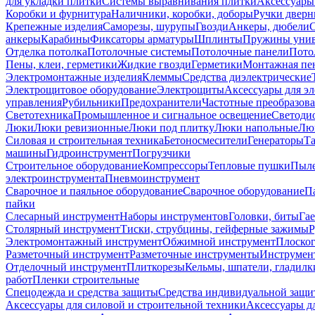
для укладки плитки
Системы выравнивания плитки
Аксессуары
Коробки и фурнитура
Наличники, коробки, доборы
Ручки дверн
Крепежные изделия
Саморезы, шурупы
Гвозди
Анкеры, дюбели
анкеры
Карабины
Фиксаторы арматуры
Шплинты
Пружины унив
Отделка потолка
Потолочные системы
Потолочные панели
Пото
Пены, клеи, герметики
Жидкие гвозди
Герметики
Монтажная пе
Электромонтажные изделия
Клеммы
Средства диэлектрические
Электрощитовое оборудование
Электрощиты
Аксессуары для э
управления
Рубильники
Предохранители
Частотные преобразов
Светотехника
Промышленное и сигнальное освещение
Светоди
Люки
Люки ревизионные
Люки под плитку
Люки напольные
Люк
Силовая и строительная техника
Бетоносмесители
Генераторы
Та
машины
Гидроинструмент
Погрузчики
Строительное оборудование
Компрессоры
Тепловые пушки
Пыле
электроинструмента
Пневмоинструмент
Сварочное и паяльное оборудование
Сварочное оборудование
П
пайки
Слесарный инструмент
Наборы инструментов
Головки, биты
Га
Столярный инструмент
Тиски, струбцины, гейферные зажимы
Р
Электромонтажный инструмент
Обжимной инструмент
Плоског
Разметочный инструмент
Разметочные инструменты
Инструмент
Отделочный инструмент
Плиткорезы
Кельмы, шпатели, гладилк
работ
Пленки строительные
Спецодежда и средства защиты
Средства индивидуальной защ
Аксессуары для силовой и строительной техники
Аксессуары дл