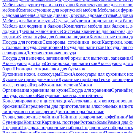
Мебельная фурнитура и аксессуары
Комплектующие для столов
мебели
Комплектующие для корпусной мебели
Мебельная фурн
Садовая мебель
Садовые диваны, кресла
Садовые стулья
Садовые
Мебель для бани и сауны
Стулья, табуретки, подставки для бани
Мебель для лоджии и балкона
Комплекты мебели для балкона, 
лоджии
Дверцы жалюзийные
Системы хранения для балкона, л
лоджии
Кресла, пуфы для балкона, лоджии
Компактные столы дл
Посуда для готовки
Сковороды, сотейники, воки
Кастрюли, ков
Столовая посуда, сервировка
Посуда для напитков
Посуда для г
сервировки
Детская столовая посуда
Посуда для выпечки, запекания
Формы для выпечки, запекания
Аксессуары для бара
Сервировка для напитков
Аксессуары для 
бары
Штопоры, открывалки для бутылок
Кухонные ножи, аксессуары
Ножи
Аксессуары для кухонных н
Кухонные принадлежности
Кухонные приборы
Терки, овощерез
мяса, тендерайзеры
Кухонные мелочи
Миски
Организация хранения на кухне
Посуда для хранения
Органайзе
посуда, упаковка
Вакуумные пакеты, контейнеры
Консервирование и дистилляция
Автоклавы для консервирован
брожения
Ингредиенты для приготовления алкогольных напит
виноделия и пивоварения
Дистилляторы бытовые
Турки, заварочные чайники
Чайники заварочные, кофейники
Ча
Сувениры
Копилки
Картины, постеры
Фотоальбомы
Рамки для ф
Подарки
Подарки, подарочные наборы
Подарочные наборы косм
Водоснабжение
Водонагреватели
Бытовые насосы
Проточные фи