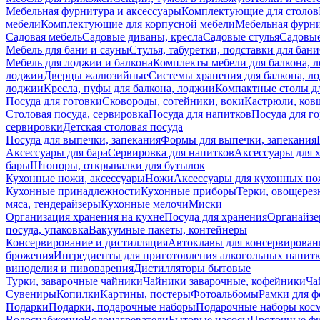
Мебельная фурнитура и аксессуары
Комплектующие для столов
мебели
Комплектующие для корпусной мебели
Мебельная фурн
Садовая мебель
Садовые диваны, кресла
Садовые стулья
Садовые
Мебель для бани и сауны
Стулья, табуретки, подставки для бани
Мебель для лоджии и балкона
Комплекты мебели для балкона, 
лоджии
Дверцы жалюзийные
Системы хранения для балкона, л
лоджии
Кресла, пуфы для балкона, лоджии
Компактные столы дл
Посуда для готовки
Сковороды, сотейники, воки
Кастрюли, ков
Столовая посуда, сервировка
Посуда для напитков
Посуда для г
сервировки
Детская столовая посуда
Посуда для выпечки, запекания
Формы для выпечки, запекания
Аксессуары для бара
Сервировка для напитков
Аксессуары для 
бары
Штопоры, открывалки для бутылок
Кухонные ножи, аксессуары
Ножи
Аксессуары для кухонных н
Кухонные принадлежности
Кухонные приборы
Терки, овощерез
мяса, тендерайзеры
Кухонные мелочи
Миски
Организация хранения на кухне
Посуда для хранения
Органайзе
посуда, упаковка
Вакуумные пакеты, контейнеры
Консервирование и дистилляция
Автоклавы для консервирован
брожения
Ингредиенты для приготовления алкогольных напит
виноделия и пивоварения
Дистилляторы бытовые
Турки, заварочные чайники
Чайники заварочные, кофейники
Ча
Сувениры
Копилки
Картины, постеры
Фотоальбомы
Рамки для ф
Подарки
Подарки, подарочные наборы
Подарочные наборы косм
Водоснабжение
Водонагреватели
Бытовые насосы
Проточные фи