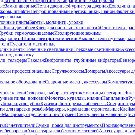
 для напольных покрытий
Реставрационные материалы
ые
Замки дверные
Петли дверные
Фурнитура дверная
Доводчики 
Скобы, штифты
Перфорированный крепеж
Гайки, шайбы
Заклепки
ерсальные
лочные плиты
Багеты, молдинги, уголки
на
Клеи для обоев
Клеи для напольных покрытий
Очистители, рас
Трубки термоусаживаемые
Изолирующие зажимы
лектрощита
Шины электротехнические
Выключатели путевые, ко
атели
Пускатели магнитные
одные ленты
Точечные светильники
Трековые светильники
Аксесс
и под покраску
ли, тельферы
Такелаж
Виброплиты, глубинные вибраторы
Бензор
сосы профессиональные
Стружкоотсосы
Домкраты
Аксессуары д
аяльное оборудование
Сварочные маски, аксессуары
Комплектующ
ечные ключи
Отвертки, наборы отверток
Ножницы слесарные
Кле
учные пилы, ножовки
Молотки, кувалды, киянки
Напильники
Ру
убцы, круглогубцы
Кусачки, болторезы, кабелерезы
Специнструм
ы для нарезки резьбы
Маркеры, карандаши строительные
Клейма
и
Малярный, отделочный инструмент
Скотч, ленты малярные
Дисп
иты
Огнетушители
Сумки, пояса для инструментов
Производствен
я бензорезов
Аксессуары для бетоносмесителей
Аксессуары для 