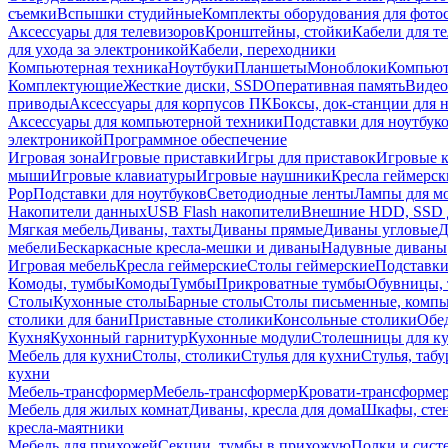
съемки
Вспышки студийные
Комплекты оборудования для фото
Аксессуары для телевизоров
Кронштейны, стойки
Кабели для т
для ухода за электроникой
Кабели, переходники
Компьютерная техника
Ноутбуки
Планшеты
Моноблоки
Компью
Комплектующие
Жесткие диски, SSD
Оперативная память
Видео
приводы
Аксессуары для корпусов ПК
Боксы, док-станции для 
Аксессуары для компьютерной техники
Подставки для ноутбук
электроникой
Программное обеспечение
Игровая зона
Игровые приставки
Игры для приставок
Игровые 
мыши
Игровые клавиатуры
Игровые наушники
Кресла геймерск
Pop
Подставки для ноутбуков
Светодиодные ленты
Лампы для м
Накопители данных
USB Flash накопители
Внешние HDD, SSD 
Мягкая мебель
Диваны, тахты
Диваны прямые
Диваны угловые
Д
мебели
Бескаркасные кресла-мешки и диваны
Надувные диваны
Игровая мебель
Кресла геймерские
Столы геймерские
Подставки
Комоды, тумбы
Комоды
Тумбы
Прикроватные тумбы
Обувницы, 
Столы
Кухонные столы
Барные столы
Столы письменные, комп
столики для бани
Приставные столики
Консольные столики
Обе
Кухня
Кухонный гарнитур
Кухонные модули
Столешницы для к
Мебель для кухни
Столы, столики
Стулья для кухни
Стулья, таб
кухни
Мебель-трансформер
Мебель-трансформер
Кровати-трансформе
Мебель для жилых комнат
Диваны, кресла для дома
Шкафы, стен
кресла-маятники
Мебель для прихожей
Секции, тумбы в прихожую
Полки и сист