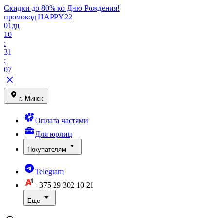
Скидки до 80% ко Дню Рождения!
промокод HAPPY22
01
дн
10
:
31
:
07
г. Минск
Оплата частями
Для юрлиц
Покупателям
Telegram
+375 29
302 10 21
Еще