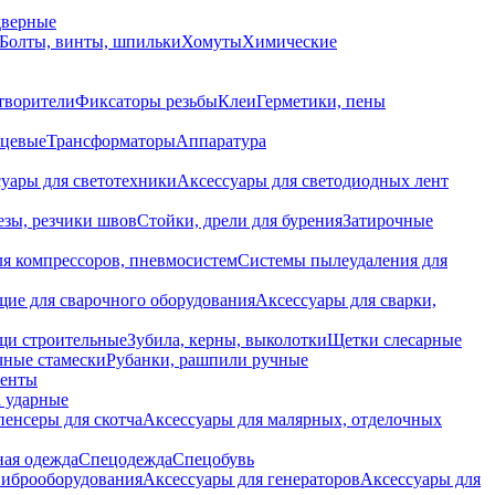
дверные
Болты, винты, шпильки
Хомуты
Химические
творители
Фиксаторы резьбы
Клеи
Герметики, пены
нцевые
Трансформаторы
Аппаратура
уары для светотехники
Аксессуары для светодиодных лент
езы, резчики швов
Стойки, дрели для бурения
Затирочные
ля компрессоров, пневмосистем
Системы пылеудаления для
ие для сварочного оборудования
Аксессуары для сварки,
щи строительные
Зубила, керны, выколотки
Щетки слесарные
чные стамески
Рубанки, рашпили ручные
енты
 ударные
енсеры для скотча
Аксессуары для малярных, отделочных
ная одежда
Спецодежда
Спецобувь
виброоборудования
Аксессуары для генераторов
Аксессуары для