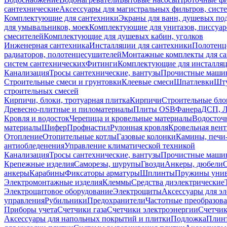
сантехнические
Аксессуары для магистральных фильтров, сист
Комплектующие для сантехники
Экраны для ванн, душевых по
для умывальников, моек
Комплектующие для унитазов, писсуар
смесителей
Комплектующие для душевых кабин, уголков
Инженерная сантехника
Инсталляции для сантехники
Полотенц
радиаторов, полотенцесушителей
Монтажные комплекты для с
систем сантехнических
Фитинги
Комплектующие для инсталля
Канализация
Тросы сантехнические, вантузы
Прочистные маши
Строительные смеси и грунтовки
Клеевые смеси
Шпатлевки
Шту
строительных смесей
Кирпичи, блоки, тротуарная плитка
Кирпичи
Строительные бло
Древесно-плитные и пиломатериалы
Плиты OSB
Фанера
ДСП, 
Кровля и водосток
Черепица и кровельные материалы
Водосточ
материалы
Шифер
Профнастил
Рулонная кровля
Кровельная вен
Отопление
Отопительные котлы
Газовые колонки
Камины, печи
антиобледенения
Управление климатической техникой
Канализация
Тросы сантехнические, вантузы
Прочистные маши
Крепежные изделия
Саморезы, шурупы
Гвозди
Анкеры, дюбели
анкеры
Карабины
Фиксаторы арматуры
Шплинты
Пружины унив
Электромонтажные изделия
Клеммы
Средства диэлектрические
Электрощитовое оборудование
Электрощиты
Аксессуары для э
управления
Рубильники
Предохранители
Частотные преобразов
Приборы учета
Счетчики газа
Счетчики электроэнергии
Счетчи
Аксессуары для напольных покрытий и плитки
Подложка
Плинт