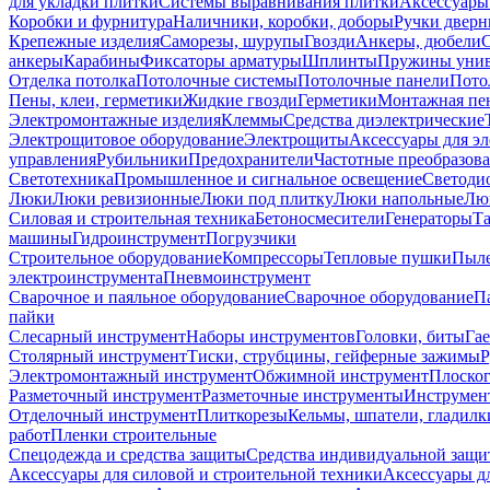
для укладки плитки
Системы выравнивания плитки
Аксессуары
Коробки и фурнитура
Наличники, коробки, доборы
Ручки дверн
Крепежные изделия
Саморезы, шурупы
Гвозди
Анкеры, дюбели
анкеры
Карабины
Фиксаторы арматуры
Шплинты
Пружины унив
Отделка потолка
Потолочные системы
Потолочные панели
Пото
Пены, клеи, герметики
Жидкие гвозди
Герметики
Монтажная пе
Электромонтажные изделия
Клеммы
Средства диэлектрические
Электрощитовое оборудование
Электрощиты
Аксессуары для э
управления
Рубильники
Предохранители
Частотные преобразов
Светотехника
Промышленное и сигнальное освещение
Светоди
Люки
Люки ревизионные
Люки под плитку
Люки напольные
Люк
Силовая и строительная техника
Бетоносмесители
Генераторы
Та
машины
Гидроинструмент
Погрузчики
Строительное оборудование
Компрессоры
Тепловые пушки
Пыле
электроинструмента
Пневмоинструмент
Сварочное и паяльное оборудование
Сварочное оборудование
П
пайки
Слесарный инструмент
Наборы инструментов
Головки, биты
Га
Столярный инструмент
Тиски, струбцины, гейферные зажимы
Р
Электромонтажный инструмент
Обжимной инструмент
Плоског
Разметочный инструмент
Разметочные инструменты
Инструмент
Отделочный инструмент
Плиткорезы
Кельмы, шпатели, гладилк
работ
Пленки строительные
Спецодежда и средства защиты
Средства индивидуальной защ
Аксессуары для силовой и строительной техники
Аксессуары дл