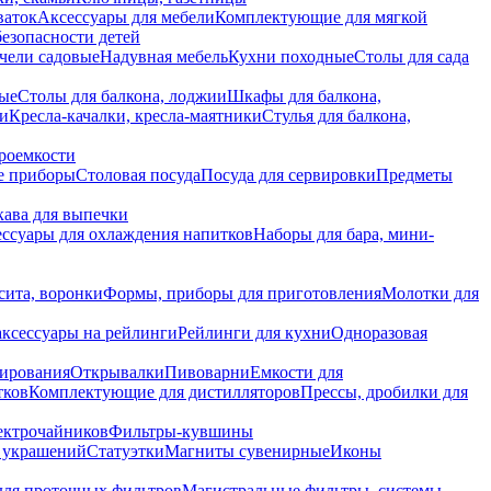
ваток
Аксессуары для мебели
Комплектующие для мягкой
безопасности детей
чели садовые
Надувная мебель
Кухни походные
Столы для сада
вые
Столы для балкона, лоджии
Шкафы для балкона,
ии
Кресла-качалки, кресла-маятники
Стулья для балкона,
роемкости
е приборы
Столовая посуда
Посуда для сервировки
Предметы
укава для выпечки
ссуары для охлаждения напитков
Наборы для бара, мини-
сита, воронки
Формы, приборы для приготовления
Молотки для
аксессуары на рейлинги
Рейлинги для кухни
Одноразовая
вирования
Открывалки
Пивоварни
Емкости для
тков
Комплектующие для дистилляторов
Прессы, дробилки для
лектрочайников
Фильтры-кувшины
я украшений
Статуэтки
Магниты сувенирные
Иконы
ля проточных фильтров
Магистральные фильтры, системы