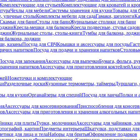
Комплектующие для стульев
Комплектующие для кроватей и кро
итура
Чехлы для мебели
Системы хранения для кухни
Товары для 
, уличные столы
Комплекты мебели для сада
Гамаки, шезлонги
Ка
Скамьи для бани
Столы для бани
Журнальные столики для бани
лоджии
Кресла-мешки для балкона
Кресла подвесные, стулья садо
оджии
Журнальные столы, столы-книги
Тумбы для балкона, лодж
я балкона, лоджии
ши, казаны
Посуда для СВЧ
Крышки и аксессуары для посуды
Гаст
орячих напитков
Посуда для подачи и хранения напитков
Столовы
Посуда для запекания
Аксессуары для выпечки
Бумага, фольга, р
хранения напитков
Аксессуары для приготовления коктейлей
Аксе
ожей
Ножеточки и комплектующие
ки
Разделочные доски
Кухонные термометры, таймеры
Дуршлаги, 
ры для кухни
Органайзеры для специй
Посуда для ланча
Полки и 
ия
Аксессуары для консервирования
Приспособления для консер
ков
Аксессуары для приготовления и хранения алкогольных напи
йники для плиты
Турки, молочники
Аксессуары для чайников, э
отографий, картин
Предметы интерьера
Шкатулки, подставки дл
етики для лица и тела
Наборы для бритья
Оформление подарков
льтры для воды
Фильтры-кувшины
Картриджи, комплектующие д