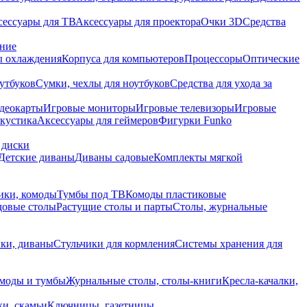
сессуары для ТВ
Аксессуары для проектора
Очки 3D
Средства
ание
 охлаждения
Корпуса для компьютеров
Процессоры
Оптические
утбуков
Сумки, чехлы для ноутбуков
Средства для ухода за
деокарты
Игровые мониторы
Игровые телевизоры
Игровые
акустика
Аксессуары для геймеров
Фигурки Funko
 диски
Детские диваны
Диваны садовые
Комплекты мягкой
ики, комоды
Тумбы под ТВ
Комоды пластиковые
довые столы
Растущие столы и парты
Столы, журнальные
ки, диваны
Стульчики для кормления
Системы хранения для
моды и тумбы
Журнальные столы, столы-книги
Кресла-качалки,
ки, скамьи
Ключницы, газетницы