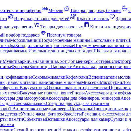
ьютеры и периферия
Мебель
Товары для дома, бакалея
С
мото
Игрушки, товары для детей
Красота и стиль
Здоров
рные украшения
Товары для взрослых
Книги и канцеляри
й подбор подарков
Премиум товары
плиты
Морозильники
Посудомоечные машины
Настольные плиты
 шкафы
Холодильники встраиваемые
Посудомоечные машины вс
встраиваемые
Измельчители пищевых отходов
Шкафы для подогр
чи
Мультиварки
Сэндвичницы, хот-дог мейкеры
Тостеры
Электрог
еницы
Фризеры
Блинницы
Пароварки
Автоклавы для консервиров
ки, кофемашины
Соковыжималки
Кофемолки
Вспениватели молок
ны, измельчители
Планетарные миксеры
Миксеры
Мясорубки
Лом
и фруктов
Вакууматоры
Открывалки, картофелечистки
Проращива
вых печей
Вакуумные пакеты, контейнеры
Аксессуары для кофе
ессуары для мясорубок
Аксессуары для блендеров, миксеров
Аксе
ры для соковыжималок
Средства для ухода за техникой
зоры
ТВ-приставки и медиаплееры
Проекторы
Проекционные эк
сы детские
Умные часы, фитнес-браслеты
Ремешки, аксессуары дл
рты памяти
Объективы
Вспышки
Аксессуары для камер
Сумки и ч
орамки
студии
Студийное освещение
Насадки светоформирующие для фо