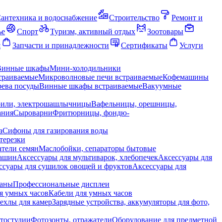
антехника и водоснабжение
Строительство
Ремонт и
ье
Спорт
Туризм, активный отдых
Зоотовары
я
Запчасти и принадлежности
Сертификаты
Услуги
Винные шкафы
Мини-холодильники
траиваемые
Микроволновые печи встраиваемые
Кофемашины
ева посуды
Винные шкафы встраиваемые
Вакуумные
рили, электрошашлычницы
Вафельницы, орешницы,
ания
Сыроварни
Фритюрницы, фондю-
а
Сифоны для газирования воды
терезки
тели семян
Маслобойки, сепараторы бытовые
машин
Аксессуары для мультиварок, хлебопечек
Аксессуары для
ссуары для сушилок овощей и фруктов
Аксессуары для
раны
Профессиональные дисплеи
я умных часов
Кабели для умных часов
ехлы для камер
Зарядные устройства, аккумуляторы для фото,
тостудии
Фотозонты, отражатели
Оборудование для предметной