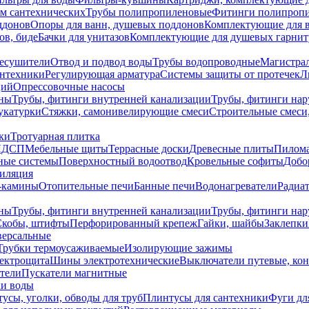
ем сантехнических
Трубы полипропиленовые
Фитинги полипроп
ддонов
Опоры для ванн, душевых поддонов
Комплектующие для 
ов, биде
Бачки для унитазов
Комплектующие для душевых гарнит
есушители
Отвод и подвод воды
Трубы водопроводные
Магистрал
антехники
Регулирующая арматура
Системы защиты от протечек
Л
ций
Опрессовочные насосы
ны
Трубы, фитинги внутренней канализации
Трубы, фитинги на
катурки
Стяжки, самонивелирующие смеси
Строительные смеси,
ки
Тротуарная плитка
ЛДСП
Мебельные щиты
Террасные доски
Древесные плиты
Пилом
ные системы
Поверхностный водоотвод
Кровельные софиты
Добо
тиляция
-камины
Отопительные печи
Банные печи
Водонагреватели
Радиат
ны
Трубы, фитинги внутренней канализации
Трубы, фитинги на
Скобы, штифты
Перфорированный крепеж
Гайки, шайбы
Заклепки
ерсальные
Трубки термоусаживаемые
Изолирующие зажимы
лектрощита
Шины электротехнические
Выключатели путевые, ко
атели
Пускатели магнитные
ки воды
усы, уголки, обводы для труб
Плинтусы для сантехники
Фуги дл