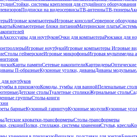
студии
Стойки, системы крепления для студийного оборудования
елевизоров
Подписки на видеосервисы
ТВ-антенны
ТВ-тюнеры
Ак
теры
Игровые компьютеры
Игровые консоли
Серверное оборудов
карты
Компьютерные блоки питания
Материнские платы
Системы
накопителей
ов
Аксессуары для ноутбуков
Очки для компьютера
Рюкзаки для но
контроллеры
Игровые ноутбуки
Игровые компьютеры
Игровые ви
ие
Столы геймерские
Игровые микрофоны
Игровая мультимедиа 
ониторов
диски
Карты памяти
Сетевые накопители
Картридеры
Оптические
иваны П-образные
Кухонные уголки, диваны
Диваны модульные
 для ноутбуков
тумбы в прихожую
Комоды, тумбы для ванной
Пеленальные стол
ьютерные
Детские столы
Туалетные столики
Журнальные столы
Са
денные группы
Столы-книги
ухни
уреты барные
Кухонный гарнитур
Кухонные модули
Кухонные угол
ры
Детские кроватки-трансформеры
Столы-трансформеры
ки, секции
Полки, стеллажи, системы хранения
Стулья, кресла
Ко
емы хранения в прихожую
Вешалки, подставки для зонтов
Банкет