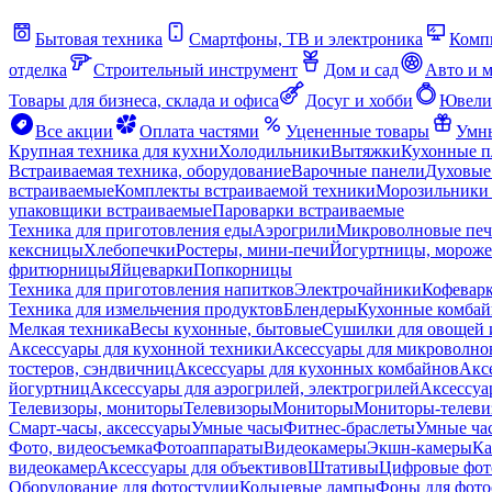
Бытовая техника
Смартфоны, ТВ и электроника
Комп
отделка
Строительный инструмент
Дом и сад
Авто и 
Товары для бизнеса, склада и офиса
Досуг и хобби
Ювели
Все акции
Оплата частями
Уцененные товары
Умны
Крупная техника для кухни
Холодильники
Вытяжки
Кухонные 
Встраиваемая техника, оборудование
Варочные панели
Духовые
встраиваемые
Комплекты встраиваемой техники
Морозильники 
упаковщики встраиваемые
Пароварки встраиваемые
Техника для приготовления еды
Аэрогрили
Микроволновые пе
кексницы
Хлебопечки
Ростеры, мини-печи
Йогуртницы, морож
фритюрницы
Яйцеварки
Попкорницы
Техника для приготовления напитков
Электрочайники
Кофевар
Техника для измельчения продуктов
Блендеры
Кухонные комбай
Мелкая техника
Весы кухонные, бытовые
Сушилки для овощей 
Аксессуары для кухонной техники
Аксессуары для микроволно
тостеров, сэндвичниц
Аксессуары для кухонных комбайнов
Акс
йогуртниц
Аксессуары для аэрогрилей, электрогрилей
Аксессуа
Телевизоры, мониторы
Телевизоры
Мониторы
Мониторы-телеви
Смарт-часы, аксессуары
Умные часы
Фитнес-браслеты
Умные ча
Фото, видеосъемка
Фотоаппараты
Видеокамеры
Экшн-камеры
Ка
видеокамер
Аксессуары для объективов
Штативы
Цифровые фот
Оборудование для фотостудии
Кольцевые лампы
Фоны для фото