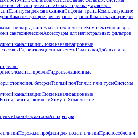
иленовые
Расширительные баки, гидроаккумуляторы
ванн
Плинтусы для сантехники
Сифоны, трапы
Комплектующие
уров
Комплектующие для сифонов, трапов
Комплектующие для
ьные фильтры, системы сантехнические
Комплектующие для
юки сантехнические
Аксессуары для магистральных фильтров,
ружной канализации
Люки канализационные
 составы
Гидроизоляционные смеси
Грунтовки
Добавки для
атериалы
рные элементы кровли
Гидроизоляционные
оры отопления, батареи
Теплый пол
Теплые плинтусы
Системы
ружной канализации
Люки канализационные
Болты, винты, шпильки
Хомуты
Химические
нцевые
Трансформаторы
Аппаратура
я плитки
Порожки, профили для пола и плитки
Приспособления