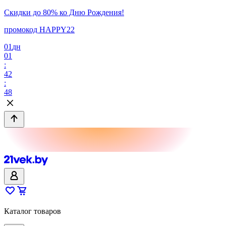
Скидки до 80% ко Дню Рождения!
промокод HAPPY22
01
дн
01
:
42
:
48
Каталог товаров