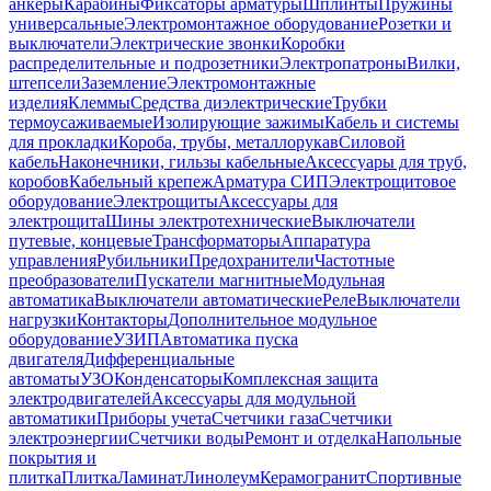
анкеры
Карабины
Фиксаторы арматуры
Шплинты
Пружины
универсальные
Электромонтажное оборудование
Розетки и
выключатели
Электрические звонки
Коробки
распределительные и подрозетники
Электропатроны
Вилки,
штепсели
Заземление
Электромонтажные
изделия
Клеммы
Средства диэлектрические
Трубки
термоусаживаемые
Изолирующие зажимы
Кабель и системы
для прокладки
Короба, трубы, металлорукав
Силовой
кабель
Наконечники, гильзы кабельные
Аксессуары для труб,
коробов
Кабельный крепеж
Арматура СИП
Электрощитовое
оборудование
Электрощиты
Аксессуары для
электрощита
Шины электротехнические
Выключатели
путевые, концевые
Трансформаторы
Аппаратура
управления
Рубильники
Предохранители
Частотные
преобразователи
Пускатели магнитные
Модульная
автоматика
Выключатели автоматические
Реле
Выключатели
нагрузки
Контакторы
Дополнительное модульное
оборудование
УЗИП
Автоматика пуска
двигателя
Дифференциальные
автоматы
УЗО
Конденсаторы
Комплексная защита
электродвигателей
Аксессуары для модульной
автоматики
Приборы учета
Счетчики газа
Счетчики
электроэнергии
Счетчики воды
Ремонт и отделка
Напольные
покрытия и
плитка
Плитка
Ламинат
Линолеум
Керамогранит
Спортивные