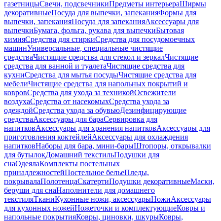
газетницы
Свечи, подсвечники
Предметы интерьера
Ширмы
декоративные
Посуда для выпечки, запекания
Формы для
выпечки, запекания
Посуда для запекания
Аксессуары для
выпечки
Бумага, фольга, рукава для выпечки
Бытовая
химия
Средства для стирки
Средства для посудомоечных
машин
Универсальные, специальные чистящие
средства
Чистящие средства для стекол и зеркал
Чистящие
средства для ванной и туалета
Чистящие средства для
кухни
Средства для мытья посуды
Чистящие средства для
мебели
Чистящие средства для напольных покрытий и
ковров
Средства для ухода за техникой
Освежители
воздуха
Средства от насекомых
Средства ухода за
одеждой
Средства ухода за обувью
Дезинфицирующие
средства
Аксессуары для бара
Сервировка для
напитков
Аксессуары для хранения напитков
Аксессуары для
приготовления коктейлей
Аксессуары для охлаждения
напитков
Наборы для бара, мини-бары
Штопоры, открывалки
для бутылок
Домашний текстиль
Подушки для
сна
Одеяла
Комплекты постельных
принадлежностей
Постельное белье
Пледы,
покрывала
Полотенца
Скатерти
Подушки декоративные
Маски,
беруши для сна
Наполнители для домашнего
текстиля
Ткани
Кухонные ножи, аксессуары
Ножи
Аксессуары
для кухонных ножей
Ножеточки и комплектующие
Ковры и
напольные покрытия
Ковры, циновки, шкуры
Ковры,