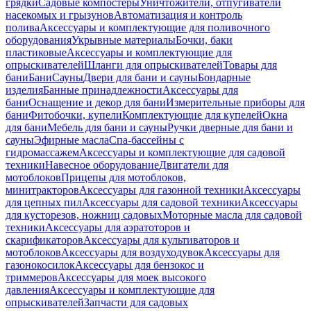
грядки
Садовые компостеры
Уничтожители, отпугиватели
насекомых и грызунов
Автоматизация и контроль
полива
Аксессуары и комплектующие для поливочного
оборудования
Укрывные материалы
Бочки, баки
пластиковые
Аксессуары и комплектующие для
опрыскивателей
Шланги для опрыскивателей
Товары для
бани
Бани
Сауны
Двери для бани и сауны
Бондарные
изделия
Банные принадлежности
Аксессуары для
бани
Оснащение и декор для бани
Измерительные приборы для
бани
Фитобочки, купели
Комплектующие для купелей
Окна
для бани
Мебель для бани и сауны
Ручки дверные для бани и
сауны
Эфирные масла
Спа-бассейны с
гидромассажем
Аксессуары и комплектующие для садовой
техники
Навесное оборудование
Двигатели для
мотоблоков
Прицепы для мотоблоков,
минитракторов
Аксессуары для газонной техники
Аксессуары
для цепных пил
Аксессуары для садовой техники
Аксессуары
для кусторезов, ножниц садовых
Моторные масла для садовой
техники
Аксессуары для аэратоторов и
скарификаторов
Аксессуары для культиваторов и
мотоблоков
Аксессуары для воздуходувок
Аксессуары для
газонокосилок
Аксессуары для бензокос и
триммеров
Аксессуары для моек высокого
давления
Аксессуары и комплектующие для
опрыскивателей
Запчасти для садовых