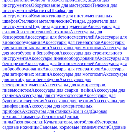
инструментов
Оборудование для мастерской
Тележки для
инструментов
Магниты
Шкафы для
инструментов
Комплектующие для инструментальных
шкафов
Стеллажи металлические
Стенды, держатели для
инструментов
Поддоны для инструментов
Аксессуары для
силовой и строительной техники
Аксессуары для
бензорезов
Аксессуары для бетоносмесителей
Аксессуары для
виброоборудования
Аксессуары для генераторов
Аксессуары
для затирочных машин
Аксессуары для мотопомп
Аксессуары
для мотобуров и бензобуров
Аксессуары для строительного
инструмента
Аксессуары пневмооборудования
Аксессуары для
бензорезов
Аксессуары для бетоносмесителей
Аксессуары для
виброоборудования
Аксессуары для генераторов
Аксессуары
для затирочных машин
Аксессуары для мотопомп
Аксессуары
для мотобуров и бензобуров
Аксессуары для
электроинструмента
Аксессуары для компрессоров,
пневмосистем
Аксессуары для сварки, пайки
Аксессуары для
станков
Аксессуары для стружкоотсосов
Аксессуары для
бурения и сверления
Аксессуары для резания
Аксессуары для
шлифования
Аксессуары для измерительных
приборов
Аксессуары для станков
Дом и сад
Садовая
техника
Триммеры, бензокосы
Цепные
пилы
Газонокосилки
Культиваторы, мотоблоки
Кусторезы,
садовые ножницы
Садовые, кормовые измельчители
Садовые