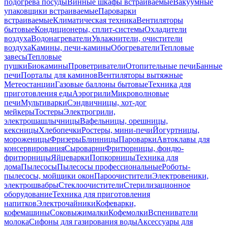
подогрева посуды
Винные шкафы встраиваемые
Вакуумные
упаковщики встраиваемые
Пароварки
встраиваемые
Климатическая техника
Вентиляторы
бытовые
Кондиционеры, сплит-системы
Охладители
воздуха
Водонагреватели
Увлажнители, очистители
воздуха
Камины, печи-камины
Обогреватели
Тепловые
завесы
Тепловые
пушки
Биокамины
Проветриватели
Отопительные печи
Банные
печи
Порталы для каминов
Вентиляторы вытяжные
Метеостанции
Газовые баллоны бытовые
Техника для
приготовления еды
Аэрогрили
Микроволновые
печи
Мультиварки
Сэндвичницы, хот-дог
мейкеры
Тостеры
Электрогрили,
электрошашлычницы
Вафельницы, орешницы,
кексницы
Хлебопечки
Ростеры, мини-печи
Йогуртницы,
мороженицы
Фризеры
Блинницы
Пароварки
Автоклавы для
консервирования
Сыроварни
Фритюрницы, фондю-
фритюрницы
Яйцеварки
Попкорницы
Техника для
дома
Пылесосы
Пылесосы профессиональные
Роботы-
пылесосы, мойщики окон
Пароочистители
Электровеники,
электрошвабры
Стеклоочистители
Стерилизационное
оборудование
Техника для приготовления
напитков
Электрочайники
Кофеварки,
кофемашины
Соковыжималки
Кофемолки
Вспениватели
молока
Сифоны для газирования воды
Аксессуары для