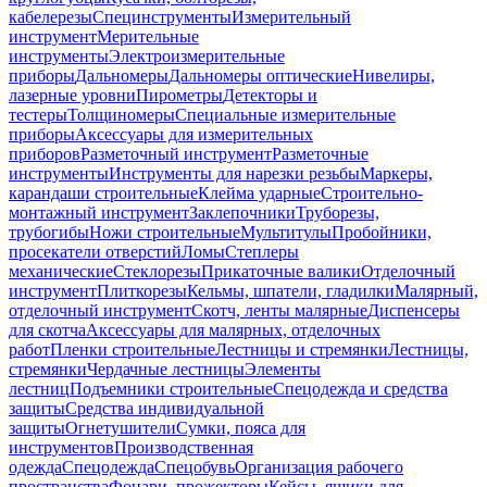
кабелерезы
Специнструменты
Измерительный
инструмент
Мерительные
инструменты
Электроизмерительные
приборы
Дальномеры
Дальномеры оптические
Нивелиры,
лазерные уровни
Пирометры
Детекторы и
тестеры
Толщиномеры
Специальные измерительные
приборы
Аксессуары для измерительных
приборов
Разметочный инструмент
Разметочные
инструменты
Инструменты для нарезки резьбы
Маркеры,
карандаши строительные
Клейма ударные
Строительно-
монтажный инструмент
Заклепочники
Труборезы,
трубогибы
Ножи строительные
Мультитулы
Пробойники,
просекатели отверстий
Ломы
Степлеры
механические
Стеклорезы
Прикаточные валики
Отделочный
инструмент
Плиткорезы
Кельмы, шпатели, гладилки
Малярный,
отделочный инструмент
Скотч, ленты малярные
Диспенсеры
для скотча
Аксессуары для малярных, отделочных
работ
Пленки строительные
Лестницы и стремянки
Лестницы,
стремянки
Чердачные лестницы
Элементы
лестниц
Подъемники строительные
Спецодежда и средства
защиты
Средства индивидуальной
защиты
Огнетушители
Сумки, пояса для
инструментов
Производственная
одежда
Спецодежда
Спецобувь
Организация рабочего
пространства
Фонари, прожекторы
Кейсы, ящики для