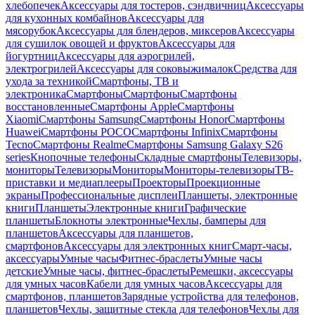
хлебопечек
Аксессуары для тостеров, сэндвичниц
Аксессуары
для кухонных комбайнов
Аксессуары для
мясорубок
Аксессуары для блендеров, миксеров
Аксессуары
для сушилок овощей и фруктов
Аксессуары для
йогуртниц
Аксессуары для аэрогрилей,
электрогрилей
Аксессуары для соковыжималок
Средства для
ухода за техникой
Смартфоны, ТВ и
электроника
Смартфоны
Смартфоны
Смартфоны
восстановленные
Смартфоны Apple
Смартфоны
Xiaomi
Смартфоны Samsung
Смартфоны Honor
Смартфоны
Huawei
Смартфоны POCO
Смартфоны Infinix
Смартфоны
Tecno
Смартфоны Realme
Смартфоны Samsung Galaxy S26
series
Кнопочные телефоны
Складные смартфоны
Телевизоры,
мониторы
Телевизоры
Мониторы
Мониторы-телевизоры
ТВ-
приставки и медиаплееры
Проекторы
Проекционные
экраны
Профессиональные дисплеи
Планшеты, электронные
книги
Планшеты
Электронные книги
Графические
планшеты
Блокноты электронные
Чехлы, бамперы для
планшетов
Аксессуары для планшетов,
смартфонов
Аксессуары для электронных книг
Смарт-часы,
аксессуары
Умные часы
Фитнес-браслеты
Умные часы
детские
Умные часы, фитнес-браслеты
Ремешки, аксессуары
для умных часов
Кабели для умных часов
Аксессуары для
смартфонов, планшетов
Зарядные устройства для телефонов,
планшетов
Чехлы, защитные стекла для телефонов
Чехлы для