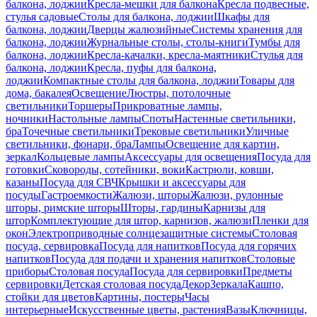
балкона, лоджии
Кресла-мешки для балкона
Кресла подвесные,
стулья садовые
Столы для балкона, лоджии
Шкафы для
балкона, лоджии
Дверцы жалюзийные
Системы хранения для
балкона, лоджии
Журнальные столы, столы-книги
Тумбы для
балкона, лоджии
Кресла-качалки, кресла-маятники
Стулья для
балкона, лоджии
Кресла, пуфы для балкона,
лоджии
Компактные столы для балкона, лоджии
Товары для
дома, бакалея
Освещение
Люстры, потолочные
светильники
Торшеры
Прикроватные лампы,
ночники
Настольные лампы
Споты
Настенные светильники,
бра
Точечные светильники
Трековые светильники
Уличные
светильники, фонари, бра
Лампы
Освещение для картин,
зеркал
Кольцевые лампы
Аксессуары для освещения
Посуда для
готовки
Сковороды, сотейники, воки
Кастрюли, ковши,
казаны
Посуда для СВЧ
Крышки и аксессуары для
посуды
Гастроемкости
Жалюзи, шторы
Жалюзи, рулонные
шторы, римские шторы
Шторы, гардины
Карнизы для
штор
Комплектующие для штор, карнизов, жалюзи
Пленки для
окон
Электроприводные солнцезащитные системы
Столовая
посуда, сервировка
Посуда для напитков
Посуда для горячих
напитков
Посуда для подачи и хранения напитков
Столовые
приборы
Столовая посуда
Посуда для сервировки
Предметы
сервировки
Детская столовая посуда
Декор
Зеркала
Кашпо,
стойки для цветов
Картины, постеры
Часы
интерьерные
Искусственные цветы, растения
Вазы
Ключницы,