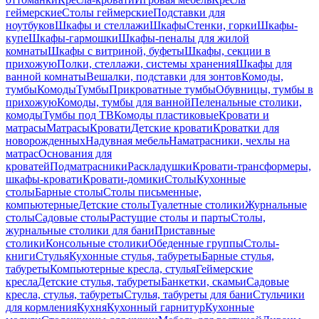
геймерские
Столы геймерские
Подставки для
ноутбуков
Шкафы и стеллажи
Шкафы
Стенки, горки
Шкафы-
купе
Шкафы-гармошки
Шкафы-пеналы для жилой
комнаты
Шкафы с витриной, буфеты
Шкафы, секции в
прихожую
Полки, стеллажи, системы хранения
Шкафы для
ванной комнаты
Вешалки, подставки для зонтов
Комоды,
тумбы
Комоды
Тумбы
Прикроватные тумбы
Обувницы, тумбы в
прихожую
Комоды, тумбы для ванной
Пеленальные столики,
комоды
Тумбы под ТВ
Комоды пластиковые
Кровати и
матрасы
Матрасы
Кровати
Детские кровати
Кроватки для
новорожденных
Надувная мебель
Наматрасники, чехлы на
матрас
Основания для
кроватей
Подматрасники
Раскладушки
Кровати-трансформеры,
шкафы-кровати
Кровати-домики
Столы
Кухонные
столы
Барные столы
Столы письменные,
компьютерные
Детские столы
Туалетные столики
Журнальные
столы
Садовые столы
Растущие столы и парты
Столы,
журнальные столики для бани
Приставные
столики
Консольные столики
Обеденные группы
Столы-
книги
Стулья
Кухонные стулья, табуреты
Барные стулья,
табуреты
Компьютерные кресла, стулья
Геймерские
кресла
Детские стулья, табуреты
Банкетки, скамьи
Садовые
кресла, стулья, табуреты
Стулья, табуреты для бани
Стульчики
для кормления
Кухня
Кухонный гарнитур
Кухонные