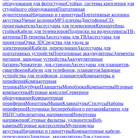
оборудования для фотостудии
Стойки, системы крепления для
студийного оборудования
Портативная
аудиотехника
Наушники и гарнитуры
Портативные колонки,
акустика
Умные колонки
MP3-плееры
Диктофоны
CD-
проигрыватели
Аксессуары для телевизоров
Кронштейны,
стойки
Кабели для телевизоров
Подписки на видеосервисы
ТВ-
антенны
ТВ-тюнеры
Аксессуары для ТВ
Аксессуары для
проектора
Очки 3D
Средства для ухода за
электроникой
Кабели, переходники
Аксессуары для
портативных устройств
Портативные аккумуляторы
Элементы
питания, зарядные устройства
Аккумуляторные
батареи
Держатели, док-станции
Аксессуары для планшетов,
смартфонов
Кабели для телефонов, планшетов
Зарядные
устройства для телефонов, планшетов
Компьютеры и
периферия
Компьютерная
техника
Ноутбуки
Планшеты
Моноблоки
Компьютеры
Игровые
компьютеры
Игровые консоли
Серверное
оборудование
Компьютерная
периферия
Мониторы
Мыши
Клавиатуры
Стилусы
Наборы
периферии
Источники бесперебойного питания
Батареи для
ИБП
Стабилизаторы напряжения
Инверторы
напряжения
Сетевые фильтры, удлинители
Веб-
камеры
Игровые контроллеры
Мультимедиа
акустика
Наушники и гарнитуры
Компьютерные кабели,
переходники
Зарядные, аккумуляторы
Док-станции,