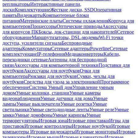
репликаторы
Интерактивные панели,
доски
Комплектующие
Жесткие диски, SSD
Оперативная
память
Видеокарты
Компьютерные блоки
питания
Материнские платы
Системы охлаждения
Корпуса для
компьютеров
Процессоры
Оптические приводы
Аксессуары
для корпусов ПК
Боксы, док-станции для накопителей
Сетевое
оборудование
Маршрутизаторы, DSL-модемы
Wi-Fi точки
доступа, усилители сигнала
Беспроводные
адаптеры
Коммутаторы
Сетевые адаптеры
Powerline
Сетевые
комплектующие
IP-телефония
Медиаконвертеры
Кабели,
переходники сетевые
Антенны для беспроводной
связи
Аксессуары для компьютерной техники
Подставки для
ноутбуков
Аксессуары для ноутбуков
Очки для
компьютера
Рюкзаки для ноутбуков
Сумки, чехлы для
ноутбуков
Средства для ухода за электроникой
Программное
обеспечение
Система Умный дом
Управление умным
домом
Умные колонки, станции
Умные камеры
видеонаблюдения
Умные датчики для дома
Умные
лампы
Умные выключатели
Умные розетки
Умные
светильники
Умные светодиодные ленты
Умные реле
Умные
замки
Умные домофоны
Умные карнизы
Умные
терморегуляторы
Игровая зона
Игровые приставки
Игры для
приставок
Игровые контроллеры
Игровые ноутбуки
Игровые
компьютеры
Игровые видеокарты
Игровые мониторы
Игровые
телевизоры
Игровые мыши
Игровые клавиатуры
Игровые