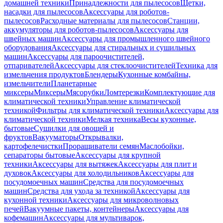
домашней техники
Принадлежности для пылесосов
Щетки,
насадки для пылесосов
Аксессуары для роботов-
пылесосов
Расходные материалы для пылесосов
Станции,
аккумуляторы для роботов-пылесосов
Аксессуары для
швейных машин
Аксессуары для промышленного швейного
оборудования
Аксессуары для стиральных и сушильных
машин
Аксессуары для пароочистителей,
отпаривателей
Аксессуары для стеклоочистителей
Техника для
измельчения продуктов
Блендеры
Кухонные комбайны,
измельчители
Планетарные
миксеры
Миксеры
Мясорубки
Ломтерезки
Комплектующие для
климатической техники
Управление климатической
техникой
Фильтры для климатической техники
Аксессуары для
климатической техники
Мелкая техника
Весы кухонные,
бытовые
Сушилки для овощей и
фруктов
Вакууматоры
Открывалки,
картофелечистки
Проращиватели семян
Маслобойки,
сепараторы бытовые
Аксессуары для крупной
техники
Аксессуары для вытяжек
Аксессуары для плит и
духовок
Аксессуары для холодильников
Аксессуары для
посудомоечных машин
Средства для посудомоечных
машин
Средства для ухода за техникой
Аксессуары для
кухонной техники
Аксессуары для микроволновых
печей
Вакуумные пакеты, контейнеры
Аксессуары для
кофемашин
Аксессуары для мультиварок,