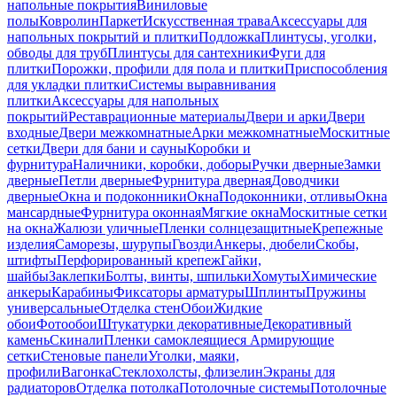
напольные покрытия
Виниловые
полы
Ковролин
Паркет
Искусственная трава
Аксессуары для
напольных покрытий и плитки
Подложка
Плинтусы, уголки,
обводы для труб
Плинтусы для сантехники
Фуги для
плитки
Порожки, профили для пола и плитки
Приспособления
для укладки плитки
Системы выравнивания
плитки
Аксессуары для напольных
покрытий
Реставрационные материалы
Двери и арки
Двери
входные
Двери межкомнатные
Арки межкомнатные
Москитные
сетки
Двери для бани и сауны
Коробки и
фурнитура
Наличники, коробки, доборы
Ручки дверные
Замки
дверные
Петли дверные
Фурнитура дверная
Доводчики
дверные
Окна и подоконники
Окна
Подоконники, отливы
Окна
мансардные
Фурнитура оконная
Мягкие окна
Москитные сетки
на окна
Жалюзи уличные
Пленки солнцезащитные
Крепежные
изделия
Саморезы, шурупы
Гвозди
Анкеры, дюбели
Скобы,
штифты
Перфорированный крепеж
Гайки,
шайбы
Заклепки
Болты, винты, шпильки
Хомуты
Химические
анкеры
Карабины
Фиксаторы арматуры
Шплинты
Пружины
универсальные
Отделка стен
Обои
Жидкие
обои
Фотообои
Штукатурки декоративные
Декоративный
камень
Скинали
Пленки самоклеящиеся
Армирующие
сетки
Стеновые панели
Уголки, маяки,
профили
Вагонка
Стеклохолсты, флизелин
Экраны для
радиаторов
Отделка потолка
Потолочные системы
Потолочные