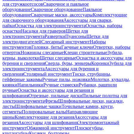
для стружкоотсосов
Сварочное и паяльное
оборудование
Сварочное оборудование
Паяльное
оборудование
Сварочные маски, аксессуары
Комплектующие
для сварочного оборудования
Аксессуары для сварки,
пайки
Оснастка для электроинструмента
Оснастка, наборы
оснастки
Насадки для граверов
Щетки для
электроинструмента
Развертки
Пуансоны
Щетки для
электродвигателей
Слесарный инструмент
Наборы
инструментов
Головки, биты
Гаечные ключи
Отвертки, наборы
отверток
Ножницы слесарные
Клещи строительные
Зубила,
керны, выколотки
Щетки слесарные
Оснастка и аксессуары для
бурения и сверления
Сверла, буры, зенкеры
Коронки
Зубила для
электроинструмента
Аксессуары для бурения и
сверления
Столярный инструмент
Тиски, струбцины,
гейферные зажимы
Ручные пилы, ножовки
Молотки, кувалды,
киянки
Напильники
Ручные стамески
Рубанки, рашпили
ручные
Оснастка и аксессуары для резания и
шлифования
Отрезные, пильные диски
Пильные полотна для
электроинструмента
Фрезы
Шлифовальные диски, насадки,
листы
Шлифовальные чашки
Точильные камни, круги,
сегменты
Полировальные валы
Направляющие
шины
Комплектующие для резания
Аксессуары для
резания
Аксессуары для шлифования
Электромонтажный
инструмент
Обжимной инструмент
Плоскогубцы,
круглогубцы
Кусачки, болторезы,