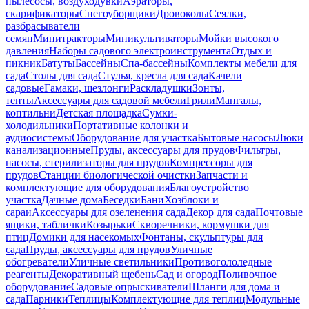
пылесосы, воздуходувки
Аэраторы,
скарификаторы
Снегоуборщики
Дровоколы
Сеялки,
разбрасыватели
семян
Минитракторы
Миникультиваторы
Мойки высокого
давления
Наборы садового электроинструмента
Отдых и
пикник
Батуты
Бассейны
Спа-бассейны
Комплекты мебели для
сада
Столы для сада
Стулья, кресла для сада
Качели
садовые
Гамаки, шезлонги
Раскладушки
Зонты,
тенты
Аксессуары для садовой мебели
Грили
Мангалы,
коптильни
Детская площадка
Сумки-
холодильники
Портативные колонки и
аудиосистемы
Оборудование для участка
Бытовые насосы
Люки
канализационные
Пруды, аксессуары для прудов
Фильтры,
насосы, стерилизаторы для прудов
Компрессоры для
прудов
Станции биологической очистки
Запчасти и
комплектующие для оборудования
Благоустройство
участка
Дачные дома
Беседки
Бани
Хозблоки и
сараи
Аксессуары для озеленения сада
Декор для сада
Почтовые
ящики, таблички
Козырьки
Скворечники, кормушки для
птиц
Домики для насекомых
Фонтаны, скульптуры для
сада
Пруды, аксессуары для прудов
Уличные
обогреватели
Уличные светильники
Противогололедные
реагенты
Декоративный щебень
Сад и огород
Поливочное
оборудование
Садовые опрыскиватели
Шланги для дома и
сада
Парники
Теплицы
Комплектующие для теплиц
Модульные