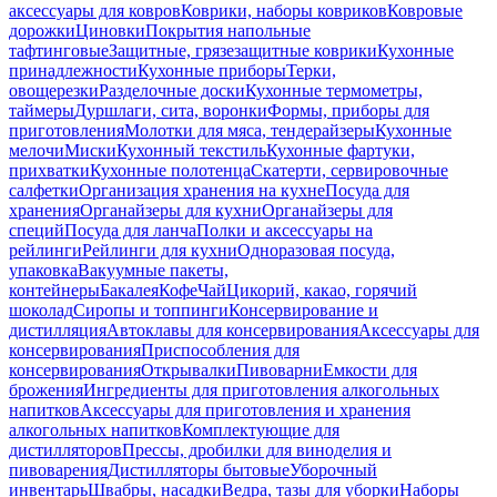
аксессуары для ковров
Коврики, наборы ковриков
Ковровые
дорожки
Циновки
Покрытия напольные
тафтинговые
Защитные, грязезащитные коврики
Кухонные
принадлежности
Кухонные приборы
Терки,
овощерезки
Разделочные доски
Кухонные термометры,
таймеры
Дуршлаги, сита, воронки
Формы, приборы для
приготовления
Молотки для мяса, тендерайзеры
Кухонные
мелочи
Миски
Кухонный текстиль
Кухонные фартуки,
прихватки
Кухонные полотенца
Скатерти, сервировочные
салфетки
Организация хранения на кухне
Посуда для
хранения
Органайзеры для кухни
Органайзеры для
специй
Посуда для ланча
Полки и аксессуары на
рейлинги
Рейлинги для кухни
Одноразовая посуда,
упаковка
Вакуумные пакеты,
контейнеры
Бакалея
Кофе
Чай
Цикорий, какао, горячий
шоколад
Сиропы и топпинги
Консервирование и
дистилляция
Автоклавы для консервирования
Аксессуары для
консервирования
Приспособления для
консервирования
Открывалки
Пивоварни
Емкости для
брожения
Ингредиенты для приготовления алкогольных
напитков
Аксессуары для приготовления и хранения
алкогольных напитков
Комплектующие для
дистилляторов
Прессы, дробилки для виноделия и
пивоварения
Дистилляторы бытовые
Уборочный
инвентарь
Швабры, насадки
Ведра, тазы для уборки
Наборы