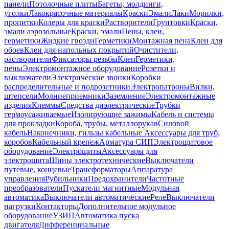
панели
Потолочные плиты
Багеты, молдинги,
уголки
Лакокрасочные материалы
Краски
Эмали
Лаки
Морилки,
пропитки
Колеры для краски
Растворители
Грунтовки
Краски,
эмали аэрозольные
Краски, эмали
Пены, клеи,
герметики
Жидкие гвозди
Герметики
Монтажная пена
Клеи для
обоев
Клеи для напольных покрытий
Очистители,
растворители
Фиксаторы резьбы
Клеи
Герметики,
пены
Электромонтажное оборудование
Розетки и
выключатели
Электрические звонки
Коробки
распределительные и подрозетники
Электропатроны
Вилки,
штепсели
Молниеприемники
Заземление
Электромонтажные
изделия
Клеммы
Средства диэлектрические
Трубки
термоусаживаемые
Изолирующие зажимы
Кабель и системы
для прокладки
Короба, трубы, металлорукав
Силовой
кабель
Наконечники, гильзы кабельные
Аксессуары для труб,
коробов
Кабельный крепеж
Арматура СИП
Электрощитовое
оборудование
Электрощиты
Аксессуары для
электрощита
Шины электротехнические
Выключатели
путевые, концевые
Трансформаторы
Аппаратура
управления
Рубильники
Предохранители
Частотные
преобразователи
Пускатели магнитные
Модульная
автоматика
Выключатели автоматические
Реле
Выключатели
нагрузки
Контакторы
Дополнительное модульное
оборудование
УЗИП
Автоматика пуска
двигателя
Дифференциальные