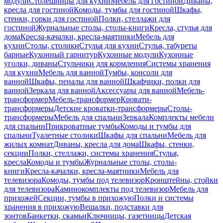
модули
Столешницы для кухни
Мебель для гостиной
Диваны,
кресла для гостиной
Комоды, тумбы для гостиной
Шкафы,
стенки, горки для гостиной
Полки, стеллажи для
гостиной
Журнальные столы, столы-книги
Кресла, стулья для
дома
Кресла-качалки, кресла-маятники
Мебель для
кухни
Столы, столики
Стулья для кухни
Стулья, табуреты
барные
Кухонный гарнитур
Кухонные модули
Кухонные
уголки, диваны
Стульчики для кормления
Системы хранения
для кухни
Мебель для ванной
Тумбы, консоли для
ванной
Шкафы, пеналы для ванной
Шкафчики, полки для
ванной
Зеркала для ванной
Аксессуары для ванной
Мебель-
трансформер
Мебель-трансформер
Кровати-
трансформеры
Детские кроватки-трансформеры
Столы-
трансформеры
Мебель для спальни
Зеркала
Комплекты мебели
для спальни
Прикроватные тумбы
Комоды и тумбы для
спальни
Туалетные столики
Шкафы для спальни
Мебель для
жилых комнат
Диваны, кресла для дома
Шкафы, стенки,
секции
Полки, стеллажи, системы хранения
Стулья,
кресла
Комоды и тумбы
Журнальные столы, столы-
книги
Кресла-качалки, кресла-маятники
Мебель для
телевизора
Комоды, тумбы под телевизор
Кронштейны, стойки
для телевизора
Каминокомплекты под телевизор
Мебель для
прихожей
Секции, тумбы в прихожую
Полки и системы
хранения в прихожую
Вешалки, подставки для
зонтов
Банкетки, скамьи
Ключницы, газетницы
Детская