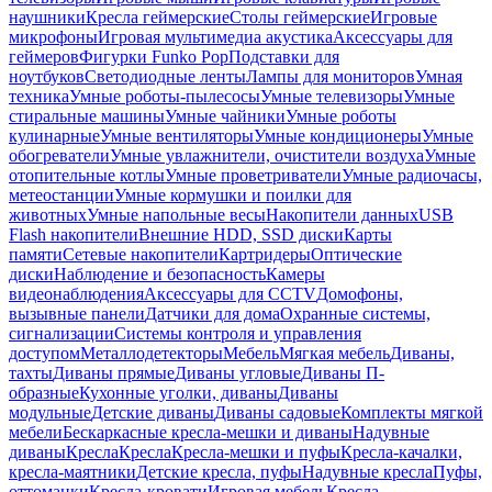
наушники
Кресла геймерские
Столы геймерские
Игровые
микрофоны
Игровая мультимедиа акустика
Аксессуары для
геймеров
Фигурки Funko Pop
Подставки для
ноутбуков
Светодиодные ленты
Лампы для мониторов
Умная
техника
Умные роботы-пылесосы
Умные телевизоры
Умные
стиральные машины
Умные чайники
Умные роботы
кулинарные
Умные вентиляторы
Умные кондиционеры
Умные
обогреватели
Умные увлажнители, очистители воздуха
Умные
отопительные котлы
Умные проветриватели
Умные радиочасы,
метеостанции
Умные кормушки и поилки для
животных
Умные напольные весы
Накопители данных
USB
Flash накопители
Внешние HDD, SSD диски
Карты
памяти
Сетевые накопители
Картридеры
Оптические
диски
Наблюдение и безопасность
Камеры
видеонаблюдения
Аксессуары для CCTV
Домофоны,
вызывные панели
Датчики для дома
Охранные системы,
сигнализации
Системы контроля и управления
доступом
Металлодетекторы
Мебель
Мягкая мебель
Диваны,
тахты
Диваны прямые
Диваны угловые
Диваны П-
образные
Кухонные уголки, диваны
Диваны
модульные
Детские диваны
Диваны садовые
Комплекты мягкой
мебели
Бескаркасные кресла-мешки и диваны
Надувные
диваны
Кресла
Кресла
Кресла-мешки и пуфы
Кресла-качалки,
кресла-маятники
Детские кресла, пуфы
Надувные кресла
Пуфы,
оттоманки
Кресла-кровати
Игровая мебель
Кресла