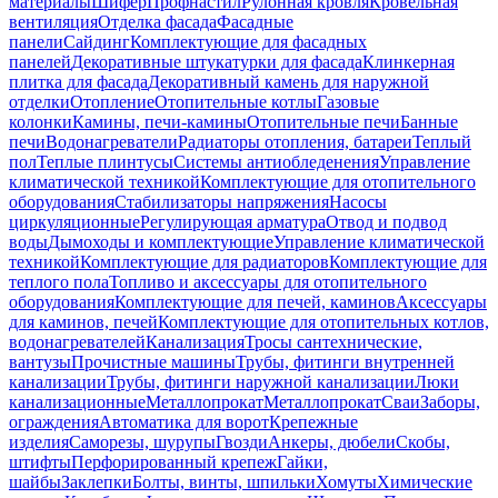
материалы
Шифер
Профнастил
Рулонная кровля
Кровельная
вентиляция
Отделка фасада
Фасадные
панели
Сайдинг
Комплектующие для фасадных
панелей
Декоративные штукатурки для фасада
Клинкерная
плитка для фасада
Декоративный камень для наружной
отделки
Отопление
Отопительные котлы
Газовые
колонки
Камины, печи-камины
Отопительные печи
Банные
печи
Водонагреватели
Радиаторы отопления, батареи
Теплый
пол
Теплые плинтусы
Системы антиобледенения
Управление
климатической техникой
Комплектующие для отопительного
оборудования
Стабилизаторы напряжения
Насосы
циркуляционные
Регулирующая арматура
Отвод и подвод
воды
Дымоходы и комплектующие
Управление климатической
техникой
Комплектующие для радиаторов
Комплектующие для
теплого пола
Топливо и аксессуары для отопительного
оборудования
Комплектующие для печей, каминов
Аксессуары
для каминов, печей
Комплектующие для отопительных котлов,
водонагревателей
Канализация
Тросы сантехнические,
вантузы
Прочистные машины
Трубы, фитинги внутренней
канализации
Трубы, фитинги наружной канализации
Люки
канализационные
Металлопрокат
Металлопрокат
Сваи
Заборы,
ограждения
Автоматика для ворот
Крепежные
изделия
Саморезы, шурупы
Гвозди
Анкеры, дюбели
Скобы,
штифты
Перфорированный крепеж
Гайки,
шайбы
Заклепки
Болты, винты, шпильки
Хомуты
Химические