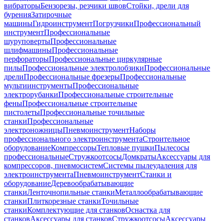
вибраторы
Бензорезы, резчики швов
Стойки, дрели для
бурения
Затирочные
машины
Гидроинструмент
Погрузчики
Профессиональный
инструмент
Профессиональные
шуруповерты
Профессиональные
шлифмашины
Профессиональные
перфораторы
Профессиональные циркулярные
пилы
Профессиональные электролобзики
Профессиональные
дрели
Профессиональные фрезеры
Профессиональные
мультиинструменты
Профессиональные
электрорубанки
Профессиональные строительные
фены
Профессиональные строительные
пистолеты
Профессиональные точильные
станки
Профессиональные
электроножницы
Пневмоинструмент
Наборы
профессионального электроинструмента
Строительное
оборудование
Компрессоры
Тепловые пушки
Пылесосы
профессиональные
Стружкоотсосы
Домкраты
Аксессуары для
компрессоров, пневмосистем
Системы пылеудаления для
электроинструмента
Пневмоинструмент
Станки и
оборудование
Деревообрабатывающие
станки
Ленточнопильные станки
Металлообрабатывающие
станки
Плиткорезные станки
Точильные
станки
Комплектующие для станков
Оснастка для
станков
Аксессуары для станков
Стружкоотсосы
Аксессуары