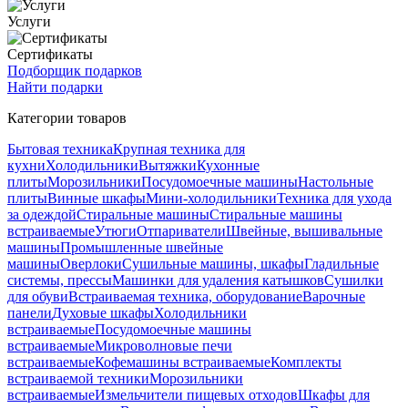
Услуги
Сертификаты
Подборщик подарков
Найти подарки
Категории товаров
Бытовая техника
Крупная техника для
кухни
Холодильники
Вытяжки
Кухонные
плиты
Морозильники
Посудомоечные машины
Настольные
плиты
Винные шкафы
Мини-холодильники
Техника для ухода
за одеждой
Стиральные машины
Стиральные машины
встраиваемые
Утюги
Отпариватели
Швейные, вышивальные
машины
Промышленные швейные
машины
Оверлоки
Сушильные машины, шкафы
Гладильные
системы, прессы
Машинки для удаления катышков
Сушилки
для обуви
Встраиваемая техника, оборудование
Варочные
панели
Духовые шкафы
Холодильники
встраиваемые
Посудомоечные машины
встраиваемые
Микроволновые печи
встраиваемые
Кофемашины встраиваемые
Комплекты
встраиваемой техники
Морозильники
встраиваемые
Измельчители пищевых отходов
Шкафы для