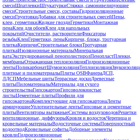
смеси
Шпатлевки
Штукатурки
Стяжки, самонивелирующие
смеси
Строительные смеси, составы
Гидроизоляционные
смеси
Грунтовки
Добавки для строительных смесей
Пены,
клеи, герметики
Жидкие гвозди
Герметики
Монтажная
пена
Клеи для обоев
Клеи для напольных
покрытий
Очистители, растворители
Фиксаторы
резьбы
Клеи
Герметики, пены
Кирпичи, блоки, тротуарная
плитка
Кирпичи
Строительные блоки
Тротуарная
плитка
Изоляционные материалы
Минеральная
вата
Экструдированный пенополистирол
Пенопласт
Пленки,
мембраны
Отражающая теплоизоляция
Гидроизоляционные
ленты
Поликарбонат
Шумоизоляция
Теплоизоляция
Звукоизоляц
плитные и пиломатериалы
Плиты OSB
Фанера
ДСП,
ЛДСП
Мебельные щиты
Террасные доски
Древесные
плиты
Пиломатериалы
Материалы для сухого
строительства
Гипсокартон
Гипсоволокнистые
листы
Цементные плиты
Профили для
гипсокартона
Комплектующие для гипсокартона
Ленты
армирующие
Уплотнительные ленты
Гипсовые и цементные
плиты
Вентиляторы вытяжные
Системы воздуховодов
Решетки
вентиляционные, диффузоры
Кровля и водосток
Черепица и
кровельные материалы
Водосточные системы
Поверхностный
водоотвод
Кровельные софиты
Доборные элементы
кровли
Гидроизоляционные