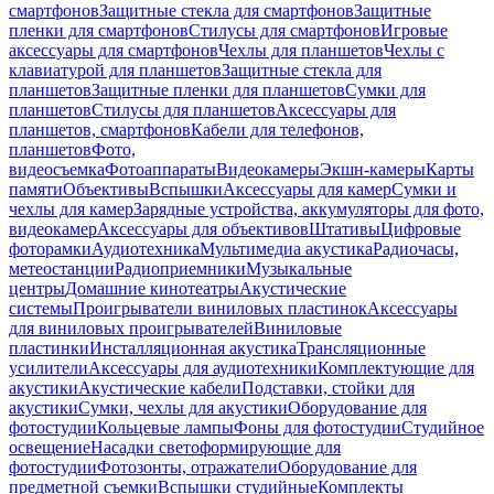
смартфонов
Защитные стекла для смартфонов
Защитные
пленки для смартфонов
Стилусы для смартфонов
Игровые
аксессуары для смартфонов
Чехлы для планшетов
Чехлы с
клавиатурой для планшетов
Защитные стекла для
планшетов
Защитные пленки для планшетов
Сумки для
планшетов
Стилусы для планшетов
Аксессуары для
планшетов, смартфонов
Кабели для телефонов,
планшетов
Фото,
видеосъемка
Фотоаппараты
Видеокамеры
Экшн-камеры
Карты
памяти
Объективы
Вспышки
Аксессуары для камер
Сумки и
чехлы для камер
Зарядные устройства, аккумуляторы для фото,
видеокамер
Аксессуары для объективов
Штативы
Цифровые
фоторамки
Аудиотехника
Мультимедиа акустика
Радиочасы,
метеостанции
Радиоприемники
Музыкальные
центры
Домашние кинотеатры
Акустические
системы
Проигрыватели виниловых пластинок
Аксессуары
для виниловых проигрывателей
Виниловые
пластинки
Инсталляционная акустика
Трансляционные
усилители
Аксессуары для аудиотехники
Комплектующие для
акустики
Акустические кабели
Подставки, стойки для
акустики
Сумки, чехлы для акустики
Оборудование для
фотостудии
Кольцевые лампы
Фоны для фотостудии
Студийное
освещение
Насадки светоформирующие для
фотостудии
Фотозонты, отражатели
Оборудование для
предметной съемки
Вспышки студийные
Комплекты