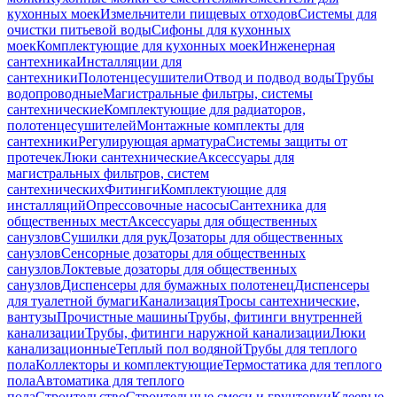
кухонных моек
Измельчители пищевых отходов
Системы для
очистки питьевой воды
Сифоны для кухонных
моек
Комплектующие для кухонных моек
Инженерная
сантехника
Инсталляции для
сантехники
Полотенцесушители
Отвод и подвод воды
Трубы
водопроводные
Магистральные фильтры, системы
сантехнические
Комплектующие для радиаторов,
полотенцесушителей
Монтажные комплекты для
сантехники
Регулирующая арматура
Системы защиты от
протечек
Люки сантехнические
Аксессуары для
магистральных фильтров, систем
сантехнических
Фитинги
Комплектующие для
инсталляций
Опрессовочные насосы
Сантехника для
общественных мест
Аксессуары для общественных
санузлов
Сушилки для рук
Дозаторы для общественных
санузлов
Сенсорные дозаторы для общественных
санузлов
Локтевые дозаторы для общественных
санузлов
Диспенсеры для бумажных полотенец
Диспенсеры
для туалетной бумаги
Канализация
Тросы сантехнические,
вантузы
Прочистные машины
Трубы, фитинги внутренней
канализации
Трубы, фитинги наружной канализации
Люки
канализационные
Теплый пол водяной
Трубы для теплого
пола
Коллекторы и комплектующие
Термостатика для теплого
пола
Автоматика для теплого
пола
Строительство
Строительные смеси и грунтовки
Клеевые