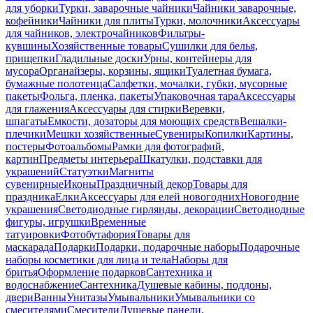
для уборки
Турки, заварочные чайники
Чайники заварочные,
кофейники
Чайники для плиты
Турки, молочники
Аксессуары
для чайников, электрочайников
Фильтры-
кувшины
Хозяйственные товары
Сушилки для белья,
прищепки
Гладильные доски
Урны, контейнеры для
мусора
Органайзеры, корзины, ящики
Туалетная бумага,
бумажные полотенца
Салфетки, мочалки, губки, мусорные
пакеты
Фольга, пленка, пакеты
Упаковочная тара
Аксессуары
для глажения
Аксессуары для стирки
Веревки,
шпагаты
Емкости, дозаторы для моющих средств
Вешалки-
плечики
Мешки хозяйственные
Сувениры
Копилки
Картины,
постеры
Фотоальбомы
Рамки для фотографий,
картин
Предметы интерьера
Шкатулки, подставки для
украшений
Статуэтки
Магниты
сувенирные
Иконы
Праздничный декор
Товары для
праздника
Елки
Аксессуары для елей новогодних
Новогодние
украшения
Светодиодные гирлянды, декорации
Светодиодные
фигуры, игрушки
Временные
татуировки
Фотобутафория
Товары для
маскарада
Подарки
Подарки, подарочные наборы
Подарочные
наборы косметики для лица и тела
Наборы для
бритья
Оформление подарков
Сантехника и
водоснабжение
Сантехника
Душевые кабины, поддоны,
двери
Ванны
Унитазы
Умывальники
Умывальники со
смесителями
Смесители
Душевые панели,