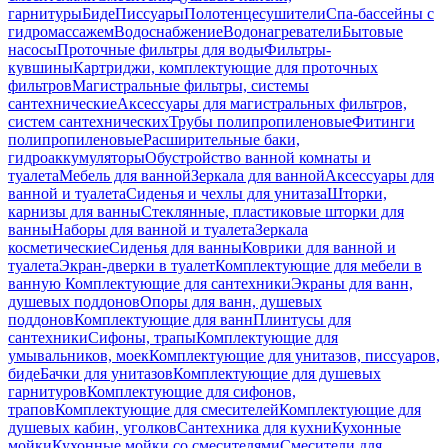
гарнитуры
Биде
Писсуары
Полотенцесушители
Спа-бассейны с
гидромассажем
Водоснабжение
Водонагреватели
Бытовые
насосы
Проточные фильтры для воды
Фильтры-
кувшины
Картриджи, комплектующие для проточных
фильтров
Магистральные фильтры, системы
сантехнические
Аксессуары для магистральных фильтров,
систем сантехнических
Трубы полипропиленовые
Фитинги
полипропиленовые
Расширительные баки,
гидроаккумуляторы
Обустройство ванной комнаты и
туалета
Мебель для ванной
Зеркала для ванной
Аксессуары для
ванной и туалета
Сиденья и чехлы для унитаза
Шторки,
карнизы для ванны
Стеклянные, пластиковые шторки для
ванны
Наборы для ванной и туалета
Зеркала
косметические
Сиденья для ванны
Коврики для ванной и
туалета
Экран-дверки в туалет
Комплектующие для мебели в
ванную
Комплектующие для сантехники
Экраны для ванн,
душевых поддонов
Опоры для ванн, душевых
поддонов
Комплектующие для ванн
Плинтусы для
сантехники
Сифоны, трапы
Комплектующие для
умывальников, моек
Комплектующие для унитазов, писсуаров,
биде
Бачки для унитазов
Комплектующие для душевых
гарнитуров
Комплектующие для сифонов,
трапов
Комплектующие для смесителей
Комплектующие для
душевых кабин, уголков
Сантехника для кухни
Кухонные
мойки
Кухонные мойки со смесителями
Смесители для