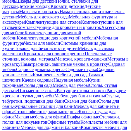
мебель
Шкафы для детской
Полки, стеллажи для
детской
Детские комоды
Кровати детские
Детские
матрасы
Матрасы в кроватку
Наматрасники, защитные чехлы
детские
Мебель для детского сада
Мебельная фурнитура и
аксессуары
Комплектующие для столов
Комплектующие для
стульев
Комплектующие для кроватей и кроваток
Аксессуары
для мебели
Комплектующие для мягкой
мебели
Комплектующие для корпусной мебели
Мебельная
фурнитура
Чехлы для мебели
Системы хранения для
кухни
Товары для безопасности детей
Мебель для самых
маленьких
Кроватки для новорожденных
Пеленальные
столики, комоды, матрасы
Манежи, кровати-манежи
Матрасы в
кроватку
Наматрасники, защитные чехлы в кроватку
Садовая
мебель
Садовые диваны, кресла
Садовые стулья
Садовые,
уличные столы
Комплекты мебели для сада
Гамаки,
шезлонги
Качели садовые
Надувная мебель
Кухни
походные
Столы для сада
Мебель для учебы
Столы, стулья
детские
Письменные столы
Растущие столы и парты
Растущие
кресла и стулья для учебы
Мебель для бани и сауны
Стулья,
табуретки, подставки для бани
Скамьи для бани
Столы для
бани
Журнальные столики для бани
Мебель для кабинета и
офиса
Столы офисные, компьютерные
Кресла, стулья для
офиса
Мягкая мебель для офиса
Шкафы офисные
Стеллажи,
полки для документов
Офисные тумбы
Комплекты мебели для
кабинета
Мебель для лоджии и балкона
Комплекты мебели для