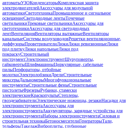
автоматы
УЗО
Конденсаторы
Комплексная защита
электродвигателей
Аксессуары для модульной
автоматики
Светотехника
Промышленное и сигнальное
освещение
Светодиодные ленты
Точечные
светильники
Трековые светильники
Аксессуары для
светотехники
Аксессуары для светодиодных
лент
Вентиляция
Вентиляторы вытяжные
Вентиляторы
канальные
Системы воздуховодов
Решетки вентиляционные,
диффузоры
Проветриватели
Люки
Люки ревизионные
Люки
под плитку
Люки напольные
Люки под
покраску
Строительный
инструмент
Электроинструмент
Шуруповерты,
гайковерты
Шлифмашины
Циркулярные, сабельные
пилы
Перфораторы, отбойные
молотки
Электролобзики
Дрели
Строительные
миксеры
Дальномеры
Многофункциональные
инструменты
Строительные фены
Строительные
пистолеты
Фрезеры
Рубанки, стамески
электрические
Краскопульты
Степлеры,
гвоздезабиватели
Электрические ножницы, резаки
Насадки для
электроинструмента
Аксессуары для
электроинструмента
Аккумуляторы, зарядные устройства для
электроинструмента
Наборы электроинструмента
Силовая и
строительная техника
Бетоносмесители
Генераторы
Тали,
тельферы
Такелаж
Виброплиты, глубинные