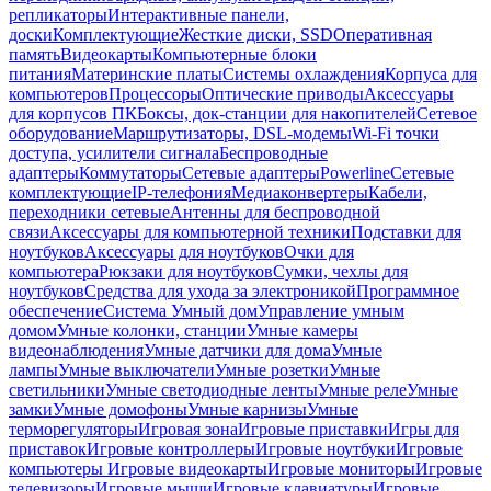
репликаторы
Интерактивные панели,
доски
Комплектующие
Жесткие диски, SSD
Оперативная
память
Видеокарты
Компьютерные блоки
питания
Материнские платы
Системы охлаждения
Корпуса для
компьютеров
Процессоры
Оптические приводы
Аксессуары
для корпусов ПК
Боксы, док-станции для накопителей
Сетевое
оборудование
Маршрутизаторы, DSL-модемы
Wi-Fi точки
доступа, усилители сигнала
Беспроводные
адаптеры
Коммутаторы
Сетевые адаптеры
Powerline
Сетевые
комплектующие
IP-телефония
Медиаконвертеры
Кабели,
переходники сетевые
Антенны для беспроводной
связи
Аксессуары для компьютерной техники
Подставки для
ноутбуков
Аксессуары для ноутбуков
Очки для
компьютера
Рюкзаки для ноутбуков
Сумки, чехлы для
ноутбуков
Средства для ухода за электроникой
Программное
обеспечение
Система Умный дом
Управление умным
домом
Умные колонки, станции
Умные камеры
видеонаблюдения
Умные датчики для дома
Умные
лампы
Умные выключатели
Умные розетки
Умные
светильники
Умные светодиодные ленты
Умные реле
Умные
замки
Умные домофоны
Умные карнизы
Умные
терморегуляторы
Игровая зона
Игровые приставки
Игры для
приставок
Игровые контроллеры
Игровые ноутбуки
Игровые
компьютеры
Игровые видеокарты
Игровые мониторы
Игровые
телевизоры
Игровые мыши
Игровые клавиатуры
Игровые