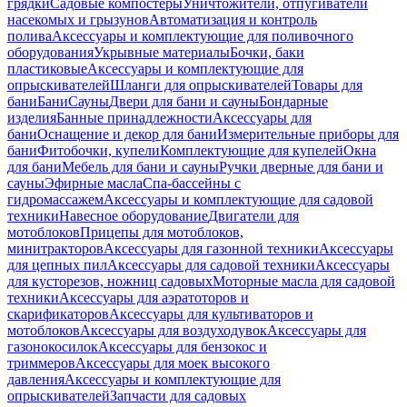
грядки
Садовые компостеры
Уничтожители, отпугиватели
насекомых и грызунов
Автоматизация и контроль
полива
Аксессуары и комплектующие для поливочного
оборудования
Укрывные материалы
Бочки, баки
пластиковые
Аксессуары и комплектующие для
опрыскивателей
Шланги для опрыскивателей
Товары для
бани
Бани
Сауны
Двери для бани и сауны
Бондарные
изделия
Банные принадлежности
Аксессуары для
бани
Оснащение и декор для бани
Измерительные приборы для
бани
Фитобочки, купели
Комплектующие для купелей
Окна
для бани
Мебель для бани и сауны
Ручки дверные для бани и
сауны
Эфирные масла
Спа-бассейны с
гидромассажем
Аксессуары и комплектующие для садовой
техники
Навесное оборудование
Двигатели для
мотоблоков
Прицепы для мотоблоков,
минитракторов
Аксессуары для газонной техники
Аксессуары
для цепных пил
Аксессуары для садовой техники
Аксессуары
для кусторезов, ножниц садовых
Моторные масла для садовой
техники
Аксессуары для аэратоторов и
скарификаторов
Аксессуары для культиваторов и
мотоблоков
Аксессуары для воздуходувок
Аксессуары для
газонокосилок
Аксессуары для бензокос и
триммеров
Аксессуары для моек высокого
давления
Аксессуары и комплектующие для
опрыскивателей
Запчасти для садовых