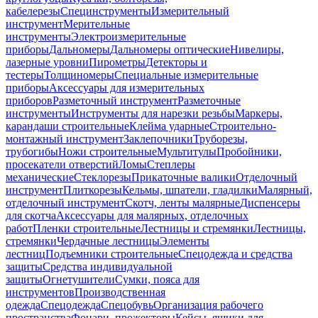
кабелерезы
Специнструменты
Измерительный
инструмент
Мерительные
инструменты
Электроизмерительные
приборы
Дальномеры
Дальномеры оптические
Нивелиры,
лазерные уровни
Пирометры
Детекторы и
тестеры
Толщиномеры
Специальные измерительные
приборы
Аксессуары для измерительных
приборов
Разметочный инструмент
Разметочные
инструменты
Инструменты для нарезки резьбы
Маркеры,
карандаши строительные
Клейма ударные
Строительно-
монтажный инструмент
Заклепочники
Труборезы,
трубогибы
Ножи строительные
Мультитулы
Пробойники,
просекатели отверстий
Ломы
Степлеры
механические
Стеклорезы
Прикаточные валики
Отделочный
инструмент
Плиткорезы
Кельмы, шпатели, гладилки
Малярный,
отделочный инструмент
Скотч, ленты малярные
Диспенсеры
для скотча
Аксессуары для малярных, отделочных
работ
Пленки строительные
Лестницы и стремянки
Лестницы,
стремянки
Чердачные лестницы
Элементы
лестниц
Подъемники строительные
Спецодежда и средства
защиты
Средства индивидуальной
защиты
Огнетушители
Сумки, пояса для
инструментов
Производственная
одежда
Спецодежда
Спецобувь
Организация рабочего
пространства
Фонари, прожекторы
Кейсы, ящики для