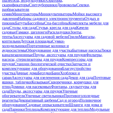
пылесосы, воздуходувки
Аэраторы,
скарификаторы
Снегоуборщики
Дровоколы
Сеялки,
разбрасыватели
семян
Минитракторы
Миникультиваторы
Мойки высокого
давления
Наборы садового электроинструмента
Отдых и
пикник
Батуты
Бассейны
Спа-бассейны
Комплекты мебели для
сада
Столы для сада
Стулья, кресла для сада
Качели
садовые
Гамаки, шезлонги
Раскладушки
Зонты,
тенты
Аксессуары для садовой мебели
Грили
Мангалы,
коптильни
Детская площадка
Сумки-
холодильники
Портативные колонки и
аудиосистемы
Оборудование для участка
Бытовые насосы
Люки
канализационные
Пруды, аксессуары для прудов
Фильтры,
насосы, стерилизаторы для прудов
Компрессоры для
прудов
Станции биологической очистки
Запчасти и
комплектующие для оборудования
Благоустройство
участка
Дачные дома
Беседки
Бани
Хозблоки и
сараи
Аксессуары для озеленения сада
Декор для сада
Почтовые
ящики, таблички
Козырьки
Скворечники, кормушки для
птиц
Домики для насекомых
Фонтаны, скульптуры для
сада
Пруды, аксессуары для прудов
Уличные
обогреватели
Уличные светильники
Противогололедные
реагенты
Декоративный щебень
Сад и огород
Поливочное
оборудование
Садовые опрыскиватели
Шланги для дома и
сада
Парники
Теплицы
Комплектующие для теплиц
Модульные