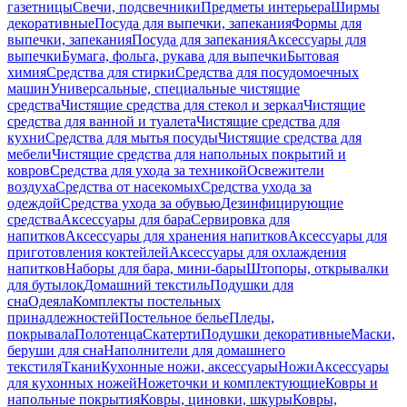
газетницы
Свечи, подсвечники
Предметы интерьера
Ширмы
декоративные
Посуда для выпечки, запекания
Формы для
выпечки, запекания
Посуда для запекания
Аксессуары для
выпечки
Бумага, фольга, рукава для выпечки
Бытовая
химия
Средства для стирки
Средства для посудомоечных
машин
Универсальные, специальные чистящие
средства
Чистящие средства для стекол и зеркал
Чистящие
средства для ванной и туалета
Чистящие средства для
кухни
Средства для мытья посуды
Чистящие средства для
мебели
Чистящие средства для напольных покрытий и
ковров
Средства для ухода за техникой
Освежители
воздуха
Средства от насекомых
Средства ухода за
одеждой
Средства ухода за обувью
Дезинфицирующие
средства
Аксессуары для бара
Сервировка для
напитков
Аксессуары для хранения напитков
Аксессуары для
приготовления коктейлей
Аксессуары для охлаждения
напитков
Наборы для бара, мини-бары
Штопоры, открывалки
для бутылок
Домашний текстиль
Подушки для
сна
Одеяла
Комплекты постельных
принадлежностей
Постельное белье
Пледы,
покрывала
Полотенца
Скатерти
Подушки декоративные
Маски,
беруши для сна
Наполнители для домашнего
текстиля
Ткани
Кухонные ножи, аксессуары
Ножи
Аксессуары
для кухонных ножей
Ножеточки и комплектующие
Ковры и
напольные покрытия
Ковры, циновки, шкуры
Ковры,