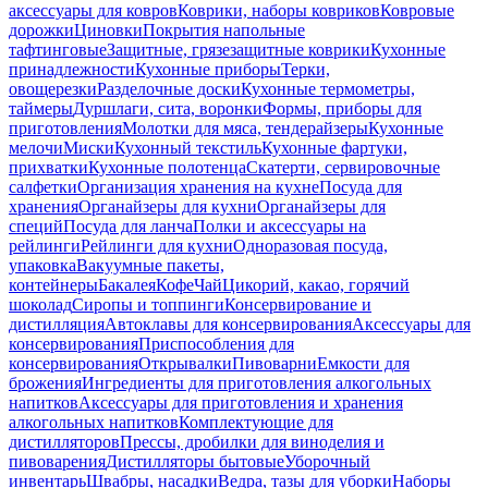
аксессуары для ковров
Коврики, наборы ковриков
Ковровые
дорожки
Циновки
Покрытия напольные
тафтинговые
Защитные, грязезащитные коврики
Кухонные
принадлежности
Кухонные приборы
Терки,
овощерезки
Разделочные доски
Кухонные термометры,
таймеры
Дуршлаги, сита, воронки
Формы, приборы для
приготовления
Молотки для мяса, тендерайзеры
Кухонные
мелочи
Миски
Кухонный текстиль
Кухонные фартуки,
прихватки
Кухонные полотенца
Скатерти, сервировочные
салфетки
Организация хранения на кухне
Посуда для
хранения
Органайзеры для кухни
Органайзеры для
специй
Посуда для ланча
Полки и аксессуары на
рейлинги
Рейлинги для кухни
Одноразовая посуда,
упаковка
Вакуумные пакеты,
контейнеры
Бакалея
Кофе
Чай
Цикорий, какао, горячий
шоколад
Сиропы и топпинги
Консервирование и
дистилляция
Автоклавы для консервирования
Аксессуары для
консервирования
Приспособления для
консервирования
Открывалки
Пивоварни
Емкости для
брожения
Ингредиенты для приготовления алкогольных
напитков
Аксессуары для приготовления и хранения
алкогольных напитков
Комплектующие для
дистилляторов
Прессы, дробилки для виноделия и
пивоварения
Дистилляторы бытовые
Уборочный
инвентарь
Швабры, насадки
Ведра, тазы для уборки
Наборы