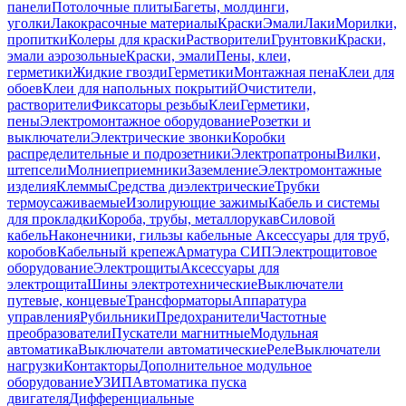
панели
Потолочные плиты
Багеты, молдинги,
уголки
Лакокрасочные материалы
Краски
Эмали
Лаки
Морилки,
пропитки
Колеры для краски
Растворители
Грунтовки
Краски,
эмали аэрозольные
Краски, эмали
Пены, клеи,
герметики
Жидкие гвозди
Герметики
Монтажная пена
Клеи для
обоев
Клеи для напольных покрытий
Очистители,
растворители
Фиксаторы резьбы
Клеи
Герметики,
пены
Электромонтажное оборудование
Розетки и
выключатели
Электрические звонки
Коробки
распределительные и подрозетники
Электропатроны
Вилки,
штепсели
Молниеприемники
Заземление
Электромонтажные
изделия
Клеммы
Средства диэлектрические
Трубки
термоусаживаемые
Изолирующие зажимы
Кабель и системы
для прокладки
Короба, трубы, металлорукав
Силовой
кабель
Наконечники, гильзы кабельные
Аксессуары для труб,
коробов
Кабельный крепеж
Арматура СИП
Электрощитовое
оборудование
Электрощиты
Аксессуары для
электрощита
Шины электротехнические
Выключатели
путевые, концевые
Трансформаторы
Аппаратура
управления
Рубильники
Предохранители
Частотные
преобразователи
Пускатели магнитные
Модульная
автоматика
Выключатели автоматические
Реле
Выключатели
нагрузки
Контакторы
Дополнительное модульное
оборудование
УЗИП
Автоматика пуска
двигателя
Дифференциальные