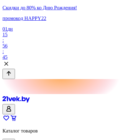
Скидки до 80% ко Дню Рождения!
промокод HAPPY22
01
дн
15
:
56
:
45
Каталог товаров