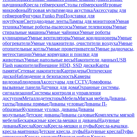
наушники
Кресла геймерские
Столы геймерские
Игровые
микрофоны
Игровая мультимедиа акустика
Аксессуары для
геймеров
Фигурки Funko Pop
Подставки для
ноутбуков
Светодиодные ленты
Лампы для мониторов
Умная
техника
Умные роботы-пылесосы
Умные телевизоры
Умные
стиральные машины
Умные чайники
Умные роботы
кулинарные
Умные вентиляторы
Умные кондиционеры
Умные
обогреватели
Умные увлажнители, очистители воздуха
Умные
отопительные котлы
Умные проветриватели
Умные радиочасы,
метеостанции
Умные кормушки и поилки для
животных
Умные напольные весы
Накопители данных
USB
Flash накопители
Внешние HDD, SSD диски
Карты
памяти
Сетевые накопители
Картридеры
Оптические
диски
Наблюдение и безопасность
Камеры
видеонаблюдения
Аксессуары для CCTV
Домофоны,
вызывные панели
Датчики для дома
Охранные системы,
сигнализации
Системы контроля и управления
доступом
Металлодетекторы
Мебель
Мягкая мебель
Диваны,
тахты
Диваны прямые
Диваны угловые
Диваны П-
образные
Кухонные уголки, диваны
Диваны
модульные
Детские диваны
Диваны садовые
Комплекты мягкой
мебели
Бескаркасные кресла-мешки и диваны
Надувные
диваны
Кресла
Кресла
Кресла-мешки и пуфы
Кресла-качалки,
кресла-маятники
Детские кресла, пуфы
Надувные кресла
Пуфы,
оттоманки
Кресла-кровати
Игровая мебель
Кресла