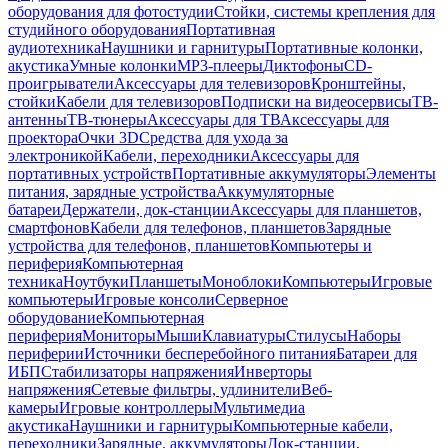
оборудования для фотостудии
Стойки, системы крепления для
студийного оборудования
Портативная
аудиотехника
Наушники и гарнитуры
Портативные колонки,
акустика
Умные колонки
MP3-плееры
Диктофоны
CD-
проигрыватели
Аксессуары для телевизоров
Кронштейны,
стойки
Кабели для телевизоров
Подписки на видеосервисы
ТВ-
антенны
ТВ-тюнеры
Аксессуары для ТВ
Аксессуары для
проектора
Очки 3D
Средства для ухода за
электроникой
Кабели, переходники
Аксессуары для
портативных устройств
Портативные аккумуляторы
Элементы
питания, зарядные устройства
Аккумуляторные
батареи
Держатели, док-станции
Аксессуары для планшетов,
смартфонов
Кабели для телефонов, планшетов
Зарядные
устройства для телефонов, планшетов
Компьютеры и
периферия
Компьютерная
техника
Ноутбуки
Планшеты
Моноблоки
Компьютеры
Игровые
компьютеры
Игровые консоли
Серверное
оборудование
Компьютерная
периферия
Мониторы
Мыши
Клавиатуры
Стилусы
Наборы
периферии
Источники бесперебойного питания
Батареи для
ИБП
Стабилизаторы напряжения
Инверторы
напряжения
Сетевые фильтры, удлинители
Веб-
камеры
Игровые контроллеры
Мультимедиа
акустика
Наушники и гарнитуры
Компьютерные кабели,
переходники
Зарядные, аккумуляторы
Док-станции,