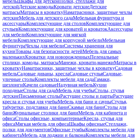
мебель
Шкафы для детской
Полки, стеллажи для
детской
Детские комоды
Кровати детские
Детские
матрасы
Матрасы в кроватку
Наматрасники, защитные чехлы
детские
Мебель для детского сада
Мебельная фурнитура и
аксессуары
Комплектующие для столов
Комплектующие для
стульев
Комплектующие для кроватей и кроваток
Аксессуары
для мебели
Комплектующие для мягкой
мебели
Комплектующие для корпусной мебели
Мебельная
фурнитура
Чехлы для мебели
Системы хранения для
кухни
Товары для безопасности детей
Мебель для самых
маленьких
Кроватки для новорожденных
Пеленальные
столики, комоды, матрасы
Манежи, кровати-манежи
Матрасы в
кроватку
Наматрасники, защитные чехлы в кроватку
Садовая
мебель
Садовые диваны, кресла
Садовые стулья
Садовые,
уличные столы
Комплекты мебели для сада
Гамаки,
шезлонги
Качели садовые
Надувная мебель
Кухни
походные
Столы для сада
Мебель для учебы
Столы, стулья
детские
Письменные столы
Растущие столы и парты
Растущие
кресла и стулья для учебы
Мебель для бани и сауны
Стулья,
табуретки, подставки для бани
Скамьи для бани
Столы для
бани
Журнальные столики для бани
Мебель для кабинета и
офиса
Столы офисные, компьютерные
Кресла, стулья для
офиса
Мягкая мебель для офиса
Шкафы офисные
Стеллажи,
полки для документов
Офисные тумбы
Комплекты мебели для
кабинета
Мебель для лоджии и балкона
Комплекты мебели для