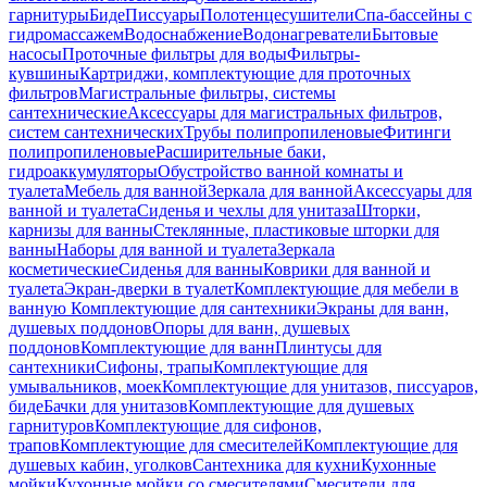
гарнитуры
Биде
Писсуары
Полотенцесушители
Спа-бассейны с
гидромассажем
Водоснабжение
Водонагреватели
Бытовые
насосы
Проточные фильтры для воды
Фильтры-
кувшины
Картриджи, комплектующие для проточных
фильтров
Магистральные фильтры, системы
сантехнические
Аксессуары для магистральных фильтров,
систем сантехнических
Трубы полипропиленовые
Фитинги
полипропиленовые
Расширительные баки,
гидроаккумуляторы
Обустройство ванной комнаты и
туалета
Мебель для ванной
Зеркала для ванной
Аксессуары для
ванной и туалета
Сиденья и чехлы для унитаза
Шторки,
карнизы для ванны
Стеклянные, пластиковые шторки для
ванны
Наборы для ванной и туалета
Зеркала
косметические
Сиденья для ванны
Коврики для ванной и
туалета
Экран-дверки в туалет
Комплектующие для мебели в
ванную
Комплектующие для сантехники
Экраны для ванн,
душевых поддонов
Опоры для ванн, душевых
поддонов
Комплектующие для ванн
Плинтусы для
сантехники
Сифоны, трапы
Комплектующие для
умывальников, моек
Комплектующие для унитазов, писсуаров,
биде
Бачки для унитазов
Комплектующие для душевых
гарнитуров
Комплектующие для сифонов,
трапов
Комплектующие для смесителей
Комплектующие для
душевых кабин, уголков
Сантехника для кухни
Кухонные
мойки
Кухонные мойки со смесителями
Смесители для