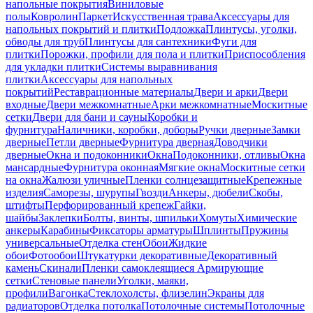
напольные покрытия
Виниловые
полы
Ковролин
Паркет
Искусственная трава
Аксессуары для
напольных покрытий и плитки
Подложка
Плинтусы, уголки,
обводы для труб
Плинтусы для сантехники
Фуги для
плитки
Порожки, профили для пола и плитки
Приспособления
для укладки плитки
Системы выравнивания
плитки
Аксессуары для напольных
покрытий
Реставрационные материалы
Двери и арки
Двери
входные
Двери межкомнатные
Арки межкомнатные
Москитные
сетки
Двери для бани и сауны
Коробки и
фурнитура
Наличники, коробки, доборы
Ручки дверные
Замки
дверные
Петли дверные
Фурнитура дверная
Доводчики
дверные
Окна и подоконники
Окна
Подоконники, отливы
Окна
мансардные
Фурнитура оконная
Мягкие окна
Москитные сетки
на окна
Жалюзи уличные
Пленки солнцезащитные
Крепежные
изделия
Саморезы, шурупы
Гвозди
Анкеры, дюбели
Скобы,
штифты
Перфорированный крепеж
Гайки,
шайбы
Заклепки
Болты, винты, шпильки
Хомуты
Химические
анкеры
Карабины
Фиксаторы арматуры
Шплинты
Пружины
универсальные
Отделка стен
Обои
Жидкие
обои
Фотообои
Штукатурки декоративные
Декоративный
камень
Скинали
Пленки самоклеящиеся
Армирующие
сетки
Стеновые панели
Уголки, маяки,
профили
Вагонка
Стеклохолсты, флизелин
Экраны для
радиаторов
Отделка потолка
Потолочные системы
Потолочные