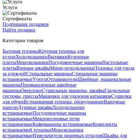
Услуги
Сертификаты
Подборщик подарков
Найти подарки
Категории товаров
Бытовая техника
Крупная техника для
кухни
Холодильники
Вытяжки
Кухонные
плиты
Морозильники
Посудомоечные машины
Настольные
плиты
Винные шкафы
Мини-холодильники
Техника для ухода
за одеждой
Стиральные машины
Стиральные машины
встраиваемые
Утюги
Отпариватели
Швейные, вышивальные
машины
Промышленные швейные
машины
Оверлоки
Сушильные машины, шкафы
Гладильные
системы, прессы
Машинки для удаления катышков
Сушилки
для обуви
Встраиваемая техника, оборудование
Варочные
панели
Духовые шкафы
Холодильники
встраиваемые
Посудомоечные машины
встраиваемые
Микроволновые печи
встраиваемые
Кофемашины встраиваемые
Комплекты
встраиваемой техники
Морозильники
встраиваемые
Измельчители пищевых отходов
Шкафы для