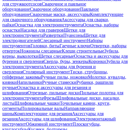
для стружкоотсосов
Сварочное и паяльное
оборудование
Сварочное оборудование
Паяльное
оборудование
Сварочные маски, аксессуары
Комплектующие
для сварочного оборудования
Аксессуары для сварки,
пайки
Оснастка для электроинструмента
Оснастка, наборы
оснастки
Насадки для граверов
Щетки для
электроинструмента
Развертки
Пуансоны
Щетки для
электродвигателей
Слесарный инструмент
Наборы
инструментов
Головки, биты
Гаечные ключи
Отвертки, наборы
отверток
Ножницы слесарные
Клещи строительные
Зубила,
керны, выколотки
Щетки слесарные
Оснастка и аксессуары для
бурения и сверления
Сверла, буры, зенкеры
Коронки
Зубила для
электроинструмента
Аксессуары для бурения и
сверления
Столярный инструмент
Тиски, струбцины,
гейферные зажимы
Ручные пилы, ножовки
Молотки, кувалды,
киянки
Напильники
Ручные стамески
Рубанки, рашпили
ручные
Оснастка и аксессуары для резания и
шлифования
Отрезные, пильные диски
Пильные полотна для
электроинструмента
Фрезы
Шлифовальные диски, насадки,
листы
Шлифовальные чашки
Точильные камни, круги,
сегменты
Полировальные валы
Направляющие
шины
Комплектующие для резания
Аксессуары для
резания
Аксессуары для шлифования
Электромонтажный
инструмент
Обжимной инструмент
Плоскогубцы,
круглогубцы
Кусачки, болторезы,