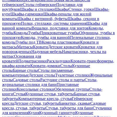
геймерские
Столы геймерские
Подставки для
ноутбуков
Шкафы и стеллажи
Шкафы
Стенки, горки
Шкафы-
купе
Шкафы-гармошки
Шкафы-пеналы для жилой
комнаты
Шкафы с витриной, буфеты
Шкафы, секции в
прихожую
Полки, стеллажи, системы хранения
Шкафы для
ванной комнаты
Вешалки, подставки для зонтов
Комоды,
тумбы
Комоды
Тумбы
Прикроватные тумбы
Обувницы, тумбы в
прихожую
Комоды, тумбы для ванной
Пеленальные столики,
комоды
Тумбы под ТВ
Комоды пластиковые
Кровати и
матрасы
Матрасы
Кровати
Детские кровати
Кроватки для
новорожденных
Надувная мебель
Наматрасники, чехлы на
матрас
Основания для
кроватей
Подматрасники
Раскладушки
Кровати-трансформеры,
шкафы-кровати
Кровати-домики
Столы
Кухонные
столы
Барные столы
Столы письменные,
компьютерные
Детские столы
Туалетные столики
Журнальные
столы
Садовые столы
Растущие столы и парты
Столы,
журнальные столики для бани
Приставные
столики
Консольные столики
Обеденные группы
Столы-
книги
Стулья
Кухонные стулья, табуреты
Барные стулья,
табуреты
Компьютерные кресла, стулья
Геймерские
кресла
Детские стулья, табуреты
Банкетки, скамьи
Садовые
кресла, стулья, табуреты
Стулья, табуреты для бани
Стульчики
для кормления
Кухня
Кухонный гарнитур
Кухонные