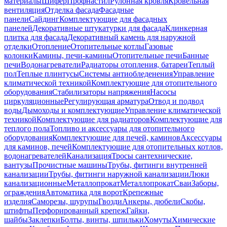
материалы
Шифер
Профнастил
Рулонная кровля
Кровельная
вентиляция
Отделка фасада
Фасадные
панели
Сайдинг
Комплектующие для фасадных
панелей
Декоративные штукатурки для фасада
Клинкерная
плитка для фасада
Декоративный камень для наружной
отделки
Отопление
Отопительные котлы
Газовые
колонки
Камины, печи-камины
Отопительные печи
Банные
печи
Водонагреватели
Радиаторы отопления, батареи
Теплый
пол
Теплые плинтусы
Системы антиобледенения
Управление
климатической техникой
Комплектующие для отопительного
оборудования
Стабилизаторы напряжения
Насосы
циркуляционные
Регулирующая арматура
Отвод и подвод
воды
Дымоходы и комплектующие
Управление климатической
техникой
Комплектующие для радиаторов
Комплектующие для
теплого пола
Топливо и аксессуары для отопительного
оборудования
Комплектующие для печей, каминов
Аксессуары
для каминов, печей
Комплектующие для отопительных котлов,
водонагревателей
Канализация
Тросы сантехнические,
вантузы
Прочистные машины
Трубы, фитинги внутренней
канализации
Трубы, фитинги наружной канализации
Люки
канализационные
Металлопрокат
Металлопрокат
Сваи
Заборы,
ограждения
Автоматика для ворот
Крепежные
изделия
Саморезы, шурупы
Гвозди
Анкеры, дюбели
Скобы,
штифты
Перфорированный крепеж
Гайки,
шайбы
Заклепки
Болты, винты, шпильки
Хомуты
Химические