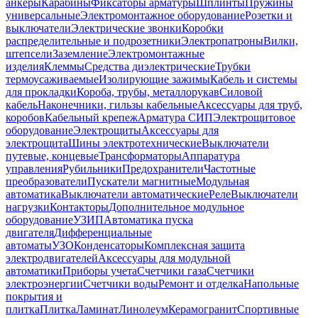
анкеры
Карабины
Фиксаторы арматуры
Шплинты
Пружины
универсальные
Электромонтажное оборудование
Розетки и
выключатели
Электрические звонки
Коробки
распределительные и подрозетники
Электропатроны
Вилки,
штепсели
Заземление
Электромонтажные
изделия
Клеммы
Средства диэлектрические
Трубки
термоусаживаемые
Изолирующие зажимы
Кабель и системы
для прокладки
Короба, трубы, металлорукав
Силовой
кабель
Наконечники, гильзы кабельные
Аксессуары для труб,
коробов
Кабельный крепеж
Арматура СИП
Электрощитовое
оборудование
Электрощиты
Аксессуары для
электрощита
Шины электротехнические
Выключатели
путевые, концевые
Трансформаторы
Аппаратура
управления
Рубильники
Предохранители
Частотные
преобразователи
Пускатели магнитные
Модульная
автоматика
Выключатели автоматические
Реле
Выключатели
нагрузки
Контакторы
Дополнительное модульное
оборудование
УЗИП
Автоматика пуска
двигателя
Дифференциальные
автоматы
УЗО
Конденсаторы
Комплексная защита
электродвигателей
Аксессуары для модульной
автоматики
Приборы учета
Счетчики газа
Счетчики
электроэнергии
Счетчики воды
Ремонт и отделка
Напольные
покрытия и
плитка
Плитка
Ламинат
Линолеум
Керамогранит
Спортивные