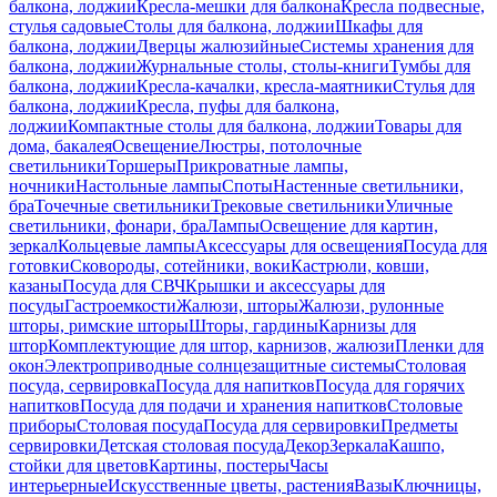
балкона, лоджии
Кресла-мешки для балкона
Кресла подвесные,
стулья садовые
Столы для балкона, лоджии
Шкафы для
балкона, лоджии
Дверцы жалюзийные
Системы хранения для
балкона, лоджии
Журнальные столы, столы-книги
Тумбы для
балкона, лоджии
Кресла-качалки, кресла-маятники
Стулья для
балкона, лоджии
Кресла, пуфы для балкона,
лоджии
Компактные столы для балкона, лоджии
Товары для
дома, бакалея
Освещение
Люстры, потолочные
светильники
Торшеры
Прикроватные лампы,
ночники
Настольные лампы
Споты
Настенные светильники,
бра
Точечные светильники
Трековые светильники
Уличные
светильники, фонари, бра
Лампы
Освещение для картин,
зеркал
Кольцевые лампы
Аксессуары для освещения
Посуда для
готовки
Сковороды, сотейники, воки
Кастрюли, ковши,
казаны
Посуда для СВЧ
Крышки и аксессуары для
посуды
Гастроемкости
Жалюзи, шторы
Жалюзи, рулонные
шторы, римские шторы
Шторы, гардины
Карнизы для
штор
Комплектующие для штор, карнизов, жалюзи
Пленки для
окон
Электроприводные солнцезащитные системы
Столовая
посуда, сервировка
Посуда для напитков
Посуда для горячих
напитков
Посуда для подачи и хранения напитков
Столовые
приборы
Столовая посуда
Посуда для сервировки
Предметы
сервировки
Детская столовая посуда
Декор
Зеркала
Кашпо,
стойки для цветов
Картины, постеры
Часы
интерьерные
Искусственные цветы, растения
Вазы
Ключницы,