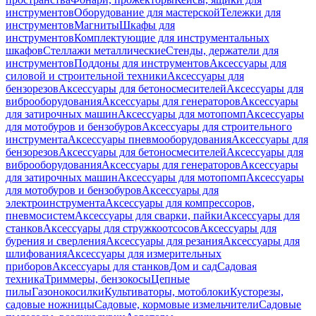
инструментов
Оборудование для мастерской
Тележки для
инструментов
Магниты
Шкафы для
инструментов
Комплектующие для инструментальных
шкафов
Стеллажи металлические
Стенды, держатели для
инструментов
Поддоны для инструментов
Аксессуары для
силовой и строительной техники
Аксессуары для
бензорезов
Аксессуары для бетоносмесителей
Аксессуары для
виброоборудования
Аксессуары для генераторов
Аксессуары
для затирочных машин
Аксессуары для мотопомп
Аксессуары
для мотобуров и бензобуров
Аксессуары для строительного
инструмента
Аксессуары пневмооборудования
Аксессуары для
бензорезов
Аксессуары для бетоносмесителей
Аксессуары для
виброоборудования
Аксессуары для генераторов
Аксессуары
для затирочных машин
Аксессуары для мотопомп
Аксессуары
для мотобуров и бензобуров
Аксессуары для
электроинструмента
Аксессуары для компрессоров,
пневмосистем
Аксессуары для сварки, пайки
Аксессуары для
станков
Аксессуары для стружкоотсосов
Аксессуары для
бурения и сверления
Аксессуары для резания
Аксессуары для
шлифования
Аксессуары для измерительных
приборов
Аксессуары для станков
Дом и сад
Садовая
техника
Триммеры, бензокосы
Цепные
пилы
Газонокосилки
Культиваторы, мотоблоки
Кусторезы,
садовые ножницы
Садовые, кормовые измельчители
Садовые