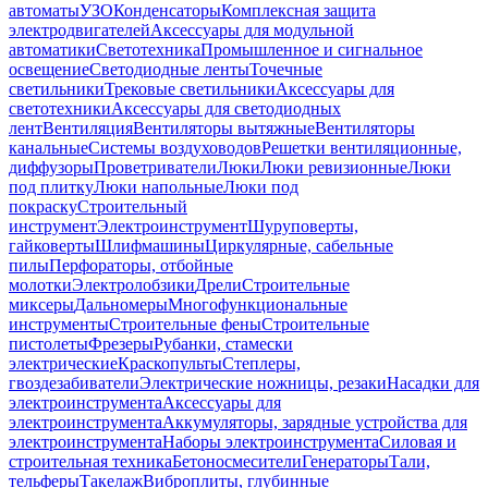
автоматы
УЗО
Конденсаторы
Комплексная защита
электродвигателей
Аксессуары для модульной
автоматики
Светотехника
Промышленное и сигнальное
освещение
Светодиодные ленты
Точечные
светильники
Трековые светильники
Аксессуары для
светотехники
Аксессуары для светодиодных
лент
Вентиляция
Вентиляторы вытяжные
Вентиляторы
канальные
Системы воздуховодов
Решетки вентиляционные,
диффузоры
Проветриватели
Люки
Люки ревизионные
Люки
под плитку
Люки напольные
Люки под
покраску
Строительный
инструмент
Электроинструмент
Шуруповерты,
гайковерты
Шлифмашины
Циркулярные, сабельные
пилы
Перфораторы, отбойные
молотки
Электролобзики
Дрели
Строительные
миксеры
Дальномеры
Многофункциональные
инструменты
Строительные фены
Строительные
пистолеты
Фрезеры
Рубанки, стамески
электрические
Краскопульты
Степлеры,
гвоздезабиватели
Электрические ножницы, резаки
Насадки для
электроинструмента
Аксессуары для
электроинструмента
Аккумуляторы, зарядные устройства для
электроинструмента
Наборы электроинструмента
Силовая и
строительная техника
Бетоносмесители
Генераторы
Тали,
тельферы
Такелаж
Виброплиты, глубинные