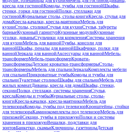
модули
Столешницы для кухни
Мебель для гостиной
Диваны,
кресла для гостиной
Комоды, тумбы для гостиной
Шкафы,
стенки, горки для гостиной
Полки, стеллажи для
гостиной
Журнальные столы, столы-книги
Кресла, стулья для
дома
Кресла-качалки, кресла-маятники
Мебель для
кухни
Столы, столики
Стулья для кухни
Стулья, табуреты
барные
Кухонный гарнитур
Кухонные модули
Кухонные
уголки, диваны
Стульчики для кормления
Системы хранения
для кухни
Мебель для ванной
Тумбы, консоли для
ванной
Шкафы, пеналы для ванной
Шкафчики, полки для
ванной
Зеркала для ванной
Аксессуары для ванной
Мебель-
трансформер
Мебель-трансформер
Кровати-
трансформеры
Детские кроватки-трансформеры
Столы-
трансформеры
Мебель для спальни
Зеркала
Комплекты мебели
для спальни
Прикроватные тумбы
Комоды и тумбы для
спальни
Туалетные столики
Шкафы для спальни
Мебель для
жилых комнат
Диваны, кресла для дома
Шкафы, стенки,
секции
Полки, стеллажи, системы хранения
Стулья,
кресла
Комоды и тумбы
Журнальные столы, столы-
книги
Кресла-качалки, кресла-маятники
Мебель для
телевизора
Комоды, тумбы под телевизор
Кронштейны, стойки
для телевизора
Каминокомплекты под телевизор
Мебель для
прихожей
Секции, тумбы в прихожую
Полки и системы
хранения в прихожую
Вешалки, подставки для
зонтов
Банкетки, скамьи
Ключницы, газетницы
Детская