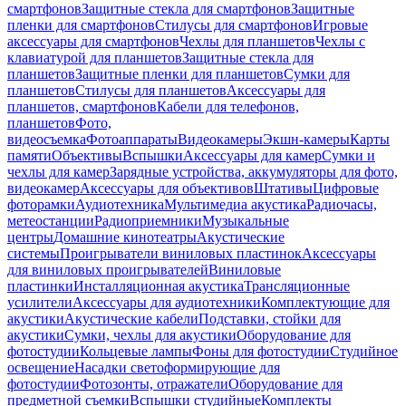
смартфонов
Защитные стекла для смартфонов
Защитные
пленки для смартфонов
Стилусы для смартфонов
Игровые
аксессуары для смартфонов
Чехлы для планшетов
Чехлы с
клавиатурой для планшетов
Защитные стекла для
планшетов
Защитные пленки для планшетов
Сумки для
планшетов
Стилусы для планшетов
Аксессуары для
планшетов, смартфонов
Кабели для телефонов,
планшетов
Фото,
видеосъемка
Фотоаппараты
Видеокамеры
Экшн-камеры
Карты
памяти
Объективы
Вспышки
Аксессуары для камер
Сумки и
чехлы для камер
Зарядные устройства, аккумуляторы для фото,
видеокамер
Аксессуары для объективов
Штативы
Цифровые
фоторамки
Аудиотехника
Мультимедиа акустика
Радиочасы,
метеостанции
Радиоприемники
Музыкальные
центры
Домашние кинотеатры
Акустические
системы
Проигрыватели виниловых пластинок
Аксессуары
для виниловых проигрывателей
Виниловые
пластинки
Инсталляционная акустика
Трансляционные
усилители
Аксессуары для аудиотехники
Комплектующие для
акустики
Акустические кабели
Подставки, стойки для
акустики
Сумки, чехлы для акустики
Оборудование для
фотостудии
Кольцевые лампы
Фоны для фотостудии
Студийное
освещение
Насадки светоформирующие для
фотостудии
Фотозонты, отражатели
Оборудование для
предметной съемки
Вспышки студийные
Комплекты