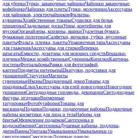
для уборки
Турки, заварочные чайники
Чайники заварочные,
кофейники
Чайники для плиты
Турки, молочники
Аксессуары
для чайников, электрочайников
Фильтры-
кувшины
Хозяйственные товары
Сушилки для белья,
прищепки
Гладильные доски
Урны, контейнеры для
мусора
Органайзеры, корзины, ящики
Туалетная бумага,
бумажные полотенца
Салфетки, мочалки, губки, мусорные
пакеты
Фольга, пленка, пакеты
Упаковочная тара
Аксессуары
для глажения
Аксессуары для стирки
Веревки,
шпагаты
Емкости, дозаторы для моющих средств
Вешалки-
плечики
Мешки хозяйственные
Сувениры
Копилки
Картины,
постеры
Фотоальбомы
Рамки для фотографий,
картин
Предметы интерьера
Шкатулки, подставки для
украшений
Статуэтки
Магниты
сувенирные
Иконы
Праздничный декор
Товары для
праздника
Елки
Аксессуары для елей новогодних
Новогодние
украшения
Светодиодные гирлянды, декорации
Светодиодные
фигуры, игрушки
Временные
татуировки
Фотобутафория
Товары для
маскарада
Подарки
Подарки, подарочные наборы
Подарочные
наборы косметики для лица и тела
Наборы для
бритья
Оформление подарков
Сантехника и
водоснабжение
Сантехника
Душевые кабины, поддоны,
двери
Ванны
Унитазы
Умывальники
Умывальники со
смесителями
Смесители
Душевые панели,