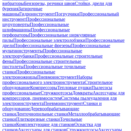
вибраторы
Бензорезы, резчики швов
Стойки, дрели для
бурения
Затирочные
машины
Гидроинструмент
Погрузчики
Профессиональный
инструмент
Профессиональные
шуруповерты
Профессиональные
шлифмашины
Профессиональные
перфораторы
Профессиональные циркулярные
пилы
Профессиональные электролобзики
Профессиональные
дрели
Профессиональные фрезеры
Профессиональные
мультиинструменты
Профессиональные
электрорубанки
Профессиональные строительные
фены
Профессиональные строительные
пистолеты
Профессиональные точильные
станки
Профессиональные
электроножницы
Пневмоинструмент
Наборы
профессионального электроинструмента
Строительное
оборудование
Компрессоры
Тепловые пушки
Пылесосы
профессиональные
Стружкоотсосы
Домкраты
Аксессуары для
компрессоров, пневмосистем
Системы пылеудаления для
электроинструмента
Пневмоинструмент
Станки и
оборудование
Деревообрабатывающие
станки
Ленточнопильные станки
Металлообрабатывающие
станки
Плиткорезные станки
Точильные
станки
Комплектующие для станков
Оснастка для
станков
Аксессуары для станков
Стружкоотсосы
Аксессуары