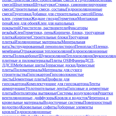
смеси
Шпатлевки
Штукатурки
Стяжки, самонивелирующие
смеси
Строительные смеси, составы
Гидроизоляционные
смеси
Грунтовки
Добавки для строительных смесей
Пены,
клеи, герметики
Жидкие гвозди
Герметики
Монтажная
пена
Клеи для обоев
Клеи для напольных
покрытий
Очистители, растворители
Фиксаторы
резьбы
Клеи
Герметики, пены
Кирпичи, блоки, тротуарная
плитка
Кирпичи
Строительные блоки
Тротуарная
плитка
Изоляционные материалы
Минеральная
вата
Экструдированный пенополистирол
Пенопласт
Пленки,
мембраны
Отражающая теплоизоляция
Гидроизоляционные
ленты
Поликарбонат
Шумоизоляция
Теплоизоляция
Звукоизоляц
плитные и пиломатериалы
Плиты OSB
Фанера
ДСП,
ЛДСП
Мебельные щиты
Террасные доски
Древесные
плиты
Пиломатериалы
Материалы для сухого
строительства
Гипсокартон
Гипсоволокнистые
листы
Цементные плиты
Профили для
гипсокартона
Комплектующие для гипсокартона
Ленты
армирующие
Уплотнительные ленты
Гипсовые и цементные
плиты
Вентиляторы вытяжные
Системы воздуховодов
Решетки
вентиляционные, диффузоры
Кровля и водосток
Черепица и
кровельные материалы
Водосточные системы
Поверхностный
водоотвод
Кровельные софиты
Доборные элементы
кровли
Гидроизоляционные