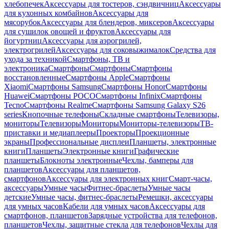
хлебопечек
Аксессуары для тостеров, сэндвичниц
Аксессуары
для кухонных комбайнов
Аксессуары для
мясорубок
Аксессуары для блендеров, миксеров
Аксессуары
для сушилок овощей и фруктов
Аксессуары для
йогуртниц
Аксессуары для аэрогрилей,
электрогрилей
Аксессуары для соковыжималок
Средства для
ухода за техникой
Смартфоны, ТВ и
электроника
Смартфоны
Смартфоны
Смартфоны
восстановленные
Смартфоны Apple
Смартфоны
Xiaomi
Смартфоны Samsung
Смартфоны Honor
Смартфоны
Huawei
Смартфоны POCO
Смартфоны Infinix
Смартфоны
Tecno
Смартфоны Realme
Смартфоны Samsung Galaxy S26
series
Кнопочные телефоны
Складные смартфоны
Телевизоры,
мониторы
Телевизоры
Мониторы
Мониторы-телевизоры
ТВ-
приставки и медиаплееры
Проекторы
Проекционные
экраны
Профессиональные дисплеи
Планшеты, электронные
книги
Планшеты
Электронные книги
Графические
планшеты
Блокноты электронные
Чехлы, бамперы для
планшетов
Аксессуары для планшетов,
смартфонов
Аксессуары для электронных книг
Смарт-часы,
аксессуары
Умные часы
Фитнес-браслеты
Умные часы
детские
Умные часы, фитнес-браслеты
Ремешки, аксессуары
для умных часов
Кабели для умных часов
Аксессуары для
смартфонов, планшетов
Зарядные устройства для телефонов,
планшетов
Чехлы, защитные стекла для телефонов
Чехлы для