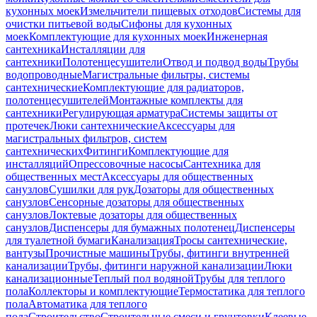
кухонных моек
Измельчители пищевых отходов
Системы для
очистки питьевой воды
Сифоны для кухонных
моек
Комплектующие для кухонных моек
Инженерная
сантехника
Инсталляции для
сантехники
Полотенцесушители
Отвод и подвод воды
Трубы
водопроводные
Магистральные фильтры, системы
сантехнические
Комплектующие для радиаторов,
полотенцесушителей
Монтажные комплекты для
сантехники
Регулирующая арматура
Системы защиты от
протечек
Люки сантехнические
Аксессуары для
магистральных фильтров, систем
сантехнических
Фитинги
Комплектующие для
инсталляций
Опрессовочные насосы
Сантехника для
общественных мест
Аксессуары для общественных
санузлов
Сушилки для рук
Дозаторы для общественных
санузлов
Сенсорные дозаторы для общественных
санузлов
Локтевые дозаторы для общественных
санузлов
Диспенсеры для бумажных полотенец
Диспенсеры
для туалетной бумаги
Канализация
Тросы сантехнические,
вантузы
Прочистные машины
Трубы, фитинги внутренней
канализации
Трубы, фитинги наружной канализации
Люки
канализационные
Теплый пол водяной
Трубы для теплого
пола
Коллекторы и комплектующие
Термостатика для теплого
пола
Автоматика для теплого
пола
Строительство
Строительные смеси и грунтовки
Клеевые