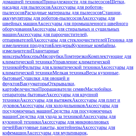
домашней техники
Принадлежности для пылесосов
Щетки,
насадки для пылесосов
Аксессуары для роботов-
пылесосов
Расходные материалы для пылесосов
Станции,
аккумуляторы для роботов-пылесосов
Аксессуары для
швейных машин
Аксессуары для промышленного швейного
оборудования
Аксессуары для стиральных и сушильных
машин
Аксессуары для пароочистителей,
отпаривателей
Аксессуары для стеклоочистителей
Техника для
измельчения продуктов
Блендеры
Кухонные комбайны,
измельчители
Планетарные
миксеры
Миксеры
Мясорубки
Ломтерезки
Комплектующие для
климатической техники
Управление климатической
техникой
Фильтры для климатической техники
Аксессуары для
климатической техники
Мелкая техника
Весы кухонные,
бытовые
Сушилки для овощей и
фруктов
Вакууматоры
Открывалки,
картофелечистки
Проращиватели семян
Маслобойки,
сепараторы бытовые
Аксессуары для крупной
техники
Аксессуары для вытяжек
Аксессуары для плит и
духовок
Аксессуары для холодильников
Аксессуары для
посудомоечных машин
Средства для посудомоечных
машин
Средства для ухода за техникой
Аксессуары для
кухонной техники
Аксессуары для микроволновых
печей
Вакуумные пакеты, контейнеры
Аксессуары для
кофемашин
Аксессуары для мультиварок,