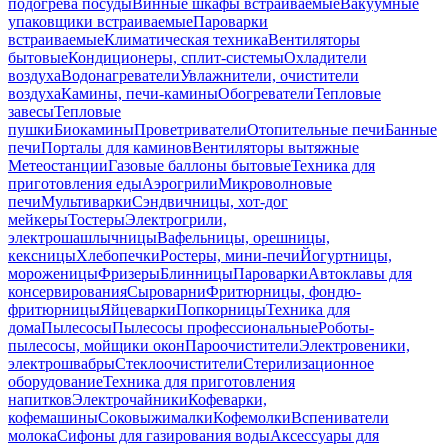
подогрева посуды
Винные шкафы встраиваемые
Вакуумные
упаковщики встраиваемые
Пароварки
встраиваемые
Климатическая техника
Вентиляторы
бытовые
Кондиционеры, сплит-системы
Охладители
воздуха
Водонагреватели
Увлажнители, очистители
воздуха
Камины, печи-камины
Обогреватели
Тепловые
завесы
Тепловые
пушки
Биокамины
Проветриватели
Отопительные печи
Банные
печи
Порталы для каминов
Вентиляторы вытяжные
Метеостанции
Газовые баллоны бытовые
Техника для
приготовления еды
Аэрогрили
Микроволновые
печи
Мультиварки
Сэндвичницы, хот-дог
мейкеры
Тостеры
Электрогрили,
электрошашлычницы
Вафельницы, орешницы,
кексницы
Хлебопечки
Ростеры, мини-печи
Йогуртницы,
мороженицы
Фризеры
Блинницы
Пароварки
Автоклавы для
консервирования
Сыроварни
Фритюрницы, фондю-
фритюрницы
Яйцеварки
Попкорницы
Техника для
дома
Пылесосы
Пылесосы профессиональные
Роботы-
пылесосы, мойщики окон
Пароочистители
Электровеники,
электрошвабры
Стеклоочистители
Стерилизационное
оборудование
Техника для приготовления
напитков
Электрочайники
Кофеварки,
кофемашины
Соковыжималки
Кофемолки
Вспениватели
молока
Сифоны для газирования воды
Аксессуары для