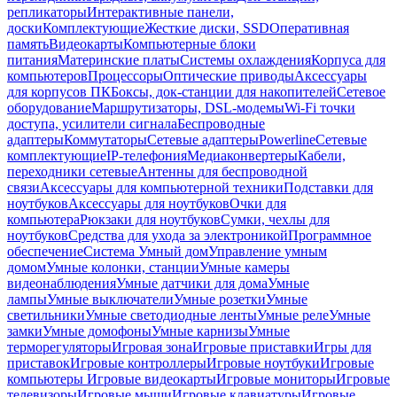
репликаторы
Интерактивные панели,
доски
Комплектующие
Жесткие диски, SSD
Оперативная
память
Видеокарты
Компьютерные блоки
питания
Материнские платы
Системы охлаждения
Корпуса для
компьютеров
Процессоры
Оптические приводы
Аксессуары
для корпусов ПК
Боксы, док-станции для накопителей
Сетевое
оборудование
Маршрутизаторы, DSL-модемы
Wi-Fi точки
доступа, усилители сигнала
Беспроводные
адаптеры
Коммутаторы
Сетевые адаптеры
Powerline
Сетевые
комплектующие
IP-телефония
Медиаконвертеры
Кабели,
переходники сетевые
Антенны для беспроводной
связи
Аксессуары для компьютерной техники
Подставки для
ноутбуков
Аксессуары для ноутбуков
Очки для
компьютера
Рюкзаки для ноутбуков
Сумки, чехлы для
ноутбуков
Средства для ухода за электроникой
Программное
обеспечение
Система Умный дом
Управление умным
домом
Умные колонки, станции
Умные камеры
видеонаблюдения
Умные датчики для дома
Умные
лампы
Умные выключатели
Умные розетки
Умные
светильники
Умные светодиодные ленты
Умные реле
Умные
замки
Умные домофоны
Умные карнизы
Умные
терморегуляторы
Игровая зона
Игровые приставки
Игры для
приставок
Игровые контроллеры
Игровые ноутбуки
Игровые
компьютеры
Игровые видеокарты
Игровые мониторы
Игровые
телевизоры
Игровые мыши
Игровые клавиатуры
Игровые