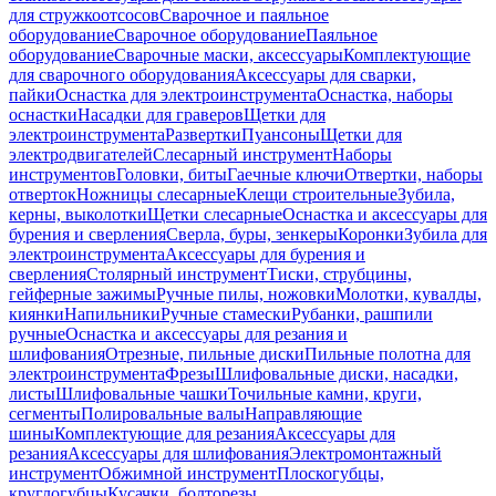
для стружкоотсосов
Сварочное и паяльное
оборудование
Сварочное оборудование
Паяльное
оборудование
Сварочные маски, аксессуары
Комплектующие
для сварочного оборудования
Аксессуары для сварки,
пайки
Оснастка для электроинструмента
Оснастка, наборы
оснастки
Насадки для граверов
Щетки для
электроинструмента
Развертки
Пуансоны
Щетки для
электродвигателей
Слесарный инструмент
Наборы
инструментов
Головки, биты
Гаечные ключи
Отвертки, наборы
отверток
Ножницы слесарные
Клещи строительные
Зубила,
керны, выколотки
Щетки слесарные
Оснастка и аксессуары для
бурения и сверления
Сверла, буры, зенкеры
Коронки
Зубила для
электроинструмента
Аксессуары для бурения и
сверления
Столярный инструмент
Тиски, струбцины,
гейферные зажимы
Ручные пилы, ножовки
Молотки, кувалды,
киянки
Напильники
Ручные стамески
Рубанки, рашпили
ручные
Оснастка и аксессуары для резания и
шлифования
Отрезные, пильные диски
Пильные полотна для
электроинструмента
Фрезы
Шлифовальные диски, насадки,
листы
Шлифовальные чашки
Точильные камни, круги,
сегменты
Полировальные валы
Направляющие
шины
Комплектующие для резания
Аксессуары для
резания
Аксессуары для шлифования
Электромонтажный
инструмент
Обжимной инструмент
Плоскогубцы,
круглогубцы
Кусачки, болторезы,