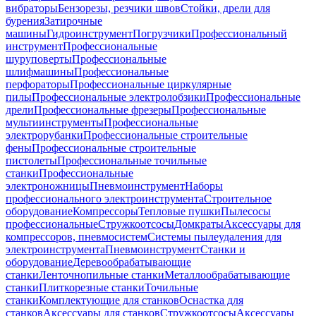
вибраторы
Бензорезы, резчики швов
Стойки, дрели для
бурения
Затирочные
машины
Гидроинструмент
Погрузчики
Профессиональный
инструмент
Профессиональные
шуруповерты
Профессиональные
шлифмашины
Профессиональные
перфораторы
Профессиональные циркулярные
пилы
Профессиональные электролобзики
Профессиональные
дрели
Профессиональные фрезеры
Профессиональные
мультиинструменты
Профессиональные
электрорубанки
Профессиональные строительные
фены
Профессиональные строительные
пистолеты
Профессиональные точильные
станки
Профессиональные
электроножницы
Пневмоинструмент
Наборы
профессионального электроинструмента
Строительное
оборудование
Компрессоры
Тепловые пушки
Пылесосы
профессиональные
Стружкоотсосы
Домкраты
Аксессуары для
компрессоров, пневмосистем
Системы пылеудаления для
электроинструмента
Пневмоинструмент
Станки и
оборудование
Деревообрабатывающие
станки
Ленточнопильные станки
Металлообрабатывающие
станки
Плиткорезные станки
Точильные
станки
Комплектующие для станков
Оснастка для
станков
Аксессуары для станков
Стружкоотсосы
Аксессуары