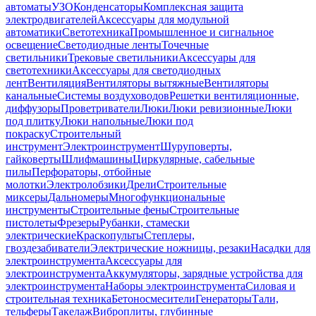
автоматы
УЗО
Конденсаторы
Комплексная защита
электродвигателей
Аксессуары для модульной
автоматики
Светотехника
Промышленное и сигнальное
освещение
Светодиодные ленты
Точечные
светильники
Трековые светильники
Аксессуары для
светотехники
Аксессуары для светодиодных
лент
Вентиляция
Вентиляторы вытяжные
Вентиляторы
канальные
Системы воздуховодов
Решетки вентиляционные,
диффузоры
Проветриватели
Люки
Люки ревизионные
Люки
под плитку
Люки напольные
Люки под
покраску
Строительный
инструмент
Электроинструмент
Шуруповерты,
гайковерты
Шлифмашины
Циркулярные, сабельные
пилы
Перфораторы, отбойные
молотки
Электролобзики
Дрели
Строительные
миксеры
Дальномеры
Многофункциональные
инструменты
Строительные фены
Строительные
пистолеты
Фрезеры
Рубанки, стамески
электрические
Краскопульты
Степлеры,
гвоздезабиватели
Электрические ножницы, резаки
Насадки для
электроинструмента
Аксессуары для
электроинструмента
Аккумуляторы, зарядные устройства для
электроинструмента
Наборы электроинструмента
Силовая и
строительная техника
Бетоносмесители
Генераторы
Тали,
тельферы
Такелаж
Виброплиты, глубинные