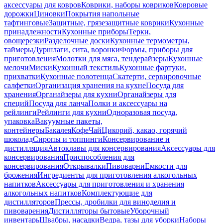
аксессуары для ковров
Коврики, наборы ковриков
Ковровые
дорожки
Циновки
Покрытия напольные
тафтинговые
Защитные, грязезащитные коврики
Кухонные
принадлежности
Кухонные приборы
Терки,
овощерезки
Разделочные доски
Кухонные термометры,
таймеры
Дуршлаги, сита, воронки
Формы, приборы для
приготовления
Молотки для мяса, тендерайзеры
Кухонные
мелочи
Миски
Кухонный текстиль
Кухонные фартуки,
прихватки
Кухонные полотенца
Скатерти, сервировочные
салфетки
Организация хранения на кухне
Посуда для
хранения
Органайзеры для кухни
Органайзеры для
специй
Посуда для ланча
Полки и аксессуары на
рейлинги
Рейлинги для кухни
Одноразовая посуда,
упаковка
Вакуумные пакеты,
контейнеры
Бакалея
Кофе
Чай
Цикорий, какао, горячий
шоколад
Сиропы и топпинги
Консервирование и
дистилляция
Автоклавы для консервирования
Аксессуары для
консервирования
Приспособления для
консервирования
Открывалки
Пивоварни
Емкости для
брожения
Ингредиенты для приготовления алкогольных
напитков
Аксессуары для приготовления и хранения
алкогольных напитков
Комплектующие для
дистилляторов
Прессы, дробилки для виноделия и
пивоварения
Дистилляторы бытовые
Уборочный
инвентарь
Швабры, насадки
Ведра, тазы для уборки
Наборы