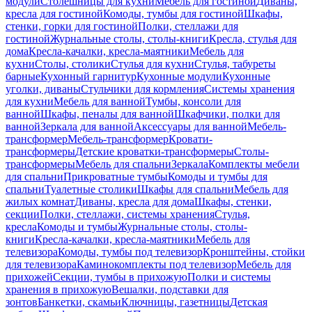
модули
Столешницы для кухни
Мебель для гостиной
Диваны,
кресла для гостиной
Комоды, тумбы для гостиной
Шкафы,
стенки, горки для гостиной
Полки, стеллажи для
гостиной
Журнальные столы, столы-книги
Кресла, стулья для
дома
Кресла-качалки, кресла-маятники
Мебель для
кухни
Столы, столики
Стулья для кухни
Стулья, табуреты
барные
Кухонный гарнитур
Кухонные модули
Кухонные
уголки, диваны
Стульчики для кормления
Системы хранения
для кухни
Мебель для ванной
Тумбы, консоли для
ванной
Шкафы, пеналы для ванной
Шкафчики, полки для
ванной
Зеркала для ванной
Аксессуары для ванной
Мебель-
трансформер
Мебель-трансформер
Кровати-
трансформеры
Детские кроватки-трансформеры
Столы-
трансформеры
Мебель для спальни
Зеркала
Комплекты мебели
для спальни
Прикроватные тумбы
Комоды и тумбы для
спальни
Туалетные столики
Шкафы для спальни
Мебель для
жилых комнат
Диваны, кресла для дома
Шкафы, стенки,
секции
Полки, стеллажи, системы хранения
Стулья,
кресла
Комоды и тумбы
Журнальные столы, столы-
книги
Кресла-качалки, кресла-маятники
Мебель для
телевизора
Комоды, тумбы под телевизор
Кронштейны, стойки
для телевизора
Каминокомплекты под телевизор
Мебель для
прихожей
Секции, тумбы в прихожую
Полки и системы
хранения в прихожую
Вешалки, подставки для
зонтов
Банкетки, скамьи
Ключницы, газетницы
Детская