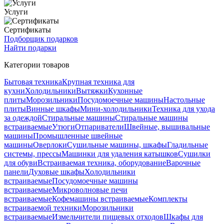
Услуги
Сертификаты
Подборщик подарков
Найти подарки
Категории товаров
Бытовая техника
Крупная техника для
кухни
Холодильники
Вытяжки
Кухонные
плиты
Морозильники
Посудомоечные машины
Настольные
плиты
Винные шкафы
Мини-холодильники
Техника для ухода
за одеждой
Стиральные машины
Стиральные машины
встраиваемые
Утюги
Отпариватели
Швейные, вышивальные
машины
Промышленные швейные
машины
Оверлоки
Сушильные машины, шкафы
Гладильные
системы, прессы
Машинки для удаления катышков
Сушилки
для обуви
Встраиваемая техника, оборудование
Варочные
панели
Духовые шкафы
Холодильники
встраиваемые
Посудомоечные машины
встраиваемые
Микроволновые печи
встраиваемые
Кофемашины встраиваемые
Комплекты
встраиваемой техники
Морозильники
встраиваемые
Измельчители пищевых отходов
Шкафы для