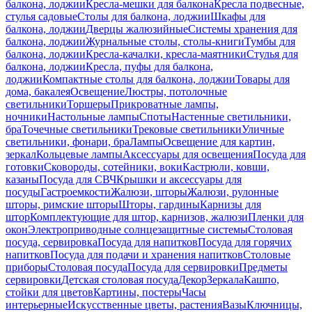
балкона, лоджии
Кресла-мешки для балкона
Кресла подвесные,
стулья садовые
Столы для балкона, лоджии
Шкафы для
балкона, лоджии
Дверцы жалюзийные
Системы хранения для
балкона, лоджии
Журнальные столы, столы-книги
Тумбы для
балкона, лоджии
Кресла-качалки, кресла-маятники
Стулья для
балкона, лоджии
Кресла, пуфы для балкона,
лоджии
Компактные столы для балкона, лоджии
Товары для
дома, бакалея
Освещение
Люстры, потолочные
светильники
Торшеры
Прикроватные лампы,
ночники
Настольные лампы
Споты
Настенные светильники,
бра
Точечные светильники
Трековые светильники
Уличные
светильники, фонари, бра
Лампы
Освещение для картин,
зеркал
Кольцевые лампы
Аксессуары для освещения
Посуда для
готовки
Сковороды, сотейники, воки
Кастрюли, ковши,
казаны
Посуда для СВЧ
Крышки и аксессуары для
посуды
Гастроемкости
Жалюзи, шторы
Жалюзи, рулонные
шторы, римские шторы
Шторы, гардины
Карнизы для
штор
Комплектующие для штор, карнизов, жалюзи
Пленки для
окон
Электроприводные солнцезащитные системы
Столовая
посуда, сервировка
Посуда для напитков
Посуда для горячих
напитков
Посуда для подачи и хранения напитков
Столовые
приборы
Столовая посуда
Посуда для сервировки
Предметы
сервировки
Детская столовая посуда
Декор
Зеркала
Кашпо,
стойки для цветов
Картины, постеры
Часы
интерьерные
Искусственные цветы, растения
Вазы
Ключницы,