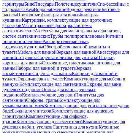
гарнитуры
Биде
Писсуары
Полотенцесушители
Спа-бассейны с
гидромассажем
Водоснабжение
Водонагреватели
Бытовые
насосы
Проточные фильтры для воды
Фильтры-
кувшины
Картриджи, комплектующие для проточных
фильтров
Магистральные фильтры, системы
сантехнические
Аксессуары для магистральных фильтров,
систем сантехнических
Трубы полипропиленовые
Фитинги
полипропиленовые
Расширительные баки,
гидроаккумуляторы
Обустройство ванной комнаты и
туалета
Мебель для ванной
Зеркала для ванной
Аксессуары для
ванной и туалета
Сиденья и чехлы для унитаза
Шторки,
карнизы для ванны
Стеклянные, пластиковые шторки для
ванны
Наборы для ванной и туалета
Зеркала
косметические
Сиденья для ванны
Коврики для ванной и
туалета
Экран-дверки в туалет
Комплектующие для мебели в
ванную
Комплектующие для сантехники
Экраны для ванн,
душевых поддонов
Опоры для ванн, душевых
поддонов
Комплектующие для ванн
Плинтусы для
сантехники
Сифоны, трапы
Комплектующие для
умывальников, моек
Комплектующие для унитазов, писсуаров,
биде
Бачки для унитазов
Комплектующие для душевых
гарнитуров
Комплектующие для сифонов,
трапов
Комплектующие для смесителей
Комплектующие для
душевых кабин, уголков
Сантехника для кухни
Кухонные
мойки
Кухонные мойки со смесителями
Смесители для