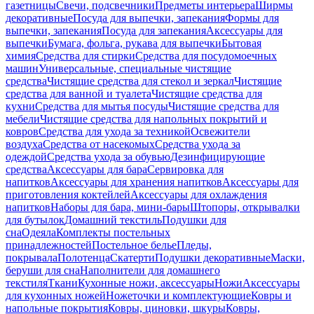
газетницы
Свечи, подсвечники
Предметы интерьера
Ширмы
декоративные
Посуда для выпечки, запекания
Формы для
выпечки, запекания
Посуда для запекания
Аксессуары для
выпечки
Бумага, фольга, рукава для выпечки
Бытовая
химия
Средства для стирки
Средства для посудомоечных
машин
Универсальные, специальные чистящие
средства
Чистящие средства для стекол и зеркал
Чистящие
средства для ванной и туалета
Чистящие средства для
кухни
Средства для мытья посуды
Чистящие средства для
мебели
Чистящие средства для напольных покрытий и
ковров
Средства для ухода за техникой
Освежители
воздуха
Средства от насекомых
Средства ухода за
одеждой
Средства ухода за обувью
Дезинфицирующие
средства
Аксессуары для бара
Сервировка для
напитков
Аксессуары для хранения напитков
Аксессуары для
приготовления коктейлей
Аксессуары для охлаждения
напитков
Наборы для бара, мини-бары
Штопоры, открывалки
для бутылок
Домашний текстиль
Подушки для
сна
Одеяла
Комплекты постельных
принадлежностей
Постельное белье
Пледы,
покрывала
Полотенца
Скатерти
Подушки декоративные
Маски,
беруши для сна
Наполнители для домашнего
текстиля
Ткани
Кухонные ножи, аксессуары
Ножи
Аксессуары
для кухонных ножей
Ножеточки и комплектующие
Ковры и
напольные покрытия
Ковры, циновки, шкуры
Ковры,