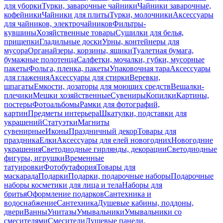
для уборки
Турки, заварочные чайники
Чайники заварочные,
кофейники
Чайники для плиты
Турки, молочники
Аксессуары
для чайников, электрочайников
Фильтры-
кувшины
Хозяйственные товары
Сушилки для белья,
прищепки
Гладильные доски
Урны, контейнеры для
мусора
Органайзеры, корзины, ящики
Туалетная бумага,
бумажные полотенца
Салфетки, мочалки, губки, мусорные
пакеты
Фольга, пленка, пакеты
Упаковочная тара
Аксессуары
для глажения
Аксессуары для стирки
Веревки,
шпагаты
Емкости, дозаторы для моющих средств
Вешалки-
плечики
Мешки хозяйственные
Сувениры
Копилки
Картины,
постеры
Фотоальбомы
Рамки для фотографий,
картин
Предметы интерьера
Шкатулки, подставки для
украшений
Статуэтки
Магниты
сувенирные
Иконы
Праздничный декор
Товары для
праздника
Елки
Аксессуары для елей новогодних
Новогодние
украшения
Светодиодные гирлянды, декорации
Светодиодные
фигуры, игрушки
Временные
татуировки
Фотобутафория
Товары для
маскарада
Подарки
Подарки, подарочные наборы
Подарочные
наборы косметики для лица и тела
Наборы для
бритья
Оформление подарков
Сантехника и
водоснабжение
Сантехника
Душевые кабины, поддоны,
двери
Ванны
Унитазы
Умывальники
Умывальники со
смесителями
Смесители
Душевые панели,