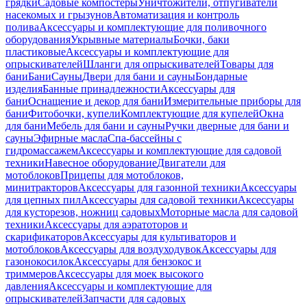
грядки
Садовые компостеры
Уничтожители, отпугиватели
насекомых и грызунов
Автоматизация и контроль
полива
Аксессуары и комплектующие для поливочного
оборудования
Укрывные материалы
Бочки, баки
пластиковые
Аксессуары и комплектующие для
опрыскивателей
Шланги для опрыскивателей
Товары для
бани
Бани
Сауны
Двери для бани и сауны
Бондарные
изделия
Банные принадлежности
Аксессуары для
бани
Оснащение и декор для бани
Измерительные приборы для
бани
Фитобочки, купели
Комплектующие для купелей
Окна
для бани
Мебель для бани и сауны
Ручки дверные для бани и
сауны
Эфирные масла
Спа-бассейны с
гидромассажем
Аксессуары и комплектующие для садовой
техники
Навесное оборудование
Двигатели для
мотоблоков
Прицепы для мотоблоков,
минитракторов
Аксессуары для газонной техники
Аксессуары
для цепных пил
Аксессуары для садовой техники
Аксессуары
для кусторезов, ножниц садовых
Моторные масла для садовой
техники
Аксессуары для аэратоторов и
скарификаторов
Аксессуары для культиваторов и
мотоблоков
Аксессуары для воздуходувок
Аксессуары для
газонокосилок
Аксессуары для бензокос и
триммеров
Аксессуары для моек высокого
давления
Аксессуары и комплектующие для
опрыскивателей
Запчасти для садовых