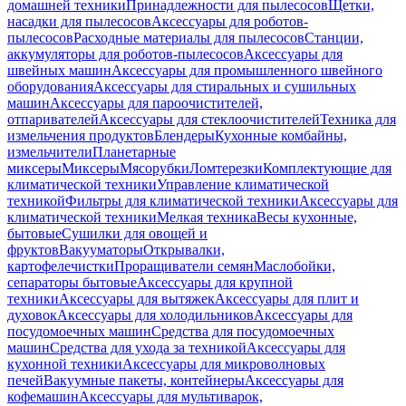
домашней техники
Принадлежности для пылесосов
Щетки,
насадки для пылесосов
Аксессуары для роботов-
пылесосов
Расходные материалы для пылесосов
Станции,
аккумуляторы для роботов-пылесосов
Аксессуары для
швейных машин
Аксессуары для промышленного швейного
оборудования
Аксессуары для стиральных и сушильных
машин
Аксессуары для пароочистителей,
отпаривателей
Аксессуары для стеклоочистителей
Техника для
измельчения продуктов
Блендеры
Кухонные комбайны,
измельчители
Планетарные
миксеры
Миксеры
Мясорубки
Ломтерезки
Комплектующие для
климатической техники
Управление климатической
техникой
Фильтры для климатической техники
Аксессуары для
климатической техники
Мелкая техника
Весы кухонные,
бытовые
Сушилки для овощей и
фруктов
Вакууматоры
Открывалки,
картофелечистки
Проращиватели семян
Маслобойки,
сепараторы бытовые
Аксессуары для крупной
техники
Аксессуары для вытяжек
Аксессуары для плит и
духовок
Аксессуары для холодильников
Аксессуары для
посудомоечных машин
Средства для посудомоечных
машин
Средства для ухода за техникой
Аксессуары для
кухонной техники
Аксессуары для микроволновых
печей
Вакуумные пакеты, контейнеры
Аксессуары для
кофемашин
Аксессуары для мультиварок,