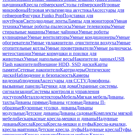
наушники
Кресла геймерские
Столы геймерские
Игровые
микрофоны
Игровая мультимедиа акустика
Аксессуары для
геймеров
Фигурки Funko Pop
Подставки для
ноутбуков
Светодиодные ленты
Лампы для мониторов
Умная
техника
Умные роботы-пылесосы
Умные телевизоры
Умные
стиральные машины
Умные чайники
Умные роботы
кулинарные
Умные вентиляторы
Умные кондиционеры
Умные
обогреватели
Умные увлажнители, очистители воздуха
Умные
отопительные котлы
Умные проветриватели
Умные радиочасы,
метеостанции
Умные кормушки и поилки для
животных
Умные напольные весы
Накопители данных
USB
Flash накопители
Внешние HDD, SSD диски
Карты
памяти
Сетевые накопители
Картридеры
Оптические
диски
Наблюдение и безопасность
Камеры
видеонаблюдения
Аксессуары для CCTV
Домофоны,
вызывные панели
Датчики для дома
Охранные системы,
сигнализации
Системы контроля и управления
доступом
Металлодетекторы
Мебель
Мягкая мебель
Диваны,
тахты
Диваны прямые
Диваны угловые
Диваны П-
образные
Кухонные уголки, диваны
Диваны
модульные
Детские диваны
Диваны садовые
Комплекты мягкой
мебели
Бескаркасные кресла-мешки и диваны
Надувные
диваны
Кресла
Кресла
Кресла-мешки и пуфы
Кресла-качалки,
кресла-маятники
Детские кресла, пуфы
Надувные кресла
Пуфы,
оттоманки
Кресла-кровати
Игровая мебель
Кресла