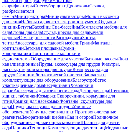
пылесосы, воздуходувки
Аэраторы,
скарификаторы
Снегоуборщики
Дровоколы
Сеялки,
разбрасыватели
семян
Минитракторы
Миникультиваторы
Мойки высокого
давления
Наборы садового электроинструмента
Отдых и
пикник
Батуты
Бассейны
Спа-бассейны
Комплекты мебели для
сада
Столы для сада
Стулья, кресла для сада
Качели
садовые
Гамаки, шезлонги
Раскладушки
Зонты,
тенты
Аксессуары для садовой мебели
Грили
Мангалы,
коптильни
Детская площадка
Сумки-
холодильники
Портативные колонки и
аудиосистемы
Оборудование для участка
Бытовые насосы
Люки
канализационные
Пруды, аксессуары для прудов
Фильтры,
насосы, стерилизаторы для прудов
Компрессоры для
прудов
Станции биологической очистки
Запчасти и
комплектующие для оборудования
Благоустройство
участка
Дачные дома
Беседки
Бани
Хозблоки и
сараи
Аксессуары для озеленения сада
Декор для сада
Почтовые
ящики, таблички
Козырьки
Скворечники, кормушки для
птиц
Домики для насекомых
Фонтаны, скульптуры для
сада
Пруды, аксессуары для прудов
Уличные
обогреватели
Уличные светильники
Противогололедные
реагенты
Декоративный щебень
Сад и огород
Поливочное
оборудование
Садовые опрыскиватели
Шланги для дома и
сада
Парники
Теплицы
Комплектующие для теплиц
Модульные