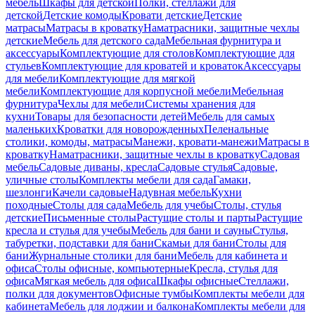
мебель
Шкафы для детской
Полки, стеллажи для
детской
Детские комоды
Кровати детские
Детские
матрасы
Матрасы в кроватку
Наматрасники, защитные чехлы
детские
Мебель для детского сада
Мебельная фурнитура и
аксессуары
Комплектующие для столов
Комплектующие для
стульев
Комплектующие для кроватей и кроваток
Аксессуары
для мебели
Комплектующие для мягкой
мебели
Комплектующие для корпусной мебели
Мебельная
фурнитура
Чехлы для мебели
Системы хранения для
кухни
Товары для безопасности детей
Мебель для самых
маленьких
Кроватки для новорожденных
Пеленальные
столики, комоды, матрасы
Манежи, кровати-манежи
Матрасы в
кроватку
Наматрасники, защитные чехлы в кроватку
Садовая
мебель
Садовые диваны, кресла
Садовые стулья
Садовые,
уличные столы
Комплекты мебели для сада
Гамаки,
шезлонги
Качели садовые
Надувная мебель
Кухни
походные
Столы для сада
Мебель для учебы
Столы, стулья
детские
Письменные столы
Растущие столы и парты
Растущие
кресла и стулья для учебы
Мебель для бани и сауны
Стулья,
табуретки, подставки для бани
Скамьи для бани
Столы для
бани
Журнальные столики для бани
Мебель для кабинета и
офиса
Столы офисные, компьютерные
Кресла, стулья для
офиса
Мягкая мебель для офиса
Шкафы офисные
Стеллажи,
полки для документов
Офисные тумбы
Комплекты мебели для
кабинета
Мебель для лоджии и балкона
Комплекты мебели для