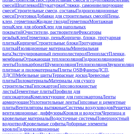
смеси
Шпатлевки
Штукатурки
Стяжки, самонивелирующие
смеси
Строительные смеси, составы
Гидроизоляционные
смеси
Грунтовки
Добавки для строительных смесей
Пены,
клеи, герметики
Жидкие гвозди
Герметики
Монтажная
пена
Клеи для обоев
Клеи для напольных
покрытий
Очистители, растворители
Фиксаторы
резьбы
Клеи
Герметики, пены
Кирпичи, блоки, тротуарная
плитка
Кирпичи
Строительные блоки
Тротуарная
плитка
Изоляционные материалы
Минеральная
вата
Экструдированный пенополистирол
Пенопласт
Пленки,
мембраны
Отражающая теплоизоляция
Гидроизоляционные
ленты
Поликарбонат
Шумоизоляция
Теплоизоляция
Звукоизоляц
плитные и пиломатериалы
Плиты OSB
Фанера
ДСП,
ЛДСП
Мебельные щиты
Террасные доски
Древесные
плиты
Пиломатериалы
Материалы для сухого
строительства
Гипсокартон
Гипсоволокнистые
листы
Цементные плиты
Профили для
гипсокартона
Комплектующие для гипсокартона
Ленты
армирующие
Уплотнительные ленты
Гипсовые и цементные
плиты
Вентиляторы вытяжные
Системы воздуховодов
Решетки
вентиляционные, диффузоры
Кровля и водосток
Черепица и
кровельные материалы
Водосточные системы
Поверхностный
водоотвод
Кровельные софиты
Доборные элементы
кровли
Гидроизоляционные