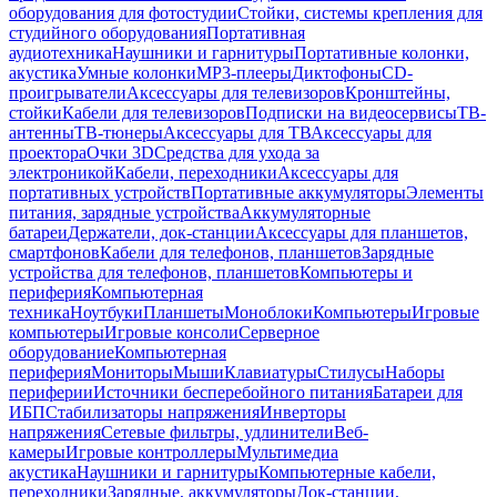
оборудования для фотостудии
Стойки, системы крепления для
студийного оборудования
Портативная
аудиотехника
Наушники и гарнитуры
Портативные колонки,
акустика
Умные колонки
MP3-плееры
Диктофоны
CD-
проигрыватели
Аксессуары для телевизоров
Кронштейны,
стойки
Кабели для телевизоров
Подписки на видеосервисы
ТВ-
антенны
ТВ-тюнеры
Аксессуары для ТВ
Аксессуары для
проектора
Очки 3D
Средства для ухода за
электроникой
Кабели, переходники
Аксессуары для
портативных устройств
Портативные аккумуляторы
Элементы
питания, зарядные устройства
Аккумуляторные
батареи
Держатели, док-станции
Аксессуары для планшетов,
смартфонов
Кабели для телефонов, планшетов
Зарядные
устройства для телефонов, планшетов
Компьютеры и
периферия
Компьютерная
техника
Ноутбуки
Планшеты
Моноблоки
Компьютеры
Игровые
компьютеры
Игровые консоли
Серверное
оборудование
Компьютерная
периферия
Мониторы
Мыши
Клавиатуры
Стилусы
Наборы
периферии
Источники бесперебойного питания
Батареи для
ИБП
Стабилизаторы напряжения
Инверторы
напряжения
Сетевые фильтры, удлинители
Веб-
камеры
Игровые контроллеры
Мультимедиа
акустика
Наушники и гарнитуры
Компьютерные кабели,
переходники
Зарядные, аккумуляторы
Док-станции,