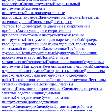
кабелерезы
Специнструменты
Измерительный
инструмент
Мерительные
инструменты
Электроизмерительные
приборы
Дальномеры
Дальномеры оптические
Нивелиры,
лазерные уровни
Пирометры
Детекторы и
тестеры
Толщиномеры
Специальные измерительные
приборы
Аксессуары для измерительных
приборов
Разметочный инструмент
Разметочные
инструменты
Инструменты для нарезки резьбы
Маркеры,
карандаши строительные
Клейма ударные
Строительно-
монтажный инструмент
Заклепочники
Труборезы,
трубогибы
Ножи строительные
Мультитулы
Пробойники,
просекатели отверстий
Ломы
Степлеры
механические
Стеклорезы
Прикаточные валики
Отделочный
инструмент
Плиткорезы
Кельмы, шпатели, гладилки
Малярный,
отделочный инструмент
Скотч, ленты малярные
Диспенсеры
для скотча
Аксессуары для малярных, отделочных
работ
Пленки строительные
Лестницы и стремянки
Лестницы,
стремянки
Чердачные лестницы
Элементы
лестниц
Подъемники строительные
Спецодежда и средства
защиты
Средства индивидуальной
защиты
Огнетушители
Сумки, пояса для
инструментов
Производственная
одежда
Спецодежда
Спецобувь
Организация рабочего
пространства
Фонари, прожекторы
Кейсы, ящики для