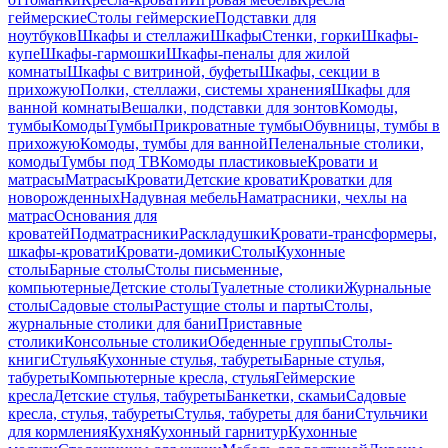
геймерские
Столы геймерские
Подставки для
ноутбуков
Шкафы и стеллажи
Шкафы
Стенки, горки
Шкафы-
купе
Шкафы-гармошки
Шкафы-пеналы для жилой
комнаты
Шкафы с витриной, буфеты
Шкафы, секции в
прихожую
Полки, стеллажи, системы хранения
Шкафы для
ванной комнаты
Вешалки, подставки для зонтов
Комоды,
тумбы
Комоды
Тумбы
Прикроватные тумбы
Обувницы, тумбы в
прихожую
Комоды, тумбы для ванной
Пеленальные столики,
комоды
Тумбы под ТВ
Комоды пластиковые
Кровати и
матрасы
Матрасы
Кровати
Детские кровати
Кроватки для
новорожденных
Надувная мебель
Наматрасники, чехлы на
матрас
Основания для
кроватей
Подматрасники
Раскладушки
Кровати-трансформеры,
шкафы-кровати
Кровати-домики
Столы
Кухонные
столы
Барные столы
Столы письменные,
компьютерные
Детские столы
Туалетные столики
Журнальные
столы
Садовые столы
Растущие столы и парты
Столы,
журнальные столики для бани
Приставные
столики
Консольные столики
Обеденные группы
Столы-
книги
Стулья
Кухонные стулья, табуреты
Барные стулья,
табуреты
Компьютерные кресла, стулья
Геймерские
кресла
Детские стулья, табуреты
Банкетки, скамьи
Садовые
кресла, стулья, табуреты
Стулья, табуреты для бани
Стульчики
для кормления
Кухня
Кухонный гарнитур
Кухонные