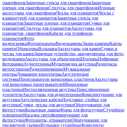
смартфонов
Защитные стекла для смартфонов
Защитные
пленки для смартфонов
Стилусы для смартфонов
Игровые
аксессуары для смартфонов
Чехлы для планшетов
Чехлы с
клавиатурой для планшетов
Защитные стекла для
планшетов
Защитные пленки для планшетов
Сумки для
планшетов
Стилусы для планшетов
Аксессуары для
планшетов, смартфонов
Кабели для телефонов,
планшетов
Фото,
видеосъемка
Фотоаппараты
Видеокамеры
Экшн-камеры
Карты
памяти
Объективы
Вспышки
Аксессуары для камер
Сумки и
чехлы для камер
Зарядные устройства, аккумуляторы для фото,
видеокамер
Аксессуары для объективов
Штативы
Цифровые
фоторамки
Аудиотехника
Мультимедиа акустика
Радиочасы,
метеостанции
Радиоприемники
Музыкальные
центры
Домашние кинотеатры
Акустические
системы
Проигрыватели виниловых пластинок
Аксессуары
для виниловых проигрывателей
Виниловые
пластинки
Инсталляционная акустика
Трансляционные
усилители
Аксессуары для аудиотехники
Комплектующие для
акустики
Акустические кабели
Подставки, стойки для
акустики
Сумки, чехлы для акустики
Оборудование для
фотостудии
Кольцевые лампы
Фоны для фотостудии
Студийное
освещение
Насадки светоформирующие для
фотостудии
Фотозонты, отражатели
Оборудование для
предметной съемки
Вспышки студийные
Комплекты