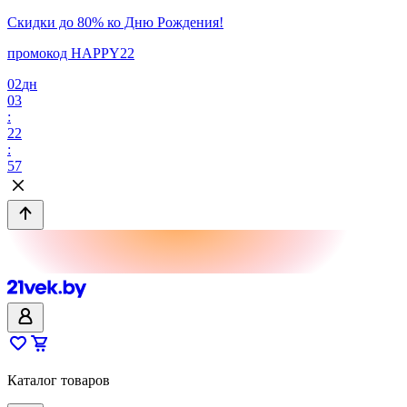
Скидки до 80% ко Дню Рождения!
промокод HAPPY22
02
дн
03
:
22
:
57
Каталог товаров