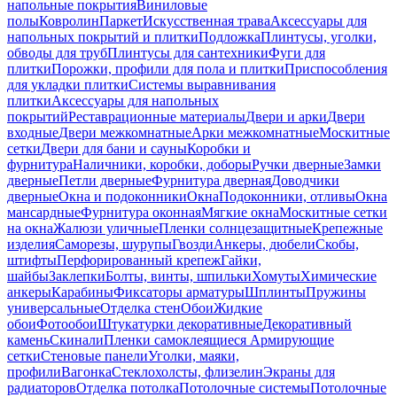
напольные покрытия
Виниловые
полы
Ковролин
Паркет
Искусственная трава
Аксессуары для
напольных покрытий и плитки
Подложка
Плинтусы, уголки,
обводы для труб
Плинтусы для сантехники
Фуги для
плитки
Порожки, профили для пола и плитки
Приспособления
для укладки плитки
Системы выравнивания
плитки
Аксессуары для напольных
покрытий
Реставрационные материалы
Двери и арки
Двери
входные
Двери межкомнатные
Арки межкомнатные
Москитные
сетки
Двери для бани и сауны
Коробки и
фурнитура
Наличники, коробки, доборы
Ручки дверные
Замки
дверные
Петли дверные
Фурнитура дверная
Доводчики
дверные
Окна и подоконники
Окна
Подоконники, отливы
Окна
мансардные
Фурнитура оконная
Мягкие окна
Москитные сетки
на окна
Жалюзи уличные
Пленки солнцезащитные
Крепежные
изделия
Саморезы, шурупы
Гвозди
Анкеры, дюбели
Скобы,
штифты
Перфорированный крепеж
Гайки,
шайбы
Заклепки
Болты, винты, шпильки
Хомуты
Химические
анкеры
Карабины
Фиксаторы арматуры
Шплинты
Пружины
универсальные
Отделка стен
Обои
Жидкие
обои
Фотообои
Штукатурки декоративные
Декоративный
камень
Скинали
Пленки самоклеящиеся
Армирующие
сетки
Стеновые панели
Уголки, маяки,
профили
Вагонка
Стеклохолсты, флизелин
Экраны для
радиаторов
Отделка потолка
Потолочные системы
Потолочные