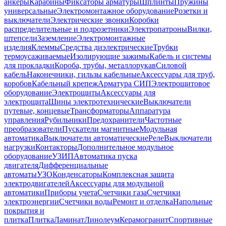
анкеры
Карабины
Фиксаторы арматуры
Шплинты
Пружины
универсальные
Электромонтажное оборудование
Розетки и
выключатели
Электрические звонки
Коробки
распределительные и подрозетники
Электропатроны
Вилки,
штепсели
Заземление
Электромонтажные
изделия
Клеммы
Средства диэлектрические
Трубки
термоусаживаемые
Изолирующие зажимы
Кабель и системы
для прокладки
Короба, трубы, металлорукав
Силовой
кабель
Наконечники, гильзы кабельные
Аксессуары для труб,
коробов
Кабельный крепеж
Арматура СИП
Электрощитовое
оборудование
Электрощиты
Аксессуары для
электрощита
Шины электротехнические
Выключатели
путевые, концевые
Трансформаторы
Аппаратура
управления
Рубильники
Предохранители
Частотные
преобразователи
Пускатели магнитные
Модульная
автоматика
Выключатели автоматические
Реле
Выключатели
нагрузки
Контакторы
Дополнительное модульное
оборудование
УЗИП
Автоматика пуска
двигателя
Дифференциальные
автоматы
УЗО
Конденсаторы
Комплексная защита
электродвигателей
Аксессуары для модульной
автоматики
Приборы учета
Счетчики газа
Счетчики
электроэнергии
Счетчики воды
Ремонт и отделка
Напольные
покрытия и
плитка
Плитка
Ламинат
Линолеум
Керамогранит
Спортивные