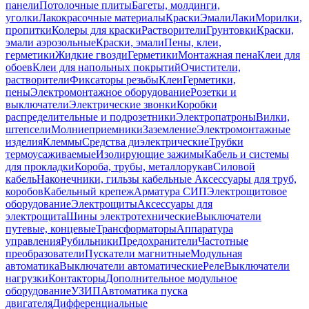
панели
Потолочные плиты
Багеты, молдинги,
уголки
Лакокрасочные материалы
Краски
Эмали
Лаки
Морилки,
пропитки
Колеры для краски
Растворители
Грунтовки
Краски,
эмали аэрозольные
Краски, эмали
Пены, клеи,
герметики
Жидкие гвозди
Герметики
Монтажная пена
Клеи для
обоев
Клеи для напольных покрытий
Очистители,
растворители
Фиксаторы резьбы
Клеи
Герметики,
пены
Электромонтажное оборудование
Розетки и
выключатели
Электрические звонки
Коробки
распределительные и подрозетники
Электропатроны
Вилки,
штепсели
Молниеприемники
Заземление
Электромонтажные
изделия
Клеммы
Средства диэлектрические
Трубки
термоусаживаемые
Изолирующие зажимы
Кабель и системы
для прокладки
Короба, трубы, металлорукав
Силовой
кабель
Наконечники, гильзы кабельные
Аксессуары для труб,
коробов
Кабельный крепеж
Арматура СИП
Электрощитовое
оборудование
Электрощиты
Аксессуары для
электрощита
Шины электротехнические
Выключатели
путевые, концевые
Трансформаторы
Аппаратура
управления
Рубильники
Предохранители
Частотные
преобразователи
Пускатели магнитные
Модульная
автоматика
Выключатели автоматические
Реле
Выключатели
нагрузки
Контакторы
Дополнительное модульное
оборудование
УЗИП
Автоматика пуска
двигателя
Дифференциальные