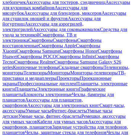
хлебопечек
Аксессуары для тостеров, сэндвичниц
Аксессуары
для кухонных комбайнов
Аксессуары для
мясорубок
Аксессуары для блендеров, миксеров
Аксессуары
для сушилок овощей и фруктов
Аксессуары для
йогуртниц
Аксессуары для аэрогрилей,
электрогрилей
Аксессуары для соковыжималок
Средства для
ухода за техникой
Смартфоны, ТВ и
электроника
Смартфоны
Смартфоны
Смартфоны
восстановленные
Смартфоны Apple
Смартфоны
Xiaomi
Смартфоны Samsung
Смартфоны Honor
Смартфоны
Huawei
Смартфоны POCO
Смартфоны Infinix
Смартфоны
Tecno
Смартфоны Realme
Смартфоны Samsung Galaxy S26
series
Кнопочные телефоны
Складные смартфоны
Телевизоры,
мониторы
Телевизоры
Мониторы
Мониторы-телевизоры
ТВ-
приставки и медиаплееры
Проекторы
Проекционные
экраны
Профессиональные дисплеи
Планшеты, электронные
книги
Планшеты
Электронные книги
Графические
планшеты
Блокноты электронные
Чехлы, бамперы для
планшетов
Аксессуары для планшетов,
смартфонов
Аксессуары для электронных книг
Смарт-часы,
аксессуары
Умные часы
Фитнес-браслеты
Умные часы
детские
Умные часы, фитнес-браслеты
Ремешки, аксессуары
для умных часов
Кабели для умных часов
Аксессуары для
смартфонов, планшетов
Зарядные устройства для телефонов,
планшетов
Чехлы, защитные стекла для телефонов
Чехлы для