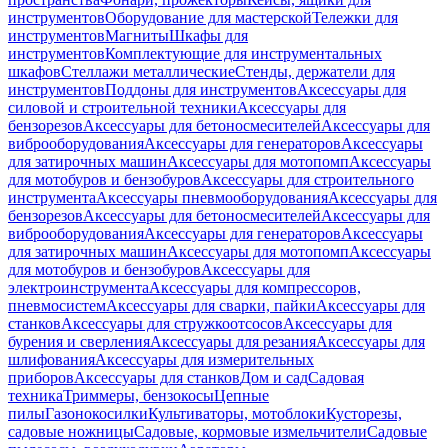
инструментов
Оборудование для мастерской
Тележки для
инструментов
Магниты
Шкафы для
инструментов
Комплектующие для инструментальных
шкафов
Стеллажи металлические
Стенды, держатели для
инструментов
Поддоны для инструментов
Аксессуары для
силовой и строительной техники
Аксессуары для
бензорезов
Аксессуары для бетоносмесителей
Аксессуары для
виброоборудования
Аксессуары для генераторов
Аксессуары
для затирочных машин
Аксессуары для мотопомп
Аксессуары
для мотобуров и бензобуров
Аксессуары для строительного
инструмента
Аксессуары пневмооборудования
Аксессуары для
бензорезов
Аксессуары для бетоносмесителей
Аксессуары для
виброоборудования
Аксессуары для генераторов
Аксессуары
для затирочных машин
Аксессуары для мотопомп
Аксессуары
для мотобуров и бензобуров
Аксессуары для
электроинструмента
Аксессуары для компрессоров,
пневмосистем
Аксессуары для сварки, пайки
Аксессуары для
станков
Аксессуары для стружкоотсосов
Аксессуары для
бурения и сверления
Аксессуары для резания
Аксессуары для
шлифования
Аксессуары для измерительных
приборов
Аксессуары для станков
Дом и сад
Садовая
техника
Триммеры, бензокосы
Цепные
пилы
Газонокосилки
Культиваторы, мотоблоки
Кусторезы,
садовые ножницы
Садовые, кормовые измельчители
Садовые