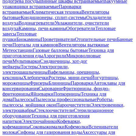
подогрева посуды
Винные шкафы встраиваемые
Вакуумные
упаковщики встраиваемые
Пароварки
встраиваемые
Климатическая техника
Вентиляторы
бытовые
Кондиционеры, сплит-системы
Охладители
воздуха
Водонагреватели
Увлажнители, очистители
воздуха
Камины, печи-камины
Обогреватели
Тепловые
завесы
Тепловые
пушки
Биокамины
Проветриватели
Отопительные печи
Банные
печи
Порталы для каминов
Вентиляторы вытяжные
Метеостанции
Газовые баллоны бытовые
Техника для
приготовления еды
Аэрогрили
Микроволновые
печи
Мультиварки
Сэндвичницы, хот-дог
мейкеры
Тостеры
Электрогрили,
электрошашлычницы
Вафельницы, орешницы,
кексницы
Хлебопечки
Ростеры, мини-печи
Йогуртницы,
мороженицы
Фризеры
Блинницы
Пароварки
Автоклавы для
консервирования
Сыроварни
Фритюрницы, фондю-
фритюрницы
Яйцеварки
Попкорницы
Техника для
дома
Пылесосы
Пылесосы профессиональные
Роботы-
пылесосы, мойщики окон
Пароочистители
Электровеники,
электрошвабры
Стеклоочистители
Стерилизационное
оборудование
Техника для приготовления
напитков
Электрочайники
Кофеварки,
кофемашины
Соковыжималки
Кофемолки
Вспениватели
молока
Сифоны для газирования воды
Аксессуары для