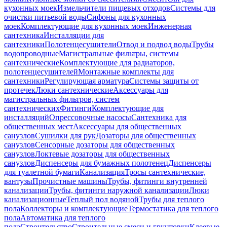
кухонных моек
Измельчители пищевых отходов
Системы для
очистки питьевой воды
Сифоны для кухонных
моек
Комплектующие для кухонных моек
Инженерная
сантехника
Инсталляции для
сантехники
Полотенцесушители
Отвод и подвод воды
Трубы
водопроводные
Магистральные фильтры, системы
сантехнические
Комплектующие для радиаторов,
полотенцесушителей
Монтажные комплекты для
сантехники
Регулирующая арматура
Системы защиты от
протечек
Люки сантехнические
Аксессуары для
магистральных фильтров, систем
сантехнических
Фитинги
Комплектующие для
инсталляций
Опрессовочные насосы
Сантехника для
общественных мест
Аксессуары для общественных
санузлов
Сушилки для рук
Дозаторы для общественных
санузлов
Сенсорные дозаторы для общественных
санузлов
Локтевые дозаторы для общественных
санузлов
Диспенсеры для бумажных полотенец
Диспенсеры
для туалетной бумаги
Канализация
Тросы сантехнические,
вантузы
Прочистные машины
Трубы, фитинги внутренней
канализации
Трубы, фитинги наружной канализации
Люки
канализационные
Теплый пол водяной
Трубы для теплого
пола
Коллекторы и комплектующие
Термостатика для теплого
пола
Автоматика для теплого
пола
Строительство
Строительные смеси и грунтовки
Клеевые