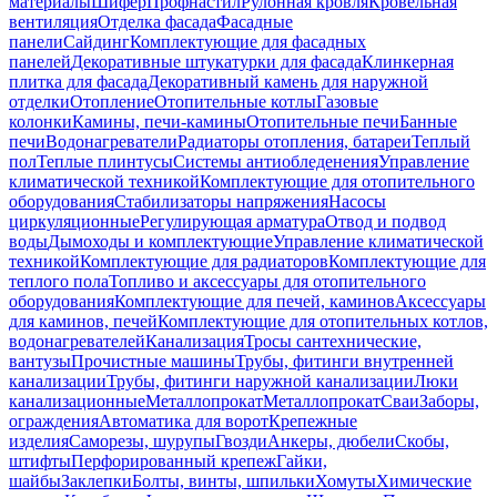
материалы
Шифер
Профнастил
Рулонная кровля
Кровельная
вентиляция
Отделка фасада
Фасадные
панели
Сайдинг
Комплектующие для фасадных
панелей
Декоративные штукатурки для фасада
Клинкерная
плитка для фасада
Декоративный камень для наружной
отделки
Отопление
Отопительные котлы
Газовые
колонки
Камины, печи-камины
Отопительные печи
Банные
печи
Водонагреватели
Радиаторы отопления, батареи
Теплый
пол
Теплые плинтусы
Системы антиобледенения
Управление
климатической техникой
Комплектующие для отопительного
оборудования
Стабилизаторы напряжения
Насосы
циркуляционные
Регулирующая арматура
Отвод и подвод
воды
Дымоходы и комплектующие
Управление климатической
техникой
Комплектующие для радиаторов
Комплектующие для
теплого пола
Топливо и аксессуары для отопительного
оборудования
Комплектующие для печей, каминов
Аксессуары
для каминов, печей
Комплектующие для отопительных котлов,
водонагревателей
Канализация
Тросы сантехнические,
вантузы
Прочистные машины
Трубы, фитинги внутренней
канализации
Трубы, фитинги наружной канализации
Люки
канализационные
Металлопрокат
Металлопрокат
Сваи
Заборы,
ограждения
Автоматика для ворот
Крепежные
изделия
Саморезы, шурупы
Гвозди
Анкеры, дюбели
Скобы,
штифты
Перфорированный крепеж
Гайки,
шайбы
Заклепки
Болты, винты, шпильки
Хомуты
Химические