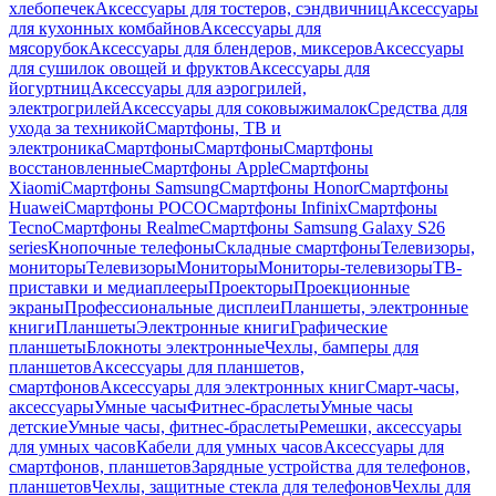
хлебопечек
Аксессуары для тостеров, сэндвичниц
Аксессуары
для кухонных комбайнов
Аксессуары для
мясорубок
Аксессуары для блендеров, миксеров
Аксессуары
для сушилок овощей и фруктов
Аксессуары для
йогуртниц
Аксессуары для аэрогрилей,
электрогрилей
Аксессуары для соковыжималок
Средства для
ухода за техникой
Смартфоны, ТВ и
электроника
Смартфоны
Смартфоны
Смартфоны
восстановленные
Смартфоны Apple
Смартфоны
Xiaomi
Смартфоны Samsung
Смартфоны Honor
Смартфоны
Huawei
Смартфоны POCO
Смартфоны Infinix
Смартфоны
Tecno
Смартфоны Realme
Смартфоны Samsung Galaxy S26
series
Кнопочные телефоны
Складные смартфоны
Телевизоры,
мониторы
Телевизоры
Мониторы
Мониторы-телевизоры
ТВ-
приставки и медиаплееры
Проекторы
Проекционные
экраны
Профессиональные дисплеи
Планшеты, электронные
книги
Планшеты
Электронные книги
Графические
планшеты
Блокноты электронные
Чехлы, бамперы для
планшетов
Аксессуары для планшетов,
смартфонов
Аксессуары для электронных книг
Смарт-часы,
аксессуары
Умные часы
Фитнес-браслеты
Умные часы
детские
Умные часы, фитнес-браслеты
Ремешки, аксессуары
для умных часов
Кабели для умных часов
Аксессуары для
смартфонов, планшетов
Зарядные устройства для телефонов,
планшетов
Чехлы, защитные стекла для телефонов
Чехлы для