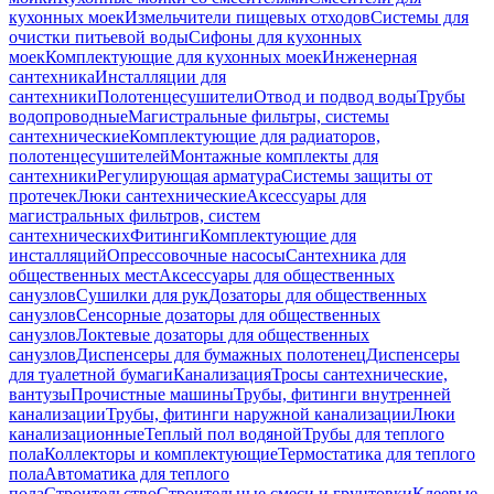
кухонных моек
Измельчители пищевых отходов
Системы для
очистки питьевой воды
Сифоны для кухонных
моек
Комплектующие для кухонных моек
Инженерная
сантехника
Инсталляции для
сантехники
Полотенцесушители
Отвод и подвод воды
Трубы
водопроводные
Магистральные фильтры, системы
сантехнические
Комплектующие для радиаторов,
полотенцесушителей
Монтажные комплекты для
сантехники
Регулирующая арматура
Системы защиты от
протечек
Люки сантехнические
Аксессуары для
магистральных фильтров, систем
сантехнических
Фитинги
Комплектующие для
инсталляций
Опрессовочные насосы
Сантехника для
общественных мест
Аксессуары для общественных
санузлов
Сушилки для рук
Дозаторы для общественных
санузлов
Сенсорные дозаторы для общественных
санузлов
Локтевые дозаторы для общественных
санузлов
Диспенсеры для бумажных полотенец
Диспенсеры
для туалетной бумаги
Канализация
Тросы сантехнические,
вантузы
Прочистные машины
Трубы, фитинги внутренней
канализации
Трубы, фитинги наружной канализации
Люки
канализационные
Теплый пол водяной
Трубы для теплого
пола
Коллекторы и комплектующие
Термостатика для теплого
пола
Автоматика для теплого
пола
Строительство
Строительные смеси и грунтовки
Клеевые