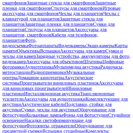
смартфонов
Защитные стекла для смартфонов
Защитные
пленки для смартфонов
Стилусы для смартфонов
Игровые
аксессуары для смартфонов
Чехлы для планшетов
Чехлы с
клавиатурой для планшетов
Защитные стекла для
планшетов
Защитные пленки для планшетов
Сумки для
планшетов
Стилусы для планшетов
Аксессуары для
планшетов, смартфонов
Кабели для телефонов,
планшетов
Фото,
видеосъемка
Фотоаппараты
Видеокамеры
Экшн-камеры
Карты
памяти
Объективы
Вспышки
Аксессуары для камер
Сумки и
чехлы для камер
Зарядные устройства, аккумуляторы для фото,
видеокамер
Аксессуары для объективов
Штативы
Цифровые
фоторамки
Аудиотехника
Мультимедиа акустика
Радиочасы,
метеостанции
Радиоприемники
Музыкальные
центры
Домашние кинотеатры
Акустические
системы
Проигрыватели виниловых пластинок
Аксессуары
для виниловых проигрывателей
Виниловые
пластинки
Инсталляционная акустика
Трансляционные
усилители
Аксессуары для аудиотехники
Комплектующие для
акустики
Акустические кабели
Подставки, стойки для
акустики
Сумки, чехлы для акустики
Оборудование для
фотостудии
Кольцевые лампы
Фоны для фотостудии
Студийное
освещение
Насадки светоформирующие для
фотостудии
Фотозонты, отражатели
Оборудование для
предметной съемки
Вспышки студийные
Комплекты