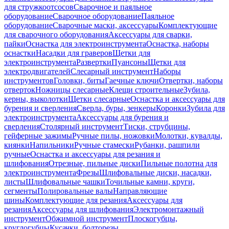
для стружкоотсосов
Сварочное и паяльное
оборудование
Сварочное оборудование
Паяльное
оборудование
Сварочные маски, аксессуары
Комплектующие
для сварочного оборудования
Аксессуары для сварки,
пайки
Оснастка для электроинструмента
Оснастка, наборы
оснастки
Насадки для граверов
Щетки для
электроинструмента
Развертки
Пуансоны
Щетки для
электродвигателей
Слесарный инструмент
Наборы
инструментов
Головки, биты
Гаечные ключи
Отвертки, наборы
отверток
Ножницы слесарные
Клещи строительные
Зубила,
керны, выколотки
Щетки слесарные
Оснастка и аксессуары для
бурения и сверления
Сверла, буры, зенкеры
Коронки
Зубила для
электроинструмента
Аксессуары для бурения и
сверления
Столярный инструмент
Тиски, струбцины,
гейферные зажимы
Ручные пилы, ножовки
Молотки, кувалды,
киянки
Напильники
Ручные стамески
Рубанки, рашпили
ручные
Оснастка и аксессуары для резания и
шлифования
Отрезные, пильные диски
Пильные полотна для
электроинструмента
Фрезы
Шлифовальные диски, насадки,
листы
Шлифовальные чашки
Точильные камни, круги,
сегменты
Полировальные валы
Направляющие
шины
Комплектующие для резания
Аксессуары для
резания
Аксессуары для шлифования
Электромонтажный
инструмент
Обжимной инструмент
Плоскогубцы,
круглогубцы
Кусачки, болторезы,