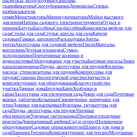
пылесосы, воздуходувки
Аэраторы,
скарификаторы
Снегоуборщики
Дровоколы
Сеялки,
разбрасыватели
семян
Минитракторы
Миникультиваторы
Мойки высокого
давления
Наборы садового электроинструмента
Отдых и
пикник
Батуты
Бассейны
Спа-бассейны
Комплекты мебели для
сада
Столы для сада
Стулья, кресла для сада
Качели
садовые
Гамаки, шезлонги
Раскладушки
Зонты,
тенты
Аксессуары для садовой мебели
Грили
Мангалы,
коптильни
Детская площадка
Сумки-
холодильники
Портативные колонки и
аудиосистемы
Оборудование для участка
Бытовые насосы
Люки
канализационные
Пруды, аксессуары для прудов
Фильтры,
насосы, стерилизаторы для прудов
Компрессоры для
прудов
Станции биологической очистки
Запчасти и
комплектующие для оборудования
Благоустройство
участка
Дачные дома
Беседки
Бани
Хозблоки и
сараи
Аксессуары для озеленения сада
Декор для сада
Почтовые
ящики, таблички
Козырьки
Скворечники, кормушки для
птиц
Домики для насекомых
Фонтаны, скульптуры для
сада
Пруды, аксессуары для прудов
Уличные
обогреватели
Уличные светильники
Противогололедные
реагенты
Декоративный щебень
Сад и огород
Поливочное
оборудование
Садовые опрыскиватели
Шланги для дома и
сада
Парники
Теплицы
Комплектующие для теплиц
Модульные