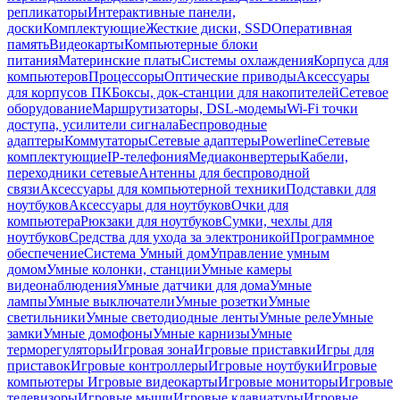
репликаторы
Интерактивные панели,
доски
Комплектующие
Жесткие диски, SSD
Оперативная
память
Видеокарты
Компьютерные блоки
питания
Материнские платы
Системы охлаждения
Корпуса для
компьютеров
Процессоры
Оптические приводы
Аксессуары
для корпусов ПК
Боксы, док-станции для накопителей
Сетевое
оборудование
Маршрутизаторы, DSL-модемы
Wi-Fi точки
доступа, усилители сигнала
Беспроводные
адаптеры
Коммутаторы
Сетевые адаптеры
Powerline
Сетевые
комплектующие
IP-телефония
Медиаконвертеры
Кабели,
переходники сетевые
Антенны для беспроводной
связи
Аксессуары для компьютерной техники
Подставки для
ноутбуков
Аксессуары для ноутбуков
Очки для
компьютера
Рюкзаки для ноутбуков
Сумки, чехлы для
ноутбуков
Средства для ухода за электроникой
Программное
обеспечение
Система Умный дом
Управление умным
домом
Умные колонки, станции
Умные камеры
видеонаблюдения
Умные датчики для дома
Умные
лампы
Умные выключатели
Умные розетки
Умные
светильники
Умные светодиодные ленты
Умные реле
Умные
замки
Умные домофоны
Умные карнизы
Умные
терморегуляторы
Игровая зона
Игровые приставки
Игры для
приставок
Игровые контроллеры
Игровые ноутбуки
Игровые
компьютеры
Игровые видеокарты
Игровые мониторы
Игровые
телевизоры
Игровые мыши
Игровые клавиатуры
Игровые