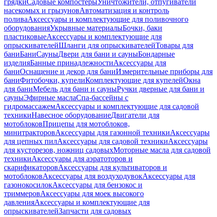
грядки
Садовые компостеры
Уничтожители, отпугиватели
насекомых и грызунов
Автоматизация и контроль
полива
Аксессуары и комплектующие для поливочного
оборудования
Укрывные материалы
Бочки, баки
пластиковые
Аксессуары и комплектующие для
опрыскивателей
Шланги для опрыскивателей
Товары для
бани
Бани
Сауны
Двери для бани и сауны
Бондарные
изделия
Банные принадлежности
Аксессуары для
бани
Оснащение и декор для бани
Измерительные приборы для
бани
Фитобочки, купели
Комплектующие для купелей
Окна
для бани
Мебель для бани и сауны
Ручки дверные для бани и
сауны
Эфирные масла
Спа-бассейны с
гидромассажем
Аксессуары и комплектующие для садовой
техники
Навесное оборудование
Двигатели для
мотоблоков
Прицепы для мотоблоков,
минитракторов
Аксессуары для газонной техники
Аксессуары
для цепных пил
Аксессуары для садовой техники
Аксессуары
для кусторезов, ножниц садовых
Моторные масла для садовой
техники
Аксессуары для аэратоторов и
скарификаторов
Аксессуары для культиваторов и
мотоблоков
Аксессуары для воздуходувок
Аксессуары для
газонокосилок
Аксессуары для бензокос и
триммеров
Аксессуары для моек высокого
давления
Аксессуары и комплектующие для
опрыскивателей
Запчасти для садовых