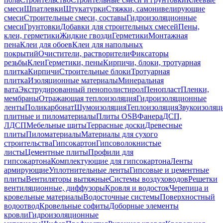
смеси
Шпатлевки
Штукатурки
Стяжки, самонивелирующие
смеси
Строительные смеси, составы
Гидроизоляционные
смеси
Грунтовки
Добавки для строительных смесей
Пены,
клеи, герметики
Жидкие гвозди
Герметики
Монтажная
пена
Клеи для обоев
Клеи для напольных
покрытий
Очистители, растворители
Фиксаторы
резьбы
Клеи
Герметики, пены
Кирпичи, блоки, тротуарная
плитка
Кирпичи
Строительные блоки
Тротуарная
плитка
Изоляционные материалы
Минеральная
вата
Экструдированный пенополистирол
Пенопласт
Пленки,
мембраны
Отражающая теплоизоляция
Гидроизоляционные
ленты
Поликарбонат
Шумоизоляция
Теплоизоляция
Звукоизоляц
плитные и пиломатериалы
Плиты OSB
Фанера
ДСП,
ЛДСП
Мебельные щиты
Террасные доски
Древесные
плиты
Пиломатериалы
Материалы для сухого
строительства
Гипсокартон
Гипсоволокнистые
листы
Цементные плиты
Профили для
гипсокартона
Комплектующие для гипсокартона
Ленты
армирующие
Уплотнительные ленты
Гипсовые и цементные
плиты
Вентиляторы вытяжные
Системы воздуховодов
Решетки
вентиляционные, диффузоры
Кровля и водосток
Черепица и
кровельные материалы
Водосточные системы
Поверхностный
водоотвод
Кровельные софиты
Доборные элементы
кровли
Гидроизоляционные