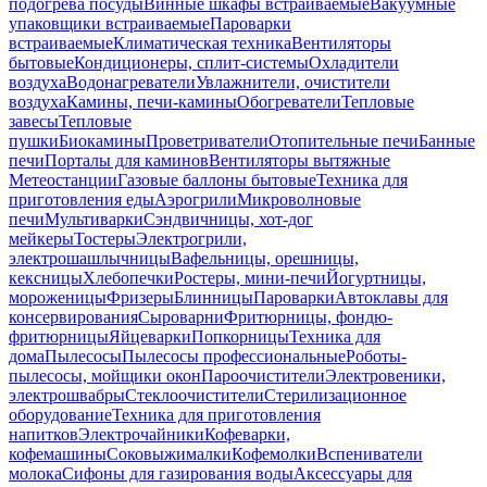
подогрева посуды
Винные шкафы встраиваемые
Вакуумные
упаковщики встраиваемые
Пароварки
встраиваемые
Климатическая техника
Вентиляторы
бытовые
Кондиционеры, сплит-системы
Охладители
воздуха
Водонагреватели
Увлажнители, очистители
воздуха
Камины, печи-камины
Обогреватели
Тепловые
завесы
Тепловые
пушки
Биокамины
Проветриватели
Отопительные печи
Банные
печи
Порталы для каминов
Вентиляторы вытяжные
Метеостанции
Газовые баллоны бытовые
Техника для
приготовления еды
Аэрогрили
Микроволновые
печи
Мультиварки
Сэндвичницы, хот-дог
мейкеры
Тостеры
Электрогрили,
электрошашлычницы
Вафельницы, орешницы,
кексницы
Хлебопечки
Ростеры, мини-печи
Йогуртницы,
мороженицы
Фризеры
Блинницы
Пароварки
Автоклавы для
консервирования
Сыроварни
Фритюрницы, фондю-
фритюрницы
Яйцеварки
Попкорницы
Техника для
дома
Пылесосы
Пылесосы профессиональные
Роботы-
пылесосы, мойщики окон
Пароочистители
Электровеники,
электрошвабры
Стеклоочистители
Стерилизационное
оборудование
Техника для приготовления
напитков
Электрочайники
Кофеварки,
кофемашины
Соковыжималки
Кофемолки
Вспениватели
молока
Сифоны для газирования воды
Аксессуары для