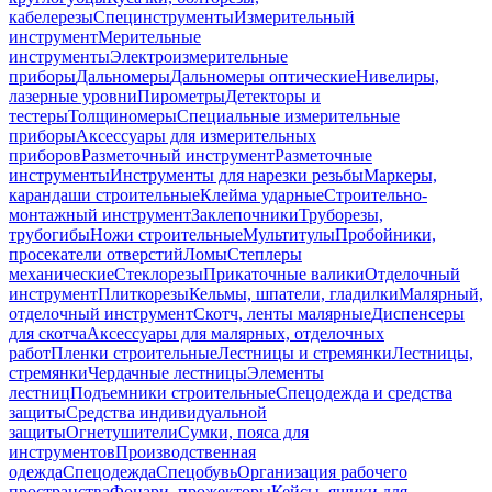
кабелерезы
Специнструменты
Измерительный
инструмент
Мерительные
инструменты
Электроизмерительные
приборы
Дальномеры
Дальномеры оптические
Нивелиры,
лазерные уровни
Пирометры
Детекторы и
тестеры
Толщиномеры
Специальные измерительные
приборы
Аксессуары для измерительных
приборов
Разметочный инструмент
Разметочные
инструменты
Инструменты для нарезки резьбы
Маркеры,
карандаши строительные
Клейма ударные
Строительно-
монтажный инструмент
Заклепочники
Труборезы,
трубогибы
Ножи строительные
Мультитулы
Пробойники,
просекатели отверстий
Ломы
Степлеры
механические
Стеклорезы
Прикаточные валики
Отделочный
инструмент
Плиткорезы
Кельмы, шпатели, гладилки
Малярный,
отделочный инструмент
Скотч, ленты малярные
Диспенсеры
для скотча
Аксессуары для малярных, отделочных
работ
Пленки строительные
Лестницы и стремянки
Лестницы,
стремянки
Чердачные лестницы
Элементы
лестниц
Подъемники строительные
Спецодежда и средства
защиты
Средства индивидуальной
защиты
Огнетушители
Сумки, пояса для
инструментов
Производственная
одежда
Спецодежда
Спецобувь
Организация рабочего
пространства
Фонари, прожекторы
Кейсы, ящики для