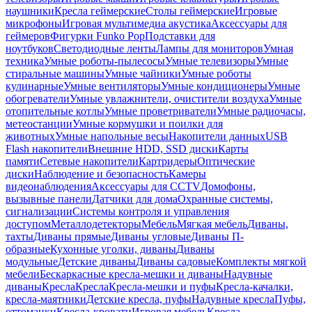
наушники
Кресла геймерские
Столы геймерские
Игровые
микрофоны
Игровая мультимедиа акустика
Аксессуары для
геймеров
Фигурки Funko Pop
Подставки для
ноутбуков
Светодиодные ленты
Лампы для мониторов
Умная
техника
Умные роботы-пылесосы
Умные телевизоры
Умные
стиральные машины
Умные чайники
Умные роботы
кулинарные
Умные вентиляторы
Умные кондиционеры
Умные
обогреватели
Умные увлажнители, очистители воздуха
Умные
отопительные котлы
Умные проветриватели
Умные радиочасы,
метеостанции
Умные кормушки и поилки для
животных
Умные напольные весы
Накопители данных
USB
Flash накопители
Внешние HDD, SSD диски
Карты
памяти
Сетевые накопители
Картридеры
Оптические
диски
Наблюдение и безопасность
Камеры
видеонаблюдения
Аксессуары для CCTV
Домофоны,
вызывные панели
Датчики для дома
Охранные системы,
сигнализации
Системы контроля и управления
доступом
Металлодетекторы
Мебель
Мягкая мебель
Диваны,
тахты
Диваны прямые
Диваны угловые
Диваны П-
образные
Кухонные уголки, диваны
Диваны
модульные
Детские диваны
Диваны садовые
Комплекты мягкой
мебели
Бескаркасные кресла-мешки и диваны
Надувные
диваны
Кресла
Кресла
Кресла-мешки и пуфы
Кресла-качалки,
кресла-маятники
Детские кресла, пуфы
Надувные кресла
Пуфы,
оттоманки
Кресла-кровати
Игровая мебель
Кресла