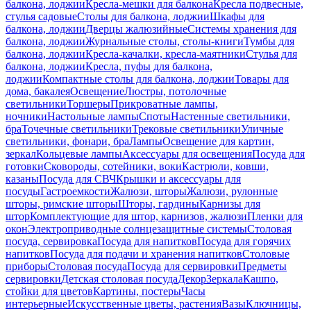
балкона, лоджии
Кресла-мешки для балкона
Кресла подвесные,
стулья садовые
Столы для балкона, лоджии
Шкафы для
балкона, лоджии
Дверцы жалюзийные
Системы хранения для
балкона, лоджии
Журнальные столы, столы-книги
Тумбы для
балкона, лоджии
Кресла-качалки, кресла-маятники
Стулья для
балкона, лоджии
Кресла, пуфы для балкона,
лоджии
Компактные столы для балкона, лоджии
Товары для
дома, бакалея
Освещение
Люстры, потолочные
светильники
Торшеры
Прикроватные лампы,
ночники
Настольные лампы
Споты
Настенные светильники,
бра
Точечные светильники
Трековые светильники
Уличные
светильники, фонари, бра
Лампы
Освещение для картин,
зеркал
Кольцевые лампы
Аксессуары для освещения
Посуда для
готовки
Сковороды, сотейники, воки
Кастрюли, ковши,
казаны
Посуда для СВЧ
Крышки и аксессуары для
посуды
Гастроемкости
Жалюзи, шторы
Жалюзи, рулонные
шторы, римские шторы
Шторы, гардины
Карнизы для
штор
Комплектующие для штор, карнизов, жалюзи
Пленки для
окон
Электроприводные солнцезащитные системы
Столовая
посуда, сервировка
Посуда для напитков
Посуда для горячих
напитков
Посуда для подачи и хранения напитков
Столовые
приборы
Столовая посуда
Посуда для сервировки
Предметы
сервировки
Детская столовая посуда
Декор
Зеркала
Кашпо,
стойки для цветов
Картины, постеры
Часы
интерьерные
Искусственные цветы, растения
Вазы
Ключницы,