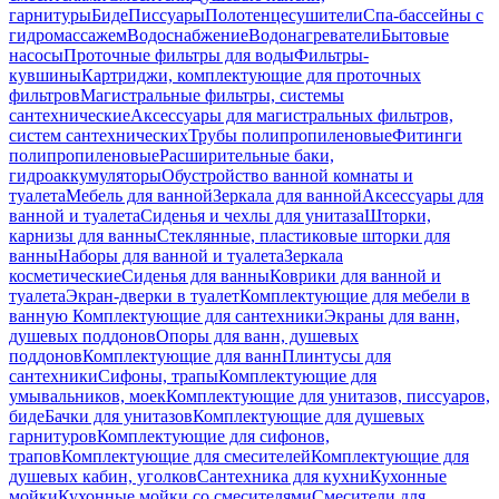
гарнитуры
Биде
Писсуары
Полотенцесушители
Спа-бассейны с
гидромассажем
Водоснабжение
Водонагреватели
Бытовые
насосы
Проточные фильтры для воды
Фильтры-
кувшины
Картриджи, комплектующие для проточных
фильтров
Магистральные фильтры, системы
сантехнические
Аксессуары для магистральных фильтров,
систем сантехнических
Трубы полипропиленовые
Фитинги
полипропиленовые
Расширительные баки,
гидроаккумуляторы
Обустройство ванной комнаты и
туалета
Мебель для ванной
Зеркала для ванной
Аксессуары для
ванной и туалета
Сиденья и чехлы для унитаза
Шторки,
карнизы для ванны
Стеклянные, пластиковые шторки для
ванны
Наборы для ванной и туалета
Зеркала
косметические
Сиденья для ванны
Коврики для ванной и
туалета
Экран-дверки в туалет
Комплектующие для мебели в
ванную
Комплектующие для сантехники
Экраны для ванн,
душевых поддонов
Опоры для ванн, душевых
поддонов
Комплектующие для ванн
Плинтусы для
сантехники
Сифоны, трапы
Комплектующие для
умывальников, моек
Комплектующие для унитазов, писсуаров,
биде
Бачки для унитазов
Комплектующие для душевых
гарнитуров
Комплектующие для сифонов,
трапов
Комплектующие для смесителей
Комплектующие для
душевых кабин, уголков
Сантехника для кухни
Кухонные
мойки
Кухонные мойки со смесителями
Смесители для