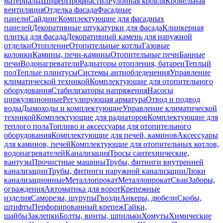
материалы
Шифер
Профнастил
Рулонная кровля
Кровельная
вентиляция
Отделка фасада
Фасадные
панели
Сайдинг
Комплектующие для фасадных
панелей
Декоративные штукатурки для фасада
Клинкерная
плитка для фасада
Декоративный камень для наружной
отделки
Отопление
Отопительные котлы
Газовые
колонки
Камины, печи-камины
Отопительные печи
Банные
печи
Водонагреватели
Радиаторы отопления, батареи
Теплый
пол
Теплые плинтусы
Системы антиобледенения
Управление
климатической техникой
Комплектующие для отопительного
оборудования
Стабилизаторы напряжения
Насосы
циркуляционные
Регулирующая арматура
Отвод и подвод
воды
Дымоходы и комплектующие
Управление климатической
техникой
Комплектующие для радиаторов
Комплектующие для
теплого пола
Топливо и аксессуары для отопительного
оборудования
Комплектующие для печей, каминов
Аксессуары
для каминов, печей
Комплектующие для отопительных котлов,
водонагревателей
Канализация
Тросы сантехнические,
вантузы
Прочистные машины
Трубы, фитинги внутренней
канализации
Трубы, фитинги наружной канализации
Люки
канализационные
Металлопрокат
Металлопрокат
Сваи
Заборы,
ограждения
Автоматика для ворот
Крепежные
изделия
Саморезы, шурупы
Гвозди
Анкеры, дюбели
Скобы,
штифты
Перфорированный крепеж
Гайки,
шайбы
Заклепки
Болты, винты, шпильки
Хомуты
Химические