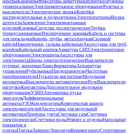
анкеры
Карабины
Фиксаторы арматуры
Шплинты
Пружины
универсальные
Электромонтажное оборудование
Розетки и
выключатели
Электрические звонки
Коробки
распределительные и подрозетники
Электропатроны
Вилки,
штепсели
Заземление
Электромонтажные
изделия
Клеммы
Средства диэлектрические
Трубки
термоусаживаемые
Изолирующие зажимы
Кабель и системы
для прокладки
Короба, трубы, металлорукав
Силовой
кабель
Наконечники, гильзы кабельные
Аксессуары для труб,
коробов
Кабельный крепеж
Арматура СИП
Электрощитовое
оборудование
Электрощиты
Аксессуары для
электрощита
Шины электротехнические
Выключатели
путевые, концевые
Трансформаторы
Аппаратура
управления
Рубильники
Предохранители
Частотные
преобразователи
Пускатели магнитные
Модульная
автоматика
Выключатели автоматические
Реле
Выключатели
нагрузки
Контакторы
Дополнительное модульное
оборудование
УЗИП
Автоматика пуска
двигателя
Дифференциальные
автоматы
УЗО
Конденсаторы
Комплексная защита
электродвигателей
Аксессуары для модульной
автоматики
Приборы учета
Счетчики газа
Счетчики
электроэнергии
Счетчики воды
Ремонт и отделка
Напольные
покрытия и
плитка
Плитка
Ламинат
Линолеум
Керамогранит
Спортивные