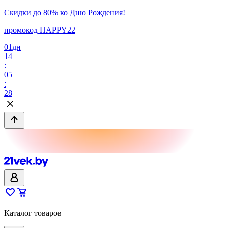
Скидки до 80% ко Дню Рождения!
промокод HAPPY22
01
дн
14
:
05
:
28
Каталог товаров