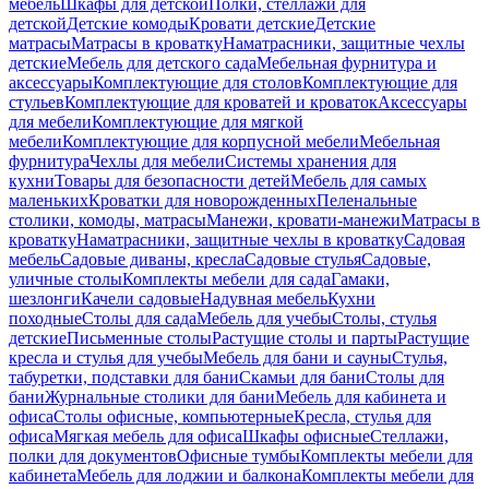
мебель
Шкафы для детской
Полки, стеллажи для
детской
Детские комоды
Кровати детские
Детские
матрасы
Матрасы в кроватку
Наматрасники, защитные чехлы
детские
Мебель для детского сада
Мебельная фурнитура и
аксессуары
Комплектующие для столов
Комплектующие для
стульев
Комплектующие для кроватей и кроваток
Аксессуары
для мебели
Комплектующие для мягкой
мебели
Комплектующие для корпусной мебели
Мебельная
фурнитура
Чехлы для мебели
Системы хранения для
кухни
Товары для безопасности детей
Мебель для самых
маленьких
Кроватки для новорожденных
Пеленальные
столики, комоды, матрасы
Манежи, кровати-манежи
Матрасы в
кроватку
Наматрасники, защитные чехлы в кроватку
Садовая
мебель
Садовые диваны, кресла
Садовые стулья
Садовые,
уличные столы
Комплекты мебели для сада
Гамаки,
шезлонги
Качели садовые
Надувная мебель
Кухни
походные
Столы для сада
Мебель для учебы
Столы, стулья
детские
Письменные столы
Растущие столы и парты
Растущие
кресла и стулья для учебы
Мебель для бани и сауны
Стулья,
табуретки, подставки для бани
Скамьи для бани
Столы для
бани
Журнальные столики для бани
Мебель для кабинета и
офиса
Столы офисные, компьютерные
Кресла, стулья для
офиса
Мягкая мебель для офиса
Шкафы офисные
Стеллажи,
полки для документов
Офисные тумбы
Комплекты мебели для
кабинета
Мебель для лоджии и балкона
Комплекты мебели для