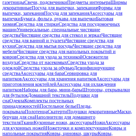
газетницы
Свечи, подсвечники
Предметы интерьера
Ширмы
декоративные
Посуда для выпечки, запекания
Формы для
выпечки, запекания
Посуда для запекания
Аксессуары для
выпечки
Бумага, фольга, рукава для выпечки
Бытовая
химия
Средства для стирки
Средства для посудомоечных
машин
Универсальные, специальные чистящие
средства
Чистящие средства для стекол и зеркал
Чистящие
средства для ванной и туалета
Чистящие средства для
кухни
Средства для мытья посуды
Чистящие средства для
мебели
Чистящие средства для напольных покрытий и
ковров
Средства для ухода за техникой
Освежители
воздуха
Средства от насекомых
Средства ухода за
одеждой
Средства ухода за обувью
Дезинфицирующие
средства
Аксессуары для бара
Сервировка для
напитков
Аксессуары для хранения напитков
Аксессуары для
приготовления коктейлей
Аксессуары для охлаждения
напитков
Наборы для бара, мини-бары
Штопоры, открывалки
для бутылок
Домашний текстиль
Подушки для
сна
Одеяла
Комплекты постельных
принадлежностей
Постельное белье
Пледы,
покрывала
Полотенца
Скатерти
Подушки декоративные
Маски,
беруши для сна
Наполнители для домашнего
текстиля
Ткани
Кухонные ножи, аксессуары
Ножи
Аксессуары
для кухонных ножей
Ножеточки и комплектующие
Ковры и
напольные покрытия
Ковры, циновки, шкуры
Ковры,