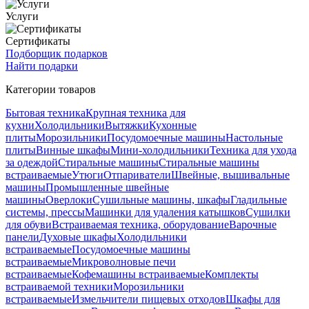
Услуги
Сертификаты
Подборщик подарков
Найти подарки
Категории товаров
Бытовая техника
Крупная техника для
кухни
Холодильники
Вытяжки
Кухонные
плиты
Морозильники
Посудомоечные машины
Настольные
плиты
Винные шкафы
Мини-холодильники
Техника для ухода
за одеждой
Стиральные машины
Стиральные машины
встраиваемые
Утюги
Отпариватели
Швейные, вышивальные
машины
Промышленные швейные
машины
Оверлоки
Сушильные машины, шкафы
Гладильные
системы, прессы
Машинки для удаления катышков
Сушилки
для обуви
Встраиваемая техника, оборудование
Варочные
панели
Духовые шкафы
Холодильники
встраиваемые
Посудомоечные машины
встраиваемые
Микроволновые печи
встраиваемые
Кофемашины встраиваемые
Комплекты
встраиваемой техники
Морозильники
встраиваемые
Измельчители пищевых отходов
Шкафы для