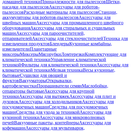
домашней техники
Принадлежности для пылесосов
Щетки,
насадки для пылесосов
Аксессуары для роботов-
пылесосов
Расходные материалы для пылесосов
Станции,
аккумуляторы для роботов-пылесосов
Аксессуары для
швейных машин
Аксессуары для промышленного швейного
оборудования
Аксессуары для стиральных и сушильных
машин
Аксессуары для пароочистителей,
отпаривателей
Аксессуары для стеклоочистителей
Техника для
измельчения продуктов
Блендеры
Кухонные комбайны,
измельчители
Планетарные
миксеры
Миксеры
Мясорубки
Ломтерезки
Комплектующие для
климатической техники
Управление климатической
техникой
Фильтры для климатической техники
Аксессуары для
климатической техники
Мелкая техника
Весы кухонные,
бытовые
Сушилки для овощей и
фруктов
Вакууматоры
Открывалки,
картофелечистки
Проращиватели семян
Маслобойки,
сепараторы бытовые
Аксессуары для крупной
техники
Аксессуары для вытяжек
Аксессуары для плит и
духовок
Аксессуары для холодильников
Аксессуары для
посудомоечных машин
Средства для посудомоечных
машин
Средства для ухода за техникой
Аксессуары для
кухонной техники
Аксессуары для микроволновых
печей
Вакуумные пакеты, контейнеры
Аксессуары для
кофемашин
Аксессуары для мультиварок,