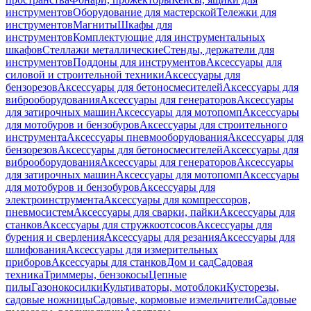
инструментов
Оборудование для мастерской
Тележки для
инструментов
Магниты
Шкафы для
инструментов
Комплектующие для инструментальных
шкафов
Стеллажи металлические
Стенды, держатели для
инструментов
Поддоны для инструментов
Аксессуары для
силовой и строительной техники
Аксессуары для
бензорезов
Аксессуары для бетоносмесителей
Аксессуары для
виброоборудования
Аксессуары для генераторов
Аксессуары
для затирочных машин
Аксессуары для мотопомп
Аксессуары
для мотобуров и бензобуров
Аксессуары для строительного
инструмента
Аксессуары пневмооборудования
Аксессуары для
бензорезов
Аксессуары для бетоносмесителей
Аксессуары для
виброоборудования
Аксессуары для генераторов
Аксессуары
для затирочных машин
Аксессуары для мотопомп
Аксессуары
для мотобуров и бензобуров
Аксессуары для
электроинструмента
Аксессуары для компрессоров,
пневмосистем
Аксессуары для сварки, пайки
Аксессуары для
станков
Аксессуары для стружкоотсосов
Аксессуары для
бурения и сверления
Аксессуары для резания
Аксессуары для
шлифования
Аксессуары для измерительных
приборов
Аксессуары для станков
Дом и сад
Садовая
техника
Триммеры, бензокосы
Цепные
пилы
Газонокосилки
Культиваторы, мотоблоки
Кусторезы,
садовые ножницы
Садовые, кормовые измельчители
Садовые