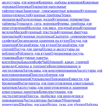
аксессуары для ковров
Коврики, наборы ковриков
Ковровые
дорожки
Циновки
Покрытия напольные
тафтинговые
Защитные, грязезащитные коврики
Кухонные
принадлежности
Кухонные приборы
Терки,
овощерезки
Разделочные доски
Кухонные термометры,
таймеры
Дуршлаги, сита, воронки
Формы, приборы для
приготовления
Молотки для мяса, тендерайзеры
Кухонные
мелочи
Миски
Кухонный текстиль
Кухонные фартуки,
прихватки
Кухонные полотенца
Скатерти, сервировочные
салфетки
Организация хранения на кухне
Посуда для
хранения
Органайзеры для кухни
Органайзеры для
специй
Посуда для ланча
Полки и аксессуары на
рейлинги
Рейлинги для кухни
Одноразовая посуда,
упаковка
Вакуумные пакеты,
контейнеры
Бакалея
Кофе
Чай
Цикорий, какао, горячий
шоколад
Сиропы и топпинги
Консервирование и
дистилляция
Автоклавы для консервирования
Аксессуары для
консервирования
Приспособления для
консервирования
Открывалки
Пивоварни
Емкости для
брожения
Ингредиенты для приготовления алкогольных
напитков
Аксессуары для приготовления и хранения
алкогольных напитков
Комплектующие для
дистилляторов
Прессы, дробилки для виноделия и
пивоварения
Дистилляторы бытовые
Уборочный
инвентарь
Швабры, насадки
Ведра, тазы для уборки
Наборы