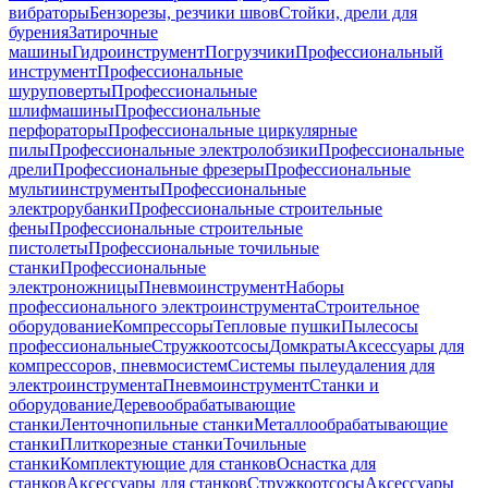
вибраторы
Бензорезы, резчики швов
Стойки, дрели для
бурения
Затирочные
машины
Гидроинструмент
Погрузчики
Профессиональный
инструмент
Профессиональные
шуруповерты
Профессиональные
шлифмашины
Профессиональные
перфораторы
Профессиональные циркулярные
пилы
Профессиональные электролобзики
Профессиональные
дрели
Профессиональные фрезеры
Профессиональные
мультиинструменты
Профессиональные
электрорубанки
Профессиональные строительные
фены
Профессиональные строительные
пистолеты
Профессиональные точильные
станки
Профессиональные
электроножницы
Пневмоинструмент
Наборы
профессионального электроинструмента
Строительное
оборудование
Компрессоры
Тепловые пушки
Пылесосы
профессиональные
Стружкоотсосы
Домкраты
Аксессуары для
компрессоров, пневмосистем
Системы пылеудаления для
электроинструмента
Пневмоинструмент
Станки и
оборудование
Деревообрабатывающие
станки
Ленточнопильные станки
Металлообрабатывающие
станки
Плиткорезные станки
Точильные
станки
Комплектующие для станков
Оснастка для
станков
Аксессуары для станков
Стружкоотсосы
Аксессуары