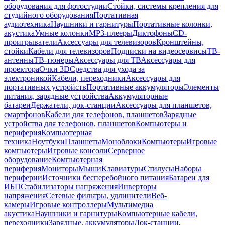
оборудования для фотостудии
Стойки, системы крепления для
студийного оборудования
Портативная
аудиотехника
Наушники и гарнитуры
Портативные колонки,
акустика
Умные колонки
MP3-плееры
Диктофоны
CD-
проигрыватели
Аксессуары для телевизоров
Кронштейны,
стойки
Кабели для телевизоров
Подписки на видеосервисы
ТВ-
антенны
ТВ-тюнеры
Аксессуары для ТВ
Аксессуары для
проектора
Очки 3D
Средства для ухода за
электроникой
Кабели, переходники
Аксессуары для
портативных устройств
Портативные аккумуляторы
Элементы
питания, зарядные устройства
Аккумуляторные
батареи
Держатели, док-станции
Аксессуары для планшетов,
смартфонов
Кабели для телефонов, планшетов
Зарядные
устройства для телефонов, планшетов
Компьютеры и
периферия
Компьютерная
техника
Ноутбуки
Планшеты
Моноблоки
Компьютеры
Игровые
компьютеры
Игровые консоли
Серверное
оборудование
Компьютерная
периферия
Мониторы
Мыши
Клавиатуры
Стилусы
Наборы
периферии
Источники бесперебойного питания
Батареи для
ИБП
Стабилизаторы напряжения
Инверторы
напряжения
Сетевые фильтры, удлинители
Веб-
камеры
Игровые контроллеры
Мультимедиа
акустика
Наушники и гарнитуры
Компьютерные кабели,
переходники
Зарядные, аккумуляторы
Док-станции,