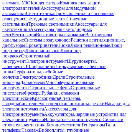
автоматы
УЗО
Конденсаторы
Комплексная защита
электродвигателей
Аксессуары для модульной
автоматики
Светотехника
Промышленное и сигнальное
освещение
Светодиодные ленты
Точечные
светильники
Трековые светильники
Аксессуары для
светотехники
Аксессуары для светодиодных
лент
Вентиляция
Вентиляторы вытяжные
Вентиляторы
канальные
Системы воздуховодов
Решетки вентиляционные,
диффузоры
Проветриватели
Люки
Люки ревизионные
Люки
под плитку
Люки напольные
Люки под
покраску
Строительный
инструмент
Электроинструмент
Шуруповерты,
гайковерты
Шлифмашины
Циркулярные, сабельные
пилы
Перфораторы, отбойные
молотки
Электролобзики
Дрели
Строительные
миксеры
Дальномеры
Многофункциональные
инструменты
Строительные фены
Строительные
пистолеты
Фрезеры
Рубанки, стамески
электрические
Краскопульты
Степлеры,
гвоздезабиватели
Электрические ножницы, резаки
Насадки для
электроинструмента
Аксессуары для
электроинструмента
Аккумуляторы, зарядные устройства для
электроинструмента
Наборы электроинструмента
Силовая и
строительная техника
Бетоносмесители
Генераторы
Тали,
тельферы
Такелаж
Виброплиты, глубинные