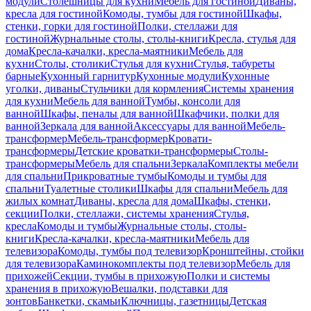
модули
Столешницы для кухни
Мебель для гостиной
Диваны,
кресла для гостиной
Комоды, тумбы для гостиной
Шкафы,
стенки, горки для гостиной
Полки, стеллажи для
гостиной
Журнальные столы, столы-книги
Кресла, стулья для
дома
Кресла-качалки, кресла-маятники
Мебель для
кухни
Столы, столики
Стулья для кухни
Стулья, табуреты
барные
Кухонный гарнитур
Кухонные модули
Кухонные
уголки, диваны
Стульчики для кормления
Системы хранения
для кухни
Мебель для ванной
Тумбы, консоли для
ванной
Шкафы, пеналы для ванной
Шкафчики, полки для
ванной
Зеркала для ванной
Аксессуары для ванной
Мебель-
трансформер
Мебель-трансформер
Кровати-
трансформеры
Детские кроватки-трансформеры
Столы-
трансформеры
Мебель для спальни
Зеркала
Комплекты мебели
для спальни
Прикроватные тумбы
Комоды и тумбы для
спальни
Туалетные столики
Шкафы для спальни
Мебель для
жилых комнат
Диваны, кресла для дома
Шкафы, стенки,
секции
Полки, стеллажи, системы хранения
Стулья,
кресла
Комоды и тумбы
Журнальные столы, столы-
книги
Кресла-качалки, кресла-маятники
Мебель для
телевизора
Комоды, тумбы под телевизор
Кронштейны, стойки
для телевизора
Каминокомплекты под телевизор
Мебель для
прихожей
Секции, тумбы в прихожую
Полки и системы
хранения в прихожую
Вешалки, подставки для
зонтов
Банкетки, скамьи
Ключницы, газетницы
Детская