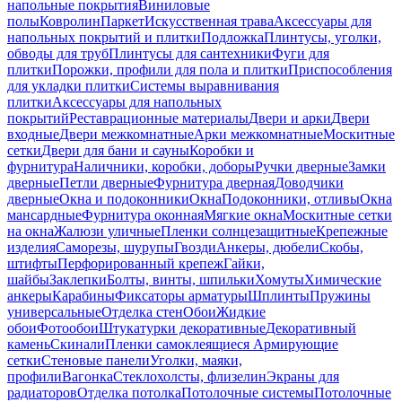
напольные покрытия
Виниловые
полы
Ковролин
Паркет
Искусственная трава
Аксессуары для
напольных покрытий и плитки
Подложка
Плинтусы, уголки,
обводы для труб
Плинтусы для сантехники
Фуги для
плитки
Порожки, профили для пола и плитки
Приспособления
для укладки плитки
Системы выравнивания
плитки
Аксессуары для напольных
покрытий
Реставрационные материалы
Двери и арки
Двери
входные
Двери межкомнатные
Арки межкомнатные
Москитные
сетки
Двери для бани и сауны
Коробки и
фурнитура
Наличники, коробки, доборы
Ручки дверные
Замки
дверные
Петли дверные
Фурнитура дверная
Доводчики
дверные
Окна и подоконники
Окна
Подоконники, отливы
Окна
мансардные
Фурнитура оконная
Мягкие окна
Москитные сетки
на окна
Жалюзи уличные
Пленки солнцезащитные
Крепежные
изделия
Саморезы, шурупы
Гвозди
Анкеры, дюбели
Скобы,
штифты
Перфорированный крепеж
Гайки,
шайбы
Заклепки
Болты, винты, шпильки
Хомуты
Химические
анкеры
Карабины
Фиксаторы арматуры
Шплинты
Пружины
универсальные
Отделка стен
Обои
Жидкие
обои
Фотообои
Штукатурки декоративные
Декоративный
камень
Скинали
Пленки самоклеящиеся
Армирующие
сетки
Стеновые панели
Уголки, маяки,
профили
Вагонка
Стеклохолсты, флизелин
Экраны для
радиаторов
Отделка потолка
Потолочные системы
Потолочные