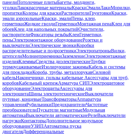
панели
Потолочные плиты
Багеты, молдинги,
уголки
Лакокрасочные материалы
Краски
Эмали
Лаки
Морилки,
пропитки
Колеры для краски
Растворители
Грунтовки
Краски,
эмали аэрозольные
Краски, эмали
Пены, клеи,
герметики
Жидкие гвозди
Герметики
Монтажная пена
Клеи для
обоев
Клеи для напольных покрытий
Очистители,
растворители
Фиксаторы резьбы
Клеи
Герметики,
пены
Электромонтажное оборудование
Розетки и
выключатели
Электрические звонки
Коробки
распределительные и подрозетники
Электропатроны
Вилки,
штепсели
Молниеприемники
Заземление
Электромонтажные
изделия
Клеммы
Средства диэлектрические
Трубки
термоусаживаемые
Изолирующие зажимы
Кабель и системы
для прокладки
Короба, трубы, металлорукав
Силовой
кабель
Наконечники, гильзы кабельные
Аксессуары для труб,
коробов
Кабельный крепеж
Арматура СИП
Электрощитовое
оборудование
Электрощиты
Аксессуары для
электрощита
Шины электротехнические
Выключатели
путевые, концевые
Трансформаторы
Аппаратура
управления
Рубильники
Предохранители
Частотные
преобразователи
Пускатели магнитные
Модульная
автоматика
Выключатели автоматические
Реле
Выключатели
нагрузки
Контакторы
Дополнительное модульное
оборудование
УЗИП
Автоматика пуска
двигателя
Дифференциальные