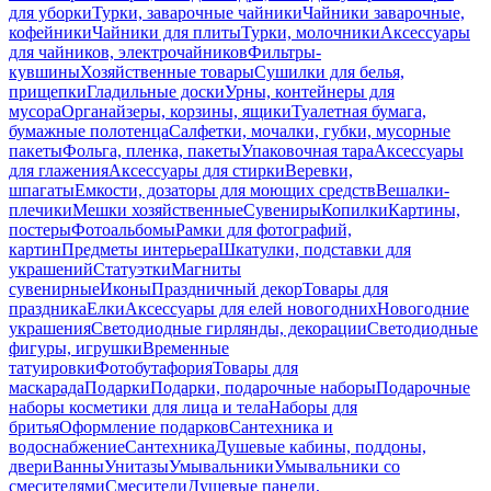
для уборки
Турки, заварочные чайники
Чайники заварочные,
кофейники
Чайники для плиты
Турки, молочники
Аксессуары
для чайников, электрочайников
Фильтры-
кувшины
Хозяйственные товары
Сушилки для белья,
прищепки
Гладильные доски
Урны, контейнеры для
мусора
Органайзеры, корзины, ящики
Туалетная бумага,
бумажные полотенца
Салфетки, мочалки, губки, мусорные
пакеты
Фольга, пленка, пакеты
Упаковочная тара
Аксессуары
для глажения
Аксессуары для стирки
Веревки,
шпагаты
Емкости, дозаторы для моющих средств
Вешалки-
плечики
Мешки хозяйственные
Сувениры
Копилки
Картины,
постеры
Фотоальбомы
Рамки для фотографий,
картин
Предметы интерьера
Шкатулки, подставки для
украшений
Статуэтки
Магниты
сувенирные
Иконы
Праздничный декор
Товары для
праздника
Елки
Аксессуары для елей новогодних
Новогодние
украшения
Светодиодные гирлянды, декорации
Светодиодные
фигуры, игрушки
Временные
татуировки
Фотобутафория
Товары для
маскарада
Подарки
Подарки, подарочные наборы
Подарочные
наборы косметики для лица и тела
Наборы для
бритья
Оформление подарков
Сантехника и
водоснабжение
Сантехника
Душевые кабины, поддоны,
двери
Ванны
Унитазы
Умывальники
Умывальники со
смесителями
Смесители
Душевые панели,