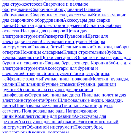
для стружкоотсосов
Сварочное и паяльное
оборудование
Сварочное оборудование
Паяльное
оборудование
Сварочные маски, аксессуары
Комплектующие
для сварочного оборудования
Аксессуары для сварки,
пайки
Оснастка для электроинструмента
Оснастка, наборы
оснастки
Насадки для граверов
Щетки для
электроинструмента
Развертки
Пуансоны
Щетки для
электродвигателей
Слесарный инструмент
Наборы
инструментов
Головки, биты
Гаечные ключи
Отвертки, наборы
отверток
Ножницы слесарные
Клещи строительные
Зубила,
керны, выколотки
Щетки слесарные
Оснастка и аксессуары для
бурения и сверления
Сверла, буры, зенкеры
Коронки
Зубила для
электроинструмента
Аксессуары для бурения и
сверления
Столярный инструмент
Тиски, струбцины,
гейферные зажимы
Ручные пилы, ножовки
Молотки, кувалды,
киянки
Напильники
Ручные стамески
Рубанки, рашпили
ручные
Оснастка и аксессуары для резания и
шлифования
Отрезные, пильные диски
Пильные полотна для
электроинструмента
Фрезы
Шлифовальные диски, насадки,
листы
Шлифовальные чашки
Точильные камни, круги,
сегменты
Полировальные валы
Направляющие
шины
Комплектующие для резания
Аксессуары для
резания
Аксессуары для шлифования
Электромонтажный
инструмент
Обжимной инструмент
Плоскогубцы,
круглогубцы
Кусачки, болторезы,