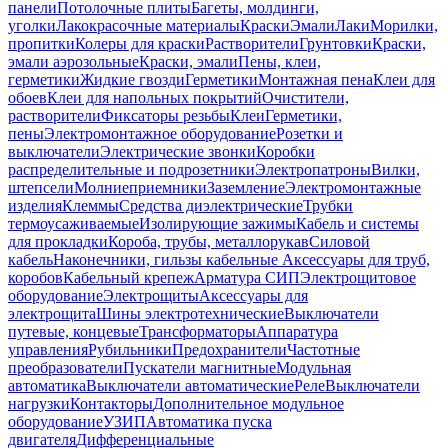
панели
Потолочные плиты
Багеты, молдинги,
уголки
Лакокрасочные материалы
Краски
Эмали
Лаки
Морилки,
пропитки
Колеры для краски
Растворители
Грунтовки
Краски,
эмали аэрозольные
Краски, эмали
Пены, клеи,
герметики
Жидкие гвозди
Герметики
Монтажная пена
Клеи для
обоев
Клеи для напольных покрытий
Очистители,
растворители
Фиксаторы резьбы
Клеи
Герметики,
пены
Электромонтажное оборудование
Розетки и
выключатели
Электрические звонки
Коробки
распределительные и подрозетники
Электропатроны
Вилки,
штепсели
Молниеприемники
Заземление
Электромонтажные
изделия
Клеммы
Средства диэлектрические
Трубки
термоусаживаемые
Изолирующие зажимы
Кабель и системы
для прокладки
Короба, трубы, металлорукав
Силовой
кабель
Наконечники, гильзы кабельные
Аксессуары для труб,
коробов
Кабельный крепеж
Арматура СИП
Электрощитовое
оборудование
Электрощиты
Аксессуары для
электрощита
Шины электротехнические
Выключатели
путевые, концевые
Трансформаторы
Аппаратура
управления
Рубильники
Предохранители
Частотные
преобразователи
Пускатели магнитные
Модульная
автоматика
Выключатели автоматические
Реле
Выключатели
нагрузки
Контакторы
Дополнительное модульное
оборудование
УЗИП
Автоматика пуска
двигателя
Дифференциальные