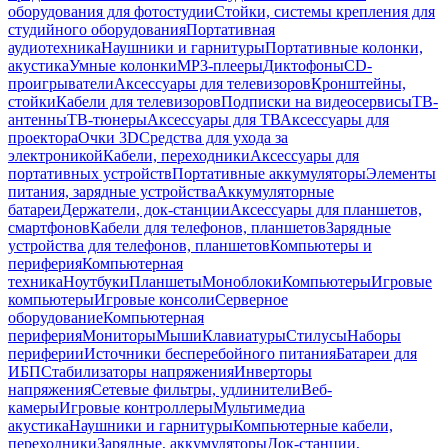
оборудования для фотостудии
Стойки, системы крепления для
студийного оборудования
Портативная
аудиотехника
Наушники и гарнитуры
Портативные колонки,
акустика
Умные колонки
MP3-плееры
Диктофоны
CD-
проигрыватели
Аксессуары для телевизоров
Кронштейны,
стойки
Кабели для телевизоров
Подписки на видеосервисы
ТВ-
антенны
ТВ-тюнеры
Аксессуары для ТВ
Аксессуары для
проектора
Очки 3D
Средства для ухода за
электроникой
Кабели, переходники
Аксессуары для
портативных устройств
Портативные аккумуляторы
Элементы
питания, зарядные устройства
Аккумуляторные
батареи
Держатели, док-станции
Аксессуары для планшетов,
смартфонов
Кабели для телефонов, планшетов
Зарядные
устройства для телефонов, планшетов
Компьютеры и
периферия
Компьютерная
техника
Ноутбуки
Планшеты
Моноблоки
Компьютеры
Игровые
компьютеры
Игровые консоли
Серверное
оборудование
Компьютерная
периферия
Мониторы
Мыши
Клавиатуры
Стилусы
Наборы
периферии
Источники бесперебойного питания
Батареи для
ИБП
Стабилизаторы напряжения
Инверторы
напряжения
Сетевые фильтры, удлинители
Веб-
камеры
Игровые контроллеры
Мультимедиа
акустика
Наушники и гарнитуры
Компьютерные кабели,
переходники
Зарядные, аккумуляторы
Док-станции,