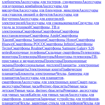
хлебопечек
Аксессуары для тостеров, сэндвичниц
Аксессуары
для кухонных комбайнов
Аксессуары для
мясорубок
Аксессуары для блендеров, миксеров
Аксессуары
для сушилок овощей и фруктов
Аксессуары для
йогуртниц
Аксессуары для аэрогрилей,
электрогрилей
Аксессуары для соковыжималок
Средства для
ухода за техникой
Смартфоны, ТВ и
электроника
Смартфоны
Смартфоны
Смартфоны
восстановленные
Смартфоны Apple
Смартфоны
Xiaomi
Смартфоны Samsung
Смартфоны Honor
Смартфоны
Huawei
Смартфоны POCO
Смартфоны Infinix
Смартфоны
Tecno
Смартфоны Realme
Смартфоны Samsung Galaxy S26
series
Кнопочные телефоны
Складные смартфоны
Телевизоры,
мониторы
Телевизоры
Мониторы
Мониторы-телевизоры
ТВ-
приставки и медиаплееры
Проекторы
Проекционные
экраны
Профессиональные дисплеи
Планшеты, электронные
книги
Планшеты
Электронные книги
Графические
планшеты
Блокноты электронные
Чехлы, бамперы для
планшетов
Аксессуары для планшетов,
смартфонов
Аксессуары для электронных книг
Смарт-часы,
аксессуары
Умные часы
Фитнес-браслеты
Умные часы
детские
Умные часы, фитнес-браслеты
Ремешки, аксессуары
для умных часов
Кабели для умных часов
Аксессуары для
смартфонов, планшетов
Зарядные устройства для телефонов,
планшетов
Чехлы, защитные стекла для телефонов
Чехлы для