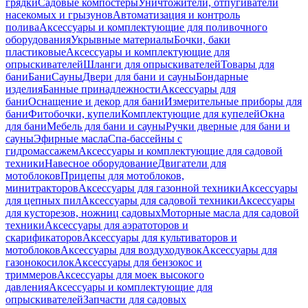
грядки
Садовые компостеры
Уничтожители, отпугиватели
насекомых и грызунов
Автоматизация и контроль
полива
Аксессуары и комплектующие для поливочного
оборудования
Укрывные материалы
Бочки, баки
пластиковые
Аксессуары и комплектующие для
опрыскивателей
Шланги для опрыскивателей
Товары для
бани
Бани
Сауны
Двери для бани и сауны
Бондарные
изделия
Банные принадлежности
Аксессуары для
бани
Оснащение и декор для бани
Измерительные приборы для
бани
Фитобочки, купели
Комплектующие для купелей
Окна
для бани
Мебель для бани и сауны
Ручки дверные для бани и
сауны
Эфирные масла
Спа-бассейны с
гидромассажем
Аксессуары и комплектующие для садовой
техники
Навесное оборудование
Двигатели для
мотоблоков
Прицепы для мотоблоков,
минитракторов
Аксессуары для газонной техники
Аксессуары
для цепных пил
Аксессуары для садовой техники
Аксессуары
для кусторезов, ножниц садовых
Моторные масла для садовой
техники
Аксессуары для аэратоторов и
скарификаторов
Аксессуары для культиваторов и
мотоблоков
Аксессуары для воздуходувок
Аксессуары для
газонокосилок
Аксессуары для бензокос и
триммеров
Аксессуары для моек высокого
давления
Аксессуары и комплектующие для
опрыскивателей
Запчасти для садовых