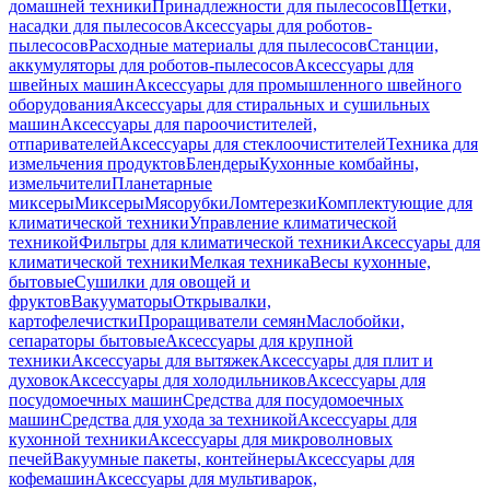
домашней техники
Принадлежности для пылесосов
Щетки,
насадки для пылесосов
Аксессуары для роботов-
пылесосов
Расходные материалы для пылесосов
Станции,
аккумуляторы для роботов-пылесосов
Аксессуары для
швейных машин
Аксессуары для промышленного швейного
оборудования
Аксессуары для стиральных и сушильных
машин
Аксессуары для пароочистителей,
отпаривателей
Аксессуары для стеклоочистителей
Техника для
измельчения продуктов
Блендеры
Кухонные комбайны,
измельчители
Планетарные
миксеры
Миксеры
Мясорубки
Ломтерезки
Комплектующие для
климатической техники
Управление климатической
техникой
Фильтры для климатической техники
Аксессуары для
климатической техники
Мелкая техника
Весы кухонные,
бытовые
Сушилки для овощей и
фруктов
Вакууматоры
Открывалки,
картофелечистки
Проращиватели семян
Маслобойки,
сепараторы бытовые
Аксессуары для крупной
техники
Аксессуары для вытяжек
Аксессуары для плит и
духовок
Аксессуары для холодильников
Аксессуары для
посудомоечных машин
Средства для посудомоечных
машин
Средства для ухода за техникой
Аксессуары для
кухонной техники
Аксессуары для микроволновых
печей
Вакуумные пакеты, контейнеры
Аксессуары для
кофемашин
Аксессуары для мультиварок,