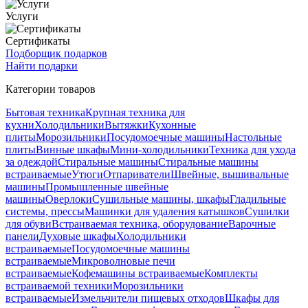
Услуги
Сертификаты
Подборщик подарков
Найти подарки
Категории товаров
Бытовая техника
Крупная техника для
кухни
Холодильники
Вытяжки
Кухонные
плиты
Морозильники
Посудомоечные машины
Настольные
плиты
Винные шкафы
Мини-холодильники
Техника для ухода
за одеждой
Стиральные машины
Стиральные машины
встраиваемые
Утюги
Отпариватели
Швейные, вышивальные
машины
Промышленные швейные
машины
Оверлоки
Сушильные машины, шкафы
Гладильные
системы, прессы
Машинки для удаления катышков
Сушилки
для обуви
Встраиваемая техника, оборудование
Варочные
панели
Духовые шкафы
Холодильники
встраиваемые
Посудомоечные машины
встраиваемые
Микроволновые печи
встраиваемые
Кофемашины встраиваемые
Комплекты
встраиваемой техники
Морозильники
встраиваемые
Измельчители пищевых отходов
Шкафы для