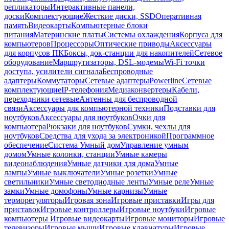
репликаторы
Интерактивные панели,
доски
Комплектующие
Жесткие диски, SSD
Оперативная
память
Видеокарты
Компьютерные блоки
питания
Материнские платы
Системы охлаждения
Корпуса для
компьютеров
Процессоры
Оптические приводы
Аксессуары
для корпусов ПК
Боксы, док-станции для накопителей
Сетевое
оборудование
Маршрутизаторы, DSL-модемы
Wi-Fi точки
доступа, усилители сигнала
Беспроводные
адаптеры
Коммутаторы
Сетевые адаптеры
Powerline
Сетевые
комплектующие
IP-телефония
Медиаконвертеры
Кабели,
переходники сетевые
Антенны для беспроводной
связи
Аксессуары для компьютерной техники
Подставки для
ноутбуков
Аксессуары для ноутбуков
Очки для
компьютера
Рюкзаки для ноутбуков
Сумки, чехлы для
ноутбуков
Средства для ухода за электроникой
Программное
обеспечение
Система Умный дом
Управление умным
домом
Умные колонки, станции
Умные камеры
видеонаблюдения
Умные датчики для дома
Умные
лампы
Умные выключатели
Умные розетки
Умные
светильники
Умные светодиодные ленты
Умные реле
Умные
замки
Умные домофоны
Умные карнизы
Умные
терморегуляторы
Игровая зона
Игровые приставки
Игры для
приставок
Игровые контроллеры
Игровые ноутбуки
Игровые
компьютеры
Игровые видеокарты
Игровые мониторы
Игровые
телевизоры
Игровые мыши
Игровые клавиатуры
Игровые