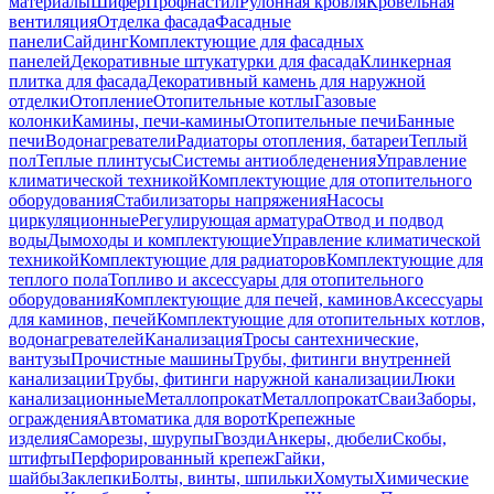
материалы
Шифер
Профнастил
Рулонная кровля
Кровельная
вентиляция
Отделка фасада
Фасадные
панели
Сайдинг
Комплектующие для фасадных
панелей
Декоративные штукатурки для фасада
Клинкерная
плитка для фасада
Декоративный камень для наружной
отделки
Отопление
Отопительные котлы
Газовые
колонки
Камины, печи-камины
Отопительные печи
Банные
печи
Водонагреватели
Радиаторы отопления, батареи
Теплый
пол
Теплые плинтусы
Системы антиобледенения
Управление
климатической техникой
Комплектующие для отопительного
оборудования
Стабилизаторы напряжения
Насосы
циркуляционные
Регулирующая арматура
Отвод и подвод
воды
Дымоходы и комплектующие
Управление климатической
техникой
Комплектующие для радиаторов
Комплектующие для
теплого пола
Топливо и аксессуары для отопительного
оборудования
Комплектующие для печей, каминов
Аксессуары
для каминов, печей
Комплектующие для отопительных котлов,
водонагревателей
Канализация
Тросы сантехнические,
вантузы
Прочистные машины
Трубы, фитинги внутренней
канализации
Трубы, фитинги наружной канализации
Люки
канализационные
Металлопрокат
Металлопрокат
Сваи
Заборы,
ограждения
Автоматика для ворот
Крепежные
изделия
Саморезы, шурупы
Гвозди
Анкеры, дюбели
Скобы,
штифты
Перфорированный крепеж
Гайки,
шайбы
Заклепки
Болты, винты, шпильки
Хомуты
Химические