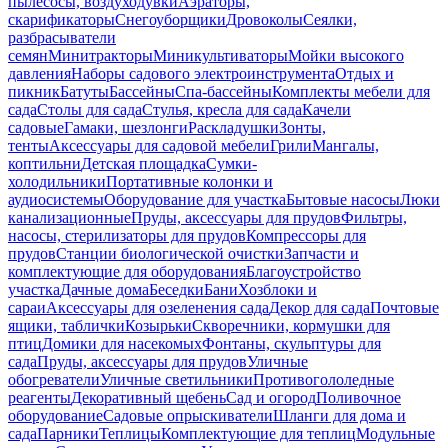
пылесосы, воздуходувки
Аэраторы,
скарификаторы
Снегоуборщики
Дровоколы
Сеялки,
разбрасыватели
семян
Минитракторы
Миникультиваторы
Мойки высокого
давления
Наборы садового электроинструмента
Отдых и
пикник
Батуты
Бассейны
Спа-бассейны
Комплекты мебели для
сада
Столы для сада
Стулья, кресла для сада
Качели
садовые
Гамаки, шезлонги
Раскладушки
Зонты,
тенты
Аксессуары для садовой мебели
Грили
Мангалы,
коптильни
Детская площадка
Сумки-
холодильники
Портативные колонки и
аудиосистемы
Оборудование для участка
Бытовые насосы
Люки
канализационные
Пруды, аксессуары для прудов
Фильтры,
насосы, стерилизаторы для прудов
Компрессоры для
прудов
Станции биологической очистки
Запчасти и
комплектующие для оборудования
Благоустройство
участка
Дачные дома
Беседки
Бани
Хозблоки и
сараи
Аксессуары для озеленения сада
Декор для сада
Почтовые
ящики, таблички
Козырьки
Скворечники, кормушки для
птиц
Домики для насекомых
Фонтаны, скульптуры для
сада
Пруды, аксессуары для прудов
Уличные
обогреватели
Уличные светильники
Противогололедные
реагенты
Декоративный щебень
Сад и огород
Поливочное
оборудование
Садовые опрыскиватели
Шланги для дома и
сада
Парники
Теплицы
Комплектующие для теплиц
Модульные