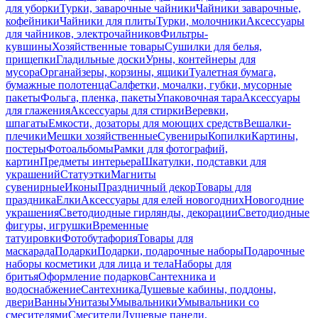
для уборки
Турки, заварочные чайники
Чайники заварочные,
кофейники
Чайники для плиты
Турки, молочники
Аксессуары
для чайников, электрочайников
Фильтры-
кувшины
Хозяйственные товары
Сушилки для белья,
прищепки
Гладильные доски
Урны, контейнеры для
мусора
Органайзеры, корзины, ящики
Туалетная бумага,
бумажные полотенца
Салфетки, мочалки, губки, мусорные
пакеты
Фольга, пленка, пакеты
Упаковочная тара
Аксессуары
для глажения
Аксессуары для стирки
Веревки,
шпагаты
Емкости, дозаторы для моющих средств
Вешалки-
плечики
Мешки хозяйственные
Сувениры
Копилки
Картины,
постеры
Фотоальбомы
Рамки для фотографий,
картин
Предметы интерьера
Шкатулки, подставки для
украшений
Статуэтки
Магниты
сувенирные
Иконы
Праздничный декор
Товары для
праздника
Елки
Аксессуары для елей новогодних
Новогодние
украшения
Светодиодные гирлянды, декорации
Светодиодные
фигуры, игрушки
Временные
татуировки
Фотобутафория
Товары для
маскарада
Подарки
Подарки, подарочные наборы
Подарочные
наборы косметики для лица и тела
Наборы для
бритья
Оформление подарков
Сантехника и
водоснабжение
Сантехника
Душевые кабины, поддоны,
двери
Ванны
Унитазы
Умывальники
Умывальники со
смесителями
Смесители
Душевые панели,