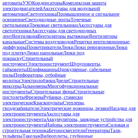
автоматы
УЗО
Конденсаторы
Комплексная защита
электродвигателей
Аксессуары для модульной
автоматики
Светотехника
Промышленное и сигнальное
освещение
Светодиодные ленты
Точечные
светильники
Трековые светильники
Аксессуары для
светотехники
Аксессуары для светодиодных
лент
Вентиляция
Вентиляторы вытяжные
Вентиляторы
канальные
Системы воздуховодов
Решетки вентиляционные,
диффузоры
Проветриватели
Люки
Люки ревизионные
Люки
под плитку
Люки напольные
Люки под
покраску
Строительный
инструмент
Электроинструмент
Шуруповерты,
гайковерты
Шлифмашины
Циркулярные, сабельные
пилы
Перфораторы, отбойные
молотки
Электролобзики
Дрели
Строительные
миксеры
Дальномеры
Многофункциональные
инструменты
Строительные фены
Строительные
пистолеты
Фрезеры
Рубанки, стамески
электрические
Краскопульты
Степлеры,
гвоздезабиватели
Электрические ножницы, резаки
Насадки для
электроинструмента
Аксессуары для
электроинструмента
Аккумуляторы, зарядные устройства для
электроинструмента
Наборы электроинструмента
Силовая и
строительная техника
Бетоносмесители
Генераторы
Тали,
тельферы
Такелаж
Виброплиты, глубинные