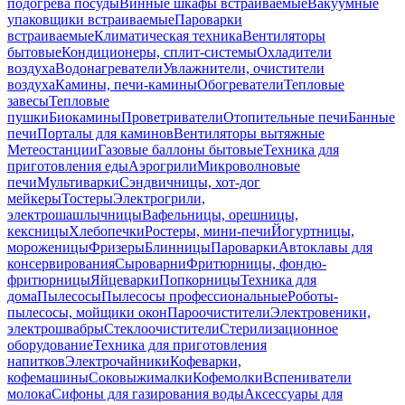
подогрева посуды
Винные шкафы встраиваемые
Вакуумные
упаковщики встраиваемые
Пароварки
встраиваемые
Климатическая техника
Вентиляторы
бытовые
Кондиционеры, сплит-системы
Охладители
воздуха
Водонагреватели
Увлажнители, очистители
воздуха
Камины, печи-камины
Обогреватели
Тепловые
завесы
Тепловые
пушки
Биокамины
Проветриватели
Отопительные печи
Банные
печи
Порталы для каминов
Вентиляторы вытяжные
Метеостанции
Газовые баллоны бытовые
Техника для
приготовления еды
Аэрогрили
Микроволновые
печи
Мультиварки
Сэндвичницы, хот-дог
мейкеры
Тостеры
Электрогрили,
электрошашлычницы
Вафельницы, орешницы,
кексницы
Хлебопечки
Ростеры, мини-печи
Йогуртницы,
мороженицы
Фризеры
Блинницы
Пароварки
Автоклавы для
консервирования
Сыроварни
Фритюрницы, фондю-
фритюрницы
Яйцеварки
Попкорницы
Техника для
дома
Пылесосы
Пылесосы профессиональные
Роботы-
пылесосы, мойщики окон
Пароочистители
Электровеники,
электрошвабры
Стеклоочистители
Стерилизационное
оборудование
Техника для приготовления
напитков
Электрочайники
Кофеварки,
кофемашины
Соковыжималки
Кофемолки
Вспениватели
молока
Сифоны для газирования воды
Аксессуары для