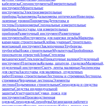
кабелерезы
Специнструменты
Измерительный
инструмент
Мерительные
инструменты
Электроизмерительные
приборы
Дальномеры
Дальномеры оптические
Нивелиры,
лазерные уровни
Пирометры
Детекторы и
тестеры
Толщиномеры
Специальные измерительные
приборы
Аксессуары для измерительных
приборов
Разметочный инструмент
Разметочные
инструменты
Инструменты для нарезки резьбы
Маркеры,
карандаши строительные
Клейма ударные
Строительно-
монтажный инструмент
Заклепочники
Труборезы,
трубогибы
Ножи строительные
Мультитулы
Пробойники,
просекатели отверстий
Ломы
Степлеры
механические
Стеклорезы
Прикаточные валики
Отделочный
инструмент
Плиткорезы
Кельмы, шпатели, гладилки
Малярный,
отделочный инструмент
Скотч, ленты малярные
Диспенсеры
для скотча
Аксессуары для малярных, отделочных
работ
Пленки строительные
Лестницы и стремянки
Лестницы,
стремянки
Чердачные лестницы
Элементы
лестниц
Подъемники строительные
Спецодежда и средства
защиты
Средства индивидуальной
защиты
Огнетушители
Сумки, пояса для
инструментов
Производственная
одежда
Спецодежда
Спецобувь
Организация рабочего
пространства
Фонари, прожекторы
Кейсы, ящики для