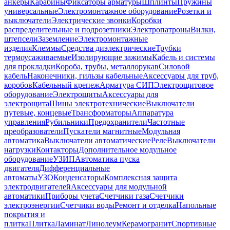
анкеры
Карабины
Фиксаторы арматуры
Шплинты
Пружины
универсальные
Электромонтажное оборудование
Розетки и
выключатели
Электрические звонки
Коробки
распределительные и подрозетники
Электропатроны
Вилки,
штепсели
Заземление
Электромонтажные
изделия
Клеммы
Средства диэлектрические
Трубки
термоусаживаемые
Изолирующие зажимы
Кабель и системы
для прокладки
Короба, трубы, металлорукав
Силовой
кабель
Наконечники, гильзы кабельные
Аксессуары для труб,
коробов
Кабельный крепеж
Арматура СИП
Электрощитовое
оборудование
Электрощиты
Аксессуары для
электрощита
Шины электротехнические
Выключатели
путевые, концевые
Трансформаторы
Аппаратура
управления
Рубильники
Предохранители
Частотные
преобразователи
Пускатели магнитные
Модульная
автоматика
Выключатели автоматические
Реле
Выключатели
нагрузки
Контакторы
Дополнительное модульное
оборудование
УЗИП
Автоматика пуска
двигателя
Дифференциальные
автоматы
УЗО
Конденсаторы
Комплексная защита
электродвигателей
Аксессуары для модульной
автоматики
Приборы учета
Счетчики газа
Счетчики
электроэнергии
Счетчики воды
Ремонт и отделка
Напольные
покрытия и
плитка
Плитка
Ламинат
Линолеум
Керамогранит
Спортивные