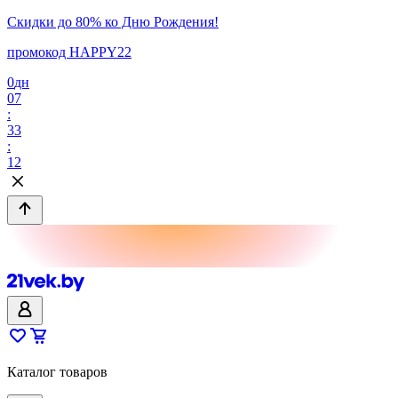
Скидки до 80% ко Дню Рождения!
промокод HAPPY22
0
дн
07
:
33
:
12
Каталог товаров