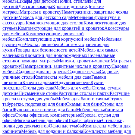
мебель
Шкафы для детской
Полки, стеллажи для
детской
Детские комоды
Кровати детские
Детские
матрасы
Матрасы в кроватку
Наматрасники, защитные чехлы
детские
Мебель для детского сада
Мебельная фурнитура и
аксессуары
Комплектующие для столов
Комплектующие для
стульев
Комплектующие для кроватей и кроваток
Аксессуары
для мебели
Комплектующие для мягкой
мебели
Комплектующие для корпусной мебели
Мебельная
фурнитура
Чехлы для мебели
Системы хранения для
кухни
Товары для безопасности детей
Мебель для самых
маленьких
Кроватки для новорожденных
Пеленальные
столики, комоды, матрасы
Манежи, кровати-манежи
Матрасы в
кроватку
Наматрасники, защитные чехлы в кроватку
Садовая
мебель
Садовые диваны, кресла
Садовые стулья
Садовые,
уличные столы
Комплекты мебели для сада
Гамаки,
шезлонги
Качели садовые
Надувная мебель
Кухни
походные
Столы для сада
Мебель для учебы
Столы, стулья
детские
Письменные столы
Растущие столы и парты
Растущие
кресла и стулья для учебы
Мебель для бани и сауны
Стулья,
табуретки, подставки для бани
Скамьи для бани
Столы для
бани
Журнальные столики для бани
Мебель для кабинета и
офиса
Столы офисные, компьютерные
Кресла, стулья для
офиса
Мягкая мебель для офиса
Шкафы офисные
Стеллажи,
полки для документов
Офисные тумбы
Комплекты мебели для
кабинета
Мебель для лоджии и балкона
Комплекты мебели для