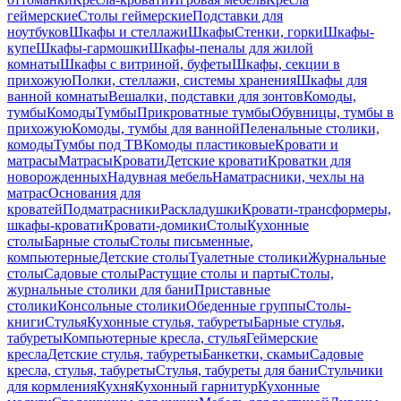
геймерские
Столы геймерские
Подставки для
ноутбуков
Шкафы и стеллажи
Шкафы
Стенки, горки
Шкафы-
купе
Шкафы-гармошки
Шкафы-пеналы для жилой
комнаты
Шкафы с витриной, буфеты
Шкафы, секции в
прихожую
Полки, стеллажи, системы хранения
Шкафы для
ванной комнаты
Вешалки, подставки для зонтов
Комоды,
тумбы
Комоды
Тумбы
Прикроватные тумбы
Обувницы, тумбы в
прихожую
Комоды, тумбы для ванной
Пеленальные столики,
комоды
Тумбы под ТВ
Комоды пластиковые
Кровати и
матрасы
Матрасы
Кровати
Детские кровати
Кроватки для
новорожденных
Надувная мебель
Наматрасники, чехлы на
матрас
Основания для
кроватей
Подматрасники
Раскладушки
Кровати-трансформеры,
шкафы-кровати
Кровати-домики
Столы
Кухонные
столы
Барные столы
Столы письменные,
компьютерные
Детские столы
Туалетные столики
Журнальные
столы
Садовые столы
Растущие столы и парты
Столы,
журнальные столики для бани
Приставные
столики
Консольные столики
Обеденные группы
Столы-
книги
Стулья
Кухонные стулья, табуреты
Барные стулья,
табуреты
Компьютерные кресла, стулья
Геймерские
кресла
Детские стулья, табуреты
Банкетки, скамьи
Садовые
кресла, стулья, табуреты
Стулья, табуреты для бани
Стульчики
для кормления
Кухня
Кухонный гарнитур
Кухонные