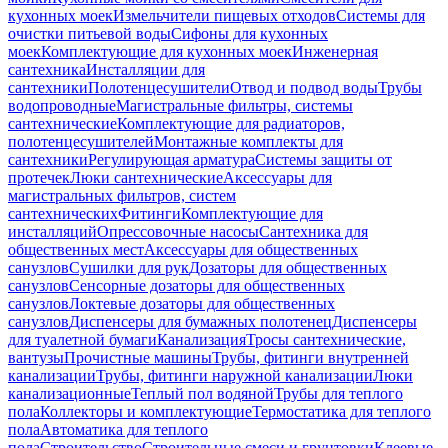
кухонных моек
Измельчители пищевых отходов
Системы для
очистки питьевой воды
Сифоны для кухонных
моек
Комплектующие для кухонных моек
Инженерная
сантехника
Инсталляции для
сантехники
Полотенцесушители
Отвод и подвод воды
Трубы
водопроводные
Магистральные фильтры, системы
сантехнические
Комплектующие для радиаторов,
полотенцесушителей
Монтажные комплекты для
сантехники
Регулирующая арматура
Системы защиты от
протечек
Люки сантехнические
Аксессуары для
магистральных фильтров, систем
сантехнических
Фитинги
Комплектующие для
инсталляций
Опрессовочные насосы
Сантехника для
общественных мест
Аксессуары для общественных
санузлов
Сушилки для рук
Дозаторы для общественных
санузлов
Сенсорные дозаторы для общественных
санузлов
Локтевые дозаторы для общественных
санузлов
Диспенсеры для бумажных полотенец
Диспенсеры
для туалетной бумаги
Канализация
Тросы сантехнические,
вантузы
Прочистные машины
Трубы, фитинги внутренней
канализации
Трубы, фитинги наружной канализации
Люки
канализационные
Теплый пол водяной
Трубы для теплого
пола
Коллекторы и комплектующие
Термостатика для теплого
пола
Автоматика для теплого
пола
Строительство
Строительные смеси и грунтовки
Клеевые