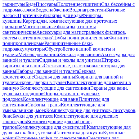
гарнитуры
Биде
Писсуары
Полотенцесушители
Спа-бассейны с
гидромассажем
Водоснабжение
Водонагреватели
Бытовые
насосы
Проточные фильтры для воды
Фильтры-
кувшины
Картриджи, комплектующие для проточных
фильтров
Магистральные фильтры, системы
сантехнические
Аксессуары для магистральных фильтров,
систем сантехнических
Трубы полипропиленовые
Фитинги
полипропиленовые
Расширительные баки,
гидроаккумуляторы
Обустройство ванной комнаты и
туалета
Мебель для ванной
Зеркала для ванной
Аксессуары для
ванной и туалета
Сиденья и чехлы для унитаза
Шторки,
карнизы для ванны
Стеклянные, пластиковые шторки для
ванны
Наборы для ванной и туалета
Зеркала
косметические
Сиденья для ванны
Коврики для ванной и
туалета
Экран-дверки в туалет
Комплектующие для мебели в
ванную
Комплектующие для сантехники
Экраны для ванн,
душевых поддонов
Опоры для ванн, душевых
поддонов
Комплектующие для ванн
Плинтусы для
сантехники
Сифоны, трапы
Комплектующие для
умывальников, моек
Комплектующие для унитазов, писсуаров,
биде
Бачки для унитазов
Комплектующие для душевых
гарнитуров
Комплектующие для сифонов,
трапов
Комплектующие для смесителей
Комплектующие для
душевых кабин, уголков
Сантехника для кухни
Кухонные
мойки
Кухонные мойки со смесителями
Смесители для