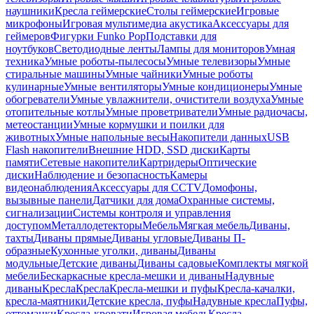
наушники
Кресла геймерские
Столы геймерские
Игровые
микрофоны
Игровая мультимедиа акустика
Аксессуары для
геймеров
Фигурки Funko Pop
Подставки для
ноутбуков
Светодиодные ленты
Лампы для мониторов
Умная
техника
Умные роботы-пылесосы
Умные телевизоры
Умные
стиральные машины
Умные чайники
Умные роботы
кулинарные
Умные вентиляторы
Умные кондиционеры
Умные
обогреватели
Умные увлажнители, очистители воздуха
Умные
отопительные котлы
Умные проветриватели
Умные радиочасы,
метеостанции
Умные кормушки и поилки для
животных
Умные напольные весы
Накопители данных
USB
Flash накопители
Внешние HDD, SSD диски
Карты
памяти
Сетевые накопители
Картридеры
Оптические
диски
Наблюдение и безопасность
Камеры
видеонаблюдения
Аксессуары для CCTV
Домофоны,
вызывные панели
Датчики для дома
Охранные системы,
сигнализации
Системы контроля и управления
доступом
Металлодетекторы
Мебель
Мягкая мебель
Диваны,
тахты
Диваны прямые
Диваны угловые
Диваны П-
образные
Кухонные уголки, диваны
Диваны
модульные
Детские диваны
Диваны садовые
Комплекты мягкой
мебели
Бескаркасные кресла-мешки и диваны
Надувные
диваны
Кресла
Кресла
Кресла-мешки и пуфы
Кресла-качалки,
кресла-маятники
Детские кресла, пуфы
Надувные кресла
Пуфы,
оттоманки
Кресла-кровати
Игровая мебель
Кресла