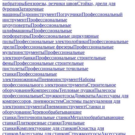
вибраторы
Бензорезы, резчики швов
Стойки, дрели для
бурения
Затирочные
машины
Гидроинструмент
Погрузчики
Профессиональный
инструмент
Профессиональные
шуруповерты
Профессиональные
шлифмашины
Профессиональные
перфораторы
Профессиональные циркулярные
пилы
Профессиональные электролобзики
Профессиональные
дрели
Профессиональные фрезеры
Профессиональные
мультиинструменты
Профессиональные
электрорубанки
Профессиональные строительные
фены
Профессиональные строительные
пистолеты
Профессиональные точильные
станки
Профессиональные
электроножницы
Пневмоинструмент
Наборы
профессионального электроинструмента
Строительное
оборудование
Компрессоры
Тепловые пушки
Пылесосы
профессиональные
Стружкоотсосы
Домкраты
Аксессуары для
компрессоров, пневмосистем
Системы пылеудаления для
электроинструмента
Пневмоинструмент
Станки и
оборудование
Деревообрабатывающие
станки
Ленточнопильные станки
Металлообрабатывающие
станки
Плиткорезные станки
Точильные
станки
Комплектующие для станков
Оснастка для
станков
Аксессуары для станков
Стружкоотсосы
Аксессуары