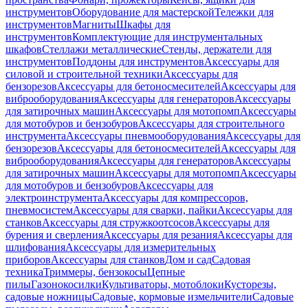
инструментов
Оборудование для мастерской
Тележки для
инструментов
Магниты
Шкафы для
инструментов
Комплектующие для инструментальных
шкафов
Стеллажи металлические
Стенды, держатели для
инструментов
Поддоны для инструментов
Аксессуары для
силовой и строительной техники
Аксессуары для
бензорезов
Аксессуары для бетоносмесителей
Аксессуары для
виброоборудования
Аксессуары для генераторов
Аксессуары
для затирочных машин
Аксессуары для мотопомп
Аксессуары
для мотобуров и бензобуров
Аксессуары для строительного
инструмента
Аксессуары пневмооборудования
Аксессуары для
бензорезов
Аксессуары для бетоносмесителей
Аксессуары для
виброоборудования
Аксессуары для генераторов
Аксессуары
для затирочных машин
Аксессуары для мотопомп
Аксессуары
для мотобуров и бензобуров
Аксессуары для
электроинструмента
Аксессуары для компрессоров,
пневмосистем
Аксессуары для сварки, пайки
Аксессуары для
станков
Аксессуары для стружкоотсосов
Аксессуары для
бурения и сверления
Аксессуары для резания
Аксессуары для
шлифования
Аксессуары для измерительных
приборов
Аксессуары для станков
Дом и сад
Садовая
техника
Триммеры, бензокосы
Цепные
пилы
Газонокосилки
Культиваторы, мотоблоки
Кусторезы,
садовые ножницы
Садовые, кормовые измельчители
Садовые