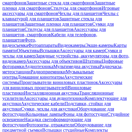
смартфонов
Защитные стекла для смартфонов
Защитные
пленки для смартфонов
Стилусы для смартфонов
Игровые
аксессуары для смартфонов
Чехлы для планшетов
Чехлы с
клавиатурой для планшетов
Защитные стекла для
планшетов
Защитные пленки для планшетов
Сумки для
планшетов
Стилусы для планшетов
Аксессуары для
планшетов, смартфонов
Кабели для телефонов,
планшетов
Фото,
видеосъемка
Фотоаппараты
Видеокамеры
Экшн-камеры
Карты
памяти
Объективы
Вспышки
Аксессуары для камер
Сумки и
чехлы для камер
Зарядные устройства, аккумуляторы для фото,
видеокамер
Аксессуары для объективов
Штативы
Цифровые
фоторамки
Аудиотехника
Мультимедиа акустика
Радиочасы,
метеостанции
Радиоприемники
Музыкальные
центры
Домашние кинотеатры
Акустические
системы
Проигрыватели виниловых пластинок
Аксессуары
для виниловых проигрывателей
Виниловые
пластинки
Инсталляционная акустика
Трансляционные
усилители
Аксессуары для аудиотехники
Комплектующие для
акустики
Акустические кабели
Подставки, стойки для
акустики
Сумки, чехлы для акустики
Оборудование для
фотостудии
Кольцевые лампы
Фоны для фотостудии
Студийное
освещение
Насадки светоформирующие для
фотостудии
Фотозонты, отражатели
Оборудование для
предметной съемки
Вспышки студийные
Комплекты