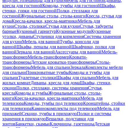
модули
Столешницы для кухни
Мебель для гостиной
Диваны,
кресла для гостиной
Комоды, тумбы для гостиной
Шкафы,
стенки, горки для гостиной
Полки, стеллажи для
гостиной
Журнальные столы, столы-книги
Кресла, стулья для
дома
Кресла-качалки, кресла-маятники
Мебель для
кухни
Столы, столики
Стулья для кухни
Стулья, табуреты
барные
Кухонный гарнитур
Кухонные модули
Кухонные
уголки, диваны
Стульчики для кормления
Системы хранения
для кухни
Мебель для ванной
Тумбы, консоли для
ванной
Шкафы, пеналы для ванной
Шкафчики, полки для
ванной
Зеркала для ванной
Аксессуары для ванной
Мебель-
трансформер
Мебель-трансформер
Кровати-
трансформеры
Детские кроватки-трансформеры
Столы-
трансформеры
Мебель для спальни
Зеркала
Комплекты мебели
для спальни
Прикроватные тумбы
Комоды и тумбы для
спальни
Туалетные столики
Шкафы для спальни
Мебель для
жилых комнат
Диваны, кресла для дома
Шкафы, стенки,
секции
Полки, стеллажи, системы хранения
Стулья,
кресла
Комоды и тумбы
Журнальные столы, столы-
книги
Кресла-качалки, кресла-маятники
Мебель для
телевизора
Комоды, тумбы под телевизор
Кронштейны, стойки
для телевизора
Каминокомплекты под телевизор
Мебель для
прихожей
Секции, тумбы в прихожую
Полки и системы
хранения в прихожую
Вешалки, подставки для
зонтов
Банкетки, скамьи
Ключницы, газетницы
Детская