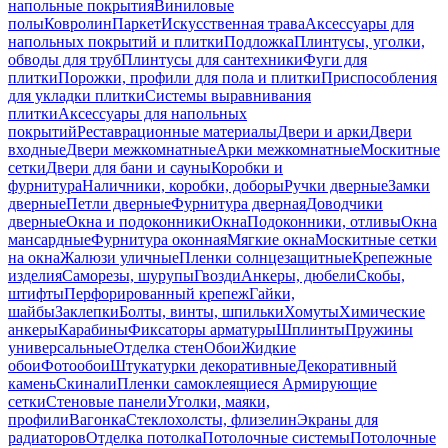
напольные покрытия
Виниловые
полы
Ковролин
Паркет
Искусственная трава
Аксессуары для
напольных покрытий и плитки
Подложка
Плинтусы, уголки,
обводы для труб
Плинтусы для сантехники
Фуги для
плитки
Порожки, профили для пола и плитки
Приспособления
для укладки плитки
Системы выравнивания
плитки
Аксессуары для напольных
покрытий
Реставрационные материалы
Двери и арки
Двери
входные
Двери межкомнатные
Арки межкомнатные
Москитные
сетки
Двери для бани и сауны
Коробки и
фурнитура
Наличники, коробки, доборы
Ручки дверные
Замки
дверные
Петли дверные
Фурнитура дверная
Доводчики
дверные
Окна и подоконники
Окна
Подоконники, отливы
Окна
мансардные
Фурнитура оконная
Мягкие окна
Москитные сетки
на окна
Жалюзи уличные
Пленки солнцезащитные
Крепежные
изделия
Саморезы, шурупы
Гвозди
Анкеры, дюбели
Скобы,
штифты
Перфорированный крепеж
Гайки,
шайбы
Заклепки
Болты, винты, шпильки
Хомуты
Химические
анкеры
Карабины
Фиксаторы арматуры
Шплинты
Пружины
универсальные
Отделка стен
Обои
Жидкие
обои
Фотообои
Штукатурки декоративные
Декоративный
камень
Скинали
Пленки самоклеящиеся
Армирующие
сетки
Стеновые панели
Уголки, маяки,
профили
Вагонка
Стеклохолсты, флизелин
Экраны для
радиаторов
Отделка потолка
Потолочные системы
Потолочные