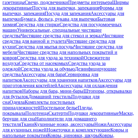
газетницы
Свечи, подсвечники
Предметы интерьера
Ширмы
декоративные
Посуда для выпечки, запекания
Формы для
выпечки, запекания
Посуда для запекания
Аксессуары для
выпечки
Бумага, фольга, рукава для выпечки
Бытовая
химия
Средства для стирки
Средства для посудомоечных
машин
Универсальные, специальные чистящие
средства
Чистящие средства для стекол и зеркал
Чистящие
средства для ванной и туалета
Чистящие средства для
кухни
Средства для мытья посуды
Чистящие средства для
мебели
Чистящие средства для напольных покрытий и
ковров
Средства для ухода за техникой
Освежители
воздуха
Средства от насекомых
Средства ухода за
одеждой
Средства ухода за обувью
Дезинфицирующие
средства
Аксессуары для бара
Сервировка для
напитков
Аксессуары для хранения напитков
Аксессуары для
приготовления коктейлей
Аксессуары для охлаждения
напитков
Наборы для бара, мини-бары
Штопоры, открывалки
для бутылок
Домашний текстиль
Подушки для
сна
Одеяла
Комплекты постельных
принадлежностей
Постельное белье
Пледы,
покрывала
Полотенца
Скатерти
Подушки декоративные
Маски,
беруши для сна
Наполнители для домашнего
текстиля
Ткани
Кухонные ножи, аксессуары
Ножи
Аксессуары
для кухонных ножей
Ножеточки и комплектующие
Ковры и
напольные покрытия
Ковры, циновки, шкуры
Ковры,