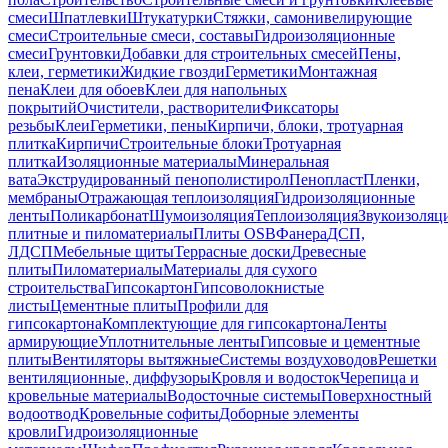
смеси
Шпатлевки
Штукатурки
Стяжки, самонивелирующие
смеси
Строительные смеси, составы
Гидроизоляционные
смеси
Грунтовки
Добавки для строительных смесей
Пены,
клеи, герметики
Жидкие гвозди
Герметики
Монтажная
пена
Клеи для обоев
Клеи для напольных
покрытий
Очистители, растворители
Фиксаторы
резьбы
Клеи
Герметики, пены
Кирпичи, блоки, тротуарная
плитка
Кирпичи
Строительные блоки
Тротуарная
плитка
Изоляционные материалы
Минеральная
вата
Экструдированный пенополистирол
Пенопласт
Пленки,
мембраны
Отражающая теплоизоляция
Гидроизоляционные
ленты
Поликарбонат
Шумоизоляция
Теплоизоляция
Звукоизоляц
плитные и пиломатериалы
Плиты OSB
Фанера
ДСП,
ЛДСП
Мебельные щиты
Террасные доски
Древесные
плиты
Пиломатериалы
Материалы для сухого
строительства
Гипсокартон
Гипсоволокнистые
листы
Цементные плиты
Профили для
гипсокартона
Комплектующие для гипсокартона
Ленты
армирующие
Уплотнительные ленты
Гипсовые и цементные
плиты
Вентиляторы вытяжные
Системы воздуховодов
Решетки
вентиляционные, диффузоры
Кровля и водосток
Черепица и
кровельные материалы
Водосточные системы
Поверхностный
водоотвод
Кровельные софиты
Доборные элементы
кровли
Гидроизоляционные