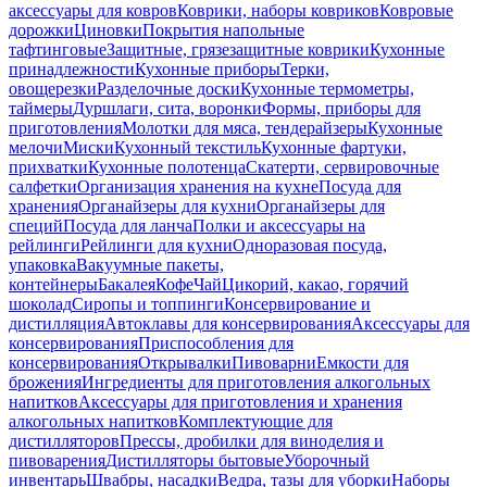
аксессуары для ковров
Коврики, наборы ковриков
Ковровые
дорожки
Циновки
Покрытия напольные
тафтинговые
Защитные, грязезащитные коврики
Кухонные
принадлежности
Кухонные приборы
Терки,
овощерезки
Разделочные доски
Кухонные термометры,
таймеры
Дуршлаги, сита, воронки
Формы, приборы для
приготовления
Молотки для мяса, тендерайзеры
Кухонные
мелочи
Миски
Кухонный текстиль
Кухонные фартуки,
прихватки
Кухонные полотенца
Скатерти, сервировочные
салфетки
Организация хранения на кухне
Посуда для
хранения
Органайзеры для кухни
Органайзеры для
специй
Посуда для ланча
Полки и аксессуары на
рейлинги
Рейлинги для кухни
Одноразовая посуда,
упаковка
Вакуумные пакеты,
контейнеры
Бакалея
Кофе
Чай
Цикорий, какао, горячий
шоколад
Сиропы и топпинги
Консервирование и
дистилляция
Автоклавы для консервирования
Аксессуары для
консервирования
Приспособления для
консервирования
Открывалки
Пивоварни
Емкости для
брожения
Ингредиенты для приготовления алкогольных
напитков
Аксессуары для приготовления и хранения
алкогольных напитков
Комплектующие для
дистилляторов
Прессы, дробилки для виноделия и
пивоварения
Дистилляторы бытовые
Уборочный
инвентарь
Швабры, насадки
Ведра, тазы для уборки
Наборы