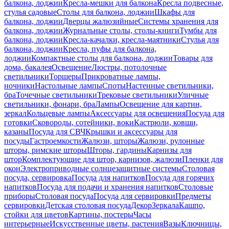
балкона, лоджии
Кресла-мешки для балкона
Кресла подвесные,
стулья садовые
Столы для балкона, лоджии
Шкафы для
балкона, лоджии
Дверцы жалюзийные
Системы хранения для
балкона, лоджии
Журнальные столы, столы-книги
Тумбы для
балкона, лоджии
Кресла-качалки, кресла-маятники
Стулья для
балкона, лоджии
Кресла, пуфы для балкона,
лоджии
Компактные столы для балкона, лоджии
Товары для
дома, бакалея
Освещение
Люстры, потолочные
светильники
Торшеры
Прикроватные лампы,
ночники
Настольные лампы
Споты
Настенные светильники,
бра
Точечные светильники
Трековые светильники
Уличные
светильники, фонари, бра
Лампы
Освещение для картин,
зеркал
Кольцевые лампы
Аксессуары для освещения
Посуда для
готовки
Сковороды, сотейники, воки
Кастрюли, ковши,
казаны
Посуда для СВЧ
Крышки и аксессуары для
посуды
Гастроемкости
Жалюзи, шторы
Жалюзи, рулонные
шторы, римские шторы
Шторы, гардины
Карнизы для
штор
Комплектующие для штор, карнизов, жалюзи
Пленки для
окон
Электроприводные солнцезащитные системы
Столовая
посуда, сервировка
Посуда для напитков
Посуда для горячих
напитков
Посуда для подачи и хранения напитков
Столовые
приборы
Столовая посуда
Посуда для сервировки
Предметы
сервировки
Детская столовая посуда
Декор
Зеркала
Кашпо,
стойки для цветов
Картины, постеры
Часы
интерьерные
Искусственные цветы, растения
Вазы
Ключницы,