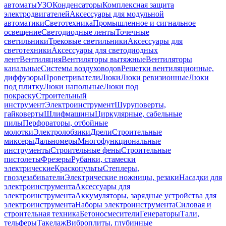
автоматы
УЗО
Конденсаторы
Комплексная защита
электродвигателей
Аксессуары для модульной
автоматики
Светотехника
Промышленное и сигнальное
освещение
Светодиодные ленты
Точечные
светильники
Трековые светильники
Аксессуары для
светотехники
Аксессуары для светодиодных
лент
Вентиляция
Вентиляторы вытяжные
Вентиляторы
канальные
Системы воздуховодов
Решетки вентиляционные,
диффузоры
Проветриватели
Люки
Люки ревизионные
Люки
под плитку
Люки напольные
Люки под
покраску
Строительный
инструмент
Электроинструмент
Шуруповерты,
гайковерты
Шлифмашины
Циркулярные, сабельные
пилы
Перфораторы, отбойные
молотки
Электролобзики
Дрели
Строительные
миксеры
Дальномеры
Многофункциональные
инструменты
Строительные фены
Строительные
пистолеты
Фрезеры
Рубанки, стамески
электрические
Краскопульты
Степлеры,
гвоздезабиватели
Электрические ножницы, резаки
Насадки для
электроинструмента
Аксессуары для
электроинструмента
Аккумуляторы, зарядные устройства для
электроинструмента
Наборы электроинструмента
Силовая и
строительная техника
Бетоносмесители
Генераторы
Тали,
тельферы
Такелаж
Виброплиты, глубинные