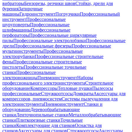
вибраторы
Бензорезы, резчики швов
Стойки, дрели для
бурения
Затирочные
машины
Гидроинструмент
Погрузчики
Профессиональный
инструмент
Профессиональные
шуруповерты
Профессиональные
шлифмашины
Профессиональные
перфораторы
Профессиональные циркулярные
пилы
Профессиональные электролобзики
Профессиональные
дрели
Профессиональные фрезеры
Профессиональные
мультиинструменты
Профессиональные
электрорубанки
Профессиональные строительные
фены
Профессиональные строительные
пистолеты
Профессиональные точильные
станки
Профессиональные
электроножницы
Пневмоинструмент
Наборы
профессионального электроинструмента
Строительное
оборудование
Компрессоры
Тепловые пушки
Пылесосы
профессиональные
Стружкоотсосы
Домкраты
Аксессуары для
компрессоров, пневмосистем
Системы пылеудаления для
электроинструмента
Пневмоинструмент
Станки и
оборудование
Деревообрабатывающие
станки
Ленточнопильные станки
Металлообрабатывающие
станки
Плиткорезные станки
Точильные
станки
Комплектующие для станков
Оснастка для
станков
Аксессуары для станков
Стружкоотсосы
Аксессуары