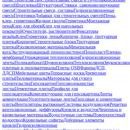
смеси
Шпатлевки
Штукатурки
Стяжки, самонивелирующие
смеси
Строительные смеси, составы
Гидроизоляционные
смеси
Грунтовки
Добавки для строительных смесей
Пены,
клеи, герметики
Жидкие гвозди
Герметики
Монтажная
пена
Клеи для обоев
Клеи для напольных
покрытий
Очистители, растворители
Фиксаторы
резьбы
Клеи
Герметики, пены
Кирпичи, блоки, тротуарная
плитка
Кирпичи
Строительные блоки
Тротуарная
плитка
Изоляционные материалы
Минеральная
вата
Экструдированный пенополистирол
Пенопласт
Пленки,
мембраны
Отражающая теплоизоляция
Гидроизоляционные
ленты
Поликарбонат
Шумоизоляция
Теплоизоляция
Звукоизоляц
плитные и пиломатериалы
Плиты OSB
Фанера
ДСП,
ЛДСП
Мебельные щиты
Террасные доски
Древесные
плиты
Пиломатериалы
Материалы для сухого
строительства
Гипсокартон
Гипсоволокнистые
листы
Цементные плиты
Профили для
гипсокартона
Комплектующие для гипсокартона
Ленты
армирующие
Уплотнительные ленты
Гипсовые и цементные
плиты
Вентиляторы вытяжные
Системы воздуховодов
Решетки
вентиляционные, диффузоры
Кровля и водосток
Черепица и
кровельные материалы
Водосточные системы
Поверхностный
водоотвод
Кровельные софиты
Доборные элементы
кровли
Гидроизоляционные