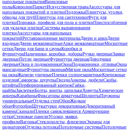
напольные покрытия
Виниловые
полы
Ковролин
Паркет
Искусственная трава
Аксессуары для
напольных покрытий и плитки
Подложка
Плинтусы, уголки,
обводы для труб
Плинтусы для сантехники
Фуги для
плитки
Порожки, профили для пола и плитки
Приспособления
для укладки плитки
Системы выравнивания
плитки
Аксессуары для напольных
покрытий
Реставрационные материалы
Двери и арки
Двери
входные
Двери межкомнатные
Арки межкомнатные
Москитные
сетки
Двери для бани и сауны
Коробки и
фурнитура
Наличники, коробки, доборы
Ручки дверные
Замки
дверные
Петли дверные
Фурнитура дверная
Доводчики
дверные
Окна и подоконники
Окна
Подоконники, отливы
Окна
мансардные
Фурнитура оконная
Мягкие окна
Москитные сетки
на окна
Жалюзи уличные
Пленки солнцезащитные
Крепежные
изделия
Саморезы, шурупы
Гвозди
Анкеры, дюбели
Скобы,
штифты
Перфорированный крепеж
Гайки,
шайбы
Заклепки
Болты, винты, шпильки
Хомуты
Химические
анкеры
Карабины
Фиксаторы арматуры
Шплинты
Пружины
универсальные
Отделка стен
Обои
Жидкие
обои
Фотообои
Штукатурки декоративные
Декоративный
камень
Скинали
Пленки самоклеящиеся
Армирующие
сетки
Стеновые панели
Уголки, маяки,
профили
Вагонка
Стеклохолсты, флизелин
Экраны для
радиаторов
Отделка потолка
Потолочные системы
Потолочные