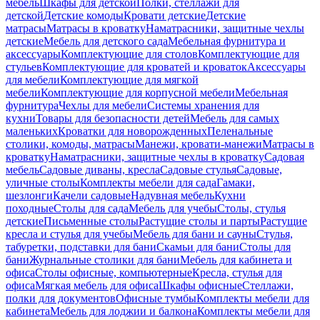
мебель
Шкафы для детской
Полки, стеллажи для
детской
Детские комоды
Кровати детские
Детские
матрасы
Матрасы в кроватку
Наматрасники, защитные чехлы
детские
Мебель для детского сада
Мебельная фурнитура и
аксессуары
Комплектующие для столов
Комплектующие для
стульев
Комплектующие для кроватей и кроваток
Аксессуары
для мебели
Комплектующие для мягкой
мебели
Комплектующие для корпусной мебели
Мебельная
фурнитура
Чехлы для мебели
Системы хранения для
кухни
Товары для безопасности детей
Мебель для самых
маленьких
Кроватки для новорожденных
Пеленальные
столики, комоды, матрасы
Манежи, кровати-манежи
Матрасы в
кроватку
Наматрасники, защитные чехлы в кроватку
Садовая
мебель
Садовые диваны, кресла
Садовые стулья
Садовые,
уличные столы
Комплекты мебели для сада
Гамаки,
шезлонги
Качели садовые
Надувная мебель
Кухни
походные
Столы для сада
Мебель для учебы
Столы, стулья
детские
Письменные столы
Растущие столы и парты
Растущие
кресла и стулья для учебы
Мебель для бани и сауны
Стулья,
табуретки, подставки для бани
Скамьи для бани
Столы для
бани
Журнальные столики для бани
Мебель для кабинета и
офиса
Столы офисные, компьютерные
Кресла, стулья для
офиса
Мягкая мебель для офиса
Шкафы офисные
Стеллажи,
полки для документов
Офисные тумбы
Комплекты мебели для
кабинета
Мебель для лоджии и балкона
Комплекты мебели для