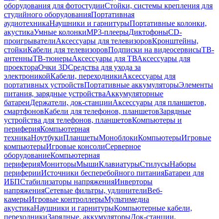
оборудования для фотостудии
Стойки, системы крепления для
студийного оборудования
Портативная
аудиотехника
Наушники и гарнитуры
Портативные колонки,
акустика
Умные колонки
MP3-плееры
Диктофоны
CD-
проигрыватели
Аксессуары для телевизоров
Кронштейны,
стойки
Кабели для телевизоров
Подписки на видеосервисы
ТВ-
антенны
ТВ-тюнеры
Аксессуары для ТВ
Аксессуары для
проектора
Очки 3D
Средства для ухода за
электроникой
Кабели, переходники
Аксессуары для
портативных устройств
Портативные аккумуляторы
Элементы
питания, зарядные устройства
Аккумуляторные
батареи
Держатели, док-станции
Аксессуары для планшетов,
смартфонов
Кабели для телефонов, планшетов
Зарядные
устройства для телефонов, планшетов
Компьютеры и
периферия
Компьютерная
техника
Ноутбуки
Планшеты
Моноблоки
Компьютеры
Игровые
компьютеры
Игровые консоли
Серверное
оборудование
Компьютерная
периферия
Мониторы
Мыши
Клавиатуры
Стилусы
Наборы
периферии
Источники бесперебойного питания
Батареи для
ИБП
Стабилизаторы напряжения
Инверторы
напряжения
Сетевые фильтры, удлинители
Веб-
камеры
Игровые контроллеры
Мультимедиа
акустика
Наушники и гарнитуры
Компьютерные кабели,
переходники
Зарядные, аккумуляторы
Док-станции,