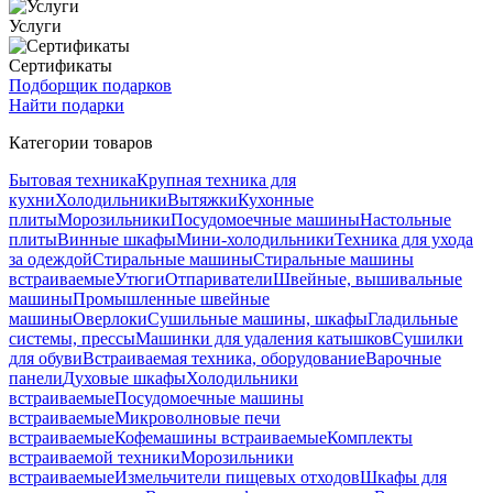
Услуги
Сертификаты
Подборщик подарков
Найти подарки
Категории товаров
Бытовая техника
Крупная техника для
кухни
Холодильники
Вытяжки
Кухонные
плиты
Морозильники
Посудомоечные машины
Настольные
плиты
Винные шкафы
Мини-холодильники
Техника для ухода
за одеждой
Стиральные машины
Стиральные машины
встраиваемые
Утюги
Отпариватели
Швейные, вышивальные
машины
Промышленные швейные
машины
Оверлоки
Сушильные машины, шкафы
Гладильные
системы, прессы
Машинки для удаления катышков
Сушилки
для обуви
Встраиваемая техника, оборудование
Варочные
панели
Духовые шкафы
Холодильники
встраиваемые
Посудомоечные машины
встраиваемые
Микроволновые печи
встраиваемые
Кофемашины встраиваемые
Комплекты
встраиваемой техники
Морозильники
встраиваемые
Измельчители пищевых отходов
Шкафы для