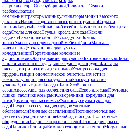
пылесосы, воздуходувки
Аэраторы,
скарификаторы
Снегоуборщики
Дровоколы
Сеялки,
разбрасыватели
семян
Минитракторы
Миникультиваторы
Мойки высокого
давления
Наборы садового электроинструмента
Отдых и
пикник
Батуты
Бассейны
Спа-бассейны
Комплекты мебели для
сада
Столы для сада
Стулья, кресла для сада
Качели
садовые
Гамаки, шезлонги
Раскладушки
Зонты,
тенты
Аксессуары для садовой мебели
Грили
Мангалы,
коптильни
Детская площадка
Сумки-
холодильники
Портативные колонки и
аудиосистемы
Оборудование для участка
Бытовые насосы
Люки
канализационные
Пруды, аксессуары для прудов
Фильтры,
насосы, стерилизаторы для прудов
Компрессоры для
прудов
Станции биологической очистки
Запчасти и
комплектующие для оборудования
Благоустройство
участка
Дачные дома
Беседки
Бани
Хозблоки и
сараи
Аксессуары для озеленения сада
Декор для сада
Почтовые
ящики, таблички
Козырьки
Скворечники, кормушки для
птиц
Домики для насекомых
Фонтаны, скульптуры для
сада
Пруды, аксессуары для прудов
Уличные
обогреватели
Уличные светильники
Противогололедные
реагенты
Декоративный щебень
Сад и огород
Поливочное
оборудование
Садовые опрыскиватели
Шланги для дома и
сада
Парники
Теплицы
Комплектующие для теплиц
Модульные