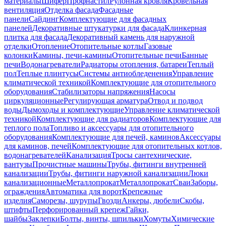
материалы
Шифер
Профнастил
Рулонная кровля
Кровельная
вентиляция
Отделка фасада
Фасадные
панели
Сайдинг
Комплектующие для фасадных
панелей
Декоративные штукатурки для фасада
Клинкерная
плитка для фасада
Декоративный камень для наружной
отделки
Отопление
Отопительные котлы
Газовые
колонки
Камины, печи-камины
Отопительные печи
Банные
печи
Водонагреватели
Радиаторы отопления, батареи
Теплый
пол
Теплые плинтусы
Системы антиобледенения
Управление
климатической техникой
Комплектующие для отопительного
оборудования
Стабилизаторы напряжения
Насосы
циркуляционные
Регулирующая арматура
Отвод и подвод
воды
Дымоходы и комплектующие
Управление климатической
техникой
Комплектующие для радиаторов
Комплектующие для
теплого пола
Топливо и аксессуары для отопительного
оборудования
Комплектующие для печей, каминов
Аксессуары
для каминов, печей
Комплектующие для отопительных котлов,
водонагревателей
Канализация
Тросы сантехнические,
вантузы
Прочистные машины
Трубы, фитинги внутренней
канализации
Трубы, фитинги наружной канализации
Люки
канализационные
Металлопрокат
Металлопрокат
Сваи
Заборы,
ограждения
Автоматика для ворот
Крепежные
изделия
Саморезы, шурупы
Гвозди
Анкеры, дюбели
Скобы,
штифты
Перфорированный крепеж
Гайки,
шайбы
Заклепки
Болты, винты, шпильки
Хомуты
Химические