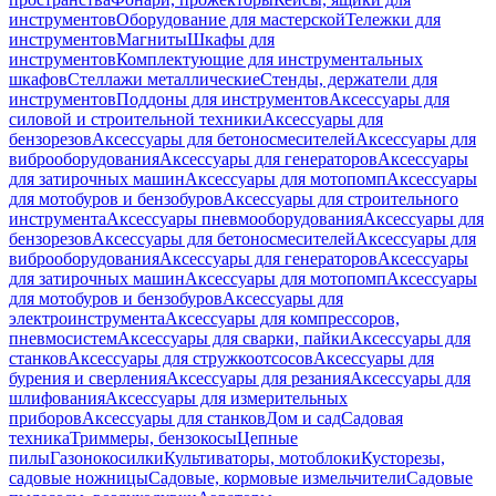
инструментов
Оборудование для мастерской
Тележки для
инструментов
Магниты
Шкафы для
инструментов
Комплектующие для инструментальных
шкафов
Стеллажи металлические
Стенды, держатели для
инструментов
Поддоны для инструментов
Аксессуары для
силовой и строительной техники
Аксессуары для
бензорезов
Аксессуары для бетоносмесителей
Аксессуары для
виброоборудования
Аксессуары для генераторов
Аксессуары
для затирочных машин
Аксессуары для мотопомп
Аксессуары
для мотобуров и бензобуров
Аксессуары для строительного
инструмента
Аксессуары пневмооборудования
Аксессуары для
бензорезов
Аксессуары для бетоносмесителей
Аксессуары для
виброоборудования
Аксессуары для генераторов
Аксессуары
для затирочных машин
Аксессуары для мотопомп
Аксессуары
для мотобуров и бензобуров
Аксессуары для
электроинструмента
Аксессуары для компрессоров,
пневмосистем
Аксессуары для сварки, пайки
Аксессуары для
станков
Аксессуары для стружкоотсосов
Аксессуары для
бурения и сверления
Аксессуары для резания
Аксессуары для
шлифования
Аксессуары для измерительных
приборов
Аксессуары для станков
Дом и сад
Садовая
техника
Триммеры, бензокосы
Цепные
пилы
Газонокосилки
Культиваторы, мотоблоки
Кусторезы,
садовые ножницы
Садовые, кормовые измельчители
Садовые