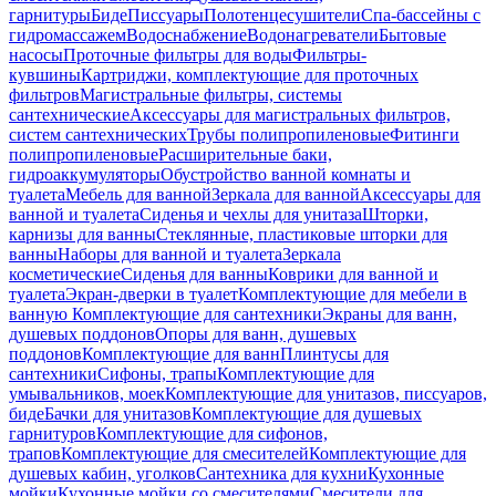
гарнитуры
Биде
Писсуары
Полотенцесушители
Спа-бассейны с
гидромассажем
Водоснабжение
Водонагреватели
Бытовые
насосы
Проточные фильтры для воды
Фильтры-
кувшины
Картриджи, комплектующие для проточных
фильтров
Магистральные фильтры, системы
сантехнические
Аксессуары для магистральных фильтров,
систем сантехнических
Трубы полипропиленовые
Фитинги
полипропиленовые
Расширительные баки,
гидроаккумуляторы
Обустройство ванной комнаты и
туалета
Мебель для ванной
Зеркала для ванной
Аксессуары для
ванной и туалета
Сиденья и чехлы для унитаза
Шторки,
карнизы для ванны
Стеклянные, пластиковые шторки для
ванны
Наборы для ванной и туалета
Зеркала
косметические
Сиденья для ванны
Коврики для ванной и
туалета
Экран-дверки в туалет
Комплектующие для мебели в
ванную
Комплектующие для сантехники
Экраны для ванн,
душевых поддонов
Опоры для ванн, душевых
поддонов
Комплектующие для ванн
Плинтусы для
сантехники
Сифоны, трапы
Комплектующие для
умывальников, моек
Комплектующие для унитазов, писсуаров,
биде
Бачки для унитазов
Комплектующие для душевых
гарнитуров
Комплектующие для сифонов,
трапов
Комплектующие для смесителей
Комплектующие для
душевых кабин, уголков
Сантехника для кухни
Кухонные
мойки
Кухонные мойки со смесителями
Смесители для