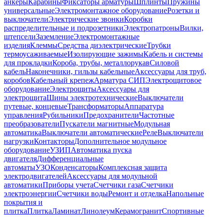
анкеры
Карабины
Фиксаторы арматуры
Шплинты
Пружины
универсальные
Электромонтажное оборудование
Розетки и
выключатели
Электрические звонки
Коробки
распределительные и подрозетники
Электропатроны
Вилки,
штепсели
Заземление
Электромонтажные
изделия
Клеммы
Средства диэлектрические
Трубки
термоусаживаемые
Изолирующие зажимы
Кабель и системы
для прокладки
Короба, трубы, металлорукав
Силовой
кабель
Наконечники, гильзы кабельные
Аксессуары для труб,
коробов
Кабельный крепеж
Арматура СИП
Электрощитовое
оборудование
Электрощиты
Аксессуары для
электрощита
Шины электротехнические
Выключатели
путевые, концевые
Трансформаторы
Аппаратура
управления
Рубильники
Предохранители
Частотные
преобразователи
Пускатели магнитные
Модульная
автоматика
Выключатели автоматические
Реле
Выключатели
нагрузки
Контакторы
Дополнительное модульное
оборудование
УЗИП
Автоматика пуска
двигателя
Дифференциальные
автоматы
УЗО
Конденсаторы
Комплексная защита
электродвигателей
Аксессуары для модульной
автоматики
Приборы учета
Счетчики газа
Счетчики
электроэнергии
Счетчики воды
Ремонт и отделка
Напольные
покрытия и
плитка
Плитка
Ламинат
Линолеум
Керамогранит
Спортивные