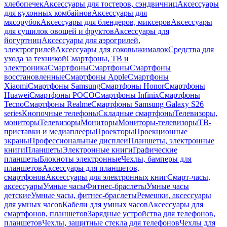
хлебопечек
Аксессуары для тостеров, сэндвичниц
Аксессуары
для кухонных комбайнов
Аксессуары для
мясорубок
Аксессуары для блендеров, миксеров
Аксессуары
для сушилок овощей и фруктов
Аксессуары для
йогуртниц
Аксессуары для аэрогрилей,
электрогрилей
Аксессуары для соковыжималок
Средства для
ухода за техникой
Смартфоны, ТВ и
электроника
Смартфоны
Смартфоны
Смартфоны
восстановленные
Смартфоны Apple
Смартфоны
Xiaomi
Смартфоны Samsung
Смартфоны Honor
Смартфоны
Huawei
Смартфоны POCO
Смартфоны Infinix
Смартфоны
Tecno
Смартфоны Realme
Смартфоны Samsung Galaxy S26
series
Кнопочные телефоны
Складные смартфоны
Телевизоры,
мониторы
Телевизоры
Мониторы
Мониторы-телевизоры
ТВ-
приставки и медиаплееры
Проекторы
Проекционные
экраны
Профессиональные дисплеи
Планшеты, электронные
книги
Планшеты
Электронные книги
Графические
планшеты
Блокноты электронные
Чехлы, бамперы для
планшетов
Аксессуары для планшетов,
смартфонов
Аксессуары для электронных книг
Смарт-часы,
аксессуары
Умные часы
Фитнес-браслеты
Умные часы
детские
Умные часы, фитнес-браслеты
Ремешки, аксессуары
для умных часов
Кабели для умных часов
Аксессуары для
смартфонов, планшетов
Зарядные устройства для телефонов,
планшетов
Чехлы, защитные стекла для телефонов
Чехлы для