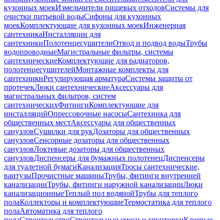
кухонных моек
Измельчители пищевых отходов
Системы для
очистки питьевой воды
Сифоны для кухонных
моек
Комплектующие для кухонных моек
Инженерная
сантехника
Инсталляции для
сантехники
Полотенцесушители
Отвод и подвод воды
Трубы
водопроводные
Магистральные фильтры, системы
сантехнические
Комплектующие для радиаторов,
полотенцесушителей
Монтажные комплекты для
сантехники
Регулирующая арматура
Системы защиты от
протечек
Люки сантехнические
Аксессуары для
магистральных фильтров, систем
сантехнических
Фитинги
Комплектующие для
инсталляций
Опрессовочные насосы
Сантехника для
общественных мест
Аксессуары для общественных
санузлов
Сушилки для рук
Дозаторы для общественных
санузлов
Сенсорные дозаторы для общественных
санузлов
Локтевые дозаторы для общественных
санузлов
Диспенсеры для бумажных полотенец
Диспенсеры
для туалетной бумаги
Канализация
Тросы сантехнические,
вантузы
Прочистные машины
Трубы, фитинги внутренней
канализации
Трубы, фитинги наружной канализации
Люки
канализационные
Теплый пол водяной
Трубы для теплого
пола
Коллекторы и комплектующие
Термостатика для теплого
пола
Автоматика для теплого
пола
Строительство
Строительные смеси и грунтовки
Клеевые