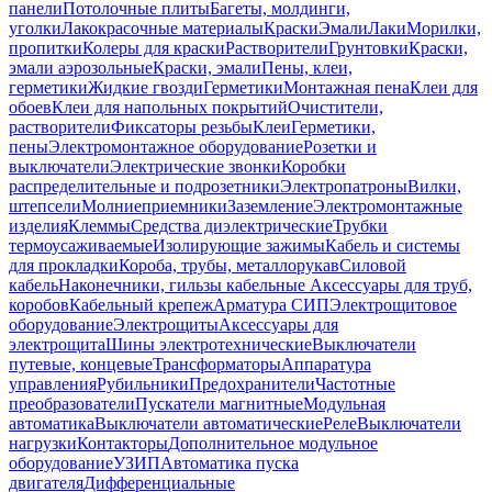
панели
Потолочные плиты
Багеты, молдинги,
уголки
Лакокрасочные материалы
Краски
Эмали
Лаки
Морилки,
пропитки
Колеры для краски
Растворители
Грунтовки
Краски,
эмали аэрозольные
Краски, эмали
Пены, клеи,
герметики
Жидкие гвозди
Герметики
Монтажная пена
Клеи для
обоев
Клеи для напольных покрытий
Очистители,
растворители
Фиксаторы резьбы
Клеи
Герметики,
пены
Электромонтажное оборудование
Розетки и
выключатели
Электрические звонки
Коробки
распределительные и подрозетники
Электропатроны
Вилки,
штепсели
Молниеприемники
Заземление
Электромонтажные
изделия
Клеммы
Средства диэлектрические
Трубки
термоусаживаемые
Изолирующие зажимы
Кабель и системы
для прокладки
Короба, трубы, металлорукав
Силовой
кабель
Наконечники, гильзы кабельные
Аксессуары для труб,
коробов
Кабельный крепеж
Арматура СИП
Электрощитовое
оборудование
Электрощиты
Аксессуары для
электрощита
Шины электротехнические
Выключатели
путевые, концевые
Трансформаторы
Аппаратура
управления
Рубильники
Предохранители
Частотные
преобразователи
Пускатели магнитные
Модульная
автоматика
Выключатели автоматические
Реле
Выключатели
нагрузки
Контакторы
Дополнительное модульное
оборудование
УЗИП
Автоматика пуска
двигателя
Дифференциальные