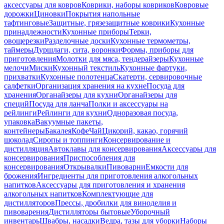
аксессуары для ковров
Коврики, наборы ковриков
Ковровые
дорожки
Циновки
Покрытия напольные
тафтинговые
Защитные, грязезащитные коврики
Кухонные
принадлежности
Кухонные приборы
Терки,
овощерезки
Разделочные доски
Кухонные термометры,
таймеры
Дуршлаги, сита, воронки
Формы, приборы для
приготовления
Молотки для мяса, тендерайзеры
Кухонные
мелочи
Миски
Кухонный текстиль
Кухонные фартуки,
прихватки
Кухонные полотенца
Скатерти, сервировочные
салфетки
Организация хранения на кухне
Посуда для
хранения
Органайзеры для кухни
Органайзеры для
специй
Посуда для ланча
Полки и аксессуары на
рейлинги
Рейлинги для кухни
Одноразовая посуда,
упаковка
Вакуумные пакеты,
контейнеры
Бакалея
Кофе
Чай
Цикорий, какао, горячий
шоколад
Сиропы и топпинги
Консервирование и
дистилляция
Автоклавы для консервирования
Аксессуары для
консервирования
Приспособления для
консервирования
Открывалки
Пивоварни
Емкости для
брожения
Ингредиенты для приготовления алкогольных
напитков
Аксессуары для приготовления и хранения
алкогольных напитков
Комплектующие для
дистилляторов
Прессы, дробилки для виноделия и
пивоварения
Дистилляторы бытовые
Уборочный
инвентарь
Швабры, насадки
Ведра, тазы для уборки
Наборы