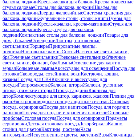
балкона, лоджии
Кресла-мешки для балкона
Кресла подвесные,
стулья садовые
Столы для балкона, лоджии
Шкафы для
балкона, лоджии
Дверцы жалюзийные
Системы хранения для
балкона, лоджии
Журнальные столы, столы-книги
Тумбы для
балкона, лоджии
Кресла-качалки, кресла-маятники
Стулья для
балкона, лоджии
Кресла, пуфы для балкона,
лоджии
Компактные столы для балкона, лоджии
Товары для
дома, бакалея
Освещение
Люстры, потолочные
светильники
Торшеры
Прикроватные лампы,
ночники
Настольные лампы
Споты
Настенные светильники,
бра
Точечные светильники
Трековые светильники
Уличные
светильники, фонари, бра
Лампы
Освещение для картин,
зеркал
Кольцевые лампы
Аксессуары для освещения
Посуда для
готовки
Сковороды, сотейники, воки
Кастрюли, ковши,
казаны
Посуда для СВЧ
Крышки и аксессуары для
посуды
Гастроемкости
Жалюзи, шторы
Жалюзи, рулонные
шторы, римские шторы
Шторы, гардины
Карнизы для
штор
Комплектующие для штор, карнизов, жалюзи
Пленки для
окон
Электроприводные солнцезащитные системы
Столовая
посуда, сервировка
Посуда для напитков
Посуда для горячих
напитков
Посуда для подачи и хранения напитков
Столовые
приборы
Столовая посуда
Посуда для сервировки
Предметы
сервировки
Детская столовая посуда
Декор
Зеркала
Кашпо,
стойки для цветов
Картины, постеры
Часы
интерьерные
Искусственные цветы, растения
Вазы
Ключницы,