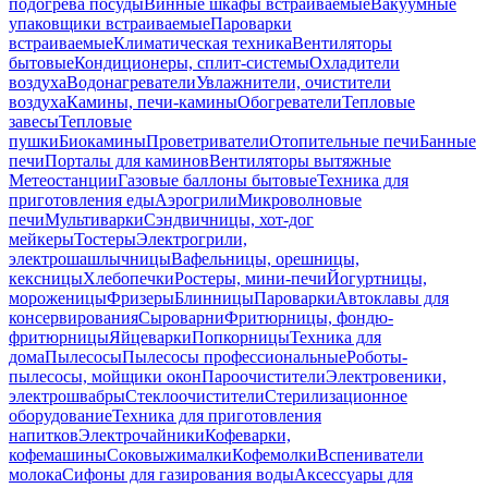
подогрева посуды
Винные шкафы встраиваемые
Вакуумные
упаковщики встраиваемые
Пароварки
встраиваемые
Климатическая техника
Вентиляторы
бытовые
Кондиционеры, сплит-системы
Охладители
воздуха
Водонагреватели
Увлажнители, очистители
воздуха
Камины, печи-камины
Обогреватели
Тепловые
завесы
Тепловые
пушки
Биокамины
Проветриватели
Отопительные печи
Банные
печи
Порталы для каминов
Вентиляторы вытяжные
Метеостанции
Газовые баллоны бытовые
Техника для
приготовления еды
Аэрогрили
Микроволновые
печи
Мультиварки
Сэндвичницы, хот-дог
мейкеры
Тостеры
Электрогрили,
электрошашлычницы
Вафельницы, орешницы,
кексницы
Хлебопечки
Ростеры, мини-печи
Йогуртницы,
мороженицы
Фризеры
Блинницы
Пароварки
Автоклавы для
консервирования
Сыроварни
Фритюрницы, фондю-
фритюрницы
Яйцеварки
Попкорницы
Техника для
дома
Пылесосы
Пылесосы профессиональные
Роботы-
пылесосы, мойщики окон
Пароочистители
Электровеники,
электрошвабры
Стеклоочистители
Стерилизационное
оборудование
Техника для приготовления
напитков
Электрочайники
Кофеварки,
кофемашины
Соковыжималки
Кофемолки
Вспениватели
молока
Сифоны для газирования воды
Аксессуары для