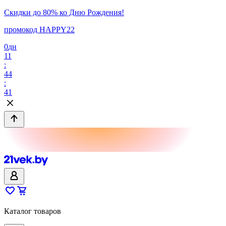
Скидки до 80% ко Дню Рождения!
промокод HAPPY22
0
дн
11
:
44
:
41
Каталог товаров