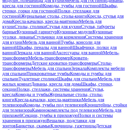
модули
Столешницы для кухни
Мебель для гостиной
Диваны,
кресла для гостиной
Комоды, тумбы для гостиной
Шкафы,
стенки, горки для гостиной
Полки, стеллажи для
гостиной
Журнальные столы, столы-книги
Кресла, стулья для
дома
Кресла-качалки, кресла-маятники
Мебель для
кухни
Столы, столики
Стулья для кухни
Стулья, табуреты
барные
Кухонный гарнитур
Кухонные модули
Кухонные
уголки, диваны
Стульчики для кормления
Системы хранения
для кухни
Мебель для ванной
Тумбы, консоли для
ванной
Шкафы, пеналы для ванной
Шкафчики, полки для
ванной
Зеркала для ванной
Аксессуары для ванной
Мебель-
трансформер
Мебель-трансформер
Кровати-
трансформеры
Детские кроватки-трансформеры
Столы-
трансформеры
Мебель для спальни
Зеркала
Комплекты мебели
для спальни
Прикроватные тумбы
Комоды и тумбы для
спальни
Туалетные столики
Шкафы для спальни
Мебель для
жилых комнат
Диваны, кресла для дома
Шкафы, стенки,
секции
Полки, стеллажи, системы хранения
Стулья,
кресла
Комоды и тумбы
Журнальные столы, столы-
книги
Кресла-качалки, кресла-маятники
Мебель для
телевизора
Комоды, тумбы под телевизор
Кронштейны, стойки
для телевизора
Каминокомплекты под телевизор
Мебель для
прихожей
Секции, тумбы в прихожую
Полки и системы
хранения в прихожую
Вешалки, подставки для
зонтов
Банкетки, скамьи
Ключницы, газетницы
Детская