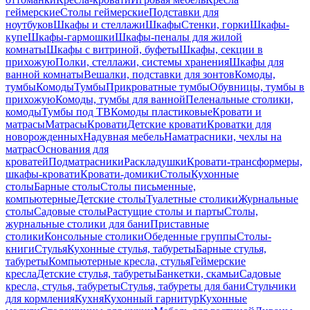
геймерские
Столы геймерские
Подставки для
ноутбуков
Шкафы и стеллажи
Шкафы
Стенки, горки
Шкафы-
купе
Шкафы-гармошки
Шкафы-пеналы для жилой
комнаты
Шкафы с витриной, буфеты
Шкафы, секции в
прихожую
Полки, стеллажи, системы хранения
Шкафы для
ванной комнаты
Вешалки, подставки для зонтов
Комоды,
тумбы
Комоды
Тумбы
Прикроватные тумбы
Обувницы, тумбы в
прихожую
Комоды, тумбы для ванной
Пеленальные столики,
комоды
Тумбы под ТВ
Комоды пластиковые
Кровати и
матрасы
Матрасы
Кровати
Детские кровати
Кроватки для
новорожденных
Надувная мебель
Наматрасники, чехлы на
матрас
Основания для
кроватей
Подматрасники
Раскладушки
Кровати-трансформеры,
шкафы-кровати
Кровати-домики
Столы
Кухонные
столы
Барные столы
Столы письменные,
компьютерные
Детские столы
Туалетные столики
Журнальные
столы
Садовые столы
Растущие столы и парты
Столы,
журнальные столики для бани
Приставные
столики
Консольные столики
Обеденные группы
Столы-
книги
Стулья
Кухонные стулья, табуреты
Барные стулья,
табуреты
Компьютерные кресла, стулья
Геймерские
кресла
Детские стулья, табуреты
Банкетки, скамьи
Садовые
кресла, стулья, табуреты
Стулья, табуреты для бани
Стульчики
для кормления
Кухня
Кухонный гарнитур
Кухонные