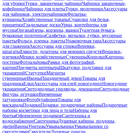
для уборки
Турки, заварочные чайники
Чайники заварочные,
кофейники
Чайники для плиты
Турки, молочники
Аксессуары
для чайников, электрочайников
Фильтры-
кувшины
Хозяйственные товары
Сушилки для белья,
прищепки
Гладильные доски
Урны, контейнеры для
мусора
Органайзеры, корзины, ящики
Туалетная бумага,
бумажные полотенца
Салфетки, мочалки, губки, мусорные
пакеты
Фольга, пленка, пакеты
Упаковочная тара
Аксессуары
для глажения
Аксессуары для стирки
Веревки,
шпагаты
Емкости, дозаторы для моющих средств
Вешалки-
плечики
Мешки хозяйственные
Сувениры
Копилки
Картины,
постеры
Фотоальбомы
Рамки для фотографий,
картин
Предметы интерьера
Шкатулки, подставки для
украшений
Статуэтки
Магниты
сувенирные
Иконы
Праздничный декор
Товары для
праздника
Елки
Аксессуары для елей новогодних
Новогодние
украшения
Светодиодные гирлянды, декорации
Светодиодные
фигуры, игрушки
Временные
татуировки
Фотобутафория
Товары для
маскарада
Подарки
Подарки, подарочные наборы
Подарочные
наборы косметики для лица и тела
Наборы для
бритья
Оформление подарков
Сантехника и
водоснабжение
Сантехника
Душевые кабины, поддоны,
двери
Ванны
Унитазы
Умывальники
Умывальники со
смесителями
Смесители
Душевые панели,