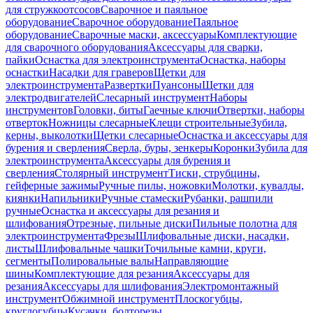
для стружкоотсосов
Сварочное и паяльное
оборудование
Сварочное оборудование
Паяльное
оборудование
Сварочные маски, аксессуары
Комплектующие
для сварочного оборудования
Аксессуары для сварки,
пайки
Оснастка для электроинструмента
Оснастка, наборы
оснастки
Насадки для граверов
Щетки для
электроинструмента
Развертки
Пуансоны
Щетки для
электродвигателей
Слесарный инструмент
Наборы
инструментов
Головки, биты
Гаечные ключи
Отвертки, наборы
отверток
Ножницы слесарные
Клещи строительные
Зубила,
керны, выколотки
Щетки слесарные
Оснастка и аксессуары для
бурения и сверления
Сверла, буры, зенкеры
Коронки
Зубила для
электроинструмента
Аксессуары для бурения и
сверления
Столярный инструмент
Тиски, струбцины,
гейферные зажимы
Ручные пилы, ножовки
Молотки, кувалды,
киянки
Напильники
Ручные стамески
Рубанки, рашпили
ручные
Оснастка и аксессуары для резания и
шлифования
Отрезные, пильные диски
Пильные полотна для
электроинструмента
Фрезы
Шлифовальные диски, насадки,
листы
Шлифовальные чашки
Точильные камни, круги,
сегменты
Полировальные валы
Направляющие
шины
Комплектующие для резания
Аксессуары для
резания
Аксессуары для шлифования
Электромонтажный
инструмент
Обжимной инструмент
Плоскогубцы,
круглогубцы
Кусачки, болторезы,