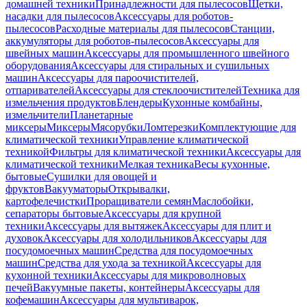
домашней техники
Принадлежности для пылесосов
Щетки,
насадки для пылесосов
Аксессуары для роботов-
пылесосов
Расходные материалы для пылесосов
Станции,
аккумуляторы для роботов-пылесосов
Аксессуары для
швейных машин
Аксессуары для промышленного швейного
оборудования
Аксессуары для стиральных и сушильных
машин
Аксессуары для пароочистителей,
отпаривателей
Аксессуары для стеклоочистителей
Техника для
измельчения продуктов
Блендеры
Кухонные комбайны,
измельчители
Планетарные
миксеры
Миксеры
Мясорубки
Ломтерезки
Комплектующие для
климатической техники
Управление климатической
техникой
Фильтры для климатической техники
Аксессуары для
климатической техники
Мелкая техника
Весы кухонные,
бытовые
Сушилки для овощей и
фруктов
Вакууматоры
Открывалки,
картофелечистки
Проращиватели семян
Маслобойки,
сепараторы бытовые
Аксессуары для крупной
техники
Аксессуары для вытяжек
Аксессуары для плит и
духовок
Аксессуары для холодильников
Аксессуары для
посудомоечных машин
Средства для посудомоечных
машин
Средства для ухода за техникой
Аксессуары для
кухонной техники
Аксессуары для микроволновых
печей
Вакуумные пакеты, контейнеры
Аксессуары для
кофемашин
Аксессуары для мультиварок,