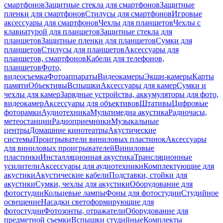
смартфонов
Защитные стекла для смартфонов
Защитные
пленки для смартфонов
Стилусы для смартфонов
Игровые
аксессуары для смартфонов
Чехлы для планшетов
Чехлы с
клавиатурой для планшетов
Защитные стекла для
планшетов
Защитные пленки для планшетов
Сумки для
планшетов
Стилусы для планшетов
Аксессуары для
планшетов, смартфонов
Кабели для телефонов,
планшетов
Фото,
видеосъемка
Фотоаппараты
Видеокамеры
Экшн-камеры
Карты
памяти
Объективы
Вспышки
Аксессуары для камер
Сумки и
чехлы для камер
Зарядные устройства, аккумуляторы для фото,
видеокамер
Аксессуары для объективов
Штативы
Цифровые
фоторамки
Аудиотехника
Мультимедиа акустика
Радиочасы,
метеостанции
Радиоприемники
Музыкальные
центры
Домашние кинотеатры
Акустические
системы
Проигрыватели виниловых пластинок
Аксессуары
для виниловых проигрывателей
Виниловые
пластинки
Инсталляционная акустика
Трансляционные
усилители
Аксессуары для аудиотехники
Комплектующие для
акустики
Акустические кабели
Подставки, стойки для
акустики
Сумки, чехлы для акустики
Оборудование для
фотостудии
Кольцевые лампы
Фоны для фотостудии
Студийное
освещение
Насадки светоформирующие для
фотостудии
Фотозонты, отражатели
Оборудование для
предметной съемки
Вспышки студийные
Комплекты