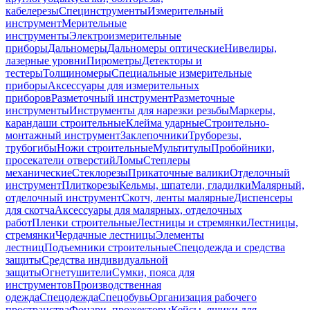
кабелерезы
Специнструменты
Измерительный
инструмент
Мерительные
инструменты
Электроизмерительные
приборы
Дальномеры
Дальномеры оптические
Нивелиры,
лазерные уровни
Пирометры
Детекторы и
тестеры
Толщиномеры
Специальные измерительные
приборы
Аксессуары для измерительных
приборов
Разметочный инструмент
Разметочные
инструменты
Инструменты для нарезки резьбы
Маркеры,
карандаши строительные
Клейма ударные
Строительно-
монтажный инструмент
Заклепочники
Труборезы,
трубогибы
Ножи строительные
Мультитулы
Пробойники,
просекатели отверстий
Ломы
Степлеры
механические
Стеклорезы
Прикаточные валики
Отделочный
инструмент
Плиткорезы
Кельмы, шпатели, гладилки
Малярный,
отделочный инструмент
Скотч, ленты малярные
Диспенсеры
для скотча
Аксессуары для малярных, отделочных
работ
Пленки строительные
Лестницы и стремянки
Лестницы,
стремянки
Чердачные лестницы
Элементы
лестниц
Подъемники строительные
Спецодежда и средства
защиты
Средства индивидуальной
защиты
Огнетушители
Сумки, пояса для
инструментов
Производственная
одежда
Спецодежда
Спецобувь
Организация рабочего
пространства
Фонари, прожекторы
Кейсы, ящики для