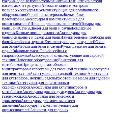
грядки
Садовые компостеры
Уничтожители, отпугиватели
насекомых и грызунов
Автоматизация и контроль
полива
Аксессуары и комплектующие для поливочного
оборудования
Укрывные материалы
Бочки, баки
пластиковые
Аксессуары и комплектующие для
опрыскивателей
Шланги для опрыскивателей
Товары для
бани
Бани
Сауны
Двери для бани и сауны
Бондарные
изделия
Банные принадлежности
Аксессуары для
бани
Оснащение и декор для бани
Измерительные приборы для
бани
Фитобочки, купели
Комплектующие для купелей
Окна
для бани
Мебель для бани и сауны
Ручки дверные для бани и
сауны
Эфирные масла
Спа-бассейны с
гидромассажем
Аксессуары и комплектующие для садовой
техники
Навесное оборудование
Двигатели для
мотоблоков
Прицепы для мотоблоков,
минитракторов
Аксессуары для газонной техники
Аксессуары
для цепных пил
Аксессуары для садовой техники
Аксессуары
для кусторезов, ножниц садовых
Моторные масла для садовой
техники
Аксессуары для аэратоторов и
скарификаторов
Аксессуары для культиваторов и
мотоблоков
Аксессуары для воздуходувок
Аксессуары для
газонокосилок
Аксессуары для бензокос и
триммеров
Аксессуары для моек высокого
давления
Аксессуары и комплектующие для
опрыскивателей
Запчасти для садовых