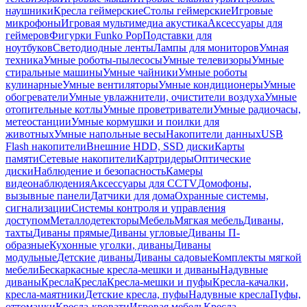
наушники
Кресла геймерские
Столы геймерские
Игровые
микрофоны
Игровая мультимедиа акустика
Аксессуары для
геймеров
Фигурки Funko Pop
Подставки для
ноутбуков
Светодиодные ленты
Лампы для мониторов
Умная
техника
Умные роботы-пылесосы
Умные телевизоры
Умные
стиральные машины
Умные чайники
Умные роботы
кулинарные
Умные вентиляторы
Умные кондиционеры
Умные
обогреватели
Умные увлажнители, очистители воздуха
Умные
отопительные котлы
Умные проветриватели
Умные радиочасы,
метеостанции
Умные кормушки и поилки для
животных
Умные напольные весы
Накопители данных
USB
Flash накопители
Внешние HDD, SSD диски
Карты
памяти
Сетевые накопители
Картридеры
Оптические
диски
Наблюдение и безопасность
Камеры
видеонаблюдения
Аксессуары для CCTV
Домофоны,
вызывные панели
Датчики для дома
Охранные системы,
сигнализации
Системы контроля и управления
доступом
Металлодетекторы
Мебель
Мягкая мебель
Диваны,
тахты
Диваны прямые
Диваны угловые
Диваны П-
образные
Кухонные уголки, диваны
Диваны
модульные
Детские диваны
Диваны садовые
Комплекты мягкой
мебели
Бескаркасные кресла-мешки и диваны
Надувные
диваны
Кресла
Кресла
Кресла-мешки и пуфы
Кресла-качалки,
кресла-маятники
Детские кресла, пуфы
Надувные кресла
Пуфы,
оттоманки
Кресла-кровати
Игровая мебель
Кресла