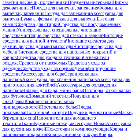
газетницы
Свечи, подсвечники
Предметы интерьера
Ширмы
декоративные
Посуда для выпечки, запекания
Формы для
выпечки, запекания
Посуда для запекания
Аксессуары для
выпечки
Бумага, фольга, рукава для выпечки
Бытовая
химия
Средства для стирки
Средства для посудомоечных
машин
Универсальные, специальные чистящие
средства
Чистящие средства для стекол и зеркал
Чистящие
средства для ванной и туалета
Чистящие средства для
кухни
Средства для мытья посуды
Чистящие средства для
мебели
Чистящие средства для напольных покрытий и
ковров
Средства для ухода за техникой
Освежители
воздуха
Средства от насекомых
Средства ухода за
одеждой
Средства ухода за обувью
Дезинфицирующие
средства
Аксессуары для бара
Сервировка для
напитков
Аксессуары для хранения напитков
Аксессуары для
приготовления коктейлей
Аксессуары для охлаждения
напитков
Наборы для бара, мини-бары
Штопоры, открывалки
для бутылок
Домашний текстиль
Подушки для
сна
Одеяла
Комплекты постельных
принадлежностей
Постельное белье
Пледы,
покрывала
Полотенца
Скатерти
Подушки декоративные
Маски,
беруши для сна
Наполнители для домашнего
текстиля
Ткани
Кухонные ножи, аксессуары
Ножи
Аксессуары
для кухонных ножей
Ножеточки и комплектующие
Ковры и
напольные покрытия
Ковры, циновки, шкуры
Ковры,