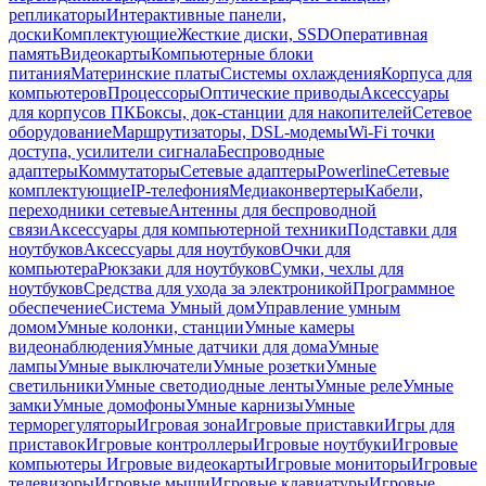
репликаторы
Интерактивные панели,
доски
Комплектующие
Жесткие диски, SSD
Оперативная
память
Видеокарты
Компьютерные блоки
питания
Материнские платы
Системы охлаждения
Корпуса для
компьютеров
Процессоры
Оптические приводы
Аксессуары
для корпусов ПК
Боксы, док-станции для накопителей
Сетевое
оборудование
Маршрутизаторы, DSL-модемы
Wi-Fi точки
доступа, усилители сигнала
Беспроводные
адаптеры
Коммутаторы
Сетевые адаптеры
Powerline
Сетевые
комплектующие
IP-телефония
Медиаконвертеры
Кабели,
переходники сетевые
Антенны для беспроводной
связи
Аксессуары для компьютерной техники
Подставки для
ноутбуков
Аксессуары для ноутбуков
Очки для
компьютера
Рюкзаки для ноутбуков
Сумки, чехлы для
ноутбуков
Средства для ухода за электроникой
Программное
обеспечение
Система Умный дом
Управление умным
домом
Умные колонки, станции
Умные камеры
видеонаблюдения
Умные датчики для дома
Умные
лампы
Умные выключатели
Умные розетки
Умные
светильники
Умные светодиодные ленты
Умные реле
Умные
замки
Умные домофоны
Умные карнизы
Умные
терморегуляторы
Игровая зона
Игровые приставки
Игры для
приставок
Игровые контроллеры
Игровые ноутбуки
Игровые
компьютеры
Игровые видеокарты
Игровые мониторы
Игровые
телевизоры
Игровые мыши
Игровые клавиатуры
Игровые