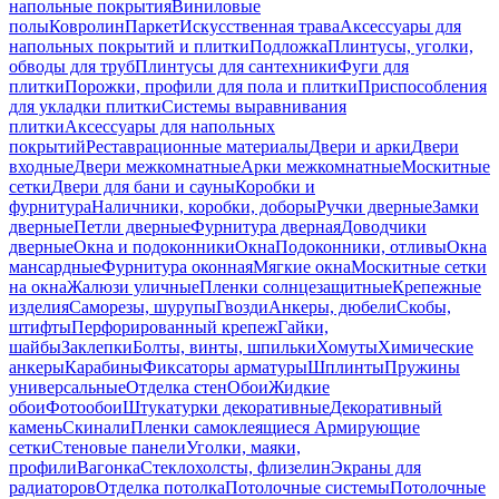
напольные покрытия
Виниловые
полы
Ковролин
Паркет
Искусственная трава
Аксессуары для
напольных покрытий и плитки
Подложка
Плинтусы, уголки,
обводы для труб
Плинтусы для сантехники
Фуги для
плитки
Порожки, профили для пола и плитки
Приспособления
для укладки плитки
Системы выравнивания
плитки
Аксессуары для напольных
покрытий
Реставрационные материалы
Двери и арки
Двери
входные
Двери межкомнатные
Арки межкомнатные
Москитные
сетки
Двери для бани и сауны
Коробки и
фурнитура
Наличники, коробки, доборы
Ручки дверные
Замки
дверные
Петли дверные
Фурнитура дверная
Доводчики
дверные
Окна и подоконники
Окна
Подоконники, отливы
Окна
мансардные
Фурнитура оконная
Мягкие окна
Москитные сетки
на окна
Жалюзи уличные
Пленки солнцезащитные
Крепежные
изделия
Саморезы, шурупы
Гвозди
Анкеры, дюбели
Скобы,
штифты
Перфорированный крепеж
Гайки,
шайбы
Заклепки
Болты, винты, шпильки
Хомуты
Химические
анкеры
Карабины
Фиксаторы арматуры
Шплинты
Пружины
универсальные
Отделка стен
Обои
Жидкие
обои
Фотообои
Штукатурки декоративные
Декоративный
камень
Скинали
Пленки самоклеящиеся
Армирующие
сетки
Стеновые панели
Уголки, маяки,
профили
Вагонка
Стеклохолсты, флизелин
Экраны для
радиаторов
Отделка потолка
Потолочные системы
Потолочные