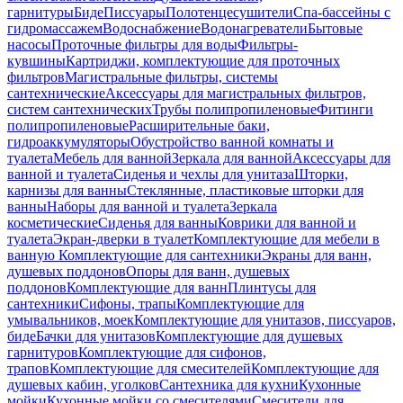
гарнитуры
Биде
Писсуары
Полотенцесушители
Спа-бассейны с
гидромассажем
Водоснабжение
Водонагреватели
Бытовые
насосы
Проточные фильтры для воды
Фильтры-
кувшины
Картриджи, комплектующие для проточных
фильтров
Магистральные фильтры, системы
сантехнические
Аксессуары для магистральных фильтров,
систем сантехнических
Трубы полипропиленовые
Фитинги
полипропиленовые
Расширительные баки,
гидроаккумуляторы
Обустройство ванной комнаты и
туалета
Мебель для ванной
Зеркала для ванной
Аксессуары для
ванной и туалета
Сиденья и чехлы для унитаза
Шторки,
карнизы для ванны
Стеклянные, пластиковые шторки для
ванны
Наборы для ванной и туалета
Зеркала
косметические
Сиденья для ванны
Коврики для ванной и
туалета
Экран-дверки в туалет
Комплектующие для мебели в
ванную
Комплектующие для сантехники
Экраны для ванн,
душевых поддонов
Опоры для ванн, душевых
поддонов
Комплектующие для ванн
Плинтусы для
сантехники
Сифоны, трапы
Комплектующие для
умывальников, моек
Комплектующие для унитазов, писсуаров,
биде
Бачки для унитазов
Комплектующие для душевых
гарнитуров
Комплектующие для сифонов,
трапов
Комплектующие для смесителей
Комплектующие для
душевых кабин, уголков
Сантехника для кухни
Кухонные
мойки
Кухонные мойки со смесителями
Смесители для