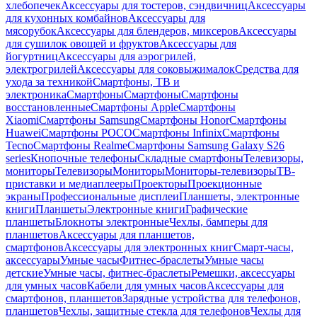
хлебопечек
Аксессуары для тостеров, сэндвичниц
Аксессуары
для кухонных комбайнов
Аксессуары для
мясорубок
Аксессуары для блендеров, миксеров
Аксессуары
для сушилок овощей и фруктов
Аксессуары для
йогуртниц
Аксессуары для аэрогрилей,
электрогрилей
Аксессуары для соковыжималок
Средства для
ухода за техникой
Смартфоны, ТВ и
электроника
Смартфоны
Смартфоны
Смартфоны
восстановленные
Смартфоны Apple
Смартфоны
Xiaomi
Смартфоны Samsung
Смартфоны Honor
Смартфоны
Huawei
Смартфоны POCO
Смартфоны Infinix
Смартфоны
Tecno
Смартфоны Realme
Смартфоны Samsung Galaxy S26
series
Кнопочные телефоны
Складные смартфоны
Телевизоры,
мониторы
Телевизоры
Мониторы
Мониторы-телевизоры
ТВ-
приставки и медиаплееры
Проекторы
Проекционные
экраны
Профессиональные дисплеи
Планшеты, электронные
книги
Планшеты
Электронные книги
Графические
планшеты
Блокноты электронные
Чехлы, бамперы для
планшетов
Аксессуары для планшетов,
смартфонов
Аксессуары для электронных книг
Смарт-часы,
аксессуары
Умные часы
Фитнес-браслеты
Умные часы
детские
Умные часы, фитнес-браслеты
Ремешки, аксессуары
для умных часов
Кабели для умных часов
Аксессуары для
смартфонов, планшетов
Зарядные устройства для телефонов,
планшетов
Чехлы, защитные стекла для телефонов
Чехлы для