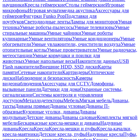
наушники
Кресла геймерские
Столы геймерские
Игровые
микрофоны
Игровая мультимедиа акустика
Аксессуары для
геймеров
Фигурки Funko Pop
Подставки для
ноутбуков
Светодиодные ленты
Лампы для мониторов
Умная
техника
Умные роботы-пылесосы
Умные телевизоры
Умные
стиральные машины
Умные чайники
Умные роботы
кулинарные
Умные вентиляторы
Умные кондиционеры
Умные
обогреватели
Умные увлажнители, очистители воздуха
Умные
отопительные котлы
Умные проветриватели
Умные радиочасы,
метеостанции
Умные кормушки и поилки для
животных
Умные напольные весы
Накопители данных
USB
Flash накопители
Внешние HDD, SSD диски
Карты
памяти
Сетевые накопители
Картридеры
Оптические
диски
Наблюдение и безопасность
Камеры
видеонаблюдения
Аксессуары для CCTV
Домофоны,
вызывные панели
Датчики для дома
Охранные системы,
сигнализации
Системы контроля и управления
доступом
Металлодетекторы
Мебель
Мягкая мебель
Диваны,
тахты
Диваны прямые
Диваны угловые
Диваны П-
образные
Кухонные уголки, диваны
Диваны
модульные
Детские диваны
Диваны садовые
Комплекты мягкой
мебели
Бескаркасные кресла-мешки и диваны
Надувные
диваны
Кресла
Кресла
Кресла-мешки и пуфы
Кресла-качалки,
кресла-маятники
Детские кресла, пуфы
Надувные кресла
Пуфы,
оттоманки
Кресла-кровати
Игровая мебель
Кресла