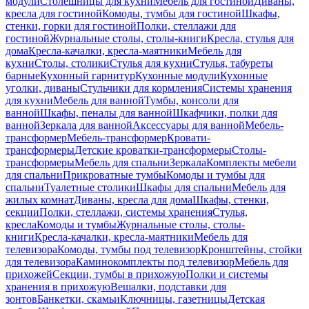
модули
Столешницы для кухни
Мебель для гостиной
Диваны,
кресла для гостиной
Комоды, тумбы для гостиной
Шкафы,
стенки, горки для гостиной
Полки, стеллажи для
гостиной
Журнальные столы, столы-книги
Кресла, стулья для
дома
Кресла-качалки, кресла-маятники
Мебель для
кухни
Столы, столики
Стулья для кухни
Стулья, табуреты
барные
Кухонный гарнитур
Кухонные модули
Кухонные
уголки, диваны
Стульчики для кормления
Системы хранения
для кухни
Мебель для ванной
Тумбы, консоли для
ванной
Шкафы, пеналы для ванной
Шкафчики, полки для
ванной
Зеркала для ванной
Аксессуары для ванной
Мебель-
трансформер
Мебель-трансформер
Кровати-
трансформеры
Детские кроватки-трансформеры
Столы-
трансформеры
Мебель для спальни
Зеркала
Комплекты мебели
для спальни
Прикроватные тумбы
Комоды и тумбы для
спальни
Туалетные столики
Шкафы для спальни
Мебель для
жилых комнат
Диваны, кресла для дома
Шкафы, стенки,
секции
Полки, стеллажи, системы хранения
Стулья,
кресла
Комоды и тумбы
Журнальные столы, столы-
книги
Кресла-качалки, кресла-маятники
Мебель для
телевизора
Комоды, тумбы под телевизор
Кронштейны, стойки
для телевизора
Каминокомплекты под телевизор
Мебель для
прихожей
Секции, тумбы в прихожую
Полки и системы
хранения в прихожую
Вешалки, подставки для
зонтов
Банкетки, скамьи
Ключницы, газетницы
Детская