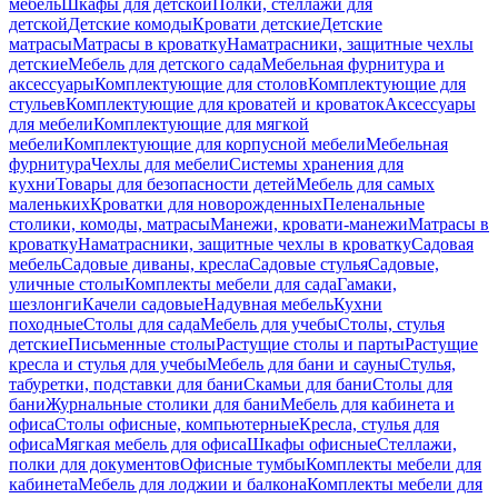
мебель
Шкафы для детской
Полки, стеллажи для
детской
Детские комоды
Кровати детские
Детские
матрасы
Матрасы в кроватку
Наматрасники, защитные чехлы
детские
Мебель для детского сада
Мебельная фурнитура и
аксессуары
Комплектующие для столов
Комплектующие для
стульев
Комплектующие для кроватей и кроваток
Аксессуары
для мебели
Комплектующие для мягкой
мебели
Комплектующие для корпусной мебели
Мебельная
фурнитура
Чехлы для мебели
Системы хранения для
кухни
Товары для безопасности детей
Мебель для самых
маленьких
Кроватки для новорожденных
Пеленальные
столики, комоды, матрасы
Манежи, кровати-манежи
Матрасы в
кроватку
Наматрасники, защитные чехлы в кроватку
Садовая
мебель
Садовые диваны, кресла
Садовые стулья
Садовые,
уличные столы
Комплекты мебели для сада
Гамаки,
шезлонги
Качели садовые
Надувная мебель
Кухни
походные
Столы для сада
Мебель для учебы
Столы, стулья
детские
Письменные столы
Растущие столы и парты
Растущие
кресла и стулья для учебы
Мебель для бани и сауны
Стулья,
табуретки, подставки для бани
Скамьи для бани
Столы для
бани
Журнальные столики для бани
Мебель для кабинета и
офиса
Столы офисные, компьютерные
Кресла, стулья для
офиса
Мягкая мебель для офиса
Шкафы офисные
Стеллажи,
полки для документов
Офисные тумбы
Комплекты мебели для
кабинета
Мебель для лоджии и балкона
Комплекты мебели для