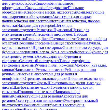
для стружкоотсосов
Сварочное и паяльное
оборудование
Сварочное оборудование
Паяльное
оборудование
Сварочные маски, аксессуары
Комплектующие
для сварочного оборудования
Аксессуары для сварки,
пайки
Оснастка для электроинструмента
Оснастка, наборы
оснастки
Насадки для граверов
Щетки для
электроинструмента
Развертки
Пуансоны
Щетки для
электродвигателей
Слесарный инструмент
Наборы
инструментов
Головки, биты
Гаечные ключи
Отвертки, наборы
отверток
Ножницы слесарные
Клещи строительные
Зубила,
керны, выколотки
Щетки слесарные
Оснастка и аксессуары для
бурения и сверления
Сверла, буры, зенкеры
Коронки
Зубила для
электроинструмента
Аксессуары для бурения и
сверления
Столярный инструмент
Тиски, струбцины,
гейферные зажимы
Ручные пилы, ножовки
Молотки, кувалды,
киянки
Напильники
Ручные стамески
Рубанки, рашпили
ручные
Оснастка и аксессуары для резания и
шлифования
Отрезные, пильные диски
Пильные полотна для
электроинструмента
Фрезы
Шлифовальные диски, насадки,
листы
Шлифовальные чашки
Точильные камни, круги,
сегменты
Полировальные валы
Направляющие
шины
Комплектующие для резания
Аксессуары для
резания
Аксессуары для шлифования
Электромонтажный
инструмент
Обжимной инструмент
Плоскогубцы,
круглогубцы
Кусачки, болторезы,