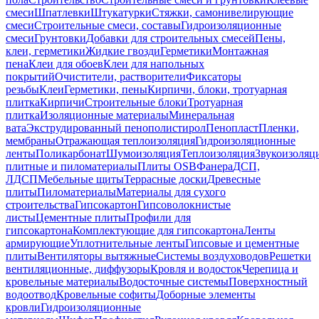
смеси
Шпатлевки
Штукатурки
Стяжки, самонивелирующие
смеси
Строительные смеси, составы
Гидроизоляционные
смеси
Грунтовки
Добавки для строительных смесей
Пены,
клеи, герметики
Жидкие гвозди
Герметики
Монтажная
пена
Клеи для обоев
Клеи для напольных
покрытий
Очистители, растворители
Фиксаторы
резьбы
Клеи
Герметики, пены
Кирпичи, блоки, тротуарная
плитка
Кирпичи
Строительные блоки
Тротуарная
плитка
Изоляционные материалы
Минеральная
вата
Экструдированный пенополистирол
Пенопласт
Пленки,
мембраны
Отражающая теплоизоляция
Гидроизоляционные
ленты
Поликарбонат
Шумоизоляция
Теплоизоляция
Звукоизоляц
плитные и пиломатериалы
Плиты OSB
Фанера
ДСП,
ЛДСП
Мебельные щиты
Террасные доски
Древесные
плиты
Пиломатериалы
Материалы для сухого
строительства
Гипсокартон
Гипсоволокнистые
листы
Цементные плиты
Профили для
гипсокартона
Комплектующие для гипсокартона
Ленты
армирующие
Уплотнительные ленты
Гипсовые и цементные
плиты
Вентиляторы вытяжные
Системы воздуховодов
Решетки
вентиляционные, диффузоры
Кровля и водосток
Черепица и
кровельные материалы
Водосточные системы
Поверхностный
водоотвод
Кровельные софиты
Доборные элементы
кровли
Гидроизоляционные