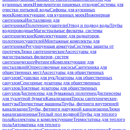
кухонных моек
Измельчители пищевых отходов
Системы для
очистки питьевой воды
Сифоны для кухонных
моек
Комплектующие для кухонных моек
Инженерная
сантехника
Инсталляции для
сантехники
Полотенцесушители
Отвод и подвод воды
Трубы
водопроводные
Магистральные фильтры, системы
сантехнические
Комплектующие для радиаторов,
полотенцесушителей
Монтажные комплекты для
сантехники
Регулирующая арматура
Системы защиты от
протечек
Люки сантехнические
Аксессуары для
магистральных фильтров, систем
сантехнических
Фитинги
Комплектующие для
инсталляций
Опрессовочные насосы
Сантехника для
общественных мест
Аксессуары для общественных
санузлов
Сушилки для рук
Дозаторы для общественных
санузлов
Сенсорные дозаторы для общественных
санузлов
Локтевые дозаторы для общественных
санузлов
Диспенсеры для бумажных полотенец
Диспенсеры
для туалетной бумаги
Канализация
Тросы сантехнические,
вантузы
Прочистные машины
Трубы, фитинги внутренней
канализации
Трубы, фитинги наружной канализации
Люки
канализационные
Теплый пол водяной
Трубы для теплого
пола
Коллекторы и комплектующие
Термостатика для теплого
пола
Автоматика для теплого
пола
Строительство
Строительные смеси и грунтовки
Клеевые