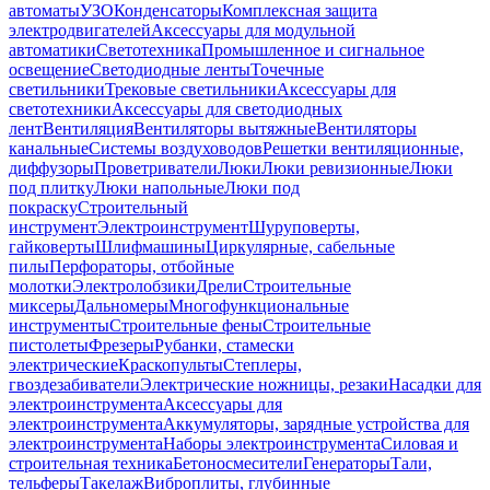
автоматы
УЗО
Конденсаторы
Комплексная защита
электродвигателей
Аксессуары для модульной
автоматики
Светотехника
Промышленное и сигнальное
освещение
Светодиодные ленты
Точечные
светильники
Трековые светильники
Аксессуары для
светотехники
Аксессуары для светодиодных
лент
Вентиляция
Вентиляторы вытяжные
Вентиляторы
канальные
Системы воздуховодов
Решетки вентиляционные,
диффузоры
Проветриватели
Люки
Люки ревизионные
Люки
под плитку
Люки напольные
Люки под
покраску
Строительный
инструмент
Электроинструмент
Шуруповерты,
гайковерты
Шлифмашины
Циркулярные, сабельные
пилы
Перфораторы, отбойные
молотки
Электролобзики
Дрели
Строительные
миксеры
Дальномеры
Многофункциональные
инструменты
Строительные фены
Строительные
пистолеты
Фрезеры
Рубанки, стамески
электрические
Краскопульты
Степлеры,
гвоздезабиватели
Электрические ножницы, резаки
Насадки для
электроинструмента
Аксессуары для
электроинструмента
Аккумуляторы, зарядные устройства для
электроинструмента
Наборы электроинструмента
Силовая и
строительная техника
Бетоносмесители
Генераторы
Тали,
тельферы
Такелаж
Виброплиты, глубинные