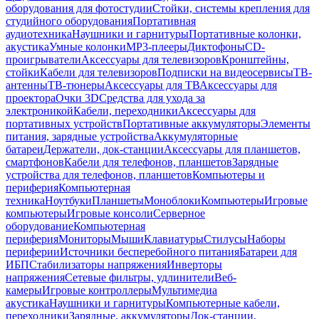
оборудования для фотостудии
Стойки, системы крепления для
студийного оборудования
Портативная
аудиотехника
Наушники и гарнитуры
Портативные колонки,
акустика
Умные колонки
MP3-плееры
Диктофоны
CD-
проигрыватели
Аксессуары для телевизоров
Кронштейны,
стойки
Кабели для телевизоров
Подписки на видеосервисы
ТВ-
антенны
ТВ-тюнеры
Аксессуары для ТВ
Аксессуары для
проектора
Очки 3D
Средства для ухода за
электроникой
Кабели, переходники
Аксессуары для
портативных устройств
Портативные аккумуляторы
Элементы
питания, зарядные устройства
Аккумуляторные
батареи
Держатели, док-станции
Аксессуары для планшетов,
смартфонов
Кабели для телефонов, планшетов
Зарядные
устройства для телефонов, планшетов
Компьютеры и
периферия
Компьютерная
техника
Ноутбуки
Планшеты
Моноблоки
Компьютеры
Игровые
компьютеры
Игровые консоли
Серверное
оборудование
Компьютерная
периферия
Мониторы
Мыши
Клавиатуры
Стилусы
Наборы
периферии
Источники бесперебойного питания
Батареи для
ИБП
Стабилизаторы напряжения
Инверторы
напряжения
Сетевые фильтры, удлинители
Веб-
камеры
Игровые контроллеры
Мультимедиа
акустика
Наушники и гарнитуры
Компьютерные кабели,
переходники
Зарядные, аккумуляторы
Док-станции,