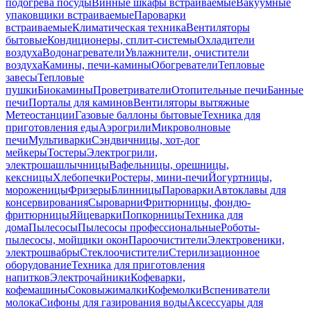
подогрева посуды
Винные шкафы встраиваемые
Вакуумные
упаковщики встраиваемые
Пароварки
встраиваемые
Климатическая техника
Вентиляторы
бытовые
Кондиционеры, сплит-системы
Охладители
воздуха
Водонагреватели
Увлажнители, очистители
воздуха
Камины, печи-камины
Обогреватели
Тепловые
завесы
Тепловые
пушки
Биокамины
Проветриватели
Отопительные печи
Банные
печи
Порталы для каминов
Вентиляторы вытяжные
Метеостанции
Газовые баллоны бытовые
Техника для
приготовления еды
Аэрогрили
Микроволновые
печи
Мультиварки
Сэндвичницы, хот-дог
мейкеры
Тостеры
Электрогрили,
электрошашлычницы
Вафельницы, орешницы,
кексницы
Хлебопечки
Ростеры, мини-печи
Йогуртницы,
мороженицы
Фризеры
Блинницы
Пароварки
Автоклавы для
консервирования
Сыроварни
Фритюрницы, фондю-
фритюрницы
Яйцеварки
Попкорницы
Техника для
дома
Пылесосы
Пылесосы профессиональные
Роботы-
пылесосы, мойщики окон
Пароочистители
Электровеники,
электрошвабры
Стеклоочистители
Стерилизационное
оборудование
Техника для приготовления
напитков
Электрочайники
Кофеварки,
кофемашины
Соковыжималки
Кофемолки
Вспениватели
молока
Сифоны для газирования воды
Аксессуары для