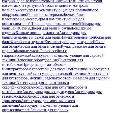
грядки
Садовые компостеры
Уничтожители, отпугиватели
насекомых и грызунов
Автоматизация и контроль
полива
Аксессуары и комплектующие для поливочного
оборудования
Укрывные материалы
Бочки, баки
пластиковые
Аксессуары и комплектующие для
опрыскивателей
Шланги для опрыскивателей
Товары для
бани
Бани
Сауны
Двери для бани и сауны
Бондарные
изделия
Банные принадлежности
Аксессуары для
бани
Оснащение и декор для бани
Измерительные приборы для
бани
Фитобочки, купели
Комплектующие для купелей
Окна
для бани
Мебель для бани и сауны
Ручки дверные для бани и
сауны
Эфирные масла
Спа-бассейны с
гидромассажем
Аксессуары и комплектующие для садовой
техники
Навесное оборудование
Двигатели для
мотоблоков
Прицепы для мотоблоков,
минитракторов
Аксессуары для газонной техники
Аксессуары
для цепных пил
Аксессуары для садовой техники
Аксессуары
для кусторезов, ножниц садовых
Моторные масла для садовой
техники
Аксессуары для аэратоторов и
скарификаторов
Аксессуары для культиваторов и
мотоблоков
Аксессуары для воздуходувок
Аксессуары для
газонокосилок
Аксессуары для бензокос и
триммеров
Аксессуары для моек высокого
давления
Аксессуары и комплектующие для
опрыскивателей
Запчасти для садовых