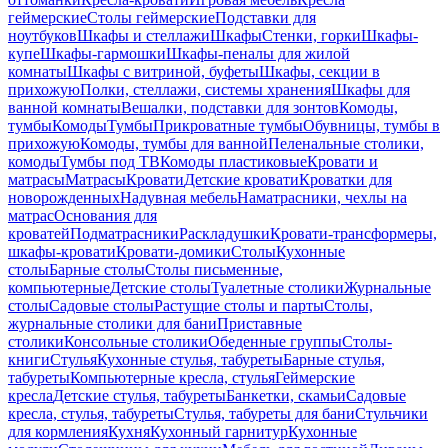
геймерские
Столы геймерские
Подставки для
ноутбуков
Шкафы и стеллажи
Шкафы
Стенки, горки
Шкафы-
купе
Шкафы-гармошки
Шкафы-пеналы для жилой
комнаты
Шкафы с витриной, буфеты
Шкафы, секции в
прихожую
Полки, стеллажи, системы хранения
Шкафы для
ванной комнаты
Вешалки, подставки для зонтов
Комоды,
тумбы
Комоды
Тумбы
Прикроватные тумбы
Обувницы, тумбы в
прихожую
Комоды, тумбы для ванной
Пеленальные столики,
комоды
Тумбы под ТВ
Комоды пластиковые
Кровати и
матрасы
Матрасы
Кровати
Детские кровати
Кроватки для
новорожденных
Надувная мебель
Наматрасники, чехлы на
матрас
Основания для
кроватей
Подматрасники
Раскладушки
Кровати-трансформеры,
шкафы-кровати
Кровати-домики
Столы
Кухонные
столы
Барные столы
Столы письменные,
компьютерные
Детские столы
Туалетные столики
Журнальные
столы
Садовые столы
Растущие столы и парты
Столы,
журнальные столики для бани
Приставные
столики
Консольные столики
Обеденные группы
Столы-
книги
Стулья
Кухонные стулья, табуреты
Барные стулья,
табуреты
Компьютерные кресла, стулья
Геймерские
кресла
Детские стулья, табуреты
Банкетки, скамьи
Садовые
кресла, стулья, табуреты
Стулья, табуреты для бани
Стульчики
для кормления
Кухня
Кухонный гарнитур
Кухонные