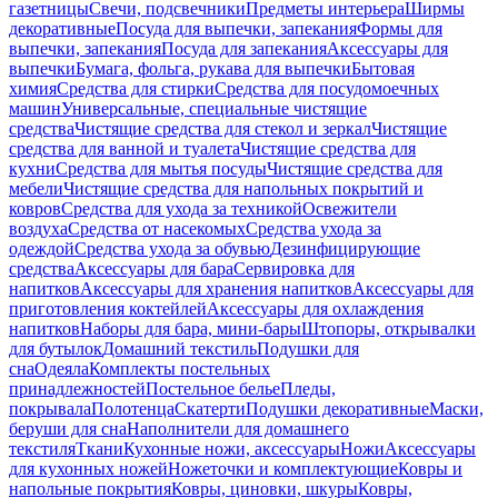
газетницы
Свечи, подсвечники
Предметы интерьера
Ширмы
декоративные
Посуда для выпечки, запекания
Формы для
выпечки, запекания
Посуда для запекания
Аксессуары для
выпечки
Бумага, фольга, рукава для выпечки
Бытовая
химия
Средства для стирки
Средства для посудомоечных
машин
Универсальные, специальные чистящие
средства
Чистящие средства для стекол и зеркал
Чистящие
средства для ванной и туалета
Чистящие средства для
кухни
Средства для мытья посуды
Чистящие средства для
мебели
Чистящие средства для напольных покрытий и
ковров
Средства для ухода за техникой
Освежители
воздуха
Средства от насекомых
Средства ухода за
одеждой
Средства ухода за обувью
Дезинфицирующие
средства
Аксессуары для бара
Сервировка для
напитков
Аксессуары для хранения напитков
Аксессуары для
приготовления коктейлей
Аксессуары для охлаждения
напитков
Наборы для бара, мини-бары
Штопоры, открывалки
для бутылок
Домашний текстиль
Подушки для
сна
Одеяла
Комплекты постельных
принадлежностей
Постельное белье
Пледы,
покрывала
Полотенца
Скатерти
Подушки декоративные
Маски,
беруши для сна
Наполнители для домашнего
текстиля
Ткани
Кухонные ножи, аксессуары
Ножи
Аксессуары
для кухонных ножей
Ножеточки и комплектующие
Ковры и
напольные покрытия
Ковры, циновки, шкуры
Ковры,