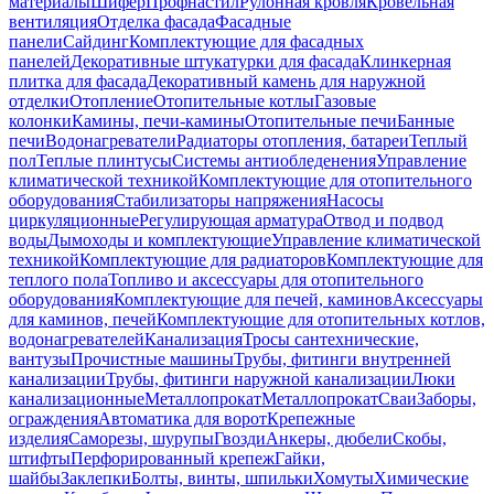
материалы
Шифер
Профнастил
Рулонная кровля
Кровельная
вентиляция
Отделка фасада
Фасадные
панели
Сайдинг
Комплектующие для фасадных
панелей
Декоративные штукатурки для фасада
Клинкерная
плитка для фасада
Декоративный камень для наружной
отделки
Отопление
Отопительные котлы
Газовые
колонки
Камины, печи-камины
Отопительные печи
Банные
печи
Водонагреватели
Радиаторы отопления, батареи
Теплый
пол
Теплые плинтусы
Системы антиобледенения
Управление
климатической техникой
Комплектующие для отопительного
оборудования
Стабилизаторы напряжения
Насосы
циркуляционные
Регулирующая арматура
Отвод и подвод
воды
Дымоходы и комплектующие
Управление климатической
техникой
Комплектующие для радиаторов
Комплектующие для
теплого пола
Топливо и аксессуары для отопительного
оборудования
Комплектующие для печей, каминов
Аксессуары
для каминов, печей
Комплектующие для отопительных котлов,
водонагревателей
Канализация
Тросы сантехнические,
вантузы
Прочистные машины
Трубы, фитинги внутренней
канализации
Трубы, фитинги наружной канализации
Люки
канализационные
Металлопрокат
Металлопрокат
Сваи
Заборы,
ограждения
Автоматика для ворот
Крепежные
изделия
Саморезы, шурупы
Гвозди
Анкеры, дюбели
Скобы,
штифты
Перфорированный крепеж
Гайки,
шайбы
Заклепки
Болты, винты, шпильки
Хомуты
Химические