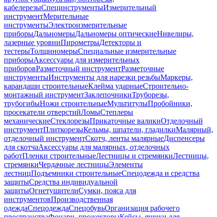
кабелерезы
Специнструменты
Измерительный
инструмент
Мерительные
инструменты
Электроизмерительные
приборы
Дальномеры
Дальномеры оптические
Нивелиры,
лазерные уровни
Пирометры
Детекторы и
тестеры
Толщиномеры
Специальные измерительные
приборы
Аксессуары для измерительных
приборов
Разметочный инструмент
Разметочные
инструменты
Инструменты для нарезки резьбы
Маркеры,
карандаши строительные
Клейма ударные
Строительно-
монтажный инструмент
Заклепочники
Труборезы,
трубогибы
Ножи строительные
Мультитулы
Пробойники,
просекатели отверстий
Ломы
Степлеры
механические
Стеклорезы
Прикаточные валики
Отделочный
инструмент
Плиткорезы
Кельмы, шпатели, гладилки
Малярный,
отделочный инструмент
Скотч, ленты малярные
Диспенсеры
для скотча
Аксессуары для малярных, отделочных
работ
Пленки строительные
Лестницы и стремянки
Лестницы,
стремянки
Чердачные лестницы
Элементы
лестниц
Подъемники строительные
Спецодежда и средства
защиты
Средства индивидуальной
защиты
Огнетушители
Сумки, пояса для
инструментов
Производственная
одежда
Спецодежда
Спецобувь
Организация рабочего
пространства
Фонари, прожекторы
Кейсы, ящики для