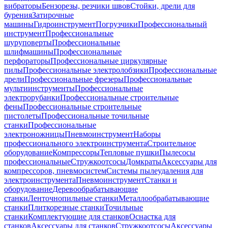
вибраторы
Бензорезы, резчики швов
Стойки, дрели для
бурения
Затирочные
машины
Гидроинструмент
Погрузчики
Профессиональный
инструмент
Профессиональные
шуруповерты
Профессиональные
шлифмашины
Профессиональные
перфораторы
Профессиональные циркулярные
пилы
Профессиональные электролобзики
Профессиональные
дрели
Профессиональные фрезеры
Профессиональные
мультиинструменты
Профессиональные
электрорубанки
Профессиональные строительные
фены
Профессиональные строительные
пистолеты
Профессиональные точильные
станки
Профессиональные
электроножницы
Пневмоинструмент
Наборы
профессионального электроинструмента
Строительное
оборудование
Компрессоры
Тепловые пушки
Пылесосы
профессиональные
Стружкоотсосы
Домкраты
Аксессуары для
компрессоров, пневмосистем
Системы пылеудаления для
электроинструмента
Пневмоинструмент
Станки и
оборудование
Деревообрабатывающие
станки
Ленточнопильные станки
Металлообрабатывающие
станки
Плиткорезные станки
Точильные
станки
Комплектующие для станков
Оснастка для
станков
Аксессуары для станков
Стружкоотсосы
Аксессуары