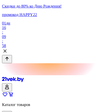
Скидки до 80% ко Дню Рождения!
промокод HAPPY22
01
дн
16
:
09
:
58
Каталог товаров