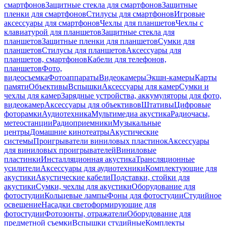
смартфонов
Защитные стекла для смартфонов
Защитные
пленки для смартфонов
Стилусы для смартфонов
Игровые
аксессуары для смартфонов
Чехлы для планшетов
Чехлы с
клавиатурой для планшетов
Защитные стекла для
планшетов
Защитные пленки для планшетов
Сумки для
планшетов
Стилусы для планшетов
Аксессуары для
планшетов, смартфонов
Кабели для телефонов,
планшетов
Фото,
видеосъемка
Фотоаппараты
Видеокамеры
Экшн-камеры
Карты
памяти
Объективы
Вспышки
Аксессуары для камер
Сумки и
чехлы для камер
Зарядные устройства, аккумуляторы для фото,
видеокамер
Аксессуары для объективов
Штативы
Цифровые
фоторамки
Аудиотехника
Мультимедиа акустика
Радиочасы,
метеостанции
Радиоприемники
Музыкальные
центры
Домашние кинотеатры
Акустические
системы
Проигрыватели виниловых пластинок
Аксессуары
для виниловых проигрывателей
Виниловые
пластинки
Инсталляционная акустика
Трансляционные
усилители
Аксессуары для аудиотехники
Комплектующие для
акустики
Акустические кабели
Подставки, стойки для
акустики
Сумки, чехлы для акустики
Оборудование для
фотостудии
Кольцевые лампы
Фоны для фотостудии
Студийное
освещение
Насадки светоформирующие для
фотостудии
Фотозонты, отражатели
Оборудование для
предметной съемки
Вспышки студийные
Комплекты