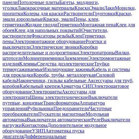
панели
Потолочные плиты
Багеты, молдинги,
уголки
Лакокрасочные материалы
Краски
Эмали
Лаки
Морилки,
пропитки
Колеры для краски
Растворители
Грунтовки
Краски,
эмали аэрозольные
Краски, эмали
Пены, клеи,
герметики
Жидкие гвозди
Герметики
Монтажная пена
Клеи для
обоев
Клеи для напольных покрытий
Очистители,
растворители
Фиксаторы резьбы
Клеи
Герметики,
пены
Электромонтажное оборудование
Розетки и
выключатели
Электрические звонки
Коробки
распределительные и подрозетники
Электропатроны
Вилки,
штепсели
Молниеприемники
Заземление
Электромонтажные
изделия
Клеммы
Средства диэлектрические
Трубки
термоусаживаемые
Изолирующие зажимы
Кабель и системы
для прокладки
Короба, трубы, металлорукав
Силовой
кабель
Наконечники, гильзы кабельные
Аксессуары для труб,
коробов
Кабельный крепеж
Арматура СИП
Электрощитовое
оборудование
Электрощиты
Аксессуары для
электрощита
Шины электротехнические
Выключатели
путевые, концевые
Трансформаторы
Аппаратура
управления
Рубильники
Предохранители
Частотные
преобразователи
Пускатели магнитные
Модульная
автоматика
Выключатели автоматические
Реле
Выключатели
нагрузки
Контакторы
Дополнительное модульное
оборудование
УЗИП
Автоматика пуска
двигателя
Дифференциальные