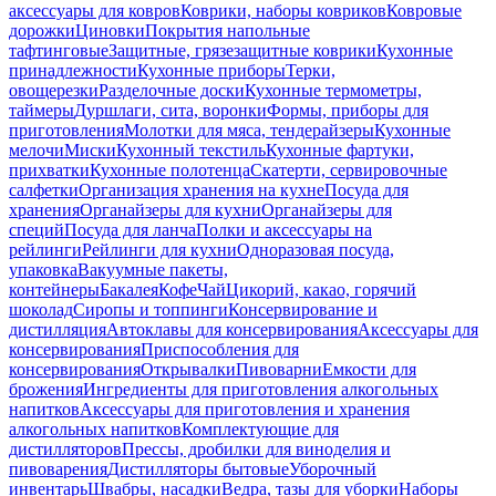
аксессуары для ковров
Коврики, наборы ковриков
Ковровые
дорожки
Циновки
Покрытия напольные
тафтинговые
Защитные, грязезащитные коврики
Кухонные
принадлежности
Кухонные приборы
Терки,
овощерезки
Разделочные доски
Кухонные термометры,
таймеры
Дуршлаги, сита, воронки
Формы, приборы для
приготовления
Молотки для мяса, тендерайзеры
Кухонные
мелочи
Миски
Кухонный текстиль
Кухонные фартуки,
прихватки
Кухонные полотенца
Скатерти, сервировочные
салфетки
Организация хранения на кухне
Посуда для
хранения
Органайзеры для кухни
Органайзеры для
специй
Посуда для ланча
Полки и аксессуары на
рейлинги
Рейлинги для кухни
Одноразовая посуда,
упаковка
Вакуумные пакеты,
контейнеры
Бакалея
Кофе
Чай
Цикорий, какао, горячий
шоколад
Сиропы и топпинги
Консервирование и
дистилляция
Автоклавы для консервирования
Аксессуары для
консервирования
Приспособления для
консервирования
Открывалки
Пивоварни
Емкости для
брожения
Ингредиенты для приготовления алкогольных
напитков
Аксессуары для приготовления и хранения
алкогольных напитков
Комплектующие для
дистилляторов
Прессы, дробилки для виноделия и
пивоварения
Дистилляторы бытовые
Уборочный
инвентарь
Швабры, насадки
Ведра, тазы для уборки
Наборы