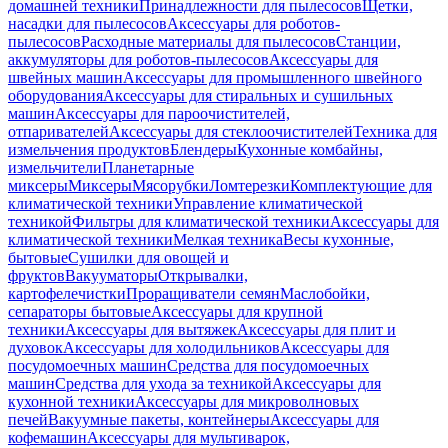
домашней техники
Принадлежности для пылесосов
Щетки,
насадки для пылесосов
Аксессуары для роботов-
пылесосов
Расходные материалы для пылесосов
Станции,
аккумуляторы для роботов-пылесосов
Аксессуары для
швейных машин
Аксессуары для промышленного швейного
оборудования
Аксессуары для стиральных и сушильных
машин
Аксессуары для пароочистителей,
отпаривателей
Аксессуары для стеклоочистителей
Техника для
измельчения продуктов
Блендеры
Кухонные комбайны,
измельчители
Планетарные
миксеры
Миксеры
Мясорубки
Ломтерезки
Комплектующие для
климатической техники
Управление климатической
техникой
Фильтры для климатической техники
Аксессуары для
климатической техники
Мелкая техника
Весы кухонные,
бытовые
Сушилки для овощей и
фруктов
Вакууматоры
Открывалки,
картофелечистки
Проращиватели семян
Маслобойки,
сепараторы бытовые
Аксессуары для крупной
техники
Аксессуары для вытяжек
Аксессуары для плит и
духовок
Аксессуары для холодильников
Аксессуары для
посудомоечных машин
Средства для посудомоечных
машин
Средства для ухода за техникой
Аксессуары для
кухонной техники
Аксессуары для микроволновых
печей
Вакуумные пакеты, контейнеры
Аксессуары для
кофемашин
Аксессуары для мультиварок,