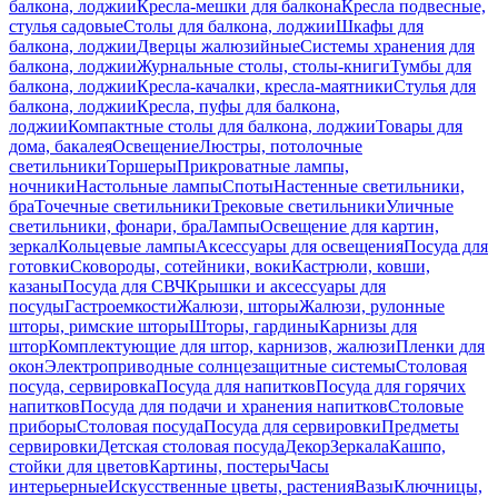
балкона, лоджии
Кресла-мешки для балкона
Кресла подвесные,
стулья садовые
Столы для балкона, лоджии
Шкафы для
балкона, лоджии
Дверцы жалюзийные
Системы хранения для
балкона, лоджии
Журнальные столы, столы-книги
Тумбы для
балкона, лоджии
Кресла-качалки, кресла-маятники
Стулья для
балкона, лоджии
Кресла, пуфы для балкона,
лоджии
Компактные столы для балкона, лоджии
Товары для
дома, бакалея
Освещение
Люстры, потолочные
светильники
Торшеры
Прикроватные лампы,
ночники
Настольные лампы
Споты
Настенные светильники,
бра
Точечные светильники
Трековые светильники
Уличные
светильники, фонари, бра
Лампы
Освещение для картин,
зеркал
Кольцевые лампы
Аксессуары для освещения
Посуда для
готовки
Сковороды, сотейники, воки
Кастрюли, ковши,
казаны
Посуда для СВЧ
Крышки и аксессуары для
посуды
Гастроемкости
Жалюзи, шторы
Жалюзи, рулонные
шторы, римские шторы
Шторы, гардины
Карнизы для
штор
Комплектующие для штор, карнизов, жалюзи
Пленки для
окон
Электроприводные солнцезащитные системы
Столовая
посуда, сервировка
Посуда для напитков
Посуда для горячих
напитков
Посуда для подачи и хранения напитков
Столовые
приборы
Столовая посуда
Посуда для сервировки
Предметы
сервировки
Детская столовая посуда
Декор
Зеркала
Кашпо,
стойки для цветов
Картины, постеры
Часы
интерьерные
Искусственные цветы, растения
Вазы
Ключницы,