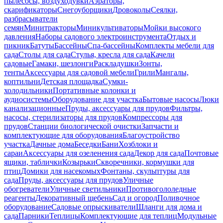
пылесосы, воздуходувки
Аэраторы,
скарификаторы
Снегоуборщики
Дровоколы
Сеялки,
разбрасыватели
семян
Минитракторы
Миникультиваторы
Мойки высокого
давления
Наборы садового электроинструмента
Отдых и
пикник
Батуты
Бассейны
Спа-бассейны
Комплекты мебели для
сада
Столы для сада
Стулья, кресла для сада
Качели
садовые
Гамаки, шезлонги
Раскладушки
Зонты,
тенты
Аксессуары для садовой мебели
Грили
Мангалы,
коптильни
Детская площадка
Сумки-
холодильники
Портативные колонки и
аудиосистемы
Оборудование для участка
Бытовые насосы
Люки
канализационные
Пруды, аксессуары для прудов
Фильтры,
насосы, стерилизаторы для прудов
Компрессоры для
прудов
Станции биологической очистки
Запчасти и
комплектующие для оборудования
Благоустройство
участка
Дачные дома
Беседки
Бани
Хозблоки и
сараи
Аксессуары для озеленения сада
Декор для сада
Почтовые
ящики, таблички
Козырьки
Скворечники, кормушки для
птиц
Домики для насекомых
Фонтаны, скульптуры для
сада
Пруды, аксессуары для прудов
Уличные
обогреватели
Уличные светильники
Противогололедные
реагенты
Декоративный щебень
Сад и огород
Поливочное
оборудование
Садовые опрыскиватели
Шланги для дома и
сада
Парники
Теплицы
Комплектующие для теплиц
Модульные