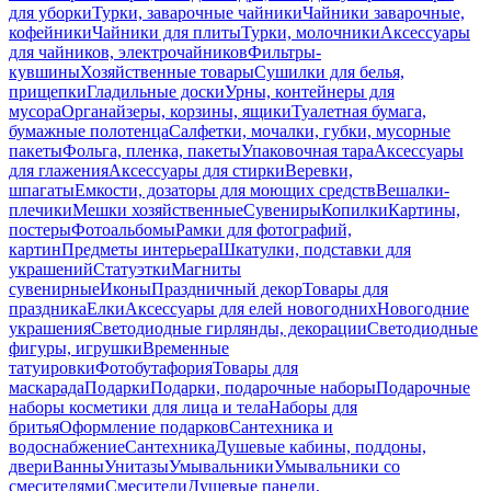
для уборки
Турки, заварочные чайники
Чайники заварочные,
кофейники
Чайники для плиты
Турки, молочники
Аксессуары
для чайников, электрочайников
Фильтры-
кувшины
Хозяйственные товары
Сушилки для белья,
прищепки
Гладильные доски
Урны, контейнеры для
мусора
Органайзеры, корзины, ящики
Туалетная бумага,
бумажные полотенца
Салфетки, мочалки, губки, мусорные
пакеты
Фольга, пленка, пакеты
Упаковочная тара
Аксессуары
для глажения
Аксессуары для стирки
Веревки,
шпагаты
Емкости, дозаторы для моющих средств
Вешалки-
плечики
Мешки хозяйственные
Сувениры
Копилки
Картины,
постеры
Фотоальбомы
Рамки для фотографий,
картин
Предметы интерьера
Шкатулки, подставки для
украшений
Статуэтки
Магниты
сувенирные
Иконы
Праздничный декор
Товары для
праздника
Елки
Аксессуары для елей новогодних
Новогодние
украшения
Светодиодные гирлянды, декорации
Светодиодные
фигуры, игрушки
Временные
татуировки
Фотобутафория
Товары для
маскарада
Подарки
Подарки, подарочные наборы
Подарочные
наборы косметики для лица и тела
Наборы для
бритья
Оформление подарков
Сантехника и
водоснабжение
Сантехника
Душевые кабины, поддоны,
двери
Ванны
Унитазы
Умывальники
Умывальники со
смесителями
Смесители
Душевые панели,