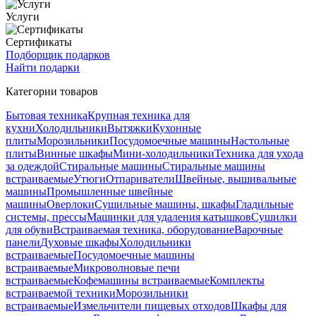
Услуги
Сертификаты
Подборщик подарков
Найти подарки
Категории товаров
Бытовая техника
Крупная техника для
кухни
Холодильники
Вытяжки
Кухонные
плиты
Морозильники
Посудомоечные машины
Настольные
плиты
Винные шкафы
Мини-холодильники
Техника для ухода
за одеждой
Стиральные машины
Стиральные машины
встраиваемые
Утюги
Отпариватели
Швейные, вышивальные
машины
Промышленные швейные
машины
Оверлоки
Сушильные машины, шкафы
Гладильные
системы, прессы
Машинки для удаления катышков
Сушилки
для обуви
Встраиваемая техника, оборудование
Варочные
панели
Духовые шкафы
Холодильники
встраиваемые
Посудомоечные машины
встраиваемые
Микроволновые печи
встраиваемые
Кофемашины встраиваемые
Комплекты
встраиваемой техники
Морозильники
встраиваемые
Измельчители пищевых отходов
Шкафы для