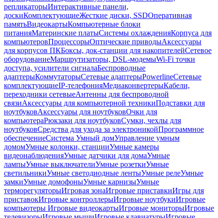
репликаторы
Интерактивные панели,
доски
Комплектующие
Жесткие диски, SSD
Оперативная
память
Видеокарты
Компьютерные блоки
питания
Материнские платы
Системы охлаждения
Корпуса для
компьютеров
Процессоры
Оптические приводы
Аксессуары
для корпусов ПК
Боксы, док-станции для накопителей
Сетевое
оборудование
Маршрутизаторы, DSL-модемы
Wi-Fi точки
доступа, усилители сигнала
Беспроводные
адаптеры
Коммутаторы
Сетевые адаптеры
Powerline
Сетевые
комплектующие
IP-телефония
Медиаконвертеры
Кабели,
переходники сетевые
Антенны для беспроводной
связи
Аксессуары для компьютерной техники
Подставки для
ноутбуков
Аксессуары для ноутбуков
Очки для
компьютера
Рюкзаки для ноутбуков
Сумки, чехлы для
ноутбуков
Средства для ухода за электроникой
Программное
обеспечение
Система Умный дом
Управление умным
домом
Умные колонки, станции
Умные камеры
видеонаблюдения
Умные датчики для дома
Умные
лампы
Умные выключатели
Умные розетки
Умные
светильники
Умные светодиодные ленты
Умные реле
Умные
замки
Умные домофоны
Умные карнизы
Умные
терморегуляторы
Игровая зона
Игровые приставки
Игры для
приставок
Игровые контроллеры
Игровые ноутбуки
Игровые
компьютеры
Игровые видеокарты
Игровые мониторы
Игровые
телевизоры
Игровые мыши
Игровые клавиатуры
Игровые