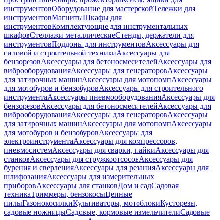
инструментов
Оборудование для мастерской
Тележки для
инструментов
Магниты
Шкафы для
инструментов
Комплектующие для инструментальных
шкафов
Стеллажи металлические
Стенды, держатели для
инструментов
Поддоны для инструментов
Аксессуары для
силовой и строительной техники
Аксессуары для
бензорезов
Аксессуары для бетоносмесителей
Аксессуары для
виброоборудования
Аксессуары для генераторов
Аксессуары
для затирочных машин
Аксессуары для мотопомп
Аксессуары
для мотобуров и бензобуров
Аксессуары для строительного
инструмента
Аксессуары пневмооборудования
Аксессуары для
бензорезов
Аксессуары для бетоносмесителей
Аксессуары для
виброоборудования
Аксессуары для генераторов
Аксессуары
для затирочных машин
Аксессуары для мотопомп
Аксессуары
для мотобуров и бензобуров
Аксессуары для
электроинструмента
Аксессуары для компрессоров,
пневмосистем
Аксессуары для сварки, пайки
Аксессуары для
станков
Аксессуары для стружкоотсосов
Аксессуары для
бурения и сверления
Аксессуары для резания
Аксессуары для
шлифования
Аксессуары для измерительных
приборов
Аксессуары для станков
Дом и сад
Садовая
техника
Триммеры, бензокосы
Цепные
пилы
Газонокосилки
Культиваторы, мотоблоки
Кусторезы,
садовые ножницы
Садовые, кормовые измельчители
Садовые