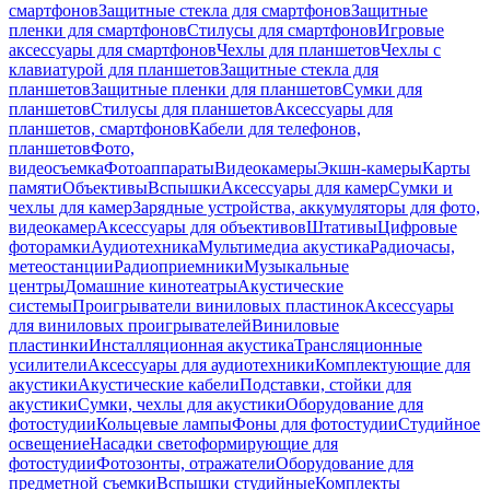
смартфонов
Защитные стекла для смартфонов
Защитные
пленки для смартфонов
Стилусы для смартфонов
Игровые
аксессуары для смартфонов
Чехлы для планшетов
Чехлы с
клавиатурой для планшетов
Защитные стекла для
планшетов
Защитные пленки для планшетов
Сумки для
планшетов
Стилусы для планшетов
Аксессуары для
планшетов, смартфонов
Кабели для телефонов,
планшетов
Фото,
видеосъемка
Фотоаппараты
Видеокамеры
Экшн-камеры
Карты
памяти
Объективы
Вспышки
Аксессуары для камер
Сумки и
чехлы для камер
Зарядные устройства, аккумуляторы для фото,
видеокамер
Аксессуары для объективов
Штативы
Цифровые
фоторамки
Аудиотехника
Мультимедиа акустика
Радиочасы,
метеостанции
Радиоприемники
Музыкальные
центры
Домашние кинотеатры
Акустические
системы
Проигрыватели виниловых пластинок
Аксессуары
для виниловых проигрывателей
Виниловые
пластинки
Инсталляционная акустика
Трансляционные
усилители
Аксессуары для аудиотехники
Комплектующие для
акустики
Акустические кабели
Подставки, стойки для
акустики
Сумки, чехлы для акустики
Оборудование для
фотостудии
Кольцевые лампы
Фоны для фотостудии
Студийное
освещение
Насадки светоформирующие для
фотостудии
Фотозонты, отражатели
Оборудование для
предметной съемки
Вспышки студийные
Комплекты