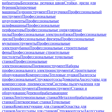
вибраторы
Бензорезы, резчики швов
Стойки, дрели для
бурения
Затирочные
машины
Гидроинструмент
Погрузчики
Профессиональный
инструмент
Профессиональные
шуруповерты
Профессиональные
шлифмашины
Профессиональные
перфораторы
Профессиональные циркулярные
пилы
Профессиональные электролобзики
Профессиональные
дрели
Профессиональные фрезеры
Профессиональные
мультиинструменты
Профессиональные
электрорубанки
Профессиональные строительные
фены
Профессиональные строительные
пистолеты
Профессиональные точильные
станки
Профессиональные
электроножницы
Пневмоинструмент
Наборы
профессионального электроинструмента
Строительное
оборудование
Компрессоры
Тепловые пушки
Пылесосы
профессиональные
Стружкоотсосы
Домкраты
Аксессуары для
компрессоров, пневмосистем
Системы пылеудаления для
электроинструмента
Пневмоинструмент
Станки и
оборудование
Деревообрабатывающие
станки
Ленточнопильные станки
Металлообрабатывающие
станки
Плиткорезные станки
Точильные
станки
Комплектующие для станков
Оснастка для
станков
Аксессуары для станков
Стружкоотсосы
Аксессуары