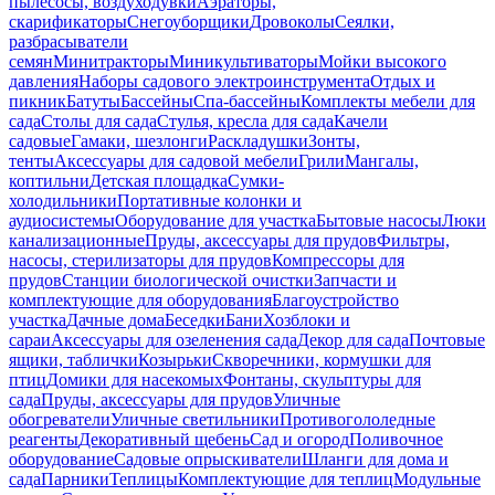
пылесосы, воздуходувки
Аэраторы,
скарификаторы
Снегоуборщики
Дровоколы
Сеялки,
разбрасыватели
семян
Минитракторы
Миникультиваторы
Мойки высокого
давления
Наборы садового электроинструмента
Отдых и
пикник
Батуты
Бассейны
Спа-бассейны
Комплекты мебели для
сада
Столы для сада
Стулья, кресла для сада
Качели
садовые
Гамаки, шезлонги
Раскладушки
Зонты,
тенты
Аксессуары для садовой мебели
Грили
Мангалы,
коптильни
Детская площадка
Сумки-
холодильники
Портативные колонки и
аудиосистемы
Оборудование для участка
Бытовые насосы
Люки
канализационные
Пруды, аксессуары для прудов
Фильтры,
насосы, стерилизаторы для прудов
Компрессоры для
прудов
Станции биологической очистки
Запчасти и
комплектующие для оборудования
Благоустройство
участка
Дачные дома
Беседки
Бани
Хозблоки и
сараи
Аксессуары для озеленения сада
Декор для сада
Почтовые
ящики, таблички
Козырьки
Скворечники, кормушки для
птиц
Домики для насекомых
Фонтаны, скульптуры для
сада
Пруды, аксессуары для прудов
Уличные
обогреватели
Уличные светильники
Противогололедные
реагенты
Декоративный щебень
Сад и огород
Поливочное
оборудование
Садовые опрыскиватели
Шланги для дома и
сада
Парники
Теплицы
Комплектующие для теплиц
Модульные