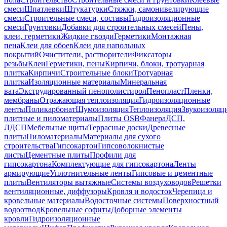
смеси
Шпатлевки
Штукатурки
Стяжки, самонивелирующие
смеси
Строительные смеси, составы
Гидроизоляционные
смеси
Грунтовки
Добавки для строительных смесей
Пены,
клеи, герметики
Жидкие гвозди
Герметики
Монтажная
пена
Клеи для обоев
Клеи для напольных
покрытий
Очистители, растворители
Фиксаторы
резьбы
Клеи
Герметики, пены
Кирпичи, блоки, тротуарная
плитка
Кирпичи
Строительные блоки
Тротуарная
плитка
Изоляционные материалы
Минеральная
вата
Экструдированный пенополистирол
Пенопласт
Пленки,
мембраны
Отражающая теплоизоляция
Гидроизоляционные
ленты
Поликарбонат
Шумоизоляция
Теплоизоляция
Звукоизоляц
плитные и пиломатериалы
Плиты OSB
Фанера
ДСП,
ЛДСП
Мебельные щиты
Террасные доски
Древесные
плиты
Пиломатериалы
Материалы для сухого
строительства
Гипсокартон
Гипсоволокнистые
листы
Цементные плиты
Профили для
гипсокартона
Комплектующие для гипсокартона
Ленты
армирующие
Уплотнительные ленты
Гипсовые и цементные
плиты
Вентиляторы вытяжные
Системы воздуховодов
Решетки
вентиляционные, диффузоры
Кровля и водосток
Черепица и
кровельные материалы
Водосточные системы
Поверхностный
водоотвод
Кровельные софиты
Доборные элементы
кровли
Гидроизоляционные