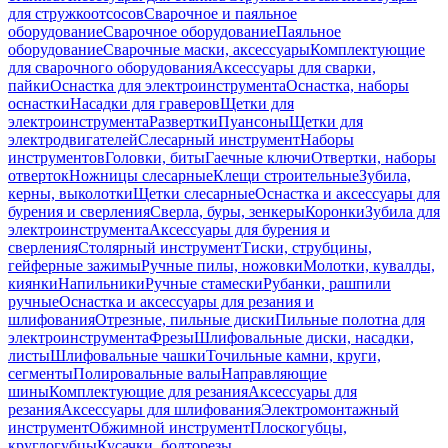
для стружкоотсосов
Сварочное и паяльное
оборудование
Сварочное оборудование
Паяльное
оборудование
Сварочные маски, аксессуары
Комплектующие
для сварочного оборудования
Аксессуары для сварки,
пайки
Оснастка для электроинструмента
Оснастка, наборы
оснастки
Насадки для граверов
Щетки для
электроинструмента
Развертки
Пуансоны
Щетки для
электродвигателей
Слесарный инструмент
Наборы
инструментов
Головки, биты
Гаечные ключи
Отвертки, наборы
отверток
Ножницы слесарные
Клещи строительные
Зубила,
керны, выколотки
Щетки слесарные
Оснастка и аксессуары для
бурения и сверления
Сверла, буры, зенкеры
Коронки
Зубила для
электроинструмента
Аксессуары для бурения и
сверления
Столярный инструмент
Тиски, струбцины,
гейферные зажимы
Ручные пилы, ножовки
Молотки, кувалды,
киянки
Напильники
Ручные стамески
Рубанки, рашпили
ручные
Оснастка и аксессуары для резания и
шлифования
Отрезные, пильные диски
Пильные полотна для
электроинструмента
Фрезы
Шлифовальные диски, насадки,
листы
Шлифовальные чашки
Точильные камни, круги,
сегменты
Полировальные валы
Направляющие
шины
Комплектующие для резания
Аксессуары для
резания
Аксессуары для шлифования
Электромонтажный
инструмент
Обжимной инструмент
Плоскогубцы,
круглогубцы
Кусачки, болторезы,