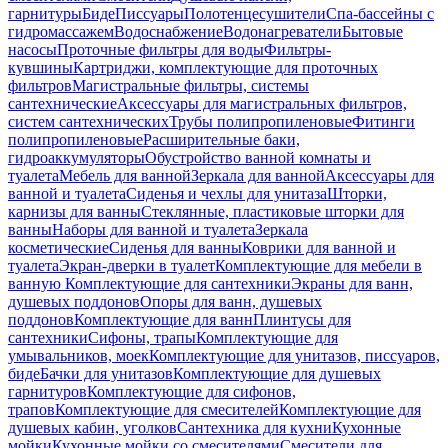
гарнитуры
Биде
Писсуары
Полотенцесушители
Спа-бассейны с
гидромассажем
Водоснабжение
Водонагреватели
Бытовые
насосы
Проточные фильтры для воды
Фильтры-
кувшины
Картриджи, комплектующие для проточных
фильтров
Магистральные фильтры, системы
сантехнические
Аксессуары для магистральных фильтров,
систем сантехнических
Трубы полипропиленовые
Фитинги
полипропиленовые
Расширительные баки,
гидроаккумуляторы
Обустройство ванной комнаты и
туалета
Мебель для ванной
Зеркала для ванной
Аксессуары для
ванной и туалета
Сиденья и чехлы для унитаза
Шторки,
карнизы для ванны
Стеклянные, пластиковые шторки для
ванны
Наборы для ванной и туалета
Зеркала
косметические
Сиденья для ванны
Коврики для ванной и
туалета
Экран-дверки в туалет
Комплектующие для мебели в
ванную
Комплектующие для сантехники
Экраны для ванн,
душевых поддонов
Опоры для ванн, душевых
поддонов
Комплектующие для ванн
Плинтусы для
сантехники
Сифоны, трапы
Комплектующие для
умывальников, моек
Комплектующие для унитазов, писсуаров,
биде
Бачки для унитазов
Комплектующие для душевых
гарнитуров
Комплектующие для сифонов,
трапов
Комплектующие для смесителей
Комплектующие для
душевых кабин, уголков
Сантехника для кухни
Кухонные
мойки
Кухонные мойки со смесителями
Смесители для