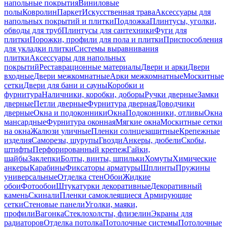
напольные покрытия
Виниловые
полы
Ковролин
Паркет
Искусственная трава
Аксессуары для
напольных покрытий и плитки
Подложка
Плинтусы, уголки,
обводы для труб
Плинтусы для сантехники
Фуги для
плитки
Порожки, профили для пола и плитки
Приспособления
для укладки плитки
Системы выравнивания
плитки
Аксессуары для напольных
покрытий
Реставрационные материалы
Двери и арки
Двери
входные
Двери межкомнатные
Арки межкомнатные
Москитные
сетки
Двери для бани и сауны
Коробки и
фурнитура
Наличники, коробки, доборы
Ручки дверные
Замки
дверные
Петли дверные
Фурнитура дверная
Доводчики
дверные
Окна и подоконники
Окна
Подоконники, отливы
Окна
мансардные
Фурнитура оконная
Мягкие окна
Москитные сетки
на окна
Жалюзи уличные
Пленки солнцезащитные
Крепежные
изделия
Саморезы, шурупы
Гвозди
Анкеры, дюбели
Скобы,
штифты
Перфорированный крепеж
Гайки,
шайбы
Заклепки
Болты, винты, шпильки
Хомуты
Химические
анкеры
Карабины
Фиксаторы арматуры
Шплинты
Пружины
универсальные
Отделка стен
Обои
Жидкие
обои
Фотообои
Штукатурки декоративные
Декоративный
камень
Скинали
Пленки самоклеящиеся
Армирующие
сетки
Стеновые панели
Уголки, маяки,
профили
Вагонка
Стеклохолсты, флизелин
Экраны для
радиаторов
Отделка потолка
Потолочные системы
Потолочные