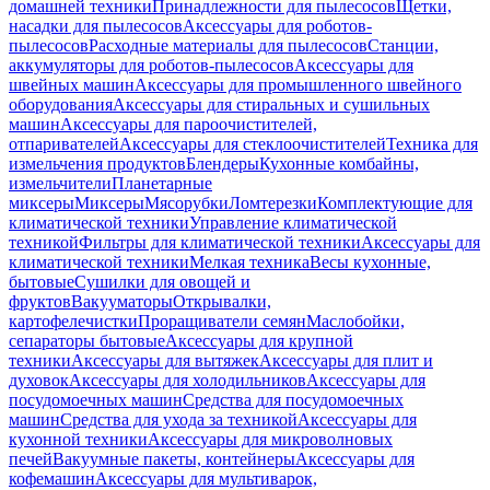
домашней техники
Принадлежности для пылесосов
Щетки,
насадки для пылесосов
Аксессуары для роботов-
пылесосов
Расходные материалы для пылесосов
Станции,
аккумуляторы для роботов-пылесосов
Аксессуары для
швейных машин
Аксессуары для промышленного швейного
оборудования
Аксессуары для стиральных и сушильных
машин
Аксессуары для пароочистителей,
отпаривателей
Аксессуары для стеклоочистителей
Техника для
измельчения продуктов
Блендеры
Кухонные комбайны,
измельчители
Планетарные
миксеры
Миксеры
Мясорубки
Ломтерезки
Комплектующие для
климатической техники
Управление климатической
техникой
Фильтры для климатической техники
Аксессуары для
климатической техники
Мелкая техника
Весы кухонные,
бытовые
Сушилки для овощей и
фруктов
Вакууматоры
Открывалки,
картофелечистки
Проращиватели семян
Маслобойки,
сепараторы бытовые
Аксессуары для крупной
техники
Аксессуары для вытяжек
Аксессуары для плит и
духовок
Аксессуары для холодильников
Аксессуары для
посудомоечных машин
Средства для посудомоечных
машин
Средства для ухода за техникой
Аксессуары для
кухонной техники
Аксессуары для микроволновых
печей
Вакуумные пакеты, контейнеры
Аксессуары для
кофемашин
Аксессуары для мультиварок,