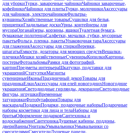
для уборки
Турки, заварочные чайники
Чайники заварочные,
кофейники
Чайники для плиты
Турки, молочники
Аксессуары
для чайников, электрочайников
Фильтры-
кувшины
Хозяйственные товары
Сушилки для белья,
прищепки
Гладильные доски
Урны, контейнеры для
мусора
Органайзеры, корзины, ящики
Туалетная бумага,
бумажные полотенца
Салфетки, мочалки, губки, мусорные
пакеты
Фольга, пленка, пакеты
Упаковочная тара
Аксессуары
для глажения
Аксессуары для стирки
Веревки,
шпагаты
Емкости, дозаторы для моющих средств
Вешалки-
плечики
Мешки хозяйственные
Сувениры
Копилки
Картины,
постеры
Фотоальбомы
Рамки для фотографий,
картин
Предметы интерьера
Шкатулки, подставки для
украшений
Статуэтки
Магниты
сувенирные
Иконы
Праздничный декор
Товары для
праздника
Елки
Аксессуары для елей новогодних
Новогодние
украшения
Светодиодные гирлянды, декорации
Светодиодные
фигуры, игрушки
Временные
татуировки
Фотобутафория
Товары для
маскарада
Подарки
Подарки, подарочные наборы
Подарочные
наборы косметики для лица и тела
Наборы для
бритья
Оформление подарков
Сантехника и
водоснабжение
Сантехника
Душевые кабины, поддоны,
двери
Ванны
Унитазы
Умывальники
Умывальники со
смесителями
Смесители
Душевые панели,