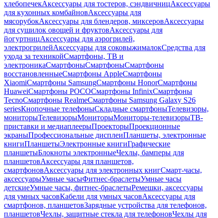
хлебопечек
Аксессуары для тостеров, сэндвичниц
Аксессуары
для кухонных комбайнов
Аксессуары для
мясорубок
Аксессуары для блендеров, миксеров
Аксессуары
для сушилок овощей и фруктов
Аксессуары для
йогуртниц
Аксессуары для аэрогрилей,
электрогрилей
Аксессуары для соковыжималок
Средства для
ухода за техникой
Смартфоны, ТВ и
электроника
Смартфоны
Смартфоны
Смартфоны
восстановленные
Смартфоны Apple
Смартфоны
Xiaomi
Смартфоны Samsung
Смартфоны Honor
Смартфоны
Huawei
Смартфоны POCO
Смартфоны Infinix
Смартфоны
Tecno
Смартфоны Realme
Смартфоны Samsung Galaxy S26
series
Кнопочные телефоны
Складные смартфоны
Телевизоры,
мониторы
Телевизоры
Мониторы
Мониторы-телевизоры
ТВ-
приставки и медиаплееры
Проекторы
Проекционные
экраны
Профессиональные дисплеи
Планшеты, электронные
книги
Планшеты
Электронные книги
Графические
планшеты
Блокноты электронные
Чехлы, бамперы для
планшетов
Аксессуары для планшетов,
смартфонов
Аксессуары для электронных книг
Смарт-часы,
аксессуары
Умные часы
Фитнес-браслеты
Умные часы
детские
Умные часы, фитнес-браслеты
Ремешки, аксессуары
для умных часов
Кабели для умных часов
Аксессуары для
смартфонов, планшетов
Зарядные устройства для телефонов,
планшетов
Чехлы, защитные стекла для телефонов
Чехлы для