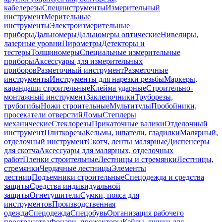
кабелерезы
Специнструменты
Измерительный
инструмент
Мерительные
инструменты
Электроизмерительные
приборы
Дальномеры
Дальномеры оптические
Нивелиры,
лазерные уровни
Пирометры
Детекторы и
тестеры
Толщиномеры
Специальные измерительные
приборы
Аксессуары для измерительных
приборов
Разметочный инструмент
Разметочные
инструменты
Инструменты для нарезки резьбы
Маркеры,
карандаши строительные
Клейма ударные
Строительно-
монтажный инструмент
Заклепочники
Труборезы,
трубогибы
Ножи строительные
Мультитулы
Пробойники,
просекатели отверстий
Ломы
Степлеры
механические
Стеклорезы
Прикаточные валики
Отделочный
инструмент
Плиткорезы
Кельмы, шпатели, гладилки
Малярный,
отделочный инструмент
Скотч, ленты малярные
Диспенсеры
для скотча
Аксессуары для малярных, отделочных
работ
Пленки строительные
Лестницы и стремянки
Лестницы,
стремянки
Чердачные лестницы
Элементы
лестниц
Подъемники строительные
Спецодежда и средства
защиты
Средства индивидуальной
защиты
Огнетушители
Сумки, пояса для
инструментов
Производственная
одежда
Спецодежда
Спецобувь
Организация рабочего
пространства
Фонари, прожекторы
Кейсы, ящики для