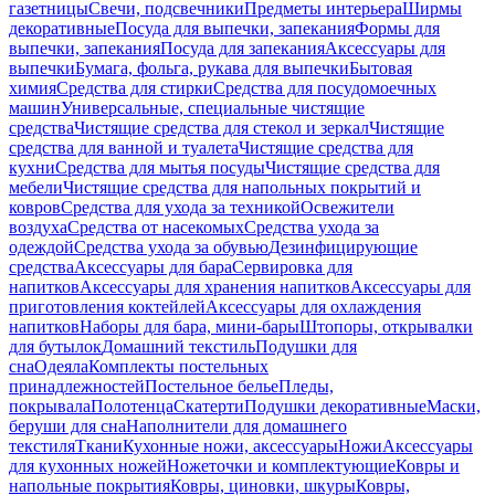
газетницы
Свечи, подсвечники
Предметы интерьера
Ширмы
декоративные
Посуда для выпечки, запекания
Формы для
выпечки, запекания
Посуда для запекания
Аксессуары для
выпечки
Бумага, фольга, рукава для выпечки
Бытовая
химия
Средства для стирки
Средства для посудомоечных
машин
Универсальные, специальные чистящие
средства
Чистящие средства для стекол и зеркал
Чистящие
средства для ванной и туалета
Чистящие средства для
кухни
Средства для мытья посуды
Чистящие средства для
мебели
Чистящие средства для напольных покрытий и
ковров
Средства для ухода за техникой
Освежители
воздуха
Средства от насекомых
Средства ухода за
одеждой
Средства ухода за обувью
Дезинфицирующие
средства
Аксессуары для бара
Сервировка для
напитков
Аксессуары для хранения напитков
Аксессуары для
приготовления коктейлей
Аксессуары для охлаждения
напитков
Наборы для бара, мини-бары
Штопоры, открывалки
для бутылок
Домашний текстиль
Подушки для
сна
Одеяла
Комплекты постельных
принадлежностей
Постельное белье
Пледы,
покрывала
Полотенца
Скатерти
Подушки декоративные
Маски,
беруши для сна
Наполнители для домашнего
текстиля
Ткани
Кухонные ножи, аксессуары
Ножи
Аксессуары
для кухонных ножей
Ножеточки и комплектующие
Ковры и
напольные покрытия
Ковры, циновки, шкуры
Ковры,