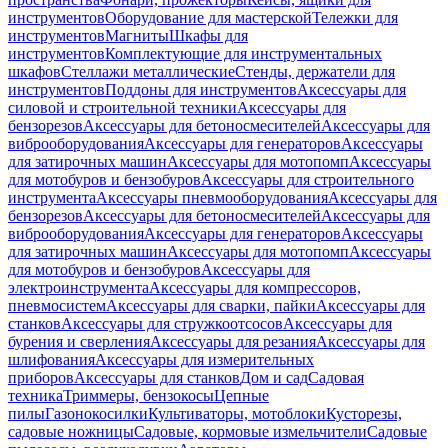
инструментов
Оборудование для мастерской
Тележки для
инструментов
Магниты
Шкафы для
инструментов
Комплектующие для инструментальных
шкафов
Стеллажи металлические
Стенды, держатели для
инструментов
Поддоны для инструментов
Аксессуары для
силовой и строительной техники
Аксессуары для
бензорезов
Аксессуары для бетоносмесителей
Аксессуары для
виброоборудования
Аксессуары для генераторов
Аксессуары
для затирочных машин
Аксессуары для мотопомп
Аксессуары
для мотобуров и бензобуров
Аксессуары для строительного
инструмента
Аксессуары пневмооборудования
Аксессуары для
бензорезов
Аксессуары для бетоносмесителей
Аксессуары для
виброоборудования
Аксессуары для генераторов
Аксессуары
для затирочных машин
Аксессуары для мотопомп
Аксессуары
для мотобуров и бензобуров
Аксессуары для
электроинструмента
Аксессуары для компрессоров,
пневмосистем
Аксессуары для сварки, пайки
Аксессуары для
станков
Аксессуары для стружкоотсосов
Аксессуары для
бурения и сверления
Аксессуары для резания
Аксессуары для
шлифования
Аксессуары для измерительных
приборов
Аксессуары для станков
Дом и сад
Садовая
техника
Триммеры, бензокосы
Цепные
пилы
Газонокосилки
Культиваторы, мотоблоки
Кусторезы,
садовые ножницы
Садовые, кормовые измельчители
Садовые