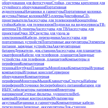
оборудования для фотостудии
Стойки, системы крепления для
студийного оборудования
Портативная
аудиотехника
Наушники и гарнитуры
Портативные колонки,
акустика
Умные колонки
MP3-плееры
Диктофоны
CD-
проигрыватели
Аксессуары для телевизоров
Кронштейны,
стойки
Кабели для телевизоров
Подписки на видеосервисы
ТВ-
антенны
ТВ-тюнеры
Аксессуары для ТВ
Аксессуары для
проектора
Очки 3D
Средства для ухода за
электроникой
Кабели, переходники
Аксессуары для
портативных устройств
Портативные аккумуляторы
Элементы
питания, зарядные устройства
Аккумуляторные
батареи
Держатели, док-станции
Аксессуары для планшетов,
смартфонов
Кабели для телефонов, планшетов
Зарядные
устройства для телефонов, планшетов
Компьютеры и
периферия
Компьютерная
техника
Ноутбуки
Планшеты
Моноблоки
Компьютеры
Игровые
компьютеры
Игровые консоли
Серверное
оборудование
Компьютерная
периферия
Мониторы
Мыши
Клавиатуры
Стилусы
Наборы
периферии
Источники бесперебойного питания
Батареи для
ИБП
Стабилизаторы напряжения
Инверторы
напряжения
Сетевые фильтры, удлинители
Веб-
камеры
Игровые контроллеры
Мультимедиа
акустика
Наушники и гарнитуры
Компьютерные кабели,
переходники
Зарядные, аккумуляторы
Док-станции,