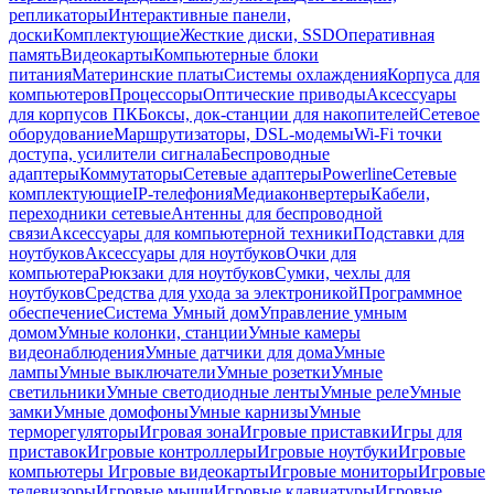
репликаторы
Интерактивные панели,
доски
Комплектующие
Жесткие диски, SSD
Оперативная
память
Видеокарты
Компьютерные блоки
питания
Материнские платы
Системы охлаждения
Корпуса для
компьютеров
Процессоры
Оптические приводы
Аксессуары
для корпусов ПК
Боксы, док-станции для накопителей
Сетевое
оборудование
Маршрутизаторы, DSL-модемы
Wi-Fi точки
доступа, усилители сигнала
Беспроводные
адаптеры
Коммутаторы
Сетевые адаптеры
Powerline
Сетевые
комплектующие
IP-телефония
Медиаконвертеры
Кабели,
переходники сетевые
Антенны для беспроводной
связи
Аксессуары для компьютерной техники
Подставки для
ноутбуков
Аксессуары для ноутбуков
Очки для
компьютера
Рюкзаки для ноутбуков
Сумки, чехлы для
ноутбуков
Средства для ухода за электроникой
Программное
обеспечение
Система Умный дом
Управление умным
домом
Умные колонки, станции
Умные камеры
видеонаблюдения
Умные датчики для дома
Умные
лампы
Умные выключатели
Умные розетки
Умные
светильники
Умные светодиодные ленты
Умные реле
Умные
замки
Умные домофоны
Умные карнизы
Умные
терморегуляторы
Игровая зона
Игровые приставки
Игры для
приставок
Игровые контроллеры
Игровые ноутбуки
Игровые
компьютеры
Игровые видеокарты
Игровые мониторы
Игровые
телевизоры
Игровые мыши
Игровые клавиатуры
Игровые