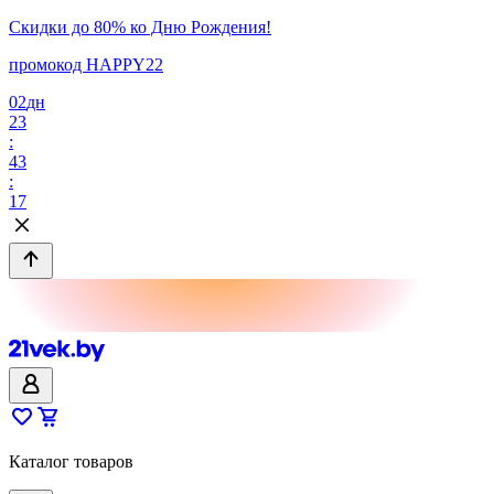
Скидки до 80% ко Дню Рождения!
промокод HAPPY22
02
дн
23
:
43
:
17
Каталог товаров