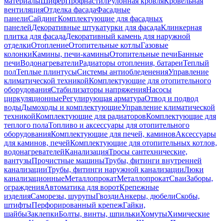
материалы
Шифер
Профнастил
Рулонная кровля
Кровельная
вентиляция
Отделка фасада
Фасадные
панели
Сайдинг
Комплектующие для фасадных
панелей
Декоративные штукатурки для фасада
Клинкерная
плитка для фасада
Декоративный камень для наружной
отделки
Отопление
Отопительные котлы
Газовые
колонки
Камины, печи-камины
Отопительные печи
Банные
печи
Водонагреватели
Радиаторы отопления, батареи
Теплый
пол
Теплые плинтусы
Системы антиобледенения
Управление
климатической техникой
Комплектующие для отопительного
оборудования
Стабилизаторы напряжения
Насосы
циркуляционные
Регулирующая арматура
Отвод и подвод
воды
Дымоходы и комплектующие
Управление климатической
техникой
Комплектующие для радиаторов
Комплектующие для
теплого пола
Топливо и аксессуары для отопительного
оборудования
Комплектующие для печей, каминов
Аксессуары
для каминов, печей
Комплектующие для отопительных котлов,
водонагревателей
Канализация
Тросы сантехнические,
вантузы
Прочистные машины
Трубы, фитинги внутренней
канализации
Трубы, фитинги наружной канализации
Люки
канализационные
Металлопрокат
Металлопрокат
Сваи
Заборы,
ограждения
Автоматика для ворот
Крепежные
изделия
Саморезы, шурупы
Гвозди
Анкеры, дюбели
Скобы,
штифты
Перфорированный крепеж
Гайки,
шайбы
Заклепки
Болты, винты, шпильки
Хомуты
Химические