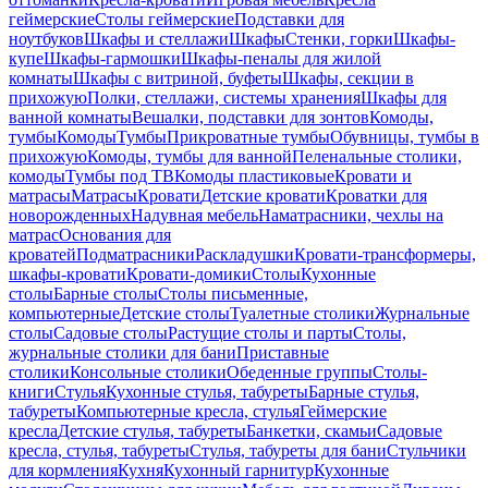
геймерские
Столы геймерские
Подставки для
ноутбуков
Шкафы и стеллажи
Шкафы
Стенки, горки
Шкафы-
купе
Шкафы-гармошки
Шкафы-пеналы для жилой
комнаты
Шкафы с витриной, буфеты
Шкафы, секции в
прихожую
Полки, стеллажи, системы хранения
Шкафы для
ванной комнаты
Вешалки, подставки для зонтов
Комоды,
тумбы
Комоды
Тумбы
Прикроватные тумбы
Обувницы, тумбы в
прихожую
Комоды, тумбы для ванной
Пеленальные столики,
комоды
Тумбы под ТВ
Комоды пластиковые
Кровати и
матрасы
Матрасы
Кровати
Детские кровати
Кроватки для
новорожденных
Надувная мебель
Наматрасники, чехлы на
матрас
Основания для
кроватей
Подматрасники
Раскладушки
Кровати-трансформеры,
шкафы-кровати
Кровати-домики
Столы
Кухонные
столы
Барные столы
Столы письменные,
компьютерные
Детские столы
Туалетные столики
Журнальные
столы
Садовые столы
Растущие столы и парты
Столы,
журнальные столики для бани
Приставные
столики
Консольные столики
Обеденные группы
Столы-
книги
Стулья
Кухонные стулья, табуреты
Барные стулья,
табуреты
Компьютерные кресла, стулья
Геймерские
кресла
Детские стулья, табуреты
Банкетки, скамьи
Садовые
кресла, стулья, табуреты
Стулья, табуреты для бани
Стульчики
для кормления
Кухня
Кухонный гарнитур
Кухонные