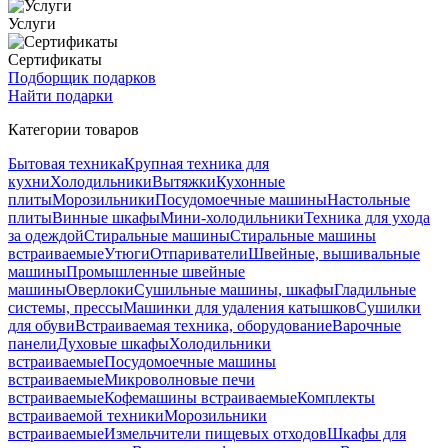
Услуги
Сертификаты
Подборщик подарков
Найти подарки
Категории товаров
Бытовая техника
Крупная техника для
кухни
Холодильники
Вытяжки
Кухонные
плиты
Морозильники
Посудомоечные машины
Настольные
плиты
Винные шкафы
Мини-холодильники
Техника для ухода
за одеждой
Стиральные машины
Стиральные машины
встраиваемые
Утюги
Отпариватели
Швейные, вышивальные
машины
Промышленные швейные
машины
Оверлоки
Сушильные машины, шкафы
Гладильные
системы, прессы
Машинки для удаления катышков
Сушилки
для обуви
Встраиваемая техника, оборудование
Варочные
панели
Духовые шкафы
Холодильники
встраиваемые
Посудомоечные машины
встраиваемые
Микроволновые печи
встраиваемые
Кофемашины встраиваемые
Комплекты
встраиваемой техники
Морозильники
встраиваемые
Измельчители пищевых отходов
Шкафы для