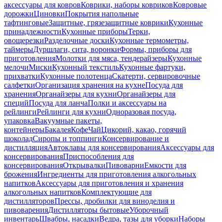
аксессуары для ковров
Коврики, наборы ковриков
Ковровые
дорожки
Циновки
Покрытия напольные
тафтинговые
Защитные, грязезащитные коврики
Кухонные
принадлежности
Кухонные приборы
Терки,
овощерезки
Разделочные доски
Кухонные термометры,
таймеры
Дуршлаги, сита, воронки
Формы, приборы для
приготовления
Молотки для мяса, тендерайзеры
Кухонные
мелочи
Миски
Кухонный текстиль
Кухонные фартуки,
прихватки
Кухонные полотенца
Скатерти, сервировочные
салфетки
Организация хранения на кухне
Посуда для
хранения
Органайзеры для кухни
Органайзеры для
специй
Посуда для ланча
Полки и аксессуары на
рейлинги
Рейлинги для кухни
Одноразовая посуда,
упаковка
Вакуумные пакеты,
контейнеры
Бакалея
Кофе
Чай
Цикорий, какао, горячий
шоколад
Сиропы и топпинги
Консервирование и
дистилляция
Автоклавы для консервирования
Аксессуары для
консервирования
Приспособления для
консервирования
Открывалки
Пивоварни
Емкости для
брожения
Ингредиенты для приготовления алкогольных
напитков
Аксессуары для приготовления и хранения
алкогольных напитков
Комплектующие для
дистилляторов
Прессы, дробилки для виноделия и
пивоварения
Дистилляторы бытовые
Уборочный
инвентарь
Швабры, насадки
Ведра, тазы для уборки
Наборы