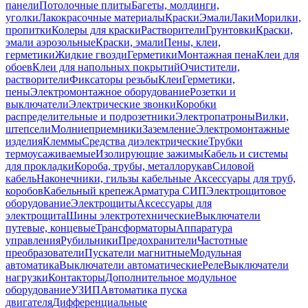
панели
Потолочные плиты
Багеты, молдинги,
уголки
Лакокрасочные материалы
Краски
Эмали
Лаки
Морилки,
пропитки
Колеры для краски
Растворители
Грунтовки
Краски,
эмали аэрозольные
Краски, эмали
Пены, клеи,
герметики
Жидкие гвозди
Герметики
Монтажная пена
Клеи для
обоев
Клеи для напольных покрытий
Очистители,
растворители
Фиксаторы резьбы
Клеи
Герметики,
пены
Электромонтажное оборудование
Розетки и
выключатели
Электрические звонки
Коробки
распределительные и подрозетники
Электропатроны
Вилки,
штепсели
Молниеприемники
Заземление
Электромонтажные
изделия
Клеммы
Средства диэлектрические
Трубки
термоусаживаемые
Изолирующие зажимы
Кабель и системы
для прокладки
Короба, трубы, металлорукав
Силовой
кабель
Наконечники, гильзы кабельные
Аксессуары для труб,
коробов
Кабельный крепеж
Арматура СИП
Электрощитовое
оборудование
Электрощиты
Аксессуары для
электрощита
Шины электротехнические
Выключатели
путевые, концевые
Трансформаторы
Аппаратура
управления
Рубильники
Предохранители
Частотные
преобразователи
Пускатели магнитные
Модульная
автоматика
Выключатели автоматические
Реле
Выключатели
нагрузки
Контакторы
Дополнительное модульное
оборудование
УЗИП
Автоматика пуска
двигателя
Дифференциальные