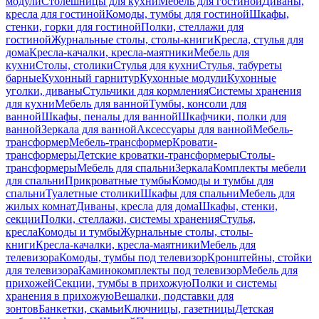
модули
Столешницы для кухни
Мебель для гостиной
Диваны,
кресла для гостиной
Комоды, тумбы для гостиной
Шкафы,
стенки, горки для гостиной
Полки, стеллажи для
гостиной
Журнальные столы, столы-книги
Кресла, стулья для
дома
Кресла-качалки, кресла-маятники
Мебель для
кухни
Столы, столики
Стулья для кухни
Стулья, табуреты
барные
Кухонный гарнитур
Кухонные модули
Кухонные
уголки, диваны
Стульчики для кормления
Системы хранения
для кухни
Мебель для ванной
Тумбы, консоли для
ванной
Шкафы, пеналы для ванной
Шкафчики, полки для
ванной
Зеркала для ванной
Аксессуары для ванной
Мебель-
трансформер
Мебель-трансформер
Кровати-
трансформеры
Детские кроватки-трансформеры
Столы-
трансформеры
Мебель для спальни
Зеркала
Комплекты мебели
для спальни
Прикроватные тумбы
Комоды и тумбы для
спальни
Туалетные столики
Шкафы для спальни
Мебель для
жилых комнат
Диваны, кресла для дома
Шкафы, стенки,
секции
Полки, стеллажи, системы хранения
Стулья,
кресла
Комоды и тумбы
Журнальные столы, столы-
книги
Кресла-качалки, кресла-маятники
Мебель для
телевизора
Комоды, тумбы под телевизор
Кронштейны, стойки
для телевизора
Каминокомплекты под телевизор
Мебель для
прихожей
Секции, тумбы в прихожую
Полки и системы
хранения в прихожую
Вешалки, подставки для
зонтов
Банкетки, скамьи
Ключницы, газетницы
Детская