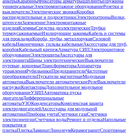
анкеры
Карабины
Фиксаторы арматуры
Шплинты
Пружины
универсальные
Электромонтажное оборудование
Розетки и
выключатели
Электрические звонки
Коробки
распределительные и подрозетники
Электропатроны
Вилки,
штепсели
Заземление
Электромонтажные
изделия
Клеммы
Средства диэлектрические
Трубки
термоусаживаемые
Изолирующие зажимы
Кабель и системы
для прокладки
Короба, трубы, металлорукав
Силовой
кабель
Наконечники, гильзы кабельные
Аксессуары для труб,
коробов
Кабельный крепеж
Арматура СИП
Электрощитовое
оборудование
Электрощиты
Аксессуары для
электрощита
Шины электротехнические
Выключатели
путевые, концевые
Трансформаторы
Аппаратура
управления
Рубильники
Предохранители
Частотные
преобразователи
Пускатели магнитные
Модульная
автоматика
Выключатели автоматические
Реле
Выключатели
нагрузки
Контакторы
Дополнительное модульное
оборудование
УЗИП
Автоматика пуска
двигателя
Дифференциальные
автоматы
УЗО
Конденсаторы
Комплексная защита
электродвигателей
Аксессуары для модульной
автоматики
Приборы учета
Счетчики газа
Счетчики
электроэнергии
Счетчики воды
Ремонт и отделка
Напольные
покрытия и
плитка
Плитка
Ламинат
Линолеум
Керамогранит
Спортивные