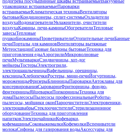
подогрева посуды
Винные шкафы встраиваемые
Вакуумные
упаковщики встраиваемые
Пароварки
встраиваемые
Климатическая техника
Вентиляторы
бытовые
Кондиционеры, сплит-системы
Охладители
воздуха
Водонагреватели
Увлажнители, очистители
воздуха
Камины, печи-камины
Обогреватели
Тепловые
завесы
Тепловые
пушки
Биокамины
Проветриватели
Отопительные печи
Банные
печи
Порталы для каминов
Вентиляторы вытяжные
Метеостанции
Газовые баллоны бытовые
Техника для
приготовления еды
Аэрогрили
Микроволновые
печи
Мультиварки
Сэндвичницы, хот-дог
мейкеры
Тостеры
Электрогрили,
электрошашлычницы
Вафельницы, орешницы,
кексницы
Хлебопечки
Ростеры, мини-печи
Йогуртницы,
мороженицы
Фризеры
Блинницы
Пароварки
Автоклавы для
консервирования
Сыроварни
Фритюрницы, фондю-
фритюрницы
Яйцеварки
Попкорницы
Техника для
дома
Пылесосы
Пылесосы профессиональные
Роботы-
пылесосы, мойщики окон
Пароочистители
Электровеники,
электрошвабры
Стеклоочистители
Стерилизационное
оборудование
Техника для приготовления
напитков
Электрочайники
Кофеварки,
кофемашины
Соковыжималки
Кофемолки
Вспениватели
молока
Сифоны для газирования воды
Аксессуары для