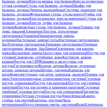
балкона, лоджии
Кресла-мешки для балкона
Кресла подвесные,
стулья садовые
Столы для балкона, лоджии
Шкафы для
балкона, лоджии
Дверцы жалюзийные
Системы хранения для
балкона, лоджии
Журнальные столы, столы-книги
Тумбы для
балкона, лоджии
Кресла-качалки, кресла-маятники
Стулья для
балкона, лоджии
Кресла, пуфы для балкона,
лоджии
Компактные столы для балкона, лоджии
Товары для
дома, бакалея
Освещение
Люстры, потолочные
светильники
Торшеры
Прикроватные лампы,
ночники
Настольные лампы
Споты
Настенные светильники,
бра
Точечные светильники
Трековые светильники
Уличные
светильники, фонари, бра
Лампы
Освещение для картин,
зеркал
Кольцевые лампы
Аксессуары для освещения
Посуда для
готовки
Сковороды, сотейники, воки
Кастрюли, ковши,
казаны
Посуда для СВЧ
Крышки и аксессуары для
посуды
Гастроемкости
Жалюзи, шторы
Жалюзи, рулонные
шторы, римские шторы
Шторы, гардины
Карнизы для
штор
Комплектующие для штор, карнизов, жалюзи
Пленки для
окон
Электроприводные солнцезащитные системы
Столовая
посуда, сервировка
Посуда для напитков
Посуда для горячих
напитков
Посуда для подачи и хранения напитков
Столовые
приборы
Столовая посуда
Посуда для сервировки
Предметы
сервировки
Детская столовая посуда
Декор
Зеркала
Кашпо,
стойки для цветов
Картины, постеры
Часы
интерьерные
Искусственные цветы, растения
Вазы
Ключницы,