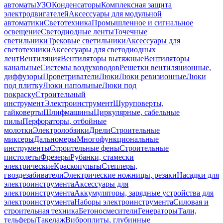
автоматы
УЗО
Конденсаторы
Комплексная защита
электродвигателей
Аксессуары для модульной
автоматики
Светотехника
Промышленное и сигнальное
освещение
Светодиодные ленты
Точечные
светильники
Трековые светильники
Аксессуары для
светотехники
Аксессуары для светодиодных
лент
Вентиляция
Вентиляторы вытяжные
Вентиляторы
канальные
Системы воздуховодов
Решетки вентиляционные,
диффузоры
Проветриватели
Люки
Люки ревизионные
Люки
под плитку
Люки напольные
Люки под
покраску
Строительный
инструмент
Электроинструмент
Шуруповерты,
гайковерты
Шлифмашины
Циркулярные, сабельные
пилы
Перфораторы, отбойные
молотки
Электролобзики
Дрели
Строительные
миксеры
Дальномеры
Многофункциональные
инструменты
Строительные фены
Строительные
пистолеты
Фрезеры
Рубанки, стамески
электрические
Краскопульты
Степлеры,
гвоздезабиватели
Электрические ножницы, резаки
Насадки для
электроинструмента
Аксессуары для
электроинструмента
Аккумуляторы, зарядные устройства для
электроинструмента
Наборы электроинструмента
Силовая и
строительная техника
Бетоносмесители
Генераторы
Тали,
тельферы
Такелаж
Виброплиты, глубинные