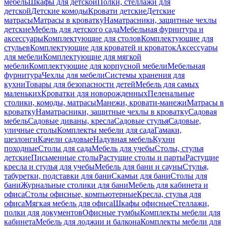
мебель
Шкафы для детской
Полки, стеллажи для
детской
Детские комоды
Кровати детские
Детские
матрасы
Матрасы в кроватку
Наматрасники, защитные чехлы
детские
Мебель для детского сада
Мебельная фурнитура и
аксессуары
Комплектующие для столов
Комплектующие для
стульев
Комплектующие для кроватей и кроваток
Аксессуары
для мебели
Комплектующие для мягкой
мебели
Комплектующие для корпусной мебели
Мебельная
фурнитура
Чехлы для мебели
Системы хранения для
кухни
Товары для безопасности детей
Мебель для самых
маленьких
Кроватки для новорожденных
Пеленальные
столики, комоды, матрасы
Манежи, кровати-манежи
Матрасы в
кроватку
Наматрасники, защитные чехлы в кроватку
Садовая
мебель
Садовые диваны, кресла
Садовые стулья
Садовые,
уличные столы
Комплекты мебели для сада
Гамаки,
шезлонги
Качели садовые
Надувная мебель
Кухни
походные
Столы для сада
Мебель для учебы
Столы, стулья
детские
Письменные столы
Растущие столы и парты
Растущие
кресла и стулья для учебы
Мебель для бани и сауны
Стулья,
табуретки, подставки для бани
Скамьи для бани
Столы для
бани
Журнальные столики для бани
Мебель для кабинета и
офиса
Столы офисные, компьютерные
Кресла, стулья для
офиса
Мягкая мебель для офиса
Шкафы офисные
Стеллажи,
полки для документов
Офисные тумбы
Комплекты мебели для
кабинета
Мебель для лоджии и балкона
Комплекты мебели для