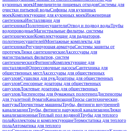
кухонных моек
Измельчители пищевых отходов
Системы для
очистки питьевой воды
Сифоны для кухонных
моек
Комплектующие для кухонных моек
Инженерная
сантехника
Инсталляции для
сантехники
Полотенцесушители
Отвод и подвод воды
Трубы
водопроводные
Магистральные фильтры, системы
сантехнические
Комплектующие для радиаторов,
полотенцесушителей
Монтажные комплекты для
сантехники
Регулирующая арматура
Системы защиты от
протечек
Люки сантехнические
Аксессуары для
магистральных фильтров, систем
сантехнических
Фитинги
Комплектующие для
инсталляций
Опрессовочные насосы
Сантехника для
общественных мест
Аксессуары для общественных
санузлов
Сушилки для рук
Дозаторы для общественных
санузлов
Сенсорные дозаторы для общественных
санузлов
Локтевые дозаторы для общественных
санузлов
Диспенсеры для бумажных полотенец
Диспенсеры
для туалетной бумаги
Канализация
Тросы сантехнические,
вантузы
Прочистные машины
Трубы, фитинги внутренней
канализации
Трубы, фитинги наружной канализации
Люки
канализационные
Теплый пол водяной
Трубы для теплого
пола
Коллекторы и комплектующие
Термостатика для теплого
пола
Автоматика для теплого
пола
Строительство
Строительные смеси и грунтовки
Клеевые