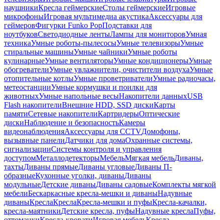
наушники
Кресла геймерские
Столы геймерские
Игровые
микрофоны
Игровая мультимедиа акустика
Аксессуары для
геймеров
Фигурки Funko Pop
Подставки для
ноутбуков
Светодиодные ленты
Лампы для мониторов
Умная
техника
Умные роботы-пылесосы
Умные телевизоры
Умные
стиральные машины
Умные чайники
Умные роботы
кулинарные
Умные вентиляторы
Умные кондиционеры
Умные
обогреватели
Умные увлажнители, очистители воздуха
Умные
отопительные котлы
Умные проветриватели
Умные радиочасы,
метеостанции
Умные кормушки и поилки для
животных
Умные напольные весы
Накопители данных
USB
Flash накопители
Внешние HDD, SSD диски
Карты
памяти
Сетевые накопители
Картридеры
Оптические
диски
Наблюдение и безопасность
Камеры
видеонаблюдения
Аксессуары для CCTV
Домофоны,
вызывные панели
Датчики для дома
Охранные системы,
сигнализации
Системы контроля и управления
доступом
Металлодетекторы
Мебель
Мягкая мебель
Диваны,
тахты
Диваны прямые
Диваны угловые
Диваны П-
образные
Кухонные уголки, диваны
Диваны
модульные
Детские диваны
Диваны садовые
Комплекты мягкой
мебели
Бескаркасные кресла-мешки и диваны
Надувные
диваны
Кресла
Кресла
Кресла-мешки и пуфы
Кресла-качалки,
кресла-маятники
Детские кресла, пуфы
Надувные кресла
Пуфы,
оттоманки
Кресла-кровати
Игровая мебель
Кресла