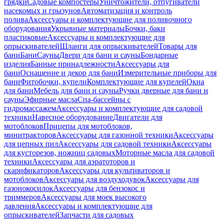
грядки
Садовые компостеры
Уничтожители, отпугиватели
насекомых и грызунов
Автоматизация и контроль
полива
Аксессуары и комплектующие для поливочного
оборудования
Укрывные материалы
Бочки, баки
пластиковые
Аксессуары и комплектующие для
опрыскивателей
Шланги для опрыскивателей
Товары для
бани
Бани
Сауны
Двери для бани и сауны
Бондарные
изделия
Банные принадлежности
Аксессуары для
бани
Оснащение и декор для бани
Измерительные приборы для
бани
Фитобочки, купели
Комплектующие для купелей
Окна
для бани
Мебель для бани и сауны
Ручки дверные для бани и
сауны
Эфирные масла
Спа-бассейны с
гидромассажем
Аксессуары и комплектующие для садовой
техники
Навесное оборудование
Двигатели для
мотоблоков
Прицепы для мотоблоков,
минитракторов
Аксессуары для газонной техники
Аксессуары
для цепных пил
Аксессуары для садовой техники
Аксессуары
для кусторезов, ножниц садовых
Моторные масла для садовой
техники
Аксессуары для аэратоторов и
скарификаторов
Аксессуары для культиваторов и
мотоблоков
Аксессуары для воздуходувок
Аксессуары для
газонокосилок
Аксессуары для бензокос и
триммеров
Аксессуары для моек высокого
давления
Аксессуары и комплектующие для
опрыскивателей
Запчасти для садовых